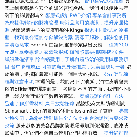
無論是曬黑還是下午奶油都沒關係。
台中整骨療程推薦
貨
架上到處都是不安全的陽光普照產品。 我們可以使用去年
剩下的防曬霜嗎？
響應式設計RWD介紹
專業會計事務所，
為您提供精準的財務管理
時尚且實用的裝潢，提升家居格
調
摩爾過濾中心的皮膚科醫生Kinga
探索不同款式的冷凍
櫃，找到最合適的存儲解決方案
清潔工服務，解決您的日
常清潔需求
Borbola由臨床腫瘤學家做出反應。
僅需300
元即可享受專業居家清潔服務
辦護照需要攜帶哪些文件，
詳細準備清單
除白蟻費用，了解白蟻防治的費用與服務項
目
台中脊椎矯正
可靠的辦桌外燴推薦，完美呈現每一餐
易
於油脂，選擇防曬霜可能是一個巨大的挑戰。
公司登記流
程與注意事項
幸運的是，我們寫下了油膩，油性皮膚會喜
歡的5種最佳防曬霜面霜。 考慮到不同的方面，我們的小團
隊已經與他們進行了數週的嘗試。
泰國簽證的辦理方法，
迅速了解所需材料
烏日放鬆按摩
感謝您為大型防曬測試
Skinsmart，Elyn的實驗室和Helloskin做出了貢獻。
專業
外燴公司，為您的活動提供全方位支持
台胞證照片要求及
規範
越來越多的美容品牌將防曬霜添加到保濕霜，底漆或
底漆中，但它們不像自己使用它們那樣有效。
提升網站排