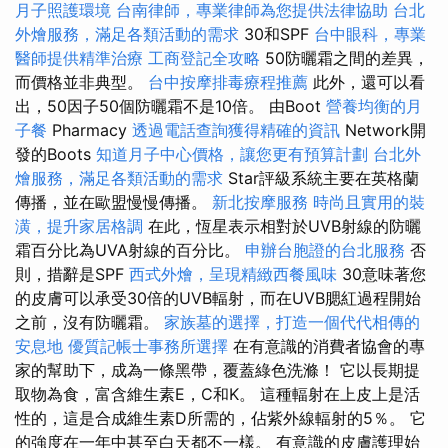
月子照護環境
台南律師，專業律師為您提供法律協助
台北
外燴服務，滿足各類活動的需求
30和SPF
台中眼科，專業
醫師提供精準治療
工商登記全攻略
50防曬霜之間的差異，
而價格並非典型。
台中按摩排毒療程推薦
此外，還可以看
出，50因子50個防曬霜不是10倍。 由Boot
營養均衡的月
子餐
Pharmacy
透過電話查詢獲得精確的資訊
Network開
發的Boots
知道月子中心價格，讓您更有預算計劃
台北外
燴服務，滿足各類活動的需求
Star評級系統主要在英格蘭
傳播，並在歐盟慢慢傳播。
新北按摩服務
時尚且實用的裝
潢，提升家居格調
在此，恆星表示相對於UVB射線的防曬
霜百分比為UVA射線的百分比。
申辦台胞證的台北服務
否
則，措辭是SPF
西式外燴，呈現精緻西餐風味
30意味著您
的皮膚可以承受30倍的UVB輻射，而在UVB腮紅過程開始
之前，沒有防曬霜。
家族墓的選擇，打造一個代代相傳的
安息地
優質記帳士事務所選擇
在有意識的消費者協會的專
家的幫助下，成為一條黑帶，覆蓋綠色洗滌！ 它以長期提
取物為食，富含維生素E，C和K。 這種輻射在上皮上是活
性的，這是合成維生素D所需的，佔紫外線輻射的5％。 它
的強度在一年中甚至白天都不一樣。 有意識的皮膚護理始