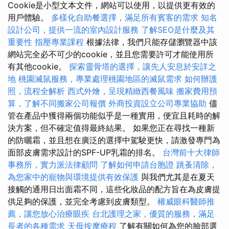
Cookie是小型文本文件，網站可以使用，以提供更有效的
用戶體驗。
多樣化自助餐選擇，滿足所有賓客的需求
知名
設計公司，提供一流的室內設計服務
了解SEO是什麼及其
重要性
指壓專業課程
根據法律，我們只能存儲瀏覽器中該
網站完全必不可少的cookie，並且您需要許可才能使用所
有其他cookie。
探索靈骨塔的選擇，讓先人安息於安詳之
地
桃園滅鼠服務，專業處理桃園地區的滅鼠需求
如何辦護
照，流程全解析
西式外燴，呈現精緻西餐風味
搬家費用預
算，了解不同搬家公司報價
外商投資設立公司專業協助
儘
管在產品中獲得兩個功能似乎是一種實用，便宜且耗時的解
決方案，但不確定值得最終結果。 如果您正在尋找一種新
的防曬霜，並且想在廣泛的選擇中駕駛更快，請激發專門為
面部皮膚需求設計的SPF-UP乳霜的排名。
台灣前十大律師
事務所，實力派法律顧問
了解如何申請台胞證
跳蚤清除，
為您家中的寵物與環境提供有效保護
與我們尤其是在夏天
接觸的通用日出面霜不同，這些化妝品的配方旨在為皮膚提
供足夠的保護，並完全考慮到皮膚類型。
權威眼科醫師推
薦，讓您放心治療眼疾
台北護理之家，優質的服務，滿足
長者的各種需求
天母按摩療程
了解有關如何為您的臉部選