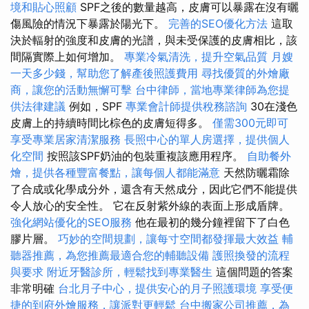
境和貼心照顧
SPF之後的數量越高，皮膚可以暴露在沒有曬
傷風險的情況下暴露於陽光下。
完善的SEO優化方法
這取
決於輻射的強度和皮膚的光譜，與未受保護的皮膚相比，該
間隔實際上如何增加。
專業冷氣清洗，提升空氣品質
月嫂
一天多少錢，幫助您了解產後照護費用
尋找優質的外燴廠
商，讓您的活動無懈可擊
台中律師，當地專業律師為您提
供法律建議
例如，SPF
專業會計師提供稅務諮詢
30在淺色
皮膚上的持續時間比棕色的皮膚短得多。
僅需300元即可
享受專業居家清潔服務
長照中心的單人房選擇，提供個人
化空間
按照該SPF奶油的包裝重複該應用程序。
自助餐外
燴，提供各種豐富餐點，讓每個人都能滿意
天然防曬霜除
了合成或化學成分外，還含有天然成分，因此它們不能提供
令人放心的安全性。 它在反射紫外線的表面上形成盾牌。
強化網站優化的SEO服務
他在最初的幾分鐘裡留下了白色
膠片層。
巧妙的空間規劃，讓每寸空間都發揮最大效益
輔
聽器推薦，為您推薦最適合您的輔聽設備
護照換發的流程
與要求
附近牙醫診所，輕鬆找到專業醫生
這個問題的答案
非常明確
台北月子中心，提供安心的月子照護環境
享受便
捷的到府外燴服務，讓派對更輕鬆
台中搬家公司推薦，為