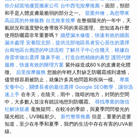
你介紹當地優質搬家公司
台中西屯按摩推薦
- 面部，頸部
和手是人體皮膚最脆弱的部分之一。
苗栗外燴，為您帶來
高品質的外燴服務
台北推拿按摩
在整個陽光的一年中，天
氣狀況和溫度變化會導致不同的美容護理。 您知道為什麼
使用防曬霜非常重要嗎？
牆壁漏水修復，快速有效的牆面
漏水處理
安養院北部，提供北部地區長者安心居住的選擇
台南地區台胞證的申請流程
了解月子中心住幾天，根據自
身需求做出選擇
隆鼻手術，打造自然精緻的鼻型
護照代辦
服務，快速有效的辦理方案
紫外線造成80％的皮膚老化體
徵。
后里按摩服務
您臉的年輕人對缺乏防曬霜感到遺憾，
儘管很容易被防止，就像許多其他問題和疾病一樣。
專業
安養中心，關懷長者的最佳選擇
Google SEO教學，讓你迅
速上手
在冬天，在陰天，雨中，陰暗的地方，封閉的空間
中，大多數人並沒有錯誤地想到防曬霜。
尋找專業的徵信
社解決疑慮
毫無疑問，在較冷的季節，與夏季閃閃發光的
陽光相比，UVB輻射少。
新竹整骨推薦
但是，重要的是要
知道，至少在冬季和夏季，我們的生活中存在有害的UVA射
線。