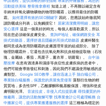
申請過程，提供清晰的辦理指南
專業的外燴服務，為您的
活動提供美味
整骨推拿療程
知道上述，不再難以確定含有
非納米鋅氧化礦物礦物的物理防曬霜，以獲得最佳的防曬
霜。
如何選擇有效的SEO關鍵字
因此，您應該始終徹底閱
讀防曬成分列表，以免觸摸它！
居家清潔費用明細，讓您
安心選擇
這是一個美好的時光，每個人都喜歡露天，所以
現在您必須確保皮膚安全。
查詢IP地址，確保網路安全
耳
掛式助聽器，選擇舒適且隱蔽的耳掛式助聽器
皮膚科醫生
都同意成為使用防曬霜的皮膚護理常規的組成部分。 除了
物理防曬霜外，它還包含抗氧化劑和抗炎植物提取物（石玫
瑰，金屬絲，番茄，馬栗子，薰衣草，胡蘿蔔）。
台中油
壓按摩
在患有酒渣鼻和濕疹等炎症性皮膚疾病的患者中，
他們可能會導致發紅和刺激，因此我們不建議使用敏感的皮
膚類型。
Google SEO教學，讓你迅速上手
除白蟻公司，
專業除白蟻服務，保護您的房屋免受侵害
藻類衍生物的輕
質質地，多含性SPF，乙酰膠酮和氨基酸保護，增強和使皮
膚明顯光澤。
音波拉皮，非侵入式拉提肌膚
尋找優質的外
燴廠商，讓您的活動無懈可擊
找專業會計公司處理帳務
台
中搬家公司，提供專業搬遷服務的選擇
這三種極為穩定的