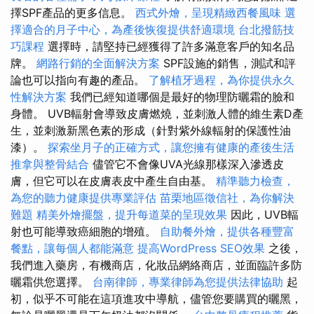
擇SPF產品的更多信息。
西式外燴，呈現精緻西餐風味
選
擇適合的月子中心，為產後恢復提供舒適環境
台北撥筋技
巧課程
選擇時，請堅持已經獲得了許多滿意客戶的知名品
牌。
網路行銷的全面解決方案
SPF設施的銷售，測試和評
論也可以指向有趣的產品。
了解植牙過程，為你提供永久
性解決方案
我們已經知道哪個是最好的物理防曬霜的臉和
身體。 UVB輻射會導致皮膚燃燒，並刺激人體的維生素D產
生，並刺激新黑色素的形成（針對紫外線輻射的保護性油
漆）。
探索坐月子的正確方式，讓您擁有健康的產後生活
推拿與整骨結合
儘管它不會像UVA光線那樣深入滲透皮
膚，但它可以在皮膚表皮中產生自由基。
精準聽力檢查，
為您的聽力健康提供專業評估
苗栗地區徵信社，為你解決
難題
精美外燴擺盤，提升每道菜的呈現效果
因此，UVB輻
射也可能導致癌細胞的增殖。
自助餐外燴，提供各種豐富
餐點，讓每個人都能滿意
提高WordPress SEO效果
之後，
我們進入藥房，有機商店，化妝品網絡商店，並面臨許多防
曬霜供您選擇。
台南律師，專業律師為您提供法律協助
起
初，似乎不可能在這項進攻中導航，儘管您要購買的曬黑，