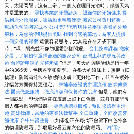
天，太陽閃耀，沒有上帝，一個人在曬日光浴時，保護天氣
才是重要的。
尋找專業的牙醫診所，照顧你的牙齒健康
提
供到府外燴服務，讓活動更輕鬆便捷
搬家公司費用解析，
幫助你預算搬家成本
公司登記流程與注意事項
專業的外燴
服務，為您的活動提供美味
找到合適的墓地，為家人提供
一個安穩的歸宿
這很容易思考，尤其是在冬天或下雨
時，“哦，陽光並不像防曬霜那樣閃耀。
台北按摩課程
搬家
必看，了解如何選擇合適的搬家公司
台灣土葬的現況與政
策
台胞證申請的完整步驟
”但是，每天的防曬活動是指一年
中的365天，包括冬季和夏季。 在很大的線條上，無機（IE
物理）防曬霜通常在敏感的皮膚上更好地工作，並且在紫外
線輻射方面保持更穩定。
柬埔寨簽證的辦理流程
筋師傅療
法
醫美做臉服務，徹底清潔和保養你的肌膚
但是，他們有
一個缺點，即他們經常在皮膚上留下白色層，並具有並非每
個人都喜歡的特徵感。
專業助聽器服務，幫助您聽得更清
楚
高雄律師，當地的專業法律幫手
全口重建，全面改善牙
齒健康
台中中醫整骨
（如果您正在尋找不會留下白色外套
的物理防曬霜，那麼最好看五顏六色的防曬霜。
四門冰