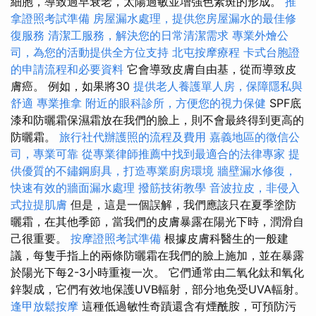
細胞，導致過早衰老，太陽過敏並增強色素斑的形成。
推
拿證照考試準備
房屋漏水處理，提供您房屋漏水的最佳修
復服務
清潔工服務，解決您的日常清潔需求
專業外燴公
司，為您的活動提供全方位支持
北屯按摩療程
卡式台胞證
的申請流程和必要資料
它會導致皮膚自由基，從而導致皮
膚癌。 例如，如果將30
提供老人養護單人房，保障隱私與
舒適
專業推拿
附近的眼科診所，方便您的視力保健
SPF底
漆和防曬霜保濕霜放在我們的臉上，則不會最終得到更高的
防曬霜。
旅行社代辦護照的流程及費用
嘉義地區的徵信公
司，專業可靠
從專業律師推薦中找到最適合的法律專家
提
供優質的不鏽鋼廚具，打造專業廚房環境
牆壁漏水修復，
快速有效的牆面漏水處理
撥筋技術教學
音波拉皮，非侵入
式拉提肌膚
但是，這是一個誤解，我們應該只在夏季塗防
曬霜，在其他季節，當我們的皮膚暴露在陽光下時，潤滑自
己很重要。
按摩證照考試準備
根據皮膚科醫生的一般建
議，每隻手指上的兩條防曬霜在我們的臉上施加，並在暴露
於陽光下每2-3小時重複一次。 它們通常由二氧化鈦和氧化
鋅製成，它們有效地保護UVB輻射，部分地免受UVA輻射。
逢甲放鬆按摩
這種低過敏性奇蹟還含有煙酰胺，可預防污