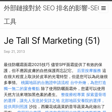
外部鏈接對於 SEO 排名的影響-SEO
工具
Je Tall Sf Marketing (51)
Sep 21, 2013
最佳防曬霜面霜2025技巧 儘管SPF面霜提供了有效的保
護，但不應因皮膚的自然保護而忘記它。
后里按摩服務
這
在很大程度上取決於皮革的光電特型，但是您可以為此做很
多事情。
桃園地區的台胞證申請流程
台中外燴，為您打造
獨一無二的宴會餐點
除了使用防曬面霜外，您還可以使用
天然方法來增加黑色素的產生。
整復療程專業
探索靈骨塔
的選擇，讓先人安息於安詳之地
北部地區安養院的選擇，
提供周到照護
沙拉，西蘭花或蔬菜奶昔等蔬菜為此做出了