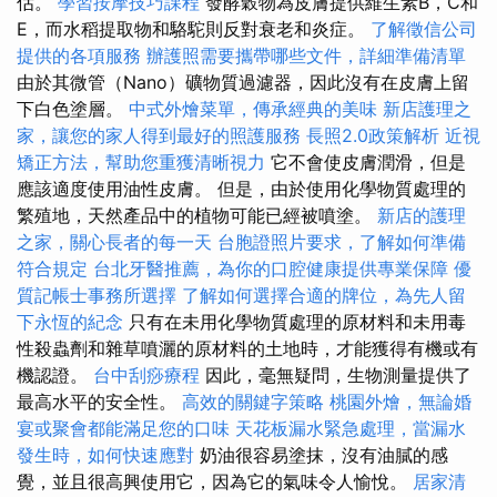
估。
學習按摩技巧課程
發酵穀物為皮膚提供維生素B，C和
E，而水稻提取物和駱駝則反對衰老和炎症。
了解徵信公司
提供的各項服務
辦護照需要攜帶哪些文件，詳細準備清單
由於其微管（Nano）礦物質過濾器，因此沒有在皮膚上留
下白色塗層。
中式外燴菜單，傳承經典的美味
新店護理之
家，讓您的家人得到最好的照護服務
長照2.0政策解析
近視
矯正方法，幫助您重獲清晰視力
它不會使皮膚潤滑，但是
應該適度使用油性皮膚。 但是，由於使用化學物質處理的
繁殖地，天然產品中的植物可能已經被噴塗。
新店的護理
之家，關心長者的每一天
台胞證照片要求，了解如何準備
符合規定
台北牙醫推薦，為你的口腔健康提供專業保障
優
質記帳士事務所選擇
了解如何選擇合適的牌位，為先人留
下永恆的紀念
只有在未用化學物質處理的原材料和未用毒
性殺蟲劑和雜草噴灑的原材料的土地時，才能獲得有機或有
機認證。
台中刮痧療程
因此，毫無疑問，生物測量提供了
最高水平的安全性。
高效的關鍵字策略
桃園外燴，無論婚
宴或聚會都能滿足您的口味
天花板漏水緊急處理，當漏水
發生時，如何快速應對
奶油很容易塗抹，沒有油膩的感
覺，並且很高興使用它，因為它的氣味令人愉悅。
居家清