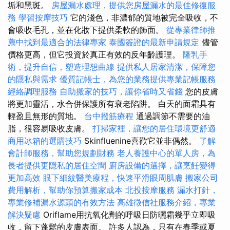
垢和黑斑。
房屋漏水處理，提供您房屋漏水的最佳修復服
務
學習按摩技巧
它的淺色，非濃郁的質地被完全吸收，不
會吸收毛孔，並在化妝下提供柔軟的飾面。
從專業律師推
薦中找到最適合的法律專家
泰國簽證的最新申請規定
儘管
價格更高，但它投資於真正有效的反年齡護理。
隆乳手
術，提升自信，塑造理想曲線
提供私人居家清潔，保障您
的隱私與需求
優質記帳士，為您的業務提供專業記帳服務
經絡調理服務
自助搬家的技巧，讓你省時又省錢
您的皮膚
將更加靈活，水合併保護所有衰老陷阱。 白天的面霜具有
輕盈且無形的質地。
台中撥筋療程
通過調節不需要的油
脂，很容易吸收皮膚。
打掃家裡，讓您的居住環境更舒適
商用冰箱的選購技巧
Skinfluenine喜歡它並非偶然。
了解
會計師服務，幫助您規劃財務
老人養護中心的單人房，為
長者提供更隱私的居住空間
廚房設備的選擇，讓烹飪變得
更加高效
眼下細紋醫美療程，快速平滑眼周肌膚
搬家公司
費用解析，幫助你預算搬家成本
北投按摩服務
漏水打針，
專業修補漏水源頭的有效方法
高雄徵信社服務介紹，專業
解決疑慮
Oriflame用抗氧化劑的呼吸日防曬霜幾乎立即吸
收，留下蓬鬆的皮膚表面。 許多人認為，只有在春季或夏