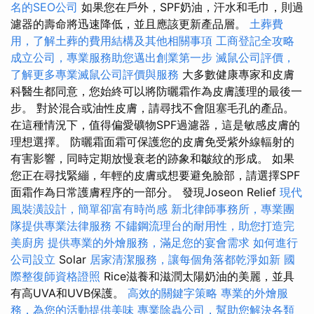
名的SEO公司
如果您在戶外，SPF奶油，汗水和毛巾，則過
濾器的壽命將迅速降低，並且應該更新產品層。
土葬費
用，了解土葬的費用結構及其他相關事項
工商登記全攻略
成立公司，專業服務助您邁出創業第一步
滅鼠公司評價，
了解更多專業滅鼠公司評價與服務
大多數健康專家和皮膚
科醫生都同意，您始終可以將防曬霜作為皮膚護理的最後一
步。 對於混合或油性皮膚，請尋找不會阻塞毛孔的產品。
在這種情況下，值得偏愛礦物SPF過濾器，這是敏感皮膚的
理想選擇。 防曬霜面霜可保護您的皮膚免受紫外線輻射的
有害影響，同時定期放慢衰老的跡象和皺紋的形成。 如果
您正在尋找緊繃，年輕的皮膚或想要避免臉部，請選擇SPF
面霜作為日常護膚程序的一部分。 發現Joseon Relief
現代
風裝潢設計，簡單卻富有時尚感
新北律師事務所，專業團
隊提供專業法律服務
不鏽鋼流理台的耐用性，助您打造完
美廚房
提供專業的外燴服務，滿足您的宴會需求
如何進行
公司設立
Solar
居家清潔服務，讓每個角落都乾淨如新
國
際整復師資格證照
Rice滋養和滋潤太陽奶油的美麗，並具
有高UVA和UVB保護。
高效的關鍵字策略
專業的外燴服
務，為您的活動提供美味
專業除蟲公司，幫助您解決各類