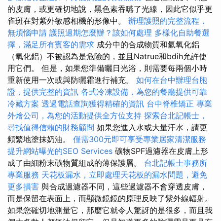
的皮膚，或更確切地說，黑色素吞嚥了光線，因此它似乎更
雀斑在對紫外敏感相機的形像中。
辦理護照的完整流程，
無煩惱申請
護照過期怎麼辦？該如何處理
多樣化自助餐選
擇，滿足所有賓客的需求
成分中的合成物質和氫氧化鋁
（氧化鋁）不被認為是危險的，並且Natrue和bdih允許使
用它們。 但是，如果您準備曬日光浴，則需要每兩個小時
重新使用一次或與防曬霜進行補充。
如何在台中辦理台胞
證，提供完整的資訊
各式冷凍設備，為您的餐廳提供可靠
冷藏方案
透過電話查詢獲得精確的資訊
台中脊椎矯正
專業
外燴公司，為您的活動提供全方位支持
探索台北記帳士，
尋找值得信賴的財務顧問
如果您進入水或大量汗水，請更
頻繁地塗抹奶油。
僅需300元即可享受專業居家清潔服務
提升網站曝光的SEO Services
礦物SPF過濾器在皮膚上形
成了由細粉末礦物質組成的薄保護層。
台北記帳士事務所
專業服務
天花板漏水，立即處理天花板的漏水問題，避免
更多損害
與合成過濾器不同，這些過濾器不會穿透皮膚，
而是保留在表面上，而顯微鏡鏡的原理反映了紫外線輻射。
如果您確切地測量它，那麼它就令人驚訝的是很多，而且我