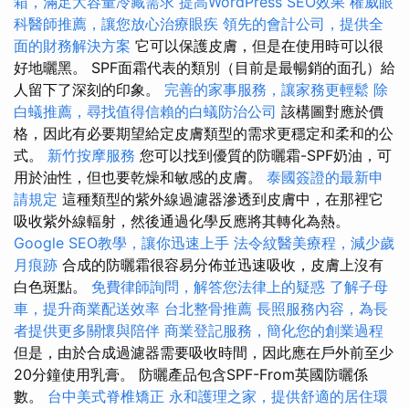
箱，滿足大容量冷藏需求
提高WordPress SEO效果
權威眼
科醫師推薦，讓您放心治療眼疾
領先的會計公司，提供全
面的財務解決方案
它可以保護皮膚，但是在使用時可以很
好地曬黑。 SPF面霜代表的類別（目前是最暢銷的面孔）給
人留下了深刻的印象。
完善的家事服務，讓家務更輕鬆
除
白蟻推薦，尋找值得信賴的白蟻防治公司
該構圖對應於價
格，因此有必要期望給定皮膚類型的需求更穩定和柔和的公
式。
新竹按摩服務
您可以找到優質的防曬霜-SPF奶油，可
用於油性，但也要乾燥和敏感的皮膚。
泰國簽證的最新申
請規定
這種類型的紫外線過濾器滲透到皮膚中，在那裡它
吸收紫外線輻射，然後通過化學反應將其轉化為熱。
Google SEO教學，讓你迅速上手
法令紋醫美療程，減少歲
月痕跡
合成的防曬霜很容易分佈並迅速吸收，皮膚上沒有
白色斑點。
免費律師詢問，解答您法律上的疑惑
了解子母
車，提升商業配送效率
台北整骨推薦
長照服務內容，為長
者提供更多關懷與陪伴
商業登記服務，簡化您的創業過程
但是，由於合成過濾器需要吸收時間，因此應在戶外前至少
20分鐘使用乳膏。 防曬產品包含SPF-From英國防曬係
數。
台中美式脊椎矯正
永和護理之家，提供舒適的居住環