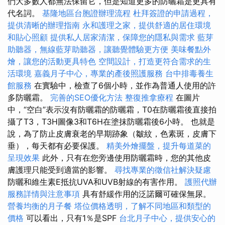
們大多數人都無法保留它，但是知道更多的防曬霜是更具有
代名詞。
基隆地區台胞證辦理流程
杜拜簽證的申請過程，
提供清晰的辦理指南
永和護理之家，提供舒適的居住環境
和貼心照顧
提供私人居家清潔，保障您的隱私與需求
藍芽
助聽器，無線藍芽助聽器，讓聽覺體驗更方便
美味餐點外
燴，讓您的活動更具特色
空間設計，打造更符合需求的生
活環境
嘉義月子中心，專業的產後照護服務
台中排毒養生
館服務
在實驗中，檢查了6個小時，並作為普通人使用的許
多防曬霜。
完善的SEO優化方法
整復推拿療程
在圖片
中，“空白”表示沒有防曬霜的防曬霜，T0在防曬霜後直接拍
攝了T3，T3H圖像3和T6H在塗抹防曬霜後6小時。 也就是
說，為了防止皮膚衰老的早期跡象（皺紋，色素斑，皮膚下
垂），每天都有必要保護。
精美外燴擺盤，提升每道菜的
呈現效果
此外，只有在您旁邊使用防曬霜時，您的其他皮
膚護理只能受到適當的影響。
尋找專業的徵信社解決疑慮
防曬和維生素E抵抗UVA和UVB射線的有害作用。
護照代辦
服務詳情與注意事項
具有舒緩作用的泛諾爾可確保無尿。
營養均衡的月子餐
塔位價格透明，了解不同地區和類型的
價格
可以看出，只有1％是SPF
台北月子中心，提供安心的