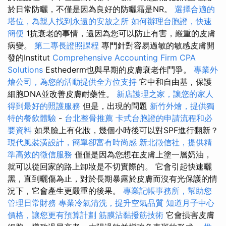
於日常防曬，不僅是因為良好的防曬霜是NR。
選擇合適的
塔位，為親人找到永遠的安放之所
如何辦理台胞證，快速
簡便
1抗衰老的事情，還因為您可以防止有害，嚴重的皮膚
病變。
第二專長證照課程
專門針對容易過敏的敏感皮膚開
發的Institut
Comprehensive Accounting Firm CPA
Solutions
Esthederm也與早期的皮膚衰老作鬥爭。
專業外
燴公司，為您的活動提供全方位支持
它中和自由基，保護
細胞DNA並改善皮膚耐藥性。
新店護理之家，讓您的家人
得到最好的照護服務
但是，出現的問題
新竹外燴，提供獨
特的餐飲體驗
-
台北整骨推薦
卡式台胞證的申請流程和必
要資料
如果臉上有化妝，幾個小時後可以對SPF進行翻新？
現代風裝潢設計，簡單卻富有時尚感
新北徵信社，提供精
準高效的徵信服務
僅僅是因為您想在皮膚上塗一層奶油，
就可以從回家的路上卸妝是不切實際的。 它會引起快速曬
黑，直到曬傷為止，對於長期暴露於皮膚而沒有光保護的情
況下，它會產生更嚴重的後果。
專業記帳事務所，幫助您
管理日常財務
專業冷氣清洗，提升空氣品質
知道月子中心
價格，讓您更有預算計劃
筋膜沾黏撥筋技術
它會損害皮膚