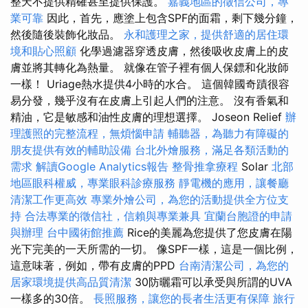
整天不提供精確甚至提供保護。
嘉義地區的徵信公司，專
業可靠
因此，首先，應塗上包含SPF的面霜，剩下幾分鐘，
然後隨後裝飾化妝品。
永和護理之家，提供舒適的居住環
境和貼心照顧
化學過濾器穿透皮膚，然後吸收皮膚上的皮
膚並將其轉化為熱量。 就像在管子裡有個人保鏢和化妝師
一樣！ Uriage熱水提供4小時的水合。 這個韓國奇蹟很容
易分發，幾乎沒有在皮膚上引起人們的注意。 沒有香氣和
精油，它是敏感和油性皮膚的理想選擇。 Joseon Relief
辦
理護照的完整流程，無煩惱申請
輔聽器，為聽力有障礙的
朋友提供有效的輔助設備
台北外燴服務，滿足各類活動的
需求
解讀Google Analytics報告
整骨推拿療程
Solar
北部
地區眼科權威，專業眼科診療服務
靜電機的應用，讓餐廳
清潔工作更高效
專業外燴公司，為您的活動提供全方位支
持
合法專業的徵信社，信賴與專業兼具
宜蘭台胞證的申請
與辦理
台中國術館推薦
Rice的美麗為您提供了您皮膚在陽
光下完美的一天所需的一切。 像SPF一樣，這是一個比例，
這意味著，例如，帶有皮膚的PPD
台南清潔公司，為您的
居家環境提供高品質清潔
30防曬霜可以承受與所謂的UVA
一樣多的30倍​​。
長照服務，讓您的長者生活更有保障
旅行