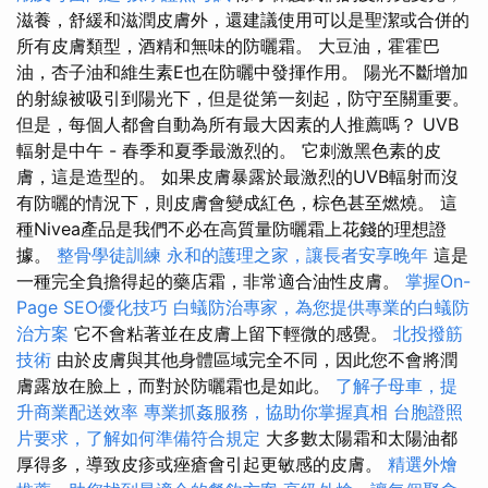
滋養，舒緩和滋潤皮膚外，還建議使用可以是聖潔或合併的
所有皮膚類型，酒精和無味的防曬霜。 大豆油，霍霍巴
油，杏子油和維生素E也在防曬中發揮作用。 陽光不斷增加
的射線被吸引到陽光下，但是從第一刻起，防守至關重要。
但是，每個人都會自動為所有最大因素的人推薦嗎？ UVB
輻射是中午 - 春季和夏季最激烈的。 它刺激黑色素的皮
膚，這是造型的。 如果皮膚暴露於最激烈的UVB輻射而沒
有防曬的情況下，則皮膚會變成紅色，棕色甚至燃燒。 這
種Nivea產品是我們不必在高質量防曬霜上花錢的理想證
據。
整骨學徒訓練
永和的護理之家，讓長者安享晚年
這是
一種完全負擔得起的藥店霜，非常適合油性皮膚。
掌握On-
Page SEO優化技巧
白蟻防治專家，為您提供專業的白蟻防
治方案
它不會粘著並在皮膚上留下輕微的感覺。
北投撥筋
技術
由於皮膚與其他身體區域完全不同，因此您不會將潤
膚露放在臉上，而對於防曬霜也是如此。
了解子母車，提
升商業配送效率
專業抓姦服務，協助你掌握真相
台胞證照
片要求，了解如何準備符合規定
大多數太陽霜和太陽油都
厚得多，導致皮疹或痤瘡會引起更敏感的皮膚。
精選外燴