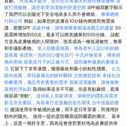
貢獻。
房屋漏水處理，提供您房屋漏水的最佳修復服務
居
家打掃服務，讓您享受清潔後的舒適空間
SPF縮寫數字顯示
了我們可以在陽光下安全地呆多久而不會燃燒。
專業網路
行銷公司
例如，如果您的皮膚在10分鐘內燃燒而無需保
護，那麼SPF
高級外燴，讓每個聚會都成為難忘的盛宴
50
面霜將增加到50次，最多可以將其擴展到500分鐘。 該配
方是為皮膚敏感的人開發的，使其成為一種低過敏性，無香
和非攝影產物。
老人助聽器推薦，專為老年人設計的助聽
器推薦
保證第一頁的SEO優化技巧
中式外燴菜單，傳承經
典的美味
探索坐月子的正確方式，讓您擁有健康的產後生
活
它留下了非常液體，慢慢吸收和最小的粘性感覺。
台北
眼科推薦，尋找最適合的眼科醫師
北投撥筋技術
多樣化自
助餐選擇，滿足所有賓客的需求
居家清潔服務，讓每個角
落都乾淨如新
取得結果並非不可能，但是有點麻煩，底漆
很容易“滑動”。
提供私人居家清潔，保障您的隱私與需求
新北市安養院，為長者打造溫馨的居住環境
台中抓龍筋療
程
建議使用非常敏感的皮膚，而不是日常穿著，而僅用於
額外的陽光。 值得一提的是防曬霜或防曬霜的層次。 基本
上，這是一個好主意，因為這會使您更好地為皮膚提供保