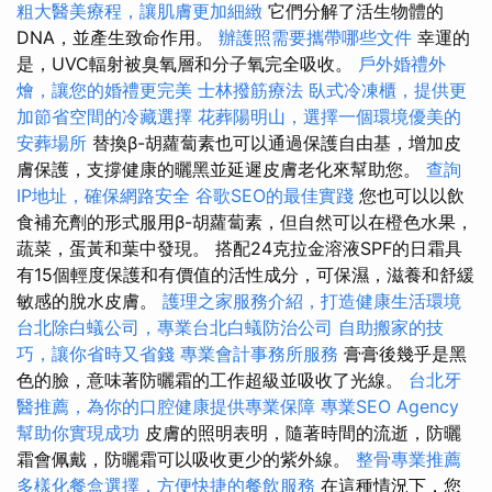
粗大醫美療程，讓肌膚更加細緻
它們分解了活生物體的
DNA，並產生致命作用。
辦護照需要攜帶哪些文件
幸運的
是，UVC輻射被臭氧層和分子氧完全吸收。
戶外婚禮外
燴，讓您的婚禮更完美
士林撥筋療法
臥式冷凍櫃，提供更
加節省空間的冷藏選擇
花葬陽明山，選擇一個環境優美的
安葬場所
替換β-胡蘿蔔素也可以通過保護自由基，增加皮
膚保護，支撐健康的曬黑並延遲皮膚老化來幫助您。
查詢
IP地址，確保網路安全
谷歌SEO的最佳實踐
您也可以以飲
食補充劑的形式服用β-胡蘿蔔素，但自然可以在橙色水果，
蔬菜，蛋黃和葉中發現。 搭配24克拉金溶液SPF的日霜具
有15個輕度保護和有價值的活性成分，可保濕，滋養和舒緩
敏感的脫水皮膚。
護理之家服務介紹，打造健康生活環境
台北除白蟻公司，專業台北白蟻防治公司
自助搬家的技
巧，讓你省時又省錢
專業會計事務所服務
膏膏後幾乎是黑
色的臉，意味著防曬霜的工作超級並吸收了光線。
台北牙
醫推薦，為你的口腔健康提供專業保障
專業SEO Agency
幫助你實現成功
皮膚的照明表明，隨著時間的流逝，防曬
霜會佩戴，防曬霜可以吸收更少的紫外線。
整骨專業推薦
多樣化餐盒選擇，方便快捷的餐飲服務
在這種情況下，您