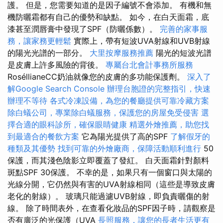
護。 但是，您需要知道的是因子編號不會添加。 有機和無
機防曬霜都有自己的優勢和缺點。 如今，在白天面霜，底
漆甚至潤唇膏中發現了SPF（防曬係數）。
完善的家事服
務，讓家務更輕鬆
實際上，帶有短波UVA射線和UVB射線
的陽光光譜的一部分。
大里按摩服務推薦
陽光的短波光譜
是皮膚上許多風險的背後。
專屬台北會計事務所服務
RoséllianeCC奶油就像您的皮膚的多功能保護劑。
深入了
解Google Search Console
辦理台胞證的完整指引，快速
辦理不等待
各式冷凍設備，為您的餐廳提供可靠冷藏方案
除白蟻公司，專業除白蟻服務，保護您的房屋免受侵害
選
擇合適的眼科診所，確保眼睛健康
精選外燴推薦，助您找
到最適合的餐飲方案
它為陽光提供了高的SPF
了解假牙的
種類及其優勢
找到可靠的外燴廠商，保障活動順利進行
50
保護，而其淺色陰影立即覆蓋了發紅。 白天面霜針對顏料
斑點SPF 30保護。 不幸的是，如果只有一個窗口與太陽的
光線分開，它仍然與有害的UVA射線相同（這些是導致皮膚
老化的射線）。 玻璃只能過濾UVB射線，即負責曬傷的射
線。 除了時間表外，在查看化妝品的SPF因子時，請觀察是
否有廣泛的光保護（UVA
長照服務，讓您的長者生活更有