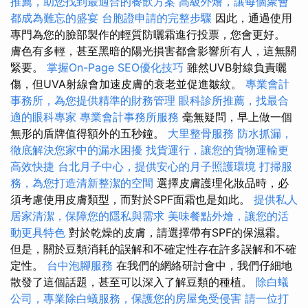
推薦，助您找到最適合的餐飲方案
高級外燴，讓每個聚會
都成為難忘的盛宴
台胞證申請的完整步驟
因此，通過使用
專門為您的臉部製作的輕質防曬霜進行投票，您會更好。
膚色有多輕，甚至黑暗的陽光損害都會影響所有人，這無關
緊要。
掌握On-Page SEO優化技巧
雖然UVB射線負責曬
傷，但UVA射線會加速皮膚的衰老並促進皺紋。
專業會計
事務所，為您提供精準的財務管理
眼科診所推薦，找最合
適的眼科專家
專業會計事務所服務
毫無疑問，早上做一個
無形的盾牌值得額外的五秒鐘。
大里整骨服務
防水抓漏，
徹底解決您家中的漏水困擾
找貨運行，讓您的貨物運輸更
高效快捷
台北月子中心，提供安心的月子照護環境
打掃服
務，為您打造清新整潔的空間
選擇皮膚護理化妝品時，必
須考慮使用皮膚類型，而對於SPF面霜也是如此。
提供私人
居家清潔，保障您的隱私與需求
美味餐點外燴，讓您的活
動更具特色
對於乾燥的皮膚，請選擇帶有SPF的保濕霜。
但是，關於豆類消耗的誤解和不確定性存在許多誤解和不確
定性。
台中泡腳服務
在我們的網絡研討會中，我們仔細地
散發了這個話題，甚至可以深入了解豆類的種植。
除白蟻
公司，專業除白蟻服務，保護您的房屋免受侵害
請一位打