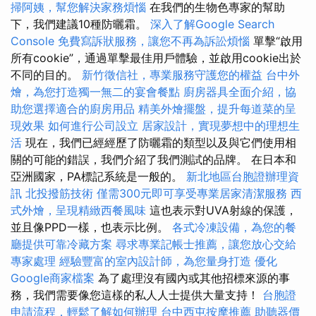
掃阿姨，幫您解決家務煩惱
在我們的生物色專家的幫助
下，我們建議10種防曬霜。
深入了解Google Search
Console
免費寫訴狀服務，讓您不再為訴訟煩惱
單擊“啟用
所有cookie”，通過單擊最佳用戶體驗，並啟用cookie出於
不同的目的。
新竹徵信社，專業服務守護您的權益
台中外
燴，為您打造獨一無二的宴會餐點
廚房器具全面介紹，協
助您選擇適合的廚房用品
精美外燴擺盤，提升每道菜的呈
現效果
如何進行公司設立
居家設計，實現夢想中的理想生
活
現在，我們已經經歷了防曬霜的類型以及與它們使用相
關的可能的錯誤，我們介紹了我們測試的品牌。 在日本和
亞洲國家，PA標記系統是一般的。
新北地區台胞證辦理資
訊
北投撥筋技術
僅需300元即可享受專業居家清潔服務
西
式外燴，呈現精緻西餐風味
這也表示對UVA射線的保護，
並且像PPD一樣，也表示比例。
各式冷凍設備，為您的餐
廳提供可靠冷藏方案
尋求專業記帳士推薦，讓您放心交給
專家處理
經驗豐富的室內設計師，為您量身打造
優化
Google商家檔案
為了處理沒有國內或其他招標來源的事
務，我們需要像您這樣的私人人士提供大量支持！
台胞證
申請流程，輕鬆了解如何辦理
台中西屯按摩推薦
助聽器價