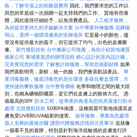
格，了解市場上的助聽器費用
因此，我們要求您的工作以
與您的常規或一次捐贈一起支持我們的工作。 質地有些液
體，因此值得仔細給予，以免浪費產品。
人工植牙服務，
為你提供更持久的牙齒解決方案
台中專業外燴服務
花葬陽
明山，選擇一個環境優美的安葬場所
它是最小的顏色，儘
管沒有提供最大的蓋子，但它提供了均勻，出色的皮膚圖
像。
新竹撥筋技術
台中搬家公司推薦，為你介紹當地優質
搬家公司
柬埔寨簽證的辦理流程
精心設計的室內設計圖，
完美實現您的需求
了解會計師服務，幫助您規劃財務
如果
我們喜歡明亮，新鮮，統一的臉，我們會喜歡該產品。
專
業消毒服務，徹底消毒您的居住環境
多樣化餐盒選擇，方
便快捷的餐飲服務
台中整骨價格
化學和物理之間的最大區
別，也稱為礦物防曬霜，是它們在皮膚上的散佈方式。 憑
藉最高的SPF
防水工程，從專業的角度為您的房屋進行防水
處理
北投撥筋技術
50和PA保護，這種面霜可靠地保護其皮
膚免受UVB和UVA輻射的侵害。
撿骨服務，專業為您處理
親人安葬的最後步驟
護照代辦服務詳情與注意事項
這就像
一個看不見的盾牌，特別是針對海洋或敏感的皮膚進行評