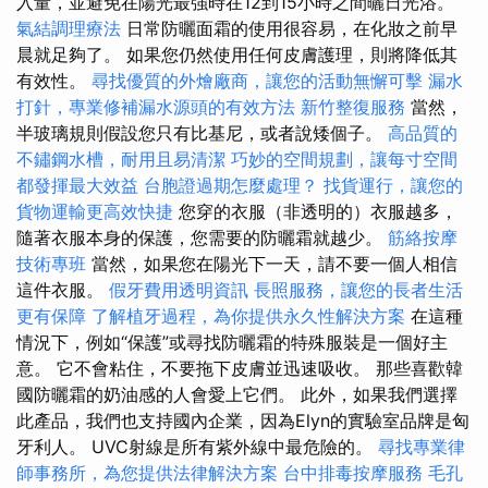
入量，並避免在陽光最強時在12到15小時之間曬日光浴。
氣結調理療法
日常防曬面霜的使用很容易，在化妝之前早
晨就足夠了。 如果您仍然使用任何皮膚護理，則將降低其
有效性。
尋找優質的外燴廠商，讓您的活動無懈可擊
漏水
打針，專業修補漏水源頭的有效方法
新竹整復服務
當然，
半玻璃規則假設您只有比基尼，或者說矮個子。
高品質的
不鏽鋼水槽，耐用且易清潔
巧妙的空間規劃，讓每寸空間
都發揮最大效益
台胞證過期怎麼處理？
找貨運行，讓您的
貨物運輸更高效快捷
您穿的衣服（非透明的）衣服越多，
隨著衣服本身的保護，您需要的防曬霜就越少。
筋絡按摩
技術專班
當然，如果您在陽光下一天，請不要一個人相信
這件衣服。
假牙費用透明資訊
長照服務，讓您的長者生活
更有保障
了解植牙過程，為你提供永久性解決方案
在這種
情況下，例如“保護”或尋找防曬霜的特殊服裝是一個好主
意。 它不會粘住，不要拖下皮膚並迅速吸收。 那些喜歡韓
國防曬霜的奶油感的人會愛上它們。 此外，如果我們選擇
此產品，我們也支持國內企業，因為Elyn的實驗室品牌是匈
牙利人。 UVC射線是所有紫外線中最危險的。
尋找專業律
師事務所，為您提供法律解決方案
台中排毒按摩服務
毛孔