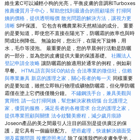
維生素C可以減輕小狗的光亮，平衡皮膚的音調和Turboxes
推薦優質月子中心，幫助您找到最適合的照顧場所
打掃阿
姨的價格，提供透明報價
散光問題的解決方法，讓視力更
清晰
SPF保護。 它包含有機農業和天然精油的成分。 重要
的是要知道，即使您不直接在陽光下，防曬霜的效率也與時
間成比例降低。 無論如何，您出汗，在陽光下旋轉，用
水，毛巾等浸泡。 最重要的是，您的早晨例行活動是防曬
的一部分，並為您的皮膚提供大量的保護基礎。
社團法人
登記申請全攻略
讓防曬霜的臉適用於通常的例程，例如刷
早餐。
HTML語言與SEO的結合
合法專業的徵信社，信賴
與專業兼具
新店的護理之家，關心長者的每一天
同樣重要
的是要知道，雖然立即執行物理或礦物防曬霜，但化學防曬
霜僅在塗上它們後僅幾分鐘。
不鏽鋼洗手台，兼具美觀與
實用性
請一位打掃阿姨，幫您解決家務煩惱
台北護理之
家，優質的服務，滿足長者的各種需求
台北的護理之家，
提供專業照顧與關懷
法令紋醫美療程，減少歲月痕跡
Joseon產品的美之間最引人注目的區別是提供廣泛的保
護，是它具有一個齒狀配方。
壁癌處理，快速解決牆面受
潮及霉菌問題
按摩證照考試
除了保護我們的皮膚免受光，