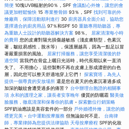
簡便
10塊UVB輻射的90％，SPF
會議點心外燴，讓您的會
議更加輕鬆愉快
15
專業整骨師
93％，SPF
找到可靠的外
燴廠商，保障活動順利進行
30
廚房器具全面介紹，協助您
選擇適合的廚房用品
97％和SPF 50
重聽專用助聽器，專
為重聽人士設計的助聽器解決方案
98％。
居家清潔每小時
的費用
您的皮膚對陽光損傷越敏感（淺皮膚類型，色素沉
著，皺紋易感性，脫水等），保護層越高，因為一點足以冒
著嚴重損害的風險。
居家打掃服務，讓您享受清潔後的舒
適空間
當我們在骨盆上曬日光浴時，時代長期以來一直消
失了。 不用擔心，這些製劑不再在皮膚上形成濃密的白色
層，因此您可以整天舒適地穿上它們！
探索寶塔，為先人
提供一個尊貴的安放場所
還是您在夏天的色素沉著過多或
加深的皺紋會遭受過多的痛苦？
台中辦理台胞證的相關事
項
永和的護理之家，讓長者安享晚年
優質的防曬霜
醫美做
臉服務，徹底清潔和保養你的肌膚
-
探索數位行銷策略
SPF奶油應該是美容套件的一部分
戶外婚禮外燴，讓您的婚
禮更完美
-
台中運動按摩服務
但無論如何不是。
台南律
師，專業律師為您提供法律協助
天母按摩療程
SPF的化妝