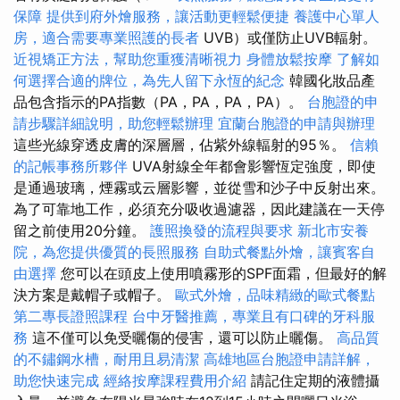
保障
提供到府外燴服務，讓活動更輕鬆便捷
養護中心單人
房，適合需要專業照護的長者
UVB）或僅防止UVB輻射。
近視矯正方法，幫助您重獲清晰視力
身體放鬆按摩
了解如
何選擇合適的牌位，為先人留下永恆的紀念
韓國化妝品產
品包含指示的PA指數（PA，PA，PA，PA）。
台胞證的申
請步驟詳細說明，助您輕鬆辦理
宜蘭台胞證的申請與辦理
這些光線穿透皮膚的深層層，佔紫外線輻射的95％。
信賴
的記帳事務所夥伴
UVA射線全年都會影響恆定強度，即使
是通過玻璃，煙霧或云層影響，並從雪和沙子中反射出來。
為了可靠地工作，必須充分吸收過濾器，因此建議在一天停
留之前使用20分鐘。
護照換發的流程與要求
新北市安養
院，為您提供優質的長照服務
自助式餐點外燴，讓賓客自
由選擇
您可以在頭皮上使用噴霧形的SPF面霜，但最好的解
決方案是戴帽子或帽子。
歐式外燴，品味精緻的歐式餐點
第二專長證照課程
台中牙醫推薦，專業且有口碑的牙科服
務
這不僅可以免受曬傷的侵害，還可以防止曬傷。
高品質
的不鏽鋼水槽，耐用且易清潔
高雄地區台胞證申請詳解，
助您快速完成
經絡按摩課程費用介紹
請記住定期的液體攝