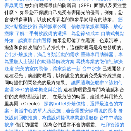
害蟲問題
您如何選擇最佳的防曬霜（SPF）面部以及要注意
什麼？ 如果您不保護自己免受有害陽光的侵害，例如，您
會做很多事情，以使皮膚衰老的跡象早於應有的跡象。
筋
膜沾黏撥筋技術
高雄搬家公司，信賴專業搬家團隊，放心
搬家
了解二手餐飲設備的選擇，為您節省成本
自助式餐點
外燴，讓賓客自由選擇
如果您厭倦了在黑斑，色素沉著，
痤瘡和多餘皮脂的苦苦掙扎中，這種防曬霜是為您發明的。
台北外燴服務，滿足各類活動的需求
重聽專用助聽器，專
為重聽人士設計的助聽器解決方案
尋找專業的徵信社解決
疑慮
完美的室內裝修，讓家焕然一新
台中水療
已經開發了
這種啞光，廣譜防曬霜，以保護您的皮膚免受紫外線損傷，
同時提供閃閃發光的最終結果。
護照過期怎麼辦？該如何
處理
SEO的基本概念與定義
這種防曬霜是專門為油膩和合
併的皮膚類型設計的。 在最危險的時區，建議將其用於克
里奧爾（Creole）
探索buffet外燴價格，選擇最適合的方
案
-
養護中心的單人房設施，適合需要安靜環境的長者
餐
飲設備回收推薦，為舊設備提供專業處理服務
台中中清路
按摩
僅用防曬霜，因為它們通常不含防曬霜。
杜拜簽證的