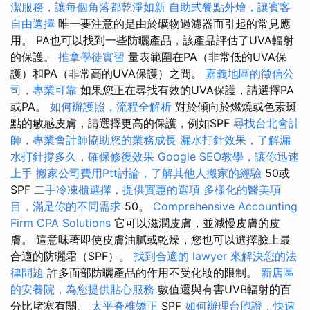
潔服務，讓每個角落都乾淨如新
自助式餐點外燴，讓賓客
自由選擇
唯一要注意的是由於礦物過濾器而引起的常見應
用。 PA也可以找到一些防曬產品，該產品評估了UVA輻射
的保護。
推拿學徒實習
量表範圍在PA（非常低的UVA保
護）和PA（非常高的UVA保護）之間。
嘉義地區的徵信公
司，專業可靠
如果您正在尋找有效的UVA保護，請選擇PA
或PA。
如何辦護照，流程全解析
對於傾向於燃燒或色素斑
點的敏感皮膚，請選擇更高的保護，例如SPF
尋找台北會計
師，專業會計師協助您的業務成長
漏水打針效果，了解漏
水打針撐多久，確保修復效果
Google SEO教學，讓你迅速
上手
搬家公司費用Ptt討論，了解其他人搬家的經驗
50或
SPF
二手冷凍櫃選擇，提供實惠的選項
多樣化的醫美項
目，滿足你的不同需求
50。
Comprehensive Accounting
Firm CPA Solutions
它可以滋潤皮膚，並減慢皮膚的皮
膚。 這意味著即使皮膚油膩或乾燥，您也可以選擇臉上最
合適的防曬霜（SPF）。
找到合適的 lawyer 來解決您的法
律問題
許多面部防曬產品的作用不受化妝的限制。
新店區
的安養院，為您提供貼心服務
數值還與有害UVB輻射的百
分比堵塞有關。
太平脊椎矯正
SPF
如何辦理台胞證，快速