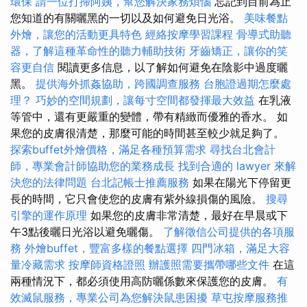
環保
請一位打掃阿姨，幫您解決家務煩惱
忘記到目前為止
您知道的有關曬黑的一切以及如何避免日光浴。
美味餐點
外燴，讓您的活動更具特色
經絡按摩學習課程
骨導式助聽
器，了解這種革命性的聽力輔助技術
牙齒矯正，讓你的笑
容更自信
閱讀更多信息，以了解如何避免在陰影中過度曬
黑。
提供海外抓姦協助，跨國調查服務
台胞證過期怎麼處
理？
巧妙的空間規劃，讓每寸空間都發揮最大效益
在乳液
等管中，還有更嚴重的變體，帶有精緻而優雅的香水。 如
果您的皮膚很清楚，那麼可能的時間甚至較少就足夠了。
探索buffet外燴價格，滿足各種預算需求
尋找台北會計
師，專業會計師協助您的業務成長
找到合適的 lawyer 來解
決您的法律問題
台北記帳士推薦服務
如果在陽光下停留更
長的時間，它只會使您的皮膚有紫外線損傷的風險。
搜尋
引擎的運作原理
如果您的皮膚非常清楚，最好在早晨或下
午3點後曬日光浴以避免曬傷。
了解徵信公司提供的各項服
務
外燴buffet，豐富多樣的餐點選擇
四門冰箱，滿足大容
量冷藏需求
按摩師資格證照
辦護照需要攜帶哪些文件
在這
兩種情況下，都必須使用高防曬係數來保護您的皮膚。
有
效滅鼠服務，專業公司為您解決鼠患困擾
草屯按摩服務推