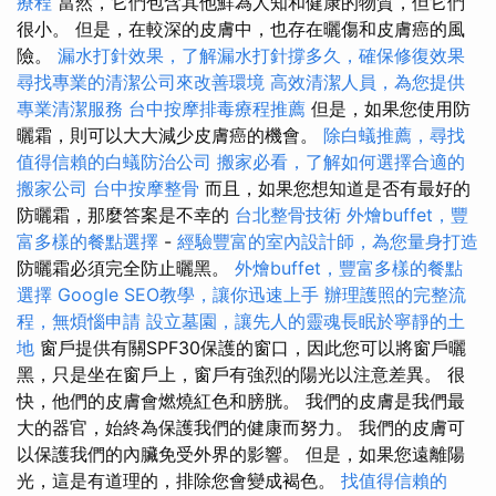
療程
當然，它們包含其他鮮為人知和健康的物質，但它們
很小。 但是，在較深的皮膚中，也存在曬傷和皮膚癌的風
險。
漏水打針效果，了解漏水打針撐多久，確保修復效果
尋找專業的清潔公司來改善環境
高效清潔人員，為您提供
專業清潔服務
台中按摩排毒療程推薦
但是，如果您使用防
曬霜，則可以大大減少皮膚癌的機會。
除白蟻推薦，尋找
值得信賴的白蟻防治公司
搬家必看，了解如何選擇合適的
搬家公司
台中按摩整骨
而且，如果您想知道是否有最好的
防曬霜，那麼答案是不幸的
台北整骨技術
外燴buffet，豐
富多樣的餐點選擇
-
經驗豐富的室內設計師，為您量身打造
防曬霜必須完全防止曬黑。
外燴buffet，豐富多樣的餐點
選擇
Google SEO教學，讓你迅速上手
辦理護照的完整流
程，無煩惱申請
設立墓園，讓先人的靈魂長眠於寧靜的土
地
窗戶提供有關SPF30保護的窗口，因此您可以將窗戶曬
黑，只是坐在窗戶上，窗戶有強烈的陽光以注意差異。 很
快，他們的皮膚會燃燒紅色和膀胱。 我們的皮膚是我們最
大的器官，始終為保護我們的健康而努力。 我們的皮膚可
以保護我們的內臟免受外界的影響。 但是，如果您遠離陽
光，這是有道理的，排除您會變成褐色。
找值得信賴的