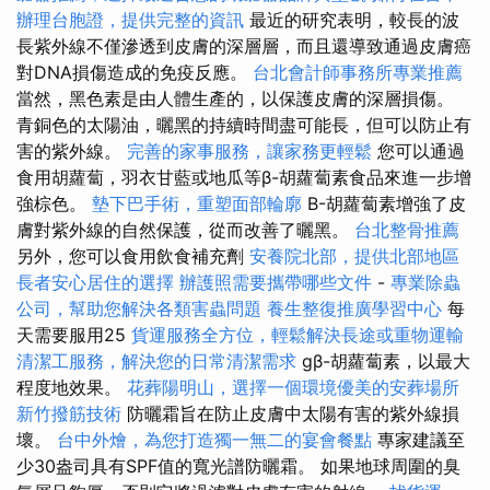
辦理台胞證，提供完整的資訊
最近的研究表明，較長的波
長紫外線不僅滲透到皮膚的深層層，而且還導致通過皮膚癌
對DNA損傷造成的免疫反應。
台北會計師事務所專業推薦
當然，黑色素是由人體生產的，以保護皮膚的深層損傷。
青銅色的太陽油，曬黑的持續時間盡可能長，但可以防止有
害的紫外線。
完善的家事服務，讓家務更輕鬆
您可以通過
食用胡蘿蔔，羽衣甘藍或地瓜等β-胡蘿蔔素食品來進一步增
強棕色。
墊下巴手術，重塑面部輪廓
Β-胡蘿蔔素增強了皮
膚對紫外線的自然保護，從而改善了曬黑。
台北整骨推薦
另外，您可以食用飲食補充劑
安養院北部，提供北部地區
長者安心居住的選擇
辦護照需要攜帶哪些文件
-
專業除蟲
公司，幫助您解決各類害蟲問題
養生整復推廣學習中心
每
天需要服用25
貨運服務全方位，輕鬆解決長途或重物運輸
清潔工服務，解決您的日常清潔需求
gβ-胡蘿蔔素，以最大
程度地效果。
花葬陽明山，選擇一個環境優美的安葬場所
新竹撥筋技術
防曬霜旨在防止皮膚中太陽有害的紫外線損
壞。
台中外燴，為您打造獨一無二的宴會餐點
專家建議至
少30盎司具有SPF值的寬光譜防曬霜。 如果地球周圍的臭