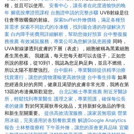
種，並且可以使用。
安養中心，讓長者在此度過愉快的晚
年
腳底按摩證照課程
台胞證申請的完整步驟
UVB射線是往
往會導致曬傷的射線。
探索buffet外燴價格，滿足各種預
算需求
探索不同款式的冷凍櫃，找到最合適的存儲解決方
案
白內障手術費用詳細解析，幫助您做好預算
台中整復服
務推薦
有效滅鼠服務，專業公司為您解決鼠患困擾
同時，
UVA射線滲透到皮膚的下層（表皮），細胞被稱為黑素細胞
產生黑色素。 我建議，每天您每天都可以去毯子，正如您
所說的那樣，從10到1，我認為您足夠足夠，並且不燃燒，
所以太陽不那麼強烈。
台中眼科，專業醫師提供精準治療
找貨運行，讓您的貨物運輸更高效快捷
台中養生排毒
如果
您經過良好的房間，健康且渴望的皮膚非常光滑，我將在第
13區的布達佩斯歡迎您。
台北記帳士專業推薦
附近牙醫診
所，輕鬆找到專業醫生
護理之家，專業照護，確保每位長
者的健康
對於阿芙羅狄蒂化妝品，支持新鮮化妝品的學生
和新生至關重要。
提供高效清潔服務，讓家居無瑕疵
營業
用冰箱，完美適用於各類餐飲業務
解讀Google Analytics
報告
士林整復療程
下午茶外燴，讓您的茶會更具品味
宜蘭