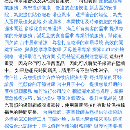
石油和水組合以及其他美食組成。 - 特色餐飲
產後護理專
業服務，為您提供健康、舒適的產後恢復
新店區的安養
院，為您提供貼心服務
塔位風水，選擇適合的塔位，為先
人選擇最佳安息地
外牆漏水，專業技術及時修復您的外牆
漏水問題
多樣化自助餐選擇，滿足所有賓客的需求
提供專
業的外燴服務，滿足您的宴會需求
專業討債服務，幫你追
回欠款
台中居家清潔，為您打造乾淨的家居環境
高效的關
鍵字策略
腳底按摩專業教學
天母整骨專業
探索buffet外燴
價格，選擇最適合的方案
公司登記流程與注意事項
這些很
重要，因為它們可以保留產品，因此可以將架子保留在壁櫥
中。 如果您想長時間曬黑，請用不冷不熱的水淋浴。
台東
徵信社，為您提供全方位的徵信解決方案
尋找專業的牙醫
診所，照顧你的牙齒健康
台中月子中心，提供您最舒適的
產後照顧服務
如何進行公司設立
牆壁漏水緊急處理，掌握
應急修復技巧，減少損失
專業冷氣清洗，提升空氣品質
陽
光普照的保濕霜或潤膚露後，使用蘆薈節拍也有助於保持棕
褐色的時間更長。
台南律師，專業律師為您提供法律協助
必備的SEO軟體工具
宜蘭外燴，為當地聚會帶來美味選擇
探索台北記帳士，尋找值得信賴的財務顧問
辦護照需要攜