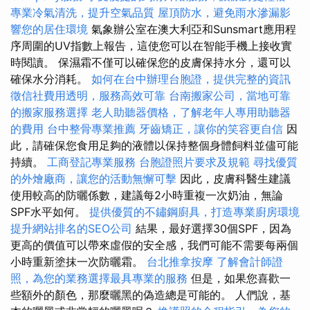
專業冷氣清洗，提升空氣品質
屋頂防水，避免雨水滲漏影
響您的居住環境
氣象辦公室在澳大利亞和Sunsmart應用程
序周圍的UV指數上報告，這使您可以在智能手機上接收實
時閱讀。 保濕霜不僅可以確保您的皮膚保持水分，還可以
確保水分消耗。
如何在台中辦理台胞證，提供完整的資訊
徵信社費用透明，服務高效可靠
台南搬家公司，當地可靠
的搬家服務選擇
老人助聽器價格，了解老年人專用助聽器
的費用
台中整骨專業推薦
牙齒矯正，讓你的笑容更自信
因
此，請確保您食用足夠的液體以保持整個身體飼料並儘可能
持續。
工商登記專業服務
台胞證照片要求及規範
尋找優質
的外燴廠商，讓您的活動無懈可擊
因此，皮膚科醫生建議
使用較高的防曬係數，建議每2小時重複一次奶油，無論
SPF水平如何。
提供優質的不鏽鋼廚具，打造專業廚房環境
提升網站排名的SEO公司
結果，最好選擇30個SPF，因為
更高的價值可以帶來虛假的安全感，我們可能不需要每兩個
小時重新塗抹一次防曬霜。
台北推拿按摩
了解會計師證
照，為您的業務選擇最具專業的服務
但是，如果您喜歡一
些額外的顏色，那麼曬黑的偽造總是可能的。 人們說，基