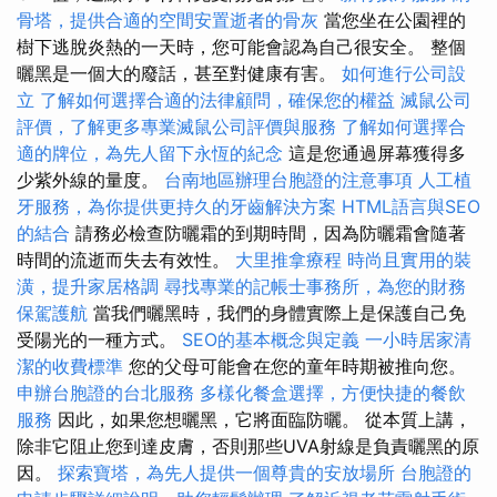
骨塔，提供合適的空間安置逝者的骨灰
當您坐在公園裡的
樹下逃脫炎熱的一天時，您可能會認為自己很安全。 整個
曬黑是一個大的廢話，甚至對健康有害。
如何進行公司設
立
了解如何選擇合適的法律顧問，確保您的權益
滅鼠公司
評價，了解更多專業滅鼠公司評價與服務
了解如何選擇合
適的牌位，為先人留下永恆的紀念
這是您通過屏幕獲得多
少紫外線的量度。
台南地區辦理台胞證的注意事項
人工植
牙服務，為你提供更持久的牙齒解決方案
HTML語言與SEO
的結合
請務必檢查防曬霜的到期時間，因為防曬霜會隨著
時間的流逝而失去有效性。
大里推拿療程
時尚且實用的裝
潢，提升家居格調
尋找專業的記帳士事務所，為您的財務
保駕護航
當我們曬黑時，我們的身體實際上是保護自己免
受陽光的一種方式。
SEO的基本概念與定義
一小時居家清
潔的收費標準
您的父母可能會在您的童年時期被推向您。
申辦台胞證的台北服務
多樣化餐盒選擇，方便快捷的餐飲
服務
因此，如果您想曬黑，它將面臨防曬。 從本質上講，
除非它阻止您到達皮膚，否則那些UVA射線是負責曬黑的原
因。
探索寶塔，為先人提供一個尊貴的安放場所
台胞證的