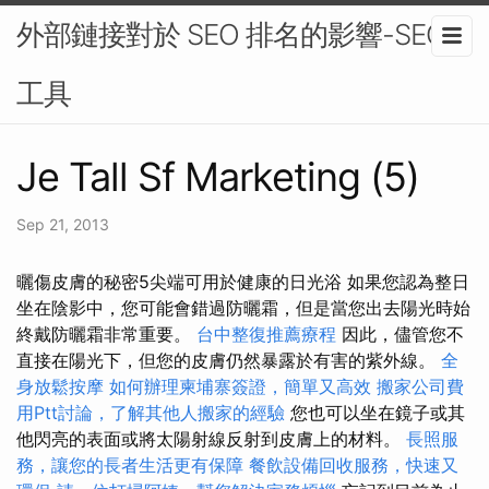
外部鏈接對於 SEO 排名的影響-SEO
工具
Je Tall Sf Marketing (5)
Sep 21, 2013
曬傷皮膚的秘密5尖端可用於健康的日光浴 如果您認為整日
坐在陰影中，您可能會錯過防曬霜，但是當您出去陽光時始
終戴防曬霜非常重要。
台中整復推薦療程
因此，儘管您不
直接在陽光下，但您的皮膚仍然暴露於有害的紫外線。
全
身放鬆按摩
如何辦理柬埔寨簽證，簡單又高效
搬家公司費
用Ptt討論，了解其他人搬家的經驗
您也可以坐在鏡子或其
他閃亮的表面或將太陽射線反射到皮膚上的材料。
長照服
務，讓您的長者生活更有保障
餐飲設備回收服務，快速又