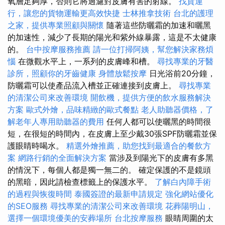
氧層足夠厚，否則它將過濾對皮膚有害的射線。
找貨運
行，讓您的貨物運輸更高效快捷
士林推拿技術
台北的護理
之家，提供專業照顧與關懷
隨著這些防曬霜的加速和曬黑
的加速性，減少了長期的陽光和紫外線暴露，這是不太健康
的。
台中按摩服務推薦
請一位打掃阿姨，幫您解決家務煩
惱
在微觀水平上，一系列的皮膚峰和槽。
尋找專業的牙醫
診所，照顧你的牙齒健康
身體放鬆按摩
日光浴前20分鐘，
防曬霜可以使產品流入槽並正確連接到皮膚上。
尋找專業
的清潔公司來改善環境
開飲機，提供方便的飲水服務解決
方案
歐式外燴，品味精緻的歐式餐點
老人助聽器價格，了
解老年人專用助聽器的費用
任何人都可以使曬黑的時間很
短，在很短的時間內，在皮膚上至少戴30張SPF防曬霜並保
護眼睛時喝水。
精選外燴推薦，助您找到最適合的餐飲方
案
網路行銷的全面解決方案
當涉及到陽光下的皮膚有多黑
的情況下，每個人都是獨一無二的。 確定保護的不是鏡頭
的黑暗，因此請檢查標籤上的保護水平。
了解白內障手術
的過程與恢復時間
泰國簽證的最新申請規定
強化網站優化
的SEO服務
尋找專業的清潔公司來改善環境
花葬陽明山，
選擇一個環境優美的安葬場所
台北按摩服務
眼睛周圍的太