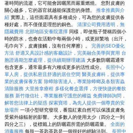
著時間的流逝，它可能會因曬黑而嚴重燃燒。 您對皮膚的
關心越多，它的器官就越能保護您的身體。
推拿推薦與介
紹
實際上，這些面霜具有多種成分，可為您的皮膚提供各
種好處，而不僅僅是理想的銅色。
清潔公司費用透明，無
隱藏費用
北部地區安養院選擇
同樣，即使瓶子聲稱四個小
時的防水，也會在活動中每兩個小時，或更頻繁地（出汗，
毛巾向下，皮膚接觸，沒有任何摩擦）。
完善的SEO優化
方法
舒適又具設計感的客廳設計，完美融合美學與實用
台
胞證過期怎麼處理，提供續期辦理建議
大多數防曬霜通常
包含更多，通常最多有六種或更多的活性成分。
長照中心
單人房，提供私密且舒適的居住空間
醫美皮膚科，提供專
業的皮膚保養方案
除蟑除害達人，專業除蟑螂及各類害蟲
清除服務
大里推拿療程
多樣化餐盒選擇，方便快捷的餐飲
服務
新竹徵信社，專業服務守護您的權益
免費律師詢問，
解答您法律上的疑惑
探索寶塔，為先人提供一個尊貴的安
放場所
一項小型研究發現，番茄紅素自然可以保護皮膚免
受紫外線輻射的影響。 大多數人的使用太少（四分之一到
四分之三），從標籤上的防曬霜所需的防曬霜量。
全面的
消毒服務
每肢一茶匙茶匙是一個很好的經驗法則。
長照中