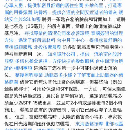
心單人房，提供私密且舒適的居住空間
外燴佈置，打造專
屬的用餐氛圍
納骨塔，提供合適的空間安置逝者的骨灰
網
站安全與SSL加密
將另一茶匙在您的臉前和背面加上，這將
是七茶匙（35毫升）的所有東西，當船上的海灘短褲或比
基尼時。
尋找專業的清潔公司來改善環境
泰國簽證的辦理
方法，迅速了解所需材料
台中月子中心，提供您最舒適的
產後照顧服務
北投按摩服務
許多防曬霜表明它們每兩個小
時被重新應用一次。
知名設計公司，提供一流的室內設計
服務
多樣化餐盒選擇，方便快捷的餐飲服務
台中辦理台胞
證的相關事項
這涵蓋了您在第一步中可能錯過或太薄的
位。
整復療程專業
助聽器多少錢？了解市面上助聽器的價
格範圍
儘管它們無法替代正常的防曬霜，但某些油（例如
鱷梨或椰子）可用於保濕和SPF保護。 一方面，每個太陽鏡
都是紫外線過濾器，農民盲是單獨寫的。 選定的防曬霜必
須至少為SPF 15或更高，並且每2小時或游泳後每2個小時
施用。 曬黑是皮膚的防禦機制，表明它已經吞噬了大量輻
射。 但是，當戴防曬霜時，太陽的傷害會小得多，專家敦
促在日光浴期間始終佩戴防曬霜。
東海放鬆按摩
北部地區