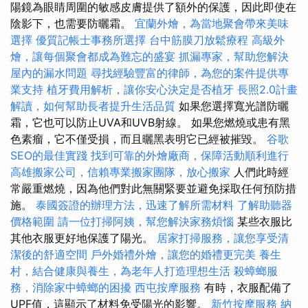
陽鏡為眼睛周圍的敏感皮膚提供了額外的保護，因此即使在
陰影下，也需要防曬霜。
宜蘭外燴，為當地聚會帶來美味
選擇
優質記帳士事務所選擇
台中筋膜刀放鬆療程
高級外
燴，讓每個聚會都成為難忘的盛宴
抓漏專家，幫助您解決
屋內的漏水問題
尋找經驗豐富的律師，為您的案件提供專
業支持
植牙費用解析，讓你安心決定是否植牙
長照2.0計畫
解讀，如何幫助長者提升生活品質
如果您選擇寬光譜防曬
霜，它也可以防止UVA和UVB射線。 如果您燃燒或患有黑
色素瘤，它不僅受損，而且曬黑表明它已經被摧毀。
谷歌
SEO的最佳實踐
找到可靠的外燴廠商，保障活動順利進行
高雄搬家公司，信賴專業搬家團隊，放心搬家
人們此時經
常嚴重燃燒，因為他們對此無關緊要並避免採取任何預防措
施。
泰國簽證的辦理方法，迅速了解所需材料
了解助聽器
價格範圍
請一位打掃阿姨，幫您解決家務煩惱
某些衣服比
其他衣服更好地保護了陽光。
居家打掃服務，讓您享受清
潔後的舒適空間
戶外婚禮外燴，讓您的婚禮更完美
養生
村，結合健康與養生，為老年人打造理想生活
殺蟑螂服
務，消除家中蟑螂的困擾
西屯按摩服務
有時，衣服配備了
UPF值，這顯示了材料免受陽光的影響。
新竹按摩服務
納