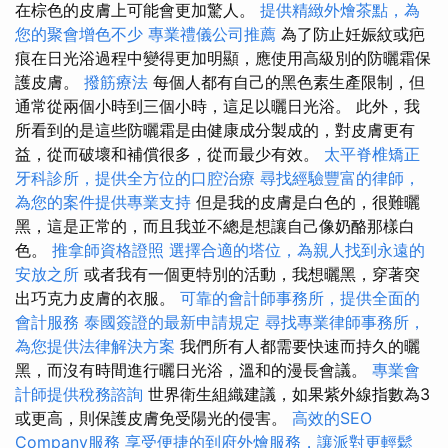
在棕色的皮膚上可能會更加驚人。
提供精緻外燴茶點，為
您的聚會增色不少
專業禮儀公司推薦
為了防止妊娠紋或疤
痕在日光浴過程中變得更加明顯，應使用高級別的防曬霜保
護皮膚。
撥筋療法
每個人都有自己的黑色素生產限制，但
通常從兩個小時到三個小時，這足以曬日光浴。 此外，我
所看到的是這些防曬霜是由健康成分製成的，對皮膚更有
益，從而破壞和補償很多，從而最少有效。
太平脊椎矯正
牙科診所，提供全方位的口腔治療
尋找經驗豐富的律師，
為您的案件提供專業支持
但是我的皮膚是白色的，很難曬
黑，這是正常的，而且我並不總是想讓自己像奶酪那樣白
色。
推拿師資格證照
選擇合適的塔位，為親人找到永遠的
安放之所
或者我有一個更特別的活動，我想曬黑，穿著突
出巧克力皮膚的衣服。
可靠的會計師事務所，提供全面的
會計服務
泰國簽證的最新申請規定
尋找專業律師事務所，
為您提供法律解決方案
我們所有人都需要快速而持久的曬
黑，而沒有時間進行曬日光浴，溫和的漫長會議。
專業會
計師提供稅務諮詢
世界衛生組織建議，如果紫外線指數為3
或更高，則保護皮膚免受陽光的侵害。
高效的SEO
Company服務
享受便捷的到府外燴服務，讓派對更輕鬆