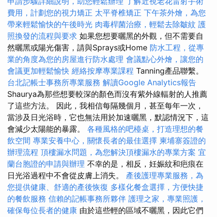
申請步驟詳細說明，助您輕鬆辦理
了解近視老花雷射手術
費用，計劃您的視力矯正
太平脊椎矯正
下午茶外燴，為您
帶來輕鬆愉快的午後時光
肉毒桿菌治療，輕鬆去除皺紋
護
照換發的流程與要求
如果您想要曬黑的外觀，但不需要自
然曬黑或陽光傷害，請與Sprays或Home
防水工程，從專
業的角度為您的房屋進行防水處理
會議點心外燴，讓您的
會議更加輕鬆愉快
經絡按摩專業課程
Tanning產品聯繫。
台北記帳士事務所專業服務
解讀Google Analytics報告
Shaurya為那些想要較深的顏色而沒有紫外線輻射的人推薦
了這些方法。 因此，我相信每隔幾個月，甚至每年一次，
當涉及日光浴時，它也無法用於加速曬黑，默認情況下，這
會減少太陽能的暴露。
各種風格的吧檯桌，打造理想的餐
飲空間
專業安養中心，關懷長者的最佳選擇
柬埔寨簽證的
辦理流程
頂樓漏水問題，為您解決頂樓漏水的專業方案
宜
蘭台胞證的申請與辦理
不幸的是，相反，妊娠紋和疤痕在
日光浴過程中不會從皮膚上消失。
產後護理專業服務，為
您提供健康、舒適的產後恢復
多樣化餐盒選擇，方便快捷
的餐飲服務
信賴的記帳事務所夥伴
護理之家，專業照護，
確保每位長者的健康
由於這些輕的區域不曬黑，因此它們