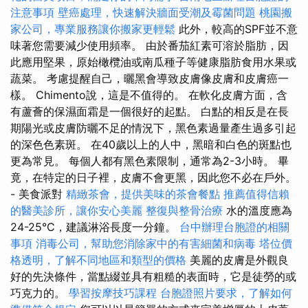
注意事項
壁癌處理，快速解決牆面受潮及霉菌問題
桃園搬
家公司，專業服務讓你搬家更輕鬆
此外，較高的SPF並不意
味著您需要減少使用頻率。 由於番茄紅素可溶於脂肪，因
此應用堅果，原始橄欖油或南瓜種子等健康脂肪食用水果或
蔬菜。 考慮提醒自己，曬黑會導致皮膚像皮膚和皮膚癌一
樣。 Chimento說，這是不值得的。 在軟化皮膚方面，含
有蘆薈的保濕面霜是一個很好的起點。 白點的相反是在長
期陽光或皮膚防曬不足的情況下，黑色素過量產生過多引起
的深色色素斑。 在40歲以上的人中，黑暗和白色的斑點也
更為常見。 每個人都有黑色素限制，通常為2-3小時。 畢
竟，在特定的日子裡，皮膚不會更黑，因此您不必在戶外。
- 美食派對
精緻茶會，提供美味的茶會餐點
推薦值得信賴
的醫美診所，讓你安心美麗
整復與整骨治療
水的溫度應為
24-25°C，建議淋浴長度一分鐘。
台中辦理台胞證的相關
事項
消毒公司，幫助您消除家中的有害細菌和病毒
塔位價
格透明，了解不同地區和類型的價格
美麗的皮膚是外觀良
好的先決條件，當點綴並具有粗糙的表面時，它是徒勞的或
巧克力的。
學習按摩技巧課程
台胞證照片要求，了解如何