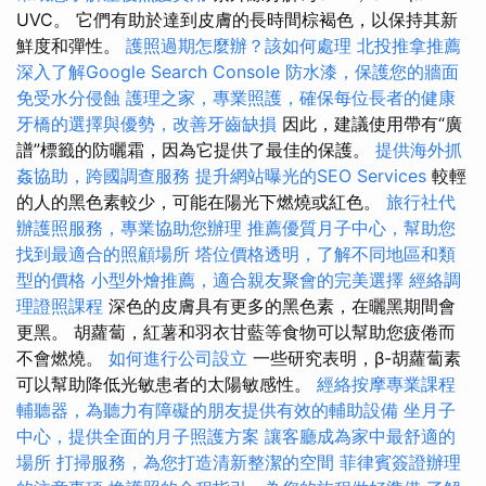
UVC。 它們有助於達到皮膚的長時間棕褐色，以保持其新
鮮度和彈性。
護照過期怎麼辦？該如何處理
北投推拿推薦
深入了解Google Search Console
防水漆，保護您的牆面
免受水分侵蝕
護理之家，專業照護，確保每位長者的健康
牙橋的選擇與優勢，改善牙齒缺損
因此，建議使用帶有“廣
譜”標籤的防曬霜，因為它提供了最佳的保護。
提供海外抓
姦協助，跨國調查服務
提升網站曝光的SEO Services
較輕
的人的黑色素較少，可能在陽光下燃燒或紅色。
旅行社代
辦護照服務，專業協助您辦理
推薦優質月子中心，幫助您
找到最適合的照顧場所
塔位價格透明，了解不同地區和類
型的價格
小型外燴推薦，適合親友聚會的完美選擇
經絡調
理證照課程
深色的皮膚具有更多的黑色素，在曬黑期間會
更黑。 胡蘿蔔，紅薯和羽衣甘藍等食物可以幫助您疲倦而
不會燃燒。
如何進行公司設立
一些研究表明，β-胡蘿蔔素
可以幫助降低光敏患者的太陽敏感性。
經絡按摩專業課程
輔聽器，為聽力有障礙的朋友提供有效的輔助設備
坐月子
中心，提供全面的月子照護方案
讓客廳成為家中最舒適的
場所
打掃服務，為您打造清新整潔的空間
菲律賓簽證辦理