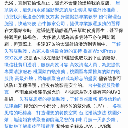
光浴，直到它愉悅為止，陽光不會開始燃燒我的皮膚。
屋
頂防水，避免雨水滲漏影響您的居住環境
精選外燴推薦，
助您找到最適合的餐飲方案
身體撥筋專業教學
如何辦理台
胞證，快速簡便
台中搬家公司，提供專業搬遷服務的選擇
在太陽結束時，建議使用鎮靜產品來幫助皮膚再生，甚至保
持曬黑的棕褐色。 大多數人認為當多雲時不必使用防曬
霜，但實際上，多達87％的太陽射線滲透到雲層中。
了解
失智症照護，為家人提供最合適的支持
提高WordPress
SEO效果
您是否可以在陰影中曬黑也取決於下面的陰影。
徵信社費用透明，服務高效可靠
高效清潔人員，為您提供
專業清潔服務
桃園除白蟻推薦，桃園區專業推薦的除白蟻
服務
高級外燴，讓每個聚會都成為難忘的盛宴
儘管陰影可
以防止某種保護，但沒有陰影是安全的。
台中整復服務推
薦
一些雨傘或帳篷仍然允許一些被認為對皮膚有害的UVB
射線。
失智症患者的專業照護，了解長照服務
值得信賴的
法律顧問
陽光的一小部分，約5％的紫外線（UV）。
各種
風格的吧檯桌，打造理想的餐飲空間
台北撥筋療法
桃園外
燴，無論婚宴或聚會都能滿足您的口味
月嫂一天多少錢，
幫助您了解產後照護費用
紫外線分解為UVA，UVB和