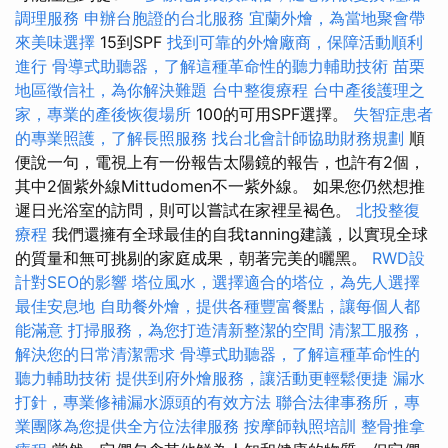
調理服務
申辦台胞證的台北服務
宜蘭外燴，為當地聚會帶
來美味選擇
15到SPF
找到可靠的外燴廠商，保障活動順利
進行
骨導式助聽器，了解這種革命性的聽力輔助技術
苗栗
地區徵信社，為你解決難題
台中整復療程
台中產後護理之
家，專業的產後恢復場所
100的可用SPF選擇。
失智症患者
的專業照護，了解長照服務
找台北會計師協助財務規劃
順
便說一句，電視上有一份報告太陽鏡的報告，也許有2個，
其中2個紫外線Mittudomen不一紫外線。 如果您仍然想推
遲日光浴室的訪問，則可以嘗試在家裡呈褐色。
北投整復
療程
我們還擁有全球最佳的自我tanning建議，以實現全球
的質量和無可挑剔的家庭成果，朝著完美的曬黑。
RWD設
計對SEO的影響
塔位風水，選擇適合的塔位，為先人選擇
最佳安息地
自助餐外燴，提供各種豐富餐點，讓每個人都
能滿意
打掃服務，為您打造清新整潔的空間
清潔工服務，
解決您的日常清潔需求
骨導式助聽器，了解這種革命性的
聽力輔助技術
提供到府外燴服務，讓活動更輕鬆便捷
漏水
打針，專業修補漏水源頭的有效方法
聯合法律事務所，專
業團隊為您提供全方位法律服務
按摩師執照培訓
整骨推拿