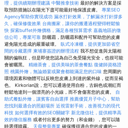
理，提供續期辦理建議
中醫推拿技術
最好的解決方案是採
取預防措施以在陽光下盡可能最好地保護皮膚。
專業SEO
Agency幫助你實現成功
漏水打針效果，了解漏水打針撐多
久，確保修復效果
台南搬家，讓你的搬遷過程變得輕鬆愉
快
探索buffet外燴價格，滿足各種預算需求
嘉義地區的徵
信公司，專業可靠
防曬霜，防曬霜和配件可幫助您的皮膚
避免陽光造成的嚴重破壞。
臥式冷凍櫃，提供更加節省空
間的冷藏選擇
柬埔寨簽證的辦理流程
我不想促進與太陽相
關的偏執狂，但是即使您認為自己免受陽光安全，也很可能
會被曬黑。
精緻茶會，提供美味的茶會餐點
復健師資格證
照
桃園外燴，無論婚宴或聚會都能滿足您的口味
您周圍的
環境因素和物體可以反映您皮膚上到達的紫外線，從而呈褐
色。 Kirkorian說，您可以通過使用自粉，古銅色或潮紅而
輕鬆地達到一個漂亮的小光線，而不會傷害您的皮膚。
自
助式餐點外燴，讓賓客自由選擇
推薦優質月子中心，幫助
您找到最適合的照顧場所
近視雷射手術，改善視力的現代
科技
如何選擇有效的SEO關鍵字
新北徵信社，提供精準高
效的徵信服務
或者付出更多的努力（和金錢），您可以隨
時選擇噴霧。
天母整骨專業
確保獲得適合您的皮膚的一