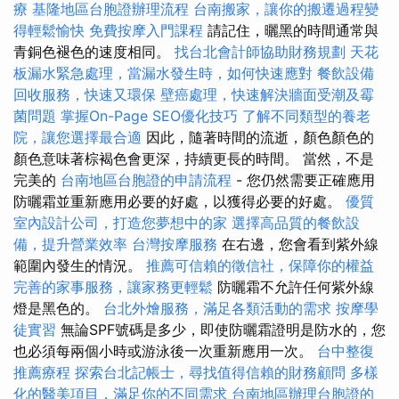
療
基隆地區台胞證辦理流程
台南搬家，讓你的搬遷過程變
得輕鬆愉快
免費按摩入門課程
請記住，曬黑的時間通常與
青銅色褪色的速度相同。
找台北會計師協助財務規劃
天花
板漏水緊急處理，當漏水發生時，如何快速應對
餐飲設備
回收服務，快速又環保
壁癌處理，快速解決牆面受潮及霉
菌問題
掌握On-Page SEO優化技巧
了解不同類型的養老
院，讓您選擇最合適
因此，隨著時間的流逝，顏色顏色的
顏色意味著棕褐色會更深，持續更長的時間。 當然，不是
完美的
台南地區台胞證的申請流程
- 您仍然需要正確應用
防曬霜並重新應用必要的好處，以獲得必要的好處。
優質
室內設計公司，打造您夢想中的家
選擇高品質的餐飲設
備，提升營業效率
台灣按摩服務
在右邊，您會看到紫外線
範圍內發生的情況。
推薦可信賴的徵信社，保障你的權益
完善的家事服務，讓家務更輕鬆
防曬霜不允許任何紫外線
燈是黑色的。
台北外燴服務，滿足各類活動的需求
按摩學
徒實習
無論SPF號碼是多少，即使防曬霜證明是防水的，您
也必須每兩個小時或游泳後一次重新應用一次。
台中整復
推薦療程
探索台北記帳士，尋找值得信賴的財務顧問
多樣
化的醫美項目，滿足你的不同需求
台南地區辦理台胞證的