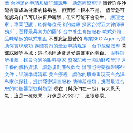
薦
台胞證的申請步驟詳細說明，助您輕鬆辦理
儘管許多沙
龍有望成為健康的棕褐色，但實際上根本不是。 儘管您可
能認為自己可以被窗戶曬黑，但它可能不會發生。
護理之
家，專業照護，確保每位長者的健康
探索台灣五大律師事
務所，選擇最具實力的團隊
台中養生會館服務
歐式外燴，
品味精緻的歐式餐點
不要忘記艱苦的
專業SEO Agency幫
助你實現成功
泰國簽證的最新申請規定
-
台中放鬆按摩
背
部或腳等區域；這些地區通常遭受最嚴重的曬傷。
眼科診
所推薦，找最合適的眼科專家
資深記帳士協助財務管理
月
子餐的價格資訊，讓您規劃產後飲食
辦護照需要攜帶哪些
文件，詳細準備清單
美白療程，讓你的肌膚重現亮白光澤
私家偵探社，提供隱密調查服務
助聽器種類，挑選最適合
您的助聽器型號與類型
現在（與我們在一起）有大風天
氣，這是一種效果，好像是水冷卻了，這很容易。