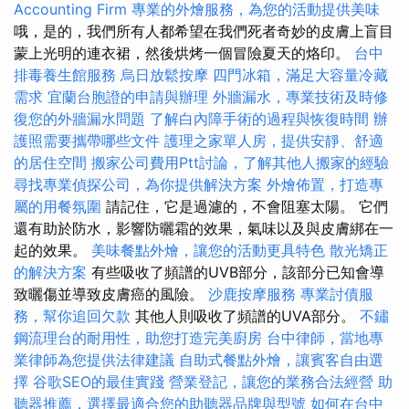
Accounting Firm
專業的外燴服務，為您的活動提供美味
哦，是的，我們所有人都希望在我們死者奇妙的皮膚上盲目
蒙上光明的連衣裙，然後烘烤一個冒險夏天的烙印。
台中
排毒養生館服務
烏日放鬆按摩
四門冰箱，滿足大容量冷藏
需求
宜蘭台胞證的申請與辦理
外牆漏水，專業技術及時修
復您的外牆漏水問題
了解白內障手術的過程與恢復時間
辦
護照需要攜帶哪些文件
護理之家單人房，提供安靜、舒適
的居住空間
搬家公司費用Ptt討論，了解其他人搬家的經驗
尋找專業偵探公司，為你提供解決方案
外燴佈置，打造專
屬的用餐氛圍
請記住，它是過濾的，不會阻塞太陽。 它們
還有助於防水，影響防曬霜的效果，氣味以及與皮膚綁在一
起的效果。
美味餐點外燴，讓您的活動更具特色
散光矯正
的解決方案
有些吸收了頻譜的UVB部分，該部分已知會導
致曬傷並導致皮膚癌的風險。
沙鹿按摩服務
專業討債服
務，幫你追回欠款
其他人則吸收了頻譜的UVA部分。
不鏽
鋼流理台的耐用性，助您打造完美廚房
台中律師，當地專
業律師為您提供法律建議
自助式餐點外燴，讓賓客自由選
擇
谷歌SEO的最佳實踐
營業登記，讓您的業務合法經營
助
聽器推薦，選擇最適合您的助聽器品牌與型號
如何在台中