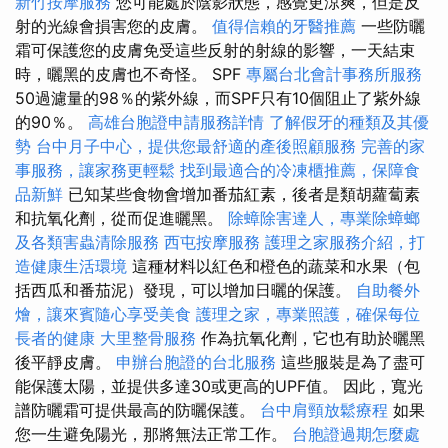
新竹按摩服務
您可能處於陰影狀態，感覺更涼爽，但是反
射的光線會損害您的皮膚。
值得信賴的牙醫推薦
一些防曬
霜可保護您的皮膚免受這些反射的射線的影響，一天結束
時，曬黑的皮膚也不奇怪。 SPF
專屬台北會計事務所服務
50過濾量的98％的紫外線，而SPF只有10個阻止了紫外線
的90％。
高雄台胞證申請服務詳情
了解假牙的種類及其優
勢
台中月子中心，提供您最舒適的產後照顧服務
完善的家
事服務，讓家務更輕鬆
找到最適合的冷凍櫃推薦，保障食
品新鮮
已知某些食物會增加番茄紅素，後者是類胡蘿蔔素
和抗氧化劑，從而促進曬黑。
除蟑除害達人，專業除蟑螂
及各類害蟲清除服務
西屯按摩服務
護理之家服務介紹，打
造健康生活環境
這種材料以紅色和橙色的蔬菜和水果（包
括西瓜和番茄泥）發現，可以增加日曬的保護。
自助餐外
燴，讓來賓隨心享受美食
護理之家，專業照護，確保每位
長者的健康
大里整骨服務
作為抗氧化劑，它也有助於曬黑
後平靜皮膚。
申辦台胞證的台北服務
這些服裝是為了盡可
能保護太陽，並提供多達30或更高的UPF值。 因此，寬光
譜防曬霜可提供最高的防曬保護。
台中肩頸放鬆療程
如果
您一生避免陽光，那將無法正常工作。
台胞證過期怎麼處