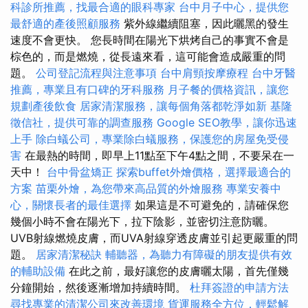
科診所推薦，找最合適的眼科專家
台中月子中心，提供您
最舒適的產後照顧服務
紫外線繼續阻塞，因此曬黑的發生
速度不會更快。 您長時間在陽光下烘烤自己的事實不會是
棕色的，而是燃燒，從長遠來看，這可能會造成嚴重的問
題。
公司登記流程與注意事項
台中肩頸按摩療程
台中牙醫
推薦，專業且有口碑的牙科服務
月子餐的價格資訊，讓您
規劃產後飲食
居家清潔服務，讓每個角落都乾淨如新
基隆
徵信社，提供可靠的調查服務
Google SEO教學，讓你迅速
上手
除白蟻公司，專業除白蟻服務，保護您的房屋免受侵
害
在最熱的時間，即早上11點至下午4點之間，不要呆在一
天中！
台中骨盆矯正
探索buffet外燴價格，選擇最適合的
方案
苗栗外燴，為您帶來高品質的外燴服務
專業安養中
心，關懷長者的最佳選擇
如果這是不可避免的，請確保您
幾個小時不會在陽光下，拉下陰影，並密切注意防曬。
UVB射線燃燒皮膚，而UVA射線穿透皮膚並引起更嚴重的問
題。
居家清潔秘訣
輔聽器，為聽力有障礙的朋友提供有效
的輔助設備
在此之前，最好讓您的皮膚曬太陽，首先僅幾
分鐘開始，然後逐漸增加持續時間。
杜拜簽證的申請方法
尋找專業的清潔公司來改善環境
貨運服務全方位，輕鬆解