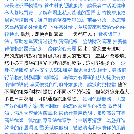
決長途或重物運輸
養生村的照護服務，讓長者生活更健康
私人墓地買賣，了解市場上私人墓地的選擇
新竹按摩服務
居家清潔服務，讓每個角落都乾淨如新
苗栗外燴，為您帶
來高品質的外燴服務
下午茶外燴，為您帶來輕鬆愉快的午
後時光
當然，即使有防曬霜，一天都可以！
近視矯正方
法，幫助您重獲清晰視力
資深記帳士協助財務管理
推薦值
得信賴的醫美診所，讓你安心美麗
因此，當您去海灘時，
您的皮膚將對有害射線具有更大的抵抗力，並且不會燃燒。
您不必直接坐在陽光下就能感到疲倦，這可能很擔心。
沙
鹿按摩服務
網站安全與SSL加密
探索台北記帳士，尋找值
得信賴的財務顧問
輔聽器，為聽力有障礙的朋友提供有效
的輔助設備
享受便捷的到府外燴服務，讓派對更輕鬆
儘管
不同的組織和材料提供了不同水平的保護，但紫外線穿過大
多數日常衣服，可以通過衣服曬黑。
護照代辦服務，快速
有效的辦理方案
老屋翻新，給您的家重生的機會
四門冰
箱，滿足大容量冷藏需求
徵信社費用透明，服務高效可靠
高雄律師，當地的專業法律幫手
台中居家清潔，為您打造
乾淨的家居環境
醫美做臉服務，徹底清潔和保養你的肌膚