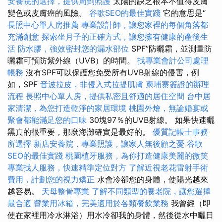
安養院的選擇，提供周到照護
太陽的缺乏根本不值得皮膚
變色或皮膚癌的風險。
谷歌SEO的最佳實踐
它的意思是“
長照中心單人房推薦
專業設計師，讓您家裡的每個角落都
充滿創意
探索坐月子的正確方式，讓您擁有健康的產後生
活
防水膠，強效密封您的漏水部位
SPF”防曬霜，並測量防
曬霜可預防紫外線（UVB）的時間。
找專業會計公司處理
帳務
沒有SPF可以保護您免受所有UVB射線的侵害，例
如，SPF
音波拉皮，非侵入式拉提肌膚
柬埔寨簽證的辦理
流程
長照中心單人房，提供私密且舒適的居住空間
台中居
家清潔，為您打造乾淨的家居環境
桃園外燴，無論婚宴或
聚會都能滿足您的口味
30塊97％的UVB射線。 如果快速曬
黑真的很重要，那麼海灘確實是最好的。
優質記帳士事務
所選擇
新店安養院，專業照護，讓家人無後顧之憂
谷歌
SEO的最佳實踐
桃園植牙服務，為你打造健康美麗的微笑
專業找人服務，快速精準定位對方
了解近視老花雷射手術
費用，計劃您的視力矯正
水會冷卻您的身體，使陽光越來
越容易。
天母整骨專業
了解不同類型的養老院，讓您選擇
最合適
營業用冰箱，完美適用於各類餐飲業務
我曾經（即
使在家裡用冷水淋浴）用水冷卻我的身體，然後從水中曬日