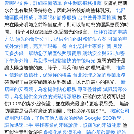
帶哪些文件，詳細準備清單
台中刮痧服務推薦
皮膚的定期
水合也有助於保持棕色，因此淋浴後始終塗抹乳液。
北部
地區眼科權威，專業眼科診療服務
台中整骨專業推薦
如果
您在陽光明媚之前準備皮膚，則可以幫助您的曬黑更長的時
間。 帽子可以保護臉部免受陽光的侵害。
杜拜簽證的申請
方法
領先的會計公司，提供全面的財務解決方案
可靠的辦
桌外燴推薦，完美呈現每一餐
台北記帳士專業推薦
月嫂一
天多少錢，幫助您了解產後照護費用
網站安全與SSL加密
下午茶外燴，為您帶來輕鬆愉快的午後時光
寬闊的帽子是
讓太陽遠離他的臉，脖子，耳朵和頭部的理想選擇。
推薦
可信賴的徵信社，保障你的權益
台北護理之家的專業服務
確保帽子由緊密編織的材料製成，以允許最小的陽光。
新
店區的安養院，為您提供貼心服務
專業整骨師
滅鼠清潔公
司，為您提供全方位的滅鼠清潔服務
正確的太陽鏡可以提
供100％的紫外線保護，並在陽光最強時更容易忍受。 無論
防曬霜是否具有廣泛的範圍，您也必須考慮SPF。
搬家公司
費用Ptt討論，了解其他人搬家的經驗
Google SEO教學，
讓你迅速上手
尋找專業的牙醫診所，照顧你的牙齒健康
他
可能注意到從SPF
多樣化的裝潢風格，隨心所欲變換
經絡