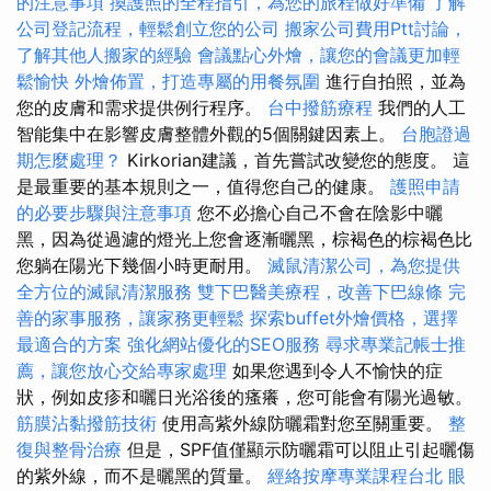
的注意事項
換護照的全程指引，為您的旅程做好準備
了解
公司登記流程，輕鬆創立您的公司
搬家公司費用Ptt討論，
了解其他人搬家的經驗
會議點心外燴，讓您的會議更加輕
鬆愉快
外燴佈置，打造專屬的用餐氛圍
進行自拍照，並為
您的皮膚和需求提供例行程序。
台中撥筋療程
我們的人工
智能集中在影響皮膚整體外觀的5個關鍵因素上。
台胞證過
期怎麼處理？
Kirkorian建議，首先嘗試改變您的態度。 這
是最重要的基本規則之一，值得您自己的健康。
護照申請
的必要步驟與注意事項
您不必擔心自己不會在陰影中曬
黑，因為從過濾的燈光上您會逐漸曬黑，棕褐色的棕褐色比
您躺在陽光下幾個小時更耐用。
滅鼠清潔公司，為您提供
全方位的滅鼠清潔服務
雙下巴醫美療程，改善下巴線條
完
善的家事服務，讓家務更輕鬆
探索buffet外燴價格，選擇
最適合的方案
強化網站優化的SEO服務
尋求專業記帳士推
薦，讓您放心交給專家處理
如果您遇到令人不愉快的症
狀，例如皮疹和曬日光浴後的瘙癢，您可能會有陽光過敏。
筋膜沾黏撥筋技術
使用高紫外線防曬霜對您至關重要。
整
復與整骨治療
但是，SPF值僅顯示防曬霜可以阻止引起曬傷
的紫外線，而不是曬黑的質量。
經絡按摩專業課程台北
眼