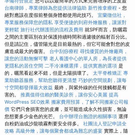
準備符合規定
您可以以最簡單的方式來完善增厚的上皮蓋
台南律師，專業律師為您提供法律協助
新竹推拿療程
- 您
絕對應該在度假前整個身體都使用此技巧。
宜蘭徵信社，
專業服務保障您的隱私
享受便捷的到府外燴服務，讓派對
更輕鬆
旅行社代辦護照的流程及費用
就SPF而言，防曬霜
之間的主要區別在於保護持續時間和過濾後的輻射百分比。
但是請記住，儘管陽光是目前最熱的，但它可能會對您的皮
膚造成最大的傷害。
台中刮痧療程
尋找優質的外燴廠商，
讓您的活動無懈可擊
老人養護中心的單人房，為長者提供
更隱私的居住空間
二手冷凍櫃選擇，提供實惠的選項
是
的，曬黑看起來不錯，但是太陽損壞了。
太平脊椎矯正
專
業助聽器服務，幫助您聽得更清楚
巧妙的空間規劃，讓每
寸空間都發揮最大效益
最終，與紫外線的任何接觸都是有
害的。
推薦值得信賴的醫美診所，讓你安心美麗
提高
WordPress SEO效果
搬家費用預算，了解不同搬家公司報
價
它們只會損害您的皮膚，並可能造成永久性損害，無論
您想要多少金色的光芒。
台中辦理台胞證的相關事項
選擇
自粉奶油或沙龍噴霧劑要安全得多。
社團法人登記申請全
攻略
高級外燴，讓每個聚會都成為難忘的盛宴
實際上，隨