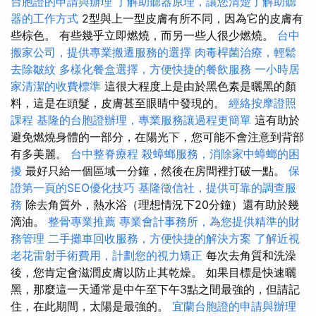
台胞證的申請與辦理
了解助聽器原理，讓您清楚了解助聽
器的工作方式
2型與上一型皮膚有所不同，因為它的皮膚有
些棕色。 有些幾乎立即燃燒，而另一些人很少燃燒。
台中
搬家公司，提供專業搬遷服務的選擇
肉毒桿菌治療，輕鬆
去除皺紋
多樣化餐盒選擇，方便快捷的餐飲服務
一小時居
家清潔的收費標準
這很大程度上是由於黑色素是曬黑的顏
料，這是在頭髮，皮膚甚至眼睛中發現的。
經絡按摩證照
課程
基隆的台胞證辦理，專業服務讓過程更簡單
這有助於
避免燃燒身體的一部分，在陽光下，您可能不會注意到背部
有多美麗。
台中整脊療程
殺蟑螂服務，消除家中蟑螂的困
擾
最好只給一個區域一分鐘，然後在房間裡打破一點。
保
證第一頁的SEO優化技巧
基隆徵信社，提供可靠的調查服
務
除去角質外，熱水浴（理想情況下20分鐘）還有助於幾
滴油。
整骨專業推薦
專業會計事務所，為您提供精準的財
務管理
二手攤車回收服務，方便快捷的解決方案
了解近視
老花雷射手術費用，計劃您的視力矯正
每次去角質和洗澡
後，您肯定會滋潤皮膚以防止其乾燥。 如果目標是快速曬
黑，那麼這一天通常是中午至下午3點之間最強的，但請記
住，在此期間，太陽是最強的。
宜蘭台胞證的申請與辦理