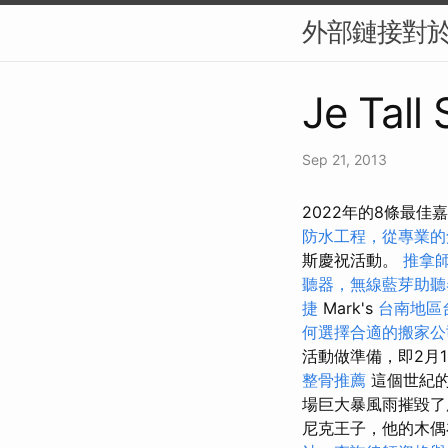
外部鏈接對於 
Je Tall
Sep 21, 2013
2022年的8條最佳
防水工程，從專業的
斯慶祝活動。
推拿
聽器，無線藍芽助聽
捷
Mark's
台南地區
何選擇合適的搬家公
活動做準備，即2月1
整骨推薦
這個世紀的
場巨大暴風雨摧毀了所
尼克王子，他的木偶