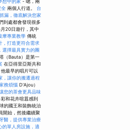
夢想中的家
- 嗯，兩
安全
兩個人行道。
台
抓漏，徹底解決您家
我們到處都會發現很多
8月20日遊行，其中
按摩專業教學
傳統
計，打造更符合需求
，選擇最具實力的團
塔（Bauta）是第一
案
在亞得里亞斯共和
 他最早的唱片可以
家，讓你的搬遷過程
家務煩惱
D'Ajou）
讓您的茶會更具品味
多彩和花卉喧囂感到
球的國王和裝飾統治
員開始，然後繼續聚
牙醫，提供專業治療
心的單人房設施，適