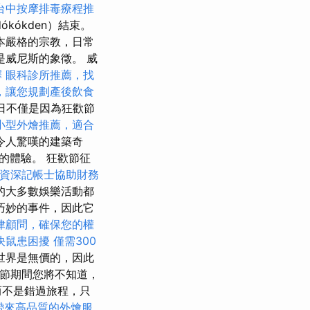
台中按摩排毒療程推
ókden）結束。
本嚴格的宗教，日常
威尼斯的象徵。 威
擇
眼科診所推薦，找
，讓您規劃產後飲食
日不僅是因為狂歡節
小型外燴推薦，適合
令人驚嘆的建築奇
的體驗。 狂歡節征
資深記帳士協助財務
的大多數娛樂活動都
巧妙的事件，因此它
律顧問，確保您的權
決鼠患困擾
僅需300
世界是無價的，因此
節期間您將不知道，
而不是錯過旅程，只
帶來高品質的外燴服