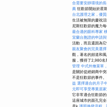
合需要安靜環境的長
薦
狂歡節開始於星期
台北護理之家，優質
生活被無限的慶祝
尼斯狂歡節的魔力
最合適的眼科專家
宜蘭台胞證的申請與
活動，而且還因為它
親友聚會的完美選擇
觀，著名的頻道和風
服，獲得了2,98
管理
中式外燴菜單
是關於從經銷商中
不是狂歡節的事件
益
選擇適合的月子
元即可享受專業居家
它非常適合狂歡節
這座城市的面孔完全
是k
護照換發流程，