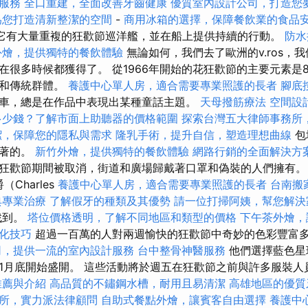
服務
全口重建，全面改善牙齒健康
優質室內設計公司，打造您
為您打造清新整潔的空間
-
商用冰箱的選擇，保障餐飲業的食品
“它有大量重複的狂歡節巡洋艦，並在船上提供持續的行動。
防水
外燴，提供獨特的餐飲體驗
無論如何，我們去了歐洲的v.ros，
在很多時候都獲得了。 從1966年開始的花狂歡節的主要元素是
者和傳統群體。
養護中心單人房，適合需要專業照護的長者
腳底
車，總是在作品中表現出某種童話主題。
天母撥筋療法
空間設
多少錢？了解市面上助聽器的價格範圍
探索台灣五大律師事務所
潔，保障您的隱私與需求
隆乳手術，提升自信，塑造理想曲線
包
穿著的。
新竹外燴，提供獨特的餐飲體驗
網路行銷的全面解決方
狂歡節期間被取消，街道和廣場歸戴著口罩和偽裝的人們擁有。
Charles
養護中心單人房，適合需要專業照護的長者
台南搬
典專業治療
了解假牙的種類及其優勢
請一位打掃阿姨，幫您解決
找到。
塔位價格透明，了解不同地區和類型的價格
下午茶外燴，
優化技巧
超過一百萬的人對兩週愉快的狂歡節中奇妙的色彩豐富
司，提供一流的室內設計服務
台中整骨神醫服務
他們選擇藍色星
1月底開始盛開。 這些活動將於週五在狂歡節之前與許多服裝人
推薦與介紹
高品質的不鏽鋼水槽，耐用且易清潔
高雄地區的優質
所，實力派法律顧問
自助式餐點外燴，讓賓客自由選擇
養護中