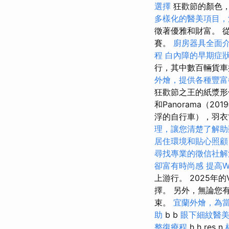
選擇
狂歡節的顏色，
多樣化的醫美項目，
徵著優雅和財富。 
賽。
廚房器具全面
程
白內障的早期症
行，其中數百輛貨
外燴，提供各種豐富
狂歡節之王的紙漿形像在港
和Panorama（2
浮的自行車），羽
理，讓您清楚了解助
居住環境和貼心照顧
尋找專業的徵信社解
卻富有時尚感
提高Wo
上游行。 2025年的
擇。 另外，無論您有
束。
宜蘭外燴，為
助
b b
眼下細紋醫
整復療程
h h res n