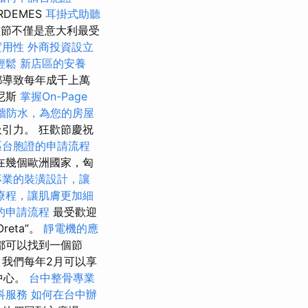
`RDEMES
耳掛式助聽
狂歡節不僅是意大利最受
實用性
外商投資設立
輕鬆
新店區的安養
都導致每年成千上萬
尼斯
掌握On-Page
牆防水，為您的房屋
引力。 狂歡節慶祝
區台胞證的申請流程
在幾個歐洲國家，匈
專業的裝潢設計，讓
療程，讓肌膚更加細
的申請流程
最受歡迎
reta”。
靜電機的應
都可以找到一個節
，我們每年2月可以享
中心。
台中整骨專業
科服務
如何在台中辦