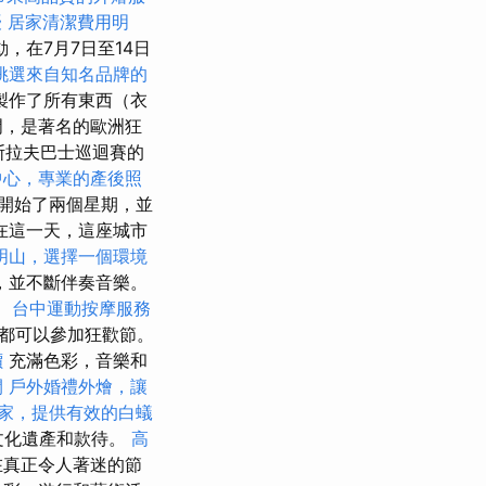
擾
居家清潔費用明
，在7月7日至14日
挑選來自知名品牌的
製作了所有東西（衣
門，是著名的歐洲狂
斯拉夫巴士巡迴賽的
中心，專業的產後照
開始了兩個星期，並
在這一天，這座城市
明山，選擇一個環境
，並不斷伴奏音樂。
。
台中運動按摩服務
都可以參加狂歡節。
價
充滿色彩，音樂和
間
戶外婚禮外燴，讓
家，提供有效的白蟻
文化遺產和款待。
高
在真正令人著迷的節