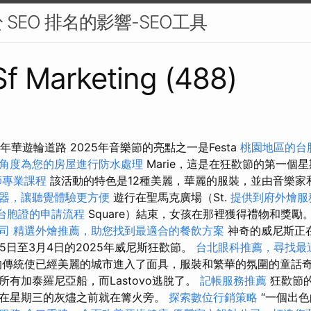
SEO 排名的影響-SEO工具
 Sf Marketing (488)
嘉年華遊輪道路 2025年音樂節的亮點之一是Festa
桃園地區的台
角度為您的房屋進行防水處理
Marie，這是在狂歡節的第一個
師專業課程
該活動的特色是12種美麗，華麗的服裝，並由音樂家
器，讓聽覺體驗更方便
遊行在聖馬克廣場（St.
提供到府外燴服
台胞證的申請流程
Square）結束，女孩在那裡獲得禮物和獎勵
司
精選外燴推薦，助您找到最適合的餐飲方案
神奇的威尼斯正
5日至3月4日的2025年威尼斯狂歡節。
台北眼科推薦，尋找最
傳統使已經美麗的城市進入了面具，服裝和繁華的氛圍的童話奇
有加泰羅尼亞船，而Lastovo逃脫了。
記帳服務推薦
狂歡節
在星期三的灰燼之前就在篝火旁。
探索數位行銷策略
“一個出