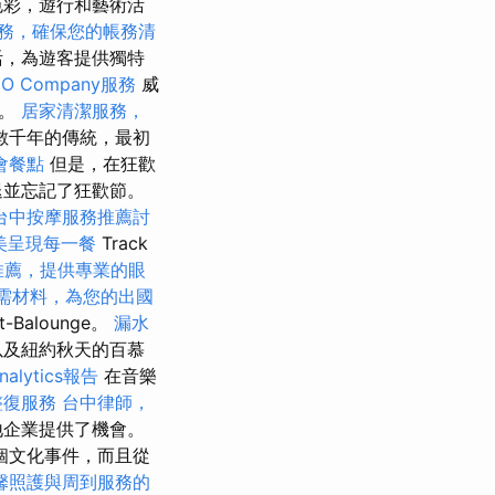
色彩，遊行和藝術活
務，確保您的帳務清
活，為遊客提供獨特
O Company服務
威
會。
居家清潔服務，
數千年的傳統，最初
會餐點
但是，在狂歡
退並忘記了狂歡節。
台中按摩服務推薦討
美呈現每一餐
Track
推薦，提供專業的眼
需材料，為您的出國
-Balounge。
漏水
以及紐約秋天的百慕
nalytics報告
在音樂
整復服務
台中律師，
地企業提供了機會。
個文化事件，而且從
馨照護與周到服務的