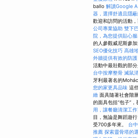
ballo
解讀Google A
器，選擇舒適且隱蔽
歡迎和訪問的活動，
公司專業協助
雙下
院，為您提供貼心服
的人參觀威尼斯參
SEO優化技巧
高雄
外牆提供有效的防護
活動中最壯觀的部分
台中按摩整骨
滅鼠
牙利最著名的Mohá
您的家更具品味
這些
緻
面具隨著社會階
的面具包括“包子”
用，讓餐廳清潔工作
目，無論是舞蹈遊行
受700多年來。
台
推薦
探索靈骨塔的