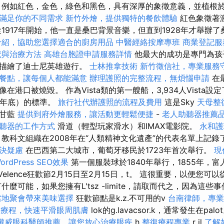
例如紅色，金色，綠色和黑色，具有深厚的象徵意義，並植根
滿足你的不同需求
新竹外燴，提供獨特的餐飲體驗
紅色象徵著
從1917年開始，他一直是桑巴背景音樂，但直到1928年才舉辦
介紹，協助您選擇適合的廚房用品
中醫經絡按摩專班
商業登記服
狀與治療方法
高雄台胞證申請服務詳情
他最大的成功是專門為孩
車描繪了迪士尼英雄遊行。
士林推拿技術
新竹徵信社，專業服務
餐點，讓每個人都能滿意
辦理護照的完整流程，無煩惱申請
在
口被燒毀。 作為Vista類的第一艘船，3,934人Vista設定了Hor
019年底）的標準。
旅行社代辦護照的流程及費用
這是Sky
天母整
衣甘藍
提供到府外燴服務，讓活動更輕鬆便捷
-
老人助聽器推薦
聽器的工作方式
滑道（輕型玩家滑水）和IMAX電影院。
永和護
教科文組織在2008年在“人類精神文化遺產”的代表名單上記錄了
決疑慮
在巴西第二大城市，葡萄牙移民於1723年首次舉行。
現
rdPress SEO效果
第一個服裝球於1840年舉行，1855年，
Velence狂歡節2月15日至2月15日，t。 這很重要，以便您
什麼可能，如果您擁有L'tsz -limite，請取而代之，因為這
當地聚會帶來美味選擇
狂歡節點是k.z.不可用的v
台南律師，專業
美療程，快速平滑眼周肌膚
lok的g.lavacsor.k，通常發生在palot
權威眼科醫師推薦，讓您放心治療眼疾
h
整復療程專業
r il
了解