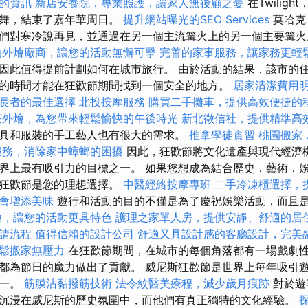
的資訊
新店安養院，專業照護，讓家人無後顧之憂
在Twilig
跳舞，結束了嘉年華周日。
提升網站曝光的SEO Services
莫哈克（
們對寒冷說再見，並通過在另一個主流篝火上的另一個主要篝火
的外燴廠商，讓您的活動無懈可擊
完善的家事服務，讓家務更輕
因此值得提前計劃如何在城市旅行。 由於活動的結果，該市的
的時間才能在狂歡節期間找到一個安全的地方。
居家清潔費用
長者的最佳選擇
北投按摩服務
購買二手攤車，提供高效便捷的
茶外燴，為您帶來輕鬆愉快的午後時光
新北徵信社，提供精準高
具和服裝的手工藝人也有很大的需求。
推拿學徒實習
桃園搬家
服務，消除家中蟑螂的困擾
因此，狂歡節將文化遺產與現代經濟
界上最有吸引力的目標之一。 如果您想成為結合歷史，藝術，
斯狂歡節是您的理想選擇。
中醫經絡按摩專班
二手冷凍櫃選擇，
會增添美味
遊行和活動的目的不僅是為了慶祝娛樂活動，而且
燴，讓您的活動更具特色
護理之家單人房，提供安靜、舒適的居
請流程
值得信賴的設計公司
舒適又具設計感的客廳設計，完美
鬆搬家無壓力
在狂歡節期間，在城市的每個角落都有一場戲劇
都為節日的魔力做出了貢獻。 威尼斯狂歡節是世界上每年吸引
之一。
筋膜沾黏撥筋技術
法令紋醫美療程，減少歲月痕跡
對於遊
沉浸在威尼斯的歷史氛圍中，而他們有真正獨特的文化經驗。
探