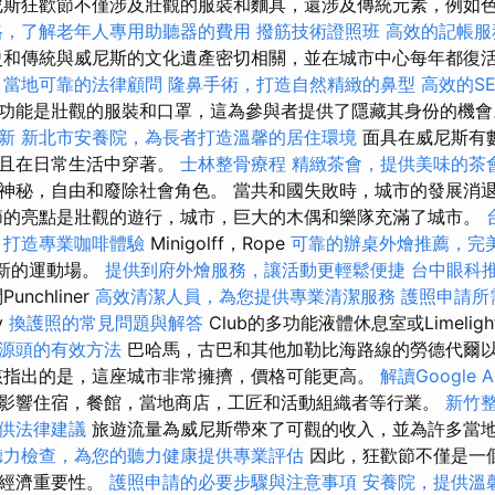
尼斯狂歡節不僅涉及壯觀的服裝和麵具，還涉及傳統元素，例如
格，了解老年人專用助聽器的費用
撥筋技術證照班
高效的記帳服
和傳統與威尼斯的文化遺產密切相關，並在城市中心每年都復
，當地可靠的法律顧問
隆鼻手術，打造自然精緻的鼻型
高效的SE
功能是壯觀的服裝和口罩，這為參與者提供了隱藏其身份的機
新
新北市安養院，為長者打造溫馨的居住環境
面具在威尼斯有
而且在日常生活中穿著。
士林整骨療程
精緻茶會，提供美味的茶
神秘，自由和廢除社會角色。 當共和國失敗時，城市的發展消
的亮點是壯觀的遊行，城市，巨大的木偶和樂隊充滿了城市。
，打造專業咖啡體驗
Minigolff，Rope
可靠的辦桌外燴推薦，完
個新的運動場。
提供到府外燴服務，讓活動更輕鬆便捷
台中眼科
nchliner
高效清潔人員，為您提供專業清潔服務
護照申請所
y
換護照的常見問題與解答
Club的多功能液體休息室或Limelight
源頭的有效方法
巴哈馬，古巴和其他加勒比海路線的勞德代爾
該指出的是，這座城市非常擁擠，價格可能更高。
解讀Google A
影響住宿，餐館，當地商店，工匠和活動組織者等行業。
新竹
供法律建議
旅遊流量為威尼斯帶來了可觀的收入，並為許多當
聽力檢查，為您的聽力健康提供專業評估
因此，狂歡節不僅是一
有經濟重要性。
護照申請的必要步驟與注意事項
安養院，提供溫