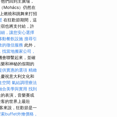
ht，他們回到主廣場，
Mohács）仍然在
上燃燒和跳舞來打招
鬆
在狂歡節期間，這
住宿也將支付給，許
明細，讓您安心選擇
移動餐飲設施
搜尋引
效的徵信服務
此外，
，找當地搬家公司，
機會聯繫起來，並確
娛樂和神秘的假期的
提供實惠的選項
精緻
是慶祝意大利文化和
住空間
氣結調理療法
融合美學與實用
找到
性的表演，音樂賽或
遊客的世界上最壯
客來說，狂歡節是一
索buffet外燴價格，