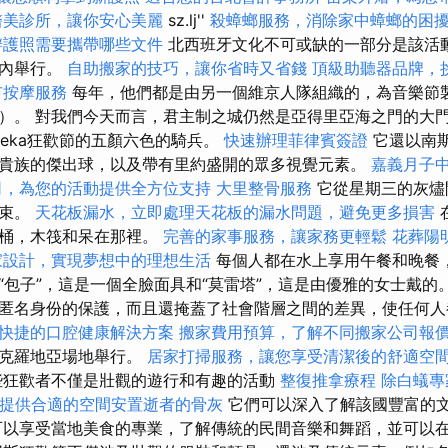
醫美診所，讓你安心美麗
sz.lj''
殺蟑螂服務，消除家中蟑螂的困
辦護照需要攜帶哪些文件
北西班牙文化不可或缺的一部分是該活動
架內舉行。
自助搬家的技巧，讓你省時又省錢
頂級助聽器品牌，
市按摩服務
每年，他們都是由另一個維京人隊組織的，為音樂節
）。 對我們今天而言，君主制之城仍然是亞得里亞海之門的大
jeka狂歡節的五顏六色的騎兵。
快速辦理菲律賓簽證
它還以南
貴族的傑出球，以及帶有里約盛開的眾多視覺元素。
嘉義月子
司，為您的活動提供全方位支持
大里整骨服務
它從星期三的灰燼
結束。
天花板漏水，立即處理天花板的漏水問題，避免更多損害
，桶，木筏和呆在那裡。
完善的家事服務，讓家務更輕鬆
花葬陽
家設計，實現夢想中的理想生活
每個人都在水上享用午餐和晚餐
“包子”，這是一個全臉面具和“莫雷塔”，這是由優雅的女士戴的
匿名身份的保護，而且還掩蓋了社會階層之間的差異，使任何人
快捷的口腔健康解決方案
搬家費用預算，了解不同搬家公司報
多克羅地亞場地舉行。
居家打掃服務，讓您享受清潔後的舒適空
狂歡者不僅是壯觀的遊行和有趣的活動
整復推拿療程
除白蟻專
提供合適的空間安置逝者的骨灰
它們可以深入了解該國豐富的
以享受當地美食的專業，了解傳統的民間音樂和舞蹈，並可以