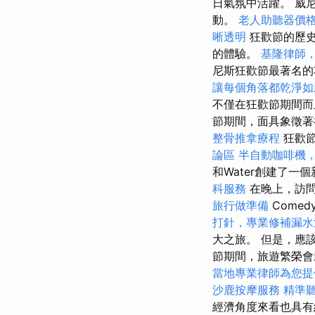
日氣氛中活躍。 威
動。
老人助聽器價
晰透明
狂歡節的歷史
的體驗。
基隆律師
尼斯狂歡節最著名的
讓每個角落都乾淨如
不僅在狂歡節期間
節期間，面具象徵著
整骨推拿療程
狂歡節
論區
半自動咖啡機
和Water創建了一
科服務
在晚上，訪問Pu
旅行做準備
Comed
打針，專業修補漏水
大之旅。 但是，應
節期間，旅遊繁榮會
當地專業律師為您提
沙鹿按摩服務
精準
經濟角度來看也具