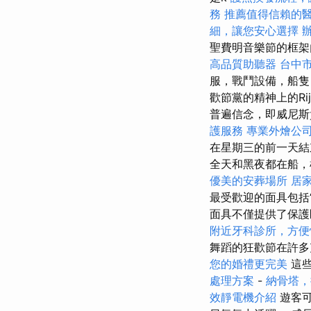
務
推薦值得信賴的
細，讓您安心選擇
聖費明音樂節的框
高品質助聽器
台中
服，戰鬥設備，船隻
歡節黨的精神上的Ri
普遍信念，即威尼斯
護服務
專業外燴公
在星期三的前一天
全天和黑夜都在船
優美的安葬場所
居
最受歡迎的面具包括
面具不僅提供了保護
附近牙科診所，方便
舞蹈的狂歡節在許
您的婚禮更完美
這些
處理方案
-
納骨塔，
效靜電機介紹
遊客可