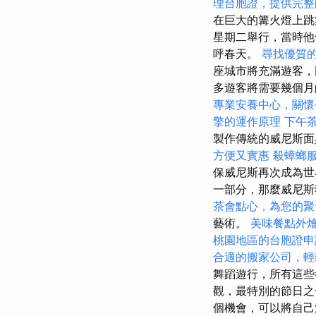
理台胞證，提供完整
在巨大的篝火燈上
星期二舉行，當時他
呼春天。
尋找優質
座城市將充滿遊客，
多遊客將需要幾個月
專業安養中心，關懷
擎的運作原理
下午
製作傳統的威尼斯面
方便又實惠
殺蟑螂
保威尼斯再次成為世
一部分，那麼威尼
茶會點心，為您的聚
藝術。
美味餐點外
桃園地區的台胞證申
合適的搬家公司，輕
舞蹈遊行，所有這些
觀，最特別的節日
個機會，可以將自己