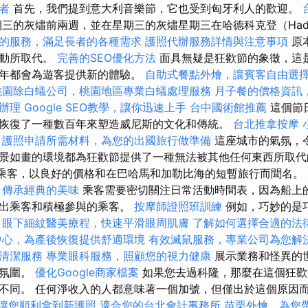
者
首先，我們提到意大利音樂節，它也受到匈牙利人的歡迎。
三的灰燼前兩週，並在星期三的灰燼星期三在哈德科克登（Hadók
的服務，滿足長者的各種需求
護照代辦服務詳情與注意事項
原
活動所取代。
完善的SEO優化方法
面具無疑是狂歡節的象徵，這是
每年都會為遊客提供新的體驗。
自助式餐點外燴，讓賓客自由選
桃園除白蟻公司，桃園地區專業白蟻處理服務
月子餐的價格資訊
辦理
Google SEO教學，讓你迅速上手
台中國術館推薦
這個節
恢復了一種數百年來塑造威尼斯的文化和傳統。
台北推拿按摩
護照申請所需材料，為您的出國旅行做準備
這座城市的氣氛，
景如畫的環境都為狂歡節提供了一種無法被其他任何東西所取代
0名乘客，以良好的價格和在巴哈馬和加勒比海的短暫旅行而聞名。
，傳承經典的美味
乘客需要密切關注日常活動時間表，因為船上
突出乘客和積極參與的乘客。
按摩師證照班訓練
例如，巧妙的是
。
眼下細紋醫美療程，快速平滑眼周肌膚
了解如何選擇合適的法
中心，為產後恢復提供舒適環境
有效滅鼠服務，專業公司為您解
清潔服務
專業眼科服務，照顧您的視力健康
展示業務和怪異的
的氛圍。
優化Google商家檔案
如果您去過科隆，那麼在這個狂歡
不同。 任何淨收入的人都意味著一個加號，但僅出於這個原因
讓您順利拿到新護照
適合您的台北會計事務所
苗栗外燴，為您