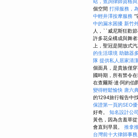
站，查詢律師資格與
個空間
打掃服務，
中輕井澤按摩服務
中的漏水困擾
新竹
人，``威尼斯狂歡節
許多花朵構成與舞
上，聖冠是開放式汽
的生活環境
助聽器
隊
提供私人居家清
個面具，是貴族僅
國時期，所有禁令在
在查爾斯·達·阿約伯爵（
變得輕鬆愉快
唐六
的1294旅行報告中
保證第一頁的SEO
好奇。
知名設計公
黃色，因為含羞草從
會直到早晨。
推拿
台灣前十大律師事務