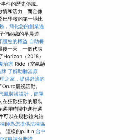
於事件的歷史傳統。
激情和活力，而金像
了桑巴學校的第一場比
務，簡化您的創業過
子們組織的早晨遊
守護您的權益
自助餐
最後一天，一個代表
izo​​n（2018）
復治療
Ride（空氣懸
品牌
了解助聽器原
理之家，提供舒適的
Oruro慶祝活動。
代風裝潢設計，簡單
富人在狂歡狂歡的服裝
可以從選擇時間中進行選
些事件可以在幾秒鐘內結
律師為您提供法律協
。 這樣的p.llt n
台中
如何申請台胞證