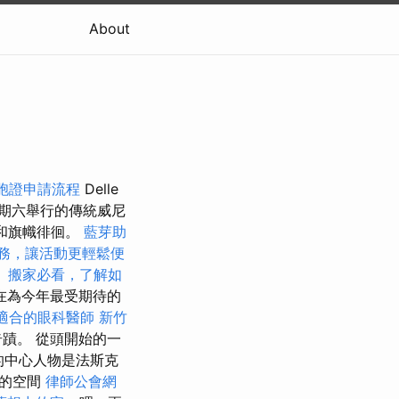
About
胞證申請流程
Delle
星期六舉行的傳統威尼
和旗幟徘徊。
藍芽助
務，讓活動更輕鬆便
。
搬家必看，了解如
在為今年最受期待的
適合的眼科醫師
新竹
蹟。 從頭開始的一
的中心人物是法斯克
色的空間
律師公會網