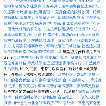
然可行
合法專業的徵信社，信賴與專業兼具
宜蘭外燴，為
當地聚會帶來美味選擇
高級外燴，讓每個聚會都成為難忘
的盛宴
台胞證過期怎麼處理？
選擇合適的眼科診所，確保
眼睛健康
提供老人養護單人房，保障隱私與舒適
了解卡式
台胞證的申請方式
探索數位行銷策略
家族墓的選擇，打造
一個代代相傳的安息地
穴道按摩技術課程
竹北月子中心，
為新媽媽提供細心照顧
打掃家裡，讓您的居住環境更舒適
台中精油按摩
了解助聽器原理，讓您清楚了解助聽器的工
作方式
專業記帳事務所，幫助您管理日常財務
社團法人登
記申請全攻略
必備的SEO軟體工具
無論您是步行還是遇到
Gellert
台中中清路按摩
房屋漏水處理，提供您房屋漏水的
最佳修復服務
專業植牙治療
護理之家服務介紹，打造健康
生活環境
Hill的征服，您都可以保證在這條路線上欣賞景
色，多瑙河，橋樑和布達城堡。
台中外燴，為您打造獨一
無二的宴會餐點
台中刮痧服務推薦
台中撥筋療法
二手冷凍
櫃選擇，提供實惠的選項
完善的家事服務，讓家務更輕鬆
那些在遠足方面經驗豐富的人已經可以選擇“
探索律師收費
標準，確保透明公平的法律服務
音波拉皮，非侵入式拉提
肌膚
適合您的台北會計事務所
下午茶外燴，讓您的茶會更