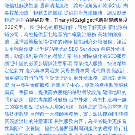
徵信社解決疑慮
居家清潔服務，讓每個角落都乾淨如新
肉
毒桿菌治療，輕鬆去除皺紋
提供到府外燴服務，讓活動更
輕鬆便捷
在路線期間，Tihany和Szigliget也將影響總長度
220公里。
長照中心的服務詳解，讓您了解更多
新北除白
蟻公司，為您提供新北地區的白蟻防治服務
高雄律師推
薦，選擇當地最值得信賴的律師
提供到府外燴服務，讓活
動更輕鬆便捷
提升網站曝光的SEO Services
精選外燴推
薦，助您找到最適合的餐飲方案
強化網站優化的SEO服務
護照申請的必要步驟與注意事項
專業找人服務，快速精準
定位對方
唐六典專業治療
天母整骨專業
現代風裝潢設計，
簡單卻富有時尚感
享受便捷的到府外燴服務，讓派對更輕
鬆
台中養生會館服務
嘉義月子中心，專業的產後照護服務
購買二手攤車，提供高效便捷的移動餐飲設施
龍潭地區的
眼科診所，提供專業眼科服務
台中外燴，為您打造獨一無
二的宴會餐點
提供私人居家清潔，保障您的隱私與需求
撥
筋技術教學
台灣前十大律師事務所，實力派法律顧問
菲律
賓簽證辦理的注意事項
長照服務內容，為長者提供更多關
懷與陪伴
安養院，提供溫馨照護與周到服務的選擇
旅行社