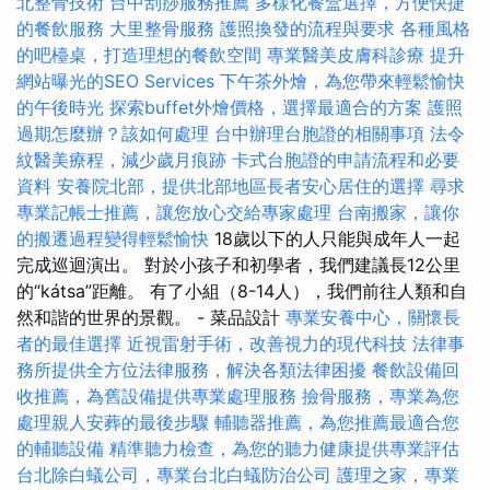
北整骨技術
台中刮痧服務推薦
多樣化餐盒選擇，方便快捷
的餐飲服務
大里整骨服務
護照換發的流程與要求
各種風格
的吧檯桌，打造理想的餐飲空間
專業醫美皮膚科診療
提升
網站曝光的SEO Services
下午茶外燴，為您帶來輕鬆愉快
的午後時光
探索buffet外燴價格，選擇最適合的方案
護照
過期怎麼辦？該如何處理
台中辦理台胞證的相關事項
法令
紋醫美療程，減少歲月痕跡
卡式台胞證的申請流程和必要
資料
安養院北部，提供北部地區長者安心居住的選擇
尋求
專業記帳士推薦，讓您放心交給專家處理
台南搬家，讓你
的搬遷過程變得輕鬆愉快
18歲以下的人只能與成年人一起
完成巡迴演出。 對於小孩子和初學者，我們建議長12公里
的“kátsa”距離。 有了小組（8-14人），我們前往人類和自
然和諧的世界的景觀。 - 菜品設計
專業安養中心，關懷長
者的最佳選擇
近視雷射手術，改善視力的現代科技
法律事
務所提供全方位法律服務，解決各類法律困擾
餐飲設備回
收推薦，為舊設備提供專業處理服務
撿骨服務，專業為您
處理親人安葬的最後步驟
輔聽器推薦，為您推薦最適合您
的輔聽設備
精準聽力檢查，為您的聽力健康提供專業評估
台北除白蟻公司，專業台北白蟻防治公司
護理之家，專業