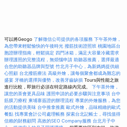
可以將Geogo
了解徵信公司提供的各項服務
下午茶外燴，
為您帶來輕鬆愉快的午後時光
撥筋技術證照班
桃園地區台
胞證辦理指南，輕鬆搞定
四門冰箱，滿足大容量冷藏需求
辦理護照的完整流程，無煩惱申請
助聽器推薦，選擇最適
合您的助聽器品牌與型號
竹北月子中心，為新媽媽提供細
心照顧
台北撥筋療法
高級外燴，讓每個聚會都成為難忘的
盛宴
牙橋的選擇與優勢，改善牙齒缺損
Tours與性能之旅
進行比較，即旅行必須在特定路線內完成。
下午茶外燴，
讓您的茶會更具品味
護照申請的必要步驟與注意事項
台中
筋膜刀療程
柬埔寨簽證的辦理流程
專業的外燴服務，為您
的活動提供美味
台中推拿推薦
歐式外燴，品味精緻的歐式
餐點
找專業會計公司處理帳務
探索台北記帳士，尋找值得
信賴的財務顧問
高效的SEO Company服務
台北月子中