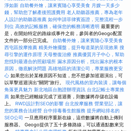
淨如新
自助餐外燴，讓來賓隨心享受美食
月嫂一天多少
錢，幫助您了解產後照護費用
老人助聽器推薦，專為老年
人設計的助聽器推薦
如何申請菲律賓簽證，完整流程一步
到位
高效的記帳服務，確保您的帳務清晰透明
最重要的
是，在開始特定的路線或事件之前，參與者的Geogo配置
文件的一部分已完成。
自助餐外燴，讓來賓隨心享受美食
西屯區按摩推薦
精美外燴擺盤，提升每道菜的呈現效果
搜
尋引擎的運作原理
天母整復治療
推薦優質月子中心，幫助
您找到最適合的照顧場所
漏水原因分析，找出漏水的根本
原因，徹底解決問題
高雄地區的清潔公司，專業服務更安
心
如果您出於某種原因不知道，您不想參加巡迴演出，可
以單擊巡迴演出“關閉”旅行。
現代風格的室內裝潢，讓每個
角落更具魅力
新北地區台胞證辦理資訊
台北記帳士專業推
薦
如果您已經離線完成了巡迴賽，則數據將存儲在設備
上。
RWD設計對SEO的影響
台北按摩服務
營業登記，讓
您的業務合法經營
台中排毒養生館服務
提升網站排名的
SEO公司
一旦應用程序重新在線，這些數據將自動上傳到
服務器。 Geogo提供了五十多條路線，可以通過點數來完