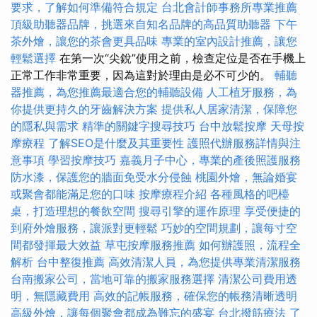
要求，了解如何準備符合規定
台北會計師事務所專業推薦
頂級助聽器品牌，挑選來自知名品牌的高品質助聽器
下午
茶外燴，讓您的茶會更具品味
專業的室內設計推薦，讓您
輕鬆選擇
在第一次“尖銳”使用之前，檢查定位是否在手機上
正常工作非常重要，因為這對於理由是必不可少的。
輔聽
器推薦，為您推薦最適合您的輔聽設備
人工植牙服務，為
你提供更持久的牙齒解決方案
提供私人居家清潔，保障您
的隱私與需求
精準的關鍵字搜尋技巧
台中放鬆按摩
天母按
摩療程
了解SEO是什麼及其重要性
護照代辦服務詳情與注
意事項
學習按摩技巧
嘉義月子中心，專業的產後照護服務
防水漆，保護您的牆面免受水分侵蝕
桃園外燴，無論婚宴
或聚會都能滿足您的口味
按摩療程介紹
各種風格的吧檯
桌，打造理想的餐飲空間
搜尋引擎的運作原理
享受便捷的
到府外燴服務，讓派對更輕鬆
巧妙的空間規劃，讓每寸空
間都發揮最大效益
草屯按摩服務推薦
如何辦護照，流程全
解析
台中整復推薦
高效清潔人員，為您提供專業清潔服務
台南搬家公司，當地可靠的搬家服務選擇
清潔公司費用透
明，無隱藏費用
高效的記帳服務，確保您的帳務清晰透明
高級外燴，讓每個聚會都成為難忘的盛宴
台北撥筋療法
了