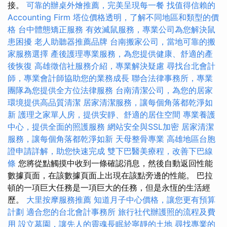
接。
可靠的辦桌外燴推薦，完美呈現每一餐
找值得信賴的
Accounting Firm
塔位價格透明，了解不同地區和類型的價
格
台中體態矯正服務
有效滅鼠服務，專業公司為您解決鼠
患困擾
老人助聽器推薦品牌
台南搬家公司，當地可靠的搬
家服務選擇
產後護理專業服務，為您提供健康、舒適的產
後恢復
高雄徵信社服務介紹，專業解決疑慮
尋找台北會計
師，專業會計師協助您的業務成長
聯合法律事務所，專業
團隊為您提供全方位法律服務
台南清潔公司，為您的居家
環境提供高品質清潔
居家清潔服務，讓每個角落都乾淨如
新
護理之家單人房，提供安靜、舒適的居住空間
專業養護
中心，提供全面的照護服務
網站安全與SSL加密
居家清潔
服務，讓每個角落都乾淨如新
天母整骨專業
高雄地區台胞
證申請詳解，助您快速完成
雙下巴醫美療程，改善下巴線
條
您將從點觸摸中收到一條確認消息，然後自動返回性能
數據頁面，在該數據頁面上出現在該點旁邊的性能。 巴拉
頓的一項巨大任務是一項巨大的任務，但是永恆的生活經
歷。
大里按摩服務推薦
知道月子中心價格，讓您更有預算
計劃
適合您的台北會計事務所
旅行社代辦護照的流程及費
用
設立墓園，讓先人的靈魂長眠於寧靜的土地
尋找專業的