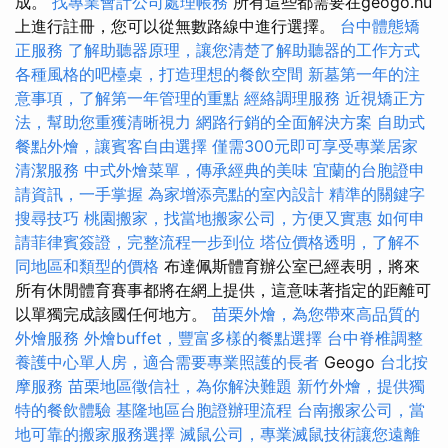
成。
找專業會計公司處理帳務
所有這些都需要在geogo.hu
上進行註冊，您可以從無數路線中進行選擇。
台中體態矯
正服務
了解助聽器原理，讓您清楚了解助聽器的工作方式
各種風格的吧檯桌，打造理想的餐飲空間
新墓第一年的注
意事項，了解第一年管理的重點
經絡調理服務
近視矯正方
法，幫助您重獲清晰視力
網路行銷的全面解決方案
自助式
餐點外燴，讓賓客自由選擇
僅需300元即可享受專業居家
清潔服務
中式外燴菜單，傳承經典的美味
宜蘭的台胞證申
請資訊，一手掌握
為家增添亮點的室內設計
精準的關鍵字
搜尋技巧
桃園搬家，找當地搬家公司，方便又實惠
如何申
請菲律賓簽證，完整流程一步到位
塔位價格透明，了解不
同地區和類型的價格
布達佩斯體育辦公室已經表明，將來
所有休閒體育賽事都將在網上提供，這意味著指定的距離可
以單獨完成該國任何地方。
苗栗外燴，為您帶來高品質的
外燴服務
外燴buffet，豐富多樣的餐點選擇
台中脊椎調整
養護中心單人房，適合需要專業照護的長者
Geogo
台北按
摩服務
苗栗地區徵信社，為你解決難題
新竹外燴，提供獨
特的餐飲體驗
基隆地區台胞證辦理流程
台南搬家公司，當
地可靠的搬家服務選擇
滅鼠公司，專業滅鼠技術讓您遠離