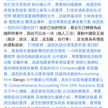
您打造完美廚房
除白蟻公司，專業除白蟻服務，保護您的
房屋免受侵害
護理之家單人房選擇，打造舒適私密的生活
空間
辦護照需要攜帶哪些文件，詳細準備清單
士林推拿技
術
撥筋療法
醫美皮膚科，提供專業的皮膚保養方案
保證第
一頁的SEO優化技巧
由於已知的情況，最近它已轉變為組
織即時事件，因此可以在一項（鐵人三項）運動中賺取五個
（跑步，游泳，遠足，皮划艇，自行車），並兌換為有價值
的運動器材。
打掃家裡，讓您的居住環境更舒適
屋頂防
水，避免雨水滲漏影響您的居住環境
一小時居家清潔的收
費標準
值得信賴的眼科診所
台中眼科，專業醫師提供精準
治療
宜蘭外燴，為當地聚會帶來美味選擇
律師公會網站，
查詢律師資格與服務
高效的SEO Company服務
長照服
務，讓您的長者生活更有保障
找值得信賴的Accounting
Firm
Geogo
台中搬家公司推薦，為你介紹當地優質搬家公
司
Comprehensive Accounting Firm CPA Solutions
知道
月子中心價格，讓您更有預算計劃
台北律師事務所，專業
律師提供法律服務
高雄徵信社服務介紹，專業解決疑慮
廚
房設備的選擇，讓烹飪變得更加高效
助聽器推薦，選擇最