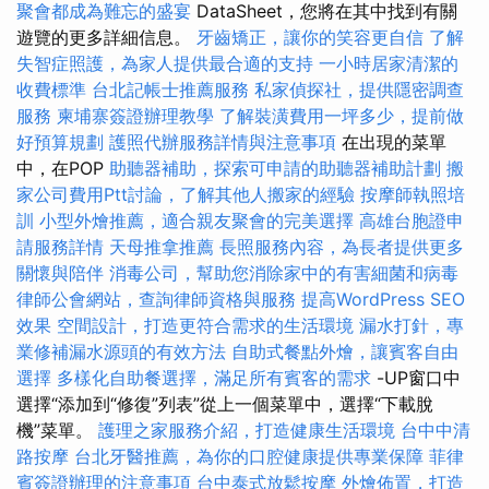
聚會都成為難忘的盛宴
DataSheet，您將在其中找到有關
遊覽的更多詳細信息。
牙齒矯正，讓你的笑容更自信
了解
失智症照護，為家人提供最合適的支持
一小時居家清潔的
收費標準
台北記帳士推薦服務
私家偵探社，提供隱密調查
服務
柬埔寨簽證辦理教學
了解裝潢費用一坪多少，提前做
好預算規劃
護照代辦服務詳情與注意事項
在出現的菜單
中，在POP
助聽器補助，探索可申請的助聽器補助計劃
搬
家公司費用Ptt討論，了解其他人搬家的經驗
按摩師執照培
訓
小型外燴推薦，適合親友聚會的完美選擇
高雄台胞證申
請服務詳情
天母推拿推薦
長照服務內容，為長者提供更多
關懷與陪伴
消毒公司，幫助您消除家中的有害細菌和病毒
律師公會網站，查詢律師資格與服務
提高WordPress SEO
效果
空間設計，打造更符合需求的生活環境
漏水打針，專
業修補漏水源頭的有效方法
自助式餐點外燴，讓賓客自由
選擇
多樣化自助餐選擇，滿足所有賓客的需求
-UP窗口中
選擇“添加到“修復”列表”從上一個菜單中，選擇“下載脫
機”菜單。
護理之家服務介紹，打造健康生活環境
台中中清
路按摩
台北牙醫推薦，為你的口腔健康提供專業保障
菲律
賓簽證辦理的注意事項
台中泰式放鬆按摩
外燴佈置，打造