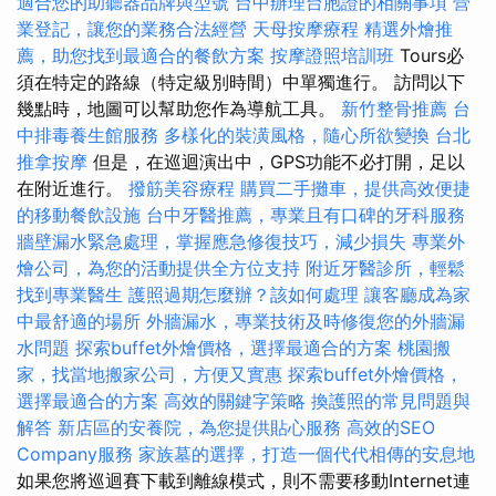
適合您的助聽器品牌與型號
台中辦理台胞證的相關事項
營
業登記，讓您的業務合法經營
天母按摩療程
精選外燴推
薦，助您找到最適合的餐飲方案
按摩證照培訓班
Tours必
須在特定的路線（特定級別時間）中單獨進行。 訪問以下
幾點時，地圖可以幫助您作為導航工具。
新竹整骨推薦
台
中排毒養生館服務
多樣化的裝潢風格，隨心所欲變換
台北
推拿按摩
但是，在巡迴演出中，GPS功能不必打開，足以
在附近進行。
撥筋美容療程
購買二手攤車，提供高效便捷
的移動餐飲設施
台中牙醫推薦，專業且有口碑的牙科服務
牆壁漏水緊急處理，掌握應急修復技巧，減少損失
專業外
燴公司，為您的活動提供全方位支持
附近牙醫診所，輕鬆
找到專業醫生
護照過期怎麼辦？該如何處理
讓客廳成為家
中最舒適的場所
外牆漏水，專業技術及時修復您的外牆漏
水問題
探索buffet外燴價格，選擇最適合的方案
桃園搬
家，找當地搬家公司，方便又實惠
探索buffet外燴價格，
選擇最適合的方案
高效的關鍵字策略
換護照的常見問題與
解答
新店區的安養院，為您提供貼心服務
高效的SEO
Company服務
家族墓的選擇，打造一個代代相傳的安息地
如果您將巡迴賽下載到離線模式，則不需要移動Internet連