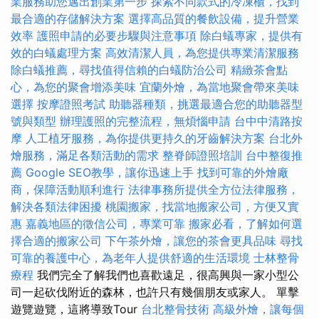
業服務助您邁出創業第一步
探索不同款式的冷凍櫃，找到
最合適的存儲解決方案
選擇高品質的餐飲設備，提升營業
效率
護照申請的必要步驟與注意事項
除白蟻專家，提供有
效的白蟻處理方案
高效清潔人員，為您提供專業清潔服務
除白蟻推薦，尋找值得信賴的白蟻防治公司
精緻茶會點
心，為您的聚會增添美味
宜蘭外燴，為當地聚會帶來美味
選擇
按摩證照考試
助聽器種類，挑選最適合您的助聽器型
號與類型
辦理護照的完整流程，無煩惱申請
台中中清路按
摩
人工植牙服務，為你提供更持久的牙齒解決方案
台北外
燴服務，滿足各類活動的需求
整脊師證照培訓
台中整復推
薦
Google SEO教學，讓你迅速上手
找到可靠的外燴廠
商，保障活動順利進行
法律事務所提供全方位法律服務，
解決各類法律困擾
桃園搬家，找當地搬家公司，方便又實
惠
嘉義地區的徵信公司，專業可靠
搬家必看，了解如何選
擇合適的搬家公司
下午茶外燴，讓您的茶會更具品味
尋找
可靠的養護中心，為老年人提供舒適的生活環境
士林整骨
療程
我們完全了解我們也喜歡遠足，很高興與一家小型公
司一起砍伐附近的森林，也許只有幾個朋友或家人。 單擊
遊覽遊覽，這將導致Tour
台北整骨技術
高級外燴，讓每個