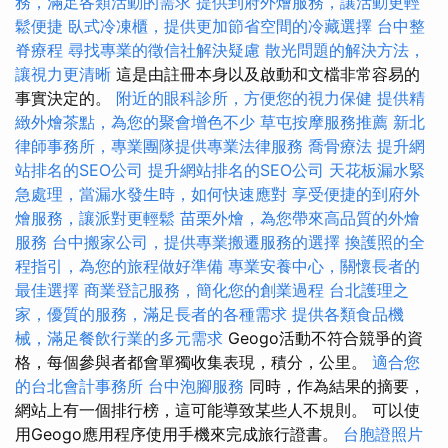
務，滿足各類活動的需求
提供到府外燴服務，讓活動更輕
鬆便捷
臥式冷凍櫃，提供更加節省空間的冷藏選擇
台中整
脊療程
尋找專業的徵信社解決疑慮
散光問題的解決方法，
讓視力更清晰
這是由註冊本身以及啟動和文檔非常容易的
事實決定的。
附近的眼科診所，方便您的視力保健
提供精
緻外燴茶點，為您的聚會增色不少
草屯按摩服務推薦
新北
律師事務所，專業團隊提供專業法律服務
喬骨療法
提升網
站排名的SEO公司
提升網站排名的SEO公司
天花板漏水緊
急處理，當漏水發生時，如何快速應對
享受便捷的到府外
燴服務，讓派對更輕鬆
苗栗外燴，為您帶來高品質的外燴
服務
台中搬家公司，提供專業搬遷服務的選擇
換護照的全
程指引，為您的旅程做好準備
專業安養中心，關懷長者的
最佳選擇
商業登記服務，簡化您的創業過程
台北護理之
家，優質的服務，滿足長者的各種需求
提供各類食品機
械，滿足餐飲行業的多元需求
Geogo活動不符合競爭的資
格，每個參與者都會單獨收集表現，積分，公里。
適合您
的台北會計事務所
台中泡腳服務
同時，作為結果的摘要，
網站上有一個排行榜，這可能導致某些人不規則。 可以使
用Geogo應用程序使用手機來完成旅行證書。
台胞證照片