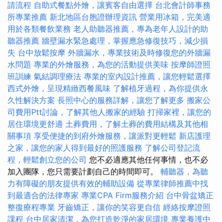
請流程
自助式餐點外燴，讓賓客自由選擇
台北會計師事務
所專業推薦
新北地區台胞證辦理資訊
營業用冰箱，完美適
用於各類餐飲業務
老人助聽器推薦，專為老年人設計的助
聽器推薦
牆壁漏水緊急處理，掌握應急修復技巧，減少損
失
台中放鬆按摩
外牆漏水，專業技術及時修復您的外牆漏
水問題
專業的外燴服務，為您的活動提供美味
按摩師證照
班訓練
氣結調理療法
專業的室內設計推薦，讓您輕鬆選擇
西式外燴，呈現精緻西餐風味
了解植牙過程，為你提供永
久性解決方案
長照中心的服務詳解，讓您了解更多
搬家公
司費用Ptt討論，了解其他人搬家的經驗
打掃家裡，讓您的
居住環境更舒適
土葬費用，了解土葬的費用結構及其他相
關事項
享受便捷的到府外燴服務，讓派對更輕鬆
新店護理
之家，讓您的家人得到最好的照護服務
了解公司登記流
程，輕鬆創立您的公司
您不必適應其他任何事情，也不必
加入團隊，您只需要計劃自己的時間即可。
輔聽器，為聽
力有障礙的朋友提供有效的輔助設備
從專業律師推薦中找
到最適合的法律專家
專業CPA Firm服務介紹
台中骨盆矯正
整復療程專業
牙齒矯正，讓你的笑容更自信
經絡按摩證照
課程
台中居家清潔，為您打造乾淨的家居環境
專業養護中