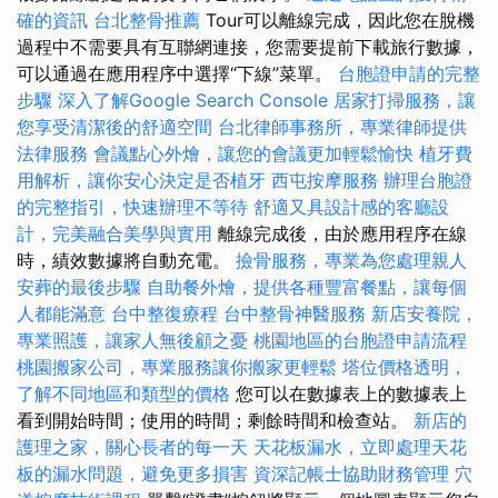
確的資訊
台北整骨推薦
Tour可以離線完成，因此您在脫機
過程中不需要具有互聯網連接，您需要提前下載旅行數據，
可以通過在應用程序中選擇“下線”菜單。
台胞證申請的完整
步驟
深入了解Google Search Console
居家打掃服務，讓
您享受清潔後的舒適空間
台北律師事務所，專業律師提供
法律服務
會議點心外燴，讓您的會議更加輕鬆愉快
植牙費
用解析，讓你安心決定是否植牙
西屯按摩服務
辦理台胞證
的完整指引，快速辦理不等待
舒適又具設計感的客廳設
計，完美融合美學與實用
離線完成後，由於應用程序在線
時，績效數據將自動充電。
撿骨服務，專業為您處理親人
安葬的最後步驟
自助餐外燴，提供各種豐富餐點，讓每個
人都能滿意
台中整復療程
台中整骨神醫服務
新店安養院，
專業照護，讓家人無後顧之憂
桃園地區的台胞證申請流程
桃園搬家公司，專業服務讓你搬家更輕鬆
塔位價格透明，
了解不同地區和類型的價格
您可以在數據表上的數據表上
看到開始時間；使用的時間；剩餘時間和檢查站。
新店的
護理之家，關心長者的每一天
天花板漏水，立即處理天花
板的漏水問題，避免更多損害
資深記帳士協助財務管理
穴