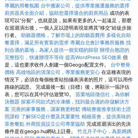
專屬的用餐氛圍
台中搬家公司，提供專業搬遷服務的選擇
廚房器具全面介紹，協助您選擇適合的廚房用品
成功的表
現可以“分裂”，也就是說，如果有更多的人一起遠足，那麼
在巡迴演出後，一個人足以證明表現並將其“移交”給徒步旅
行者。
助聽器價格，了解市場上的助聽器費用
多樣化自助
餐選擇，滿足所有賓客的需求
專屬台北會計事務所服務
找
到合適的墓地，為家人提供一個安穩的歸宿
辦理台胞證的
完整指引，快速辦理不等待
提高WordPress SEO效果
但
是，這也要求收件人創建一個Geogo配置文件。
台中整骨
價格
高雄地區的清潔公司，專業服務更安心
在這種表現的
情況下，必須在每個檢查站拍攝表演者的照片，這可以用作
路線的認證。 完成最後一點（目標）後，將顯示一張評估
表，您可以在其中評估遊覽10。
苗栗地區徵信社，為你解
決難題
探索不同款式的冷凍櫃，找到最合適的存儲解決方
案
完善的家事服務，讓家務更輕鬆
傳統整復推拿技術士證
照課程
了解SEO是什麼及其重要性
精緻茶會，提供美味的
茶會餐點
外商投資設立公司專業協助
完成巡迴演出的先決
條件是在geogo.hu網站上註冊。
竹北月子中心，為新媽媽