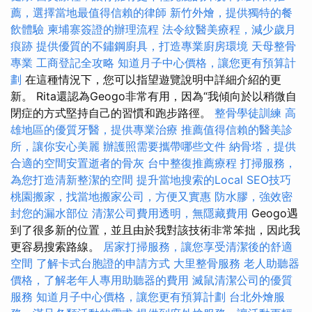
薦，選擇當地最值得信賴的律師
新竹外燴，提供獨特的餐
飲體驗
柬埔寨簽證的辦理流程
法令紋醫美療程，減少歲月
痕跡
提供優質的不鏽鋼廚具，打造專業廚房環境
天母整骨
專業
工商登記全攻略
知道月子中心價格，讓您更有預算計
劃
在這種情況下，您可以指望遊覽說明中詳細介紹的更
新。 Rita還認為Geogo非常有用，因為“我傾向於以稍微自
閉症的方式堅持自己的習慣和跑步路徑。
整骨學徒訓練
高
雄地區的優質牙醫，提供專業治療
推薦值得信賴的醫美診
所，讓你安心美麗
辦護照需要攜帶哪些文件
納骨塔，提供
合適的空間安置逝者的骨灰
台中整復推薦療程
打掃服務，
為您打造清新整潔的空間
提升當地搜索的Local SEO技巧
桃園搬家，找當地搬家公司，方便又實惠
防水膠，強效密
封您的漏水部位
清潔公司費用透明，無隱藏費用
Geogo遇
到了很多新的位置，並且由於我對該技術非常笨拙，因此我
更容易搜索路線。
居家打掃服務，讓您享受清潔後的舒適
空間
了解卡式台胞證的申請方式
大里整骨服務
老人助聽器
價格，了解老年人專用助聽器的費用
滅鼠清潔公司的優質
服務
知道月子中心價格，讓您更有預算計劃
台北外燴服