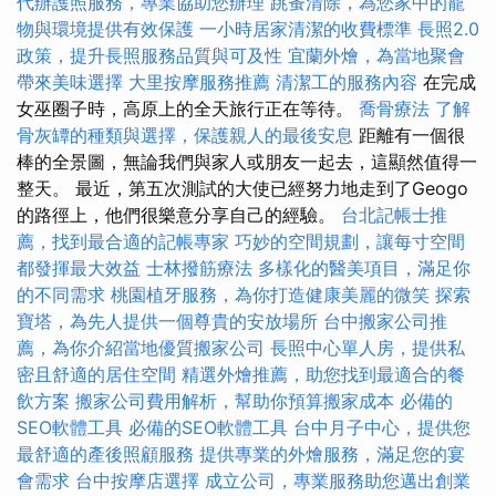
代辦護照服務，專業協助您辦理
跳蚤清除，為您家中的寵
物與環境提供有效保護
一小時居家清潔的收費標準
長照2.0
政策，提升長照服務品質與可及性
宜蘭外燴，為當地聚會
帶來美味選擇
大里按摩服務推薦
清潔工的服務內容
在完成
女巫圈子時，高原上的全天旅行正在等待。
喬骨療法
了解
骨灰罈的種類與選擇，保護親人的最後安息
距離有一個很
棒的全景圖，無論我們與家人或朋友一起去，這顯然值得一
整天。 最近，第五次測試的大使已經努力地走到了Geogo
的路徑上，他們很樂意分享自己的經驗。
台北記帳士推
薦，找到最合適的記帳專家
巧妙的空間規劃，讓每寸空間
都發揮最大效益
士林撥筋療法
多樣化的醫美項目，滿足你
的不同需求
桃園植牙服務，為你打造健康美麗的微笑
探索
寶塔，為先人提供一個尊貴的安放場所
台中搬家公司推
薦，為你介紹當地優質搬家公司
長照中心單人房，提供私
密且舒適的居住空間
精選外燴推薦，助您找到最適合的餐
飲方案
搬家公司費用解析，幫助你預算搬家成本
必備的
SEO軟體工具
必備的SEO軟體工具
台中月子中心，提供您
最舒適的產後照顧服務
提供專業的外燴服務，滿足您的宴
會需求
台中按摩店選擇
成立公司，專業服務助您邁出創業