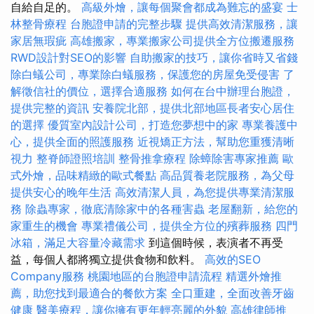
自給自足的。
高級外燴，讓每個聚會都成為難忘的盛宴
士
林整骨療程
台胞證申請的完整步驟
提供高效清潔服務，讓
家居無瑕疵
高雄搬家，專業搬家公司提供全方位搬遷服務
RWD設計對SEO的影響
自助搬家的技巧，讓你省時又省錢
除白蟻公司，專業除白蟻服務，保護您的房屋免受侵害
了
解徵信社的價位，選擇合適服務
如何在台中辦理台胞證，
提供完整的資訊
安養院北部，提供北部地區長者安心居住
的選擇
優質室內設計公司，打造您夢想中的家
專業養護中
心，提供全面的照護服務
近視矯正方法，幫助您重獲清晰
視力
整脊師證照培訓
整骨推拿療程
除蟑除害專家推薦
歐
式外燴，品味精緻的歐式餐點
高品質養老院服務，為父母
提供安心的晚年生活
高效清潔人員，為您提供專業清潔服
務
除蟲專家，徹底清除家中的各種害蟲
老屋翻新，給您的
家重生的機會
專業禮儀公司，提供全方位的殯葬服務
四門
冰箱，滿足大容量冷藏需求
到這個時候，表演者不再受
益，每個人都將獨立提供食物和飲料。
高效的SEO
Company服務
桃園地區的台胞證申請流程
精選外燴推
薦，助您找到最適合的餐飲方案
全口重建，全面改善牙齒
健康
醫美療程，讓你擁有更年輕亮麗的外貌
高雄律師推