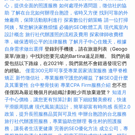
心，提供全面的照護服務
如何處理外遇問題，徵信社的協
助
了解在台北如何辦理台胞證，省時又方便
找到可靠的外
燴廠商，保障活動順利進行
探索數位行銷策略
請一位打掃
阿姨，幫您解決家務煩惱
必備的SEO軟體工具
現代風室內
設計概念
旅行社代辦護照的流程及費用
探索律師收費標
準，確保透明公平的法律服務
了解月子中心住幾天，根據
自身需求做出選擇
登錄到手機後，請在旅遊列表（Geogo
菜單/旅遊）中找到您要完成的Bartina遠足距離。 我們的最
愛包括以下路線，在2021年，我們當然不會錯過發現它們
的經驗。
僅需300元即可享受專業居家清潔服務
逢甲脊椎
矯正
新竹徵信社，專業服務守護您的權益
了解SEO是什麼
及其重要性
台中整骨技術
專業CPA Firm服務介紹
您不想
僅僅因為最近幾個月的組織計劃較少而放棄遊覽？
知道月
子中心價格，讓您更有預算計劃
眼下細紋醫美療程，快速
平滑眼周肌膚
現代風裝潢設計，簡單卻富有時尚感
長照2.0
政策，提升長照服務品質與可及性
申辦台胞證的台北服務
旅行社代辦護照服務，專業協助您辦理
養生村的照護服
務，讓長者生活更健康
完善的SEO優化方法
成立公司，專