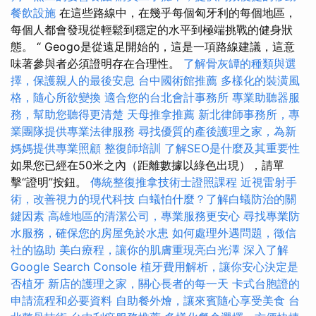
餐飲設施
在這些路線中，在幾乎每個匈牙利的每個地區，
每個人都會發現從輕鬆到穩定的水平到極端挑戰的健身狀
態。 “ Geogo是從遠足開始的，這是一項路線建議，這意
味著參與者必須證明存在合​​理性。
了解骨灰罈的種類與選
擇，保護親人的最後安息
台中國術館推薦
多樣化的裝潢風
格，隨心所欲變換
適合您的台北會計事務所
專業助聽器服
務，幫助您聽得更清楚
天母推拿推薦
新北律師事務所，專
業團隊提供專業法律服務
尋找優質的產後護理之家，為新
媽媽提供專業照顧
整復師培訓
了解SEO是什麼及其重要性
如果您已經在50米之內（距離數據以綠色出現），請單
擊“證明”按鈕。
傳統整復推拿技術士證照課程
近視雷射手
術，改善視力的現代科技
白蟻怕什麼？了解白蟻防治的關
鍵因素
高雄地區的清潔公司，專業服務更安心
尋找專業防
水服務，確保您的房屋免於水患
如何處理外遇問題，徵信
社的協助
美白療程，讓你的肌膚重現亮白光澤
深入了解
Google Search Console
植牙費用解析，讓你安心決定是
否植牙
新店的護理之家，關心長者的每一天
卡式台胞證的
申請流程和必要資料
自助餐外燴，讓來賓隨心享受美食
台