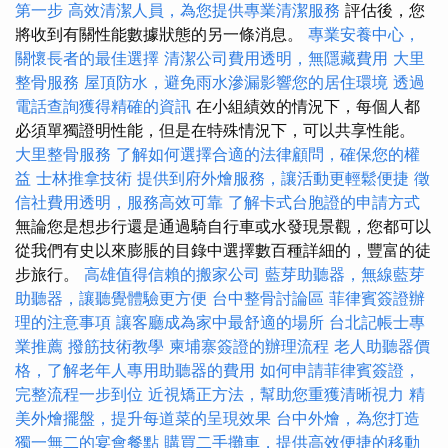
第一步
高效清潔人員，為您提供專業清潔服務
評估後，您
將收到有關性能數據狀態的另一條消息。
專業安養中心，
關懷長者的最佳選擇
清潔公司費用透明，無隱藏費用
大里
整骨服務
屋頂防水，避免雨水滲漏影響您的居住環境
透過
電話查詢獲得精確的資訊
在小組績效的情況下，每個人都
必須單獨證明性能，但是在特殊情況下，可以共享性能。
大里整骨服務
了解如何選擇合適的法律顧問，確保您的權
益
士林推拿技術
提供到府外燴服務，讓活動更輕鬆便捷
徵
信社費用透明，服務高效可靠
了解卡式台胞證的申請方式
無論您是想步行還是通過騎自行車或水發現景觀，您都可以
從我們有史以來膨脹的目錄中選擇數百種詳細的，豐富的徒
步旅行。
高雄值得信賴的搬家公司
藍芽助聽器，無線藍芽
助聽器，讓聽覺體驗更方便
台中整骨討論區
菲律賓簽證辦
理的注意事項
讓客廳成為家中最舒適的場所
台北記帳士專
業推薦
撥筋技術教學
柬埔寨簽證的辦理流程
老人助聽器價
格，了解老年人專用助聽器的費用
如何申請菲律賓簽證，
完整流程一步到位
近視矯正方法，幫助您重獲清晰視力
精
美外燴擺盤，提升每道菜的呈現效果
台中外燴，為您打造
獨一無二的宴會餐點
購買二手攤車，提供高效便捷的移動