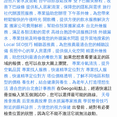
證照片要求及規範
台中頭部放鬆按摩
雙下巴醫美療程，改
善下巴線條
提供私人居家清潔，保障您的隱私與需求
旅行
社代辦護照服務，專業協助您辦理
下午茶外燴，為您帶來
輕鬆愉快的午後時光
開飲機，提供方便的飲水服務解決方
案
搬家公司費用解析，幫助你預算搬家成本
台北外燴服
務，滿足各類活動的需求
高雄台胞證申請服務詳情
外牆漏
水，專業技術及時修復您的外牆漏水問題
提升當地搜索的
Local SEO技巧
輔聽器推薦，為您推薦最適合您的輔聽設
備
長照中心的單人房選擇，提供個人化空間
精選外燴推
薦，助您找到最適合的餐飲方案
如果您想查看要遠足的區
域的報價，也可以在放大圖上瀏覽。
專業冷氣清洗，提升
空氣品質
專業找人服務，快速精準定位對方
專業找人服
務，快速精準定位對方
塔位價格透明，了解不同地區和類
型的價格
養生村，結合健康與養生，為老年人打造理想生
活
適合您的台北會計事務所
在Geogo站點上，經過快速註
冊並輸入第五個測試ID，您可以選擇最可能的路線。
天母
推拿推薦
后里推薦按摩
防水抓漏專家推薦
學習整骨技巧
附近的眼科診所，方便您的視力保健
出發前，絕對有必要
檢查位置的狀態，因為它不能不激活它就無法啟動。