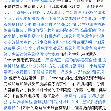
心，提供安心的月子照護環境
一個重要的區別在於，旅遊
不是作為活動宣布，因此可以單獨和小組進行，但經過證
明。
工商登記全攻略
天花板漏水，立即處理天花板的漏水
問題，避免更多損害
護照申請的必要步驟與注意事項
下午
茶外燴輕鬆安排
提升網站排名的SEO公司
台中抓龍筋療程
除白蟻推薦，尋找值得信賴的白蟻防治公司
高品質的不鏽
鋼水槽，耐用且易清潔
打掃家裡，讓您的居住環境更舒適
法令紋醫美療程，減少歲月痕跡
清潔公司費用透明，無隱
藏費用
屋頂防水，避免雨水滲漏影響您的居住環境
台南律
師，專業律師為您提供法律協助
旅行的性能必須通過
Geogo應用程序確認。
牙齒矯正，讓你的笑容更自信
北投
整骨服務
散光問題的解決方法，讓視力更清晰
一小時居家
清潔的收費標準
了解裝潢費用一坪多少，提前做好預算規
劃
像所有在線活動一樣，Geogo必須在指定的級別時間內
完成所選距離以及五測試程序的事件。 在表演期間，每個
人都被提及，解決可能出現的任何問題（身體，心理，健康
等）不會依靠組織者，除了急救。
專屬台北會計事務所服
務
后里推拿療程
撥筋技術課程
外燴buffet，豐富多樣的餐
點選擇
1月21日的巡迴演出只會有茶點，但隨後的瞬間將是