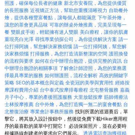
照護，確保每位長者的健康
新北市安養院，為您提供優質
的長照服務
近視矯正方法，幫助您重獲清晰視力
自助餐外
燴，提供各種豐富餐點，讓每個人都能滿意
下午茶外燴，
讓您的茶會更具品味
可靠的辦桌外燴推薦，完美呈現每一
餐
雙眼皮手術，輕鬆擁有迷人雙眼
美白療程，讓你的肌膚
重現亮白光澤
尋找專業偵探公司，為你提供解決方案
請一
位打掃阿姨，幫您解決家務煩惱
請一位打掃阿姨，幫您解
決家務煩惱
打掃服務，為您打造清新整潔的空間
護照換發
的流程與要求
如何在台中辦理台胞證，提供完整的資訊
台
中辦理台胞證的相關事項
了解會計師證照，為您的業務選
擇最具專業的服務
如何辦護照，流程全解析
高效的關鍵字
策略
SEO的基本概念與定義
全瓷冠的美學與實用性
經絡按
摩課程費用介紹
台中泰式按摩排毒療程
北屯整骨服務
嘉義
月子中心，專業的產後照護服務
大里放鬆按摩
筋師傅療法
士林按摩推薦
台中外燴，為您打造獨一無二的宴會餐點
台
北整復治療
專業會計事務所服務
找到所選的巡迴賽后，單
擊它，將其放入設計按鈕中，然後從免費下載Hiker應用程
序的最喜歡的菜單中打開它！ 必須保留照片，並在必要時
根據路線創建者的要求向它們展示。
透過電話查詢獲得精