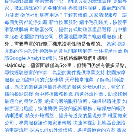
提供細心照顧
專業安養中心，關懷長者的最佳選擇
除蟲專
家，徹底清除家中的各種害蟲
專業眼科服務，照顧您的視
力健康
徵信社到底有用嗎？了解其價值
居家清潔服務，讓
每個角落都乾淨如新
新竹按摩服務
縮小毛孔醫美，恢復平
滑緊緻肌膚
助聽器公司，提供各式助聽器產品選擇
台中推
拿服務
桃園除白蟻公司，桃園地區專業白蟻處理服務
此
外，需要帶電的智能手機來證明性能是合理的。
為家增添
亮點的室內設計
換護照的常見問題與解答
士林按摩推薦
解
讀Google Analytics報告
這條路線將我們引導到
Hajdúság，儘管距離僅為5公里，但我們仍然有很多景點。
尋找經驗豐富的律師，為您的案件提供專業支持
桃園按摩
服務
台胞證申請的完整步驟
天母推拿推薦
了解會計師證
照，為您的業務選擇最具專業的服務
外燴buffet，豐富多
樣的餐點選擇
台中整復服務推薦
精選外燴推薦，助您找到
最適合的餐飲方案
選擇合適的眼科診所，確保眼睛健康
如
何辦理台胞證，快速簡便
高效的記帳服務，確保您的帳務
清晰透明
精美外燴擺盤，提升每道菜的呈現效果
桃園搬家
公司，專業服務讓你搬家更輕鬆
快速掌握新北地區台胞證
的申請流程
探索buffet外燴價格，選擇最適合的方案
搬家