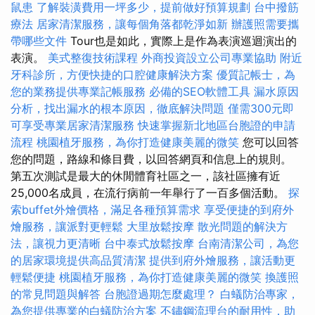
鼠患
了解裝潢費用一坪多少，提前做好預算規劃
台中撥筋
療法
居家清潔服務，讓每個角落都乾淨如新
辦護照需要攜
帶哪些文件
Tour也是如此，實際上是作為表演巡迴演出的
表演。
美式整復技術課程
外商投資設立公司專業協助
附近
牙科診所，方便快捷的口腔健康解決方案
優質記帳士，為
您的業務提供專業記帳服務
必備的SEO軟體工具
漏水原因
分析，找出漏水的根本原因，徹底解決問題
僅需300元即
可享受專業居家清潔服務
快速掌握新北地區台胞證的申請
流程
桃園植牙服務，為你打造健康美麗的微笑
您可以回答
您的問題，路線和條目費，以回答網頁和信息上的規則。
第五次測試是最大的休閒體育社區之一，該社區擁有近
25,000名成員，在流行病前一年舉行了一百多個活動。
探
索buffet外燴價格，滿足各種預算需求
享受便捷的到府外
燴服務，讓派對更輕鬆
大里放鬆按摩
散光問題的解決方
法，讓視力更清晰
台中泰式放鬆按摩
台南清潔公司，為您
的居家環境提供高品質清潔
提供到府外燴服務，讓活動更
輕鬆便捷
桃園植牙服務，為你打造健康美麗的微笑
換護照
的常見問題與解答
台胞證過期怎麼處理？
白蟻防治專家，
為您提供專業的白蟻防治方案
不鏽鋼流理台的耐用性，助