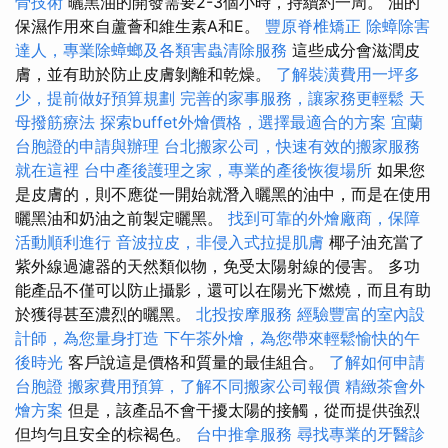
骨技術
曬黑油的開發需要2-3個小時，持續約一周。 油的
保濕作用來自蘆薈和維生素A和E。
豐原脊椎矯正
除蟑除害
達人，專業除蟑螂及各類害蟲清除服務
這些成分會滋潤皮
膚，並有助於防止皮膚剝離和乾燥。
了解裝潢費用一坪多
少，提前做好預算規劃
完善的家事服務，讓家務更輕鬆
天
母撥筋療法
探索buffet外燴價格，選擇最適合的方案
宜蘭
台胞證的申請與辦理
台北搬家公司，快速有效的搬家服務
就在這裡
台中產後護理之家，專業的產後恢復場所
如果您
是皮膚的，則不應從一開始就潛入曬黑的油中，而是在使用
曬黑油和奶油之前製定曬黑。
找到可靠的外燴廠商，保障
活動順利進行
音波拉皮，非侵入式拉提肌膚
椰子油充當了
紫外線過濾器的天然類似物，免受太陽射線的侵害。 多功
能產品不僅可以防止攝影，還可以在陽光下燃燒，而且有助
於獲得甚至濃烈的曬黑。
北投按摩服務
經驗豐富的室內設
計師，為您量身打造
下午茶外燴，為您帶來輕鬆愉快的午
後時光
客戶說這是價格和質量的最佳組合。
了解如何申請
台胞證
搬家費用預算，了解不同搬家公司報價
精緻茶會外
燴方案
但是，該產品不會干擾太陽的接觸，從而提供強烈
但均勻且安全的棕褐色。
台中推拿服務
尋找專業的牙醫診