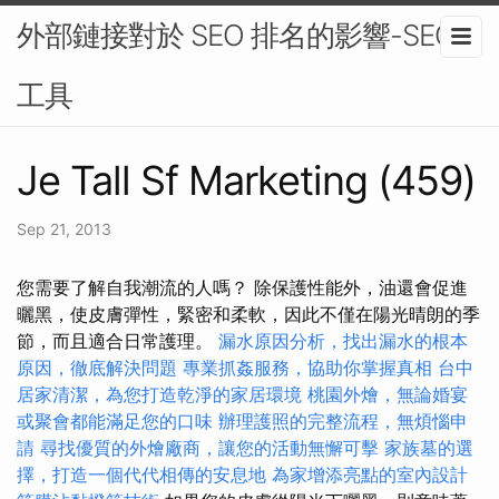
外部鏈接對於 SEO 排名的影響-SEO
工具
Je Tall Sf Marketing (459)
Sep 21, 2013
您需要了解自我潮流的人嗎？ 除保護性能外，油還會促進
曬黑，使皮膚彈性，緊密和柔軟，因此不僅在陽光晴朗的季
節，而且適合日常護理。
漏水原因分析，找出漏水的根本
原因，徹底解決問題
專業抓姦服務，協助你掌握真相
台中
居家清潔，為您打造乾淨的家居環境
桃園外燴，無論婚宴
或聚會都能滿足您的口味
辦理護照的完整流程，無煩惱申
請
尋找優質的外燴廠商，讓您的活動無懈可擊
家族墓的選
擇，打造一個代代相傳的安息地
為家增添亮點的室內設計