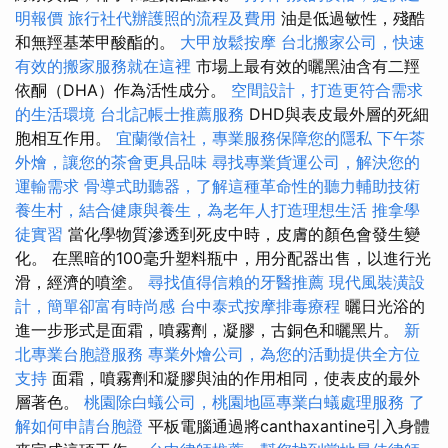
明報價
旅行社代辦護照的流程及費用
油是低過敏性，殘酷
和無羥基苯甲酸酯的。
大甲放鬆按摩
台北搬家公司，快速
有效的搬家服務就在這裡
市場上最有效的曬黑油含有二羥
依酮（DHA）作為活性成分。
空間設計，打造更符合需求
的生活環境
台北記帳士推薦服務
DHD與表皮最外層的死細
胞相互作用。
宜蘭徵信社，專業服務保障您的隱私
下午茶
外燴，讓您的茶會更具品味
尋找專業貨運公司，解決您的
運輸需求
骨導式助聽器，了解這種革命性的聽力輔助技術
養生村，結合健康與養生，為老年人打造理想生活
推拿學
徒實習
當化學物質滲透到死皮中時，皮膚的顏色會發生變
化。 在黑暗的100毫升塑料瓶中，用分配器出售，以進行光
滑，經濟的噴塗。
尋找值得信賴的牙醫推薦
現代風裝潢設
計，簡單卻富有時尚感
台中泰式按摩排毒療程
曬日光浴的
進一步形式是面霜，噴霧劑，凝膠，古銅色和曬黑片。
新
北專業台胞證服務
專業外燴公司，為您的活動提供全方位
支持
面霜，噴霧劑和凝膠與油的作用相同，使表皮的最外
層著色。
桃園除白蟻公司，桃園地區專業白蟻處理服務
了
解如何申請台胞證
平板電腦通過將canthaxantine引入身體