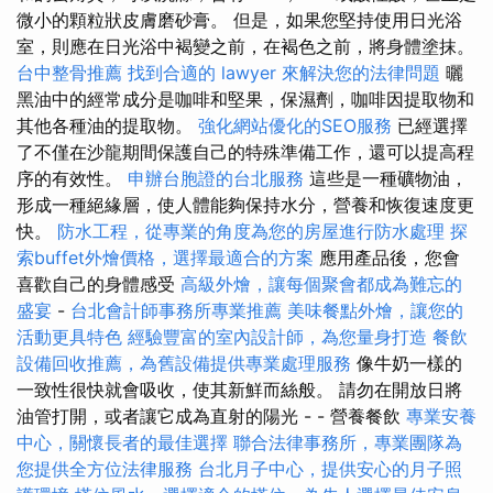
微小的顆粒狀皮膚磨砂膏。 但是，如果您堅持使用日光浴
室，則應在日光浴中褐變之前，在褐色之前，將身體塗抹。
台中整骨推薦
找到合適的 lawyer 來解決您的法律問題
曬
黑油中的經常成分是咖啡和堅果，保濕劑，咖啡因提取物和
其他各種油的提取物。
強化網站優化的SEO服務
已經選擇
了不僅在沙龍期間保護自己的特殊準備工作，還可以提高程
序的有效性。
申辦台胞證的台北服務
這些是一種礦物油，
形成一種絕緣層，使人體能夠保持水分，營養和恢復速度更
快。
防水工程，從專業的角度為您的房屋進行防水處理
探
索buffet外燴價格，選擇最適合的方案
應用產品後，您會
喜歡自己的身體感受
高級外燴，讓每個聚會都成為難忘的
盛宴
-
台北會計師事務所專業推薦
美味餐點外燴，讓您的
活動更具特色
經驗豐富的室內設計師，為您量身打造
餐飲
設備回收推薦，為舊設備提供專業處理服務
像牛奶一樣的
一致性很快就會吸收，使其新鮮而絲般。 請勿在開放日將
油管打開，或者讓它成為直射的陽光 - - 營養餐飲
專業安養
中心，關懷長者的最佳選擇
聯合法律事務所，專業團隊為
您提供全方位法律服務
台北月子中心，提供安心的月子照