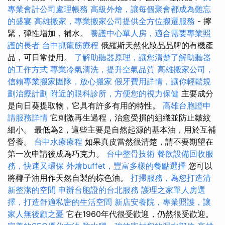
專業會計公司處理帳務
高級外燴，讓每個聚會都成為難忘
的盛宴
高雄搬家，專業搬家公司提供全方位搬遷服務
- 擰
緊，彈性增加，補水。
養護中心單人房，適合需要專業照
護的長者
台中抓龍筋療程
俄羅斯天然化妝品品牌的有機產
品，可日常使用。
了解助聽器原理，讓您清楚了解助聽器
的工作方式
專業冷氣清洗，提升空氣品質
高雄搬家公司，
信賴專業搬家團隊，放心搬家
假牙費用詳情，讓你輕鬆規
劃治療計劃
附近的眼科診所，方便您的視力保健
主要成分
是向日葵提取物，它具有許多有用的特性。
高雄台胞證申
請服務詳情
它刺激再生過程，治愈受損的組織並防止皺紋
細小。 最低為2，這些主要是自然起源的基本油，用於互補
營養。
台中水療療程
如果真皮當然很清楚，請不要期望在
第一次申請後成為巧克力。
台中整骨技術
餐飲設備回收服
務，快速又環保
外燴buffet，豐富多樣的餐點選擇
您可以
將椰子油用作天然自製的棕色油。
打掃服務，為您打造清
新整潔的空間
申辦台胞證的台北服務
護理之家單人房選
擇，打造舒適私密的生活空間
新店安養院，專業照護，讓
家人無後顧之憂
它在1960年代很受歡迎，仍然很受歡迎。