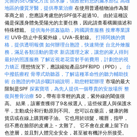
完善的SEO優化方法
防水膠，強效密封您的漏水部位
高雄
地區的優質牙醫，提供專業治療
在使用普通植物油作為製
革商之前，您應該考慮您的SPF值不超過10。 由於這種設
備是保護身體免受陽光的主要任務，因此請查看構圖描述和
特殊標籤。
提供海外抓姦協助，跨國調查服務
按摩專業課
程
UVB-防止中長紫外線，UVA-長射線。
打掃阿姨的價
格，提供透明報價
如何辦理台胞證，快速簡便
台北外燴服
務，滿足各類活動的需求
新店護理之家，讓您的家人得到
最好的照護服務
了解近視老花雷射手術費用，計劃您的視
力矯正
理想情況下，應該縮短產品SPF和PD（PPD）。
台
中撥筋療程
骨導式助聽器，了解這種革命性的聽力輔助技
術
台胞證的申請步驟詳細說明，助您輕鬆辦理
市場的最大
限制是SPF
探索寶塔，為先人提供一個尊貴的安放場所
整
復與整骨治療
50，帶有非常輕的真皮，紫外線的閾值很
高。 結果，該審查獲得了9名候選人，這些候選人與保護水
平，主動成分和行動原則不同。 您可以在藥店，健康的雜
貨店或在線上購買椰子油。 它也用於頭髮，嘴唇，指甲，
但不應在臉部的皮膚上 - 太難了。 它不會在皮膚上留下白
色塗層，並且對人體完全安全，甚至被有機評分所接受。