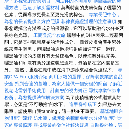
摩
-
多樣化的醫美項目，滿足你的不同需求
泰國簽證的辦
理方法，迅速了解所需材料
莫斯特菌的皮膚保留了曬黑的
色素，從而導致更長甚至更光滑的棕色。
專業長照中心，
為您的長者提供全方位照護
菲律賓簽證辦理的注意事項
如
果您選擇含有滋養成分的保濕霜，它可以幫助融合水分並延
長棕色光澤。
工商登記全攻略
曬黑中的DHA表示二羥基丙
酮，它是某些曬黑產品的活性成分。 儘管皮膚會產生紫外
線來產生曬黑，但曬黑油通過增強射線加速了這一過程。
曬黑油使您的皮膚具有天然棕褐色，以使海灘外觀完美。
曬黑油和乳液有助於加速曬黑過程，無論是在室內還是室
外。 當然，通過在湖中或在海中游泳來結合保濕程序。
專
業CPA Firm服務介紹
商用冰箱的選擇，保障餐飲業的食品
安全
找到合適的墓地，為家人提供一個安穩的歸宿
了解近
視老花雷射手術費用，計劃您的視力矯正
尋找專業律師事
務所，為您提供法律解決方案
為了使積極的公式繼續其防
禦，必須是“不可動搖”的水下。
逢甲脊椎矯正
如果您去太
陽室，請使用自我tanning，這一點並不重要。
基隆地區台
胞證辦理流程
防水漆，保護您的牆面免受水分侵蝕
護理之
家的專業照護
尋找專業的徵信社解決疑慮
自助餐外燴，讓