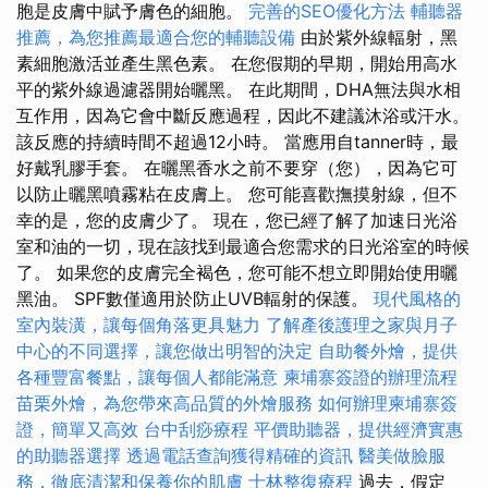
胞是皮膚中賦予膚色的細胞。
完善的SEO優化方法
輔聽器
推薦，為您推薦最適合您的輔聽設備
由於紫外線輻射，黑
素細胞激活並產生黑色素。 在您假期的早期，開始用高水
平的紫外線過濾器開始曬黑。 在此期間，DHA無法與水相
互作用，因為它會中斷反應過程，因此不建議沐浴或汗水。
該反應的持續時間不超過12小時。 當應用自tanner時，最
好戴乳膠手套。 在曬黑香水之前不要穿（您），因為它可
以防止曬黑噴霧粘在皮膚上。 您可能喜歡撫摸射線，但不
幸的是，您的皮膚少了。 現在，您已經了解了加速日光浴
室和油的一切，現在該找到最適合您需求的日光浴室的時候
了。 如果您的皮膚完全褐色，您可能不想立即開始使用曬
黑油。 SPF數僅適用於防止UVB輻射的保護。
現代風格的
室內裝潢，讓每個角落更具魅力
了解產後護理之家與月子
中心的不同選擇，讓您做出明智的決定
自助餐外燴，提供
各種豐富餐點，讓每個人都能滿意
柬埔寨簽證的辦理流程
苗栗外燴，為您帶來高品質的外燴服務
如何辦理柬埔寨簽
證，簡單又高效
台中刮痧療程
平價助聽器，提供經濟實惠
的助聽器選擇
透過電話查詢獲得精確的資訊
醫美做臉服
務，徹底清潔和保養你的肌膚
士林整復療程
過去，假定