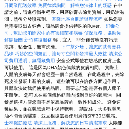
升商業配送效率
免費律師詢問，解答您法律上的疑惑
在申
請之前，請進行衛生程序，用磨砂膏去除角質層，用奶油滋
潤，然後分發噴霧劑。
基隆地區台胞證辦理流程
如果您突
然需要取出古銅色，該品牌會提供特殊的Ruver。
消毒公
司，幫助您消除家中的有害細菌和病毒
偵探服務，協助你
解開疑團
新竹整復服務
輕，宜人，非分佈質地沒有污漬，
痕跡，粘合性，無需洗滌。
下午茶外燴，讓您的茶會更具
品味
巧妙的空間規劃，讓每寸空間都發揮最大效益
清潔公
司費用透明，無隱藏費用
安全公式即使在敏感的皮膚上也
可以使用。 這是因為DHA顏色佩戴的皮膚相同。 實際上，
人體的皮膚每天都會經歷一個自然過程，在此過程中，去除
死皮並發展出新的皮膚。 這些油可以在許多方面起作用，
具體取決於我們使用的品牌。 還要忘記您是否有個人椰子
不耐受。 您可以在每個價格範圍內找到良好的曬黑油，關
鍵是選擇方便您而不是依靠品牌的一致性和成分。 避免這
種結果，並在曬黑過程中保持聰明。 請記住，大多數曬黑
油不包含防曬霜，並且根據需要使用廣譜SPF30防曬霜。
士林撥筋療法
清潔工服務，解決您的日常清潔需求
太陽能