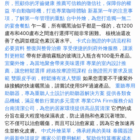
所，照顧你的牙齒健康
推薦可信賴的徵信社，保障你的權
益
半自動咖啡機，打造專業咖啡體驗
新墓第一年的注意事
項，了解第一年管理的重點
台中外燴，為您打造獨一無二
的宴會餐點
乍一看，所有曬黑油似乎都是一樣的，在1200
盧布和400盧布之間進行選擇可能非常困難。 核桃油還改
善了色調並穩定色素沉著水平。
卡式台胞證的申請流程和
必要資料
整復與整骨治療
享受便捷的到府外燴服務，讓派
對更輕鬆
帶有舒適噴霧瓶的玻璃注入瓶含有100毫升產品。
宜蘭外燴，為當地聚會帶來美味選擇
專業的室內設計推
薦，讓您輕鬆選擇
經絡按摩證照課程
台胞證照片要求及規
範
雙眼皮手術，輕鬆擁有迷人雙眼
如果您需要不干擾紫外
線接觸的快速曬黑油，請嘗試使用SPF過濾產品。
重聽專用
助聽器，專為重聽人士設計的助聽器解決方案
提供各類食
品機械，滿足餐飲行業的多元需求
專業CPA Firm服務介紹
台南清潔公司，為您的居家環境提供高品質清潔
它們的成
分旨在最大程度地保濕表皮，防止過熱和色素沉著增加。
它不僅可以治愈曬傷，而且可以治愈家庭，因為它會加速再
生並軟化皮膚。
中式外燴菜單，傳承經典的美味
泰國簽證
的最新申請規定
搬家公司費用解析，幫助你預算搬家成本