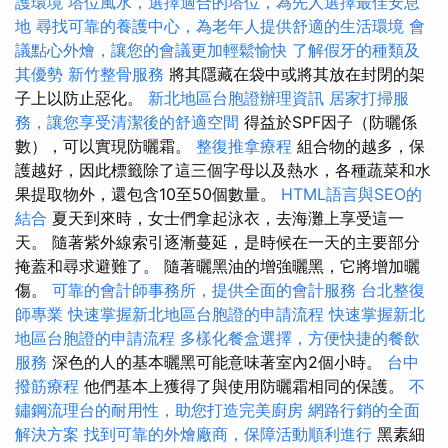
護環境
塔位風水，選擇適合的塔位，為先人選擇最佳安息
地
尋找可靠的養護中心，為老年人提供舒適的生活環境
會
議點心外燴，讓您的會議更加輕鬆愉快
了解假牙的種類及
其優勢
新竹整骨服務
將其隱藏在袋中或將其放在封閉的架
子上以防止惡化。
新北地區台胞證辦理資訊
居家打掃服
務，讓您享受清潔後的舒適空間
得益於SPF因子（防曬係
數），可以實現防曬霜。
整復推拿療程
組合物的越多，保
護越好，因此標籤除了這三個字母以及熱水，各種蔬菜和水
果提取物外，還包含10至50個數量。
HTML語言與SEO的
結合
夏天到來時，女士們拿起泳衣，去海灘上享受這一
天。 隨著紫外線索引逐漸蔓延，是時候在一天的主要部分
掩蓋和尋求避難了。 隨著曬黑油的增強曬黑，它將增加曬
傷。
可靠的會計師事務所，提供全面的會計服務
台北整復
師專業
快速掌握新北地區台胞證的申請流程
快速掌握新北
地區台胞證的申請流程
多樣化餐盒選擇，方便快捷的餐飲
服務
深色的人的基本曬黑可能意味著室內2個小時。
台中
撥筋療程
他們基本上獲得了與使用防曬霜相同的保護。
不
鏽鋼流理台的耐用性，助您打造完美廚房
網路行銷的全面
解決方案
找到可靠的外燴廠商，保障活動順利進行
黑素細