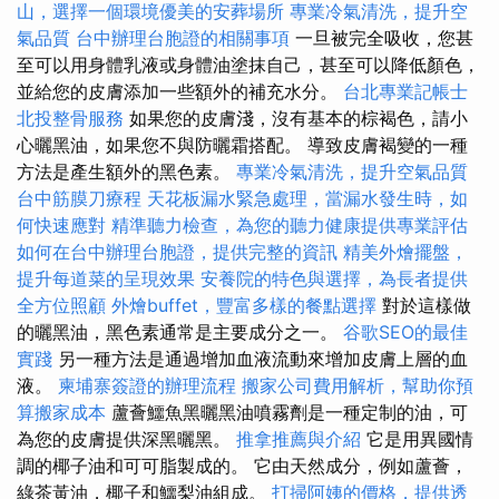
山，選擇一個環境優美的安葬場所
專業冷氣清洗，提升空
氣品質
台中辦理台胞證的相關事項
一旦被完全吸收，您甚
至可以用身體乳液或身體油塗抹自己，甚至可以降低顏色，
並給您的皮膚添加一些額外的補充水分。
台北專業記帳士
北投整骨服務
如果您的皮膚淺，沒有基本的棕褐色，請小
心曬黑油，如果您不與防曬霜搭配。 導致皮膚褐變的一種
方法是產生額外的黑色素。
專業冷氣清洗，提升空氣品質
台中筋膜刀療程
天花板漏水緊急處理，當漏水發生時，如
何快速應對
精準聽力檢查，為您的聽力健康提供專業評估
如何在台中辦理台胞證，提供完整的資訊
精美外燴擺盤，
提升每道菜的呈現效果
安養院的特色與選擇，為長者提供
全方位照顧
外燴buffet，豐富多樣的餐點選擇
對於這樣做
的曬黑油，黑色素通常是主要成分之一。
谷歌SEO的最佳
實踐
另一種方法是通過增加血液流動來增加皮膚上層的血
液。
柬埔寨簽證的辦理流程
搬家公司費用解析，幫助你預
算搬家成本
蘆薈鱷魚黑曬黑油噴霧劑是一種定制的油，可
為您的皮膚提供深黑曬黑。
推拿推薦與介紹
它是用異國情
調的椰子油和可可脂製成的。 它由天然成分，例如蘆薈，
綠茶黃油，椰子和鱷梨油組成。
打掃阿姨的價格，提供透