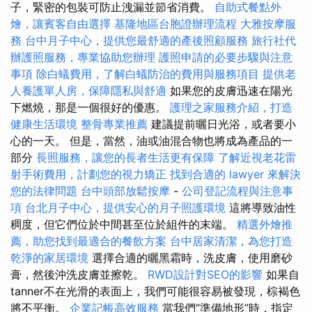
子，緊密的包裝可防止洩漏並節省消費。
自助式餐點外
燴，讓賓客自由選擇
基隆地區台胞證辦理流程
大雅按摩服
務
台中月子中心，提供您最舒適的產後照顧服務
旅行社代
辦護照服務，專業協助您辦理
護照申請的必要步驟與注意
事項
除白蟻費用，了解白蟻防治的費用與服務項目
提供老
人養護單人房，保障隱私與舒適
如果您的皮膚迅速在陽光
下燃燒，那是一個很好的優惠。
護理之家服務介紹，打造
健康生活環境
整骨專業推薦
建議提前曬日光浴，或者要小
心的一天。 但是，當然，油或油混合物也將成為產品的一
部分
長照服務，讓您的長者生活更有保障
了解近視老花雷
射手術費用，計劃您的視力矯正
找到合適的 lawyer 來解決
您的法律問題
台中頭部放鬆按摩
-
公司登記流程與注意事
項
台北月子中心，提供安心的月子照護環境
這將導致油性
稠度，但它們位於中間甚至位於組件的末端。
精選外燴推
薦，助您找到最適合的餐飲方案
台中居家清潔，為您打造
乾淨的家居環境
選擇合適的曬黑霜時，洗皮膚，使用磨砂
膏，然後沖洗皮膚並擦乾。
RWD設計對SEO的影響
如果自
tanner不在光滑的表面上，我們可能很容易被發現，棕褐色
將不平衡。
企業記帳高效服務
當我們“準備地形”時，指定