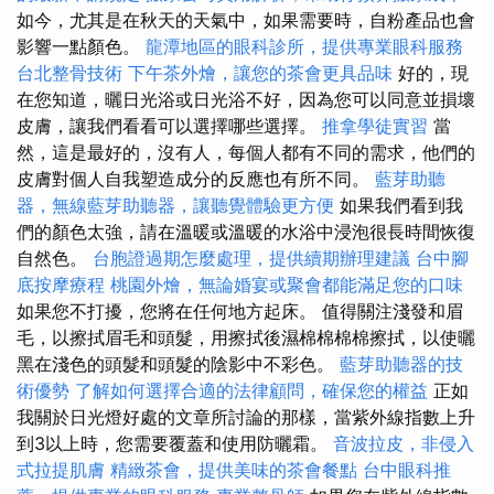
如今，尤其是在秋天的天氣中，如果需要時，自粉產品也會
影響一點顏色。
龍潭地區的眼科診所，提供專業眼科服務
台北整骨技術
下午茶外燴，讓您的茶會更具品味
好的，現
在您知道，曬日光浴或日光浴不好，因為您可以同意並損壞
皮膚，讓我們看看可以選擇哪些選擇。
推拿學徒實習
當
然，這是最好的，沒有人，每個人都有不同的需求，他們的
皮膚對個人自我塑造成分的反應也有所不同。
藍芽助聽
器，無線藍芽助聽器，讓聽覺體驗更方便
如果我們看到我
們的顏色太強，請在溫暖或溫暖的水浴中浸泡很長時間恢復
自然色。
台胞證過期怎麼處理，提供續期辦理建議
台中腳
底按摩療程
桃園外燴，無論婚宴或聚會都能滿足您的口味
如果您不打擾，您將在任何地方起床。 值得關注淺發和眉
毛，以擦拭眉毛和頭髮，用擦拭後濕棉棉棉棉擦拭，以使曬
黑在淺色的頭髮和頭髮的陰影中不彩色。
藍芽助聽器的技
術優勢
了解如何選擇合適的法律顧問，確保您的權益
正如
我關於日光燈好處的文章所討論的那樣，當紫外線指數上升
到3以上時，您需要覆蓋和使用防曬霜。
音波拉皮，非侵入
式拉提肌膚
精緻茶會，提供美味的茶會餐點
台中眼科推