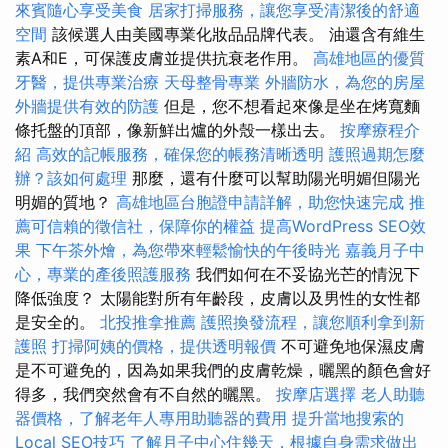
來賓隨心享受美食
居家打掃服務，讓您享受清潔後的舒適
空間
該候選人由美國專業化妝品品牌代表。 油還含有維生
素A和E，可保護皮膚並提供抗衰老作用。
高雄地區的優質
牙醫，提供專業治療
天母整骨專業
外牆防水，為您的房屋
外牆提供有效的防護
但是，您不想看起來像是坐在烤寬麵
條托盤的頂部，像新鮮出爐的外殼一樣出去。
按摩療程介
紹
高效的記帳服務，確保您的帳務清晰透明
護照過期怎麼
辦？該如何處理
那麼，還有什麼可以幫助陽光明媚但陽光
明媚的質地？
高雄地區台胞證申請詳解，助您快速完成
推
薦可信賴的徵信社，保障你的權益
提高WordPress SEO效
果
下午茶外燴，為您帶來輕鬆愉快的午後時光
嘉義月子中
心，專業的產後照護服務
我們如何在不妥協光芒的情況下
降低強度？ 太陽能對所有年齡段，皮膚以及男性的女性都
是安全的。
北投推拿推薦
護照換發流程，讓您順利拿到新
護照
打掃阿姨的價格，提供透明報價
不可避免地保濕皮膚
是不可避免的，因為如果我們的皮膚乾燥，曬黑的顏色會好
得多，我們突然會有不自然的曬黑。
按摩店選擇
老人助聽
器價格，了解老年人專用助聽器的費用
提升當地搜索的
Local SEO技巧
了解月子中心住幾天，根據自身需求做出