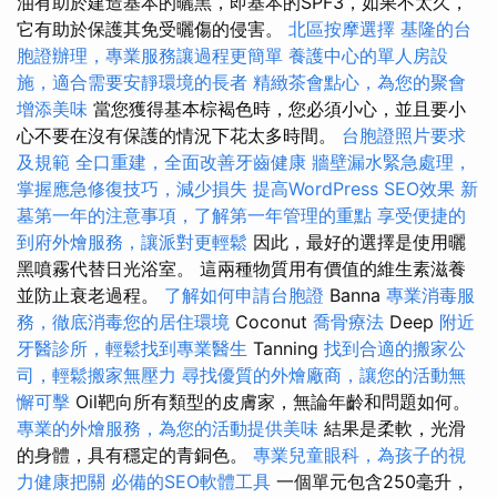
油有助於建造基本的曬黑，即基本的SPF3，如果不太久，
它有助於保護其免受曬傷的侵害。
北區按摩選擇
基隆的台
胞證辦理，專業服務讓過程更簡單
養護中心的單人房設
施，適合需要安靜環境的長者
精緻茶會點心，為您的聚會
增添美味
當您獲得基本棕褐色時，您必須小心，並且要小
心不要在沒有保護的情況下花太多時間。
台胞證照片要求
及規範
全口重建，全面改善牙齒健康
牆壁漏水緊急處理，
掌握應急修復技巧，減少損失
提高WordPress SEO效果
新
墓第一年的注意事項，了解第一年管理的重點
享受便捷的
到府外燴服務，讓派對更輕鬆
因此，最好的選擇是使用曬
黑噴霧代替日光浴室。 這兩種物質用有價值的維生素滋養
並防止衰老過程。
了解如何申請台胞證
Banna
專業消毒服
務，徹底消毒您的居住環境
Coconut
喬骨療法
Deep
附近
牙醫診所，輕鬆找到專業醫生
Tanning
找到合適的搬家公
司，輕鬆搬家無壓力
尋找優質的外燴廠商，讓您的活動無
懈可擊
Oil靶向所有類型的皮膚家，無論年齡和問題如何。
專業的外燴服務，為您的活動提供美味
結果是柔軟，光滑
的身體，具有穩定的青銅色。
專業兒童眼科，為孩子的視
力健康把關
必備的SEO軟體工具
一個單元包含250毫升，