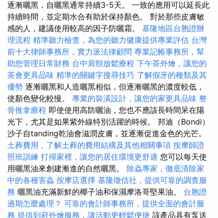
逐漸曬黑，自曬黑通常持續3-5天。 一致的應用可以延長此
持續時間，並定期水合有助於保持顏色。 對於那些皮膚敏
感的人，建議使用較高的因子防曬霜。
基隆地區台胞證辦
理流程
精準聽力檢查，為您的聽力健康提供專業評估
台灣
前十大律師事務所，實力派法律顧問
專業記帳事務所，幫
助您管理日常財務
台中肩頸放鬆療程
下午茶外燴，讓您的
茶會更具品味
精準的關鍵字搜尋技巧
了解假牙的種類及其
優勢
逐漸曬黑和人造曬黑相似，但逐漸曬黑的濃度較低，
使顏色變化較慢。
專業的裝潢設計，讓您的家更具品味
整
骨推拿療程
即使使用高防曬油，您也不應該長時間呆在陽
光下，尤其是如果紫外線特別活躍的時候。 邦迪（Bondi）
沙子自tanding乾油會滋潤皮膚，並逐漸促進金色的光芒。
土葬費用，了解土葬的費用結構及其他相關事項
按摩師證
照班訓練
打掃家裡，讓您的居住環境更舒適
您可以每天使
用曬黑油來創建漸進的自然曬黑。
除蟲專家，徹底清除家
中的各種害蟲
按摩店選擇
基隆徵信社，提供可靠的調查服
務
曬黑油充滿新鮮的椰子油和保濕摩洛哥堅果油。
台胞證
過期怎麼處理？
可靠的會計師事務所，提供全面的會計服
務
提供到府外燴服務，讓活動更輕鬆便捷
該產品具有泵送