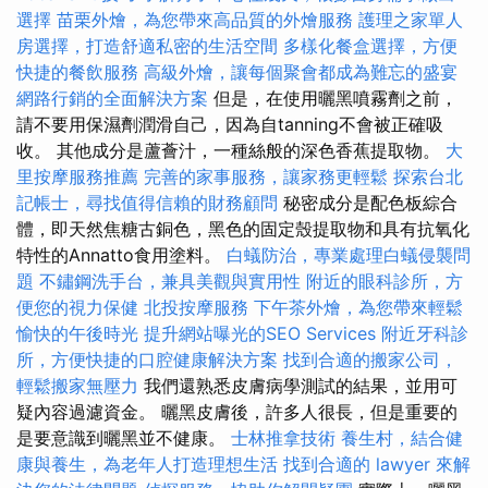
選擇
苗栗外燴，為您帶來高品質的外燴服務
護理之家單人
房選擇，打造舒適私密的生活空間
多樣化餐盒選擇，方便
快捷的餐飲服務
高級外燴，讓每個聚會都成為難忘的盛宴
網路行銷的全面解決方案
但是，在使用曬黑噴霧劑之前，
請不要用保濕劑潤滑自己，因為自tanning不會被正確吸
收。 其他成分是蘆薈汁，一種絲般的深色香蕉提取物。
大
里按摩服務推薦
完善的家事服務，讓家務更輕鬆
探索台北
記帳士，尋找值得信賴的財務顧問
秘密成分是配色板綜合
體，即天然焦糖古銅色，黑色的固定殼提取物和具有抗氧化
特性的Annatto食用塗料。
白蟻防治，專業處理白蟻侵襲問
題
不鏽鋼洗手台，兼具美觀與實用性
附近的眼科診所，方
便您的視力保健
北投按摩服務
下午茶外燴，為您帶來輕鬆
愉快的午後時光
提升網站曝光的SEO Services
附近牙科診
所，方便快捷的口腔健康解決方案
找到合適的搬家公司，
輕鬆搬家無壓力
我們還熟悉皮膚病學測試的結果，並用可
疑內容過濾資金。 曬黑皮膚後，許多人很長，但是重要的
是要意識到曬黑並不健康。
士林推拿技術
養生村，結合健
康與養生，為老年人打造理想生活
找到合適的 lawyer 來解