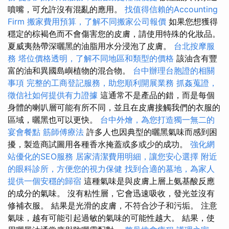
噴嘴，可允許沒有混亂的應用。
找值得信賴的Accounting
Firm
搬家費用預算，了解不同搬家公司報價
如果您想獲得
穩定的棕褐色而不會傷害您的皮膚，請使用特殊的化妝品。
夏威夷熱帶深曬黑的油脂用水分浸泡了皮膚。
台北按摩服
務
塔位價格透明，了解不同地區和類型的價格
該油含有豐
富的油和異國島嶼植物的混合物。
台中辦理台胞證的相關
事項
完整的工商登記服務，助您順利開展業務
抓姦蒐證，
徵信社如何提供有力證據
這通常不是產品的錯，而是每個
身體的喇叭層可能有所不同，並且在皮膚接觸我們的衣服的
區域，曬黑也可以更快。
台中外燴，為您打造獨一無二的
宴會餐點
筋師傅療法
許多人也因典型的曬黑氣味而感到困
擾，製造商試圖用各種香水掩蓋或多或少的成功。
強化網
站優化的SEO服務
居家清潔費用明細，讓您安心選擇
附近
的眼科診所，方便您的視力保健
找到合適的墓地，為家人
提供一個安穩的歸宿
這種氣味是與皮膚上層上氨基酸反應
的成分的氣味。 沒有粘性層，它會迅速吸收，發光並沒有
修補衣服。 結果是光滑的皮膚，不符合沙子和污垢。 注意
氣味，越有可能引起過敏的氣味的可能性越大。 結果，使