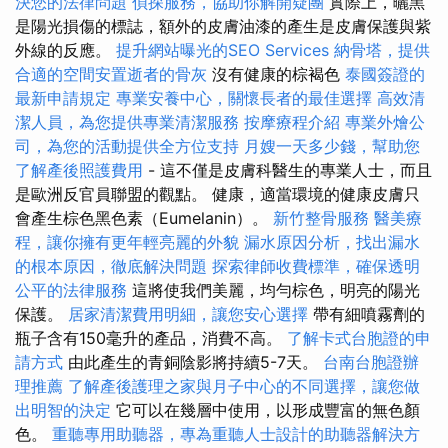
決您的法律問題
偵探服務，協助你解開疑團
實際上，曬黑
是陽光損傷的標誌，額外的皮膚油漆的產生是皮膚保護與紫
外線的反應。
提升網站曝光的SEO Services
納骨塔，提供
合適的空間安置逝者的骨灰
沒有健康的棕褐色
泰國簽證的
最新申請規定
專業安養中心，關懷長者的最佳選擇
高效清
潔人員，為您提供專業清潔服務
按摩療程介紹
專業外燴公
司，為您的活動提供全方位支持
月嫂一天多少錢，幫助您
了解產後照護費用
- 這不僅是皮膚科醫生的專業人士，而且
是歐洲反官員聯盟的觀點。 健康，適當環境的健康皮膚只
會產生棕色黑色素（Eumelanin）。
新竹整骨服務
醫美療
程，讓你擁有更年輕亮麗的外貌
漏水原因分析，找出漏水
的根本原因，徹底解決問題
探索律師收費標準，確保透明
公平的法律服務
這將使我們美麗，均勻棕色，明亮的陽光
保護。
居家清潔費用明細，讓您安心選擇
帶有細噴霧劑的
瓶子含有150毫升的產品，消費不高。
了解卡式台胞證的申
請方式
由此產生的青銅陰影將持續5-7天。
台南台胞證辦
理推薦
了解產後護理之家與月子中心的不同選擇，讓您做
出明智的決定
它可以在幾層中使用，以形成豐富的無色顏
色。
重聽專用助聽器，專為重聽人士設計的助聽器解決方