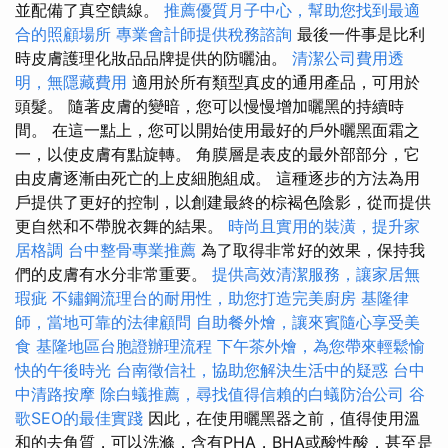
並配備了真空饋線。
推薦優質月子中心，幫助您找到最適
合的照顧場所
專業會計師提供稅務諮詢
最後一件事是比利
時皮膚護理化妝品品牌提供的防曬油。
清潔公司費用透
明，無隱藏費用
適用於所有類型真皮的通用產品，可用於
頭髮。 隨著皮膚的變暗，您可以慢慢增加曬黑的持續時
間。 在這一點上，您可以開始使用最好的戶外曬黑面霜之
一，以使皮膚有點旋轉。 角膜層是表皮的最外部部分，它
由皮膚逐漸由死亡的上皮細胞組成。 這種逐步的方法為用
戶提供了更好的控制，以創建最終的棕褐色陰影，從而提供
更自然和不帶脫衣舞的結果。
時尚且實用的裝潢，提升家
居格調
台中整骨專業推薦
為了取得非常好的效果，保持我
們的皮膚有水分非常重要。
提供高效清潔服務，讓家居無
瑕疵
不鏽鋼流理台的耐用性，助您打造完美廚房
基隆律
師，當地可靠的法律顧問
自助餐外燴，讓來賓隨心享受美
食
基隆地區台胞證辦理流程
下午茶外燴，為您帶來輕鬆愉
快的午後時光
台南徵信社，協助您解決生活中的疑惑
台中
中清路按摩
除白蟻推薦，尋找值得信賴的白蟻防治公司
谷
歌SEO的最佳實踐
因此，在使用曬黑器之前，值得使用溫
和的去角質，可以洗滌，含有PHA，BHA或酸性酸，甚至是