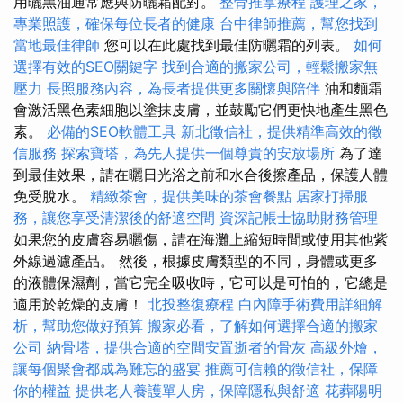
用曬黑油通常應與防曬霜配對。
整骨推拿療程
護理之家，
專業照護，確保每位長者的健康
台中律師推薦，幫您找到
當地最佳律師
您可以在此處找到最佳防曬霜的列表。
如何
選擇有效的SEO關鍵字
找到合適的搬家公司，輕鬆搬家無
壓力
長照服務內容，為長者提供更多關懷與陪伴
油和麵霜
會激活黑色素細胞以塗抹皮膚，並鼓勵它們更快地產生黑色
素。
必備的SEO軟體工具
新北徵信社，提供精準高效的徵
信服務
探索寶塔，為先人提供一個尊貴的安放場所
為了達
到最佳效果，請在曬日光浴之前和水合後擦產品，保護人體
免受脫水。
精緻茶會，提供美味的茶會餐點
居家打掃服
務，讓您享受清潔後的舒適空間
資深記帳士協助財務管理
如果您的皮膚容易曬傷，請在海灘上縮短時間或使用其他紫
外線過濾產品。 然後，根據皮膚類型的不同，身體或更多
的液體保濕劑，當它完全吸收時，它可以是可怕的，它總是
適用於乾燥的皮膚！
北投整復療程
白內障手術費用詳細解
析，幫助您做好預算
搬家必看，了解如何選擇合適的搬家
公司
納骨塔，提供合適的空間安置逝者的骨灰
高級外燴，
讓每個聚會都成為難忘的盛宴
推薦可信賴的徵信社，保障
你的權益
提供老人養護單人房，保障隱私與舒適
花葬陽明