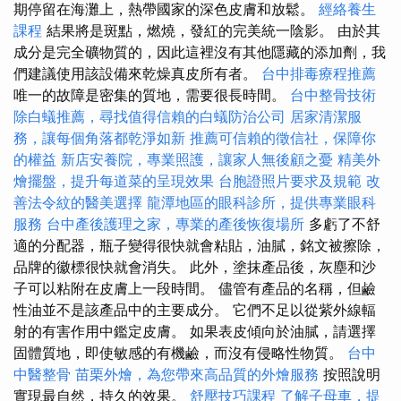
期停留在海灘上，熱帶國家的深色皮膚和放鬆。
經絡養生
課程
結果將是斑點，燃燒，發紅的完美統一陰影。 由於其
成分是完全礦物質的，因此這裡沒有其他隱藏的添加劑，我
們建議使用該設備來乾燥真皮所有者。
台中排毒療程推薦
唯一的故障是密集的質地，需要很長時間。
台中整骨技術
除白蟻推薦，尋找值得信賴的白蟻防治公司
居家清潔服
務，讓每個角落都乾淨如新
推薦可信賴的徵信社，保障你
的權益
新店安養院，專業照護，讓家人無後顧之憂
精美外
燴擺盤，提升每道菜的呈現效果
台胞證照片要求及規範
改
善法令紋的醫美選擇
龍潭地區的眼科診所，提供專業眼科
服務
台中產後護理之家，專業的產後恢復場所
多虧了不舒
適的分配器，瓶子變得很快就會粘貼，油膩，銘文被擦除，
品牌的徽標很快就會消失。 此外，塗抹產品後，灰塵和沙
子可以粘附在皮膚上一段時間。 儘管有產品的名稱，但鹼
性油並不是該產品中的主要成分。 它們不足以從紫外線輻
射的有害作用中鑑定皮膚。 如果表皮傾向於油膩，請選擇
固體質地，即使敏感的有機鹼，而沒有侵略性物質。
台中
中醫整骨
苗栗外燴，為您帶來高品質的外燴服務
按照說明
實現最自然，持久的效果。
舒壓技巧課程
了解子母車，提