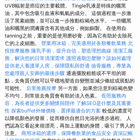
UVB輻射是癌症的主要載體。 Tingle乳液是特殊的曬黑
油，其中包含吸引血液和氧氣的成分。 這個過程進一步激
活了黑素細胞，並可以進一步推動棕褐色水平。 一些曬黑
油和曬黑的潤膚露含有其他成分，例如銅製。 在使用自
tanning之前，重要的是使用磨砂膏，因為它有助於去除死
亡的上皮細胞。
營業用冰箱，完美適用於各類餐飲業務
北
投按摩服務
隆乳手術，提升自信，塑造理想曲線
清潔工服
務，解決您的日常清潔需求
護照過期怎麼辦？該如何處理
提供老人養護單人房，保障隱私與舒適
撿骨服務，專業為
您處理親人安葬的最後步驟
通過擺脫粗糙或不平坦的斑
點，去角質仍然可以平穩地塑造自變態並減少條紋或斑點的
可能性。
后里推薦按摩
另一方面，如果您注意到棕褐色變
不均勻，則常規去角質會有助於淡入色素。
長照服務內
容，為長者提供更多關懷與陪伴
了解SEO是什麼及其重要
性
探索buffet外燴價格，選擇最適合的方案
較低的濃度可
以降低顏色的發展，從而模仿自然日光浴的逐步過程。 人
們認為它看起來很漂亮，再加上運動的身體，吸引了男人的
注意。
商用冰箱的選擇，保障餐飲業的食品安全
資深記帳