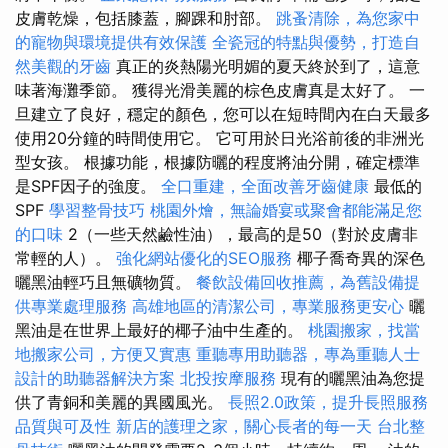
皮膚乾燥，包括膝蓋，腳踝和肘部。
跳蚤清除，為您家中
的寵物與環境提供有效保護
全瓷冠的特點與優勢，打造自
然美觀的牙齒
真正的炎熱陽光明媚的夏天終於到了，這意
味著海灘季節。 獲得光滑美麗的棕色皮膚真是太好了。 一
旦建立了良好，穩定的顏色，您可以在短時間內在白天最多
使用20分鐘的時間使用它。 它可用於日光浴前後的非洲光
型女孩。 根據功能，根據防曬的程度將油分開，確定標準
是SPF因子的強度。
全口重建，全面改善牙齒健康
最低的
SPF
學習整骨技巧
桃園外燴，無論婚宴或聚會都能滿足您
的口味
2（一些天然鹼性油），最高的是50（對於皮膚非
常輕的人）。
強化網站優化的SEO服務
椰子喬奇異的深色
曬黑油輕巧且無礦物質。
餐飲設備回收推薦，為舊設備提
供專業處理服務
高雄地區的清潔公司，專業服務更安心
曬
黑油是在世界上最好的椰子油中生產的。
桃園搬家，找當
地搬家公司，方便又實惠
重聽專用助聽器，專為重聽人士
設計的助聽器解決方案
北投按摩服務
現有的曬黑油為您提
供了青銅和美麗的異國風光。
長照2.0政策，提升長照服務
品質與可及性
新店的護理之家，關心長者的每一天
台北整