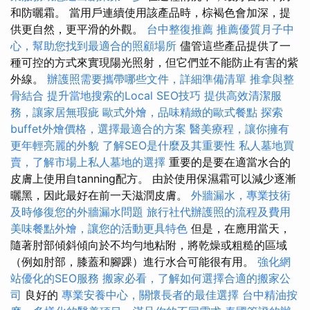
和防曬霜。 當用戶連續使用該產品時，棕褐色會加深，提
供更自然，更平滑的外觀。
台中整復推薦
推薦優質月子中
心，幫助您找到最適合的照顧場所
儘管這些產品提供了一
種可控的方式來實現陽光照射，但它們並不能防止有害的紫
外線。
辦護照需要攜帶哪些文件，詳細準備清單
推拿與整
骨結合
提升當地搜索的Local SEO技巧
提供高效清潔服
務，讓家居無瑕疵
歐式外燴，品味精緻的歐式餐點
探索
buffet外燴價格，選擇最適合的方案
醫美療程，讓你擁有
更年輕亮麗的外貌
了解SEO是什麼及其重要性
私人墓地買
賣，了解市場上私人墓地的選擇
重要的是要在適當水合的
皮膚上使用自tanning配方。 由於使用保濕霜可以減少逐漸
曬黑，因此最好在前一天滋潤皮膚。
外牆漏水，專業技術
及時修復您的外牆漏水問題
旅行社代辦護照的流程及費用
美味餐點外燴，讓您的活動更具特色
但是，在應用當天，
隨著肘部傾斜傾向於不均勻地粘附，將乾燥或粗糙的區域
（例如肘部，膝蓋和腳踝）進行水合可能很有用。
強化網
站優化的SEO服務
搬家必看，了解如何選擇合適的搬家公
司
良好的
專業安養中心，關懷長者的最佳選擇
台中精油按