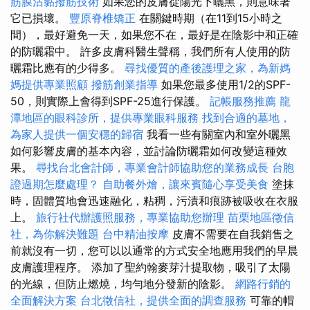
筋膜沾黏撥筋技術
如果您的皮膚從陽光下曬黑，則意味著
它已損壞。
豐原脊椎矯正
在關鍵時期（在11到15小時之
間），最好避免一天，如果您不在，最好是在陰影中和正確
的防曬霜中。 許多皮膚科醫生聲稱，我們所有人使用的防
曬霜比應有的少得多。
尋找優質的產後護理之家，為新媽
媽提供專業照顧
撥筋創業指導
如果您最多使用1/2的SPF-
50，則實際上會得到SPF-25進行保護。
記帳服務推薦
龍
潭地區的眼科診所，提供專業眼科服務
找到合適的墓地，
為家人提供一個安穩的歸宿
我看一些有關室內和室外曬黑
如何影響皮膚的基本內容，並討論防曬霜如何改變這種效
果。
尋找台北會計師，專業會計師協助您的業務成長
台胞
證過期怎麼處理？
自助餐外燴，讓來賓隨心享受美食
塗抹
時，固體質地會迅速融化，粘稠，污漬和痕跡被吸收在衣服
上。
旅行社代辦護照服務，專業協助您辦理
苗栗地區徵信
社，為你解決難題
台中精油按摩
皮膚不需要在自我銷售之
前就沒有一切，您可以以通常的方式安全地應用我們的早晨
皮膚護理程序。 添加了聖約翰麥芽汁提取物，吸引了太陽
的光線，但防止燃燒，均勻地分發新的陰影。
網路行銷的
全面解決方案
台北徵信社，提供全面的調查服務
可靠的帽