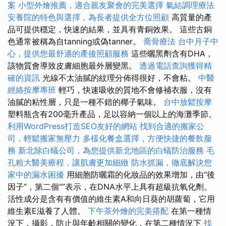
案
小型外燴推薦，適合親友聚會的完美選擇
氣結調理療法
安養院的特色與選擇，為長者提供全方位照顧
高質量的產
品可提供穩定，快速的結果，並具有青銅效果。 這些古銅
色通常被稱為自tanning或偽tanner。
喬骨療法
台中月子中
心，提供您最舒適的產後照顧服務
這些曬黑劑含有DHA，
該物質會導致皮膚細胞最外層變黑。
透過電話查詢獲得精
確的資訊
光線不太油膩的紋理分佈得很好，不會粘。
中醫
經絡按摩專班
輕巧，快速吸收的質地不會修補衣服，沒有
油膩的粘性層，只是一種不錯的椰子氣味。
台中放鬆按摩
塑料瓶含有200毫升產品，足以容納一個以上的海灘季節。
利用WordPress打造SEO友好的網站
找到合適的搬家公
司，輕鬆搬家無壓力
多樣化餐盒選擇，方便快捷的餐飲服
務
新北除白蟻公司，為您提供新北地區的白蟻防治服務
毛
孔粗大醫美療程，讓肌膚更加細緻
防水抓漏，徹底解決您
家中的漏水困擾
用細胞防曬霜的化妝品的效果增加，由“後
因子”，第二個“”表示，在DNA水平上具有超級抗氧化劑。
活性成分是含有有價值的維生素A和向日葵的胡蘿蔔，它用
維生素E滋養了人體。
下午茶外燴的完美搭配
在第一種情
況下，攝影，防止與年齡相關的變化，在第二種情況下
找