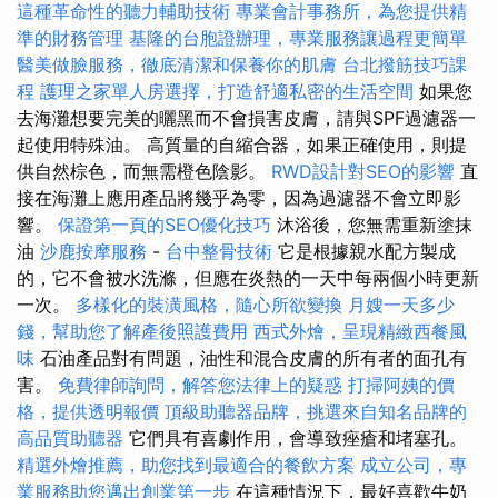
這種革命性的聽力輔助技術
專業會計事務所，為您提供精
準的財務管理
基隆的台胞證辦理，專業服務讓過程更簡單
醫美做臉服務，徹底清潔和保養你的肌膚
台北撥筋技巧課
程
護理之家單人房選擇，打造舒適私密的生活空間
如果您
去海灘想要完美的曬黑而不會損害皮膚，請與SPF過濾器一
起使用特殊油。 高質量的自縮合器，如果正確使用，則提
供自然棕色，而無需橙色陰影。
RWD設計對SEO的影響
直
接在海灘上應用產品將幾乎為零，因為過濾器不會立即影
響。
保證第一頁的SEO優化技巧
沐浴後，您無需重新塗抹
油
沙鹿按摩服務
-
台中整骨技術
它是根據親水配方製成
的，它不會被水洗滌，但應在炎熱的一天中每兩個小時更新
一次。
多樣化的裝潢風格，隨心所欲變換
月嫂一天多少
錢，幫助您了解產後照護費用
西式外燴，呈現精緻西餐風
味
石油產品對有問題，油性和混合皮膚的所有者的面孔有
害。
免費律師詢問，解答您法律上的疑惑
打掃阿姨的價
格，提供透明報價
頂級助聽器品牌，挑選來自知名品牌的
高品質助聽器
它們具有喜劇作用，會導致痤瘡和堵塞孔。
精選外燴推薦，助您找到最適合的餐飲方案
成立公司，專
業服務助您邁出創業第一步
在這種情況下，最好喜歡牛奶