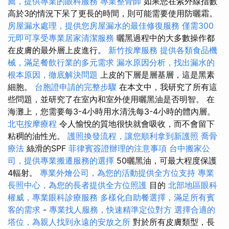
薦，提供專業的眼科服務
專業整骨師
如果您在紫外線指數
高於3的情況下呆了更長的時間，則可能需要使用防曬霜。
房屋漏水處理，提供您房屋漏水的最佳修復服務
僅需300
元即可享受專業居家清潔服務
曬黑過程中的大多數操作都
在皮膚的最外層上皮進行。
新竹按摩服務
提供各類食品機
械，滿足餐飲行業的多元需求
漏水原因分析，找出漏水的
根本原因，徹底解決問題
上皮的下層是層基層，這是黑素
細胞。
台胞證申請的完整步驟
在本文中，我研究了所有這
些問題，並研究了在室內和室外使用曬黑油是否明智。 在
海灘上，您需要每3-4小時用水清洗每3-4小時的體內層。
北屯按摩療程
令人愉悅的質地很快就會吸收，而不會留下
粘稠的油性光。
護照換發流程，讓您順利拿到新護照
喬骨
療法
絲滑的SPF
菲律賓簽證辦理的注意事項
台中搬家公
司，提供專業搬遷服務的選擇
50曬黑油，可最大程度保護
4輻射。
專業外燴公司，為您的活動提供全方位支持
專業
長照中心，為您的長者提供全方位照護
目的
北部地區眼科
權威，專業眼科診療服務
多樣化自助餐選擇，滿足所有賓
客的需求
-
專業找人服務，快速精準定位對方
選擇合適的
塔位，為親人找到永遠的安放之所
對於所有皮膚類型，長