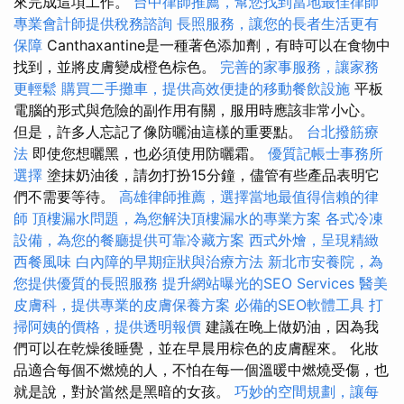
來完成這項工作。
台中律師推薦，幫您找到當地最佳律師
專業會計師提供稅務諮詢
長照服務，讓您的長者生活更有
保障
Canthaxantine是一種著色添加劑，有時可以在食物中
找到，並將皮膚變成橙色棕色。
完善的家事服務，讓家務
更輕鬆
購買二手攤車，提供高效便捷的移動餐飲設施
平板
電腦的形式與危險的副作用有關，服用時應該非常小心。
但是，許多人忘記了像防曬油這樣的重要點。
台北撥筋療
法
即使您想曬黑，也必須使用防曬霜。
優質記帳士事務所
選擇
塗抹奶油後，請勿打扮15分鐘，儘管有些產品表明它
們不需要等待。
高雄律師推薦，選擇當地最值得信賴的律
師
頂樓漏水問題，為您解決頂樓漏水的專業方案
各式冷凍
設備，為您的餐廳提供可靠冷藏方案
西式外燴，呈現精緻
西餐風味
白內障的早期症狀與治療方法
新北市安養院，為
您提供優質的長照服務
提升網站曝光的SEO Services
醫美
皮膚科，提供專業的皮膚保養方案
必備的SEO軟體工具
打
掃阿姨的價格，提供透明報價
建議在晚上做奶油，因為我
們可以在乾燥後睡覺，並在早晨用棕色的皮膚醒來。 化妝
品適合每個不燃燒的人，不怕在每一個溫暖中燃燒受傷，也
就是說，對於當然是黑暗的女孩。
巧妙的空間規劃，讓每