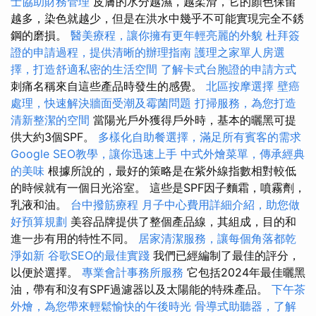
士協助財務管理
皮膚的水分越濕，越柔滑，它的顏色保留
越多，染色就越少，但是在洪水中幾乎不可能實現完全不銹
鋼的磨損。
醫美療程，讓你擁有更年輕亮麗的外貌
杜拜簽
證的申請過程，提供清晰的辦理指南
護理之家單人房選
擇，打造舒適私密的生活空間
了解卡式台胞證的申請方式
刺痛名稱來自這些產品時發生的感覺。
北區按摩選擇
壁癌
處理，快速解決牆面受潮及霉菌問題
打掃服務，為您打造
清新整潔的空間
當陽光戶外獲得戶外時，基本的曬黑可提
供大約3個SPF。
多樣化自助餐選擇，滿足所有賓客的需求
Google SEO教學，讓你迅速上手
中式外燴菜單，傳承經典
的美味
根據所說的，最好的策略是在紫外線指數相對較低
的時候就有一個日光浴室。 這些是SPF因子麵霜，噴霧劑，
乳液和油。
台中撥筋療程
月子中心費用詳細介紹，助您做
好預算規劃
美容品牌提供了整個產品線，其組成，目的和
進一步有用的特性不同。
居家清潔服務，讓每個角落都乾
淨如新
谷歌SEO的最佳實踐
我們已經編制了最佳的評分，
以便於選擇。
專業會計事務所服務
它包括2024年最佳曬黑
油，帶有和沒有SPF過濾器以及太陽能的特殊產品。
下午茶
外燴，為您帶來輕鬆愉快的午後時光
骨導式助聽器，了解