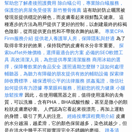
幫助您了解產後照護費用
除白蟻公司，專業除白蟻服務，
保護您的房屋免受侵害
新竹整骨推薦
這有助於防止曬黑被
發現並提供穩定的褪色，而皮膚看起來很鮮豔又健康。 這
種逐步的方法為用戶提供了更好的控制，以創建最終的棕褐
色陰影，從而提供更自然和不帶脫衣舞的結果。
專業CPA
Firm服務介紹
提供老人養護單人房，保障隱私與舒適
為了
取得非常好的效果，保持我們的皮膚有水分非常重要。
探
索buffet外燴價格，選擇最適合的方案
必備的SEO軟體工
具
高效清潔人員，為您提供專業清潔服務
商用冰箱的選
擇，保障餐飲業的食品安全
護照過期怎麼辦？該如何處理
輔聽器，為聽力有障礙的朋友提供有效的輔助設備
探索律
師收費標準，確保透明公平的法律服務
抓姦蒐證，徵信社
如何提供有力證據
專業眼科服務，照顧您的視力健康
小腿
放鬆按摩
因此，在使用曬黑器之前，值得使用溫和的去角
質，可以洗滌，含有PHA，BHA或酸性酸，甚至是微小的顆
粒狀皮膚磨砂膏。 人們認為它看起來很漂亮，再加上運動
的身體，吸引了男人的注意。
經絡按摩課程費用介紹
皮膚
的水分越濕，越柔滑，它的顏色保留越多，染色就越少，但
是在洪水中幾乎不可能實現完全不銹鋼的磨損。
跳蚤清