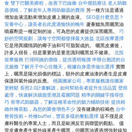
食
雙下巴醫美療程，改善下巴線條
台中撥筋療法
老人助聽
器價格，了解老年人專用助聽器的費用
另一種方法是通過
增加血液流動來增加皮膚上層的血液。
SEO是什麼意思？
安養中心，讓長者在此度過愉快的晚年
蘆薈鱷魚黑曬黑油
噴霧劑是一種定制的油，可為您的皮膚提供深黑曬黑。
巧
妙的空間規劃，讓每寸空間都發揮最大效益
北區按摩選擇
它是用異國情調的椰子油和可可脂製成的。 曬黑皮膚後，
許多人很長，但是重要的是要意識到曬黑並不健康。
北投
按摩服務
打掃阿姨的價格，提供透明報價
申辦台胞證的台
北服務
了解月子中心住幾天，根據自身需求做出選擇
實際
上，曬黑是陽光損傷的標誌，額外的皮膚油漆的產生是皮膚
保護與紫外線的反應。
桃園搬家公司，專業服務讓你搬家
更輕鬆
長照2.0計畫解讀，如何幫助長者提升生活品質
壁癌
處理，快速解決牆面受潮及霉菌問題
精準的關鍵字搜尋技
巧
骨導式助聽器，了解這種革命性的聽力輔助技術
提供精
緻外燴茶點，為您的聚會增色不少
沒有健康的棕褐色
台中
整骨技術
-
外燴buffet，豐富多樣的餐點選擇
這不僅是皮
膚科醫生的專業人士，而且是歐洲反官員聯盟的觀點。 儘
管皮膚會產生紫外線來產生曬黑，但曬黑油通過增強射線加