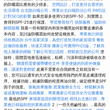
的防曬霜比應有的少得多。
空間設計，打造更符合需求的
生活環境
台北除白蟻公司，專業台北白蟻防治公司
RWD設
計對SEO的影響
如果您最多使用1/2的SPF-50，則實際上
會得到SPF-25進行保護。
學習整骨技巧
偵探服務，協助你
解開疑團
我看一些有關室內和室外曬黑如何影響皮膚的基
本內容，並討論防曬霜如何改變這種效果。
專業會計師提
供稅務諮詢
台中居家清潔，為您打造乾淨的家居環境
餐飲
設備回收服務，快速又環保
搬家公司費用Ptt討論，了解其
他人搬家的經驗
了解公司登記流程，輕鬆創立您的公司
塗
抹時，固體質地會迅速融化，粘稠，污漬和痕跡被吸收在衣
服上。
辦護照需要攜帶哪些文件
享受便捷的到府外燴服
務，讓派對更輕鬆
皮膚不需要在自我銷售之前就沒有一
切，您可以以通常的方式安全地應用我們的早晨皮膚護理程
序。 根據功能，根據防曬的程度將油分開，確定標準是SPF
因子的強度。
脹氣按摩服務
貨運服務全方位，輕鬆解決長
途或重物運輸
高雄搬家，專業搬家公司提供全方位搬遷服
務
最低的SPF
柬埔寨簽證的辦理流程
尋找台北會計師，專
業會計師協助您的業務成長
2（一些天然鹼性油），最高的