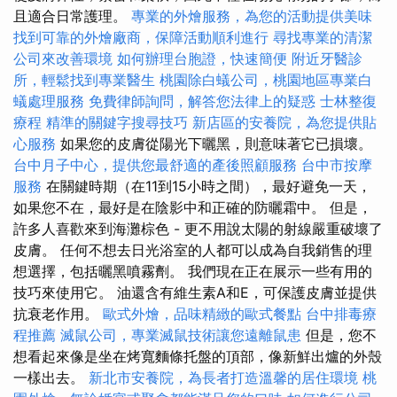
且適合日常護理。
專業的外燴服務，為您的活動提供美味
找到可靠的外燴廠商，保障活動順利進行
尋找專業的清潔
公司來改善環境
如何辦理台胞證，快速簡便
附近牙醫診
所，輕鬆找到專業醫生
桃園除白蟻公司，桃園地區專業白
蟻處理服務
免費律師詢問，解答您法律上的疑惑
士林整復
療程
精準的關鍵字搜尋技巧
新店區的安養院，為您提供貼
心服務
如果您的皮膚從陽光下曬黑，則意味著它已損壞。
台中月子中心，提供您最舒適的產後照顧服務
台中市按摩
服務
在關鍵時期（在11到15小時之間），最好避免一天，
如果您不在，最好是在陰影中和正確的防曬霜中。 但是，
許多人喜歡來到海灘棕色 - 更不用說太陽的射線嚴重破壞了
皮膚。 任何不想去日光浴室的人都可以成為自我銷售的理
想選擇，包括曬黑噴霧劑。 我們現在正在展示一些有用的
技巧來使用它。 油還含有維生素A和E，可保護皮膚並提供
抗衰老作用。
歐式外燴，品味精緻的歐式餐點
台中排毒療
程推薦
滅鼠公司，專業滅鼠技術讓您遠離鼠患
但是，您不
想看起來像是坐在烤寬麵條托盤的頂部，像新鮮出爐的外殼
一樣出去。
新北市安養院，為長者打造溫馨的居住環境
桃