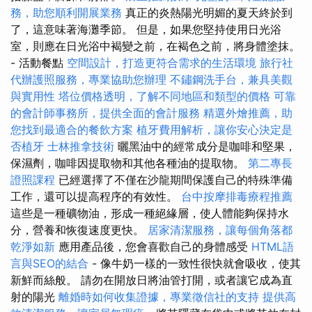
務，助您順利開展業務
真正的炎熱陽光明媚的夏天終於到
了，這意味著海灘季節。 但是，如果您堅持使用日光浴
室，則應在日光浴中褐變之前，在褐色之前，將身體塗抹。
- 活動餐點
空間設計，打造更符合需求的生活環境
旅行社
代辦護照服務，專業協助您辦理
不鏽鋼洗手台，兼具美觀
與實用性
塔位價格透明，了解不同地區和類型的價格
可靠
的會計師事務所，提供全面的會計服務
精選外燴推薦，助
您找到最適合的餐飲方案
植牙費用解析，讓你安心決定是
否植牙
士林推拿技術
曬黑油中的經常成分是咖啡和堅果，
保濕劑，咖啡因提取物和其他各種油的提取物。
第二專長
證照課程
已經選擇了不僅在沙龍期間保護自己的特殊準備
工作，還可以提高程序的有效性。
台中按摩排毒療程推薦
這些是一種礦物油，形成一種絕緣層，使人體能夠保持水
分，營養和恢復速度更快。
居家清潔服務，讓每個角落都
乾淨如新
應用產品後，您會喜歡自己的身體感受
HTML語
言與SEO的結合
- 像牛奶一樣的一致性很快就會吸收，使其
新鮮而絲般。 請勿在開放日將油管打開，或者讓它成為直
射的陽光
離婚時如何收集證據，專業徵信社的支持
提供高