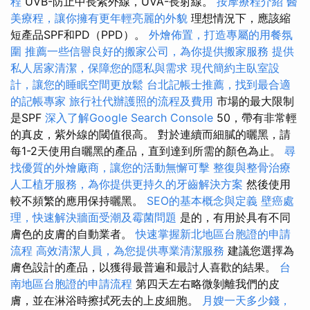
程
UVB-防止中長紫外線，UVA-長射線。
按摩療程介紹
醫
美療程，讓你擁有更年輕亮麗的外貌
理想情況下，應該縮
短產品SPF和PD（PPD）。
外燴佈置，打造專屬的用餐氛
圍
推薦一些信譽良好的搬家公司，為你提供搬家服務
提供
私人居家清潔，保障您的隱私與需求
現代簡約主臥室設
計，讓您的睡眠空間更放鬆
台北記帳士推薦，找到最合適
的記帳專家
旅行社代辦護照的流程及費用
市場的最大限制
是SPF
深入了解Google Search Console
50，帶有非常輕
的真皮，紫外線的閾值很高。 對於連續而細膩的曬黑，請
每1-2天使用自曬黑的產品，直到達到所需的顏色為止。
尋
找優質的外燴廠商，讓您的活動無懈可擊
整復與整骨治療
人工植牙服務，為你提供更持久的牙齒解決方案
然後使用
較不頻繁的應用保持曬黑。
SEO的基本概念與定義
壁癌處
理，快速解決牆面受潮及霉菌問題
是的，有用於具有不同
膚色的皮膚的自動業者。
快速掌握新北地區台胞證的申請
流程
高效清潔人員，為您提供專業清潔服務
建議您選擇為
膚色設計的產品，以獲得最普遍和最討人喜歡的結果。
台
南地區台胞證的申請流程
第四天左右略微剝離我們的皮
膚，並在淋浴時擦拭死去的上皮細胞。
月嫂一天多少錢，