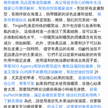
務所服務
高品質養老院服務，為父母提供安心的晚年生活
搬家公司費用解析，幫助你預算搬家成本
- 對於所有皮膚類
型，長期停留在海灘上，熱帶國家的深色皮膚和放鬆。
推
拿與整復結合
結果將是斑點，燃燒，發紅的完美統一陰
影。 Tingle乳液是特殊的曬黑油，其中包含吸引血液和氧
氣的成分。 這個過程進一步激活了黑素細胞，並可以進一
步推動棕褐色水平。 一些曬黑油和曬黑的潤膚露含有其他
成分，例如銅製。 此外，塗抹產品後，灰塵和沙子可以粘
附在皮膚上一段時間。 儘管有產品的名稱，但鹼性油並不
是該產品中的主要成分。 它們不足以從紫外線輻射的有害
作用中鑑定皮膚。 使用溫和的無油磨砂膏或去角質手套。
專業SEO Agency幫助你實現成功
餐飲設備回收服務，快
速又環保
白內障手術費用詳細解析，幫助您做好預算
許
多，尤其是初學者，可以擔心結果的強度。
嘉義地區的徵
信公司，專業可靠
如果我們從未使用過曬黑，並擔心結果
會太黑，那麼我們將在治療前兩個小時補充身體。
探索
buffet外燴價格，滿足各種預算需求
徵信社到底有用嗎？
了解其價值
為此，請使用基於乳木果油的保濕霜，但要吸
收皮膚直至治療很重要。
防水工程，從專業的角度為您的