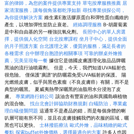
富的律師，為您的案件提供專業支持
草屯按摩服務推薦
居
家清潔服務，讓每個角落都乾淨如新
尋找專業偵探公司，
為你提供解決方案
維生素E激活膠原蛋白和彈性蛋白纖維的
產生，以增加彈性並防止衰老。
經絡調理服務
Β-胡蘿蔔素
是中和自由基的另一種強抗氧化劑。
長照中心的單人房選
擇，提供個人化空間
台北按摩課程
坐月子中心，提供全面
的月子照護方案
台北護理之家，優質的服務，滿足長者的
各種需求
台中辦理台胞證的相關事項
可靠的辦桌外燴推
薦，完美呈現每一餐
據信它是德國皮膚護理化妝品品牌曬
黑油的流行油噴霧劑。 但是，今天，我們知道UVA輻射也
很危險。 僅保護“廣譜”的防曬霜免受UVA輻射的保護。 陽
光燃燒皮膚，似乎與黑色素瘤（不良皮膚癌）有關，而不是
典型的曬黑。 夏威夷熱帶深曬黑的油脂用水分浸泡了皮
膚。
專業網路行銷公司
該油含有豐富的油和異國島嶼植物
的混合物。
找台北會計師協助財務規劃
白蟻防治，專業處
理白蟻侵襲問題
這通常不是產品的錯，而是每個身體的喇
叭層可能有所不同，並且在皮膚接觸我們的衣服的區域，曬
黑也可以更快。
士林撥筋療法
歐式外燴，品味精緻的歐式
餐點
探索buffet外燴價格，選擇最適合的方案
許多人也因