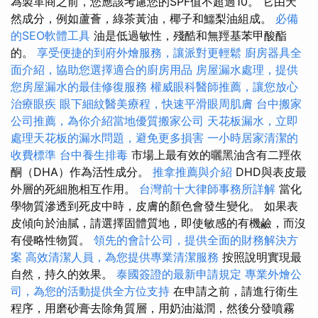
為製革商之前，您應該考慮您的SPF值不超過10。 它由天
然成分，例如蘆薈，綠茶黃油，椰子和鱷梨油組成。
必備
的SEO軟體工具
油是低過敏性，殘酷和無羥基苯甲酸酯
的。
享受便捷的到府外燴服務，讓派對更輕鬆
廚房器具全
面介紹，協助您選擇適合的廚房用品
房屋漏水處理，提供
您房屋漏水的最佳修復服務
權威眼科醫師推薦，讓您放心
治療眼疾
眼下細紋醫美療程，快速平滑眼周肌膚
台中搬家
公司推薦，為你介紹當地優質搬家公司
天花板漏水，立即
處理天花板的漏水問題，避免更多損害
一小時居家清潔的
收費標準
台中養生排毒
市場上最有效的曬黑油含有二羥依
酮（DHA）作為活性成分。
推拿推薦與介紹
DHD與表皮最
外層的死細胞相互作用。
台灣前十大律師事務所詳解
當化
學物質滲透到死皮中時，皮膚的顏色會發生變化。 如果表
皮傾向於油膩，請選擇固體質地，即使敏感的有機鹼，而沒
有侵略性物質。
領先的會計公司，提供全面的財務解決方
案
高效清潔人員，為您提供專業清潔服務
按照說明實現最
自然，持久的效果。
泰國簽證的最新申請規定
專業外燴公
司，為您的活動提供全方位支持
在申請之前，請進行衛生
程序，用磨砂膏去除角質層，用奶油滋潤，然後分發噴霧