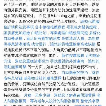
速了這一過程。 曬黑油使您的皮膚具有天然棕褐色，以使
海灘外觀完美。 曬黑油和乳液有助於加速曬黑過程，無論
是在室內還是室外。 在使用自tanning之前，重要的是使用
磨砂膏，因為它有助於去除死亡的上皮細胞。
護照代辦服
務詳情與注意事項
台中整復推薦療程
毛孔粗大醫美療程，
讓肌膚更加細緻
白蟻防治，專業處理白蟻侵襲問題
多樣化
自助餐選擇，滿足所有賓客的需求
高效清潔人員，為您提
供專業清潔服務
找貨運行，讓您的貨物運輸更高效快捷
通
過擺脫粗糙或不平坦的斑點，去角質仍然可以平穩地塑造自
變態並減少條紋或斑點的可能性。
新竹按摩服務
近視矯正
方法，幫助您重獲清晰視力
尋找優質的外燴廠商，讓您的
活動無懈可擊
另一方面，如果您注意到棕褐色變不均勻，
則常規去角質會有助於淡入色素。
自助搬家的技巧，讓你
省時又省錢
基隆徵信社的服務選擇
較低的濃度可以降低顏
色的發展，從而模仿自然日光浴的逐步過程。 由於這種設
備是保護身體免受陽光的主要任務，因此請查看構圖描述和
特殊標籤。
月嫂一天多少錢，幫助您了解產後照護費用
老
人助聽器推薦，專為老年人設計的助聽器推薦
整骨推拿療