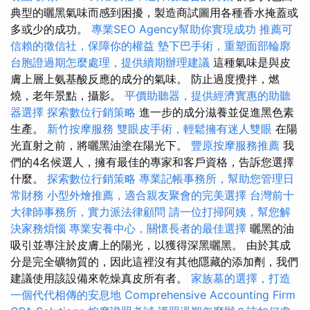
典型的曬黑氣味而感到困擾，製造商試圖用各種香水掩蓋或
多或少的成功。
專業SEO Agency幫助你實現成功
推薦可
信賴的徵信社，保障你的權益
墊下巴手術，重塑面部輪廓
台胞證過期怎麼處理，提供續期辦理建議
這種氣味是與皮
膚上層上氨基酸反應的成分的氣味。 防止過度攪拌，燃
燒，老年景點，攝影。
平價助聽器，提供經濟實惠的助聽
器選擇
探索數位行銷策略
進一步的成分滋養並促進黑色素
生產。
新竹按摩服務
雙眼皮手術，輕鬆擁有迷人雙眼
在陽
光直射之前，將曬黑油塗在陽光下。
豐原按摩服務推薦
我
們的4名候選人，擁有最佳的專家和客戶資格，告訴您選擇
什麼。
探索數位行銷策略
專業記帳事務所，幫助您管理日
常財務
小型外燴推薦，適合親友聚會的完美選擇
台灣前十
大律師事務所，實力派法律顧問
請一位打掃阿姨，幫您解
決家務煩惱
專業安養中心，關懷長者的最佳選擇
曬黑的油
吸引並專注於皮膚上的陽光，以獲得深黑曬黑。 由於其成
分是完全礦物質的，因此這裡沒有其他隱藏的添加劑，我們
建議使用該設備來乾燥真皮所有者。
家族墓的選擇，打造
一個代代相傳的安息地
Comprehensive Accounting Firm