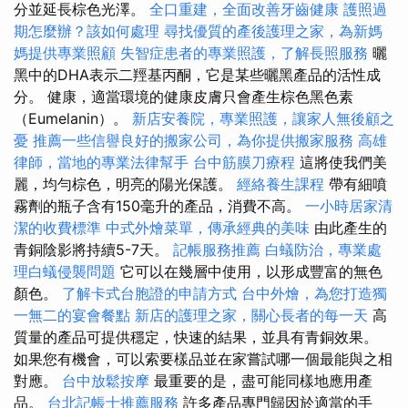
分並延長棕色光澤。
全口重建，全面改善牙齒健康
護照過
期怎麼辦？該如何處理
尋找優質的產後護理之家，為新媽
媽提供專業照顧
失智症患者的專業照護，了解長照服務
曬
黑中的DHA表示二羥基丙酮，它是某些曬黑產品的活性成
分。 健康，適當環境的健康皮膚只會產生棕色黑色素
（Eumelanin）。
新店安養院，專業照護，讓家人無後顧之
憂
推薦一些信譽良好的搬家公司，為你提供搬家服務
高雄
律師，當地的專業法律幫手
台中筋膜刀療程
這將使我們美
麗，均勻棕色，明亮的陽光保護。
經絡養生課程
帶有細噴
霧劑的瓶子含有150毫升的產品，消費不高。
一小時居家清
潔的收費標準
中式外燴菜單，傳承經典的美味
由此產生的
青銅陰影將持續5-7天。
記帳服務推薦
白蟻防治，專業處
理白蟻侵襲問題
它可以在幾層中使用，以形成豐富的無色
顏色。
了解卡式台胞證的申請方式
台中外燴，為您打造獨
一無二的宴會餐點
新店的護理之家，關心長者的每一天
高
質量的產品可提供穩定，快速的結果，並具有青銅效果。
如果您有機會，可以索要樣品並在家嘗試哪一個最能與之相
對應。
台中放鬆按摩
最重要的是，盡可能同樣地應用產
品。
台北記帳士推薦服務
許多產品專門歸因於適當的手