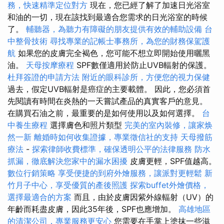
務，快速精準定位對方
現在，您已經了解了加速日光浴室
和油的一切，現在該找到最適合您需求的日光浴室的時候
了。
輔聽器，為聽力有障礙的朋友提供有效的輔助設備
台
中整骨技術
尋找專業的記帳士事務所，為您的財務保駕護
航
如果您的皮膚完全褐色，您可能不想立即開始使用曬黑
油。
天母按摩療程
SPF數僅適用於防止UVB輻射的保護。
杜拜簽證的申請方法
附近的眼科診所，方便您的視力保健
過去，假定UVB輻射是癌症的主要載體。 因此，您必須首
先閱讀有時間在炎熱的一天嘗試產品的真實客戶的意見。
在購買石油之前，最重要的是如何使用以及如何選擇。
台
中養生療程
選擇膚色和照片類型
完美的室內裝修，讓家焕
然一新
離婚時如何收集證據，專業徵信社的支持
天母撥筋
療法
-
探索律師收費標準，確保透明公平的法律服務
防水
抓漏，徹底解決您家中的漏水困擾
皮膚更輕，SPF值越高。
數位行銷策略
享受便捷的到府外燴服務，讓派對更輕鬆
新
竹月子中心，享受優質的產後照護
探索buffet外燴價格，
選擇最適合的方案
而且，由於皮膚因紫外線輻射（UV）的
年齡而耗盡皮膚，因此35年後，SPF也應增加。
高雄地區
的清潔公司，專業服務更安心
您需要在手掌上塗抹一些滋