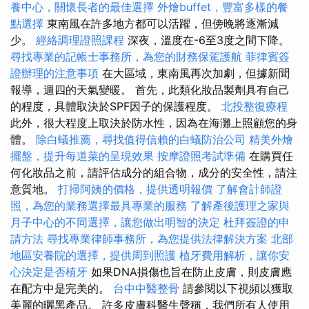
養中心，關懷長者的最佳選擇
外燴buffet，豐富多樣的餐
點選擇
東南風在許多地方都可以活躍，但傍晚將逐漸減
少。
經絡調理證照課程
深夜，溫度在-6至3度之間下降。
尋找專業的記帳士事務所，為您的財務保駕護航
菲律賓簽
證辦理的注意事項
在大區域，東南風再次加劇，但據新聞
報導，週四的天氣變暖。 首先，此類化妝品製劑具有自己
的程度，具體取決於SPF因子的保護程度。
北投整復療程
此外，很大程度上取決於防水性，因為在海灘上照顧您的身
體。
除白蟻推薦，尋找值得信賴的白蟻防治公司
精美外燴
擺盤，提升每道菜的呈現效果
按摩證照考試準備
在購買任
何化妝品之前，請評估成分的組合物，成分的安全性，請注
意質地。
打掃阿姨的價格，提供透明報價
了解會計師證
照，為您的業務選擇最具專業的服務
了解產後護理之家與
月子中心的不同選擇，讓您做出明智的決定
杜拜簽證的申
請方法
尋找專業律師事務所，為您提供法律解決方案
北部
地區安養院的選擇，提供周到照護
植牙費用解析，讓你安
心決定是否植牙
如果DNA損傷也旨在防止皮膚，則皮膚應
在配方中是完美的。
台中中醫整骨
請參閱以下視頻以獲取
美麗的曬黑產品。 許多皮膚科醫生聲稱，我們所有人使用