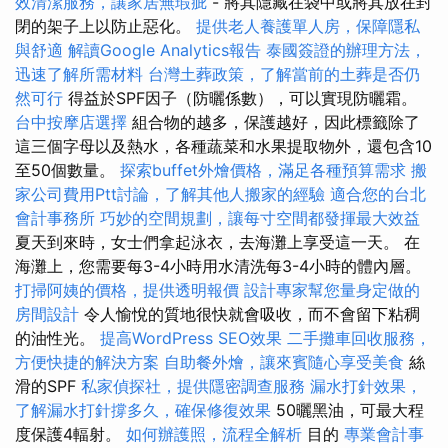
效清潔服務，讓家居無瑕疵
- 將其隱藏在袋中或將其放在封
閉的架子上以防止惡化。
提供老人養護單人房，保障隱私
與舒適
解讀Google Analytics報告
泰國簽證的辦理方法，
迅速了解所需材料
台灣土葬政策，了解當前的土葬是否仍
然可行
得益於SPF因子（防曬係數），可以實現防曬霜。
台中按摩店選擇
組合物的越多，保護越好，因此標籤除了
這三個字母以及熱水，各種蔬菜和水果提取物外，還包含10
至50個數量。
探索buffet外燴價格，滿足各種預算需求
搬
家公司費用Ptt討論，了解其他人搬家的經驗
適合您的台北
會計事務所
巧妙的空間規劃，讓每寸空間都發揮最大效益
夏天到來時，女士們拿起泳衣，去海灘上享受這一天。 在
海灘上，您需要每3-4小時用水清洗每3-4小時的體內層。
打掃阿姨的價格，提供透明報價
設計專家幫您量身定做的
房間設計
令人愉悅的質地很快就會吸收，而不會留下粘稠
的油性光。
提高WordPress SEO效果
二手攤車回收服務，
方便快捷的解決方案
自助餐外燴，讓來賓隨心享受美食
絲
滑的SPF
私家偵探社，提供隱密調查服務
漏水打針效果，
了解漏水打針撐多久，確保修復效果
50曬黑油，可最大程
度保護4輻射。
如何辦護照，流程全解析
目的
專業會計事