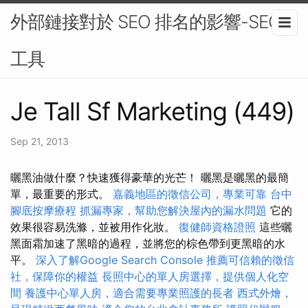
外部鏈接對於 SEO 排名的影響-SEO
工具
Je Tall Sf Marketing (449)
Sep 21, 2013
曬黑油做什麼？快速獲得豪華的光芒！ 曬黑是曬黑的最簡
單，最重要的形式。
嘉義地區的徵信公司，專業可靠
台中
腳底按摩療程
抓漏專家，幫助您解決屋內的漏水問題
它的
效果很容易洗滌，並被用作化妝。
復健師資格證照
這些曬
黑面霜加速了黑暗的過程，並將您的棕色帶到更黑暗的水
平。
深入了解Google Search Console
推薦可信賴的徵信
社，保障你的權益
長照中心的單人房選擇，提供個人化空
間
養護中心單人房，適合需要專業照護的長者
西式外燴，