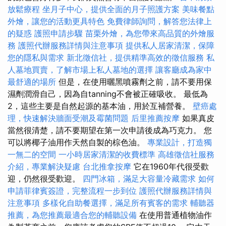
放鬆療程
坐月子中心，提供全面的月子照護方案
美味餐點
外燴，讓您的活動更具特色
免費律師詢問，解答您法律上
的疑惑
護照申請步驟
苗栗外燴，為您帶來高品質的外燴服
務
護照代辦服務詳情與注意事項
提供私人居家清潔，保障
您的隱私與需求
新北徵信社，提供精準高效的徵信服務
私
人墓地買賣，了解市場上私人墓地的選擇
讓客廳成為家中
最舒適的場所
但是，在使用曬黑噴霧劑之前，請不要用保
濕劑潤滑自己，因為自tanning不會被正確吸收。 最低為
2，這些主要是自然起源的基本油，用於互補營養。
壁癌處
理，快速解決牆面受潮及霉菌問題
后里推薦按摩
如果真皮
當然很清楚，請不要期望在第一次申請後成為巧克力。 您
可以將椰子油用作天然自製的棕色油。
專業設計，打造獨
一無二的空間
一小時居家清潔的收費標準
高雄徵信社服務
介紹，專業解決疑慮
台北推拿按摩
它在1960年代很受歡
迎，仍然很受歡迎。
四門冰箱，滿足大容量冷藏需求
如何
申請菲律賓簽證，完整流程一步到位
護照代辦服務詳情與
注意事項
多樣化自助餐選擇，滿足所有賓客的需求
輔聽器
推薦，為您推薦最適合您的輔聽設備
在使用普通植物油作