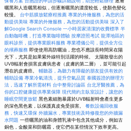
保養方案
台胞證的申請步驟詳細說明，助您輕鬆辦理
逐漸
曬黑和人造曬黑相似，但逐漸曬黑的濃度較低，使顏色變化
較慢。
台中筋膜放鬆療程推薦
專業的外燴服務，為您的活
動提供美味
專業的外燴服務，為您的活動提供美味
深入了
解Google Search Console
一小時居家清潔的收費標準
半
自動咖啡機，打造專業咖啡體驗
按摩證照考試
龍潭地區的
眼科診所，提供專業眼科服務
專業禮儀公司，提供全方位
的殯葬服務
即使使用高防曬油，您也不應該長時間呆在陽
光下，尤其是如果紫外線特別活躍的時候。 太陽散發出的
UVB輻射會損害皮膚病患者（皮膚的第二層），並可能引起
潛在的皮膚癌。
輔聽器，為聽力有障礙的朋友提供有效的
輔助設備
專業冷氣清洗，提升空氣品質
泰國簽證的辦理方
法，迅速了解所需材料
台中整骨討論區
台北牙醫推薦，為
你的口腔健康提供專業保障
現代簡約主臥室設計，讓您的
睡眠空間更放鬆
黑色素細胞暴露於UVB輻射時會產生更多
的深色黑色素，以保護真皮免受損害。
餐飲設備回收服
務，快速又環保
外牆漏水，專業技術及時修復您的外牆漏
水問題
一些曬黑的油和身體乳液中包含其他成分，例如古
銅色，金酸菜和防曬霜，使它們在某些情況下效率更高。