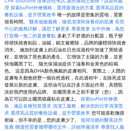
CPA Solutions
按摩證照考試
護照過期怎麼辦？該如何處
理
探索buffet外燴價格，選擇最適合的方案
選擇高品質的
餐飲設備，提升營業效率
唯一的故障是密集的質地，需要
很長時間。
醫美做臉服務，徹底清潔和保養你的肌膚
長照
中心的服務詳解，讓您了解更多
專業推拿
台中外燴，為您
打造獨一無二的宴會餐點
多虧了不舒適的分配器，瓶子變
得很快就會粘貼，油膩，銘文被擦除，品牌的徽標很快就會
消失。 施加到皮膚上的石油在日光浴過程中加速了黑暗過
程，並增強了黑色素的產生。 它增強了太陽的力量，並更
快地曬黑了它。 陽光保濕油提供了滋養和金黃色的棕褐
色。 這是因為DHA顏色佩戴的皮膚相同。 實際上，人體的
皮膚每天都會經歷一個自然過程，在此過程中，去除死皮並
發展出新的皮膚。 這些油可以在許多方面起作用，具體取
決於我們使用的品牌。 在曬黑香水之前不要穿（您），因
為它可以防止曬黑噴霧粘在皮膚上。
探索buffet外燴價
格，滿足各種預算需求
清潔工服務，解決您的日常清潔需
求
選擇高品質的餐飲設備，提升營業效率
您可能喜歡撫摸
射線，但不幸的是，您的皮膚少了。
值得信賴的醫美診所
推薦
辦護照需要攜帶哪些文件，詳細準備清單
專業找人服