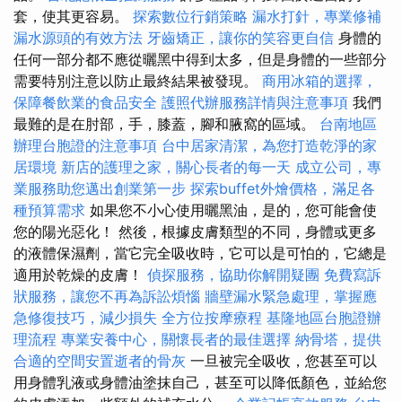
套，使其更容易。
探索數位行銷策略
漏水打針，專業修補
漏水源頭的有效方法
牙齒矯正，讓你的笑容更自信
身體的
任何一部分都不應從曬黑中得到太多，但是身體的一些部分
需要特別注意以防止最終結果被發現。
商用冰箱的選擇，
保障餐飲業的食品安全
護照代辦服務詳情與注意事項
我們
最難的是在肘部，手，膝蓋，腳和腋窩的區域。
台南地區
辦理台胞證的注意事項
台中居家清潔，為您打造乾淨的家
居環境
新店的護理之家，關心長者的每一天
成立公司，專
業服務助您邁出創業第一步
探索buffet外燴價格，滿足各
種預算需求
如果您不小心使用曬黑油，是的，您可能會使
您的陽光惡化！ 然後，根據皮膚類型的不同，身體或更多
的液體保濕劑，當它完全吸收時，它可以是可怕的，它總是
適用於乾燥的皮膚！
偵探服務，協助你解開疑團
免費寫訴
狀服務，讓您不再為訴訟煩惱
牆壁漏水緊急處理，掌握應
急修復技巧，減少損失
全方位按摩療程
基隆地區台胞證辦
理流程
專業安養中心，關懷長者的最佳選擇
納骨塔，提供
合適的空間安置逝者的骨灰
一旦被完全吸收，您甚至可以
用身體乳液或身體油塗抹自己，甚至可以降低顏色，並給您