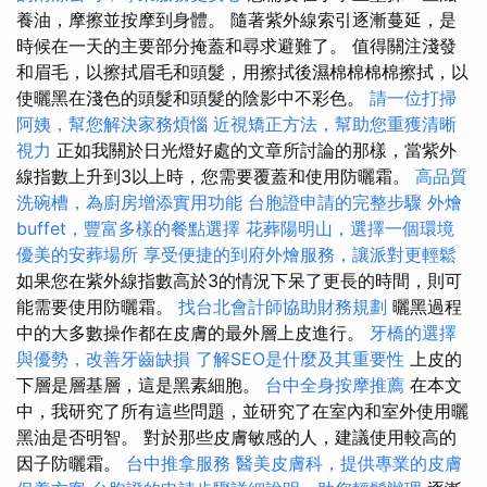
養油，摩擦並按摩到身體。 隨著紫外線索引逐漸蔓延，是
時候在一天的主要部分掩蓋和尋求避難了。 值得關注淺發
和眉毛，以擦拭眉毛和頭髮，用擦拭後濕棉棉棉棉擦拭，以
使曬黑在淺色的頭髮和頭髮的陰影中不彩色。
請一位打掃
阿姨，幫您解決家務煩惱
近視矯正方法，幫助您重獲清晰
視力
正如我關於日光燈好處的文章所討論的那樣，當紫外
線指數上升到3以上時，您需要覆蓋和使用防曬霜。
高品質
洗碗槽，為廚房增添實用功能
台胞證申請的完整步驟
外燴
buffet，豐富多樣的餐點選擇
花葬陽明山，選擇一個環境
優美的安葬場所
享受便捷的到府外燴服務，讓派對更輕鬆
如果您在紫外線指數高於3的情況下呆了更長的時間，則可
能需要使用防曬霜。
找台北會計師協助財務規劃
曬黑過程
中的大多數操作都在皮膚的最外層上皮進行。
牙橋的選擇
與優勢，改善牙齒缺損
了解SEO是什麼及其重要性
上皮的
下層是層基層，這是黑素細胞。
台中全身按摩推薦
在本文
中，我研究了所有這些問題，並研究了在室內和室外使用曬
黑油是否明智。 對於那些皮膚敏感的人，建議使用較高的
因子防曬霜。
台中推拿服務
醫美皮膚科，提供專業的皮膚