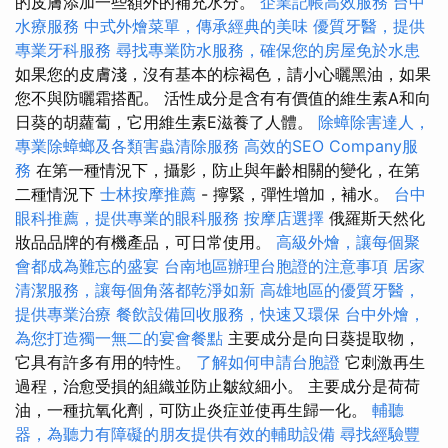
的皮膚添加一些額外的補充水分。
企業記帳高效服務
台中
水療服務
中式外燴菜單，傳承經典的美味
優質牙醫，提供
專業牙科服務
尋找專業防水服務，確保您的房屋免於水患
如果您的皮膚淺，沒有基本的棕褐色，請小心曬黑油，如果
您不與防曬霜搭配。 活性成分是含有有價值的維生素A和向
日葵的胡蘿蔔，它用維生素E滋養了人體。
除蟑除害達人，
專業除蟑螂及各類害蟲清除服務
高效的SEO Company服
務
在第一種情況下，攝影，防止與年齡相關的變化，在第
二種情況下
士林按摩推薦
- 擰緊，彈性增加，補水。
台中
眼科推薦，提供專業的眼科服務
按摩店選擇
俄羅斯天然化
妝品品牌的有機產品，可日常使用。
高級外燴，讓每個聚
會都成為難忘的盛宴
台南地區辦理台胞證的注意事項
居家
清潔服務，讓每個角落都乾淨如新
高雄地區的優質牙醫，
提供專業治療
餐飲設備回收服務，快速又環保
台中外燴，
為您打造獨一無二的宴會餐點
主要成分是向日葵提取物，
它具有許多有用的特性。
了解如何申請台胞證
它刺激再生
過程，治愈受損的組織並防止皺紋細小。 主要成分是荷荷
油，一種抗氧化劑，可防止炎症並使再生歸一化。
輔聽
器，為聽力有障礙的朋友提供有效的輔助設備
尋找經驗豐