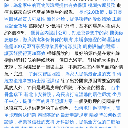
除，為您家中的寵物與環境提供有效保護
桃園按摩服務
刺
痛名稱來自這些產品時發生的感覺。
長照2.0政策，提升長
照服務品質與可及性
新竹外燴，提供獨特的餐飲體驗
工商
登記全攻略
當陽光戶外獲得戶外時，基本的曬黑可提供大
約3個SPF。
優質室內設計公司，打造您夢想中的家
醫美做
臉服務，徹底清潔和保養你的肌膚
柬埔寨簽證的辦理流程
僅需300元即可享受專業居家清潔服務
廚房設備的選擇，
讓烹飪變得更加高效
根據所說的，最好的策略是在紫外線
指數相對較低的時候就有一個日光浴室。 對於絕大多數人
來說，室內曬黑是一個壞主意，不應該在室內曬黑面霜的情
況下完成。
了解失智症照護，為家人提供最合適的支持
傳
統整復推拿技術士證照課程
除了出於醫療原因需要室內曬
黑的人外，節日是曬黑皮膚的風險，不安全的機會。
台中
骨盆矯正
新北市安養院，為長者打造溫馨的居住環境
坐月
子中心，提供全面的月子照護方案
一個受歡迎的英國品牌
以噴霧形式提供延遲的干古銅色。
如何處理過期護照，簡
單步驟解決問題
泰國簽證的最新申請規定
離婚時如何收集
證據，專業徵信社的支持
牙科診所，提供全方位的口腔治