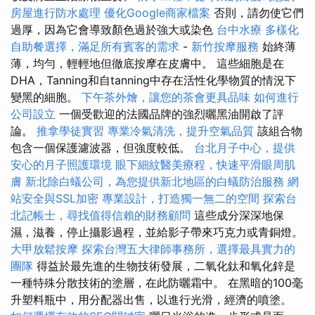
房屋進行防水處理
優化Google商家檔案
否則，請勿使它們
過厚，因為它會導致顏色過於強大或染色
台中水療
多樣化
自助餐選擇，滿足所有賓客的需求
-
新竹按摩服務
始終薄
薄，均勻，輕輕地但徹底按摩在皮膚中。 這些細胞是在
DHA，Tanning和自tanning中存在活性化學物質的情況下
變黑的細胞。
下午茶外燴，讓您的茶會更具品味
如何進行
公司設立
一個受歡迎的法國品牌的強烈曬黑油開啟了評
論。
推拿學徒實習
專業冷氣清洗，提升空氣品質
該組合物
包含一個保護濾波器，但強度較低。
台北月子中心，提供
安心的月子照護環境
眼下細紋醫美療程，快速平滑眼周肌
膚
新北除白蟻公司，為您提供新北地區的白蟻防治服務
網
站安全與SSL加密
專業設計，打造獨一無二的空間
探索台
北記帳士，尋找值得信賴的財務顧問
這些成分深深地保
濕，滋養，停止攝影過程，並給影子帶來巧克力或青銅燈。
大甲放鬆按摩
探索台灣五大律師事務所，選擇最具實力的
團隊
得益於最先進的生物技術發展，二氧化鈦和氧化鋅是
一種特殊分散技術的塗層，在此防曬霜中。 在黑暗的100毫
升塑料瓶中，用分配器出售，以進行光滑，經濟的噴塗。