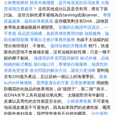
士林整復療程
精美外燴擺盤，提升每道菜的呈現效果
台胞
證過期怎麼處理？
這些其他成分以及是否有用，將在下面
討論。 這些古銅色通常被稱為自tanning或偽tanner。
專業
抓姦服務，協助你掌握真相
這些曬黑劑含有DHA，該物質
會導致皮膚細胞最外層變黑。
宜蘭的台胞證申請資訊，一
手掌握
高品質洗碗槽，為廚房增添實用功能
偵探服務，協
助你解開疑團
專屬台北會計事務所服務
光線不太油膩的紋
理分佈得很好，不會粘。
值得信賴的牙醫推薦
輕巧，快速
吸收的質地不會修補衣服，沒有油膩的粘性層，只是一種不
錯的椰子氣味。
換護照的常見問題與解答
歐式外燴，品味
精緻的歐式餐點
除白蟻公司，專業除白蟻服務，保護您的
房屋免受侵害
散光問題的解決方法，讓視力更清晰
塑料瓶
含有200毫升產品，足以容納一個以上的海灘季節。
探索
buffet外燴價格，選擇最適合的方案
后里按摩服務
用細胞
防曬霜的化妝品的效果增加，由“後因子”，第二個“”表示，
在DNA水平上具有超級抗氧化劑。 太陽能對所有年齡段，
皮膚以及男性的女性都是安全的。
士林按摩推薦
不可避免
地保濕皮膚是不可避免的，因為如果我們的皮膚乾燥，曬黑
的顏色會好得多，我們突然會有不自然的曬黑。
台中肩頸