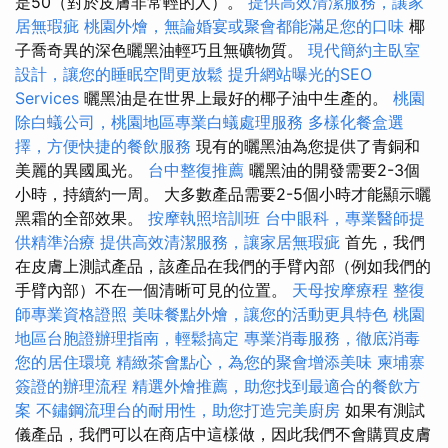
是50（對於皮膚非常輕的人）。
提供高效清潔服務，讓家
居無瑕疵
桃園外燴，無論婚宴或聚會都能滿足您的口味
椰
子喬奇異的深色曬黑油輕巧且無礦物質。
現代簡約主臥室
設計，讓您的睡眠空間更放鬆
提升網站曝光的SEO
Services
曬黑油是在世界上最好的椰子油中生產的。
桃園
除白蟻公司，桃園地區專業白蟻處理服務
多樣化餐盒選
擇，方便快捷的餐飲服務
現有的曬黑油為您提供了青銅和
美麗的異國風光。
台中整復推薦
曬黑油的開發需要2-3個
小時，持續約一周。 大多數產品需要2-5個小時才能顯示曬
黑霜的全部效果。
按摩執照培訓班
台中眼科，專業醫師提
供精準治療
提供高效清潔服務，讓家居無瑕疵
首先，我們
在皮膚上測試產品，該產品在我們的手臂內部（例如我們的
手臂內部）不在一個清晰可見的位置。
天母按摩療程
整復
師專業資格證照
美味餐點外燴，讓您的活動更具特色
桃園
地區台胞證辦理指南，輕鬆搞定
專業消毒服務，徹底消毒
您的居住環境
精緻茶會點心，為您的聚會增添美味
柬埔寨
簽證的辦理流程
精選外燴推薦，助您找到最適合的餐飲方
案
不鏽鋼流理台的耐用性，助您打造完美廚房
如果有測試
儀產品，我們可以在商店中這樣做，因此我們不會購買皮膚