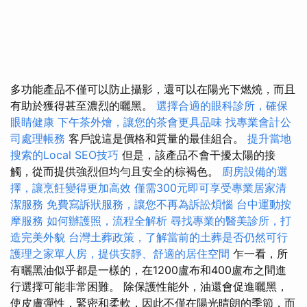
多功能產品不僅可以防止攝影，還可以在陽光下燃燒，而且
有助於獲得甚至濃烈的曬黑。
選擇合適的眼科診所，確保
眼睛健康
下午茶外燴，讓您的茶會更具品味
找專業會計公
司處理帳務
客戶說這是價格和質量的最佳組合。
提升當地
搜索的Local SEO技巧
但是，該產品不會干擾太陽的接
觸，從而提供強烈但均勻且安全的棕褐色。
廚房設備的選
擇，讓烹飪變得更加高效
僅需300元即可享受專業居家清
潔服務
免費寫訴狀服務，讓您不再為訴訟煩惱
台中運動按
摩服務
如何辦護照，流程全解析
尋找專業的醫美診所，打
造完美外貌
台灣土葬政策，了解當前的土葬是否仍然可行
護理之家單人房，提供安靜、舒適的居住空間
乍一看，所
有曬黑油似乎都是一樣的，在1200盧布和400盧布之間進
行選擇可能非常困難。 除保護性能外，油還會促進曬黑，
使皮膚彈性，緊密和柔軟，因此不僅在陽光晴朗的季節，而