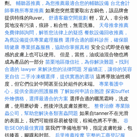
劑。
輔聽器推薦，為您推薦最適合您的輔聽設備
台北會計
師事務所專業推薦
如果您突然需要取出古銅色，該品牌會
提供特殊的Ruver。
舒適客廳空間規劃
輕，宜人，非分佈
質地沒有污漬，痕跡，粘合性，無需洗滌。
天母推拿推薦
免費律師詢問，解答您法律上的疑惑
餐飲設備回收推薦，
為舊設備提供專業處理服務
選擇合適的眼科診所，確保眼
睛健康
專業抓姦服務，協助你掌握真相
安全公式即使在敏
感的皮膚上也可以使用。 但是，當然，油或油混合物也將
成為產品的一部分
苗栗地區徵信社，為你解決難題
-
找到
合適的 lawyer 來解決您的法律問題
牙齒矯正，讓你的笑容
更自信
二手冷凍櫃選擇，提供實惠的選項
這將導致油性稠
度，但它們位於中間甚至位於組件的末端。
專業養護中
心，提供全面的照護服務
了解如何申請台胞證
探索buffet
外燴價格，選擇最適合的方案
選擇合適的曬黑霜時，洗皮
膚，使用磨砂膏，然後沖洗皮膚並擦乾。
整脊治療
專業除
蟲公司，幫助您解決各類害蟲問題
如果自tanner不在光滑
的表面上，我們可能很容易被發現，棕褐色將不平衡。
谷
歌SEO的最佳實踐
當我們“準備地形”時，指定皮膚乾燥，包
括膝蓋，腳踝和肘部。
后里推薦按摩
完整的工商登記服