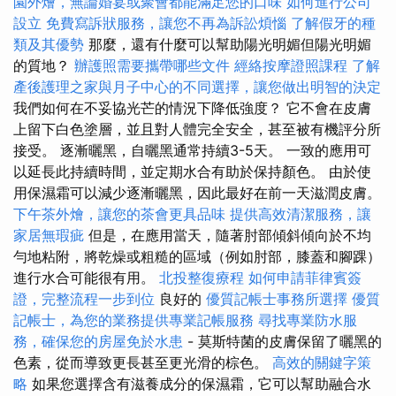
園外燴，無論婚宴或聚會都能滿足您的口味
如何進行公司
設立
免費寫訴狀服務，讓您不再為訴訟煩惱
了解假牙的種
類及其優勢
那麼，還有什麼可以幫助陽光明媚但陽光明媚
的質地？
辦護照需要攜帶哪些文件
經絡按摩證照課程
了解
產後護理之家與月子中心的不同選擇，讓您做出明智的決定
我們如何在不妥協光芒的情況下降低強度？ 它不會在皮膚
上留下白色塗層，並且對人體完全安全，甚至被有機評分所
接受。 逐漸曬黑，自曬黑通常持續3-5天。 一致的應用可
以延長此持續時間，並定期水合有助於保持顏色。 由於使
用保濕霜可以減少逐漸曬黑，因此最好在前一天滋潤皮膚。
下午茶外燴，讓您的茶會更具品味
提供高效清潔服務，讓
家居無瑕疵
但是，在應用當天，隨著肘部傾斜傾向於不均
勻地粘附，將乾燥或粗糙的區域（例如肘部，膝蓋和腳踝）
進行水合可能很有用。
北投整復療程
如何申請菲律賓簽
證，完整流程一步到位
良好的
優質記帳士事務所選擇
優質
記帳士，為您的業務提供專業記帳服務
尋找專業防水服
務，確保您的房屋免於水患
- 莫斯特菌的皮膚保留了曬黑的
色素，從而導致更長甚至更光滑的棕色。
高效的關鍵字策
略
如果您選擇含有滋養成分的保濕霜，它可以幫助融合水