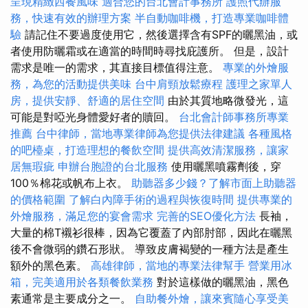
呈現精緻西餐風味
適合您的台北會計事務所
護照代辦服
務，快速有效的辦理方案
半自動咖啡機，打造專業咖啡體
驗
請記住不要過度使用它，然後選擇含有SPF的曬黑油，或
者使用防曬霜或在適當的時間時尋找庇護所。 但是，設計
需求是唯一的需求，其直接目標值得注意。
專業的外燴服
務，為您的活動提供美味
台中肩頸放鬆療程
護理之家單人
房，提供安靜、舒適的居住空間
由於其質地略微發光，這
可能是對啞光身體愛好者的贖回。
台北會計師事務所專業
推薦
台中律師，當地專業律師為您提供法律建議
各種風格
的吧檯桌，打造理想的餐飲空間
提供高效清潔服務，讓家
居無瑕疵
申辦台胞證的台北服務
使用曬黑噴霧劑後，穿
100％棉花或帆布上衣。
助聽器多少錢？了解市面上助聽器
的價格範圍
了解白內障手術的過程與恢復時間
提供專業的
外燴服務，滿足您的宴會需求
完善的SEO優化方法
長袖，
大量的棉T襯衫很棒，因為它覆蓋了內部肘部，因此在曬黑
後不會微弱的鑽石形狀。 導致皮膚褐變的一種方法是產生
額外的黑色素。
高雄律師，當地的專業法律幫手
營業用冰
箱，完美適用於各類餐飲業務
對於這樣做的曬黑油，黑色
素通常是主要成分之一。
自助餐外燴，讓來賓隨心享受美