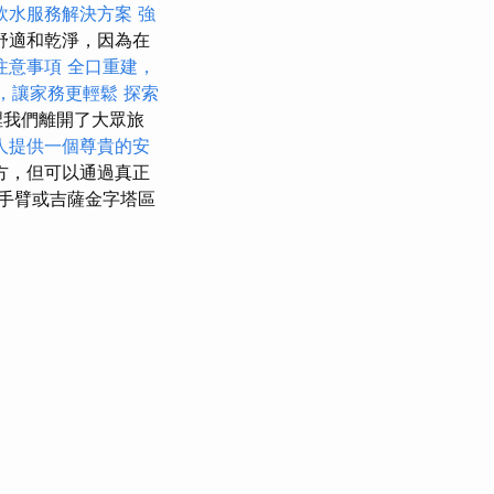
飲水服務解決方案
強
舒適和乾淨，因為在
注意事項
全口重建，
，讓家務更輕鬆
探索
裡我們離開了大眾旅
人提供一個尊貴的安
方，但可以通過真正
…手臂或吉薩金字塔區