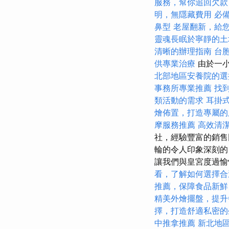
服務，幫你追回欠款
明，無隱藏費用
必備
鼻型
老屋翻新，給
靈魂長眠於寧靜的土
清晰的辦理指南
台
供專業治療
由於一小
北部地區安養院的選
事務所專業推薦
找
類活動的需求
耳掛
燴佈置，打造專屬的
摩服務推薦
高效清
社，經驗豐富的銷售
輪的令人印象深刻的
讓我們與皇宮度過愉快
看，了解如何選擇合
推薦，保障食品新鮮
精美外燴擺盤，提升
擇，打造舒適私密的
中推拿推薦
新北地