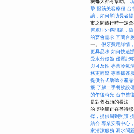
機每天都有幫助。
擊
撥筋美容療程
台
讀，如何幫助長者提
市之間旅行時一定
何處理外遇問題，徵
的宴會需求
宜蘭台
一。
假牙費用詳情
更具品味
如何快速
受水分侵蝕
優質記
與可及性
專業冷氣
務更輕鬆
專業抓姦
提供各式助聽器產品
擾
了解二手餐飲設
的午後時光
台中整
是對舊石頭的看法，
的博物館正在等待
擇，提供周到照護
結合
專業安養中心
家清潔服務
漏水問