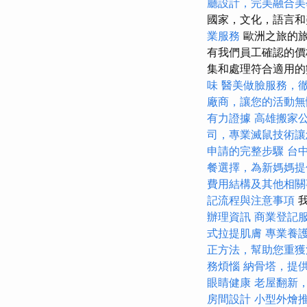
廳設計，完美融合美
國家，文化，語言和
業服務
歐洲之旅的旅
有我們員工確認的價
集和處理符合適用
味
醫美做臉服務，
廠商，讓您的活動無
有力證據
高雄搬家
司，專業滅鼠技術讓
申請的完整步驟
台
餐選擇，為新媽媽提
費用結構及其他相關
記流程與注意事項
我
辦理資訊
商業登記
式拉提肌膚
專業養
正方法，幫助您重獲
務煩惱
納骨塔，提
眼睛健康
老屋翻新
房間設計
小型外燴