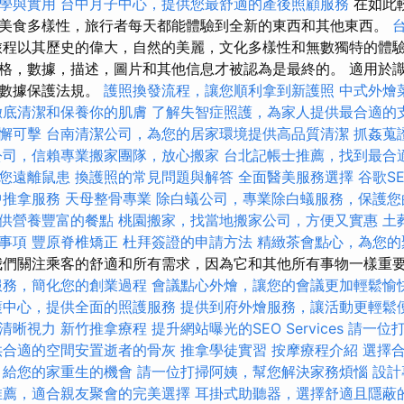
學與實用
台中月子中心，提供您最舒適的產後照顧服務
在如此
美食多樣性，旅行者每天都能體驗到全新的東西和其他東西。
程以其歷史的偉大，自然的美麗，文化多樣性和無數獨特的體驗
格，數據，描述，圖片和其他信息才被認為是最終的。 適用於
的數據保護法規。
護照換發流程，讓您順利拿到新護照
中式外燴
徹底清潔和保養你的肌膚
了解失智症照護，為家人提供最合適的
懈可擊
台南清潔公司，為您的居家環境提供高品質清潔
抓姦蒐
公司，信賴專業搬家團隊，放心搬家
台北記帳士推薦，找到最合
您遠離鼠患
換護照的常見問題與解答
全面醫美服務選擇
谷歌S
中推拿服務
天母整骨專業
除白蟻公司，專業除白蟻服務，保護您
供營養豐富的餐點
桃園搬家，找當地搬家公司，方便又實惠
土
事項
豐原脊椎矯正
杜拜簽證的申請方法
精緻茶會點心，為您的
們關注乘客的舒適和所有需求，因為它和其他所有事物一樣重
服務，簡化您的創業過程
會議點心外燴，讓您的會議更加輕鬆愉
護中心，提供全面的照護服務
提供到府外燴服務，讓活動更輕鬆
清晰視力
新竹推拿療程
提升網站曝光的SEO Services
請一位
供合適的空間安置逝者的骨灰
推拿學徒實習
按摩療程介紹
選擇
，給您的家重生的機會
請一位打掃阿姨，幫您解決家務煩惱
設計
推薦，適合親友聚會的完美選擇
耳掛式助聽器，選擇舒適且隱蔽