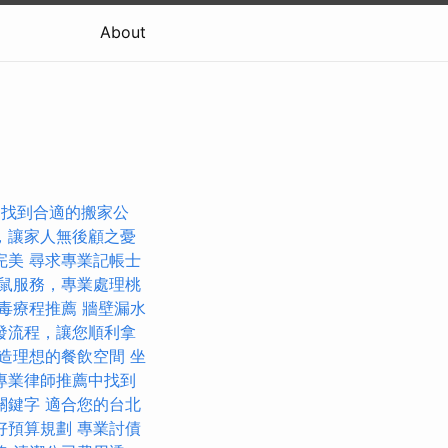
About
。
找到合適的搬家公
，讓家人無後顧之憂
完美
尋求專業記帳士
鼠服務，專業處理桃
毒療程推薦
牆壁漏水
發流程，讓您順利拿
造理想的餐飲空間
坐
專業律師推薦中找到
關鍵字
適合您的台北
好預算規劃
專業討債