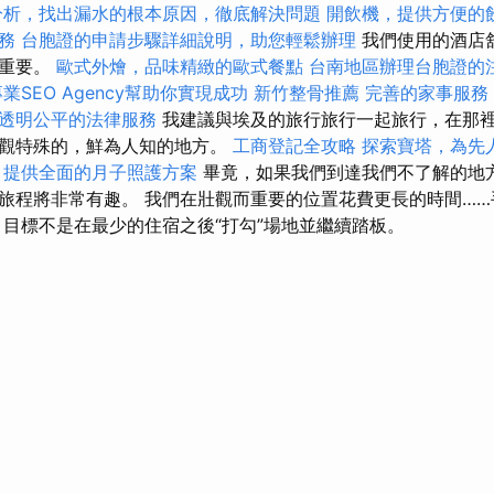
分析，找出漏水的根本原因，徹底解決問題
開飲機，提供方便的
務
台胞證的申請步驟詳細說明，助您輕鬆辦理
我們使用的酒店
很重要。
歐式外燴，品味精緻的歐式餐點
台南地區辦理台胞證的
業SEO Agency幫助你實現成功
新竹整骨推薦
完善的家事服務
透明公平的法律服務
我建議與埃及的旅行旅行一起旅行，在那
參觀特殊的，鮮為人知的地方。
工商登記全攻略
探索寶塔，為先
，提供全面的月子照護方案
畢竟，如果我們到達我們不了解的地
旅程將非常有趣。 我們在壯觀而重要的位置花費更長的時間…
 目標不是在最少的住宿之後“打勾”場地並繼續踏板。