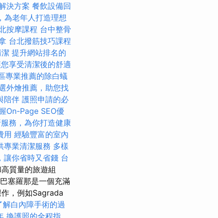
解決方案
餐飲設備回
，為老年人打造理想
北按摩課程
台中整骨
拿
台北撥筋技巧課程
清潔
提升網站排名的
讓您享受清潔後的舒適
區專業推薦的除白蟻
選外燴推薦，助您找
與陪伴
護照申請的必
握On-Page SEO優
牙服務，為你打造健康
費用
經驗豐富的室內
供專業清潔服務
多樣
，讓你省時又省錢
台
和高質量的旅遊組
 巴塞羅那是一個充滿
例如Sagrada
了解白內障手術的過
年
換護照的全程指