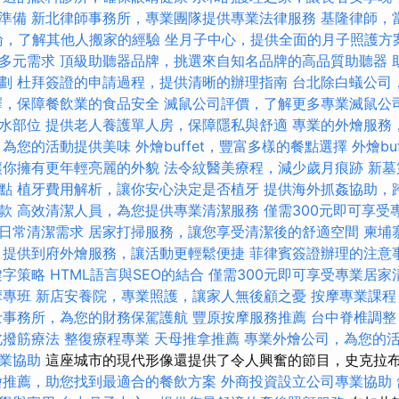
準備
新北律師事務所，專業團隊提供專業法律服務
基隆律師，
討論，了解其他人搬家的經驗
坐月子中心，提供全面的月子照護方
多元需求
頂級助聽器品牌，挑選來自知名品牌的高品質助聽器
劃
杜拜簽證的申請過程，提供清晰的辦理指南
台北除白蟻公司
擇，保障餐飲業的食品安全
滅鼠公司評價，了解更多專業滅鼠公
水部位
提供老人養護單人房，保障隱私與舒適
專業的外燴服務
，為您的活動提供美味
外燴buffet，豐富多樣的餐點選擇
外燴bu
讓你擁有更年輕亮麗的外貌
法令紋醫美療程，減少歲月痕跡
新墓
點
植牙費用解析，讓你安心決定是否植牙
提供海外抓姦協助，
款
高效清潔人員，為您提供專業清潔服務
僅需300元即可享受
日常清潔需求
居家打掃服務，讓您享受清潔後的舒適空間
柬埔
提供到府外燴服務，讓活動更輕鬆便捷
菲律賓簽證辦理的注意
鍵字策略
HTML語言與SEO的結合
僅需300元即可享受專業居家
摩專班
新店安養院，專業照護，讓家人無後顧之憂
按摩專業課
士事務所，為您的財務保駕護航
豐原按摩服務推薦
台中脊椎調
北撥筋療法
整復療程專業
天母推拿推薦
專業外燴公司，為您的
業協助
這座城市的現代形像還提供了令人興奮的節目，史克拉
燴推薦，助您找到最適合的餐飲方案
外商投資設立公司專業協助