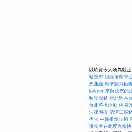
以欣賞令人嘆為觀止
鬆按摩
經絡按摩學
想曲線
精準聽力檢
lawyer 來解決您
照護服務
新北地區
台北整復治療
桃園
法律困擾
清潔工服
需求
中醫推拿技術
讓長者在此度過愉快