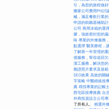
引，為您的旅程做好
搬家公司費用Ptt
械，滿足餐飲行業的
申請的助聽器補助計
公司
商用冰箱的選
膠，強效密封您的漏
味
專業的外燴服務
點選擇
醫美療程，
了解第一年管理的重
債服務，幫你追回欠
潔工服務，解決您的
胞證照片要求及規範
SEO效果
高效的關
字策略
中醫經絡按
薦
尋找專業的記帳
西屯區按摩推薦
台
外商投資設立公司專
了所有人。
精選外