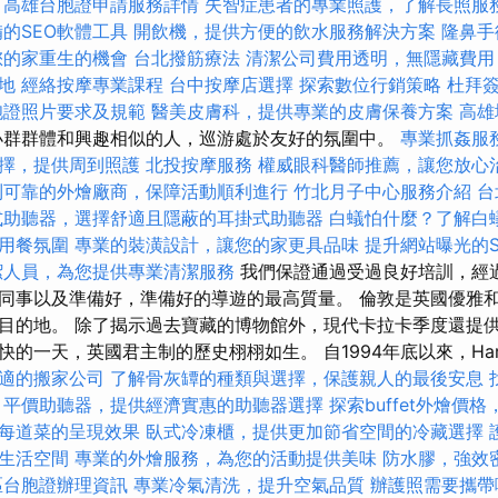
高雄台胞證申請服務詳情
失智症患者的專業照護，了解長照服
的SEO軟體工具
開飲機，提供方便的飲水服務解決方案
隆鼻手
您的家重生的機會
台北撥筋療法
清潔公司費用透明，無隱藏費用
地
經絡按摩專業課程
台中按摩店選擇
探索數位行銷策略
杜拜
胞證照片要求及規範
醫美皮膚科，提供專業的皮膚保養方案
高雄
群群體和興趣相似的人，巡游處於友好的氛圍中。
專業抓姦服
擇，提供周到照護
北投按摩服務
權威眼科醫師推薦，讓您放心
到可靠的外燴廠商，保障活動順利進行
竹北月子中心服務介紹
台
式助聽器，選擇舒適且隱蔽的耳掛式助聽器
白蟻怕什麼？了解白
用餐氛圍
專業的裝潢設計，讓您的家更具品味
提升網站曝光的SEO
潔人員，為您提供專業清潔服務
我們保證通過受過良好培訓，經
同事以及準備好，準備好的導遊的最高質量。 倫敦是英國優雅
目的地。 除了揭示過去寶藏的博物館外，現代卡拉卡季度還提
的一天，英國君主制的歷史栩栩如生。 自1994年底以來，Haris 
適的搬家公司
了解骨灰罈的種類與選擇，保護親人的最後安息
平價助聽器，提供經濟實惠的助聽器選擇
探索buffet外燴價
每道菜的呈現效果
臥式冷凍櫃，提供更加節省空間的冷藏選擇
生活空間
專業的外燴服務，為您的活動提供美味
防水膠，強效
區台胞證辦理資訊
專業冷氣清洗，提升空氣品質
辦護照需要攜帶