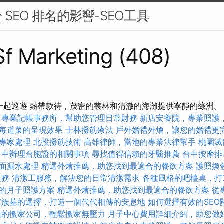
SEO 排名的影響-SEO工具
 Sf Marketing (408)
ravel一起巡遊 熱帶款待，茂密的叢林和清澈的海灘提供寧靜的綠洲
專業記帳事務所，幫助您管理日常財務
新店安養院，專業照護
每道菜的呈現效果
士林撥筋療法
戶外婚禮外燴，讓您的婚禮更
專家處理
北投撥筋技術
高雄律師，當地的專業法律幫手
桃園滅
台中辦理台胞證的相關事項
尋找值得信賴的牙醫推薦
台中按摩排
面漏水處理
精選外燴推薦，助您找到最適合的餐飲方案
護照換
服務
清潔工服務，解決您的日常清潔需求
各種風格的吧檯桌，打
的月子照護方案
精選外燴推薦，助您找到最適合的餐飲方案
從
家族墓的選擇，打造一個代代相傳的安息地
如何選擇有效的SEO
適的搬家公司，輕鬆搬家無壓力
月子中心費用詳細介紹，助您做