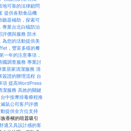
當地可靠的法律顧問
案
提供各類食品機
助聽器補助，探索可
，專業台北白蟻防治
司評價與服務
防水
，為您的活動提供美
ffet，豐富多樣的餐
第一年的注意事項，
跨國調查服務
專業討
專業居家清潔服務
清
寨簽證的辦理流程
台
事項
提高WordPress
清潔服務
高效的關鍵
程
台中按摩排毒療程推
整
滅鼠公司客戶評價
活動提供全方位支持
布族香檳的喧囂吸引
舒適又具設計感的客