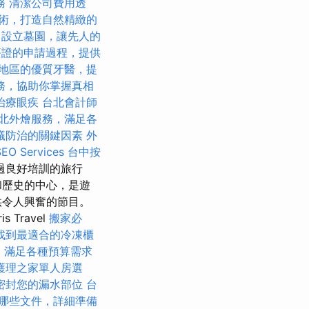
務
清潔公司費用透
術，打造自然精緻的
設立墓園，讓先人的
簽證的申請過程，提供
地區的優質牙醫，提
務，協助你掌握真相
治療眼疾
台北會計師
北外燴服務，滿足各
蟻防治的關鍵因素
外
 Services
台中按
過良好培訓的旅行
和歷史的中心，是遊
供令人興奮的節目。
Travel
搬家必
找到最適合的冷凍櫃
格，滿足各種預算需求
護理之家單人房選
密封您的漏水部位
台
哪些文件，詳細準備