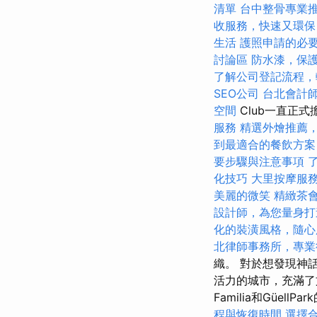
清單
台中整骨專業
收服務，快速又環保
生活
護照申請的必
討論區
防水漆，保
了解公司登記流程，
SEO公司
台北會計
空間
Club一直正
服務
精選外燴推薦
到最適合的餐飲方案
要步驟與注意事項
化技巧
大里按摩服
美麗的微笑
精緻茶
設計師，為您量身打
化的裝潢風格，隨心
北律師事務所，專業
織。 對於想發現神
活力的城市，充滿了
Familia和GüellP
程與恢復時間
選擇