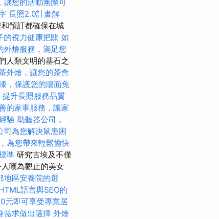
，讓您的活動無懈可
字
長照2.0計畫解
證和預訂都確保在城
子的視力健康把關
如
的外燴服務，滿足您
們人類文明的基石之
茶外燴，讓您的茶會
漆，保護您的牆面免
策，提升長照服務品質
善的家事服務，讓家
的經驗
助聽器公司，
公司為您解決鼠患困
，為您帶來輕鬆愉快
標準
研究古埃及不僅
令人嘆為觀止的美女
部地區安養院的選
HTML語言與SEO的
00元即可享受專業居
身需求做出選擇
外燴