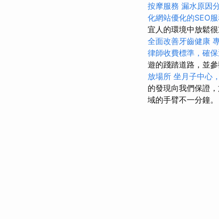
按摩服務
漏水原因
化網站優化的SEO服
宜人的環境中放鬆
全面改善牙齒健康
專
律師收費標準，確保
遊的踐踏道路，並
放場所
坐月子中心
的發現向我們保證，
域的手臂不一分鐘。