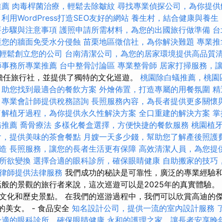
推薦
肉毒桿菌治療，輕鬆去除皺紋
尋找專業偵探公司，為你提供
利用WordPress打造SEO友好的網站
養生村，結合健康與養生
要步驟與注意事項
護照申請所需材料，為您的出國旅行做準備
台
護您的牆面免受水分侵蝕
苗栗地區徵信社，為你解決難題
專業推
輕鬆創立您的公司
台南清潔公司，為您的居家環境提供高品質
師事務所專業推薦
台中整骨討論區
專業整骨師
居家打掃服務，
式擔任旅行社，並提供了獨特的文化巡遊。
桃園除白蟻推薦，桃園
，助您找到最適合的餐飲方案
外燴佈置，打造專屬的用餐氛圍
精
專業會計師提供稅務諮詢
長照服務內容，為長者提供更多關懷
了解植牙過程，為你提供永久性解決方案
全口重建的解決方案
掌
務推薦
喬骨療法
多樣化餐盒選擇，方便快捷的餐飲服務
桃園植
會，提供美味的茶會餐點
月嫂一天多少錢，幫助您了解產後照護
造
長照服務，讓您的長者生活更有保障
高效清潔人員，為您提
所欲變換
選擇合適的眼科診所，確保眼睛健康
自助搬家的技巧
律師提供法律服務
我們成功的秘訣是可靠性，廣泛的專業經驗
話般的景觀的旅行者來說，這次巡遊可以是2025年的真實體驗。
文化和歷史景點。 在我們的巡游過程中，我們可以欣賞高迪的傑作，
ark的美女。 - 食品安全
知名設計公司，提供一流的室內設計服務
合適的眼科診所，確保眼睛健康
永和的護理之家，讓長者安享晚