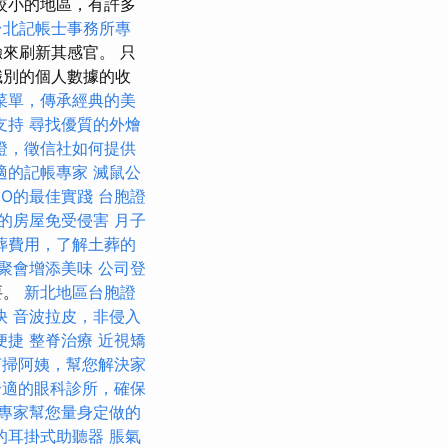
較小的地區，有許多
台北記帳士事務所專
來刷新其感官。 只
識別的個人數據的收
菜單，傳承經典的美
支持
尋找優質的外燴
證，徵信社如何提供
適的記帳專家
滅鼠公
EO的最佳實踐
台胞證
的房屋免受侵害
月子
葬費用，了解土葬的
聚會增添美味
公司登
要。
新北地區台胞證
快
音波拉皮，非侵入
便捷
整脊治療
近視矯
打掃阿姨，幫您解決家
合適的眼科診所，確保
專家幫您量身定做的
的耳掛式助聽器
脹氣