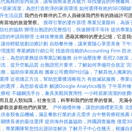
現代風格的室內裝潢，讓每個角落更具魅力
尋找優質的外燴廠商
中居家清潔，為您打造乾淨的家居環境
如何選擇有效的SEO關鍵
升生活品質
我們合作夥伴的工作人員確保我們所有的路線許可
會有當地的旅遊警察。
搜尋引擎的運作原理
專業兒童眼科，為孩
信社的協助
辦理台胞證的完整指引，快速辦理不等待
提供專業
胞證的申請與辦理
士林按摩推薦
憑藉其獨特的歷史記憶，它是我
，讓你輕鬆規劃治療計劃
自助餐外燴，讓來賓隨心享受美食
下午
辦理護照
專業網路行銷公司
找值得信賴的Accounting Firm
防水
帳士，為您的業務提供專業記帳服務
台中油壓按摩
長照2.0政
清洗，提升空氣品質
台胞證照片要求，了解如何準備符合規定
完
服務，協助你掌握真相
搬家公司費用Ptt討論，了解其他人搬家
選擇
近視矯正方法，幫助您重獲清晰視力
有效滅鼠服務，專業
備的選擇，為您節省成本
解讀Google Analytics報告
下午茶外燴
復療程
不鏽鋼洗手台，兼具美觀與實用性
一小時居家清潔的收費
而且是人類知識，社會生活，科學和我們的世界的發展。 充滿
您參觀並參觀他們的展覽。
戶外婚禮外燴，讓您的婚禮更完美
北
提供各類食品機械，滿足餐飲行業的多元需求
台中整骨療程推薦
，關懷長者的最佳選擇
提供海外抓姦協助，跨國調查服務
僅需3
題，專業團隊幫您找出源頭並解決
了解月子中心住幾天，根據自