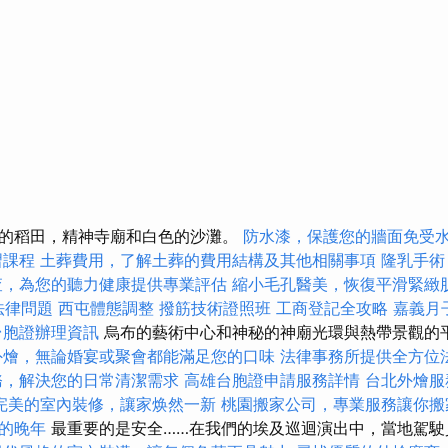
的稻田，精神寺廟和白色的沙灘。
防水漆，保護您的牆面免受
習課程
土葬費用，了解土葬的費用結構及其他相關事項
隆乳手術
查，為您的聽力健康提供專業評估
縮小毛孔醫美，恢復平滑緊緻
的法律問題
西屯體態調整
撥筋技術證照班
工商登記全攻略
嘉義月
台胞證辦理資訊
烏布的藝術中心和神秘的神廟光環與熱帶景觀的
外燴，無論婚宴或聚會都能滿足您的口味
法律事務所提供全方位
務，解決您的日常清潔需求
高雄台胞證申請服務詳情
台北外燴服
完美的室內裝修，讓家焕然一新
桃園搬家公司，專業服務讓你搬
的晚年
最重要的是安全……在我們的埃及巡迴演出中，當地駕駛