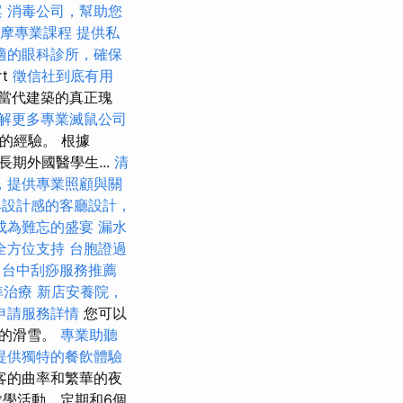
案
消毒公司，幫助您
按摩專業課程
提供私
適的眼科診所，確保
t
徵信社到底有用
這是當代建築的真正瑰
解更多專業滅鼠公司
的經驗。 根據
名長期外國醫學生...
清
，提供專業照顧與關
具設計感的客廳設計，
成為難忘的盛宴
漏水
全方位支持
台胞證過
台中刮痧服務推薦
準治療
新店安養院，
申請服務詳情
您可以
上的滑雪。
專業助聽
提供獨特的餐飲體驗
客的曲率和繁華的夜
教學活動，定期和6個