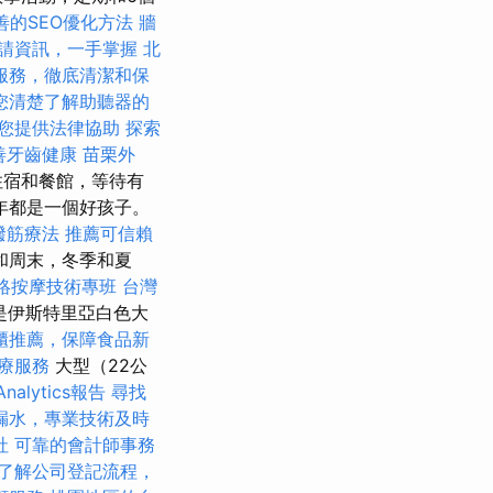
善的SEO優化方法
牆
請資訊，一手掌握
北
服務，徹底清潔和保
您清楚了解助聽器的
您提供法律協助
探索
善牙齒健康
苗栗外
住宿和餐館，等待有
年都是一個好孩子。
撥筋療法
推薦可信賴
和周末，冬季和夏
絡按摩技術專班
台灣
ta是伊斯特里亞白色大
櫃推薦，保障食品新
療服務
大型（22公
nalytics報告
尋找
漏水，專業技術及時
社
可靠的會計師事務
了解公司登記流程，