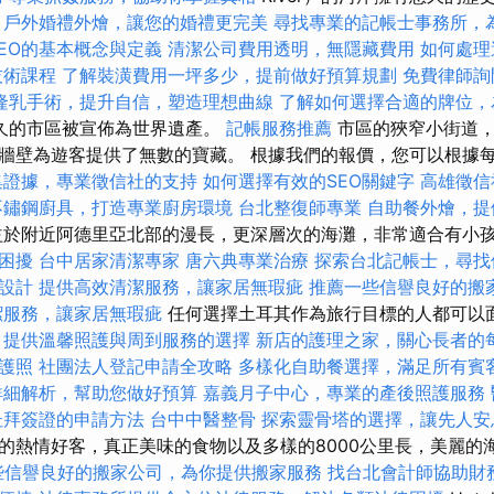
。
戶外婚禮外燴，讓您的婚禮更完美
尋找專業的記帳士事務所，
SEO的基本概念與定義
清潔公司費用透明，無隱藏費用
如何處理
技術課程
了解裝潢費用一坪多少，提前做好預算規劃
免費律師詢
隆乳手術，提升自信，塑造理想曲線
了解如何選擇合適的牌位，
悠久的市區被宣佈為世界遺產。
記帳服務推薦
市區的狹窄小街道，
牆壁為遊客提供了無數的寶藏。 根據我們的報價，您可以根據
集證據，專業徵信社的支持
如何選擇有效的SEO關鍵字
高雄徵信
不鏽鋼廚具，打造專業廚房環境
台北整復師專業
自助餐外燴，提
於附近阿德里亞北部的漫長，更深層次的海灘，非常適合有小
困擾
台中居家清潔專家
唐六典專業治療
探索台北記帳士，尋找
設計
提供高效清潔服務，讓家居無瑕疵
推薦一些信譽良好的搬
潔服務，讓家居無瑕疵
任何選擇土耳其作為旅行目標的人都可以
，提供溫馨照護與周到服務的選擇
新店的護理之家，關心長者的
護照
社團法人登記申請全攻略
多樣化自助餐選擇，滿足所有賓
詳細解析，幫助您做好預算
嘉義月子中心，專業的產後照護服務
杜拜簽證的申請方法
台中中醫整骨
探索靈骨塔的選擇，讓先人安
的熱情好客，真正美味的食物以及多樣的8000公里長，美麗的
些信譽良好的搬家公司，為你提供搬家服務
找台北會計師協助財