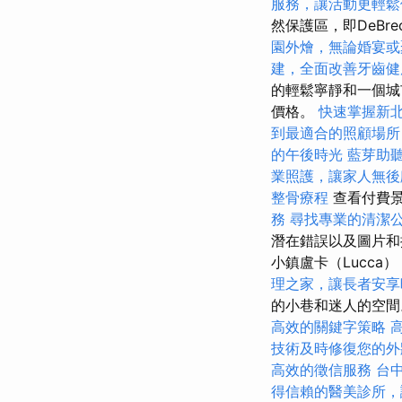
服務，讓活動更輕鬆
然保護區，即DeBr
園外燴，無論婚宴或
建，全面改善牙齒健
的輕鬆寧靜和一個城市
價格。
快速掌握新
到最適合的照顧場所
的午後時光
藍芽助
業照護，讓家人無後
整骨療程
查看付費景
務
尋找專業的清潔
潛在錯誤以及圖片和
小鎮盧卡（Lucca）
理之家，讓長者安享
的小巷和迷人的空
高效的關鍵字策略
技術及時修復您的外
高效的徵信服務
台
得信賴的醫美診所，