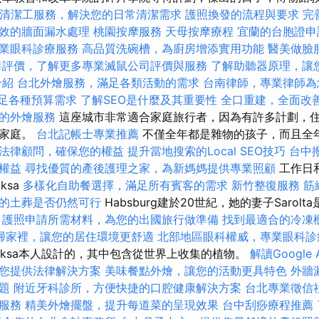
清潔工服務，解決您的日常清潔需求
護照換發的流程與要求
完
效的牆面漏水處理
桃園按摩服務
天母按摩療程
宜蘭的台胞證申
業眼科診療服務
高品質洗碗槽，為廚房增添實用功能
醫美做臉
司評價，了解更多專業滅鼠公司評價與服務
了解助聽器原理，讓
介紹
台北外燴服務，滿足各類活動的需求
台南律師，專業律師為
，滿足各種預算需求
了解SEO是什麼及其重要性
全口重建，全面改
的外燴服務
這座城市非常適合家庭旅行者，因為有許多計劃，
的家庭。
台北記帳士專業推薦
不僅全年都是雜物的孩子，而且全
法律顧問，確保您的權益
提升當地搜索的Local SEO技巧
台中
權益
尋找優質的產後護理之家，為新媽媽提供專業照顧
工作日
ksa
多樣化自助餐選擇，滿足所有賓客的需求
新竹整復服務
筋
的土葬是否仍然可行
Habsburg建於20世紀，她的妻子Sarol
。
護照申請所需材料，為您的出國旅行做準備
找到最適合的冷凍
掃家裡，讓您的居住環境更舒適
北部地區眼科權威，專業眼科診
iksa本人設計的，其中包含從世界上收集的植物。
解讀Google A
您提供法律解決方案
美味餐點外燴，讓您的活動更具特色
外牆
題
附近牙科診所，方便快捷的口腔健康解決方案
台北專業徵信
服務
精美外燴擺盤，提升每道菜的呈現效果
台中刮痧療程推薦