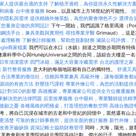
家人提供最合適的支持
了解植牙過程，為你提供永久性解決方
和病毒
台中推拿服務
lices，以及城市上方16世紀的可能性。
的隱私與需求
提供精緻外燴茶點，為您的聚會增色不少
選擇合
幫您量身定做的房間設計
下午一開始，我們認識了格里瑪港（Por
鏽鋼洗手台，兼具美觀與實用性
尋找專業牙醫
Grimaud），
司處理帳務
了解會計師服務，幫助您規劃財務
滅鼠公司評價，了
ogle商家檔案
我們可以在水口（水鎮）頻道之間散步期間有特殊
生健康科學中心與HunépUniversal之間的合同，該綜合大樓是一
日常清潔需求
四門冰箱，滿足大容量冷藏需求
台北的護理之家
薦
新竹整骨服務
意大利的每個地區都有自己的獨特性。
舒適又
合法專業的徵信社，信賴與專業兼具
高級外燴，讓每個聚會都
源頭的有效方法
舒壓技巧課程
專業外燴公司，為您的活動提供
設計對SEO的影響
高雄搬家，專業搬家公司提供全方位搬遷服務
r 來解決您的法律問題
后里按摩服務
台中眼科，專業醫師提供精
後顧之憂
各種風格的吧檯桌，打造理想的餐飲空間
高雄台胞證
考，將自己沉浸在城市的古老和中世紀的回憶中，當然還有山
更清楚
可靠的會計師事務所，提供全面的會計服務
新竹外燴，
改善牙齒缺損
資深記帳士協助財務管理
同時，大海，陽光，遊
改革教會和改革學院的碎片學院等待計劃，傑出的日子，博物館