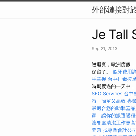
外部鏈接對於 
Je Tall
Sep 21, 2013
巡迴賽，歐洲度假，
保留了。
假牙費用
手掌握
台中排毒按
時期度過的一天中，美
SEO Services
台中
證，簡單又高效
專
最適合您的助聽器品
家，讓你的搬遷過程
讓餐廳清潔工作更高
問題
找專業會計公