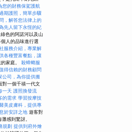
為您的財務保駕護航
過期護照，簡單步驟
問，解答您法律上的
為先人留下永恆的紀
綠色的阿諾河以及山
每個人的品味進行選
社服務介紹，專業解
供各種豐富餐點，讓
孩的家庭。
殺蟑螂服
值得信賴的財務顧問
家公司，為你提供搬
面對一個千禧一代文
每一天
護照換發流
客的需求
學習按摩技
醫美皮膚科，提供專
息於安詳之地
遊客對
海灘感到驚訝。
務規劃
提供到府外燴