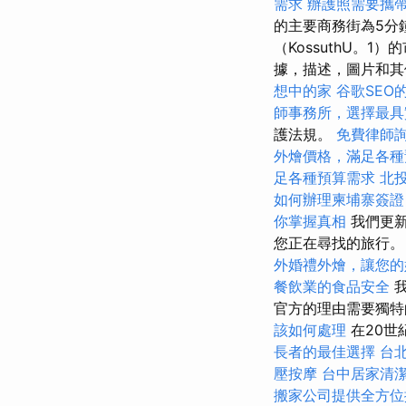
需求
辦護照需要攜
的主要商務街為5分鐘
（KossuthU。
據，描述，圖片和
想中的家
谷歌SEO
師事務所，選擇最具
護法規。
免費律師
外燴價格，滿足各種
足各種預算需求
北
如何辦理柬埔寨簽證
你掌握真相
我們更新
您正在尋找的旅行
外婚禮外燴，讓您的
餐飲業的食品安全
我
官方的理由需要獨特
該如何處理
在20世
長者的最佳選擇
台
壓按摩
台中居家清
搬家公司提供全方位