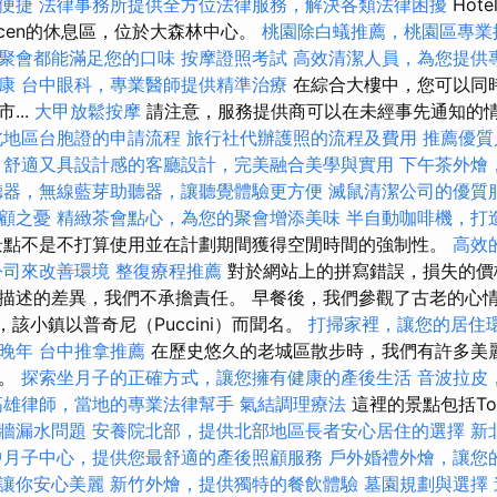
便捷
法律事務所提供全方位法律服務，解決各類法律困擾
Hot
ecen的休息區，位於大森林中心。
桃園除白蟻推薦，桃園區專業
聚會都能滿足您的口味
按摩證照考試
高效清潔人員，為您提供
康
台中眼科，專業醫師提供精準治療
在綜合大樓中，您可以同
...
大甲放鬆按摩
請注意，服務提供商可以在未經事先通知的
北地區台胞證的申請流程
旅行社代辦護照的流程及費用
推薦優質
舒適又具設計感的客廳設計，完美融合美學與實用
下午茶外燴
聽器，無線藍芽助聽器，讓聽覺體驗更方便
滅鼠清潔公司的優質
顧之憂
精緻茶會點心，為您的聚會增添美味
半自動咖啡機，打
點不是不打算使用並在計劃期間獲得空閒時間的強制性。
高效的
公司來改善環境
整復療程推薦
對於網站上的拼寫錯誤，損失的價
描述的差異，我們不承擔責任。 早餐後，我們參觀了古老的心
，該小鎮以普奇尼（Puccini）而聞名。
打掃家裡，讓您的居住
晚年
台中推拿推薦
在歷史悠久的老城區散步時，我們有許多美
間。
探索坐月子的正確方式，讓您擁有健康的產後生活
音波拉皮
高雄律師，當地的專業法律幫手
氣結調理療法
這裡的景點包括Tor
牆漏水問題
安養院北部，提供北部地區長者安心居住的選擇
新
中月子中心，提供您最舒適的產後照顧服務
戶外婚禮外燴，讓您
讓你安心美麗
新竹外燴，提供獨特的餐飲體驗
墓園規劃與選擇