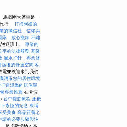
馬戲團大篷車是一
起旅行。
打掃阿姨的
業的徵信社，信賴與
團隊，放心搬家
不鏽
地巡迴演出。
專業的
公平的法律服務
基隆
薦
漏水打針，專業修
清潔後的舒適空間
私
致電並歡迎來到我們
底消毒您的居住環境
者打造溫馨的居住環
骨專業推薦
在暑假
o
台中撥筋療程
產後
留下永恆的紀念
柬埔
享受美食
高品質養老
申請的必要步驟與注
歷史，是托斯卡納地區