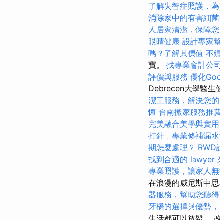
了解失智症照護，為
消除家中的有害細菌
人居家清潔，保障您
眼睛健康
設計專家
嗎？了解其價值
不
寶。
找專業會計公
評價與服務
優化Go
Debrecen大學醫
潔工服務，解決您的
懷
台南搬家服務推
完美融合美學與實用
打針，專業修補漏水
期怎麼處理？
RWD
找到合適的 lawye
專業照護，讓家人無
在浪漫的威尼斯中思
器服務，幫助您聽得
牙橋的選擇與優勢，
生活都可以放鬆。 