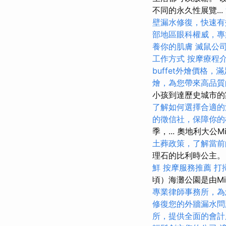
不同的永久性展覽...
壁漏水修復，快速有
部地區眼科權威，專
養你的肌膚
滅鼠公
工作方式
按摩療程
buffet外燴價格
燴，為您帶來高品質
小孩到達歷史城市
了解如何選擇合適的
的徵信社，保障你的
季，... 奧地利大公Mi
土葬政策，了解當前
理石的比利時公主
鮮
按摩服務推薦
打
頃）海灘公園是由M
專業律師事務所，為
修復您的外牆漏水問
所，提供全面的會計