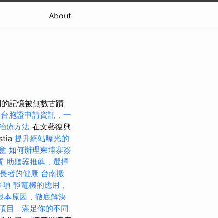
About
們的記憶被無數古蹟
的台胞證申請資訊，一
治療方法
在文藝復興
tia
提升網站曝光的
意
如何辦理柬埔寨簽
質
助聽器推薦，選擇
長者的健康
台南搬
事項
靜電機的應用，
根本原因，徹底解決
項目，滿足你的不同