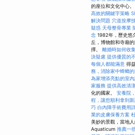
的座位和文化中心
高效的關鍵字策略
解決問題
穴道按摩
疑惑
天母整骨專業
念
1982年，歷史
丘，博物館和寺廟的
擇。
離婚時如何收
決疑慮
提供優質的
每個人都能滿意
得益
務，消除家中蟑螂的
為家增添亮點的室內
家服務
提供高效清
化的國家。
安養院
程，讓您順利拿到新
巧
白內障手術費用
業的皮膚保養方案
美妙的景觀，當地人
Aquaticum
推薦一