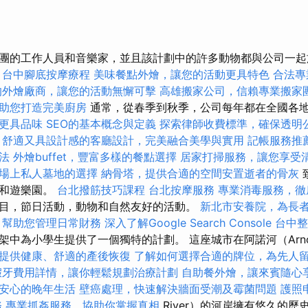
團的工作人員和音樂家，並且該計劃中的許多動物都與公司一
台中腳底按摩療程
美味餐點外燴，讓您的活動更具特色
合法專
的外燴廠商，讓您的活動無懈可擊
高雄搬家公司，信賴專業搬家
助您打造完美廚房
通常，從春季到秋季，公司每年都在全國各
更具品味
SEO的基本概念與定義
探索律師收費標準，確保透明
舒適又具設計感的客廳設計，完美融合美學與實用
記帳服務推
法
外燴buffet，豐富多樣的餐點選擇
居家打掃服務，讓您享受
場上私人墓地的選擇
納骨塔，提供合適的空間安置逝者的骨灰
園和遊樂園。
台北撥筋技巧課程
台北按摩服務
專業消毒服務，徹
目，節日活動，動物和自然友好的活動。
新北市安養院，為長
，幫助您管理日常財務
深入了解Google Search Console
台中整
架中為小學生提供了一個獨特的計劃。 這座城市在阿諾河（Arn
提供健康、舒適的產後恢復
了解如何選擇合適的牌位，為先人
假牙費用詳情，讓你輕鬆規劃治療計劃
自助餐外燴，讓來賓隨心
安心的晚年生活
壁癌處理，快速解決牆面受潮及霉菌問題
護照
務
專業抓姦服務，協助你掌握真相
River）的河岸擁有悠久的