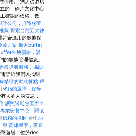
性作用。 酒店從酒店
的... 碎片文化中心
員工確認的價格，數
設計公司，打造您夢
推薦
探索台灣五大律
理符合適用的數據保
冷藏方案
探索buffet
uffet外燴價格，滿
們的數據管理信息。
專業抓姦服務，協助
打電話給我們以找到
味精緻的歐式餐點
戶
用冰箱的選擇，保障
所有人的人的安息，
務
護照過期怎麼辦？
專業安養中心，關懷
得信賴的律師
台中油
一餐
高雄搬家，專業
華遊艇，位於des