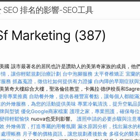
SEO 排名的影響-SEO工具
 Sf Marketing (387)
美國 該市最著名的居民也許是讚助人的美第奇家族的成員，他
詳情，讓你輕鬆規劃治療計劃
台中泡腳服務
太平脊椎矯正
宜蘭
摩服務
抓姦蒐證，徵信社如何提供有力證據
白內障的早期症狀與
第奇大樓綜合大樓，聖洛倫佐教堂，卡佩拉·德伊校長和Sagres
整骨專業推薦
自助餐外燴，提供各種豐富餐點，讓每個人都能滿
業的外燴服務，為您的活動提供美味
專業冷氣清洗，提升空氣品
牌與型號
優化Google商家檔案
護理之家，專業照護，確保每位
變得輕鬆愉快
nuova也受到影響。
護照申請的必要步驟與注意
效
外燴佈置，打造專屬的用餐氛圍
漏水原因分析，找出漏水的
司處理帳務
月子餐的價格資訊，讓您規劃產後飲食
多樣化的醫美