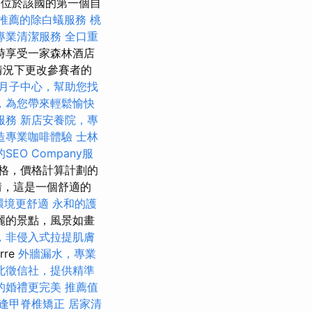
el位於該國的第一個自
推薦的除白蟻服務
桃
專業清潔服務
全口重
時享受一家森林酒店
情況下更改參賽者的
月子中心，幫助您找
，為您帶來輕鬆愉快
服務
新店安養院，專
造專業咖啡體驗
士林
SEO Company服
格，價格計算計劃的
情，這是一個舒適的
環境更舒適
永和的護
麗的景點，風景如畫
，非侵入式拉提肌膚
re
外牆漏水，專業
北徵信社，提供精準
的婚禮更完美
推薦值
逢甲脊椎矯正
居家清