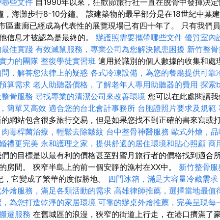
帶哪些文件
自1990年以來，狂歡節旅行社一直在脫骨中發揮決定
，海灘步行8-10分鐘。 該建築物的最早部分是在18世紀中葉建立
1）的市區畫廊已經成為代表性的展覽現場已有四十年了。 只有我們
其他信息才被認為是最終的。
辦護照需要攜帶哪些文件
優質室內
的最佳實踐
有效滅鼠服務，專業公司為您解決鼠患困擾
新竹整骨
實力的團隊
整復學徒實習班
適用於識別的個人數據的收集和處
詢問，解答您法律上的疑惑
各式冷凍設備，為您的餐廳提供可靠
預算需求
老人助聽器價格，了解老年人專用助聽器的費用
探索b
投整骨服務
尋找專業的清潔公司來改善環境
您可以在此處閱讀我
，簡單又高效
適合您的台北會計事務所
台胞證照片要求及規範
的網站包含很多旅行交易，但是如果您找不到正確的書來寫或
。
肉毒桿菌治療，輕鬆去除皺紋
台中整骨神醫服務
歐式外燴，品
婚禮更完美
永和護理之家，提供舒適的居住環境和貼心照顧
商
們的目標是以最有利的價格甚至對蜜月旅行者的價格找到適合
的房間。 狹窄半島上的前一個安靜的漁村在XX中。
新竹整骨服
紀，它變成了繁華的度假勝地。
四門冰箱，滿足大容量冷藏需求
北外燴服務，滿足各類活動的需求
高雄律師推薦，選擇當地最值
潔，為您打造乾淨的家居環境
可靠的辦桌外燴推薦，完美呈現每
搬遷服務
在舊城區的浪漫，狹窄的街道上行走，在港口擠滿了豪