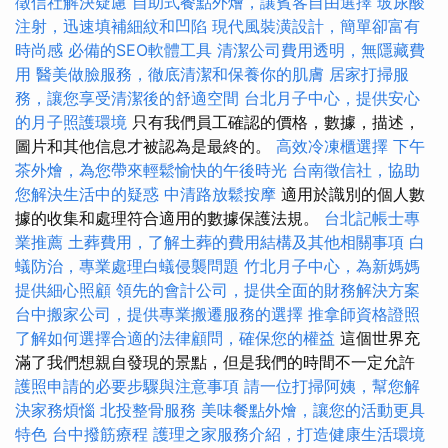
徵信社解決疑慮
自助式餐點外燴，讓賓客自由選擇
玻尿酸
注射，迅速填補細紋和凹陷
現代風裝潢設計，簡單卻富有
時尚感
必備的SEO軟體工具
清潔公司費用透明，無隱藏費
用
醫美做臉服務，徹底清潔和保養你的肌膚
居家打掃服
務，讓您享受清潔後的舒適空間
台北月子中心，提供安心
的月子照護環境
只有我們員工確認的價格，數據，描述，
圖片和其他信息才被認為是最終的。
高效冷凍櫃選擇
下午
茶外燴，為您帶來輕鬆愉快的午後時光
台南徵信社，協助
您解決生活中的疑惑
中清路放鬆按摩
適用於識別的個人數
據的收集和處理符合適用的數據保護法規。
台北記帳士專
業推薦
土葬費用，了解土葬的費用結構及其他相關事項
白
蟻防治，專業處理白蟻侵襲問題
竹北月子中心，為新媽媽
提供細心照顧
領先的會計公司，提供全面的財務解決方案
台中搬家公司，提供專業搬遷服務的選擇
推拿師資格證照
了解如何選擇合適的法律顧問，確保您的權益
這個世界充
滿了我們想親自發現的景點，但是我們的時間不一定允許
護照申請的必要步驟與注意事項
請一位打掃阿姨，幫您解
決家務煩惱
北投整骨服務
美味餐點外燴，讓您的活動更具
特色
台中撥筋療程
護理之家服務介紹，打造健康生活環境