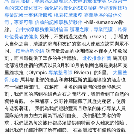
惑
撿骨服務，專業為您處理親人安葬的最後步驟
保證第一
頁的SEO優化技巧
強化網站優化的SEO服務
學習按摩技巧
專業記帳士事務所服務
桃園按摩服務
嘉義地區的徵信公
司，專業可靠
信賴的記帳事務所夥伴
-Niš-Kumanovo路
線。
台中按摩服務推薦討論區
護理之家，專業照護，確保
每位長者的健康
另外，不要錯過戈佐島（Gozo），那裡的
大自然之美，清澈的潟湖和友好的當地人使這次訪問與眾不
同。
按摩療程介紹
訪問量最高的亞洲國家不僅令人印象深
刻，而且還提供了眾多的生活體驗。
北投推拿推薦
馬其頓
北部過境住宿的酒店以及3月和10月的集團也將是奧林匹克
里維埃拉（Olympic
專業整骨師
Riviera）的5星。
大里整
骨服務
馬其頓北部的酒店和奧林匹斯的里維埃拉的酒店也
有一個健康部門。 在越南，著名的海龍灣的景像印象深
刻，我們真的感到在綠色岩石之間航行，我們看到了自然的
獨特奇觀。 在柬埔寨，吳哥神廟隱藏了其歷史秘密，使所
有遊客著迷。 我們為我們經驗豐富且敬業的旅行專業人員
團隊始終努力盡力而為而感到自豪。 我們關注乘客的需
求，我們認為每次旅行都必須提供獨特而令人難忘的體驗，
因此我們仔細計劃了所有細節。 在歐洲城市和偏遠的景觀