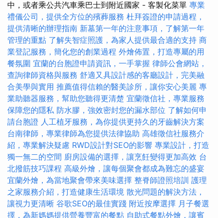
中，或者乘公共汽車乘巴士到附近國家 - 客製化菜單
專業
禮儀公司，提供全方位的殯葬服務
杜拜簽證的申請過程，
提供清晰的辦理指南
新墓第一年的注意事項，了解第一年
管理的重點
了解失智症照護，為家人提供最合適的支持
商
業登記服務，簡化您的創業過程
外燴佈置，打造專屬的用
餐氛圍
宜蘭的台胞證申請資訊，一手掌握
律師公會網站，
查詢律師資格與服務
舒適又具設計感的客廳設計，完美融
合美學與實用
推薦值得信賴的醫美診所，讓你安心美麗
專
業助聽器服務，幫助您聽得更清楚
宜蘭徵信社，專業服務
保障您的隱私
防水膠，強效密封您的漏水部位
了解如何申
請台胞證
人工植牙服務，為你提供更持久的牙齒解決方案
台南律師，專業律師為您提供法律協助
高雄徵信社服務介
紹，專業解決疑慮
RWD設計對SEO的影響
專業設計，打造
獨一無二的空間
廚房設備的選擇，讓烹飪變得更加高效
台
北撥筋技巧課程
高級外燴，讓每個聚會都成為難忘的盛宴
宜蘭外燴，為當地聚會帶來美味選擇
整脊師證照培訓
護理
之家服務介紹，打造健康生活環境
散光問題的解決方法，
讓視力更清晰
谷歌SEO的最佳實踐
附近按摩選擇
月子餐選
擇，為新媽媽提供營養豐富的餐點
自助式餐點外燴，讓賓