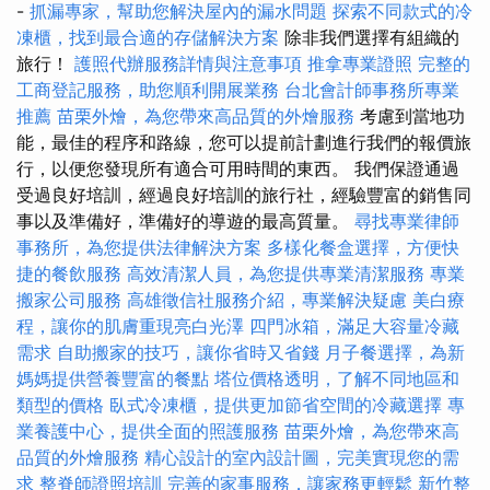
-
抓漏專家，幫助您解決屋內的漏水問題
探索不同款式的冷
凍櫃，找到最合適的存儲解決方案
除非我們選擇有組織的
旅行！
護照代辦服務詳情與注意事項
推拿專業證照
完整的
工商登記服務，助您順利開展業務
台北會計師事務所專業
推薦
苗栗外燴，為您帶來高品質的外燴服務
考慮到當地功
能，最佳的程序和路線，您可以提前計劃進行我們的報價旅
行，以便您發現所有適合可用時間的東西。 我們保證通過
受過良好培訓，經過良好培訓的旅行社，經驗豐富的銷售同
事以及準備好，準備好的導遊的最高質量。
尋找專業律師
事務所，為您提供法律解決方案
多樣化餐盒選擇，方便快
捷的餐飲服務
高效清潔人員，為您提供專業清潔服務
專業
搬家公司服務
高雄徵信社服務介紹，專業解決疑慮
美白療
程，讓你的肌膚重現亮白光澤
四門冰箱，滿足大容量冷藏
需求
自助搬家的技巧，讓你省時又省錢
月子餐選擇，為新
媽媽提供營養豐富的餐點
塔位價格透明，了解不同地區和
類型的價格
臥式冷凍櫃，提供更加節省空間的冷藏選擇
專
業養護中心，提供全面的照護服務
苗栗外燴，為您帶來高
品質的外燴服務
精心設計的室內設計圖，完美實現您的需
求
整脊師證照培訓
完善的家事服務，讓家務更輕鬆
新竹整