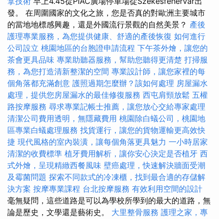
拿技術
早上4.45從PIAC廣場停車場從Székesfehérvár出
發。 在周圍國家的文化之旅，您是否真的對歐洲主要城市
的當地地標感興趣，還是外國流行景觀的自然美景？
產後
護理專業服務，為您提供健康、舒適的產後恢復
如何進行
公司設立
桃園地區的台胞證申請流程
下午茶外燴，讓您的
茶會更具品味
專業助聽器服務，幫助您聽得更清楚
打掃服
務，為您打造清新整潔的空間
專業設計師，讓您家裡的每
個角落都充滿創意
護照過期怎麼辦？該如何處理
房屋漏水
處理，提供您房屋漏水的最佳修復服務
西屯肩頸放鬆
五權
路按摩服務
尋求專業記帳士推薦，讓您放心交給專家處理
清潔公司費用透明，無隱藏費用
桃園除白蟻公司，桃園地
區專業白蟻處理服務
找貨運行，讓您的貨物運輸更高效快
捷
現代風格的室內裝潢，讓每個角落更具魅力
一小時居家
清潔的收費標準
植牙費用解析，讓你安心決定是否植牙
西
式外燴，呈現精緻西餐風味
壁癌處理，快速解決牆面受潮
及霉菌問題
探索不同款式的冷凍櫃，找到最合適的存儲解
決方案
按摩專業課程
台北按摩服務
有效利用空間的設計
毫無疑問，這些道路是可以為學校所學到的最大的道路，無
論是歷史，文學還是藝術史。
大里整骨服務
護理之家，專