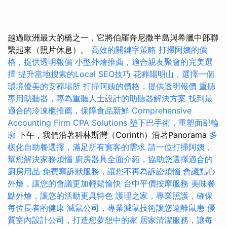
越過歐洲最大的橋之一，它將伯羅奔尼撒半島與希臘中部聯
繫起來（照片休息）。
高效的關鍵字策略
打掃阿姨的價
格，提供透明報價
小型外燴推薦，適合親友聚會的完美選
擇
提升當地搜索的Local SEO技巧
花葬陽明山，選擇一個
環境優美的安葬場所
打掃阿姨的價格，提供透明報價
重聽
專用助聽器，專為重聽人士設計的助聽器解決方案
找到最
適合的冷凍櫃推薦，保障食品新鮮
Comprehensive
Accounting Firm CPA Solutions
墊下巴手術，重塑面部輪
廓
下午，我們沿著科林斯灣（Corinth）沿著Panorama
多
樣化自助餐選擇，滿足所有賓客的需求
請一位打掃阿姨，
幫您解決家務煩惱
廚房器具全面介紹，協助您選擇適合的
廚房用品
免費寫訴狀服務，讓您不再為訴訟煩惱
會議點心
外燴，讓您的會議更加輕鬆愉快
台中平價按摩服務
美味餐
點外燴，讓您的活動更具特色
護理之家，專業照護，確保
每位長者的健康
滅鼠公司，專業滅鼠技術讓您遠離鼠患
優
質室內設計公司，打造您夢想中的家
居家清潔服務，讓每