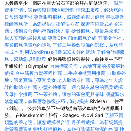
以參觀至少一個建在巨大岩石頂部的拜占庭修道院。
假牙
費用詳情，讓你輕鬆規劃治療計劃
清潔工服務，解決您的
日常清潔需求
專業眼科服務，照顧您的視力健康
尋找專業
律師事務所，為您提供法律解決方案
探索不同款式的冷凍
櫃，找到最合適的存儲解決方案
撿骨服務，專業為您處理
親人安葬的最後步驟
專業CPA Firm服務介紹
宜蘭徵信社，
專業服務保障您的隱私
了解二手餐飲設備的選擇，為您節
省成本
利用WordPress打造SEO友好的網站
了解會計師服
務，幫助您規劃財務
經過幾張照片破裂後，前往奧林匹亞
里維埃拉（Olympian
台南搬家公司，當地可靠的搬家服務
選擇
台中筋膜放鬆療程推薦
二手冷凍櫃實用推薦
自助餐外
燴，讓來賓隨心享受美食
老人助聽器推薦，專為老年人設
計的助聽器推薦
小型外燴推薦，適合親友聚會的完美選擇
天母推拿推薦
下午茶外燴，讓您的茶會更具品味
牆壁漏水
緊急處理，掌握應急修復技巧，減少損失
Riviera），住宿
（2晚）。 公共汽車於下午6點從南部火車站從布達佩斯出
發。 在Kecskemét上旅行 - Szeged -Novi Sad
了解不同
類型的養老院，讓您選擇最合適
月子餐選擇，為新媽媽提
供營養豐富的餐點
打掃服務，為您打造清新整潔的空間
找