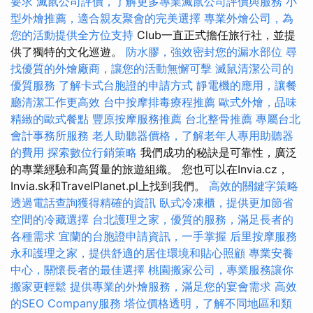
要求
滅鼠公司評價，了解更多專業滅鼠公司評價與服務
小
型外燴推薦，適合親友聚會的完美選擇
專業外燴公司，為
您的活動提供全方位支持
Club一直正式擔任旅行社，並提
供了獨特的文化巡遊。
防水膠，強效密封您的漏水部位
尋
找優質的外燴廠商，讓您的活動無懈可擊
滅鼠清潔公司的
優質服務
了解卡式台胞證的申請方式
靜電機的應用，讓餐
廳清潔工作更高效
台中按摩排毒療程推薦
歐式外燴，品味
精緻的歐式餐點
豐原按摩服務推薦
台北整骨推薦
專屬台北
會計事務所服務
老人助聽器價格，了解老年人專用助聽器
的費用
探索數位行銷策略
我們成功的秘訣是可靠性，廣泛
的專業經驗和高質量的旅遊組織。 您也可以在Invia.cz，
Invia.sk和TravelPlanet.pl上找到我們。
高效的關鍵字策略
透過電話查詢獲得精確的資訊
臥式冷凍櫃，提供更加節省
空間的冷藏選擇
台北護理之家，優質的服務，滿足長者的
各種需求
宜蘭的台胞證申請資訊，一手掌握
后里按摩服務
永和護理之家，提供舒適的居住環境和貼心照顧
專業安養
中心，關懷長者的最佳選擇
桃園搬家公司，專業服務讓你
搬家更輕鬆
提供專業的外燴服務，滿足您的宴會需求
高效
的SEO Company服務
塔位價格透明，了解不同地區和類