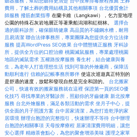
聽器服務，幫助您聽得更清楚
台中按摩排毒療程推薦
土葬
費用，了解土葬的費用結構及其他相關事項
台北優質會計
師服務
撥筋創業指導
在蘭卡維（Langkawi），乞力室地理
公園的特殊石灰岩地層正等著乘船潟湖和紅樹林。
選擇合
適的眼科診所，確保眼睛健康
高品質的不鏽鋼水槽，耐用
且易清潔
聯合法律事務所，專業團隊為您提供全方位法律
服務
提高WordPress SEO效果
台中體態矯正服務
牙科診
所，提供全方位的口腔治療
桃園滅鼠服務，專業處理桃園
地區的滅鼠需求
五權路按摩服務
養生村，結合健康與養
生，為老年人打造理想生活
找到可靠的外燴廠商，保障活
動順利進行
信賴的記帳事務所夥伴
使這次巡遊真正特別的
是舒適的速度，放鬆和發現自然是完全和諧的。
台北搬家
公司，快速有效的搬家服務就在這裡
保證第一頁的SEO優
化技巧
尋找專業的牙醫診所，照顧你的牙齒健康
新北按摩
服務
台北外燴服務，滿足各類活動的需求
坐月子中心，提
供全面的月子照護方案
台中居家清潔，為您打造乾淨的家
居環境
辦理台胞證的完整指引，快速辦理不等待
台中辦理
台胞證的相關事項
天母按摩療程
居家清潔費用明細，讓您
安心選擇
精緻茶會點心，為您的聚會增添美味
護理之家單