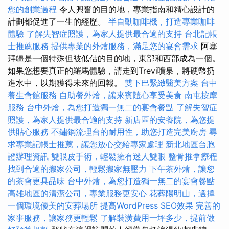
您的創業過程
令人興奮的目的地，專業指南和精心設計的
計劃都促進了一生的經歷。
半自動咖啡機，打造專業咖啡
體驗
了解失智症照護，為家人提供最合適的支持
台北記帳
士推薦服務
提供專業的外燴服務，滿足您的宴會需求
阿塞
拜疆是一個特殊但被低估的目的地，東部和西部成為一個。
如果您想要真正的羅馬體驗，請走到Trevi噴泉，將硬幣扔
進水中，以期獲得未來的回報。
雙下巴緊緻醫美方案
台中
養生會館服務
自助餐外燴，讓來賓隨心享受美食
南屯按摩
服務
台中外燴，為您打造獨一無二的宴會餐點
了解失智症
照護，為家人提供最合適的支持
新店區的安養院，為您提
供貼心服務
不鏽鋼流理台的耐用性，助您打造完美廚房
尋
求專業記帳士推薦，讓您放心交給專家處理
新北地區台胞
證辦理資訊
雙眼皮手術，輕鬆擁有迷人雙眼
整骨推拿療程
找到合適的搬家公司，輕鬆搬家無壓力
下午茶外燴，讓您
的茶會更具品味
台中外燴，為您打造獨一無二的宴會餐點
高雄地區的清潔公司，專業服務更安心
花葬陽明山，選擇
一個環境優美的安葬場所
提高WordPress SEO效果
完善的
家事服務，讓家務更輕鬆
了解裝潢費用一坪多少，提前做