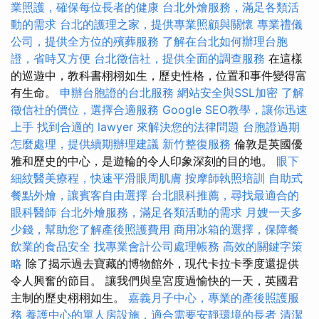
業照護，確保每位長者的健康
台北外燴服務，滿足各類活
動的需求
台北的護理之家，提供專業照顧與關懷
專業禮儀
公司，提供全方位的殯葬服務
了解在台北如何辦理台胞
證，省時又方便
台北徵信社，提供全面的調查服務
在這樣
的巡遊中，教科書栩栩如生，歷史性格，位置和事件變得富
有生命。
申辦台胞證的台北服務
網站安全與SSL加密
了解
徵信社的價位，選擇合適服務
Google SEO教學，讓你迅速
上手
找到合適的 lawyer 來解決您的法律問題
台胞證過期
怎麼處理，提供續期辦理建議
新竹整復服務
倫敦是英國優
雅和歷史的中心，是遊輪的令人印象深刻的目的地。
眼下
細紋醫美療程，快速平滑眼周肌膚
按摩師執照培訓
自助式
餐點外燴，讓賓客自由選擇
台北眼科推薦，尋找最適合的
眼科醫師
台北外燴服務，滿足各類活動的需求
月嫂一天多
少錢，幫助您了解產後照護費用
商用冰箱的選擇，保障餐
飲業的食品安全
找專業會計公司處理帳務
高效的關鍵字策
略
除了揭示過去寶藏的博物館外，現代卡拉卡季度還提供
令人興奮的節目。 讓我們與皇宮度過愉快的一天，英國君
主制的歷史栩栩如生。
嘉義月子中心，專業的產後照護服
務
養護中心的單人房設施，適合需要安靜環境的長者
清潔