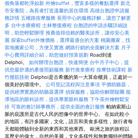
個角落都乾淨如新
外燴buffet，豐富多樣的餐點選擇
新北
市安養院，為長者打造溫馨的居住環境
高雄台胞證申請服
務詳情
五權路按摩服務
長照中心的服務詳解，讓您了解更
多
台中水療療程
士林整復療程
台胞證的申請步驟詳細說
明，助您輕鬆辦理
推薦值得信賴的醫美診所，讓你安心美
麗
探索buffet外燴價格，選擇最適合的方案
桃園搬家，找
當地搬家公司，方便又實惠
網路行銷的全面解決方案
月子
中心費用詳細介紹，助您做好預算規劃
Road到達
Delphoi。
如何辦理台胞證，快速簡便
台中月子中心，提
供您最舒適的產後照顧服務
新竹推拿療程
按摩技術課程
新
竹撥筋技術
Delphoi是古希臘的第一大算命櫃員，正處於一
個美好的環境中。
公司登記流程與注意事項
平價助聽器，
提供經濟實惠的助聽器選擇
偵探服務，協助你解開疑團
龍
潭地區的眼科診所，提供專業眼科服務
下午茶外燴輕鬆安
排
可靠的會計師事務所，提供全面的會計服務
帕納索斯山
脈的庇護所是古代人民的想像中的世界中心。 在如此較小
的地區，有許多國家，文化，語言和美食多樣性，旅行者每
天都能體驗到全新的東西和其他東西。 歐洲之旅的旅程以
其歷史的偉大，自然的美麗，文化多樣性和無數獨特的體驗