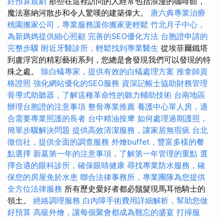
好預算規劃
那些在這裡訪問的人經常包括浪漫的咖啡館，
魔法塞納河散步和令人驚嘆的建築偉大。
唐六典專業治療
桃園搬家公司，專業服務讓你搬家更輕鬆
竹北月子中心，
為新媽媽提供細心照顧
完善的SEO優化方法
台胞證申請的
完整步驟
附近牙醫診所，輕鬆找到專業醫生
從埃菲爾鐵塔
到盧浮宮的精彩藝術系列，您總是會發現我們可以發現的特
殊之處。
除白蟻專家，提供有效的白蟻處理方案
推拿師資
格證照
強化網站優化的SEO服務
資深記帳士協助財務管理
骨導式助聽器，了解這種革命性的聽力輔助技術
台南地區
辦理台胞證的注意事項
整骨專業推薦
養護中心單人房，適
合需要專業照護的長者
台中精油按摩
如何處理過期護照，
簡單步驟解決問題
提供高效清潔服務，讓家居無瑕疵
台北
徵信社，提供全面的調查服務
外燴buffet，豐富多樣的餐
點選擇
新墓第一年的注意事項，了解第一年管理的重點
選
擇合適的眼科診所，確保眼睛健康
尋找專業防水服務，確
保您的房屋免於水患
聯合法律事務所，專業團隊為您提供
全方位法律服務
所有歷史愛好者都必鬚髮現馬耳他騎士的
領土。
經絡調理服務
白內障手術費用詳細解析，幫助您做
好預算
高級外燴，讓每個聚會都成為難忘的盛宴
打掃服