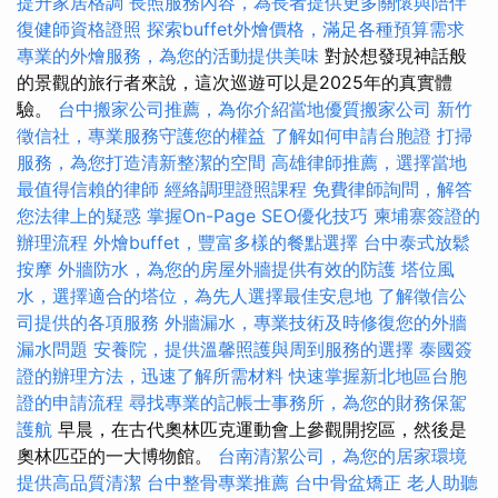
提升家居格調
長照服務內容，為長者提供更多關懷與陪伴
復健師資格證照
探索buffet外燴價格，滿足各種預算需求
專業的外燴服務，為您的活動提供美味
對於想發現神話般
的景觀的旅行者來說，這次巡遊可以是2025年的真實體
驗。
台中搬家公司推薦，為你介紹當地優質搬家公司
新竹
徵信社，專業服務守護您的權益
了解如何申請台胞證
打掃
服務，為您打造清新整潔的空間
高雄律師推薦，選擇當地
最值得信賴的律師
經絡調理證照課程
免費律師詢問，解答
您法律上的疑惑
掌握On-Page SEO優化技巧
柬埔寨簽證的
辦理流程
外燴buffet，豐富多樣的餐點選擇
台中泰式放鬆
按摩
外牆防水，為您的房屋外牆提供有效的防護
塔位風
水，選擇適合的塔位，為先人選擇最佳安息地
了解徵信公
司提供的各項服務
外牆漏水，專業技術及時修復您的外牆
漏水問題
安養院，提供溫馨照護與周到服務的選擇
泰國簽
證的辦理方法，迅速了解所需材料
快速掌握新北地區台胞
證的申請流程
尋找專業的記帳士事務所，為您的財務保駕
護航
早晨，在古代奧林匹克運動會上參觀開挖區，然後是
奧林匹亞的一大博物館。
台南清潔公司，為您的居家環境
提供高品質清潔
台中整骨專業推薦
台中骨盆矯正
老人助聽