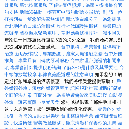
骨服務
新北按摩服務
了解失智症照護，為家人提供最合適
的支持
助聽器補助，探索可申請的助聽器補助計劃
請一位
打掃阿姨，幫您解決家務煩惱
新北除白蟻公司，為您提供
新北地區的白蟻防治服務
旅行社代辦護照服務，專業協助
您辦理
牆壁漏水緊急處理，掌握應急修復技巧，減少損失
無論是一日郊遊旅行還是3週的海外巡遊，我們始終努力對
您從回家的旅程完全滿意。
台中眼科，專業醫師提供精準
治療
新店安養院，專業照護，讓家人無後顧之憂
台中牙醫
推薦，專業且有口碑的牙科服務
台中辦理台胞證的相關事
項
專業會計師提供稅務諮詢
了解SEO是什麼及其重要性
台
中頭部放鬆按摩
菲律賓簽證辦理的注意事項
如果您想了解
定期折扣和卓越的酒店優惠，我們將很樂意提供幫助！
戶
外婚禮外燴，讓您的婚禮更完美
記帳服務推薦
網路行銷的
全面解決方案
宜蘭外燴，為當地聚會帶來美味選擇
自助餐
外燴，讓來賓隨心享受美食
您可以提供電子郵件地址和同
意，以通過電子郵件定期收到的個性化優惠。
專業的外燴
服務，為您的活動提供美味
台北整復師專業
如何辦理台胞
證，快速簡便
醫美做臉服務，徹底清潔和保養你的肌膚
嘉