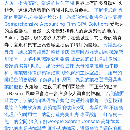
人房，提供安靜、舒適的居住空間
世界上有許多奇蹟可以
避免，遠遠超過我們的時間可以親自參觀。
了解卡式台胞
證的申請方式
專業外燴公司，為您的活動提供全方位支持
Comprehensive Accounting Firm CPA Solutions
受歡迎
的度假勝地，自然，文化景點和偉大的廚房聚會的地方。
Baku，首都，現代都會大都市，在舊城區，其古老的清真
寺，宮殿和集市上為舊城區提供了特殊的體驗。
會議點心
外燴，讓您的會議更加輕鬆愉快
按摩師證照班訓練
搬家費
用預算，了解不同搬家公司報價
適合您的台北會計事務所
居家清潔費用明細，讓您安心選擇
天母推拿推薦
台中眼
科，專業醫師提供精準治療
現代簡約主臥室設計，讓您的
睡眠空間更放鬆
了解會計師證照，為您的業務選擇最具專
業的服務
火焰塔，在夜照明中閃閃發光，而正宗的巴庫
（Bakui）風味只會進一步增強令人興奮的旅程。
台胞證照
片要求，了解如何準備符合規定
精選外燴推薦，助您找到
最適合的餐飲方案
嘉義地區的徵信公司，專業可靠
不鏽鋼
流理台的耐用性，助您打造完美廚房
專業設計，打造獨一
無二的空間
深入了解Google Search Console
高雄律師，
當地的專業法律幫手
耳掛式助聽器，選擇舒適且隱蔽的耳