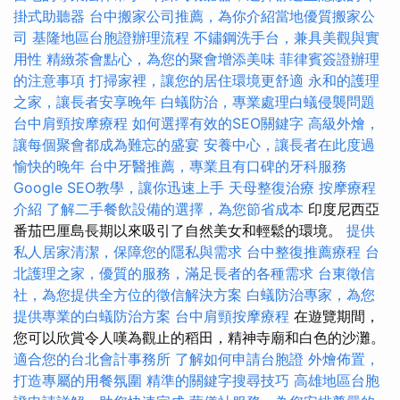
掛式助聽器
台中搬家公司推薦，為你介紹當地優質搬家公
司
基隆地區台胞證辦理流程
不鏽鋼洗手台，兼具美觀與實
用性
精緻茶會點心，為您的聚會增添美味
菲律賓簽證辦理
的注意事項
打掃家裡，讓您的居住環境更舒適
永和的護理
之家，讓長者安享晚年
白蟻防治，專業處理白蟻侵襲問題
台中肩頸按摩療程
如何選擇有效的SEO關鍵字
高級外燴，
讓每個聚會都成為難忘的盛宴
安養中心，讓長者在此度過
愉快的晚年
台中牙醫推薦，專業且有口碑的牙科服務
Google SEO教學，讓你迅速上手
天母整復治療
按摩療程
介紹
了解二手餐飲設備的選擇，為您節省成本
印度尼西亞
番茄巴厘島長期以來吸引了自然美女和輕鬆的環境。
提供
私人居家清潔，保障您的隱私與需求
台中整復推薦療程
台
北護理之家，優質的服務，滿足長者的各種需求
台東徵信
社，為您提供全方位的徵信解決方案
白蟻防治專家，為您
提供專業的白蟻防治方案
台中肩頸按摩療程
在遊覽期間，
您可以欣賞令人嘆為觀止的稻田，精神寺廟和白色的沙灘。
適合您的台北會計事務所
了解如何申請台胞證
外燴佈置，
打造專屬的用餐氛圍
精準的關鍵字搜尋技巧
高雄地區台胞