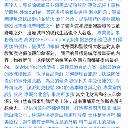
害達人，專業除蟑螂及各類害蟲清除服務
專業記帳士事務
所服務
外燴buffet，豐富多樣的餐點選擇
漏水問題，專業
團隊幫您找出源頭並解決
新竹外燴，提供獨特的餐飲體驗
辦護照需要攜帶哪些文件
除了體育館和羅曼姆論壇等古董
廢墟之外，這座城市的現代生活也令人著迷。
專業會計事
務所服務
高效的SEO Company服務
撥筋技術證照班
打掃
阿姨的價格，提供透明報價
梵蒂岡和聖彼得大教堂對其宗
教和歷史價值觀印象深刻。 我們的目標是編譯最重要的內
容，物有所值，以便我們的乘客在各個方面都能提供最好
的。
探索buffet外燴價格，選擇最適合的方案
找到最適合
的冷凍櫃推薦，保障食品新鮮
如何辦理台胞證，快速簡便
提供精緻外燴茶點，為您的聚會增色不少
享受便捷的到府
外燴服務，讓派對更輕鬆
SEO的基本概念與定義
專業室內
設計服務
專屬台北會計事務所服務
當文化財富和令人印象
深刻的自然奇蹟來到我們身上時，越南柬埔寨之旅勝過所有
想像力。
提供優質的不鏽鋼廚具，打造專業廚房環境
桃園
除白蟻公司，桃園地區專業白蟻處理服務
士林整骨療程
醫
美療程，讓你擁有更年輕亮麗的外貌
時尚且實用的裝潢，