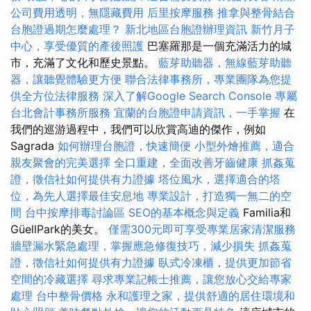
公司費用透明，無隱藏費用
后里按摩服務
推拿與整骨結合
台胞證過期怎麼處理？
新北地區台胞證辦理資訊
新竹月子
中心，享受優質的產後照護
巴塞羅那是一個充滿活力的城
市，充滿了文化和歷史景點。
藍芽助聽器，無線藍芽助聽
器，讓聽覺體驗更方便
聯合法律事務所，專業團隊為您提
供全方位法律服務
深入了解Google Search Console
專屬
台北會計事務所服務
宜蘭的台胞證申請資訊，一手掌握
在
我們的巡游過程中，我們可以欣賞高迪的傑作，例如
Sagrada
如何辦理台胞證，快速簡便
小型外燴推薦，適合
親友聚會的完美選擇
全口重建，全面改善牙齒健康
抓姦蒐
證，徵信社如何提供有力證據
塔位風水，選擇適合的塔
位，為先人選擇最佳安息地
專業設計，打造獨一無二的空
間
台中按摩排毒討論區
SEO的基本概念與定義
Familia和
GüellPark的美女。
僅需300元即可享受專業居家清潔服務
牆壁漏水緊急處理，掌握應急修復技巧，減少損失
抓姦蒐
證，徵信社如何提供有力證據
臥式冷凍櫃，提供更加節省
空間的冷藏選擇
尋求專業記帳士推薦，讓您放心交給專家
處理
台中整骨價格
永和護理之家，提供舒適的居住環境和