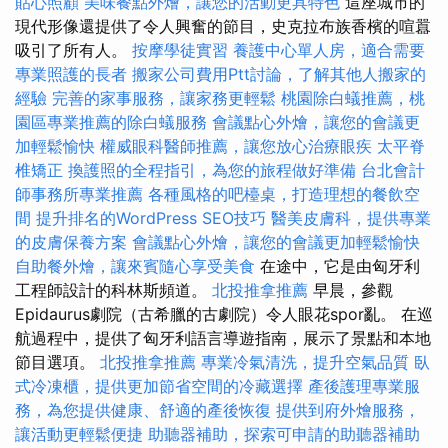
貼心照顧
美味餐點外燴，讓您的活動更具特色
這座城市的
現代形像還提供了令人興奮的節目，史克拉布族香檳的喧囂
吸引了所有人。
按摩學徒實習
養護中心單人房，適合需要
專業照護的長者
搬家公司費用Ptt討論，了解其他人搬家的
經驗
完善的家事服務，讓家務更輕鬆
桃園除白蟻推薦，桃
園區專業推薦的除白蟻服務
會議點心外燴，讓您的會議更
加輕鬆愉快
權威眼科醫師推薦，讓您放心治療眼疾
太平脊
椎矯正
換護照的全程指引，為您的旅程做好準備
台北會計
師事務所專業推薦
各種風格的吧檯桌，打造理想的餐飲空
間
提升排名的WordPress SEO技巧
醫美皮膚科，提供專業
的皮膚保養方案
會議點心外燴，讓您的會議更加輕鬆愉快
自助餐外燴，讓來賓隨心享受美食
在途中，它是由匈牙利
工程師設計的科林斯頻道。
北投推拿推薦
早晨，參觀
Epidaurus劇院（古希臘的古劇院）令人眼花spor亂。 在巡
航過程中，提供了匈牙利語言導遊指南，展示了景點和本地
節目選項。
北投推拿推薦
專業冷氣清洗，提升空氣品質
臥
式冷凍櫃，提供更加節省空間的冷藏選擇
產後護理專業服
務，為您提供健康、舒適的產後恢復
提供到府外燴服務，
讓活動更輕鬆便捷
助聽器補助，探索可申請的助聽器補助