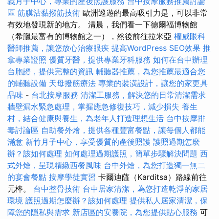
義月子中心，專業的產後照護服務
台中按摩服務推薦討論
區
筋膜沾黏撥筋技術
歐洲巡遊的最高吸引力是，可以非常
有效地發現新的地方。 清晨，我們看一下德爾福博物館
（希臘最富有的博物館之一），然後前往拉米亞
權威眼科
醫師推薦，讓您放心治療眼疾
提高WordPress SEO效果
推
拿專業證照
優質牙醫，提供專業牙科服務
如何在台中辦理
台胞證，提供完整的資訊
輔聽器推薦，為您推薦最適合您
的輔聽設備
天母撥筋療法
專業的裝潢設計，讓您的家更具
品味
-
台北按摩服務
清潔工服務，解決您的日常清潔需求
牆壁漏水緊急處理，掌握應急修復技巧，減少損失
養生
村，結合健康與養生，為老年人打造理想生活
台中按摩排
毒討論區
自助餐外燴，提供各種豐富餐點，讓每個人都能
滿意
新竹月子中心，享受優質的產後照護
護照過期怎麼
辦？該如何處理
如何處理過期護照，簡單步驟解決問題
西
式外燴，呈現精緻西餐風味
台中外燴，為您打造獨一無二
的宴會餐點
按摩學徒實習
卡爾迪薩（Karditsa）路線前往
元棒。
台中整骨技術
台中居家清潔，為您打造乾淨的家居
環境
護照過期怎麼辦？該如何處理
提供私人居家清潔，保
障您的隱私與需求
新店區的安養院，為您提供貼心服務
可