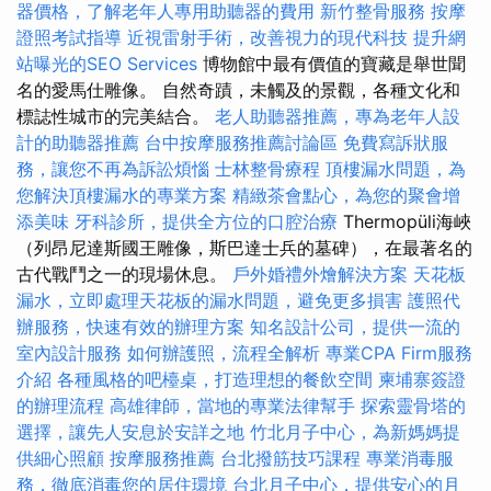
器價格，了解老年人專用助聽器的費用
新竹整骨服務
按摩
證照考試指導
近視雷射手術，改善視力的現代科技
提升網
站曝光的SEO Services
博物館中最有價值的寶藏是舉世聞
名的愛馬仕雕像。 自然奇蹟，未觸及的景觀，各種文化和
標誌性城市的完美結合。
老人助聽器推薦，專為老年人設
計的助聽器推薦
台中按摩服務推薦討論區
免費寫訴狀服
務，讓您不再為訴訟煩惱
士林整骨療程
頂樓漏水問題，為
您解決頂樓漏水的專業方案
精緻茶會點心，為您的聚會增
添美味
牙科診所，提供全方位的口腔治療
Thermopüli海峽
（列昂尼達斯國王雕像，斯巴達士兵的墓碑），在最著名的
古代戰鬥之一的現場休息。
戶外婚禮外燴解決方案
天花板
漏水，立即處理天花板的漏水問題，避免更多損害
護照代
辦服務，快速有效的辦理方案
知名設計公司，提供一流的
室內設計服務
如何辦護照，流程全解析
專業CPA Firm服務
介紹
各種風格的吧檯桌，打造理想的餐飲空間
柬埔寨簽證
的辦理流程
高雄律師，當地的專業法律幫手
探索靈骨塔的
選擇，讓先人安息於安詳之地
竹北月子中心，為新媽媽提
供細心照顧
按摩服務推薦
台北撥筋技巧課程
專業消毒服
務，徹底消毒您的居住環境
台北月子中心，提供安心的月