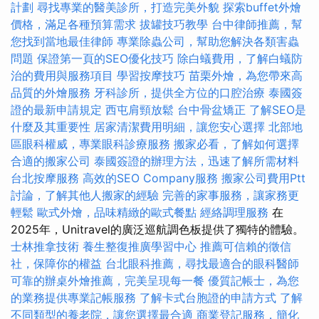
計劃
尋找專業的醫美診所，打造完美外貌
探索buffet外燴
價格，滿足各種預算需求
拔罐技巧教學
台中律師推薦，幫
您找到當地最佳律師
專業除蟲公司，幫助您解決各類害蟲
問題
保證第一頁的SEO優化技巧
除白蟻費用，了解白蟻防
治的費用與服務項目
學習按摩技巧
苗栗外燴，為您帶來高
品質的外燴服務
牙科診所，提供全方位的口腔治療
泰國簽
證的最新申請規定
西屯肩頸放鬆
台中骨盆矯正
了解SEO是
什麼及其重要性
居家清潔費用明細，讓您安心選擇
北部地
區眼科權威，專業眼科診療服務
搬家必看，了解如何選擇
合適的搬家公司
泰國簽證的辦理方法，迅速了解所需材料
台北按摩服務
高效的SEO Company服務
搬家公司費用Ptt
討論，了解其他人搬家的經驗
完善的家事服務，讓家務更
輕鬆
歐式外燴，品味精緻的歐式餐點
經絡調理服務
在
2025年，Unitravel的廣泛巡航調色板提供了獨特的體驗。
士林推拿技術
養生整復推廣學習中心
推薦可信賴的徵信
社，保障你的權益
台北眼科推薦，尋找最適合的眼科醫師
可靠的辦桌外燴推薦，完美呈現每一餐
優質記帳士，為您
的業務提供專業記帳服務
了解卡式台胞證的申請方式
了解
不同類型的養老院，讓您選擇最合適
商業登記服務，簡化