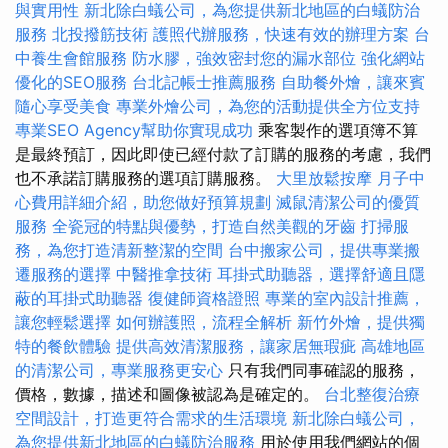
與實用性
新北除白蟻公司，為您提供新北地區的白蟻防治
服務
北投撥筋技術
護照代辦服務，快速有效的辦理方案
台
中養生會館服務
防水膠，強效密封您的漏水部位
強化網站
優化的SEO服務
台北記帳士推薦服務
自助餐外燴，讓來賓
隨心享受美食
專業外燴公司，為您的活動提供全方位支持
專業SEO Agency幫助你實現成功
乘客製作的選項簿不算
是最終預訂，因此即使已經付款了訂購的服務的考慮，我們
也不承諾訂購服務的選項訂購服務。
大里放鬆按摩
月子中
心費用詳細介紹，助您做好預算規劃
滅鼠清潔公司的優質
服務
全瓷冠的特點與優勢，打造自然美觀的牙齒
打掃服
務，為您打造清新整潔的空間
台中搬家公司，提供專業搬
遷服務的選擇
中醫推拿技術
耳掛式助聽器，選擇舒適且隱
蔽的耳掛式助聽器
復健師資格證照
專業的室內設計推薦，
讓您輕鬆選擇
如何辦護照，流程全解析
新竹外燴，提供獨
特的餐飲體驗
提供高效清潔服務，讓家居無瑕疵
高雄地區
的清潔公司，專業服務更安心
只有我們同事確認的服務，
價格，數據，描述和圖像被認為是確定的。
台北整復治療
空間設計，打造更符合需求的生活環境
新北除白蟻公司，
為您提供新北地區的白蟻防治服務
用於使用我們網站的個