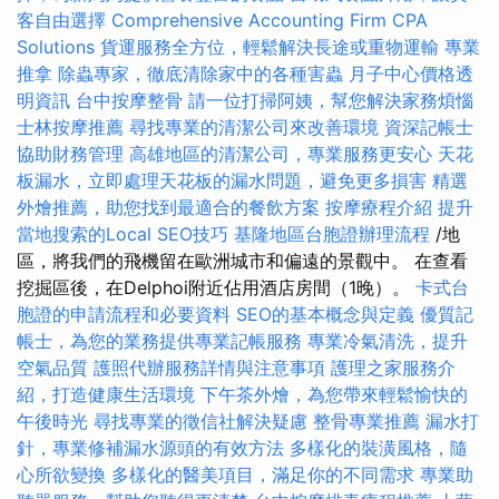
客自由選擇
Comprehensive Accounting Firm CPA
Solutions
貨運服務全方位，輕鬆解決長途或重物運輸
專業
推拿
除蟲專家，徹底清除家中的各種害蟲
月子中心價格透
明資訊
台中按摩整骨
請一位打掃阿姨，幫您解決家務煩惱
士林按摩推薦
尋找專業的清潔公司來改善環境
資深記帳士
協助財務管理
高雄地區的清潔公司，專業服務更安心
天花
板漏水，立即處理天花板的漏水問題，避免更多損害
精選
外燴推薦，助您找到最適合的餐飲方案
按摩療程介紹
提升
當地搜索的Local SEO技巧
基隆地區台胞證辦理流程
/地
區，將我們的飛機留在歐洲城市和偏遠的景觀中。 在查看
挖掘區後，在Delphoi附近佔用酒店房間（1晚）。
卡式台
胞證的申請流程和必要資料
SEO的基本概念與定義
優質記
帳士，為您的業務提供專業記帳服務
專業冷氣清洗，提升
空氣品質
護照代辦服務詳情與注意事項
護理之家服務介
紹，打造健康生活環境
下午茶外燴，為您帶來輕鬆愉快的
午後時光
尋找專業的徵信社解決疑慮
整骨專業推薦
漏水打
針，專業修補漏水源頭的有效方法
多樣化的裝潢風格，隨
心所欲變換
多樣化的醫美項目，滿足你的不同需求
專業助