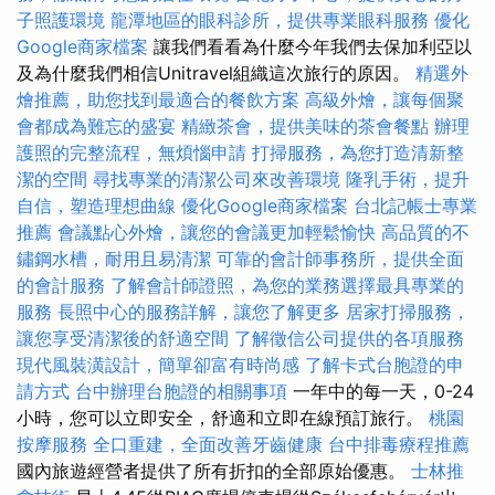
子照護環境
龍潭地區的眼科診所，提供專業眼科服務
優化
Google商家檔案
讓我們看看為什麼今年我們去保加利亞以
及為什麼我們相信Unitravel組織這次旅行的原因。
精選外
燴推薦，助您找到最適合的餐飲方案
高級外燴，讓每個聚
會都成為難忘的盛宴
精緻茶會，提供美味的茶會餐點
辦理
護照的完整流程，無煩惱申請
打掃服務，為您打造清新整
潔的空間
尋找專業的清潔公司來改善環境
隆乳手術，提升
自信，塑造理想曲線
優化Google商家檔案
台北記帳士專業
推薦
會議點心外燴，讓您的會議更加輕鬆愉快
高品質的不
鏽鋼水槽，耐用且易清潔
可靠的會計師事務所，提供全面
的會計服務
了解會計師證照，為您的業務選擇最具專業的
服務
長照中心的服務詳解，讓您了解更多
居家打掃服務，
讓您享受清潔後的舒適空間
了解徵信公司提供的各項服務
現代風裝潢設計，簡單卻富有時尚感
了解卡式台胞證的申
請方式
台中辦理台胞證的相關事項
一年中的每一天，0-24
小時，您可以立即安全，舒適和立即在線預訂旅行。
桃園
按摩服務
全口重建，全面改善牙齒健康
台中排毒療程推薦
國內旅遊經營者提供了所有折扣的全部原始優惠。
士林推