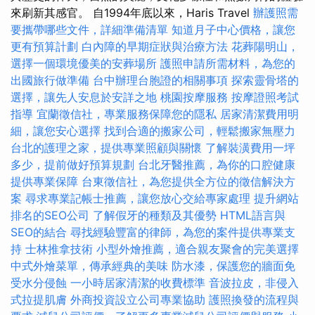
來刷新其感官。 自1994年底以來，Haris Travel
辦護照需
要攜帶哪些文件，詳細準備清單
知道月子中心價格，讓您
更有預算計劃
白內障的早期症狀與治療方法
花葬陽明山，
選擇一個環境優美的安葬場所
護照申請所需材料，為您的
出國旅行做準備
台中辦理台胞證的相關事項
探索靈骨塔的
選擇，讓先人安息於安詳之地
桃園按摩服務
按摩證照考試
指導
宜蘭徵信社，專業服務保障您的隱私
居家清潔費用明
細，讓您安心選擇
找到合適的搬家公司，輕鬆搬家無壓力
台北的護理之家，提供專業照顧與關懷
了解裝潢費用一坪
多少，提前做好預算規劃
台北牙醫推薦，為你的口腔健康
提供專業保障
台東徵信社，為您提供全方位的徵信解決方
案
尋求專業記帳士推薦，讓您放心交給專家處理
提升網站
排名的SEO公司
了解假牙的種類及其優勢
HTML語言與
SEO的結合
尋找經驗豐富的律師，為您的案件提供專業支
持
士林推拿技術
小型外燴推薦，適合親友聚會的完美選擇
中式外燴菜單，傳承經典的美味
防水漆，保護您的牆面免
受水分侵蝕
一小時居家清潔的收費標準
音波拉皮，非侵入
式拉提肌膚
外商投資設立公司專業協助
護照換發的流程與