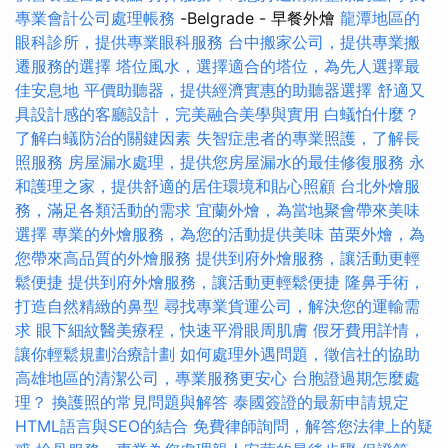
專業會計公司處理帳務
-Belgrade - 早餐外燴
龍潭地區的
眼科診所，提供專業眼科服務
台中搬家公司，提供專業搬
遷服務的選擇
塔位風水，選擇適合的塔位，為先人選擇最
佳安息地
平價助聽器，提供經濟實惠的助聽器選擇
舒適又
具設計感的客廳設計，完美融合美學與實用
白蟻怕什麼？
了解白蟻防治的關鍵因素
失智症患者的專業照護，了解長
照服務
房屋漏水處理，提供您房屋漏水的最佳修復服務
永
和護理之家，提供舒適的居住環境和貼心照顧
台北外燴服
務，滿足各類活動的需求
宜蘭外燴，為當地聚會帶來美味
選擇
專業的外燴服務，為您的活動提供美味
苗栗外燴，為
您帶來高品質的外燴服務
提供到府外燴服務，讓活動更輕
鬆便捷
提供到府外燴服務，讓活動更輕鬆便捷
隆鼻手術，
打造自然精緻的鼻型
尋找專業貨運公司，解決您的運輸需
求
眼下細紋醫美療程，快速平滑眼周肌膚
假牙費用詳情，
讓你輕鬆規劃治療計劃
如何處理外遇問題，徵信社的協助
高雄地區的清潔公司，專業服務更安心
台胞證過期怎麼處
理？
換護照的常見問題與解答
泰國簽證的最新申請規定
HTML語言與SEO的結合
免費律師詢問，解答您法律上的疑