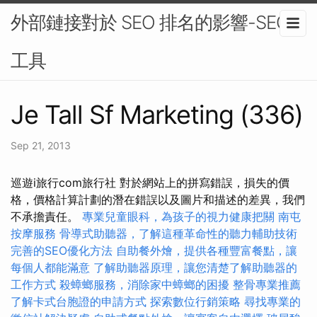
外部鏈接對於 SEO 排名的影響-SEO
工具
Je Tall Sf Marketing (336)
Sep 21, 2013
巡遊i旅行com旅行社 對於網站上的拼寫錯誤，損失的價
格，價格計算計劃的潛在錯誤以及圖片和描述的差異，我們
不承擔責任。
專業兒童眼科，為孩子的視力健康把關
南屯
按摩服務
骨導式助聽器，了解這種革命性的聽力輔助技術
完善的SEO優化方法
自助餐外燴，提供各種豐富餐點，讓
每個人都能滿意
了解助聽器原理，讓您清楚了解助聽器的
工作方式
殺蟑螂服務，消除家中蟑螂的困擾
整骨專業推薦
了解卡式台胞證的申請方式
探索數位行銷策略
尋找專業的