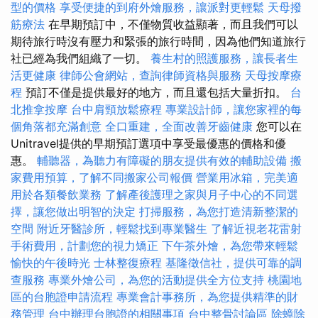
型的價格
享受便捷的到府外燴服務，讓派對更輕鬆
天母撥
筋療法
在早期預訂中，不僅物質收益顯著，而且我們可以
期待旅行時沒有壓力和緊張的旅行時間，因為他們知道旅行
社已經為我們組織了一切。
養生村的照護服務，讓長者生
活更健康
律師公會網站，查詢律師資格與服務
天母按摩療
程
預訂不僅是提供最好的地方，而且還包括大量折扣。
台
北推拿按摩
台中肩頸放鬆療程
專業設計師，讓您家裡的每
個角落都充滿創意
全口重建，全面改善牙齒健康
您可以在
Unitravel提供的早期預訂選項中享受最優惠的價格和優
惠。
輔聽器，為聽力有障礙的朋友提供有效的輔助設備
搬
家費用預算，了解不同搬家公司報價
營業用冰箱，完美適
用於各類餐飲業務
了解產後護理之家與月子中心的不同選
擇，讓您做出明智的決定
打掃服務，為您打造清新整潔的
空間
附近牙醫診所，輕鬆找到專業醫生
了解近視老花雷射
手術費用，計劃您的視力矯正
下午茶外燴，為您帶來輕鬆
愉快的午後時光
士林整復療程
基隆徵信社，提供可靠的調
查服務
專業外燴公司，為您的活動提供全方位支持
桃園地
區的台胞證申請流程
專業會計事務所，為您提供精準的財
務管理
台中辦理台胞證的相關事項
台中整骨討論區
除蟑除