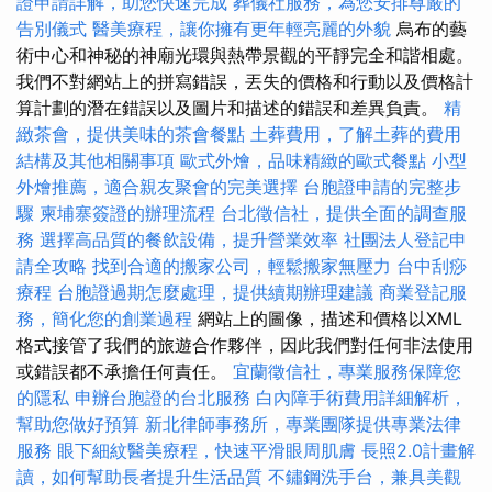
證申請詳解，助您快速完成
葬儀社服務，為您安排尊嚴的
告別儀式
醫美療程，讓你擁有更年輕亮麗的外貌
烏布的藝
術中心和神秘的神廟光環與熱帶景觀的平靜完全和諧相處。
我們不對網站上的拼寫錯誤，丟失的價格和行動以及價格計
算計劃的潛在錯誤以及圖片和描述的錯誤和差異負責。
精
緻茶會，提供美味的茶會餐點
土葬費用，了解土葬的費用
結構及其他相關事項
歐式外燴，品味精緻的歐式餐點
小型
外燴推薦，適合親友聚會的完美選擇
台胞證申請的完整步
驟
柬埔寨簽證的辦理流程
台北徵信社，提供全面的調查服
務
選擇高品質的餐飲設備，提升營業效率
社團法人登記申
請全攻略
找到合適的搬家公司，輕鬆搬家無壓力
台中刮痧
療程
台胞證過期怎麼處理，提供續期辦理建議
商業登記服
務，簡化您的創業過程
網站上的圖像，描述和價格以XML
格式接管了我們的旅遊合作夥伴，因此我們對任何非法使用
或錯誤都不承擔任何責任。
宜蘭徵信社，專業服務保障您
的隱私
申辦台胞證的台北服務
白內障手術費用詳細解析，
幫助您做好預算
新北律師事務所，專業團隊提供專業法律
服務
眼下細紋醫美療程，快速平滑眼周肌膚
長照2.0計畫解
讀，如何幫助長者提升生活品質
不鏽鋼洗手台，兼具美觀