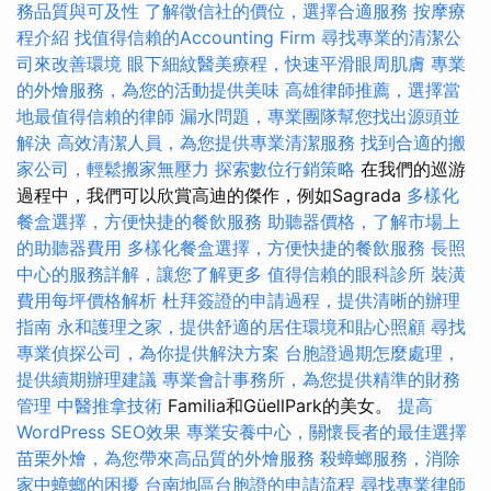
務品質與可及性
了解徵信社的價位，選擇合適服務
按摩療
程介紹
找值得信賴的Accounting Firm
尋找專業的清潔公
司來改善環境
眼下細紋醫美療程，快速平滑眼周肌膚
專業
的外燴服務，為您的活動提供美味
高雄律師推薦，選擇當
地最值得信賴的律師
漏水問題，專業團隊幫您找出源頭並
解決
高效清潔人員，為您提供專業清潔服務
找到合適的搬
家公司，輕鬆搬家無壓力
探索數位行銷策略
在我們的巡游
過程中，我們可以欣賞高迪的傑作，例如Sagrada
多樣化
餐盒選擇，方便快捷的餐飲服務
助聽器價格，了解市場上
的助聽器費用
多樣化餐盒選擇，方便快捷的餐飲服務
長照
中心的服務詳解，讓您了解更多
值得信賴的眼科診所
裝潢
費用每坪價格解析
杜拜簽證的申請過程，提供清晰的辦理
指南
永和護理之家，提供舒適的居住環境和貼心照顧
尋找
專業偵探公司，為你提供解決方案
台胞證過期怎麼處理，
提供續期辦理建議
專業會計事務所，為您提供精準的財務
管理
中醫推拿技術
Familia和GüellPark的美女。
提高
WordPress SEO效果
專業安養中心，關懷長者的最佳選擇
苗栗外燴，為您帶來高品質的外燴服務
殺蟑螂服務，消除
家中蟑螂的困擾
台南地區台胞證的申請流程
尋找專業律師