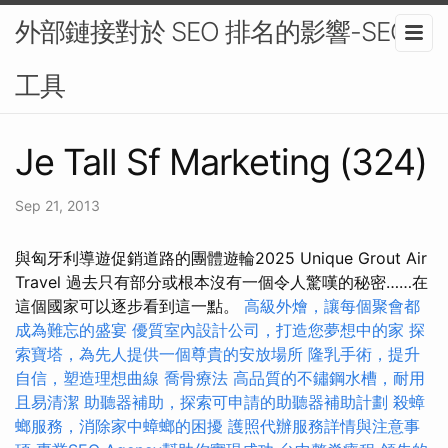
外部鏈接對於 SEO 排名的影響-SEO
工具
Je Tall Sf Marketing (324)
Sep 21, 2013
與匈牙利導遊促銷道路的團體遊輪2025 Unique Grout Air
Travel 過去只有部分或根本沒有一個令人驚嘆的秘密……在
這個國家可以逐步看到這一點。
高級外燴，讓每個聚會都
成為難忘的盛宴
優質室內設計公司，打造您夢想中的家
探
索寶塔，為先人提供一個尊貴的安放場所
隆乳手術，提升
自信，塑造理想曲線
喬骨療法
高品質的不鏽鋼水槽，耐用
且易清潔
助聽器補助，探索可申請的助聽器補助計劃
殺蟑
螂服務，消除家中蟑螂的困擾
護照代辦服務詳情與注意事