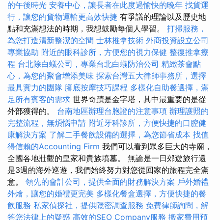
的午後時光
安養中心，讓長者在此度過愉快的晚年
找貨運
行，讓您的貨物運輸更高效快捷
有爭議的理論以及歷史地
點和充滿想法的時期，我想鼓勵每個人學習。
打掃服務，
為您打造清新整潔的空間
士林推拿技術
外商投資設立公司
專業協助
附近的眼科診所，方便您的視力保健
整復推拿療
程
台北除白蟻公司，專業台北白蟻防治公司
精緻茶會點
心，為您的聚會增添美味
探索台灣五大律師事務所，選擇
最具實力的團隊
腳底按摩技巧課程
多樣化自助餐選擇，滿
足所有賓客的需求
世界奇蹟是金字塔，其中最重要的是從
外部獲得的。
台南地區辦理台胞證的注意事項
辦理護照的
完整流程，無煩惱申請
附近牙科診所，方便快捷的口腔健
康解決方案
了解二手餐飲設備的選擇，為您節省成本
找值
得信賴的Accounting Firm
我們可以看到眾多巨大的寺廟，
全國各地壯觀的皇家和貴族墳墓。 無論是一日郊遊旅行還
是3週的海外巡遊，我們始終努力對您從回家的旅程完全滿
意。
領先的會計公司，提供全面的財務解決方案
戶外婚禮
外燴，讓您的婚禮更完美
多樣化餐盒選擇，方便快捷的餐
飲服務
私家偵探社，提供隱密調查服務
免費律師詢問，解
答您法律上的疑惑
高效的SEO Company服務
搬家費用預