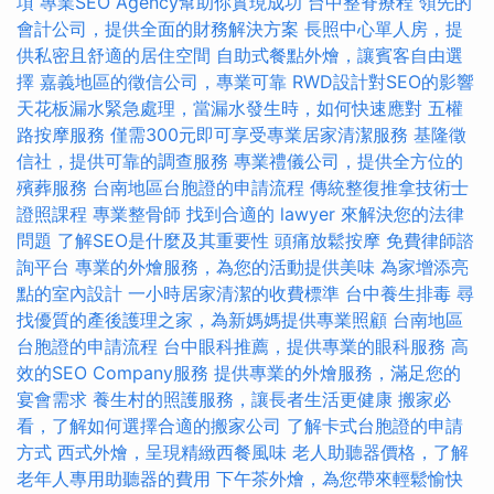
項
專業SEO Agency幫助你實現成功
台中整脊療程
領先的
會計公司，提供全面的財務解決方案
長照中心單人房，提
供私密且舒適的居住空間
自助式餐點外燴，讓賓客自由選
擇
嘉義地區的徵信公司，專業可靠
RWD設計對SEO的影響
天花板漏水緊急處理，當漏水發生時，如何快速應對
五權
路按摩服務
僅需300元即可享受專業居家清潔服務
基隆徵
信社，提供可靠的調查服務
專業禮儀公司，提供全方位的
殯葬服務
台南地區台胞證的申請流程
傳統整復推拿技術士
證照課程
專業整骨師
找到合適的 lawyer 來解決您的法律
問題
了解SEO是什麼及其重要性
頭痛放鬆按摩
免費律師諮
詢平台
專業的外燴服務，為您的活動提供美味
為家增添亮
點的室內設計
一小時居家清潔的收費標準
台中養生排毒
尋
找優質的產後護理之家，為新媽媽提供專業照顧
台南地區
台胞證的申請流程
台中眼科推薦，提供專業的眼科服務
高
效的SEO Company服務
提供專業的外燴服務，滿足您的
宴會需求
養生村的照護服務，讓長者生活更健康
搬家必
看，了解如何選擇合適的搬家公司
了解卡式台胞證的申請
方式
西式外燴，呈現精緻西餐風味
老人助聽器價格，了解
老年人專用助聽器的費用
下午茶外燴，為您帶來輕鬆愉快