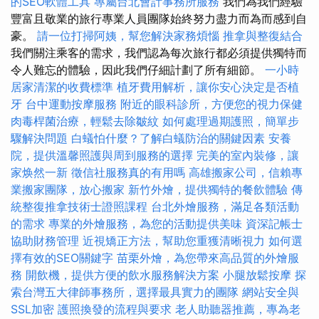
的SEO軟體工具
專屬台北會計事務所服務
我們為我們經驗
豐富且敬業的旅行專業人員團隊始終努力盡力而為而感到自
豪。
請一位打掃阿姨，幫您解決家務煩惱
推拿與整復結合
我們關注乘客的需求，我們認為每次旅行都必須提供獨特而
令人難忘的體驗，因此我們仔細計劃了所有細節。
一小時
居家清潔的收費標準
植牙費用解析，讓你安心決定是否植
牙
台中運動按摩服務
附近的眼科診所，方便您的視力保健
肉毒桿菌治療，輕鬆去除皺紋
如何處理過期護照，簡單步
驟解決問題
白蟻怕什麼？了解白蟻防治的關鍵因素
安養
院，提供溫馨照護與周到服務的選擇
完美的室內裝修，讓
家焕然一新
徵信社服務真的有用嗎
高雄搬家公司，信賴專
業搬家團隊，放心搬家
新竹外燴，提供獨特的餐飲體驗
傳
統整復推拿技術士證照課程
台北外燴服務，滿足各類活動
的需求
專業的外燴服務，為您的活動提供美味
資深記帳士
協助財務管理
近視矯正方法，幫助您重獲清晰視力
如何選
擇有效的SEO關鍵字
苗栗外燴，為您帶來高品質的外燴服
務
開飲機，提供方便的飲水服務解決方案
小腿放鬆按摩
探
索台灣五大律師事務所，選擇最具實力的團隊
網站安全與
SSL加密
護照換發的流程與要求
老人助聽器推薦，專為老