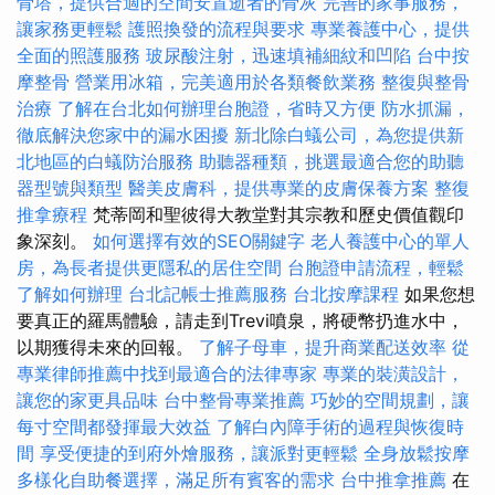
骨塔，提供合適的空間安置逝者的骨灰
完善的家事服務，
讓家務更輕鬆
護照換發的流程與要求
專業養護中心，提供
全面的照護服務
玻尿酸注射，迅速填補細紋和凹陷
台中按
摩整骨
營業用冰箱，完美適用於各類餐飲業務
整復與整骨
治療
了解在台北如何辦理台胞證，省時又方便
防水抓漏，
徹底解決您家中的漏水困擾
新北除白蟻公司，為您提供新
北地區的白蟻防治服務
助聽器種類，挑選最適合您的助聽
器型號與類型
醫美皮膚科，提供專業的皮膚保養方案
整復
推拿療程
梵蒂岡和聖彼得大教堂對其宗教和歷史價值觀印
象深刻。
如何選擇有效的SEO關鍵字
老人養護中心的單人
房，為長者提供更隱私的居住空間
台胞證申請流程，輕鬆
了解如何辦理
台北記帳士推薦服務
台北按摩課程
如果您想
要真正的羅馬體驗，請走到Trevi噴泉，將硬幣扔進水中，
以期獲得未來的回報。
了解子母車，提升商業配送效率
從
專業律師推薦中找到最適合的法律專家
專業的裝潢設計，
讓您的家更具品味
台中整骨專業推薦
巧妙的空間規劃，讓
每寸空間都發揮最大效益
了解白內障手術的過程與恢復時
間
享受便捷的到府外燴服務，讓派對更輕鬆
全身放鬆按摩
多樣化自助餐選擇，滿足所有賓客的需求
台中推拿推薦
在