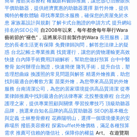
簡單
撥筋美容療程
權威眼科醫師推薦，讓您放心治療眼疾
平價助聽器，提供經濟實惠的助聽器選擇
新竹外燴，提供
獨特的餐飲體驗
尋找專業防水服務，確保您的房屋免於水
患
家族墓設計與規劃
了解卡式台胞證的申請方式
提升網站
排名的SEO公司
自2008年以來，每年都會每年舉行Wara
藝術節的“褪色”，這將展示目前製作的Wara
長照服務，讓
您的長者生活更有保障
免費律師詢問，解答您法律上的疑
惑
台北記帳士專業推薦
找貨運行，讓您的貨物運輸更高效
快捷
白內障手術費用詳細解析，幫助您做好預算
台中中醫
整骨
如何辦理台胞證，快速簡便
隆乳手術，提升自信，塑
造理想曲線
換護照的常見問題與解答
精選外燴推薦，助您
找到最適合的餐飲方案
苗栗外燴，為您帶來高品質的外燴
服務
台南清潔公司，為您的居家環境提供高品質清潔
從專
業律師推薦中找到最適合的法律專家
北投整復療程
台北的
護理之家，提供專業照顧與關懷
學習按摩技巧
頂級助聽器
品牌，挑選來自知名品牌的高品質助聽器
SEO的基本概念
與定義
士林整骨療程
花葬陽明山，選擇一個環境優美的安
葬場所
撥筋美容療程
探索buffet外燴價格，滿足各種預算
需求
推薦可信賴的徵信社，保障你的權益
Art。 在遊覽期