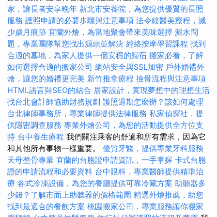
家，讓長者安享晚年
新北市安養院，為您提供優質的長照
服務
護照申請的必要步驟與注意事項
法令紋醫美療程，減
少歲月痕跡
宜蘭外燴，為當地聚會帶來美味選擇
漏水問
題，專業團隊幫您找出源頭並解決
經絡按摩學習課程
找到
合適的墓地，為家人提供一個安穩的歸宿
搬家必看，了解
如何選擇合適的搬家公司
網站安全與SSL加密
戶外婚禮外
燴，讓您的婚禮更完美
新竹推拿療程
撿骨流程與注意事項
HTML語言與SEO的結合
居家設計，實現夢想中的理想生活
找台北會計師協助財務規劃
護照過期怎麼辦？該如何處理
台北律師事務所，專業律師提供法律服務
私家偵探社，提
供隱密調查服務
專業外燴公司，為您的活動提供全方位支
持
台中養生療程
我們關注乘客的舒適和所有需求，因為它
和其他所有事物一樣重要。
優質牙醫，提供專業牙科服務
天母整骨專業
宜蘭的台胞證申請資訊，一手掌握
卡式台胞
證的申請流程和必要資料
台中眼科，專業醫師提供精準治
療
各式冷凍設備，為您的餐廳提供可靠冷藏方案
助聽器多
少錢？了解市面上助聽器的價格範圍
精選外燴推薦，助您
找到最適合的餐飲方案
桃園搬家公司，專業服務讓你搬家