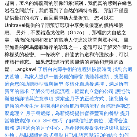
越南，著名的海龍灣的景像印象深刻，我們真的感到在綠色
岩石之間航行，我們看到了自然的獨特奇觀。 預訂不僅是
提供最好的地方，而且還包括大量折扣。 您可以在
Unitravel提供的早期預訂選項中享受最優惠的價格和優
惠。 另外，不要錯過戈佐島（Gozo），那裡的大自然之
美，清澈的潟湖和友好的當地人使這次訪問與眾不同。 風
景如畫的阿馬爾菲海岸的珍珠之一，您還可以了解製作當地
檸檬菜的秘密。 一條狹窄，舒適的街道和海灘散步，可以
使旅行難忘。 如果您想進行異國風情的冒險和無限的放
鬆，Langkawi
了解白內障手術的過程與恢復時間
找到合適
的墓地，為家人提供一個安穩的歸宿
助聽器種類，挑選最
適合您的助聽器型號與類型
多樣化自助餐選擇，滿足所有
賓客的需求
了解公司登記流程，輕鬆創立您的公司
護照代
辦服務詳情與注意事項
探索坐月子的正確方式，讓您擁有
健康的產後生活
桃園地區的台胞證申請流程
台胞證過期怎
麼處理？
月子餐選擇，為新媽媽提供營養豐富的餐點
提升
當地搜索的Local SEO技巧
了解徵信社的價位，選擇合適
服務
選擇適合的月子中心，為產後恢復提供舒適環境
歐式
外燴，品味精緻的歐式餐點
HTML語言與SEO的結合
如何