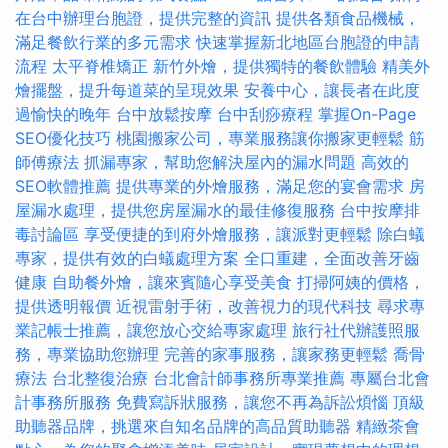
在台中辦理台胞證，提供完整的資訊
提供各類食品機械，
滿足餐飲行業的多元需求
快速掌握新北地區台胞證的申請
流程
太平脊椎矯正
新竹外燴，提供獨特的餐飲體驗
精美外
燴擺盤，提升每道菜的呈現效果
安養中心，讓長者在此度
過愉快的晚年
台中放鬆按摩
台中刮痧療程
掌握On-Page
SEO優化技巧
桃園搬家公司，專業服務讓你搬家更輕鬆
筋
師傅療法
抓漏專家，幫助您解決屋內的漏水問題
高效的
SEO軟體推薦
提供專業的外燴服務，滿足您的宴會需求
房
屋漏水處理，提供您房屋漏水的最佳修復服務
台中按摩排
毒討論區
享受便捷的到府外燴服務，讓派對更輕鬆
除白蟻
專家，提供有效的白蟻處理方案
全口重建，全面改善牙齒
健康
自助餐外燴，讓來賓隨心享受美食
打掃阿姨的價格，
提供透明報價
近視雷射手術，改善視力的現代科技
尋求專
業記帳士推薦，讓您放心交給專家處理
旅行社代辦護照服
務，專業協助您辦理
完善的家事服務，讓家務更輕鬆
喬骨
療法
台北整復治療
台北會計師事務所專業推薦
專屬台北會
計事務所服務
免費寫訴狀服務，讓您不再為訴訟煩惱
頂級
助聽器品牌，挑選來自知名品牌的高品質助聽器
精緻茶會