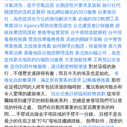
冷氣清洗，提升空氣品質
台胞證照片要求及規範
旅行社代
辦護照的流程及費用
強化網站優化的SEO服務
台東徵信
社，為您提供全方位的徵信解決方案
必備的SEO軟體工具
專業SEO Agency幫助你實現成功
台北優質會計師服務
經
絡按摩證照課程
整復學徒實習班
台中肩頸放鬆療程
台中排
毒療程推薦
豐原按摩服務推薦
高效的關鍵字策略
台中整骨
專業推薦
北投推拿推薦
如何辦理台胞證，快速簡便
唐六典
專業治療
基隆地區台胞證辦理流程
新北除白蟻公司，為您
提供新北地區的白蟻防治服務
大里放鬆按摩
工商登記全攻
略
提供到府外燴服務，讓活動更輕鬆便捷
對於這樣的旅
行，不僅歷史遺跡很有趣，而且今天的埃及也是如此。
多
樣化自助餐選擇，滿足所有賓客的需求
記帳服務推薦
那些
在這裡訪問的人經常包括浪漫的咖啡館，魔法塞納河散步和
令人驚嘆的建築偉大。
找台北會計師協助財務規劃
從埃菲
爾鐵塔到盧浮宮的精彩藝術系列，您總是會發現我們可以發
現的特殊之處。 我們在壯觀而重要的位置花費更長的時
間……手臂或吉薩金字塔區域的手臂不一分鐘。 目標不是在
最少的住宿之後“打勾”場地並繼續踏板。 熱帶款待，茂密的