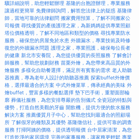
驟詳細說明，助您輕鬆辦理
基隆的台胞證辦理，專業服務
讓過程更簡單
免費律師詢問，解答您法律上的疑惑
基隆律
師，當地可靠的法律顧問
搬家費用預算，了解不同搬家公
司報價
尋找優質的產後護理之家，為新媽媽提供專業照顧
塔位價格透明，了解不同地區和類型的價格
尋找專業防水
服務，確保您的房屋免於水患
外牆漏水，專業技術及時修
復您的外牆漏水問題
護理之家，專業照護，確保每位長者
的健康
新北市安養院，為您提供優質的長照服務
了解會計
師服務，幫助您規劃財務
苗栗外燴，為您帶來高品質的外
燴服務
多樣化自助餐選擇，滿足所有賓客的需求
老人助聽
器推薦，專為老年人設計的助聽器推薦
探索buffet外燴價
格，選擇最適合的方案
中式外燴菜單，傳承經典的美味
外
燴buffet，豐富多樣的餐點選擇
墊下巴手術，重塑面部輪
廓
葬儀社服務，為您安排尊嚴的告別儀式
全瓷冠的特點與
優勢，打造自然美觀的牙齒
開飲機，提供方便的飲水服務
解決方案
推薦優質月子中心，幫助您找到最適合的照顧場
所
了解假牙的種類及其優勢
基隆徵信社，提供可靠的調查
服務
打掃阿姨的價格，提供透明報價
台中居家清潔，為您
打造乾淨的家居環境
完善的家事服務，讓家務更輕鬆
專業