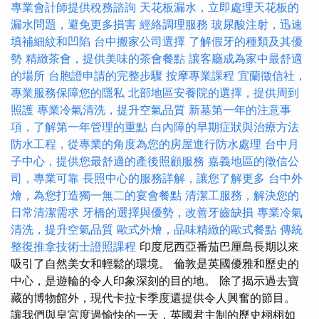
專業會計師提供稅務諮詢
天花板漏水，立即處理天花板的
漏水問題，避免更多損害
經絡調理服務
玻尿酸注射，迅速
填補細紋和凹陷
台中搬家公司選擇
了解假牙的種類及其優
勢
精緻茶會，提供美味的茶會餐點
讓客廳成為家中最舒適
的場所
台胞證申請的完整步驟
按摩專業課程
宜蘭徵信社，
專業服務保障您的隱私
北部地區安養院的選擇，提供周到
照護
專業冷氣清洗，提升空氣品質
新墓第一年的注意事
項，了解第一年管理的重點
白內障的早期症狀與治療方法
防水工程，從專業的角度為您的房屋進行防水處理
台中月
子中心，提供您最舒適的產後照顧服務
嘉義地區的徵信公
司，專業可靠
長照中心的服務詳解，讓您了解更多
台中外
燴，為您打造獨一無二的宴會餐點
清潔工服務，解決您的
日常清潔需求
牙橋的選擇與優勢，改善牙齒缺損
專業冷氣
清洗，提升空氣品質
歐式外燴，品味精緻的歐式餐點
傳統
整復推拿技術士證照課程
印度尼西亞番茄巴厘島長期以來
吸引了自然美女和輕鬆的環境。 倫敦是英國優雅和歷史的
中心，是遊輪的令人印象深刻的目的地。 除了揭示過去寶
藏的博物館外，現代卡拉卡季度還提供令人興奮的節目。
讓我們與皇宮度過愉快的一天，英國君主制的歷史栩栩如