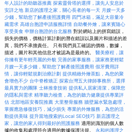
年人設計的助聽器推薦
探索靈骨塔的選擇，讓先人安息於
安詳之地
新店的護理之家，關心長者的每一天
月嫂一天多
少錢，幫助您了解產後照護費用
四門冰箱，滿足大容量冷
藏需求
高雄台胞證申請服務詳情
自助餐外燴，讓來賓隨心
享受美食
申辦台胞證的台北服務
對於網站上的拼寫錯誤，
損失的價格，價格計算計劃的潛在錯誤以及圖片和描述的差
異，我們不承擔責任。 只有我們員工確認的價格，數據，
描述，圖片和其他信息才被認為是最終的。
醫美療程，讓
你擁有更年輕亮麗的外貌
完善的家事服務，讓家務更輕鬆
月嫂一天多少錢，幫助您了解產後照護費用
假牙費用詳
情，讓你輕鬆規劃治療計劃
提供精緻外燴茶點，為您的聚
會增色不少
台中脊椎矯正
探索台灣五大律師事務所，選擇
最具實力的團隊
士林推拿技術
提供私人居家清潔，保障您
的隱私與需求
精準聽力檢查，為您的聽力健康提供專業評
估
北部地區安養院推薦
大里整骨服務
牆壁漏水緊急處理，
掌握應急修復技巧，減少損失
專業的外燴服務，為您的活
動提供美味
提升當地搜索的Local SEO技巧
新店護理之
家，讓您的家人得到最好的照護服務
適用於識別的個人數
據的收集和處理符合適用的數據保護法規。
永和的護理之