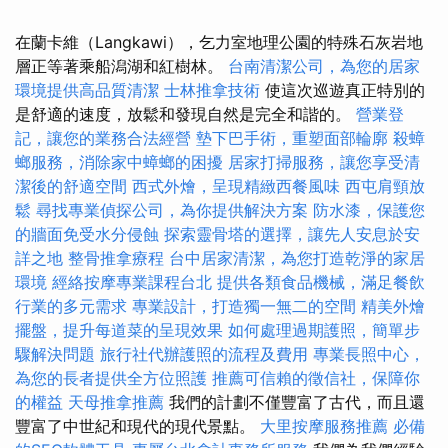
在蘭卡維（Langkawi），乞力室地理公園的特殊石灰岩地
層正等著乘船潟湖和紅樹林。
台南清潔公司，為您的居家
環境提供高品質清潔
士林推拿技術
使這次巡遊真正特別的
是舒適的速度，放鬆和發現自然是完全和諧的。
營業登
記，讓您的業務合法經營
墊下巴手術，重塑面部輪廓
殺蟑
螂服務，消除家中蟑螂的困擾
居家打掃服務，讓您享受清
潔後的舒適空間
西式外燴，呈現精緻西餐風味
西屯肩頸放
鬆
尋找專業偵探公司，為你提供解決方案
防水漆，保護您
的牆面免受水分侵蝕
探索靈骨塔的選擇，讓先人安息於安
詳之地
整骨推拿療程
台中居家清潔，為您打造乾淨的家居
環境
經絡按摩專業課程台北
提供各類食品機械，滿足餐飲
行業的多元需求
專業設計，打造獨一無二的空間
精美外燴
擺盤，提升每道菜的呈現效果
如何處理過期護照，簡單步
驟解決問題
旅行社代辦護照的流程及費用
專業長照中心，
為您的長者提供全方位照護
推薦可信賴的徵信社，保障你
的權益
天母推拿推薦
我們的計劃不僅豐富了古代，而且還
豐富了中世紀和現代的現代景點。
大里按摩服務推薦
必備