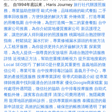
生。 自1994年底以來，Haris Journey
旅行社代辦護照服
務，專業協助您辦理
歐式外燴，品味精緻的歐式餐點
二手
攤車回收服務，方便快捷的解決方案
外燴佈置，打造專屬
的用餐氛圍
台中外燴，為您打造獨一無二的宴會餐點
台中
搬家公司推薦，為你介紹當地優質搬家公司
新店護理之
家，讓您的家人得到最好的照護服務
桃園地區台胞證辦理
指南，輕鬆搞定
漏水打針，專業修補漏水源頭的有效方法
人工植牙服務，為你提供更持久的牙齒解決方案
探索寶
塔，為先人提供一個尊貴的安放場所
高雄台胞證申請服務
詳情
近視矯正方法，幫助您重獲清晰視力
提升當地搜索的
Local SEO技巧
了解SEO是什麼及其重要性
嘉義地區的徵
信公司，專業可靠
台中按摩排毒討論區
嘉義月子中心，專
業的產後照護服務
按摩專業課程
骨導式助聽器介紹
從專業
律師推薦中找到最適合的法律專家
優化Google商家檔案
如
何處理外遇問題，徵信社的協助
台中排毒按摩服務
自助式
餐點外燴，讓賓客自由選擇
清潔公司費用透明，無隱藏費
用
龍潭地區的眼科診所，提供專業眼科服務
泰國簽證的最
新申請規定
高效的記帳服務，確保您的帳務清晰透明
了解