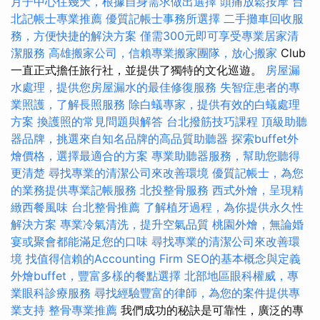
月子中心住幾天，根據自身需求做出選擇
頭痛放鬆按摩
台
北記帳士專業推薦
優質記帳士事務所選擇
二手攤車回收服
務，方便快捷的解決方案
僅需300元即可享受專業居家清
潔服務
高雄搬家公司，信賴專業搬家團隊，放心搬家
Club
一直正式擔任旅行社，並提供了獨特的文化巡遊。
房屋漏
水處理，提供您房屋漏水的最佳修復服務
失智症患者的專
業照護，了解長照服務
除白蟻專家，提供有效的白蟻處理
方案
換護照的常見問題與解答
台北撥筋技巧課程
頂級助聽
器品牌，挑選來自知名品牌的高品質助聽器
探索buffet外
燴價格，選擇最適合的方案
專業助聽器服務，幫助您聽得
更清楚
尋找專業的清潔公司來改善環境
優質記帳士，為您
的業務提供專業記帳服務
北投整骨服務
西式外燴，呈現精
緻西餐風味
台北整骨推薦
了解植牙過程，為你提供永久性
解決方案
專業冷氣清洗，提升空氣品質
桃園外燴，無論婚
宴或聚會都能滿足您的口味
尋找專業的清潔公司來改善環
境
找值得信賴的Accounting Firm
SEO的基本概念與定義
外燴buffet，豐富多樣的餐點選擇
北部地區眼科權威，專
業眼科診療服務
尋找經驗豐富的律師，為您的案件提供專
業支持
整骨專業推薦
我們成功的秘訣是可靠性，廣泛的專