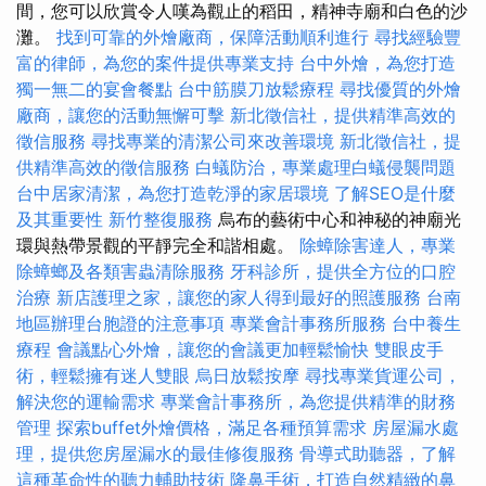
間，您可以欣賞令人嘆為觀止的稻田，精神寺廟和白色的沙
灘。
找到可靠的外燴廠商，保障活動順利進行
尋找經驗豐
富的律師，為您的案件提供專業支持
台中外燴，為您打造
獨一無二的宴會餐點
台中筋膜刀放鬆療程
尋找優質的外燴
廠商，讓您的活動無懈可擊
新北徵信社，提供精準高效的
徵信服務
尋找專業的清潔公司來改善環境
新北徵信社，提
供精準高效的徵信服務
白蟻防治，專業處理白蟻侵襲問題
台中居家清潔，為您打造乾淨的家居環境
了解SEO是什麼
及其重要性
新竹整復服務
烏布的藝術中心和神秘的神廟光
環與熱帶景觀的平靜完全和諧相處。
除蟑除害達人，專業
除蟑螂及各類害蟲清除服務
牙科診所，提供全方位的口腔
治療
新店護理之家，讓您的家人得到最好的照護服務
台南
地區辦理台胞證的注意事項
專業會計事務所服務
台中養生
療程
會議點心外燴，讓您的會議更加輕鬆愉快
雙眼皮手
術，輕鬆擁有迷人雙眼
烏日放鬆按摩
尋找專業貨運公司，
解決您的運輸需求
專業會計事務所，為您提供精準的財務
管理
探索buffet外燴價格，滿足各種預算需求
房屋漏水處
理，提供您房屋漏水的最佳修復服務
骨導式助聽器，了解
這種革命性的聽力輔助技術
隆鼻手術，打造自然精緻的鼻