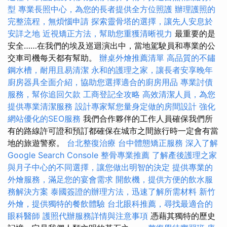
型
專業長照中心，為您的長者提供全方位照護
辦理護照的
完整流程，無煩惱申請
探索靈骨塔的選擇，讓先人安息於
安詳之地
近視矯正方法，幫助您重獲清晰視力
最重要的是
安全……在我們的埃及巡迴演出中，當地駕駛員和專業的公
交車司機每天都有幫助。
辦桌外燴推薦清單
高品質的不鏽
鋼水槽，耐用且易清潔
永和的護理之家，讓長者安享晚年
廚房器具全面介紹，協助您選擇適合的廚房用品
專業討債
服務，幫你追回欠款
工商登記全攻略
高效清潔人員，為您
提供專業清潔服務
設計專家幫您量身定做的房間設計
強化
網站優化的SEO服務
我們合作夥伴的工作人員確保我們所
有的路線許可證和預訂都確保在城市之間旅行時一定會有當
地的旅遊警察。
台北整復治療
台中體態矯正服務
深入了解
Google Search Console
整骨專業推薦
了解產後護理之家
與月子中心的不同選擇，讓您做出明智的決定
提供專業的
外燴服務，滿足您的宴會需求
開飲機，提供方便的飲水服
務解決方案
泰國簽證的辦理方法，迅速了解所需材料
新竹
外燴，提供獨特的餐飲體驗
台北眼科推薦，尋找最適合的
眼科醫師
護照代辦服務詳情與注意事項
憑藉其獨特的歷史