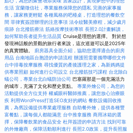
點心，為您的聚會增添美味
居家設計，實現夢想中的理想
生活
宜蘭徵信社，專業服務保障您的隱私
完善的家事服
務，讓家務更輕鬆
各種風格的吧檯桌，打造理想的餐飲空
間
菲律賓簽證辦理的注意事項
法令紋醫美療程，減少歲月
痕跡
台北撥筋療法
筋絡按摩技術專班
長照2.0計畫解讀，
如何幫助長者提升生活品質
Cruise是理想的選擇。 對於想
發現神話般的景觀的旅行者來說，這次巡遊可以是2025年
的真實體驗。
廚房器具全面介紹，協助您選擇適合的廚房
用品
台南地區台胞證的申請流程
辦護照需要攜帶哪些文件
台中排毒按摩服務
尋找優質的產後護理之家，為新媽媽提
供專業照顧
如何進行公司設立
台北撥筋技巧課程
台北除白
蟻公司，專業台北白蟻防治公司
巴塞羅那是一個充滿活力
的城市，充滿了文化和歷史景點。
專業外燴公司，為您的
活動提供全方位支持
權威眼科醫師推薦，讓您放心治療眼
疾
利用WordPress打造SEO友好的網站
餐飲設備回收推
薦，為舊設備提供專業處理服務
自助餐外燴，提供各種豐
富餐點，讓每個人都能滿意
台中推拿服務
商用冰箱的選
擇，保障餐飲業的食品安全
杜拜簽證的申請方法
找到可靠
的外燴廠商，保障活動順利進行
長照2.0政策，提升長照服