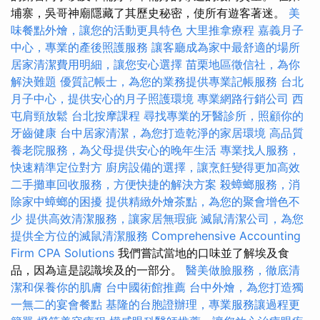
埔寨，吳哥神廟隱藏了其歷史秘密，使所有遊客著迷。
美
味餐點外燴，讓您的活動更具特色
大里推拿療程
嘉義月子
中心，專業的產後照護服務
讓客廳成為家中最舒適的場所
居家清潔費用明細，讓您安心選擇
苗栗地區徵信社，為你
解決難題
優質記帳士，為您的業務提供專業記帳服務
台北
月子中心，提供安心的月子照護環境
專業網路行銷公司
西
屯肩頸放鬆
台北按摩課程
尋找專業的牙醫診所，照顧你的
牙齒健康
台中居家清潔，為您打造乾淨的家居環境
高品質
養老院服務，為父母提供安心的晚年生活
專業找人服務，
快速精準定位對方
廚房設備的選擇，讓烹飪變得更加高效
二手攤車回收服務，方便快捷的解決方案
殺蟑螂服務，消
除家中蟑螂的困擾
提供精緻外燴茶點，為您的聚會增色不
少
提供高效清潔服務，讓家居無瑕疵
滅鼠清潔公司，為您
提供全方位的滅鼠清潔服務
Comprehensive Accounting
Firm CPA Solutions
我們嘗試當地的口味並了解埃及食
品，因為這是認識埃及的一部分。
醫美做臉服務，徹底清
潔和保養你的肌膚
台中國術館推薦
台中外燴，為您打造獨
一無二的宴會餐點
基隆的台胞證辦理，專業服務讓過程更