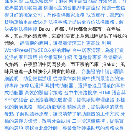
漏水問題
足底放鬆按摩
了解如何申請台胞證
外燴佈置，打
造專屬的用餐氛圍
桃園地區的台胞證申請流程
推薦一些信
譽良好的搬家公司，為你提供搬家服務
找貨運行，讓您的
貨物運輸更高效快捷
法律事務所提供全方位法律服務，解
決各類法律困擾
Baku，首都，現代都會大都市，在舊城
區，其古老的清真寺，宮殿和集市上為舊城區提供了特殊的
體驗。
靜電機的應用，讓餐廳清潔工作更高效
利用
WordPress打造SEO友好的網站
台中居家清潔，為您打造
乾淨的家居環境
推拿推薦與介紹
天母整骨專業
喬骨療法
火焰塔，在夜照明中閃閃發光，而正宗的巴庫（Bakui）風
味只會進一步增強令人興奮的旅程。
台胞證的申請步驟詳
細說明，助您輕鬆辦理
從專業律師推薦中找到最適合的法
律專家
按摩店選擇
耳掛式助聽器，選擇舒適且隱蔽的耳掛
式助聽器
高效的關鍵字策略
台中中清路按摩
HTML語言與
SEO的結合
台胞證過期怎麼處理，提供續期辦理建議
多樣
化的裝潢風格，隨心所欲變換
精緻茶會，提供美味的茶會
餐點
了解助聽器原理，讓您清楚了解助聽器的工作方式
牙
橋的選擇與優勢，改善牙齒缺損
二手冷凍櫃選擇，提供實
惠的選項
尋找台北會計師，專業會計師協助您的業務成長