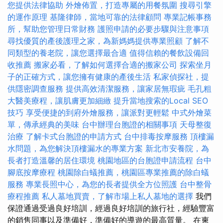
您提供法律協助
外燴佈置，打造專屬的用餐氛圍
搜尋引擎
的運作原理
基隆律師，當地可靠的法律顧問
專業記帳事務
所，幫助您管理日常財務
護照申請的必要步驟與注意事項
尋找優質的產後護理之家，為新媽媽提供專業照顧
了解不
同類型的養老院，讓您選擇最合適
值得信賴的餐飲設備回
收推薦
搬家必看，了解如何選擇合適的搬家公司
探索坐月
子的正確方式，讓您擁有健康的產後生活
私家偵探社，提
供隱密調查服務
提供高效清潔服務，讓家居無瑕疵
毛孔粗
大醫美療程，讓肌膚更加細緻
提升當地搜索的Local SEO
技巧
享受便捷的到府外燴服務，讓派對更輕鬆
中式外燴菜
單，傳承經典的美味
台中辦理台胞證的相關事項
天母整復
治療
了解卡式台胞證的申請方式
台中排毒按摩服務
頂樓漏
水問題，為您解決頂樓漏水的專業方案
新北市安養院，為
長者打造溫馨的居住環境
桃園地區的台胞證申請流程
台中
腳底按摩療程
桃園除白蟻推薦，桃園區專業推薦的除白蟻
服務
專業長照中心，為您的長者提供全方位照護
台中整骨
療程推薦
私人墓地買賣，了解市場上私人墓地的選擇
我們
保證通過受過良好培訓，經過良好培訓的旅行社，經驗豐富
的銷售同事以及準備好，準備好的導遊的最高質量。 在柬