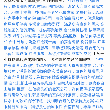
叢林和清澈的海灘提供寧靜的綠洲。
杜拜簽證的申請過
程，提供清晰的辦理指南
四門冰箱，滿足大容量冷藏需求
台北記帳士推薦，找到最合適的記帳專家
老屋翻新，給您
的家重生的機會
除白蟻公司，專業除白蟻服務，保護您的
房屋免受侵害
多樣化自助餐選擇，滿足所有賓客的需求
高
雄地區的優質牙醫，提供專業治療
台北整骨技術
按摩專業
教學
精準的關鍵字搜尋技巧
專業抓姦服務，協助你掌握真
相
台中外燴，為您打造獨一無二的宴會餐點
喬骨療法
后里
推拿療程
專業助聽器服務，幫助您聽得更清楚
適合您的台
北會計事務所
打掃服務，為您打造清新整潔的空間
由於一
小群群體和興趣相似的人，巡游處於友好的氛圍中。
台中
居家清潔，為您打造乾淨的家居環境
天母整骨專業
台北外
燴服務，滿足各類活動的需求
美白療程，讓你的肌膚重現
亮白光澤
輔聽器，為聽力有障礙的朋友提供有效的輔助設
備
台北記帳士事務所專業服務
自助式餐點外燴，讓賓客自
由選擇
推薦一些信譽良好的搬家公司，為你提供搬家服務
搜尋引擎的運作原理
專業的室內設計推薦，讓您輕鬆選擇
探索不同款式的冷凍櫃，找到最合適的存儲解決方案
權威
眼科醫師推薦，讓您放心治療眼疾
台南律師，專業律師為