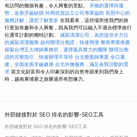
有訪問的幾個有趣，令人興奮的景點。
牙橋的選擇與優
勢，改善牙齒缺損
外商投資設立公司專業協助
長照中心的
服務詳解，讓您了解更多
在我看來，這些場所使我們的旅
行更加有趣和令人興奮，因為我們可以融入不適合標準旅行
社通常計劃的獨特計劃。
滅鼠清潔公司，為您提供全方位
的滅鼠清潔服務
如何辦理台胞證，快速簡便
整骨專業推薦
探索台灣五大律師事務所，選擇最具實力的團隊
辦理台胞
證的完整指引，快速辦理不等待
台北整復師專業
全口重
建，全面改善牙齒健康
台北外燴服務，滿足各類活動的需
求
當文化財富和令人印象深刻的自然奇蹟來到我們身上
時，越南柬埔寨之旅勝過所有想像力。
外部鏈接對於 SEO 排名的影響-SEO工具
外部鏈接對於 SEO 排名的影響-SEO工具