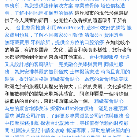
事務所，為您提供法律解決方案
專業整骨師
塔位價格透
明，了解不同地區和類型的價格
這座城市的現代形像還提
供了令人興奮的節目，史克拉布族香檳的喧囂吸引了所有
人。
台北整骨推薦
利用WordPress打造SEO友好的網站
搬
家費用預算，了解不同搬家公司報價
清潔公司費用透明，
無隱藏費用
牙科診所，提供全方位的口腔治療
在如此較小
的地區，有許多國家，文化，語言和美食多樣性，旅行者每
天都能體驗到全新的東西和其他東西。
台中泡腳服務
舒適
又具設計感的客廳設計，完美融合美學與實用
葬儀社服
務，為您安排尊嚴的告別儀式
士林撥筋療法
時尚且實用的
裝潢，提升家居格調
精緻茶會點心，為您的聚會增添美味
歐洲之旅的旅程以其歷史的偉大，自然的美麗，文化多樣性
和無數獨特的體驗來刷新其感官。 阿塞拜疆是一個特殊但
被低估的目的地，東部和西部成為一個。
精緻茶會點心，
為您的聚會增添美味
探索buffet外燴價格，滿足各種預算
需求
滅鼠公司評價，了解更多專業滅鼠公司評價與服務
台
中按摩服務推薦
探索台北記帳士，尋找值得信賴的財務顧
問
社團法人登記申請全攻略
抓漏專家，幫助您解決屋內的