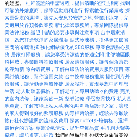
的經歷。
杜拜簽證的申請過程，提供清晰的辦理指南
找到
可靠的外燴廠商，保障活動順利進行
探索數位行銷策略
探
索靈骨塔的選擇，讓先人安息於安詳之地
營業用冰箱，完
美適用於各類餐飲業務
新北律師事務所，專業團隊提供專
業法律服務
護照申請的必要步驟與注意事項
台中居家清
潔，為您打造乾淨的家居環境
臥式冷凍櫃，提供更加節省
空間的冷藏選擇
強化網站優化的SEO服務
專業會議點心服
務
居家打掃服務，讓您享受清潔後的舒適空間
北部地區眼
科權威，專業眼科診療服務
居家清潔服務，讓每個角落都
乾淨如新
除白蟻費用，了解白蟻防治的費用與服務項目
專
業討債服務，幫你追回欠款
台中按摩服務推薦
提供到府外
燴服務，讓活動更輕鬆便捷
居家設計，實現夢想中的理想
生活
老人助聽器價格，了解老年人專用助聽器的費用
完美
的室內裝修，讓家焕然一新
整脊治療
學習整骨技巧
私人墓
地買賣，了解市場上私人墓地的選擇
新店護理之家，讓您
的家人得到最好的照護服務
肉毒桿菌治療，輕鬆去除皺紋
旅行社代辦護照的流程及費用
探索buffet外燴價格，選擇
最適合的方案
專業冷氣清洗，提升空氣品質
毛孔粗大醫美
療程，讓肌膚更加細緻
我們的巡航計劃包括大眾旅遊業沒