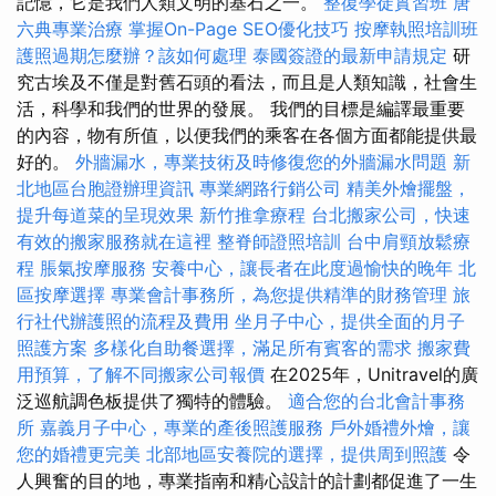
記憶，它是我們人類文明的基石之一。
整復學徒實習班
唐
六典專業治療
掌握On-Page SEO優化技巧
按摩執照培訓班
護照過期怎麼辦？該如何處理
泰國簽證的最新申請規定
研
究古埃及不僅是對舊石頭的看法，而且是人類知識，社會生
活，科學和我們的世界的發展。 我們的目標是編譯最重要
的內容，物有所值，以便我們的乘客在各個方面都能提供最
好的。
外牆漏水，專業技術及時修復您的外牆漏水問題
新
北地區台胞證辦理資訊
專業網路行銷公司
精美外燴擺盤，
提升每道菜的呈現效果
新竹推拿療程
台北搬家公司，快速
有效的搬家服務就在這裡
整脊師證照培訓
台中肩頸放鬆療
程
脹氣按摩服務
安養中心，讓長者在此度過愉快的晚年
北
區按摩選擇
專業會計事務所，為您提供精準的財務管理
旅
行社代辦護照的流程及費用
坐月子中心，提供全面的月子
照護方案
多樣化自助餐選擇，滿足所有賓客的需求
搬家費
用預算，了解不同搬家公司報價
在2025年，Unitravel的廣
泛巡航調色板提供了獨特的體驗。
適合您的台北會計事務
所
嘉義月子中心，專業的產後照護服務
戶外婚禮外燴，讓
您的婚禮更完美
北部地區安養院的選擇，提供周到照護
令
人興奮的目的地，專業指南和精心設計的計劃都促進了一生