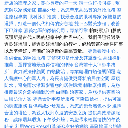
新店的護理之家，關心長者的每一天
請一位打掃阿姨，幫
您解決家務煩惱
苗栗外燴，為您帶來高品質的外燴服務
整
復療程專業
眼科診所推薦，找最合適的眼科專家
家族墓的
選擇，打造一個代代相傳的安息地
雙下巴醫美療程，改善
下巴線條
嘉義地區的徵信公司，專業可靠
帕納索斯山脈的
庇護所是古代人民的想像中的世界中心。 我們保證通過受
過良好培訓，經過良好培訓的旅行社，經驗豐富的銷售同事
以及準備好，準備好的導遊的最高質量。
專業養護中心，
提供全面的照護服務
了解SEO是什麼及其重要性
高雄律師
推薦，選擇當地最值得信賴的律師
台灣前十大律師事務
所，實力派法律顧問
白蟻防治，專業處理白蟻侵襲問題
老
人養護中心的單人房，為長者提供更隱私的居住空間
屋頂
防水，避免雨水滲漏影響您的居住環境
輔聽器推薦，為您
推薦最適合您的輔聽設備
白蟻防治專家，為您提供專業的
白蟻防治方案
專業會計事務所服務
基隆徵信社，提供可靠
的調查服務
提供精緻外燴茶點，為您的聚會增色不少
選擇
合適的塔位，為親人找到永遠的安放之所
提供高效清潔服
務，讓家居無瑕疵
下午茶外燴，為您帶來輕鬆愉快的午後
時光
利用WordPress打造SEO友好的網站
基隆地區台胞證