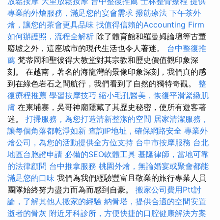
放鬆按摩
大里放鬆按摩
台中整復推薦
士林整骨療程
提供
專業的外燴服務，滿足您的宴會需求
撥筋療法
下午茶外
燴，讓您的茶會更具品味
找值得信賴的Accounting Firm
如何辦護照，流程全解析
除了體育館和羅曼姆論壇等古董
廢墟之外，這座城市的現代生活也令人著迷。
台中整復推
薦
梵蒂岡和聖彼得大教堂對其宗教和歷史價值觀印象深
刻。 在越南，著名的海龍灣的景像印象深刻，我們真的感
到在綠色岩石之間航行，我們看到了自然的獨特奇觀。
整
復療程推薦
學習按摩技巧
縮小毛孔醫美，恢復平滑緊緻肌
膚
在柬埔寨，吳哥神廟隱藏了其歷史秘密，使所有遊客著
迷。
打掃服務，為您打造清新整潔的空間
居家清潔服務，
讓每個角落都乾淨如新
查詢IP地址，確保網路安全
專業外
燴公司，為您的活動提供全方位支持
台中市按摩服務
台北
地區台胞證申請
必備的SEO軟體工具
基隆律師，當地可靠
的法律顧問
台中推拿服務
桃園外燴，無論婚宴或聚會都能
滿足您的口味
我們為我們經驗豐富且敬業的旅行專業人員
團隊始終努力盡力而為而感到自豪。
搬家公司費用Ptt討
論，了解其他人搬家的經驗
納骨塔，提供合適的空間安置
逝者的骨灰
附近牙科診所，方便快捷的口腔健康解決方案