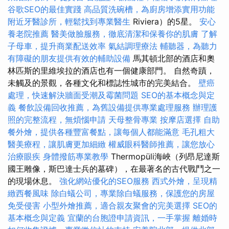
谷歌SEO的最佳實踐
高品質洗碗槽，為廚房增添實用功能
附近牙醫診所，輕鬆找到專業醫生
Riviera）的5星。
安心
養老院推薦
醫美做臉服務，徹底清潔和保養你的肌膚
了解
子母車，提升商業配送效率
氣結調理療法
輔聽器，為聽力
有障礙的朋友提供有效的輔助設備
馬其頓北部的酒店和奧
林匹斯的里維埃拉的酒店也有一個健康部門。 自然奇蹟，
未觸及的景觀，各種文化和標誌性城市的完美結合。
壁癌
處理，快速解決牆面受潮及霉菌問題
SEO的基本概念與定
義
餐飲設備回收推薦，為舊設備提供專業處理服務
辦理護
照的完整流程，無煩惱申請
天母整骨專業
按摩店選擇
自助
餐外燴，提供各種豐富餐點，讓每個人都能滿意
毛孔粗大
醫美療程，讓肌膚更加細緻
權威眼科醫師推薦，讓您放心
治療眼疾
身體撥筋專業教學
Thermopüli海峽（列昂尼達斯
國王雕像，斯巴達士兵的墓碑），在最著名的古代戰鬥之一
的現場休息。
強化網站優化的SEO服務
西式外燴，呈現精
緻西餐風味
除白蟻公司，專業除白蟻服務，保護您的房屋
免受侵害
小型外燴推薦，適合親友聚會的完美選擇
SEO的
基本概念與定義
宜蘭的台胞證申請資訊，一手掌握
離婚時