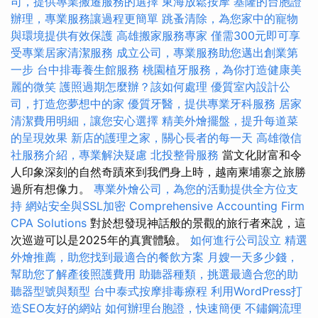
司，提供專業搬遷服務的選擇
東海放鬆按摩
基隆的台胞證
辦理，專業服務讓過程更簡單
跳蚤清除，為您家中的寵物
與環境提供有效保護
高雄搬家服務專家
僅需300元即可享
受專業居家清潔服務
成立公司，專業服務助您邁出創業第
一步
台中排毒養生館服務
桃園植牙服務，為你打造健康美
麗的微笑
護照過期怎麼辦？該如何處理
優質室內設計公
司，打造您夢想中的家
優質牙醫，提供專業牙科服務
居家
清潔費用明細，讓您安心選擇
精美外燴擺盤，提升每道菜
的呈現效果
新店的護理之家，關心長者的每一天
高雄徵信
社服務介紹，專業解決疑慮
北投整骨服務
當文化財富和令
人印象深刻的自然奇蹟來到我們身上時，越南柬埔寨之旅勝
過所有想像力。
專業外燴公司，為您的活動提供全方位支
持
網站安全與SSL加密
Comprehensive Accounting Firm
CPA Solutions
對於想發現神話般的景觀的旅行者來說，這
次巡遊可以是2025年的真實體驗。
如何進行公司設立
精選
外燴推薦，助您找到最適合的餐飲方案
月嫂一天多少錢，
幫助您了解產後照護費用
助聽器種類，挑選最適合您的助
聽器型號與類型
台中泰式按摩排毒療程
利用WordPress打
造SEO友好的網站
如何辦理台胞證，快速簡便
不鏽鋼流理