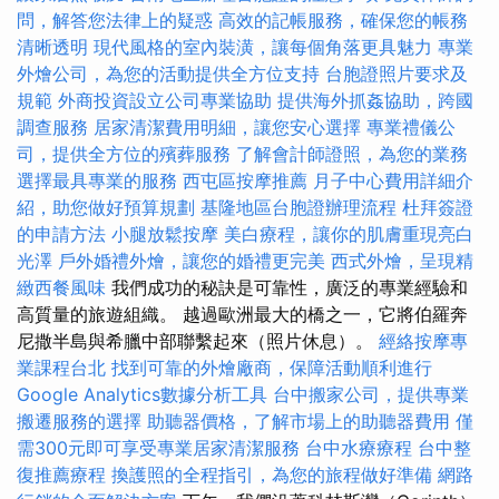
問，解答您法律上的疑惑
高效的記帳服務，確保您的帳務
清晰透明
現代風格的室內裝潢，讓每個角落更具魅力
專業
外燴公司，為您的活動提供全方位支持
台胞證照片要求及
規範
外商投資設立公司專業協助
提供海外抓姦協助，跨國
調查服務
居家清潔費用明細，讓您安心選擇
專業禮儀公
司，提供全方位的殯葬服務
了解會計師證照，為您的業務
選擇最具專業的服務
西屯區按摩推薦
月子中心費用詳細介
紹，助您做好預算規劃
基隆地區台胞證辦理流程
杜拜簽證
的申請方法
小腿放鬆按摩
美白療程，讓你的肌膚重現亮白
光澤
戶外婚禮外燴，讓您的婚禮更完美
西式外燴，呈現精
緻西餐風味
我們成功的秘訣是可靠性，廣泛的專業經驗和
高質量的旅遊組織。 越過歐洲最大的橋之一，它將伯羅奔
尼撒半島與希臘中部聯繫起來（照片休息）。
經絡按摩專
業課程台北
找到可靠的外燴廠商，保障活動順利進行
Google Analytics數據分析工具
台中搬家公司，提供專業
搬遷服務的選擇
助聽器價格，了解市場上的助聽器費用
僅
需300元即可享受專業居家清潔服務
台中水療療程
台中整
復推薦療程
換護照的全程指引，為您的旅程做好準備
網路