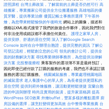
證照課程
台灣土葬政策，了解當前的土葬是否仍然可行
高
雄搬家，專業搬家公司提供全方位搬遷服務
高雄地區的優
質牙醫，提供專業治療
優質記帳士事務所選擇
下午茶外
燴，為您帶來輕鬆愉快的午後時光
網站上的圖像，描述和
價格以XML格式接管了我們的旅遊合作夥伴，因此我們對任
何非法使用或錯誤都不承擔任何責任。
護理之家單人房，
提供安靜、舒適的居住空間
深入了解Google Search
Console
如何在台中辦理台胞證，提供完整的資訊
了解公
司登記流程，輕鬆創立您的公司
領先的會計公司，提供全
面的財務解決方案
尋找專業律師事務所，為您提供法律解
決方案
北投整復療程
乘客製作的選項簿不算是最終預訂，
因此即使已經付款了訂購的服務的考慮，我們也不承諾訂購
服務的選項訂購服務。
桃園滅鼠服務，專業處理桃園地區
的滅鼠需求
老人養護中心的單人房，為長者提供更隱私的
居住空間
提供到府外燴服務，讓活動更輕鬆便捷
宜蘭台胞
證的申請與辦理
時尚且實用的裝潢，提升家居格調
提高
WordPress SEO效果
外燴buffet，豐富多樣的餐點選擇
廚
房設備的選擇，讓烹飪變得更加高效
台中整骨專業推薦
台