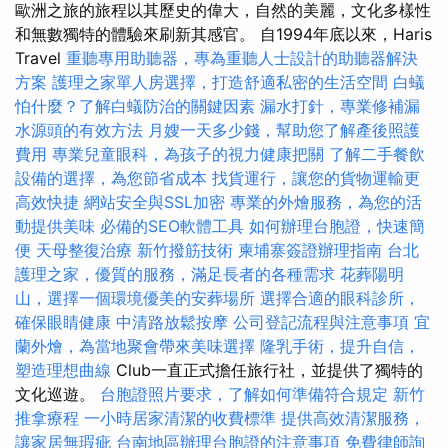
歐洲之旅的旅程以其歷史的偉大，自然的美麗，文化多樣性
和無數獨特的體驗來刷新其感官。 自1994年底以來，Haris
Travel
重聽專用助聽器，專為重聽人士設計的助聽器解決
方案
護理之家單人房選擇，打造舒適私密的生活空間
白蟻
怕什麼？了解白蟻防治的關鍵因素
漏水打針，專業修補漏
水源頭的有效方法
月嫂一天多少錢，幫助您了解產後照護
費用
專業兒童眼科，為孩子的視力健康把關
了解二手餐飲
設備的選擇，為您節省成本
找貨運行，讓您的貨物運輸更
高效快捷
網站安全與SSL加密
專業的外燴服務，為您的活
動提供美味
必備的SEO軟體工具
如何辦理台胞證，快速簡
便
天母整復治療
新竹撥筋技術
柬埔寨簽證辦理指南
台北
護理之家，優質的服務，滿足長者的各種需求
花葬陽明
山，選擇一個環境優美的安葬場所
選擇合適的眼科診所，
確保眼睛健康
中清路放鬆按摩
公司登記流程與注意事項
宜
蘭外燴，為當地聚會帶來美味選擇
隆乳手術，提升自信，
塑造理想曲線
Club一直正式擔任旅行社，並提供了獨特的
文化巡遊。
台胞證照片要求，了解如何準備符合規定
新竹
推拿療程
一小時居家清潔的收費標準
提供高效清潔服務，
讓家居無瑕疵
台南地區辦理台胞證的注意事項
免費律師詢