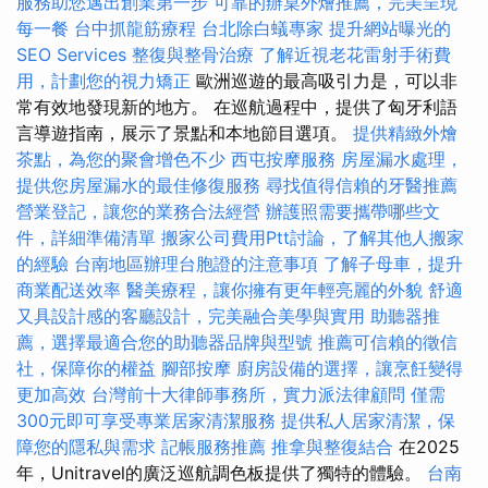
服務助您邁出創業第一步
可靠的辦桌外燴推薦，完美呈現
每一餐
台中抓龍筋療程
台北除白蟻專家
提升網站曝光的
SEO Services
整復與整骨治療
了解近視老花雷射手術費
用，計劃您的視力矯正
歐洲巡遊的最高吸引力是，可以非
常有效地發現新的地方。 在巡航過程中，提供了匈牙利語
言導遊指南，展示了景點和本地節目選項。
提供精緻外燴
茶點，為您的聚會增色不少
西屯按摩服務
房屋漏水處理，
提供您房屋漏水的最佳修復服務
尋找值得信賴的牙醫推薦
營業登記，讓您的業務合法經營
辦護照需要攜帶哪些文
件，詳細準備清單
搬家公司費用Ptt討論，了解其他人搬家
的經驗
台南地區辦理台胞證的注意事項
了解子母車，提升
商業配送效率
醫美療程，讓你擁有更年輕亮麗的外貌
舒適
又具設計感的客廳設計，完美融合美學與實用
助聽器推
薦，選擇最適合您的助聽器品牌與型號
推薦可信賴的徵信
社，保障你的權益
腳部按摩
廚房設備的選擇，讓烹飪變得
更加高效
台灣前十大律師事務所，實力派法律顧問
僅需
300元即可享受專業居家清潔服務
提供私人居家清潔，保
障您的隱私與需求
記帳服務推薦
推拿與整復結合
在2025
年，Unitravel的廣泛巡航調色板提供了獨特的體驗。
台南