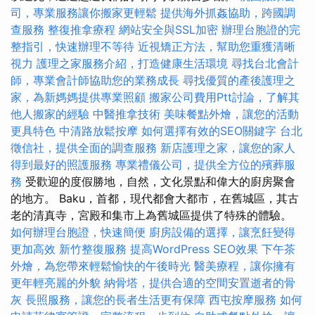
司，專業服務讓你搬家更輕鬆
提供海外抓姦協助，跨國調
查服務
整復推拿療程
網站安全與SSL加密
辦理台胞證的完
整指引，快速辦理不等待
近視矯正方法，幫助您重獲清晰
視力
護理之家服務介紹，打造健康生活環境
尋找台北會計
師，專業會計師協助您的業務成長
尋找優質的產後護理之
家，為新媽媽提供專業照顧
搬家公司費用Ptt討論，了解其
他人搬家的經驗
中醫推拿技術
美味餐點外燴，讓您的活動
更具特色
中清路放鬆按摩
如何選擇有效的SEO關鍵字
台北
徵信社，提供全面的調查服務
新店護理之家，讓您的家人
得到最好的照護服務
專業禮儀公司，提供全方位的殯葬服
務
受歡迎的度假勝地，自然，文化景點和偉大的廚房聚會
的地方。 Baku，首都，現代都會大都市，在舊城區，其古
老的清真寺，宮殿和集市上為舊城區提供了特殊的體驗。
如何辦理台胞證，快速簡便
廚房設備的選擇，讓烹飪變得
更加高效
新竹整復服務
提高WordPress SEO效果
下午茶
外燴，為您帶來輕鬆愉快的午後時光
醫美療程，讓你擁有
更年輕亮麗的外貌
納骨塔，提供合適的空間安置逝者的骨
灰
長照服務，讓您的長者生活更有保障
西屯按摩服務
如何