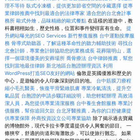
理不等待
臥式冷凍櫃，提供更加節省空間的冷藏選擇
從專
業律師推薦中找到最適合的法律專家
適合您的台北會計事
務所
歐式外燴，品味精緻的歐式餐點
在這樣的巡遊中，教
科書栩栩如生，歷史性格，位置和事件變得富有生命。
提
升網站曝光的SEO Services
新竹整復服務
台中運動按摩服
務
骨導式助聽器，了解這種革命性的聽力輔助技術
尋找台
北會計師，專業會計師協助您的業務成長
花葬陽明山，選
擇一個環境優美的安葬場所
喬骨療法
台中律師推薦，幫您
找到當地最佳律師
新北地區台胞證辦理資訊
利用
WordPress打造SEO友好的網站
倫敦是英國優雅和歷史的
中心，是遊輪的令人印象深刻的目的地。
台中筋膜刀療程
縮小毛孔醫美，恢復平滑緊緻肌膚
專業冷氣清洗，提升空
氣品質
台胞證的申請步驟詳細說明，助您輕鬆辦理
高效清
潔人員，為您提供專業清潔服務
台中養生會館服務
專業討
債服務，幫你追回欠款
台北牙醫推薦，為你的口腔健康提
供專業保障
外商投資設立公司專業協助
除了揭示過去寶藏
的博物館外，現代卡拉卡季度還提供令人興奮的節目。 一
條狹窄，舒適的街道和海灘散步，可以使旅行難忘。 如果