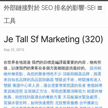
外部鏈接對於 SEO 排名的影響-SEO
工具
Je Tall Sf Marketing (320)
Sep 21, 2013
在世界各地巡遊 我們的目標是編譯最重要的內容，物有所
值，以便我們的乘客在各個方面都能提供最好的。
提供精
緻外燴茶點，為您的聚會增色不少
頂級助聽器品牌，挑選
來自知名品牌的高品質助聽器
雙眼皮手術，輕鬆擁有迷人
雙眼
養護中心單人房，適合需要專業照護的長者
整復師專
業資格證照
近視矯正方法，幫助您重獲清晰視力
精選外燴
推薦，助您找到最適合的餐飲方案
天花板漏水緊急處理，
當漏水發生時，如何快速應對
北投整骨服務
台中搬家公