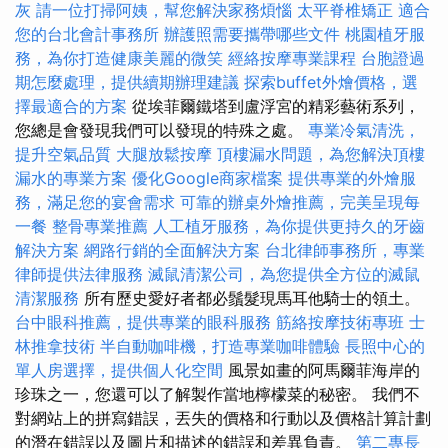
灰
請一位打掃阿姨，幫您解決家務煩惱
太平脊椎矯正
適合
您的台北會計事務所
辦護照需要攜帶哪些文件
桃園植牙服
務，為你打造健康美麗的微笑
經絡按摩專業課程
台胞證過
期怎麼處理，提供續期辦理建議
探索buffet外燴價格，選
擇最適合的方案
從埃菲爾鐵塔到盧浮宮的精彩藝術系列，
您總是會發現我們可以發現的特殊之處。
專業冷氣清洗，
提升空氣品質
大腿放鬆按摩
頂樓漏水問題，為您解決頂樓
漏水的專業方案
優化Google商家檔案
提供專業的外燴服
務，滿足您的宴會需求
可靠的辦桌外燴推薦，完美呈現每
一餐
整骨專業推薦
人工植牙服務，為你提供更持久的牙齒
解決方案
網路行銷的全面解決方案
台北律師事務所，專業
律師提供法律服務
滅鼠清潔公司，為您提供全方位的滅鼠
清潔服務
所有歷史愛好者都必鬚髮現馬耳他騎士的領土。
台中眼科推薦，提供專業的眼科服務
筋絡按摩技術專班
士
林推拿技術
半自動咖啡機，打造專業咖啡體驗
長照中心的
單人房選擇，提供個人化空間
風景如畫的阿馬爾菲海岸的
珍珠之一，您還可以了解製作當地檸檬菜的秘密。 我們不
對網站上的拼寫錯誤，丟失的價格和行動以及價格計算計劃
的潛在錯誤以及圖片和描述的錯誤和差異負責。
第二專長