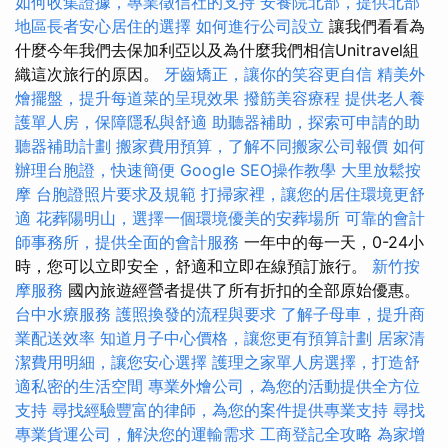
如何收集證據，專業徵信社的支持
安養院北部，提供北部
地區長者安心居住的選擇
如何進行公司設立
讓我們看看為
什麼今年我們去保加利亞以及為什麼我們相信Unitravel組
織這次旅行的原因。
牙齒矯正，讓你的笑容更自信
精美外
燴擺盤，提升每道菜的呈現效果
撥筋美容療程
提供老人養
護單人房，保障隱私與舒適
助聽器補助，探索可申請的助
聽器補助計劃
搬家費用預算，了解不同搬家公司報價
如何
辦理台胞證，快速簡便
Google SEO操作教學
大里放鬆按
摩
台胞證照片要求及規範
打掃家裡，讓您的居住環境更舒
適
花葬陽明山，選擇一個環境優美的安葬場所
可靠的會計
師事務所，提供全面的會計服務
一年中的每一天，0-24小
時，您可以立即安全，舒適和立即在線預訂旅行。
新竹按
摩服務
國內旅遊經營者提供了所有折扣的全部原始優惠。
台中水療服務
護照換發的流程與要求
了解子母車，提升商
業配送效率
知道月子中心價格，讓您更有預算計劃
居家清
潔費用明細，讓您安心選擇
護理之家單人房選擇，打造舒
適私密的生活空間
專業外燴公司，為您的活動提供全方位
支持
尋找經驗豐富的律師，為您的案件提供專業支持
尋找
專業貨運公司，解決您的運輸需求
工商登記全攻略
為家增