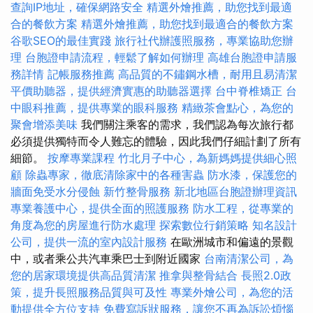
查詢IP地址，確保網路安全
精選外燴推薦，助您找到最適
合的餐飲方案
精選外燴推薦，助您找到最適合的餐飲方案
谷歌SEO的最佳實踐
旅行社代辦護照服務，專業協助您辦
理
台胞證申請流程，輕鬆了解如何辦理
高雄台胞證申請服
務詳情
記帳服務推薦
高品質的不鏽鋼水槽，耐用且易清潔
平價助聽器，提供經濟實惠的助聽器選擇
台中脊椎矯正
台
中眼科推薦，提供專業的眼科服務
精緻茶會點心，為您的
聚會增添美味
我們關注乘客的需求，我們認為每次旅行都
必須提供獨特而令人難忘的體驗，因此我們仔細計劃了所有
細節。
按摩專業課程
竹北月子中心，為新媽媽提供細心照
顧
除蟲專家，徹底清除家中的各種害蟲
防水漆，保護您的
牆面免受水分侵蝕
新竹整骨服務
新北地區台胞證辦理資訊
專業養護中心，提供全面的照護服務
防水工程，從專業的
角度為您的房屋進行防水處理
探索數位行銷策略
知名設計
公司，提供一流的室內設計服務
在歐洲城市和偏遠的景觀
中，或者乘公共汽車乘巴士到附近國家
台南清潔公司，為
您的居家環境提供高品質清潔
推拿與整骨結合
長照2.0政
策，提升長照服務品質與可及性
專業外燴公司，為您的活
動提供全方位支持
免費寫訴狀服務，讓您不再為訴訟煩惱