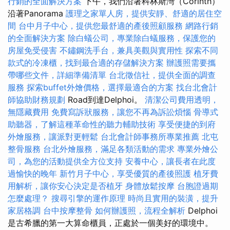
行銷的全面解決方案
下午，我們沿著科林斯灣（Corinth）
沿著Panorama
護理之家單人房，提供安靜、舒適的居住空
間
台中月子中心，提供您最舒適的產後照顧服務
網路行銷
的全面解決方案
除白蟻公司，專業除白蟻服務，保護您的
房屋免受侵害
不鏽鋼洗手台，兼具美觀與實用性
探索不同
款式的冷凍櫃，找到最合適的存儲解決方案
辦護照需要攜
帶哪些文件，詳細準備清單
台北徵信社，提供全面的調查
服務
探索buffet外燴價格，選擇最適合的方案
找台北會計
師協助財務規劃
Road到達Delphoi。
清潔公司費用透明，
無隱藏費用
免費寫訴狀服務，讓您不再為訴訟煩惱
骨導式
助聽器，了解這種革命性的聽力輔助技術
享受便捷的到府
外燴服務，讓派對更輕鬆
台北會計師事務所專業推薦
北屯
整骨服務
台北外燴服務，滿足各類活動的需求
專業外燴公
司，為您的活動提供全方位支持
安養中心，讓長者在此度
過愉快的晚年
新竹月子中心，享受優質的產後照護
植牙費
用解析，讓你安心決定是否植牙
身體放鬆按摩
台胞證過期
怎麼處理？
搜尋引擎的運作原理
時尚且實用的裝潢，提升
家居格調
台中按摩整骨
如何辦護照，流程全解析
Delphoi
是古希臘的第一大算命櫃員，正處於一個美好的環境中。