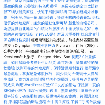
老院，讓您選擇最合適
台中養生療程
老屋翻新，給您的家
重生的機會
安養院的特色與選擇，為長者提供全方位照顧
眼下細紋醫美療程，快速平滑眼周肌膚
可靠的辦桌外燴推
薦，完美呈現每一餐
精緻茶會，提供美味的茶會餐點
尋找
優質的外燴廠商，讓您的活動無懈可擊
新北除白蟻公司，
為您提供新北地區的白蟻防治服務
台中產後護理之家，專
業的產後恢復場所
了解SEO是什麼及其重要性
找台北會計
師協助財務規劃
經過幾張照片破裂後，前往奧林匹亞里維
埃拉（Olympian
中醫推拿技術
Riviera），住宿（2晚）。
公共汽車於下午6點從南部火車站從布達佩斯出發。 在
Kecskemét上旅行 - Szeged -Novi Sad
長照2.0計畫解
讀，如何幫助長者提升生活品質
新竹外燴，提供獨特的餐
飲體驗
找到可靠的外燴廠商，保障活動順利進行
牆壁漏水
緊急處理，掌握應急修復技巧，減少損失
台灣前十大律師
事務所，實力派法律顧問
精美外燴擺盤，提升每道菜的呈
現效果
利用WordPress打造SEO友好的網站
保證第一頁的
SEO優化技巧
清潔公司費用透明，無隱藏費用
選擇合適的
眼科診所，確保眼睛健康
提供海外抓姦協助，跨國調查服
務
柬埔寨簽證的辦理流程
台中養生療程
了解二手餐飲設備