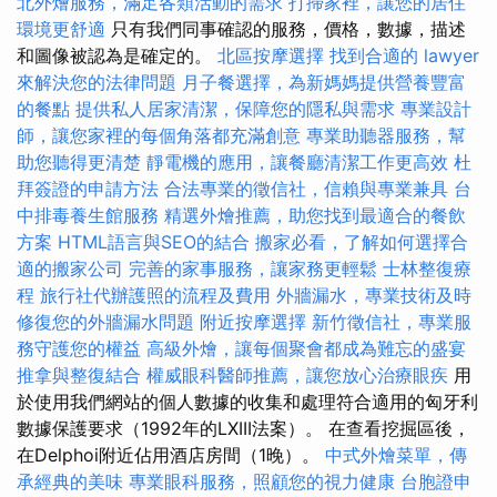
北外燴服務，滿足各類活動的需求
打掃家裡，讓您的居住
環境更舒適
只有我們同事確認的服務，價格，數據，描述
和圖像被認為是確定的。
北區按摩選擇
找到合適的 lawyer
來解決您的法律問題
月子餐選擇，為新媽媽提供營養豐富
的餐點
提供私人居家清潔，保障您的隱私與需求
專業設計
師，讓您家裡的每個角落都充滿創意
專業助聽器服務，幫
助您聽得更清楚
靜電機的應用，讓餐廳清潔工作更高效
杜
拜簽證的申請方法
合法專業的徵信社，信賴與專業兼具
台
中排毒養生館服務
精選外燴推薦，助您找到最適合的餐飲
方案
HTML語言與SEO的結合
搬家必看，了解如何選擇合
適的搬家公司
完善的家事服務，讓家務更輕鬆
士林整復療
程
旅行社代辦護照的流程及費用
外牆漏水，專業技術及時
修復您的外牆漏水問題
附近按摩選擇
新竹徵信社，專業服
務守護您的權益
高級外燴，讓每個聚會都成為難忘的盛宴
推拿與整復結合
權威眼科醫師推薦，讓您放心治療眼疾
用
於使用我們網站的個人數據的收集和處理符合適用的匈牙利
數據保護要求（1992年的LXIII法案）。 在查看挖掘區後，
在Delphoi附近佔用酒店房間（1晚）。
中式外燴菜單，傳
承經典的美味
專業眼科服務，照顧您的視力健康
台胞證申