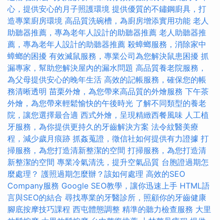
心，提供安心的月子照護環境
提供優質的不鏽鋼廚具，打
造專業廚房環境
高品質洗碗槽，為廚房增添實用功能
老人
助聽器推薦，專為老年人設計的助聽器推薦
老人助聽器推
薦，專為老年人設計的助聽器推薦
殺蟑螂服務，消除家中
蟑螂的困擾
有效滅鼠服務，專業公司為您解決鼠患困擾
抓
漏專家，幫助您解決屋內的漏水問題
高品質養老院服務，
為父母提供安心的晚年生活
高效的記帳服務，確保您的帳
務清晰透明
苗栗外燴，為您帶來高品質的外燴服務
下午茶
外燴，為您帶來輕鬆愉快的午後時光
了解不同類型的養老
院，讓您選擇最合適
西式外燴，呈現精緻西餐風味
人工植
牙服務，為你提供更持久的牙齒解決方案
法令紋醫美療
程，減少歲月痕跡
抓姦蒐證，徵信社如何提供有力證據
打
掃服務，為您打造清新整潔的空間
打掃服務，為您打造清
新整潔的空間
專業冷氣清洗，提升空氣品質
台胞證過期怎
麼處理？
護照過期怎麼辦？該如何處理
高效的SEO
Company服務
Google SEO教學，讓你迅速上手
HTML語
言與SEO的結合
尋找專業的牙醫診所，照顧你的牙齒健康
腳底按摩技巧課程
西屯體態調整
精準的聽力檢查服務
大里