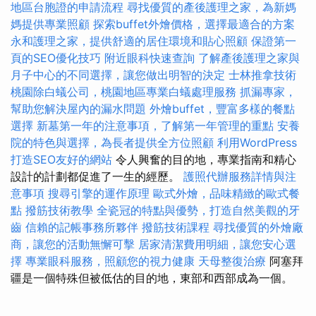
地區台胞證的申請流程
尋找優質的產後護理之家，為新媽
媽提供專業照顧
探索buffet外燴價格，選擇最適合的方案
永和護理之家，提供舒適的居住環境和貼心照顧
保證第一
頁的SEO優化技巧
附近眼科快速查詢
了解產後護理之家與
月子中心的不同選擇，讓您做出明智的決定
士林推拿技術
桃園除白蟻公司，桃園地區專業白蟻處理服務
抓漏專家，
幫助您解決屋內的漏水問題
外燴buffet，豐富多樣的餐點
選擇
新墓第一年的注意事項，了解第一年管理的重點
安養
院的特色與選擇，為長者提供全方位照顧
利用WordPress
打造SEO友好的網站
令人興奮的目的地，專業指南和精心
設計的計劃都促進了一生的經歷。
護照代辦服務詳情與注
意事項
搜尋引擎的運作原理
歐式外燴，品味精緻的歐式餐
點
撥筋技術教學
全瓷冠的特點與優勢，打造自然美觀的牙
齒
信賴的記帳事務所夥伴
撥筋技術課程
尋找優質的外燴廠
商，讓您的活動無懈可擊
居家清潔費用明細，讓您安心選
擇
專業眼科服務，照顧您的視力健康
天母整復治療
阿塞拜
疆是一個特殊但被低估的目的地，東部和西部成為一個。