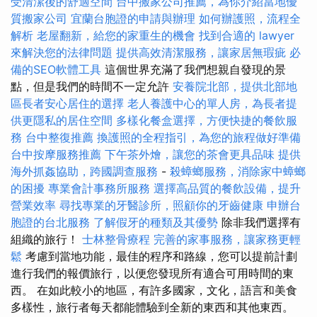
受清潔後的舒適空間
台中搬家公司推薦，為你介紹當地優
質搬家公司
宜蘭台胞證的申請與辦理
如何辦護照，流程全
解析
老屋翻新，給您的家重生的機會
找到合適的 lawyer
來解決您的法律問題
提供高效清潔服務，讓家居無瑕疵
必
備的SEO軟體工具
這個世界充滿了我們想親自發現的景
點，但是我們的時間不一定允許
安養院北部，提供北部地
區長者安心居住的選擇
老人養護中心的單人房，為長者提
供更隱私的居住空間
多樣化餐盒選擇，方便快捷的餐飲服
務
台中整復推薦
換護照的全程指引，為您的旅程做好準備
台中按摩服務推薦
下午茶外燴，讓您的茶會更具品味
提供
海外抓姦協助，跨國調查服務
-
殺蟑螂服務，消除家中蟑螂
的困擾
專業會計事務所服務
選擇高品質的餐飲設備，提升
營業效率
尋找專業的牙醫診所，照顧你的牙齒健康
申辦台
胞證的台北服務
了解假牙的種類及其優勢
除非我們選擇有
組織的旅行！
士林整骨療程
完善的家事服務，讓家務更輕
鬆
考慮到當地功能，最佳的程序和路線，您可以提前計劃
進行我們的報價旅行，以便您發現所有適合可用時間的東
西。 在如此較小的地區，有許多國家，文化，語言和美食
多樣性，旅行者每天都能體驗到全新的東西和其他東西。