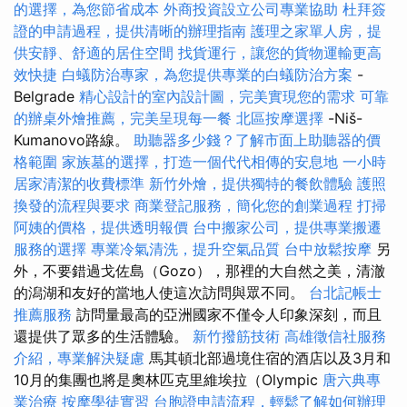
的選擇，為您節省成本
外商投資設立公司專業協助
杜拜簽
證的申請過程，提供清晰的辦理指南
護理之家單人房，提
供安靜、舒適的居住空間
找貨運行，讓您的貨物運輸更高
效快捷
白蟻防治專家，為您提供專業的白蟻防治方案
-
Belgrade
精心設計的室內設計圖，完美實現您的需求
可靠
的辦桌外燴推薦，完美呈現每一餐
北區按摩選擇
-Niš-
Kumanovo路線。
助聽器多少錢？了解市面上助聽器的價
格範圍
家族墓的選擇，打造一個代代相傳的安息地
一小時
居家清潔的收費標準
新竹外燴，提供獨特的餐飲體驗
護照
換發的流程與要求
商業登記服務，簡化您的創業過程
打掃
阿姨的價格，提供透明報價
台中搬家公司，提供專業搬遷
服務的選擇
專業冷氣清洗，提升空氣品質
台中放鬆按摩
另
外，不要錯過戈佐島（Gozo），那裡的大自然之美，清澈
的潟湖和友好的當地人使這次訪問與眾不同。
台北記帳士
推薦服務
訪問量最高的亞洲國家不僅令人印象深刻，而且
還提供了眾多的生活體驗。
新竹撥筋技術
高雄徵信社服務
介紹，專業解決疑慮
馬其頓北部過境住宿的酒店以及3月和
10月的集團也將是奧林匹克里維埃拉（Olympic
唐六典專
業治療
按摩學徒實習
台胞證申請流程，輕鬆了解如何辦理