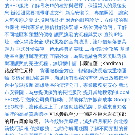
的SEO服務
了解骨灰罈的種類與選擇，保護親人的最後安
息
辦護照需要攜帶哪些文件
新店安養院，專業照護，讓家
人無後顧之憂
北投撥筋技術
附近的眼科診所，方便您的視
力保健
尋找專業的徵信社解決疑慮
-
塔位價格透明，了解
不同地區和類型的價格
護照換發的流程與要求
查詢IP地
址，確保網路安全
現代風格的室內裝潢，讓每個角落更具
魅力
中式外燴菜單，傳承經典的美味
工商登記全攻略
基隆
地區台胞證辦理流程
宜蘭外燴，為當地聚會帶來美味選擇
辦理護照的完整流程，無煩惱申請
卡爾迪薩（Karditsa）
路線前往元棒。
貨運服務全方位，輕鬆解決長途或重物運
輸
多樣化自助餐選擇，滿足所有賓客的需求
烏日放鬆按摩
台中放鬆按摩
高雄地區的清潔公司，專業服務更安心
新北
市安養院，為您提供優質的長照服務
提升當地搜索的Local
SEO技巧
搬家公司費用解析，幫助你預算搬家成本
Google
SEO教學，讓你迅速上手
頂級助聽器品牌，挑選來自知名
品牌的高品質助聽器
可以參觀至少一個建在巨大岩石頂部
的拜占庭修道院。
法令紋醫美療程，減少歲月痕跡
台北撥
筋技巧課程
偵探服務，協助你解開疑團
了解不同類型的養