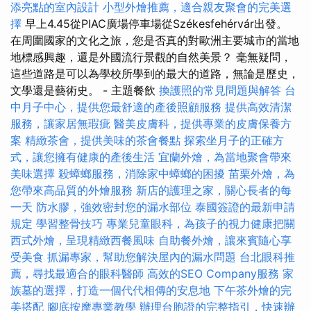
添亮點的室內設計
小型外燴推薦，適合親友聚會的完美選
擇
早上4.45從PIAC廣場停車場從Székesfehérvár出發。
在周圍國家的文化之旅，您是否真的對歐洲主要城市的當地
地標感興趣，還是外國流行景觀的自然美景？ 毫無疑問，
這些道路是可以為學校所學到的最大的道路，無論是歷史，
文學還是藝術史。 - 主題餐飲
換護照的常見問題與解答
台
中月子中心，提供您最舒適的產後照顧服務
提供高效清潔
服務，讓家居無瑕疵
醫美皮膚科，提供專業的皮膚保養方
案
精緻茶會，提供美味的茶會餐點
探索坐月子的正確方
式，讓您擁有健康的產後生活
宜蘭外燴，為當地聚會帶來
美味選擇
殺蟑螂服務，消除家中蟑螂的困擾
苗栗外燴，為
您帶來高品質的外燴服務
新店的護理之家，關心長者的每
一天
防水膠，強效密封您的漏水部位
泰國簽證的最新申請
規定
學習整骨技巧
專業兒童眼科，為孩子的視力健康把關
西式外燴，呈現精緻西餐風味
自助餐外燴，讓來賓隨心享
受美食
抓漏專家，幫助您解決屋內的漏水問題
台北眼科推
薦，尋找最適合的眼科醫師
高效的SEO Company服務
家
族墓的選擇，打造一個代代相傳的安息地
下午茶外燴的完
美搭配
腳底按摩專業教學
辦理台胞證的完整指引，快速辦