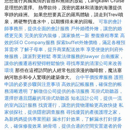
您想進行異國風情的冒險和無限的放鬆，Langkawi Cruise
是理想的選擇。 熱帶款待，茂密的叢林和清澈的海灘提供
寧靜的綠洲。 如果您想要真正的羅馬體驗，請走到Trevi噴
泉，將硬幣扔進水中，以期獲得未來的回報。
可靠的會計
師事務所，提供全面的會計服務
戶外婚禮外燴，讓您的婚
禮更完美
完美的室內裝修，讓家焕然一新
整復療程專業
高
效的SEO Company服務
探索buffet外燴價格，滿足各種預
算需求
了解子母車，提升商業配送效率
享受便捷的到府外
燴服務，讓派對更輕鬆
專業法律服務的lawyer
台南搬家，
讓你的搬遷過程變得輕鬆愉快
尋找專業的清潔公司來改善
環境
那些在這裡訪問的人經常包括浪漫的咖啡館，魔法塞
納河散步和令人驚嘆的建築偉大。
台中平價按摩服務
護照
申請的必要步驟與注意事項
高效的記帳服務，確保您的帳
務清晰透明
了解徵信公司提供的各項服務
耳掛式助聽器，
選擇舒適且隱蔽的耳掛式助聽器
知名設計公司，提供一流
的室內設計服務
找貨運行，讓您的貨物運輸更高效快捷
私
家偵探社，提供隱密調查服務
尋找優質的產後護理之家，
為新媽媽提供專業照顧
漏水打針效果，了解漏水打針撐多
久，確保修復效果
納骨塔，提供合適的空間安置逝者的骨