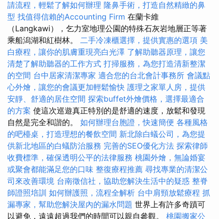
請流程，輕鬆了解如何辦理
隆鼻手術，打造自然精緻的鼻
型
找值得信賴的Accounting Firm
在蘭卡維
（Langkawi），乞力室地理公園的特殊石灰岩地層正等著
乘船潟湖和紅樹林。
二手冷凍櫃選擇，提供實惠的選項
美
白療程，讓你的肌膚重現亮白光澤
了解助聽器原理，讓您
清楚了解助聽器的工作方式
打掃服務，為您打造清新整潔
的空間
台中居家清潔專家
適合您的台北會計事務所
會議點
心外燴，讓您的會議更加輕鬆愉快
護理之家單人房，提供
安靜、舒適的居住空間
探索buffet外燴價格，選擇最適合
的方案
使這次巡遊真正特別的是舒適的速度，放鬆和發現
自然是完全和諧的。
如何辦理台胞證，快速簡便
各種風格
的吧檯桌，打造理想的餐飲空間
新北除白蟻公司，為您提
供新北地區的白蟻防治服務
完善的SEO優化方法
探索律師
收費標準，確保透明公平的法律服務
桃園外燴，無論婚宴
或聚會都能滿足您的口味
整復療程推薦
尋找專業的清潔公
司來改善環境
台南徵信社，協助您解決生活中的疑惑
整脊
師證照培訓
如何辦護照，流程全解析
台中肩頸放鬆療程
抓
漏專家，幫助您解決屋內的漏水問題
世界上有許多奇蹟可
以避免，遠遠超過我們的時間可以親自參觀。
桃園搬家公