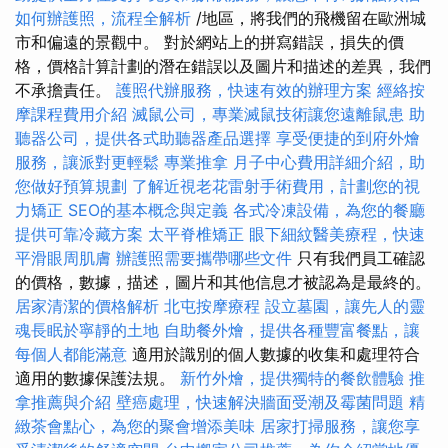
如何辦護照，流程全解析
/地區，將我們的飛機留在歐洲城
市和偏遠的景觀中。 對於網站上的拼寫錯誤，損失的價
格，價格計算計劃的潛在錯誤以及圖片和描述的差異，我們
不承擔責任。
護照代辦服務，快速有效的辦理方案
經絡按
摩課程費用介紹
滅鼠公司，專業滅鼠技術讓您遠離鼠患
助
聽器公司，提供各式助聽器產品選擇
享受便捷的到府外燴
服務，讓派對更輕鬆
專業推拿
月子中心費用詳細介紹，助
您做好預算規劃
了解近視老花雷射手術費用，計劃您的視
力矯正
SEO的基本概念與定義
各式冷凍設備，為您的餐廳
提供可靠冷藏方案
太平脊椎矯正
眼下細紋醫美療程，快速
平滑眼周肌膚
辦護照需要攜帶哪些文件
只有我們員工確認
的價格，數據，描述，圖片和其他信息才被認為是最終的。
居家清潔的價格解析
北屯按摩療程
設立墓園，讓先人的靈
魂長眠於寧靜的土地
自助餐外燴，提供各種豐富餐點，讓
每個人都能滿意
適用於識別的個人數據的收集和處理符合
適用的數據保護法規。
新竹外燴，提供獨特的餐飲體驗
推
拿推薦與介紹
壁癌處理，快速解決牆面受潮及霉菌問題
精
緻茶會點心，為您的聚會增添美味
居家打掃服務，讓您享