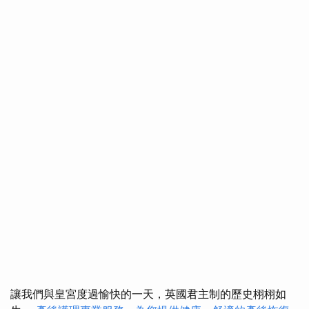
讓我們與皇宮度過愉快的一天，英國君主制的歷史栩栩如