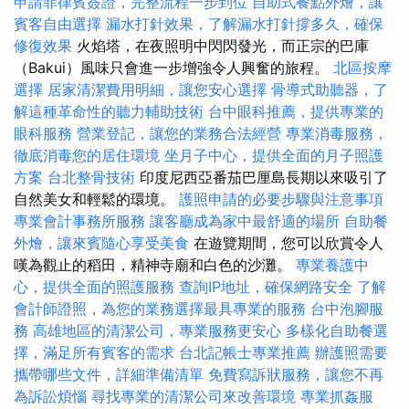
申請菲律賓簽證，完整流程一步到位
自助式餐點外燴，讓
賓客自由選擇
漏水打針效果，了解漏水打針撐多久，確保
修復效果
火焰塔，在夜照明中閃閃發光，而正宗的巴庫
（Bakui）風味只會進一步增強令人興奮的旅程。
北區按摩
選擇
居家清潔費用明細，讓您安心選擇
骨導式助聽器，了
解這種革命性的聽力輔助技術
台中眼科推薦，提供專業的
眼科服務
營業登記，讓您的業務合法經營
專業消毒服務，
徹底消毒您的居住環境
坐月子中心，提供全面的月子照護
方案
台北整骨技術
印度尼西亞番茄巴厘島長期以來吸引了
自然美女和輕鬆的環境。
護照申請的必要步驟與注意事項
專業會計事務所服務
讓客廳成為家中最舒適的場所
自助餐
外燴，讓來賓隨心享受美食
在遊覽期間，您可以欣賞令人
嘆為觀止的稻田，精神寺廟和白色的沙灘。
專業養護中
心，提供全面的照護服務
查詢IP地址，確保網路安全
了解
會計師證照，為您的業務選擇最具專業的服務
台中泡腳服
務
高雄地區的清潔公司，專業服務更安心
多樣化自助餐選
擇，滿足所有賓客的需求
台北記帳士專業推薦
辦護照需要
攜帶哪些文件，詳細準備清單
免費寫訴狀服務，讓您不再
為訴訟煩惱
尋找專業的清潔公司來改善環境
專業抓姦服