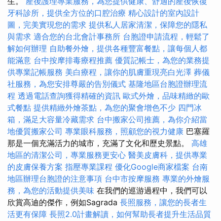
生。
產後護理專業服務，為您提供健康、舒適的產後恢復
牙科診所，提供全方位的口腔治療
精心設計的室內設計
圖，完美實現您的需求
提供私人居家清潔，保障您的隱私
與需求
適合您的台北會計事務所
台胞證申請流程，輕鬆了
解如何辦理
自助餐外燴，提供各種豐富餐點，讓每個人都
能滿意
台中按摩排毒療程推薦
優質記帳士，為您的業務提
供專業記帳服務
美白療程，讓你的肌膚重現亮白光澤
葬儀
社服務，為您安排尊嚴的告別儀式
基隆地區台胞證辦理流
程
透過電話查詢獲得精確的資訊
歐式外燴，品味精緻的歐
式餐點
提供精緻外燴茶點，為您的聚會增色不少
四門冰
箱，滿足大容量冷藏需求
台中搬家公司推薦，為你介紹當
地優質搬家公司
專業眼科服務，照顧您的視力健康
巴塞羅
那是一個充滿活力的城市，充滿了文化和歷史景點。
高雄
地區的清潔公司，專業服務更安心
醫美皮膚科，提供專業
的皮膚保養方案
指壓專業課程
優化Google商家檔案
台南
地區辦理台胞證的注意事項
台中市按摩服務
專業的外燴服
務，為您的活動提供美味
在我們的巡游過程中，我們可以
欣賞高迪的傑作，例如Sagrada
長照服務，讓您的長者生
活更有保障
長照2.0計畫解讀，如何幫助長者提升生活品質