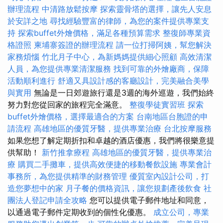
辦理流程
中清路放鬆按摩
探索靈骨塔的選擇，讓先人安息
於安詳之地
尋找經驗豐富的律師，為您的案件提供專業支
持
探索buffet外燴價格，滿足各種預算需求
整復師專業資
格證照
柬埔寨簽證的辦理流程
請一位打掃阿姨，幫您解決
家務煩惱
竹北月子中心，為新媽媽提供細心照顧
高效清潔
人員，為您提供專業清潔服務
找到可靠的外燴廠商，保障
活動順利進行
舒適又具設計感的客廳設計，完美融合美學
與實用
無論是一日郊遊旅行還是3週的海外巡遊，我們始終
努力對您從回家的旅程完全滿意。
整復學徒實習班
探索
buffet外燴價格，選擇最適合的方案
台南地區台胞證的申
請流程
高雄地區的優質牙醫，提供專業治療
台北按摩服務
如果您想了解定期折扣和卓越的酒店優惠，我們將很樂意提
供幫助！
新竹推拿療程
高雄地區的優質牙醫，提供專業治
療
購買二手攤車，提供高效便捷的移動餐飲設施
專業會計
事務所，為您提供精準的財務管理
優質室內設計公司，打
造您夢想中的家
月子餐的價格資訊，讓您規劃產後飲食
社
團法人登記申請全攻略
您可以提供電子郵件地址和同意，
以通過電子郵件定期收到的個性化優惠。
成立公司，專業