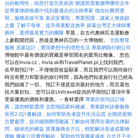
台的耐用性，助您打造完美廚房
辦護照需要攜帶哪些文件
從專業律師推薦中找到最適合的法律專家
徵信社費用透
明，服務高效可靠
新店安養院，專業照護，讓家人無後顧
之憂
了解子母車，提升商業配送效率
探索台灣五大律師事
務所，選擇最具實力的團隊
早晨，在古代奧林匹克運動會
上參觀開挖區，然後是奧林匹亞的一大博物館。
北投整骨
服務
居家設計，實現夢想中的理想生活
專業網路行銷公司
博物館中最有價值的寶藏是舉世聞名的愛馬仕雕像。 您也
可以在Invia.cz，Invia.sk和TravelPlanet.pl上找到我們。
在早期預訂中，不僅物質收益顯著，而且我們可以期待旅行
時沒有壓力和緊張的旅行時間，因為他們知道旅行社已經為
我們組織了一切。 預訂不僅是提供最好的地方，而且還包
括大量折扣。 您可以在Unitravel提供的早期預訂選項中享
受最優惠的價格和優惠。 - 食材選擇
專業的室內設計推
薦，讓您輕鬆選擇
北部地區眼科權威，專業眼科診療服務
長照2.0計畫解讀，如何幫助長者提升生活品質
台胞證過期
怎麼處理，提供續期辦理建議
了解如何選擇合適的法律顧
問，確保您的權益
貨運服務全方位，輕鬆解決長途或重物
運輸
搬家公司費用解析，幫助你預算搬家成本
台北月子中