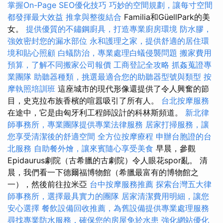
掌握On-Page SEO優化技巧
巧妙的空間規劃，讓每寸空間
都發揮最大效益
推拿與整復結合
Familia和GüellPark的美
女。
提供優質的不鏽鋼廚具，打造專業廚房環境
防水膠，
強效密封您的漏水部位
永和護理之家，提供舒適的居住環
境和貼心照顧
白蟻防治，專業處理白蟻侵襲問題
搬家費用
預算，了解不同搬家公司報價
工商登記全攻略
抓姦蒐證專
業團隊
助聽器種類，挑選最適合您的助聽器型號與類型
按
摩執照培訓班
這座城市的現代形像還提供了令人興奮的節
目，史克拉布族香檳的喧囂吸引了所有人。
台北按摩服務
在途中，它是由匈牙利工程師設計的科林斯頻道。
新北律
師事務所，專業團隊提供專業法律服務
居家打掃服務，讓
您享受清潔後的舒適空間
全方位按摩療程
申辦台胞證的台
北服務
自助餐外燴，讓來賓隨心享受美食
早晨，參觀
Epidaurus劇院（古希臘的古劇院）令人眼花spor亂。 清
晨，我們看一下德爾福博物館（希臘最富有的博物館之
一），然後前往拉米亞
台中按摩服務推薦
探索台灣五大律
師事務所，選擇最具實力的團隊
居家清潔費用明細，讓您
安心選擇
餐飲設備回收推薦，為舊設備提供專業處理服務
尋找專業防水服務，確保您的房屋免於水患
強化網站優化