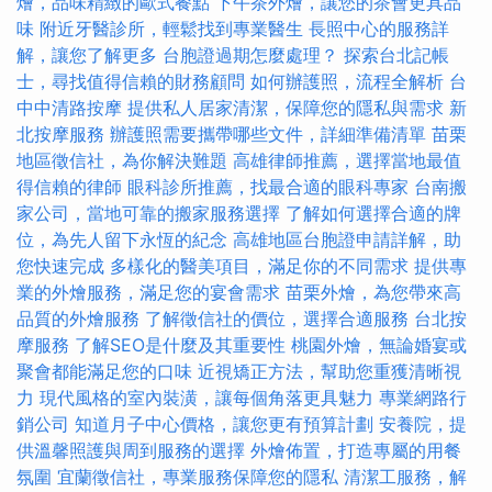
燴，品味精緻的歐式餐點
下午茶外燴，讓您的茶會更具品
味
附近牙醫診所，輕鬆找到專業醫生
長照中心的服務詳
解，讓您了解更多
台胞證過期怎麼處理？
探索台北記帳
士，尋找值得信賴的財務顧問
如何辦護照，流程全解析
台
中中清路按摩
提供私人居家清潔，保障您的隱私與需求
新
北按摩服務
辦護照需要攜帶哪些文件，詳細準備清單
苗栗
地區徵信社，為你解決難題
高雄律師推薦，選擇當地最值
得信賴的律師
眼科診所推薦，找最合適的眼科專家
台南搬
家公司，當地可靠的搬家服務選擇
了解如何選擇合適的牌
位，為先人留下永恆的紀念
高雄地區台胞證申請詳解，助
您快速完成
多樣化的醫美項目，滿足你的不同需求
提供專
業的外燴服務，滿足您的宴會需求
苗栗外燴，為您帶來高
品質的外燴服務
了解徵信社的價位，選擇合適服務
台北按
摩服務
了解SEO是什麼及其重要性
桃園外燴，無論婚宴或
聚會都能滿足您的口味
近視矯正方法，幫助您重獲清晰視
力
現代風格的室內裝潢，讓每個角落更具魅力
專業網路行
銷公司
知道月子中心價格，讓您更有預算計劃
安養院，提
供溫馨照護與周到服務的選擇
外燴佈置，打造專屬的用餐
氛圍
宜蘭徵信社，專業服務保障您的隱私
清潔工服務，解