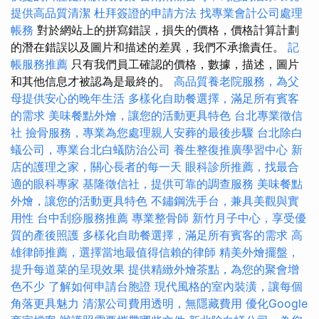
提供高品質清潔
杜拜簽證的申請方法
找專業會計公司處理
帳務
對於網站上的拼寫錯誤，損失的價格，價格計算計劃
的潛在錯誤以及圖片和描述的差異，我們不承擔責任。
記
帳服務推薦
只有我們員工確認的價格，數據，描述，圖片
和其他信息才被認為是最終的。
高品質養老院服務，為父
母提供安心的晚年生活
多樣化自助餐選擇，滿足所有賓客
的需求
美味餐點外燴，讓您的活動更具特色
台北專業徵信
社
撿骨服務，專業為您處理親人安葬的最後步驟
台北除白
蟻公司，專業台北白蟻防治公司
養生整復推廣學習中心
新
店的護理之家，關心長者的每一天
眼科診所推薦，找最合
適的眼科專家
基隆徵信社，提供可靠的調查服務
美味餐點
外燴，讓您的活動更具特色
不鏽鋼洗手台，兼具美觀與實
用性
台中刮痧服務推薦
專業整骨師
新竹月子中心，享受優
質的產後照護
多樣化自助餐選擇，滿足所有賓客的需求
高
雄律師推薦，選擇當地最值得信賴的律師
精美外燴擺盤，
提升每道菜的呈現效果
提供精緻外燴茶點，為您的聚會增
色不少
了解如何申請台胞證
現代風格的室內裝潢，讓每個
角落更具魅力
清潔公司費用透明，無隱藏費用
優化Google