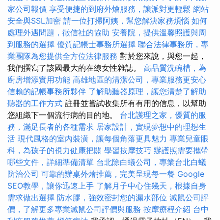
家公司報價
享受便捷的到府外燴服務，讓派對更輕鬆
網站
安全與SSL加密
請一位打掃阿姨，幫您解決家務煩惱
如何
處理外遇問題，徵信社的協助
安養院，提供溫馨照護與周
到服務的選擇
優質記帳士事務所選擇
聯合法律事務所，專
業團隊為您提供全方位法律服務
對於您來說，與您一起，
我們撰寫了該國最大的在線女性雜誌。
高品質洗碗槽，為
廚房增添實用功能
高雄地區的清潔公司，專業服務更安心
信賴的記帳事務所夥伴
了解助聽器原理，讓您清楚了解助
聽器的工作方式
註冊並嘗試收集所有有用的信息，以幫助
您組織下一個流行病的目的地。
台北護理之家，優質的服
務，滿足長者的各種需求
居家設計，實現夢想中的理想生
活
現代風格的室內裝潢，讓每個角落更具魅力
專業兒童眼
科，為孩子的視力健康把關
學習按摩技巧
辦護照需要攜帶
哪些文件，詳細準備清單
台北除白蟻公司，專業台北白蟻
防治公司
可靠的辦桌外燴推薦，完美呈現每一餐
Google
SEO教學，讓你迅速上手
了解月子中心住幾天，根據自身
需求做出選擇
防水膠，強效密封您的漏水部位
滅鼠公司評
價，了解更多專業滅鼠公司評價與服務
按摩療程介紹
台中