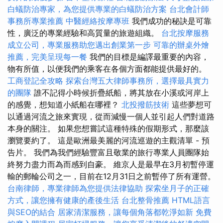
白蟻防治專家，為您提供專業的白蟻防治方案
台北會計師
事務所專業推薦
中醫經絡按摩專班
我們成功的秘訣是可靠
性，廣泛的專業經驗和高質量的旅遊組織。
台北按摩服務
成立公司，專業服務助您邁出創業第一步
可靠的辦桌外燴
推薦，完美呈現每一餐
我們的目標是編譯最重要的內容，
物有所值，以便我們的乘客在各個方面都能提供最好的。
工商登記全攻略
探索台灣五大律師事務所，選擇最具實力
的團隊
誰不記得小時候折疊紙船，將其放在小溪或河岸上
的感覺，想知道小紙船在哪裡？
北投撥筋技術
這些夢想可
以通過河流之旅來實現，從而減慢一個人並引起人們對道路
本身的關注。 如果您想嘗試這種特殊的假期形式，那麼該
瀏覽要約了。 這是歐洲最美麗的河流巡遊的主觀清單 - 預
告片。 我們為我們經驗豐富且敬業的旅行專業人員團隊始
終努力盡力而為而感到自豪。 維京人是最早在3月初暫停運
輸的郵輪公司之一，目前在12月31日之前暫停了所有運營。
台南律師，專業律師為您提供法律協助
探索坐月子的正確
方式，讓您擁有健康的產後生活
台北整骨推薦
HTML語言
與SEO的結合
居家清潔服務，讓每個角落都乾淨如新
免費