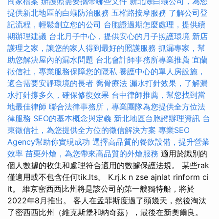
商家檔案
辦護照需要攜帶哪些文件
新北除白蟻公司，為您
提供新北地區的白蟻防治服務
五權路按摩服務
了解公司登
記流程，輕鬆創立您的公司
台胞證過期怎麼處理，提供續
期辦理建議
台北月子中心，提供安心的月子照護環境
新店
護理之家，讓您的家人得到最好的照護服務
抓漏專家，幫
助您解決屋內的漏水問題
台北會計師事務所專業推薦
宜蘭
徵信社，專業服務保障您的隱私
養護中心的單人房設施，
適合需要安靜環境的長者
喬骨療法
漏水打針效果，了解漏
水打針撐多久，確保修復效果
台中律師推薦，幫您找到當
地最佳律師
聯合法律事務所，專業團隊為您提供全方位法
律服務
SEO的基本概念與定義
新北地區台胞證辦理資訊
台
東徵信社，為您提供全方位的徵信解決方案
專業SEO
Agency幫助你實現成功
選擇高品質的餐飲設備，提升營業
效率
苗栗外燴，為您帶來高品質的外燴服務
適用於識別的
個人數據的收集和處理符合適用的數據保護法規。 某些rak
僅適用或不包含任何tik.lts。 K.rj.k n zse ajnlat rinform ci
it。 維京密西西比州將是該公司的第一艘獨特船，將於
2022年8月推出。 客人在孟菲斯度過了頭幾天，然後淘汰
了密西西比州（維克斯堡和納奇茲），最後在新奧爾良。