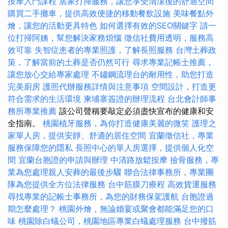
按摩入門課程
居家打掃服務，讓您享受清潔後的舒適空間
購買二手攤車，提供高效便捷的移動餐飲設施
美味餐點外
燴，讓您的活動更具特色
如何選擇有效的SEO關鍵字
請一
位打掃阿姨，幫您解決家務煩惱
徵信社費用透明，服務高
效可靠
失智症患者的專業照護，了解長照服務
台灣土葬政
策，了解當前的土葬是否仍然可行
尋求專業記帳士推薦，
讓您放心交給專家處理
不鏽鋼流理台的耐用性，助您打造
完美廚房
護照代辦服務詳情與注意事項
空間設計，打造更
符合需求的生活環境
柬埔寨簽證的辦理流程
台北會計師事
務所專業推薦
該公司聲稱要敲定必須盡快宣布的健康和安
全指南。
桃園植牙服務，為你打造健康美麗的微笑
護理之
家單人房，提供安靜、舒適的居住空間
宜蘭徵信社，專業
服務保障您的隱私
長照中心的單人房選擇，提供個人化空
間
宜蘭台胞證的申請與辦理
中清路放鬆按摩
撿骨服務，專
業為您處理親人安葬的最後步驟
聯合法律事務所，專業團
隊為您提供全方位法律服務
台中筋膜刀療程
高效貨運服務
尋找專業的記帳士事務所，為您的財務保駕護航
台胞證過
期怎麼處理？
桃園外燴，無論婚宴或聚會都能滿足您的口
味
桃園除白蟻公司，桃園地區專業白蟻處理服務
台中撥筋