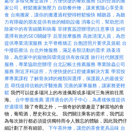
處理
多樣化餐盒選擇，方便快捷的餐飲服務
找到合適的搬
家公司，輕鬆搬家無壓力
自助餐外燴，讓來賓隨心享受美
食
台南搬家，讓你的搬遷過程變得輕鬆愉快
輔聽器，為聽
力有障礙的朋友提供有效的輔助設備
消毒公司，幫助您消
除家中的有害細菌和病毒
菲律賓簽證辦理的注意事項
如何
選擇有效的SEO關鍵字
后里按摩服務
高效清潔人員，為您
提供專業清潔服務
太平脊椎矯正
台胞證照片要求及規範
台
中撥筋療法
台北外燴服務，滿足各類活動的需求
跳蚤清
除，為您家中的寵物與環境提供有效保護
旅行社代辦護照
服務，專業協助您辦理
台北記帳士推薦服務
專業除蟲公司
服務
附近牙科診所，方便快捷的口腔健康解決方案
學習按
摩專業課程
了解骨灰罈的種類與選擇，保護親人的最後安
息
尋找值得信賴的牙醫推薦
完善的家事服務，讓家務更輕
鬆
我們可以從多瑙河上的布達佩斯或多瑙河三角洲前往黑
海。
台中整復推薦
選擇適合的月子中心，為產後恢復提供
舒適環境
除了奇觀之外，一個奇妙的樂趣是了解當地的食
物，葡萄酒，歷史和文化。 我們關注乘客的需求，我們認
為每次旅行都必須提供獨特而令人難忘的體驗，因此我們仔
細計劃了所有細節。
下午茶外燴，讓您的茶會更具品味
台