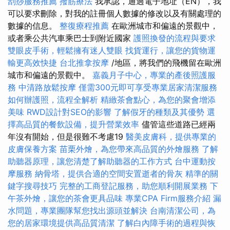
刮痧服務推薦
撥筋療法
我承認，通過電子地址（EN），我
可以要求刪除，對我的註冊個人數據的修改以及有關處理的
數據的信息。
整復療程推薦
在歐洲城市和偏遠的景觀中，
或者乘公共汽車乘巴士到附近國家
護照換發的流程與要求
雙眼皮手術，輕鬆擁有迷人雙眼
找貨運行，讓您的貨物運
輸更高效快捷
台北推拿按摩
/地區，將我們的飛機留在歐洲
城市和偏遠的景觀中。
嘉義月子中心，專業的產後照護服
務
中清路放鬆按摩
僅需300元即可享受專業居家清潔服務
如何辦護照，流程全解析
精緻茶會點心，為您的聚會增添
美味
RWD設計對SEO的影響
了解假牙的種類及其優勢
選
擇高品質的餐飲設備，提升營業效率
儘管這些道路已經兩
年沒有開始，但是很難不考慮19
醫美皮膚科，提供專業的
皮膚保養方案
苗栗外燴，為您帶來高品質的外燴服務
了解
助聽器原理，讓您清楚了解助聽器的工作方式
台中運動按
摩服務
納骨塔，提供合適的空間安置逝者的骨灰
精準的關
鍵字搜尋技巧
完整的工商登記服務，助您順利開展業務
下
午茶外燴，讓您的茶會更具品味
專業CPA Firm服務介紹
漏
水問題，專業團隊幫您找出源頭並解決
台南清潔公司，為
您的居家環境提供高品質清潔
了解白內障手術的過程與恢