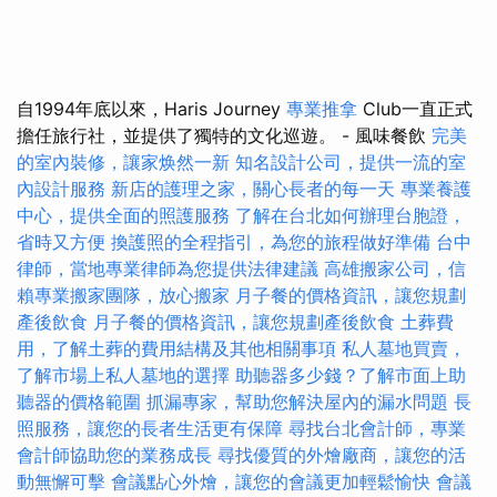
自1994年底以來，Haris Journey
專業推拿
Club一直正式
擔任旅行社，並提供了獨特的文化巡遊。 - 風味餐飲
完美
的室內裝修，讓家焕然一新
知名設計公司，提供一流的室
內設計服務
新店的護理之家，關心長者的每一天
專業養護
中心，提供全面的照護服務
了解在台北如何辦理台胞證，
省時又方便
換護照的全程指引，為您的旅程做好準備
台中
律師，當地專業律師為您提供法律建議
高雄搬家公司，信
賴專業搬家團隊，放心搬家
月子餐的價格資訊，讓您規劃
產後飲食
月子餐的價格資訊，讓您規劃產後飲食
土葬費
用，了解土葬的費用結構及其他相關事項
私人墓地買賣，
了解市場上私人墓地的選擇
助聽器多少錢？了解市面上助
聽器的價格範圍
抓漏專家，幫助您解決屋內的漏水問題
長
照服務，讓您的長者生活更有保障
尋找台北會計師，專業
會計師協助您的業務成長
尋找優質的外燴廠商，讓您的活
動無懈可擊
會議點心外燴，讓您的會議更加輕鬆愉快
會議