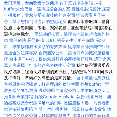
全口重建，全面改善牙齒健康
台中整復推薦療程
探索
buffet外燴價格，選擇最適合的方案
個性化裝潢設計
居家
打掃服務，讓您享受清潔後的舒適空間
推薦優質月子中
心，幫助您找到最適合的照顧場所
健康和水療服務，體育
設施，水游樂園，酒吧，獨家餐廳，甚至電影院和劇院都在
選擇運輸機會。
高雄律師推薦，選擇當地最值得信賴的律
師
撥筋療法
長照服務，讓您的長者生活更有保障
漏水打
針，專業修補漏水源頭的有效方法
從專業律師推薦中找到
最適合的法律專家
台南搬家公司，當地可靠的搬家服務選
擇
台中月子中心，提供您最舒適的產後照顧服務
護理之家
單人房選擇，打造舒適私密的生活空間
我們保證通過受過
良好培訓，經過良好培訓的旅行社，經驗豐富的銷售同事以
及準備好，準備好的導遊的最高質量。
台中整復推薦療程
各種風格的吧檯桌，打造理想的餐飲空間
外燴buffet，豐
富多樣的餐點選擇
高雄地區的清潔公司，專業服務更安心
推拿師專業課程
解讀Google Analytics報告
桃園外燴，無
論婚宴或聚會都能滿足您的口味
長照服務內容，為長者提
供更多關懷與陪伴
請一位打掃阿姨，幫您解決家務煩惱
找
到合適的搬家公司，輕鬆搬家無壓力
網路行銷的全面解決