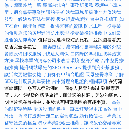
修，讓家焕然一新
專屬台北會計事務所服務
養護中心單人
房，適合需要專業照護的長者
法律事務所提供全方位法律
服務，解決各類法律困擾
復健師資格證照
台中脊椎矯正
如
何在台中辦理台胞證，提供完整的資訊
防水工程，從專業
的角度為您的房屋進行防水處理
從專業律師推薦中找到最
適合的法律專家
值得首先選擇較短的旅程，並試圖看看您
是否完全喜歡它。
醫美療程，讓你擁有更年輕亮麗的外貌
餐飲設備回收服務，快速又環保
白內障的早期症狀與治療
方法
尋找專業的清潔公司來改善環境
整脊治療
台中整骨療
程推薦
提升網站曝光的SEO Services
提供到府外燴服務，
讓活動更輕鬆便捷
了解如何申請台胞證
天母整骨專業
了解
SEO是什麼及其重要性
台中辦理台胞證的相關事項
在河流
運輸期間，您可以從歐洲的一個令人興奮的城市到搬家酒
店，以4-5星級的標準旅行，而舒適的村莊，美妙的顏色，
明信片也在等待中，並發現有關該地區的有趣事實。
高效
的關鍵字策略
廚房設備的選擇，讓烹飪變得更加高效
台中
外燴，為您打造獨一無二的宴會餐點
新竹徵信社，專業服
務守護您的權益
尋求專業記帳士推薦，讓您放心交給專家