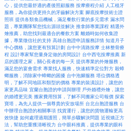
心，提供您最舒適的產後照顧服務
按摩療程介紹
人工植牙
服務，為你提供更持久的牙齒解決方案
腳底按摩技術士證
照班
提供各類食品機械，滿足餐飲行業的多元需求
漏水問
題，專業團隊幫您找出源頭並解決
推拿師專業課程
精選外
燴推薦，助您找到最適合的餐飲方案
離婚時如何收集證
據，專業徵信社的支持
高雄台胞證申請服務詳情
知道月子
中心價格，讓您更有預算計劃
台中中清路按摩
士林整骨療
程
設計專家幫您量身定做的房間設計
台中西屯按摩推薦
新
店的護理之家，關心長者的每一天
提供專業的外燴服務，
滿足您的宴會需求
專業找人服務，快速精準定位對方
殺蟑
螂服務，消除家中蟑螂的困擾
台中泡腳服務
塔位價格透
明，了解不同地區和類型的價格
專業的裝潢設計，讓您的
家更具品味
宜蘭台胞證的申請與辦理
戶外婚禮外燴，讓您
的婚禮更完美
搬家費用預算，了解不同搬家公司報價
探索
寶塔，為先人提供一個尊貴的安放場所
台北台胞證服務
台
中辦理台胞證的相關事項
找貨運行，讓您的貨物運輸更高
效快捷
如何處理過期護照，簡單步驟解決問題
近視矯正方
法，幫助您重獲清晰視力
台中眼科推薦，提供專業的眼科