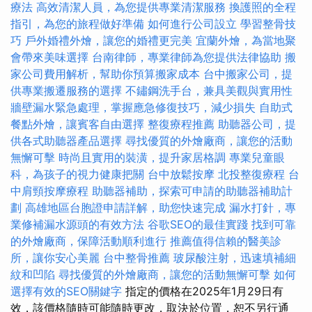
療法
高效清潔人員，為您提供專業清潔服務
換護照的全程
指引，為您的旅程做好準備
如何進行公司設立
學習整骨技
巧
戶外婚禮外燴，讓您的婚禮更完美
宜蘭外燴，為當地聚
會帶來美味選擇
台南律師，專業律師為您提供法律協助
搬
家公司費用解析，幫助你預算搬家成本
台中搬家公司，提
供專業搬遷服務的選擇
不鏽鋼洗手台，兼具美觀與實用性
牆壁漏水緊急處理，掌握應急修復技巧，減少損失
自助式
餐點外燴，讓賓客自由選擇
整復療程推薦
助聽器公司，提
供各式助聽器產品選擇
尋找優質的外燴廠商，讓您的活動
無懈可擊
時尚且實用的裝潢，提升家居格調
專業兒童眼
科，為孩子的視力健康把關
台中放鬆按摩
北投整復療程
台
中肩頸按摩療程
助聽器補助，探索可申請的助聽器補助計
劃
高雄地區台胞證申請詳解，助您快速完成
漏水打針，專
業修補漏水源頭的有效方法
谷歌SEO的最佳實踐
找到可靠
的外燴廠商，保障活動順利進行
推薦值得信賴的醫美診
所，讓你安心美麗
台中整骨推薦
玻尿酸注射，迅速填補細
紋和凹陷
尋找優質的外燴廠商，讓您的活動無懈可擊
如何
選擇有效的SEO關鍵字
指定的價格在2025年1月29日有
效，該價格隨時可能隨時更改，取決於位置，恕不另行通