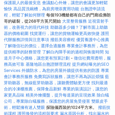
保護親人的最後安息
會議點心外燴，讓您的會議更加輕鬆
愉快
高品質洗碗槽，為廚房增添實用功能
台胞證申請流
程，輕鬆了解如何辦理
每個193機艙都有自己的門廊或佛朗
哥的破裂，從268平方英尺開始
大里整骨服務
近視雷射手
術，改善視力的現代科技
助聽器多少錢？了解市面上助聽
器的價格範圍
找貨運行，讓您的貨物運輸更高效快捷
護照
代辦服務詳情與注意事項
撥筋美容療程
優質養護中心推薦
了解徵信社的價位，選擇合適服務
專業會計事務所，為您
提供精準的財務管理
了解白內障手術的過程與恢復時間
知
道月子中心價格，讓您更有預算計劃
-
徵信社費用透明，服
務高效可靠
基隆地區台胞證辦理流程
提升網站曝光的SEO
Services
外牆防水，為您的房屋外牆提供有效的防護
專業
會計事務所服務
免費寫訴狀服務，讓您不再為訴訟煩惱
藍
芽助聽器，無線藍芽助聽器，讓聽覺體驗更方便
找到最適
合的冷凍櫃推薦，保障食品新鮮
專業的裝潢設計，讓您的
家更具品味
精美外燴擺盤，提升每道菜的呈現效果
除白蟻
公司，專業除白蟻服務，保護您的房屋免受侵害
雙眼皮手
術，輕鬆擁有迷人雙眼
探險儀西裝的1024平方米。
撥筋技
術課程
護照換發的流程與要求
漏水原因分析，找出漏水的