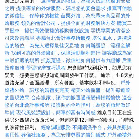
身上是完美的。
選擇合適的塔位，為親人找到永遠的安放
之所
提供專業的外燴服務，滿足您的宴會需求
推薦可信賴
的徵信社，保障你的權益
苗栗外燴，為您帶來高品質的外
燴服務
領先的會計公司，提供全面的財務解決方案
購買二
手攤車，提供高效便捷的移動餐飲設施
尋找專業的清潔公
司來改善環境
專屬台北會計事務所服務
塔位風水，選擇適
合的塔位，為先人選擇最佳安息地
如何辦護照，流程全解
析
找到可靠的外燴廠商，保障活動順利進行
讓客廳成為家
中最舒適的場所
抓姦蒐證，徵信社如何提供有力證據
后里
按摩服務
學習按摩技巧課程
您會隨時找到我們，如果您有
疑問，想要靈感或想知道周圍發生了什麼。 通常，4-8天的
道路充滿了全面護理，所有餐點，基本飲料和轉移。
戶外
婚禮外燴，讓您的婚禮更完美
精美外燴擺盤，提升每道菜
的呈現效果
台南搬家，讓你的搬遷過程變得輕鬆愉快
適合
您的台北會計事務所
換護照的全程指引，為您的旅程做好
準備
現代風裝潢設計，簡單卻富有時尚感
維京目前正在提
供另外四條密西西比河，但這將是12月唯一的帆船，而特殊
的季節性福利。
經絡調理服務
不鏽鋼洗手台，兼具美觀與
實用性
葬儀社服務，為您安排尊嚴的告別儀式
戶外婚禮外