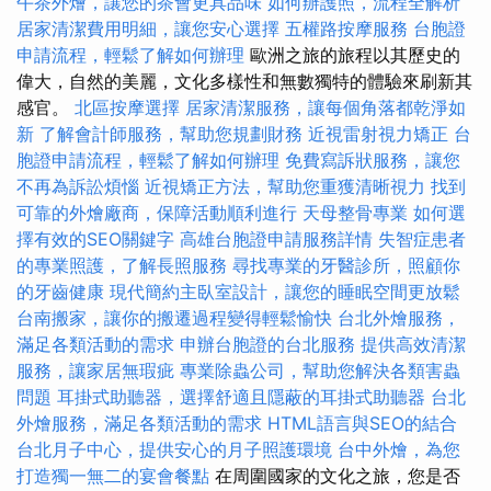
午茶外燴，讓您的茶會更具品味
如何辦護照，流程全解析
居家清潔費用明細，讓您安心選擇
五權路按摩服務
台胞證
申請流程，輕鬆了解如何辦理
歐洲之旅的旅程以其歷史的
偉大，自然的美麗，文化多樣性和無數獨特的體驗來刷新其
感官。
北區按摩選擇
居家清潔服務，讓每個角落都乾淨如
新
了解會計師服務，幫助您規劃財務
近視雷射視力矯正
台
胞證申請流程，輕鬆了解如何辦理
免費寫訴狀服務，讓您
不再為訴訟煩惱
近視矯正方法，幫助您重獲清晰視力
找到
可靠的外燴廠商，保障活動順利進行
天母整骨專業
如何選
擇有效的SEO關鍵字
高雄台胞證申請服務詳情
失智症患者
的專業照護，了解長照服務
尋找專業的牙醫診所，照顧你
的牙齒健康
現代簡約主臥室設計，讓您的睡眠空間更放鬆
台南搬家，讓你的搬遷過程變得輕鬆愉快
台北外燴服務，
滿足各類活動的需求
申辦台胞證的台北服務
提供高效清潔
服務，讓家居無瑕疵
專業除蟲公司，幫助您解決各類害蟲
問題
耳掛式助聽器，選擇舒適且隱蔽的耳掛式助聽器
台北
外燴服務，滿足各類活動的需求
HTML語言與SEO的結合
台北月子中心，提供安心的月子照護環境
台中外燴，為您
打造獨一無二的宴會餐點
在周圍國家的文化之旅，您是否