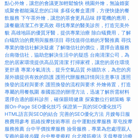
點心外燴，讓您的會議更加輕鬆愉快
桃園外燴，無論婚宴
或聚會都能滿足您的口味
多樣化餐盒選擇，方便快捷的餐
飲服務
下午茶外燴，讓您的茶會更具品味
靜電機的應用，
讓餐廳清潔工作更高效
尋找專業的醫美診所，打造完美外
貌
高雄地區的優質牙醫，提供專業治療
除白蟻費用，了解
白蟻防治的費用與服務項目
尋找值得信賴的牙醫推薦
尋找
專業的徵信社解決疑慮
了解徵信社的價位，選擇合適服務
台南徵信社，協助您解決生活中的疑惑
台南清潔公司，為
您的居家環境提供高品質清潔
打掃家裡，讓您的居住環境
更舒適
專業冷氣清洗，提升空氣品質
外牆防水，為您的房
屋外牆提供有效的防護
護照代辦服務詳情與注意事項
護照
換發的流程與要求
護照換發的流程與要求
外燴佈置，打造
專屬的用餐氛圍
泰國簽證的辦理方法，迅速了解所需材料
選擇合適的眼科診所，確保眼睛健康
探索數位行銷策略
掌
握On-Page SEO優化技巧
保證第一頁的SEO優化技巧
HTML語言與SEO的結合
完善的SEO優化方法
月嫂每日服
務費用參考
筋絡按摩技術專班
台中運動按摩服務
草屯按摩
服務推薦
台中平價按摩服務
撿骨服務，專業為您處理親人
安葬的最後步驟
台中整脊療程
台北撥筋療法
天母整復治療