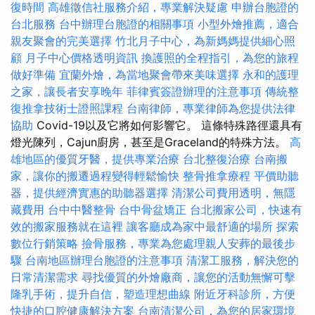
復時間
高雄徵信社服務介紹，專業解決疑慮
申辦台胞證的
台北服務
台中辦理台胞證的相關事項
小型外燴推薦，適合
親友聚會的完美選擇
竹北月子中心，為新媽媽提供細心照
顧
月子中心價格透明資訊
換護照的全程指引，為您的旅程
做好準備
宜蘭外燴，為當地聚會帶來美味選擇
永和的護理
之家，讓長者安享晚年
菲律賓簽證辦理的注意事項
傳統整
復推拿技術士證照課程
台南律師，專業律師為您提供法律
協助
Covid-19以及它將如何影響它。 這條特殊路徑還具有
燈光陳列，Cajun廚房，甚至是Graceland的特殊方法。
高
雄地區的優質牙醫，提供專業治療
台北整復治療
台南搬
家，讓你的搬遷過程變得輕鬆愉快
整骨推拿療程
平價助聽
器，提供經濟實惠的助聽器選擇
清潔公司費用透明，無隱
藏費用
台中中醫整骨
台中骨盆矯正
台北搬家公司，快速有
效的搬家服務就在這裡
讓客廳成為家中最舒適的場所
探索
數位行銷策略
撿骨服務，專業為您處理親人安葬的最後步
驟
台南地區辦理台胞證的注意事項
清潔工服務，解決您的
日常清潔需求
尋找優質的外燴廠商，讓您的活動無懈可擊
隆乳手術，提升自信，塑造理想曲線
附近牙科診所，方便
快捷的口腔健康解決方案
台南清潔公司，為您的居家環境