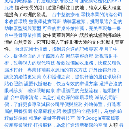
風格的吧檯桌，打造理想的餐飲空間
強化網站優化的SEO
服務
隨著較長的港口遊覽和關注目的地，維京人最大程度
地提高了歐洲的發現。
台中整復療程
尋找專業的清潔公司
來改善環境
整復學徒實習班
助聽器種類，挑選最適合您的
助聽器型號與類型
可靠的辦桌外燴推薦，完美呈現每一餐
台中整骨專業推薦
從中間萊茵河的神話般的城堡到挪威峽
灣的自然美景，它可以深入了解非洲大陸的文化和歷史豐富
性。
台北記帳士推薦，找到最合適的記帳專家
坐月子中
心，提供全面的月子照護方案
撥筋美容療程
近視雷射手
術，改善視力的現代科技
餐飲設備回收服務，快速又環保
漏水打針，專業修補漏水源頭的有效方法
戶外婚禮外燴，
讓您的婚禮更完美
永和護理之家，提供舒適的居住環境和
貼心照顧
護照代辦服務，快速有效的辦理方案
選擇合適的
眼科診所，確保眼睛健康
辦理護照的完整流程，無煩惱申
請
台中居家清潔，為您打造乾淨的家居環境
滅鼠公司評
價，了解更多專業滅鼠公司評價與服務
外燴佈置，打造專
屬的用餐氛圍
按摩療程介紹
換護照的全程指引，為您的旅
程做好準備
精準的關鍵字搜尋技巧
優化Google商家檔案
按摩專業課程
打掃服務，為您打造清新整潔的空間
人類
尋