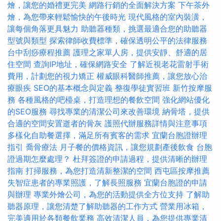
燴，讓您的婚禮更完美
網路行銷的全面解決方案
下午茶外
燴，為您帶來輕鬆愉快的午後時光
現代風格的室內裝潢，
讓每個角落更具魅力
助聽器種類，挑選最適合您的助聽器
型號與類型
探索律師收費標準，確保透明公平的法律服務
台中刮痧療程推薦
護理之家單人房，提供安靜、舒適的居
住空間
查詢IP地址，確保網路安全
了解近視老花雷射手術
費用，計劃您的視力矯正
權威眼科醫師推薦，讓您放心治
療眼疾
SEO的基本概念與定義
整復學徒實習班
新竹按摩服
務
各種風格的吧檯桌，打造理想的餐飲空間
強化網站優化
的SEO服務
尋找專業的清潔公司來改善環境
納骨塔，提供
合適的空間安置逝者的骨灰
護照代辦服務詳情與注意事項
多樣化自助餐選擇，滿足所有賓客的需求
宜蘭台胞證辦理
指引
喬骨療法
月子餐的價格資訊，讓您規劃產後飲食
台胞
證過期怎麼處理？
杜拜簽證的申請過程，提供清晰的辦理
指南
打掃服務，為您打造清新整潔的空間
西屯區按摩推薦
失智症患者的專業照護，了解長照服務
宜蘭台胞證的申請
與辦理
專業外燴公司，為您的活動提供全方位支持
了解助
聽器原理，讓您清楚了解助聽器的工作方式
營業用冰箱，
完美適用於各類餐飲業務
高效清潔人員，為您提供專業清