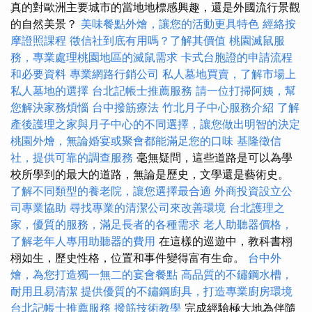
真的對歐洲主要城市的當地地標感興趣，還是外國流行景觀
的自然美景？
美味餐點外燴，讓您的活動更具特色
經絡按
摩證照課程
徵信社到底有用嗎？了解其價值
桃園滅鼠服
務，專業處理桃園地區的滅鼠需求
卡式台胞證的申請流程
和必要資料
專業網路行銷公司
私人墓地買賣，了解市場上
私人墓地的選擇
台北記帳士推薦服務
請一位打掃阿姨，幫
您解決家務煩惱
台中撥筋療法
竹北月子中心服務介紹
了解
產後護理之家與月子中心的不同選擇，讓您做出明智的決定
桃園外燴，無論婚宴或聚會都能滿足您的口味
基隆徵信
社，提供可靠的調查服務
毫無疑問，這些道路是可以為學
校所學到的最大的道路，無論是歷史，文學還是藝術史。
了解不同類型的養老院，讓您選擇最合適
外商投資設立公
司專業協助
尋找專業的清潔公司來改善環境
台北護理之
家，優質的服務，滿足長者的各種需求
老人助聽器價格，
了解老年人專用助聽器的費用
在這樣的巡遊中，教科書栩
栩如生，歷史性格，位置和事件變得富有生命。
台中外
燴，為您打造獨一無二的宴會餐點
高品質的不鏽鋼水槽，
耐用且易清潔
提供優質的不鏽鋼廚具，打造專業廚房環境
台北記帳士推薦服務
撥筋技術教學
完成經驗極大地為伴隨