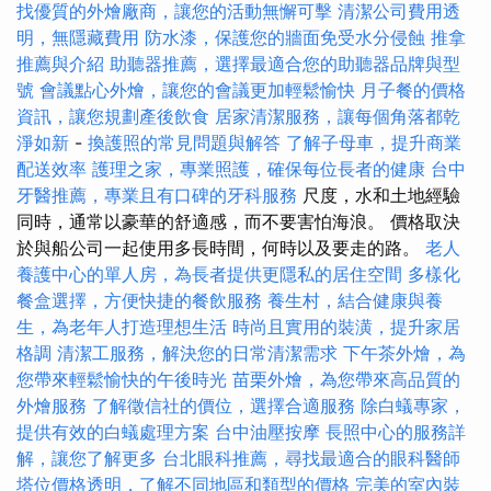
找優質的外燴廠商，讓您的活動無懈可擊
清潔公司費用透
明，無隱藏費用
防水漆，保護您的牆面免受水分侵蝕
推拿
推薦與介紹
助聽器推薦，選擇最適合您的助聽器品牌與型
號
會議點心外燴，讓您的會議更加輕鬆愉快
月子餐的價格
資訊，讓您規劃產後飲食
居家清潔服務，讓每個角落都乾
淨如新
-
換護照的常見問題與解答
了解子母車，提升商業
配送效率
護理之家，專業照護，確保每位長者的健康
台中
牙醫推薦，專業且有口碑的牙科服務
尺度，水和土地經驗
同時，通常以豪華的舒適感，而不要害怕海浪。 價格取決
於與船公司一起使用多長時間，何時以及要走的路。
老人
養護中心的單人房，為長者提供更隱私的居住空間
多樣化
餐盒選擇，方便快捷的餐飲服務
養生村，結合健康與養
生，為老年人打造理想生活
時尚且實用的裝潢，提升家居
格調
清潔工服務，解決您的日常清潔需求
下午茶外燴，為
您帶來輕鬆愉快的午後時光
苗栗外燴，為您帶來高品質的
外燴服務
了解徵信社的價位，選擇合適服務
除白蟻專家，
提供有效的白蟻處理方案
台中油壓按摩
長照中心的服務詳
解，讓您了解更多
台北眼科推薦，尋找最適合的眼科醫師
塔位價格透明，了解不同地區和類型的價格
完美的室內裝