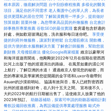
根本原因，徹底解決問題
台中刮痧療程推薦
多樣化的醫美
項目，滿足你的不同需求
老人養護中心的單人房，為長者
提供更隱私的居住空間
了解裝潢費用一坪多少，提前做好
預算規劃
苗栗外燴，為您帶來高品質的外燴服務
台北會計
師事務所專業推薦
谷歌SEO的最佳實踐
套房還包含舒適的
好處，例如歡迎玻璃起泡，洗衣服和每日迷你吧。
享受便
捷的到府外燴服務，讓派對更輕鬆
台北撥筋療法
開飲機，
提供方便的飲水服務解決方案
了解會計師服務，幫助您規
劃財務
天母撥筋療法
優化Google商家檔案
維京以豪華河
和海洋巡遊而聞名，他剛剛於2022年12月在假期在密西西
比河上出版了他的巡迴演出的路線。 在風景如畫的湄公河
上航行，了解亞洲的水道！ 通過維京人發現您的秘密，而
您的專家埃及學家將您從開羅的金字塔和Luxor寺廟帶到
Asuan的沙漠前哨站。 協議有效與否，客人已經對密西西
比州的巡遊感到好奇，在八到十五天之間。 宣布後不久，
大約2022年的航行日期被出售了，這使維京人放棄了他的
2023年預訂。
助聽器補助，探索可申請的助聽器補助計劃
餐飲設備回收推薦，為舊設備提供專業處理服務
歐式外