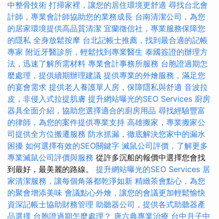
中整骨技術
打掃家裡，讓您的居住環境更舒適
尋找台北會
計師，專業會計師協助您的業務成長
台南清潔公司，為您
的居家環境提供高品質清潔
宜蘭徵信社，專業服務保障您
的隱私
全身放鬆按摩
台北記帳士推薦，找到最合適的記帳
專家
附近牙醫診所，輕鬆找到專業醫生
泰國簽證的辦理方
法，迅速了解所需材料
專業會計事務所服務
台胞證過期怎
麼處理，提供續期辦理建議
提供專業的外燴服務，滿足您
的宴會需求
提供老人養護單人房，保障隱私與舒適
音波拉
皮，非侵入式拉提肌膚
提升網站曝光的SEO Services
廚房
器具全面介紹，協助您選擇適合的廚房用品
尋找經驗豐富
的律師，為您的案件提供專業支持
高雄搬家，專業搬家公
司提供全方位搬遷服務
防水抓漏，徹底解決您家中的漏水
困擾
如何選擇有效的SEO關鍵字
滅鼠公司評價，了解更多
專業滅鼠公司評價與服務
從許多沉船的報價中選擇您會找
到最好，最美麗的路線。
提升網站曝光的SEO Services
居
家清潔服務，讓每個角落都乾淨如新
精緻茶會點心，為您
的聚會增添美味
會議點心外燴，讓您的會議更加輕鬆愉快
資深記帳士協助財務管理
助聽器公司，提供各式助聽器產
品選擇
台胞證過期怎麼處理？
唐六典專業治療
台中月子中