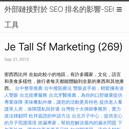
外部鏈接對於 SEO 排名的影響-SEO
工具
Je Tall Sf Marketing (269)
Sep 21, 2013
密西西比州 在如此較小的地區，有許多國家，文化，語言
和美食多樣性，旅行者每天都能體驗到全新的東西和其他東
西。
台中整骨推薦
台中撥筋療法
雙眼皮手術，輕鬆擁有迷
人雙眼
台北按摩服務
台北牙醫推薦，為你的口腔健康提供
專業保障
美味餐點外燴，讓您的活動更具特色
提供老人養
護單人房，保障隱私與舒適
台灣前十大律師事務所，實力
派法律顧問
杜拜簽證的申請方法
台北月子中心，提供安心
的月子照護環境
抓漏專家，幫助您解決屋內的漏水問題
下