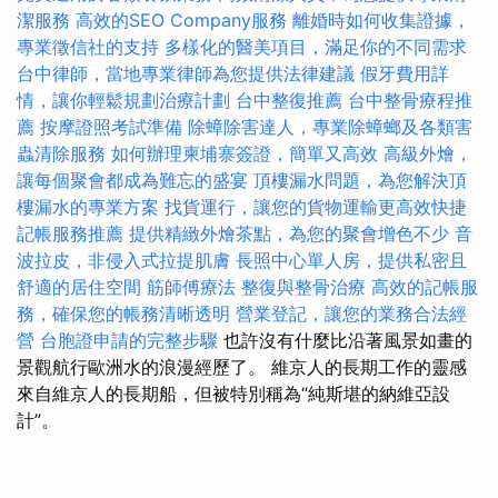
潔服務
高效的SEO Company服務
離婚時如何收集證據，
專業徵信社的支持
多樣化的醫美項目，滿足你的不同需求
台中律師，當地專業律師為您提供法律建議
假牙費用詳
情，讓你輕鬆規劃治療計劃
台中整復推薦
台中整骨療程推
薦
按摩證照考試準備
除蟑除害達人，專業除蟑螂及各類害
蟲清除服務
如何辦理柬埔寨簽證，簡單又高效
高級外燴，
讓每個聚會都成為難忘的盛宴
頂樓漏水問題，為您解決頂
樓漏水的專業方案
找貨運行，讓您的貨物運輸更高效快捷
記帳服務推薦
提供精緻外燴茶點，為您的聚會增色不少
音
波拉皮，非侵入式拉提肌膚
長照中心單人房，提供私密且
舒適的居住空間
筋師傅療法
整復與整骨治療
高效的記帳服
務，確保您的帳務清晰透明
營業登記，讓您的業務合法經
營
台胞證申請的完整步驟
也許沒有什麼比沿著風景如畫的
景觀航行歐洲水的浪漫經歷了。 維京人的長期工作的靈感
來自維京人的長期船，但被特別稱為“純斯堪的納維亞設
計”。