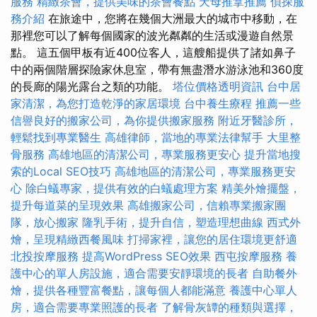
服務
精緻茶會，提供美味的茶會餐點
天母推拿推薦
偵探服
務介紹
在旅途中，您將在幾個大洲最大的城市中移動，在
那裡您可以了解每個國家的波光粼粼的生活或漫遊自然景
點。 這五個甲板有近400位客人，這艘船提供了諸如鼻子
中的兩個階層探險家休息室，帶有無盡潛水游泳池和360度
的長廊的陽光露台之類的功能。
塔位價格透明資訊
台中居
家清潔，為您打造乾淨的家居環境
台中養生療程
推薦一些
信譽良好的搬家公司，為你提供搬家服務
附近牙醫診所，
輕鬆找到專業醫生
高雄律師，當地的專業法律幫手
大里整
骨服務
高雄地區的清潔公司，專業服務更安心
提升當地搜
索的Local SEO技巧
高雄地區的清潔公司，專業服務更安
心
除白蟻專家，提供有效的白蟻處理方案
精美外燴擺盤，
提升每道菜的呈現效果
高雄搬家公司，信賴專業搬家團
隊，放心搬家
隆乳手術，提升自信，塑造理想曲線
西式外
燴，呈現精緻西餐風味
打掃家裡，讓您的居住環境更舒適
北投按摩服務
提高WordPress SEO效果
西屯按摩服務
養
護中心的單人房設施，適合需要安靜環境的長者
自助餐外
燴，提供各種豐富餐點，讓每個人都能滿意
養護中心單人
房，適合需要專業照護的長者
了解骨灰罈的種類與選擇，