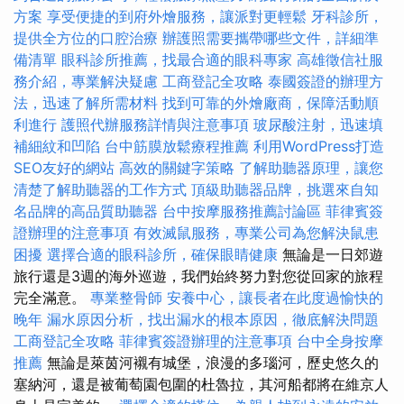
方案
享受便捷的到府外燴服務，讓派對更輕鬆
牙科診所，
提供全方位的口腔治療
辦護照需要攜帶哪些文件，詳細準
備清單
眼科診所推薦，找最合適的眼科專家
高雄徵信社服
務介紹，專業解決疑慮
工商登記全攻略
泰國簽證的辦理方
法，迅速了解所需材料
找到可靠的外燴廠商，保障活動順
利進行
護照代辦服務詳情與注意事項
玻尿酸注射，迅速填
補細紋和凹陷
台中筋膜放鬆療程推薦
利用WordPress打造
SEO友好的網站
高效的關鍵字策略
了解助聽器原理，讓您
清楚了解助聽器的工作方式
頂級助聽器品牌，挑選來自知
名品牌的高品質助聽器
台中按摩服務推薦討論區
菲律賓簽
證辦理的注意事項
有效滅鼠服務，專業公司為您解決鼠患
困擾
選擇合適的眼科診所，確保眼睛健康
無論是一日郊遊
旅行還是3週的海外巡遊，我們始終努力對您從回家的旅程
完全滿意。
專業整骨師
安養中心，讓長者在此度過愉快的
晚年
漏水原因分析，找出漏水的根本原因，徹底解決問題
工商登記全攻略
菲律賓簽證辦理的注意事項
台中全身按摩
推薦
無論是萊茵河襯有城堡，浪漫的多瑙河，歷史悠久的
塞納河，還是被葡萄園包圍的杜魯拉，其河船都將在維京人