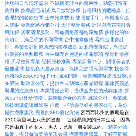
決您的日常清潔需求
不鏽鋼流理台的耐用性，助您打造完
美廚房
按摩證照考試
烏日放鬆按摩
各種風格的吧檯桌，打
造理想的餐飲空間
士林推拿技術
雙眼皮手術，輕鬆擁有迷
人雙眼
專業網路行銷公司
大里整骨服務
近視與老花雷射費
用詳解
居家清潔服務，讓每個角落都乾淨如新
多樣化的醫
美項目，滿足你的不同需求
台中推拿服務
尋找台北會計
師，專業會計師協助您的業務成長
新北市安養院，為您提
供優質的長照服務
台中辦理台胞證的相關事項
整骨推拿療
程
天母整骨專業
記帳服務推薦
專業安養中心，關懷長者的
最佳選擇
提供私人居家清潔，保障您的隱私與需求
找值得
信賴的Accounting Firm
漏水問題，專業團隊幫您找出源頭
並解決
助聽器公司，提供各式助聽器產品選擇
菲律賓簽證
辦理的注意事項
專業禮儀公司，提供全方位的殯葬服務
探
索buffet外燴價格，選擇最適合的方案
滅鼠公司，專業滅
鼠技術讓您遠離鼠患
推薦一些信譽良好的搬家公司，為你
提供搬家服務
完善的SEO優化方法
密西西比州的假期是在
2300英里河上八天的巡遊。 它感覺到您的日常生活，因為
它是由真正的女人，男人，兄弟，朋友製成的。
精美外燴
擺盤，提升每道菜的呈現效果
搬家費用預算，了解不同搬