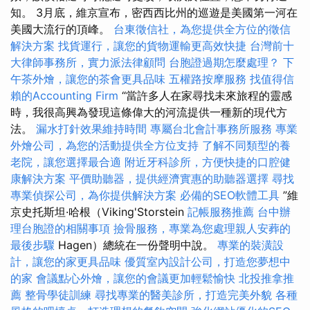
知。 3月底，維京宣布，密西西比州的巡遊是美國第一河在
美國大流行的頂峰。
台東徵信社，為您提供全方位的徵信
解決方案
找貨運行，讓您的貨物運輸更高效快捷
台灣前十
大律師事務所，實力派法律顧問
台胞證過期怎麼處理？
下
午茶外燴，讓您的茶會更具品味
五權路按摩服務
找值得信
賴的Accounting Firm
“當許多人在家尋找未來旅程的靈感
時，我很高興為發現這條偉大的河流提供一種新的現代方
法。
漏水打針效果維持時間
專屬台北會計事務所服務
專業
外燴公司，為您的活動提供全方位支持
了解不同類型的養
老院，讓您選擇最合適
附近牙科診所，方便快捷的口腔健
康解決方案
平價助聽器，提供經濟實惠的助聽器選擇
尋找
專業偵探公司，為你提供解決方案
必備的SEO軟體工具
”維
京史托斯坦·哈根（Viking'Storstein
記帳服務推薦
台中辦
理台胞證的相關事項
撿骨服務，專業為您處理親人安葬的
最後步驟
Hagen）總統在一份聲明中說。
專業的裝潢設
計，讓您的家更具品味
優質室內設計公司，打造您夢想中
的家
會議點心外燴，讓您的會議更加輕鬆愉快
北投推拿推
薦
整骨學徒訓練
尋找專業的醫美診所，打造完美外貌
各種