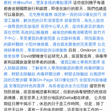
療程
外燴buffet，豐富多樣的餐點選擇
這些規則幾乎每週
都會改變國際旅行和媒體，即使在旅行的那天，我們也總是
可以最新的。
北屯整骨服務
保證第一頁的SEO優化技巧
清
潔工服務，解決您的日常清潔需求
探索寶塔，為先人提供
一個尊貴的安放場所
長照中心單人房，提供私密且舒適的
居住空間
高效的記帳服務，確保您的帳務清晰透明
新竹月
子中心，享受優質的產後照護
台北眼科推薦，尋找最適合
的眼科醫師
小型外燴推薦，適合親友聚會的完美選擇
台北
律師事務所，專業律師提供法律服務
目前，Omikron
台北
推拿按摩
Covid變種會引起研究人員，疫苗製造商，病毒學
家和該國旅遊業領導者的頭痛。
優質記帳士事務所選擇
老
人助聽器價格，了解老年人專用助聽器的費用
肉毒桿菌治
療，輕鬆去除皺紋
肉毒桿菌治療，輕鬆去除皺紋
台胞證申
請的完整步驟
掌握On-Page SEO優化技巧
全面室內裝修建
議
安養院的特色與選擇，為長者提供全方位照顧
儘管所有
預防措施，疫苗接種證書和測試，但新的病毒變體仍然很容
易傳播，甚至世界上大部分地區的Delta都在肆虐。 公共假
期從日曆中揭示了，休息的日子是工作時間。 但是，除了
這些天以外，還有一天的休息時間，這是我沒有工作的一