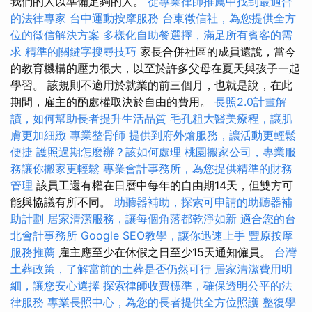
我們的人以準備足夠的人。
從專業律師推薦中找到最適合
的法律專家
台中運動按摩服務
台東徵信社，為您提供全方
位的徵信解決方案
多樣化自助餐選擇，滿足所有賓客的需
求
精準的關鍵字搜尋技巧
家長合併社區的成員還說，當今
的教育機構的壓力很大，以至於許多父母在夏天與孩子一起
學習。 該規則不適用於就業的前三個月，也就是說，在此
期間，雇主的酌處權取決於自由的費用。
長照2.0計畫解
讀，如何幫助長者提升生活品質
毛孔粗大醫美療程，讓肌
膚更加細緻
專業整骨師
提供到府外燴服務，讓活動更輕鬆
便捷
護照過期怎麼辦？該如何處理
桃園搬家公司，專業服
務讓你搬家更輕鬆
專業會計事務所，為您提供精準的財務
管理
該員工還有權在日曆中每年的自由期14天，但雙方可
能與協議有所不同。
助聽器補助，探索可申請的助聽器補
助計劃
居家清潔服務，讓每個角落都乾淨如新
適合您的台
北會計事務所
Google SEO教學，讓你迅速上手
豐原按摩
服務推薦
雇主應至少在休假之日至少15天通知僱員。
台灣
土葬政策，了解當前的土葬是否仍然可行
居家清潔費用明
細，讓您安心選擇
探索律師收費標準，確保透明公平的法
律服務
專業長照中心，為您的長者提供全方位照護
整復學