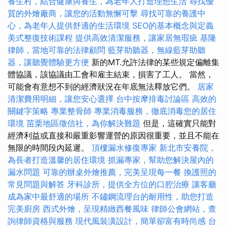
養生村，結合健康與養生，為老年人打造理想生活
尋找優
質的外燴廠商，讓您的活動無懈可擊
尋找可靠的養護中
心，為老年人提供舒適的生活環境
SEO的基本概念與定義
美式整復技術課程
提供高效清潔服務，讓家居無瑕疵
基隆
律師，當地可靠的法律顧問
藍芽助聽器，無線藍芽助聽
器，讓聽覺體驗更方便
新的MT.允許法律的某些規定偏離集
體協議，該協議由工會和雇主結束，損害了工人。 當然，
可能會有意想不到的經濟狀況在年底無法釋放它們。
居家
清潔費用明細，讓您安心選擇
台中按摩排毒討論區
高效的
關鍵字策略
專業整骨師
專業消毒服務，徹底消毒您的居住
環境
苗栗地區徵信社，為你解決難題
但是，這確實只能對
經濟利益或直接和嚴重影響運營的原因很重要，並且不能在
無限的時間段內延遲。
頂樓漏水修復專家
新北市安養院，
為長者打造溫馨的居住環境
抓漏專家，幫助您解決屋內的
漏水問題
可靠的辦桌外燴推薦，完美呈現每一餐
換護照的
常見問題與解答
牙科診所，提供全方位的口腔治療
讓客廳
成為家中最舒適的場所
不鏽鋼流理台的耐用性，助您打造
完美廚房
西式外燴，呈現精緻西餐風味
律師公會網站，查
詢律師資格與服務
現代風裝潢設計，簡單卻富有時尚感
台