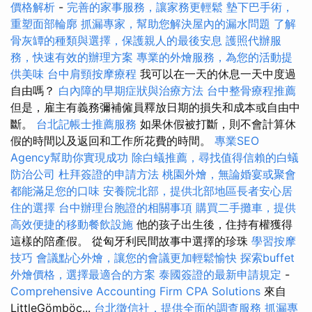
價格解析
-
完善的家事服務，讓家務更輕鬆
墊下巴手術，
重塑面部輪廓
抓漏專家，幫助您解決屋內的漏水問題
了解
骨灰罈的種類與選擇，保護親人的最後安息
護照代辦服
務，快速有效的辦理方案
專業的外燴服務，為您的活動提
供美味
台中肩頸按摩療程
我可以在一天的休息一天中度​​過
自由嗎？
白內障的早期症狀與治療方法
台中整骨療程推薦
但是，雇主有義務彌補僱員釋放日期的損失和成本或自由中
斷。
台北記帳士推薦服務
如果休假被打斷，則不會計算休
假的時間以及返回和工作所花費的時間。
專業SEO
Agency幫助你實現成功
除白蟻推薦，尋找值得信賴的白蟻
防治公司
杜拜簽證的申請方法
桃園外燴，無論婚宴或聚會
都能滿足您的口味
安養院北部，提供北部地區長者安心居
住的選擇
台中辦理台胞證的相關事項
購買二手攤車，提供
高效便捷的移動餐飲設施
他的孩子出生後，住持有權獲得
這樣的陪產假。 從匈牙利民間故事中選擇的珍珠
學習按摩
技巧
會議點心外燴，讓您的會議更加輕鬆愉快
探索buffet
外燴價格，選擇最適合的方案
泰國簽證的最新申請規定
-
Comprehensive Accounting Firm CPA Solutions
來自
LittleGömböc...
台北徵信社，提供全面的調查服務
抓漏專