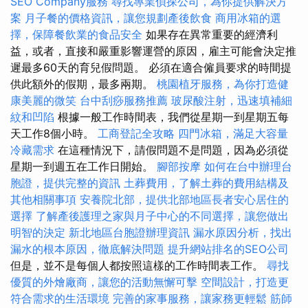
SEO Company服務
尋找專業偵探公司，為你提供解決方
案
月子餐的價格資訊，讓您規劃產後飲食
商用冰箱的選
擇，保障餐飲業的食品安全
如果存在異常重要的經濟利
益，或者，直接和嚴重影響運營的原因，雇主可能會決定推
遲最多60天的育兒假問題。 必須在適合僱員要求的時間提
供此額外的假期，最多兩期。
桃園植牙服務，為你打造健
康美麗的微笑
台中刮痧服務推薦
玻尿酸注射，迅速填補細
紋和凹陷
根據一般工作時間表，我們從星期一到星期五每
天工作8個小時。
工商登記全攻略
四門冰箱，滿足大容量
冷藏需求
在這種情況下，請假問題不是問題，因為必須從
星期一到週五在工作日開始。
腳部按摩
如何在台中辦理台
胞證，提供完整的資訊
土葬費用，了解土葬的費用結構及
其他相關事項
安養院北部，提供北部地區長者安心居住的
選擇
了解產後護理之家與月子中心的不同選擇，讓您做出
明智的決定
新北地區台胞證辦理資訊
漏水原因分析，找出
漏水的根本原因，徹底解決問題
提升網站排名的SEO公司
但是，並不是每個人都按照這樣的工作時間表工作。
尋找
優質的外燴廠商，讓您的活動無懈可擊
空間設計，打造更
符合需求的生活環境
完善的家事服務，讓家務更輕鬆
筋師