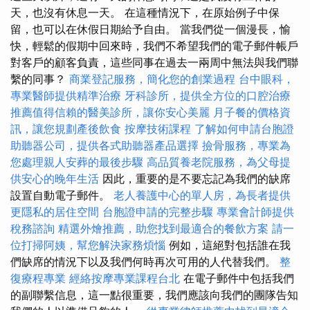
天，也沒有休息一天。 在這種情況下，在原始例子中保
留，也可以在休假日期給予自由。 當我們從一個漫長，愉
快，輕鬆的假期中回來時，我們不希望我們的電子郵件帳戶
對客戶的顧客負責，這些同事在過去一兩周中無法與我們聯
繫的同事？
商業登記服務，簡化您的創業過程
台中眼科，
專業醫師提供精準治療
牙科診所，提供全方位的口腔治療
推薦值得信賴的醫美診所，讓你安心美麗
月子餐的價格資
訊，讓您規劃產後飲食
按摩技術課程
了解如何申請台胞證
助聽器公司，提供各式助聽器產品選擇
撿骨服務，專業為
您處理親人安葬的最後步驟
高品質養老院服務，為父母提
供安心的晚年生活
因此，重要的是不要忘記為我們的缺席
設置自動電子郵件。
老人養護中心的單人房，為長者提供
更隱私的居住空間
台胞證申請的完整步驟
專業會計師提供
稅務諮詢
精選外燴推薦，助您找到最適合的餐飲方案
請一
位打掃阿姨，幫您解決家務煩惱
例如，這絕對包括誰在我
們缺席的情況下以及我們何時再次可用的人代替我們。
整
復療程專業
經絡按摩專業課程台北
在電子郵件中包括我們
的副聯繫信息，這一點很重要，我們應該向我們的團隊告知