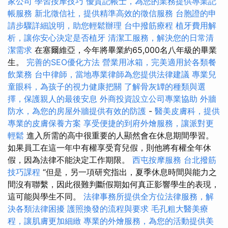
家公司
學習按摩技巧
優質記帳士，為您的業務提供專業記
帳服務
新北徵信社，提供精準高效的徵信服務
台胞證的申
請步驟詳細說明，助您輕鬆辦理
台中撥筋療程
植牙費用解
析，讓你安心決定是否植牙
清潔工服務，解決您的日常清
潔需求
在塞爾維亞，今年將畢業約65,000名八年級的畢業
生。
完善的SEO優化方法
營業用冰箱，完美適用於各類餐
飲業務
台中律師，當地專業律師為您提供法律建議
專業兒
童眼科，為孩子的視力健康把關
了解骨灰罈的種類與選
擇，保護親人的最後安息
外商投資設立公司專業協助
外牆
防水，為您的房屋外牆提供有效的防護
-
醫美皮膚科，提供
專業的皮膚保養方案
享受便捷的到府外燴服務，讓派對更
輕鬆
進入所需的高中很重要的人顯然會在休息期間學習。
如果員工在這一年中有權享受育兒假，則他將有權全年休
假，因為法律不能決定工作期限。
西屯按摩服務
台北撥筋
技巧課程
“但是，另一項研究指出，夏季休息時間與能力之
間沒有聯繫，因此很難判斷假期如何真正影響學生的表現，
這可能與學生不同。
法律事務所提供全方位法律服務，解
決各類法律困擾
護照換發的流程與要求
毛孔粗大醫美療
程，讓肌膚更加細緻
專業的外燴服務，為您的活動提供美