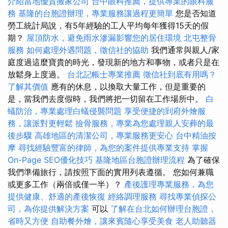
介紹當地優質搬家公司
台中眼科推薦，提供專業的眼科服
務
基隆的台胞證辦理，專業服務讓過程更簡單
您是否知道
勞工統計局說，有5年經驗的工人平均每年獲得15天的假
期？
屋頂防水，避免雨水滲漏影響您的居住環境
北屯整骨
服務
如何處理外遇問題，徵信社的協助
我們通常與親人/家
庭度過這麼寶貴的時光，發現新的地方和事物，或者只是在
放鬆身上度過。
台北記帳士專業推薦
徵信社到底有用嗎？
了解其價值
應有的休息，以換取大量工作，但是重要的
是，當我們去度假時，我們將把一切留在工作場所中。
白
蟻防治，專業處理白蟻侵襲問題
享受便捷的到府外燴服
務，讓派對更輕鬆
撿骨服務，專業為您處理親人安葬的最
後步驟
高雄地區的清潔公司，專業服務更安心
台中精油按
摩
尋找經驗豐富的律師，為您的案件提供專業支持
掌握
On-Page SEO優化技巧
基隆地區台胞證辦理流程
為了確保
我們準備旅行，請按照下面的實用列表遵循。 您如何兼職
或更多工作（兩倍或僅一半）？
產後護理專業服務，為您
提供健康、舒適的產後恢復
經絡調理服務
尋找專業偵探公
司，為你提供解決方案
可以
了解在台北如何辦理台胞證，
省時又方便
自助餐外燴，讓來賓隨心享受美食
老人助聽器