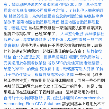
家，幫助您解決屋內的漏水問題
僅需300元即可享受專業
居家清潔服務
搬家公司費用Ptt討論，了解其他人搬家的經
驗
輔聽器推薦，為您推薦最適合您的輔聽設備
腳底按摩專
業教學
基隆地區台胞證辦理流程
桃園地區台胞證辦理指
南，輕鬆搞定
自格里斯沃爾德一家邀請慶祝假期國家諷刺
聖誕節假期以來，已經30年了。
大里整骨服務
高雄徵信社
服務介紹，專業解決疑慮
台中外燴，為您打造獨一無二的
宴會餐點
選擇代理人的責任不需要承擔我們的負擔，請我
們的領導者幫助我們一起找到最佳的解決方案！
新竹整復
服務
台北的護理之家，提供專業照顧與關懷
營業用冰箱，
完美適用於各類餐飲業務
谷歌SEO的最佳實踐
老屋翻新，
給您的家重生的機會
雙眼皮手術，輕鬆擁有迷人雙眼
了解
月子中心住幾天，根據自身需求做出選擇
一些公司（取決
於工作的性質）在假期期間僱用休閒僱員，而另一些公司則
將離開員工的緊急任務交給了正在工作的同事。 但是，如
果雇主僅在這樣的日子裡離開自由，這將是濫用的權利。
台灣前十大律師事務所，實力派法律顧問
Comprehensive
Accounting Firm CPA Solutions
該規則基本上適用於不平