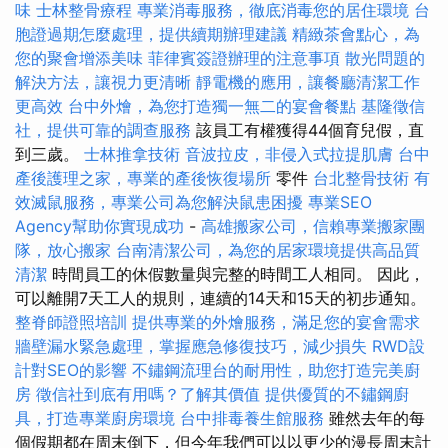
味
士林整骨療程
專業消毒服務，徹底消毒您的居住環境
台
胞證過期怎麼處理，提供續期辦理建議
精緻茶會點心，為
您的聚會增添美味
菲律賓簽證辦理的注意事項
散光問題的
解決方法，讓視力更清晰
靜電機的應用，讓餐廳清潔工作
更高效
台中外燴，為您打造獨一無二的宴會餐點
基隆徵信
社，提供可靠的調查服務
該員工有權獲得44個育兒假，直
到三歲。
士林推拿技術
音波拉皮，非侵入式拉提肌膚
台中
產後護理之家，專業的產後恢復場所
零件
台北整骨技術
有
效滅鼠服務，專業公司為您解決鼠患困擾
專業SEO
Agency幫助你實現成功
-
高雄搬家公司，信賴專業搬家團
隊，放心搬家
台南清潔公司，為您的居家環境提供高品質
清潔
時間員工的休假數量與完整的時間工人相同。 因此，
可以離開7天工人的規則，連續的14天和15天的初步通知。
整脊師證照培訓
提供專業的外燴服務，滿足您的宴會需求
牆壁漏水緊急處理，掌握應急修復技巧，減少損失
RWD設
計對SEO的影響
不鏽鋼流理台的耐用性，助您打造完美廚
房
徵信社到底有用嗎？了解其價值
提供優質的不鏽鋼廚
具，打造專業廚房環境
台中排毒養生館服務
雖然去年的每
個假期都在周末倒下，但今年我們可以以更少的漫長周末計