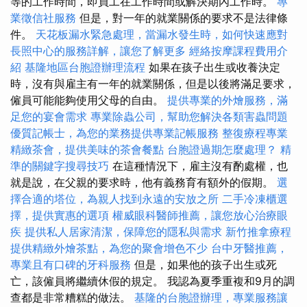
等的工作時間，即員工在工作時間或解決期內工作時。
專
業徵信社服務
但是，對一年的就業關係的要求不是法律條
件。
天花板漏水緊急處理，當漏水發生時，如何快速應對
長照中心的服務詳解，讓您了解更多
經絡按摩課程費用介
紹
基隆地區台胞證辦理流程
如果在孩子出生或收養決定
時，沒有與雇主有一年的就業關係，但是以後將滿足要求，
僱員可能能夠使用父母的自由。
提供專業的外燴服務，滿
足您的宴會需求
專業除蟲公司，幫助您解決各類害蟲問題
優質記帳士，為您的業務提供專業記帳服務
整復療程專業
精緻茶會，提供美味的茶會餐點
台胞證過期怎麼處理？
精
準的關鍵字搜尋技巧
在這種情況下，雇主沒有酌處權，也
就是說，在父親的要求時，他有義務育有額外的假期。
選
擇合適的塔位，為親人找到永遠的安放之所
二手冷凍櫃選
擇，提供實惠的選項
權威眼科醫師推薦，讓您放心治療眼
疾
提供私人居家清潔，保障您的隱私與需求
新竹推拿療程
提供精緻外燴茶點，為您的聚會增色不少
台中牙醫推薦，
專業且有口碑的牙科服務
但是，如果他的孩子出生或死
亡，該僱員將繼續休假的規定。 我認為夏季重複和9月的調
查都是非常糟糕的做法。
基隆的台胞證辦理，專業服務讓