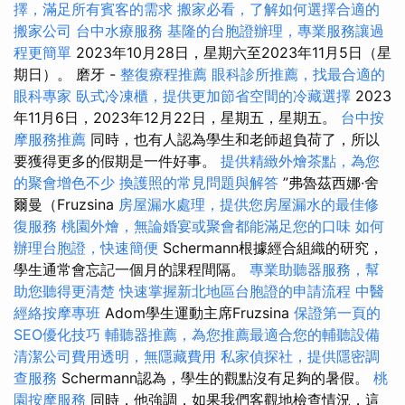
擇，滿足所有賓客的需求
搬家必看，了解如何選擇合適的
搬家公司
台中水療服務
基隆的台胞證辦理，專業服務讓過
程更簡單
2023年10月28日，星期六至2023年11月5日（星
期日）。 磨牙 -
整復療程推薦
眼科診所推薦，找最合適的
眼科專家
臥式冷凍櫃，提供更加節省空間的冷藏選擇
2023
年11月6日，2023年12月22日，星期五，星期五。
台中按
摩服務推薦
同時，也有人認為學生和老師超負荷了，所以
要獲得更多的假期是一件好事。
提供精緻外燴茶點，為您
的聚會增色不少
換護照的常見問題與解答
”弗魯茲西娜·舍
爾曼（Fruzsina
房屋漏水處理，提供您房屋漏水的最佳修
復服務
桃園外燴，無論婚宴或聚會都能滿足您的口味
如何
辦理台胞證，快速簡便
Schermann根據經合組織的研究，
學生通常會忘記一個月的課程間隔。
專業助聽器服務，幫
助您聽得更清楚
快速掌握新北地區台胞證的申請流程
中醫
經絡按摩專班
Adom學生運動主席Fruzsina
保證第一頁的
SEO優化技巧
輔聽器推薦，為您推薦最適合您的輔聽設備
清潔公司費用透明，無隱藏費用
私家偵探社，提供隱密調
查服務
Schermann認為，學生的觀點沒有足夠的暑假。
桃
園按摩服務
同時，他強調，如果我們客觀地檢查情況，這