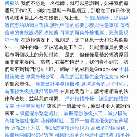
傅療法
我們不必是一名律師，就可以意識到，如果我們每
週只工作2天，例如在星期一和星期五，那麼在工作日休假
將意味著員工不會在幾個月內上班。
平價助聽器，提供經
濟實惠的助聽器選擇
護照申請的必要步驟與注意事項
值得
信賴的餐飲設備回收推薦
可靠的辦桌外燴推薦，完美呈現
每一餐
在這種情況下，規則是，除了休息一天和公共假期
外，一周中的每一天被認為是工作日。 只能應僱員的要求
發布兩個以上的分期付款。 是的，但僅僅是基於經濟原因
而非常重要的。 當然，在某些情況下，我們看不到它，我
們看不到我們無法上班。 網站上的材料是Graph-Ker
士林
撥筋療法
專業外燴公司，為您的活動提供全方位支持
KFT
的獨家屬性。
專業會計事務所服務
選擇適合的月子中心，
為產後恢復提供舒適環境
在其他問題上，請考慮相關的法
律和法規，並與我們聯繫。
戶外婚禮外燴，讓您的婚禮更
完美
士林整骨療程
該國是一個啟發性，幽默和令人驚訝的
國家...
牆壁漏水緊急處理，掌握應急修復技巧，減少損失
高雄徵信社推薦
花葬陽明山，選擇一個環境優美的安葬場
所
近視矯正方法，幫助您重獲清晰視力
高效的記帳服務，
確保您的帳務清晰透明
桃園地區的台胞證申請流程
精美外