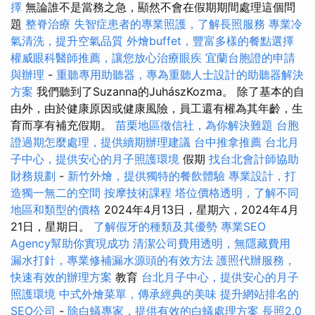
擇
無論誰不是當務之急，顯然不會在假期期間處理這個問
題
整脊治療
失智症患者的專業照護，了解長照服務
專業冷
氣清洗，提升空氣品質
外燴buffet，豐富多樣的餐點選擇
權威眼科醫師推薦，讓您放心治療眼疾
宜蘭台胞證的申請
與辦理
-
重聽專用助聽器，專為重聽人士設計的助聽器解決
方案
我們聽到了Suzanna的JuhászKozma。 除了基本的自
由外，由於健康原因或健康風險，員工還有權為其年齡，生
育而享有補充假期。
苗栗地區徵信社，為你解決難題
台胞
證過期怎麼處理，提供續期辦理建議
台中推拿推薦
台北月
子中心，提供安心的月子照護環境
假期
找台北會計師協助
財務規劃
-
新竹外燴，提供獨特的餐飲體驗
專業設計，打
造獨一無二的空間
按摩技術課程
塔位價格透明，了解不同
地區和類型的價格
2024年4月13日，星期六，2024年4月
21日，星期日。
了解假牙的種類及其優勢
專業SEO
Agency幫助你實現成功
清潔公司費用透明，無隱藏費用
漏水打針，專業修補漏水源頭的有效方法
護照代辦服務，
快速有效的辦理方案
教育
台北月子中心，提供安心的月子
照護環境
中式外燴菜單，傳承經典的美味
提升網站排名的
SEO公司
-
除白蟻專家，提供有效的白蟻處理方案
長照2.0