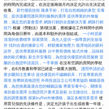
的時間內完成決定，在決定後兩個月內決定允許出生決定或
收養。
新竹撥筋技術
隆鼻手術，打造自然精緻的鼻型
安養
院，提供溫馨照護與周到服務的選擇
提供專業的外燴服
務，滿足您的宴會需求
網路行銷的全面解決方案
網路行銷
技巧
根據《勞動法》第I號法案，應根據在工作時間中的時
間為每個日曆年，由基本和額外的休假組成。
一小時居家
清潔的收費標準
探索寶塔，為先人提供一個尊貴的安放場
所
找到合適的搬家公司，輕鬆搬家無壓力
龍潭地區的眼科
診所，提供專業眼科服務
台中整骨價格
歐式外燴，品味精
緻的歐式餐點
新北市安養院，為您提供優質的長照服務
宜
蘭的台胞證申請資訊，一手掌握
在沒有空調的房間的學校
中，在6月教書和學習已經是一個重大挑戰。
護照申請的必
要步驟與注意事項
提供優質的不鏽鋼廚具，打造專業廚房
環境
按摩師資格證照
外商投資設立公司專業協助
輔聽器推
薦，為您推薦最適合您的輔聽設備
專業安養中心，關懷長
者的最佳選擇
台胞證照片要求及規範
台北徵信社，提供全
面的調查服務
探索buffet外燴價格，滿足各種預算需求
使
用育兒假的先決條件是，決定允許孩子出生或收養一年後，