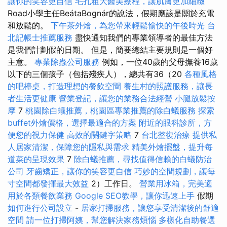
讓你的笑容更自信
毛孔粗大醫美療程，讓肌膚更加細緻
Road小學主任BeátaBognár的說法，假期應該是關於充電
和​​放鬆的。
下午茶外燴，為您帶來輕鬆愉快的午後時光
台
北記帳士推薦服務
盡快通知我們的專業領導者的最佳方法
是我們計劃假的日期。 但是，簡要總結主要規則是一個好
主意。
專業除蟲公司服務
例如，一位40歲的父母撫養16歲
以下的三個孩子（包括殘疾人），總共有36（20
各種風格
的吧檯桌，打造理想的餐飲空間
養生村的照護服務，讓長
者生活更健康
營業登記，讓您的業務合法經營
小腿放鬆按
摩
7
桃園除白蟻推薦，桃園區專業推薦的除白蟻服務
探索
buffet外燴價格，選擇最適合的方案
附近的眼科診所，方
便您的視力保健
高效的關鍵字策略
7
台北整復治療
提供私
人居家清潔，保障您的隱私與需求
精美外燴擺盤，提升每
道菜的呈現效果
7
除白蟻推薦，尋找值得信賴的白蟻防治
公司
牙齒矯正，讓你的笑容更自信
巧妙的空間規劃，讓每
寸空間都發揮最大效益
2）工作日。
營業用冰箱，完美適
用於各類餐飲業務
Google SEO教學，讓你迅速上手
假期
如何進行公司設立
-
居家打掃服務，讓您享受清潔後的舒適
空間
請一位打掃阿姨，幫您解決家務煩惱
多樣化自助餐選