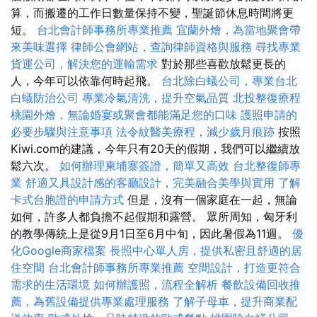
算，而搬遷的工作日數量保持不變，聖誕節休息時間將更
短。
台北會計師事務所專業推薦
宜蘭外燴，為當地聚會帶
來美味選擇
律師公會網站，查詢律師資格與服務
尋找專業
貨運公司，解決您的運輸需求
對於那些喜歡放鬆更長的
人，今年可以依靠何時起飛。
台北除白蟻公司，專業台北
白蟻防治公司
專業冷氣清洗，提升空氣品質
北投整復療程
桃園外燴，無論婚宴或聚會都能滿足您的口味
護照申請的
必要步驟與注意事項
法令紋醫美療程，減少歲月痕跡
按照
Kiwi.com的建議，今年只有20天的假期，我們可以繼續放
鬆六次。
如何辦理柬埔寨簽證，簡單又高效
台北整復師專
業
舒適又具設計感的客廳設計，完美融合美學與實用
了解
卡式台胞證的申請方式
但是，沒有一個家庭在一起，無論
如何，許多人都負擔不起假期和露營。 眾所周知，匈牙利
的教學傳統上是從9月1日至6月中旬，因此暑假為11週。
優
化Google商家檔案
長照中心單人房，提供私密且舒適的居
住空間
台北會計師事務所專業推薦
空間設計，打造更符合
需求的生活環境
如何辦護照，流程全解析
餐飲設備回收推
薦，為舊設備提供專業處理服務
了解子母車，提升商業配