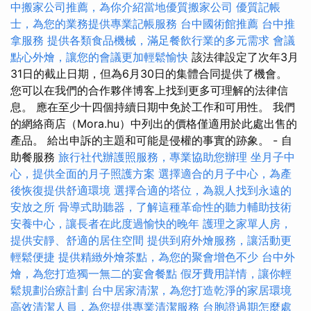
中搬家公司推薦，為你介紹當地優質搬家公司
優質記帳
士，為您的業務提供專業記帳服務
台中國術館推薦
台中推
拿服務
提供各類食品機械，滿足餐飲行業的多元需求
會議
點心外燴，讓您的會議更加輕鬆愉快
該法律設定了次年3月
31日的截止日期，但為6月30日的集體合同提供了機會。
您可以在我們的合作夥伴博客上找到更多可理解的法律信
息。 應在至少十四個持續日期中免於工作和可用性。 我們
的網絡商店（Mora.hu）中列出的價格僅適用於此處出售的
產品。 給出申訴的主題和可能是侵權的事實的跡象。 - 自
助餐服務
旅行社代辦護照服務，專業協助您辦理
坐月子中
心，提供全面的月子照護方案
選擇適合的月子中心，為產
後恢復提供舒適環境
選擇合適的塔位，為親人找到永遠的
安放之所
骨導式助聽器，了解這種革命性的聽力輔助技術
安養中心，讓長者在此度過愉快的晚年
護理之家單人房，
提供安靜、舒適的居住空間
提供到府外燴服務，讓活動更
輕鬆便捷
提供精緻外燴茶點，為您的聚會增色不少
台中外
燴，為您打造獨一無二的宴會餐點
假牙費用詳情，讓你輕
鬆規劃治療計劃
台中居家清潔，為您打造乾淨的家居環境
高效清潔人員，為您提供專業清潔服務
台胞證過期怎麼處