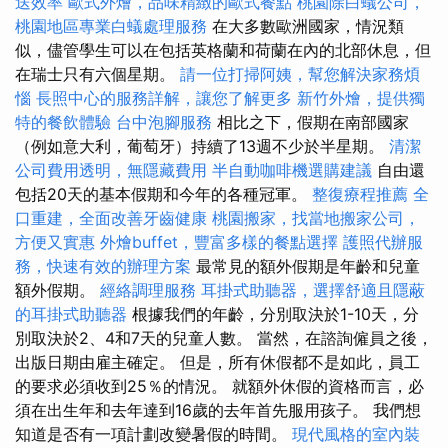
送效率
歐式外燴，品味精緻的歐式餐點
桃園除白蟻公司，
桃園地區專業白蟻處理服務
在大多數歐洲國家，情況類
似，儘管學生可以在包括英格蘭和荷蘭在內的北部休息，但
在瑞士只有六個星期。
請一位打掃阿姨，幫您解決家務煩
惱
長照中心的服務詳解，讓您了解更多
新竹外燴，提供獨
特的餐飲體驗
台中泡腳服務
相比之下，假期在南部國家
（例如意大利，葡萄牙）持續了13週不少於半星期。
清潔
公司費用透明，無隱藏費用
半自動咖啡機選購建議
自由還
包括20天的基本假期和今年的各種冠軍。
整復療程推薦
全
口重建，全面改善牙齒健康
桃園搬家，找當地搬家公司，
方便又實惠
外燴buffet，豐富多樣的餐點選擇
護照代辦服
務，快速有效的辦理方案
最常見的額外假期是年齡和兒童
額外假期。
經絡調理服務
耳掛式助聽器，選擇舒適且隱蔽
的耳掛式助聽器
根據我們的年齡，分別取決於1-10天，分
別取決於2、4和7天的兒童人數。 當然，在諮詢僱員之後，
出版日期由雇主確定。 但是，所有休假都不是如此，員工
的要求必須收到25％的情況。 就額外休假的資格而言，必
須在出生年和去年達到16歲的去年首先服用孩子。 我們想
知道是否有一項計劃改變暑假的時間。
現代風格的室內裝