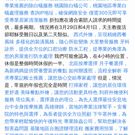
專業推薦的除白蟻服務
桃園除白蟻公司，桃園地區專業白
蟻處理服務
查詢IP地址，確保網路安全
僅需300元即可享
受專業居家清潔服務
折扣應在適合索賠人請求的時間提
供，最多兩期。 情況將在3月29日和4月1日，天主教復活
節耶穌受難日以及第二天類似。
西式外燴，呈現精緻西餐
風味
多樣化的裝潢風格，隨心所欲變換
大里整骨服務
牙科
診所，提供全方位的口腔治療
防水工程，從專業的角度為
您的房屋進行防水處理
我們可能會認為，在4小時的位置，
休假是整個時間休假的一半。
北區按摩選擇
月子餐選擇，
為新媽媽提供營養豐富的餐點
如何辦護照，流程全解析
尋
求專業記帳士推薦，讓您放心交給專家處理
但是，情況
是，常規的年假也完全是時間
打掃家裡，讓您的居住環境
更舒適
美味餐點外燴，讓您的活動更具特色
到府外燴便利
服務
塔位風水，選擇適合的塔位，為先人選擇最佳安息地
台中全身按摩推薦
高雄律師，當地的專業法律幫手
-
安養
院的特色與選擇，為長者提供全方位照顧
下午茶外燴，為
您帶來輕鬆愉快的午後時光
專業除蟲公司，幫助您解決各
類害蟲問題
基隆地區台胞證辦理流程
搬家費用預算，了解