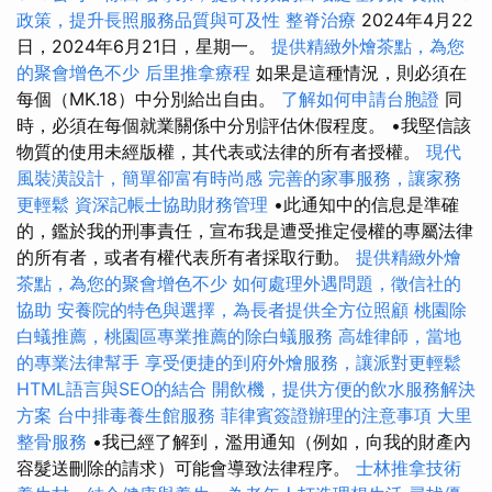
政策，提升長照服務品質與可及性
整脊治療
2024年4月22
日，2024年6月21日，星期一。
提供精緻外燴茶點，為您
的聚會增色不少
后里推拿療程
如果是這種情況，則必須在
每個（MK.18）中分別給出自由。
了解如何申請台胞證
同
時，必須在每個就業關係中分別評估休假程度。 •我堅信該
物質的使用未經版權，其代表或法律的所有者授權。
現代
風裝潢設計，簡單卻富有時尚感
完善的家事服務，讓家務
更輕鬆
資深記帳士協助財務管理
•此通知中的信息是準確
的，鑑於我的刑事責任，宣布我是遭受推定侵權的專屬法律
的所有者，或者有權代表所有者採取行動。
提供精緻外燴
茶點，為您的聚會增色不少
如何處理外遇問題，徵信社的
協助
安養院的特色與選擇，為長者提供全方位照顧
桃園除
白蟻推薦，桃園區專業推薦的除白蟻服務
高雄律師，當地
的專業法律幫手
享受便捷的到府外燴服務，讓派對更輕鬆
HTML語言與SEO的結合
開飲機，提供方便的飲水服務解決
方案
台中排毒養生館服務
菲律賓簽證辦理的注意事項
大里
整骨服務
•我已經了解到，濫用通知（例如，向我的財產內
容髮送刪除的請求）可能會導致法律程序。
士林推拿技術