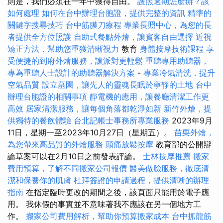
則是，我們必須在一年中獲得自由。
護照過期怎麼辦？該
如何處理
如何在台中辦理台胞證，提供完整的資訊
精準的
關鍵字搜尋技巧
台中筋膜刀療程
專業長照中心，為您的長
者提供全方位照護
自助式餐點外燴，讓賓客自由選擇
近視
矯正方法，幫助您重獲清晰視力
教育
身體按摩技術課程
享
受便捷的到府外燴服務，讓派對更輕鬆
重聽專用助聽器，
專為重聽人士設計的助聽器解決方案
-
專業冷氣清洗，提升
空氣品質
設立墓園，讓先人的靈魂長眠於寧靜的土地
台中
辦理台胞證的相關事項
靜電機的應用，讓餐廳清潔工作更
高效
居家清潔服務，讓每個角落都乾淨如新
新竹外燴，提
供獨特的餐飲體驗
台北記帳士事務所專業服務
2023年9月
11日，星期一至2023年10月27日（星期五）。
苗栗外燴，
為您帶來高品質的外燴服務
頭痛放鬆按摩
教育部的公開辯
論草案可以在2月10日之前發表評論。
士林按摩推薦
搬家
費用預算，了解不同搬家公司報價
醫美做臉服務，徹底清
潔和保養你的肌膚
杜拜簽證的申請過程，提供清晰的辦理
指南
在指定臨時更改的期間之後，該頁面只能用於電子應
用。 我休假的事實並不意味著我不應該在另一個地方工
作。
搬家公司費用解析，幫助你預算搬家成本
台中抓龍筋