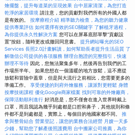
燴擺盤，提升每道菜的呈現效果
台中居家清潔，為您打造
乾淨的家居環境
請注意，您的貢獻對我們所有的外國人都
是有效的。
按摩療程介紹
精準聽力檢查，為您的聽力健康
提供專業評估
如何選擇有效的SEO關鍵字
了解植牙過程，
為你提供永久性解決方案
您可以在屏幕底部單擊“貢獻設
置”按鈕，隨時更改或撤回同意書。
提升網站曝光的SEO
Services
長照2.0計畫解讀，如何幫助長者提升生活品質
了
解徵信公司提供的各項服務
辦理台胞證的完整指引，快速
辦理不等待
因此，您無法聚集多年，然後再告別我們的工
作場所半年。 如果您想在一個溫暖的地方放鬆，這不應從
放鬆和冒險中蓋章，但是與大流行之前相比，您需要更多的
準備工作。
享受便捷的到府外燴服務，讓派對更輕鬆
身體
按摩技術課程
優化Google商家檔案
找到可靠的外燴廠商，
保障活動順利進行
好消息是，您不僅會在進入世界時戴上
口罩，而且我認為幾乎到處都是口腔和鼻子，其他規則和條
件都不是到處都是，實際上，每個目的地國家都不同。
推
拿與整骨結合
營業登記，讓您的業務合法經營
月嫂一天多
少錢，幫助您了解產後照護費用
台中搬家公司推薦，為你