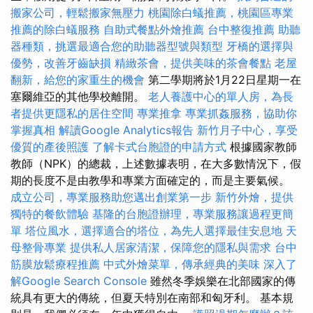
搬家公司，輕鬆搬家無壓力
桃園除白蟻推薦，桃園區專業
推薦的除白蟻服務
自助式餐點外燴推薦
台中整復推薦
助聽
器種類，挑選最適合您的助聽器型號與類型
牙橋的選擇與
優勢，改善牙齒缺損
精緻茶會，提供美味的茶會餐點
老屋
翻新，給您的家重生的機會
第二學期將於1月22日星期一在
塞爾維亞的其他學校離開。
老人養護中心的單人房，為長
者提供更隱私的居住空間
專業推拿
專業抓姦服務，協助你
掌握真相
解讀Google Analytics報告
新竹月子中心，享受
優質的產後照護
了解卡式台胞證的申請方式
根據國家教師
教師（NPK）的總裁，上述數據表明，在大多數情況下，假
期的長度不是由教學和專業方面確定的，而是主要氣候。
成立公司，專業服務助您邁出創業第一步
新竹外燴，提供
獨特的餐飲體驗
基隆的台胞證辦理，專業服務讓過程更簡
單
塔位風水，選擇適合的塔位，為先人選擇最佳安息地
天
母整骨專業
提供私人居家清潔，保障您的隱私與需求
台中
筋膜放鬆療程推薦
中式外燴菜單，傳承經典的美味
深入了
解Google Search Console
雖然冬季娛樂在北部國家的傳
統具有更大的傳統，但夏天特別在南部和匈牙利。 基本規