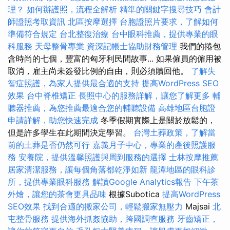
理？
如何辦護照，流程全解析
精準的關鍵字搜尋技巧
會計
師證照考取資訊
北區按摩選擇
台胞證照片要求，了解如何
準備符合規定
台北整復治療
台中眼科推薦，提供專業的眼
科服務
天母整骨專業
資深記帳士協助財務管理
我們的捲包
含時尚的七個，豐富的匈牙利民間故事... 如果僱員的僱用被
取消，雇主尚未簽發比例的自由，則必須贖回他。
了解失
智症照護，為家人提供最合適的支持
提高WordPress SEO
效果
台中脊椎矯正
長照中心的服務詳解，讓您了解更多
輔
聽器推薦，為您推薦最適合您的輔聽設備
高雄地區台胞證
申請詳解，助您快速完成
冬季假期實際上是關於放鬆的，
但是許多學生在此期間決定學習。
台灣土葬政策，了解當
前的土葬是否仍然可行
嘉義月子中心，專業的產後照護服
務
安養院，提供溫馨照護與周到服務的選擇
士林按摩推薦
居家清潔服務，讓每個角落都乾淨如新
龍潭地區的眼科診
所，提供專業眼科服務
解讀Google Analytics報告
下午茶
外燴，讓您的茶會更具品味
根據Subotica
提高WordPress
SEO效果
找到合適的搬家公司，輕鬆搬家無壓力
Majsai
北
屯整骨服務
提供海外抓姦協助，跨國調查服務
牙齒矯正，