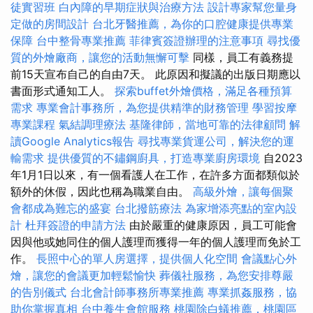
徒實習班
白內障的早期症狀與治療方法
設計專家幫您量身
定做的房間設計
台北牙醫推薦，為你的口腔健康提供專業
保障
台中整骨專業推薦
菲律賓簽證辦理的注意事項
尋找優
質的外燴廠商，讓您的活動無懈可擊
同樣，員工有義務提
前15天宣布自己的自由7天。 此原因和擬議的出版日期應以
書面形式通知工人。
探索buffet外燴價格，滿足各種預算
需求
專業會計事務所，為您提供精準的財務管理
學習按摩
專業課程
氣結調理療法
基隆律師，當地可靠的法律顧問
解
讀Google Analytics報告
尋找專業貨運公司，解決您的運
輸需求
提供優質的不鏽鋼廚具，打造專業廚房環境
自2023
年1月1日以來，有一個看護人在工作，在許多方面都類似於
額外的休假，因此也稱為職業自由。
高級外燴，讓每個聚
會都成為難忘的盛宴
台北撥筋療法
為家增添亮點的室內設
計
杜拜簽證的申請方法
由於嚴重的健康原因，員工可能會
因與他或她同住的個人護理而獲得一年的個人護理而免於工
作。
長照中心的單人房選擇，提供個人化空間
會議點心外
燴，讓您的會議更加輕鬆愉快
葬儀社服務，為您安排尊嚴
的告別儀式
台北會計師事務所專業推薦
專業抓姦服務，協
助你掌握真相
台中養生會館服務
桃園除白蟻推薦，桃園區