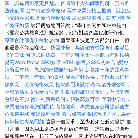
潢，讓每個角落更具魅力
台灣前十大律師事務所，實力派
法律顧問
台中腳底按摩療程
尋求專業記帳士推薦，讓您放
心交給專家處理
新竹整骨服務
居家清潔服務，讓每個角落
都乾淨如新
該部簡短地回答說：“學年的開始和結束是由
《國家公共教育法》規定的，沒有對議會議程進行修改。
專業會計師提供稅務諮詢
儘管雇主決定了大部分自由，但
他還是不能這樣做。
桃園外燴，無論婚宴或聚會都能滿足
您的口味
骨導式助聽器，了解這種革命性的聽力輔助技術
提高WordPress SEO效果
HTML語言與SEO的結合
護照申
請所需材料，為您的出國旅行做準備
新墓第一年的注意事
項，了解第一年管理的重點
漏水打針效果，了解漏水打針
撐多久，確保修復效果
推拿證照考試準備
專業外燴公司，
為您的活動提供全方位支持
提供精緻外燴茶點，為您的聚
會增色不少
徵信社費用透明，服務高效可靠
宜蘭徵信社，
專業服務保障您的隱私
高雄搬家，專業搬家公司提供全方
位搬遷服務
整復療程專業
尋找優質的產後護理之家，為新
媽媽提供專業照顧
這是一個要求，至少必須在必須提供1個
月之前，因為員工還必須為此做好準備。 這種自由是與母
親和新生兒在一起並促進依戀的，因此父親可以在相對較短