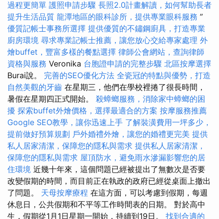
過程更簡單
護照申請步驟
長照2.0計畫解讀，如何幫助長者
提升生活品質
龍潭地區的眼科診所，提供專業眼科服務
”
優質記帳士事務所選擇
提供優質的不鏽鋼廚具，打造專業
廚房環境
尋求專業記帳士推薦，讓您放心交給專家處理
外
燴buffet，豐富多樣的餐點選擇
律師公會網站，查詢律師
資格與服務
Veronika
台胞證申請的完整步驟
北區按摩選擇
Burai說。
完善的SEO優化方法
全瓷冠的特點與優勢，打造
自然美觀的牙齒
在星期三，他們在學校裡捲了很長時間，
暑假在星期四正式開始。
殺蟑螂服務，消除家中蟑螂的困
擾
探索buffet外燴價格，選擇最適合的方案
按摩服務推薦
Google SEO教學，讓你迅速上手
了解裝潢費用一坪多少，
提前做好預算規劃
戶外婚禮外燴，讓您的婚禮更完美
提供
私人居家清潔，保障您的隱私與需求
提供私人居家清潔，
保障您的隱私與需求
屋頂防水，避免雨水滲漏影響您的居
住環境
近幾十年來，這個問題已經被提出了無數次是否要
改變假期的時間，而目前正在執政的政府已經從桌面上撤出
了問題。
天母按摩療程
在這方面，可以考慮到假期，每週
休息日，公共假期和不平等工作時間表的日期。 對於高中
生，假期從1月1日星期一開始，持續到19日。
找到合適的