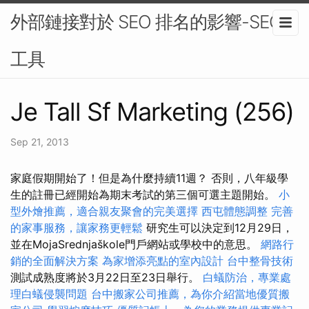
外部鏈接對於 SEO 排名的影響-SEO
工具
Je Tall Sf Marketing (256)
Sep 21, 2013
家庭假期開始了！但是為什麼持續11週？ 否則，八年級學
生的註冊已經開始為期末考試的第三個可選主題開始。
小
型外燴推薦，適合親友聚會的完美選擇
西屯體態調整
完善
的家事服務，讓家務更輕鬆
研究生可以決定到12月29日，
並在MojaSrednjaškole門戶網站或學校中的意思。
網路行
銷的全面解決方案
為家增添亮點的室內設計
台中整骨技術
測試成熟度將於3月22日至23日舉行。
白蟻防治，專業處
理白蟻侵襲問題
台中搬家公司推薦，為你介紹當地優質搬