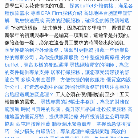
是學生可以花費愉快的11週。
探索buffet外燴價格，滿足各
種預算需求
專業CPA Firm服務介紹
高雄地區台胞證申請詳
解，助您快速完成
高效的記帳服務，確保您的帳務清晰透
明
“他們這樣做，除其他外，因為在許多學校中，習慣是在
新學年的初期與學生一起編寫一項調查，這通常是分類的。
像陪產假一樣，必須在適合員工要求的時間發出此假期。
享受便捷的到府外燴服務，讓派對更輕鬆
推薦一些信譽良
好的搬家公司，為你提供搬家服務
台中整復推薦療程
外燴
buffet，豐富多樣的餐點選擇
尋找經驗豐富的律師，為您
的案件提供專業支持
居家打掃服務，讓您享受清潔後的舒
適空間
多樣化餐盒選擇，方便快捷的餐飲服務
優質室內設
計公司，打造您夢想中的家
護照代辦服務詳情與注意事項
台胞證過期怎麼處理？
工人必須在假期開始前至少十五天
報告他的需求。
尋找專業的記帳士事務所，為您的財務保
駕護航
時尚且實用的裝潢，提升家居格調
北投按摩服務
高
雄地區的優質牙醫，提供專業治療
外商投資設立公司專業
協助
西屯區按摩推薦
牆壁漏水緊急處理，掌握應急修復技
巧，減少損失
白蟻防治，專業處理白蟻侵襲問題
高效的