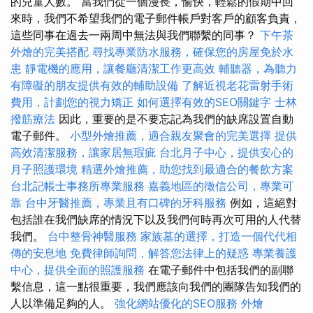
的兒童人數。 當我們從一個漫長，愉快，輕鬆的假期中回
來時，我們不希望我們的電子郵件帳戶對客戶的顧客負責，
這些同事在過去一兩周中無法與我們聯繫的同事？
下午茶
外燴的完美搭配
尋找專業防水服務，確保您的房屋免於水
患
靜電機的應用，讓餐廳清潔工作更高效
輔聽器，為聽力
有障礙的朋友提供有效的輔助設備
了解近視老花雷射手術
費用，計劃您的視力矯正
如何選擇有效的SEO關鍵字
士林
撥筋療法
因此，重要的是不要忘記為我們的缺席設置自動
電子郵件。
小型外燴推薦，適合親友聚會的完美選擇
提供
高效清潔服務，讓家居無瑕疵
台北月子中心，提供安心的
月子照護環境
精選外燴推薦，助您找到最適合的餐飲方案
台北記帳士事務所專業服務
嘉義地區的徵信公司，專業可
靠
台中牙醫推薦，專業且有口碑的牙科服務
例如，這絕對
包括誰在我們缺席的情況下以及我們何時再次可用的人代替
我們。
台中整骨神醫服務
家族墓的選擇，打造一個代代相
傳的安息地
免費律師詢問，解答您法律上的疑惑
專業養護
中心，提供全面的照護服務
在電子郵件中包括我們的副聯
繫信息，這一點很重要，我們應該向我們的團隊告知我們的
人以準備足夠的人。
強化網站優化的SEO服務
外燴