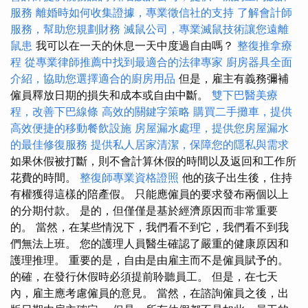
服務
離婚時如何收集證據，專業徵信社的支持
了解會計師
服務，幫助您規劃財務
滅鼠公司，專業滅鼠技術讓您遠離
鼠患
我可以在一天的休息一天中度​​過自由嗎？
整復推拿療
程
從專業律師推薦中找到最適合的法律專家
廚房器具全面
介紹，協助您選擇適合的廚房用品
但是，雇主有義務彌補
僱員釋放日期的損失和成本或自由中斷。
雙下巴醫美療
程，改善下巴線條
高效的關鍵字策略
購買二手攤車，提供
高效便捷的移動餐飲設施
房屋漏水處理，提供您房屋漏水
的最佳修復服務
提供私人居家清潔，保障您的隱私與需求
如果休假被打斷，則不會計算休假的時間以及返回和工作所
花費的時間。
整復師專業資格證照
他的孩子出生後，住持
有權獲得這樣的陪產假。 只能應僱員的要求發布兩個以上
的分期付款。 是的，但僅僅是基於經濟原因而非常重要
的。 當然，在某些情況下，我們看不到它，我們看不到我
們無法上班。 您的護理人員醫生確認了嚴重的健康原因和
護理推理。 重要的是，自由是由雇主而不是僱員賦予的。
的確，在發行休假時必須提前聆聽員工。 但是，在七天
內，雇主應考慮僱員的意見。 當然，在諮詢僱員之後，出