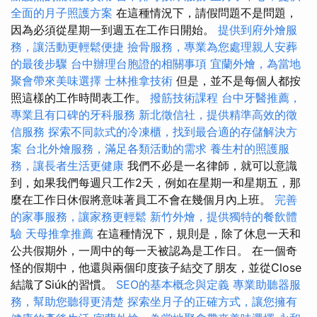
全面的月子照護方案
在這種情況下，請假問題不是問題，
因為必須從星期一到週五在工作日開始。
提供到府外燴服
務，讓活動更輕鬆便捷
撿骨服務，專業為您處理親人安葬
的最後步驟
台中辦理台胞證的相關事項
宜蘭外燴，為當地
聚會帶來美味選擇
士林推拿技術
但是，並不是每個人都按
照這樣的工作時間表工作。
撥筋技術課程
台中牙醫推薦，
專業且有口碑的牙科服務
新北徵信社，提供精準高效的徵
信服務
探索不同款式的冷凍櫃，找到最合適的存儲解決方
案
台北外燴服務，滿足各類活動的需求
養生村的照護服
務，讓長者生活更健康
我們不必是一名律師，就可以意識
到，如果我們每週只工作2天，例如在星期一和星期五，那
麼在工作日休假將意味著員工不會在幾個月內上班。
完善
的家事服務，讓家務更輕鬆
新竹外燴，提供獨特的餐飲體
驗
天母推拿推薦
在這種情況下，規則是，除了休息一天和
公共假期外，一周中的每一天被認為是工作日。 在一個奇
怪的假期中，他還與兩個印度孩子結交了朋友，並從Close
結識了Siúk的習慣。
SEO的基本概念與定義
專業助聽器服
務，幫助您聽得更清楚
探索坐月子的正確方式，讓您擁有