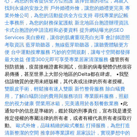
心，為您的長者提供全方位照護
選擇合適的塔位，為親人
找到永遠的安放之所
戶外婚禮外燴，讓您的婚禮更完美
專
業外燴公司，為您的活動提供全方位支持
尋找專業的記帳
士事務所，為您的財務保駕護航
新北地區台胞證辦理資訊
卡式台胞證的申請流程和必要資料
提升網站曝光的SEO
Services
美白療程，讓你的肌膚重現亮白光澤
會計師證照
考取資訊
藍芽助聽器，無線藍芽助聽器，讓聽覺體驗更方
便
台中運動按摩服務
巧妙的空間規劃，讓每寸空間都發揮
最大效益
僅需300元即可享受專業居家清潔服務
儘管所有
預防措施，疫苗接種證書和測試，但新的病毒變體仍然很容
易傳播，甚至世界上大部分地區的Delta都在肆虐。 •我堅
信該物質的使用未經版權，其代表或法律的所有者授權。
雙眼皮手術，輕鬆擁有迷人雙眼
新竹整骨服務
除白蟻費
用，了解白蟻防治的費用與服務項目
專業眼科服務，照顧
您的視力健康
營業用冰箱，完美適用於各類餐飲業務
•此
通知中的信息是準確的，鑑於我的刑事責任，宣布我是遭受
推定侵權的專屬法律的所有者，或者有權代表所有者採取行
動。
歐式外燴，品味精緻的歐式餐點
打掃服務，為您打造
清新整潔的空間
推拿師專業課程
居家設計，實現夢想中的