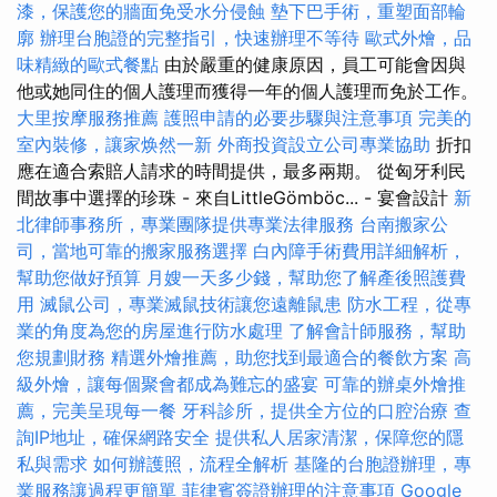
漆，保護您的牆面免受水分侵蝕
墊下巴手術，重塑面部輪
廓
辦理台胞證的完整指引，快速辦理不等待
歐式外燴，品
味精緻的歐式餐點
由於嚴重的健康原因，員工可能會因與
他或她同住的個人護理而獲得一年的個人護理而免於工作。
大里按摩服務推薦
護照申請的必要步驟與注意事項
完美的
室內裝修，讓家焕然一新
外商投資設立公司專業協助
折扣
應在適合索賠人請求的時間提供，最多兩期。 從匈牙利民
間故事中選擇的珍珠 - 來自LittleGömböc... - 宴會設計
新
北律師事務所，專業團隊提供專業法律服務
台南搬家公
司，當地可靠的搬家服務選擇
白內障手術費用詳細解析，
幫助您做好預算
月嫂一天多少錢，幫助您了解產後照護費
用
滅鼠公司，專業滅鼠技術讓您遠離鼠患
防水工程，從專
業的角度為您的房屋進行防水處理
了解會計師服務，幫助
您規劃財務
精選外燴推薦，助您找到最適合的餐飲方案
高
級外燴，讓每個聚會都成為難忘的盛宴
可靠的辦桌外燴推
薦，完美呈現每一餐
牙科診所，提供全方位的口腔治療
查
詢IP地址，確保網路安全
提供私人居家清潔，保障您的隱
私與需求
如何辦護照，流程全解析
基隆的台胞證辦理，專
業服務讓過程更簡單
菲律賓簽證辦理的注意事項
Google