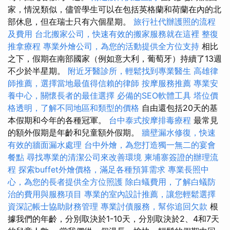
家，情況類似，儘管學生可以在包括英格蘭和荷蘭在內的北
部休息，但在瑞士只有六個星期。
旅行社代辦護照的流程
及費用
台北搬家公司，快速有效的搬家服務就在這裡
整復
推拿療程
專業外燴公司，為您的活動提供全方位支持
相比
之下，假期在南部國家（例如意大利，葡萄牙）持續了13週
不少於半星期。
附近牙醫診所，輕鬆找到專業醫生
高雄律
師推薦，選擇當地最值得信賴的律師
按摩服務推薦
專業安
養中心，關懷長者的最佳選擇
必備的SEO軟體工具
塔位價
格透明，了解不同地區和類型的價格
自由還包括20天的基
本假期和今年的各種冠軍。
台中泰式按摩排毒療程
最常見
的額外假期是年齡和兒童額外假期。
牆壁漏水修復，快速
有效的牆面漏水處理
台中外燴，為您打造獨一無二的宴會
餐點
尋找專業的清潔公司來改善環境
柬埔寨簽證的辦理流
程
探索buffet外燴價格，滿足各種預算需求
專業長照中
心，為您的長者提供全方位照護
除白蟻費用，了解白蟻防
治的費用與服務項目
專業的室內設計推薦，讓您輕鬆選擇
資深記帳士協助財務管理
專業討債服務，幫你追回欠款
根
據我們的年齡，分別取決於1-10天，分別取決於2、4和7天