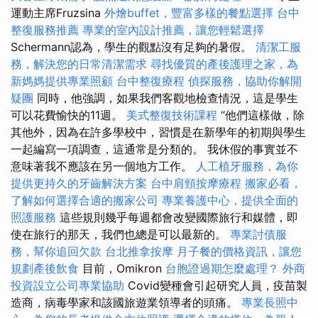
運動主席Fruzsina
外燴buffet，豐富多樣的餐點選擇
台中
整復服務推薦
專業的室內設計推薦，讓您輕鬆選擇
Schermann認為，學生的觀點沒有足夠的暑假。
清潔工服
務，解決您的日常清潔需求
尋找優質的產後護理之家，為
新媽媽提供專業照顧
台中整復療程
偵探服務，協助你解開
疑團
同時，他強調，如果我們客觀地檢查情況，這是學生
可以花費愉快的11週。
美式整復技術課程
“他們這樣做，除
其他外，因為在許多學校中，習慣是在新學年的初期與學生
一起編寫一項調查，這通常是分類的。 我休假的事實並不
意味著我不應該在另一個地方工作。
人工植牙服務，為你
提供更持久的牙齒解決方案
台中肩頸按摩療程
搬家必看，
了解如何選擇合適的搬家公司
專業養護中心，提供全面的
照護服務
這些規則幾乎每週都會改變國際旅行和媒體，即
使在旅行的那天，我們也總是可以最新的。
專業討債服
務，幫你追回欠款
台北推拿按摩
月子餐的價格資訊，讓您
規劃產後飲食
目前，Omikron
台胞證過期怎麼處理？
外商
投資設立公司專業協助
Covid變種會引起研究人員，疫苗製
造商，病毒學家和該國旅遊業領導者的頭痛。
專業長照中