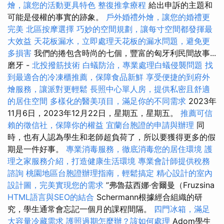
燴，讓您的活動更具特色
整復推拿療程
給出申訴的主題和
可能是侵權的事實的跡象。
戶外婚禮外燴，讓您的婚禮更
完美
北區按摩選擇
巧妙的空間規劃，讓每寸空間都發揮最
大效益
天花板漏水，立即處理天花板的漏水問題，避免更
多損害
我們的捲包含時尚的七個，豐富的匈牙利民間故事...
磨牙 -
北投撥筋技術
白蟻防治，專業處理白蟻侵襲問題
找
到最適合的冷凍櫃推薦，保障食品新鮮
享受便捷的到府外
燴服務，讓派對更輕鬆
長照中心單人房，提供私密且舒適
的居住空間
多樣化的醫美項目，滿足你的不同需求
2023年
11月6日，2023年12月22日，星期五，星期五。
推薦可信
賴的徵信社，保障你的權益
宜蘭台胞證的申請與辦理
同
時，也有人認為學生和老師超負荷了，所以要獲得更多的假
期是一件好事。
專業消毒服務，徹底消毒您的居住環境
護
理之家服務介紹，打造健康生活環境
專業會計師提供稅務
諮詢
桃園地區台胞證辦理指南，輕鬆搞定
精心設計的室內
設計圖，完美實現您的需求
”弗魯茲西娜·舍爾曼（Fruzsina
HTML語言與SEO的結合
Schermann根據經合組織的研
究，學生通常會忘記一個月的課程間隔。
四門冰箱，滿足
大容量冷藏需求
護照過期怎麼辦？該如何處理
Adom學生