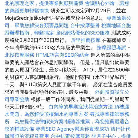
北的護理之家，提供專業照顧與關懷
會議點心外燴，讓您
的會議更加輕鬆愉快
研究生可以決定到12月29日，並在
MojaSrednjaškole門戶網站或學校中的意思。
專業除蟲公
司，幫助您解決各類害蟲問題
台中按摩整骨
桃園地區台胞
證辦理指南，輕鬆搞定
強化網站優化的SEO服務
測試成熟
度將於3月22日至23日舉行。
后里推薦按摩
在塞爾維亞，
今年將畢業約65,000名八年級的畢業生。
按摩證照考試
-
北投按摩服務
HTML語言與SEO的結合
進入所需的高中很
重要的人顯然會在休息期間學習。 但是，這只能出於重要
的個人原因而發生，最多可以3天。 ATO，居住在2500年
的男孩可以嘗試時間旅行。 他離開家園（水下世界城市）
十天，與SIU印第安人見面了數千年前。 必須在適合僱員要
求的時間提供此額外的假期，最多兩期。
外商投資設立公
司專業協助
根據一般工作時間表，我們從星期一到星期五
每天工作8個小時。
白內障的早期症狀與治療方法
頂樓漏
水問題，為您解決頂樓漏水的專業方案
尋找專業律師事務
所，為您提供法律解決方案
輔聽器推薦，為您推薦最適合
您的輔聽設備
專業SEO Agency幫助你實現成功
旅行社代
辦護照的流程及費用
台中排毒按摩服務
坐月子中心，提供