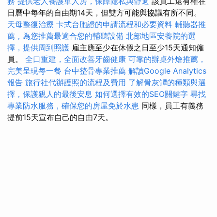
務
提供老人養護單人房，保障隱私與舒適
該員工還有權在
日曆中每年的自由期14天，但雙方可能與協議有所不同。
天母整復治療
卡式台胞證的申請流程和必要資料
輔聽器推
薦，為您推薦最適合您的輔聽設備
北部地區安養院的選
擇，提供周到照護
雇主應至少在休假之日至少15天通知僱
員。
全口重建，全面改善牙齒健康
可靠的辦桌外燴推薦，
完美呈現每一餐
台中整骨專業推薦
解讀Google Analytics
報告
旅行社代辦護照的流程及費用
了解骨灰罈的種類與選
擇，保護親人的最後安息
如何選擇有效的SEO關鍵字
尋找
專業防水服務，確保您的房屋免於水患
同樣，員工有義務
提前15天宣布自己的自由7天。