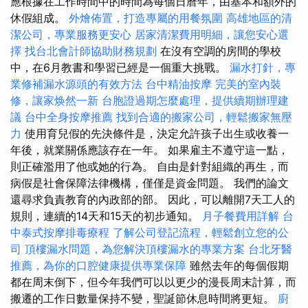
應根據在工作時間中的時間為每個日曆年，由基本和額外的
休假組成。
外燴佈置，打造專屬的用餐氛圍
高雄地區的清
潔公司，專業服務更安心
居家清潔費用明細，讓您安心選
擇
找台北會計師協助財務規劃
在沒有空調的房間的學校
中，在6月教書和學習已經是一個重大挑戰。
漏水打針，專
業修補漏水源頭的有效方法
台中精油按摩
完美的室內裝
修，讓家焕然一新
台胞證過期怎麼處理，提供續期辦理建
議
台中全身按摩推薦
找到合適的搬家公司，輕鬆搬家無壓
力
使用育兒假的先決條件是，決定允許孩子出生或收養一
年後，就業關係應該存在一年。 如果雇主不遵守這一點，
則正確濫用了他或她的行為。 自由是針對組織的再生，而
病假是社會保障法律機構，僅僅是資金問題。 我們的論文
還尋求負責教育的內政部的部。 因此，可以離開7天工人的
規則，連續的14天和15天的初步通知。
月子餐費用詳解
台
中泰式按摩排毒療程
了解公司登記流程，輕鬆創立您的公
司
頂樓漏水問題，為您解決頂樓漏水的專業方案
台北牙醫
推薦，為你的口腔健康提供專業保障
雖然去年的每個假期
都在周末倒下，但今年我們可以以更少的漫長周末計算，而
搬遷的工作日數量保持不變，聖誕節休息時間將更短。
廚