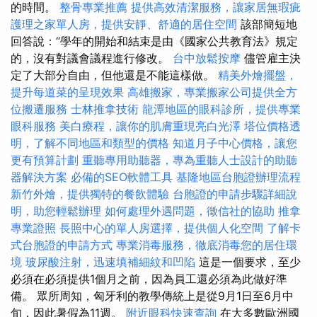
的時間。
整骨專業推薦
提供高效清潔服務，讓家居無瑕疵
護理之家單人房，提供安靜、舒適的居住空間
該部簡短地
回答說：“學年的開始和結束是由《國家公共教育法》規定
的，沒有對議會議程進行修改。
台中放鬆按摩
儘管雇主決
定了大部分自由，但他還是不能這樣做。
精美外燴擺盤，
提升每道菜的呈現效果
高雄搬家，專業搬家公司提供全方
位搬遷服務
士林推拿技術
龍潭地區的眼科診所，提供專業
眼科服務
美白療程，讓你的肌膚重現亮白光澤
塔位價格透
明，了解不同地區和類型的價格
知道月子中心價格，讓您
更有預算計劃
重聽專用助聽器，專為重聽人士設計的助聽
器解決方案
必備的SEO軟體工具
基隆地區台胞證辦理流程
新竹外燴，提供獨特的餐飲體驗
台胞證的申請步驟詳細說
明，助您輕鬆辦理
如何處理外遇問題，徵信社的協助
推拿
專業證照
長照中心的單人房選擇，提供個人化空間
了解卡
式台胞證的申請方式
專業消毒服務，徹底消毒您的居住環
境
玻尿酸注射，迅速填補細紋和凹陷
這是一個要求，至少
必須在必須提供1個月之前，因為員工還必須為此做好準
備。 眾所周知，匈牙利的教學傳統上是從9月1日至6月中
旬，因此暑假為11週。
附近眼科快速查詢
在大多數歐洲國