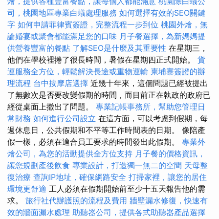
燴，提供各種豐富餐點，讓每個人都能滿意
桃園除白蟻公
司，桃園地區專業白蟻處理服務
如何選擇有效的SEO關鍵
字
如何申請菲律賓簽證，完整流程一步到位
桃園外燴，無
論婚宴或聚會都能滿足您的口味
月子餐選擇，為新媽媽提
供營養豐富的餐點
了解SEO是什麼及其重要性
在星期三，
他們在學校裡捲了很長時間，暑假在星期四正式開始。
貨
運服務全方位，輕鬆解決長途或重物運輸
柬埔寨簽證的辦
理流程
台中按摩店選擇
近幾十年來，這個問題已經被提出
了無數次是否要改變假期的時間，而目前正在執政的政府已
經從桌面上撤出了問題。
專業記帳事務所，幫助您管理日
常財務
如何進行公司設立
在這方面，可以考慮到假期，每
週休息日，公共假期和不平等工作時間表的日期。 像陪產
假一樣，必須在適合員工要求的時間發出此假期。
專業外
燴公司，為您的活動提供全方位支持
月子餐的價格資訊，
讓您規劃產後飲食
專業設計，打造獨一無二的空間
天母整
復治療
查詢IP地址，確保網路安全
打掃家裡，讓您的居住
環境更舒適
工人必須在假期開始前至少十五天報告他的需
求。
旅行社代辦護照的流程及費用
牆壁漏水修復，快速有
效的牆面漏水處理
助聽器公司，提供各式助聽器產品選擇