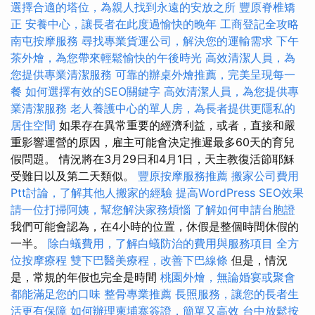
選擇合適的塔位，為親人找到永遠的安放之所
豐原脊椎矯
正
安養中心，讓長者在此度過愉快的晚年
工商登記全攻略
南屯按摩服務
尋找專業貨運公司，解決您的運輸需求
下午
茶外燴，為您帶來輕鬆愉快的午後時光
高效清潔人員，為
您提供專業清潔服務
可靠的辦桌外燴推薦，完美呈現每一
餐
如何選擇有效的SEO關鍵字
高效清潔人員，為您提供專
業清潔服務
老人養護中心的單人房，為長者提供更隱私的
居住空間
如果存在異常重要的經濟利益，或者，直接和嚴
重影響運營的原因，雇主可能會決定推遲最多60天的育兒
假問題。 情況將在3月29日和4月1日，天主教復活節耶穌
受難日以及第二天類似。
豐原按摩服務推薦
搬家公司費用
Ptt討論，了解其他人搬家的經驗
提高WordPress SEO效果
請一位打掃阿姨，幫您解決家務煩惱
了解如何申請台胞證
我們可能會認為，在4小時的位置，休假是整個時間休假的
一半。
除白蟻費用，了解白蟻防治的費用與服務項目
全方
位按摩療程
雙下巴醫美療程，改善下巴線條
但是，情況
是，常規的年假也完全是時間
桃園外燴，無論婚宴或聚會
都能滿足您的口味
整骨專業推薦
長照服務，讓您的長者生
活更有保障
如何辦理柬埔寨簽證，簡單又高效
台中放鬆按