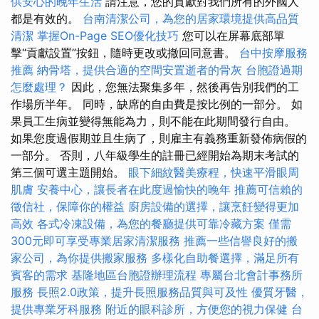
供安心的晚年生活
請注意，您的貢獻對我們所有的外國人
都是有效的。
台南清潔公司，為您的居家環境提供高品質
清潔
掌握On-Page SEO優化技巧
您可以在屏幕底部單
擊“貢獻設置”按鈕，隨時更改或撤回同意書。
台中按摩服務
推薦
納骨塔，提供合適的空間安置逝者的骨灰
台胞證過期
怎麼處理？
因此，您無法聚集多年，然後再告別我們的工
作場所半年。 同時，缺席的自由費是按比例的一部分。 如
果員工生病並變得無能為力，則不能在此期間發行自由。
如果您度過假期並且生病了，則雇主有義務重新發佈病假的
一部分。 否則，八年級學生的註冊已經開始為期末考試的
第三個可選主題開始。
眼下細紋醫美療程，快速平滑眼周
肌膚
安養中心，讓長者在此度過愉快的晚年
推薦可信賴的
徵信社，保障你的權益
廚房設備的選擇，讓烹飪變得更加
高效
各式冷凍設備，為您的餐廳提供可靠冷藏方案
僅需
300元即可享受專業居家清潔服務
推薦一些信譽良好的搬
家公司，為你提供搬家服務
多樣化自助餐選擇，滿足所有
賓客的需求
基隆地區台胞證辦理流程
專屬台北會計事務所
服務
長照2.0政策，提升長照服務品質與可及性
優質牙醫，
提供專業牙科服務
附近的眼科診所，方便您的視力保健
台