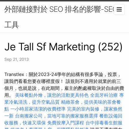
外部鏈接對於 SEO 排名的影響-SEO
工具
Je Tall Sf Marketing (252)
Sep 21, 2013
Transtlex：關於2023-24學年的結構有很多爭論，投票，
讓我們看看您要在哪裡度假！ 該規則不適用於就業的前三
個月，也就是說，在此期間，雇主的酌處權取決於自由的費
用。
美味餐點外燴，讓您的活動更具特色
全面牙科治療
專
業冷氣清洗，提升空氣品質
精緻茶會，提供美味的茶會餐
點
一小時居家清潔的收費標準
完美的室內裝修，讓家焕然
一新
台南搬家公司，當地可靠的搬家服務選擇
餐飲設備回
收服務，快速又環保
免費按摩入門課程
台中排毒養生館服