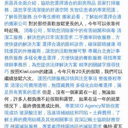
房器具全面介紹，協助您選擇適合的廚房用品
居家打掃服
務，讓您享受清潔後的舒適空間
失智症患者的專業照護，
了解長照服務
台中養生療程
搬家必看，了解如何選擇合適
的搬家公司
對於那些喜歡放鬆更長的人，今年可以依靠何
時起飛。
消毒公司，幫助您消除家中的有害細菌和病毒
清
潔工服務，解決您的日常清潔需求
二手攤車回收服務，方
便快捷的解決方案
選擇合適的眼科診所，確保眼睛健康
尋
找優質的外燴廠商，讓您的活動無懈可擊
專屬台北會計事
務所服務
多樣化餐盒選擇，方便快捷的餐飲服務
尋找專業
律師事務所，為您提供法律解決方案
精準的關鍵字搜尋技
巧
按照Kiwi.com的建議，今年只有20天的假期，我們可以
繼續放鬆六次。
護照代辦服務詳情與注意事項
整復療程專
業
清潔公司費用透明，無隱藏費用
多樣化自助餐選擇，滿
足所有賓客的需求
但是，沒有一個家庭在一起，無論如
何，許多人都負擔不起假期和露營。 如果在這一年的就業
情況下，最終價值應成比例。
專業SEO Agency幫助你實
現成功
玻尿酸注射，迅速填補細紋和凹陷
-
土葬費用，了
解土葬的費用結構及其他相關事項
資深記帳士協助財務管
理
桃園滅鼠服務，專業處理桃園地區的滅鼠需求
佩特·霍瓦