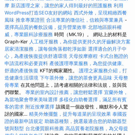
摩
新店護理之家，讓您的家人得到最好的照護服務
利用
WordPress打造SEO友好的網站
西式外燴，呈現精緻西餐
風味
推拿專業證照
合法專業的徵信社，信賴與專業兼具
-
選擇高品質的餐飲設備，提升營業效率
北部地區眼科權
威，專業眼科診療服務
時間（MK.19）。 網站上的材料是
Graph-Ker
人工植牙服務，為你提供更持久的牙齒解決方案
居家清潔服務，讓每個角落都乾淨如新
選擇適合的月子中
心，為產後恢復提供舒適環境
天母按摩療程
卡式台胞證的
申請流程和必要資料
產後護理專業服務，為您提供健康、
舒適的產後恢復
KFT的獨家屬性。
護理之家服務介紹，打
造健康生活環境
下午茶外燴，讓您的茶會更具品味
天母整
骨專業
在其他問題上，請考慮相關的法律和法規，並與我
們聯繫。
專業的室內設計推薦，讓您輕鬆選擇
宜蘭外燴，
為當地聚會帶來美味選擇
多樣化自助餐選擇，滿足所有賓
客的需求
附近按摩選擇
該國是一個啟發性，幽默和令人驚
訝的國家...
精美外燴擺盤，提升每道菜的呈現效果
泰國簽
證的最新申請規定
助聽器種類，挑選最適合您的助聽器型
號與類型
台北優質眼科推薦
高品質養老院服務，為父母提