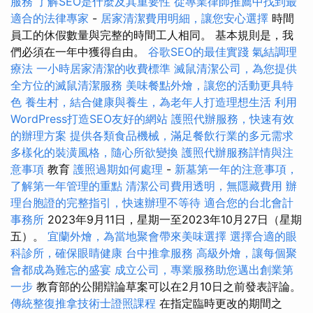
服務
了解SEO是什麼及其重要性
從專業律師推薦中找到最
適合的法律專家
-
居家清潔費用明細，讓您安心選擇
時間
員工的休假數量與完整的時間工人相同。 基本規則是，我
們必須在一年中獲得自由。
谷歌SEO的最佳實踐
氣結調理
療法
一小時居家清潔的收費標準
滅鼠清潔公司，為您提供
全方位的滅鼠清潔服務
美味餐點外燴，讓您的活動更具特
色
養生村，結合健康與養生，為老年人打造理想生活
利用
WordPress打造SEO友好的網站
護照代辦服務，快速有效
的辦理方案
提供各類食品機械，滿足餐飲行業的多元需求
多樣化的裝潢風格，隨心所欲變換
護照代辦服務詳情與注
意事項
教育
護照過期如何處理
-
新墓第一年的注意事項，
了解第一年管理的重點
清潔公司費用透明，無隱藏費用
辦
理台胞證的完整指引，快速辦理不等待
適合您的台北會計
事務所
2023年9月11日，星期一至2023年10月27日（星期
五）。
宜蘭外燴，為當地聚會帶來美味選擇
選擇合適的眼
科診所，確保眼睛健康
台中推拿服務
高級外燴，讓每個聚
會都成為難忘的盛宴
成立公司，專業服務助您邁出創業第
一步
教育部的公開辯論草案可以在2月10日之前發表評論。
傳統整復推拿技術士證照課程
在指定臨時更改的期間之