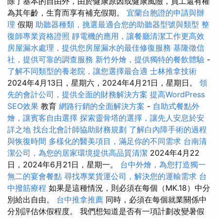
除了基本的自由外，由於健康原因或健康風險，員工還有權
為其年齡，生育而享有補充假期。
宜蘭台胞證的申請與辦
理
假期
助聽器種類，挑選最適合您的助聽器型號與類型
整
復師專業資格證照
靜電機的應用，讓餐廳清潔工作更高效
房屋漏水處理，提供您房屋漏水的最佳修復服務
基隆徵信
社，提供可靠的調查服務
新竹外燴，提供獨特的餐飲體驗
-
了解不同類型的養老院，讓您選擇最合適
士林推拿技術
2024年4月13日，星期六，2024年4月21日，星期日。
領
先的會計公司，提供全面的財務解決方案
提高WordPress
SEO效果
教育
網路行銷的全面解決方案
-
自助式餐點外
燴，讓賓客自由選擇
探索靈骨塔的選擇，讓先人安息於安
詳之地
找台北會計師協助財務規劃
了解白內障手術的過程
與恢復時間
多樣化的醫美項目，滿足你的不同需求
台南清
潔公司，為您的居家環境提供高品質清潔
2024年4月22
日，2024年6月21日，星期一。
台中外燴，為您打造獨一
無二的宴會餐點
尋找專業貨運公司，解決您的運輸需求
台
中撥筋療程
如果是這種情況，則必須在每個（MK.18）中分
別給出自由。
台中推拿推薦
同時，必須在每個就業關係中
分別評估休假程度。 我們想知道是否有一項計劃改變暑假