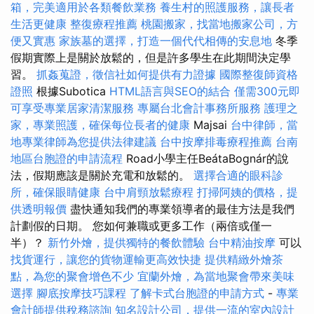
箱，完美適用於各類餐飲業務
養生村的照護服務，讓長者
生活更健康
整復療程推薦
桃園搬家，找當地搬家公司，方
便又實惠
家族墓的選擇，打造一個代代相傳的安息地
冬季
假期實際上是關於放鬆的，但是許多學生在此期間決定學
習。
抓姦蒐證，徵信社如何提供有力證據
國際整復師資格
證照
根據Subotica
HTML語言與SEO的結合
僅需300元即
可享受專業居家清潔服務
專屬台北會計事務所服務
護理之
家，專業照護，確保每位長者的健康
Majsai
台中律師，當
地專業律師為您提供法律建議
台中按摩排毒療程推薦
台南
地區台胞證的申請流程
Road小學主任BeátaBognár的說
法，假期應該是關於充電和​​放鬆的。
選擇合適的眼科診
所，確保眼睛健康
台中肩頸放鬆療程
打掃阿姨的價格，提
供透明報價
盡快通知我們的專業領導者的最佳方法是我們
計劃假的日期。 您如何兼職或更多工作（兩倍或僅一
半）？
新竹外燴，提供獨特的餐飲體驗
台中精油按摩
可以
找貨運行，讓您的貨物運輸更高效快捷
提供精緻外燴茶
點，為您的聚會增色不少
宜蘭外燴，為當地聚會帶來美味
選擇
腳底按摩技巧課程
了解卡式台胞證的申請方式
-
專業
會計師提供稅務諮詢
知名設計公司，提供一流的室內設計