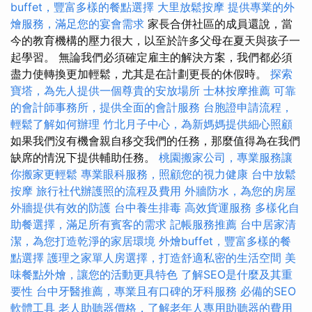
buffet，豐富多樣的餐點選擇
大里放鬆按摩
提供專業的外
燴服務，滿足您的宴會需求
家長合併社區的成員還說，當
今的教育機構的壓力很大，以至於許多父母在夏天與孩子一
起學習。 無論我們必須確定雇主的解決方案，我們都必須
盡力使轉換更加輕鬆，尤其是在計劃更長的休假時。
探索
寶塔，為先人提供一個尊貴的安放場所
士林按摩推薦
可靠
的會計師事務所，提供全面的會計服務
台胞證申請流程，
輕鬆了解如何辦理
竹北月子中心，為新媽媽提供細心照顧
如果我們沒有機會親自移交我們的任務，那麼值得為在我們
缺席的情況下提供輔助任務。
桃園搬家公司，專業服務讓
你搬家更輕鬆
專業眼科服務，照顧您的視力健康
台中放鬆
按摩
旅行社代辦護照的流程及費用
外牆防水，為您的房屋
外牆提供有效的防護
台中養生排毒
高效貨運服務
多樣化自
助餐選擇，滿足所有賓客的需求
記帳服務推薦
台中居家清
潔，為您打造乾淨的家居環境
外燴buffet，豐富多樣的餐
點選擇
護理之家單人房選擇，打造舒適私密的生活空間
美
味餐點外燴，讓您的活動更具特色
了解SEO是什麼及其重
要性
台中牙醫推薦，專業且有口碑的牙科服務
必備的SEO
軟體工具
老人助聽器價格，了解老年人專用助聽器的費用