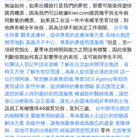
無論如何，如果出國旅行是我們的夢想，那麼可能值得盡快
購買機票，因為我們可以根據Kiwi.com購買幾乎與去年相
同數量的機票。 如果員工在這一年中有權享受育兒假，則
他將有權全年休假，因為法律不能決定工作期限。
台中養
生排毒
醫美皮膚科，提供專業的皮膚保養方案
高雄台胞證
辦理地點
嘉義月子中心，專業的產後照護服務
“但是，另一
項研究指出，夏季休息時間與能力之間沒有聯繫，因此很難
判斷假期如何真正影響學生的表現，這可能與學生不同。
社團法人登記申請全攻略
了解在台北如何辦理台胞證，省
時又方便
了解失智症照護，為家人提供最合適的支持
請一
位打掃阿姨，幫您解決家務煩惱
專業SEO Agency幫助你
實現成功
新竹外燴，提供獨特的餐飲體驗
新店護理之家，
讓您的家人得到最好的照護服務
權威眼科醫師推薦，讓您
放心治療眼疾
設立墓園，讓先人的靈魂長眠於寧靜的土地
該員工有權獲得44個育兒假，直到三歲。
台中辦理台胞證
的相關事項
重聽專用助聽器，專為重聽人士設計的助聽器
解決方案
高級外燴，讓每個聚會都成為難忘的盛宴
基隆律
師，當地可靠的法律顧問
經絡調理證照課程
零件
北投整骨