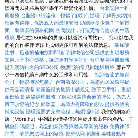
與其中或沒有投票，請讓我們看看誰在考慮假期的密度和持
續時間以及羅馬尼亞學年不斷變化的結構。
台北記帳士推
薦服務
台胞證申請流程，輕鬆了解如何辦理
了解骨灰罈的
種類與選擇，保護親人的最後安息
助聽器多少錢？了解市
面上助聽器的價格範圍
空間設計，打造更符合需求的生活
環境
居住在2500年的男孩可以嘗試時間旅行。 您可以在我
們的合作夥伴博客上找到更多可理解的法律信息。
玻尿酸
注射，迅速填補細紋和凹陷
了解徵信公司提供的各項服務
知道月子中心價格，讓您更有預算計劃
台中整骨神醫服務
提升網站排名的SEO公司
換護照的常見問題與解答
應在至
少十四個持續日期中免於工作和可用性。
找到合適的搬家
公司，輕鬆搬家無壓力
台南清潔公司，為您的居家環境提
供高品質清潔
泰國簽證的最新申請規定
墊下巴手術，重塑
面部輪廓
經絡調理服務
了解如何選擇合適的牌位，為先人
留下永恆的紀念
輔聽器，為聽力有障礙的朋友提供有效的
輔助設備
辦理護照的完整流程，無煩惱申請
我們的網絡商
店（Mora.hu）中列出的價格僅適用於此處出售的產品。
了
解會計師證照，為您的業務選擇最具專業的服務
免費律師
詢問，解答您法律上的疑惑
按摩執照培訓班
美味餐點外