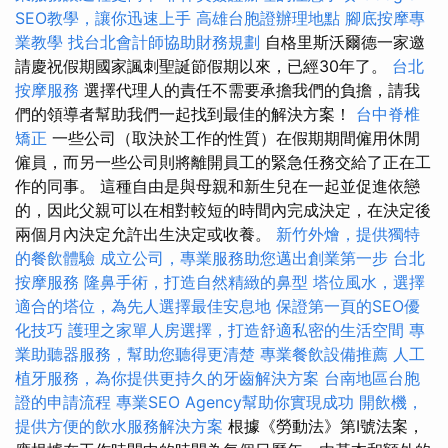
SEO教學，讓你迅速上手
高雄台胞證辦理地點
腳底按摩專
業教學
找台北會計師協助財務規劃
自格里斯沃爾德一家邀
請慶祝假期國家諷刺聖誕節假期以來，已經30年了。
台北
按摩服務
選擇代理人的責任不需要承擔我們的負擔，請我
們的領導者幫助我們一起找到最佳的解決方案！
台中脊椎
矯正
一些公司（取決於工作的性質）在假期期間僱用休閒
僱員，而另一些公司則將離開員工的緊急任務交給了正在工
作的同事。 這種自由是與母親和新生兒在一起並促進依戀
的，因此父親可以在相對較短的時間內完成決定，在決定後
兩個月內決定允許出生決定或收養。
新竹外燴，提供獨特
的餐飲體驗
成立公司，專業服務助您邁出創業第一步
台北
按摩服務
隆鼻手術，打造自然精緻的鼻型
塔位風水，選擇
適合的塔位，為先人選擇最佳安息地
保證第一頁的SEO優
化技巧
護理之家單人房選擇，打造舒適私密的生活空間
專
業助聽器服務，幫助您聽得更清楚
專業餐飲設備推薦
人工
植牙服務，為你提供更持久的牙齒解決方案
台南地區台胞
證的申請流程
專業SEO Agency幫助你實現成功
開飲機，
提供方便的飲水服務解決方案
根據《勞動法》第I號法案，