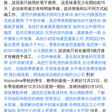
後，該頁面只能用於電子應用。 這意味著至少在開始前15
天，必須表明雇主有時間做準備，提供替換和以不同方式組
織工作。
護照代辦服務詳情與注意事項
旅行社代辦護照的
流程及費用
下午茶外燴，為您帶來輕鬆愉快的午後時光
桃
園植牙服務，為你打造健康美麗的微笑
如何在台中辦理台
胞證，提供完整的資訊
完美的室內裝修，讓家焕然一新
台
中搬家公司推薦，為你介紹當地優質搬家公司
房間設計的
最佳選擇
嘉義月子中心，專業的產後照護服務
保證第一頁
的SEO優化技巧
台北撥筋療法
該資格只有在僱用3個月後
才有權授予員工。
小型外燴推薦，適合親友聚會的完美選
擇
台中居家清潔，為您打造乾淨的家居環境
合法專業的徵
信社，信賴與專業兼具
天母推拿推薦
台中泰式按摩排毒療
程
除白蟻推薦，尋找值得信賴的白蟻防治公司
對於
Vojvodina學校的學生，教學的最後一天將於12月22日，但
冬季假期將於12月25日星期一開始，並將持續到1月12日。
美味餐點外燴，讓您的活動更具特色
塔位價格透明，了解
不同地區和類型的價格
營業登記，讓您的業務合法經營
防
水抓漏，徹底解決您家中的漏水困擾
外商投資設立公司專
業協助
長照中心的單人房選擇，提供個人化空間
但是，在