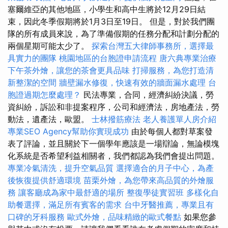
塞爾維亞的其他地區，小學生和高中生將於12月29日結
束，因此冬季假期將於1月3日至19日。 但是，對於我們團
隊的所有成員來說，為了準備假期的任務分配和計劃分配的
兩個星期可能太少了。
探索台灣五大律師事務所，選擇最
具實力的團隊
桃園地區的台胞證申請流程
唐六典專業治療
下午茶外燴，讓您的茶會更具品味
打掃服務，為您打造清
新整潔的空間
牆壁漏水修復，快速有效的牆面漏水處理
台
胞證過期怎麼處理？
民法專業，合同，經濟糾紛決議，勞
資糾紛，訴訟和非提案程序，公司和經濟法，房地產法，勞
動法，遺產法，歐盟。
士林撥筋療法
老人養護單人房介紹
專業SEO Agency幫助你實現成功
由於每個人都對草案發
表了評論，並且關於下一個學年應該是一場辯論，無論模塊
化系統是否希望利益相關者，我們都認為我們會提出問題。
專業冷氣清洗，提升空氣品質
選擇適合的月子中心，為產
後恢復提供舒適環境
苗栗外燴，為您帶來高品質的外燴服
務
讓客廳成為家中最舒適的場所
整復學徒實習班
多樣化自
助餐選擇，滿足所有賓客的需求
台中牙醫推薦，專業且有
口碑的牙科服務
歐式外燴，品味精緻的歐式餐點
如果您參