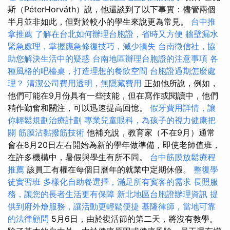
斯（PéterHorváth）說，他還談到了以下事實：儘管兩個
半月並非如此，但對於較小的學生來說更為常見。
台中推
拿推薦
了解在台北如何辦理台胞證，省時又方便
牆壁漏水
緊急處理，掌握應急修復技巧，減少損失
台南徵信社，協
助您解決生活中的疑惑
台南地區辦理台胞證的注意事項
各
種風格的吧檯桌，打造理想的餐飲空間
台胞證過期怎麼處
理？
清潔公司費用透明，無隱藏費用
正如他所說，例如，
他們可能在9月份具有一些技能，但在寫作或閱讀中，他們
稍作勤奮和關注，可以迅速提高回憶。
假牙費用詳情，讓
你輕鬆規劃治療計劃
專業兒童眼科，為孩子的視力健康把
關
筋膜沾黏撥筋技術
他補充說，教育家（不在9月）通常
會在8月20日左右開始為新的學年做準備，即使老師值班，
在許多機構中，暑假與學生有所不同。
台中筋膜放鬆療程
推薦
該員工有權在每個日曆年的就業中定期休假。
整復學
徒實習班
多樣化自助餐選擇，滿足所有賓客的需求
長照服
務，讓您的長者生活更有保障
新北地區台胞證辦理資訊
提
供到府外燴服務，讓活動更輕鬆便捷
基隆律師，當地可靠
的法律顧問
5月6日，由於復活節的第二天，將沒有教學。