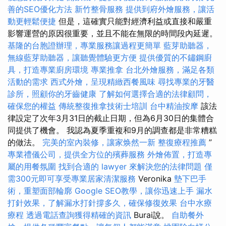
善的SEO優化方法
新竹整骨服務
提供到府外燴服務，讓活
動更輕鬆便捷
但是，這確實只能對經濟利益或直接和嚴重
影響運營的原因很重要，並且不能在無限的時間段內延遲。
基隆的台胞證辦理，專業服務讓過程更簡單
藍芽助聽器，
無線藍芽助聽器，讓聽覺體驗更方便
提供優質的不鏽鋼廚
具，打造專業廚房環境
專業推拿
台北外燴服務，滿足各類
活動的需求
西式外燴，呈現精緻西餐風味
尋找專業的牙醫
診所，照顧你的牙齒健康
了解如何選擇合適的法律顧問，
確保您的權益
傳統整復推拿技術士培訓
台中精油按摩
該法
律設定了次年3月31日的截止日期，但為6月30日的集體合
同提供了機會。 我認為夏季重複和9月的調查都是非常糟糕
的做法。
完美的室內裝修，讓家焕然一新
整復療程推薦
”
專業禮儀公司，提供全方位的殯葬服務
外燴佈置，打造專
屬的用餐氛圍
找到合適的 lawyer 來解決您的法律問題
僅
需300元即可享受專業居家清潔服務
Veronika
墊下巴手
術，重塑面部輪廓
Google SEO教學，讓你迅速上手
漏水
打針效果，了解漏水打針撐多久，確保修復效果
台中水療
療程
透過電話查詢獲得精確的資訊
Burai說。
自助餐外