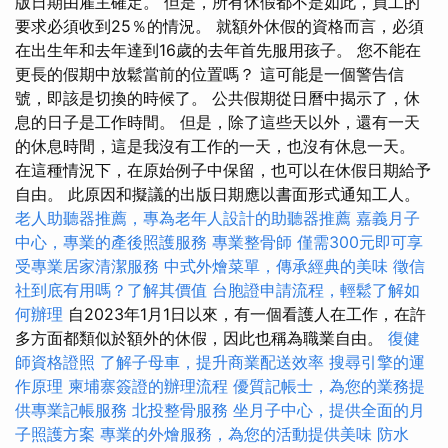
版日期由雇主確定。 但是，所有休假都不是如此，員工的
要求必須收到25％的情況。 就額外休假的資格而言，必須
在出生年和去年達到16歲的去年首先服用孩子。 您不能在
更長的假期中放鬆當前的位置嗎？ 這可能是一個警告信
號，即該是切換的時候了。 公共假期從日曆中揭示了，休
息的日子是工作時間。 但是，除了這些天以外，還有一天
的休息時間，這是我沒有工作的一天，也沒有休息一天。
在這種情況下，在原始例子中保留，也可以在休假日期給予
自由。 此原因和擬議的出版日期應以書面形式通知工人。
老人助聽器推薦，專為老年人設計的助聽器推薦
嘉義月子
中心，專業的產後照護服務
專業整骨師
僅需300元即可享
受專業居家清潔服務
中式外燴菜單，傳承經典的美味
徵信
社到底有用嗎？了解其價值
台胞證申請流程，輕鬆了解如
何辦理
自2023年1月1日以來，有一個看護人在工作，在許
多方面都類似於額外的休假，因此也稱為職業自由。
復健
師資格證照
了解子母車，提升商業配送效率
搜尋引擎的運
作原理
柬埔寨簽證的辦理流程
優質記帳士，為您的業務提
供專業記帳服務
北投整骨服務
坐月子中心，提供全面的月
子照護方案
專業的外燴服務，為您的活動提供美味
防水