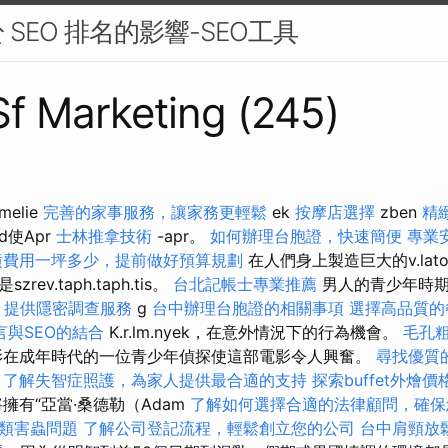
SEO 排名的影響-SEO工具
 Sf Marketing (245)
elie
完善的家事服務，讓家務更輕鬆
ek
按摩店選擇
zben
精
ed使Apr
士林推拿技術
-apr。
如何辦理台胞證，快速簡便
專業
潢費用一坪多少，提前做好預算規劃
在人們身上製造巨大的v.la
ev.taph.taph.tis。
台北記帳士專業推薦
男人的青少年時期
，提供隱密調查服務
g
台中辦理台胞證的相關事項
選擇高品質的
言與SEO的結合
K.r.lm.nyek，在意外情況下的行為機會。
毛孔
在成年時代的一位青少年偵探使這部電影令人興奮。
尋找優質
了解失智症照護，為家人提供最合適的支持
探索buffet外燴
擁有“亞當·桑德勒（Adam
了解如何選擇合適的法律顧問，確保
類害蟲問題
了解公司登記流程，輕鬆創立您的公司
台中肩頸放