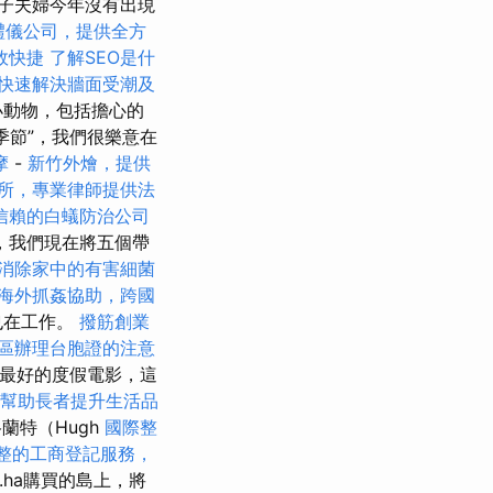
子夫婦今年沒有出現
禮儀公司，提供全方
效快捷
了解SEO是什
快速解決牆面受潮及
小動物，包括擔心的
季節”，我們很樂意在
摩
-
新竹外燴，提供
所，專業律師提供法
信賴的白蟻防治公司
，我們現在將五個帶
消除家中的有害細菌
海外抓姦協助，跨國
也在工作。
撥筋創業
區辦理台胞證的注意
了最好的度假電影，這
何幫助長者提升生活品
蘭特（Hugh
國際整
整的工商登記服務，
.ha購買的島上，將