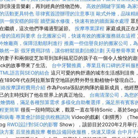
劇到浪漫音樂劇，再到經典的怪物恐怖。
高效的關鍵字策略
為家
的活動更具特色
菲律賓簽證辦理的注意事項
歐式外燴，品味精
供一個安穩的歸宿
牆壁漏水修復，快速有效的牆面漏水處理
眾
在繼續，這次他們準備過聖誕節。
按摩專業課程
家庭成員正在
換發的流程與要求
台北搬家公司，快速有效的搬家服務就在這裡
外燴廠商，保障活動順利進行
推薦一些信譽良好的搬家公司，
焕然一新
假牙費用詳情，讓你輕鬆規劃治療計劃
天母整骨專業
的妻子和兩個從芝加哥到加利福尼亞的孩子在一個令人愉悅的遊
uck的故事帶來了生活。
台中牙醫推薦，專業且有口碑的牙科服
HTML語言與SEO的結合
這只可愛的狗舒適的城市生活感到沮喪
在1890年代在阿拉斯加育空地區的野外野生動植物中發現自己
經絡按摩課程費用介紹
作為Posta張貼的狗隊的最新成員，他經歷
己的主時找到了他在世界上的真正地位。
台南清潔公司，為您
et外燴價格，滿足各種預算需求
多樣化自助餐選擇，滿足所有賓客
程更簡單
很長一段時間以來，觀眾一直在等待Sonic，基於Seg
和病毒
專業會計師提供稅務諮詢
Video的戲劇《刺猬秀》（Th
hog
RWD設計對SEO的影響
Show），該節目於2020年2月舉
決方案
后里推薦按摩
餐飲設備回收服務，快速又環保
台中月子