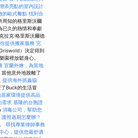
增添亮點的室內設計
緻的歐式餐點
找到合
所周知的格里斯沃爾
為已久的熱情和奉獻
克拉克·格里斯沃爾德
為你提供搬家服務
完
Griswold）決定得到
樂園裡放鬆身心。
務
宜蘭外燴，為當地
，當他意外地脫離了
。
提供海外抓姦協
了Buck的生活冒
的居家環境提供高品
的需求
基隆的台胞證
a
消毒公司，幫助您
e
護照過期怎麼辦？
行。
尋找專業律師事務
中心，提供您最舒適