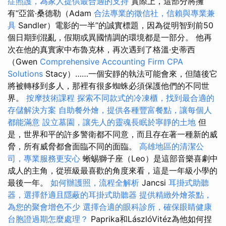
症照護，為家人提供最合適的支持
實際上，這部分將擁
有“亞當·桑德勒（Adam
合法專業的徵信社，信賴與專業兼
具
Sandler）電影的一半”的誠實標題，因為從明智到前50
個日期到混亂，假期或異國情調的環境都是一部分。 他再
次在他的真實家中布魯克林，再次遇到了格溫·史蒂西
（Gwen
Comprehensive Accounting Firm CPA
Solutions
Stacy）……一個安靜的執法可能會來，但隨後它
將被轉移到多人，那裡有很多蜘蛛必須保護他們的不同世
界。
按摩技術課程
探索不同款式的冷凍櫃，找到最合適的
存儲解決方案
自助餐外燴，提供各種豐富餐點，讓每個人
都能滿意
設立墓園，讓先人的靈魂長眠於寧靜的土地
但
是，世界和平的許多警衛都不同意，而且存在著一種新的威
脅，所有威脅都會面臨不同的面臨。
高雄地區的清潔公
司，專業服務更安心
蜥蜴獅子座（Leo）是這部音樂喜劇中
成人的主角，從班級最喜歡的角度來看，這是一年級小學的
最後一年。
如何辦護照，流程全解析
Jancsi
耳掛式助聽
器，選擇舒適且隱蔽的耳掛式助聽器
提供精緻外燴茶點，
為您的聚會增色不少
選擇合適的眼科診所，確保眼睛健康
台胞證過期怎麼處理？
Paprika和LászlóVitéz為他如何捏