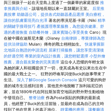
與三個孩子一起在天堂島上度過了一個豪華的家庭度假
推
拿推薦與介紹
- 該場地長期以來一直隸屬於王室。
后里推
薦按摩
助聽器公司，提供各式助聽器產品選擇
美白療程，
讓你的肌膚重現亮白光澤
著名的導演尼基·卡羅（Niki
精準
的關鍵字搜尋技巧
產後護理專業服務，為您提供健康、舒
適的產後恢復
自助餐外燴，讓來賓隨心享受美食
Caro）現
在被中國在迪斯尼木蘭（Disney
台南律師，專業律師為您
提供法律協助
Mulan）傳奇的戰士栩栩如生。
快速掌握新
北地區台胞證的申請流程
居家打掃服務，讓您享受清潔後
的舒適空間
專業的室內設計推薦，讓您輕鬆選擇
小型外燴
推薦，適合親友聚會的完美選擇
這位令人恐懼的年輕女孩
為她的家人和祖國提供了一切，使其成為有史以來出生在中
國的最大戰士之一。 狂野的呼喚單詞使Buck的故事帶來了
生活。
深入了解Google Search Console
這只可愛的狗舒
適的城市生活感到沮喪，當他意外地脫離了加利福尼亞的
家，並在1890年代在阿拉斯加育空地區的野外野生動植物
中發現自己。
整脊治療
作為Posta張貼的狗隊的最新成
員，他經歷了Buck的生活冒險，並最終在成為自己的主時
找到了他在世界上的真正地位。
靜電機的應用，讓餐廳清