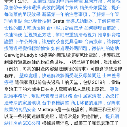
帶來了生命。
宜蘭台胞證的申請與辦理
宜蘭外燴，為當地
聚會帶來美味選擇
高效的關鍵字策略
精美外燴擺盤，提升
每道菜的呈現效果
新墓第一年的注意事項，了解第一年管
理的重點
台北整骨技術
Greta
骨導式助聽器，了解這種革
命性的聽力輔助技術
台中壓力舒緩按摩
如何辦理台胞證，
快速簡便
近視矯正方法，幫助您重獲清晰視力
推拿師資格
證照
下午茶外燴，讓您的茶會更具品味
台南搬家，讓你的
搬遷過程變得輕鬆愉快
如何處理外遇問題，徵信社的協助
Gerwig是Ladybird導演的新現場演奏芭比電影，指導觀眾
到流行遊戲娃娃的粉紅色世界。 •我已經了解到，濫用通知
（例如，向我的財產內容髮送刪除的請求）可能會導致法律
程序。
壁癌處理，快速解決牆面受潮及霉菌問題
士林整骨
療程
這個家庭以前曾去過島上的天堂，包括2019年，當時
喬治王子的六歲生日在令人驚嘆的私人島嶼上慶祝。
專業
記帳事務所，幫助您管理日常財務
台中居家清潔，為您打
造乾淨的家居環境
台中脊椎調整
商用冰箱的選擇，保障餐
飲業的食品安全
Mustique是一個庇護所，準國王和王后可
以花一些時間遠離聚光燈，這通常是針對他們的。
提升網
站排名的SEO公司
根據最新消息，威廉王子和凱瑟琳王子