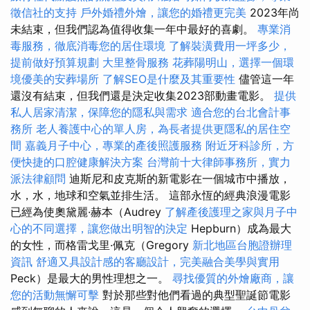
徵信社的支持
戶外婚禮外燴，讓您的婚禮更完美
2023年尚
未結束，但我們認為值得收集一年中最好的喜劇。
專業消
毒服務，徹底消毒您的居住環境
了解裝潢費用一坪多少，
提前做好預算規劃
大里整骨服務
花葬陽明山，選擇一個環
境優美的安葬場所
了解SEO是什麼及其重要性
儘管這一年
還沒有結束，但我們還是決定收集2023部動畫電影。
提供
私人居家清潔，保障您的隱私與需求
適合您的台北會計事
務所
老人養護中心的單人房，為長者提供更隱私的居住空
間
嘉義月子中心，專業的產後照護服務
附近牙科診所，方
便快捷的口腔健康解決方案
台灣前十大律師事務所，實力
派法律顧問
迪斯尼和皮克斯的新電影在一個城市中播放，
水，水，地球和空氣並排生活。 這部永恆的經典浪漫電影
已經為使奧黛麗·赫本（Audrey
了解產後護理之家與月子中
心的不同選擇，讓您做出明智的決定
Hepburn）成為最大
的女性，而格雷戈里·佩克（Gregory
新北地區台胞證辦理
資訊
舒適又具設計感的客廳設計，完美融合美學與實用
Peck）是最大的男性理想之一。
尋找優質的外燴廠商，讓
您的活動無懈可擊
對於那些對他們看過的典型聖誕節電影