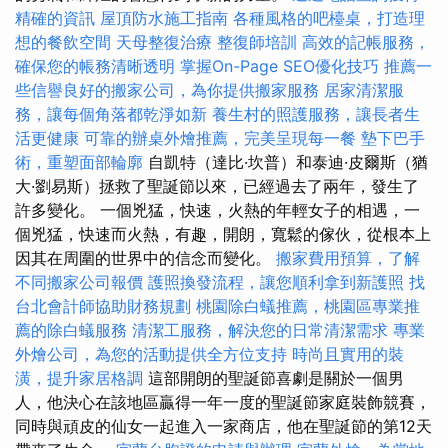
精確的資訊
屋頂防水施工指南
各種風格的吧檯桌，打造理
想的餐飲空間
天母整復治療
整復師培訓
高效的記帳服務，
確保您的帳務清晰透明
掌握On-Page SEO優化技巧
推薦一
些信譽良好的搬家公司，為你提供搬家服務
居家清潔服
務，讓每個角落都乾淨如新
養生村的照護服務，讓長者生
活更健康
可靠的辦桌外燴推薦，完美呈現每一餐
墊下巴手
術，重塑面部輪廓
自凱特（達比·坎普）和泰迪·皮爾斯（猶
大·劉易斯）拯救了聖誕節以來，已經過去了兩年，發生了
許多變化。 一個兇猛，快速，火熱的年輕女子的相遇，一
個兇猛，快速而火熱，有趣，開朗，寬鬆的傢伙，從根本上
因其在周圍的世界中的信念而變化。
搬家費用預算，了解
不同搬家公司報價
護照換發流程，讓您順利拿到新護照
找
台北會計師協助財務規劃
桃園除白蟻推薦，桃園區專業推
薦的除白蟻服務
清潔工服務，解決您的日常清潔需求
專業
外燴公司，為您的活動提供全方位支持
時尚且實用的裝
潢，提升家居格調
這部開朗的聖誕節喜劇是關於一個男
人，他決心在該地區贏得一年一度的聖誕節家庭裝飾競賽，
同時與頑皮的仙女一起進入一家商店，他在聖誕節的第12天