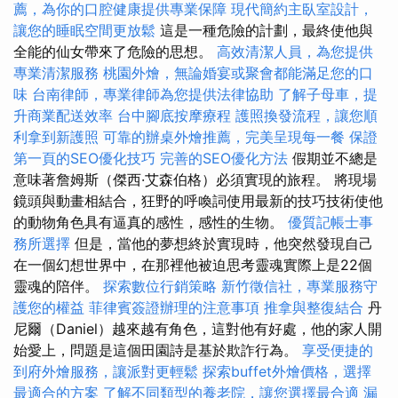
薦，為你的口腔健康提供專業保障
現代簡約主臥室設計，
讓您的睡眠空間更放鬆
這是一種危險的計劃，最終使他與
全能的仙女帶來了危險的思想。
高效清潔人員，為您提供
專業清潔服務
桃園外燴，無論婚宴或聚會都能滿足您的口
味
台南律師，專業律師為您提供法律協助
了解子母車，提
升商業配送效率
台中腳底按摩療程
護照換發流程，讓您順
利拿到新護照
可靠的辦桌外燴推薦，完美呈現每一餐
保證
第一頁的SEO優化技巧
完善的SEO優化方法
假期並不總是
意味著詹姆斯（傑西·艾森伯格）必須實現的旅程。 將現場
鏡頭與動畫相結合，狂野的呼喚詞使用最新的技巧技術使他
的動物角色具有逼真的感性，感性的生物。
優質記帳士事
務所選擇
但是，當他的夢想終於實現時，他突然發現自己
在一個幻想世界中，在那裡他被迫思考靈魂實際上是22個
靈魂的陪伴。
探索數位行銷策略
新竹徵信社，專業服務守
護您的權益
菲律賓簽證辦理的注意事項
推拿與整復結合
丹
尼爾（Daniel）越來越有角色，這對他有好處，他的家人開
始愛上，問題是這個田園詩是基於欺詐行為。
享受便捷的
到府外燴服務，讓派對更輕鬆
探索buffet外燴價格，選擇
最適合的方案
了解不同類型的養老院，讓您選擇最合適
漏