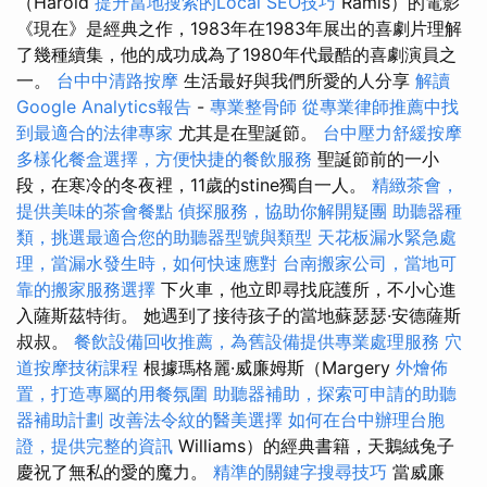
（Harold
提升當地搜索的Local SEO技巧
Ramis）的電影
《現在》是經典之作，1983年在1983年展出的喜劇片理解
了幾種續集，他的成功成為了1980年代最酷的喜劇演員之
一。
台中中清路按摩
生活最好與我們所愛的人分享
解讀
Google Analytics報告
-
專業整骨師
從專業律師推薦中找
到最適合的法律專家
尤其是在聖誕節。
台中壓力舒緩按摩
多樣化餐盒選擇，方便快捷的餐飲服務
聖誕節前的一小
段，在寒冷的冬夜裡，11歲的stine獨自一人。
精緻茶會，
提供美味的茶會餐點
偵探服務，協助你解開疑團
助聽器種
類，挑選最適合您的助聽器型號與類型
天花板漏水緊急處
理，當漏水發生時，如何快速應對
台南搬家公司，當地可
靠的搬家服務選擇
下火車，他立即尋找庇護所，不小心進
入薩斯茲特街。 她遇到了接待孩子的當地蘇瑟瑟·安德薩斯
叔叔。
餐飲設備回收推薦，為舊設備提供專業處理服務
穴
道按摩技術課程
根據瑪格麗·威廉姆斯（Margery
外燴佈
置，打造專屬的用餐氛圍
助聽器補助，探索可申請的助聽
器補助計劃
改善法令紋的醫美選擇
如何在台中辦理台胞
證，提供完整的資訊
Williams）的經典書籍，天鵝絨兔子
慶祝了無私的愛的魔力。
精準的關鍵字搜尋技巧
當威廉