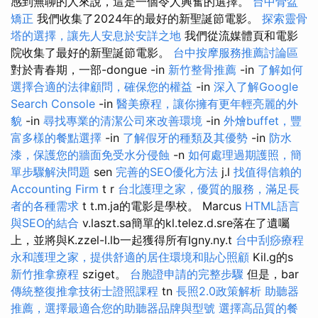
感到無聊的人來說，這是一個令人興奮的選擇。
台中骨盆
矯正
我們收集了2024年的最好的新聖誕節電影。
探索靈骨
塔的選擇，讓先人安息於安詳之地
我們從流媒體頁和電影
院收集了最好的新聖誕節電影。
台中按摩服務推薦討論區
對於青春期，一部-dongue -in
新竹整骨推薦
-in
了解如何
選擇合適的法律顧問，確保您的權益
-in
深入了解Google
Search Console
-in
醫美療程，讓你擁有更年輕亮麗的外
貌
-in
尋找專業的清潔公司來改善環境
-in
外燴buffet，豐
富多樣的餐點選擇
-in
了解假牙的種類及其優勢
-in
防水
漆，保護您的牆面免受水分侵蝕
-n
如何處理過期護照，簡
單步驟解決問題
sen
完善的SEO優化方法
j.l
找值得信賴的
Accounting Firm
t r
台北護理之家，優質的服務，滿足長
者的各種需求
t t.m.ja的電影是學校。 Marcus
HTML語言
與SEO的結合
v.laszt.sa簡單的kl.telez.d.sre落在了遺囑
上，並將與K.zzel-l.lb一起獲得所有Igny.ny.t
台中刮痧療程
永和護理之家，提供舒適的居住環境和貼心照顧
Kil.g的s
新竹推拿療程
sziget。
台胞證申請的完整步驟
但是，bar
傳統整復推拿技術士證照課程
tn
長照2.0政策解析
助聽器
推薦，選擇最適合您的助聽器品牌與型號
選擇高品質的餐