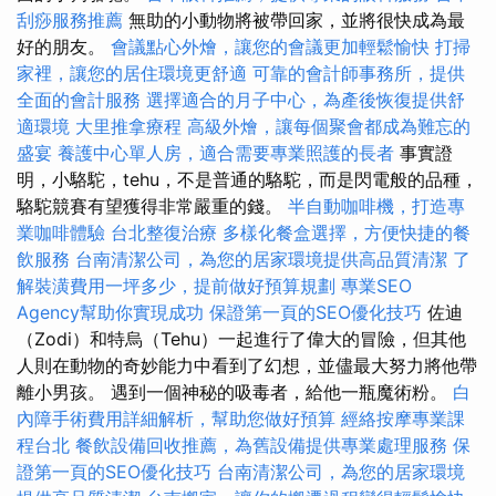
刮痧服務推薦
無助的小動物將被帶回家，並將很快成為最
好的朋友。
會議點心外燴，讓您的會議更加輕鬆愉快
打掃
家裡，讓您的居住環境更舒適
可靠的會計師事務所，提供
全面的會計服務
選擇適合的月子中心，為產後恢復提供舒
適環境
大里推拿療程
高級外燴，讓每個聚會都成為難忘的
盛宴
養護中心單人房，適合需要專業照護的長者
事實證
明，小駱駝，tehu，不是普通的駱駝，而是閃電般的品種，
駱駝競賽有望獲得非常嚴重的錢。
半自動咖啡機，打造專
業咖啡體驗
台北整復治療
多樣化餐盒選擇，方便快捷的餐
飲服務
台南清潔公司，為您的居家環境提供高品質清潔
了
解裝潢費用一坪多少，提前做好預算規劃
專業SEO
Agency幫助你實現成功
保證第一頁的SEO優化技巧
佐迪
（Zodi）和特烏（Tehu）一起進行了偉大的冒險，但其他
人則在動物的奇妙能力中看到了幻想，並儘最大努力將他帶
離小男孩。 遇到一個神秘的吸毒者，給他一瓶魔術粉。
白
內障手術費用詳細解析，幫助您做好預算
經絡按摩專業課
程台北
餐飲設備回收推薦，為舊設備提供專業處理服務
保
證第一頁的SEO優化技巧
台南清潔公司，為您的居家環境