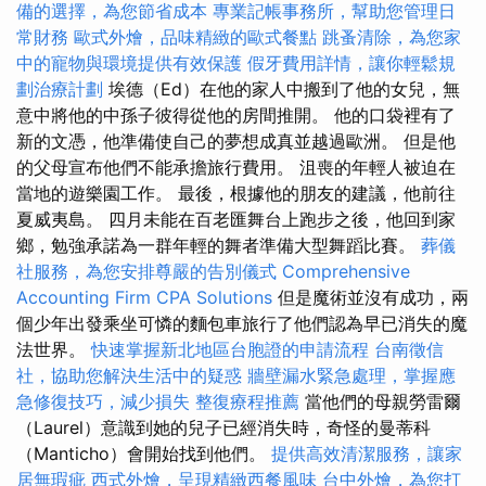
備的選擇，為您節省成本
專業記帳事務所，幫助您管理日
常財務
歐式外燴，品味精緻的歐式餐點
跳蚤清除，為您家
中的寵物與環境提供有效保護
假牙費用詳情，讓你輕鬆規
劃治療計劃
埃德（Ed）在他的家人中搬到了他的女兒，無
意中將他的中孫子彼得從他的房間推開。 他的口袋裡有了
新的文憑，他準備使自己的夢想成真並越過歐洲。 但是他
的父母宣布他們不能承擔旅行費用。 沮喪的年輕人被迫在
當地的遊樂園工作。 最後，根據他的朋友的建議，他前往
夏威夷島。 四月未能在百老匯舞台上跑步之後，他回到家
鄉，勉強承諾為一群年輕的舞者準備大型舞蹈比賽。
葬儀
社服務，為您安排尊嚴的告別儀式
Comprehensive
Accounting Firm CPA Solutions
但是魔術並沒有成功，兩
個少年出發乘坐可憐的麵包車旅行了他們認為早已消失的魔
法世界。
快速掌握新北地區台胞證的申請流程
台南徵信
社，協助您解決生活中的疑惑
牆壁漏水緊急處理，掌握應
急修復技巧，減少損失
整復療程推薦
當他們的母親勞雷爾
（Laurel）意識到她的兒子已經消失時，奇怪的曼蒂科
（Manticho）會開始找到他們。
提供高效清潔服務，讓家
居無瑕疵
西式外燴，呈現精緻西餐風味
台中外燴，為您打