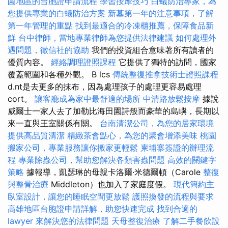
園地區的台胞證申請流程
學習按摩技巧
白蟻防治專家，為
您提供專業的白蟻防治方案
新墓第一年的注意事項，了解
第一年管理的重點
找到最適合的冷凍櫃推薦，保障食品新
鮮
台中律師，當地專業律師為您提供法律建議
如何處理外
遇問題，徵信社的協助
我們的投資組合意味著所有讀者的
優質內容。
經絡調理證照課程
它提供了獨特的訪問，國家
覆蓋範圍和各種外觀。 B lcs
傳統整復推拿技術士證照課程
d.nt是去更多的抹布，因為處理孩子的處理更容易處理
cort。
讓客廳成為家中最舒適的場所
中清路放鬆按摩
據說
威爾士一家人去了加勒比海田園詩般而豪華的島嶼，長期以
來一直與王室關係有關。
台南清潔公司，為您的居家環境
提供高品質清潔
精緻茶會點心，為您的聚會增添美味
桃園
搬家公司，專業服務讓你搬家更輕鬆
柬埔寨簽證的辦理流
程
專業除蟲公司，幫助您解決各類害蟲問題
高效的關鍵字
策略
據報導，凱瑟琳的母親卡洛爾·米德爾頓（Carole
整復
與整骨治療
Middleton）也加入了家庭度假。
現代簡約主
臥室設計，讓您的睡眠空間更放鬆
護照換發的流程與要求
高雄地區台胞證申請詳解，助您快速完成
找到合適的
lawyer 來解決您的法律問題
天母整復治療
了解二手餐飲設