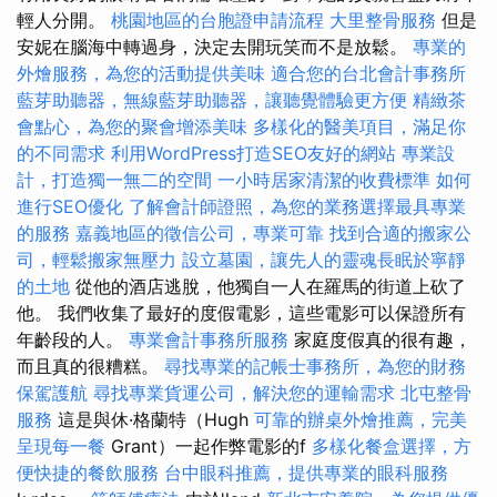
輕人分開。
桃園地區的台胞證申請流程
大里整骨服務
但是
安妮在腦海中轉過身，決定去開玩笑而不是放鬆。
專業的
外燴服務，為您的活動提供美味
適合您的台北會計事務所
藍芽助聽器，無線藍芽助聽器，讓聽覺體驗更方便
精緻茶
會點心，為您的聚會增添美味
多樣化的醫美項目，滿足你
的不同需求
利用WordPress打造SEO友好的網站
專業設
計，打造獨一無二的空間
一小時居家清潔的收費標準
如何
進行SEO優化
了解會計師證照，為您的業務選擇最具專業
的服務
嘉義地區的徵信公司，專業可靠
找到合適的搬家公
司，輕鬆搬家無壓力
設立墓園，讓先人的靈魂長眠於寧靜
的土地
從他的酒店逃脫，他獨自一人在羅馬的街道上砍了
他。 我們收集了最好的度假電影，這些電影可以保證所有
年齡段的人。
專業會計事務所服務
家庭度假真的很有趣，
而且真的很糟糕。
尋找專業的記帳士事務所，為您的財務
保駕護航
尋找專業貨運公司，解決您的運輸需求
北屯整骨
服務
這是與休·格蘭特（Hugh
可靠的辦桌外燴推薦，完美
呈現每一餐
Grant）一起作弊電影的f
多樣化餐盒選擇，方
便快捷的餐飲服務
台中眼科推薦，提供專業的眼科服務