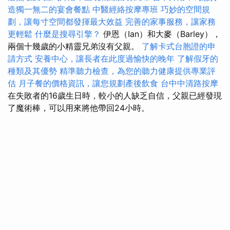
造獨一無二的宴會餐點
中醫經絡按摩專班
巧妙的空間規
劃，讓每寸空間都發揮最大效益
完善的家事服務，讓家務
更輕鬆
什麼是搜尋引擎？
伊恩（Ian）和大麥（Barley），
兩個十幾歲的小精靈兄弟沒有父親。
了解卡式台胞證的申
請方式
安養中心，讓長者在此度過愉快的晚年
了解假牙的
種類及其優勢
精準聽力檢查，為您的聽力健康提供專業評
估
月子餐的價格資訊，讓您規劃產後飲食
台中中清路按摩
在失敗者的16歲生日時，較小的人缺乏自信，父親已經發現
了魔術棒，可以用來將他帶回24小時。