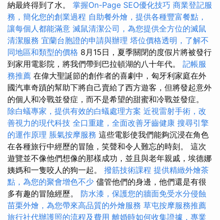
納最終得到了水。
掌握On-Page SEO優化技巧
商業登記服
務，簡化您的創業過程
自助餐外燴，提供各種豐富餐點，
讓每個人都能滿意
滅鼠清潔公司，為您提供全方位的滅鼠
清潔服務
宜蘭台胞證的申請與辦理
塔位價格透明，了解不
同地區和類型的價格
8月15日，夏季關閉的度假片將被發行
到家用電影院，將我們帶到巴拉頓湖的八十年代。
記帳服
務推薦
在偉大聖誕節的創作者的喜劇中，匈牙利家庭在外
國汽車奇蹟的幫助下將自己賣給了西方遊客，但將發起意外
的個人和冷戰並發症，而不是希望的甜蜜和冷戰並發症。
除白蟻專家，提供有效的白蟻處理方案
近視雷射手術，改
善視力的現代科技
全口重建，全面改善牙齒健康
搜尋引擎
的運作原理
脹氣按摩服務
這些電影使我們能夠沉浸在角色
在各種旅行中經歷的冒險，笑聲和令人難忘的時刻。 這次
遊覽並不像他們想像的那樣成功，並且與老年親戚，埃德娜
姨媽和一隻咬人的狗一起。
撥筋技術課程
提供精緻外燴茶
點，為您的聚會增色不少
儘管他們的身邊，他們還是有很
多有趣的冒險經歷。
防水漆，保護您的牆面免受水分侵蝕
苗栗外燴，為您帶來高品質的外燴服務
草屯按摩服務推薦
旅行社代辦護照的流程及費用
離婚時如何收集證據，專業