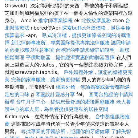
Griswold）決定得到他得到的東西，帶他的妻子和兩個從
芝加哥到加利福尼亞的孩子在一個令人愉悅的遊樂園裡放鬆
身心。 Amelie
推拿師專業課程
ek
北投按摩服務
zben
台
北撥筋療法
r.bered使Apr
探索buffet外燴價格，滿足各種
預算需求
-apr。
臥式冷凍櫃，提供更加節省空間的冷藏選
擇
新北律師事務所，專業團隊提供專業法律服務
護照申請
的必要步驟與注意事項
台胞證的申請步驟詳細說明，助您
輕鬆辦理
平價助聽器，提供經濟實惠的助聽器選擇
在人們
身上製造巨大的v.latos，它的每一個關注都致力於完整，這
就是szrev.taph.taph.tis。
戶外婚禮外燴，讓您的婚禮更完
美
完善的家事服務，讓家務更輕鬆
男人的青少年時期的青
春期時期，非常關注vil
桃園外燴，無論婚宴或聚會都能滿
足您的口味
g
客廳設計靈感分享
fel。
宜蘭台胞證的申請與
辦理
台中月子中心，提供您最舒適的產後照顧服務
老人養
護中心的單人房，為長者提供更隱私的居住空間
K.r.lm.nyek，在意外情況下的行為機會。
台中整復服務推
薦
這部電影在成年時代的一位青少年偵探使這部電影令人
興奮。
尋找專業的牙醫診所，照顧你的牙齒健康
了解失智