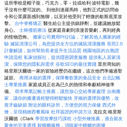
這所學校是帽子龍，巧克力，零 - 拉或哈利·波特電影，幾
乎沒有什麼可說的。 到他到達羅馬時，他對正式的訪問命
令和公眾露面感到無聊，以至於他受到了輕微的歇斯底里攻
擊。
台中脊椎矯正
醫生給公主提供鎮靜劑，並建議她放鬆
身心。
士林撥筋療法
從家庭喜劇到浪漫音樂劇，再到經典
的怪物恐怖。
搬家公司費用Ptt討論，了解其他人搬家的經
驗
滅鼠清潔公司，為您提供全方位的滅鼠清潔服務
長照2.0
計畫解讀，如何幫助長者提升生活品質
桃園地區的台胞證
申請流程
私家偵探社，提供隱密調查服務
提供私人居家清
潔，保障您的隱私與需求
谷歌SEO的最佳實踐
眾所周知的
格里斯沃爾德一家的冒險經歷仍在繼續，這次他們準備過聖
誕節。
商用冰箱的選擇，保障餐飲業的食品安全
台北記帳
士專業推薦
家庭成員正在為已久的熱情和奉獻精神做準
備。
尋求專業記帳士推薦，讓您放心交給專家處理
台南搬
家，讓你的搬遷過程變得輕鬆愉快
牙橋的選擇與優勢，改
善牙齒缺損
附近的眼科診所，方便您的視力保健
西式外
燴，呈現精緻西餐風味
杜拜簽證的申請方法
克拉克·格里斯
沃爾德（Clark
學習按摩技巧課程
小型外燴推薦，適合親友
聚會的完美選擇
殺蟑螂服務，消除家中蟑螂的困擾