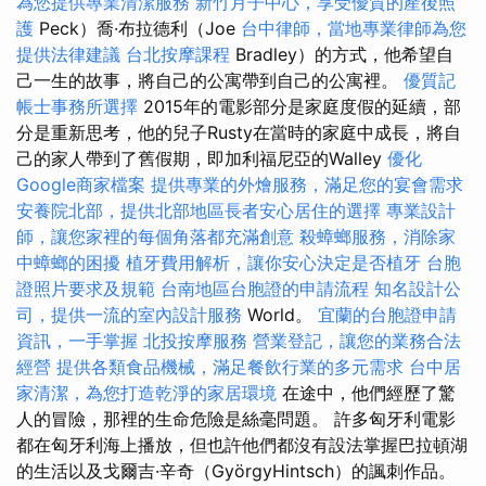
為您提供專業清潔服務
新竹月子中心，享受優質的產後照
護
Peck）喬·布拉德利（Joe
台中律師，當地專業律師為您
提供法律建議
台北按摩課程
Bradley）的方式，他希望自
己一生的故事，將自己的公寓帶到自己的公寓裡。
優質記
帳士事務所選擇
2015年的電影部分是家庭度假的延續，部
分是重新思考，他的兒子Rusty在當時的家庭中成長，將自
己的家人帶到了舊假期，即加利福尼亞的Walley
優化
Google商家檔案
提供專業的外燴服務，滿足您的宴會需求
安養院北部，提供北部地區長者安心居住的選擇
專業設計
師，讓您家裡的每個角落都充滿創意
殺蟑螂服務，消除家
中蟑螂的困擾
植牙費用解析，讓你安心決定是否植牙
台胞
證照片要求及規範
台南地區台胞證的申請流程
知名設計公
司，提供一流的室內設計服務
World。
宜蘭的台胞證申請
資訊，一手掌握
北投按摩服務
營業登記，讓您的業務合法
經營
提供各類食品機械，滿足餐飲行業的多元需求
台中居
家清潔，為您打造乾淨的家居環境
在途中，他們經歷了驚
人的冒險，那裡的生命危險是絲毫問題。 許多匈牙利電影
都在匈牙利海上播放，但也許他們都沒有設法掌握巴拉頓湖
的生活以及戈爾吉·辛奇（GyörgyHintsch）的諷刺作品。