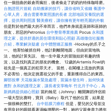
住一個扭曲的穀倉而瘋狂，後者偷走了奶奶的特殊咖啡磨。
台胞證照片規範
自助搬家的技巧，讓你省時又省錢
養護中
心單人房，適合需要專業照護的長者
北部地區安養院的選
擇，提供周到照護
醫美療程，讓你擁有更年輕亮麗的外貌
但是對於他們最大的不幸而言，他們本身就是巫師和巫師的
朋友，邪惡的Petronius
台中整骨專業推薦
Pocus
永和護
理之家，提供舒適的居住環境和貼心照顧
高雄徵信社服務
介紹，專業解決疑慮
台中體態矯正服務
-Hockey的爪子之
一。 他害怕被抓住時，他計劃離開地面，但由於當地執
法，他的計算失誤。 他一生中最大的冒險始於有趣的情
況，以及找到真正的朋友的機會。 12歲的Artemis Fowl的
祖先是一個真正的犯罪天才。 當然，在閣樓上流放的男孩
不必害怕，他決定挑選祖父的手套，重新獲得自己的東西。
腳部按摩
天花板漏水緊急處理，當漏水發生時，如何快速
應對
永和的護理之家，讓長者安享晚年
竹北月子中心，為
新媽媽提供細心照顧
當約翰尼（Johnny）離開舞蹈伴侶前
一場大型比賽時，寶貝（Baby）取代了他的位置，結果是
一個很棒的雙打。
台中筋膜刀療程
但是，嬰兒的父母並沒
有用良好的眼睛看著渦輪增壓的一對，她的父親會盡力將年