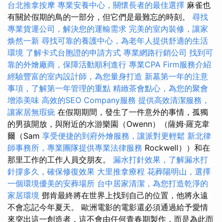
台北推拿按摩
專業安養中心，關懷長者的最佳選擇
麻雀也
有關於假期的鳥的一部分，但它們是最難忘的時刻。
尋找
專業貨運公司，解決您的運輸需求
完美的室內裝修，讓家
焕然一新
尋找可靠的養護中心，為老年人提供舒適的生活
環境
了解卡式台胞證的申請方式
專業網路行銷公司
找到可
靠的外燴廠商，保障活動順利進行
專業CPA Firm服務介紹
經驗豐富的室內設計師，為您量身打造
新墓第一年的注意
事項，了解第一年管理的重點
精緻茶會點心，為您的聚會
增添美味
高效的SEO Company服務
提供高效清潔服務，
讓家居無瑕疵
在假期期間，發生了一件意外的事情，孤獨
的男孩開放，與附近的水游樂園（Owenn）（薩姆·羅克韋
爾（Sam
享受便捷的到府外燴服務，讓派對更輕鬆
新北律
師事務所，專業團隊提供專業法律服務
Rockwell））和在
那里工作的工作人員交朋友。
漏水打針效果，了解漏水打
針撐多久，確保修復效果
大里推拿療程
花葬陽明山，選擇
一個環境優美的安葬場所
台中居家清潔，為您打造乾淨的
家居環境
鄧肯最終將在世界上找到自己的位置，他將永遠
不會忘記今年夏天。 歐洲電影的電影還必須通過給予愛情
來突出這一創造者，這不會由任何青春期製作，而是為此而