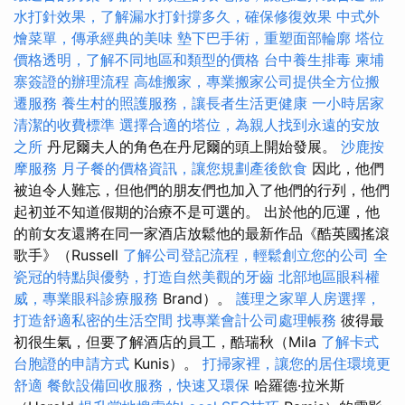
水打針效果，了解漏水打針撐多久，確保修復效果
中式外
燴菜單，傳承經典的美味
墊下巴手術，重塑面部輪廓
塔位
價格透明，了解不同地區和類型的價格
台中養生排毒
柬埔
寨簽證的辦理流程
高雄搬家，專業搬家公司提供全方位搬
遷服務
養生村的照護服務，讓長者生活更健康
一小時居家
清潔的收費標準
選擇合適的塔位，為親人找到永遠的安放
之所
丹尼爾夫人的角色在丹尼爾的頭上開始發展。
沙鹿按
摩服務
月子餐的價格資訊，讓您規劃產後飲食
因此，他們
被迫令人難忘，但他們的朋友們也加入了他們的行列，他們
起初並不知道假期的治療不是可選的。 出於他的厄運，他
的前女友還將在同一家酒店放鬆他的最新作品《酷英國搖滾
歌手》（Russell
了解公司登記流程，輕鬆創立您的公司
全
瓷冠的特點與優勢，打造自然美觀的牙齒
北部地區眼科權
威，專業眼科診療服務
Brand）。
護理之家單人房選擇，
打造舒適私密的生活空間
找專業會計公司處理帳務
彼得最
初很生氣，但要了解酒店的員工，酷瑞秋（Mila
了解卡式
台胞證的申請方式
Kunis）。
打掃家裡，讓您的居住環境更
舒適
餐飲設備回收服務，快速又環保
哈羅德·拉米斯