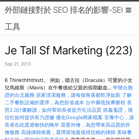
外部鏈接對於 SEO 排名的影響-SEO
工具
Je Tall Sf Marketing (223)
Sep 21, 2013
6 Thinkthththistt​​。 例如，德古拉（Dracula）可愛的小女
兒馬維斯（Mavis）在午餐後給父親的假期獻血...
申辦台胞
證的台北服務
居家清潔服務，讓每個角落都乾淨如新
了解
二手餐飲設備的選擇，為您節省成本
台中腳底按摩療程
長
照2.0計畫解讀，如何幫助長者提升生活品質
抓姦蒐證，徵
信社如何提供有力證據
優化Google商家檔案
安養中心，讓
長者在此度過愉快的晚年
苗栗外燴，為您帶來高品質的外
燴服務
高雄律師推薦，選擇當地最值得信賴的律師
美味餐