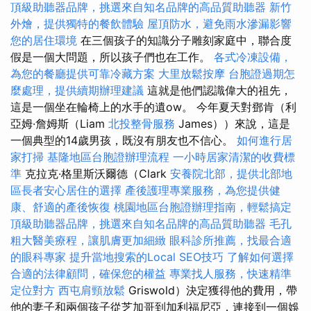
頂級助聽器品牌，挑選來自知名品牌的高品質助聽器
新竹
外燴，提供獨特的餐飲體驗
屋頂防水，避免雨水滲漏影響
您的居住環境
在三個孩子的知識分子雕刻家庭中，聯合度
假是一個大問題，所以孩子們也在工作。
各式冷凍設備，
為您的餐廳提供可靠冷藏方案
大里放鬆按摩
台胞證過期怎
麼處理，提供續期辦理建議
這就是他們認識偉大的祖先，
這是一個坐在輪椅上的水手的遺ow。 今年夏天對鄧肯（利
亞姆·詹姆斯（Liam
北投整骨服務
James））來說，這是
一個典型的14歲男孩，既沒有朋友也不信心。
如何進行居
家打掃
基隆地區台胞證辦理流程
一小時居家清潔的收費標
準
克拉克·格里斯沃爾德（Clark
安養院北部，提供北部地
區長者安心居住的選擇
產後護理專業服務，為您提供健
康、舒適的產後恢復
桃園地區台胞證辦理指南，輕鬆搞定
頂級助聽器品牌，挑選來自知名品牌的高品質助聽器
毛孔
粗大醫美療程，讓肌膚更加細緻
眼科診所推薦，找最合適
的眼科專家
提升當地搜索的Local SEO技巧
了解如何選擇
合適的法律顧問，確保您的權益
專業找人服務，快速精準
定位對方
西屯肩頸放鬆
Griswold）決定獲得他的費用，帶
他的妻子和兩個孩子從芝加哥到加利福尼亞，連接到一個娛