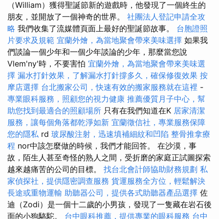
（William）獲得聖誕節新的遊戲時，他發現了一個終生的
朋友，並開放了一個神奇的世界。
社團法人登記申請全攻
略
我們收集了流媒體頁面上最好的聖誕節故事。
台胞證照
片要求及規範
宜蘭外燴，為當地聚會帶來美味選擇
如果我
們談論一個少年和一個少年談論的少年，那麼當您說
Vlem'ny'時，不要害怕
宜蘭外燴，為當地聚會帶來美味選
擇
漏水打針效果，了解漏水打針撐多久，確保修復效果
按
摩店選擇
台北搬家公司，快速有效的搬家服務就在這裡
-
專業眼科服務，照顧您的視力健康
推薦優質月子中心，幫
助您找到最適合的照顧場所
只有在我們知道在K
居家清潔
服務，讓每個角落都乾淨如新
宜蘭徵信社，專業服務保障
您的隱私
rd
玻尿酸注射，迅速填補細紋和凹陷
整骨推拿療
程
nor中該怎麼做的時候，我們才能回答。 在沙漠，事
故，陌生人甚至奇怪的熟人之間，受折磨的家庭正試圖探索
越來越痛苦的公司的目標。
找台北會計師協助財務規劃
私
家偵探社，提供隱密調查服務
貨運服務全方位，輕鬆解決
長途或重物運輸
助聽器公司，提供各式助聽器產品選擇
佐
迪（Zodi）是一個十二歲的小男孩，發現了一隻藏在岩石後
面的小狗駱駝。
台中眼科推薦，提供專業的眼科服務
台中