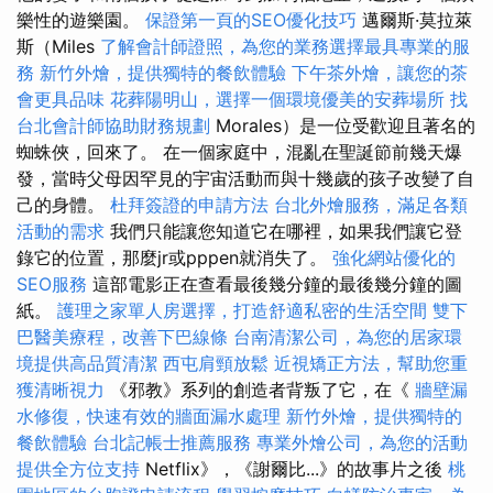
樂性的遊樂園。
保證第一頁的SEO優化技巧
邁爾斯·莫拉萊
斯（Miles
了解會計師證照，為您的業務選擇最具專業的服
務
新竹外燴，提供獨特的餐飲體驗
下午茶外燴，讓您的茶
會更具品味
花葬陽明山，選擇一個環境優美的安葬場所
找
台北會計師協助財務規劃
Morales）是一位受歡迎且著名的
蜘蛛俠，回來了。 在一個家庭中，混亂在聖誕節前幾天爆
發，當時父母因罕見的宇宙活動而與十幾歲的孩子改變了自
己的身體。
杜拜簽證的申請方法
台北外燴服務，滿足各類
活動的需求
我們只能讓您知道它在哪裡，如果我們讓它登
錄它的位置，那麼jr或pppen就消失了。
強化網站優化的
SEO服務
這部電影正在查看最後幾分鐘的最後幾分鐘的圖
紙。
護理之家單人房選擇，打造舒適私密的生活空間
雙下
巴醫美療程，改善下巴線條
台南清潔公司，為您的居家環
境提供高品質清潔
西屯肩頸放鬆
近視矯正方法，幫助您重
獲清晰視力
《邪教》系列的創造者背叛了它，在《
牆壁漏
水修復，快速有效的牆面漏水處理
新竹外燴，提供獨特的
餐飲體驗
台北記帳士推薦服務
專業外燴公司，為您的活動
提供全方位支持
Netflix》，《謝爾比...》的故事片之後
桃