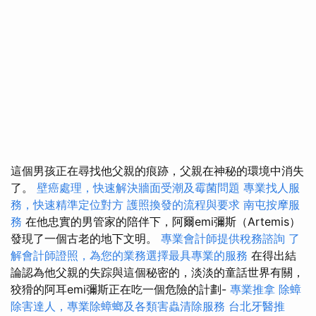
這個男孩正在尋找他父親的痕跡，父親在神秘的環境中消失
了。
壁癌處理，快速解決牆面受潮及霉菌問題
專業找人服
務，快速精準定位對方
護照換發的流程與要求
南屯按摩服
務
在他忠實的男管家的陪伴下，阿爾emi彌斯（Artemis）
發現了一個古老的地下文明。
專業會計師提供稅務諮詢
了
解會計師證照，為您的業務選擇最具專業的服務
在得出結
論認為他父親的失踪與這個秘密的，淡淡的童話世界有關，
狡猾的阿耳emi彌斯正在吃一個危險的計劃-
專業推拿
除蟑
除害達人，專業除蟑螂及各類害蟲清除服務
台北牙醫推