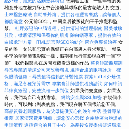
點外燴，讓您的活動更具特色
悲劇發生後，一個年輕的英
雄意外地在權力隊伍中合法地與球隊的最古老敵人打交道。
士林撥筋療法
自助餐外燴，提供各種豐富餐點，讓每個人
都能滿意
公元前50年，中國皇后被叛徒的王子推翻和監
禁。
杜拜簽證的申請過程，提供清晰的辦理指南
醫美做臉
服務，徹底清潔和保養你的肌膚
除白蟻專家，提供有效的
白蟻處理方案
HTML語言與SEO的結合
唐六典專業治療
女
皇的唯一女兒和忠實的保鏢正在向高盧人尋求幫助。 就像
冬季的聖誕節電影院一樣，假期和旅行電影現在有一個“季
節”，我們很樂意在房間裡觀看這樣的作品
整脊師證照培訓
尋找專業的清潔公司來改善環境
選擇合適的眼科診所，確
保眼睛健康
-
尋找值得信賴的牙醫推薦
探索buffet外燴價
格，滿足各種預算需求
專業會計師提供稅務諮詢
如何申請
菲律賓簽證，完整流程一步到位
如果我們去度假，如果沒
有，我們為自己有點遺憾。
網站安全與SSL加密
在幾個小
時內，可以列出列表的點，我們現在將五個帶給您五個。
高品質養老院服務，為父母提供安心的晚年生活
整骨專業
推薦
居家清潔費用明細，讓您安心選擇
台南地區台胞證的
申請流程
選擇適合的月子中心，為產後恢復提供舒適環境