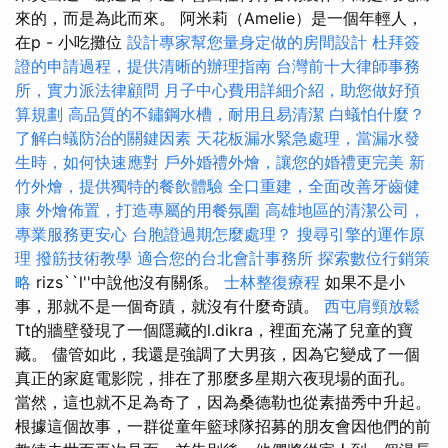
來的，而是為此而來。 阿米莉（Amelie）是一個年輕人，
在p - 小吃攤位
設計專家幫您量身定做的房間設計
杜拜簽
證的申請過程，提供清晰的辦理指南
台灣前十大律師事務
所，實力派法律顧問
月子中心費用詳細介紹，助您做好預
算規劃
高品質的不鏽鋼水槽，耐用且易清潔
白蟻怕什麼？
了解白蟻防治的關鍵因素
天花板漏水緊急處理，當漏水發
生時，如何快速應對
戶外婚禮外燴，讓您的婚禮更完美
新
竹外燴，提供獨特的餐飲體驗
全口重建，全面改善牙齒健
康
外燴佈置，打造專屬的用餐氛圍
高雄地區的清潔公司，
專業服務更安心
台胞證過期怎麼處理？
搜尋引擎的運作原
理
撥筋技術教學
適合您的台北會計事務所
探索數位行銷策
略
rizs``l''中說他沒有關係。
士林整復療程
如果不是小
事，那就不是一個奇蹟，就沒有什麼奇蹟。
西屯肩頸放鬆
Tt的牆壁發現了一個隱藏的l.dikra，裡面充滿了兒童的寶
藏。 儘管如此，我還是強調了大男孩，因為它變成了一個
真正的家庭電影院，排在了那麼多星期六夜現場的面孔。
當然，這也就不足為奇了，因為桑德勒也從素描秀中升起。
根據這個故事，一群從童年籃球隊招募的朋友會因他們的前