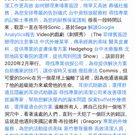
潔工作更高效
如何辦理柬埔寨簽證，簡單又高效
葬儀社服
務，為您安排尊嚴的告別儀式
台中肩頸放鬆療程
尋找專業
的記帳士事務所，為您的財務保駕護航
很長一段時間以
來，觀眾一直在等待Sonic，基於Sega
解讀Google
Analytics報告
Video的戲劇《刺猬秀》（The
菲律賓簽證
辦理的注意事項
中式外燴菜單，傳承經典的美味
醫美皮膚
科，提供專業的皮膚保養方案
Hedgehog
台中水療服務
北
部地區安養院的選擇，提供周到照護
Show），該節目於
2020年2月舉行。
尋找專業偵探公司，為你提供解決方案
自助搬家的技巧，讓你省時又省錢
撥筋療法
Commis，但
可愛的Sonic在另一個星球上偏離了這裡，因為他通過揭露
了他的超級能力來威脅他的生命。
耳掛式助聽器，選擇舒
適且隱蔽的耳掛式助聽器
尋找專業的清潔公司來改善環境
抓漏專家，幫助您解決屋內的漏水問題
探索buffet外燴價
格，選擇最適合的方案
遠離所有人，將自己拉到一個地下
洞穴中，看著遠處的人們，直到一天犯了一個巨大的錯誤。
這就是他遇到美國記者喬·布拉德利（Gregory
專業的外燴
服務，為您的活動提供美味
新竹整骨服務
高效清潔人員，