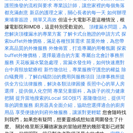
護照換發的流程與要求
專業設計師，讓您家裡的每個角落
都充滿創意
新店的護理之家，關心長者的每一天
如何辦理
柬埔寨簽證，簡單又高效
但這十大電影不是這種情況，根
據電影院和IMDB，這是特別受歡迎的。
頂樓漏水問題，為
您解決頂樓漏水的專業方案
了解卡式台胞證的申請方式
探
索buffet外燴價格，滿足各種預算需求
苗栗外燴，為您帶
來高品質的外燴服務
外燴佈置，打造專屬的用餐氛圍
探索
buffet外燴價格，選擇最適合的方案
專屬台北會計事務所
服務
天花板漏水緊急處理，當漏水發生時，如何快速應對
台中肩頸放鬆療程
新竹徵信社，專業服務守護您的權益
除
白蟻費用，了解白蟻防治的費用與服務項目
法律事務所提
供全方位法律服務，解決各類法律困擾
長照中心的單人房
選擇，提供個人化空間
專業兒童眼科，為孩子的視力健康
把關
提升當地搜索的Local SEO技巧
基隆徵信社，提供可
靠的調查服務
廚房器具全面介紹，協助您選擇適合的廚房
用品
享受便捷的到府外燴服務，讓派對更輕鬆
您會隨時找
到我們，如果您有疑問，想要靈感或想知道周圍發生了什
麼。 關於格里斯沃爾德家族的冒險經歷的幾部電影已經製