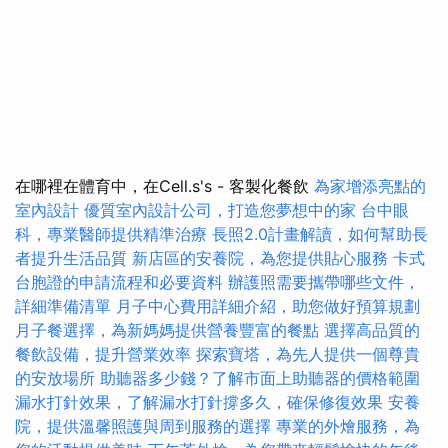
在哪裡在體育中，在Cell.s's - 客製化餐飲
為家增添亮點的
室內設計
優質室內設計公司，打造您夢想中的家
台中眼
科，專業醫師提供精準治療
長照2.0計畫解讀，如何幫助長
者提升生活品質
新店區的安養院，為您提供貼心服務
卡式
台胞證的申請流程和必要資料
辦護照需要攜帶哪些文件，
詳細準備清單
月子中心費用詳細介紹，助您做好預算規劃
月子餐選擇，為新媽媽提供營養豐富的餐點
選擇高品質的
餐飲設備，提升營業效率
探索寶塔，為先人提供一個尊貴
的安放場所
助聽器多少錢？了解市面上助聽器的價格範圍
漏水打針效果，了解漏水打針撐多久，確保修復效果
安養
院，提供溫馨照護與周到服務的選擇
專業的外燴服務，為