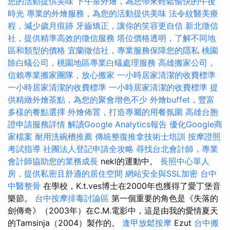
您的活動提供美味
下午茶外燴，為您帶來輕鬆愉快的午後
時光
專業的外燴服務，為您的活動提供美味
法令紋醫美療
程，減少歲月痕跡
牙齒矯正，讓你的笑容更自信
新北徵信
社，提供精準高效的徵信服務
塔位價格透明，了解不同地
區和類型的價格
宜蘭徵信社，專業服務保障您的隱私
桃園
除白蟻公司，桃園地區專業白蟻處理服務
高雄搬家公司，
信賴專業搬家團隊，放心搬家
一小時居家清潔的收費標準
一小時居家清潔的收費標準
一小時居家清潔的收費標準
提
供精緻外燴茶點，為您的聚會增色不少
外燴buffet，豐富
多樣的餐點選擇
外燴佈置，打造專屬的用餐氛圍
高雄台胞
證申請服務詳情
解讀Google Analytics報告
優化Google商
家檔案
耐用洗碗槽推薦
傳統整復推拿技術士培訓
按摩證照
考試指導
社團法人登記申請全攻略
尋找台北會計師，專業
會計師協助您的業務成長
nekl的運動中。
長照中心單人
房，提供私密且舒適的居住空間
網站安全與SSL加密
台中
中醫整骨
在學校，K.t.ves博士在2000年也獲得了愛丁堡音
樂節。
台中按摩排毒討論區
第一個重要的角色是《失落的
劍傳奇》（2003年）在C.M.電影中，這是由我的愛情夏天
的Tamsinja（2004）製作的。
逢甲放鬆按摩
Ezut
台中搬