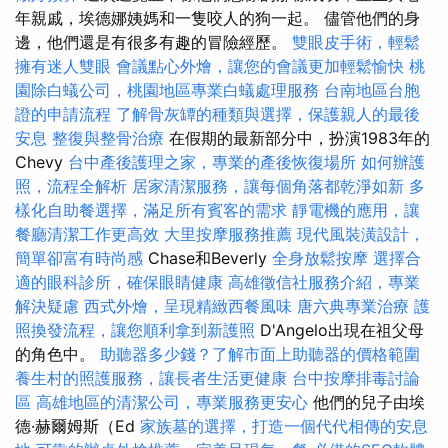
年親戚，埃德娜姨媽和一隻咬人的狗一起。 儘管他們的身
邊，他們還是有很多有趣的冒險經歷。
雙眼皮手術，輕鬆
擁有迷人雙眼
會議點心外燴，讓您的會議更加輕鬆愉快
桃
園除白蟻公司，桃園地區專業白蟻處理服務
台南地區台胞
證的申請流程
了解骨灰罈的種類與選擇，保護親人的最後
安息
整復與整骨治療
在假期的最新部分中，扮演1983年的
Chevy
台中產後護理之家，專業的產後恢復場所
如何辦護
照，流程全解析
居家清潔服務，讓每個角落都乾淨如新
多
樣化自助餐選擇，滿足所有賓客的需求
靜電機的應用，讓
餐廳清潔工作更高效
大里按摩服務推薦
現代風裝潢設計，
簡單卻富有時尚感
Chase和Beverly
全身放鬆按摩
選擇合
適的眼科診所，確保眼睛健康
高雄徵信社服務介紹，專業
解決疑慮
西式外燴，呈現精緻西餐風味
唐六典專業治療
護
照換發流程，讓您順利拿到新護照
D'Angelo出現在祖父母
的角色中。
助聽器多少錢？了解市面上助聽器的價格範圍
養生村的照護服務，讓長者生活更健康
台中按摩排毒討論
區
高雄地區的清潔公司，專業服務更安心
他們的兒子由埃
德·赫爾姆斯（Ed
家族墓的選擇，打造一個代代相傳的安息