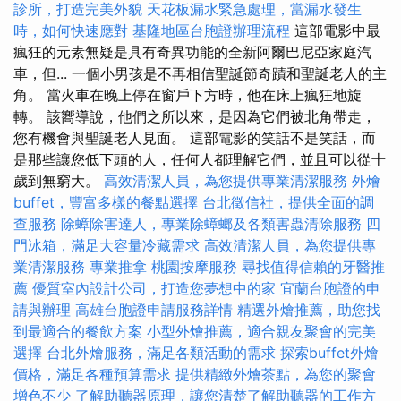
診所，打造完美外貌
天花板漏水緊急處理，當漏水發生
時，如何快速應對
基隆地區台胞證辦理流程
這部電影中最
瘋狂的元素無疑是具有奇異功能的全新阿爾巴尼亞家庭汽
車，但... 一個小男孩是不再相信聖誕節奇蹟和聖誕老人​​的主
角。 當火車在晚上停在窗戶下方時，他在床上瘋狂地旋
轉。 該嚮導說，他們之所以來，是因為它們被北角帶走，
您有機會與聖誕老人見面。 這部電影的笑話不是笑話，而
是那些讓您低下頭的人，任何人都理解它們，並且可以從十
歲到無窮大。
高效清潔人員，為您提供專業清潔服務
外燴
buffet，豐富多樣的餐點選擇
台北徵信社，提供全面的調
查服務
除蟑除害達人，專業除蟑螂及各類害蟲清除服務
四
門冰箱，滿足大容量冷藏需求
高效清潔人員，為您提供專
業清潔服務
專業推拿
桃園按摩服務
尋找值得信賴的牙醫推
薦
優質室內設計公司，打造您夢想中的家
宜蘭台胞證的申
請與辦理
高雄台胞證申請服務詳情
精選外燴推薦，助您找
到最適合的餐飲方案
小型外燴推薦，適合親友聚會的完美
選擇
台北外燴服務，滿足各類活動的需求
探索buffet外燴
價格，滿足各種預算需求
提供精緻外燴茶點，為您的聚會
增色不少
了解助聽器原理，讓您清楚了解助聽器的工作方