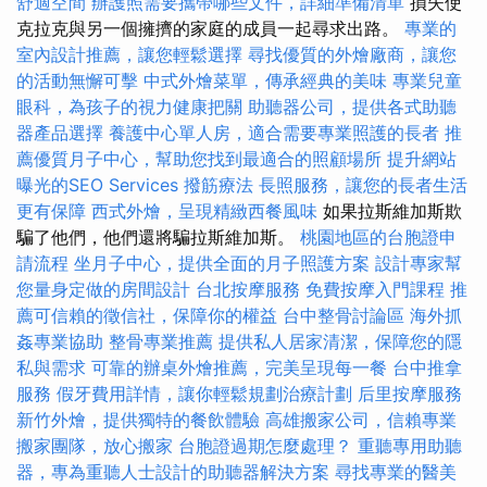
舒適空間
辦護照需要攜帶哪些文件，詳細準備清單
損失使
克拉克與另一個擁擠的家庭的成員一起尋求出路。
專業的
室內設計推薦，讓您輕鬆選擇
尋找優質的外燴廠商，讓您
的活動無懈可擊
中式外燴菜單，傳承經典的美味
專業兒童
眼科，為孩子的視力健康把關
助聽器公司，提供各式助聽
器產品選擇
養護中心單人房，適合需要專業照護的長者
推
薦優質月子中心，幫助您找到最適合的照顧場所
提升網站
曝光的SEO Services
撥筋療法
長照服務，讓您的長者生活
更有保障
西式外燴，呈現精緻西餐風味
如果拉斯維加斯欺
騙了他們，他們還將騙拉斯維加斯。
桃園地區的台胞證申
請流程
坐月子中心，提供全面的月子照護方案
設計專家幫
您量身定做的房間設計
台北按摩服務
免費按摩入門課程
推
薦可信賴的徵信社，保障你的權益
台中整骨討論區
海外抓
姦專業協助
整骨專業推薦
提供私人居家清潔，保障您的隱
私與需求
可靠的辦桌外燴推薦，完美呈現每一餐
台中推拿
服務
假牙費用詳情，讓你輕鬆規劃治療計劃
后里按摩服務
新竹外燴，提供獨特的餐飲體驗
高雄搬家公司，信賴專業
搬家團隊，放心搬家
台胞證過期怎麼處理？
重聽專用助聽
器，專為重聽人士設計的助聽器解決方案
尋找專業的醫美