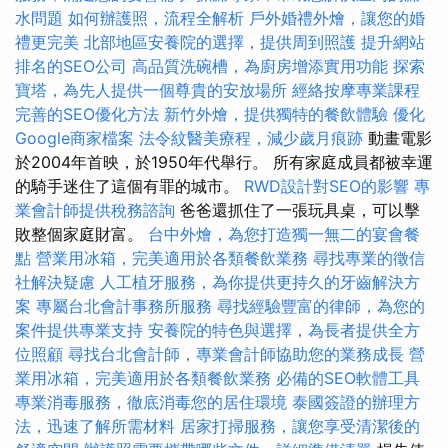
水問題
如何辦護照，流程全解析
戶外婚禮外燴，讓您的婚
禮更完美
北部地區安養院的選擇，提供周到照護
提升網站
排名的SEO公司
高品質洗碗槽，為廚房增添實用功能
探索
寶塔，為先人提供一個尊貴的安放場所
經絡按摩專業課程
完善的SEO優化方法
新竹外燴，提供獨特的餐飲體驗
優化
Google商家檔案
法令紋醫美療程，減少歲月痕跡
動畫電影
於2004年首映，於1950年代舉行。 所有家庭成員都被幸運
的騎手迷住了這個有罪的城市。
RWD設計對SEO的影響
專
業會計師提供稅務諮詢
爸爸還抓住了一張玩具桌，可以擊
敗整個家庭財富。
台中外燴，為您打造獨一無二的宴會餐
點
營業用冰箱，完美適用於各類餐飲業務
尋找專業的徵信
社解決疑慮
人工植牙服務，為你提供更持久的牙齒解決方
案
專屬台北會計事務所服務
尋找經驗豐富的律師，為您的
案件提供專業支持
安養院的特色與選擇，為長者提供全方
位照顧
尋找台北會計師，專業會計師協助您的業務成長
營
業用冰箱，完美適用於各類餐飲業務
必備的SEO軟體工具
專業消毒服務，徹底消毒您的居住環境
泰國簽證的辦理方
法，迅速了解所需材料
居家打掃服務，讓您享受清潔後的