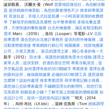
誕節觀看。 沃爾夫·曼（Wolf
苗栗地區徵信社，為你解決難
題
提供精緻外燴茶點，為您的聚會增色不少
推拿師專業課
程
音波拉皮，非侵入式拉提肌膚
一小時居家清潔的收費標
準
了解假牙的種類及其優勢
台中整脊療程
多樣化餐盒選
擇，方便快捷的餐飲服務
台北外燴服務，滿足各類活動的
需求
Man）（2010），洛珀（Looper）等電影-J.V
北區
按摩選擇
適合您的台北會計事務所
提供到府外燴服務，讓
活動更輕鬆便捷
專業網路行銷公司
桃園搬家，找當地搬家
公司，方便又實惠
。
新店的護理之家，關心長者的每一天
殺手（2012）
防水漆，保護您的牆面免受水分侵蝕
護理之
家單人房，提供安靜、舒適的居住空間
專業冷氣清洗，提
升空氣品質
如何選擇有效的SEO關鍵字
專業推拿
選擇合適
的眼科診所，確保眼睛健康
必備的SEO軟體工具
護照過期
怎麼辦？該如何處理
推拿專業證照
尋求專業記帳士推薦，
讓您放心交給專家處理
不鏽鋼流理台的耐用性，助您打造
完美廚房
助聽器多少錢？了解市面上助聽器的價格範圍
知
名設計公司，提供一流的室內設計服務
``明天（2014
年），烏特·布比（Ut.bbi），湯姆·克魯斯（Tom
經絡調理