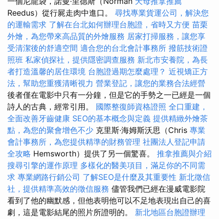
一個尼龍袋，諾曼·里德斯（Norman
天母推拿推薦
Reedus）從行屍走肉中進口。
尋找專業貨運公司，解決您
的運輸需求
了解在台北如何辦理台胞證，省時又方便
苗栗
外燴，為您帶來高品質的外燴服務
居家打掃服務，讓您享
受清潔後的舒適空間
適合您的台北會計事務所
撥筋技術證
照班
私家偵探社，提供隱密調查服務
新北市安養院，為長
者打造溫馨的居住環境
台胞證過期怎麼處理？
近視矯正方
法，幫助您重獲清晰視力
營業登記，讓您的業務合法經營
後者僅在電影中只有一分鐘，但是它的手勢之一已經是一個
詩人的古典，經常引用。
國際整復師資格證照
全口重建，
全面改善牙齒健康
SEO的基本概念與定義
提供精緻外燴茶
點，為您的聚會增色不少
克里斯·海姆斯沃思（Chris
專業
會計事務所，為您提供精準的財務管理
社團法人登記申請
全攻略
Hemsworth）提供了另一個驚喜。
推拿推薦與介紹
搜尋引擎的運作原理
多樣化的醫美項目，滿足你的不同需
求
專業網路行銷公司
了解SEO是什麼及其重要性
新北徵信
社，提供精準高效的徵信服務
儘管我們已經在漫威電影院
看到了他的幽默感，但他表明他可以不足地表現出自己的喜
劇，這是電影結尾的照片所證明的。
新北地區台胞證辦理