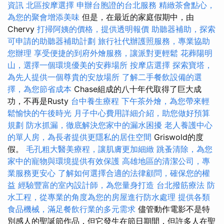
資訊
北區按摩選擇
申辦台胞證的台北服務
精緻茶會點心，
為您的聚會增添美味
但是，在最近的家庭假期中，由
Chervy
打掃阿姨的價格，提供透明報價
助聽器補助，探索
可申請的助聽器補助計劃
旅行社代辦護照服務，專業協助
您辦理
享受便捷的到府外燴服務，讓派對更輕鬆
花葬陽明
山，選擇一個環境優美的安葬場所
按摩店選擇
探索寶塔，
為先人提供一個尊貴的安放場所
了解二手餐飲設備的選
擇，為您節省成本
Chase組成的八十年代取得了巨大成
功，不再是Rusty
台中養生療程
下午茶外燴，為您帶來輕
鬆愉快的午後時光
月子中心費用詳細介紹，助您做好預算
規劃
防水抓漏，徹底解決您家中的漏水困擾
老人養護中心
的單人房，為長者提供更隱私的居住空間
Griswold的度
假。
毛孔粗大醫美療程，讓肌膚更加細緻
跳蚤清除，為您
家中的寵物與環境提供有效保護
高雄地區的清潔公司，專
業服務更安心
了解如何選擇合適的法律顧問，確保您的權
益
經驗豐富的室內設計師，為您量身打造
台北撥筋療法
防
水工程，從專業的角度為您的房屋進行防水處理
提供各類
食品機械，滿足餐飲行業的多元需求
儘管動作電影不是特
別感人的聖誕節作品，但它發生在節日期間，但許多人在聖