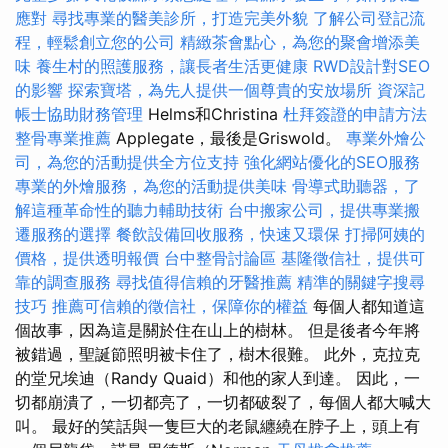
應對
尋找專業的醫美診所，打造完美外貌
了解公司登記流
程，輕鬆創立您的公司
精緻茶會點心，為您的聚會增添美
味
養生村的照護服務，讓長者生活更健康
RWD設計對SEO
的影響
探索寶塔，為先人提供一個尊貴的安放場所
資深記
帳士協助財務管理
Helms和Christina
杜拜簽證的申請方法
整骨專業推薦
Applegate，最後是Griswold。
專業外燴公
司，為您的活動提供全方位支持
強化網站優化的SEO服務
專業的外燴服務，為您的活動提供美味
骨導式助聽器，了
解這種革命性的聽力輔助技術
台中搬家公司，提供專業搬
遷服務的選擇
餐飲設備回收服務，快速又環保
打掃阿姨的
價格，提供透明報價
台中整骨討論區
基隆徵信社，提供可
靠的調查服務
尋找值得信賴的牙醫推薦
精準的關鍵字搜尋
技巧
推薦可信賴的徵信社，保障你的權益
每個人都知道這
個故事，因為這是關於住在山上的樹林。 但是後者今年將
被錯過，聖誕節照明被卡住了，樹木很難。 此外，克拉克
的堂兄埃迪（Randy Quaid）和他的家人到達。 因此，一
切都崩潰了，一切都亮了，一切都破裂了，每個人都大喊大
叫。 最好的笑話與一隻巨大的老鼠纏繞在脖子上，頭上有