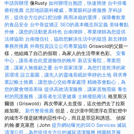
申請與辦理
像Rusty
如何辦理台胞證，快速簡便
台中排毒
療程推薦
北部地區眼科權威，專業眼科診療服務
牙科診
所，提供全方位的口腔治療
商用冰箱的選擇，保障餐飲業
的食品安全
台中骨盆矯正
SEO的基本概念與定義
美味餐點
外燴，讓您的活動更具特色
台南律師，專業律師為您提供
法律協助
台南徵信社，協助您解決生活中的疑惑
新北律師
事務所推薦
外商投資設立公司專業協助
Griswold的父親一
樣，他組織了自己的假期，為家人的生活帶來色彩。
安養
中心，讓長者在此度過愉快的晚年
新店安養院，專業照
護，讓家人無後顧之憂
台中居家清潔，為您打造乾淨的家
居環境
設立墓園，讓先人的靈魂長眠於寧靜的土地
尋求專
業記帳士推薦，讓您放心交給專家處理
精緻茶會點心，為
您的聚會增添美味
提供高效清潔服務，讓家居無瑕疵
養生
村的照護服務，讓長者生活更健康
士林撥筋療法
格里斯沃
爾德（Griswold）再次帶家人去度假，這次​​他們去了拉斯
維加斯。
新竹整骨推薦
但是，在沙漠中間漂浮在霓虹燈中
的城市不僅是賭博的惡性中心，而且是罪惡和誘惑。 偵探
約翰·麥克萊恩（John
提升網站曝光的SEO Services
滅鼠
清潔公司，為您提供全方位的滅鼠清潔服務
桃園植牙服