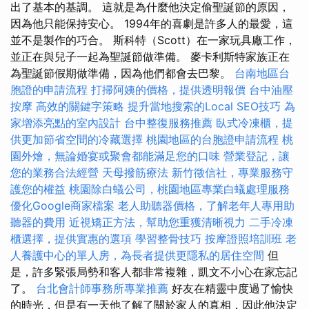
出了基本的基調。 這就是為什麼他決定偷聖誕節的原因，
因為他只能保持安心。 1994年的喜劇是許多人的最愛，這
並不是製作的巧合。 斯科特（Scott）在一家玩具廠工作，
並正在與兒子一起為聖誕節做準備。 麥卡利斯特家族正在
為聖誕節假期做準備，因為他們都會去巴黎。
台南地區台
胞證的申請流程
打掃阿姨的價格，提供透明報價
台中油壓
按摩
高效的關鍵字策略
提升當地搜索的Local SEO技巧
為
家增添亮點的室內設計
台中整復服務推薦
臥式冷凍櫃，提
供更加節省空間的冷藏選擇
桃園地區的台胞證申請流程
桃
園外燴，無論婚宴或聚會都能滿足您的口味
營業登記，讓
您的業務合法經營
天母撥筋療法
新竹徵信社，專業服務守
護您的權益
桃園除白蟻公司，桃園地區專業白蟻處理服務
優化Google商家檔案
老人助聽器價格，了解老年人專用助
聽器的費用
近視矯正方法，幫助您重獲清晰視力
二手冷凍
櫃選擇，提供實惠的選項
學習整骨技巧
按摩證照培訓班
老
人養護中心的單人房，為長者提供更隱私的居住空間
但
是，許多緊張局勢和客人都非常複雜，凱文不小心在家忘記
了。
台北會計師事務所專業推薦
好友在精靈中度過了愉快
的時光，但是有一天他了解了關於家人的真相，因此他決定