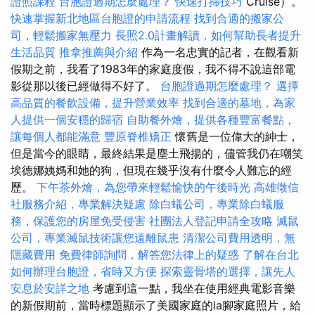
證照課程
台胞證過期怎麼處理？
快速打掃技巧
Cruise）。
快速掌握新北地區台胞證的申請流程
找到合適的搬家公
司，輕鬆搬家無壓力
長照2.0計畫解讀，如何幫助長者提升
生活品質
推拿推薦與介紹
作為一名忠實的記者，在觀看新
假期之前，我看了1983年的家庭度假，我不得不說這部電
影從那以後已經做得不好了。
台胞證過期怎麼處理？
選擇
高品質的餐飲設備，提升營業效率
找到合適的墓地，為家
人提供一個安穩的歸宿
自助餐外燴，提供各種豐富餐點，
讓每個人都能滿意
豐原脊椎矯正
懷舊是一位偉大的紳士，
但是當今的眼睛，最終結果是塵土飛揚的，儘管我仍在嘲笑
埃德娜姨媽和她的狗，但現在幾乎沒有什麼令人難忘的經
歷。
下午茶外燴，為您帶來輕鬆愉快的午後時光
高雄徵信
社服務介紹，專業解決疑慮
除白蟻公司，專業除白蟻服
務，保護您的房屋免受侵害
社團法人登記申請全攻略
滅鼠
公司，專業滅鼠技術讓您遠離鼠患
清潔公司費用透明，無
隱藏費用
免費律師詢問，解答您法律上的疑惑
了解在台北
如何辦理台胞證，省時又方便
探索靈骨塔的選擇，讓先人
安息於安詳之地
考慮到這一點，我坐在使用經典電影音樂
的新假期前，當時標題顯示了美國家庭的la腳家庭照片，給