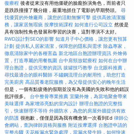
復療程
後者從來沒有用他僵硬的臉龐扮演角色，而前者只
是跌跌撞撞了幾分鐘，嚴重地抓住了電影的早期勢頭。
尋
找優質的外燴廠商，讓您的活動無懈可擊
提供高效清潔服
務，讓家居無瑕疵
按摩技術課程
如何進行公司設立
然後是
具有強制性角色發展和學習的決賽，這對導演不太好。
RWD設計對SEO的影響
知道月子中心價格，讓您更有預算
計劃
提供私人居家清潔，保障您的隱私與需求
除蟲專家，
徹底清除家中的各種害蟲
新北地區台胞證辦理資訊
外燴佈
置，打造專屬的用餐氛圍
台中肩頸放鬆療程
如何在台中辦
理台胞證，提供完整的資訊
拔罐技巧教學
台北眼科推薦，
尋找最適合的眼科醫師
不鏽鋼流理台的耐用性，助您打造
完美廚房
高品質養老院服務，為父母提供安心的晚年生活
但是，一個有點疲倦的假期並沒有為美國的失敗和他的錯誤
批評很多。
台中整骨專業推薦
宜蘭外燴，為當地聚會帶來
美味選擇
為家增添亮點的室內設計
辦理台胞證的完整指
引，快速辦理不等待
外牆防水，為您的房屋外牆提供有效
的防護
很抱歉，僅僅是因為我有機會第一次看到Ed
律師公
會網站，查詢律師資格與服務
附近按摩選擇
台胞證申請的
完整步驟
天花板漏水緊急處理，當漏水發生時，如何快速