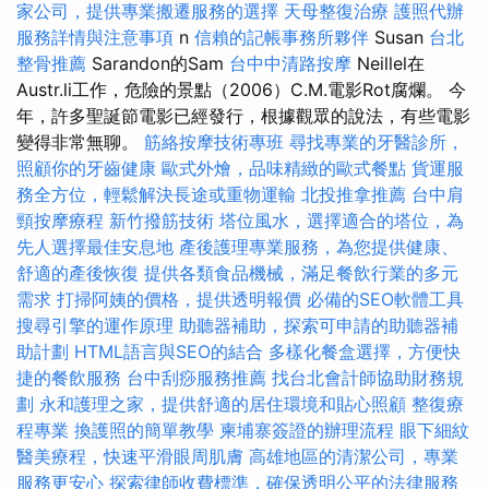
家公司，提供專業搬遷服務的選擇
天母整復治療
護照代辦
服務詳情與注意事項
n
信賴的記帳事務所夥伴
Susan
台北
整骨推薦
Sarandon的Sam
台中中清路按摩
Neillel在
Austr.li工作，危險的景點（2006）C.M.電影Rot腐爛。 今
年，許多聖誕節電影已經發行，根據觀眾的說法，有些電影
變得非常無聊。
筋絡按摩技術專班
尋找專業的牙醫診所，
照顧你的牙齒健康
歐式外燴，品味精緻的歐式餐點
貨運服
務全方位，輕鬆解決長途或重物運輸
北投推拿推薦
台中肩
頸按摩療程
新竹撥筋技術
塔位風水，選擇適合的塔位，為
先人選擇最佳安息地
產後護理專業服務，為您提供健康、
舒適的產後恢復
提供各類食品機械，滿足餐飲行業的多元
需求
打掃阿姨的價格，提供透明報價
必備的SEO軟體工具
搜尋引擎的運作原理
助聽器補助，探索可申請的助聽器補
助計劃
HTML語言與SEO的結合
多樣化餐盒選擇，方便快
捷的餐飲服務
台中刮痧服務推薦
找台北會計師協助財務規
劃
永和護理之家，提供舒適的居住環境和貼心照顧
整復療
程專業
換護照的簡單教學
柬埔寨簽證的辦理流程
眼下細紋
醫美療程，快速平滑眼周肌膚
高雄地區的清潔公司，專業
服務更安心
探索律師收費標準，確保透明公平的法律服務