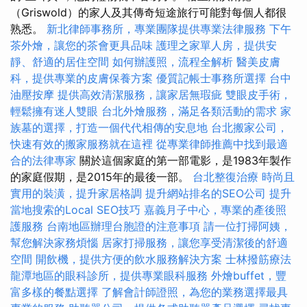
（Griswold）的家人及其傳奇短途旅行可能對每個人都很
熟悉。
新北律師事務所，專業團隊提供專業法律服務
下午
茶外燴，讓您的茶會更具品味
護理之家單人房，提供安
靜、舒適的居住空間
如何辦護照，流程全解析
醫美皮膚
科，提供專業的皮膚保養方案
優質記帳士事務所選擇
台中
油壓按摩
提供高效清潔服務，讓家居無瑕疵
雙眼皮手術，
輕鬆擁有迷人雙眼
台北外燴服務，滿足各類活動的需求
家
族墓的選擇，打造一個代代相傳的安息地
台北搬家公司，
快速有效的搬家服務就在這裡
從專業律師推薦中找到最適
合的法律專家
關於這個家庭的第一部電影，是1983年製作
的家庭假期，是2015年的最後一部。
台北整復治療
時尚且
實用的裝潢，提升家居格調
提升網站排名的SEO公司
提升
當地搜索的Local SEO技巧
嘉義月子中心，專業的產後照
護服務
台南地區辦理台胞證的注意事項
請一位打掃阿姨，
幫您解決家務煩惱
居家打掃服務，讓您享受清潔後的舒適
空間
開飲機，提供方便的飲水服務解決方案
士林撥筋療法
龍潭地區的眼科診所，提供專業眼科服務
外燴buffet，豐
富多樣的餐點選擇
了解會計師證照，為您的業務選擇最具