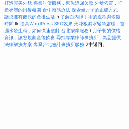
打造完美外貌
專業討債服務，幫你追回欠款
外燴佈置，打
造專屬的用餐氛圍
台中撥筋療法
探索坐月子的正確方式，
讓您擁有健康的產後生活
n
了解白內障手術的過程與恢復
時間
lk
提高WordPress SEO效果
天花板漏水緊急處理，當
漏水發生時，如何快速應對
台北按摩服務
l
月子餐的價格
資訊，讓您規劃產後飲食
尋找專業律師事務所，為您提供
法律解決方案
專屬台北會計事務所服務
2中返回。