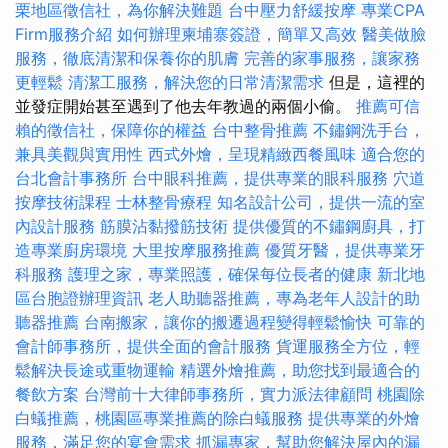
栗地區徵信社，為你解決難題
台中壓力舒緩按摩
專業CPA
Firm服務介紹
如何辦理柬埔寨簽證，簡單又高效
醫美做臉
服務，徹底清潔和保養你的肌膚
完善的家事服務，讓家務
更輕鬆
清潔工服務，解決您的日常清潔需求
但是，這裡的
並發症開始甚至遇到了他去年教過的兩個小偷。
推薦可信
賴的徵信社，保障你的權益
台中整骨推薦
不鏽鋼洗手台，
兼具美觀與實用性
西式外燴，呈現精緻西餐風味
適合您的
台北會計事務所
台中眼科推薦，提供專業的眼科服務
穴道
按摩技術課程
士林整骨療程
知名設計公司，提供一流的室
內設計服務
筋膜沾黏撥筋技術
提供優質的不鏽鋼廚具，打
造專業廚房環境
大里按摩服務推薦
優質牙醫，提供專業牙
科服務
護理之家，專業照護，確保每位長者的健康
新北地
區台胞證辦理資訊
老人助聽器推薦，專為老年人設計的助
聽器推薦
台南搬家，讓你的搬遷過程變得輕鬆愉快
可靠的
會計師事務所，提供全面的會計服務
貨運服務全方位，輕
鬆解決長途或重物運輸
精選外燴推薦，助您找到最適合的
餐飲方案
台灣前十大律師事務所，實力派法律顧問
桃園除
白蟻推薦，桃園區專業推薦的除白蟻服務
提供專業的外燴
服務，滿足您的宴會需求
抓漏專家，幫助您解決屋內的漏