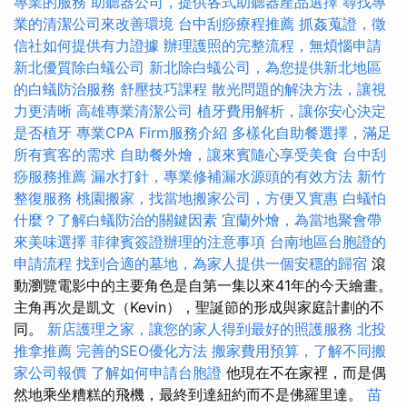
專業的服務
助聽器公司，提供各式助聽器產品選擇
尋找專
業的清潔公司來改善環境
台中刮痧療程推薦
抓姦蒐證，徵
信社如何提供有力證據
辦理護照的完整流程，無煩惱申請
新北優質除白蟻公司
新北除白蟻公司，為您提供新北地區
的白蟻防治服務
舒壓技巧課程
散光問題的解決方法，讓視
力更清晰
高雄專業清潔公司
植牙費用解析，讓你安心決定
是否植牙
專業CPA Firm服務介紹
多樣化自助餐選擇，滿足
所有賓客的需求
自助餐外燴，讓來賓隨心享受美食
台中刮
痧服務推薦
漏水打針，專業修補漏水源頭的有效方法
新竹
整復服務
桃園搬家，找當地搬家公司，方便又實惠
白蟻怕
什麼？了解白蟻防治的關鍵因素
宜蘭外燴，為當地聚會帶
來美味選擇
菲律賓簽證辦理的注意事項
台南地區台胞證的
申請流程
找到合適的墓地，為家人提供一個安穩的歸宿
滾
動瀏覽電影中的主要角色是自第一集以來41年的今天繪畫。
主角再次是凱文（Kevin），聖誕節的形成與家庭計劃的不
同。
新店護理之家，讓您的家人得到最好的照護服務
北投
推拿推薦
完善的SEO優化方法
搬家費用預算，了解不同搬
家公司報價
了解如何申請台胞證
他現在不在家裡，而是偶
然地乘坐糟糕的飛機，最終到達紐約而不是佛羅里達。
苗