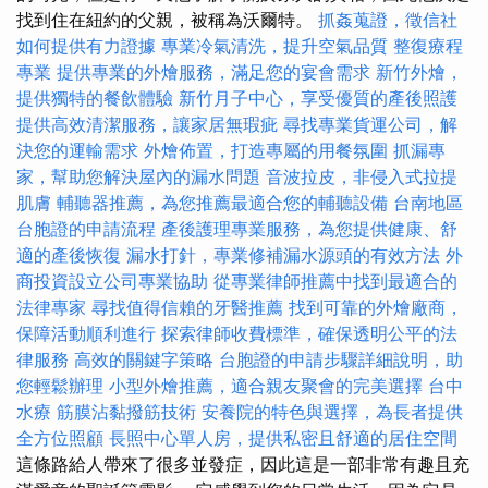
找到住在紐約的父親，被稱為沃爾特。
抓姦蒐證，徵信社
如何提供有力證據
專業冷氣清洗，提升空氣品質
整復療程
專業
提供專業的外燴服務，滿足您的宴會需求
新竹外燴，
提供獨特的餐飲體驗
新竹月子中心，享受優質的產後照護
提供高效清潔服務，讓家居無瑕疵
尋找專業貨運公司，解
決您的運輸需求
外燴佈置，打造專屬的用餐氛圍
抓漏專
家，幫助您解決屋內的漏水問題
音波拉皮，非侵入式拉提
肌膚
輔聽器推薦，為您推薦最適合您的輔聽設備
台南地區
台胞證的申請流程
產後護理專業服務，為您提供健康、舒
適的產後恢復
漏水打針，專業修補漏水源頭的有效方法
外
商投資設立公司專業協助
從專業律師推薦中找到最適合的
法律專家
尋找值得信賴的牙醫推薦
找到可靠的外燴廠商，
保障活動順利進行
探索律師收費標準，確保透明公平的法
律服務
高效的關鍵字策略
台胞證的申請步驟詳細說明，助
您輕鬆辦理
小型外燴推薦，適合親友聚會的完美選擇
台中
水療
筋膜沾黏撥筋技術
安養院的特色與選擇，為長者提供
全方位照顧
長照中心單人房，提供私密且舒適的居住空間
這條路給人帶來了很多並發症，因此這是一部非常有趣且充