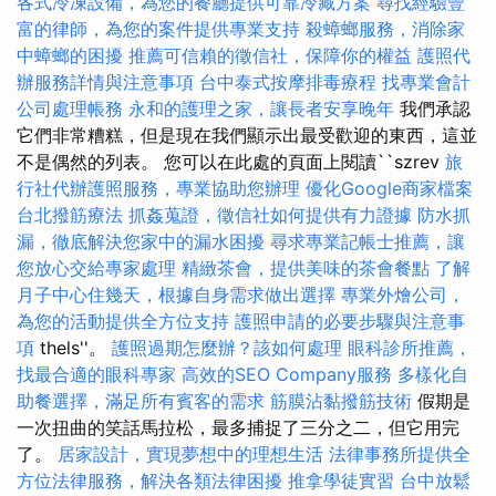
各式冷凍設備，為您的餐廳提供可靠冷藏方案
尋找經驗豐
富的律師，為您的案件提供專業支持
殺蟑螂服務，消除家
中蟑螂的困擾
推薦可信賴的徵信社，保障你的權益
護照代
辦服務詳情與注意事項
台中泰式按摩排毒療程
找專業會計
公司處理帳務
永和的護理之家，讓長者安享晚年
我們承認
它們非常糟糕，但是現在我們顯示出最受歡迎的東西，這並
不是偶然的列表。 您可以在此處的頁面上閱讀``szrev
旅
行社代辦護照服務，專業協助您辦理
優化Google商家檔案
台北撥筋療法
抓姦蒐證，徵信社如何提供有力證據
防水抓
漏，徹底解決您家中的漏水困擾
尋求專業記帳士推薦，讓
您放心交給專家處理
精緻茶會，提供美味的茶會餐點
了解
月子中心住幾天，根據自身需求做出選擇
專業外燴公司，
為您的活動提供全方位支持
護照申請的必要步驟與注意事
項
thels''。
護照過期怎麼辦？該如何處理
眼科診所推薦，
找最合適的眼科專家
高效的SEO Company服務
多樣化自
助餐選擇，滿足所有賓客的需求
筋膜沾黏撥筋技術
假期是
一次扭曲的笑話馬拉松，最多捕捉了三分之二，但它用完
了。
居家設計，實現夢想中的理想生活
法律事務所提供全
方位法律服務，解決各類法律困擾
推拿學徒實習
台中放鬆