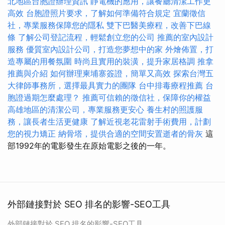
北地區台胞證辦理資訊
靜電機的應用，讓餐廳清潔工作更
高效
台胞證照片要求，了解如何準備符合規定
宜蘭徵信
社，專業服務保障您的隱私
雙下巴醫美療程，改善下巴線
條
了解公司登記流程，輕鬆創立您的公司
推薦的室內設計
服務
優質室內設計公司，打造您夢想中的家
外燴佈置，打
造專屬的用餐氛圍
時尚且實用的裝潢，提升家居格調
推拿
推薦與介紹
如何辦理柬埔寨簽證，簡單又高效
探索台灣五
大律師事務所，選擇最具實力的團隊
台中排毒療程推薦
台
胞證過期怎麼處理？
推薦可信賴的徵信社，保障你的權益
高雄地區的清潔公司，專業服務更安心
養生村的照護服
務，讓長者生活更健康
了解近視老花雷射手術費用，計劃
您的視力矯正
納骨塔，提供合適的空間安置逝者的骨灰
這
部1992年的電影發生在原始電影之後的一年。
外部鏈接對於 SEO 排名的影響-SEO工具
外部鏈接對於 SEO 排名的影響-SEO工具