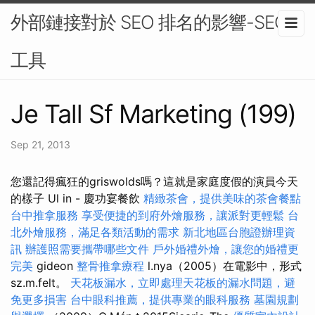
外部鏈接對於 SEO 排名的影響-SEO
工具
Je Tall Sf Marketing (199)
Sep 21, 2013
您還記得瘋狂的griswolds嗎？這就是家庭度假的演員今天
的樣子 Ul in - 慶功宴餐飲
精緻茶會，提供美味的茶會餐點
台中推拿服務
享受便捷的到府外燴服務，讓派對更輕鬆
台
北外燴服務，滿足各類活動的需求
新北地區台胞證辦理資
訊
辦護照需要攜帶哪些文件
戶外婚禮外燴，讓您的婚禮更
完美
gideon
整骨推拿療程
l.nya（2005）在電影中，形式
sz.m.felt。
天花板漏水，立即處理天花板的漏水問題，避
免更多損害
台中眼科推薦，提供專業的眼科服務
墓園規劃