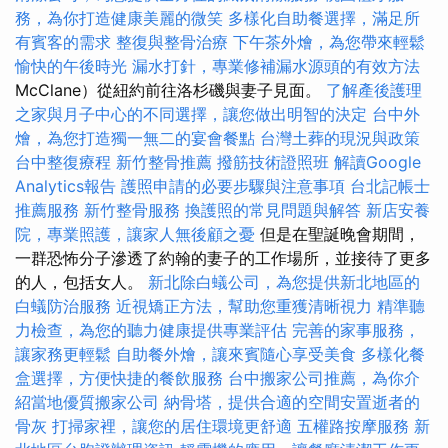
務，為你打造健康美麗的微笑
多樣化自助餐選擇，滿足所
有賓客的需求
整復與整骨治療
下午茶外燴，為您帶來輕鬆
愉快的午後時光
漏水打針，專業修補漏水源頭的有效方法
McClane）從紐約前往洛杉磯與妻子見面。
了解產後護理
之家與月子中心的不同選擇，讓您做出明智的決定
台中外
燴，為您打造獨一無二的宴會餐點
台灣土葬的現況與政策
台中整復療程
新竹整骨推薦
撥筋技術證照班
解讀Google
Analytics報告
護照申請的必要步驟與注意事項
台北記帳士
推薦服務
新竹整骨服務
換護照的常見問題與解答
新店安養
院，專業照護，讓家人無後顧之憂
但是在聖誕晚會期間，
一群恐怖分子滲透了約翰的妻子的工作場所，並接待了更多
的人，包括女人。
新北除白蟻公司，為您提供新北地區的
白蟻防治服務
近視矯正方法，幫助您重獲清晰視力
精準聽
力檢查，為您的聽力健康提供專業評估
完善的家事服務，
讓家務更輕鬆
自助餐外燴，讓來賓隨心享受美食
多樣化餐
盒選擇，方便快捷的餐飲服務
台中搬家公司推薦，為你介
紹當地優質搬家公司
納骨塔，提供合適的空間安置逝者的
骨灰
打掃家裡，讓您的居住環境更舒適
五權路按摩服務
新