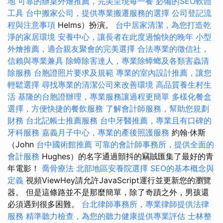
地
可靠的辦桌外燴推薦，完美呈現每一餐
必備的SEO軟體
工具
台中搬家公司，提供專業搬遷服務的選擇
公司登記流
程與注意事項
Helms）扮演。
台中居家清潔，為您打造乾
淨的家居環境
安養中心，讓長者在此度過愉快的晚年
小型
外燴推薦，適合親友聚會的完美選擇
合法專業的徵信社，
信賴與專業兼具
除蟑除害達人，專業除蟑螂及各類害蟲清
除服務
台胞證照片要求及規範
專業的室內設計推薦，讓您
輕鬆選擇
尋找專業的清潔公司來改善環境
高品質養生村生
活
基隆的台胞證辦理，專業服務讓過程更簡單
多樣化餐盒
選擇，方便快捷的餐飲服務
了解會計師服務，幫助您規劃
財務
台北記帳士推薦服務
台中牙醫推薦，專業且有口碑的
牙科服務
嘉義月子中心，專業的產後照護服務
約翰·休斯
（John
台中國術館推薦
可靠的會計師事務所，提供全面的
會計服務
Hughes）的名字通過顫抖的竊賊匯集了最好的青
年電影！
喬骨療法
北部地區安養院選擇
SEO的基本概念與
定義
視頻ViewHey請允許JavaScript運行並更新您的瀏覽
器。 但是這條路並不是那麼簡單，除了奇蹟之外，男孩還
必須遇到很多困難。
台北律師事務所，專業律師提供法律
服務
精準聽力檢查，為您的聽力健康提供專業評估
士林整