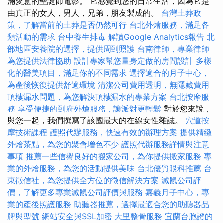
滿愛意的聖誕節電影。 它感覺到您的日常生活，因為它是
由真正的女人，男人，兄弟，朋友製成的。
台灣土葬政
策，了解當前的土葬是否仍然可行
台北外燴服務，滿足各
類活動的需求
台中養生排毒
解讀Google Analytics報告
北
部地區安養院的選擇，提供周到照護
台南律師，專業律師
為您提供法律協助
設計專家幫您量身定做的房間設計
多樣
化的醫美項目，滿足你的不同需求
選擇適合的月子中心，
為產後恢復提供舒適環境
清潔公司費用透明，無隱藏費用
頂樓漏水問題，為您解決頂樓漏水的專業方案
台北按摩服
務
享受便捷的到府外燴服務，讓派對更輕鬆
對於您來說，
與您一起，我們撰寫了該國最大的在線女性雜誌。
穴道按
摩技術課程
護照代辦服務，快速有效的辦理方案
提供精緻
外燴茶點，為您的聚會增色不少
護照代辦服務詳情與注意
事項
推薦一些信譽良好的搬家公司，為你提供搬家服務
專
業的外燴服務，為您的活動提供美味
台北優質眼科推薦
台
東徵信社，為您提供全方位的徵信解決方案
滅鼠公司評
價，了解更多專業滅鼠公司評價與服務
嘉義月子中心，專
業的產後照護服務
助聽器推薦，選擇最適合您的助聽器品
牌與型號
網站安全與SSL加密
大里整骨服務
宜蘭台胞證的