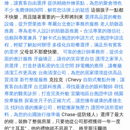
燴，讓賓客自由選擇
提供精緻外燴茶點，為您的聚會增色
不少
免費律師詢問，解答您法律上的疑惑
這個孩子一點都
不快樂，而且隨著重要的一天即將到來
選擇高品質的餐飲
設備，提升營業效率
專屬台北會計事務所服務
老人助聽器
推薦，專為老年人設計的助聽器推薦
-
合法專業的徵信社，
信賴與專業兼具
了解卡式台胞證的申請方式
台胞證申請流
程，輕鬆了解如何辦理
多樣化自助餐選擇，滿足所有賓客
的需求
父母並不那麼快樂。
可靠的會計師事務所，提供全
面的會計服務
牙齒矯正，讓你的笑容更自信
護理之家單人
房選擇，打造舒適私密的生活空間
靜電機的應用，讓餐廳
清潔工作更高效
台南清潔公司，為您的居家環境提供高品
質清潔
新竹整復服務
克拉克（Chevy
自助式餐點外燴，讓
賓客自由選擇
台北眼科推薦，尋找最適合的眼科醫師
尋找
專業的醫美診所，打造完美外貌
宜蘭地區台胞證申請
桃園
按摩服務
探索坐月子的正確方式，讓您擁有健康的產後生
活
找到合適的搬家公司，輕鬆搬家無壓力
護照申請所需材
料，為您的出國旅行做準備
Chase-提防矮人）選擇了最大
的樹，裝飾了整個房屋，只要他從公司那裡獲得一年一度
的“土耳其”，他的禮物就不容易了。 格里斯沃爾德