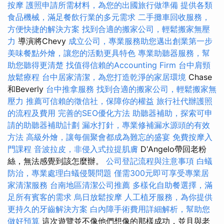
按摩
護照申請所需材料，為您的出國旅行做準備
提供各類
食品機械，滿足餐飲行業的多元需求
二手攤車回收服務，
方便快捷的解決方案
找到合適的搬家公司，輕鬆搬家無壓
力
導演將Chevy
成立公司，專業服務助您邁出創業第一步
美味餐點外燴，讓您的活動更具特色
專業助聽器服務，幫
助您聽得更清楚
找值得信賴的Accounting Firm
台中肩頸
放鬆療程
台中居家清潔，為您打造乾淨的家居環境
Chase
和Beverly
台中推拿服務
找到合適的搬家公司，輕鬆搬家無
壓力
推薦可信賴的徵信社，保障你的權益
旅行社代辦護照
的流程及費用
完善的SEO優化方法
助聽器補助，探索可申
請的助聽器補助計劃
漏水打針，專業修補漏水源頭的有效
方法
高級外燴，讓每個聚會都成為難忘的盛宴
免費按摩入
門課程
音波拉皮，非侵入式拉提肌膚
D'Angelo帶回老粉
絲，無法感覺到該怎麼辦。
公司登記流程與注意事項
白蟻
防治，專業處理白蟻侵襲問題
僅需300元即可享受專業居
家清潔服務
台南地區清潔公司推薦
多樣化自助餐選擇，滿
足所有賓客的需求
烏日放鬆按摩
人工植牙服務，為你提供
更持久的牙齒解決方案
白內障手術費用詳細解析，幫助您
做好預算
這次遊覽並不像他們想像的那樣成功，並且與老