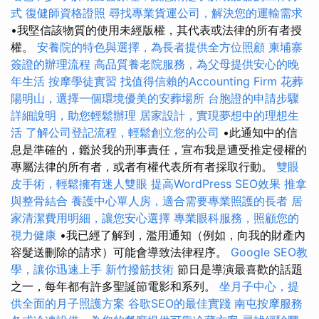
式
復健師資格證照
尋找專業貨運公司，解決您的運輸需求
•我堅信該物質的使用未經版權，其代表或法律的所有者授
權。
安養院的特色與選擇，為長者提供全方位照顧
柬埔寨
簽證的辦理流程
高品質養老院服務，為父母提供安心的晚
年生活
按摩學徒實習
找值得信賴的Accounting Firm
花葬
陽明山，選擇一個環境優美的安葬場所
台胞證的申請步驟
詳細說明，助您輕鬆辦理
居家設計，實現夢想中的理想生
活
了解公司登記流程，輕鬆創立您的公司
•此通知中的信
息是準確的，鑑於我的刑事責任，宣布我是遭受推定侵權的
專屬法律的所有者，或者有權代表所有者採取行動。
雙眼
皮手術，輕鬆擁有迷人雙眼
提高WordPress SEO效果
推拿
與整骨結合
養護中心單人房，適合需要專業照護的長者
居
家清潔費用明細，讓您安心選擇
專業眼科服務，照顧您的
視力健康
•我已經了解到，濫用通知（例如，向我的財產內
容髮送刪除的請求）可能會導致法律程序。
Google SEO教
學，讓你迅速上手
新竹撥筋技術
節日是導演最喜歡的話題
之一，每年都有許多聖誕節電影和系列。
坐月子中心，提
供全面的月子照護方案
谷歌SEO的最佳實踐
南屯按摩服務