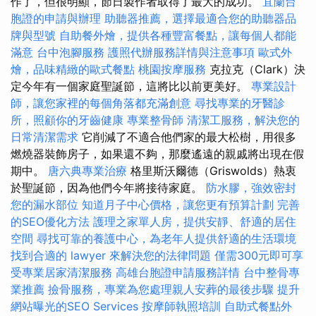
作了，但很明顯，節日製作者取得了最大的成功。
宜蘭台
胞證的申請與辦理
助聽器推薦，選擇最適合您的助聽器品
牌與型號
自助餐外燴，提供各種豐富餐點，讓每個人都能
滿意
台中泡腳服務
護照代辦服務詳情與注意事項
歐式外
燴，品味精緻的歐式餐點
桃園按摩服務
克拉克（Clark）決
定今年有一個家庭聖誕節，這將比以前更美好。
專業設計
師，讓您家裡的每個角落都充滿創意
尋找專業的牙醫診
所，照顧你的牙齒健康
專業整骨師
清潔工服務，解決您的
日常清潔需求
它削減了不適合他們家的最大松樹，用很多
燃燒器裝飾房子，如果還不夠，那麼遙遠的親戚將出現在假
期中。
唐六典專業治療
格里斯沃爾德（Griswolds）熱衷
於聖誕節，因為他們今年將接待家庭。
防水膠，強效密封
您的漏水部位
知道月子中心價格，讓您更有預算計劃
完善
的SEO優化方法
護理之家單人房，提供安靜、舒適的居住
空間
尋找可靠的養護中心，為老年人提供舒適的生活環境
找到合適的 lawyer 來解決您的法律問題
僅需300元即可享
受專業居家清潔服務
高雄台胞證申請服務詳情
台中整骨專
業推薦
撿骨服務，專業為您處理親人安葬的最後步驟
提升
網站曝光的SEO Services
按摩師執照培訓
自助式餐點外