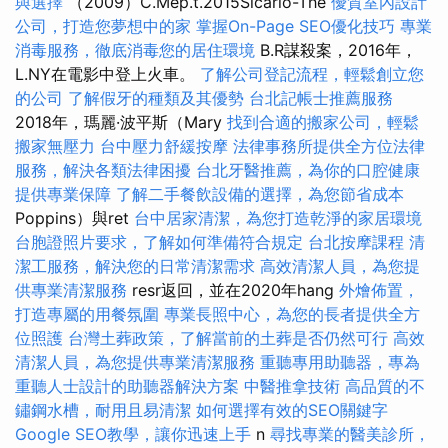
與選擇
（2009）C.Mép.t.2015Sicario-The
優質室內設計
公司，打造您夢想中的家
掌握On-Page SEO優化技巧
專業
消毒服務，徹底消毒您的居住環境
B.R謀殺案，2016年，
L.NY在電影中登上火車。
了解公司登記流程，輕鬆創立您
的公司
了解假牙的種類及其優勢
台北記帳士推薦服務
2018年，瑪麗·波平斯（Mary
找到合適的搬家公司，輕鬆
搬家無壓力
台中壓力舒緩按摩
法律事務所提供全方位法律
服務，解決各類法律困擾
台北牙醫推薦，為你的口腔健康
提供專業保障
了解二手餐飲設備的選擇，為您節省成本
Poppins）與ret
台中居家清潔，為您打造乾淨的家居環境
台胞證照片要求，了解如何準備符合規定
台北按摩課程
清
潔工服務，解決您的日常清潔需求
高效清潔人員，為您提
供專業清潔服務
resr返回，並在2020年hang
外燴佈置，
打造專屬的用餐氛圍
專業長照中心，為您的長者提供全方
位照護
台灣土葬政策，了解當前的土葬是否仍然可行
高效
清潔人員，為您提供專業清潔服務
重聽專用助聽器，專為
重聽人士設計的助聽器解決方案
中醫推拿技術
高品質的不
鏽鋼水槽，耐用且易清潔
如何選擇有效的SEO關鍵字
Google SEO教學，讓你迅速上手
n
尋找專業的醫美診所，