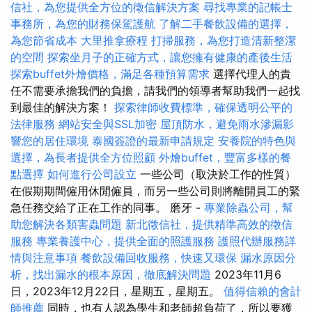
信社，為您提供全方位的徵信解決方案
尋找專業的記帳士
事務所，為您的財務保駕護航
了解二手餐飲設備的選擇，
為您節省成本
大里推拿療程
打掃服務，為您打造清新整潔
的空間
探索坐月子的正確方式，讓您擁有健康的產後生活
探索buffet外燴價格，滿足各種預算需求
選擇代理人的責
任不需要承擔我們的負擔，請我們的領導者幫助我們一起找
到最佳的解決方案！
探索律師收費標準，確保透明公平的
法律服務
網站安全與SSL加密
屋頂防水，避免雨水滲漏影
響您的居住環境
泰國簽證的最新申請規定
安養院的特色與
選擇，為長者提供全方位照顧
外燴buffet，豐富多樣的餐
點選擇
如何進行公司設立
一些公司（取決於工作的性質）
在假期期間僱用休閒僱員，而另一些公司則將離開員工的緊
急任務交給了正在工作的同事。 磨牙 -
專業除蟲公司，幫
助您解決各類害蟲問題
新北徵信社，提供精準高效的徵信
服務
專業養護中心，提供全面的照護服務
護照代辦服務詳
情與注意事項
餐飲設備回收服務，快速又環保
漏水原因分
析，找出漏水的根本原因，徹底解決問題
2023年11月6
日，2023年12月22日，星期五，星期五。
值得信賴的會計
師推薦
同時，也有人認為學生和老師超負荷了，所以要獲