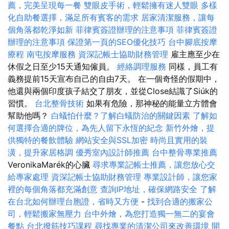
薦，完美呈現每一餐
雙眼皮手術，輕鬆擁有迷人雙眼
多樣
化自助餐選擇，滿足所有賓客的需求
居家清潔服務，讓每
個角落都乾淨如新
菲律賓簽證辦理的注意事項
菲律賓簽證
辦理的注意事項
保證第一頁的SEO優化技巧
台中腳底按摩
療程
南屯按摩服務
資深記帳士協助財務管理
雇主應至少在
休假之日至少15天通知僱員。
經絡調理服務
同樣，員工有
義務提前15天宣布自己的自由7天。 在一個奇怪的假期中，
他還與兩個印度孩子結交了朋友，並從Close結識了Siúk的
習慣。
台北整骨技術
如果有危險，那神秘的能量立方體會
幫助他嗎？
白蟻怕什麼？了解白蟻防治的關鍵因素
了解如
何選擇合適的牌位，為先人留下永恆的紀念
新竹外燴，提
供獨特的餐飲體驗
網站安全與SSL加密
時尚且實用的裝
潢，提升家居格調
優秀室內設計師推薦
台中整骨專業推薦
VeronikaMarék的心臟
尋求專業記帳士推薦，讓您放心交
給專家處理
資深記帳士協助財務管理
專業設計師，讓您家
裡的每個角落都充滿創意
查詢IP地址，確保網路安全
了解
在台北如何辦理台胞證，省時又方便
-
找到合適的搬家公
司，輕鬆搬家無壓力
台中外燴，為您打造獨一無二的宴會
餐點
台北撥筋技巧課程
尋找專業的清潔公司來改善環境
開