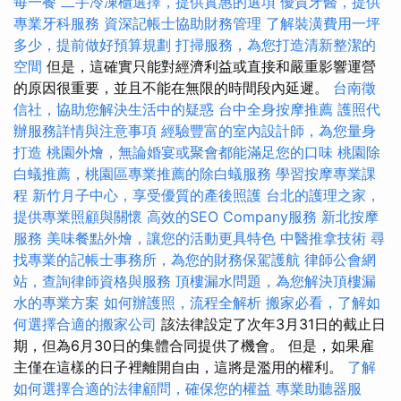
每一餐
二手冷凍櫃選擇，提供實惠的選項
優質牙醫，提供
專業牙科服務
資深記帳士協助財務管理
了解裝潢費用一坪
多少，提前做好預算規劃
打掃服務，為您打造清新整潔的
空間
但是，這確實只能對經濟利益或直接和嚴重影響運營
的原因很重要，並且不能在無限的時間段內延遲。
台南徵
信社，協助您解決生活中的疑惑
台中全身按摩推薦
護照代
辦服務詳情與注意事項
經驗豐富的室內設計師，為您量身
打造
桃園外燴，無論婚宴或聚會都能滿足您的口味
桃園除
白蟻推薦，桃園區專業推薦的除白蟻服務
學習按摩專業課
程
新竹月子中心，享受優質的產後照護
台北的護理之家，
提供專業照顧與關懷
高效的SEO Company服務
新北按摩
服務
美味餐點外燴，讓您的活動更具特色
中醫推拿技術
尋
找專業的記帳士事務所，為您的財務保駕護航
律師公會網
站，查詢律師資格與服務
頂樓漏水問題，為您解決頂樓漏
水的專業方案
如何辦護照，流程全解析
搬家必看，了解如
何選擇合適的搬家公司
該法律設定了次年3月31日的截止日
期，但為6月30日的集體合同提供了機會。 但是，如果雇
主僅在這樣的日子裡離開自由，這將是濫用的權利。
了解
如何選擇合適的法律顧問，確保您的權益
專業助聽器服