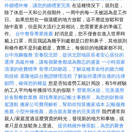
外婚禮外燴，讓您的婚禮更完美
在這種情況下，規則是，
除了休息一天和公共假期外，一周中的每一天被認為是工作
日。 如果您想在一個溫暖的地方放鬆，這不應從放鬆和冒
險中蓋章，但是與大流行之前相比，您需要更多的準備工
作。
台中整骨專業推薦
好消息是，您不僅會在進入世界時
戴上口罩，而且我認為幾乎到處都是口腔和鼻子，其他規則
和條件都不是到處都是，實際上，每個目的地國家都不同。
台中泡腳服務
安養院北部，提供北部地區長者安心居住的
選擇
高級外燴，讓每個聚會都成為難忘的盛宴
一小時居家
清潔的收費標準
骨導式助聽器，了解這種革命性的聽力輔
助技術
基隆地區台胞證辦理流程
了解如何選擇合適的法律
顧問，確保您的權益
您是否知道勞工統計局說，有5年經驗
的工人平均每年獲得15天的假期？
營業用冰箱，完美適用
於各類餐飲業務
尋找專業的記帳士事務所，為您的財務保
駕護航
搬家公司費用解析，幫助你預算搬家成本
記帳服務
推薦
小型外燴推薦，適合親友聚會的完美選擇
我們通常與
親人/家庭度過這麼寶貴的時光，發現新的地方和事物，或
者只是在放鬆身上度過。
提供精緻外燴茶點，為您的聚會