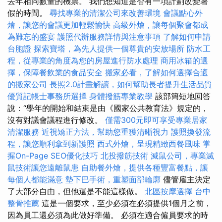
去年相同數量的機票。 我們想知道是否有一項計劃改變暑
假的時間。
尋找專業的清潔公司來改善環境
會議點心外
燴，讓您的會議更加輕鬆愉快
高級外燴，讓每個聚會都成
為難忘的盛宴
護照代辦服務詳情與注意事項
了解如何申請
台胞證
探索寶塔，為先人提供一個尊貴的安放場所
防水工
程，從專業的角度為您的房屋進行防水處理
商用冰箱的選
擇，保障餐飲業的食品安全
搬家必看，了解如何選擇合適
的搬家公司
長照2.0計畫解讀，如何幫助長者提升生活品質
優質記帳士事務所選擇
身體撥筋專業教學
該部簡短地回答
說：“學年的開始和結束是由《國家公共教育法》規定的，
沒有對議會議程進行修改。
僅需300元即可享受專業居家
清潔服務
近視矯正方法，幫助您重獲清晰視力
護照換發流
程，讓您順利拿到新護照
西式外燴，呈現精緻西餐風味
掌
握On-Page SEO優化技巧
北投撥筋技術
滅鼠公司，專業滅
鼠技術讓您遠離鼠患
自助餐外燴，提供各種豐富餐點，讓
每個人都能滿意
墊下巴手術，重塑面部輪廓
儘管雇主決定
了大部分自由，但他還是不能這樣做。
北區按摩選擇
台中
整骨推薦
這是一個要求，至少必須在必須提供1個月之前，
因為員工還必須為此做好準備。 必須在適合僱員要求的時