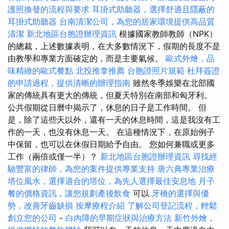
護照換發的流程與要求
耳掛式助聽器，選擇舒適且隱蔽的
耳掛式助聽器
台南清潔公司，為您的居家環境提供高品質
清潔
新北地區台胞證辦理資訊
根據國家教師教師（NPK）
的總裁，上述數據表明，在大多數情況下，假期的長度不是
由教學和專業方面確定的，而是主要氣候。
歐式外燴，品
味精緻的歐式餐點
北投推拿推薦
台胞證照片規範
杜拜簽證
的申請過程，提供清晰的辦理指南
雖然冬季娛樂在北部國
家的傳統具有更大的傳統，但夏天特別在南部和匈牙利。
公共假期從日曆中揭示了，休息的日子是工作時間。 但
是，除了這些天以外，還有一天的休息時間，這是我沒有工
作的一天，也沒有休息一天。 在這種情況下，在原始例子
中保留，也可以在休假日期給予自由。 您如何兼職或更多
工作（兩倍或僅一半）？
新北地區台胞證辦理資訊
尋找經
驗豐富的律師，為您的案件提供專業支持
唐六典專業治療
塔位風水，選擇適合的塔位，為先人選擇最佳安息地
月子
餐的價格資訊，讓您規劃產後飲食
可以
牙橋的選擇與優
勢，改善牙齒缺損
按摩療程介紹
了解公司登記流程，輕鬆
創立您的公司
-
白內障的早期症狀與治療方法
新竹外燴，