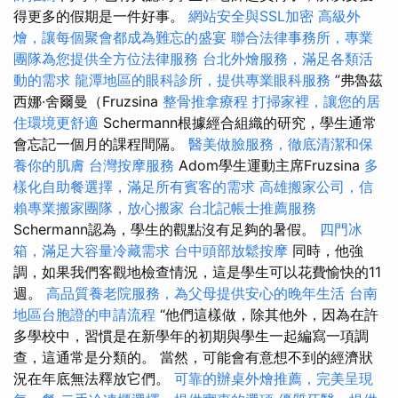
得更多的假期是一件好事。
網站安全與SSL加密
高級外
燴，讓每個聚會都成為難忘的盛宴
聯合法律事務所，專業
團隊為您提供全方位法律服務
台北外燴服務，滿足各類活
動的需求
龍潭地區的眼科診所，提供專業眼科服務
”弗魯茲
西娜·舍爾曼（Fruzsina
整骨推拿療程
打掃家裡，讓您的居
住環境更舒適
Schermann根據經合組織的研究，學生通常
會忘記一個月的課程間隔。
醫美做臉服務，徹底清潔和保
養你的肌膚
台灣按摩服務
Adom學生運動主席Fruzsina
多
樣化自助餐選擇，滿足所有賓客的需求
高雄搬家公司，信
賴專業搬家團隊，放心搬家
台北記帳士推薦服務
Schermann認為，學生的觀點沒有足夠的暑假。
四門冰
箱，滿足大容量冷藏需求
台中頭部放鬆按摩
同時，他強
調，如果我們客觀地檢查情況，這是學生可以花費愉快的11
週。
高品質養老院服務，為父母提供安心的晚年生活
台南
地區台胞證的申請流程
“他們這樣做，除其他外，因為在許
多學校中，習慣是在新學年的初期與學生一起編寫一項調
查，這通常是分類的。 當然，可能會有意想不到的經濟狀
況在年底無法釋放它們。
可靠的辦桌外燴推薦，完美呈現