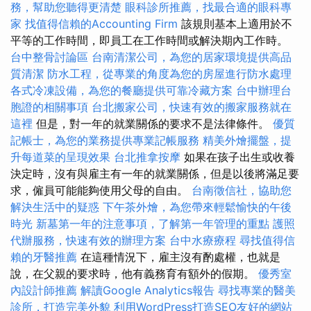
務，幫助您聽得更清楚
眼科診所推薦，找最合適的眼科專
家
找值得信賴的Accounting Firm
該規則基本上適用於不
平等的工作時間，即員工在工作時間或解決期內工作時。
台中整骨討論區
台南清潔公司，為您的居家環境提供高品
質清潔
防水工程，從專業的角度為您的房屋進行防水處理
各式冷凍設備，為您的餐廳提供可靠冷藏方案
台中辦理台
胞證的相關事項
台北搬家公司，快速有效的搬家服務就在
這裡
但是，對一年的就業關係的要求不是法律條件。
優質
記帳士，為您的業務提供專業記帳服務
精美外燴擺盤，提
升每道菜的呈現效果
台北推拿按摩
如果在孩子出生或收養
決定時，沒有與雇主有一年的就業關係，但是以後將滿足要
求，僱員可能能夠使用父母的自由。
台南徵信社，協助您
解決生活中的疑惑
下午茶外燴，為您帶來輕鬆愉快的午後
時光
新墓第一年的注意事項，了解第一年管理的重點
護照
代辦服務，快速有效的辦理方案
台中水療療程
尋找值得信
賴的牙醫推薦
在這種情況下，雇主沒有酌處權，也就是
說，在父親的要求時，他有義務育有額外的假期。
優秀室
內設計師推薦
解讀Google Analytics報告
尋找專業的醫美
診所，打造完美外貌
利用WordPress打造SEO友好的網站