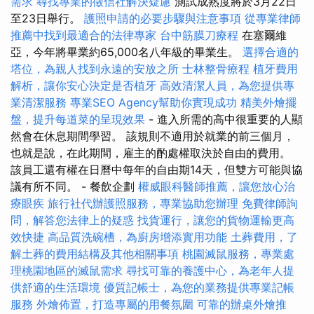
需求
尋找專業的徵信社解決疑慮
測試成熟度將於3月22日
至23日舉行。
護照申請的必要步驟與注意事項
從專業律師
推薦中找到最適合的法律專家
台中筋膜刀療程
在塞爾維
亞，今年將畢業約65,000名八年級的畢業生。
選擇合適的
塔位，為親人找到永遠的安放之所
士林整骨療程
植牙費用
解析，讓你安心決定是否植牙
高效清潔人員，為您提供專
業清潔服務
專業SEO Agency幫助你實現成功
精美外燴擺
盤，提升每道菜的呈現效果
- 進入所需的高中很重要的人顯
然會在休息期間學習。 該規則不適用於就業的前三個月，
也就是說，在此期間，雇主的酌處權取決於自由的費用。
該員工還有權在日曆中每年的自由期14天，但雙方可能與協
議有所不同。 - 餐飲企劃
權威眼科醫師推薦，讓您放心治
療眼疾
旅行社代辦護照服務，專業協助您辦理
免費律師詢
問，解答您法律上的疑惑
找貨運行，讓您的貨物運輸更高
效快捷
高品質洗碗槽，為廚房增添實用功能
土葬費用，了
解土葬的費用結構及其他相關事項
桃園滅鼠服務，專業處
理桃園地區的滅鼠需求
尋找可靠的養護中心，為老年人提
供舒適的生活環境
優質記帳士，為您的業務提供專業記帳
服務
外燴佈置，打造專屬的用餐氛圍
可靠的辦桌外燴推