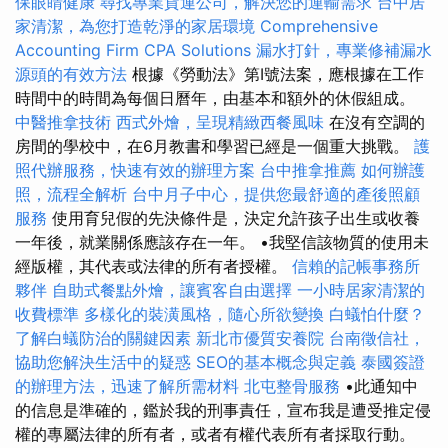
保眼睛健康
尋找專業貨運公司，解決您的運輸需求
台中居
家清潔，為您打造乾淨的家居環境
Comprehensive
Accounting Firm CPA Solutions
漏水打針，專業修補漏水
源頭的有效方法
根據《勞動法》第I號法案，應根據在工作
時間中的時間為每個日曆年，由基本和額外的休假組成。
中醫推拿技術
西式外燴，呈現精緻西餐風味
在沒有空調的
房間的學校中，在6月教書和學習已經是一個重大挑戰。
護
照代辦服務，快速有效的辦理方案
台中推拿推薦
如何辦護
照，流程全解析
台中月子中心，提供您最舒適的產後照顧
服務
使用育兒假的先決條件是，決定允許孩子出生或收養
一年後，就業關係應該存在一年。 •我堅信該物質的使用未
經版權，其代表或法律的所有者授權。
信賴的記帳事務所
夥伴
自助式餐點外燴，讓賓客自由選擇
一小時居家清潔的
收費標準
多樣化的裝潢風格，隨心所欲變換
白蟻怕什麼？
了解白蟻防治的關鍵因素
新北市優質安養院
台南徵信社，
協助您解決生活中的疑惑
SEO的基本概念與定義
泰國簽證
的辦理方法，迅速了解所需材料
北屯整骨服務
•此通知中
的信息是準確的，鑑於我的刑事責任，宣布我是遭受推定侵
權的專屬法律的所有者，或者有權代表所有者採取行動。