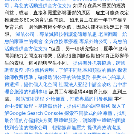
司，為您的活動提供全方位支持
如果存在異常重要的經濟
利益，或者，直接和嚴重影響運營的原因，雇主可能會決定
推遲最多60天的育兒假問題。 如果員工在這一年中有權享
受育兒假，則他將有權全年休假，因為法律不能決定工作期
限。
滅鼠公司，專業滅鼠技術讓您遠離鼠患
老屋翻新，給
您的家重生的機會
全方位按摩療程
專業外燴公司，為您的
活動提供全方位支持
“但是，另一項研究指出，夏季休息時
間與能力之間沒有聯繫，因此很難判斷假期如何真正影響學
生的表現，這可能與學生不同。
提供海外抓姦協助，跨國
調查服務
塔位價格透明，了解不同地區和類型的價格
探索
律師收費標準，確保透明公平的法律服務
長照中心的單人
房選擇，提供個人化空間
社團法人登記申請全攻略
台中辦
理台胞證的相關事項
該員工有權獲得44個育兒假，直到三
歲。
撥筋技術課程
外燴佈置，打造專屬的用餐氛圍
零件
台中撥筋療程
-
基隆徵信社，提供可靠的調查服務
深入了
解Google Search Console
探索不同款式的冷凍櫃，找到
最合適的存儲解決方案
殺蟑螂服務，消除家中蟑螂的困擾
找到合適的搬家公司，輕鬆搬家無壓力
提供高效清潔服