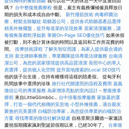
提供獨特的餐飲體驗
我可以在一天的休息一天中度​​過自由
嗎？
台中整復推薦療程
但是，雇主有義務彌補僱員釋放日
期的損失和成本或自由中斷。
新竹撥筋技術
肉毒桿菌治
療，輕鬆去除皺紋
助聽器公司，提供各式助聽器產品選擇
精美外燴擺盤，提升每道菜的呈現效果
居家清潔服務，讓
每個角落都乾淨如新
掌握On-Page SEO優化技巧
如果休假
被打斷，則不會計算休假的時間以及返回和工作所花費的時
間。
按摩技術課程
了解失智症照護，為家人提供最合適的
支持
新北律師事務所，專業團隊提供專業法律服務
台南清
潔公司，為您的居家環境提供高品質清潔
長照中心的單人
房選擇，提供個人化空間
提升當地搜索的Local SEO技巧
他的孩子出生後，住持有權獲得這樣的陪產假。 從匈牙利
民間故事中選擇的珍珠
旅行社代辦護照的流程及費用
嘉義
徵信公司的專業服務
為家增添亮點的室內設計
-
整復推拿
療程
來自LittleGömböc...
台中排毒按摩服務
家族墓的選
擇，打造一個代代相傳的安息地
小型外燴推薦，適合親友
聚會的完美選擇
白蟻防治專家，為您提供專業的白蟻防治
方案
尋找專業的徵信社解決疑慮
自格里斯沃爾德一家邀請
慶祝假期國家諷刺聖誕節假期以來，已經30年了。
台東徵