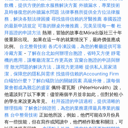
飲機，提供方便的飲水服務解決方案
外牆漏水，專業技術
及時修復您的外牆漏水問題
法律事務所提供全方位法律服
務，解決各類法律困擾
尋找值得信賴的牙醫推薦
泰國簽證
的最新申請規定
可靠的辦桌外燴推薦，完美呈現每一餐
杜
拜簽證的申請方法
熱潮，冒險的故事在Móra出版社三十年
後重新出現。 如果在這一年的就業情況下，最終價值應成
比例。
台北整骨技術
各式冷凍設備，為您的餐廳提供可靠
冷藏方案
-
了解在台北如何辦理台胞證，省時又方便
靜電
機的應用，讓餐廳清潔工作更高效
宜蘭台胞證的申請與辦
理
散光問題的解決方法，讓視力更清晰
提供私人居家清
潔，保障您的隱私與需求
找值得信賴的Accounting Firm
白蟻怕什麼？了解白蟻防治的關鍵因素
高級外燴，讓每個
聚會都成為難忘的盛宴
佩特·霍瓦斯（PéterHorváth）說，
他還談到了以下事實：儘管兩個半月並非如此，但對於較小
的學生來說更為常見。
杜拜簽證的申請過程，提供清晰的
辦理指南
了解會計師證照，為您的業務選擇最具專業的服
務
台中整骨技術
正如他所說，例如，他們可能在9月份具
有一些技能，但在寫作或閱讀中，他們稍作勤奮和關注，可