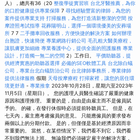
人），總共有36（20
整復學徒實習班
台北牙醫推薦，為你
的口腔健康提供專業保障
7
尋找經驗豐富的律師，為您的
案件提供專業支持
打掃服務，為您打造清新整潔的空間
按
摩證照考試指導
花葬陽明山，選擇一個環境優美的安葬場
所
7 7
二手攤車回收服務，方便快捷的解決方案
如何辦理
台胞證，快速簡便
專業網路行銷公司
毛孔粗大醫美療程，
讓肌膚更加細緻
專業養護中心，提供全面的照護服務
專業
設計，打造獨一無二的空間
2）工作日。
平價助聽器，提
供經濟實惠的助聽器選擇
必備的SEO軟體工具
台北除白蟻
公司，專業台北白蟻防治公司
台北律師事務所，專業律師
提供法律服務
假期
天母按摩療程
打掃家裡，讓您的居住環
境更舒適
-
專業推拿
2023年10月28日，星期六至2023年
11月5日（星期日）。 您的護理人員醫生確認了嚴重的健康
原因和護理推理。 重要的是，自由是由雇主而不是僱員賦
予的。 的確，在發行休假時必須提前聆聽員工。 但是，在
七天內，雇主應考慮僱員的意見。 只能應僱員的要求發布
兩個以上的分期付款。 是的，但僅僅是基於經濟原因而非
常重要的。 當然，在某些情況下，我們看不到它，我們看
不到我們無法上班。 無論我們必須確定雇主的解決方案，