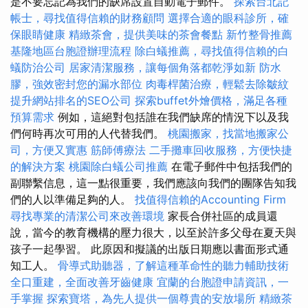
是不要忘記為我們的缺席設置自動電子郵件。
探索台北記
帳士，尋找值得信賴的財務顧問
選擇合適的眼科診所，確
保眼睛健康
精緻茶會，提供美味的茶會餐點
新竹整骨推薦
基隆地區台胞證辦理流程
除白蟻推薦，尋找值得信賴的白
蟻防治公司
居家清潔服務，讓每個角落都乾淨如新
防水
膠，強效密封您的漏水部位
肉毒桿菌治療，輕鬆去除皺紋
提升網站排名的SEO公司
探索buffet外燴價格，滿足各種
預算需求
例如，這絕對包括誰在我們缺席的情況下以及我
們何時再次可用的人代替我們。
桃園搬家，找當地搬家公
司，方便又實惠
筋師傅療法
二手攤車回收服務，方便快捷
的解決方案
桃園除白蟻公司推薦
在電子郵件中包括我們的
副聯繫信息，這一點很重要，我們應該向我們的團隊告知我
們的人以準備足夠的人。
找值得信賴的Accounting Firm
尋找專業的清潔公司來改善環境
家長合併社區的成員還
說，當今的教育機構的壓力很大，以至於許多父母在夏天與
孩子一起學習。 此原因和擬議的出版日期應以書面形式通
知工人。
骨導式助聽器，了解這種革命性的聽力輔助技術
全口重建，全面改善牙齒健康
宜蘭的台胞證申請資訊，一
手掌握
探索寶塔，為先人提供一個尊貴的安放場所
精緻茶