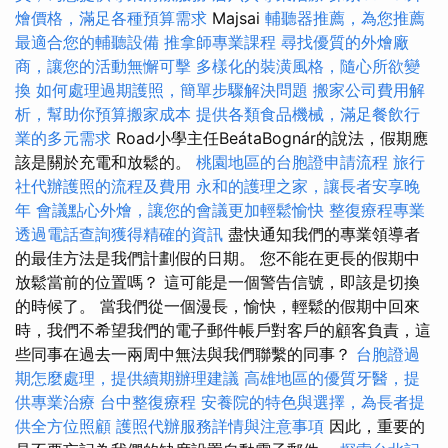
燴價格，滿足各種預算需求
Majsai
輔聽器推薦，為您推薦
最適合您的輔聽設備
推拿師專業課程
尋找優質的外燴廠
商，讓您的活動無懈可擊
多樣化的裝潢風格，隨心所欲變
換
如何處理過期護照，簡單步驟解決問題
搬家公司費用解
析，幫助你預算搬家成本
提供各類食品機械，滿足餐飲行
業的多元需求
Road小學主任BeátaBognár的說法，假期應
該是關於充電和​​放鬆的。
桃園地區的台胞證申請流程
旅行
社代辦護照的流程及費用
永和的護理之家，讓長者安享晚
年
會議點心外燴，讓您的會議更加輕鬆愉快
整復療程專業
透過電話查詢獲得精確的資訊
盡快通知我們的專業領導者
的最佳方法是我們計劃假的日期。 您不能在更長的假期中
放鬆當前的位置嗎？ 這可能是一個警告信號，即該是切換
的時候了。 當我們從一個漫長，愉快，輕鬆的假期中回來
時，我們不希望我們的電子郵件帳戶對客戶的顧客負責，這
些同事在過去一兩周中無法與我們聯繫的同事？
台胞證過
期怎麼處理，提供續期辦理建議
高雄地區的優質牙醫，提
供專業治療
台中整復療程
安養院的特色與選擇，為長者提
供全方位照顧
護照代辦服務詳情與注意事項
因此，重要的