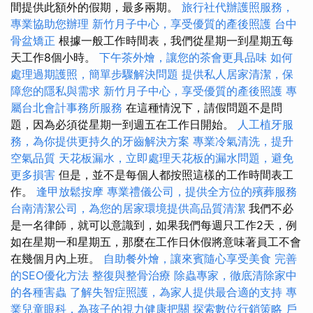
間提供此額外的假期，最多兩期。
旅行社代辦護照服務，
專業協助您辦理
新竹月子中心，享受優質的產後照護
台中
骨盆矯正
根據一般工作時間表，我們從星期一到星期五每
天工作8個小時。
下午茶外燴，讓您的茶會更具品味
如何
處理過期護照，簡單步驟解決問題
提供私人居家清潔，保
障您的隱私與需求
新竹月子中心，享受優質的產後照護
專
屬台北會計事務所服務
在這種情況下，請假問題不是問
題，因為必須從星期一到週五在工作日開始。
人工植牙服
務，為你提供更持久的牙齒解決方案
專業冷氣清洗，提升
空氣品質
天花板漏水，立即處理天花板的漏水問題，避免
更多損害
但是，並不是每個人都按照這樣的工作時間表工
作。
逢甲放鬆按摩
專業禮儀公司，提供全方位的殯葬服務
台南清潔公司，為您的居家環境提供高品質清潔
我們不必
是一名律師，就可以意識到，如果我們每週只工作2天，例
如在星期一和星期五，那麼在工作日休假將意味著員工不會
在幾個月內上班。
自助餐外燴，讓來賓隨心享受美食
完善
的SEO優化方法
整復與整骨治療
除蟲專家，徹底清除家中
的各種害蟲
了解失智症照護，為家人提供最合適的支持
專
業兒童眼科，為孩子的視力健康把關
探索數位行銷策略
戶