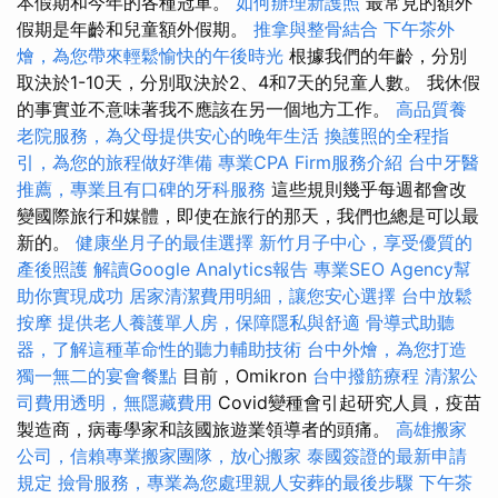
本假期和今年的各種冠軍。
如何辦理新護照
最常見的額外
假期是年齡和兒童額外假期。
推拿與整骨結合
下午茶外
燴，為您帶來輕鬆愉快的午後時光
根據我們的年齡，分別
取決於1-10天，分別取決於2、4和7天的兒童人數。 我休假
的事實並不意味著我不應該在另一個地方工作。
高品質養
老院服務，為父母提供安心的晚年生活
換護照的全程指
引，為您的旅程做好準備
專業CPA Firm服務介紹
台中牙醫
推薦，專業且有口碑的牙科服務
這些規則幾乎每週都會改
變國際旅行和媒體，即使在旅行的那天，我們也總是可以最
新的。
健康坐月子的最佳選擇
新竹月子中心，享受優質的
產後照護
解讀Google Analytics報告
專業SEO Agency幫
助你實現成功
居家清潔費用明細，讓您安心選擇
台中放鬆
按摩
提供老人養護單人房，保障隱私與舒適
骨導式助聽
器，了解這種革命性的聽力輔助技術
台中外燴，為您打造
獨一無二的宴會餐點
目前，Omikron
台中撥筋療程
清潔公
司費用透明，無隱藏費用
Covid變種會引起研究人員，疫苗
製造商，病毒學家和該國旅遊業領導者的頭痛。
高雄搬家
公司，信賴專業搬家團隊，放心搬家
泰國簽證的最新申請
規定
撿骨服務，專業為您處理親人安葬的最後步驟
下午茶