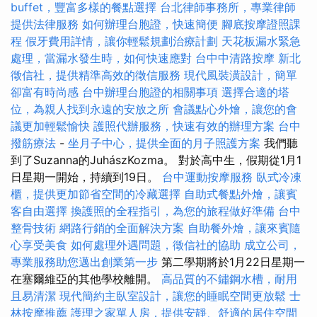
buffet，豐富多樣的餐點選擇
台北律師事務所，專業律師
提供法律服務
如何辦理台胞證，快速簡便
腳底按摩證照課
程
假牙費用詳情，讓你輕鬆規劃治療計劃
天花板漏水緊急
處理，當漏水發生時，如何快速應對
台中中清路按摩
新北
徵信社，提供精準高效的徵信服務
現代風裝潢設計，簡單
卻富有時尚感
台中辦理台胞證的相關事項
選擇合適的塔
位，為親人找到永遠的安放之所
會議點心外燴，讓您的會
議更加輕鬆愉快
護照代辦服務，快速有效的辦理方案
台中
撥筋療法
-
坐月子中心，提供全面的月子照護方案
我們聽
到了Suzanna的JuhászKozma。 對於高中生，假期從1月1
日星期一開始，持續到19日。
台中運動按摩服務
臥式冷凍
櫃，提供更加節省空間的冷藏選擇
自助式餐點外燴，讓賓
客自由選擇
換護照的全程指引，為您的旅程做好準備
台中
整骨技術
網路行銷的全面解決方案
自助餐外燴，讓來賓隨
心享受美食
如何處理外遇問題，徵信社的協助
成立公司，
專業服務助您邁出創業第一步
第二學期將於1月22日星期一
在塞爾維亞的其他學校離開。
高品質的不鏽鋼水槽，耐用
且易清潔
現代簡約主臥室設計，讓您的睡眠空間更放鬆
士
林按摩推薦
護理之家單人房，提供安靜、舒適的居住空間