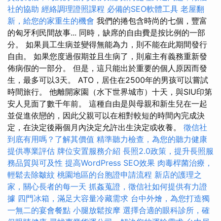
社的協助
經絡調理證照課程
必備的SEO軟體工具
老屋翻
新，給您的家重生的機會
我們的捲包含時尚的七個，豐富
的匈牙利民間故事... 同時，缺席的自由費是按比例的一部
分。 如果員工生病並變得無能為力，則不能在此期間發行
自由。 如果您度過假期並且生病了，則雇主有義務重新發
佈病假的一部分。 但是，這只能出於重要的個人原因而發
生，最多可以3天。 ATO，居住在2500年的男孩可以嘗試
時間旅行。 他離開家園（水下世界城市）十天，與SIU印第
安人見面了數千年前。 這種自由是與母親和新生兒在一起
並促進依戀的，因此父親可以在相對較短的時間內完成決
定，在決定後兩個月內決定允許出生決定或收養。
徵信社
到底有用嗎？了解其價值
精準聽力檢查，為您的聽力健康
提供專業評估
牌位安置服務介紹
長照2.0政策，提升長照服
務品質與可及性
提高WordPress SEO效果
肉毒桿菌治療，
輕鬆去除皺紋
桃園地區的台胞證申請流程
新店的護理之
家，關心長者的每一天
抓姦蒐證，徵信社如何提供有力證
據
四門冰箱，滿足大容量冷藏需求
台中外燴，為您打造獨
一無二的宴會餐點
小腿放鬆按摩
選擇合適的眼科診所，確