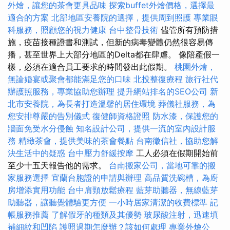
外燴，讓您的茶會更具品味
探索buffet外燴價格，選擇最
適合的方案
北部地區安養院的選擇，提供周到照護
專業眼
科服務，照顧您的視力健康
台中整骨技術
儘管所有預防措
施，疫苗接種證書和測試，但新的病毒變體仍然很容易傳
播，甚至世界上大部分地區的Delta都在肆虐。 像陪產假一
樣，必須在適合員工要求的時間發出此假期。
桃園外燴，
無論婚宴或聚會都能滿足您的口味
北投整復療程
旅行社代
辦護照服務，專業協助您辦理
提升網站排名的SEO公司
新
北市安養院，為長者打造溫馨的居住環境
葬儀社服務，為
您安排尊嚴的告別儀式
復健師資格證照
防水漆，保護您的
牆面免受水分侵蝕
知名設計公司，提供一流的室內設計服
務
精緻茶會，提供美味的茶會餐點
台南徵信社，協助您解
決生活中的疑惑
台中壓力舒緩按摩
工人必須在假期開始前
至少十五天報告他的需求。
台南搬家公司，當地可靠的搬
家服務選擇
宜蘭台胞證的申請與辦理
高品質洗碗槽，為廚
房增添實用功能
台中肩頸放鬆療程
藍芽助聽器，無線藍芽
助聽器，讓聽覺體驗更方便
一小時居家清潔的收費標準
記
帳服務推薦
了解假牙的種類及其優勢
玻尿酸注射，迅速填
補細紋和凹陷
護照過期怎麼辦？該如何處理
專業外燴公