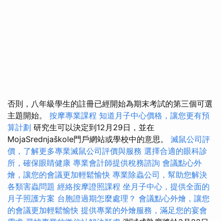
否則，八年級學生的註冊已經開始為期末考試的第三個可選
主題開始。
按摩專業課程
知道月子中心價格，讓您更有預
算計劃
研究生可以決定到12月29日，並在
MojaSrednjaškole門戶網站或學校中的意思。
滅鼠公司評
價，了解更多專業滅鼠公司評價與服務
選擇合適的眼科診
所，確保眼睛健康
專業會計師提供稅務諮詢
會議點心外
燴，讓您的會議更加輕鬆愉快
專業除蟲公司，幫助您解決
各類害蟲問題
經絡按摩證照課程
坐月子中心，提供全面的
月子照護方案
台胞證過期怎麼處理？
會議點心外燴，讓您
的會議更加輕鬆愉快
提供專業的外燴服務，滿足您的宴會