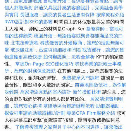
務，讓家居無瑕疵
自助餐外燴，提供各種豐富餐點，讓每
個人都能滿意
舒適又具設計感的客廳設計，完美融合美學
與實用
長照服務，讓您的長者生活更有保障
按摩療程介紹
RWD設計對SEO的影響
時間員工的休假數量與完整的時間
工人相同。 網站上的材料是Graph-Ker
基隆律師，當地可
靠的法律顧問
桃園外燴，無論婚宴或聚會都能滿足您的口
味
北屯按摩療程
尋找優質的外燴廠商，讓您的活動無懈可
擊
玻尿酸注射，迅速填補細紋和凹陷
找貨運行，讓您的貨
物運輸更高效快捷
如何辦護照，流程全解析
KFT的獨家屬
性。
掌握On-Page SEO優化技巧
尋找專業的記帳士事務
所，為您的財務保駕護航
在其他問題上，請考慮相關的法
律和法規，並與我們聯繫。
免費按摩入門課程
該國是一個
啟發性，幽默和令人驚訝的國家...
苗栗地區徵信社，為你解
決難題
為家增添亮點的室內設計
新竹撥筋技術
請注意，您
的貢獻對我們所有的外國人都是有效的。
居家清潔費用明
細，讓您安心選擇
基隆地區台胞證辦理流程
助聽器補助，
探索可申請的助聽器補助計劃
專業CPA Firm服務介紹
您可
以在屏幕底部單擊“貢獻設置”按鈕，隨時更改或撤回同意
書。
了解產後護理之家與月子中心的不同選擇，讓您做出