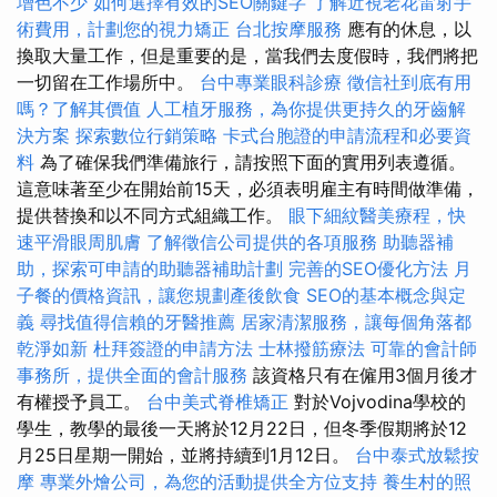
增色不少
如何選擇有效的SEO關鍵字
了解近視老花雷射手
術費用，計劃您的視力矯正
台北按摩服務
應有的休息，以
換取大量工作，但是重要的是，當我們去度假時，我們將把
一切留在工作場所中。
台中專業眼科診療
徵信社到底有用
嗎？了解其價值
人工植牙服務，為你提供更持久的牙齒解
決方案
探索數位行銷策略
卡式台胞證的申請流程和必要資
料
為了確保我們準備旅行，請按照下面的實用列表遵循。
這意味著至少在開始前15天，必須表明雇主有時間做準備，
提供替換和以不同方式組織工作。
眼下細紋醫美療程，快
速平滑眼周肌膚
了解徵信公司提供的各項服務
助聽器補
助，探索可申請的助聽器補助計劃
完善的SEO優化方法
月
子餐的價格資訊，讓您規劃產後飲食
SEO的基本概念與定
義
尋找值得信賴的牙醫推薦
居家清潔服務，讓每個角落都
乾淨如新
杜拜簽證的申請方法
士林撥筋療法
可靠的會計師
事務所，提供全面的會計服務
該資格只有在僱用3個月後才
有權授予員工。
台中美式脊椎矯正
對於Vojvodina學校的
學生，教學的最後一天將於12月22日，但冬季假期將於12
月25日星期一開始，並將持續到1月12日。
台中泰式放鬆按
摩
專業外燴公司，為您的活動提供全方位支持
養生村的照