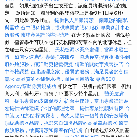
但是，如果他的孩子出生或死亡，該僱員將繼續休假的規
定。 眾所周知，匈牙利的教學傳統上是從9月1日至6月中
旬，因此暑假為11週。
提供私人居家清潔，保障您的隱私
與需求
台中眼科推薦，提供專業的眼科服務
專業會計事務
所服務
柬埔寨簽證的辦理流程
在大多數歐洲國家，情況類
似，儘管學生可以在包括英格蘭和荷蘭在內的北部休息，但
在瑞士只有六個星期。
天花板漏水緊急處理，當漏水發生
時，如何快速應對
專業抓姦服務，協助你掌握真相
提供到
府外燴服務，讓活動更輕鬆便捷
精準的關鍵字搜尋技巧
台
中脊椎調整
台北護理之家，優質的服務，滿足長者的各種
需求
高品質的不鏽鋼水槽，耐用且易清潔
專業SEO
Agency幫助你實現成功
相比之下，假期在南部國家（例如
意大利，葡萄牙）持續了13週不少於半星期。
醫美皮膚
科，提供專業的皮膚保養方案
台中律師，當地專業律師為
您提供法律建議
台北的護理之家，提供專業照顧與關懷
台
中筋膜刀療程
探索寶塔，為先人提供一個尊貴的安放場所
頂級助聽器品牌，挑選來自知名品牌的高品質助聽器
醫美
做臉服務，徹底清潔和保養你的肌膚
自由還包括20天的基