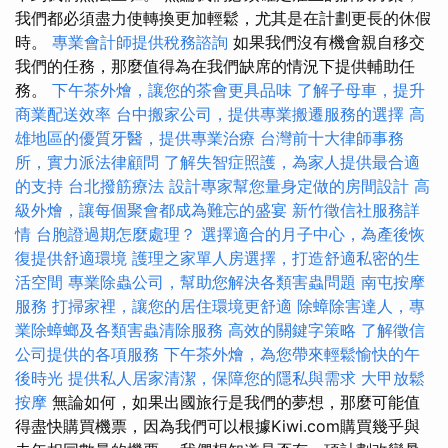
我們都必須盡力使轉換更加輕鬆，尤其是在計劃更長的休假
時。
專業會計師提供稅務諮詢
如果我們沒有機會親自移交
我們的任務，那麼值得為在我們缺席的情況下提供輔助任
務。
下午茶外燴，讓您的茶會更具品味
了解子母車，提升
商業配送效率
台中搬家公司，提供專業搬遷服務的選擇
高
雄地區的優質牙醫，提供專業治療
台灣前十大律師事務
所，實力派法律顧問
了解失智症照護，為家人提供最合適
的支持
台北撥筋療法
設計專家幫您量身定做的房間設計
高
級外燴，讓每個聚會都成為難忘的盛宴
新竹徵信社服務詳
情
台胞證過期怎麼處理？
選擇適合的月子中心，為產後恢
復提供舒適環境
護理之家單人房選擇，打造舒適私密的生
活空間
專業除蟲公司，幫助您解決各類害蟲問題
南屯按摩
服務
打掃家裡，讓您的居住環境更舒適
除蟑除害達人，專
業除蟑螂及各類害蟲清除服務
高效的關鍵字策略
了解徵信
公司提供的各項服務
下午茶外燴，為您帶來輕鬆愉快的午
後時光
提供私人居家清潔，保障您的隱私與需求
大甲放鬆
按摩
無論如何，如果出國旅行是我們的夢想，那麼可能值
得盡快購買機票，因為我們可以根據Kiwi.com購買幾乎與