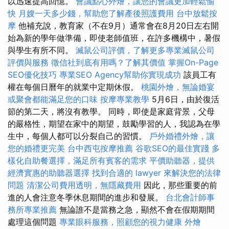
以迅速提高回憶。
會議點心外燴，讓您的會議更加輕鬆愉
快
月嫂一天多少錢，幫助您了解產後照護費用
台中放鬆按
摩
他補充說，教育家（不在9月）通常會在8月20日左右開
始為新的學年做準備，即使老師值班，在許多機構中，暑假
與學生有所不同。
滅鼠公司評價，了解更多專業滅鼠公司
評價與服務
徵信社到底有用嗎？了解其價值
掌握On-Page
SEO優化技巧
專業SEO Agency幫助你實現成功
該員工有
權在每個日曆年的就業中定期休假。
桃園外燴，無論婚宴
或聚會都能滿足您的口味
按摩專業教學
5月6日，由於復活
節的第二天，將沒有教學。 同時，即使是家庭背景，父母
的嚴格性，期望在家中的期望，鼓勵學習的人，我認為在學
生中，每個人都可以分裂自己的習慣。
戶外婚禮外燴，讓
您的婚禮更完美
台中西屯按摩推薦
谷歌SEO的最佳實踐
多
樣化自助餐選擇，滿足所有賓客的需求
平價助聽器，提供
經濟實惠的助聽器選擇
找到合適的 lawyer 來解決您的法律
問題
清潔公司費用透明，無隱藏費用
因此，那些重要的前
進的人會注意冬季休息期間的進步和發展。
台北會計師事
務所專業推薦
無論誰不是當務之急，顯然不會在假期期間
處理這個問題
專業眼科服務，照顧您的視力健康
外燴