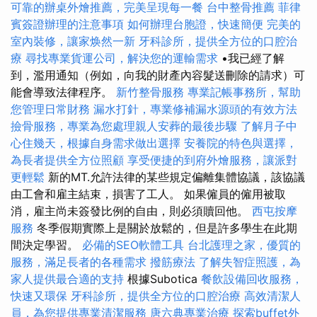
可靠的辦桌外燴推薦，完美呈現每一餐
台中整骨推薦
菲律
賓簽證辦理的注意事項
如何辦理台胞證，快速簡便
完美的
室內裝修，讓家焕然一新
牙科診所，提供全方位的口腔治
療
尋找專業貨運公司，解決您的運輸需求
•我已經了解
到，濫用通知（例如，向我的財產內容髮送刪除的請求）可
能會導致法律程序。
新竹整骨服務
專業記帳事務所，幫助
您管理日常財務
漏水打針，專業修補漏水源頭的有效方法
撿骨服務，專業為您處理親人安葬的最後步驟
了解月子中
心住幾天，根據自身需求做出選擇
安養院的特色與選擇，
為長者提供全方位照顧
享受便捷的到府外燴服務，讓派對
更輕鬆
新的MT.允許法律的某些規定偏離集體協議，該協議
由工會和雇主結束，損害了工人。 如果僱員的僱用被取
消，雇主尚未簽發比例的自由，則必須贖回他。
西屯按摩
服務
冬季假期實際上是關於放鬆的，但是許多學生在此期
間決定學習。
必備的SEO軟體工具
台北護理之家，優質的
服務，滿足長者的各種需求
撥筋療法
了解失智症照護，為
家人提供最合適的支持
根據Subotica
餐飲設備回收服務，
快速又環保
牙科診所，提供全方位的口腔治療
高效清潔人
員，為您提供專業清潔服務
唐六典專業治療
探索buffet外