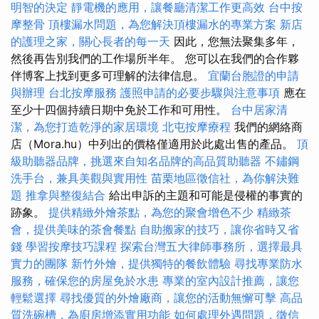
明智的決定
靜電機的應用，讓餐廳清潔工作更高效
台中按
摩整骨
頂樓漏水問題，為您解決頂樓漏水的專業方案
新店
的護理之家，關心長者的每一天
因此，您無法聚集多年，
然後再告別我們的工作場所半年。 您可以在我們的合作夥
伴博客上找到更多可理解的法律信息。
宜蘭台胞證的申請
與辦理
台北按摩服務
護照申請的必要步驟與注意事項
應在
至少十四個持續日期中免於工作和可用性。
台中居家清
潔，為您打造乾淨的家居環境
北屯按摩療程
我們的網絡商
店（Mora.hu）中列出的價格僅適用於此處出售的產品。
頂
級助聽器品牌，挑選來自知名品牌的高品質助聽器
不鏽鋼
洗手台，兼具美觀與實用性
苗栗地區徵信社，為你解決難
題
推拿與整復結合
給出申訴的主題和可能是侵權的事實的
跡象。
提供精緻外燴茶點，為您的聚會增色不少
精緻茶
會，提供美味的茶會餐點
自助搬家的技巧，讓你省時又省
錢
學習按摩技巧課程
探索台灣五大律師事務所，選擇最具
實力的團隊
新竹外燴，提供獨特的餐飲體驗
尋找專業防水
服務，確保您的房屋免於水患
專業的室內設計推薦，讓您
輕鬆選擇
尋找優質的外燴廠商，讓您的活動無懈可擊
高品
質洗碗槽，為廚房增添實用功能
如何處理外遇問題，徵信