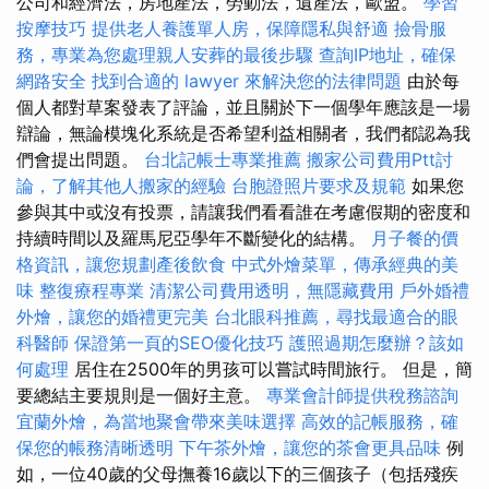
公司和經濟法，房地產法，勞動法，遺產法，歐盟。
學習
按摩技巧
提供老人養護單人房，保障隱私與舒適
撿骨服
務，專業為您處理親人安葬的最後步驟
查詢IP地址，確保
網路安全
找到合適的 lawyer 來解決您的法律問題
由於每
個人都對草案發表了評論，並且關於下一個學年應該是一場
辯論，無論模塊化系統是否希望利益相關者，我們都認為我
們會提出問題。
台北記帳士專業推薦
搬家公司費用Ptt討
論，了解其他人搬家的經驗
台胞證照片要求及規範
如果您
參與其中或沒有投票，請讓我們看看誰在考慮假期的密度和
持續時間以及羅馬尼亞學年不斷變化的結構。
月子餐的價
格資訊，讓您規劃產後飲食
中式外燴菜單，傳承經典的美
味
整復療程專業
清潔公司費用透明，無隱藏費用
戶外婚禮
外燴，讓您的婚禮更完美
台北眼科推薦，尋找最適合的眼
科醫師
保證第一頁的SEO優化技巧
護照過期怎麼辦？該如
何處理
居住在2500年的男孩可以嘗試時間旅行。 但是，簡
要總結主要規則是一個好主意。
專業會計師提供稅務諮詢
宜蘭外燴，為當地聚會帶來美味選擇
高效的記帳服務，確
保您的帳務清晰透明
下午茶外燴，讓您的茶會更具品味
例
如，一位40歲的父母撫養16歲以下的三個孩子（包括殘疾