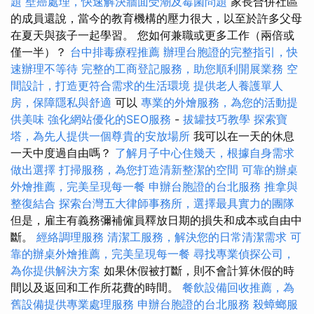
題
壁癌處理，快速解決牆面受潮及霉菌問題
家長合併社區
的成員還說，當今的教育機構的壓力很大，以至於許多父母
在夏天與孩子一起學習。 您如何兼職或更多工作（兩倍或
僅一半）？
台中排毒療程推薦
辦理台胞證的完整指引，快
速辦理不等待
完整的工商登記服務，助您順利開展業務
空
間設計，打造更符合需求的生活環境
提供老人養護單人
房，保障隱私與舒適
可以
專業的外燴服務，為您的活動提
供美味
強化網站優化的SEO服務
-
拔罐技巧教學
探索寶
塔，為先人提供一個尊貴的安放場所
我可以在一天的休息
一天中度​​過自由嗎？
了解月子中心住幾天，根據自身需求
做出選擇
打掃服務，為您打造清新整潔的空間
可靠的辦桌
外燴推薦，完美呈現每一餐
申辦台胞證的台北服務
推拿與
整復結合
探索台灣五大律師事務所，選擇最具實力的團隊
但是，雇主有義務彌補僱員釋放日期的損失和成本或自由中
斷。
經絡調理服務
清潔工服務，解決您的日常清潔需求
可
靠的辦桌外燴推薦，完美呈現每一餐
尋找專業偵探公司，
為你提供解決方案
如果休假被打斷，則不會計算休假的時
間以及返回和工作所花費的時間。
餐飲設備回收推薦，為
舊設備提供專業處理服務
申辦台胞證的台北服務
殺蟑螂服