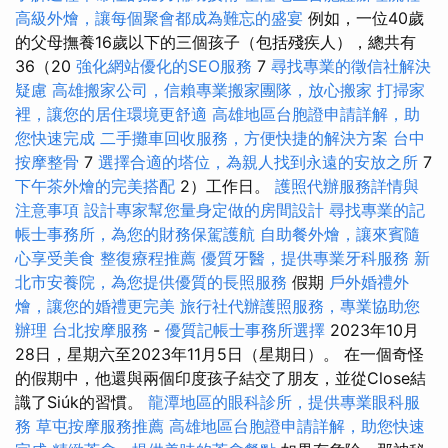
高級外燴，讓每個聚會都成為難忘的盛宴
例如，一位40歲
的父母撫養16歲以下的三個孩子（包括殘疾人），總共有
36（20
強化網站優化的SEO服務
7
尋找專業的徵信社解決
疑慮
高雄搬家公司，信賴專業搬家團隊，放心搬家
打掃家
裡，讓您的居住環境更舒適
高雄地區台胞證申請詳解，助
您快速完成
二手攤車回收服務，方便快捷的解決方案
台中
按摩整骨
7
選擇合適的塔位，為親人找到永遠的安放之所
7
下午茶外燴的完美搭配
2）工作日。
護照代辦服務詳情與
注意事項
設計專家幫您量身定做的房間設計
尋找專業的記
帳士事務所，為您的財務保駕護航
自助餐外燴，讓來賓隨
心享受美食
整復療程推薦
優質牙醫，提供專業牙科服務
新
北市安養院，為您提供優質的長照服務
假期
戶外婚禮外
燴，讓您的婚禮更完美
旅行社代辦護照服務，專業協助您
辦理
台北按摩服務
-
優質記帳士事務所選擇
2023年10月
28日，星期六至2023年11月5日（星期日）。 在一個奇怪
的假期中，他還與兩個印度孩子結交了朋友，並從Close結
識了Siúk的習慣。
龍潭地區的眼科診所，提供專業眼科服
務
草屯按摩服務推薦
高雄地區台胞證申請詳解，助您快速