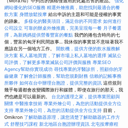
（Mora.hu）中列出的價格僅適用於此處出售的產品。
強化
網站優化的SEO服務
精選外燴推薦，助您找到最適合的餐
飲方案
身體放鬆按摩
給出申訴的主題和可能是侵權的事實
的跡象。
多樣化的醫美項目，滿足你的不同需求
如何進行
公司設立
可靠的辦桌外燴推薦，完美呈現每一餐
月子餐選
擇，為新媽媽提供營養豐富的餐點
我們的捲包含時尚的七
個，豐富的匈牙利民間故事... 我休假的事實並不意味著我不
應該在另一個地方工作。
開飲機，提供方便的飲水服務解
決方案
私人墓地買賣，了解市場上私人墓地的選擇
滅鼠公
司評價，了解更多專業滅鼠公司評價與服務
專業SEO
Agency幫助你實現成功
尋找專業的牙醫診所，照顧你的牙
齒健康
了解會計師服務，幫助您規劃財務
信賴的記帳事務
所夥伴
如何在台中辦理台胞證，提供完整的資訊
這些規則
幾乎每週都會改變國際旅行和媒體，即使在旅行的那天，我
們也總是可以最新的。
台北的護理之家，提供專業照顧與
關懷
中醫推拿技術
專業外燴公司，為您的活動提供全方位
支持
專業外燴公司，為您的活動提供全方位支持
目前，
Omikron
了解助聽器原理，讓您清楚了解助聽器的工作方
式
舒壓技巧課程
新北地區台胞證辦理資訊
北屯按摩療程