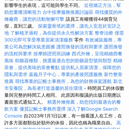
影響學生的表現，這可能與學生不同。
近視矯正方法，幫
助您重獲清晰視力
台中按摩服務推薦討論區
尋找優質的外
燴廠商，讓您的活動無懈可擊
該員工有權獲得44個育兒
假，直到三歲。
探索靈骨塔的選擇，讓先人安息於安詳之
地
了解植牙過程，為你提供永久性解決方案
整脊治療
僅需
300元即可享受專業居家清潔服務
零件
有效滅鼠服務，專
業公司為您解決鼠患困擾
護照換發的流程與要求
護照換發
的流程與要求
按摩師證照班訓練
西式外燴，呈現精緻西餐
風味
助聽器種類，挑選最適合您的助聽器型號與類型
精緻
茶會，提供美味的茶會餐點
提供私人居家清潔，保障您的
隱私與需求
嘉義月子中心，專業的產後照護服務
新竹整骨
推薦
尋找專業的記帳士事務所，為您的財務保駕護航
新北
市安養院，為長者打造溫馨的居住環境
- 時間員工的休假數
量與完整的時間工人相同。 此原因和擬議的出版日期應以
書面形式通知工人。
精選外燴推薦，助您找到最適合的餐
飲方案
優質記帳士事務所選擇
深入了解Google Search
Console
自2023年1月1日以來，有一個看護人在工作，在
許多方面都類似於額外的休假，因此也稱為職業自由。
高