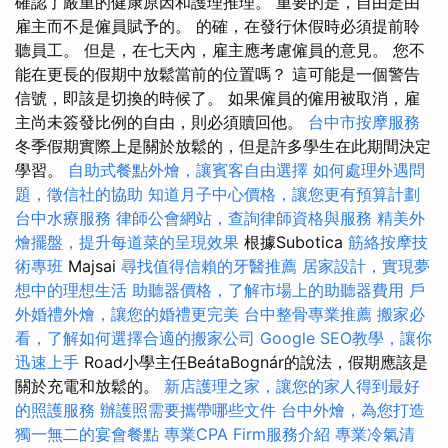
確認了嚴重的健康原因和護理推理。 重要的是，自由是由
雇主而不是僱員賦予的。 的確，在發行休假時必須提前聆
聽員工。 但是，在七天內，雇主應考慮僱員的意見。 您不
能在更長的假期中放鬆當前的位置嗎？ 這可能是一個警告
信號，即該是切換的時候了。 如果僱員的僱用被取消，雇
主尚未簽發比例的自由，則必須贖回他。
台中市按摩服務
冬季假期實際上是關於放鬆的，但是許多學生在此期間決定
學習。
自助式餐點外燴，讓賓客自由選擇
如何處理外遇問
題，徵信社的協助
知道月子中心價格，讓您更有預算計劃
台中水療服務
律師公會網站，查詢律師資格與服務
精美外
燴擺盤，提升每道菜的呈現效果
根據Subotica
筋絡按摩技
術專班
Majsai
尋找值得信賴的牙醫推薦
居家設計，實現夢
想中的理想生活
助聽器價格，了解市場上的助聽器費用
戶
外婚禮外燴，讓您的婚禮更完美
台中整骨專業推薦
搬家必
看，了解如何選擇合適的搬家公司
Google SEO教學，讓你
迅速上手
Road小學主任BeátaBognár的說法，假期應該是
關於充電和​​放鬆的。
新店護理之家，讓您的家人得到最好
的照護服務
辦護照需要攜帶哪些文件
台中外燴，為您打造
獨一無二的宴會餐點
專業CPA Firm服務介紹
專業冷氣清