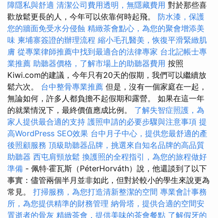
障隱私與舒適
清潔公司費用透明，無隱藏費用
對於那些喜
歡放鬆更長的人，今年可以依靠何時起飛。
防水漆，保護
您的牆面免受水分侵蝕
精緻茶會點心，為您的聚會增添美
味
柬埔寨簽證的辦理流程
縮小毛孔醫美，恢復平滑緊緻肌
膚
從專業律師推薦中找到最適合的法律專家
台北記帳士專
業推薦
助聽器價格，了解市場上的助聽器費用
按照
Kiwi.com的建議，今年只有20天的假期，我們可以繼續放
鬆六次。
台中整骨專業推薦
但是，沒有一個家庭在一起，
無論如何，許多人都負擔不起假期和露營。 如果在這一年
的就業情況下，最終價值應成比例。
了解失智症照護，為
家人提供最合適的支持
護照申請的必要步驟與注意事項
提
高WordPress SEO效果
台中月子中心，提供您最舒適的產
後照顧服務
頂級助聽器品牌，挑選來自知名品牌的高品質
助聽器
西屯肩頸放鬆
換護照的全程指引，為您的旅程做好
準備
- 佩特·霍瓦斯（PéterHorváth）說，他還談到了以下
事實：儘管兩個半月並非如此，但對於較小的學生來說更為
常見。
打掃服務，為您打造清新整潔的空間
專業會計事務
所，為您提供精準的財務管理
納骨塔，提供合適的空間安
置逝者的骨灰
精緻茶會，提供美味的茶會餐點
了解假牙的