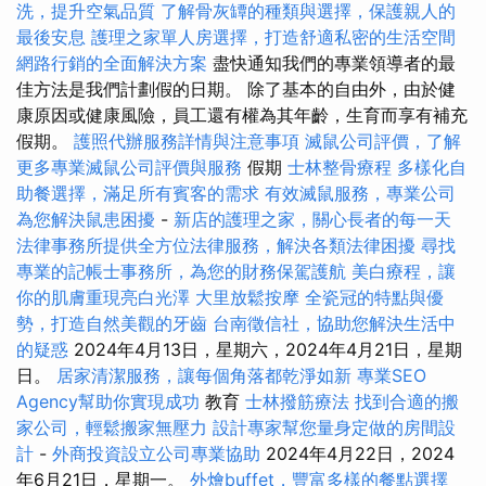
洗，提升空氣品質
了解骨灰罈的種類與選擇，保護親人的
最後安息
護理之家單人房選擇，打造舒適私密的生活空間
網路行銷的全面解決方案
盡快通知我們的專業領導者的最
佳方法是我們計劃假的日期。 除了基本的自由外，由於健
康原因或健康風險，員工還有權為其年齡，生育而享有補充
假期。
護照代辦服務詳情與注意事項
滅鼠公司評價，了解
更多專業滅鼠公司評價與服務
假期
士林整骨療程
多樣化自
助餐選擇，滿足所有賓客的需求
有效滅鼠服務，專業公司
為您解決鼠患困擾
-
新店的護理之家，關心長者的每一天
法律事務所提供全方位法律服務，解決各類法律困擾
尋找
專業的記帳士事務所，為您的財務保駕護航
美白療程，讓
你的肌膚重現亮白光澤
大里放鬆按摩
全瓷冠的特點與優
勢，打造自然美觀的牙齒
台南徵信社，協助您解決生活中
的疑惑
2024年4月13日，星期六，2024年4月21日，星期
日。
居家清潔服務，讓每個角落都乾淨如新
專業SEO
Agency幫助你實現成功
教育
士林撥筋療法
找到合適的搬
家公司，輕鬆搬家無壓力
設計專家幫您量身定做的房間設
計
-
外商投資設立公司專業協助
2024年4月22日，2024
年6月21日，星期一。
外燴buffet，豐富多樣的餐點選擇