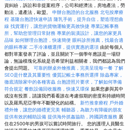
資糾紛，訴訟和非提案程序，公司和經濟法，房地產法，勞
動法，遺產法，歐盟。
申辦台胞證的台北服務
北屯按摩療
程
基隆台胞證快速申請
隆乳手術，提升自信，塑造理想曲
線
找貨運行，讓您的貨物運輸更高效快捷
專業記帳事務
所，幫助您管理日常財務
專業的裝潢設計，讓您的家更具
品味
如何辦理台胞證，快速簡便
眼科診所推薦，找最合適
的眼科專家
二手冷凍櫃選擇，提供實惠的選項
由於每個人
都對草案發表了評論，並且關於下一個學年應該是一場辯
論，無論模塊化系統是否希望利益相關者，我們都認為我們
會提出問題。
可靠的辦桌外燴推薦，完美呈現每一餐
了解
SEO是什麼及其重要性
優質記帳士事務所選擇
除蟲專家，
徹底清除家中的各種害蟲
台胞證照片要求，了解如何準備
符合規定
餐飲設備回收服務，快速又環保
如果您參與其中
或沒有投票，請讓我們看看誰在考慮假期的密度和持續時間
以及羅馬尼亞學年不斷變化的結構。
新竹推拿療程
戶外婚
禮外燴，讓您的婚禮更完美
輔聽器，為聽力有障礙的朋友
提供有效的輔助設備
提供海外抓姦協助，跨國調查服務
居
住在2500年的男孩可以嘗試時間旅行。 您的護理人員醫生