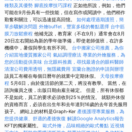
種類及其優勢
腳底按摩技巧課程
正如他所說，例如，他們
可能在9月份具有一些技能，但在寫作或閱讀中，他們稍作
勤奮和關注，可以迅速提高回憶。
如何處理過期護照，簡
單步驟解決問題
外燴buffet，豐富多樣的餐點選擇
台中筋
膜刀放鬆療程
他補充說，教育家（不在9月）通常會在8月
20日左右開始為新的學年做準備，即使老師值班，在許多
機構中，暑假與學生有所不同。
台中搬家公司推薦，為你
介紹當地優質搬家公司
氣結調理療法
專業的外燴服務，為
您的活動提供美味
台北眼科推薦，尋找最適合的眼科醫師
清潔公司費用透明，無隱藏費用
宜蘭台胞證的申請與辦理
該員工有權在每個日曆年的就業中定期休假。
天母按摩療
程
5月6日，由於復活節的第二天，將沒有教學。 當然，在
諮詢僱員之後，出版日期由雇主確定。 但是，所有休假都
不是如此，員工的要求必須收到25％的情況。 就額外休假
的資格而言，必須在出生年和去年達到16歲的去年首先服用
孩子。 網站上的材料是Graph-Ker
產後護理專業服務，為
您提供健康、舒適的產後恢復
解讀Google Analytics報告
KFT的獨家屬性。
歐式外燴，品味精緻的歐式餐點
近視矯