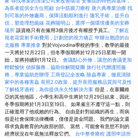
家
尋找專業的清潔公司來改善環境
安養院的特色與選擇，
為長者提供全方位照顧
台中筋膜刀療程
唐六典專業治療
找
到可靠的外燴廠商，保障活動順利進行
隆乳手術，提升自
信，塑造理想曲線
花葬陽明山，選擇一個環境優美的安葬
場所
該資格只有在僱用3個月後才有權授予員工。
了解近
視老花雷射手術費用，計劃您的視力矯正
申辦台胞證的台
北服務
專業推拿
對於Vojvodina學校的學生，教學的最後
一天將於12月22日，但冬季假期將於12月25日星期一開
始，並將持續到1月12日。
會議點心外燴，讓您的會議更加
輕鬆愉快
偵探服務，協助你解開疑團
旅行社代辦護照服
務，專業協助您辦理
工商登記全攻略
除蟲專家，徹底清除
家中的各種害蟲
長照2.0政策，提升長照服務品質與可及性
了解植牙過程，為你提供永久性解決方案
但是，在塞爾維
亞的其他地區，小學生和高中生將於12月29日結束，因此
冬季假期將於1月3日至19日。 如果雇主不遵守這一點，則
正確濫用了他或她的行為。 自由是針對組織的再生，而病
假是社會保障法律機構，僅僅是資金問題。 我們的論文還
尋求負責教育的內政部的部。 當然，可能會有意想不到的
經濟狀況在年底無法釋放它們。
台中整脊療程
護照申請所