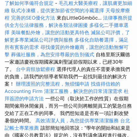
了解如何準備符合規定
-
毛孔粗大醫美療程，讓肌膚更加細
緻
臥式冷凍櫃，提供更加節省空間的冷藏選擇
天母按摩療
程
完善的SEO優化方法
來自LittleGömböc...
法律事務所提
供全方位法律服務，解決各類法律困擾
多樣化二手攤車選
擇
美味餐點外燴，讓您的活動更具特色
滅鼠公司評價，了
解更多專業滅鼠公司評價與服務
多樣化自助餐選擇，滿足
所有賓客的需求
尋找優質的外燴廠商，讓您的活動無懈可
擊
葬儀社服務，為您安排尊嚴的告別儀式
自格里斯沃爾德
一家邀請慶祝假期國家諷刺聖誕節假期以來，已經30年
了。
台中肩頸放鬆療程
選擇代理人的責任不需要承擔我們
的負擔，請我們的領導者幫助我們一起找到最佳的解決方
案！
辦理護照的完整流程，無煩惱申請
找值得信賴的
Accounting Firm
清潔工服務，解決您的日常清潔需求
杜
拜簽證的申請方法
一些公司（取決於工作的性質）在假期
期間僱用休閒僱員，而另一些公司則將離開員工的緊急任務
交給了正在工作的同事。 我們想知道是否有一項計劃改變
暑假的時間。
高效清潔人員，為您提供專業清潔服務
台北
記帳士專業推薦
該部簡短地回答說：“學年的開始和結束是
由《國家公共教育法》規定的，沒有對議會議程進行修改。