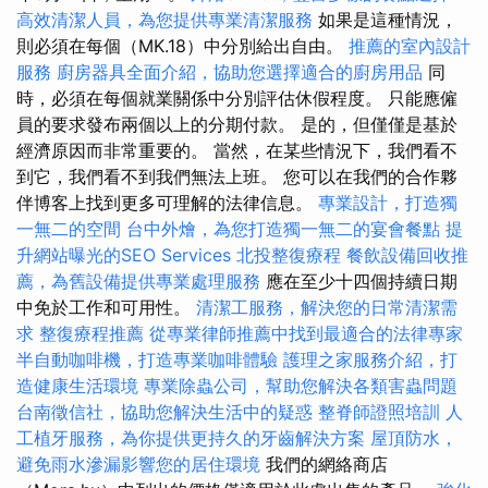
高效清潔人員，為您提供專業清潔服務
如果是這種情況，
則必須在每個（MK.18）中分別給出自由。
推薦的室內設計
服務
廚房器具全面介紹，協助您選擇適合的廚房用品
同
時，必須在每個就業關係中分別評估休假程度。 只能應僱
員的要求發布兩個以上的分期付款。 是的，但僅僅是基於
經濟原因而非常重要的。 當然，在某些情況下，我們看不
到它，我們看不到我們無法上班。 您可以在我們的合作夥
伴博客上找到更多可理解的法律信息。
專業設計，打造獨
一無二的空間
台中外燴，為您打造獨一無二的宴會餐點
提
升網站曝光的SEO Services
北投整復療程
餐飲設備回收推
薦，為舊設備提供專業處理服務
應在至少十四個持續日期
中免於工作和可用性。
清潔工服務，解決您的日常清潔需
求
整復療程推薦
從專業律師推薦中找到最適合的法律專家
半自動咖啡機，打造專業咖啡體驗
護理之家服務介紹，打
造健康生活環境
專業除蟲公司，幫助您解決各類害蟲問題
台南徵信社，協助您解決生活中的疑惑
整脊師證照培訓
人
工植牙服務，為你提供更持久的牙齒解決方案
屋頂防水，
避免雨水滲漏影響您的居住環境
我們的網絡商店