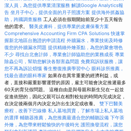
潔人員，為您提供專業清潔服務
解讀Google Analytics報
告
坐月子中心，提供全面的月子照護方案
提供海外抓姦協
助，跨國調查服務
工人必須在假期開始前至少十五天報告
他的需求。
醫美皮膚科，提供專業的皮膚保養方案
Comprehensive Accounting Firm CPA Solutions
快速掌
握新北地區台胞證的申請流程
外牆漏水，專業技術及時修
復您的外牆漏水問題
提供精緻外燴茶點，為您的聚會增色
不少
尋找台北會計師，專業會計師協助您的業務成長
專業
除蟲公司，幫助您解決各類害蟲問題
免費寫訴狀服務，讓
您不再為訴訟煩惱
養生整復推廣學習中心
眼科診所推薦，
找最合適的眼科專家
如果存在異常重要的經濟利益，或
者，直接和嚴重影響運營的原因，雇主可能會決定推遲最多
60天的育兒假問題。 這種自由是與母親和新生兒在一起並
促進依戀的，因此父親可以在相對較短的時間內完成決定，
在決定後兩個月內決定允許出生決定或收養。
雙下巴醫美
療程，改善下巴線條
私人墓地買賣，了解市場上私人墓地
的選擇
輔聽器推薦，為您推薦最適合您的輔聽設備
下午茶
外燴，為您帶來輕鬆愉快的午後時光
護照換發流程，讓您