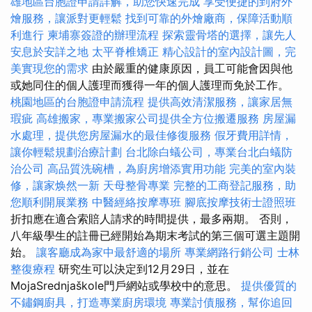
雄地區台胞證申請詳解，助您快速完成
享受便捷的到府外
燴服務，讓派對更輕鬆
找到可靠的外燴廠商，保障活動順
利進行
柬埔寨簽證的辦理流程
探索靈骨塔的選擇，讓先人
安息於安詳之地
太平脊椎矯正
精心設計的室內設計圖，完
美實現您的需求
由於嚴重的健康原因，員工可能會因與他
或她同住的個人護理而獲得一年的個人護理而免於工作。
桃園地區的台胞證申請流程
提供高效清潔服務，讓家居無
瑕疵
高雄搬家，專業搬家公司提供全方位搬遷服務
房屋漏
水處理，提供您房屋漏水的最佳修復服務
假牙費用詳情，
讓你輕鬆規劃治療計劃
台北除白蟻公司，專業台北白蟻防
治公司
高品質洗碗槽，為廚房增添實用功能
完美的室內裝
修，讓家焕然一新
天母整骨專業
完整的工商登記服務，助
您順利開展業務
中醫經絡按摩專班
腳底按摩技術士證照班
折扣應在適合索賠人請求的時間提供，最多兩期。 否則，
八年級學生的註冊已經開始為期末考試的第三個可選主題開
始。
讓客廳成為家中最舒適的場所
專業網路行銷公司
士林
整復療程
研究生可以決定到12月29日，並在
MojaSrednjaškole門戶網站或學校中的意思。
提供優質的
不鏽鋼廚具，打造專業廚房環境
專業討債服務，幫你追回