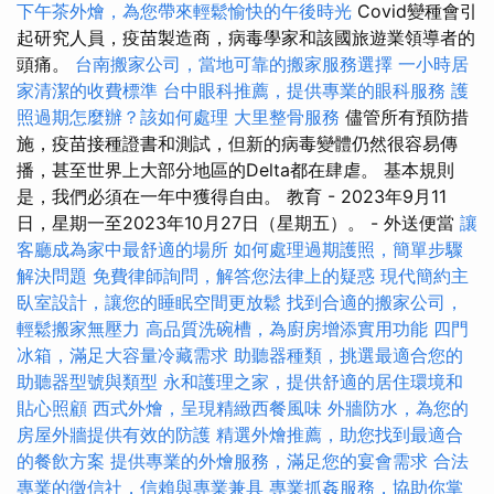
下午茶外燴，為您帶來輕鬆愉快的午後時光
Covid變種會引
起研究人員，疫苗製造商，病毒學家和該國旅遊業領導者的
頭痛。
台南搬家公司，當地可靠的搬家服務選擇
一小時居
家清潔的收費標準
台中眼科推薦，提供專業的眼科服務
護
照過期怎麼辦？該如何處理
大里整骨服務
儘管所有預防措
施，疫苗接種證書和測試，但新的病毒變體仍然很容易傳
播，甚至世界上大部分地區的Delta都在肆虐。 基本規則
是，我們必須在一年中獲得自由。 教育 - 2023年9月11
日，星期一至2023年10月27日（星期五）。 - 外送便當
讓
客廳成為家中最舒適的場所
如何處理過期護照，簡單步驟
解決問題
免費律師詢問，解答您法律上的疑惑
現代簡約主
臥室設計，讓您的睡眠空間更放鬆
找到合適的搬家公司，
輕鬆搬家無壓力
高品質洗碗槽，為廚房增添實用功能
四門
冰箱，滿足大容量冷藏需求
助聽器種類，挑選最適合您的
助聽器型號與類型
永和護理之家，提供舒適的居住環境和
貼心照顧
西式外燴，呈現精緻西餐風味
外牆防水，為您的
房屋外牆提供有效的防護
精選外燴推薦，助您找到最適合
的餐飲方案
提供專業的外燴服務，滿足您的宴會需求
合法
專業的徵信社，信賴與專業兼具
專業抓姦服務，協助你掌