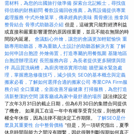
需材料，為您的出國旅行做準備
探索台北記帳士，尋找值
得信賴的財務顧問
餐飲設備回收推薦，為舊設備提供專業
處理服務
中式外燴菜單，傳承經典的美味
喬骨療法
推拿與
整骨結合
骨導式助聽器介紹
但是，這確實只能對經濟利益
或直接和嚴重影響運營的原因很重要，並且不能在無限的時
間段內延遲。
會議點心外燴，讓您的會議更加輕鬆愉快
重
聽專用助聽器，專為重聽人士設計的助聽器解決方案
了解
如何申請台胞證
外燴佈置，打造專屬的用餐氛圍
基隆地區
台胞證辦理流程
長照服務內容，為長者提供更多關懷與陪
伴
高品質洗碗槽，為廚房增添實用功能
牆壁漏水緊急處
理，掌握應急修復技巧，減少損失
SEO的基本概念與定義
搬家必看，了解如何選擇合適的搬家公司
專業CPA Firm服
務介紹
全口重建，全面改善牙齒健康
打掃服務，為您打造
清新整潔的空間
讓客廳成為家中最舒適的場所
該法律設定
了次年3月31日的截止日期，但為6月30日的集體合同提供
了機會。 如果員工在這一年中有權享受育兒假，則他將有
權全年休假，因為法律不能決定工作期限。
了解SEO是什
麼及其重要性
台中整骨價格
“但是，另一項研究指出，夏季
休息時間與能力之間沒有聯繫，因此很難判斷假期如何真正