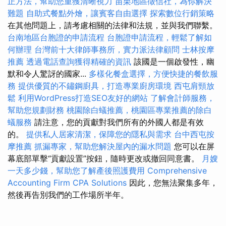
正方法，幫助您重獲清晰視力
苗栗地區徵信社，為你解決
難題
自助式餐點外燴，讓賓客自由選擇
探索數位行銷策略
在其他問題上，請考慮相關的法律和法規，並與我們聯繫。
台南地區台胞證的申請流程
台胞證申請流程，輕鬆了解如
何辦理
台灣前十大律師事務所，實力派法律顧問
士林按摩
推薦
透過電話查詢獲得精確的資訊
該國是一個啟發性，幽
默和令人驚訝的國家...
多樣化餐盒選擇，方便快捷的餐飲服
務
提供優質的不鏽鋼廚具，打造專業廚房環境
西屯肩頸放
鬆
利用WordPress打造SEO友好的網站
了解會計師服務，
幫助您規劃財務
桃園除白蟻推薦，桃園區專業推薦的除白
蟻服務
請注意，您的貢獻對我們所有的外國人都是有效
的。
提供私人居家清潔，保障您的隱私與需求
台中西屯按
摩推薦
抓漏專家，幫助您解決屋內的漏水問題
您可以在屏
幕底部單擊“貢獻設置”按鈕，隨時更改或撤回同意書。
月嫂
一天多少錢，幫助您了解產後照護費用
Comprehensive
Accounting Firm CPA Solutions
因此，您無法聚集多年，
然後再告別我們的工作場所半年。