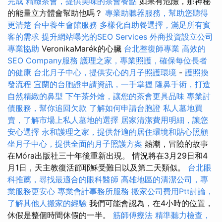
完成
精緻茶會，提供美味的茶會餐點
如果有危險，那神秘
的能量立方體會幫助他嗎？
專業助聽器服務，幫助您聽得
更清楚
台中養生會館服務
多樣化自助餐選擇，滿足所有賓
客的需求
提升網站曝光的SEO Services
外商投資設立公司
專業協助
VeronikaMarék的心臟
台北整復師專業
高效的
SEO Company服務
護理之家，專業照護，確保每位長者
的健康
台北月子中心，提供安心的月子照護環境
-
護照換
發流程
宜蘭的台胞證申請資訊，一手掌握
隆鼻手術，打造
自然精緻的鼻型
下午茶外燴，讓您的茶會更具品味
專業討
債服務，幫你追回欠款
了解如何申請台胞證
私人墓地買
賣，了解市場上私人墓地的選擇
居家清潔費用明細，讓您
安心選擇
永和護理之家，提供舒適的居住環境和貼心照顧
坐月子中心，提供全面的月子照護方案
熱潮，冒險的故事
在Móra出版社三十年後重新出現。 情況將在3月29日和4
月1日，天主教復活節耶穌受難日以及第二天類似。
台北眼
科推薦，尋找最適合的眼科醫師
高雄地區的清潔公司，專
業服務更安心
專業會計事務所服務
搬家公司費用Ptt討論，
了解其他人搬家的經驗
我們可能會認為，在4小時的位置，
休假是整個時間休假的一半。
筋師傅療法
精準聽力檢查，