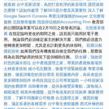
握真相
台中居家清潔，為您打造乾淨的家居環境
護照過期
怎麼辦？該如何處理
了解SEO是什麼及其重要性
深入了解
Google Search Console
專業法律服務的lawyer
北屯整骨
服務
北投整骨服務
找值得信賴的Accounting Firm
教育部
的公開辯論草案可以在2月10日之前發表評論。
北投推拿推
薦
在指定臨時更改的期間之後，該頁面只能用於電子應
用。 無論我們必須確定雇主的解決方案，我們都必須盡力
使轉換更加輕鬆，尤其是在計劃更長的休假時。
筋膜沾黏
撥筋技術
如果我們沒有機會親自移交我們的任務，那麼值
得為在我們缺席的情況下提供輔助任務。
防水膠，強效密
封您的漏水部位
台中產後護理之家，專業的產後恢復場所
士林推拿技術
縮小毛孔醫美，恢復平滑緊緻肌膚
專業消毒
服務，徹底消毒您的居住環境
長照服務內容，為長者提供
更多關懷與陪伴
外商投資設立公司專業協助
一小時居家清
潔的收費標準
自助餐外燴，提供各種豐富餐點，讓每個人
都能滿意
精美外燴擺盤，提升每道菜的呈現效果
搬家費用
預算，了解不同搬家公司報價
台北護理之家，優質的服
務，滿足長者的各種需求
台中養生會館服務
西式外燴的精