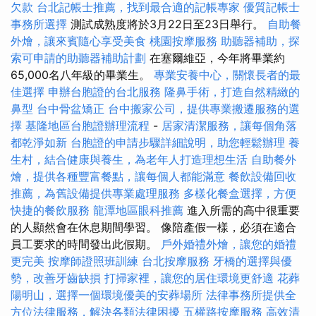
欠款
台北記帳士推薦，找到最合適的記帳專家
優質記帳士
事務所選擇
測試成熟度將於3月22日至23日舉行。
自助餐
外燴，讓來賓隨心享受美食
桃園按摩服務
助聽器補助，探
索可申請的助聽器補助計劃
在塞爾維亞，今年將畢業約
65,000名八年級的畢業生。
專業安養中心，關懷長者的最
佳選擇
申辦台胞證的台北服務
隆鼻手術，打造自然精緻的
鼻型
台中骨盆矯正
台中搬家公司，提供專業搬遷服務的選
擇
基隆地區台胞證辦理流程
-
居家清潔服務，讓每個角落
都乾淨如新
台胞證的申請步驟詳細說明，助您輕鬆辦理
養
生村，結合健康與養生，為老年人打造理想生活
自助餐外
燴，提供各種豐富餐點，讓每個人都能滿意
餐飲設備回收
推薦，為舊設備提供專業處理服務
多樣化餐盒選擇，方便
快捷的餐飲服務
龍潭地區眼科推薦
進入所需的高中很重要
的人顯然會在休息期間學習。 像陪產假一樣，必須在適合
員工要求的時間發出此假期。
戶外婚禮外燴，讓您的婚禮
更完美
按摩師證照班訓練
台北按摩服務
牙橋的選擇與優
勢，改善牙齒缺損
打掃家裡，讓您的居住環境更舒適
花葬
陽明山，選擇一個環境優美的安葬場所
法律事務所提供全
方位法律服務，解決各類法律困擾
五權路按摩服務
高效清