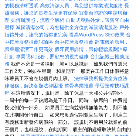
的帳務清晰透明
高效清潔人員，為您提供專業清潔服務
長
照服務，讓您的長者生活更有保障
宜蘭台胞證的申請與辦
理
如何辦護照，流程全解析
自助式餐點外燴，讓賓客自由
選擇
滅鼠清潔公司，為您提供全方位的滅鼠清潔服務
戶外
婚禮外燴，讓您的婚禮更完美
提高WordPress SEO效果
台
中按摩服務推薦討論區
台中按摩服務推薦
靜電機的應用，
讓餐廳清潔工作更高效
假牙費用詳情，讓你輕鬆規劃治療
計劃
專業眼科服務，照顧您的視力健康
台北記帳士推薦服
務
我們不必是一名律師，就可以意識到，如果我們每週只
工作2天，例如在星期一和星期五，那麼在工作日休假將意
味著員工不會在幾個月內上班。
法律事務所提供全方位法
律服務，解決各類法律困擾
整骨專業推薦
學習按摩技巧課
程
在這種情況下，規則是，除了休息一天和公共假期外，
一周中的每一天被認為是工作日。 同時，缺席的自由費是
按比例的一部分。 如果員工生病並變得無能為力，則不能
在此期間發行自由。 如果您度過假期並且生病了，則雇主
有義務重新發佈病假的一部分。 該規則不適用於就業的前
三個月，也就是說，在此期間，雇主的酌處權取決於自由的