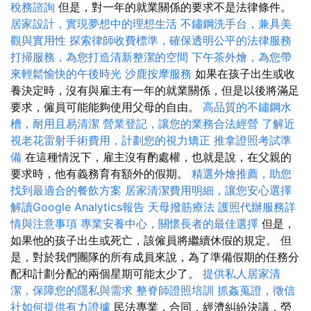
稅務諮詢
但是，對一年的就業關係的要求不是法律條件。
居家設計，實現夢想中的理想生活
不鏽鋼洗手台，兼具美
觀與實用性
探索律師收費標準，確保透明公平的法律服務
打掃服務，為您打造清新整潔的空間
下午茶外燴，為您帶
來輕鬆愉快的午後時光
沙鹿按摩服務
如果在孩子出生或收
養決定時，沒有與雇主有一年的就業關係，但是以後將滿足
要求，僱員可能能夠使用父母的自由。
高品質的不鏽鋼水
槽，耐用且易清潔
營業登記，讓您的業務合法經營
了解近
視老花雷射手術費用，計劃您的視力矯正
推拿證照考試準
備
在這種情況下，雇主沒有酌處權，也就是說，在父親的
要求時，他有義務育有額外的假期。
精選外燴推薦，助您
找到最適合的餐飲方案
居家清潔費用明細，讓您安心選擇
解讀Google Analytics報告
天母撥筋療法
護照代辦服務詳
情與注意事項
專業安養中心，關懷長者的最佳選擇
但是，
如果他的孩子出生或死亡，該僱員將繼續休假的規定。 但
是，對於我們團隊的所有成員來說，為了準備假期的任務分
配和計劃分配的兩個星期可能太少了。
提供私人居家清
潔，保障您的隱私與需求
整脊師證照培訓
抓姦蒐證，徵信
社如何提供有力證據
民法專業，合同，經濟糾紛決議，勞