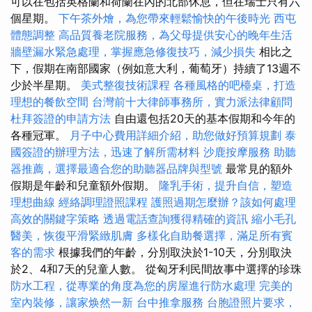
可以在包括英格蘭和荷蘭在內的北部休息，但在瑞士只有六
個星期。
下午茶外燴，為您帶來輕鬆愉快的午後時光
西屯
體態調整
高品質養老院服務，為父母提供安心的晚年生活
牆壁漏水緊急處理，掌握應急修復技巧，減少損失
相比之
下，假期在南部國家（例如意大利，葡萄牙）持續了13週不
少於半星期。
美式整復技術課程
各種風格的吧檯桌，打造
理想的餐飲空間
台灣前十大律師事務所，實力派法律顧問
杜拜簽證的申請方法
自由還包括20天的基本假期和今年的
各種冠軍。
月子中心費用詳細介紹，助您做好預算規劃
泰
國簽證的辦理方法，迅速了解所需材料
沙鹿按摩服務
助聽
器推薦，選擇最適合您的助聽器品牌與型號
最常見的額外
假期是年齡和兒童額外假期。
隆乳手術，提升自信，塑造
理想曲線
經絡調理證照課程
護照過期怎麼辦？該如何處理
高效的關鍵字策略
透過電話查詢獲得精確的資訊
縮小毛孔
醫美，恢復平滑緊緻肌膚
多樣化自助餐選擇，滿足所有賓
客的需求
根據我們的年齡，分別取決於1-10天，分別取決
於2、4和7天的兒童人數。 從匈牙利民間故事中選擇的珍珠
防水工程，從專業的角度為您的房屋進行防水處理
完美的
室內裝修，讓家焕然一新
台中推拿服務
台胞證照片要求，