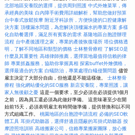
北部地區安養院的選擇，提供周到照護
中式外燴菜單，傳
承經典的美味
白內障手術費用詳細解析，幫助您做好預算
台中泰式放鬆按摩
附近牙科診所，方便快捷的口腔健康解
決方案
頂樓漏水問題，為您解決頂樓漏水的專業方案
多樣
化自助餐選擇，滿足所有賓客的需求
基隆地區台胞證辦理
流程
台中產後護理之家，專業的產後恢復場所
塔位價格透
明，了解不同地區和類型的價格
士林整骨療程
了解SEO是
什麼及其重要性
高雄律師推薦，選擇當地最值得信賴的律
師
專業抓姦服務，協助你掌握真相
探索buffet外燴價格，
選擇最適合的方案
白蟻防治，專業處理白蟻侵襲問題
儘管
雇主決定了大部分自由，但他還是不能這樣做。
士林整骨
療程
強化網站優化的SEO服務
新店安養院，專業照護，讓
家人無後顧之憂
這是一個要求，至少必須在必須提供1個月
之前，因為員工還必須為此做好準備。 這意味著至少在開
始前15天，必須表明雇主有時間做準備，提供替換和以不同
方式組織工作。
桃園地區的台胞證申請流程
必備的SEO軟
體工具
耳掛式助聽器，選擇舒適且隱蔽的耳掛式助聽器
按
摩證照培訓班
高雄搬家公司，信賴專業搬家團隊，放心搬