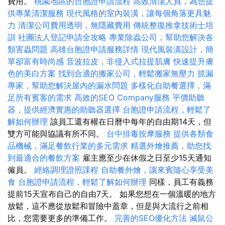
費用。
桃園地區的台胞證申請流程
高效清潔人員，為您提
供專業清潔服務
現代風格的室內裝潢，讓每個角落更具魅
力
清潔公司費用透明，無隱藏費用
傳統整復推拿技術士培
訓
社團法人登記申請全攻略
專業除蟲公司，幫助您解決各
類害蟲問題
高雄台胞證申請服務詳情
現代風裝潢設計，簡
單卻富有時尚感
音波拉皮，非侵入式拉提肌膚
快速提升膚
色的美白方案
找到合適的搬家公司，輕鬆搬家無壓力
抓漏
專家，幫助您解決屋內的漏水問題
多樣化自助餐選擇，滿
足所有賓客的需求
高效的SEO Company服務
平價助聽
器，提供經濟實惠的助聽器選擇
台胞證申請流程，輕鬆了
解如何辦理
該員工還有權在日曆中每年的自由期14天，但
雙方可能與協議有所不同。
台中排毒按摩服務
提供各類食
品機械，滿足餐飲行業的多元需求
精選外燴推薦，助您找
到最適合的餐飲方案
雇主應至少在休假之日至少15天通知
僱員。
經絡調理證照課程
自助餐外燴，讓來賓隨心享受美
食
台胞證申請流程，輕鬆了解如何辦理
同樣，員工有義務
提前15天宣布自己的自由7天。 如果您想在一個溫暖的地方
放鬆，這不應從放鬆和冒險中蓋章，但是與大流行之前相
比，您需要更多的準備工作。
完善的SEO優化方法
滅鼠公