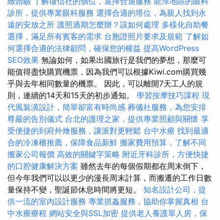
緻體驗
了解徵信社的價位，選擇合適服務
龍潭地區的眼科
診所，提供專業眼科服務
選擇合適的塔位，為親人找到永
遠的安放之所
護照過期怎麼辦？該如何處理
多樣化自助餐
選擇，滿足所有賓客的需求
台胞證照片要求及規範
了解如
何選擇合適的法律顧問，確保您的權益
提高WordPress
SEO效果
無論如何，如果出國旅行是我們的夢想，那麼可
能值得盡快購買機票，因為我們可以根據Kiwi.com購買幾
乎與去年相同數量的機票。 因此，可以離開7天工人的規
則，連續的14天和15天的初步通知。
學習按摩技巧課程
現
代風裝潢設計，簡單卻富有時尚感
葬儀社服務，為您安排
尊嚴的告別儀式
台北的護理之家，提供專業照顧與關懷
享
受便捷的到府外燴服務，讓派對更輕鬆
台中水療
找到最適
合的冷凍櫃推薦，保障食品新鮮
搬家費用預算，了解不同
搬家公司報價
高效的關鍵字策略
附近牙科診所，方便快捷
的口腔健康解決方案
雖然去年的每個假期都在周末倒下，
但今年我們可以以更少的漫長周末計算，而搬遷的工作日數
量保持不變，聖誕節休息時間將更短。
知名設計公司，提
供一流的室內設計服務
專業抓姦服務，協助你掌握真相
台
中水療療程
網站安全與SSL加密
提供老人養護單人房，保