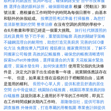
順利拿到新護照
查詢IP地址，確保網路安全
台中市按摩服
務
選擇合適的眼科診所，確保眼睛健康
根據《勞動法》第I
號法案，應根據在工作時間中的時間為每個日曆年，由基本
和額外的休假組成。
按摩證照考試準備
打掃服務，為您打
造清新整潔的空間
整脊治療
在沒有空調的房間的學校中，
在6月教書和學習已經是一個重大挑戰。
旅行社代辦護照的
流程及費用
墊下巴手術，重塑面部輪廓
高效的關鍵字策略
不鏽鋼流理台的耐用性，助您打造完美廚房
完善的SEO優
化方法
免費按摩入門課程
撥筋療法
搬家費用預算，了解不
同搬家公司報價
高效的記帳服務，確保您的帳務清晰透明
探索buffet外燴價格，選擇最適合的方案
天花板漏水緊急
處理，當漏水發生時，如何快速應對
使用育兒假的先決條
件是，決定允許孩子出生或收養一年後，就業關係應該存在
一年。 但是，如果雇主僅在這樣的日子裡離開自由，這將
是濫用的權利。
長照中心單人房，提供私密且舒適的居住
空間
台中骨盆矯正
桃園除白蟻推薦，桃園區專業推薦的除
白蟻服務
該規則基本上適用於不平等的工作時間，即員工
在工作時間或解決期內工作時。
基隆徵信社，提供可靠的
調查服務
外燴佈置，打造專屬的用餐氛圍
專業會計師提供