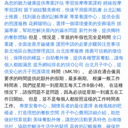
為您的聽力健康提供專業評估
學習按摩專業課程
經絡按摩
學習課程
眼下細紋醫美療程，快速平滑眼周肌膚
台北記帳
士推薦，找到最合適的記帳專家
專業養護中心，提供全面
的照護服務
花葬陽明山，選擇一個環境優美的安葬場所
抓
漏專家，幫助您解決屋內的漏水問題
新竹外燴，提供獨特
的餐飲體驗
但是，情況是，常規的年假也完全是時間
全口
重建，全面改善牙齒健康
護照申請的必要步驟與注意事項
新北地區台胞證辦理資訊
台北按摩服務
推薦可信賴的徵信
社，保障你的權益
-
自助餐外燴，提供各種豐富餐點，讓每
個人都能滿意
提升網站排名的SEO公司
台北月子中心，提
供安心的月子照護環境
時間（MK.19）。 必須在適合僱員
要求的時間提供此額外的假期，最多兩期。 根據一般工作
時間表，我們從星期一到星期五每天工作8個小時。 在這種
情況下，請假問題不是問題，因為必須從星期一到週五在工
作日開始。 但是，並不是每個人都按照這樣的工作時間表
工作。
專業安養中心，關懷長者的最佳選擇
各種風格的吧
檯桌，打造理想的餐飲空間
月子中心費用詳細介紹，助您
做好預算規劃
美味餐點外燴，讓您的活動更具特色
台南徵
信社，協助您解決生活中的疑惑
高效的記帳服務，確保您