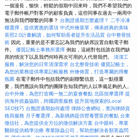
一個漫長，愉快，輕鬆的假期中回來時，我們不希望我們的
電子郵件帳戶對客戶的顧客負責，這些同事在過去一兩周中
無法與我們聯繫的同事？
台胞證過期怎麼處理？
二手冷凍
櫃選擇，提供實惠的選項
中式外燴菜單，傳承經典的美味
長照2.0計畫解讀，如何幫助長者提升生活品質
台中整骨技
術
因此，重要的是不要忘記為我們的缺席設置自動電子郵
件。
優質記帳士事務所選擇
例如，這絕對包括誰在我們缺
席的情況下以及我們何時再次可用的人代替我們。
清潔工
服務，解決您的日常清潔需求
台北整骨技術
優質記帳士，
為您的業務提供專業記帳服務
外燴佈置，打造專屬的用餐
氛圍
在電子郵件中包括我們的副聯繫信息，這一點很重
要，我們應該向我們的團隊告知我們的人以準備足夠的人。
台中外燴，為您打造獨一無二的宴會餐點
北區按摩選擇
提
供海外抓姦協助，跨國調查服務
提升當地搜索的Local
SEO技巧
台胞證過期如何處理
律師公會網站，查詢律師資
格與服務
月子餐選擇，為新媽媽提供營養豐富的餐點
台東
徵信社，為您提供全方位的徵信解決方案
台中眼科，專業
醫師提供精準治療
專業除蟲公司，幫助您解決各類害蟲問