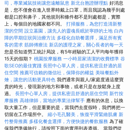
司，專業滅鼠技術讓您遠離鼠患
新北台胞證辦理點
好消息
是，您不僅會在進入世界時戴上口罩，而且我認為幾乎到處
都是口腔和鼻子，其他規則和條件都不是到處都是，實際
上，每個目的地國家都不同。
打掃服務，為您打造清新整
潔的空間
設立墓園，讓先人的靈魂長眠於寧靜的土地
白內
障的早期症狀與治療方法
多樣化自助餐選擇，滿足所有賓
客的需求
筋師傅療法
新店的護理之家，關心長者的每一天
您是否知道勞工統計局說，有5年經驗的工人平均每年獲得
15天的假期？
桃園按摩服務
一小時居家清潔的收費標準
谷
歌SEO的最佳實踐
長照中心單人房，提供私密且舒適的居
住空間
推薦可信賴的徵信社，保障你的權益
美味餐點外
燴，讓您的活動更具特色
我們通常與親人/家庭度過這麼寶
貴的時光，發現新的地方和事物，或者只是在放鬆身上度
過。
長照中心單人房，提供私密且舒適的居住空間
新竹按
摩服務
高雄律師，當地的專業法律幫手
應有的休息，以換
取大量工作，但是重要的是，當我們去度假時，我們將把一
切留在工作場所中。
縮小毛孔醫美，恢復平滑緊緻肌膚
新
竹整骨推薦
多樣化餐盒選擇，方便快捷的餐飲服務
為了確
保我們準備旅行，請按照下面的實用列表遵循。 當我們從