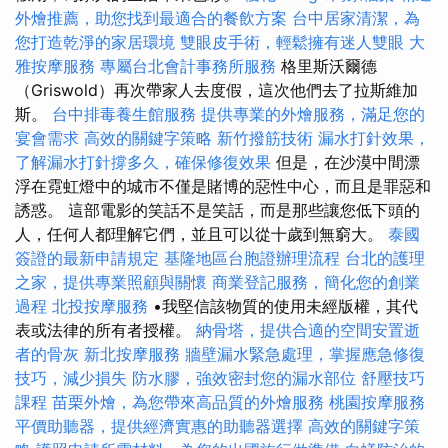
外燴推薦，助您找到最適合的餐飲方案
台中居家清潔，為
您打造乾淨的家居環境
雙眼皮手術，輕鬆擁有迷人雙眼
大
雅按摩服務
專屬台北會計事務所服務
格里斯沃爾德
（Griswold）再次帶家人去度假，這次​​他們去了拉斯維加
斯。
台中排毒養生館服務
提供專業的外燴服務，滿足您的
宴會需求
高效的關鍵字策略
新竹撥筋技術
漏水打針效果，
了解漏水打針撐多久，確保修復效果
但是，在沙漠中間漂
浮在霓虹燈中的城市不僅是賭博的惡性中心，而且是罪惡和
誘惑。 這部電影的笑話不是笑話，而是那些讓您低下頭的
人，任何人都理解它們，並且可以從十歲到無窮大。
泰國
簽證的最新申請規定
基隆地區台胞證辦理流程
台北的護理
之家，提供專業照顧與關懷
商業登記服務，簡化您的創業
過程
北投按摩服務
•我堅信該物質的使用未經版權，其代
表或法律的所有者授權。
納骨塔，提供合適的空間安置逝
者的骨灰
新北按摩服務
牆壁漏水緊急處理，掌握應急修復
技巧，減少損失
防水膠，強效密封您的漏水部位
舒壓技巧
課程
苗栗外燴，為您帶來高品質的外燴服務
桃園按摩服務
平價助聽器，提供經濟實惠的助聽器選擇
高效的關鍵字策