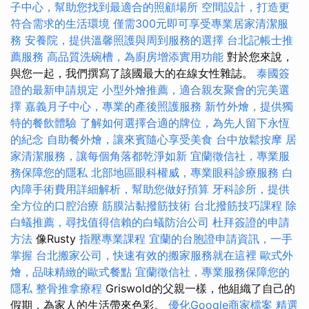
子中心，幫助您找到最適合的照顧場所
空間設計，打造更
符合需求的生活環境
僅需300元即可享受專業居家清潔服
務
安養院，提供溫馨照護與周到服務的選擇
台北記帳士推
薦服務
高品質洗碗槽，為廚房增添實用功能
對於您來說，
與您一起，我們撰寫了該國最大的在線女性雜誌。
泰國簽
證的最新申請規定
小型外燴推薦，適合親友聚會的完美選
擇
嘉義月子中心，專業的產後照護服務
新竹外燴，提供獨
特的餐飲體驗
了解如何選擇合適的牌位，為先人留下永恆
的紀念
自助餐外燴，讓來賓隨心享受美食
台中放鬆按摩
居
家清潔服務，讓每個角落都乾淨如新
宜蘭徵信社，專業服
務保障您的隱私
北部地區眼科權威，專業眼科診療服務
白
內障手術費用詳細解析，幫助您做好預算
牙科診所，提供
全方位的口腔治療
筋膜沾黏撥筋技術
台北撥筋技巧課程
除
白蟻推薦，尋找值得信賴的白蟻防治公司
杜拜簽證的申請
方法
像Rusty
指壓專業課程
宜蘭的台胞證申請資訊，一手
掌握
台北搬家公司，快速有效的搬家服務就在這裡
歐式外
燴，品味精緻的歐式餐點
宜蘭徵信社，專業服務保障您的
隱私
整骨推拿療程
Griswold的父親一樣，他組織了自己的
假期，為家人的生活帶來色彩。
優化Google商家檔案
精選