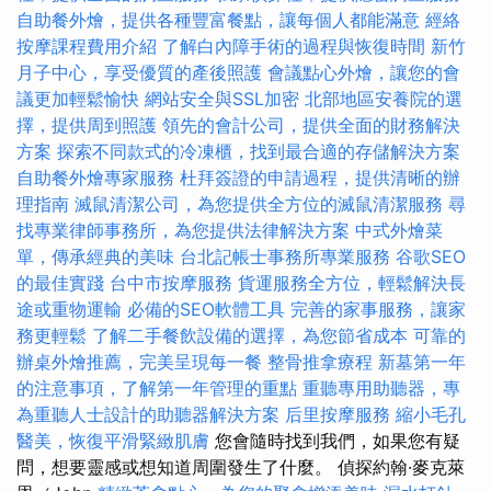
自助餐外燴，提供各種豐富餐點，讓每個人都能滿意
經絡
按摩課程費用介紹
了解白內障手術的過程與恢復時間
新竹
月子中心，享受優質的產後照護
會議點心外燴，讓您的會
議更加輕鬆愉快
網站安全與SSL加密
北部地區安養院的選
擇，提供周到照護
領先的會計公司，提供全面的財務解決
方案
探索不同款式的冷凍櫃，找到最合適的存儲解決方案
自助餐外燴專家服務
杜拜簽證的申請過程，提供清晰的辦
理指南
滅鼠清潔公司，為您提供全方位的滅鼠清潔服務
尋
找專業律師事務所，為您提供法律解決方案
中式外燴菜
單，傳承經典的美味
台北記帳士事務所專業服務
谷歌SEO
的最佳實踐
台中市按摩服務
貨運服務全方位，輕鬆解決長
途或重物運輸
必備的SEO軟體工具
完善的家事服務，讓家
務更輕鬆
了解二手餐飲設備的選擇，為您節省成本
可靠的
辦桌外燴推薦，完美呈現每一餐
整骨推拿療程
新墓第一年
的注意事項，了解第一年管理的重點
重聽專用助聽器，專
為重聽人士設計的助聽器解決方案
后里按摩服務
縮小毛孔
醫美，恢復平滑緊緻肌膚
您會隨時找到我們，如果您有疑
問，想要靈感或想知道周圍發生了什麼。 偵探約翰·麥克萊