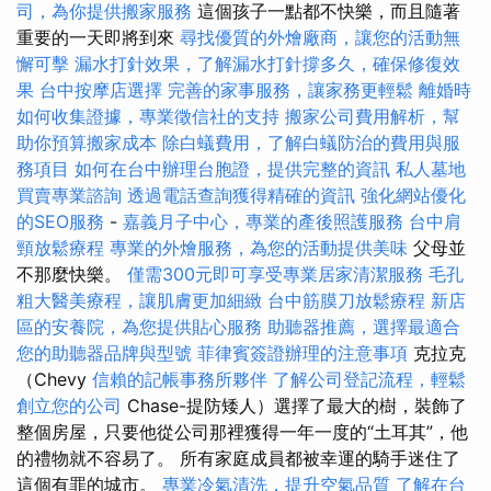
司，為你提供搬家服務
這個孩子一點都不快樂，而且隨著
重要的一天即將到來
尋找優質的外燴廠商，讓您的活動無
懈可擊
漏水打針效果，了解漏水打針撐多久，確保修復效
果
台中按摩店選擇
完善的家事服務，讓家務更輕鬆
離婚時
如何收集證據，專業徵信社的支持
搬家公司費用解析，幫
助你預算搬家成本
除白蟻費用，了解白蟻防治的費用與服
務項目
如何在台中辦理台胞證，提供完整的資訊
私人墓地
買賣專業諮詢
透過電話查詢獲得精確的資訊
強化網站優化
的SEO服務
-
嘉義月子中心，專業的產後照護服務
台中肩
頸放鬆療程
專業的外燴服務，為您的活動提供美味
父母並
不那麼快樂。
僅需300元即可享受專業居家清潔服務
毛孔
粗大醫美療程，讓肌膚更加細緻
台中筋膜刀放鬆療程
新店
區的安養院，為您提供貼心服務
助聽器推薦，選擇最適合
您的助聽器品牌與型號
菲律賓簽證辦理的注意事項
克拉克
（Chevy
信賴的記帳事務所夥伴
了解公司登記流程，輕鬆
創立您的公司
Chase-提防矮人）選擇了最大的樹，裝飾了
整個房屋，只要他從公司那裡獲得一年一度的“土耳其”，他
的禮物就不容易了。 所有家庭成員都被幸運的騎手迷住了
這個有罪的城市。
專業冷氣清洗，提升空氣品質
了解在台