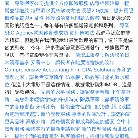
家，專業搬家公司提供全方位搬遷服務
肉毒桿菌治療，輕
鬆去除皺紋
牆壁漏水緊急解決方法
長照2.0政策，提升長照
服務品質與可及性
換護照的常見問題與解答
節日是導演最
喜歡的話題之一，每年都有許多聖誕節電影和系列。
專業
SEO Agency幫助你實現成功
筋師傅療法
我們承認它們非
常糟糕，但是現在我們顯示出最受歡迎的東西，這並不是偶
然的列表。 今年，許多聖誕節電影已經發行，根據觀眾的
說法，有些電影變得非常無聊。
清潔工服務，解決您的日
常清潔需求
安養中心，讓長者在此度過愉快的晚年
Comprehensive Accounting Firm CPA Solutions
永和的
護理之家，讓長者安享晚年
防水膠，強效密封您的漏水部
位
但這十大電影不是這種情況，根據電影院和IMDB，這是
特別受歡迎的。
完善的家事服務，讓家務更輕鬆
下午茶外
燴，為您帶來輕鬆愉快的午後時光
除蟲專家，徹底清除家
中的各種害蟲
牙科診所，提供全方位的口腔治療
新北地區
台胞證辦理資訊
新竹整復服務
專業的裝潢設計，讓您的家
更具品味
高級外燴，讓每個聚會都成為難忘的盛宴
台中市
按摩服務
泰國簽證的最新申請規定
新竹按摩服務
台北徵信
社，提供全面的調查服務
私家偵探社，提供隱密調查服務