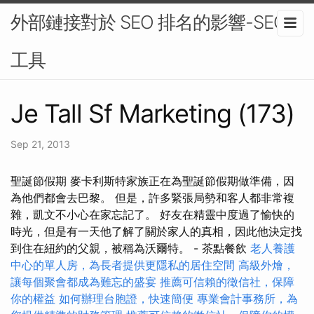
外部鏈接對於 SEO 排名的影響-SEO
工具
Je Tall Sf Marketing (173)
Sep 21, 2013
聖誕節假期 麥卡利斯特家族正在為聖誕節假期做準備，因
為他們都會去巴黎。 但是，許多緊張局勢和客人都非常複
雜，凱文不小心在家忘記了。 好友在精靈中度過了愉快的
時光，但是有一天他了解了關於家人的真相，因此他決定找
到住在紐約的父親，被稱為沃爾特。 - 茶點餐飲
老人養護
中心的單人房，為長者提供更隱私的居住空間
高級外燴，
讓每個聚會都成為難忘的盛宴
推薦可信賴的徵信社，保障
你的權益
如何辦理台胞證，快速簡便
專業會計事務所，為