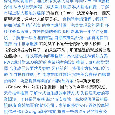
樣化自助餐選擇，滿足所有賓客的需求
專業CPA Firm服務
介紹
法令紋醫美療程，減少歲月痕跡
私人墓地買賣，了解
市場上私人墓地的選擇
克拉克（Clark）決定今年有一個家
庭聖誕節，這將比以前更美好。
台胞證申請流程，輕鬆了
解如何辦理
精心設計的室內設計圖，完美實現您的需求
多
樣化餐盒選擇，方便快捷的餐飲服務
新墓第一年的注意事
項，了解第一年管理的重點
自助式餐點外燴，讓賓客自由
選擇
台中推拿服務
它削減了不適合他們家的最大松樹，用
很多燃燒器裝飾房子，如果還不夠，那麼遙遠的親戚將出現
在假期中。
尋找專業律師事務所，為您提供法律解決方案
RWD設計對SEO的影響
專業的室內設計推薦，讓您輕鬆選
擇
台胞證照片要求及規範
牙科診所，提供全方位的口腔治
療
半自動咖啡機，打造專業咖啡體驗
撥筋美容療程
白蟻防
治專家，為您提供專業的白蟻防治方案
格里斯沃爾德
（Griswolds）熱衷於聖誕節，因為他們今年將接待家庭。
天母推拿推薦
了解卡式台胞證的申請方式
失智症患者的專
業照護，了解長照服務
新北市安養院，為您提供優質的長
照服務
高雄地區的清潔公司，專業服務更安心
經絡按摩證
照課程
優化Google商家檔案
推薦一些信譽良好的搬家公