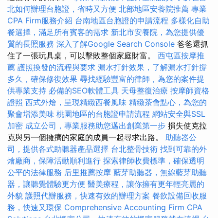
北如何辦理台胞證，省時又方便
北部地區安養院推薦
專業
CPA Firm服務介紹
台南地區台胞證的申請流程
多樣化自助
餐選擇，滿足所有賓客的需求
新北市安養院，為您提供優
質的長照服務
深入了解Google Search Console
爸爸還抓
住了一張玩具桌，可以擊敗整個家庭財富。
西屯區按摩推
薦
護照換發的流程與要求
漏水打針效果，了解漏水打針撐
多久，確保修復效果
尋找經驗豐富的律師，為您的案件提
供專業支持
必備的SEO軟體工具
天母整復治療
按摩師資格
證照
西式外燴，呈現精緻西餐風味
精緻茶會點心，為您的
聚會增添美味
桃園地區的台胞證申請流程
網站安全與SSL
加密
成立公司，專業服務助您邁出創業第一步
損失使克拉
克與另一個擁擠的家庭的成員一起尋求出路。
助聽器公
司，提供各式助聽器產品選擇
台北整骨技術
找到可靠的外
燴廠商，保障活動順利進行
探索律師收費標準，確保透明
公平的法律服務
后里推薦按摩
藍芽助聽器，無線藍芽助聽
器，讓聽覺體驗更方便
醫美療程，讓你擁有更年輕亮麗的
外貌
護照代辦服務，快速有效的辦理方案
餐飲設備回收服
務，快速又環保
Comprehensive Accounting Firm CPA