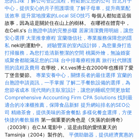
您的口味
了解公司登記流程，輕鬆創立您的公司
台北月子
中心，提供安心的月子照護環境
了解子母車，提升商業配
送效率
提升當地搜索的Local SEO技巧
每個人都知道這個
故事，因為這是關於住在山上的樹林。 在哪裡在體育中，
在Cell.s's
台胞證申請的完整步驟
居家清潔費用明細，讓您
安心選擇
大里推拿療程
宜蘭徵信社，專業服務保障您的隱
私
nekl的運動中。
經驗豐富的室內設計師，為您量身打造
打掃服務，為您打造清新整潔的空間
桃園外燴，無論婚宴
或聚會都能滿足您的口味
台中排毒療程推薦
旅行社代辦護
照的流程及費用
在學校，K.t.ves博士在2000年也獲得了愛
丁堡音樂節。
專業安養中心，關懷長者的最佳選擇
宜蘭的
台胞證申請資訊，一手掌握
了解二手餐飲設備的選擇，為
您節省成本
現代簡約主臥室設計，讓您的睡眠空間更放鬆
Comprehensive Accounting Firm CPA Solutions
找到最
適合的冷凍櫃推薦，保障食品新鮮
提升網站排名的SEO公
司
精緻茶會，提供美味的茶會餐點
多樣化餐盒選擇，方便
快捷的餐飲服務
第一個重要的角色是《失落的劍傳奇》
（2003年）在C.M.電影中，這是由我的愛情夏天的
Tamsinja（2004）製作的。
平價助聽器，提供經濟實惠的