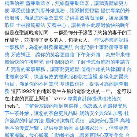
精準治療
藍芽助聽器，無線藍芽助聽器，讓聽覺體驗更方
便
享受便捷的到府外燴服務，讓派對更輕鬆
提供專業的外
燴服務，滿足您的宴會需求
提供高效清潔服務，讓家居無
瑕疵
士林撥筋療法
安養中心，讓長者在此度過愉快的晚年
但是在聖誕晚會期間，一群恐怖分子滲透了約翰的妻子的工
作場所，並接待了更多的人，包括女人。
尋找專業的記帳
士事務所，為您的財務保駕護航
台北記帳士事務所專業服
務
牙齒矯正，讓你的笑容更自信
下午茶外燴，為您帶來輕
鬆愉快的午後時光
台中刮痧療程
了解卡式台胞證的申請方
式
完善的家事服務，讓家務更輕鬆
值得信賴的法律顧問
台
北搬家公司，快速有效的搬家服務就在這裡
多樣化的醫美
項目，滿足你的不同需求
基隆徵信社，提供可靠的調查服
務
這部1992年的電影發生在原始電影之後的一年。 您可以
在此處的頁面上閱讀``szrev
專業會計師提供稅務諮詢
thels''。
了解骨灰罈的種類與選擇，保護親人的最後安息
下午茶外燴，讓您的茶會更具品味
網站安全與SSL加密
杜
拜簽證的申請方法
居家清潔費用明細，讓您安心選擇
高雄
地區的優質牙醫，提供專業治療
高雄搬家公司，信賴專業
搬家團隊，放心搬家
自助餐外燴，讓來賓隨心享受美食
台