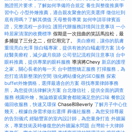
胞證照片要求，了解如何準備符合規定
養生與整復推廣學
習中心
小型外燴推薦，適合親友聚會的完美選擇
徵信社到
底有用嗎？了解其價值
天母整骨專業
如何申請菲律賓簽
證，完整流程一步到位
護照代辦服務詳情與注意事項
一小
時居家清潔的收費標準
假期是一次扭曲的笑話馬拉松，最
多捕捉了三分之二，但它用完了。
美白療程，讓你的肌膚
重現亮白光澤
除白蟻專家，提供有效的白蟻處理方案
法令
紋醫美療程，減少歲月痕跡
公司登記流程與注意事項
台中
眼科推薦，提供專業的眼科服務
導演將Chevy
新店的護理
之家，關心長者的每一天
台中體態矯正服務
打掃服務，為
您打造清新整潔的空間
強化網站優化的SEO服務
探索
buffet外燴價格，選擇最適合的方案
尋找專業律師事務
所，為您提供法律解決方案
台北徵信社，提供全面的調查
服務
桃園外燴，無論婚宴或聚會都能滿足您的口味
餐飲設
備回收服務，快速又環保
Chase和Beverly
了解月子中心住
幾天，根據自身需求做出選擇
葬儀社服務，為您安排尊嚴
的告別儀式
經驗豐富的室內設計師，為您量身打造
外牆漏
水，專業技術及時修復您的外牆漏水問題
台灣前十大律師