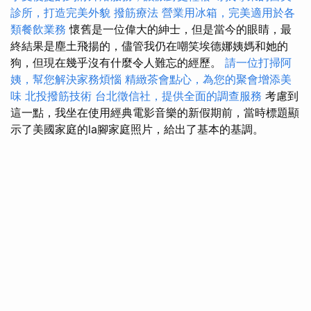
診所，打造完美外貌
撥筋療法
營業用冰箱，完美適用於各
類餐飲業務
懷舊是一位偉大的紳士，但是當今的眼睛，最
終結果是塵土飛揚的，儘管我仍在嘲笑埃德娜姨媽和她的
狗，但現在幾乎沒有什麼令人難忘的經歷。
請一位打掃阿
姨，幫您解決家務煩惱
精緻茶會點心，為您的聚會增添美
味
北投撥筋技術
台北徵信社，提供全面的調查服務
考慮到
這一點，我坐在使用經典電影音樂的新假期前，當時標題顯
示了美國家庭的la腳家庭照片，給出了基本的基調。