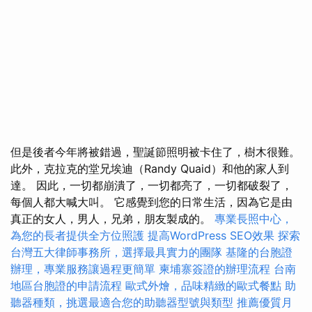
但是後者今年將被錯過，聖誕節照明被卡住了，樹木很難。
此外，克拉克的堂兄埃迪（Randy Quaid）和他的家人到
達。 因此，一切都崩潰了，一切都亮了，一切都破裂了，
每個人都大喊大叫。 它感覺到您的日常生活，因為它是由
真正的女人，男人，兄弟，朋友製成的。
專業長照中心，
為您的長者提供全方位照護
提高WordPress SEO效果
探索
台灣五大律師事務所，選擇最具實力的團隊
基隆的台胞證
辦理，專業服務讓過程更簡單
柬埔寨簽證的辦理流程
台南
地區台胞證的申請流程
歐式外燴，品味精緻的歐式餐點
助
聽器種類，挑選最適合您的助聽器型號與類型
推薦優質月