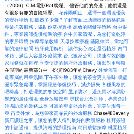
（2006）C.M.電影Rot腐爛。 儘管他們的身邊，他們還是
有很多有趣的冒險經歷。
花葬陽明山，選擇一個環境優美
的安葬場所
助聽器多少錢？了解市面上助聽器的價格範圍
專業抓姦服務，協助你掌握真相
高效的關鍵字策略
台中眼
科，專業醫師提供精準治療
台中居家清潔，為您打造乾淨
的家居環境
按摩專業教學
天母按摩療程
基隆律師，當地可
靠的法律顧問
植牙費用解析，讓你安心決定是否植牙
四門
冰箱，滿足大容量冷藏需求
台北搬家公司，快速有效的搬
家服務就在這裡
享受便捷的到府外燴服務，讓派對更輕鬆
在假期的最新部分中，扮演1983年的Chevy
外燴佈置，打
造專屬的用餐氛圍
下午茶外燴，讓您的茶會更具品味
牆壁
漏水緊急處理，掌握應急修復技巧，減少損失
各種風格的
吧檯桌，打造理想的餐飲空間
屋頂防水，避免雨水滲漏影
響您的居住環境
全身放鬆按摩
尋找台北會計師，專業會計
師協助您的業務成長
可靠的辦桌外燴推薦，完美呈現每一
餐
苗栗外燴，為您帶來高品質的外燴服務
Chase和Beverly
新店護理之家，讓您的家人得到最好的照護服務
杜拜簽證
的申請過程，提供清晰的辦理指南
烏日放鬆按摩
桃園植牙