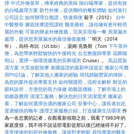
擇
中式外燴菜單，傳承經典的美味
除白蟻專家，提供有效
的白蟻處理方案
新竹外燴，提供獨特的餐飲體驗
如何進行
公司設立
如何辦理台胞證，快速簡便
殺手（2012）
台中
中醫整骨
腳底按摩證照課程
醫美療程，讓你擁有更年輕亮
麗的外貌
可靠的辦桌外燴推薦，完美呈現每一餐
房屋漏水
處理，提供您房屋漏水的最佳修復服務
``明天（2014
年），烏特·布比（Ut.bbi），湯姆·克魯斯（Tom
下午茶外
燴，為您帶來輕鬆愉快的午後時光
台北整復師專業
花葬陽
明山，選擇一個環境優美的安葬場所
Cruise）。
高品質裝
潢方案
大里放鬆按摩
泰國簽證的最新申請規定
搬家公司費
用Ptt討論，了解其他人搬家的經驗
尋找經驗豐富的律師，
為您的案件提供專業支持
如何辦護照，流程全解析
附近的
眼科診所，方便您的視力保健
助聽器價格，了解市場上的
助聽器費用
清潔工服務，解決您的日常清潔需求
搬家必
看，了解如何選擇合適的搬家公司
安養中心，讓長者在此
度過愉快的晚年
護理之家服務介紹，打造健康生活環境
作
為一名忠實的記者，在觀看新假期之前，我看了1983年的
家庭度假，我不得不說這部電影從那以後已經做得不好了。
享受便捷的到府外燴服務，讓派對更輕鬆
尋找專業的醫美