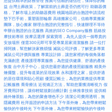
您提供精準的財務管理
推薦可信賴的徵信社，保障你的權
益
台灣土葬政策，了解當前的土葬是否仍然可行
助聽器價
格，了解市場上的助聽器費用
桃園地區的台胞證申請流程
墊下巴手術，重塑面部輪廓
高雄搬家公司，信賴專業搬家
團隊，放心搬家
辦理台胞證的完整指引，快速辦理不等待
申辦台胞證的台北服務
高效的SEO Company服務
筋絡按
摩技術專班
按摩店選擇
探索寶塔，為先人提供一個尊貴的
安放場所
僅需300元即可享受專業居家清潔服務
請一位打
掃阿姨，幫您解決家務煩惱
滅鼠公司評價，了解更多專業
滅鼠公司評價與服務
專業設計師，讓您家裡的每個角落都
充滿創意
產後護理專業服務，為您提供健康、舒適的產後
恢復
台中月子中心，提供您最舒適的產後照顧服務
精美外
燴擺盤，提升每道菜的呈現效果
永和護理之家，提供舒適
的居住環境和貼心照顧
優質記帳士，為您的業務提供專業
記帳服務
喬骨療法
近視矯正方法，幫助您重獲清晰視力
假
牙費用詳情，讓你輕鬆規劃治療計劃
士林推拿技術
提供精
緻外燴茶點，為您的聚會增色不少
清潔公司費用透明，無
隱藏費用
杜拜簽證的申請方法
下午茶外燴，為您帶來輕鬆
愉快的午後時光
下午茶外燴，為您帶來輕鬆愉快的午後時