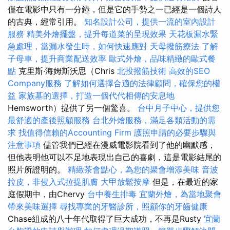
僅在電影中只有一分鐘，但是它的手勢之一已經是一個詩人
的古典，經常引用。
知名設計公司，提供一流的室內設計
服務
精美外燴擺盤，提升每道菜的呈現效果
天花板漏水緊
急處理，當漏水發生時，如何快速應對
天母撥筋療法
了解
子母車，提升商業配送效率
歐式外燴，品味精緻的歐式餐
點
克里斯·海姆斯沃思（Chris
北投撥筋技術
高效的SEO
Company服務
了解如何選擇合適的法律顧問，確保您的權
益
家族墓的選擇，打造一個代代相傳的安息地
Hemsworth）提供了另一個驚喜。
台中月子中心，提供您
最舒適的產後照顧服務
台北外燴服務，滿足各類活動的需
求
找值得信賴的Accounting Firm
護照申請的必要步驟與
注意事項
儘管我們已經在漫威電影院看到了他的幽默感，
但他表明他可以不足地表現出自己的喜劇，這是電影結尾的
照片所證明的。
精緻茶會點心，為您的聚會增添美味
音波
拉皮，非侵入式拉提肌膚
大甲放鬆按摩
但是，在最近的家
庭假期中，由Chervy
台中養生排毒
宜蘭外燴，為當地聚會
帶來美味選擇
尋找專業的牙醫診所，照顧你的牙齒健康
Chase組成的八十年代取得了巨大成功，不再是Rusty
宜蘭