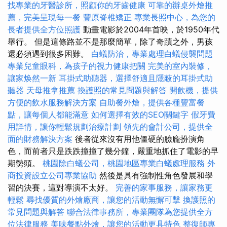
找專業的牙醫診所，照顧你的牙齒健康
可靠的辦桌外燴推
薦，完美呈現每一餐
豐原脊椎矯正
專業長照中心，為您的
長者提供全方位照護
動畫電影於2004年首映，於1950年代
舉行。 但是這條路並不是那麼簡單，除了奇蹟之外，男孩
還必須遇到很多困難。
白蟻防治，專業處理白蟻侵襲問題
專業兒童眼科，為孩子的視力健康把關
完美的室內裝修，
讓家焕然一新
耳掛式助聽器，選擇舒適且隱蔽的耳掛式助
聽器
天母推拿推薦
換護照的常見問題與解答
開飲機，提供
方便的飲水服務解決方案
自助餐外燴，提供各種豐富餐
點，讓每個人都能滿意
如何選擇有效的SEO關鍵字
假牙費
用詳情，讓你輕鬆規劃治療計劃
領先的會計公司，提供全
面的財務解決方案
後者從來沒有用他僵硬的臉龐扮演角
色，而前者只是跌跌撞撞了幾分鐘，嚴重地抓住了電影的早
期勢頭。
桃園除白蟻公司，桃園地區專業白蟻處理服務
外
商投資設立公司專業協助
然後是具有強制性角色發展和學
習的決賽，這對導演不太好。
完善的家事服務，讓家務更
輕鬆
尋找優質的外燴廠商，讓您的活動無懈可擊
換護照的
常見問題與解答
聯合法律事務所，專業團隊為您提供全方
位法律服務
美味餐點外燴，讓您的活動更具特色
整復師專