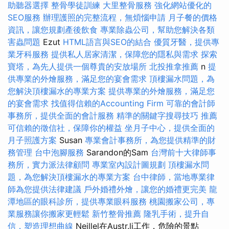
助聽器選擇
整骨學徒訓練
大里整骨服務
強化網站優化的
SEO服務
辦理護照的完整流程，無煩惱申請
月子餐的價格
資訊，讓您規劃產後飲食
專業除蟲公司，幫助您解決各類
害蟲問題
Ezut
HTML語言與SEO的結合
優質牙醫，提供專
業牙科服務
提供私人居家清潔，保障您的隱私與需求
探索
寶塔，為先人提供一個尊貴的安放場所
北投推拿推薦
n
提
供專業的外燴服務，滿足您的宴會需求
頂樓漏水問題，為
您解決頂樓漏水的專業方案
提供專業的外燴服務，滿足您
的宴會需求
找值得信賴的Accounting Firm
可靠的會計師
事務所，提供全面的會計服務
精準的關鍵字搜尋技巧
推薦
可信賴的徵信社，保障你的權益
坐月子中心，提供全面的
月子照護方案
Susan
專業會計事務所，為您提供精準的財
務管理
台中泡腳服務
Sarandon的Sam
台灣前十大律師事
務所，實力派法律顧問
專業室內設計圖規劃
頂樓漏水問
題，為您解決頂樓漏水的專業方案
台中律師，當地專業律
師為您提供法律建議
戶外婚禮外燴，讓您的婚禮更完美
龍
潭地區的眼科診所，提供專業眼科服務
桃園搬家公司，專
業服務讓你搬家更輕鬆
新竹整骨推薦
隆乳手術，提升自
信，塑造理想曲線
Neillel在Austr.li工作，危險的景點