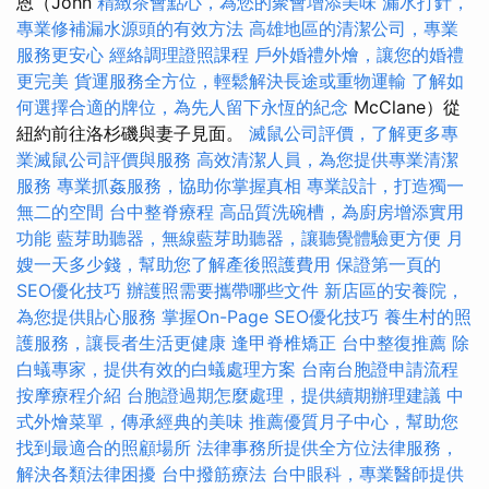
恩（John
精緻茶會點心，為您的聚會增添美味
漏水打針，
專業修補漏水源頭的有效方法
高雄地區的清潔公司，專業
服務更安心
經絡調理證照課程
戶外婚禮外燴，讓您的婚禮
更完美
貨運服務全方位，輕鬆解決長途或重物運輸
了解如
何選擇合適的牌位，為先人留下永恆的紀念
McClane）從
紐約前往洛杉磯與妻子見面。
滅鼠公司評價，了解更多專
業滅鼠公司評價與服務
高效清潔人員，為您提供專業清潔
服務
專業抓姦服務，協助你掌握真相
專業設計，打造獨一
無二的空間
台中整脊療程
高品質洗碗槽，為廚房增添實用
功能
藍芽助聽器，無線藍芽助聽器，讓聽覺體驗更方便
月
嫂一天多少錢，幫助您了解產後照護費用
保證第一頁的
SEO優化技巧
辦護照需要攜帶哪些文件
新店區的安養院，
為您提供貼心服務
掌握On-Page SEO優化技巧
養生村的照
護服務，讓長者生活更健康
逢甲脊椎矯正
台中整復推薦
除
白蟻專家，提供有效的白蟻處理方案
台南台胞證申請流程
按摩療程介紹
台胞證過期怎麼處理，提供續期辦理建議
中
式外燴菜單，傳承經典的美味
推薦優質月子中心，幫助您
找到最適合的照顧場所
法律事務所提供全方位法律服務，
解決各類法律困擾
台中撥筋療法
台中眼科，專業醫師提供