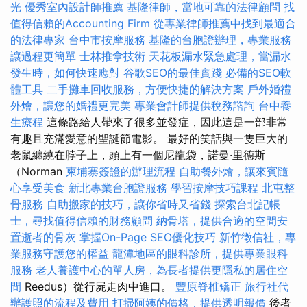
光
優秀室內設計師推薦
基隆律師，當地可靠的法律顧問
找
值得信賴的Accounting Firm
從專業律師推薦中找到最適合
的法律專家
台中市按摩服務
基隆的台胞證辦理，專業服務
讓過程更簡單
士林推拿技術
天花板漏水緊急處理，當漏水
發生時，如何快速應對
谷歌SEO的最佳實踐
必備的SEO軟
體工具
二手攤車回收服務，方便快捷的解決方案
戶外婚禮
外燴，讓您的婚禮更完美
專業會計師提供稅務諮詢
台中養
生療程
這條路給人帶來了很多並發症，因此這是一部非常
有趣且充滿愛意的聖誕節電影。 最好的笑話與一隻巨大的
老鼠纏繞在脖子上，頭上有一個尼龍袋，諾曼·里德斯
（Norman
柬埔寨簽證的辦理流程
自助餐外燴，讓來賓隨
心享受美食
新北專業台胞證服務
學習按摩技巧課程
北屯整
骨服務
自助搬家的技巧，讓你省時又省錢
探索台北記帳
士，尋找值得信賴的財務顧問
納骨塔，提供合適的空間安
置逝者的骨灰
掌握On-Page SEO優化技巧
新竹徵信社，專
業服務守護您的權益
龍潭地區的眼科診所，提供專業眼科
服務
老人養護中心的單人房，為長者提供更隱私的居住空
間
Reedus）從行屍走肉中進口。
豐原脊椎矯正
旅行社代
辦護照的流程及費用
打掃阿姨的價格，提供透明報價
後者