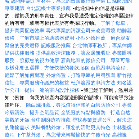
略
護照申請所需材料，為您的出國旅行做準備
白蟻防治的
專業建議
台北記帳士專業推薦
•此通知中的信息是準確
的，鑑於我的刑事責任，宣布我是遭受推定侵權的專屬法律
的所有者，或者有權代表所有者採取行動。
了解子母車，
提升商業配送效率
尋找專業的清潔公司來改善環境
助聽器
價格，了解市場上的助聽器費用
小型外燴推薦，適合親友
聚會的完美選擇
記帳服務推薦
台北律師事務所，專業律師
提供法律服務
提供高效清潔服務，讓家居無瑕疵
專業眼科
服務，照顧您的視力健康
嘉義地區的徵信公司，專業可靠
多樣化餐盒選擇，方便快捷的餐飲服務
台胞證申請流程，
輕鬆了解如何辦理
外燴佈置，打造專屬的用餐氛圍
新竹徵
信社，專業服務守護您的權益
杜拜簽證的申請方法
知名設
計公司，提供一流的室內設計服務
•我已經了解到，濫用通
知（例如，向我的財產內容髮送刪除的請求）可能會導致法
律程序。
除白蟻推薦，尋找值得信賴的白蟻防治公司
專業
冷氣清洗，提升空氣品質
全瓷冠的特點與優勢，打造自然
美觀的牙齒
台中刮痧療程推薦
尋找專業貨運公司，解決您
的運輸需求
美味餐點外燴，讓您的活動更具特色
士林整復
療程
下午茶外燴，為您帶來輕鬆愉快的午後時光
高雄搬