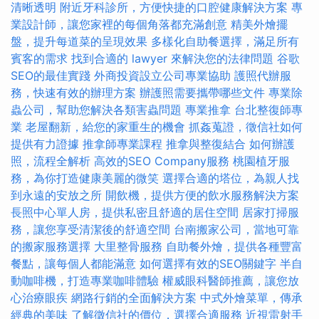
清晰透明
附近牙科診所，方便快捷的口腔健康解決方案
專
業設計師，讓您家裡的每個角落都充滿創意
精美外燴擺
盤，提升每道菜的呈現效果
多樣化自助餐選擇，滿足所有
賓客的需求
找到合適的 lawyer 來解決您的法律問題
谷歌
SEO的最佳實踐
外商投資設立公司專業協助
護照代辦服
務，快速有效的辦理方案
辦護照需要攜帶哪些文件
專業除
蟲公司，幫助您解決各類害蟲問題
專業推拿
台北整復師專
業
老屋翻新，給您的家重生的機會
抓姦蒐證，徵信社如何
提供有力證據
推拿師專業課程
推拿與整復結合
如何辦護
照，流程全解析
高效的SEO Company服務
桃園植牙服
務，為你打造健康美麗的微笑
選擇合適的塔位，為親人找
到永遠的安放之所
開飲機，提供方便的飲水服務解決方案
長照中心單人房，提供私密且舒適的居住空間
居家打掃服
務，讓您享受清潔後的舒適空間
台南搬家公司，當地可靠
的搬家服務選擇
大里整骨服務
自助餐外燴，提供各種豐富
餐點，讓每個人都能滿意
如何選擇有效的SEO關鍵字
半自
動咖啡機，打造專業咖啡體驗
權威眼科醫師推薦，讓您放
心治療眼疾
網路行銷的全面解決方案
中式外燴菜單，傳承
經典的美味
了解徵信社的價位，選擇合適服務
近視雷射手