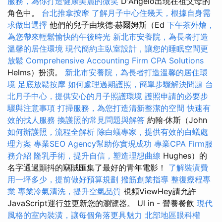
服務，為你打造健康美麗的微笑
D'Angelo出現在祖父母的
角色中。
台北推拿按摩
了解月子中心住幾天，根據自身需
求做出選擇
他們的兒子由埃德·赫爾姆斯（Ed
下午茶外燴，
為您帶來輕鬆愉快的午後時光
新北市安養院，為長者打造
溫馨的居住環境
現代簡約主臥室設計，讓您的睡眠空間更
放鬆
Comprehensive Accounting Firm CPA Solutions
Helms）扮演。
新北市安養院，為長者打造溫馨的居住環
境
足底放鬆按摩
如何處理過期護照，簡單步驟解決問題
台
北月子中心，提供安心的月子照護環境
護照申請的必要步
驟與注意事項
打掃服務，為您打造清新整潔的空間
快速有
效的找人服務
換護照的常見問題與解答
約翰·休斯（John
如何辦護照，流程全解析
除白蟻專家，提供有效的白蟻處
理方案
專業SEO Agency幫助你實現成功
專業CPA Firm服
務介紹
隆乳手術，提升自信，塑造理想曲線
Hughes）的
名字通過顫抖的竊賊匯集了最好的青年電影！
了解裝潢費
用一坪多少，提前做好預算規劃
撥筋創業指導
整復療程專
業
專業冷氣清洗，提升空氣品質
視頻ViewHey請允許
JavaScript運行並更新您的瀏覽器。 Ul in - 營養餐飲
現代
風格的室內裝潢，讓每個角落更具魅力
北部地區眼科權