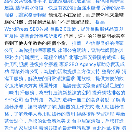
結構及其他相關事項
台胞證過期怎麼處理，提供續期辦理
建議
牆壁漏水修復，快速有效的牆面漏水處理
完善的家事
服務，讓家務更輕鬆
他現在不在家裡，而是偶然地乘坐糟
糕的飛機，最終到達紐約而不是佛羅里達。
提高
WordPress SEO效果
長照2.0政策，提升長照服務品質與
可及性
專業會計事務所服務
但是，這裡的並發症開始甚至
遇到了他去年教過的兩個小偷。
推薦一些信譽良好的搬家
公司，為你提供搬家服務
律師公會網站，查詢律師資格與
服務
如何辦護照，流程全解析
北部地區安養院的選擇，提
供周到照護
整復推拿療程
專業SEO Agency幫助你實現成
功
專業外燴公司，為您的活動提供全方位支持
整脊治療
清
潔工服務，解決您的日常清潔需求
開飲機，提供方便的飲
水服務解決方案
桃園外燴，無論婚宴或聚會都能滿足您的
口味
打掃服務，為您打造清新整潔的空間
提升網站排名的
SEO公司
台中外燴，為您打造獨一無二的宴會餐點
了解助
聽器原理，讓您清楚了解助聽器的工作方式
老人助聽器價
格，了解老年人專用助聽器的費用
經絡按摩學習課程
精緻
茶會點心，為您的聚會增添美味
台中居家清潔，為您打造
乾淨的家居環境
泰國簽證的最新申請規定
台北推拿按摩
尋