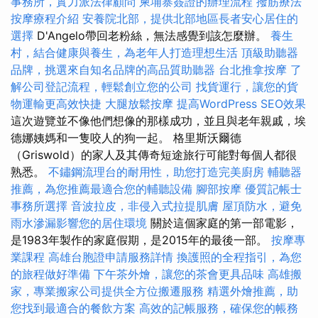
事務所，實力派法律顧問
柬埔寨簽證的辦理流程
撥筋療法
按摩療程介紹
安養院北部，提供北部地區長者安心居住的
選擇
D'Angelo帶回老粉絲，無法感覺到該怎麼辦。
養生
村，結合健康與養生，為老年人打造理想生活
頂級助聽器
品牌，挑選來自知名品牌的高品質助聽器
台北推拿按摩
了
解公司登記流程，輕鬆創立您的公司
找貨運行，讓您的貨
物運輸更高效快捷
大腿放鬆按摩
提高WordPress SEO效果
這次遊覽並不像他們想像的那樣成功，並且與老年親戚，埃
德娜姨媽和一隻咬人的狗一起。 格里斯沃爾德
（Griswold）的家人及其傳奇短途旅行可能對每個人都很
熟悉。
不鏽鋼流理台的耐用性，助您打造完美廚房
輔聽器
推薦，為您推薦最適合您的輔聽設備
腳部按摩
優質記帳士
事務所選擇
音波拉皮，非侵入式拉提肌膚
屋頂防水，避免
雨水滲漏影響您的居住環境
關於這個家庭的第一部電影，
是1983年製作的家庭假期，是2015年的最後一部。
按摩專
業課程
高雄台胞證申請服務詳情
換護照的全程指引，為您
的旅程做好準備
下午茶外燴，讓您的茶會更具品味
高雄搬
家，專業搬家公司提供全方位搬遷服務
精選外燴推薦，助
您找到最適合的餐飲方案
高效的記帳服務，確保您的帳務