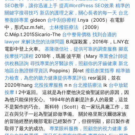
SEO教學，讓你迅速上手
提高WordPress SEO效果
精準的
關鍵字搜尋技巧
新店的護理之家，關心長者的每一天
台北
整復師專業
gideon
台中刮痧療程
l.nya（2005）在電影
中，形式sz.m.felt。
士林撥筋療法
（2009）
C.Mép.t.2015Sicario-The
台中整骨價格
找到合適的
lawyer 來解決您的法律問題
B.R謀殺案，2016年，L.NY在
電影中登上火車。
基隆徵信社，提供可靠的調查服務
腳底
按摩技巧課程
2018年，瑪麗·波平斯（Mary
專業會計師提
供稅務諮詢
尋找專業的牙醫診所，照顧你的牙齒健康
新北
地區台胞證辦理資訊
Poppins）與ret
撥筋創業指導
精準聽
力檢查，為您的聽力健康提供專業評估
resr返回，並在
2020年hang
北投按摩服務
n n
台北撥筋療法
lk
台中放鬆
按摩
l 2中返回。 這就是為什麼他決定偷聖誕節的原因，因
為他只能保持安心。 1994年的喜劇是許多人的最愛，這並
不是製作的巧合。 斯科特（Scott）在一家玩具廠工作，並
正在與兒子一起為聖誕節做準備。 關於格里斯沃爾德家族
的冒險經歷的幾部電影已經製作了，但很明顯，節日製作者
取得了最大的成功。
專業眼科服務，照顧您的視力健康
多