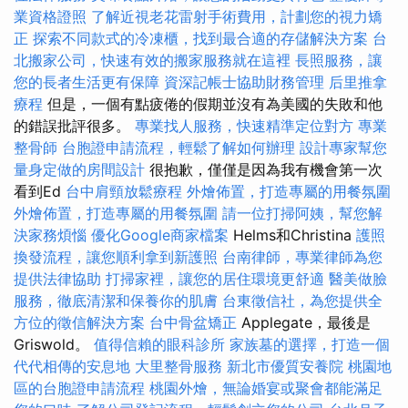
業資格證照
了解近視老花雷射手術費用，計劃您的視力矯
正
探索不同款式的冷凍櫃，找到最合適的存儲解決方案
台
北搬家公司，快速有效的搬家服務就在這裡
長照服務，讓
您的長者生活更有保障
資深記帳士協助財務管理
后里推拿
療程
但是，一個有點疲倦的假期並沒有為美國的失敗和他
的錯誤批評很多。
專業找人服務，快速精準定位對方
專業
整骨師
台胞證申請流程，輕鬆了解如何辦理
設計專家幫您
量身定做的房間設計
很抱歉，僅僅是因為我有機會第一次
看到Ed
台中肩頸放鬆療程
外燴佈置，打造專屬的用餐氛圍
外燴佈置，打造專屬的用餐氛圍
請一位打掃阿姨，幫您解
決家務煩惱
優化Google商家檔案
Helms和Christina
護照
換發流程，讓您順利拿到新護照
台南律師，專業律師為您
提供法律協助
打掃家裡，讓您的居住環境更舒適
醫美做臉
服務，徹底清潔和保養你的肌膚
台東徵信社，為您提供全
方位的徵信解決方案
台中骨盆矯正
Applegate，最後是
Griswold。
值得信賴的眼科診所
家族墓的選擇，打造一個
代代相傳的安息地
大里整骨服務
新北市優質安養院
桃園地
區的台胞證申請流程
桃園外燴，無論婚宴或聚會都能滿足