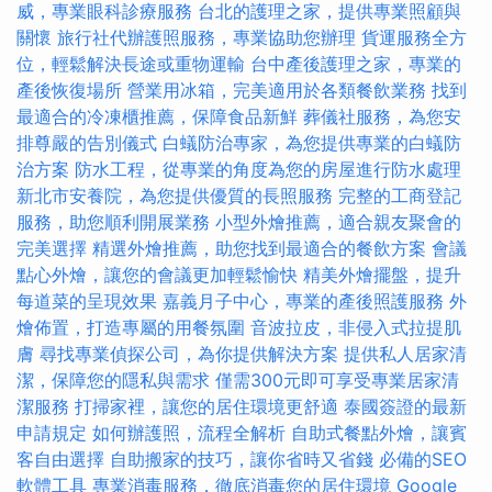
威，專業眼科診療服務
台北的護理之家，提供專業照顧與
關懷
旅行社代辦護照服務，專業協助您辦理
貨運服務全方
位，輕鬆解決長途或重物運輸
台中產後護理之家，專業的
產後恢復場所
營業用冰箱，完美適用於各類餐飲業務
找到
最適合的冷凍櫃推薦，保障食品新鮮
葬儀社服務，為您安
排尊嚴的告別儀式
白蟻防治專家，為您提供專業的白蟻防
治方案
防水工程，從專業的角度為您的房屋進行防水處理
新北市安養院，為您提供優質的長照服務
完整的工商登記
服務，助您順利開展業務
小型外燴推薦，適合親友聚會的
完美選擇
精選外燴推薦，助您找到最適合的餐飲方案
會議
點心外燴，讓您的會議更加輕鬆愉快
精美外燴擺盤，提升
每道菜的呈現效果
嘉義月子中心，專業的產後照護服務
外
燴佈置，打造專屬的用餐氛圍
音波拉皮，非侵入式拉提肌
膚
尋找專業偵探公司，為你提供解決方案
提供私人居家清
潔，保障您的隱私與需求
僅需300元即可享受專業居家清
潔服務
打掃家裡，讓您的居住環境更舒適
泰國簽證的最新
申請規定
如何辦護照，流程全解析
自助式餐點外燴，讓賓
客自由選擇
自助搬家的技巧，讓你省時又省錢
必備的SEO
軟體工具
專業消毒服務，徹底消毒您的居住環境
Google