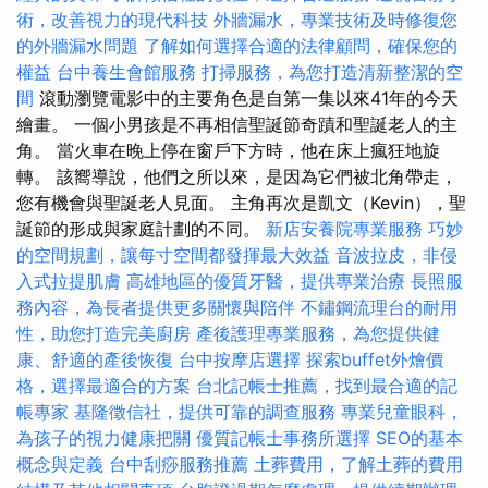
術，改善視力的現代科技
外牆漏水，專業技術及時修復您
的外牆漏水問題
了解如何選擇合適的法律顧問，確保您的
權益
台中養生會館服務
打掃服務，為您打造清新整潔的空
間
滾動瀏覽電影中的主要角色是自第一集以來41年的今天
繪畫。 一個小男孩是不再相信聖誕節奇蹟和聖誕老人​​的主
角。 當火車在晚上停在窗戶下方時，他在床上瘋狂地旋
轉。 該嚮導說，他們之所以來，是因為它們被北角帶走，
您有機會與聖誕老人見面。 主角再次是凱文（Kevin），聖
誕節的形成與家庭計劃的不同。
新店安養院專業服務
巧妙
的空間規劃，讓每寸空間都發揮最大效益
音波拉皮，非侵
入式拉提肌膚
高雄地區的優質牙醫，提供專業治療
長照服
務內容，為長者提供更多關懷與陪伴
不鏽鋼流理台的耐用
性，助您打造完美廚房
產後護理專業服務，為您提供健
康、舒適的產後恢復
台中按摩店選擇
探索buffet外燴價
格，選擇最適合的方案
台北記帳士推薦，找到最合適的記
帳專家
基隆徵信社，提供可靠的調查服務
專業兒童眼科，
為孩子的視力健康把關
優質記帳士事務所選擇
SEO的基本
概念與定義
台中刮痧服務推薦
土葬費用，了解土葬的費用