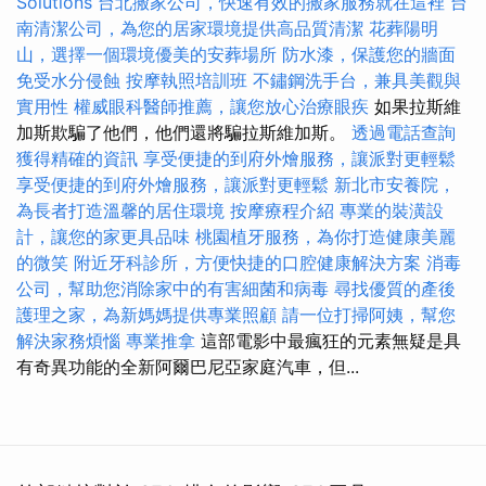
Solutions
台北搬家公司，快速有效的搬家服務就在這裡
台
南清潔公司，為您的居家環境提供高品質清潔
花葬陽明
山，選擇一個環境優美的安葬場所
防水漆，保護您的牆面
免受水分侵蝕
按摩執照培訓班
不鏽鋼洗手台，兼具美觀與
實用性
權威眼科醫師推薦，讓您放心治療眼疾
如果拉斯維
加斯欺騙了他們，他們還將騙拉斯維加斯。
透過電話查詢
獲得精確的資訊
享受便捷的到府外燴服務，讓派對更輕鬆
享受便捷的到府外燴服務，讓派對更輕鬆
新北市安養院，
為長者打造溫馨的居住環境
按摩療程介紹
專業的裝潢設
計，讓您的家更具品味
桃園植牙服務，為你打造健康美麗
的微笑
附近牙科診所，方便快捷的口腔健康解決方案
消毒
公司，幫助您消除家中的有害細菌和病毒
尋找優質的產後
護理之家，為新媽媽提供專業照顧
請一位打掃阿姨，幫您
解決家務煩惱
專業推拿
這部電影中最瘋狂的元素無疑是具
有奇異功能的全新阿爾巴尼亞家庭汽車，但...