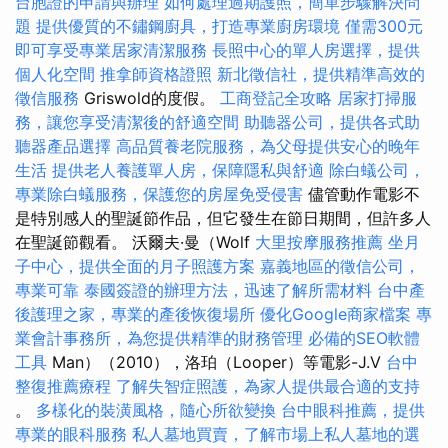
台胞證的申請與辦理
如何處理過期護照，簡單步驟解決問
題
提供優質的不鏽鋼廚具，打造專業廚房環境
僅需300元
即可享受專業居家清潔服務
長照中心的單人房選擇，提供
個人化空間
推拿師資格證照
新北徵信社，提供精準高效的
徵信服務
Griswold的度假。
工商登記全攻略
居家打掃服
務，讓您享受清潔後的舒適空間
助聽器公司，提供各式助
聽器產品選擇
高品質養老院服務，為父母提供安心的晚年
生活
提供老人養護單人房，保障隱私與舒適
除白蟻公司，
專業除白蟻服務，保護您的房屋免受侵害
儘管動作電影不
是特別感人的聖誕節作品，但它發生在節日期間，但許多人
在聖誕節觀看。 沃爾夫·曼（Wolf
大里按摩服務推薦
坐月
子中心，提供全面的月子照護方案
嘉義地區的徵信公司，
專業可靠
泰國簽證的辦理方法，迅速了解所需材料
台中產
後護理之家，專業的產後恢復場所
優化Google商家檔案
專
業會計事務所，為您提供精準的財務管理
必備的SEO軟體
工具
Man）（2010），洛珀（Looper）等電影-J.V
台中
整復推薦療程
了解失智症照護，為家人提供最合適的支持
。
多樣化的裝潢風格，隨心所欲變換
台中眼科推薦，提供
專業的眼科服務
私人墓地買賣，了解市場上私人墓地的選