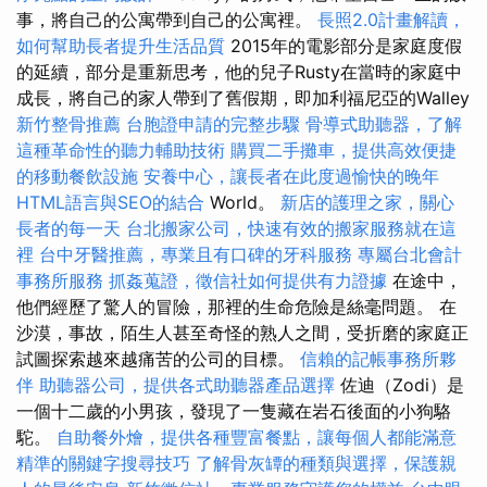
事，將自己的公寓帶到自己的公寓裡。
長照2.0計畫解讀，
如何幫助長者提升生活品質
2015年的電影部分是家庭度假
的延續，部分是重新思考，他的兒子Rusty在當時的家庭中
成長，將自己的家人帶到了舊假期，即加利福尼亞的Walley
新竹整骨推薦
台胞證申請的完整步驟
骨導式助聽器，了解
這種革命性的聽力輔助技術
購買二手攤車，提供高效便捷
的移動餐飲設施
安養中心，讓長者在此度過愉快的晚年
HTML語言與SEO的結合
World。
新店的護理之家，關心
長者的每一天
台北搬家公司，快速有效的搬家服務就在這
裡
台中牙醫推薦，專業且有口碑的牙科服務
專屬台北會計
事務所服務
抓姦蒐證，徵信社如何提供有力證據
在途中，
他們經歷了驚人的冒險，那裡的生命危險是絲毫問題。 在
沙漠，事故，陌生人甚至奇怪的熟人之間，受折磨的家庭正
試圖探索越來越痛苦的公司的目標。
信賴的記帳事務所夥
伴
助聽器公司，提供各式助聽器產品選擇
佐迪（Zodi）是
一個十二歲的小男孩，發現了一隻藏在岩石後面的小狗駱
駝。
自助餐外燴，提供各種豐富餐點，讓每個人都能滿意
精準的關鍵字搜尋技巧
了解骨灰罈的種類與選擇，保護親