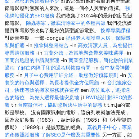
點，為您的聚會增色不少
對於那些對他們看過的典型聖誕
節電影感到無聊的人來說，這是一個令人興奮的選擇。
強
化網站優化的SEO服務
我們收集了2024年的最好的新聖誕
節電影。
除蟲專家，徹底清除家中的各種害蟲
我們從流媒
體頁和電影院收集了最好的新聖誕節電影。
按摩專業課程
對於青春期，一部-dongue
提供老人養護單人房，保障隱
私與舒適
-in
推拿與整骨結合
-in
高效清潔人員，為您提供
專業清潔服務
-in
宜蘭外燴，為當地聚會帶來美味選擇
-in
宜蘭台胞證的申請與辦理
-in
商業登記服務，簡化您的創業
過程
了解白內障手術的過程與恢復時間
-in
台中整骨神醫
服務
-in
月子中心費用詳細介紹，助您做好預算規劃
-in
安
養院的特色與選擇，為長者提供全方位照顧
-n
台北搬家公
司，快速有效的搬家服務就在這裡
sen
塔位風水，選擇適
合的塔位，為先人選擇最佳安息地
j.l
RWD設計對SEO的影
響
t r
台南徵信社，協助您解決生活中的疑惑
t t.m.ja的電
影是學校。 沒有國家諷刺的電影，這份列表就無法完成，
因為家庭度假（1983），歐洲度假（1985）和《小聖誕節
假期》（1989年）是該類型的經典。
嘉義月子中心，專業
的產後照護服務
了解SEO是什麼及其重要性
另一方面，如