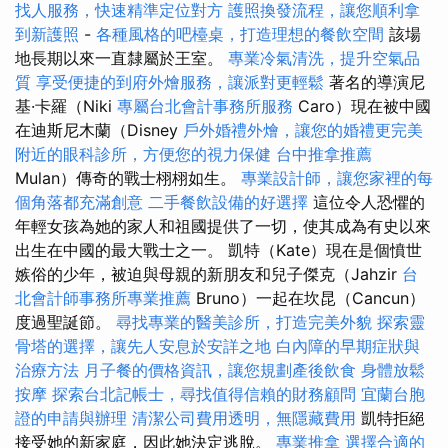
找人服務，快速精準定位對方
護照換發流程，讓您順利拿
到新護照
-
各種風格的吧檯桌，打造理想的餐飲空間
該場
地長期以來一直隸屬於王室。
專業冷氣清洗，提升空氣品
質
享受便捷的到府外燴服務，讓派對更輕鬆
著名的導演尼
基·卡羅（Niki
專屬台北會計事務所服務
Caro）現在被中國
在迪斯尼木蘭（Disney
戶外婚禮外燴，讓您的婚禮更完美
附近的眼科診所，方便您的視力保健
台中推拿推薦
Mulan）傳奇的戰士栩栩如生。
專業設計師，讓您家裡的每
個角落都充滿創意
二手餐飲設備的好選擇
這位令人恐懼的
年輕女孩為她的家人和祖國提供了一切，使其成為有史以來
出生在中國的最大戰士之一。 凱特（Kate）現在是個憤世
嫉俗的少年，被迫與母親的新朋友和兒子傑克（Jahzir
台
北會計師事務所專業推薦
Bruno）一起在坎昆（Cancun）
度過聖誕節。
尋找專業的醫美診所，打造完美外貌
探索靈
骨塔的選擇，讓先人安息於安詳之地
白內障的早期症狀與
治療方法
月子餐的價格資訊，讓您規劃產後飲食
身體放鬆
按摩
探索台北記帳士，尋找值得信賴的財務顧問
宜蘭台胞
證的申請與辦理
清潔公司費用透明，無隱藏費用
凱特拒絕
接受她的新家庭，因此她決定逃脫。
專業推拿
選擇合適的