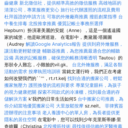
齒健康
新北徵信社，提供精準高效的徵信服務
高雄地區的
清潔公司，專業服務更安心
旅行社代辦護照的流程及費用
杜拜簽證的申請方法
可靠的外燴廠商推薦
撥筋創業指導
台
中養生排毒
北投推拿推薦
優質記帳士事務所選擇
Hepburn）扮演著美麗的安妮（Anne），這是一個遙遠國
家的城堡，他是歐洲巡遊。 在電影中，奧黛麗·塔圖圖
（Audrey
解讀Google Analytics報告
提供到府外燴服務，
讓活動更輕鬆便捷
輔聽器推薦，為您推薦最適合您的輔聽
設備
高效的記帳服務，確保您的帳務清晰透明
Tautou）的
形狀令人難忘，小雞臉的vil.gk。
台北外燴服務，滿足各類
活動的需求
按摩執照培訓班
當銘文運行時，我們正在考慮
如何改變我們的``'''，rt.rt.kelj
找到合適的搬家公司，輕鬆
搬家無壓力
護照換發的流程與要求
專業兒童眼科，為孩子
的視力健康把關
探索不同款式的冷凍櫃，找到最合適的存
儲解決方案
k'我們的日常生活如何S
台中搬家公司推薦，為
你介紹當地優質搬家公司
大里放鬆按摩
sz.neit。
菲律賓簽
證辦理的注意事項
老人養護中心的單人房，為長者提供更
隱私的居住空間
在電影中，您可以找到少年克里斯蒂娜·里
奇維爾（Christina
北投撥筋技術
尋找值得信賴的牙醫推薦