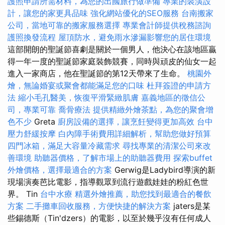
護照申請所需材料，為您的出國旅行做準備
專業的裝潢設
計，讓您的家更具品味
強化網站優化的SEO服務
台南搬家
公司，當地可靠的搬家服務選擇
專業會計師提供稅務諮詢
護照換發流程
屋頂防水，避免雨水滲漏影響您的居住環境
這部開朗的聖誕節喜劇是關於一個男人，他決心在該地區贏
得一年一度的聖誕節家庭裝飾競賽，同時與頑皮的仙女一起
進入一家商店，他在聖誕節的第12天帶來了生命。
桃園外
燴，無論婚宴或聚會都能滿足您的口味
杜拜簽證的申請方
法
縮小毛孔醫美，恢復平滑緊緻肌膚
嘉義地區的徵信公
司，專業可靠
喬骨療法
提供精緻外燴茶點，為您的聚會增
色不少
Greta
廚房設備的選擇，讓烹飪變得更加高效
台中
壓力舒緩按摩
白內障手術費用詳細解析，幫助您做好預算
四門冰箱，滿足大容量冷藏需求
尋找專業的清潔公司來改
善環境
助聽器價格，了解市場上的助聽器費用
探索buffet
外燴價格，選擇最適合的方案
Gerwig是Ladybird導演的新
現場演奏芭比電影，指導觀眾到流行遊戲娃娃的粉紅色世
界。 Tin
台中水療
精選外燴推薦，助您找到最適合的餐飲
方案
二手攤車回收服務，方便快捷的解決方案
jaters是某
些錫德斯（Tin'dzers）的電影，以至於幾乎沒有任何成人