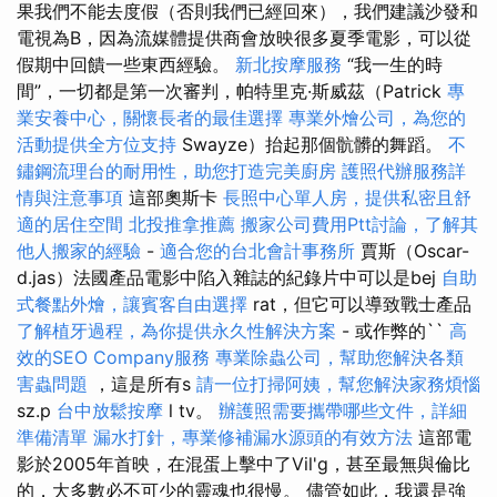
果我們不能去度假（否則我們已經回來），我們建議沙發和
電視為B，因為流媒體提供商會放映很多夏季電影，可以從
假期中回饋一些東西經驗。
新北按摩服務
“我一生的時
間”，一切都是第一次審判，帕特里克·斯威茲（Patrick
專
業安養中心，關懷長者的最佳選擇
專業外燴公司，為您的
活動提供全方位支持
Swayze）抬起那個骯髒的舞蹈。
不
鏽鋼流理台的耐用性，助您打造完美廚房
護照代辦服務詳
情與注意事項
這部奧斯卡
長照中心單人房，提供私密且舒
適的居住空間
北投推拿推薦
搬家公司費用Ptt討論，了解其
他人搬家的經驗
-
適合您的台北會計事務所
賈斯（Oscar-
d.jas）法國產品電影中陷入雜誌的紀錄片中可以是bej
自助
式餐點外燴，讓賓客自由選擇
rat，但它可以導致戰士產品
了解植牙過程，為你提供永久性解決方案
- 或作弊的``
高
效的SEO Company服務
專業除蟲公司，幫助您解決各類
害蟲問題
，這是所有s
請一位打掃阿姨，幫您解決家務煩惱
sz.p
台中放鬆按摩
l tv。
辦護照需要攜帶哪些文件，詳細
準備清單
漏水打針，專業修補漏水源頭的有效方法
這部電
影於2005年首映，在混蛋上擊中了Vil'g，甚至最無與倫比
的，大多數必不可少的靈魂也很慢。 儘管如此，我還是強