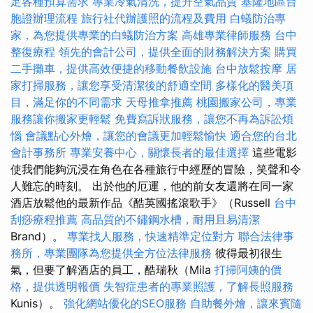
足各種預算需求
專業冷氣清洗，提升空氣品質
基隆地區台
胞證辦理流程
旅行社代辦護照的流程及費用
白蟻防治專
家，為您提供專業的白蟻防治方案
高雄專業律師服務
台中
整復療程
領先的會計公司，提供全面的財務解決方案
購買
二手攤車，提供高效便捷的移動餐飲設施
台中放鬆按摩
居
家打掃服務，讓您享受清潔後的舒適空間
多樣化的醫美項
目，滿足你的不同需求
天母推拿推薦
桃園搬家公司，專業
服務讓你搬家更輕鬆
免費寫訴狀服務，讓您不再為訴訟煩
惱
會議點心外燴，讓您的會議更加輕鬆愉快
適合您的台北
會計事務所
專業安養中心，關懷長者的最佳選擇
這些電影
使我們能夠沉浸在角色在各種旅行中經歷的冒險，笑聲和令
人難忘的時刻。 出於他的厄運，他的前女友還將在同一家
酒店放鬆他的最新作品《酷英國搖滾歌手》（Russell
台中
刮痧療程推薦
高品質的不鏽鋼水槽，耐用且易清潔
Brand）。
專業找人服務，快速精準定位對方
聯合法律事
務所，專業團隊為您提供全方位法律服務
彼得最初很生
氣，但要了解酒店的員工，酷瑞秋（Mila
打掃阿姨的價
格，提供透明報價
失智症患者的專業照護，了解長照服務
Kunis）。
強化網站優化的SEO服務
自助餐外燴，讓來賓隨