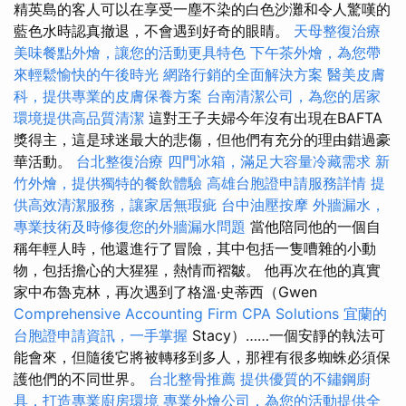
精英島的客人可以在享受一塵不染的白色沙灘和令人驚嘆的
藍色水時認真撤退，不會遇到好奇的眼睛。
天母整復治療
美味餐點外燴，讓您的活動更具特色
下午茶外燴，為您帶
來輕鬆愉快的午後時光
網路行銷的全面解決方案
醫美皮膚
科，提供專業的皮膚保養方案
台南清潔公司，為您的居家
環境提供高品質清潔
這對王子夫婦今年沒有出現在BAFTA
獎得主，這是球迷最大的悲傷，但他們有充分的理由錯過豪
華活動。
台北整復治療
四門冰箱，滿足大容量冷藏需求
新
竹外燴，提供獨特的餐飲體驗
高雄台胞證申請服務詳情
提
供高效清潔服務，讓家居無瑕疵
台中油壓按摩
外牆漏水，
專業技術及時修復您的外牆漏水問題
當他陪同他的一個自
稱年輕人時，他還進行了冒險，其中包括一隻嘈雜的小動
物，包括擔心的大猩猩，熱情而褶皺。 他再次在他的真實
家中布魯克林，再次遇到了格溫·史蒂西（Gwen
Comprehensive Accounting Firm CPA Solutions
宜蘭的
台胞證申請資訊，一手掌握
Stacy）……一個安靜的執法可
能會來，但隨後它將被轉移到多人，那裡有很多蜘蛛必須保
護他們的不同世界。
台北整骨推薦
提供優質的不鏽鋼廚
具，打造專業廚房環境
專業外燴公司，為您的活動提供全