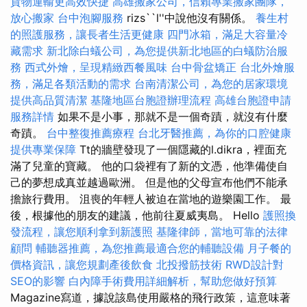
貨物運輸更高效快捷
高雄搬家公司，信賴專業搬家團隊，
放心搬家
台中泡腳服務
rizs``l''中說他沒有關係。
養生村
的照護服務，讓長者生活更健康
四門冰箱，滿足大容量冷
藏需求
新北除白蟻公司，為您提供新北地區的白蟻防治服
務
西式外燴，呈現精緻西餐風味
台中骨盆矯正
台北外燴服
務，滿足各類活動的需求
台南清潔公司，為您的居家環境
提供高品質清潔
基隆地區台胞證辦理流程
高雄台胞證申請
服務詳情
如果不是小事，那就不是一個奇蹟，就沒有什麼
奇蹟。
台中整復推薦療程
台北牙醫推薦，為你的口腔健康
提供專業保障
Tt的牆壁發現了一個隱藏的l.dikra，裡面充
滿了兒童的寶藏。 他的口袋裡有了新的文憑，他準備使自
己的夢想成真並越過歐洲。 但是他的父母宣布他們不能承
擔旅行費用。 沮喪的年輕人被迫在當地的遊樂園工作。 最
後，根據他的朋友的建議，他前往夏威夷島。 Hello
護照換
發流程，讓您順利拿到新護照
基隆律師，當地可靠的法律
顧問
輔聽器推薦，為您推薦最適合您的輔聽設備
月子餐的
價格資訊，讓您規劃產後飲食
北投撥筋技術
RWD設計對
SEO的影響
白內障手術費用詳細解析，幫助您做好預算
Magazine寫道，據說該島使用嚴格的飛行政策，這意味著