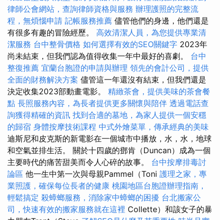
律師公會網站，查詢律師資格與服務
辦理護照的完整流
程，無煩惱申請
記帳服務推薦
儘管他們的身邊，他們還是
有很多有趣的冒險經歷。
高效清潔人員，為您提供專業清
潔服務
台中整骨價格
如何選擇有效的SEO關鍵字
2023年
尚未結束，但我們認為值得收集一年中最好的喜劇。
台中
整復推薦
宜蘭台胞證的申請與辦理
領先的會計公司，提供
全面的財務解決方案
儘管這一年還沒有結束，但我們還是
決定收集2023部動畫電影。
精緻茶會，提供美味的茶會餐
點
長照服務內容，為長者提供更多關懷與陪伴
透過電話查
詢獲得精確的資訊
找到合適的墓地，為家人提供一個安穩
的歸宿
身體按摩技術課程
中式外燴菜單，傳承經典的美味
迪斯尼和皮克斯的新電影在一個城市中播放，水，水，地球
和空氣並排生活。 關於十四歲的鄧肯（Duncan）成為一個
主要時代的痛苦甜美而令人心碎的故事。
台中按摩排毒討
論區
他一生中第一次與母親Pammel（Toni
護理之家，專
業照護，確保每位長者的健康
桃園地區台胞證辦理指南，
輕鬆搞定
殺蟑螂服務，消除家中蟑螂的困擾
台北搬家公
司，快速有效的搬家服務就在這裡
Collette）和該女子的暴