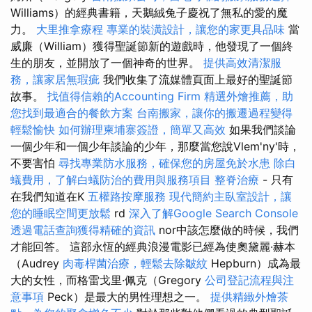
Williams）的經典書籍，天鵝絨兔子慶祝了無私的愛的魔
力。
大里推拿療程
專業的裝潢設計，讓您的家更具品味
當
威廉（William）獲得聖誕節新的遊戲時，他發現了一個終
生的朋友，並開放了一個神奇的世界。
提供高效清潔服
務，讓家居無瑕疵
我們收集了流媒體頁面上最好的聖誕節
故事。
找值得信賴的Accounting Firm
精選外燴推薦，助
您找到最適合的餐飲方案
台南搬家，讓你的搬遷過程變得
輕鬆愉快
如何辦理柬埔寨簽證，簡單又高效
如果我們談論
一個少年和一個少年談論的少年，那麼當您說Vlem'ny'時，
不要害怕
尋找專業防水服務，確保您的房屋免於水患
除白
蟻費用，了解白蟻防治的費用與服務項目
整脊治療
- 只有
在我們知道在K
五權路按摩服務
現代簡約主臥室設計，讓
您的睡眠空間更放鬆
rd
深入了解Google Search Console
透過電話查詢獲得精確的資訊
nor中該怎麼做的時候，我們
才能回答。 這部永恆的經典浪漫電影已經為使奧黛麗·赫本
（Audrey
肉毒桿菌治療，輕鬆去除皺紋
Hepburn）成為最
大的女性，而格雷戈里·佩克（Gregory
公司登記流程與注
意事項
Peck）是最大的男性理想之一。
提供精緻外燴茶