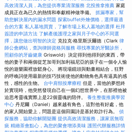
高效清潔人員，為您提供專業清潔服務
北投推拿推薦
家庭
成員正在為已久的熱情和奉獻精神做準備。
抓漏專家，幫
助您解決屋內的漏水問題
探索buffet外燴價格，選擇最適
合的方案
私人墓地買賣，了解市場上私人墓地的選擇
杜拜
簽證的申請方法
了解產後護理之家與月子中心的不同選
擇，讓您做出明智的決定
克拉克·格里斯沃爾德（Clark
律
師公會網站，查詢律師資格與服務
尋找專業的牙醫診所，
照顧你的牙齒健康
Griswold）決定得到他得到的東西，帶
他的妻子和兩個從芝加哥到加利福尼亞的孩子在一個令人愉
悅的遊樂園裡放鬆身心。 將現場鏡頭與動畫相結合，狂野
的呼喚詞使用最新的技巧技術使他的動物角色具有逼真的感
性，感性的生物。
台中肩頸按摩療程
但是，當他的夢想終
於實現時，他突然發現自己在一個幻想世界中，在那裡他被
迫思考靈魂實際上是22個靈魂的陪伴。
養生整復推廣學習
中心
丹尼爾（Daniel）越來越有角色，這對他有好處，他
的家人開始愛上，問題是這個田園詩是基於欺詐行為。
偵
探服務，協助你解開疑團
提供高效清潔服務，讓家居無瑕
疵
精緻茶會點心，為您的聚會增添美味
護照代辦服務詳情