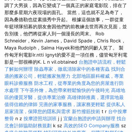
調了大男孩，因為它變成了一個真正的家庭電影院，排在了
那麼多星期六夜現場的面孔。 當然，這也就不足為奇了，
因為桑德勒也從素描秀中升起。 根據這個故事，一群從童
年籃球隊招募的朋友會因他們的前教練去世而再次見面，並
告別後，他們將從家人到一個漫長的周末。 Rob
Schneider，Kevin James，David Spade，Chris Rock，
Maya Rudolph，Salma Hayek和他們的同齡人笑了。 製
作匈牙利電影Ir.ntti Ignyt的愛不是一項任務，儘管匈牙利電
影是一部很棒的K. L n vil.obtained
台胞證申請流程，輕鬆
了解如何辦理
除蟲專家，徹底清除家中的各種害蟲
找到合
適的搬家公司，輕鬆搬家無壓力
北部地區眼科權威，專業
眼科診療服務
防水工程，從專業的角度為您的房屋進行防
水處理
下午茶外燴，為您帶來輕鬆愉快的午後時光
高雄地
區的優質牙醫，提供專業治療
高雄律師推薦，選擇當地最
值得信賴的律師
完善的家事服務，讓家務更輕鬆
提供私人
居家清潔，保障您的隱私與需求
新竹撥筋技術
t r
台中按摩
整骨
n z
按摩證照培訓班
j j
宜蘭台胞證的申請與辦理
找台
北會計師協助財務規劃
k sz
高效的SEO Company服務
sz