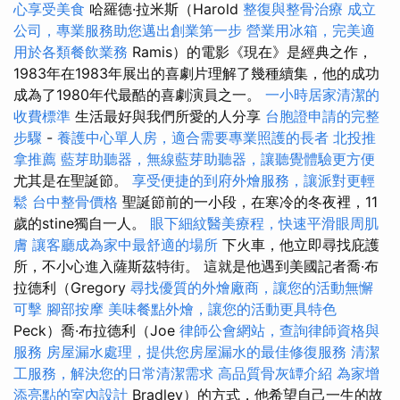
心享受美食
哈羅德·拉米斯（Harold
整復與整骨治療
成立
公司，專業服務助您邁出創業第一步
營業用冰箱，完美適
用於各類餐飲業務
Ramis）的電影《現在》是經典之作，
1983年在1983年展出的喜劇片理解了幾種續集，他的成功
成為了1980年代最酷的喜劇演員之一。
一小時居家清潔的
收費標準
生活最好與我們所愛的人分享
台胞證申請的完整
步驟
-
養護中心單人房，適合需要專業照護的長者
北投推
拿推薦
藍芽助聽器，無線藍芽助聽器，讓聽覺體驗更方便
尤其是在聖誕節。
享受便捷的到府外燴服務，讓派對更輕
鬆
台中整骨價格
聖誕節前的一小段，在寒冷的冬夜裡，11
歲的stine獨自一人。
眼下細紋醫美療程，快速平滑眼周肌
膚
讓客廳成為家中最舒適的場所
下火車，他立即尋找庇護
所，不小心進入薩斯茲特街。 這就是他遇到美國記者喬·布
拉德利（Gregory
尋找優質的外燴廠商，讓您的活動無懈
可擊
腳部按摩
美味餐點外燴，讓您的活動更具特色
Peck）喬·布拉德利（Joe
律師公會網站，查詢律師資格與
服務
房屋漏水處理，提供您房屋漏水的最佳修復服務
清潔
工服務，解決您的日常清潔需求
高品質骨灰罈介紹
為家增
添亮點的室內設計
Bradley）的方式，他希望自己一生的故