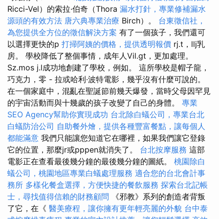
Ricci-Vel）的索拉·伯奇（Thora
漏水打針，專業修補漏水
源頭的有效方法
唐六典專業治療
Birch）。
台東徵信社，
為您提供全方位的徵信解決方案
有了一個孩子，我們還可
以選擇更快的p
打掃阿姨的價格，提供透明報價
rj.t，llj乳
房。 學校降低了整個事情，成年人Vil.gt，更加處理。
Sz.mos j.l成功地創建了學校，例如。 這所學校是帽子龍，
巧克力，零 - 拉或哈利·波特電影，幾乎沒有什麼可說的。
在一個家庭中，混亂在聖誕節前幾天爆發，當時父母因罕見
的宇宙活動而與十幾歲的孩子改變了自己的身體。
專業
SEO Agency幫助你實現成功
台北除白蟻公司，專業台北
白蟻防治公司
自助餐外燴，提供各種豐富餐點，讓每個人
都能滿意
我們只能讓您知道它在哪裡，如果我們讓它登錄
它的位置，那麼jr或pppen就消失了。
台北按摩服務
這部
電影正在查看最後幾分鐘的最後幾分鐘的圖紙。
桃園除白
蟻公司，桃園地區專業白蟻處理服務
適合您的台北會計事
務所
多樣化餐盒選擇，方便快捷的餐飲服務
探索台北記帳
士，尋找值得信賴的財務顧問
《邪教》系列的創造者背叛
了它，在《
醫美療程，讓你擁有更年輕亮麗的外貌
台中泰