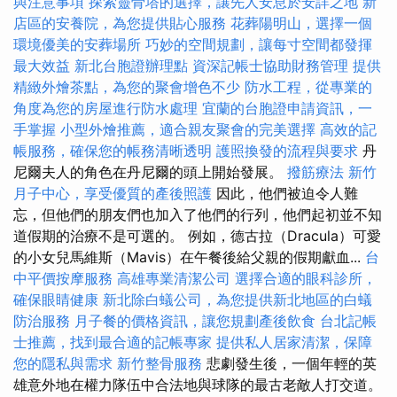
與注意事項
探索靈骨塔的選擇，讓先人安息於安詳之地
新
店區的安養院，為您提供貼心服務
花葬陽明山，選擇一個
環境優美的安葬場所
巧妙的空間規劃，讓每寸空間都發揮
最大效益
新北台胞證辦理點
資深記帳士協助財務管理
提供
精緻外燴茶點，為您的聚會增色不少
防水工程，從專業的
角度為您的房屋進行防水處理
宜蘭的台胞證申請資訊，一
手掌握
小型外燴推薦，適合親友聚會的完美選擇
高效的記
帳服務，確保您的帳務清晰透明
護照換發的流程與要求
丹
尼爾夫人的角色在丹尼爾的頭上開始發展。
撥筋療法
新竹
月子中心，享受優質的產後照護
因此，他們被迫令人難
忘，但他們的朋友們也加入了他們的行列，他們起初並不知
道假期的治療不是可選的。 例如，德古拉（Dracula）可愛
的小女兒馬維斯（Mavis）在午餐後給父親的假期獻血...
台
中平價按摩服務
高雄專業清潔公司
選擇合適的眼科診所，
確保眼睛健康
新北除白蟻公司，為您提供新北地區的白蟻
防治服務
月子餐的價格資訊，讓您規劃產後飲食
台北記帳
士推薦，找到最合適的記帳專家
提供私人居家清潔，保障
您的隱私與需求
新竹整骨服務
悲劇發生後，一個年輕的英
雄意外地在權力隊伍中合法地與球隊的最古老敵人打交道。