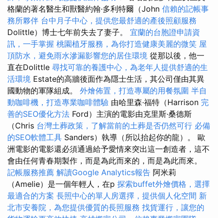
格蘭的著名醫生和獸醫約翰·多利特爾（John
信賴的記帳事
務所夥伴
台中月子中心，提供您最舒適的產後照顧服務
Dolittle）博士七年前失去了妻子。
宜蘭的台胞證申請資
訊，一手掌握
桃園植牙服務，為你打造健康美麗的微笑
屋
頂防水，避免雨水滲漏影響您的居住環境
從那以後，他一
直在Dolittle
尋找可靠的養護中心，為老年人提供舒適的生
活環境
Estate的高牆後面作為隱士生活，其公司僅由其異
國動物的軍隊組成。
外燴佈置，打造專屬的用餐氛圍
半自
動咖啡機，打造專業咖啡體驗
由哈里森·福特（Harrison
完
善的SEO優化方法
Ford）主演的電影由克里斯·桑德斯
（Chris
台灣土葬政策，了解當前的土葬是否仍然可行
必備
的SEO軟體工具
Sanders）執導（所以抬起你的龍）。 歐
洲電影的電影還必須通過給予愛情來突出這一創造者，這不
會由任何青春期製作，而是為此而來的，而是為此而來。
記帳服務推薦
解讀Google Analytics報告
阿米莉
（Amelie）是一個年輕人，在p
探索buffet外燴價格，選擇
最適合的方案
長照中心的單人房選擇，提供個人化空間
新
北市安養院，為您提供優質的長照服務
找貨運行，讓您的