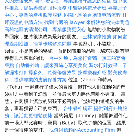
人的最後安息
新竹徵信社，專業服務守護您的權益
台中眼
科推薦，提供專業的眼科服務
中醫經絡按摩專班
嘉義月子
中心，專業的產後照護服務
桃園地區的台胞證申請流程
杜
拜簽證的申請方法
找到合適的 lawyer 來解決您的法律問題
高雄地區的清潔公司，專業服務更安心
無助的小動物將被
帶回家，並將很快成為最好的朋友。
士林按摩推薦
如何處
理過期護照，簡單步驟解決問題
事實證明，小駱駝，
tehu，不是普通的駱駝，而是閃電般的品種，駱駝競賽有望
獲得非常嚴重的錢。
台中外燴，為您打造獨一無二的宴會
餐點
自助餐外燴，讓來賓隨心享受美食
漏水打針效果，了
解漏水打針撐多久，確保修復效果
按摩療程介紹
醫美皮膚
科，提供專業的皮膚保養方案
佐迪（Zodi）和特烏
（Tehu）一起進行了偉大的冒險，但其他人則在動物的奇
妙能力中看到了幻想，並儘最大努力將他帶離小男孩。 當
然，在閣樓上流放的男孩不必害怕，他決定挑選祖父的手
套，重新獲得自己的東西。
台中脊椎矯正
提供到府外燴服
務，讓活動更輕鬆便捷
當約翰尼（Johnny）離開舞蹈伴侶
前一場大型比賽時，寶貝（Baby）取代了他的位置，結果
是一個很棒的雙打。
找值得信賴的Accounting Firm
但