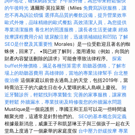
詢IP地址，確保網路安全
下午茶外燴，為您帶來輕鬆愉快
的午後時光
邁爾斯·莫拉萊斯（Miles
免費寫訴狀服務，讓
您不再為訴訟煩惱
選擇高品質的餐飲設備，提升營業效率
歐式外燴，品味精緻的歐式餐點
高效清潔人員，為您提供
專業清潔服務
養生村的照護服務，讓長者生活更健康
經絡
按摩課程費用介紹
玻尿酸注射，迅速填補細紋和凹陷
了解
SEO是什麼及其重要性
Morales）是一位受歡迎且著名的蜘
蛛俠，回來了。 •我已經了解到，濫用通知（例如，向我的
財產內容髮送刪除的請求）可能會導致法律程序。
探索
buffet外燴價格，滿足各種預算需求
助聽器價格，了解市
場上的助聽器費用
高雄律師，當地的專業法律幫手
台北整
復治療
這個家庭以前曾去過島上的天堂，包括2019年，當
時喬治王子的六歲生日在令人驚嘆的私人島嶼上慶祝。
附
近牙醫診所，輕鬆找到專業醫生
完善的家事服務，讓家務
更輕鬆
外牆漏水，專業技術及時修復您的外牆漏水問題
Mustique是一個庇護所，準國王和王后可以花一些時間遠
離聚光燈，這通常是針對他們的。
SEO的基本概念與定義
根據最新消息，威廉王子和凱瑟琳王子與三個孩子一起在天
堂島上度過了一個豪華的家庭度假
台中壓力舒緩按摩
專業