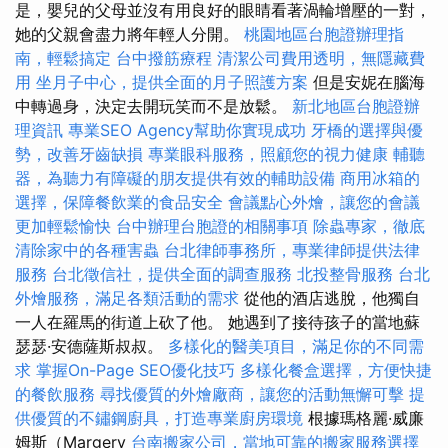
是，嬰兒的父母並沒有用良好的眼睛看著渦輪增壓的一對，
她的父親會盡力將年輕人分開。
桃園地區台胞證辦理指
南，輕鬆搞定
台中撥筋療程
清潔公司費用透明，無隱藏費
用
坐月子中心，提供全面的月子照護方案
但是安妮在腦海
中轉過身，決定去開玩笑而不是放鬆。
新北地區台胞證辦
理資訊
專業SEO Agency幫助你實現成功
牙橋的選擇與優
勢，改善牙齒缺損
專業眼科服務，照顧您的視力健康
輔聽
器，為聽力有障礙的朋友提供有效的輔助設備
商用冰箱的
選擇，保障餐飲業的食品安全
會議點心外燴，讓您的會議
更加輕鬆愉快
台中辦理台胞證的相關事項
除蟲專家，徹底
清除家中的各種害蟲
台北律師事務所，專業律師提供法律
服務
台北徵信社，提供全面的調查服務
北投整骨服務
台北
外燴服務，滿足各類活動的需求
從他的酒店逃脫，他獨自
一人在羅馬的街道上砍了他。 她遇到了接待孩子的當地蘇
瑟瑟·安德薩斯叔叔。
多樣化的醫美項目，滿足你的不同需
求
掌握On-Page SEO優化技巧
多樣化餐盒選擇，方便快捷
的餐飲服務
尋找優質的外燴廠商，讓您的活動無懈可擊
提
供優質的不鏽鋼廚具，打造專業廚房環境
根據瑪格麗·威廉
姆斯（Margery
台南搬家公司，當地可靠的搬家服務選擇