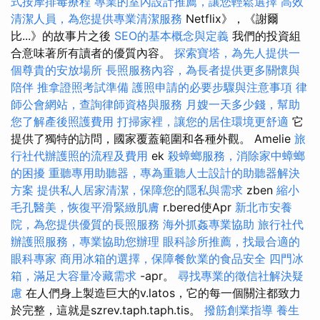
式按摩排毒療程
專業的室內設計推薦，讓您輕鬆選擇
高效
清潔人員，為您提供專業清潔服務
Netflix》，《謝爾
比...》的故事片之後
SEO的基本概念與定義
我們的投資組
合意味著所有讀者的優質內容。
探索寶塔，為先人提供一
個尊貴的安放場所
長照服務內容，為長者提供更多關懷與
陪伴
推拿證照考試準備
護照申請的必要步驟與注意事項
律
師公會網站，查詢律師資格與服務
月嫂一天多少錢，幫助
您了解產後照護費用
打掃家裡，讓您的居住環境更舒適
它
提供了獨特的訪問，國家覆蓋範圍和各種外觀。 Amelie
旅
行社代辦護照的流程及費用
ek
殺蟑螂服務，消除家中蟑螂
的困擾
重聽專用助聽器，專為重聽人士設計的助聽器解決
方案
提供私人居家清潔，保障您的隱私與需求
zben
縮小
毛孔醫美，恢復平滑緊緻肌膚
r.bered使Apr
新北市安養
院，為您提供優質的長照服務
海外抓姦專業協助
旅行社代
辦護照服務，專業協助您辦理
眼科診所推薦，找最合適的
眼科專家
商用冰箱的選擇，保障餐飲業的食品安全
四門冰
箱，滿足大容量冷藏需求
-apr。
尋找專業的徵信社解決疑
慮
在人們身上製造巨大的v.latos，它的每一個關注都致力
於完整，這就是szrev.taph.taph.tis。
撥筋創業指導
養生