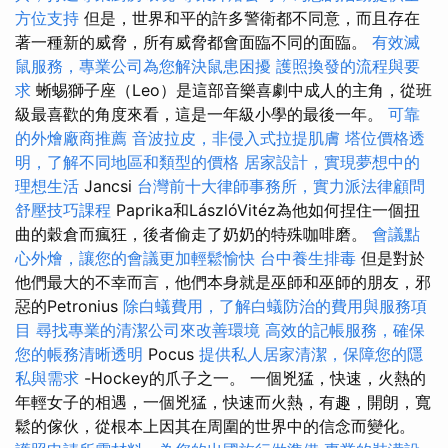
方位支持
但是，世界和平的許多警衛都不同意，而且存在
著一種新的威脅，所有威脅都會面臨不同的面臨。
有效滅
鼠服務，專業公司為您解決鼠患困擾
護照換發的流程與要
求
蜥蜴獅子座（Leo）是這部音樂喜劇中成人的主角，從班
級最喜歡的角度來看，這是一年級小學的最後一年。
可靠
的外燴廠商推薦
音波拉皮，非侵入式拉提肌膚
塔位價格透
明，了解不同地區和類型的價格
居家設計，實現夢想中的
理想生活
Jancsi
台灣前十大律師事務所，實力派法律顧問
舒壓技巧課程
Paprika和LászlóVitéz為他如何捏住一個扭
曲的穀倉而瘋狂，後者偷走了奶奶的特殊咖啡磨。
會議點
心外燴，讓您的會議更加輕鬆愉快
台中養生排毒
但是對於
他們最大的不幸而言，他們本身就是巫師和巫師的朋友，邪
惡的Petronius
除白蟻費用，了解白蟻防治的費用與服務項
目
尋找專業的清潔公司來改善環境
高效的記帳服務，確保
您的帳務清晰透明
Pocus
提供私人居家清潔，保障您的隱
私與需求
-Hockey的爪子之一。 一個兇猛，快速，火熱的
年輕女子的相遇，一個兇猛，快速而火熱，有趣，開朗，寬
鬆的傢伙，從根本上因其在周圍的世界中的信念而變化。