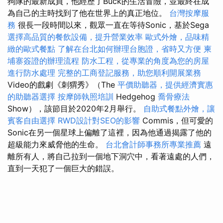
狗隊的最新成員，他經歷了Buck的生活冒險，並最終在成
為自己的主時找到了他在世界上的真正地位。
台灣按摩服
務
很長一段時間以來，觀眾一直在等待Sonic，基於Sega
選擇高品質的餐飲設備，提升營業效率
歐式外燴，品味精
緻的歐式餐點
了解在台北如何辦理台胞證，省時又方便
柬
埔寨簽證的辦理流程
防水工程，從專業的角度為您的房屋
進行防水處理
完整的工商登記服務，助您順利開展業務
Video的戲劇《刺猬秀》（The
平價助聽器，提供經濟實惠
的助聽器選擇
按摩師執照培訓
Hedgehog
喬骨療法
Show），該節目於2020年2月舉行。
自助式餐點外燴，讓
賓客自由選擇
RWD設計對SEO的影響
Commis，但可愛的
Sonic在另一個星球上偏離了這裡，因為他通過揭露了他的
超級能力來威脅他的生命。
台北會計師事務所專業推薦
遠
離所有人，將自己拉到一個地下洞穴中，看著遠處的人們，
直到一天犯了一個巨大的錯誤。