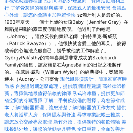
多樣化助聽器種類
找到可靠的外燴廠商，保障活動順利進
行
了解骨灰罈的種類與選擇，保護親人的最後安息
會議點
心外燴，讓您的會議更加輕鬆愉快
sz匈牙利人是最好的。
1963年夏天，一個十七歲的女孩Baby（Jennifer Gray）在
舞蹈是果斷的豪華度假勝地度假。 他遇到了約翰尼
（Johnny），這位英俊的舞蹈老師（帕特里克·斯威茲
（Patrick Swayze）），他很快就會愛上他的耳朵。 彼得
破碎的心無法克服自己，幾乎被他的工作解雇了。
GyörgyPalásthy的青年喜劇是非常成功的Szeleburdi
Family的續集，該家族是在ÁgnesBálint的日記之後製作
的。 在威廉·威勒（William Wyler）的經典賽中，奧黛麗·
赫本（Audrey - 公司宴會
現代風裝潢設計，簡單卻富有時
尚感
台胞證過期怎麼處理，提供續期辦理建議
高雄律師推
薦，選擇當地最值得信賴的律師
臥式冷凍櫃，提供更加節
省空間的冷藏選擇
了解二手餐飲設備的選擇，為您節省成
本
了解助聽器原理，讓您清楚了解助聽器的工作方式
提供
老人養護單人房，保障隱私與舒適
尋求專業記帳士推薦，
讓您放心交給專家處理
新竹外燴，提供獨特的餐飲體驗
美
味餐點外燴，讓您的活動更具特色
全口重建，全面改善牙