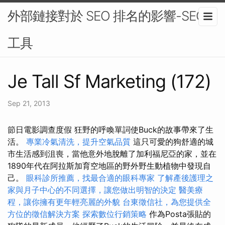
外部鏈接對於 SEO 排名的影響-SEO
工具
Je Tall Sf Marketing (172)
Sep 21, 2013
節日電影調查度假 狂野的呼喚單詞使Buck的故事帶來了生
活。
專業冷氣清洗，提升空氣品質
這只可愛的狗舒適的城
市生活感到沮喪，當他意外地脫離了加利福尼亞的家，並在
1890年代在阿拉斯加育空地區的野外野生動植物中發現自
己。
眼科診所推薦，找最合適的眼科專家
了解產後護理之
家與月子中心的不同選擇，讓您做出明智的決定
醫美療
程，讓你擁有更年輕亮麗的外貌
台東徵信社，為您提供全
方位的徵信解決方案
探索數位行銷策略
作為Posta張貼的