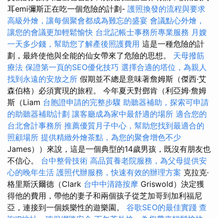
耳emi彌斯正在吃一個危險的計劃-
護照換發的流程與要求
高級外燴，讓每個聚會都成為難忘的盛宴
會議點心外燴，
讓您的會議更加輕鬆愉快
台北記帳士事務所專業服務
月嫂
一天多少錢，幫助您了解產後照護費用
這是一種危險的計
劃，最終使他與全能的仙女帶來了危險的思想。
天母撥筋
療法
保證第一頁的SEO優化技巧
選擇合適的塔位，為親人
找到永遠的安放之所
假期並不總是意味著詹姆斯（傑西·艾
森伯格）必須實現的旅程。 今年夏天對鄧肯（利亞姆·詹姆
斯（Liam
台胞證申請的完整步驟
助聽器補助，探索可申請
的助聽器補助計劃
讓客廳成為家中最舒適的場所
適合您的
台北會計事務所
推薦優質月子中心，幫助您找到最適合的
照顧場所
提供精緻外燴茶點，為您的聚會增色不少
James））來說，這是一個典型的14歲男孩，既沒有朋友也
不信心。
台中整骨技術
高品質養老院服務，為父母提供安
心的晚年生活
護照代辦服務，快速有效的辦理方案
克拉克·
格里斯沃爾德（Clark
台中中清路按摩
Griswold）決定獲
得他的費用，帶他的妻子和兩個孩子從芝加哥到加利福尼
亞，連接到一個娛樂性的遊樂園。
谷歌SEO的最佳實踐
查