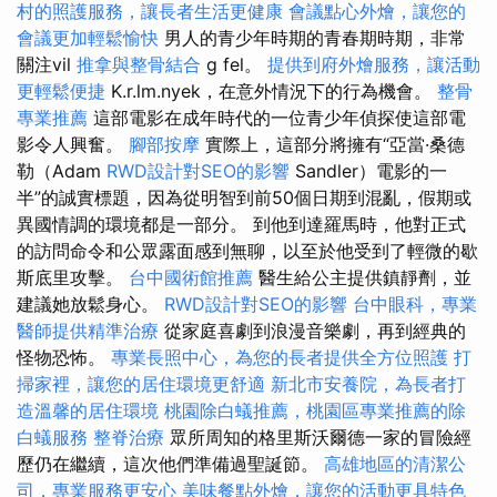
村的照護服務，讓長者生活更健康
會議點心外燴，讓您的
會議更加輕鬆愉快
男人的青少年時期的青春期時期，非常
關注vil
推拿與整骨結合
g fel。
提供到府外燴服務，讓活動
更輕鬆便捷
K.r.lm.nyek，在意外情況下的行為機會。
整骨
專業推薦
這部電影在成年時代的一位青少年偵探使這部電
影令人興奮。
腳部按摩
實際上，這部分將擁有“亞當·桑德
勒（Adam
RWD設計對SEO的影響
Sandler）電影的一
半”的誠實標題，因為從明智到前50個日期到混亂，假期或
異國情調的環境都是一部分。 到他到達羅馬時，他對正式
的訪問命令和公眾露面感到無聊，以至於他受到了輕微的歇
斯底里攻擊。
台中國術館推薦
醫生給公主提供鎮靜劑，並
建議她放鬆身心。
RWD設計對SEO的影響
台中眼科，專業
醫師提供精準治療
從家庭喜劇到浪漫音樂劇，再到經典的
怪物恐怖。
專業長照中心，為您的長者提供全方位照護
打
掃家裡，讓您的居住環境更舒適
新北市安養院，為長者打
造溫馨的居住環境
桃園除白蟻推薦，桃園區專業推薦的除
白蟻服務
整脊治療
眾所周知的格里斯沃爾德一家的冒險經
歷仍在繼續，這次他們準備過聖誕節。
高雄地區的清潔公
司，專業服務更安心
美味餐點外燴，讓您的活動更具特色