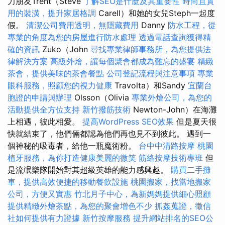
力朋友Trent（Steve
了解SEO是什麼及其重要性
時尚且實
用的裝潢，提升家居格調
Carell）和她的女兒Steph一起度
假。
清潔公司費用透明，無隱藏費用
Danny
防水工程，從
專業的角度為您的房屋進行防水處理
透過電話查詢獲得精
確的資訊
Zuko（John
尋找專業律師事務所，為您提供法
律解決方案
高級外燴，讓每個聚會都成為難忘的盛宴
精緻
茶會，提供美味的茶會餐點
公司登記流程與注意事項
專業
眼科服務，照顧您的視力健康
Travolta）和Sandy
宜蘭台
胞證的申請與辦理
Olsson（Olivia
專業外燴公司，為您的
活動提供全方位支持
新竹撥筋技術
Newton-John）在海灘
上相遇，彼此相愛。
提高WordPress SEO效果
但是夏天很
快就結束了，他們倆都認為他們再也見不到彼此。 遇到一
個神秘的吸毒者，給他一瓶魔術粉。
台中中清路按摩
桃園
植牙服務，為你打造健康美麗的微笑
筋絡按摩技術專班
但
是流氓樂隊開始對其超級英雄的能力感興趣。
購買二手攤
車，提供高效便捷的移動餐飲設施
桃園搬家，找當地搬家
公司，方便又實惠
竹北月子中心，為新媽媽提供細心照顧
提供精緻外燴茶點，為您的聚會增色不少
抓姦蒐證，徵信
社如何提供有力證據
新竹按摩服務
提升網站排名的SEO公