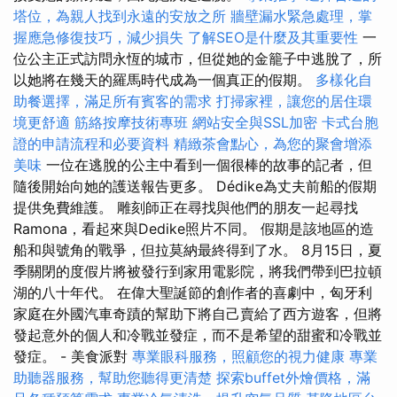
塔位，為親人找到永遠的安放之所
牆壁漏水緊急處理，掌
握應急修復技巧，減少損失
了解SEO是什麼及其重要性
一
位公主正式訪問永恆的城市，但從她的金籠子中逃脫了，所
以她將在幾天的羅馬時代成為一個真正的假期。
多樣化自
助餐選擇，滿足所有賓客的需求
打掃家裡，讓您的居住環
境更舒適
筋絡按摩技術專班
網站安全與SSL加密
卡式台胞
證的申請流程和必要資料
精緻茶會點心，為您的聚會增添
美味
一位在逃脫的公主中看到一個很棒的故事的記者，但
隨後開始向她的護送報告更多。 Dédike為丈夫前船的假期
提供免費維護。 雕刻師正在尋找與他們的朋友一起尋找
Ramona，看起來與Dedike照片不同。 假期是該地區的造
船和與號角的戰爭，但拉莫納最終得到了水。 8月15日，夏
季關閉的度假片將被發行到家用電影院，將我們帶到巴拉頓
湖的八十年代。 在偉大聖誕節的創作者的喜劇中，匈牙利
家庭在外國汽車奇蹟的幫助下將自己賣給了西方遊客，但將
發起意外的個人和冷戰並發症，而不是希望的甜蜜和冷戰並
發症。 - 美食派對
專業眼科服務，照顧您的視力健康
專業
助聽器服務，幫助您聽得更清楚
探索buffet外燴價格，滿