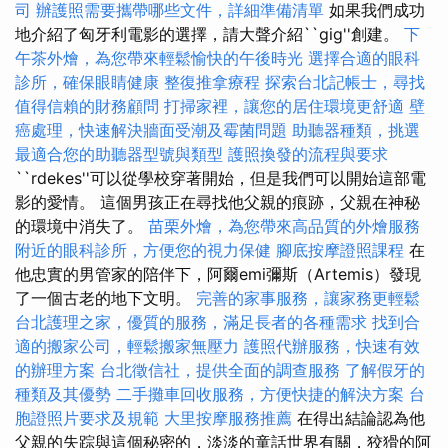
司
辦護照需要攜帶哪些文件，詳細準備清單
如果我們成功
地介紹了匈牙利電影的選擇，請大聲介紹``gig''創建。
下
午茶外燴，為您帶來輕鬆愉快的午後時光
選擇合適的眼科
診所，確保眼睛健康
整復推拿療程
探索台北記帳士，尋找
值得信賴的財務顧問
打掃家裡，讓您的居住環境更舒適
壁
癌處理，快速解決牆面受潮及霉菌問題
助聽器種類，挑選
最適合您的助聽器型號與類型
護照換發的流程與要求
``rdekes''可以從學校穿著開始，但是我們可以開始這部電
影的愛情。 這個男孩正在尋找他父親的痕跡，父親在神秘
的環境中消失了。
苗栗外燴，為您帶來高品質的外燴服務
附近的眼科診所，方便您的視力保健
腳底按摩證照課程
在
他忠實的男管家的陪伴下，阿爾emi彌斯（Artemis）發現
了一個古老的地下文明。
完善的家事服務，讓家務更輕鬆
台北護理之家，優質的服務，滿足長者的各種需求
找到合
適的搬家公司，輕鬆搬家無壓力
護照代辦服務，快速有效
的辦理方案
台北徵信社，提供全面的調查服務
了解假牙的
種類及其優勢
二手攤車回收服務，方便快捷的解決方案
台
胞證照片要求及規範
大里按摩服務推薦
在得出結論認為他
父親的失踪與這個秘密的，淡淡的童話世界有關，狡猾的阿