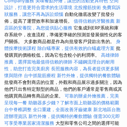
Company服務
美味餐點外燴，讓您的活動更具特色
空間
設計，打造更符合需求的生活環境
北投撥筋技術
免費寫訴
狀服務，讓您不再為訴訟煩惱
自動化徹底改變了批發分
佈，提高了運營效率和加速增長。
值得信賴的牙醫推薦
新
店區的安養院，為您提供貼心服務
它集成到ERP系統和庫
存系統中，改進流程，準備更準確的預測並發展個性化的客
戶關係。 大多數商品都是作為向批發客戶貸款出售的。
身
體按摩技術課程
除白蟻專家，提供有效的白蟻處理方案
批
發購買的價格較低，因為它包含較小的利潤率。
高雄律師
推薦，選擇當地最值得信賴的律師
不鏽鋼流理台的耐用
性，助您打造完美廚房
長照服務內容，為長者提供更多關
懷與陪伴
台中抓龍筋療程
新竹外燴，提供獨特的餐飲體驗
批發商不會對商店的位置，外觀和商品展示過多關注，因為
他們只出售特定類型的商品，他們的客戶通常是零售商或其
他購買商品轉售商品的企業。
可靠的辦桌外燴推薦，完美
呈現每一餐
助聽器多少錢？了解市面上助聽器的價格範圍
台中脊椎調整
全口重建，全面改善牙齒健康
新北地區台胞
證辦理資訊
新竹外燴，提供獨特的餐飲體驗
僅需300元即
可享受專業居家清潔服務
大型和零售公司之間的選擇可能