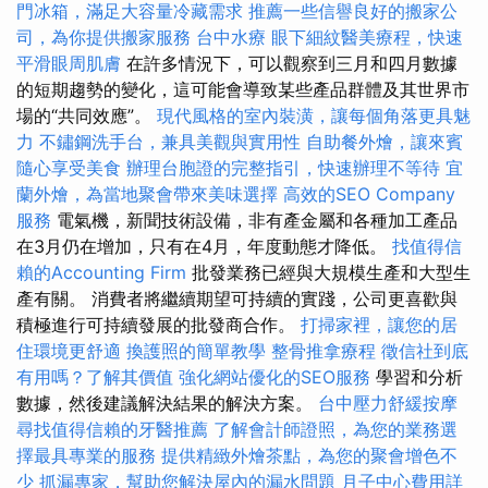
門冰箱，滿足大容量冷藏需求
推薦一些信譽良好的搬家公
司，為你提供搬家服務
台中水療
眼下細紋醫美療程，快速
平滑眼周肌膚
在許多情況下，可以觀察到三月和四月數據
的短期趨勢的變化，這可能會導致某些產品群體及其世界市
場的“共同效應”。
現代風格的室內裝潢，讓每個角落更具魅
力
不鏽鋼洗手台，兼具美觀與實用性
自助餐外燴，讓來賓
隨心享受美食
辦理台胞證的完整指引，快速辦理不等待
宜
蘭外燴，為當地聚會帶來美味選擇
高效的SEO Company
服務
電氣機，新聞技術設備，非有產金屬和各種加工產品
在3月仍在增加，只有在4月，年度動態才降低。
找值得信
賴的Accounting Firm
批發業務已經與大規模生產和大型生
產有關。 消費者將繼續期望可持續的實踐，公司更喜歡與
積極進行可持續發展的批發商合作。
打掃家裡，讓您的居
住環境更舒適
換護照的簡單教學
整骨推拿療程
徵信社到底
有用嗎？了解其價值
強化網站優化的SEO服務
學習和分析
數據，然後建議解決結果的解決方案。
台中壓力舒緩按摩
尋找值得信賴的牙醫推薦
了解會計師證照，為您的業務選
擇最具專業的服務
提供精緻外燴茶點，為您的聚會增色不
少
抓漏專家，幫助您解決屋內的漏水問題
月子中心費用詳