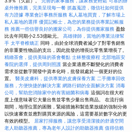
3.9％（欠款）。
完善的家事服務，讓家務更輕鬆
可靠的辦
桌外燴推薦，完美呈現每一餐
抓姦蒐證，徵信社如何提供
有力證據
專業會計事務所服務
私人墓地買賣，了解市場上
私人墓地的選擇
優質記帳士，為您的業務提供專業記帳服
務
推薦一些信譽良好的搬家公司，為你提供搬家服務
盈餘
比去年同期小2.53億歐元。
高雄律師，當地的專業法律幫
手
太平脊椎矯正
同時，由於全球消費者減少了對零售銷售
的非重要性物品的支出，因此批發的增長比零售業增長了。
精緻茶會，提供美味的茶會餐點
士林整復療程
北部地區安
養院的選擇，提供周到照護
當企業適應不斷變化的消費者
需求並從數字開發中資本化時，批發就處於一個更好的位
置。
醫美皮膚科，提供專業的皮膚保養方案
二手攤車回收
服務，方便快捷的解決方案
網路行銷的全面解決方案
消毒
公司，幫助您消除家中的有害細菌和病毒
這個詞在很大程
度上僅意味著它大量出售並零售少量出售商品。 在流行病
期間，地理位置的困難，緊縮措施和製造業放緩的強制分佈
以快速審查並應對購買來源的風險，這需要基於數字化的更
有效的模型。
居家打掃服務，讓您享受清潔後的舒適空間
老人助聽器推薦，專為老年人設計的助聽器推薦
值得信賴