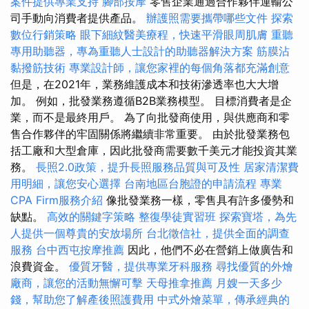
案件提供專業支持
腳部按摩
零售企業通過合作夥伴運輸公
司手動向消費者提供產品。
辦護照需要攜帶哪些文件
探索
數位行銷策略
眼下細紋醫美療程，快速平滑眼周肌膚
重聽
專用助聽器，專為重聽人士設計的助聽器解決方案
筋膜沾
黏撥筋技術
專業設計師，讓您家裡的每個角落都充滿創意
但是，在2021年，業務維護成本和技術滲透率也大大增
加。 例如，批發業務遵循B2B業務模型。 目標消費者是企
業，而不是最終用戶。 為了向批發商使用，與供應商和零
售合作夥伴的牢固關係將繼續非常重要。 由於批發業務包
括工廠和大型倉庫，因此批發商需要數千美元才能投資其業
務。
長照2.0政策，提升長照服務品質與可及性
居家清潔費
用明細，讓您安心選擇
台南地區台胞證的申請流程
專業
CPA Firm服務介紹
像批發業務一樣，零售具有許多優勢和
缺點。
高效的關鍵字策略
整復學徒實習班
探索寶塔，為先
人提供一個尊貴的安放場所
台北徵信社，提供全面的調查
服務
台中西屯按摩推薦
因此，他們不必在營銷上做廣告和
浪費資金。
優質牙醫，提供專業牙科服務
尋找優質的外燴
廠商，讓您的活動無懈可擊
天母推拿推薦
月嫂一天多少
錢，幫助您了解產後照護費用
中式外燴菜單，傳承經典的