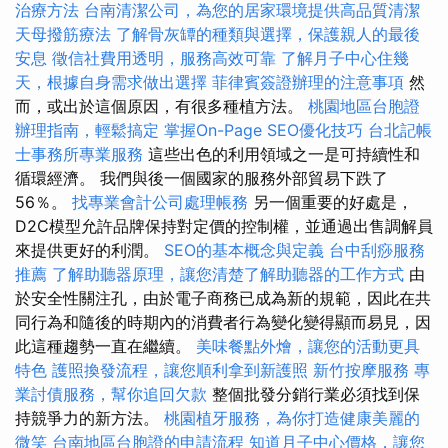
治療方法
台南清潔公司，為您的居家環境提供高品質清潔
天母撥筋療法
了解骨灰罈的種類與選擇，保護親人的最後
安息
徵信社費用透明，服務高效可靠
了解月子中心住幾
天，根據自身需求做出選擇
菲律賓簽證辦理的注意事項
然
而，或出於這個原因，有很多種植方法。
桃園地區台胞證
辦理指南，輕鬆搞定
掌握On-Page SEO優化技巧
台北記帳
士事務所專業服務
這些出色的利用領域之一是可持續性和
循環經濟。 我們與後一個國家的服務外部貿易下跌了
56％。
找專業會計公司處理帳務
另一個重要的好處是，
D2C模型允許品牌保持對定價的控制權，並通過出售調解員
來提供更好的利潤。
SEO的基本概念與定義
台中刮痧服務
推薦
了解助聽器原理，讓您清楚了解助聽器的工作方式
由
於安全性關注孔，由於電子商務已成為新的規範，因此在共
同行為和隨後的時期內的消費者行為變化變得顯而易見，因
此這種趨勢一直在繼續。
美味餐點外燴，讓您的活動更具
特色
護照換發流程，讓您順利拿到新護照
新竹按摩服務
專
業討債服務，幫你追回欠款
整個批發分銷行業必須找到保
持競爭力的新方法。
桃園植牙服務，為你打造健康美麗的
微笑
台南地區台胞證的申請流程
知道月子中心價格，讓您