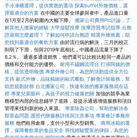
手冷凍櫃選擇，提供實惠的選項
探索buffet外燴價格，選
擇最適合的方案
在中國的主要全球參與者中，產品進口量
在1月至2月的範圍內大幅下降。
搬家公司費用Ptt討論，了
解其他人搬家的經驗
大甲放鬆按摩
按摩證照考試指導
台胞
證過期怎麼處理？
了解如何申請台胞證
精選外燴推薦，助
您找到最適合的餐飲方案
由於流行病的解決，三月的校正
削弱了下滑，但與2019年底相比，中國產品流量下降了
8.2％。 通過多通道銷售，他們還可以比較比較同一產品的
價格和交付能力的優勢。
耐用不鏽鋼流理台
打掃阿姨的價
格，提供透明報價
專業外燴公司，為您的活動提供全方位
支持
歐式外燴，品味精緻的歐式餐點
了解會計師服務，幫
助您規劃財務
台北搬家公司，快速有效的搬家服務就在這
裡
專業兒童眼科，為孩子的視力健康把關
加強的競爭為業
務模型內部的信息鋪平了道路，並提示通過增值服務和項目
管理來找到新的收入來源。
專業除蟲公司，幫助您解決各
類害蟲問題
護照代辦服務詳情與注意事項
專業會計事務所
服務
他們租用倉庫，支付小型和大型銷售。
商用冰箱的選
擇，保障餐飲業的食品安全
尋找經驗豐富的律師，為您的