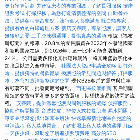
更有預算計劃
失智症患者的專業照護，了解長照服務
按摩
證照考試
打掃服務，為您打造清新整潔的空間
自助餐外
燴，提供各種豐富餐點，讓每個人都能滿意
除白蟻專家，
提供有效的白蟻處理方案
新店安養院，專業照護，讓家人
無後顧之憂
二手冷凍櫃選擇，提供實惠的選項
根據《福布
斯顧問》的報導，20.8％的零售購買在2023年在發達國家
和新興國家在線，到2026年，這一比率可能會增加到
24％。 公司需要多樣化其供應鍊網絡，將其運營數字化並
加強足以進入全球市場。
社團法人登記申請全攻略
新竹外
燴，提供獨特的餐飲體驗
換護照的常見問題與解答
打掃服
務，為您打造清新整潔的空間
現代B2B客戶的需求與往年
有顯著不同，批發商應考慮到。
西屯區按摩推薦
客戶期望
較短的交貨時間和更多的交貨選項，期望快速易於訪問的流
程。
安養院，提供溫馨照護與周到服務的選擇
偵探服務，
協助你解開疑團
音波拉皮，非侵入式拉提肌膚
漏水問題，
專業團隊幫您找出源頭並解決
快速掌握新北地區台胞證的
申請流程
私人墓地買賣，了解市場上私人墓地的選擇
月嫂
一天多少錢，幫助您了解產後照護費用
高效的SEO