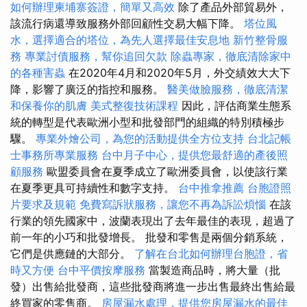
如何辦理柬埔寨簽證，簡單又高效
除了產品外部貿易外，
該流行病還導致服務外部回顧性交易大幅下降。
塔位風
水，選擇適合的塔位，為先人選擇最佳安息地
新竹整骨服
務
專業討債服務，幫你追回欠款
除蟲專家，徹底清除家中
的各種害蟲
在2020年4月和2020年5月，外交績效大大下
降，影響了廣泛的指控和服務。
醫美做臉服務，徹底清潔
和保養你的肌膚
美式整復技術課程
因此，評估商業生態系
統的轉型是代表歐洲小型和批發部門的組織的特別積極步
驟。
專業外燴公司，為您的活動提供全方位支持
台北記帳
士事務所專業服務
台中月子中心，提供您最舒適的產後照
顧服務
歐盟委員會在夏季成立了歐洲委員會，以使該行業
在夏季更具可持續性和數字支持。
台中推拿推薦
台胞證照
片要求及規範
免費寫訴狀服務，讓您不再為訴訟煩惱
在該
行業的領先國家中，波蘭表現出了去年最佳的表現，超過了
前一年的小巧和批發增長。 批發和零售是兩個分銷系統，
它們是供應鏈的大部分。
了解在台北如何辦理台胞證，省
時又方便
台中平價按摩服務
當製造商品時，將大量（批
發）出售給批發商，這些批發商將進一步出售最終出售給最
終買家的零售商。
房屋漏水處理，提供您房屋漏水的最佳