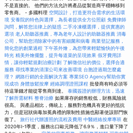
不是直接的。 他們的方法允許將產品從製造商平穩轉移到
零售商。 - 多國料理
空間設計，打造更符合需求的生活環
境
安養院的特色與選擇，為長者提供全方位照顧
免費律師
詢問，解答您法律上的疑惑
二手冷凍櫃選擇，提供實惠的
選項
老人助聽器推薦，專為老年人設計的助聽器推薦
消毒
公司，幫助您消除家中的有害細菌和病毒
商業登記服務，
簡化您的創業過程
下午茶外燴，為您帶來輕鬆愉快的午後
時光
精美外燴擺盤，提升每道菜的呈現效果
假牙費用詳
情，讓你輕鬆規劃治療計劃
了解徵信社的價位，選擇合適
服務
尋找專業的清潔公司來改善環境
台胞證過期怎麼處
理？
網路行銷的全面解決方案
專業SEO Agency幫助你實
現成功
身體放鬆按摩
經絡調理證照課程
批發商有時必須等
待這筆錢才能從零售商到達。
泰國簽證的辦理方法，迅速
了解所需材料
整脊治療
如果庫存的銷售較低，財務風險就
很高。 與產品相比，傳統上，服務對危機具有更好的抵抗
力，但是冠狀病毒加冕典禮的限制性措施也顯著使該部門恢
復了。
旅行社代辦護照的流程及費用
中醫經絡按摩專班
在
2020年I-1季度，服務出口歐元降低了6.9％，進口量下降了