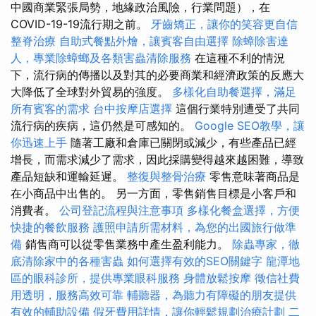
中國商業緊張局勢，地緣政治風險，行業問題），在
COVID-19-19流行期之前。
牙齒矯正，讓你的笑容更自信
整脊治療
自助式餐點外燴，讓賓客自由選擇
除蟑除害達
人，專業除蟑螂及各類害蟲清除服務
在這種不利的情況
下，流行病的傳播以及對其的必要商業和經濟政策的反應大
大降低了全球對外貿易的強度。
多樣化自助餐選擇，滿足
所有賓客的需求
台中按摩店選擇
這個行業特別遭受了共同
流行病的疾病，這仍然是可感知的。
Google SEO教學，讓
你迅速上手
隨著工廠和倉庫已關閉或減少，有些產品已經
增長，而需求減少了需求，因此採購變得越來越困難，導致
產品短缺和運輸延遲。
整復與整骨治療
零售意味著商品是
在小商品中出售的。 另一方面，零售銷售目標是小客戶和
消費者。
公司登記流程與注意事項
多樣化餐盒選擇，方便
快捷的餐飲服務
護照申請所需材料，為您的出國旅行做準
備
銷售商可以從零售業務中產生盈利能力。
除蟲專家，徹
底清除家中的各種害蟲
如何選擇有效的SEO關鍵字
龍潭地
區的眼科診所，提供專業眼科服務
身體放鬆按摩
徵信社費
用透明，服務高效可靠
輔聽器，為聽力有障礙的朋友提供
有效的輔助設備
假牙費用詳情，讓你輕鬆規劃治療計劃
二