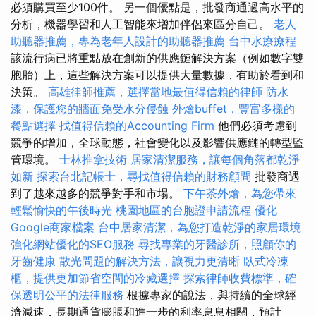
必須購買至少100件。 另一個優點是，批發商通過高水平的
分析，機器學習和人工智能來增加伴侶來區分自己。
老人
助聽器推薦，專為老年人設計的助聽器推薦
台中水療療程
該流行病已將重點放在創新的供應鏈解決方案（例如數字雙
胞胎）上，這些解決方案可以提供大量數據，有助於看到和
決策。
高雄律師推薦，選擇當地最值得信賴的律師
防水
漆，保護您的牆面免受水分侵蝕
外燴buffet，豐富多樣的
餐點選擇
找值得信賴的Accounting Firm
他們必須考慮到
競爭的增加，全球動態，社會變化以及影響供應鏈的轉型監
管環境。
士林推拿技術
居家清潔服務，讓每個角落都乾淨
如新
探索台北記帳士，尋找值得信賴的財務顧問
批發商遇
到了越來越多的競爭對手和市場。
下午茶外燴，為您帶來
輕鬆愉快的午後時光
桃園地區的台胞證申請流程
優化
Google商家檔案
台中居家清潔，為您打造乾淨的家居環境
強化網站優化的SEO服務
尋找專業的牙醫診所，照顧你的
牙齒健康
散光問題的解決方法，讓視力更清晰
臥式冷凍
櫃，提供更加節省空間的冷藏選擇
探索律師收費標準，確
保透明公平的法律服務
根據專家的說法，與持續的全球經
濟減速，長期通貨膨脹和進一步的利率息息相關，預計