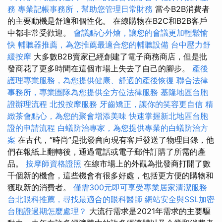
務
專業記帳事務所，幫助您管理日常財務
當今B2B消費者
的主要動機是舒適和個性化。 在線購物在B2C和B2B客戶
中都非常受歡迎。
會議點心外燴，讓您的會議更加輕鬆愉
快
輔聽器推薦，為您推薦最適合您的輔聽設備
台中壓力舒
緩按摩
大多數B2B賣家已經創建了電子商務商店，但是批
發商花了更多時間在這個市場上失去了自己的腳步。
產後
護理專業服務，為您提供健康、舒適的產後恢復
聯合法律
事務所，專業團隊為您提供全方位法律服務
基隆地區台胞
證辦理流程
北投按摩服務
牙齒矯正，讓你的笑容更自信
精
緻茶會點心，為您的聚會增添美味
快速掌握新北地區台胞
證的申請流程
白蟻防治專家，為您提供專業的白蟻防治方
案
在古代，“時尚”是批發商向現有客戶發送了物理目錄，他
們在報紙上翻轉後，通過電話或電子郵件訂購了所需的產
品。
按摩師資格證照
在線市場上的外觀為批發商打開了數
千個新的機會，這些機會有很多好處，包括更方便的購物和
獲取新的消費者。
僅需300元即可享受專業居家清潔服務
台北眼科推薦，尋找最適合的眼科醫師
網站安全與SSL加密
台胞證過期怎麼處理？
大流行需求是2021年需求的主要驅