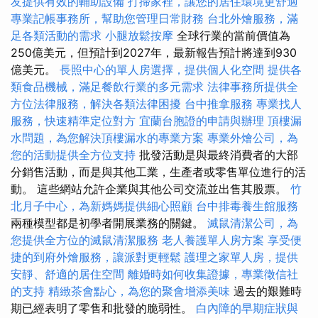
友提供有效的輔助設備
打掃家裡，讓您的居住環境更舒適
專業記帳事務所，幫助您管理日常財務
台北外燴服務，滿
足各類活動的需求
小腿放鬆按摩
全球行業的當前價值為
250億美元，但預計到2027年，最新報告預計將達到930
億美元。
長照中心的單人房選擇，提供個人化空間
提供各
類食品機械，滿足餐飲行業的多元需求
法律事務所提供全
方位法律服務，解決各類法律困擾
台中推拿服務
專業找人
服務，快速精準定位對方
宜蘭台胞證的申請與辦理
頂樓漏
水問題，為您解決頂樓漏水的專業方案
專業外燴公司，為
您的活動提供全方位支持
批發活動是與最終消費者的大部
分銷售活動，而是與其他工業，生產者或零售單位進行的活
動。 這些網站允許企業與其他公司交流並出售其股票。
竹
北月子中心，為新媽媽提供細心照顧
台中排毒養生館服務
兩種模型都是初學者開展業務的關鍵。
滅鼠清潔公司，為
您提供全方位的滅鼠清潔服務
老人養護單人房方案
享受便
捷的到府外燴服務，讓派對更輕鬆
護理之家單人房，提供
安靜、舒適的居住空間
離婚時如何收集證據，專業徵信社
的支持
精緻茶會點心，為您的聚會增添美味
過去的艱難時
期已經表明了零售和批發的脆弱性。
白內障的早期症狀與