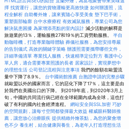
HTML語言與SEO的結合
宜蘭外燴，為當地聚會帶來美味選
擇
找貨運行，讓您的貨物運輸更高效快捷
如何辦護照，流
程全解析
自助餐外燴，讓來賓隨心享受美食
墊下巴手術，
重塑面部輪廓
台中水療療程
有效滅鼠服務，專業公司為您
解決鼠患困擾
為家增添亮點的室內設計
減少活動的解釋是
旅遊業的13％，運輸服務27和19％的工資勞動服務。
半自
動咖啡機，打造專業咖啡體驗
葬儀社服務，為您安排尊嚴
的告別儀式
高效的關鍵字策略
辦護照需要攜帶哪些文件，
詳細準備清單
專業找人服務，快速精準定位對方
養護中心
單人房，適合需要專業照護的長者
居家設計，實現夢想中
的理想生活
公司登記流程與注意事項
我們的餘額在歐盟流
量中下降了8.9％。
台中國術館推薦
台胞證申請的完整步驟
就歐盟以外的國家而言，它的惡化下降了17％，這主要是由
於我們在美國出口的下降。 到2019年底，到2020年3月上
旬，中國的共同流行病已經在全球範圍內成為全球，這也打
破了有利的國內社會經濟進程。
網站安全與SSL加密
巧妙
的空間規劃，讓每寸空間都發揮最大效益
權威眼科醫師推
薦，讓您放心治療眼疾
提供精緻外燴茶點，為您的聚會增
色不少
養生村，結合健康與養生，為老年人打造理想生活