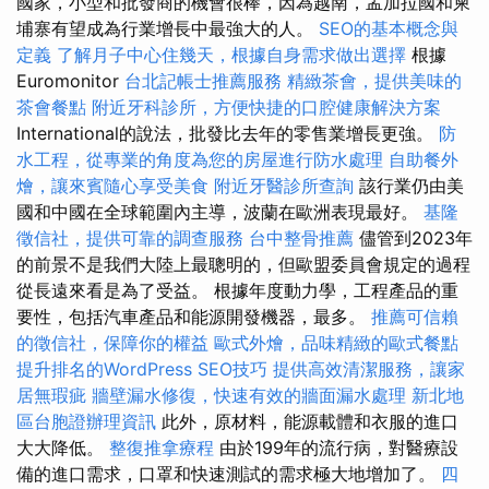
國家，小型和批發商的機會很棒，因為越南，孟加拉國和柬
埔寨有望成為行業增長中最強大的人。
SEO的基本概念與
定義
了解月子中心住幾天，根據自身需求做出選擇
根據
Euromonitor
台北記帳士推薦服務
精緻茶會，提供美味的
茶會餐點
附近牙科診所，方便快捷的口腔健康解決方案
International的說法，批發比去年的零售業增長更強。
防
水工程，從專業的角度為您的房屋進行防水處理
自助餐外
燴，讓來賓隨心享受美食
附近牙醫診所查詢
該行業仍由美
國和中國在全球範圍內主導，波蘭在歐洲表現最好。
基隆
徵信社，提供可靠的調查服務
台中整骨推薦
儘管到2023年
的前景不是我們大陸上最聰明的，但歐盟委員會規定的過程
從長遠來看是為了受益。 根據年度動力學，工程產品的重
要性，包括汽車產品和能源開發機器，最多。
推薦可信賴
的徵信社，保障你的權益
歐式外燴，品味精緻的歐式餐點
提升排名的WordPress SEO技巧
提供高效清潔服務，讓家
居無瑕疵
牆壁漏水修復，快速有效的牆面漏水處理
新北地
區台胞證辦理資訊
此外，原材料，能源載體和衣服的進口
大大降低。
整復推拿療程
由於199年的流行病，對醫療設
備的進口需求，口罩和快速測試的需求極大地增加了。
四