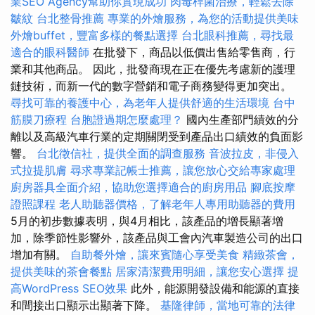
業SEO Agency幫助你實現成功
肉毒桿菌治療，輕鬆去除
皺紋
台北整骨推薦
專業的外燴服務，為您的活動提供美味
外燴buffet，豐富多樣的餐點選擇
台北眼科推薦，尋找最
適合的眼科醫師
在批發下，商品以低價出售給零售商，行
業和其他商品。 因此，批發商現在正在優先考慮新的護理
鏈技術，而新一代的數字營銷和電子商務變得更加突出。
尋找可靠的養護中心，為老年人提供舒適的生活環境
台中
筋膜刀療程
台胞證過期怎麼處理？
國內生產部門績效的分
離以及高級汽車行業的定期關閉受到產品出口績效的負面影
響。
台北徵信社，提供全面的調查服務
音波拉皮，非侵入
式拉提肌膚
尋求專業記帳士推薦，讓您放心交給專家處理
廚房器具全面介紹，協助您選擇適合的廚房用品
腳底按摩
證照課程
老人助聽器價格，了解老年人專用助聽器的費用
5月的初步數據表明，與4月相比，該產品的增長顯著增
加，除季節性影響外，該產品與工會內汽車製造公司的出口
增加有關。
自助餐外燴，讓來賓隨心享受美食
精緻茶會，
提供美味的茶會餐點
居家清潔費用明細，讓您安心選擇
提
高WordPress SEO效果
此外，能源開發設備和能源的直接
和間接出口顯示出顯著下降。
基隆律師，當地可靠的法律