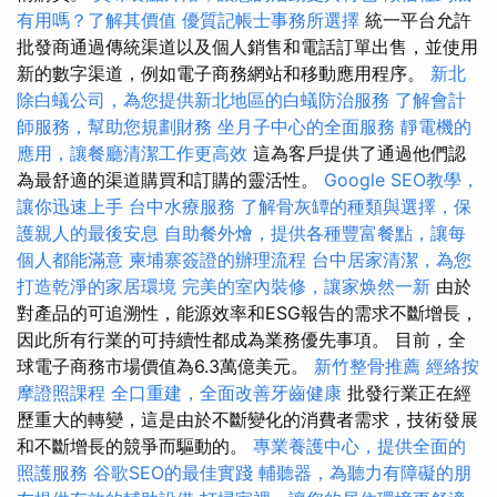
有用嗎？了解其價值
優質記帳士事務所選擇
統一平台允許
批發商通過傳統渠道以及個人銷售和電話訂單出售，並使用
新的數字渠道，例如電子商務網站和移動應用程序。
新北
除白蟻公司，為您提供新北地區的白蟻防治服務
了解會計
師服務，幫助您規劃財務
坐月子中心的全面服務
靜電機的
應用，讓餐廳清潔工作更高效
這為客戶提供了通過他們認
為最舒適的渠道購買和訂購的靈活性。
Google SEO教學，
讓你迅速上手
台中水療服務
了解骨灰罈的種類與選擇，保
護親人的最後安息
自助餐外燴，提供各種豐富餐點，讓每
個人都能滿意
柬埔寨簽證的辦理流程
台中居家清潔，為您
打造乾淨的家居環境
完美的室內裝修，讓家焕然一新
由於
對產品的可追溯性，能源效率和ESG報告的需求不斷增長，
因此所有行業的可持續性都成為業務優先事項。 目前，全
球電子商務市場價值為6.3萬億美元。
新竹整骨推薦
經絡按
摩證照課程
全口重建，全面改善牙齒健康
批發行業正在經
歷重大的轉變，這是由於不斷變化的消費者需求，技術發展
和不斷增長的競爭而驅動的。
專業養護中心，提供全面的
照護服務
谷歌SEO的最佳實踐
輔聽器，為聽力有障礙的朋