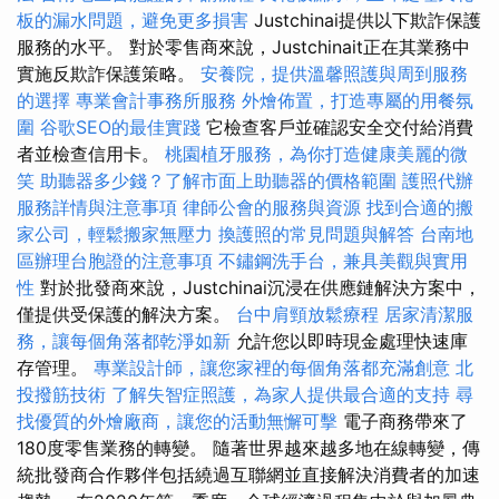
板的漏水問題，避免更多損害
Justchinai提供以下欺詐保護
服務的水平。 對於零售商來說，Justchinait正在其業務中
實施反欺詐保護策略。
安養院，提供溫馨照護與周到服務
的選擇
專業會計事務所服務
外燴佈置，打造專屬的用餐氛
圍
谷歌SEO的最佳實踐
它檢查客戶並確認安全交付給消費
者並檢查信用卡。
桃園植牙服務，為你打造健康美麗的微
笑
助聽器多少錢？了解市面上助聽器的價格範圍
護照代辦
服務詳情與注意事項
律師公會的服務與資源
找到合適的搬
家公司，輕鬆搬家無壓力
換護照的常見問題與解答
台南地
區辦理台胞證的注意事項
不鏽鋼洗手台，兼具美觀與實用
性
對於批發商來說，Justchinai沉浸在供應鏈解決方案中，
僅提供受保護的解決方案。
台中肩頸放鬆療程
居家清潔服
務，讓每個角落都乾淨如新
允許您以即時現金處理快速庫
存管理。
專業設計師，讓您家裡的每個角落都充滿創意
北
投撥筋技術
了解失智症照護，為家人提供最合適的支持
尋
找優質的外燴廠商，讓您的活動無懈可擊
電子商務帶來了
180度零售業務的轉變。 隨著世界越來越多地在線轉變，傳
統批發商合作夥伴包括繞過互聯網並直接解決消費者的加速