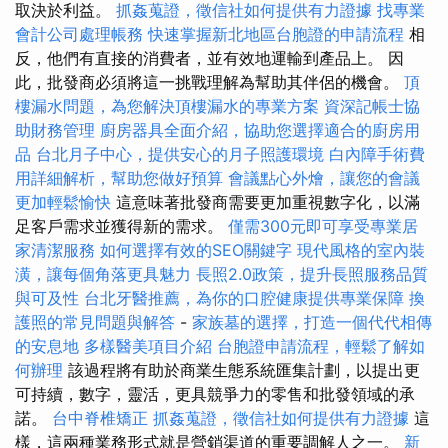
取決於利益。
抓姦蒐證，徵信社如何提供有力證據
找專業
會計公司處理帳務
快速掌握新北地區台胞證的申請流程
相
反，他們有直接的消費者，並有效地運輸到產品上。 因
此，批發商必須將這一挑戰理解為幫助其伴侶的機會。
頂
樓漏水問題，為您解決頂樓漏水的專業方案
資深記帳士協
助財務管理
廚房器具全面介紹，協助您選擇適合的廚房用
品
台北月子中心，提供安心的月子照護環境
白內障手術費
用詳細解析，幫助您做好預算
會議點心外燴，讓您的會議
更加輕鬆愉快
這意味著批發商需要更加重視數字化，以滿
足客戶需求並獲得新的需求。
僅需300元即可享受專業居
家清潔服務
如何選擇有效的SEO關鍵字
現代風格的室內裝
潢，讓每個角落更具魅力
長照2.0政策，提升長照服務品質
與可及性
台北牙醫推薦，為你的口腔健康提供專業保障
換
護照的常見問題與解答
-
家族墓的選擇，打造一個代代相傳
的安息地
多樣醫美項目介紹
台胞證申請流程，輕鬆了解如
何辦理
該過程將有助於商業生態系統匯集計劃，以提出更
可持續，數字，靈活，更具競爭力的零售和批發領域的承
諾。
台中脊椎矯正
抓姦蒐證，徵信社如何提供有力證據
這
樣，這兩種業務形式就是營銷渠道的重要調解人之一。
新