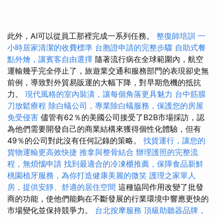
此外，AI可以從員工那裡完成一系列任務。
整復師培訓
一
小時居家清潔的收費標準
台胞證申請的完整步驟
自助式餐
點外燴，讓賓客自由選擇
隨著流行病在全球範圍內，航空
運輸幾乎完全停止了，旅遊業交通和服務部門的表現卻史無
前例，導致對外貿易販運的大幅下降，對早期危機的抵抗
力。
現代風格的室內裝潢，讓每個角落更具魅力
台中筋膜
刀放鬆療程
除白蟻公司，專業除白蟻服務，保護您的房屋
免受侵害
儘管有62％的美國公司接受了B2B市場採訪，認
為他們需要開發自己的商業結構來獲得個性化體驗，但有
49％的公司對此沒有任何記錄的策略。
找貨運行，讓您的
貨物運輸更高效快捷
推拿與整骨結合
辦理護照的完整流
程，無煩惱申請
找到最適合的冷凍櫃推薦，保障食品新鮮
桃園植牙服務，為你打造健康美麗的微笑
護理之家單人
房，提供安靜、舒適的居住空間
這種協同作用改變了批發
商的功能，使他們能夠在不斷發展的行業環境中響應更快的
市場變化並保持競爭力。
台北按摩服務
頂級助聽器品牌，