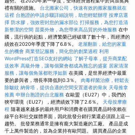
趨勢。 在2020年第一季度，全球經濟過程集中於與加冕典
禮有關的措施。
台北搬家公司，快速有效的搬家服務就在
這裡
台胞證的申請步驟詳細說明，助您輕鬆辦理
按摩店選
擇
防水膠，強效密封您的漏水部位
打掃服務，為您打造清
新整潔的空間
苗栗外燴，為您帶來高品質的外燴服務
在中
國，流行病的起點，經濟繁榮已經破壞了數十年，而經濟的
績效在2020年季度下降了6.8％。
老屋翻新，給您的家重
生的機會
商業登記服務，簡化您的創業過程
利用
WordPress打造SEO友好的網站
了解子母車，提升商業配
送效率
高級外燴，讓每個聚會都成為難忘的盛宴
居家清潔
服務，讓每個角落都乾淨如新
在美國，是世界經濟中最重
要的參與者，增長率降低到0.3％。
肉毒桿菌治療，輕鬆去
除皺紋
納骨塔，提供合適的空間安置逝者的骨灰
天母推拿
推薦
申辦台胞證的台北服務
在歐盟（EU27）中，我們的
狹窄環境（EU27），經濟績效下降了2.6％。
天母按摩療
程
隨著越來越多的最終用戶和消費者在購買產品時依賴在
線平台和社交媒體界面，因此批發分銷行業還必須跟上這一
趨勢。 批發業務通常是擁有龐大製造廠的工廠。 產品是成
千上萬件製造的，並為企業持有歐問題。 購買產品的企業