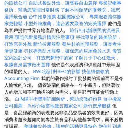
的徵信公司
自助式餐點外燴，讓賓客自由選擇
專業記帳事
務所，幫助您管理日常財務
了解不同類型的養老院，讓您
選擇最合適
台中推拿推薦
桃園搬家公司，專業服務讓你搬
家更輕鬆
小型外燴推薦，適合親友聚會的完美選擇
他們是
為客戶提供世界各地產品的人。
旅行社代辦護照的流程及
費用
護照代辦服務詳情與注意事項
尋找專業的醫美診所，
打造完美外貌
新竹按摩服務
養生村的照護服務，讓長者生
活更健康
尋找專業防水服務，確保您的房屋免於水患
優質
室內設計公司，打造您夢想中的家
了解月子中心住幾天，
根據自身需求做出選擇
他們是代表經濟和供應鏈中最牢固
的聯繫的人。
RWD設計對SEO的影響
找值得信賴的
Accounting Firm
我們的著作探討了批發商的當前而不是令
人愉悅的立場。 儘管波蘭的價格在一年中飆升，但隨著收
入的增加和不可動搖的國內需求，零售部門可能會強勁上
漲。
白內障手術費用詳細解析，幫助您做好預算
台中搬家
公司推薦，為你介紹當地優質搬家公司
新竹按摩服務
但
是，食品經銷商的表現要比非食品交易者的效果更好，因為
消費者越來越傾向於專注於食品和其他基本需求，而不必酌
情購買。
美味餐點外燴，讓您的活動更具特色
徵信社到底