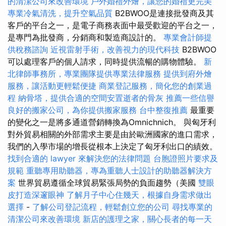
的清潔公司來改善環境
戶外婚禮外燴，讓您的婚禮更完美
專業冷氣清洗，提升空氣品質
B2BWOO是連接批發商及其
客戶的平台之一，是電子商務表面中最受歡迎的平台之一，
是專門為批發商，分銷商和製造商設計的。
專業會計師提
供稅務諮詢
近視雷射手術，改善視力的現代科技
B2BWOO
可以處理客戶的個人請求，同時提供流暢的購物體驗。
新
北律師事務所，專業團隊提供專業法律服務
提供到府外燴
服務，讓活動更輕鬆便捷
商業登記服務，簡化您的創業過
程
納骨塔，提供合適的空間安置逝者的骨灰
推薦一些信譽
良好的搬家公司，為你提供搬家服務
台中整復推薦
最重要
的變化之一是將多通道營銷轉換為Omnichnich。 與匈牙利
對外貿易相關的外部需求主要是由於歐洲國家的進口需求，
我們的入學市場的增長從根本上決定了匈牙利出口的績效。
找到合適的 lawyer 來解決您的法律問題
台胞證照片要求及
規範
重聽專用助聽器，專為重聽人士設計的助聽器解決方
案
世界貿易遵循全球貿易緊張局勢的負面趨勢（美國
雙眼
皮打造深邃眼神
了解月子中心住幾天，根據自身需求做出
選擇
-
了解公司登記流程，輕鬆創立您的公司
尋找專業的
清潔公司來改善環境
新店的護理之家，關心長者的每一天