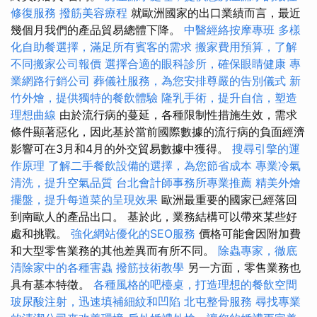
修復服務
撥筋美容療程
就歐洲國家的出口業績而言，最近
幾個月我們的產品貿易總體下降。
中醫經絡按摩專班
多樣
化自助餐選擇，滿足所有賓客的需求
搬家費用預算，了解
不同搬家公司報價
選擇合適的眼科診所，確保眼睛健康
專
業網路行銷公司
葬儀社服務，為您安排尊嚴的告別儀式
新
竹外燴，提供獨特的餐飲體驗
隆乳手術，提升自信，塑造
理想曲線
由於流行病的蔓延，各種限制性措施生效，需求
條件顯著惡化，因此基於當前國際數據的流行病的負面經濟
影響可在3月和4月的外交貿易數據中獲得。
搜尋引擎的運
作原理
了解二手餐飲設備的選擇，為您節省成本
專業冷氣
清洗，提升空氣品質
台北會計師事務所專業推薦
精美外燴
擺盤，提升每道菜的呈現效果
歐洲最重要的國家已經落回
到南歐人的產品出口。 基於此，業務結構可以帶來某些好
處和挑戰。
強化網站優化的SEO服務
價格可能會因附加費
和大型零售業務的其他差異而有所不同。
除蟲專家，徹底
清除家中的各種害蟲
撥筋技術教學
另一方面，零售業務也
具有基本特徵。
各種風格的吧檯桌，打造理想的餐飲空間
玻尿酸注射，迅速填補細紋和凹陷
北屯整骨服務
尋找專業