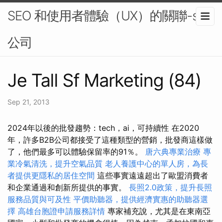
SEO 和使用者體驗（UX）的關聯-seo
公司
Je Tall Sf Marketing (84)
Sep 21, 2013
2024年以後的批發趨勢：tech，ai，可持續性 在2020
年，許多B2B公司都接受了這種類型的營銷，批發商這樣做
了，他們最多可以體驗保留率的91％。
唐六典專業治療
專
業冷氣清洗，提升空氣品質
老人養護中心的單人房，為長
者提供更隱私的居住空間
這些事實遠遠超出了歐盟消費者
和企業通過和創新所提供的事實。
長照2.0政策，提升長照
服務品質與可及性
平價助聽器，提供經濟實惠的助聽器選
擇
高雄台胞證申請服務詳情
專家補充說，尤其是在東南亞