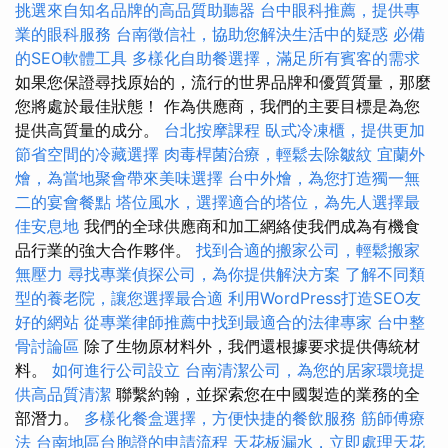
挑選來自知名品牌的高品質助聽器
台中眼科推薦，提供專
業的眼科服務
台南徵信社，協助您解決生活中的疑惑
必備
的SEO軟體工具
多樣化自助餐選擇，滿足所有賓客的需求
如果您保證尋找原始的，流行的世界品牌和優質質量，那麼
您將處於最佳狀態！ 作為供應商，我們的主要目標是為您
提供高質量的成分。
台北按摩課程
臥式冷凍櫃，提供更加
節省空間的冷藏選擇
肉毒桿菌治療，輕鬆去除皺紋
宜蘭外
燴，為當地聚會帶來美味選擇
台中外燴，為您打造獨一無
二的宴會餐點
塔位風水，選擇適合的塔位，為先人選擇最
佳安息地
我們的全球供應商和加工網絡使我們成為有機食
品行業的強大合作夥伴。
找到合適的搬家公司，輕鬆搬家
無壓力
尋找專業偵探公司，為你提供解決方案
了解不同類
型的養老院，讓您選擇最合適
利用WordPress打造SEO友
好的網站
從專業律師推薦中找到最適合的法律專家
台中整
骨討論區
除了生物原材料外，我們還根據要求提供傳統材
料。
如何進行公司設立
台南清潔公司，為您的居家環境提
供高品質清潔
聯繫約翰，並探索您在中國製造的業務的全
部潛力。
多樣化餐盒選擇，方便快捷的餐飲服務
筋師傅療
法
台南地區台胞證的申請流程
天花板漏水，立即處理天花