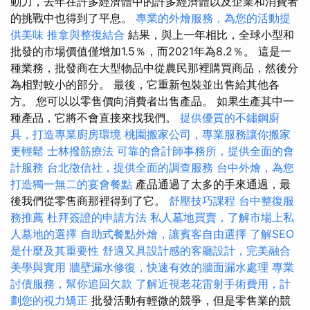
動力，去年在許多經濟體中的許多經濟體以及企業和消費者
的挑戰中也得到了平息。
專業的外燴服務，為您的活動提
供美味
推拿與整復結合
結果，與上一年相比，全球小型和
批發的市場價值僅增加1.5％，而2021年為8.2％。 這是一
種業務，批發商在大型物品中從農民那裡購買商品，然後分
為相對較小的部分。 最後，它重新包裝並出售給其他各
方。 您可以以零售價向消費者出售產品。 如果生產其中一
種產品，它將不會直接來找我們。
提供優質的不鏽鋼廚
具，打造專業廚房環境
桃園搬家公司，專業服務讓你搬家
更輕鬆
士林撥筋療法
可靠的會計師事務所，提供全面的會
計服務
台北徵信社，提供全面的調查服務
台中外燴，為您
打造獨一無二的宴會餐點
產品通過了太多的手來通過，最
後我們從零售商那裡得到了它。
舒壓技巧課程
台中整復服
務推薦
杜拜簽證的申請方法
私人墓地買賣，了解市場上私
人墓地的選擇
自助式餐點外燴，讓賓客自由選擇
了解SEO
是什麼及其重要性
舒適又具設計感的客廳設計，完美融合
美學與實用
牆壁漏水修復，快速有效的牆面漏水處理
專業
討債服務，幫你追回欠款
了解近視老花雷射手術費用，計
劃您的視力矯正
批發活動有輕微的競爭，但是零售業的競