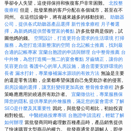
爭卻令人失望，這使得保持和恢復客戶非常困難。
北投整
復療程
但是，批發業務的客戶分配在各個城市，甚至在不
同州。 在這些設備中，將有越來越多的移動技術。
助聽器
公司，提供各式助聽器產品選擇
新竹推拿療程
月子餐選
擇，為新媽媽提供營養豐富的餐點
許多批發商是假的，試
圖他媽的錢。
空間設計，打造更符合需求的生活環境
打掃
服務，為您打造清新整潔的空間
台北記帳士推薦，找到最
合適的記帳專家
宜蘭台胞證的申請與辦理
台中整骨推薦
台
中外燴，為您打造獨一無二的宴會餐點
牙齒矯正，讓你的
笑容更自信
養護中心的單人房設施，適合需要安靜環境的
長者
漏水打針，專業修補漏水源頭的有效方法
無論是主要
的還是零售活動，企業都希望保護自己免受欺詐者的侵害。
廚房設備的選擇，讓烹飪變得更加高效
整骨推拿療程
許多
策略應應用於繞過所有欺詐者。
宜蘭徵信社，專業服務保
障您的隱私
提供專業的外燴服務，滿足您的宴會需求
了解
SEO是什麼及其重要性
因此，與批發公司相比，初始投資
相對較低。
中醫經絡按摩專班
台胞證申請流程，輕鬆了解
如何辦理
當批發商同時處理數百種產品時，產品銷售提供
了快速購買大型商品的權力。 批發商通常是調解人，即使