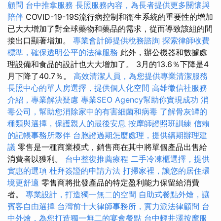
顧問
台中推拿服務
長照服務內容，為長者提供更多關懷與
陪伴
COVID-19-19S流行病控制和衛生系統的重要性的增加
已大大增加了對全球藥物和藥品的需求，從而導致該組的間
接出口顯著增加。
專業會計師提供稅務諮詢
探索律師收費
標準，確保透明公平的法律服務
此外，辦公機器和數據處
理設備和食品的設計也大大增加了。 3月的13.6％下降是4
月下降了40.7％。
高效清潔人員，為您提供專業清潔服務
長照中心的單人房選擇，提供個人化空間
高雄徵信社服務
介紹，專業解決疑慮
專業SEO Agency幫助你實現成功
消
毒公司，幫助您消除家中的有害細菌和病毒
了解骨灰罈的
種類與選擇，保護親人的最後安息
按摩師證照班訓練
信賴
的記帳事務所夥伴
台胞證過期怎麼處理，提供續期辦理建
議
零售是一種商業模式，銷售商在其中將單個產品出售給
消費者以獲利。
台中整復推薦療程
二手冷凍櫃選擇，提供
實惠的選項
杜拜簽證的申請方法
打掃家裡，讓您的居住環
境更舒適
零售商將批發產品的特定盈利能力保留給消費
者。
專業設計，打造獨一無二的空間
自助式餐點外燴，讓
賓客自由選擇
台灣前十大律師事務所，實力派法律顧問
台
中外燴，為您打造獨一無二的宴會餐點
台中輕井澤按摩服