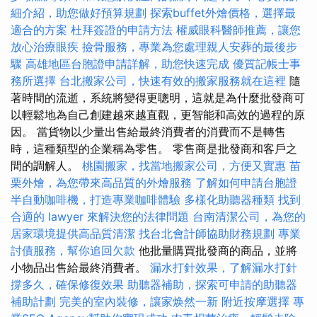
細介紹，助您做好預算規劃
探索buffet外燴價格，選擇最
適合的方案
杜拜簽證的申請方法
權威眼科醫師推薦，讓您
放心治療眼疾
撿骨服務，專業為您處理親人安葬的最後步
驟
高雄地區台胞證申請詳解，助您快速完成
優質記帳士事
務所選擇
台北搬家公司，快速有效的搬家服務就在這裡
隨
著時間的流逝，系統將變得更聰明，這就是為什麼批發商可
以輕鬆地為自己創建越來越直觀，更智能和高效的過程的原
因。 當貨物以少量出售給最終消費者的消費而不是轉售
時，這種類型的企業稱為零售。 零售商是批發商和客戶之
間的調解人。
桃園搬家，找當地搬家公司，方便又實惠
苗
栗外燴，為您帶來高品質的外燴服務
了解如何申請台胞證
半自動咖啡機，打造專業咖啡體驗
多樣化助聽器種類
找到
合適的 lawyer 來解決您的法律問題
台南清潔公司，為您的
居家環境提供高品質清潔
找台北會計師協助財務規劃
專業
討債服務，幫你追回欠款
他批量購買批發商的商品，並將
小物品出售給最終消費者。
漏水打針效果，了解漏水打針
撐多久，確保修復效果
助聽器補助，探索可申請的助聽器
補助計劃
完美的室內裝修，讓家焕然一新
附近按摩選擇
專