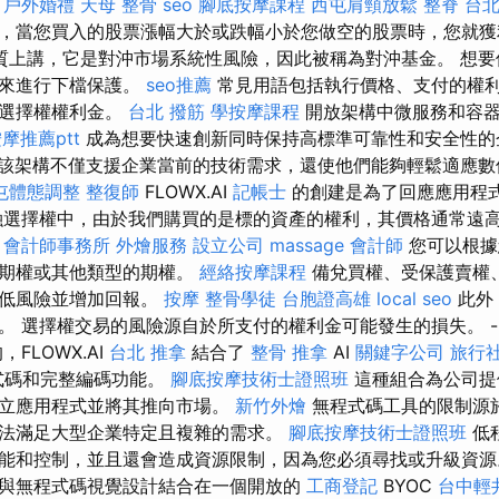
。
戶外婚禮
天母 整骨
seo
腳底按摩課程
西屯肩頸放鬆
整脊
台北
，當您買入的股票漲幅大於或跌幅小於您做空的股票時，您就
質上講，它是對沖市場系統性風險，因此被稱為對沖基金。 想要
權來進行下檔保護。
seo推薦
常見用語包括執行價格、支付的權
淨選擇權權利金。
台北 撥筋
學按摩課程
開放架構中微服務和容
摩推薦ptt
成為想要快速創新同時保持高標準可靠性和安全性的
該架構不僅支援企業當前的技術需求，還使他們能夠輕鬆適應數
屯體態調整
整復師
FLOWX.AI
記帳士
的創建是為了回應應用程
融選擇權中，由於我們購買的是標的資產的權利，其價格通常遠
會計師事務所
外燴服務
設立公司
massage
會計師
您可以根據
跌期權或其他類型的期權。
經絡按摩課程
備兌買權、受保護賣權
降低風險並增加回報。
按摩
整骨學徒
台胞證高雄
local seo
此外
。 選擇權交易的風險源自於所支付的權利金可能發生的損失。 -
FLOWX.AI
台北 推拿
結合了
整骨 推拿
AI
關鍵字公司
旅行
式碼和完整編碼功能。
腳底按摩技術士證照班
這種組合為公司提
建立應用程式並將其推向市場。
新竹外燴
無程式碼工具的限制源
法滿足大型企業特定且複雜的需求。
腳底按摩技術士證照班
低
能和控制，並且還會造成資源限制，因為您必須尋找或升級資源
與無程式碼視覺設計結合在一個開放的
工商登記
BYOC
台中輕