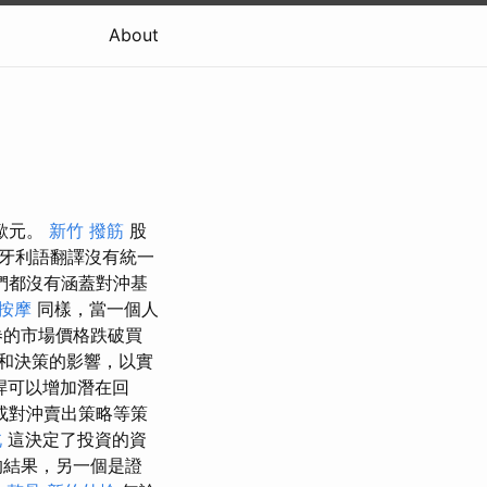
About
歐元。
新竹 撥筋
股
匈牙利語翻譯沒有統一
們都沒有涵蓋對沖基
 按摩
同樣，當一個人
券的市場價格跌破買
和決策的影響，以實
桿可以增加潛在回
或對沖賣出策略等策
北
這決定了投資的資
的結果，另一個是證