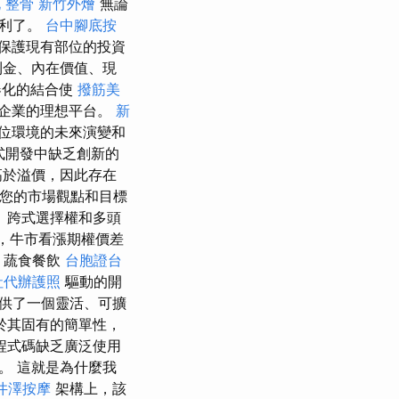
 整骨
新竹外燴
無論
獲利了。
台中腳底按
保護現有部位的投資
利金、內在價值、現
器化的結合使
撥筋美
企業的理想平台。
新
位環境的未來演變和
式開發中缺乏創新的
高於溢價，因此存在
您的市場觀點和目標
、跨式選擇權和多頭
，牛市看漲期權價差
 蔬食餐飲
台胞證台
社代辦護照
驅動的開
供了一個靈活、可擴
於其固有的簡單性，
程式碼缺乏廣泛使用
。 這就是為什麼我
井澤按摩
架構上，該