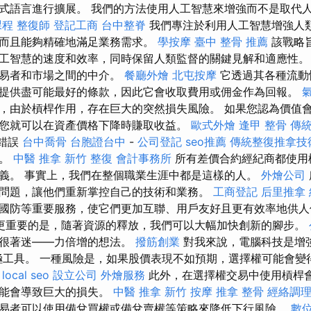
式語言進行擴展。 我們的方法使用人工智慧來增強而不是取代
課程
整復師
登記工商
台中整脊
我們專注於利用人工智慧增強人
而且能夠精確地滿足業務需求。
學按摩
臺中 整骨 推薦
該戰略
工智慧的速度和效率，同時保留人類監督的關鍵見解和適應性
交易者和市場之間的中介。
餐廳外燴
北屯按摩
它透過其各種流動
提供盡可能最好的條款，因此它會收取費用或佣金作為回報。
，由於槓桿作用，存在巨大的突然損失風險。 如果您認為價值
您就可以在資產價格下降時賺取收益。
歐式外燴
逢甲 整骨
傳
錯誤
台中喬骨
台胞證台中
-
公司登記
seo推薦
傳統整復推拿技術
本。
中醫 推拿
新竹 整復
會計事務所
所有差價合約經紀商都使用
義。 事實上，我們在整個職業生涯中都是這樣的人。
外燴公司
問題，讓他們重新掌控自己的技術和業務。
工商登記
后里推拿
國防等重要服務，使它們更加互聯、用戶友好且更有效率地供
更重要的是，隨著資源的釋放，我們可以大幅加快創新的腳步。
念很著迷——力倍增的想法。
撥筋創業
對我來說，電腦科技是增
極工具。 一種風險是，如果股價表現不如預期，選擇權可能會變
。
local seo
設立公司
外燴服務
此外，在選擇權交易中使用槓桿
可能會導致巨大的損失。
中醫 推拿
新竹 按摩
推拿 整骨
經絡調
易者可以使用備兌買權或備兌賣權等策略來降低下行風險。
數