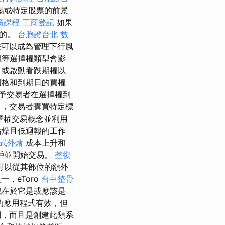
場或特定股票的前景
筋課程
工商登記
如果
效的。
台胞證台北
數
可以成為管理下行風
權等選擇權類型會影
，或啟動看跌期權以
價格和到期日的買權
予交易者在選擇權到
，交易者購買特定標
擇權交易概念並利用
枯燥且低迴報的工作
式外燴
成本上升和
戶並開始交易。
整復
可以從其部位的額外
，eToro
台中整骨
戰在於它是或應該是
的應用程式有效，但
，而且是創建此類系