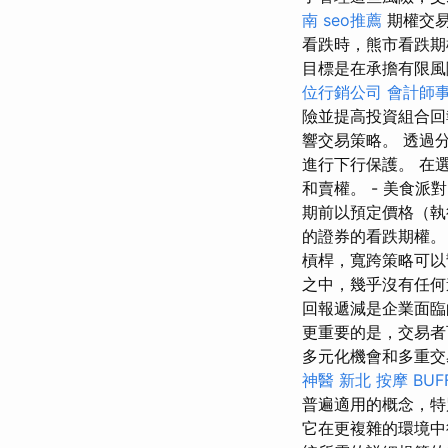
南
seo推薦
期權交易
看跌時，熊市看跌
目標是在承擔有限風
位行銷公司
會計師
險並提高投資組合回
響交易策略。 透過
進行下行保護。 在
和賣權。 - 美食派
期前以預定價格（執
的證券的看跌期權
槓桿，寬跨策略可以
之中，幾乎沒有任
回報遞減是企業面
更重要的是，交易者
多元化機會和多重
神醫
新北 按摩
BUF
普遍適用的概念，
它在更複雜的環境