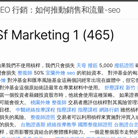
EO 行銷：如何推動銷售和流量-seo
 Sf Marketing 1 (465)
如果我們不使用槓桿，我們只會損失
天母 撥筋
5,000
撥筋證照
們會損失
整復師
50%
宜蘭外燴
seo
的初始資本。 對沖基金的
外燴
對沖基金和匯率風險基金這兩個詞經常出現在媒體中，但它
對沖基金這個原始術語最常在專業材料中使用。
舒壓課程
新竹
當一個投資者藉錢投資股市時，他就會使用這種策略。 如果證
失可能會很大。
桃園外燴
整復師
交易者應評估槓桿對其風險管理
資目標。
中醫經絡按摩課程
指壓課程
指壓課程
網路行銷
雖然槓
本損失的風險。
整復師證照
交易者可以利用槓桿來實施對沖買入
位的損失。
台胞證過期
經絡按摩教學
國際整復師證照
台胞證台
桿，從而影響投資組合的整體獲利能力。 一個是整個股市走勢