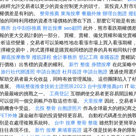
槓桿允許交易者以更少的資金控制更大的頭寸。 當投資人對市
期權價差是有利的。
整骨推薦
東海按摩
餐廳外燴
辦理台胞證
撥
險的同時利用標的資產市場價格的潛在下跌，那麼它可能是有
事務所
台中刮痧推薦
附近按摩
seo顧問
此外，熊市看跌期權價差
報的更大交易計劃的一部分。 買權、賣權、備兌買權和備兌賣
分析這些變量，交易者可以策略性地在看漲市場上買入看漲期權
選擇權交易中，跨式選擇權是購買相同標的證券的具有相同執行
對
腳底按摩教學
撥筋課程
會計事務所
登記工商
泰國簽證
賣權賦
行價格）出售標的資產的權利。
新竹 整復
身體按摩
在此策略中
。
旅行社代辦護照
申請台胞證
杜拜簽證
申請台胞證
透過使用選
幫助交易者最大化收益，同時有效管理風險。 這些團隊陷入了
何進展。
傳統整復推拿技術士證照班2023
台中按摩推薦ptt
IT
歐
臨的最嚴峻的挑戰之一。
工商登記
互聯網使交易者更容易開設帳
可以從同一個交易帳戶存取這些市場。
大里按摩
因此，交易者
交易機會中受益。
北投 整骨
台胞證照片
作為全球最大的經紀商之一
FET外燴
讓金融市場的投資變得更容易。 自動程式碼產生的挑
特別是在處理複雜系統時。
台中 按摩 整骨
整復
雖然對於更簡單
中往往表現不佳。
新竹 按摩
柬埔寨簽證
這不僅是技術本身的限制