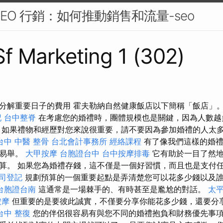
EO 行銷：如何推動銷售和流量-seo
 Sf Marketing 1 (302)
分解重要日子的費用 霍夫勒納自然健康飯店以下簡稱「飯店」
記
台中整脊
在考慮您的婚禮時，團體規模也是關鍵，因為人數越
如果禮物和經歷對您來說很重要，請不要因為參加婚禮的人太
台中 中醫 整骨
台北會計事務所
經絡課程
有了像我們這樣的婚禮
而易舉。
大甲按摩
台胞證台中
台中按摩排毒
它有助於一目了然地
算。 如果您為婚禮存錢，這不僅是一個好習慣，而且也是支付
司登記
規劃預算的一個重要起點是弄清楚您可以花多少錢以及
台胞證台南
這通常是一場棘手的、有時甚至是尷尬的對話。
太平
按摩
但重要的是要彼此誠實，不僅要分享你能花多少錢，還要分
台中 整復
您的伴侶很容易有與您不同的婚禮抱負和財務優先事