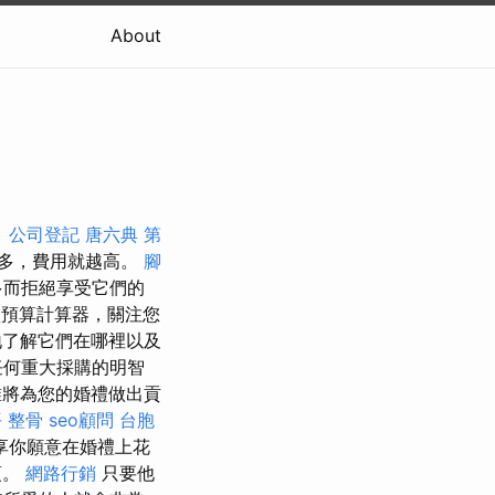
About
。
公司登記
唐六典
第
多，費用就越高。
腳
多而拒絕享受它們的
預算計算器，關注您
了解它們在哪裡以及
任何重大採購的明智
誰將為您的婚禮做出貢
 整骨
seo顧問
台胞
享你願意在婚禮上花
項。
網路行銷
只要他