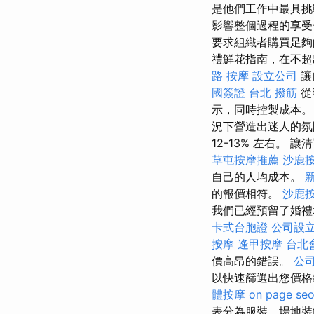
是他們工作中最具
影響整個過程的享受
要求組織者購買足夠
禮鮮花指南，在不超
路 按摩
設立公司
讓
國簽證
台北 撥筋
從
示，同時控製成本
況下營造出迷人的
12-13% 左右。
草屯按摩推薦
沙鹿
自己的人均成本。
的報價相符。
沙鹿
我們已經預留了婚禮
卡式台胞證
公司設
按摩
逢甲按摩
台北
價高昂的錯誤。
公
以快速篩選出您價格
體按摩
on page se
表分為服裝、場地