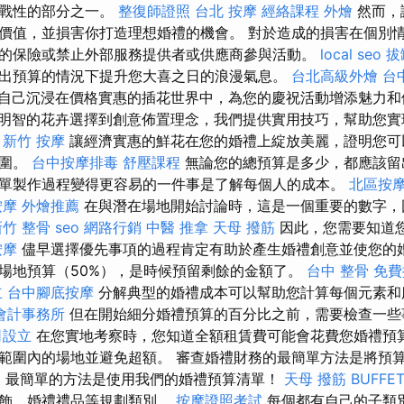
挑戰性的部分之一。
整復師證照
台北 按摩
經絡課程
外燴
然而，
價值，並損害你打造理想婚禮的機會。 對於造成的損害在個別
的保險或禁止外部服務提供者或供應商參與活動。
local seo
拔
出預算的情況下提升您大喜之日的浪漫氣息。
台北高級外燴
台
自己沉浸在價格實惠的插花世界中，為您的慶祝活動增添魅力
明智的花卉選擇到創意佈置理念，我們提供實用技巧，幫助您實
。
新竹 按摩
讓經濟實惠的鮮花在您的婚禮上綻放美麗，證明您可
氛圍。
台中按摩排毒
舒壓課程
無論您的總預算是多少，都應該
 讓清單製作過程變得更容易的一件事是了解每個人的成本。
北區按
按摩
外燴推薦
在與潛在場地開始討論時，這是一個重要的數字，
新竹 整骨
seo
網路行銷
中醫 推拿
天母 撥筋
因此，您需要知道
按摩
儘早選擇優先事項的過程肯定有助於產生婚禮創意並使您的婚
場地預算（50%），是時候預留剩餘的金額了。
台中 整骨
免費
立
台中腳底按摩
分解典型的婚禮成本可以幫助您計算每個元素和
會計事務所
但在開始細分婚禮預算的百分比之前，需要檢查一些
司設立
在您實地考察時，您知道全額租賃費可能會花費您婚禮預
範圍內的場地並避免超額。 審查婚禮財務的最簡單方法是將預
o
最簡單的方法是使用我們的婚禮預算清單！
天母 撥筋
BUFFE
裝飾、婚禮禮品等規劃類別。
按摩證照考試
每個都有自己的子類