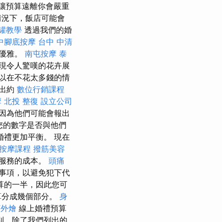
讓預算遠離你會嚴重
情況下，飯店可能會
罐教學
透過我們的婚
中腳底按摩
台中 中清
和優雅。
南屯按摩
泰
現令人驚嘆的花卉展
以在不花太多錢的情
留出約
數位行銷課程
摩
北投 整復
設立公司
因為他們可能會報出
您的數字是否與他們
禮更加平衡。 現在
按摩課程
撥筋美容
服務的成本。
頭痛
事項，以避免犯下代
算的一半，因此您可
算分成幾個部分。
身
T外燴
線上婚禮預算
別，除了我們列出的