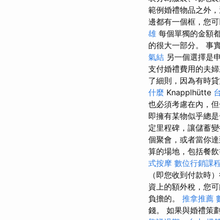
範例婚禮物品之外，
邊都有一個框，您可
雄
每個單獨的金額都
的很大一部分。 事
氣結
另一個選擇是
支付婚禮費用的夫
了細則，因為有時貸
什麼
Knapplhütte
也必須考慮在內，
即擁有某物似乎總
定里程碑，讓儲蓄
個聚會，或者當你達
算的場地，包括餐
式按摩
數位行銷課
（即您收到付款時）
資上的額外稅，您可
負擔的。
推拿推薦
錢。 如果與婚禮策