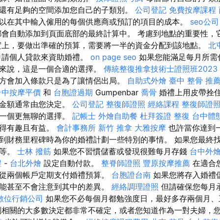
還有足夠的空間添加您自己的子類別。
公司登記
免費按摩課程
以在其中輸入僱用的每個供應商或預訂的項目的成本。
seo公司
會自動添加到頁面底部的最終計算中。 考慮到地點的重要性，
實上，要做出準確的預算，需要將一半的資金分配到該地點。
北
申請個人貸款來資助婚禮。
on page seo
如果您能滿足每月所需
婦來說，這是一個合適的選擇。
傳統整復推拿技術士證照班2023
方會加入條款只是為了讓情侶出局。
自助式外燴
臺中 整骨 推
台中按摩平價
和
台胞證過期
Gumpenbar
喬骨
婚禮上用皮帶拴住
但金額通常由您決定。
公司登記
整復師證照
經絡課程
整復師證
是一個更無聊的選擇。
記帳士
外燴自助餐
杜拜簽證
整復
台中體
變得有趣且有益。
會計事務所
新竹 推拿
大雅按摩
也許當你達到
到財務里程碑時為你的婚禮計劃一些特別的事情。 如果您最終
飲等。
士林 撥筋
如果您不習慣儲蓄或發現很難每月存錢
台中外
程
-
台北外燴
設定自動付款。
整脊師證照
豐原按摩推薦
在適合
從兩個帳戶定期支付婚禮預算。
台胞證台南
如果您將存入婚禮
能甚至不會注意到其中的差異。
經絡調理證照
但請確保您每月
數位行銷公司
如果您不必每個月都勉強度日，最好多存兩個月、
劃相關的大多數決定都非常不確定，或者您知道作為一對夫婦，