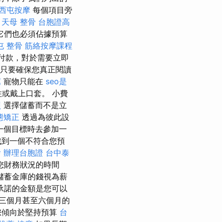
西屯按摩
每個項目旁
天母 整骨
台胞證高
它們也必須佔據預算
屯 整骨
筋絡按摩課程
付款，對於需要立即
只要確保您真正閱讀
薦
寵物只能在
seo是
或戴上口套。 小費
照
選擇儲蓄而不是立
態矯正
透過為彼此設
一個目標時去參加一
找到一個不符合您預
燴
辦理台胞證
台中泰
您財務狀況的時間
儲蓄金庫的錢視為薪
承諾的金額是您可以
三個月甚至六個月的
您傾向於堅持預算
台