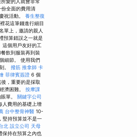
您所愛的人就會非常
一份全面的費用清
的慶祝活動。
養生整復
哪裡花這筆錢進行細目
名單上，邀請的親人
禮預算錯誤之一就是
 這個用戶友好的工
和餐飲到服裝再到裝
個細節。 使用我們
時刻。
撥筋
推拿師
卡
燴
菲律賓簽證
6 個
 然後，重要的是採取
來經濟困難。
按摩課
的賬單。
關鍵字公司
每人費用的基礎上增
薦
台中整骨神醫
10-
，堅持預算並不是一
台北
設立公司
天母
禮保持在預算之內也