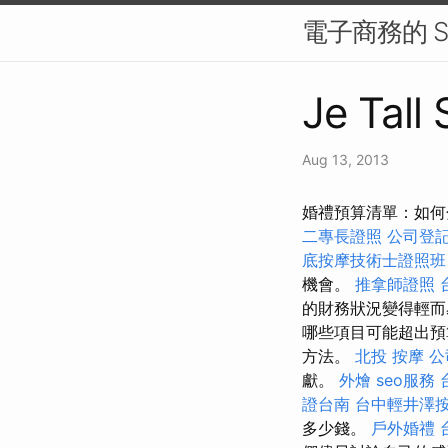
電子商務的 S
Je Tall
Aug 13, 2013
婚禮預算清單：如何
二專長證照
公司登
底按摩技術士證照班
機會。
推拿師證照
的財務狀況變得輕
哪些項目可能超出預
方法。
北投 按摩
公
獻。
外燴
seo服務
證台南
台中輕井澤
多少錢。
戶外婚禮