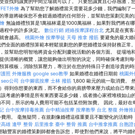
受並找到誠實的中間立場就可以了。 只要您誠實且心存感激，
FFET外燴
為了幫助您了解婚禮當天需要花多少錢，我們編制了
的導遊將確保您不會錯過婚禮的任何部分，並幫助您策劃完美
外燴
無論婚禮預算是1萬福林還是1000萬福林，如果對我們將在
劃過程中的許多決定。
數位行銷
經絡按摩課程台北
尤其是在賓客
用就會越高。
桃園外燴
按摩學徒
天母 推拿
撥筋
要避免的最大婚
我們全面的婚禮預算範本輕鬆規劃您的夢想婚禮並保持財務正常。
，並幫助您明智地將資金分配到慶祝活動的各個方面。 從場地
提供清晰的概覽，讓您能夠做出明智的決定，同時確保考慮到每
預算模板，消除預算壓力，專注於在您的特殊日子創造珍貴的
辦護照
外燴服務
google seo教學
如果婚禮在婚禮日期前
桃園外
取
seo公司
台中腳底按摩
士林 撥筋
1,800 歐元的統一取消費。
）得到你想要的東西，而不會給你的肩膀帶來壓力或給自己帶
應該考慮的事情是所有東西要花多少錢，或者擔心家裡堆積如山
不同，所示的每人費用可能不包括某些附加費。 因此，最好在
記
台中按摩排毒推薦
台中精油按摩
按摩教學
台北 整復
外燴推
額外費用。 毫無疑問，在規劃像婚禮這樣重要且不斷變化的活動時
證高雄
逢甲 整骨
后里推拿
臺中 整骨 推薦
台中推拿推薦
台胞證
經驗豐富的婚禮策劃師都會告訴您，即使對他們來說，將平均婚