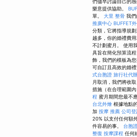
們儘早討論自己的感
樂意提供協助。
BU
單。
大里 整骨
我們
推廣中心
BUFFET
分類，它將指導規
越多，你的婚禮費
不計劃蜜月。 使用
具旨在簡化預算流程
飾，我們的模板為您
可自訂且高效的婚禮
式台胞證
旅行社代
月取消，我們將收
措施（在合理範圍內
程
蜜月期間您最不
台北外燴
根據地點的
加
按摩 推薦
公司登
20% 以支付任何
件容易的事。
台胞
整復
按摩課程
任何