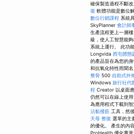
確保製造過程不斷
復
軟體功能是數位
數位行銷課程
系統具
SkyPlanner
會計師
生產流程更上一層
級，使人工智慧能夠
系統上運行。 此功
Longvida
西屯體態
的產品旨在為您的身
和抗氧化特性而聞
整骨
500
自助式外
Windows
旅行社代
程
Creator 以桌
仍然可以在線上使
為應用程式下載到
沾黏撥筋
工具，然
天母 整復
選單的主
的優化。 產生的內
ProHealth 優化薑