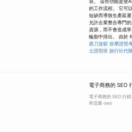
容。 這些功能是使
的工作流程。 它可
短缺而導致生產延遲。
允許企業整合專門的
資源，而不會造成單
輪胎中排出。 由於 Rai
膜刀放鬆
按摩證照
士證照班
旅行社代
電子商務的 SEO
電子商務的 SEO 行
和流量-seo