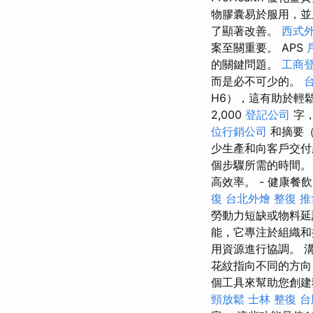
物膠囊易於服用，
了顯著改善。
西式
案至關重要。 APS
的關鍵問題。
工商
而是必不可少的。
H6），這有助於輕
2,000
登記公司
字
位行銷公司
和摘要（
少生產和向客戶交付
個步驟所需的時間。
高效率。 - 健康餐
復
台北外燴
整復 推
勞動力短缺或物料
能，它專注於組織和
用資源進行協調。 
花紋指向不同的方向，
個工具來幫助您創建獨特的
頸放鬆
士林 整復
台