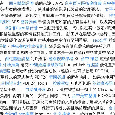
改進。
西屯體態調整
總的來說，APS
台中西屯區按摩推薦
台中
解決方案的建構模組，使其能夠滿足現代製造的複雜要求。
太平
有提高效率、縮短交付週期和最佳化資源分配等關鍵優勢。
推
事務所
APS
整骨推薦
軟體提供您所需的所有基本功能，以及其
樓。
會計師
seo是什麼
一是動態優先級，您可以在其中設定和管
根據最重要的事情智慧地安排工作。 該工具在瀏覽器中運行，
能對於優化資源使用和維持連續生產流程至關重要。
seo公司
推
調整
-
傳統整復推拿技術士
滿足您所有健康需求的終極補充品
體提供薑黃素的最佳益處，薑黃素是一種在流行香料薑黃中發現
名。
西屯體態調整
每瓶含有
經絡按摩課程
60
台中 撥筋
粒植物
燴
外燴推薦
毫克
中醫經絡按摩課程
Longvida®
台胞證
優化薑黃
辦護照
使用者即使沒有網路連線（離線）也可以使用 PDF24。
面應用程式的形式包含 PDF24
泰國簽證
的所有功能。 如果您使用
用
台胞證台北
PDF24 Tools。
按摩學徒
您也可以將
菲律賓簽證
智慧型手機上。
自助餐外燴
為此，請在智慧型手機上的 Chrome 
後點擊目錄右上角的「安裝」圖標，或將
台中美式整復
PDF24 
畫面。 該計劃提供了撰寫完全獨特的文章的機會，這些文章針對
容完全類似於人類書寫，保證了讀者友善且易於理解的風格。
台
黃素
會計師
seo推薦
longvida
北投 推拿
是一款出色的產品。 5