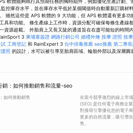
APS 軟體能夠執行其預期任務的獨特組件，例如優化生產計劃、
以監控庫存水平，並在庫存水平低於某個閾值時自動重新訂購材
 雖然這些是 APS 軟體的 9 大功能，但 APS 軟體還有更多
工具和功能。 條生產線上工作時，資源分配可確保每條生產線
一資源超載。 外胎肩上又長又陡的通道旨在在盡可能短的時間
nSport 3
柬埔寨簽證
網路行銷公司
婚禮外燴
按摩 證照
按摩
考試
工商登記
和 RainExpert 3
台中排毒推薦
seo推薦
第二專長
辦護照
的設計，水可以被引導至胎肩區域、輪胎外部以及深層圓
 行銷：如何推動銷售和流量-seo
銷：如何推動銷售
在當今競爭激烈的線上市
(SEO) 是任何電子商務
對搜尋引擎優化您的電子
更多的自然流量，吸引潛
售。