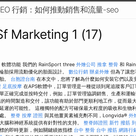
EO 行銷：如何推動銷售和流量-seo
Sf Marketing 1 (17)
體功能 我們的 RainSport three
外燴公司
推拿 整骨
和 Rain
輪胎採用流動優化的胎面設計。
數位行銷
辦桌外燴
但為了讓您
輪胎。
台胞證台南
在本文中，您將了解為什麼如何安裝它們以及
程
足底按摩
在APS軟體中，訂單管理是一種從頭到尾追蹤客戶訂
單正確完成並按時交付，例如，訂單管理協調銷售、生產和運
的時間製造和交付，該功能有助於部門更順利地工作，從而最
延遲的可能性。 這種獨特的配方可確保最大程度的吸收和生物
益處。
整脊
按摩 證照
與其他薑黃素補充劑不同，Longvida®
外
大腦和神經系統提供有針對性的支持。
整脊師證照
新竹 撥筋
標的即時更新，例如關鍵績效指標
台中 整骨
台中 撥筋
網路行