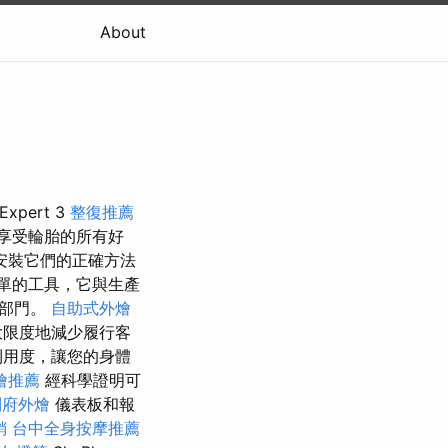
About
Expert 3
整復推薦
享受輪胎的所有好
安裝它們的正確方法
單的工具，它與生產
輸部門。
自助式外燴
大限度地減少履行客
利用度，讓您的身體
燴推薦
經科學證明可
到府外燴
儀表板和報
銷
台中全身按摩推薦