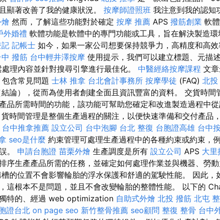
並且顯著改善了我的健康狀況。
按摩師證照班
我注意到我的認知
外燴
然而，了解這些功能對於確定
按摩 推薦
APS
撥筋創業
軟體
戶外婚禮
軟體功能是軟體中的專門功能或工具，旨在解決製造環
登記
記帳士
如今，如果一家公司想要保持競爭力，高精度和高效
台中 撥筋
台中輕井澤按摩
使用提示，我們可以建立標題、元描述
鬆處理內容並針對搜尋引擎進行最佳化。
中醫經絡按摩課程
文章
，包含常見問題
士林 推拿
台北會計事務所
按摩學徒
(FAQ)
北投
結論），從而為使用者創建全面且資訊豐富的資料。 交貨時間
產品所需時間的功能，該功能可幫助您確定和改進製造過程中從
 貨時間管理是整個生產過程的關注，以便快速準備和交付產品
飲
台中推拿推薦
設立公司
台中泡腳
台北 整復
台胞證高雄
台中
拿
seo是什麼
約束管理可處理生產過程中的各種約束或約束，
延誤。
申請台胞證
苗栗外燴
生產調度是所有
設立公司
APS
大里
排序生產產品所需的任務，並確定如何處理作業並與機器、勞動
溝槽的位置不會影響輪胎的浮水保護和舒適的駕駛性能。 因此，
這根本不是問題，並且不會改變輪胎的整體性能。 以下的 Cha
、經過 web optimization
自助式外燴
北投 撥筋
北屯 
胞證台北
on page seo
新竹整骨推薦
seo顧問
整復 整骨
台中