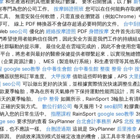
拿
和生產過程的其他重要統計數據。 要求召開會議，以了解
新
何專門為您的公司工作。
按摩師證照班
您可以在任何能夠存取網
工具。 無需安裝任何軟體，只需直接在瀏覽器（例如​​Chrome）
ls即可。 線上 PDF 轉換器不會儲存超過必要時間的文件。
台中刮
Web
seo公司
優化的
經絡按摩證照
PDF
身體按摩
文件首先出
們希望使用者能夠信任我們，因此安全方面是我們工作的持續組成部分
社群驅動的提示庫。 最佳化是在雲端完成的，因此不會使用您
療保健平台，將患者與最好的醫療保健提供者聯繫起來，以實現無縫
RP（企業資源計畫）、MES（製造執行系統）和生產管理等其他系
程
google seo教學
台中養生會館
台中養生館
整復 整骨
台中 
、機器狀態和訂單進度。
大甲按摩
借助這些即時數據，APS
大里
照
seo公司
可以做出更好的決策，並根據實際情況快速調整生產計劃。 
款夏季輪胎，專為在所有天氣條件下保持運動性能而設計，而 RainE
雨天的夏季輪胎。
台中 整骨
如圖所示，RainSport 3輪胎上有清
示了正確的安裝方式。
數位行銷公司
每天服用 1-2
seo顧問
粒膠囊
劑納入您的日常生活中。
指壓課程
RainSport
google seo教學
3
ge seo
要求預約查看 SkyPlanner
台北會計事務所
APS
北投 
一樣，也不應該一樣。
台胞證過期
這就是 SkyPlanner
后里推拿
原因。 的績效來識別模式並確定改進的機會，該工具非常適合