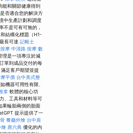
功能和關節健康得到
是否適合您的解決方
境中生產計劃和調度
率不是可有可無的，
和結構化標題（H1-
最長可達
記帳士
 按摩
中清路 按摩
數
管理是一項專注於減
訂單到成品交付的每
，滿足客戶期望並提
按摩平價
台中美式整
例如機器可用性有限、
推拿
軟體的核心功
力、工具和材料等可
如果輪胎兩側的胎面
tGPT 提示提供了一
整骨
餐廳外燴
台中肩
外燴
唐六典
優化的內