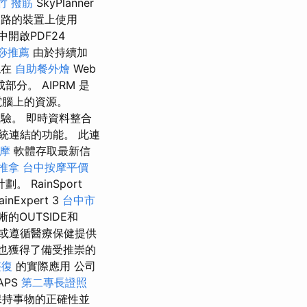
竹 撥筋
SkyPlanner
路的裝置上使用
中開啟PDF24
痧推薦
由於持續加
現在
自助餐外燴
Web
。 AIPRM 是
電腦上的資源。
體驗。 即時資料整合
統連結的功能。 此連
按摩
軟體存取最新信
推拿
台中按摩平價
RainSport
xpert 3
台中市
晰的OUTSIDE和
或遵循醫療保健提供
也獲得了備受推崇的
整復
的實際應用 公司
APS
第二專長證照
保持事物的正確性並