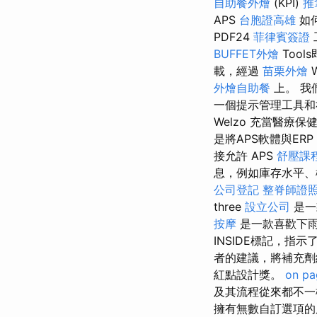
自助餐外燴
(KPI)
推
APS
台胞證高雄
如
PDF24
菲律賓簽證
BUFFET外燴
Too
載，經過
苗栗外燴
外燴自助餐
上。 我
一個提示管理工具和
Welzo 充當醫
是將APS軟體與E
接允許 APS
舒壓課
息，例如庫存水平
公司登記
整脊師證
three
設立公司
是一
按摩
是一款喜歡下
INSIDE標記，指
者的建議，將補充
紅點設計獎。
on pa
及其流程從來都不
擁有無數自訂選項的