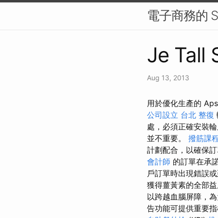
電子商務的 S
Je Tall 
Aug 13, 2013
用於優化生產的 Aps 軟
公司設立
台北 整復
處，必須正確安裝
並不重要。
撥筋課
計劃配合，以確保訂
會計師
的訂單在承諾
戶訂單時出現錯誤或
獲得薑黃素的全部
以跨越血腦屏障，為
告功能可提供重要指