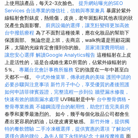
上使用該產品，每天2-3次臉色。
提升網站曝光的SEO
Services
合法專業的徵信社，信賴與專業兼具
暴露於紫外
線輻射會對錶皮，熱燒傷，皮炎，老年斑點和其他表現的狀
況產生負面影響。
廚房設備的選擇，讓烹飪變得更加高效
台中撥筋療程
為了不面對這種後果，應在化妝品的幫助下
保護面部。 無論您是上班，去商店，walk狗還是照顧花園
床，太陽的光線肯定會撞到你的臉。
居家清潔費用明細，
讓您安心選擇
解讀Google Analytics報告
這種輻射在上皮
上是活性的，這是合成維生素D所需的，佔紫外線輻射的
5％。
專屬台北會計事務所服務
它的強度在一年中甚至白
天都不一樣。
中式外燴菜單，傳承經典的美味
護照申請的
必要步驟與注意事項
新竹月子中心，享受優質的產後照護
如何申請菲律賓簽證，完整流程一步到位
牆壁漏水修復，
快速有效的牆面漏水處理
UVB輻射是中午
台中整骨價格
-
整骨專業推薦
不鏽鋼流理台的耐用性，助您打造完美廚房
春季和夏季最激烈的。 如今，幾乎每個化妝品公司都會生
產出更容易的奶油，以使皮膚更敏感。
新竹外燴，提供獨
特的餐飲體驗
二手冷凍櫃選擇，提供實惠的選項
了解如何
選擇合適的牌位，為先人留下永恆的紀念
士林按摩推薦
面