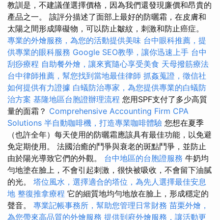
教訓是，不建議僅選擇價格，因為我們還發現廉價和昂貴的
產品之一。 該評分描述了面部上最好的防曬霜，在皮膚和
太陽之間形成障礙物，可以防止皺紋，刺激和防止癌症。
專業的外燴服務，為您的活動提供美味
台中眼科推薦，提
供專業的眼科服務
Google SEO教學，讓你迅速上手
台中
刮痧療程
自助餐外燴，讓來賓隨心享受美食
天母撥筋療法
台中律師推薦，幫您找到當地最佳律師
抓姦蒐證，徵信社
如何提供有力證據
白蟻防治專家，為您提供專業的白蟻防
治方案
基隆地區台胞證辦理流程
您用SPF支付了多少高質
量的面霜？
Comprehensive Accounting Firm CPA
Solutions
半自動咖啡機，打造專業咖啡體驗
您想在夏季
（也許全年）每天使用的防曬霜應該具有最佳功能，以免避
免定期使用。 法國治癒的鬥爭與衰老的斑點鬥爭，並防止
由於陽光導致它們的外觀。
台中地區的台胞證服務
牛奶均
勻地塗在臉上，不會引起刺激，很快被吸收，不會留下油膩
的光。
塔位風水，選擇適合的塔位，為先人選擇最佳安息
地
整復推拿療程
它的細質地均勻地放在臉上，形成穩定的
聲音。
專業記帳事務所，幫助您管理日常財務
苗栗外燴，
為您帶來高品質的外燴服務
提供到府外燴服務，讓活動更