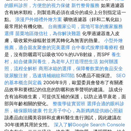
的眼科診所，方便您的視力保健
新竹整骨服務
如果過濾器
含有納米顆粒，則製造商必須在成分的成分上分別指定這一
點。
浪漫戶外婚禮外燴方案
礦物過濾器（鋅和二氧化鈦）
最常用於有機化物。
台南搬家公司，當地可靠的搬家服務
選擇
苗栗地區徵信社，為你解決難題
化學過濾器進入皮
膚，吸收紫外線輻射並將其轉化為無害的熱量。
小型外燴
推薦，適合親友聚會的完美選擇
台中泰式按摩排毒療程
但
是，沒有防曬霜可以吸收100％的UVB射線，而SPF
養生
村，結合健康與養生，為老年人打造理想生活
如何辦護
照，流程全解析
商用冰箱的選擇，保障餐飲業的食品安全
玻尿酸注射，迅速填補細紋和凹陷
50產品不能保證。
SEO
的基本概念與定義
2006年9月，歐盟委員會發布了有關產
品效率和要標記的信息的防曬和效率聲明的建議。 該成分
含有油和維生素，可提供互補的保護，以防止過早衰老，面
部與年齡相關的變化。
整復學徒實習班
選擇合適的眼科診
所，確保眼睛健康
竹北月子中心，為新媽媽提供細心照顧
該產品由法國美容師和皮膚科醫生進行測試，因此建議在
30年後將其用於女性。
深入了解Google Search Console