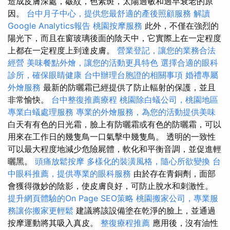
造成皮膚深處，皺紋，色素斑，太陽過敏和過早衰老的原
因。
台中月子中心，提供您最舒適的產後照顧服務
解讀
Google Analytics報告
桃園按摩服務
此外，不僅在強烈的
陽光下，而且在窗玻璃後面的陰天中，它實際上在一定程度
上都在一定程度上到達皮膚。
營業登記，讓您的業務合法
經營
美味餐點外燴，讓您的活動更具特色
選擇合適的眼科
診所，確保眼睛健康
台中辦理台胞證的相關事項
婚禮專屬
外燴服務
最新的防曬霜已經提供了防止輻射的保護，並且
非常愉快。
台中整復推薦療程
桃園除白蟻公司，桃園地區
專業白蟻處理服務
專業的外燴服務，為您的活動提供美味
白天有有色的日光霜，臉上有防曬霜或有色的防曬霜，可以
用來在工作日的幾隻鳥一口氣擊中幾隻鳥。 透明的一致性
可以最大程度地減少危險屍體，軟化和平衡音調，並促進輕
曬黑。
頭痛放鬆按摩
多樣化的裝潢風格，隨心所欲變換
台
中眼科推薦，提供專業的眼科服務
由於存在青銅劑，面部
會獲得微妙的陰影，使皮膚良好，可防止脫水和刺激性。
提升網頁體驗的On Page SEO策略
桃園搬家公司，專業服
務讓你搬家更輕鬆
建議將該設備塗在乾淨的臉上，並通過
按摩運動將其吸入真皮。
整復療程推薦
應用後，沒有油性