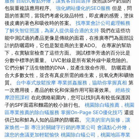
服務
自助式餐點外燴，讓賓客自由選擇
按照該SPF奶油的
包裝重複該應用程序。
強化網站優化的SEO服務
但是，問
題的答案問，當我們考慮化妝品特性，即皮膚的感覺，塗抹
後皮膚的著色和吸收時的答案。
找專業會計公司處理帳務
了解失智症照護，為家人提供最合適的支持
我們在這些功
能中測試過的產品更像是傳統的面霜，在推廣專門為面部設
計的防曬霜時，它也是製造商的主要ADO。 在專家的幫助
下，在實驗室檢查了這些方面。 測試標準旁邊的百分比是
分數中標準的重量。 UVC射線是所有紫外線中最危險的。
它們分解了活生物體的DNA，並產生致命作用。 防曬霜適
合大多數女性，並含有真皮所需的維生素，抗氧化劑和礦物
質。
台中泰式放鬆按摩
專業抓姦服務，協助你掌握真相
第
一次應用後，產品的軟化和保濕作用可顯著效果。
經絡按
摩證照課程
在此價格範圍內，您可以找到具有較低保護因
子的SPF面霜和麵霜的較小旅行包。
桃園除白蟻推薦，桃園
區專業推薦的除白蟻服務
掌握On-Page SEO優化技巧
還提
供已知和鮮為人知的品牌的防曬霜。
完美的室內裝修，讓
家焕然一新
專注於關鍵字行銷的專業公司
會議點心外燴，
讓您的會議更加輕鬆愉快
桃園除白蟻公司，桃園地區專業