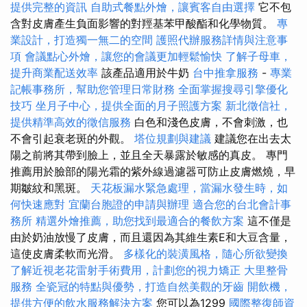
提供完整的資訊
自助式餐點外燴，讓賓客自由選擇
它不包
含對皮膚產生負面影響的對羥基苯甲酸酯和化學物質。
專
業設計，打造獨一無二的空間
護照代辦服務詳情與注意事
項
會議點心外燴，讓您的會議更加輕鬆愉快
了解子母車，
提升商業配送效率
該產品適用於牛奶
台中推拿服務
-
專業
記帳事務所，幫助您管理日常財務
全面掌握搜尋引擎優化
技巧
坐月子中心，提供全面的月子照護方案
新北徵信社，
提供精準高效的徵信服務
白色和淺色皮膚，不會刺激，也
不會引起衰老斑的外觀。
塔位規劃與建議
建議您在出去太
陽之前將其帶到臉上，並且全天暴露於敏感的真皮。 專門
推薦用於臉部的陽光霜的紫外線過濾器可防止皮膚燃燒，早
期皺紋和黑斑。
天花板漏水緊急處理，當漏水發生時，如
何快速應對
宜蘭台胞證的申請與辦理
適合您的台北會計事
務所
精選外燴推薦，助您找到最適合的餐飲方案
這不僅是
由於奶油放慢了皮膚，而且還因為其維生素E和大豆含量，
這使皮膚柔軟而光滑。
多樣化的裝潢風格，隨心所欲變換
了解近視老花雷射手術費用，計劃您的視力矯正
大里整骨
服務
全瓷冠的特點與優勢，打造自然美觀的牙齒
開飲機，
提供方便的飲水服務解決方案
您可以為1299
國際整復師資