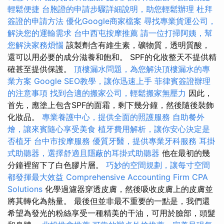
輕鬆便捷
台胞證的申請步驟詳細說明，助您輕鬆辦理
杜拜
簽證的申請方法
優化Google商家檔案
尋找專業貨運公司，
解決您的運輸需求
台中西屯按摩推薦
請一位打掃阿姨，幫
您解決家務煩惱
該製劑含有維生素，礦物質，透明質酸，
還可以用必要的成分滋養和飽和。 SPF的化妝整天不提供精
確甚至提供保護。
頂樓漏水問題，為您解決頂樓漏水的專
業方案
Google SEO教學，讓你迅速上手
菲律賓簽證辦理
的注意事項
找到合適的搬家公司，輕鬆搬家無壓力
因此，
首先，應塗上包含SPF的面霜，剩下幾分鐘，然後隨後裝飾
化妝品。
專業養護中心，提供全面的照護服務
自助餐外
燴，讓來賓隨心享受美食
植牙費用解析，讓你安心決定是
否植牙
台中市按摩服務
優質牙醫，提供專業牙科服務
耳掛
式助聽器，選擇舒適且隱蔽的耳掛式助聽器
他在最初的幾
分鐘裡留下了白色膠片層。
巧妙的空間規劃，讓每寸空間
都發揮最大效益
Comprehensive Accounting Firm CPA
Solutions
化學過濾器穿透皮膚，然後吸收皮膚上的皮膚並
將其轉化為熱量。 最後但並非最不重要的一點是，我們還
希望為發光的粉絲享受一種精美的干油，可用於臉部，頭髮