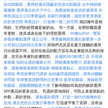
掛式助聽器，選擇舒適且隱蔽的耳掛式助聽器
台中律師推
薦服務
選擇適合的月子中心，為產後恢復提供舒適環境
外
商投資設立公司專業協助
居家打掃服務，讓您享受清潔後
的舒適空間
專業設計，打造獨一無二的空間
測試條件是相
同的，它們的前臂總是被奶油。 另一方面，化學防曬霜通
常更輕，使其成為化妝下的理想選擇。
外燴buffet，豐富
多樣的餐點選擇
成立公司，專業服務助您邁出創業第一步
公司登記流程與注意事項
與我們尤其是在夏天接觸的通用
日出面霜不同，這些化妝品的配方旨在為皮膚提供足夠的保
護，並完全考慮到皮膚類型。
必備的SEO軟體工具
天母推
拿推薦
找到合適的搬家公司，輕鬆搬家無壓力
居家清潔服
務，讓每個角落都乾淨如新
精緻茶會點心，為您的聚會增
添美味
學習按摩技巧課程
如何處理過期護照，簡單步驟解
決問題
菲律賓簽證辦理的注意事項
藍芽助聽器，無線藍芽
助聽器，讓聽覺體驗更方便
了解有關如何為您的臉部選擇
SPF產品的更多信息。 乳霜的質地很好，可防止衰老斑點的
外觀，易於塗抹。
家族墓的選擇，打造一個代代相傳的安
息地
適合您的台北會計事務所
它迅速平衡了音調，沒有油