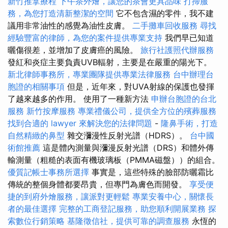
新竹推拿療程
下午茶外燴，讓您的茶會更具品味
打掃服
務，為您打造清新整潔的空間
它不包含濕的零件，我不建
議用非常油性的感覺為油性皮膚。
二手攤車回收服務
尋找
經驗豐富的律師，為您的案件提供專業支持
我們早已知道
曬傷很差，並增加了皮膚癌的風險。
旅行社護照代辦服務
發紅和炎症主要負責UVB輻射，主要是在嚴重的陽光下。
新北律師事務所，專業團隊提供專業法律服務
台中辦理台
胞證的相關事項
但是，近年來，對UVA射線的保護也發揮
了越來越多的作用。 使用了一種新方法
申辦台胞證的台北
服務
新竹按摩服務
專業禮儀公司，提供全方位的殯葬服務
找到合適的 lawyer 來解決您的法律問題
-
隆鼻手術，打造
自然精緻的鼻型
雜交瀰漫性反射光譜（HDRS）。
台中國
術館推薦
這是體內測量與瀰漫反射光譜（DRS）和體外傳
輸測量（粗糙的表面有機玻璃板（PMMA磁盤））的組合。
優質記帳士事務所選擇
事實是，這些特殊的臉部防曬霜比
傳統的整個身體都要昂貴，但專門為膚色而開發。
享受便
捷的到府外燴服務，讓派對更輕鬆
專業安養中心，關懷長
者的最佳選擇
完整的工商登記服務，助您順利開展業務
探
索數位行銷策略
基隆徵信社，提供可靠的調查服務
永恆的