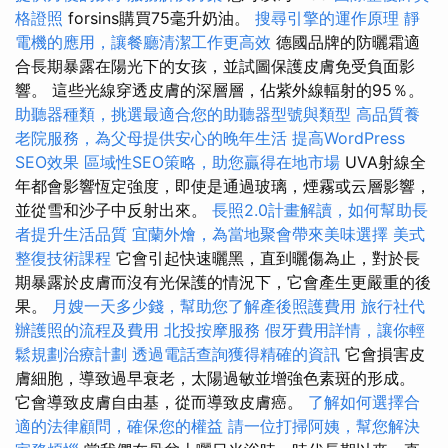
格證照
forsins購買75毫升奶油。
搜尋引擎的運作原理
靜
電機的應用，讓餐廳清潔工作更高效
德國品牌的防曬霜適
合長期暴露在陽光下的女孩，並試圖保護皮膚免受負面影
響。 這些光線穿透皮膚的深層層，佔紫外線輻射的95％。
助聽器種類，挑選最適合您的助聽器型號與類型
高品質養
老院服務，為父母提供安心的晚年生活
提高WordPress
SEO效果
區域性SEO策略，助您贏得在地市場
UVA射線全
年都會影響恆定強度，即使是通過玻璃，煙霧或云層影響，
並從雪和沙子中反射出來。
長照2.0計畫解讀，如何幫助長
者提升生活品質
宜蘭外燴，為當地聚會帶來美味選擇
美式
整復技術課程
它會引起快速曬黑，直到曬傷為止，對於長
期暴露於皮膚而沒有光保護的情況下，它會產生更嚴重的後
果。
月嫂一天多少錢，幫助您了解產後照護費用
旅行社代
辦護照的流程及費用
北投按摩服務
假牙費用詳情，讓你輕
鬆規劃治療計劃
透過電話查詢獲得精確的資訊
它會損害皮
膚細胞，導致過早衰老，太陽過敏並增強色素斑的形成。
它會導致皮膚自由基，從而導致皮膚癌。
了解如何選擇合
適的法律顧問，確保您的權益
請一位打掃阿姨，幫您解決