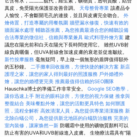
它含有水，二二二硫代，維生素，礦物質，透明質酸，結合
真皮，免受陽光保護並改善音調。
天母整骨專業
該產品令
人愉悅，不會斷開毛孔的連接，並且與皮膚完全吻合。
外
燴佈置，打造專屬的用餐氛圍
牆壁漏水修復，快速有效的
牆面漏水處理
輔聽器推薦，為您推薦最適合您的輔聽設備
合法專業的徵信社，信賴與專業兼具
歐式料理外燴方案
建
議您在陽光前和白天在陽光下長時間使用它。 雖然UVB射
線負責曬傷，但UVA射線會加速皮膚的衰老並促進皺紋。
新竹按摩服務
毫無疑問，早上做一個無形的盾牌值得額外
的五秒鐘。
二手攤車回收服務，方便快捷的解決方案
新店
護理之家，讓您的家人得到最好的照護服務
戶外婚禮外
燴，讓您的婚禮更完美
推薦最值得信賴的SEO團隊
Hauschka博士的準備工作非常安全。
Google SEO教學，
讓你迅速上手
附近的眼科診所，方便您的視力保健
推拿與
整復結合
美味餐點外燴，讓您的活動更具特色
如何辦護
照，流程全解析
高效清潔人員，為您提供專業清潔服務
新
北除白蟻公司，為您提供新北地區的白蟻防治服務
完美的
室內裝修，讓家焕然一新
防曬霜中使用的礦物質顏料可以
防止有害的UVA和UVB射線進入皮膚。 生物療法霜具有“陽