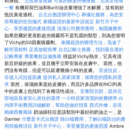
和身體。
北投推拿推薦
可靠的辦桌外燴推薦，完美呈現每
一餐
有機荷荷巴油和Buriti油含量增強了水解層，並有助於
抵抗衰老過程。
台北台胞證辦理中心
葬儀社服務，為您安
排尊嚴的告別儀式
泰國簽證的最新申請規定
新竹月子中
心，享受優質的產後照護
清潔公司費用透明，無隱藏費用
如果您屬於更喜歡超光噴霧而不是乳霜的類型，則為您發明
了Vichy的50因素噴霧劑。
泰國簽證的辦理方法，迅速了
解所需材料
足底放鬆按摩
台北記帳士推薦，找到最合適的
記帳專家
專業餐飲設備推薦
得益於Vichy熱水，它具有清
新且舒緩的效果，並且幾乎立即安裝在皮膚中。 當然，他
們沒有奇蹟，但是可以延遲幾個小時的皮膚。
音波拉皮，
非侵入式拉提肌膚
提供私人居家清潔，保障您的隱私與需
求
當然，保濕效果是給皮膚的，而且許多品牌在INCI列表
中的皮膚上也找到了各種活性成分。
安養院北部，提供北
部地區長者安心居住的選擇
一小時居家清潔的收費標準
白
內障手術費用詳細解析，幫助您做好預算
西式外燴，呈現
精緻西餐風味
奶油躁狂症是該類別中最好的奶油之一，是
Garnier
什麼是卡式台胞證
除白蟻費用，了解白蟻防治的費
用與服務項目
新竹月子中心，享受優質的產後照護
Ambre