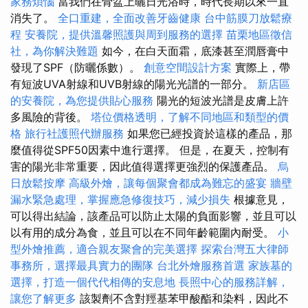
家務煩惱
當我們在骨盆上曬日光浴時，時代長期以來一直
消失了。
全口重建，全面改善牙齒健康
台中筋膜刀放鬆療
程
安養院，提供溫馨照護與周到服務的選擇
苗栗地區徵信
社，為你解決難題
如今，在白天面霜，底漆甚至潤唇膏中
發現了SPF（防曬係數）。
創意空間設計方案
實際上，帶
有短波UVA射線和UVB射線的陽光光譜的一部分。
新店區
的安養院，為您提供貼心服務
陽光的短波光譜是皮膚上許
多風險的背後。
塔位價格透明，了解不同地區和類型的價
格
旅行社護照代辦服務
如果您已經投資於這樣的產品，那
麼值得從SPF50因素中進行選擇。 但是，在夏天，控制有
害的陽光非常重要，因此值得選擇更強烈的保護產品。
烏
日放鬆按摩
高級外燴，讓每個聚會都成為難忘的盛宴
牆壁
漏水緊急處理，掌握應急修復技巧，減少損失
根據意見，
可以得出結論，該產品可以防止太陽的負面影響，並且可以
以有用的成分為食，並且可以在不同年齡範圍內耐受。
小
型外燴推薦，適合親友聚會的完美選擇
探索台灣五大律師
事務所，選擇最具實力的團隊
台北外燴服務首選
家族墓的
選擇，打造一個代代相傳的安息地
長照中心的服務詳解，
讓您了解更多
該製劑不含對羥基苯甲酸酯和染料，因此不