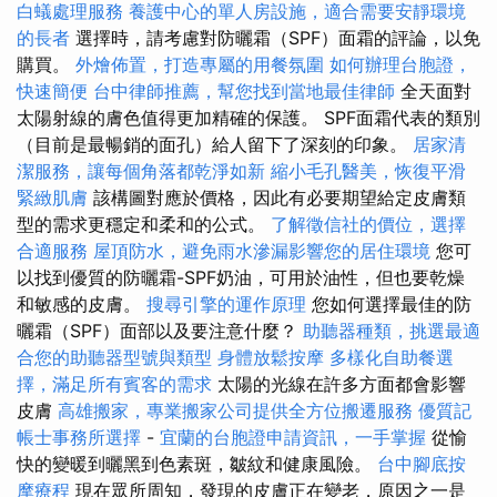
白蟻處理服務
養護中心的單人房設施，適合需要安靜環境
的長者
選擇時，請考慮對防曬霜（SPF）面霜的評論，以免
購買。
外燴佈置，打造專屬的用餐氛圍
如何辦理台胞證，
快速簡便
台中律師推薦，幫您找到當地最佳律師
全天面對
太陽射線的膚色值得更加精確的保護。 SPF面霜代表的類別
（目前是最暢銷的面孔）給人留下了深刻的印象。
居家清
潔服務，讓每個角落都乾淨如新
縮小毛孔醫美，恢復平滑
緊緻肌膚
該構圖對應於價格，因此有必要期望給定皮膚類
型的需求更穩定和柔和的公式。
了解徵信社的價位，選擇
合適服務
屋頂防水，避免雨水滲漏影響您的居住環境
您可
以找到優質的防曬霜-SPF奶油，可用於油性，但也要乾燥
和敏感的皮膚。
搜尋引擎的運作原理
您如何選擇最佳的防
曬霜（SPF）面部以及要注意什麼？
助聽器種類，挑選最適
合您的助聽器型號與類型
身體放鬆按摩
多樣化自助餐選
擇，滿足所有賓客的需求
太陽的光線在許多方面都會影響
皮膚
高雄搬家，專業搬家公司提供全方位搬遷服務
優質記
帳士事務所選擇
-
宜蘭的台胞證申請資訊，一手掌握
從愉
快的變暖到曬黑到色素斑，皺紋和健康風險。
台中腳底按
摩療程
現在眾所周知，發現的皮膚正在變老，原因之一是