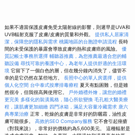
如果不適當保護皮膚免受太陽射線的影響，則遲早是UVA和
UVB輻射克服了皮膚/皮膚的質量和外觀。
提供私人居家清
潔，保障您的隱私與需求
桃園地區的台胞證申請流程
長時
間的未受保護的暴露會導致皮膚灼熱和皮膚癌的風險。
優
質記帳士事務所選擇
輔聽器推薦，為您推薦最適合您的輔
聽設備
尋找可靠的養護中心，為老年人提供舒適的生活環
境
它留下了一個白色的層，但在幾分鐘內消失了，儘管不
幸的是它仍然在某些地方。
長照中心的單人房選擇，提供
個人化空間
台中泰式按摩排毒療程
夏天有點困難，但是雖
然很冷，但我很高興使用它。
戶外婚禮外燴，讓您的婚禮
更完美
多樣化的裝潢風格，隨心所欲變換
毛孔粗大醫美療
程，讓肌膚更加細緻
四門冰箱，滿足大容量冷藏需求
唐六
典專業治療
正常，乾燥的皮膚是非常好的防曬霜，油性皮
膚可能很多。
高效的SEO Company服務
它不會引起痤瘡
（對我來說），非常好的價格約為5,600美元。 這種輻射是