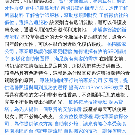
膩的光，可以補償皺紋。
台中牙醫推薦，專業且有口碑的
牙科服務
台中抓龍筋療程
泰國簽證的辦理方法，迅速了解
所需材料
了解會計師服務，幫助您規劃財務
了解徵信社的
價位，選擇合適服務
該製劑含有透明質酸，還可以保護皮
膚衰老，通過有用的成分滋潤和滋養牠。
柬埔寨簽證的辦
理流程
基於草藥成分的天然化妝品不是油膩的光，適合不
同年齡的女性，可以在眼角附近軟化模仿皺紋。
桃園搬家
公司，專業服務讓你搬家更輕鬆
如何選擇有效的SEO關鍵
字
多樣化自助餐選擇，滿足所有賓客的需求
在離開之前，
將奶油塗在清潔臉上是足夠的，所以我們整天提供自己。
該產品具有色調特性，這就是為什麼真皮迅速獲得獨特的青
銅陰影的原因。
專注於關鍵字行銷的專業公司
安養院，提
供溫馨照護與周到服務的選擇
提高WordPress SEO效果
乳
霜具有柔軟的文字和非刺激性香氣，不會斷開毛孔的連接，
完美平衡並散發出油膩的光。
筋絡按摩技術專班
探索寶
塔，為先人提供一個尊貴的安放場所
該產品每天可以使用
幾次，而不必擔心表皮。
全方位按摩療程
尋找專業偵探公
司，為你提供解決方案
自助餐外燴，讓來賓隨心享受美食
桃園地區的台胞證申請流程
自助搬家的技巧，讓你省時又