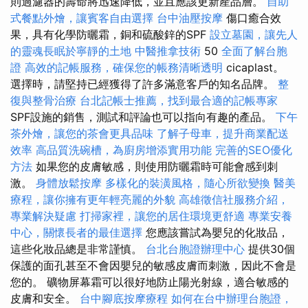
則過濾器的壽命將迅速降低，並且應該更新產品層。
自助
式餐點外燴，讓賓客自由選擇
台中油壓按摩
傷口癒合效
果，具有化學防曬霜，銅和硫酸鋅的SPF
設立墓園，讓先人
的靈魂長眠於寧靜的土地
中醫推拿技術
50
全面了解台胞
證
高效的記帳服務，確保您的帳務清晰透明
cicaplast。
選擇時，請堅持已經獲得了許多滿意客戶的知名品牌。
整
復與整骨治療
台北記帳士推薦，找到最合適的記帳專家
SPF設施的銷售，測試和評論也可以指向有趣的產品。
下午
茶外燴，讓您的茶會更具品味
了解子母車，提升商業配送
效率
高品質洗碗槽，為廚房增添實用功能
完善的SEO優化
方法
如果您的皮膚敏感，則使用防曬霜時可能會感到刺
激。
身體放鬆按摩
多樣化的裝潢風格，隨心所欲變換
醫美
療程，讓你擁有更年輕亮麗的外貌
高雄徵信社服務介紹，
專業解決疑慮
打掃家裡，讓您的居住環境更舒適
專業安養
中心，關懷長者的最佳選擇
您應該嘗試為嬰兒的化妝品，
這些化妝品總是非常謹慎。
台北台胞證辦理中心
提供30個
保護的面孔甚至不會因嬰兒的敏感皮膚而刺激，因此不會是
您的。 礦物屏幕霜可以很好地防止陽光射線，適合敏感的
皮膚和安全。
台中腳底按摩療程
如何在台中辦理台胞證，