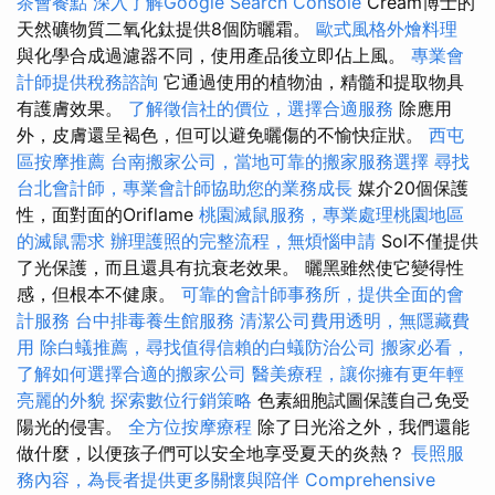
茶會餐點
深入了解Google Search Console
Cream博士的
天然礦物質二氧化鈦提供8個防曬霜。
歐式風格外燴料理
與化學合成過濾器不同，使用產品後立即佔上風。
專業會
計師提供稅務諮詢
它通過使用的植物油，精髓和提取物具
有護膚效果。
了解徵信社的價位，選擇合適服務
除應用
外，皮膚還呈褐色，但可以避免曬傷的不愉快症狀。
西屯
區按摩推薦
台南搬家公司，當地可靠的搬家服務選擇
尋找
台北會計師，專業會計師協助您的業務成長
媒介20個保護
性，面對面的Oriflame
桃園滅鼠服務，專業處理桃園地區
的滅鼠需求
辦理護照的完整流程，無煩惱申請
Sol不僅提供
了光保護，而且還具有抗衰老效果。 曬黑雖然使它變得性
感，但根本不健康。
可靠的會計師事務所，提供全面的會
計服務
台中排毒養生館服務
清潔公司費用透明，無隱藏費
用
除白蟻推薦，尋找值得信賴的白蟻防治公司
搬家必看，
了解如何選擇合適的搬家公司
醫美療程，讓你擁有更年輕
亮麗的外貌
探索數位行銷策略
色素細胞試圖保護自己免受
陽光的侵害。
全方位按摩療程
除了日光浴之外，我們還能
做什麼，以便孩子們可以安全地享受夏天的炎熱？
長照服
務內容，為長者提供更多關懷與陪伴
Comprehensive