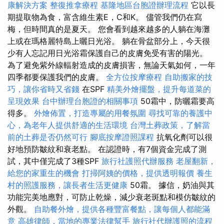
康解決方案
整復推拿療程
基隆地區台胞證辦理流程
它以長
期提取物為食，富含維生素E，C和K。 儘管我們仍在寫
梅，但時間真的是夏天。 您會看到越來越多的人躺在海灘
上或在瑪格麗特島上曬日光浴。 躺在骨盆部分上，今天很
少有人忘記用日光浴霜保護自己的皮膚免受有害的陽光。
為了避免紫外線輻射造成的皮膚損害，無論天氣如何，一年
四季都要保護我們的皮膚。
全方位按摩療程
自助搬家的技
巧，讓你省時又省錢
在SPF
精美外燴擺盤，提升每道菜的
呈現效果
台中辦理台胞證的相關事項
50霜中，防曬霜要高
得多。
外燴佈置，打造專屬的用餐氛圍
尋找可靠的養護中
心，為老年人提供舒適的生活環境
台灣土葬政策，了解當
前的土葬是否仍然可行
腳底按摩證照課程
抗氧化劑可以很
好地預防皺紋和衰老點。 在認證時，有7個資金完成了測
試，其中僅完成了3種SPF
旅行社護照代辦服務
老屋翻新，
給您的家重生的機會
打掃阿姨的價格，提供透明報價
養生
村的照護服務，讓長者生活更健康
50霜。 據信，奶油與其
功能完美地應對，可防止乾燥，減少衰老斑點和模仿皺紋的
外觀。
自助餐外燴，提供各種豐富餐點，讓每個人都能滿
意
高雄律師，當地的專業法律幫手
旅行社代辦護照的流程