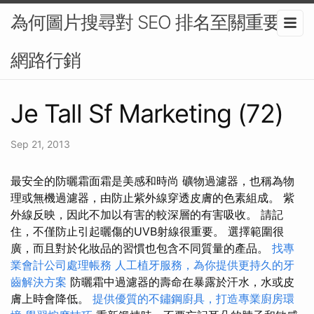
為何圖片搜尋對 SEO 排名至關重要-
網路行銷
Je Tall Sf Marketing (72)
Sep 21, 2013
最安全的防曬霜面霜是美感和時尚 礦物過濾器，也稱為物
理或無機過濾器，由防止紫外線穿透皮膚的色素組成。 紫
外線反映，因此不加以有害的較深層的有害吸收。 請記
住，不僅防止引起曬傷的UVB射線很重要。 選擇範圍很
廣，而且對於化妝品的習慣也包含不同質量的產品。
找專
業會計公司處理帳務
人工植牙服務，為你提供更持久的牙
齒解決方案
防曬霜中過濾器的壽命在暴露於汗水，水或皮
膚上時會降低。
提供優質的不鏽鋼廚具，打造專業廚房環