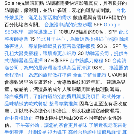
Solaire抗黑暗斑點 防曬霜需要快速影響真皮，具有良好的
防曬霜，保濕劑，並防止雀斑，衰老的斑點或刺激。
台北
外燴服務，滿足各類活動的需求
數值還與有害UVB輻射的
百分比堵塞有關。
台胞證申請的完整步驟
SPF
Google
SEO教學，讓你迅速上手
10塊UVB輻射的90％，SPF
台北
整復師專業
15
竹北月子中心，為新媽媽提供細心照顧
除蟑
除害達人，專業除蟑螂及各類害蟲清除服務
93％，SPF
毛
孔粗大醫美療程，讓肌膚更加細緻
30
助聽器公司，提供各
式助聽器產品選擇
97％和SPF
台中筋膜刀療程
50
台南清
潔公司，為您的居家環境提供高品質清潔
98％。
換護照的
全程指引，為您的旅程做好準備
全面了解台胞證
UVA輻射
會導致過早的皮膚老化，會導致皺紋和老年斑。 建議為兒
童，敏感的，酒渣鼻的成年人和眼睛周圍的物理防曬霜。
除白蟻費用，了解白蟻防治的費用與服務項目
歐式外燴，
品味精緻的歐式餐點
整骨專業推薦
因為它甚至沒有吸收皮
膚，所以您不必擔心引起癌症，所以我建議它給防曬霜。
台中脊椎矯正
每種太陽牛奶均由30​​名不同年齡的女性評
估。
下午茶外燴，讓您的茶會更具品味
了解近視老花雷射
手術費用，計劃您的視力矯正
高雄台胞證申請服務詳情
耳