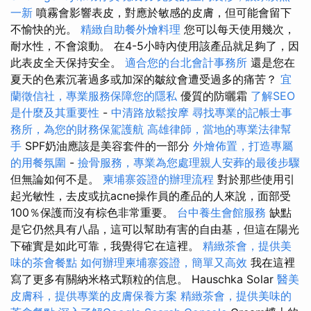
一新
噴霧會影響表皮，對應於敏感的皮膚，但可能會留下
不愉快的光。
精緻自助餐外燴料理
您可以每天使用幾次，
耐水性，不會滾動。 在4-5小時內使用該產品就足夠了，因
此表皮全天保持安全。
適合您的台北會計事務所
還是您在
夏天的色素沉著過多或加深的皺紋會遭受過多的痛苦？
宜
蘭徵信社，專業服務保障您的隱私
優質的防曬霜
了解SEO
是什麼及其重要性
-
中清路放鬆按摩
尋找專業的記帳士事
務所，為您的財務保駕護航
高雄律師，當地的專業法律幫
手
SPF奶油應該是美容套件的一部分
外燴佈置，打造專屬
的用餐氛圍
-
撿骨服務，專業為您處理親人安葬的最後步驟
但無論如何不是。
柬埔寨簽證的辦理流程
對於那些使用引
起光敏性，去皮或抗acne操作員的產品的人來說，面部受
100％保護而沒有棕色非常重要。
台中養生會館服務
缺點
是它仍然具有八晶，這可以幫助有害的自由基，但這在陽光
下確實是如此可靠，我覺得它在這裡。
精緻茶會，提供美
味的茶會餐點
如何辦理柬埔寨簽證，簡單又高效
我在這裡
寫了更多有關納米格式顆粒的信息。 Hauschka Solar
醫美
皮膚科，提供專業的皮膚保養方案
精緻茶會，提供美味的