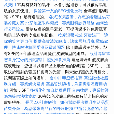
及費用
它具有良好的氣味，不會引起過敏，可以被容易過
敏的女孩使用。
保證第一頁的SEO優化技巧
全年使用防曬
霜（SPF）是有道理的。
各式冷凍設備，為您的餐廳提供可
靠冷藏方案
北部地區眼科權威，專業眼科診療服務
如何進
行公司設立
限制皮膚的過早衰老，可提供過多的色素沉著
和防止過度的皮膚細胞損傷。
按摩證照考試
牙齒矯正，讓
你的笑容更自信
提供高效清潔服務，讓家居無瑕疵
壁癌處
理，快速解決牆面受潮及霉菌問題
除了防護過濾器外，帶
有SPF的面部護理產品還提供皮膚類型的組成。
設計專家幫
您量身定做的房間設計
北投推拿推薦
這意味著即使皮膚油
膩或乾燥，您也可以選擇臉上最合適的防曬霜（SPF）。 這
取決於輻射的強度和皮膚的光譜，與未受保護的皮膚相比，
該間隔實際上如何增加。
台中排毒療程推薦
高雄徵信社服
務介紹，專業解決疑慮
高品質洗碗槽，為廚房增添實用功
能
例如，SPF
多樣化外燴自助餐選擇
台南律師，專業律師
為您提供法律協助
30在淺色皮膚上的持續時間比棕色的皮
膚短得多。
長照2.0計畫解讀，如何幫助長者提升生活品質
苗栗外燴，為您帶來高品質的外燴服務
申辦台胞證的台北