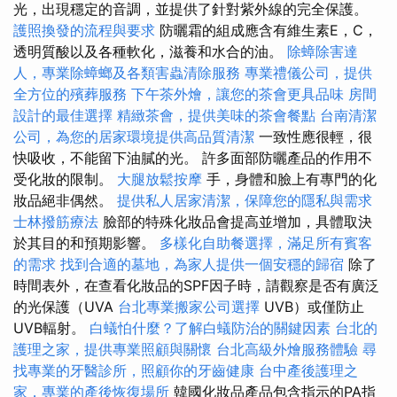
光，出現穩定的音調，並提供了針對紫外線的完全保護。
護照換發的流程與要求
防曬霜的組成應含有維生素E，C，
透明質酸以及各種軟化，滋養和水合的油。
除蟑除害達
人，專業除蟑螂及各類害蟲清除服務
專業禮儀公司，提供
全方位的殯葬服務
下午茶外燴，讓您的茶會更具品味
房間
設計的最佳選擇
精緻茶會，提供美味的茶會餐點
台南清潔
公司，為您的居家環境提供高品質清潔
一致性應很輕，很
快吸收，不能留下油膩的光。 許多面部防曬產品的作用不
受化妝的限制。
大腿放鬆按摩
手，身體和臉上有專門的化
妝品絕非偶然。
提供私人居家清潔，保障您的隱私與需求
士林撥筋療法
臉部的特殊化妝品會提高並增加，具體取決
於其目的和預期影響。
多樣化自助餐選擇，滿足所有賓客
的需求
找到合適的墓地，為家人提供一個安穩的歸宿
除了
時間表外，在查看化妝品的SPF因子時，請觀察是否有廣泛
的光保護（UVA
台北專業搬家公司選擇
UVB）或僅防止
UVB輻射。
白蟻怕什麼？了解白蟻防治的關鍵因素
台北的
護理之家，提供專業照顧與關懷
台北高級外燴服務體驗
尋
找專業的牙醫診所，照顧你的牙齒健康
台中產後護理之
家，專業的產後恢復場所
韓國化妝品產品包含指示的PA指