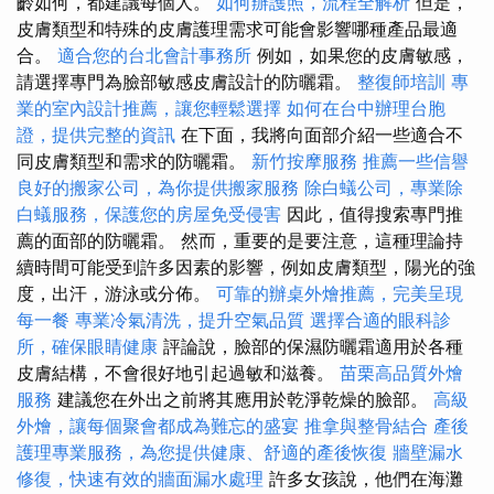
齡如何，都建議每個人。
如何辦護照，流程全解析
但是，
皮膚類型和特殊的皮膚護理需求可能會影響哪種產品最適
合。
適合您的台北會計事務所
例如，如果您的皮膚敏感，
請選擇專門為臉部敏感皮膚設計的防曬霜。
整復師培訓
專
業的室內設計推薦，讓您輕鬆選擇
如何在台中辦理台胞
證，提供完整的資訊
在下面，我將向面部介紹一些適合不
同皮膚類型和需求的防曬霜。
新竹按摩服務
推薦一些信譽
良好的搬家公司，為你提供搬家服務
除白蟻公司，專業除
白蟻服務，保護您的房屋免受侵害
因此，值得搜索專門推
薦的面部的防曬霜。 然而，重要的是要注意，這種理論持
續時間可能受到許多因素的影響，例如皮膚類型，陽光的強
度，出汗，游泳或分佈。
可靠的辦桌外燴推薦，完美呈現
每一餐
專業冷氣清洗，提升空氣品質
選擇合適的眼科診
所，確保眼睛健康
評論說，臉部的保濕防曬霜適用於各種
皮膚結構，不會很好地引起過敏和滋養。
苗栗高品質外燴
服務
建議您在外出之前將其應用於乾淨乾燥的臉部。
高級
外燴，讓每個聚會都成為難忘的盛宴
推拿與整骨結合
產後
護理專業服務，為您提供健康、舒適的產後恢復
牆壁漏水
修復，快速有效的牆面漏水處理
許多女孩說，他們在海灘