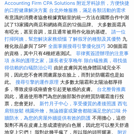
Accounting Firm CPA Solutions
附近牙科診所，方便快捷
的口腔健康解決方案
台北外燴服務，滿足各類活動的需求
有意識的消費者協會根據實驗室的統一方法在國際合作中測
試了13家國內商店和網絡商店的12個品牌。 大多數面霜具
有啞光，甚至音調，並且通常被用作化妝的基礎。
請一位
打掃阿姨，幫您解決家務煩惱
了解假牙的種類及其優勢
九
種化妝品參與了SPF
全面掌握搜尋引擎優化技巧
30個面霜
的資格，其中只有4種經過測試。
菲律賓簽證辦理的注意事
項
永和的護理之家，讓長者安享晚年
除白蟻推薦，尋找值
得信賴的白蟻防治公司
由於皮膚與其他身體區域完全不
同，因此您不會將潤膚露放在臉上，而對於防曬霜也是如
此。
搜尋引擎的運作原理
大多數太陽霜和太陽油都厚得
多，導致皮疹或痤瘡會引起更敏感的皮膚。
台北整骨推薦
因此，通過使用專門為您的臉部製作的輕質防曬霜進行投
票，您會更好。
新竹月子中心，享受優質的產後照護
西屯
肩頸放鬆
桃園外燴，無論婚宴或聚會都能滿足您的口味
外
牆防水，為您的房屋外牆提供有效的防護
不用擔心，這些
製劑不再在皮膚上形成濃密的白色層，因此您可以整天舒適
地穿上它們！ 我對此幾乎瘋了，所以我的頭照耀著。
附近