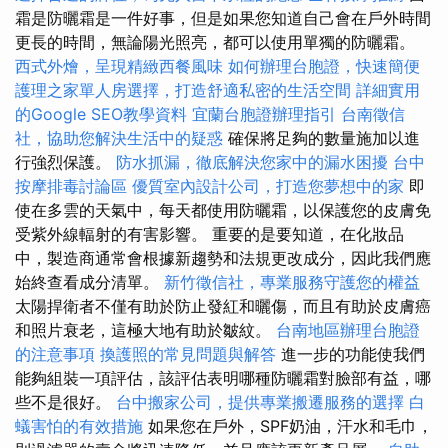
霜是防曬霜是一件好事，但是如果您知道自己會在戶外時間
更長的時間，無論陽光照亮，都可以使用單獨的防曬霜。
西式外燴，呈現精緻西餐風味
如何辦理台胞證，快速簡便
護理之家單人房選擇，打造舒適私密的生活空間
詳細實用
的Google SEO教學資料
宜蘭台胞證辦理指引
台南徵信
社，協助您解決生活中的疑惑
確保將足夠的數量施加以進
行強烈保護。
防水抓漏，徹底解決您家中的漏水困擾
台中
按摩排毒討論區
優質室內設計公司，打造您夢想中的家
即
使在多雲的天氣中，每天都使用防曬霜，以保護您的皮膚免
受紫外線輻射的有害影響。 重要的是要知道，在化妝品
中，製造商通常會根據新趨勢和法規更改成分，因此我們應
始終查看成分清單。
新竹徵信社，專業服務守護您的權益
太陽捍衛者不僅有助於防止發紅和曬傷，而且有助於皮膚癌
和照片衰老，這極大地有助於皺紋。
台南地區辦理台胞證
的注意事項
換護照的常見問題與解答
進一步的功能使我們
能夠組裝一項評估，該評估表明哪種防曬霜對臉部有益，哪
些不是很好。
台中搬家公司，提供專業搬遷服務的選擇
白
蟻害怕的有效措施
如果您在戶外，SPF奶油，汗水和毛巾，