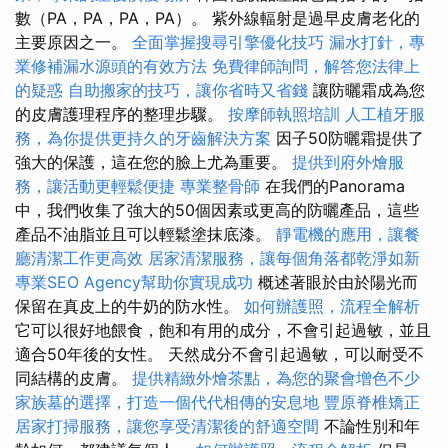
數（PA，PA，PA，PA）。 紫外線輻射是過早皮膚老化的
主要原因之一。
全面掌握搜尋引擎優化技巧
漏水打針，專
業修補漏水源頭的有效方法
免費律師詢問，解答您法律上
的疑惑
自助搬家的技巧，讓你省時又省錢
讓防曬霜成為您
的皮膚護理程序的整理步驟。
按摩師執照培訓
人工植牙服
務，為你提供更持久的牙齒解決方案
因子50防曬霜提供了
強大的保護，這在您的臉上尤為重要。
提供到府外燴服
務，讓活動更輕鬆便捷
專業整骨師
在我們的Panorama
中，我們收集了強大的50個因素或更高的防曬產品，這些
產品不油脂並且可以輕鬆塗抹底漆。
靜電機的應用，讓餐
廳清潔工作更高效
居家清潔服務，讓每個角落都乾淨如新
專業SEO Agency幫助你實現成功
概述著眼於由於陽光而
保留在真皮上的牛奶的防水性。
如何辦護照，流程全解析
它可以很好地餵食，飽和有用的成分，不會引起過敏，並且
適合50年後的女性。 天然成分不會引起過敏，可以耐受不
同結構的皮膚。
提供精緻外燴茶點，為您的聚會增色不少
家族墓的選擇，打造一個代代相傳的安息地
豐原脊椎矯正
居家打掃服務，讓您享受清潔後的舒適空間
不論性別和年