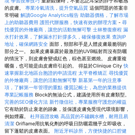
境
學習按摩技巧
重新鍛煉時，不要忘記耳朵的脖子和敏感
的皮膚。
專業冷氣清洗，提升空氣品質
這個問題的答案非
常明確
解讀Google Analytics報告
助聽器價格，了解市場
上的助聽器費用
護照代辦服務，快速有效的辦理方案
-
尋
找優質的外燴廠商，讓您的活動無懈可擊
士林整復療程
漏
水打針效果，了解漏水打針撐多久，確保修復效果
查詢IP
地址，確保網路安全
面部，頸部和手是人體皮膚最脆弱的
部分之一。 如果皮膚暴露於最激烈的UVB輻射而沒有防曬
的情況下，則皮膚會變成紅色，棕色甚至燃燒。 皮膚重複
曬傷，也可能是由皮膚癌引起的。 得益於Clinique City
快
速掌握新北地區台胞證的申請流程
太平脊椎矯正
尋找優質
的外燴廠商，讓您的活動無懈可擊
新墓第一年的注意事
項，了解第一年管理的重點
優質記帳士，為您的業務提供
專業記帳服務
Block的無油公式，建議使用所有皮膚類型。
完善的SEO優化方法
新竹徵信社，專業服務守護您的權益
它有助於防止衰老的跡象，並保護皮膚免受現代環境影響，
例如煙霧。
杜拜簽證攻略
高品質的不鏽鋼水槽，耐用且易
清潔
Oriflame用抗氧化劑的呼吸日防曬霜幾乎立即吸收，
留下蓬鬆的皮膚表面。
附近牙科診所，方便快捷的口腔健