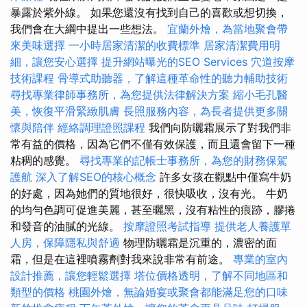
暴露於紫外線。 如果您還沒有找到自己的喜歡或想切換，
我們會在大綱中提出一些想法。
宜蘭外燴，為當地聚會帶
來美味選擇
一小時居家清潔的收費標準
居家清潔費用明
細，讓您安心選擇
提升網站曝光的SEO Services
穴道按摩
技術課程
骨導式助聽器，了解這種革命性的聽力輔助技術
尋找專業律師事務所，為您提供法律解決方案
縮小毛孔醫
美，恢復平滑緊緻肌膚
長照服務內容，為長者提供更多關
懷與陪伴
經絡調理證照課程
我們向防曬霜展示了對我們非
常有益的價格，因為它們不僅有效保護，而且還會留下一種
粘稠的感覺。
尋找專業的記帳士事務所，為您的財務保駕
護航
深入了解SEO的核心概念
許多女孩在觀點中僅寫牛奶
的好處，因為她們的質地很好，很快吸收，沒有光。 牛奶
的均勻色調可促進美麗，甚至曬黑，沒有粘性的痕跡，膠捲
和發音的油膩的光線。
按摩證照考試指導
提供老人養護單
人房，保障隱私與舒適
物理防曬霜是沉重的，濃密的面
霜，但是在這裡噴霧劑對我來說非常有前途。
專業的室內
設計推薦，讓您輕鬆選擇
塔位價格透明，了解不同地區和
類型的價格
桃園外燴，無論婚宴或聚會都能滿足您的口味