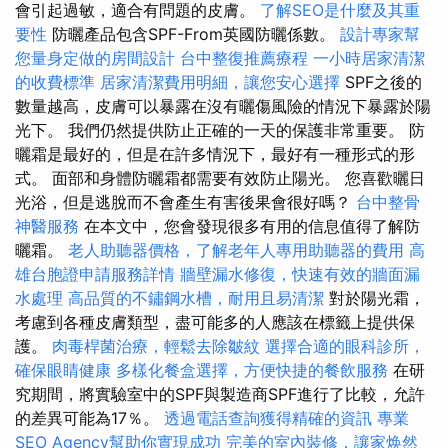
會引起過敏，適合有問題的皮膚。
了解SEO是什麼及其重
要性
防曬產品包含SPF-From英國防曬係數。
設計專家幫
您量身定做的房間設計
台中整復推薦療程
一小時居家清潔
的收費標準
居家清潔費用明細，讓您安心選擇
SPF之後的
數量越高，皮膚可以暴露在沒有曬傷風險的情況下暴露於陽
光下。 我們仍然提供防止正確的一天的保護非常重要。 防
曬霜是最好的，但是在許多情況下，最好有一種形式的形
式。 面部和身體防曬霜都需要有效防止陽光。 您喜歡曬日
光浴，但是逃脫而不會產生有害後果會很好嗎？
台中整骨
神醫服務
在本文中，您會發現很多有用的信息值得了解防
曬霜。
老人助聽器價格，了解老年人專用助聽器的費用
高
雄台胞證申請服務詳情
牆壁漏水修復，快速有效的牆面漏
水處理
高品質的不鏽鋼水槽，耐用且易清潔
對於陽光霜，
考慮到各種皮膚類型，盡可能多的人應該在標籤上提供保
護。
肉毒桿菌治療，輕鬆去除皺紋
選擇合適的眼科診所，
確保眼睛健康
多樣化餐盒選擇，方便快捷的餐飲服務
在研
究期間，將實驗室中的SPF與製造商SPF進行了比較，允許
的差異可能為17％。
透過電話查詢獲得精確的資訊
專業
SEO Agency幫助你實現成功
完美的室內裝修，讓家焕然