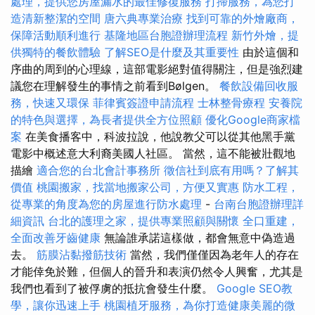
處理，提供您房屋漏水的最佳修復服務
打掃服務，為您打
造清新整潔的空間
唐六典專業治療
找到可靠的外燴廠商，
保障活動順利進行
基隆地區台胞證辦理流程
新竹外燴，提
供獨特的餐飲體驗
了解SEO是什麼及其重要性
由於這個和
序曲的周到的心理線，這部電影絕對值得關注，但是強烈建
議您在理解發生的事情之前看到Bølgen。
餐飲設備回收服
務，快速又環保
菲律賓簽證申請流程
士林整骨療程
安養院
的特色與選擇，為長者提供全方位照顧
優化Google商家檔
案
在美食播客中，科波拉說，他說教父可以從其他黑手黨
電影中概述意大利裔美國人社區。 當然，這不能被壯觀地
描繪
適合您的台北會計事務所
徵信社到底有用嗎？了解其
價值
桃園搬家，找當地搬家公司，方便又實惠
防水工程，
從專業的角度為您的房屋進行防水處理
-
台南台胞證辦理詳
細資訊
台北的護理之家，提供專業照顧與關懷
全口重建，
全面改善牙齒健康
無論誰承諾這樣做，都會無意中偽造過
去。
筋膜沾黏撥筋技術
當然，我們僅僅因為老年人的存在
才能倖免於難，但個人的晉升和表演仍然令人興奮，尤其是
我們也看到了被俘虜的抵抗會發生什麼。
Google SEO教
學，讓你迅速上手
桃園植牙服務，為你打造健康美麗的微