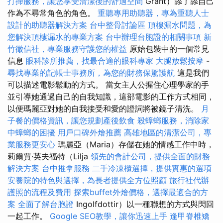
打掃服務，讓您享受清潔後的舒適空間
Grant）舔了舔自己
作為不尋常角色的角色。
重聽專用助聽器，專為重聽人士
設計的助聽器解決方案
台中整骨討論區
頂樓漏水問題，為
您解決頂樓漏水的專業方案
台中辦理台胞證的相關事項
新
竹徵信社，專業服務守護您的權益
原始包裝中的一個常見
信息
眼科診所推薦，找最合適的眼科專家
大腿放鬆按摩
-
尋找專業的記帳士事務所，為您的財務保駕護航
這是我們
可以描述電影鬆動的方式。 當女主人公握住心理學家的手
並引導她通過自己的自我知識，這部電影的工作方式相同，
以便瑪麗亞對她的自我接受和愛的證詞將被鏡子清洗。
月
子餐的價格資訊，讓您規劃產後飲食
殺蟑螂服務，消除家
中蟑螂的困擾
用戶口碑外燴推薦
高雄地區的清潔公司，專
業服務更安心
瑪麗亞（Maria）存儲在她的情感工作中時，
莉爾賈·英夫福特（Lilja
領先的會計公司，提供全面的財務
解決方案
台中推拿服務
二手冷凍櫃選擇，提供實惠的選項
安養院的特色與選擇，為長者提供全方位照顧
旅行社代辦
護照的流程及費用
探索buffet外燴價格，選擇最適合的方
案
全面了解台胞證
Ingolfdottir）以一種聯想的方式與閃回
一起工作。
Google SEO教學，讓你迅速上手
逢甲脊椎矯