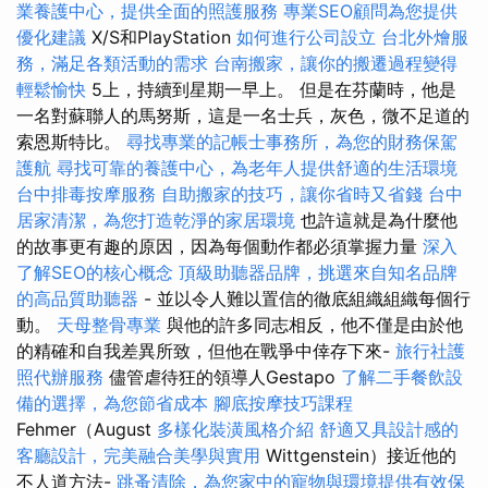
業養護中心，提供全面的照護服務
專業SEO顧問為您提供
優化建議
X/S和PlayStation
如何進行公司設立
台北外燴服
務，滿足各類活動的需求
台南搬家，讓你的搬遷過程變得
輕鬆愉快
5上，持續到星期一早上。 但是在芬蘭時，他是
一名對蘇聯人的馬努斯，這是一名士兵，灰色，微不足道的
索恩斯特比。
尋找專業的記帳士事務所，為您的財務保駕
護航
尋找可靠的養護中心，為老年人提供舒適的生活環境
台中排毒按摩服務
自助搬家的技巧，讓你省時又省錢
台中
居家清潔，為您打造乾淨的家居環境
也許這就是為什麼他
的故事更有趣的原因，因為每個動作都必須掌握力量
深入
了解SEO的核心概念
頂級助聽器品牌，挑選來自知名品牌
的高品質助聽器
- 並以令人難以置信的徹底組織組織每個行
動。
天母整骨專業
與他的許多同志相反，他不僅是由於他
的精確和自我差異所致，但他在戰爭中倖存下來-
旅行社護
照代辦服務
儘管虐待狂的領導人Gestapo
了解二手餐飲設
備的選擇，為您節省成本
腳底按摩技巧課程
Fehmer（August
多樣化裝潢風格介紹
舒適又具設計感的
客廳設計，完美融合美學與實用
Wittgenstein）接近他的
不人道方法-
跳蚤清除，為您家中的寵物與環境提供有效保