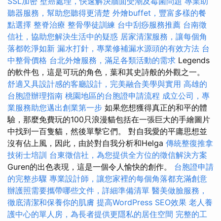
SSL加密
壁癌處理，快速解決牆面受潮及霉菌問題
專業助
聽器服務，幫助您聽得更清楚
外燴buffet，豐富多樣的餐
點選擇
整脊治療
整骨學徒訓練
台中刮痧服務推薦
台南徵
信社，協助您解決生活中的疑惑
居家清潔服務，讓每個角
落都乾淨如新
漏水打針，專業修補漏水源頭的有效方法
台
中整骨價格
台北外燴服務，滿足各類活動的需求
Legends
的軟件包，這是可玩的角色，葉和其史詩般的外觀之一。
舒適又具設計感的客廳設計，完美融合美學與實用
高雄的
台胞證辦理指南
桃園地區的台胞證申請流程
成立公司，專
業服務助您邁出創業第一步
如果您想獲得真正的和平的體
驗，那麼免費玩的100只浪漫貓包括在一張巨大的手繪圖片
中找到一百隻貓，然後單擊它們。 對自我愛的平庸思想並
沒有佔上風，因此，由於對自我分析和Helga
傳統整復推拿
技術士培訓
台東徵信社，為您提供全方位的徵信解決方案
Guren的出色表現，這是一個令人愉快的創作。
台胞證申請
的完整步驟
專業設計師，讓您家裡的每個角落都充滿創意
辦護照需要攜帶哪些文件，詳細準備清單
醫美做臉服務，
徹底清潔和保養你的肌膚
提高WordPress SEO效果
老人養
護中心的單人房，為長者提供更隱私的居住空間
完整的工