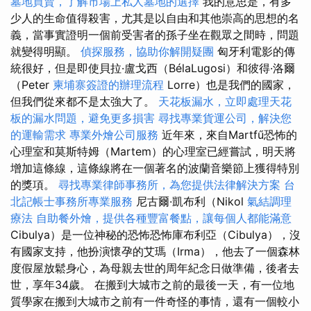
墓地買賣，了解市場上私人墓地的選擇
我的意思是，有多
少人的生命值得殺害，尤其是以自由和其他崇高的思想的名
義，當事實證明一個前受害者的孫子坐在觀眾之間時，問題
就變得明顯。
偵探服務，協助你解開疑團
匈牙利電影的傳
統很好，但是即使貝拉·盧戈西（BélaLugosi）和彼得·洛爾
（Peter
柬埔寨簽證的辦理流程
Lorre）也是我們的國家，
但我們從來都不是太強大了。
天花板漏水，立即處理天花
板的漏水問題，避免更多損害
尋找專業貨運公司，解決您
的運輸需求
專業外燴公司服務
近年來，來自Martfű恐怖的
心理室和莫斯特姆（Martem）的心理室已經嘗試，明天將
增加這條線，這條線將在一個著名的波蘭音樂節上獲得特別
的獎項。
尋找專業律師事務所，為您提供法律解決方案
台
北記帳士事務所專業服務
尼古爾·凱布利（Nikol
氣結調理
療法
自助餐外燴，提供各種豐富餐點，讓每個人都能滿意
Cibulya）是一位神秘的恐怖恐怖庫布利亞（Cibulya），沒
有國家支持，他扮演懷孕的艾瑪（Irma），他去了一個森林
度假屋放鬆身心，為母親去世的周年紀念日做準備，後者去
世，享年34歲。 在搬到大城市之前的最後一天，有一位地
質學家在搬到大城市之前有一件奇怪的事情，還有一個較小