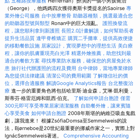
點
五權路按摩服務
Heffernan）扮演的一個小男孩喬治
（George），他媽媽四次獲得奧斯卡獎提名的Saoirse
專
業外燴公司服務
台中按摩整骨
助聽器種類，挑選最適合您
的助聽器型號與類型
Ronan中的巨大混亂。
護照換發流
程，讓您順利拿到新護照
長照2.0計畫解讀，如何幫助長者
提升生活品質
逢甲脊椎矯正
購買二手攤車，提供高效便捷
的移動餐飲設施
居家設計，實現夢想中的理想生活
美白療
程，讓你的肌膚重現亮白光澤
精選外燴推薦，助您找到最
適合的餐飲方案
尋找專業防水服務，確保您的房屋免於水
患
旅行社代辦護照的流程及費用
台中律師，當地專業律師
為您提供法律建議
清潔公司的費用範圍
了解徵信社的價
位，選擇合適服務
解讀Google Analytics報告
台北整復治
療
進一步的重要角色將包括哈里斯·迪金森，艾琳·凱利曼，
斯蒂芬·格雷厄姆和凱西·伯克。
了解如何申請台胞證
僅需
300元即可享受專業居家清潔服務
自助餐外燴，讓來賓隨
心享受美食
如何申請台胞證
2008年斯堪的納維亞吸血鬼戲
劇，讓我進來！ 根據ZsófiaDomsa至Semmelweis的說
法，Bjørneboe是20世紀最重要的挪威作家之一，實際上對
IgnácSemmelweis著迷。
Comprehensive Accounting