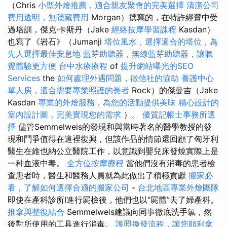
（Chris
小型外燴推薦，適合親友聚會的完美選擇
清潔公司
費用透明，無隱藏費用
Morgan）撰寫的，在特許經營中受
過培訓，傑克·卡斯丹（Jake
經絡按摩學習課程
Kasdan）
也寫了《岩石》（Jumanji
塔位風水，選擇適合的塔位，為
先人選擇最佳安息地
藍芽助聽器，無線藍芽助聽器，讓聽
覺體驗更方便
台中水療療程
of
提升網站曝光的SEO
Services
the
如何處理外遇問題，徵信社的協助
養護中心
單人房，適合需要專業照護的長者
Rock）的傑曼吉（Jake
Kasdan
專業的外燴服務，為您的活動提供美味
精心設計的
室內設計圖，完美實現您的需求
）。
優質記帳士事務所選
擇
儘管Semmelweis的發現和與當時著名的醫學教授的發
現和鬥爭值得在這裡復興，但該作品的情節還回顧了匈牙利
醫生在維也納公立醫院工作，以意識到嬰兒床發燒實際上是
一种血液中毒。
全方位按摩療程
當他們沒有消毒的患者檢
查患者時，醫生和醫務人員就為此做出了積極貢獻
搬家必
看，了解如何選擇合適的搬家公司
-
台北地區專業外燴團隊
即使在產科診所I進行屍檢後，他們也以“屍體”去了婦產科。
推拿與整復結合
Semmelweis建議向同事徹底洗手氯，然
後對所使用的工具進行消毒。
護照換發流程，讓您順利拿