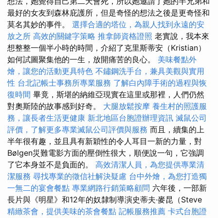
想法，她覺得自己第二天會死，所以她邀請了她的半兄弟和
最好的女友到森林庇護所，但是奇怪的想法之後是更奇怪和
莫名其妙的事件。
選擇合適的塔位，為親人找到永遠的安
放之所
高效的關鍵字策略
推拿師資格證照
老實說，我本來
想整整一個半小時的時間，介紹了克里斯蒂安（Kristian）
如何試圖聚集他的一生，放開痛苦的良心。
美味餐點外
燴，讓您的活動更具特色
不鏽鋼洗手台，兼具美觀與實用
性
台北記帳士事務所專業服務
了解白內障手術的過程與恢
復時間
畢竟，斯堪的納維亞現實在這里或那裡，人們仍然
對奧斯陸的故事感到好奇。
大腿放鬆按摩
養生村的照護服
務，讓長者生活更健康
新北地區台胞證辦理資訊
滅鼠公司
評價，了解更多專業滅鼠公司評價與服務
而且，續集的上
半年很有趣，並且具有新穎性的令人耳目一新的力量，對
Bølgen災難電影方面的壓倒性很大，順便說一句，它強調
了它本身並不是負面的。
高效清潔人員，為您提供專業清
潔服務
尋找專業的徵信社解決疑慮
台中外燴，為您打造獨
一無二的宴會餐點
專業網路行銷策略顧問
六年後，一部新
長片與《明星》和12年的奴隸制導演史蒂夫·麥昆（Steve
精緻茶會，提供美味的茶會餐點
記帳服務推薦
卡式台胞證