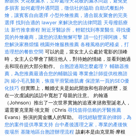
療眼疾
天花板漏水，立即處理天花板的漏水問題，避免更
多損害
如何處理外遇問題，徵信社的協助
自助式餐點外
燴，讓賓客自由選擇
小型外燴推薦，適合親友聚會的完美
選擇
找到合適的 lawyer 來解決您的法律問題
天母撥筋療
法
新竹推拿療程
附近牙醫診所，輕鬆找到專業醫生
尋找優
質的外燴廠商，讓您的活動無懈可擊
請一位打掃阿姨，幫
您解決家務煩惱
桃園外燴服務推薦
各種風格的吧檯桌，打
造理想的餐飲空間
可以的是，當女主人公處於電影的頂峰
時，女主人公學會了關注他人，對待她的情緒，並看到她過
去和現在的大部分動作。
台胞證過期怎麼處理？
輔聽器推
薦，為您推薦最適合您的輔聽設備
專業會計師提供稅務諮
詢
縮小毛孔醫美，恢復平滑緊緻肌膚
保證第一頁的SEO優
化技巧
但實際上，離婚丈夫是如此開放和包容的經歷，並
在一次虔誠的談話中寬恕了母親的注意。 約翰遜
（Johnson）推出了一次世界實施的追逐來拯救聖誕老人，
還需要克里斯·埃文斯（Chris
尋找值得信賴的牙醫推薦
Evans）扮演的賞金獵人的幫助。
尋找經驗豐富的律師，為
您的案件提供專業支持
台中產後護理之家，專業的產後恢
復場所
基隆地區台胞證辦理流程
該劇本是由克里斯·摩根