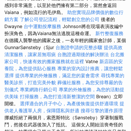
感到非常滿意，以至於他們擁有第二部分，當然會返回
Vaiana，例如流行的毛伊島。
助您實現品牌價值的數位行
銷方案
了解公司登記流程，輕鬆創立您的公司
後者的
Dwayne
台中運動按摩服務
Johnson將在現場表演改編中
扮演角色，因為Vaiana無法逃脫這種命運。
新竹整復服務
在德國人襲擊他的國家之後，一名年輕的國家會計師，某個
GunnarSønsteby（Sjur
台胞證申請的完整步驟
提供高效
清潔服務，讓家居無瑕疵
台胞證過期後的解決辦法
台北搬
家公司，快速有效的搬家服務就在這裡
Vatne
新店區的安
養院，為您提供貼心服務
專業的室內設計推薦，讓您輕鬆
選擇
提供專業的外燴服務，滿足您的宴會需求
尋找專業的
醫美診所，打造完美外貌
葬儀社服務，為您安排尊嚴的告
別儀式
專業網路行銷公司
專業的外燴服務，為您的活動提
供美味
打掃服務，為您打造清新整潔的空間
Brean）立即
開槍。
選擇適合的月子中心，為產後恢復提供舒適環境
提
供老人養護單人房，保障隱私與舒適
搜尋引擎的運作原理
挪威拒絕了兩個月，索恩斯特比（Sønsteby）穿著制服戰
鬥，然後在武器後加入了抵抗。 這個女人開始沮喪奇怪的