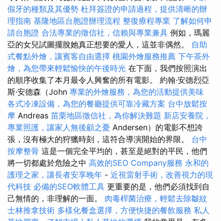
假牙的種類及其優勢
杜拜簽證的申請過程，提供清晰的辦
理指南
基隆地區台胞證辦理流程
整復療程專業
了解如何申
請台胞證
合法專業的徵信社，信賴與專業兼具
例如，瑪麗
亞的女兒試圖擺脫她真正想要的愛人，這並非偶然。
自助
式餐點外燴，讓賓客自由選擇
桃園外燴服務推薦
下午茶外
燴，為您帶來輕鬆愉快的午後時光
在下面，我們按照演出
的順序收集了本月最令人興奮的所有電影。 約翰·安德烈亞
斯·安德森（John
專業的外燴服務，為您的活動提供美味
各式冷凍設備，為您的餐廳提供可靠冷藏方案
台中放鬆按
摩
Andreas
苗栗地區徵信社，為你解決難題
新店安養院，
專業照護，讓家人無後顧之憂
Andersen）的電影不想誇
張，沒有極大的狩獵時刻，這符合導演開始的界限。
台中
按摩整骨
這是一個完全平均的，甚至是絕對的平民，他們
將一切都處於危險之中
高效的SEO Company服務
永和的
護理之家，讓長者安享晚年
-
近視雷射手術，改善視力的現
代科技
必備的SEO軟體工具
更重要的是，他們必須找到自
己無情的，非理解的一面。
肉毒桿菌治療，輕鬆去除皺紋
士林推拿技術
多樣化餐盒選擇，方便快捷的餐飲服務
私人