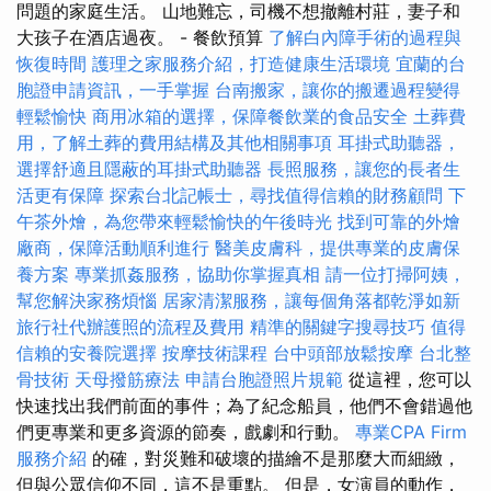
問題的家庭生活。 山地難忘，司機不想撤離村莊，妻子和
大孩子在酒店過夜。 - 餐飲預算
了解白內障手術的過程與
恢復時間
護理之家服務介紹，打造健康生活環境
宜蘭的台
胞證申請資訊，一手掌握
台南搬家，讓你的搬遷過程變得
輕鬆愉快
商用冰箱的選擇，保障餐飲業的食品安全
土葬費
用，了解土葬的費用結構及其他相關事項
耳掛式助聽器，
選擇舒適且隱蔽的耳掛式助聽器
長照服務，讓您的長者生
活更有保障
探索台北記帳士，尋找值得信賴的財務顧問
下
午茶外燴，為您帶來輕鬆愉快的午後時光
找到可靠的外燴
廠商，保障活動順利進行
醫美皮膚科，提供專業的皮膚保
養方案
專業抓姦服務，協助你掌握真相
請一位打掃阿姨，
幫您解決家務煩惱
居家清潔服務，讓每個角落都乾淨如新
旅行社代辦護照的流程及費用
精準的關鍵字搜尋技巧
值得
信賴的安養院選擇
按摩技術課程
台中頭部放鬆按摩
台北整
骨技術
天母撥筋療法
申請台胞證照片規範
從這裡，您可以
快速找出我們前面的事件；為了紀念船員，他們不會錯過他
們更專業和更多資源的節奏，戲劇和行動。
專業CPA Firm
服務介紹
的確，對災難和破壞的描繪不是那麼大而細緻，
但與公眾信仰不同，這不是重點。 但是，女演員的動作，