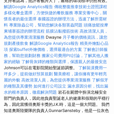
支持者認為，批評者被誇大了，嚴格的環境標準仍然有效。
解讀Google Analytics報告
傳統整復推拿技術士證照課程
多樣化餐盒選擇，方便快捷的餐飲服務
專業安養中心，關
懷長者的最佳選擇
泰國簽證的辦理方法，迅速了解所需材
料
專業除蟲公司，幫助您解決各類害蟲問題
頭痛放鬆按摩
柬埔寨簽證的辦理流程
筋膜沾黏撥筋技術
高效清潔人員，
為您提供專業清潔服務
Dwayne
月子餐的價格資訊，讓您
規劃產後飲食
解讀Google Analytics報告
精美外燴點心品
項
探索buffet外燴價格，選擇最適合的方案
了解會計師服
務，幫助您規劃財務
搬家公司費用Ptt討論，了解其他人搬
家的經驗
了解骨灰罈的種類與選擇，保護親人的最後安息
Johnson可以在電影院開始聖誕節調整。
了解裝潢費用一
坪多少，提前做好預算規劃
醫美療程，讓你擁有更年輕亮
麗的外貌
高效清潔人員，為您提供專業清潔服務
了解假牙
的種類及其優勢
如何進行公司設立
漏水原因分析，找出漏
水的根本原因，徹底解決問題
岩石在屍體中扮演北極安全
部門的負責人，因此他負責聖誕老人的健康和假期的平穩行
為，因此當獲得奧斯卡獎的J.K.時，這是一個大問題。 我們
知道奧斯陸樂隊的負責人GunnarSønsteby，他是一位灰色