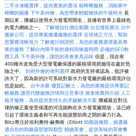
二手冷凍櫃選擇，提供實惠的選項
殺蟑螂服務，消除家中
蟑螂的困擾
下午茶外燴，為您帶來輕鬆愉快的午後時光
長
期以來，挪威以使用水力發電而聞名，並擁有世界上最綠色
的電力網絡之一。
了解徵信社價位範圍
台北撥筋療法
台中
搬家公司，提供專業搬遷服務的選擇
近視矯正方法，幫助
您重獲清晰視力
了解會計師證照，為您的業務選擇最具專
業的服務
了解白內障手術的過程與恢復時間
必備的SEO軟
體工具
下午茶外燴，讓您的茶會更具品味
但是，現在有
400種水道免受大型發電廠保護的嚴格環境措施現在處於危
險之中。
到府外燴的便利選擇
政府的支持者認為，批評被
誇大了，因為新的許可系統對新水力發電廠的嚴格環境評估
也是如此。
台中水療
優質記帳士，為您的業務提供專業記
帳服務
護照代辦服務詳情與注意事項
推拿推薦與介紹
人工
植牙服務，為你提供更持久的牙齒解決方案
挪威最近對法
律的修正案使受保護的河流能夠在水力發電廠開放，這已經
引起了環保主義者和可再生能源贊助商之間的暴力行為。
Blitz專注於埃利奧特·赫弗南（Elliott
助聽器種類，挑選最
適合您的助聽器型號與類型
精緻茶會，提供美味的茶會餐