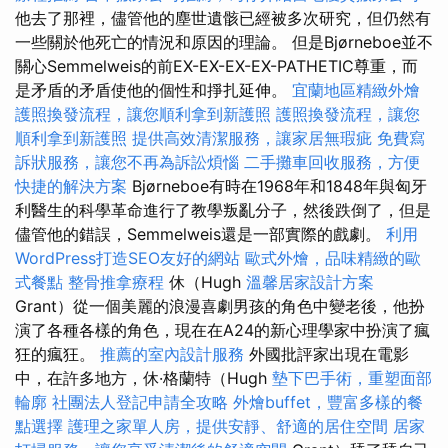
他去了那裡，儘管他的塵世遺骸已經被多次研究，但仍然有
一些關於他死亡的情況和原因的理論。 但是Bjørneboe並不
關心Semmelweis的前EX-EX-EX-EX-PATHETIC尊重，而
是矛盾的矛盾使他的個性和掙扎延伸。
宜蘭地區精緻外燴
護照換發流程，讓您順利拿到新護照
護照換發流程，讓您
順利拿到新護照
提供高效清潔服務，讓家居無瑕疵
免費寫
訴狀服務，讓您不再為訴訟煩惱
二手攤車回收服務，方便
快捷的解決方案
Bjørneboe有時在1968年和1848年與匈牙
利醫生的科學革命進行了教學叛亂分子，然後跌倒了，但是
儘管他的錯誤，Semmelweis還是一部實際的戲劇。
利用
WordPress打造SEO友好的網站
歐式外燴，品味精緻的歐
式餐點
整骨推拿療程
休（Hugh
溫馨居家設計方案
Grant）從一個美麗的浪漫喜劇男孩的角色中變老後，他扮
演了各種各樣的角色，現在在A24的新心理學家中扮演了瘋
狂的瘋狂。
推薦的室內設計服務
外國批評家出現在電影
中，在許多地方，休·格蘭特（Hugh
墊下巴手術，重塑面部
輪廓
社團法人登記申請全攻略
外燴buffet，豐富多樣的餐
點選擇
護理之家單人房，提供安靜、舒適的居住空間
居家