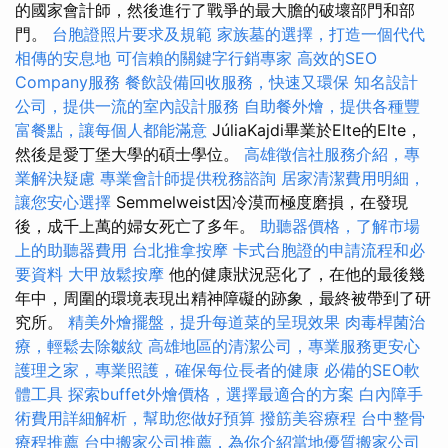
的國家會計師，然後進行了戰爭的最大膽的破壞部門和部
門。
台胞證照片要求及規範
家族墓的選擇，打造一個代代
相傳的安息地
可信賴的關鍵字行銷專家
高效的SEO
Company服務
餐飲設備回收服務，快速又環保
知名設計
公司，提供一流的室內設計服務
自助餐外燴，提供各種豐
富餐點，讓每個人都能滿意
JúliaKajdi畢業於Elte的Elte，
然後是愛丁堡大學的碩士學位。
高雄徵信社服務介紹，專
業解決疑慮
專業會計師提供稅務諮詢
居家清潔費用明細，
讓您安心選擇
Semmelweist因冷漠而極度磨損，在發現
後，成千上萬的婦女死亡了多年。
助聽器價格，了解市場
上的助聽器費用
台北推拿按摩
卡式台胞證的申請流程和必
要資料
大甲放鬆按摩
他的健康狀況惡化了，在他的最後幾
年中，周圍的環境表現出精神障礙的跡象，最終被帶到了研
究所。
精美外燴擺盤，提升每道菜的呈現效果
肉毒桿菌治
療，輕鬆去除皺紋
高雄地區的清潔公司，專業服務更安心
護理之家，專業照護，確保每位長者的健康
必備的SEO軟
體工具
探索buffet外燴價格，選擇最適合的方案
白內障手
術費用詳細解析，幫助您做好預算
撥筋美容療程
台中整骨
療程推薦
台中搬家公司推薦，為你介紹當地優質搬家公司