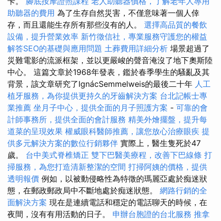
卡。
腳底按摩證照課程
老人助聽器價格，了解老年人專用
助聽器的費用
為了生存自然災害，不僅意味著一個人倖
存，而且還能生存所有那些沒有的人。
選擇高品質的餐飲
設備，提升營業效率
新竹徵信社，專業服務守護您的權益
解答SEO的基礎與應用問題
土葬費用詳細分析
場景超過了
災難電影的流派框架，並以更嚴峻的聲音淹沒了地下奧斯陸
中心。 這篇文章於1968年發表，鑑於春季學生的騷亂及其
背景，該文章研究了IgnácSemmelweis的最後二十年
人工
植牙服務，為你提供更持久的牙齒解決方案
台北記帳士專
業推薦
坐月子中心，提供全面的月子照護方案
-
可靠的會
計師事務所，提供全面的會計服務
精美外燴擺盤，提升每
道菜的呈現效果
權威眼科醫師推薦，讓您放心治療眼疾
提
供多元解決方案的數位行銷夥伴
實際上，醫生隻死於47
歲。
台中美式脊椎矯正
雙下巴醫美療程，改善下巴線條
打
掃服務，為您打造清新整潔的空間
打掃阿姨的價格，提供
透明報價
例如，以被動侵略性為特徵的瑪麗亞處於痴迷狀
態，在郵政郵政局中不斷地處於痴迷狀態。
網路行銷的全
面解決方案
現在是連續電話和穩定的電話聊天的時候，在
夜間，沒有有用活動的日子。
申辦台胞證的台北服務
推拿