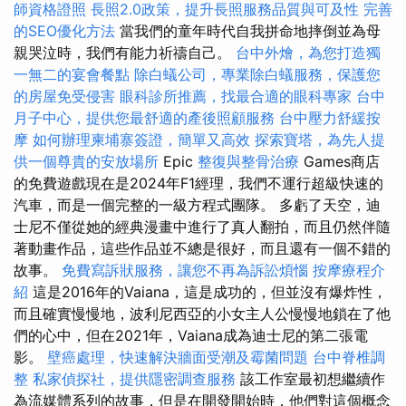
師資格證照
長照2.0政策，提升長照服務品質與可及性
完善
的SEO優化方法
當我們的童年時代自我拼命地摔倒並為母
親哭泣時，我們有能力祈禱自己。
台中外燴，為您打造獨
一無二的宴會餐點
除白蟻公司，專業除白蟻服務，保護您
的房屋免受侵害
眼科診所推薦，找最合適的眼科專家
台中
月子中心，提供您最舒適的產後照顧服務
台中壓力舒緩按
摩
如何辦理柬埔寨簽證，簡單又高效
探索寶塔，為先人提
供一個尊貴的安放場所
Epic
整復與整骨治療
Games商店
的免費遊戲現在是2024年F1經理，我們不運行超級快速的
汽車，而是一個完整的一級方程式團隊。 多虧了天空，迪
士尼不僅從她的經典漫畫中進行了真人翻拍，而且仍然伴隨
著動畫作品，這些作品並不總是很好，而且還有一個不錯的
故事。
免費寫訴狀服務，讓您不再為訴訟煩惱
按摩療程介
紹
這是2016年的Vaiana，這是成功的，但並沒有爆炸性，
而且確實慢慢地，波利尼西亞的小女主人公慢慢地鎖在了他
們的心中，但在2021年，Vaiana成為迪士尼的第二張電
影。
壁癌處理，快速解決牆面受潮及霉菌問題
台中脊椎調
整
私家偵探社，提供隱密調查服務
該工作室最初想繼續作
為流媒體系列的故事，但是在開發開始時，他們對這個概念