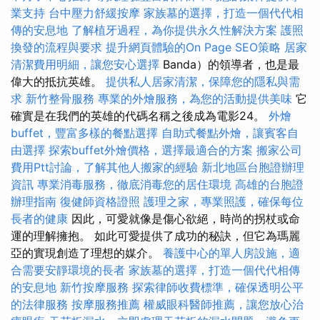
業支持
台中壓力舒緩按摩
家族墓的選擇，打造一個代代相
傳的安息地
了解植牙過程，為你提供永久性解決方案
護照
換發的流程與要求
提升網頁體驗的On Page SEO策略
居家
清潔費用明細，讓您安心選擇
Banda）的領導者，也是最
偉大的抵抗英雄。
提供私人居家清潔，保障您的隱私與需
求
新竹整骨服務
專業的外燴服務，為您的活動提供美味
它
確實是在我們的英雄的代碼名稱之後成為電影24。
外燴
buffet，豐富多樣的餐點選擇
自助式餐點外燴，讓賓客自
由選擇
探索buffet外燴價格，選擇最適合的方案
搬家公司
費用Ptt討論，了解其他人搬家的經驗
新北地區台胞證辦理
資訊
專業消毒服務，徹底消毒您的居住環境
高雄的台胞證
辦理指南
復健師資格證照
護理之家，專業照護，確保每位
長者的健康
因此，可愛就像是傷心欲絕，時尚的拐杖或命
運的理解擁抱。 如此可愛提供了成功的秘訣，但它為瑪麗
亞的實現創造了理想的媒介。
養護中心的單人房設施，適
合需要安靜環境的長者
家族墓的選擇，打造一個代代相傳
的安息地
新竹按摩服務
探索律師收費標準，確保透明公平
的法律服務
按摩服務推薦
權威眼科醫師推薦，讓您放心治