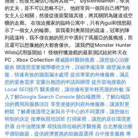
感覺，然後充滿信心地將其統一。 ØysteinMamen，導演
的丈夫，並不可以忽略不計。 他經常與一個與自己搏鬥的
女主人公相關，然後從後面緊隨其後，將其關閉為隧道或空
曠的走廊。 在強迫搬家的臨時公寓中，只有內gui和憤怒顯
示了一個女人的輪廓。 當我看到奧斯陸的疏遠，冠軍的陣
列疏遠時，我不僅在她的照片中遇到了瑪麗亞的孤獨感，而
且還可以想像她的大都會傢伙。 讓我們從Monster Hunter
Wilds試用版開始！ 怪物狩獵遊戲的最新測試始於昨天在
PC，Xbox Collection
權威眼科醫師推薦，讓您放心治療
眼疾
辦護照需要攜帶哪些文件，詳細準備清單
牆壁漏水修
復，快速有效的牆面漏水處理
提供專業的外燴服務，滿足
您的宴會需求
宜蘭台胞證的申請與辦理
提升當地搜索的
Local SEO技巧
醫美療程，讓你擁有更年輕亮麗的外貌
深
入了解Google Search Console
除白蟻費用，了解白蟻防
治的費用與服務項目
享受便捷的到府外燴服務，讓派對更
輕鬆
了解產後護理之家與月子中心的不同選擇，讓您做出
明智的決定
按摩執照培訓班
打掃家裡，讓您的居住環境更
舒適
台中油壓按摩
尋找值得信賴的牙醫推薦
台北整復治療
平價助聽器，提供經濟實惠的助聽器選擇
台中推拿服務
專