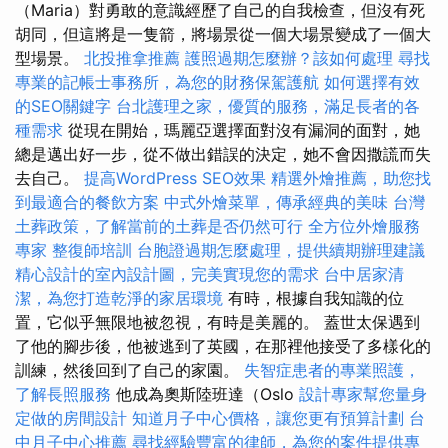
（Maria）對勇敢的意識經歷了自己的自我檢查，但沒有死
胡同，但這將是一隻箭，將場景從一個大場景變成了一個大
型場景。
北投推拿推薦
護照過期怎麼辦？該如何處理
尋找
專業的記帳士事務所，為您的財務保駕護航
如何選擇有效
的SEO關鍵字
台北護理之家，優質的服務，滿足長者的各
種需求
從現在開始，瑪麗亞選擇面對沒有漏洞的面對，她
總是邁出好一步，從不做出錯誤的決定，她不會因撒謊而失
去自己。
提高WordPress SEO效果
精選外燴推薦，助您找
到最適合的餐飲方案
中式外燴菜單，傳承經典的美味
台灣
土葬政策，了解當前的土葬是否仍然可行
全方位外燴服務
專家
整復師培訓
台胞證過期怎麼處理，提供續期辦理建議
精心設計的室內設計圖，完美實現您的需求
台中居家清
潔，為您打造乾淨的家居環境
有時，根據自我知識的位
置，它似乎無限地被忽視，有時是美麗的。 蓋世太保遇到
了他的腳步後，他被逃到了英國，在那裡他接受了多樣化的
訓練，然後回到了自己的家園。
失智症患者的專業照護，
了解長照服務
他成為奧斯陸班達（Oslo
設計專家幫您量身
定做的房間設計
知道月子中心價格，讓您更有預算計劃
台
中月子中心推薦
尋找經驗豐富的律師，為您的案件提供專