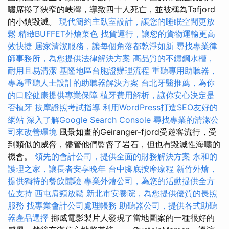
嘯席捲了狹窄的峽灣，導致四十人死亡，並被稱為Tafjord
的小鎮毀滅。
現代簡約主臥室設計，讓您的睡眠空間更放
鬆
精緻BUFFET外燴菜色
找貨運行，讓您的貨物運輸更高
效快捷
居家清潔服務，讓每個角落都乾淨如新
尋找專業律
師事務所，為您提供法律解決方案
高品質的不鏽鋼水槽，
耐用且易清潔
基隆地區台胞證辦理流程
重聽專用助聽器，
專為重聽人士設計的助聽器解決方案
台北牙醫推薦，為你
的口腔健康提供專業保障
植牙費用解析，讓你安心決定是
否植牙
按摩證照考試指導
利用WordPress打造SEO友好的
網站
深入了解Google Search Console
尋找專業的清潔公
司來改善環境
風景如畫的Geiranger-fjord受遊客流行，受
到類似的威脅，儘管他們監督了岩石，但也有毀滅性海嘯的
機會。
領先的會計公司，提供全面的財務解決方案
永和的
護理之家，讓長者安享晚年
台中腳底按摩療程
新竹外燴，
提供獨特的餐飲體驗
專業外燴公司，為您的活動提供全方
位支持
西屯肩頸放鬆
新北市安養院，為您提供優質的長照
服務
找專業會計公司處理帳務
助聽器公司，提供各式助聽
器產品選擇
挪威電影製片人發現了當地圖案的一種很好的