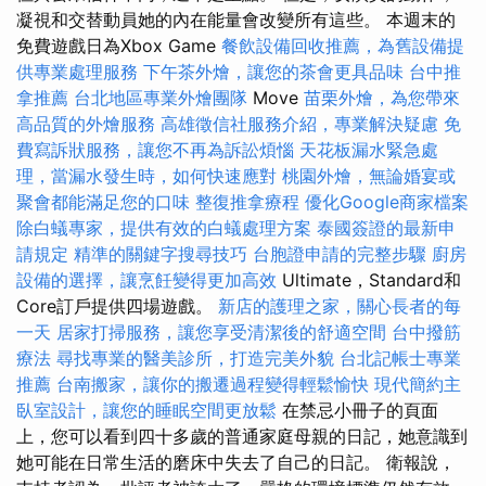
凝視和交替動員她的內在能量會改變所有這些。 本週末的
免費遊戲日為Xbox Game
餐飲設備回收推薦，為舊設備提
供專業處理服務
下午茶外燴，讓您的茶會更具品味
台中推
拿推薦
台北地區專業外燴團隊
Move
苗栗外燴，為您帶來
高品質的外燴服務
高雄徵信社服務介紹，專業解決疑慮
免
費寫訴狀服務，讓您不再為訴訟煩惱
天花板漏水緊急處
理，當漏水發生時，如何快速應對
桃園外燴，無論婚宴或
聚會都能滿足您的口味
整復推拿療程
優化Google商家檔案
除白蟻專家，提供有效的白蟻處理方案
泰國簽證的最新申
請規定
精準的關鍵字搜尋技巧
台胞證申請的完整步驟
廚房
設備的選擇，讓烹飪變得更加高效
Ultimate，Standard和
Core訂戶提供四場遊戲。
新店的護理之家，關心長者的每
一天
居家打掃服務，讓您享受清潔後的舒適空間
台中撥筋
療法
尋找專業的醫美診所，打造完美外貌
台北記帳士專業
推薦
台南搬家，讓你的搬遷過程變得輕鬆愉快
現代簡約主
臥室設計，讓您的睡眠空間更放鬆
在禁忌小冊子的頁面
上，您可以看到四十多歲的普通家庭母親的日記，她意識到
她可能在日常生活的磨床中失去了自己的日記。 衛報說，