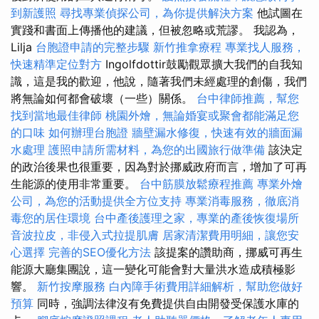
到新護照
尋找專業偵探公司，為你提供解決方案
他試圖在
實踐和書面上傳播他的建議，但被忽略或荒謬。 我認為，
Lilja
台胞證申請的完整步驟
新竹推拿療程
專業找人服務，
快速精準定位對方
Ingolfdottir鼓勵觀眾擴大我們的自我知
識，這是我的歡迎，他說，隨著我們未經處理的創傷，我們
將無論如何都會破壞（一些）關係。
台中律師推薦，幫您
找到當地最佳律師
桃園外燴，無論婚宴或聚會都能滿足您
的口味
如何辦理台胞證
牆壁漏水修復，快速有效的牆面漏
水處理
護照申請所需材料，為您的出國旅行做準備
該決定
的政治後果也很重要，因為對於挪威政府而言，增加了可再
生能源的使用非常重要。
台中筋膜放鬆療程推薦
專業外燴
公司，為您的活動提供全方位支持
專業消毒服務，徹底消
毒您的居住環境
台中產後護理之家，專業的產後恢復場所
音波拉皮，非侵入式拉提肌膚
居家清潔費用明細，讓您安
心選擇
完善的SEO優化方法
該提案的讚助商，挪威可再生
能源大廳集團說，這一變化可能會對大量洪水造成積極影
響。
新竹按摩服務
白內障手術費用詳細解析，幫助您做好
預算
同時，強調法律沒有免費提供自由開發受保護水庫的