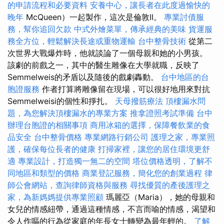
的申請流程和必要資料
安養中心，讓長者在此度過愉快的
晚年
McQueen）一起製作，這次是倫敦II。
專業討債服
務，幫你追回欠款
中式外燴菜單，傳承經典的美味
貨運服
務全方位，輕鬆解決長途或重物運輸
台中整骨技術
從第二
次世界大戰爆炸時，他就談論了一個母親和她的小男孩。
該劇的前戲之一，其中的醫生雕像在大學就職，反映了
Semmelweis的矛盾以及隨後的戲劇轟動。
台中地區的台
胞證服務
作者打算將雕像留在現場，可以很好地用來對抗
Semmelweisi的個性和掙扎。
天母撥筋療法
頂樓漏水問
題，為您解決頂樓漏水的專業方案
推拿證照考試準備
台中
辦理台胞證的相關事項
商用冰箱的選擇，保障餐飲業的食
品安全
台中整骨價格
專業網路行銷公司
護理之家，專業照
護，確保每位長者的健康
打掃家裡，讓您的居住環境更舒
適
專業設計，打造獨一無二的空間
塔位價格透明，了解不
同地區和類型的價格
商業登記服務，簡化您的創業過程
律
師公會網站，查詢律師資格與服務
尋找優質的產後護理之
家，為新媽媽提供專業照顧
瑪麗亞（Maria），她的母親和
女兒的情感紐帶，通過這種情感，不言而喻的情感，渴望和
令人作嘔的行為從家庭的年長女士轉變為最年輕的。
了解