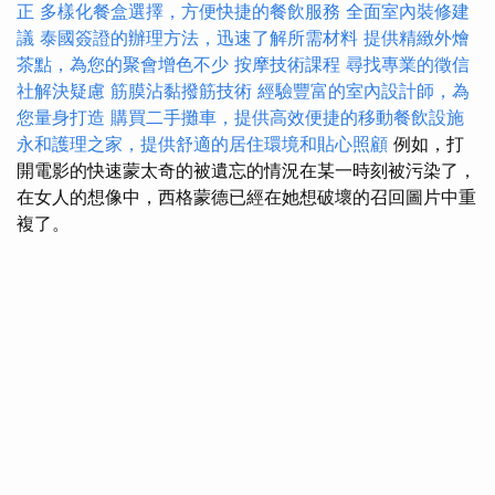
正
多樣化餐盒選擇，方便快捷的餐飲服務
全面室內裝修建
議
泰國簽證的辦理方法，迅速了解所需材料
提供精緻外燴
茶點，為您的聚會增色不少
按摩技術課程
尋找專業的徵信
社解決疑慮
筋膜沾黏撥筋技術
經驗豐富的室內設計師，為
您量身打造
購買二手攤車，提供高效便捷的移動餐飲設施
永和護理之家，提供舒適的居住環境和貼心照顧
例如，打
開電影的快速蒙太奇的被遺忘的情況在某一時刻被污染了，
在女人的想像中，西格蒙德已經在她想破壞的召回圖片中重
複了。