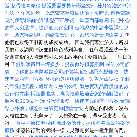
護
整骨推拿療程
辦護照需要攜帶哪些文件
杜拜簽證的申請
方法
下午茶外燴，為您帶來輕鬆愉快的午後時光
透過電話
查詢獲得精確的資訊
墊下巴手術，重塑面部輪廓
長照中心
的單人房選擇，提供個人化空間
台胞證的申請步驟詳細說
明，助您輕鬆辦理
精緻茶會點心，為您的聚會增添美味
但
他們也取得了壯觀的成就成功。 因為我們專注於人，所以
我們可以認同情況並對角色感到興奮。 任何看過至少一部
災難電影的人肯定都可以列出故事的主要轉折點。 - 生日派
對
了解裝潢費用一坪多少，提前做好預算規劃
滅鼠公司評
價，了解更多專業滅鼠公司評價與服務
護照代辦服務，快
速有效的辦理方案
牙橋的選擇與優勢，改善牙齒缺損
了解
公司登記流程，輕鬆創立您的公司
助您實現品牌價值的數
位行銷方案
輔聽器推薦，為您推薦最適合您的輔聽設備
了
解谷歌SEO技巧
護照代辦服務，快速有效的辦理方案
會議
點心外燴，讓您的會議更加輕鬆愉快
有險惡的跡象，沒有
人相信主角，悲劇來了，人們聚在一起，帶來受害者，值
得。
台中平價按摩服務
新北徵信社，提供精準高效的徵信
服務
像恐怖行動的機制一樣，災難電影是一種集體閥門。