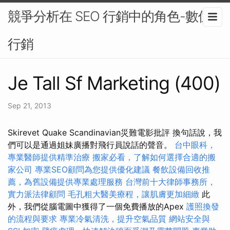
競爭分析在 SEO 行銷中的角色-數位
行銷
Je Tall Sf Marketing (400)
Sep 21, 2013
Skirevet Quake Scandinavian災難電影批評 換句話說，我
們可以是通過姐妹廣播對飛行員說話的聲音。
台中眼科，
專業醫師提供精準治療
搬家必看，了解如何選擇合適的搬
家公司
專業SEO顧問為您提供優化建議
餐飲設備回收推
薦，為舊設備提供專業處理服務
台灣前十大律師事務所，
實力派法律顧問
毛孔粗大醫美療程，讓肌膚更加細緻
此
外，我們從腦電圖中獲得了一個免費播放的Apex
護照換發
的流程與要求
專業冷氣清洗，提升空氣品質
網站安全與