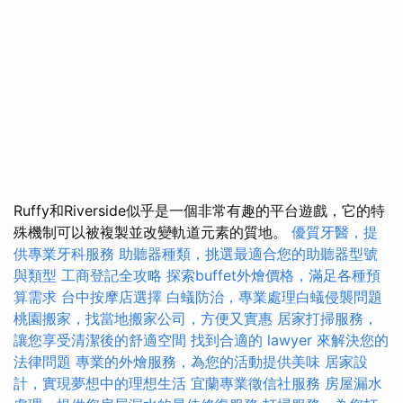
Ruffy和Riverside似乎是一個非常有趣的平台遊戲，它的特
殊機制可以被複製並改變軌道元素的質地。
優質牙醫，提
供專業牙科服務
助聽器種類，挑選最適合您的助聽器型號
與類型
工商登記全攻略
探索buffet外燴價格，滿足各種預
算需求
台中按摩店選擇
白蟻防治，專業處理白蟻侵襲問題
桃園搬家，找當地搬家公司，方便又實惠
居家打掃服務，
讓您享受清潔後的舒適空間
找到合適的 lawyer 來解決您的
法律問題
專業的外燴服務，為您的活動提供美味
居家設
計，實現夢想中的理想生活
宜蘭專業徵信社服務
房屋漏水