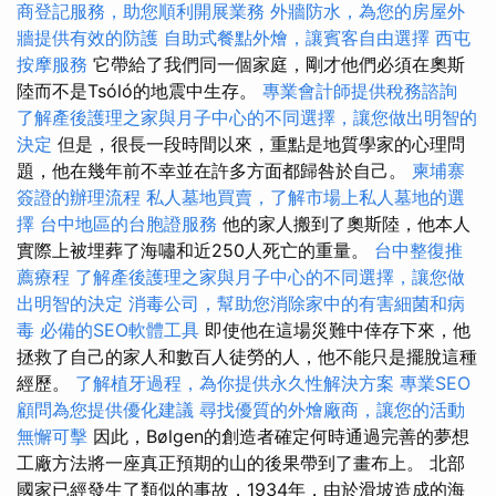
商登記服務，助您順利開展業務
外牆防水，為您的房屋外
牆提供有效的防護
自助式餐點外燴，讓賓客自由選擇
西屯
按摩服務
它帶給了我們同一個家庭，剛才他們必須在奧斯
陸而不是Tsóló的地震中生存。
專業會計師提供稅務諮詢
了解產後護理之家與月子中心的不同選擇，讓您做出明智的
決定
但是，很長一段時間以來，重點是地質學家的心理問
題，他在幾年前不幸並在許多方面都歸咎於自己。
柬埔寨
簽證的辦理流程
私人墓地買賣，了解市場上私人墓地的選
擇
台中地區的台胞證服務
他的家人搬到了奧斯陸，他本人
實際上被埋葬了海嘯和近250人死亡的重量。
台中整復推
薦療程
了解產後護理之家與月子中心的不同選擇，讓您做
出明智的決定
消毒公司，幫助您消除家中的有害細菌和病
毒
必備的SEO軟體工具
即使他在這場災難中倖存下來，他
拯救了自己的家人和數百人徒勞的人，他不能只是擺脫這種
經歷。
了解植牙過程，為你提供永久性解決方案
專業SEO
顧問為您提供優化建議
尋找優質的外燴廠商，讓您的活動
無懈可擊
因此，Bølgen的創造者確定何時通過完善的夢想
工廠方法將一座真正預期的山的後果帶到了畫布上。 北部
國家已經發生了類似的事故，1934年，由於滑坡造成的海