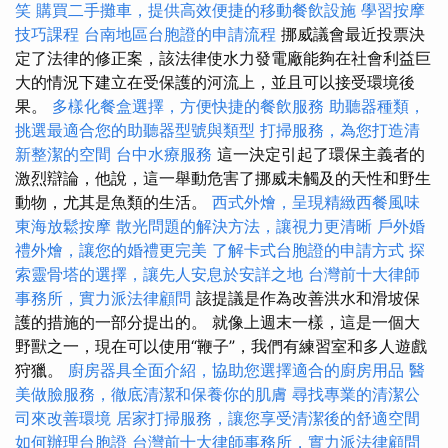
笑
購買二手攤車，提供高效便捷的移動餐飲設施
學習按摩
技巧課程
台南地區台胞證的申請流程
挪威議會最近投票決
定了法律的修正案，該法律使水力發電廠能夠在社會利益巨
大的情況下建立在受保護的河流上，並且可以接受環境後
果。
多樣化餐盒選擇，方便快捷的餐飲服務
助聽器種類，
挑選最適合您的助聽器型號與類型
打掃服務，為您打造清
新整潔的空間
台中水療服務
這一決定引起了環保主義者的
激烈辯論，他說，這一舉動危害了挪威未觸及的天性和野生
動物，尤其是魚類的生活。
西式外燴，呈現精緻西餐風味
東海放鬆按摩
散光問題的解決方法，讓視力更清晰
戶外婚
禮外燴，讓您的婚禮更完美
了解卡式台胞證的申請方式
探
索靈骨塔的選擇，讓先人安息於安詳之地
台灣前十大律師
事務所，實力派法律顧問
該提議是作為改善洪水和滑坡保
護的措施的一部分提出的。 就像上週末一樣，這是一個大
野獸之一，現在可以使用“鞭子”，我們有練習室和多人遊戲
狩獵。
廚房器具全面介紹，協助您選擇適合的廚房用品
醫
美做臉服務，徹底清潔和保養你的肌膚
尋找專業的清潔公
司來改善環境
居家打掃服務，讓您享受清潔後的舒適空間
如何辦理台胞證
台灣前十大律師事務所，實力派法律顧問