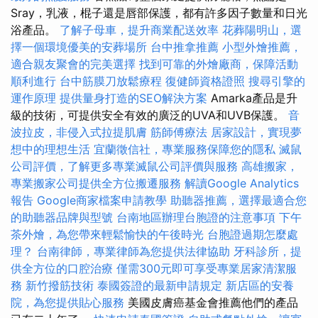
Sray，乳液，棍子還是唇部保護，都有許多因子數量和日光
浴產品。
了解子母車，提升商業配送效率
花葬陽明山，選
擇一個環境優美的安葬場所
台中推拿推薦
小型外燴推薦，
適合親友聚會的完美選擇
找到可靠的外燴廠商，保障活動
順利進行
台中筋膜刀放鬆療程
復健師資格證照
搜尋引擎的
運作原理
提供量身打造的SEO解決方案
Amarka產品是升
級的技術，可提供安全有效的廣泛的UVA和UVB保護。
音
波拉皮，非侵入式拉提肌膚
筋師傅療法
居家設計，實現夢
想中的理想生活
宜蘭徵信社，專業服務保障您的隱私
滅鼠
公司評價，了解更多專業滅鼠公司評價與服務
高雄搬家，
專業搬家公司提供全方位搬遷服務
解讀Google Analytics
報告
Google商家檔案申請教學
助聽器推薦，選擇最適合您
的助聽器品牌與型號
台南地區辦理台胞證的注意事項
下午
茶外燴，為您帶來輕鬆愉快的午後時光
台胞證過期怎麼處
理？
台南律師，專業律師為您提供法律協助
牙科診所，提
供全方位的口腔治療
僅需300元即可享受專業居家清潔服
務
新竹撥筋技術
泰國簽證的最新申請規定
新店區的安養
院，為您提供貼心服務
美國皮膚癌基金會推薦他們的產品