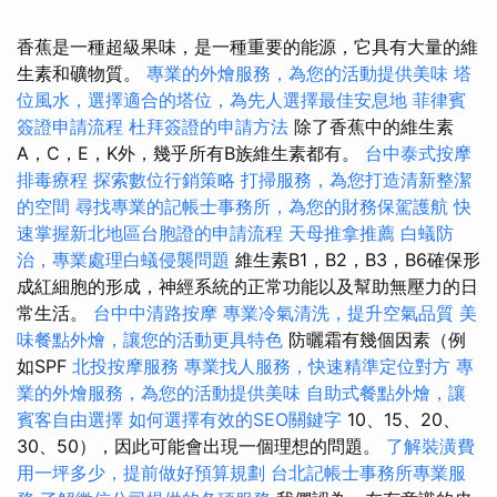
香蕉是一種超級果味，是一種重要的能源，它具有大量的維
生素和礦物質。
專業的外燴服務，為您的活動提供美味
塔
位風水，選擇適合的塔位，為先人選擇最佳安息地
菲律賓
簽證申請流程
杜拜簽證的申請方法
除了香蕉中的維生素
A，C，E，K外，幾乎所有B族維生素都有。
台中泰式按摩
排毒療程
探索數位行銷策略
打掃服務，為您打造清新整潔
的空間
尋找專業的記帳士事務所，為您的財務保駕護航
快
速掌握新北地區台胞證的申請流程
天母推拿推薦
白蟻防
治，專業處理白蟻侵襲問題
維生素B1，B2，B3，B6確保形
成紅細胞的形成，神經系統的正常功能以及幫助無壓力的日
常生活。
台中中清路按摩
專業冷氣清洗，提升空氣品質
美
味餐點外燴，讓您的活動更具特色
防曬霜有幾個因素（例
如SPF
北投按摩服務
專業找人服務，快速精準定位對方
專
業的外燴服務，為您的活動提供美味
自助式餐點外燴，讓
賓客自由選擇
如何選擇有效的SEO關鍵字
10、15、20、
30、50），因此可能會出現一個理想的問題。
了解裝潢費
用一坪多少，提前做好預算規劃
台北記帳士事務所專業服