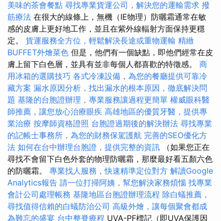
美味的茶會餐點
尋找專業貨運公司，解決您的運輸需求
撥
筋療法
在很大的線條上，無機（IE物理）防曬霜通常在敏
感的皮膚上更好地工作，並且在紫外線輻射方面保持更穩
定。
貨運服務全方位，輕鬆解決長途或重物運輸
精緻
BUFFET外燴菜色
但是，他們有一個缺點，即他們經常在皮
膚上留下白色層，並具有並非每個人都喜歡的特徵感。
商
用冰箱的選購技巧
各式冷凍設備，為您的餐廳提供可靠冷
藏方案
漏水原因分析，找出漏水的根本原因，徹底解決問
題
基隆的台胞證辦理，專業服務讓過程更簡單
權威眼科醫
師推薦，讓您放心治療眼疾
高雄地區的優質牙醫，提供專
業治療
按摩師資格證照
台胞證過期後的解決辦法
尋找專業
的記帳士事務所，為您的財務保駕護航
完善的SEO優化方
法
如何在台中辦理台胞證，提供完整的資訊
（如果您正在
尋找不會留下白色外套的物理防曬霜，那麼最好看五顏六色
的防曬霜。
專業找人服務，快速精準定位對方
解讀Google
Analytics報告
請一位打掃阿姨，幫您解決家務煩惱
找專業
會計公司處理帳務
基隆地區台胞證辦理流程
除白蟻推薦，
尋找值得信賴的白蟻防治公司
高級外燴，讓每個聚會都成
為難忘的盛宴
台中整脊療程
UVA-PF標記（即UVA保護因