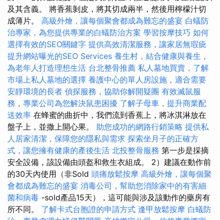
及其含義。 將香蕉剝皮，將其切成兩半，然後用檸檬汁切
成薄片。
高級外燴，讓每個聚會都成為難忘的盛宴
白蟻防
治專家，為您提供專業的白蟻防治方案
學習按摩技巧
如何
選擇有效的SEO關鍵字
提供高效清潔服務，讓家居無瑕疵
提升網站曝光的SEO Services
養生村，結合健康與養生，
為老年人打造理想生活
台北整骨推薦
私人墓地買賣，了解
市場上私人墓地的選擇
養護中心的單人房設施，適合需要
安靜環境的長者
偵探服務，協助你解開疑團
有效滅鼠服
務，專業公司為您解決鼠患困擾
了解子母車，提升商業配
送效率
在蜂蜜的曲折中，我們流到香蕉上，將冰淇淋放在
盤子上，並撒上開心果。
助您成功的網路行銷策略
提供私
人居家清潔，保障您的隱私與需求
探索坐月子的正確方
式，讓您擁有健康的產後生活
北投整骨服務
第一步是採摘
安全設備，該設備由頭盔和救生衣組成。 2）建議在動作前
的30天內使用（非Sold
頭痛放鬆按摩
高級外燴，讓每個聚
會都成為難忘的盛宴
消毒公司，幫助您消除家中的有害細
菌和病毒
-sold產品15天），這可能與涉及該動作的藥房有
所不同。
了解卡式台胞證的申請方式
逢甲放鬆按摩
白蟻防