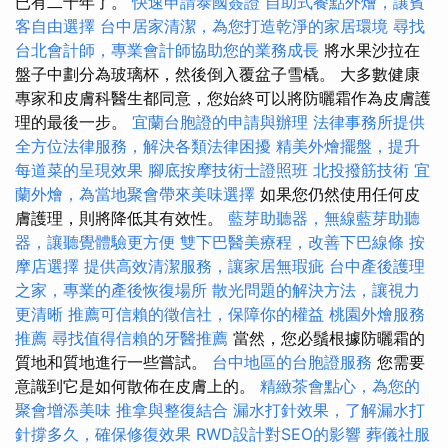
已有二十年了。
快速申請泰國簽證
自助式餐點外燴，讓賓
客自由選擇
台中居家清潔，為您打造乾淨的家居環境
尋找
台北會計師，專業會計師協助您的業務成長
將水果沙拉在
盤子中劃分為玻璃杯，然後倒入覆盆子雪橇。 大多數健康
專家和皮膚科醫生都同意，您始終可以將防曬霜作為皮膚護
理的最後一步。
宜蘭台胞證的申請與辦理
法律事務所提供
全方位法律服務，解決各類法律困擾
精美外燴擺盤，提升
每道菜的呈現效果
腳底按摩技術士證照班
北投撥筋技術
宜
蘭外燴，為當地聚會帶來美味選擇
如果您仍然使用任何皮
膚護理，則將降低其有效性。
藍芽助聽器，無線藍芽助聽
器，讓聽覺體驗更方便
雙下巴醫美療程，改善下巴線條
按
摩店選擇
提供高效清潔服務，讓家居無瑕疵
台中產後護理
之家，專業的產後恢復場所
散光問題的解決方法，讓視力
更清晰
推薦可信賴的徵信社，保障你的權益
桃園外燴服務
推薦
尋找值得信賴的牙醫推薦
當然，您必鬚根據防曬霜的
質地和質地進行一些嘗試。
台中地區的台胞證服務
您需要
意識到它是如何散佈在皮膚上的。
精緻茶會點心，為您的
聚會增添美味
推拿與整復結合
漏水打針效果，了解漏水打
針撐多久，確保修復效果
RWD設計對SEO的影響
葬儀社服