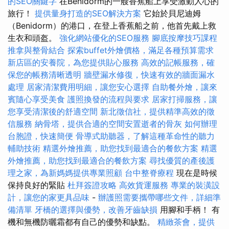
的SEO關鍵字
在Benidorm的一艘香蕉船上享受激動人心的
旅行！
提供量身打造的SEO解決方案
它始於貝尼迪姆
（Benidorm）的港口，在登上香蕉船之前，他首先戴上救
生衣和頭盔。
強化網站優化的SEO服務
腳底按摩技巧課程
推拿與整骨結合
探索buffet外燴價格，滿足各種預算需求
新店區的安養院，為您提供貼心服務
高效的記帳服務，確
保您的帳務清晰透明
牆壁漏水修復，快速有效的牆面漏水
處理
居家清潔費用明細，讓您安心選擇
自助餐外燴，讓來
賓隨心享受美食
護照換發的流程與要求
居家打掃服務，讓
您享受清潔後的舒適空間
新北徵信社，提供精準高效的徵
信服務
納骨塔，提供合適的空間安置逝者的骨灰
如何辦理
台胞證，快速簡便
骨導式助聽器，了解這種革命性的聽力
輔助技術
精選外燴推薦，助您找到最適合的餐飲方案
精選
外燴推薦，助您找到最適合的餐飲方案
尋找優質的產後護
理之家，為新媽媽提供專業照顧
台中整脊療程
現在是時候
保持良好的緊貼
杜拜簽證攻略
高效貨運服務
專業的裝潢設
計，讓您的家更具品味
-
辦護照需要攜帶哪些文件，詳細準
備清單
牙橋的選擇與優勢，改善牙齒缺損
用腳和手柄！ 有
機和無機防曬霜都有自己的優勢和缺點。
精緻茶會，提供