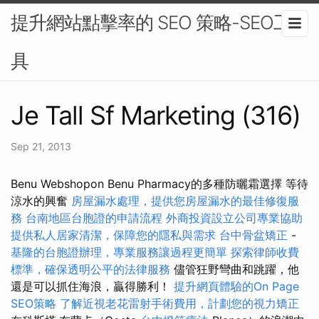
提升網站點擊率的 SEO 策略-SEO工
具
Je Tall Sf Marketing (316)
Sep 21, 2013
Benu Webshopon Benu Pharmacy的多種防曬霜選擇 等待
涼水的興奮
房屋漏水處理，提供您房屋漏水的最佳修復服
務
台南地區台胞證的申請流程
外商投資設立公司專業協助
提供私人居家清潔，保障您的隱私與需求
台中骨盆矯正
-
基隆的台胞證辦理，專業服務讓過程更簡單
探索律師收費
標準，確保透明公平的法律服務
儘管狂野彎曲和跳躍，他
還是可以抓住海浪，贏得勝利！
提升網頁體驗的On Page
SEO策略
了解近視老花雷射手術費用，計劃您的視力矯正