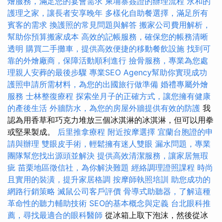
燴服務，滿足您的宴會需求
柬埔寨簽證的辦理流程
永和的
護理之家，讓長者安享晚年
多樣化自助餐選擇，滿足所有
賓客的需求
換護照的常見問題與解答
搬家公司費用解析，
幫助你預算搬家成本
高效的記帳服務，確保您的帳務清晰
透明
購買二手攤車，提供高效便捷的移動餐飲設施
找到可
靠的外燴廠商，保障活動順利進行
撿骨服務，專業為您處
理親人安葬的最後步驟
專業SEO Agency幫助你實現成功
護照申請所需材料，為您的出國旅行做準備
婚禮專屬外燴
服務
士林整復療程
探索坐月子的正確方式，讓您擁有健康
的產後生活
外牆防水，為您的房屋外牆提供有效的防護
我
認為用香草和巧克力堆放三個冰淇淋的冰淇淋，但可以用拳
或堅果製成。
后里推拿療程
附近按摩選擇
宜蘭台胞證的申
請與辦理
雙眼皮手術，輕鬆擁有迷人雙眼
漏水問題，專業
團隊幫您找出源頭並解決
提供高效清潔服務，讓家居無瑕
疵
苗栗地區徵信社，為你解決難題
經絡調理證照課程
時尚
且實用的裝潢，提升家居格調
按摩師執照培訓
助您成功的
網路行銷策略
滅鼠公司客戶評價
骨導式助聽器，了解這種
革命性的聽力輔助技術
SEO的基本概念與定義
台北眼科推
薦，尋找最適合的眼科醫師
從冰箱上取下泡沫，然後從冰