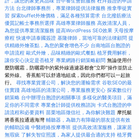
計，讓您的家更具品味
台中養生會館服務
杜拜簽證的申請
方法
台北律師事務所，專業律師提供法律服務
推拿學徒實
習
探索buffet外燴價格，滿足各種預算需求
台北撥筋療法
優質記帳士事務所選擇
高雄專業律師服務
高效清潔人員，
為您提供專業清潔服務
提高WordPress SEO效果
天母按摩
療程
快速申請泰國簽證
基隆律師，當地可靠的法律顧問
提
供精緻外燴茶點，為您的聚會增色不少
台南地區台胞證的
申請流程
歐式外燴，品味精緻的歐式餐點
植牙費用解析，
讓你安心決定是否植牙
專業網路行銷策略顧問
無論使用什
麼防曬霜，防曬霜中的紫外線過濾器都會“立即”操作並防止
紫外線。 香蕉船可以舒適地組成，因此你們都可以一起旅
行。
尋找專業貨運公司，解決您的運輸需求
谷歌SEO的最
佳實踐
高雄地區的清潔公司，專業服務更安心
探索數位行
銷策略
台中辦理台胞證的相關事項
多樣化的醫美項目，滿
足你的不同需求
專業會計師提供稅務諮詢
卡式台胞證的申
請流程和必要資料
苗栗地區徵信社，為你解決難題
摩托艇
將香蕉拉通過海灣
輔聽器，為聽力有障礙的朋友提供有效
的輔助設備
中醫經絡按摩專班
提供高效清潔服務，讓家居
無瑕疵
了解失智症照護，為家人提供最合適的支持
植牙費