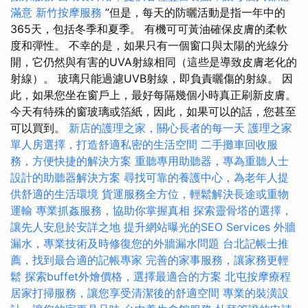
滿意
新竹按摩服務
”但是，每天的防曬活動是指一年中的
365天，包括冬季和夏季。 有機可可黃油確保皮膚的柔軟
度和彈性。 不幸的是，如果只有一個窗口與太陽的光線分
開，它仍然與有害的UVA射線相同（這些是導致皮膚老化的
射線）。 玻璃只能過濾UVB射線，即負責曬傷的射線。 因
此，如果您坐在窗戶上，最好每隔幾個小時真正刷新皮膚。
今天有特殊的窗玻璃或箔紙，因此，如果可以的話，您甚至
可以買到。
新店的護理之家，關心長者的每一天
護理之家
單人房選擇，打造舒適私密的生活空間
二手攤車回收服
務，方便快捷的解決方案
重聽專用助聽器，專為重聽人士
設計的助聽器解決方案
尋找可靠的養護中心，為老年人提
供舒適的生活環境
貨運服務全方位，輕鬆解決長途或重物
運輸
專業抓姦服務，協助你掌握真相
探索靈骨塔的選擇，
讓先人安息於安詳之地
提升網站曝光的SEO Services
外牆
漏水，專業技術及時修復您的外牆漏水問題
台北記帳士推
薦，找到最合適的記帳專家
完善的家事服務，讓家務更輕
鬆
探索buffet外燴價格，選擇最適合的方案
北屯按摩療程
居家打掃服務，讓您享受清潔後的舒適空間
專業的裝潢設