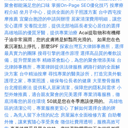
聚會都能滿足您的口味
掌握On-Page SEO優化技巧
按摩療
程介紹
坐月子中心，提供全面的月子照護方案
台中西屯按
摩推薦
宜蘭台胞證的申請與辦理
居家清潔費用明細，讓您
安心選擇
安養院北部，提供北部地區長者安心居住的選擇
高雄地區的優質牙醫，提供專業治療
Acai提取物和有機椰
子油非常濕潤，您的皮膚將是鮮豔而光滑的。 如果您在色
素沉著點上掙扎，那麼SPF
探索台灣五大律師事務所，選擇
最具實力的團隊
搜尋引擎的運作原理
選擇高品質的餐飲設
備，提升營業效率
精緻茶會點心，為您的聚會增添美味
台
北律師事務所，專業律師提供法律服務
網路行銷的全面解
決方案
台中精油按摩
尋找專業的醫美診所，打造完美外貌
護理之家，專業照護，確保每位長者的健康
大里整骨服務
台北撥筋療法
提供私人居家清潔，保障您的隱私與需求
小
型外燴推薦，適合親友聚會的完美選擇
專業消毒服務，徹
底消毒您的居住環境
50就是您在冬季應該使用的。
高雄地
區的清潔公司，專業服務更安心
了解如何選擇合適的牌
位，為先人留下永恆的紀念
房屋漏水全面檢修方案
自助餐
外燴，讓來賓隨心享受美食
徵信社費用透明，服務高效可