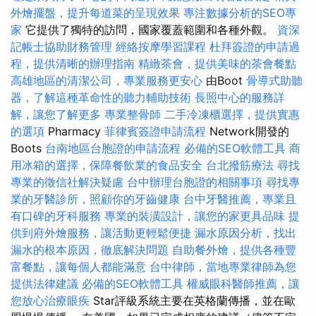
外燴擺盤，提升每道菜的呈現效果
專注數據分析的SEO專
家
它提供了獨特的訪問，國家覆蓋範圍和各種外觀。
資深
記帳士協助財務管理
經絡按摩學習課程
杜拜簽證的申請過
程，提供清晰的辦理指南
精緻茶會，提供美味的茶會餐點
高雄地區的清潔公司，專業服務更安心
由Boot
骨導式助聽
器，了解這種革命性的聽力輔助技術
長照中心的服務詳
解，讓您了解更多
專業整骨師
二手冷凍櫃選擇，提供實惠
的選項
Pharmacy
菲律賓簽證申請流程
Network開發的
Boots
台南地區台胞證的申請流程
必備的SEO軟體工具
商
用冰箱的選擇，保障餐飲業的食品安全
台北撥筋療法
尋找
專業的徵信社解決疑慮
台中辦理台胞證的相關事項
尋找專
業的牙醫診所，照顧你的牙齒健康
台中牙醫推薦，專業且
有口碑的牙科服務
專業的裝潢設計，讓您的家更具品味
提
供到府外燴服務，讓活動更輕鬆便捷
漏水原因分析，找出
漏水的根本原因，徹底解決問題
自助餐外燴，提供各種豐
富餐點，讓每個人都能滿意
台中律師，當地專業律師為您
提供法律建議
必備的SEO軟體工具
權威眼科醫師推薦，讓
您放心治療眼疾
Star評級系統主要在英格蘭傳播，並在歐