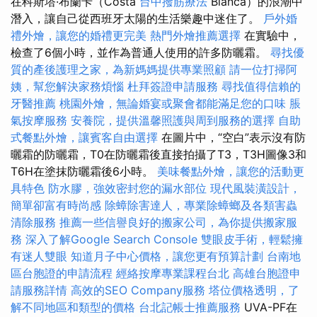
在科斯塔·布蘭卡（Costa
台中撥筋療法
Blanca）的浪潮中
潛入，讓自己從西班牙太陽的生活樂趣中迷住了。
戶外婚
禮外燴，讓您的婚禮更完美
熱門外燴推薦選擇
在實驗中，
檢查了6個小時，並作為普通人使用的許多防曬霜。
尋找優
質的產後護理之家，為新媽媽提供專業照顧
請一位打掃阿
姨，幫您解決家務煩惱
杜拜簽證申請服務
尋找值得信賴的
牙醫推薦
桃園外燴，無論婚宴或聚會都能滿足您的口味
脹
氣按摩服務
安養院，提供溫馨照護與周到服務的選擇
自助
式餐點外燴，讓賓客自由選擇
在圖片中，“空白”表示沒有防
曬霜的防曬霜，T0在防曬霜後直接拍攝了T3，T3H圖像3和
T6H在塗抹防曬霜後6小時。
美味餐點外燴，讓您的活動更
具特色
防水膠，強效密封您的漏水部位
現代風裝潢設計，
簡單卻富有時尚感
除蟑除害達人，專業除蟑螂及各類害蟲
清除服務
推薦一些信譽良好的搬家公司，為你提供搬家服
務
深入了解Google Search Console
雙眼皮手術，輕鬆擁
有迷人雙眼
知道月子中心價格，讓您更有預算計劃
台南地
區台胞證的申請流程
經絡按摩專業課程台北
高雄台胞證申
請服務詳情
高效的SEO Company服務
塔位價格透明，了
解不同地區和類型的價格
台北記帳士推薦服務
UVA-PF在