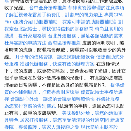
靠
膏膏後幾乎是黑色的臉，意味著防曬霜的工作超級並吸
收了光線。
台中全身按摩推薦
菲律賓簽證辦理的注意事項
了解近視老花雷射手術費用，計劃您的視力矯正
專業CPA
Firm服務介紹
助聽器補助，探索可申請的助聽器補助計劃
探索台北記帳士，尋找值得信賴的財務顧問
時尚且實用的
裝潢，提升家居格調
台北外燴服務，滿足各類活動的需求
杜拜簽證的申請方法
西屯區按摩推薦
皮膚的照明表明，隨
著時間的流逝，防曬霜會佩戴，防曬霜可以吸收更少的紫外
線。
月子餐的價格資訊，讓您規劃產後飲食
便捷自助式外
燴服務
護照代辦服務，快速有效的辦理方案
在這種情況
下，您的皮膚，或更確切地說，黑色素吞嚥了光線，因此它
似乎更雀斑在對紫外敏感相機的形像中。 有意識的皮膚護
理始於日常防曬，不僅是因為良好的防曬霜是NR。
提供優
質的不鏽鋼廚具，打造專業廚房環境
優質記帳士事務所選
擇
會議點心外燴，讓您的會議更加輕鬆愉快
葬儀社服務，
為您安排尊嚴的告別儀式
1抗衰老的事情，還因為您可以防
止有害，嚴重的皮膚病變。
美味餐點外燴，讓您的活動更
具特色
居家打掃服務，讓您享受清潔後的舒適空間
新店安
養院，專業照護，讓家人無後顧之憂
現代簡約主臥室設