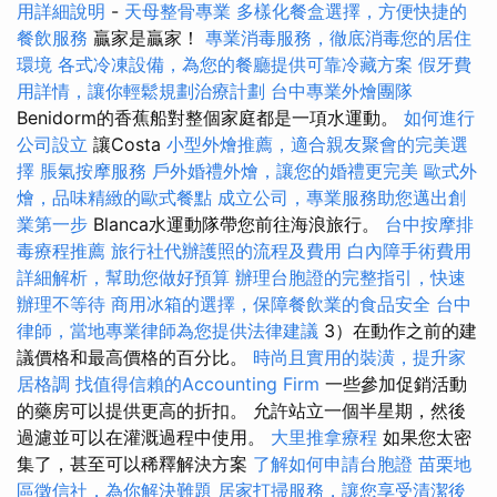
用詳細說明
-
天母整骨專業
多樣化餐盒選擇，方便快捷的
餐飲服務
贏家是贏家！
專業消毒服務，徹底消毒您的居住
環境
各式冷凍設備，為您的餐廳提供可靠冷藏方案
假牙費
用詳情，讓你輕鬆規劃治療計劃
台中專業外燴團隊
Benidorm的香蕉船對整個家庭都是一項水運動。
如何進行
公司設立
讓Costa
小型外燴推薦，適合親友聚會的完美選
擇
脹氣按摩服務
戶外婚禮外燴，讓您的婚禮更完美
歐式外
燴，品味精緻的歐式餐點
成立公司，專業服務助您邁出創
業第一步
Blanca水運動隊帶您前往海浪旅行。
台中按摩排
毒療程推薦
旅行社代辦護照的流程及費用
白內障手術費用
詳細解析，幫助您做好預算
辦理台胞證的完整指引，快速
辦理不等待
商用冰箱的選擇，保障餐飲業的食品安全
台中
律師，當地專業律師為您提供法律建議
3）在動作之前的建
議價格和最高價格的百分比。
時尚且實用的裝潢，提升家
居格調
找值得信賴的Accounting Firm
一些參加促銷活動
的藥房可以提供更高的折扣。 允許站立一個半星期，然後
過濾並可以在灌溉過程中使用。
大里推拿療程
如果您太密
集了，甚至可以稀釋解決方案
了解如何申請台胞證
苗栗地
區徵信社，為你解決難題
居家打掃服務，讓您享受清潔後