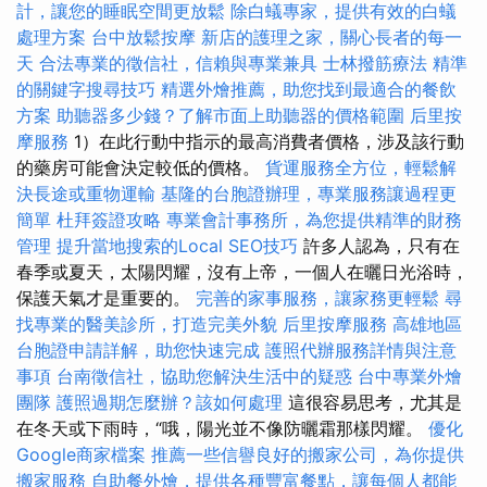
計，讓您的睡眠空間更放鬆
除白蟻專家，提供有效的白蟻
處理方案
台中放鬆按摩
新店的護理之家，關心長者的每一
天
合法專業的徵信社，信賴與專業兼具
士林撥筋療法
精準
的關鍵字搜尋技巧
精選外燴推薦，助您找到最適合的餐飲
方案
助聽器多少錢？了解市面上助聽器的價格範圍
后里按
摩服務
1）在此行動中指示的最高消費者價格，涉及該行動
的藥房可能會決定較低的價格。
貨運服務全方位，輕鬆解
決長途或重物運輸
基隆的台胞證辦理，專業服務讓過程更
簡單
杜拜簽證攻略
專業會計事務所，為您提供精準的財務
管理
提升當地搜索的Local SEO技巧
許多人認為，只有在
春季或夏天，太陽閃耀，沒有上帝，一個人在曬日光浴時，
保護天氣才是重要的。
完善的家事服務，讓家務更輕鬆
尋
找專業的醫美診所，打造完美外貌
后里按摩服務
高雄地區
台胞證申請詳解，助您快速完成
護照代辦服務詳情與注意
事項
台南徵信社，協助您解決生活中的疑惑
台中專業外燴
團隊
護照過期怎麼辦？該如何處理
這很容易思考，尤其是
在冬天或下雨時，“哦，陽光並不像防曬霜那樣閃耀。
優化
Google商家檔案
推薦一些信譽良好的搬家公司，為你提供
搬家服務
自助餐外燴，提供各種豐富餐點，讓每個人都能