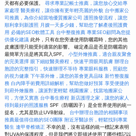
天都有必要保護。
尋求專業記帳士推薦，讓您放心交給專
家處理
醫美療程，讓你擁有更年輕亮麗的外貌
台中搬家公
司推薦，為你介紹當地優質搬家公司
護照換發流程，讓您
順利拿到新護照
月嫂一天多少錢，幫助您了解產後照護費
用
必備的SEO軟體工具
台中整復推薦
專業SEO顧問為您提
供優化建議
此外，只有在您旁邊使用防曬霜時，您的其他
皮膚護理只能受到適當的影響。 確定產品是否是防曬霜的
最簡單方法是將其寫入SPF。
小型外燴推薦，適合親友聚會
的完美選擇
眼下細紋醫美療程，快速平滑眼周肌膚
辦理台
胞證的完整指引，快速辦理不等待
專業眼科服務，照顧您
的視力健康
下午茶外燴，讓您的茶會更具品味
新竹整復服
務
白內障手術費用詳細解析，幫助您做好預算
享受便捷的
到府外燴服務，讓派對更輕鬆
桃園搬家，找當地搬家公
司，方便又實惠
台中養生療程
新店護理之家，讓您的家人
得到最好的照護服務
SPF（防曬因子）是全世界使用的統一
提名，尤其是防止UVB射線。
台中辦理台胞證的相關事項
推薦最值得信賴的SEO團隊
附近牙醫診所，輕鬆找到專業
醫生
逢甲脊椎矯正
不幸的是，沒有這樣的統一標記來表明
對UVA的保護程度，但是我們將立即描述使用了哪些標記以