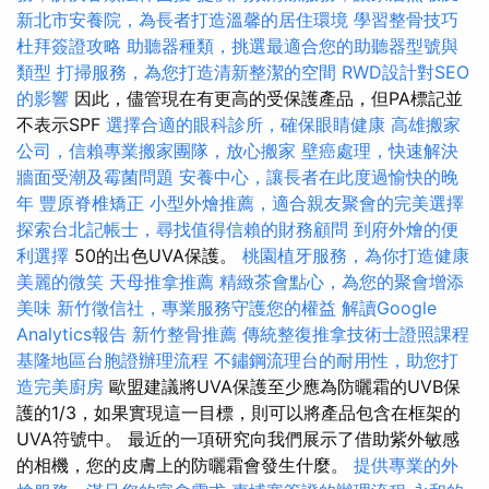
新北市安養院，為長者打造溫馨的居住環境
學習整骨技巧
杜拜簽證攻略
助聽器種類，挑選最適合您的助聽器型號與
類型
打掃服務，為您打造清新整潔的空間
RWD設計對SEO
的影響
因此，儘管現在有更高的受保護產品，但PA標記並
不表示SPF
選擇合適的眼科診所，確保眼睛健康
高雄搬家
公司，信賴專業搬家團隊，放心搬家
壁癌處理，快速解決
牆面受潮及霉菌問題
安養中心，讓長者在此度過愉快的晚
年
豐原脊椎矯正
小型外燴推薦，適合親友聚會的完美選擇
探索台北記帳士，尋找值得信賴的財務顧問
到府外燴的便
利選擇
50的出色UVA保護。
桃園植牙服務，為你打造健康
美麗的微笑
天母推拿推薦
精緻茶會點心，為您的聚會增添
美味
新竹徵信社，專業服務守護您的權益
解讀Google
Analytics報告
新竹整骨推薦
傳統整復推拿技術士證照課程
基隆地區台胞證辦理流程
不鏽鋼流理台的耐用性，助您打
造完美廚房
歐盟建議將UVA保護至少應為防曬霜的UVB保
護的1/3，如果實現這一目標，則可以將產品包含在框架的
UVA符號中。 最近的一項研究向我們展示了借助紫外敏感
的相機，您的皮膚上的防曬霜會發生什麼。
提供專業的外