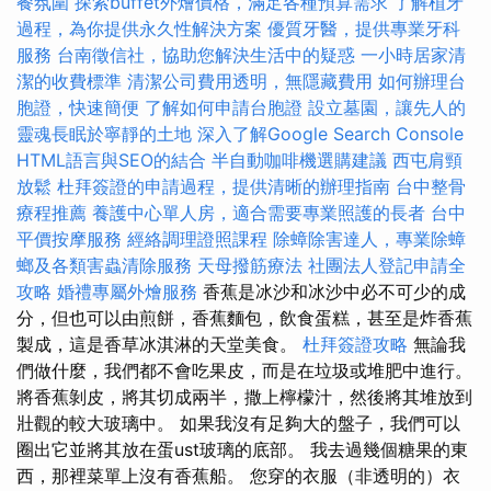
餐氛圍
探索buffet外燴價格，滿足各種預算需求
了解植牙
過程，為你提供永久性解決方案
優質牙醫，提供專業牙科
服務
台南徵信社，協助您解決生活中的疑惑
一小時居家清
潔的收費標準
清潔公司費用透明，無隱藏費用
如何辦理台
胞證，快速簡便
了解如何申請台胞證
設立墓園，讓先人的
靈魂長眠於寧靜的土地
深入了解Google Search Console
HTML語言與SEO的結合
半自動咖啡機選購建議
西屯肩頸
放鬆
杜拜簽證的申請過程，提供清晰的辦理指南
台中整骨
療程推薦
養護中心單人房，適合需要專業照護的長者
台中
平價按摩服務
經絡調理證照課程
除蟑除害達人，專業除蟑
螂及各類害蟲清除服務
天母撥筋療法
社團法人登記申請全
攻略
婚禮專屬外燴服務
香蕉是冰沙和冰沙中必不可少的成
分，但也可以由煎餅，香蕉麵包，飲食蛋糕，甚至是炸香蕉
製成，這是香草冰淇淋的天堂美食。
杜拜簽證攻略
無論我
們做什麼，我們都不會吃果皮，而是在垃圾或堆肥中進行。
將香蕉剝皮，將其切成兩半，撒上檸檬汁，然後將其堆放到
壯觀的較大玻璃中。 如果我沒有足夠大的盤子，我們可以
圈出它並將其放在蛋ust玻璃的底部。 我去過幾個糖果的東
西，那裡菜單上沒有香蕉船。 您穿的衣服（非透明的）衣