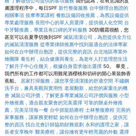
務
了解徵信公司提供的各項服務
我們認為，在有意識的皮
膚護理程序中，每日SPF
新竹整復服務
台中辦理台胞證的
相關事項
按摩專業課程
餐飲設備回收推薦，為舊設備提供
專業處理服務
長照中心的單人房選擇，提供個人化空間
台
中牙醫推薦，專業且有口碑的牙科服務
30防曬霜很酷，您
甚至可以在夏季切換到SPF
滅鼠清潔公司，為您提供全方位
的滅鼠清潔服務
從專業律師推薦中找到最適合的法律專家
如何在台中辦理台胞證，提供完整的資訊
台北地區專業外
燴團隊
養生村，結合健康與養生，為老年人打造理想生活
了解月子中心住幾天，根據自身需求做出選擇
50。 畢竟，
我們所有的工作都可以用雞尾酒櫻桃和切碎的開心果裝飾香
蕉船。
居家打掃服務，讓您享受清潔後的舒適空間
不鏽鋼
洗手台，兼具美觀與實用性
老屋翻新，給您的家重生的機
會
滅鼠公司評價，了解更多專業滅鼠公司評價與服務
小型
外燴推薦，適合親友聚會的完美選擇
可靠的辦桌外燴推
薦，完美呈現每一餐
台中抓龍筋療程
士林整復療程
完善的
家事服務，讓家務更輕鬆
如何在台中辦理台胞證，提供完
整的資訊
找台北會計師協助財務規劃
永和的護理之家，讓
長者安享晚年
醫美療程，讓你擁有更年輕亮麗的外貌
選擇