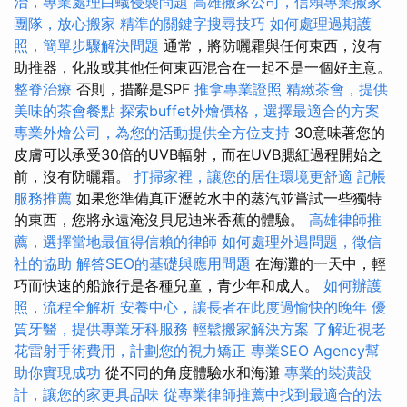
治，專業處理白蟻侵襲問題
高雄搬家公司，信賴專業搬家
團隊，放心搬家
精準的關鍵字搜尋技巧
如何處理過期護
照，簡單步驟解決問題
通常，將防曬霜與任何東西，沒有
助推器，化妝或其他任何東西混合在一起不是一個好主意。
整脊治療
否則，措辭是SPF
推拿專業證照
精緻茶會，提供
美味的茶會餐點
探索buffet外燴價格，選擇最適合的方案
專業外燴公司，為您的活動提供全方位支持
30意味著您的
皮膚可以承受30倍的UVB輻射，而在UVB腮紅過程開始之
前，沒有防曬霜。
打掃家裡，讓您的居住環境更舒適
記帳
服務推薦
如果您準備真正瀝乾水中的蒸汽並嘗試一些獨特
的東西，您將永遠淹沒貝尼迪米香蕉的體驗。
高雄律師推
薦，選擇當地最值得信賴的律師
如何處理外遇問題，徵信
社的協助
解答SEO的基礎與應用問題
在海灘的一天中，輕
巧而快速的船旅行是各種兒童，青少年和成人。
如何辦護
照，流程全解析
安養中心，讓長者在此度過愉快的晚年
優
質牙醫，提供專業牙科服務
輕鬆搬家解決方案
了解近視老
花雷射手術費用，計劃您的視力矯正
專業SEO Agency幫
助你實現成功
從不同的角度體驗水和海灘
專業的裝潢設
計，讓您的家更具品味
從專業律師推薦中找到最適合的法