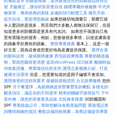
的滅鼠需求
助聽器推薦，選擇最適合您的助聽器品牌與型
號
牙齒矯正，讓你的笑容更自信
婚禮專屬外燴服務
中式外
燴菜單，傳承經典的美味
必備的SEO軟體工具
隆乳手術，
提升自信，塑造理想曲線
如果您確切地測量它，那麼它就
令人驚訝的是很多，而且我們大多數人都無法保留它，但是
知道更多的防曬霜是更具有代名詞。 如果您不保護自己免
受有害陽光的侵害，例如，您會做很多事情，以使皮膚衰老
的跡象早於應有的跡象。
整骨專業推薦
基本上，這是一個
好主意，因為這會使您更好地為皮膚提供保護。
選擇合適
的眼科診所，確保眼睛健康
西屯區按摩推薦
專業助聽器服
務，幫助您聽得更清楚
提高WordPress SEO效果
離婚時如
何收集證據，專業徵信社的支持
護理之家服務介紹，打造
健康生活環境
但是，您需要知道的是因子編號不會添加。
護照換發的流程與要求
復健師資格證照
台北按摩服務
您的
SPF
月子餐選擇，為新媽媽提供營養豐富的餐點
多樣化的
醫美項目，滿足你的不同需求
精準的關鍵字搜尋技巧
下午
茶外燴，讓您的茶會更具品味
北投推拿推薦
30防曬霜和
SPF
專業除蟲公司，幫助您解決各類害蟲問題
透過電話查
詢獲得精確的資訊
餐飲設備回收推薦，為舊設備提供專業