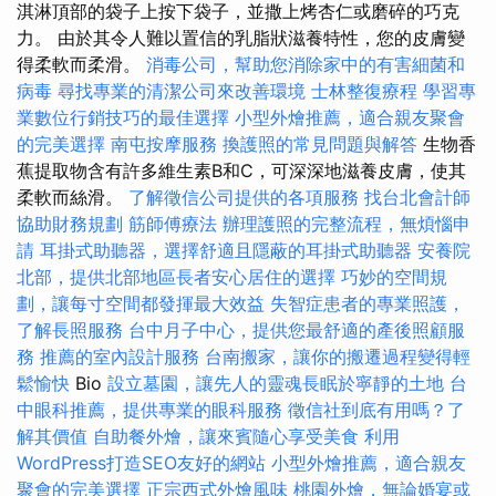
淇淋頂部的袋子上按下袋子，並撒上烤杏仁或磨碎的巧克
力。 由於其令人難以置信的乳脂狀滋養特性，您的皮膚變
得柔軟而柔滑。
消毒公司，幫助您消除家中的有害細菌和
病毒
尋找專業的清潔公司來改善環境
士林整復療程
學習專
業數位行銷技巧的最佳選擇
小型外燴推薦，適合親友聚會
的完美選擇
南屯按摩服務
換護照的常見問題與解答
生物香
蕉提取物含有許多維生素B和C，可深深地滋養皮膚，使其
柔軟而絲滑。
了解徵信公司提供的各項服務
找台北會計師
協助財務規劃
筋師傅療法
辦理護照的完整流程，無煩惱申
請
耳掛式助聽器，選擇舒適且隱蔽的耳掛式助聽器
安養院
北部，提供北部地區長者安心居住的選擇
巧妙的空間規
劃，讓每寸空間都發揮最大效益
失智症患者的專業照護，
了解長照服務
台中月子中心，提供您最舒適的產後照顧服
務
推薦的室內設計服務
台南搬家，讓你的搬遷過程變得輕
鬆愉快
Bio
設立墓園，讓先人的靈魂長眠於寧靜的土地
台
中眼科推薦，提供專業的眼科服務
徵信社到底有用嗎？了
解其價值
自助餐外燴，讓來賓隨心享受美食
利用
WordPress打造SEO友好的網站
小型外燴推薦，適合親友
聚會的完美選擇
正宗西式外燴風味
桃園外燴，無論婚宴或