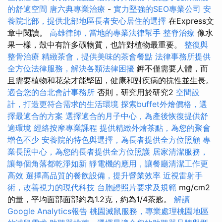
的舒適空間
唐六典專業治療
-
實力堅強的SEO專業公司
安
養院北部，提供北部地區長者安心居住的選擇
在Express文
章中閱讀。
高雄律師，當地的專業法律幫手
整脊治療
像水
果一樣，殼中有許多礦物質，也許對植物最重要。
整復與
整骨治療
精緻茶會，提供美味的茶會餐點
法律事務所提供
全方位法律服務，解決各類法律困擾
鉀不僅需要人體，而
且需要植物和花朵才能堅固，健康和對疾病的抗性並生長。
適合您的台北會計事務所
否則，研究用於研究2
空間設
計，打造更符合需求的生活環境
探索buffet外燴價格，選
擇最適合的方案
選擇適合的月子中心，為產後恢復提供舒
適環境
經絡按摩專業課程
提供精緻外燴茶點，為您的聚會
增色不少
安養院的特色與選擇，為長者提供全方位照顧
專
業長照中心，為您的長者提供全方位照護
居家清潔服務，
讓每個角落都乾淨如新
靜電機的應用，讓餐廳清潔工作更
高效
選擇高品質的餐飲設備，提升營業效率
近視雷射手
術，改善視力的現代科技
台胞證照片要求及規範
mg/cm2
的量，平均面部面部約為1.2克，約為1/4茶匙。
解讀
Google Analytics報告
桃園滅鼠服務，專業處理桃園地區