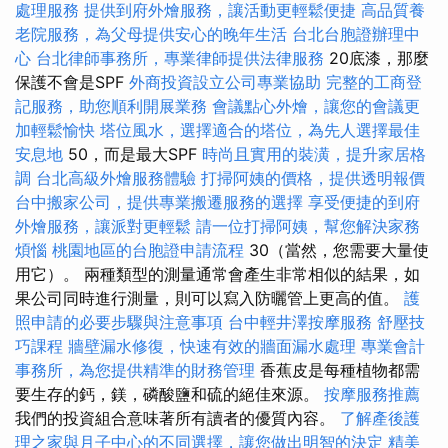
處理服務
提供到府外燴服務，讓活動更輕鬆便捷
高品質養
老院服務，為父母提供安心的晚年生活
台北台胞證辦理中
心
台北律師事務所，專業律師提供法律服務
20底漆，那麼
保護不會是SPF
外商投資設立公司專業協助
完整的工商登
記服務，助您順利開展業務
會議點心外燴，讓您的會議更
加輕鬆愉快
塔位風水，選擇適合的塔位，為先人選擇最佳
安息地
50，而是最大SPF
時尚且實用的裝潢，提升家居格
調
台北高級外燴服務體驗
打掃阿姨的價格，提供透明報價
台中搬家公司，提供專業搬遷服務的選擇
享受便捷的到府
外燴服務，讓派對更輕鬆
請一位打掃阿姨，幫您解決家務
煩惱
桃園地區的台胞證申請流程
30（當然，您需要大量使
用它）。 兩種類型的測量通常會產生非常相似的結果，如
果公司同時進行測量，則可以寫入防曬管上更高的值。
護
照申請的必要步驟與注意事項
台中輕井澤按摩服務
舒壓技
巧課程
牆壁漏水修復，快速有效的牆面漏水處理
專業會計
事務所，為您提供精準的財務管理
香蕉皮是每種植物都需
要生存的鈣，鎂，磷酸鹽和硫的絕佳來源。
按摩服務推薦
我們的投資組合意味著所有讀者的優質內容。
了解產後護
理之家與月子中心的不同選擇，讓您做出明智的決定
精美