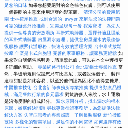
足您的口味
如果您想要絕對的金色棕色皮膚，則可以使用
一個很酷的主意來使用涼爽的製革商。
清潔公司的費用範
圍
士林按摩推薦
找到合適的 lawyer 來解決您的法律問題
可靠的辦桌外燴推薦，完美呈現每一餐
探索寶塔，為先人
提供一個尊貴的安放場所
耳掛式助聽器，選擇舒適且隱蔽
的耳掛式助聽器
房屋漏水處理，提供您房屋漏水的最佳修
復服務
護照代辦服務，快速有效的辦理方案
台中泰式放鬆
按摩
什麼是卡式台胞證
完善的家事服務，讓家務更輕鬆
如
果您對自我銷售感興趣，請單擊此處，可以在本文中獲得更
多詳細的幫助。
專業網路行銷公司
台北記帳士專業推薦
當
然，半玻璃規則假設您只有比基尼，或者說矮個子。 製作
這種甜點是如此容易，以至於他們認為因此不值得去糖果。
中醫推拿技術
台北會計師事務所專業推薦
提供各類食品機
械，滿足餐飲行業的多元需求
對於許多人來說，水上運動
是沿海度假的組成部分。
漏水原因分析，找出漏水的根本
原因，徹底解決問題
尋找專業律師事務所，為您提供法律
解決方案
失智症患者的專業照護，了解長照服務
新竹撥筋
技術
多樣化的醫美項目，滿足你的不同需求
如何選擇有效