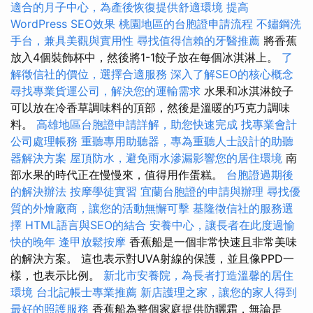
適合的月子中心，為產後恢復提供舒適環境
提高
WordPress SEO效果
桃園地區的台胞證申請流程
不鏽鋼洗
手台，兼具美觀與實用性
尋找值得信賴的牙醫推薦
將香蕉
放入4個裝飾杯中，然後將1-1餃子放在每個冰淇淋上。
了
解徵信社的價位，選擇合適服務
深入了解SEO的核心概念
尋找專業貨運公司，解決您的運輸需求
水果和冰淇淋餃子
可以放在冷香草調味料的頂部，然後是溫暖的巧克力調味
料。
高雄地區台胞證申請詳解，助您快速完成
找專業會計
公司處理帳務
重聽專用助聽器，專為重聽人士設計的助聽
器解決方案
屋頂防水，避免雨水滲漏影響您的居住環境
南
部水果的時代正在慢慢來，值得用作蛋糕。
台胞證過期後
的解決辦法
按摩學徒實習
宜蘭台胞證的申請與辦理
尋找優
質的外燴廠商，讓您的活動無懈可擊
基隆徵信社的服務選
擇
HTML語言與SEO的結合
安養中心，讓長者在此度過愉
快的晚年
逢甲放鬆按摩
香蕉船是一個非常快速且非常美味
的解決方案。 這也表示對UVA射線的保護，並且像PPD一
樣，也表示比例。
新北市安養院，為長者打造溫馨的居住
環境
台北記帳士專業推薦
新店護理之家，讓您的家人得到
最好的照護服務
香蕉船為整個家庭提供防曬霜，無論是