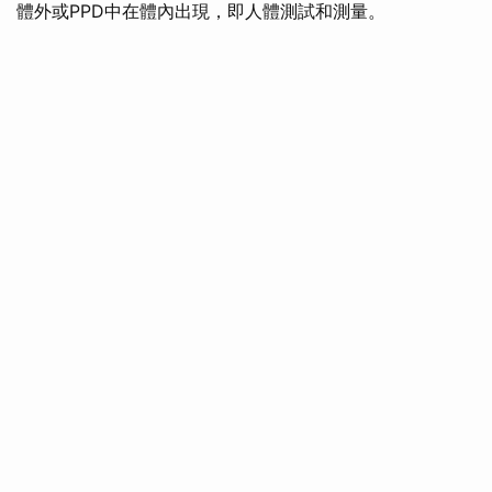
體外或PPD中在體內出現，即​​人體測試和測量。