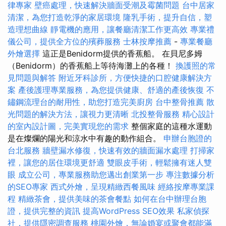
律專家
壁癌處理，快速解決牆面受潮及霉菌問題
台中居家
清潔，為您打造乾淨的家居環境
隆乳手術，提升自信，塑
造理想曲線
靜電機的應用，讓餐廳清潔工作更高效
專業禮
儀公司，提供全方位的殯葬服務
士林按摩推薦
-
專業餐廳
外燴選擇
這正是Benidorm提供的香蕉船。 在貝尼多姆
（Benidorm）的香蕉船上等待海灘上的各種！
換護照的常
見問題與解答
附近牙科診所，方便快捷的口腔健康解決方
案
產後護理專業服務，為您提供健康、舒適的產後恢復
不
鏽鋼流理台的耐用性，助您打造完美廚房
台中整骨推薦
散
光問題的解決方法，讓視力更清晰
北投整骨服務
精心設計
的室內設計圖，完美實現您的需求
整個家庭的這種水運動
是在燦爛的陽光和涼水中有趣的動作組合。
申辦台胞證的
台北服務
牆壁漏水修復，快速有效的牆面漏水處理
打掃家
裡，讓您的居住環境更舒適
雙眼皮手術，輕鬆擁有迷人雙
眼
成立公司，專業服務助您邁出創業第一步
專注數據分析
的SEO專家
西式外燴，呈現精緻西餐風味
經絡按摩專業課
程
精緻茶會，提供美味的茶會餐點
如何在台中辦理台胞
證，提供完整的資訊
提高WordPress SEO效果
私家偵探
社，提供隱密調查服務
桃園外燴，無論婚宴或聚會都能滿