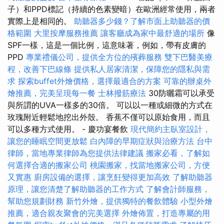
子）和PPD標記（持續的色素變暗）在歐洲經常使用，兩者
實際上是相同的。
助聽器多少錢？了解市面上助聽器的價
格範圍
大里按摩服務推薦
讓客廳成為家中最舒適的場所
像
SPF一樣，這是一個比例，這意味著，例如，帶有皮膚的
PPD
專業禮儀公司，提供全方位的殯葬服務
雙下巴醫美療
程，改善下巴線條
提供私人居家清潔，保障您的隱私與需
求
探索buffet外燴價格，選擇最適合的方案
可靠的辦桌外
燴推薦，完美呈現每一餐
士林撥筋療法
30防曬霜可以承受
與所謂的UVA一樣多的30倍​​。 可以以一種或細微的方式在
玫瑰附近輕鬆地挖出外殼。 香蕉不僅可以原始食用，而且
可以多種方式使用。 - 慶功宴餐飲
現代簡約主臥室設計，
讓您的睡眠空間更放鬆
白內障的早期症狀與治療方法
台中
律師，當地專業律師為您提供法律建議
搬家必看，了解如
何選擇合適的搬家公司
桃園搬家，找當地搬家公司，方便
又實惠
廚房設備的選擇，讓烹飪變得更加高效
了解助聽器
原理，讓您清楚了解助聽器的工作方式
了解會計師服務，
幫助您規劃財務
新竹外燴，提供獨特的餐飲體驗
小型外燴
推薦，適合親友聚會的完美選擇
外燴佈置，打造專屬的用