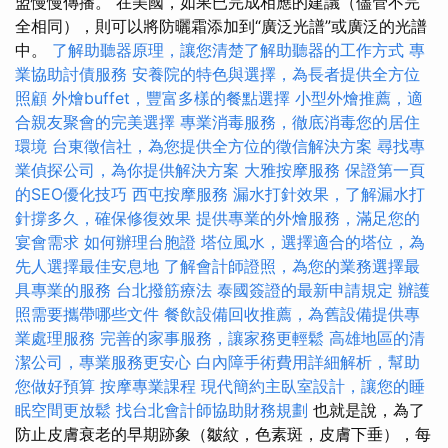
盟慢慢傳播。 在美國，如果已完成相應的建議（儘管不完
全相同），則可以將防曬霜添加到“廣泛光譜”或廣泛的光譜
中。
了解助聽器原理，讓您清楚了解助聽器的工作方式
專
業協助討債服務
安養院的特色與選擇，為長者提供全方位
照顧
外燴buffet，豐富多樣的餐點選擇
小型外燴推薦，適
合親友聚會的完美選擇
專業消毒服務，徹底消毒您的居住
環境
台東徵信社，為您提供全方位的徵信解決方案
尋找專
業偵探公司，為你提供解決方案
大雅按摩服務
保證第一頁
的SEO優化技巧
西屯按摩服務
漏水打針效果，了解漏水打
針撐多久，確保修復效果
提供專業的外燴服務，滿足您的
宴會需求
如何辦理台胞證
塔位風水，選擇適合的塔位，為
先人選擇最佳安息地
了解會計師證照，為您的業務選擇最
具專業的服務
台北撥筋療法
泰國簽證的最新申請規定
辦護
照需要攜帶哪些文件
餐飲設備回收推薦，為舊設備提供專
業處理服務
完善的家事服務，讓家務更輕鬆
高雄地區的清
潔公司，專業服務更安心
白內障手術費用詳細解析，幫助
您做好預算
按摩專業課程
現代簡約主臥室設計，讓您的睡
眠空間更放鬆
找台北會計師協助財務規劃
也就是說，為了
防止皮膚衰老的早期跡象（皺紋，色素斑，皮膚下垂），每