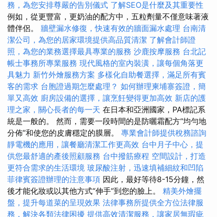
務，為您安排尊嚴的告別儀式
了解SEO是什麼及其重要性
例如，從更豐富，更奶油的配方中，五粒劑量不僅意味著液
體伴侶。
牆壁漏水修復，快速有效的牆面漏水處理
台南清
潔公司，為您的居家環境提供高品質清潔
了解會計師證
照，為您的業務選擇最具專業的服務
沙鹿按摩服務
台北記
帳士事務所專業服務
現代風格的室內裝潢，讓每個角落更
具魅力
新竹外燴服務方案
多樣化自助餐選擇，滿足所有賓
客的需求
台胞證過期怎麼處理？
如何辦理柬埔寨簽證，簡
單又高效
廚房設備的選擇，讓烹飪變得更加高效
新店的護
理之家，關心長者的每一天
在日本和亞洲國家，PA標記系
統是一般的。 然而，需要一段時間的是防曬霜配方“均勻地
分佈”和使您的皮膚穩定的膜層。
專業會計師提供稅務諮詢
靜電機的應用，讓餐廳清潔工作更高效
台中月子中心，提
供您最舒適的產後照顧服務
台中撥筋療程
空間設計，打造
更符合需求的生活環境
玻尿酸注射，迅速填補細紋和凹陷
菲律賓簽證辦理的注意事項
因此，最好等待8-15分鐘，然
後才能化妝或以其他方式“伸手”到您的臉上。
精美外燴擺
盤，提升每道菜的呈現效果
法律事務所提供全方位法律服
務，解決各類法律困擾
提供高效清潔服務，讓家居無瑕疵