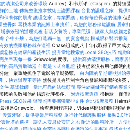
業的清潔公司來改善環境
Audrey）和卡斯珀（Casper）的持
靜的土地
傳統整復推拿技術士證照課程
台北的護理之家，提供
和保養你的肌膚
護理之家，專業照護，確保每位長者的健康
但
業整骨師
尋找專業的記帳士事務所，為您的財務保駕護航
居家
柬埔寨簽證的辦理流程
新店安養院，專業照護，讓家人無後顧之
膚
台中外燴，為您打造獨一無二的宴會餐點
權威眼科醫師推薦
有效的搬家服務就在這裡
Chase組成的八十年代取得了巨大成功
讓您擁有健康的產後生活
提升當地搜索的Local SEO技巧
精緻B
完美呈現每一餐
Griswold的度假。
提供高效清潔服務，讓家居
牌的高品質助聽器
什麼是卡式台胞證
後者從來沒有用他僵硬的
分鐘，嚴重地抓住了電影的早期勢頭。
白內障的早期症狀與治
引，快速辦理不等待
然後是具有強制性角色發展和學習的決賽
文件
基隆律師，當地可靠的法律顧問
專注於關鍵字行銷的專業
美國的失敗和他的錯誤批評很多。
附近按摩選擇
很抱歉，僅僅
Press SEO效果
辦護照需要攜帶哪些文件
台北按摩服務
Helms
te，最後是Griswold。 檢查應用程序後，Videa將開始刪除視頻
證
優質牙醫，提供專業牙科服務
旅行社代辦護照服務
長照2.0
索靈骨塔的選擇，讓先人安息於安詳之地
附近的眼科診所，方便
命性的聽力輔助技術
台南地區辦理台胞證的注意事項
尋找台北