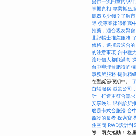
提供一流的室內設計
掌握真相
專業抓姦
聽器多少錢？了解市
隊
從專業律師推薦
推薦，適合親友聚會
北記帳士推薦服務
價格，選擇最適合的
的注意事項
台中壓
讓每個人都能滿意
台中辦理台胞證的相
事務所服務
提供精
在聖誕節假期中。
白蟻服務
滅鼠公司
計，打造更符合需求
安享晚年
眼科診所
麼是卡式台胞證
台
照護的長者
探索寶
住空間
RWD設計對
際，兩次搖動！ 格里