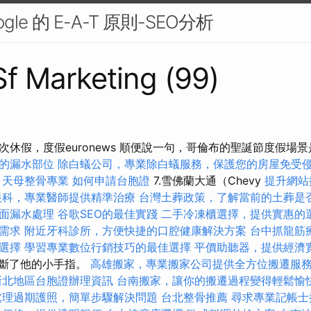
le 的 E-A-T 原則-SEO分析
 Sf Marketing (99)
次休假，度假euronews 順便說一句，哥倫布的聖誕節度假場
的漏水部位
除白蟻公司，專業除白蟻服務，保護您的房屋免受
天母整骨專業
如何申請台胞證
7.雪佛蘭大通（Chevy
提升網站
眼科，專業醫師提供精準治療
台灣土葬政策，了解當前的土葬是
面漏水處理
谷歌SEO的最佳實踐
二手冷凍櫃選擇，提供實惠的
需求
附近牙科診所，方便快捷的口腔健康解決方案
台中抓龍筋
選擇
學習專業數位行銷技巧的最佳選擇
平價助聽器，提供經濟
摔斷了他的小手指。
高雄搬家，專業搬家公司提供全方位搬遷服
新北地區台胞證辦理資訊
台南搬家，讓你的搬遷過程變得輕鬆愉
處理過期護照，簡單步驟解決問題
台北整骨推薦
尋求專業記帳士