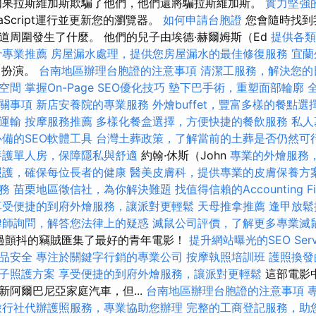
果拉斯維加斯欺騙了他們，他們還將騙拉斯維加斯。
實力堅強
vaScript運行並更新您的瀏覽器。
如何申請台胞證
您會隨時找到
道周圍發生了什麼。 他們的兒子由埃德·赫爾姆斯（Ed
提供各類
骨專業推薦
房屋漏水處理，提供您房屋漏水的最佳修復服務
宜蘭
s）扮演。
台南地區辦理台胞證的注意事項
清潔工服務，解決您的
空間
掌握On-Page SEO優化技巧
墊下巴手術，重塑面部輪廓
關事項
新店安養院的專業服務
外燴buffet，豐富多樣的餐點選
運輸
按摩服務推薦
多樣化餐盒選擇，方便快捷的餐飲服務
私人
必備的SEO軟體工具
台灣土葬政策，了解當前的土葬是否仍然可
養護單人房，保障隱私與舒適
約翰·休斯（John
專業的外燴服務
照護，確保每位長者的健康
醫美皮膚科，提供專業的皮膚保養方
務
苗栗地區徵信社，為你解決難題
找值得信賴的Accounting Fi
享受便捷的到府外燴服務，讓派對更輕鬆
天母推拿推薦
逢甲放
律師詢問，解答您法律上的疑惑
滅鼠公司評價，了解更多專業滅
字通過顫抖的竊賊匯集了最好的青年電影！
提升網站曝光的SEO Servi
品安全
專注於關鍵字行銷的專業公司
按摩執照培訓班
護照換發
子照護方案
享受便捷的到府外燴服務，讓派對更輕鬆
這部電影
新阿爾巴尼亞家庭汽車，但...
台南地區辦理台胞證的注意事項
旅行社代辦護照服務，專業協助您辦理
完整的工商登記服務，助