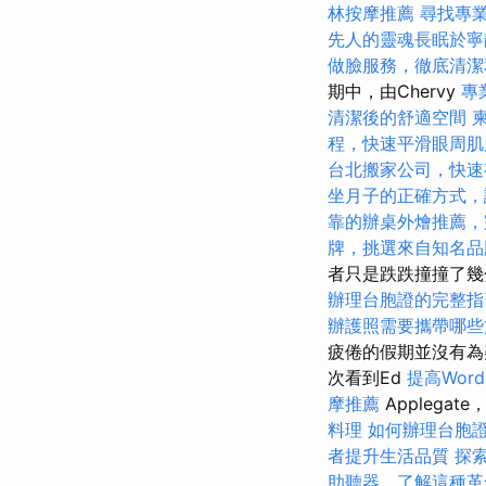
林按摩推薦
尋找專
先人的靈魂長眠於寧
做臉服務，徹底清潔
期中，由Chervy
專
清潔後的舒適空間
程，快速平滑眼周肌
台北搬家公司，快速
坐月子的正確方式，
靠的辦桌外燴推薦，
牌，挑選來自知名品
者只是跌跌撞撞了幾
辦理台胞證的完整指
辦護照需要攜帶哪些
疲倦的假期並沒有為
次看到Ed
提高Word
摩推薦
Applega
料理
如何辦理台胞
者提升生活品質
探
助聽器，了解這種革