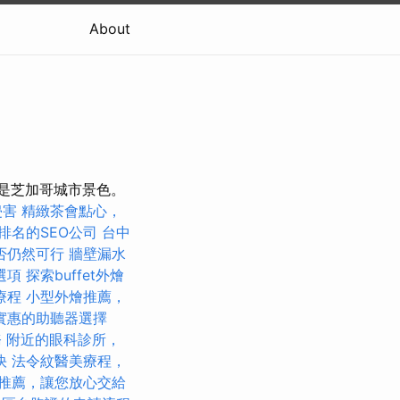
About
景是芝加哥城市景色。
侵害
精緻茶會點心，
排名的SEO公司
台中
否仍然可行
牆壁漏水
選項
探索buffet外燴
療程
小型外燴推薦，
實惠的助聽器選擇
務
附近的眼科診所，
快
法令紋醫美療程，
推薦，讓您放心交給