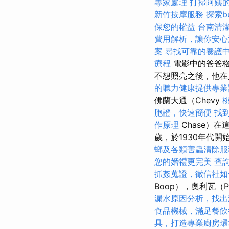
專家處理
打掃阿姨
新竹按摩服務
探索b
保您的權益
台南清
費用解析，讓你安心
案
尋找可靠的養護
療程
電影中的爸爸格
不想照亮之後，他在
的聽力健康提供專業
佛蘭大通（Chevy
胞證，快速簡便
找到
作原理
Chase）
歲，於1930年代開
螂及各類害蟲清除服
您的婚禮更完美
查
抓姦蒐證，徵信社如
Boop），奧利瓦（
漏水原因分析，找出
食品機械，滿足餐飲
具，打造專業廚房環