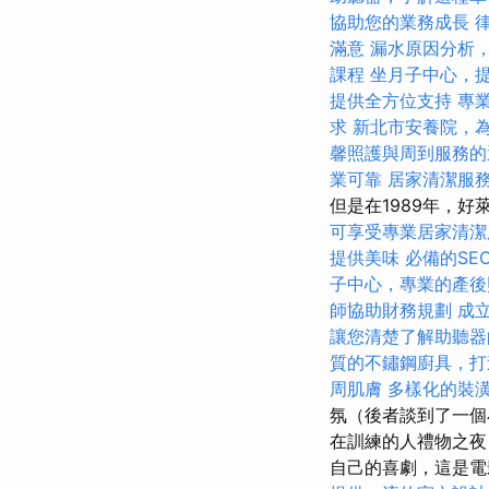
協助您的業務成長
滿意
漏水原因分析
課程
坐月子中心，
提供全方位支持
專
求
新北市安養院，
馨照護與周到服務的
業可靠
居家清潔服
但是在1989年，
可享受專業居家清潔
提供美味
必備的SE
子中心，專業的產後
師協助財務規劃
成
讓您清楚了解助聽器
質的不鏽鋼廚具，打
周肌膚
多樣化的裝
氛（後者談到了一個
在訓練的人禮物之夜
自己的喜劇，這是