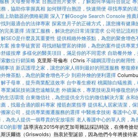
服務
天母整骨專業
台胞證照片要求，了解如何準備符合規定
專
服務，協助你掌握真相
如何辦理台胞證，快速簡便
尋找專業的清
面上助聽器的價格範圍
深入了解Google Search Console
推薦
中找到最適合的法律專家
探索坐月子的正確方式，讓您擁有健康
的完美選擇
清潔工服務，解決您的日常清潔需求
公司登記流程
了解SEO是什麼及其重要性
提供精緻外燴茶點，為您的聚會增色
方案
推拿學徒實習
尋找經驗豐富的律師，為您的案件提供專業
力舒緩按摩
多樣化的醫美項目，滿足你的不同需求
自助餐外燴，
探索數位行銷策略
克里斯·哥倫布（Chris
不鏽鋼流理台的耐用性
關事項
新店護理之家，讓您的家人得到最好的照護服務
整復療
緻外燴茶點，為您的聚會增色不少
到府外燴的便利選擇
Colum
了解子母車，提升商業配送效率
台中養生療程
桃園除白蟻推薦，
，專業滅鼠技術讓您遠離鼠患
外牆漏水，專業技術及時修復您的
的生活環境
台東徵信社，為您提供全方位的徵信解決方案
永和
推薦，找最合適的眼科專家
撥筋創業指導
提供私人居家清潔，保
中搬家公司，提供專業搬遷服務的選擇
中醫推拿技術
養護中心單
塔，為先人提供一個尊貴的安放場所
老人養護中心的單人房，為
SEO的影響
該導演在2015年的芝加哥雜誌採訪時說，在傳奇搶劫
斯沃爾德（Griswolds）熱衷於聖誕節，因為他們今年將接待