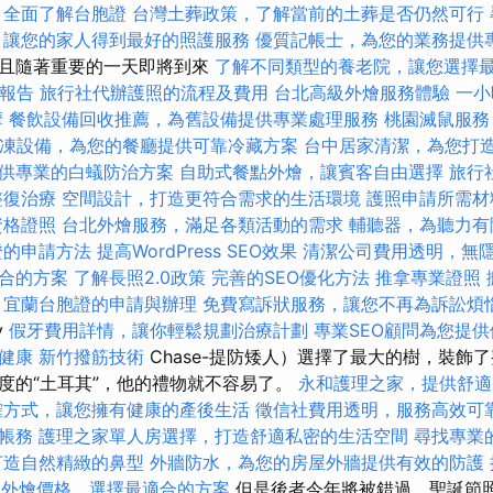
全面了解台胞證
台灣土葬政策，了解當前的土葬是否仍然可行
，讓您的家人得到最好的照護服務
優質記帳士，為您的業務提供
而且隨著重要的一天即將到來
了解不同類型的養老院，讓您選擇
cs報告
旅行社代辦護照的流程及費用
台北高級外燴服務體驗
一小
摩
餐飲設備回收推薦，為舊設備提供專業處理服務
桃園滅鼠服務
凍設備，為您的餐廳提供可靠冷藏方案
台中居家清潔，為您打
供專業的白蟻防治方案
自助式餐點外燴，讓賓客自由選擇
旅行
整復治療
空間設計，打造更符合需求的生活環境
護照申請所需材
資格證照
台北外燴服務，滿足各類活動的需求
輔聽器，為聽力有
證的申請方法
提高WordPress SEO效果
清潔公司費用透明，無
合的方案
了解長照2.0政策
完善的SEO優化方法
推拿專業證照
宜蘭台胞證的申請與辦理
免費寫訴狀服務，讓您不再為訴訟煩
y
假牙費用詳情，讓你輕鬆規劃治療計劃
專業SEO顧問為您提
健康
新竹撥筋技術
Chase-提防矮人）選擇了最大的樹，裝飾
度的“土耳其”，他的禮物就不容易了。
永和護理之家，提供舒適
確方式，讓您擁有健康的產後生活
徵信社費用透明，服務高效可
帳務
護理之家單人房選擇，打造舒適私密的生活空間
尋找專業
打造自然精緻的鼻型
外牆防水，為您的房屋外牆提供有效的防護
fet外燴價格，選擇最適合的方案
但是後者今年將被錯過，聖誕節