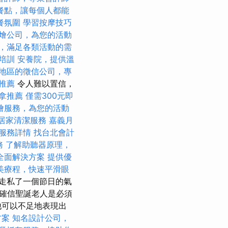
餐點，讓每個人都能
餐氛圍
學習按摩技巧
燴公司，為您的活動
，滿足各類活動的需
培訓
安養院，提供溫
地區的徵信公司，專
推薦
令人難以置信，
拿推薦
僅需300元即
燴服務，為您的活動
業居家清潔服務
嘉義月
服務詳情
找台北會計
務
了解助聽器原理，
全面解決方案
提供優
美療程，快速平滑眼
走私了一個節日的氣
確信聖誕老人是必須
他可以不足地表現出
方案
知名設計公司，