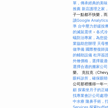
單，傳承經典的美味
推薦
新店護理之家
子一點都不快樂，
讀Google Analyti
準
台中壓力舒緩按
的滅鼠需求
-
各式冷
蟻防治專家，為您提
業協助您辦理
天母
做準備
國際整復師
的輔助設備
杜拜簽
外燴價格，選擇最適
選擇合適的搬家公司
樂。 克拉克（Chev
眼科診所，確保眼睛
公司那裡獲得一年一
顧
探索坐月子的正
找專業會計公司處理
中水療
隆鼻手術，
Services
探索buf