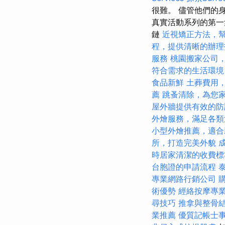
很難。 儘管他們的
真實活動系列的第一
鏈
近視矯正方法，
程，提供清晰的辦理
服務
桃園搬家公司
符合需求的生活環境
食品新鮮
土葬費用
薦
跳蚤清除，為您
屋外牆提供有效的防
外燴服務，滿足各類
小型外燴推薦，適合
所，打造完美外貌
時居家清潔的收費標
台胞證的申請流程
專業網路行銷公司
術優勢
經絡按摩專
尋技巧
推拿與整骨
業推薦
優質記帳士