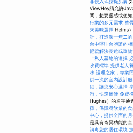
非侵入式拉提肌膚
如
ViewHey請允許Ja
問，想要靈感或想知
行業的多元需求
整
來美味選擇
Helm
計，打造獨一無二的
台中辦理台胞證的相
輕鬆解決長途或重物
上私人墓地的選擇
收費標準
提供老人
味
護理之家，專業
供一流的室內設計服
細，讓您安心選擇
證，快速簡便
免費
Hughes）的名
擇，保障餐飲業的食
中心，提供全面的月
是具有奇異功能的全
消毒您的居住環境