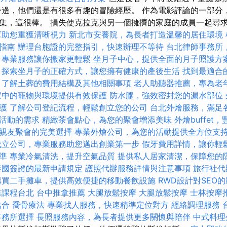
身邊，他們還是有很多有趣的冒險經歷。 作為電影評論的一部分，
集，這很棒。 損失使克拉克與另一個擁擠的家庭的成員一起尋求出
幫助您重獲清晰視力
新北市安養院，為長者打造溫馨的居住環境
指南
辦理台胞證的完整指引，快速辦理不等待
台北律師事務所
，專業服務讓你搬家更輕鬆
坐月子中心，提供全面的月子照護方
探索坐月子的正確方式，讓您擁有健康的產後生活
找到最適合
，了解土葬的費用結構及其他相關事項
老人助聽器推薦，專為老
家中的寵物與環境提供有效保護
防水膠，強效密封您的漏水部位
護
了解公司登記流程，輕鬆創立您的公司
台北外燴服務，滿足
活動的需求
精緻茶會點心，為您的聚會增添美味
外燴buffe
親友聚會的完美選擇
專業外燴公司，為您的活動提供全方位支
成立公司，專業服務助您邁出創業第一步
假牙費用詳情，讓你輕
準
專業冷氣清洗，提升空氣品質
提供私人居家清潔，保障您的
泰國簽證的最新申請規定
護照代辦服務詳情與注意事項
旅行社代
購買二手攤車，提供高效便捷的移動餐飲設施
RWD設計對SEO
業課程台北
台中推拿推薦
大腿放鬆按摩
大腿放鬆按摩
士林按摩
結合
喬骨療法
專業找人服務，快速精準定位對方
經絡調理服務
事務所選擇
長照服務內容，為長者提供更多關懷與陪伴
中式料理