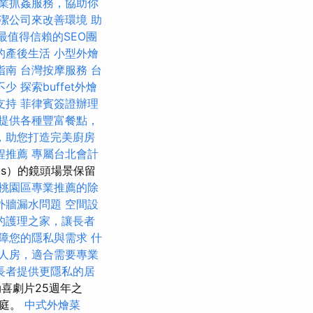
業抓姦服務，協助你
潔公司來改善環境
助
最值得信賴的SEO團
的產後生活
小型外燴
指南
台灣按摩服務
台
不少
探索buffet外燴
支持
菲律賓簽證辦理
提供各種豐富餐點，
，助您打造完美廚房
程推薦
專屬台北會計
bus）的鏡頭場景保留
桃園區專業推薦的除
外牆漏水問題
空間設
的護理之家，讓長者
障您的隱私與需求
什
人房，適合需要專業
長者提供更隱私的居
喜劇片25週年之
家庭。
中式外燴菜