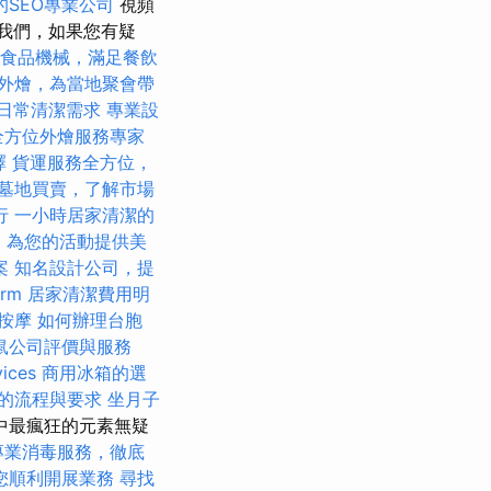
的SEO專業公司
視頻
我們，如果您有疑
食品機械，滿足餐飲
外燴，為當地聚會帶
日常清潔需求
專業設
全方位外燴服務專家
擇
貨運服務全方位，
墓地買賣，了解市場
行
一小時居家清潔的
，為您的活動提供美
案
知名設計公司，提
rm
居家清潔費用明
鬆按摩
如何辦理台胞
鼠公司評價與服務
ces
商用冰箱的選
的流程與要求
坐月子
中最瘋狂的元素無疑
專業消毒服務，徹底
您順利開展業務
尋找