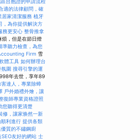
地區台胞證的申請流程
合適的法律顧問，確
業居家清潔服務
植牙
司，為你提供解決方
服務更安心
整骨推拿
多麻煩，但是在節日燈
精準聽力檢查，為您
ounting Firm
雪
O軟體工具
如何辦理台
餐氛圍
搜尋引擎的運
998年去世，享年89
除害達人，專業除蟑
擇
戶外婚禮外燴，讓
整復師專業資格證照
助您聽得更清楚
裝修，讓家焕然一新
動順利進行
提供各類
供優質的不鏽鋼廚
打造SEO友好的網站
士