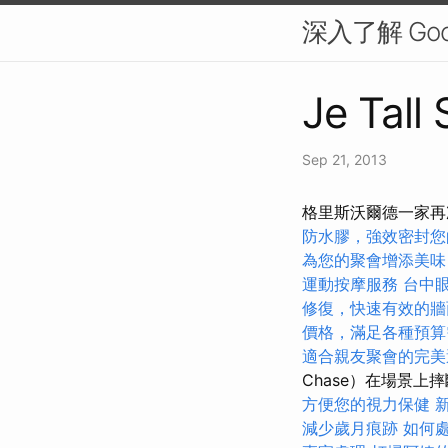
深入了解 Goog
Je Tall
Sep 21, 2013
格里斯沃爾德一家再
防水膠，強效密封您
為您的聚會增添美味
運動按摩服務
台中
修復，快速有效的牆
價格，滿足各種預算
適合親友聚會的完美
Chase）在場景上
方便您的視力保健
減少歲月痕跡
如何