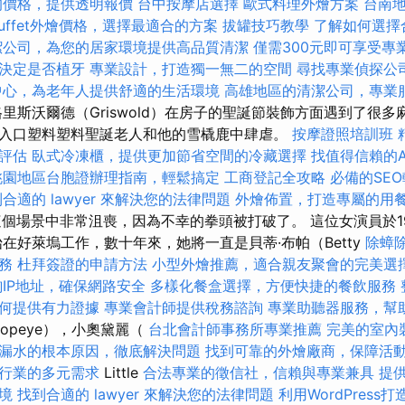
的價格，提供透明報價
台中按摩店選擇
歐式料理外燴方案
台南
uffet外燴價格，選擇最適合的方案
拔罐技巧教學
了解如何選擇
潔公司，為您的居家環境提供高品質清潔
僅需300元即可享受專
決定是否植牙
專業設計，打造獨一無二的空間
尋找專業偵探公
中心，為老年人提供舒適的生活環境
高雄地區的清潔公司，專業
里斯沃爾德（Griswold）在房子的聖誕節裝飾方面遇到了很
入口塑料塑料聖誕老人和他的雪橇鹿中肆虐。
按摩證照培訓班
評估
臥式冷凍櫃，提供更加節省空間的冷藏選擇
找值得信賴的Acc
桃園地區台胞證辦理指南，輕鬆搞定
工商登記全攻略
必備的SE
合適的 lawyer 來解決您的法律問題
外燴佈置，打造專屬的用
在這個場景中非常沮喪，因為不幸的拳頭被打破了。 這位女演員於1
始在好萊塢工作，數十年來，她將一直是貝蒂·布帕（Betty
除蟑
務
杜拜簽證的申請方法
小型外燴推薦，適合親友聚會的完美選
詢IP地址，確保網路安全
多樣化餐盒選擇，方便快捷的餐飲服務
何提供有力證據
專業會計師提供稅務諮詢
專業助聽器服務，幫
Popeye），小奧黛麗（
台北會計師事務所專業推薦
完美的室內
漏水的根本原因，徹底解決問題
找到可靠的外燴廠商，保障活
行業的多元需求
Little
合法專業的徵信社，信賴與專業兼具
提
境
找到合適的 lawyer 來解決您的法律問題
利用WordPress