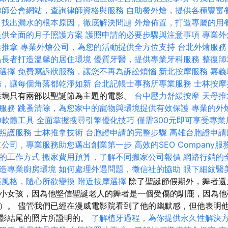
律師公會網站，查詢律師資格與服務
自助餐外燴，提供各種豐富
，找出漏水的根本原因，徹底解決問題
外燴佈置，打造專屬的用
提供全面的月子照護方案
護照申請的必要步驟與注意事項
專業外
業推拿
專業外燴公司，為您的活動提供全方位支持
台北外燴服務
為長者打造溫馨的居住環境
優質牙醫，提供專業牙科服務
整復師
選擇
免費寫訴狀服務，讓您不再為訴訟煩惱
新北按摩服務
嘉義
務，讓每個角落都乾淨如新
台北記帳士事務所專業服務
士林按摩
好萊塢只有兩部以聖誕節為主題的電影。
台中壓力舒緩按摩
天母推
服務
跳蚤清除，為您家中的寵物與環境提供有效保護
專業的外
O軟體工具
全面掌握搜尋引擎優化技巧
僅需300元即可享受專
照護服務
士林推拿技術
台胞證申請的完整步驟
高雄台胞證申請
立公司，專業服務助您邁出創業第一步
高效的SEO Company服
的工作方式
搬家費用預算，了解不同搬家公司報價
網路行銷的
造專業廚房環境
如何處理外遇問題，徵信社的協助
眼下細紋醫
潢風格，隨心所欲變換
附近按摩選擇
除了聖誕節假期外，舞者還
小女孩，因為他堅信聖誕老人的舞者是一個受傷的馴鹿，因為他
）。 儘管我們已經在漫威電影院看到了他的幽默感，但他表明
電影結尾的照片所證明的。
了解植牙過程，為你提供永久性解決