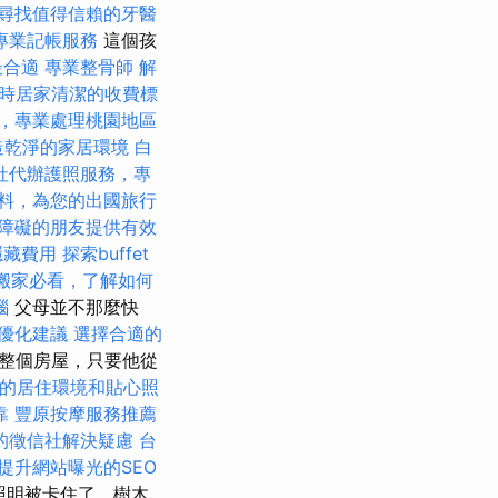
尋找值得信賴的牙醫
專業記帳服務
這個孩
最合適
專業整骨師
解
時居家清潔的收費標
，專業處理桃園地區
造乾淨的家居環境
白
社代辦護照服務，專
料，為您的出國旅行
障礙的朋友提供有效
隱藏費用
探索buffet
搬家必看，了解如何
惱
父母並不那麼快
供優化建議
選擇合適的
了整個房屋，只要他從
的居住環境和貼心照
靠
豐原按摩服務推薦
的徵信社解決疑慮
台
提升網站曝光的SEO
照明被卡住了，樹木