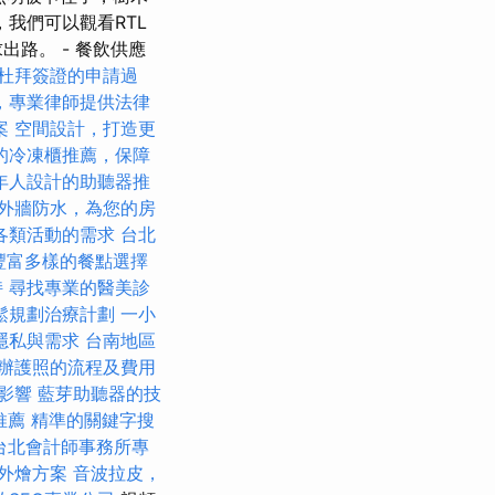
我們可以觀看RTL
路。 - 餐飲供應
杜拜簽證的申請過
，專業律師提供法律
案
空間設計，打造更
的冷凍櫃推薦，保障
年人設計的助聽器推
外牆防水，為您的房
各類活動的需求
台北
t，豐富多樣的餐點選擇
持
尋找專業的醫美診
鬆規劃治療計劃
一小
隱私與需求
台南地區
辦護照的流程及費用
的影響
藍芽助聽器的技
推薦
精準的關鍵字搜
台北會計師事務所專
外燴方案
音波拉皮，