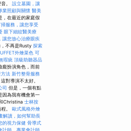
續聲音。
設立墓園，讓
專業照顧與關懷
醫美
是，在最近的家庭假
打掃服務，讓您享受
憂
眼下細紋醫美療
，讓您放心治療眼疾
，不再是Rusty
探索
UFFET外燴菜色
可
無瑕疵
頂級助聽器品
臉龐扮演角色，而前
療方法
新竹整骨服務
，這對導演不太好。
公司
但是，一個有點
是因為我有機會第一
和Christina
士林按
的過程。
歐式風格外燴
計畫解讀，如何幫助長
您的視力保健
骨導式
會計師，專業會計師