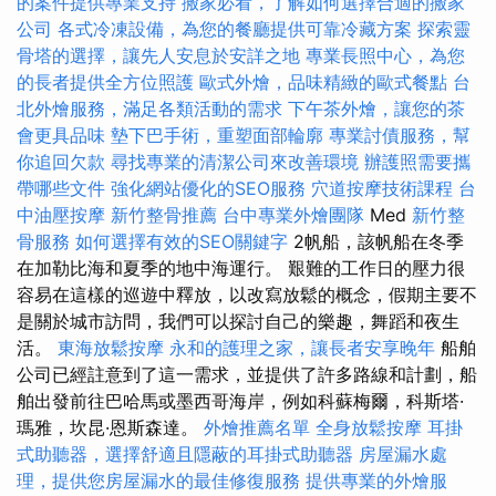
的案件提供專業支持
搬家必看，了解如何選擇合適的搬家
公司
各式冷凍設備，為您的餐廳提供可靠冷藏方案
探索靈
骨塔的選擇，讓先人安息於安詳之地
專業長照中心，為您
的長者提供全方位照護
歐式外燴，品味精緻的歐式餐點
台
北外燴服務，滿足各類活動的需求
下午茶外燴，讓您的茶
會更具品味
墊下巴手術，重塑面部輪廓
專業討債服務，幫
你追回欠款
尋找專業的清潔公司來改善環境
辦護照需要攜
帶哪些文件
強化網站優化的SEO服務
穴道按摩技術課程
台
中油壓按摩
新竹整骨推薦
台中專業外燴團隊
Med
新竹整
骨服務
如何選擇有效的SEO關鍵字
2帆船，該帆船在冬季
在加勒比海和夏季的地中海運行。 艱難的工作日的壓力很
容易在這樣的巡遊中釋放，以改寫放鬆的概念，假期主要不
是關於城市訪問，我們可以探討自己的樂趣，舞蹈和夜生
活。
東海放鬆按摩
永和的護理之家，讓長者安享晚年
船舶
公司已經註意到了這一需求，並提供了許多路線和計劃，船
舶出發前往巴哈馬或墨西哥海岸，例如科蘇梅爾，科斯塔·
瑪雅，坎昆·恩斯森達。
外燴推薦名單
全身放鬆按摩
耳掛
式助聽器，選擇舒適且隱蔽的耳掛式助聽器
房屋漏水處
理，提供您房屋漏水的最佳修復服務
提供專業的外燴服