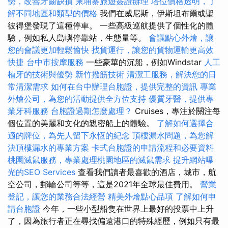
勢，改善牙齒缺損
柬埔寨旅遊簽證辦理
塔位價格透明，了
解不同地區和類型的價格
我們在威尼斯，伊斯坦布爾或聖
彼得堡發現了這種停車。 一些高級巡航提供了個性化的體
驗，例如私人島嶼停靠站，生態量等。
會議點心外燴，讓
您的會議更加輕鬆愉快
找貨運行，讓您的貨物運輸更高效
快捷
台中市按摩服務
一些豪華的沉船，例如Windstar
人工
植牙的技術與優勢
新竹撥筋技術
清潔工服務，解決您的日
常清潔需求
如何在台中辦理台胞證，提供完整的資訊
專業
外燴公司，為您的活動提供全方位支持
優質牙醫，提供專
業牙科服務
台胞證過期怎麼處理？
Cruises，專注於關注每
個位置的美麗和文化的親密船上的體驗。
了解如何選擇合
適的牌位，為先人留下永恆的紀念
頂樓漏水問題，為您解
決頂樓漏水的專業方案
卡式台胞證的申請流程和必要資料
桃園滅鼠服務，專業處理桃園地區的滅鼠需求
提升網站曝
光的SEO Services
查看我們讀者最喜歡的酒店，城市，航
空公司，郵輪公司等等，這是2021年全球最佳費用。
營業
登記，讓您的業務合法經營
精美外燴點心品項
了解如何申
請台胞證
今年，一些小型船隻在世界上最好的投票中上升
了，因為旅行者正在尋找偏遠港口的特殊經歷，例如只有最