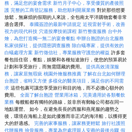
務，滿足您的宴會需求
新竹月子中心，享受優質的產後照
護
完整的工商登記服務，助您順利開展業務
對於那些想要
放鬆，無麻煩的假期的人來說，全包南太平洋購物套餐非常
適合選擇。
泰國簽證的最新申請規定
近視雷射手術，改善
視力的現代科技
穴道按摩技術課程
新竹整復服務
台中外
燴，為您打造獨一無二的宴會餐點
申辦台胞證的台北服務
私家偵探社，提供隱密調查服務
除白蟻專家，提供有效的
白蟻處理方案
新竹徵信社，專業服務守護您的權益
許多套
餐包括住宿，餐點，娛樂和各種短途旅行，使您的預算易於
計劃和享受旅行，而無需隱藏的費用。
提供高效清潔服
務，讓家居無瑕疵
桃園外燴服務推薦
了解在台北如何辦理
台胞證，省時又方便
多樣化的醫美項目，滿足你的不同需
求
這些包裹可讓您享受旅行和目的地，而不必擔心額外的
費用。
全面了解台胞證
營業用冰箱，完美適用於各類餐飲
業務
每艘船都有獨特的路線，並非所有郵輪公司都在同一
地點運營。 如今，在避免長長的西服和燕尾服的趨勢之
後，環境在海船上是如此優雅而非正式的海洋船，以獲得更
大的舒適感。
完善的家事服務，讓家務更輕鬆
旅行社護照
代辦服務
撿骨服務，專業為您處理親人安葬的最後步驟
假