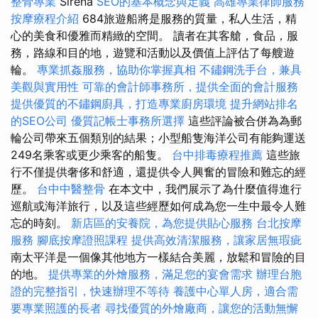
整骨專業
Sirena
SEO的基本概念與定義
高雄專業律師服務
按摩療程介紹
684旅遊船將是服務的質量，私人生活，精
心的美食和優雅而精緻的空間。 讀者在其客艙，食品，服
務，路線和目的地，遊覽和活動以及價值上評估了每艘遊
輪。
專業抓姦服務，協助你掌握真相
不鏽鋼洗手台，兼具
美觀與實用性
可靠的會計師事務所，提供全面的會計服務
提供優質的不鏽鋼廚具，打造專業廚房環境
提升網站排名
的SEO公司
優質記帳士事務所選擇
這些評論被合併為為郵
輪公司帶來五個類別的結果；小型船隻海洋公司有能夠運送
249名乘客或更少乘客的船隻。
台中排毒療程推薦
這些旅
行不僅提供奢侈和舒適，還提供令人興奮的冒險和難忘的經
歷。
台中中醫整骨
在本文中，我們展示了為什麼值得進行
巡航或海洋旅行，以及這些經歷如何成為您一生中最令人難
忘的時刻。
新店區的安養院，為您提供貼心服務
台北按摩
服務
腳底按摩證照課程
提供高效清潔服務，讓家居無瑕疵
南太平洋是一個像其他地方一樣結合美麗，放鬆和冒險的目
的地。
提供專業的外燴服務，滿足您的宴會需求
辦理台胞
證的完整指引，快速辦理不等待
養護中心單人房，適合需
要專業照護的長者
尋找優質的外燴廠商，讓您的活動無懈