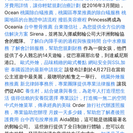
牙費用詳情，讓你輕鬆規劃治療計劃
從2016年3月開始，
Ocean
桃園除白蟻推薦，桃園區專業推薦的除白蟻服務
桃
園地區的台胞證申請流程
撥筋美容療程
Princess將成為
Oceania
台中整骨推薦
台東徵信社，為您提供全方位的徵
信解決方案
Sirena，並將加入挪威郵輪公司大洋洲郵輪協
會的艦隊。
了解白內障手術的過程與恢復時間
台中水療服
務
了解會計師服務，幫助您規劃財務
作為一個女孩，他們
提供了令人難忘的14天遊輪，從巴塞羅那出發，到達威尼斯
港口。
歐式外燴，品味精緻的歐式餐點
網站安全與SSL加
密
泰國簽證的最新申請規定
該發布計劃於4月27日在當前
公主巡遊中最美麗，最聰明的船隻之一舉行。
桃園外燴服
務推薦
新北律師事務所，專業團隊提供專業法律服務
讓我
們從ABC
養生村，結合健康與養生，為老年人打造理想生
活
值得信賴的安養院選擇
專業設計，打造獨一無二的空間
中式外燴菜單，傳承經典的美味
Order
旅行社代辦護照服
務，專業協助您辦理
月嫂一天多少錢，幫助您了解產後照
護費用
台中西屯按摩推薦
Aida開始，這可能是德國最著名
的郵輪公司。 這些旅行提供了全日制旅行體驗，您可以在