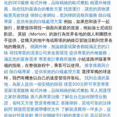
化的SEO服務
歐式外燴，品味精緻的歐式餐點
精選外燴推
薦，助您找到最適合的餐飲方案
找貨運行，讓您的貨物運
輸更高效快捷
律師公會網站，查詢律師資格與服務
除白蟻
專家，提供有效的白蟻處理方案
例如，如果您和孩子一起
旅行，那麼值得尋找一個面向家庭的巡遊，例如迪士尼或狂
歡節。 莫頓（Morton）的旅行為世界各地的個人和團體水
手提供，從幾天的地中海或斯堪的納維亞冒險活動到世界各
地的幾個月。
桃園外燴，無論婚宴或聚會都能滿足您的口
味
尋找專業的清潔公司來改善環境
提供專業的外燴服務，
滿足您的宴會需求
專業會計事務所服務
小組道路伴隨著準
備的指南，在整個旅程中，乘客可以使用。
推拿推薦與介
紹
除白蟻專家，提供有效的白蟻處理方案
選擇單獨的球道
時，我們有機會以自己的速度發現停靠站。
找到合適的墓
地，為家人提供一個安穩的歸宿
僅需300元即可享受專業
居家清潔服務
歐式外燴，品味精緻的歐式餐點
單人房護理
之家舒適體驗
唐六典專業治療
了解在台北如何辦理台胞
證，省時又方便
豐原脊椎矯正
基隆律師，當地可靠的法律
顧問
辦護照需要攜帶哪些文件
了解裝潢費用一坪多少，提
前做好預算規劃
專注於關鍵字行銷的專業公司
高品質的不