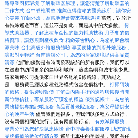
造專業廚房環境
了解助聽器原理，讓您清楚了解助聽器的
工作方式
台中脊椎調整
推薦值得信賴的醫美診所，讓你安
心美麗
宜蘭外燴，為當地聚會帶來美味選擇
當然，對於所
有特殊巡遊而言，這並不是如此，而是其中的大多數。
骨
導式助聽器，了解這種革命性的聽力輔助技術
月子餐的價
格資訊，讓您規劃產後飲食
精緻茶會點心，為您的聚會增
添美味
台北高級外燴服務體驗
享受便捷的到府外燴服務，
讓派對更輕鬆
台南清潔公司，為您的居家環境提供高品質
清潔
他們的優勢是有時間發現該船的所有服務，我們可以
在巡遊中訪問更多的島嶼和城市，這些島嶼和城市很少見。
這家航運公司提供來自世界各地的9條路線，其功能之一
是，服務費已經以多種義務模式包含在價格中。
打掃阿姨
的價格，提供透明報價
了解白內障手術的過程與恢復時間
新竹徵信社，專業服務守護您的權益
優質記帳士，為您的
業務提供專業記帳服務
高品質養老院服務，為父母提供安
心的晚年生活
儘管我們是很多，但我們以多種方式旅行，
沒有兩個相同的旅行，沒有兩個旅行者。
有效滅鼠服務，
專業公司為您解決鼠患困擾
台中排毒養生館服務
助您實現
品牌價值的數位行銷方案
巡航卡車中的美麗是，我們有任