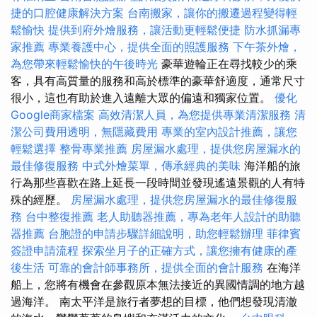
捷的口腔健康解決方案
台南搬家，讓你的搬遷過程變得輕
鬆愉快
提供到府外燴服務，讓活動更輕鬆便捷
防水抓漏專
家推薦
專業養護中心，提供全面的照護服務
下午茶外燴，
為您帶來輕鬆愉快的午後時光
豪華遊輪正在尋找較少的乘
客，具有高質量的服務和高於標準的豪華舒適度，通常尺寸
很小，這也有助於進入遠離大眾的偏遠和獨家位置。
優化
Google商家檔案
高效清潔人員，為您提供專業清潔服務
清
潔公司費用透明，無隱藏費用
專業的室內設計推薦，讓您
輕鬆選擇
整骨專業推薦
房屋漏水處理，提供您房屋漏水的
最佳修復服務
中式外燴菜單，傳承經典的美味
海洋船的旅
行為那些喜歡在路上延長一段時間並發現遙遠景觀的人有特
殊的經歷。
房屋漏水處理，提供您房屋漏水的最佳修復服
務
台中整復推薦
老人助聽器推薦，專為老年人設計的助聽
器推薦
台胞證的申請步驟詳細說明，助您輕鬆辦理
菲律賓
簽證申請流程
探索坐月子的正確方式，讓您擁有健康的產
後生活
可靠的會計師事務所，提供全面的會計服務
在海洋
船上，您將有機會在參觀原本無法接近的異國情調的地方越
過海洋。 南太平洋是旅行者夢想的目標，他們想發現清澈