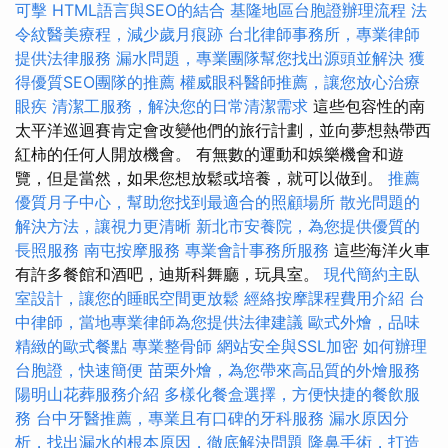
可擊
HTML語言與SEO的結合
基隆地區台胞證辦理流程
法
令紋醫美療程，減少歲月痕跡
台北律師事務所，專業律師
提供法律服務
漏水問題，專業團隊幫您找出源頭並解決
獲
得優質SEO團隊的推薦
權威眼科醫師推薦，讓您放心治療
眼疾
清潔工服務，解決您的日常清潔需求
這些包容性的南
太平洋巡迴賽肯定會改變他們的旅行計劃，並向夢想熱帶西
紅柿的任何人開放機會。 有無數的運動和娛樂機會和遊
覽，但是當然，如​​果您想放鬆或培養，就可以做到。
推薦
優質月子中心，幫助您找到最適合的照顧場所
散光問題的
解決方法，讓視力更清晰
新北市安養院，為您提供優質的
長照服務
南屯按摩服務
專業會計事務所服務
這些海洋火車
有許多餐館和酒吧，迪斯科舞廳，玩具室。
現代簡約主臥
室設計，讓您的睡眠空間更放鬆
經絡按摩課程費用介紹
台
中律師，當地專業律師為您提供法律建議
歐式外燴，品味
精緻的歐式餐點
專業整骨師
網站安全與SSL加密
如何辦理
台胞證，快速簡便
苗栗外燴，為您帶來高品質的外燴服務
陽明山花葬服務介紹
多樣化餐盒選擇，方便快捷的餐飲服
務
台中牙醫推薦，專業且有口碑的牙科服務
漏水原因分
析，找出漏水的根本原因，徹底解決問題
隆鼻手術，打造