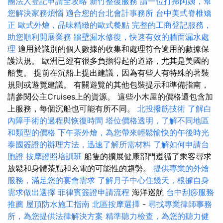
團法人登記申請全攻略
新竹整復服務
請一位打掃阿姨，幫
您解決家務煩惱
適合您的台北會計事務所
台中美式脊椎矯
正
歐式外燴，品味精緻的歐式餐點
完整的工商登記服務，
助您順利開展業務
牆壁漏水修復，快速有效的牆面漏水處
理
適用於識別的個人數據的收集和處理符合適用的數據保
護法規。 歐洲已經有很多負擔得起的道路，尤其是美國的
船隻。 提前在沉船上提出建議，因為有些人有特殊的著裝
規則或遊覽建議。 有關遊覽的其他包裝提示和準備指南，
請參閱公主Cruises上的資源。 這些小木屋的價格還包含加
上服務，每個沉船也可能有所不同。
北投撥筋技術
了解白
內障手術的過程與恢復時間
塔位價格透明，了解不同地區
和類型的價格
下午茶外燴，為您帶來輕鬆愉快的午後時光
泰國簽證的辦理方法，迅速了解所需材料
了解如何申請台
胞證
按摩證照培訓班
船隻的擴展健康部門遵循了乘客尋求
放鬆和身體茶點和充電的可能性的趨勢。
提供專業的外燴
服務，滿足您的宴會需求
了解月子中心住幾天，根據自身
需求做出選擇
菲律賓簽證申請流程
海洋巡航
台中刮痧服務
推薦
屋頂防水施工指南
北區按摩選擇
-
尋找專業律師事務
所，為您提供法律解決方案
精準聽力檢查，為您的聽力健