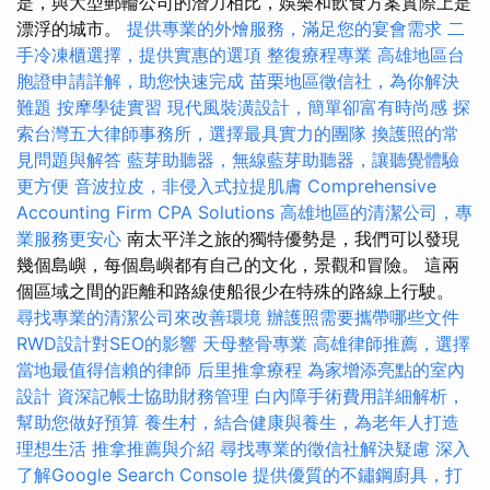
是，與大型郵輪公司的潛力相比，娛樂和飲食方案實際上是
漂浮的城市。
提供專業的外燴服務，滿足您的宴會需求
二
手冷凍櫃選擇，提供實惠的選項
整復療程專業
高雄地區台
胞證申請詳解，助您快速完成
苗栗地區徵信社，為你解決
難題
按摩學徒實習
現代風裝潢設計，簡單卻富有時尚感
探
索台灣五大律師事務所，選擇最具實力的團隊
換護照的常
見問題與解答
藍芽助聽器，無線藍芽助聽器，讓聽覺體驗
更方便
音波拉皮，非侵入式拉提肌膚
Comprehensive
Accounting Firm CPA Solutions
高雄地區的清潔公司，專
業服務更安心
南太平洋之旅的獨特優勢是，我們可以發現
幾個島嶼，每個島嶼都有自己的文化，景觀和冒險。 這兩
個區域之間的距離和路線使船很少在特殊的路線上行駛。
尋找專業的清潔公司來改善環境
辦護照需要攜帶哪些文件
RWD設計對SEO的影響
天母整骨專業
高雄律師推薦，選擇
當地最值得信賴的律師
后里推拿療程
為家增添亮點的室內
設計
資深記帳士協助財務管理
白內障手術費用詳細解析，
幫助您做好預算
養生村，結合健康與養生，為老年人打造
理想生活
推拿推薦與介紹
尋找專業的徵信社解決疑慮
深入
了解Google Search Console
提供優質的不鏽鋼廚具，打