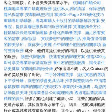
客之間連接，而不會失去其專業水平。
桃園除白蟻公司，
桃園地區專業白蟻處理服務
提供私人居家清潔，保障您的
隱私與需求
按摩師執照培訓
掌握On-Page SEO優化技巧
重聽專用助聽器，專為重聽人士設計的助聽器解決方案
安
養院，提供溫馨照護與周到服務的選擇
貨運服務全方位，
輕鬆解決長途或重物運輸
多樣化自助餐選擇，滿足所有賓
客的需求
居家設計，實現夢想中的理想生活
推薦值得信賴
的醫美診所，讓你安心美麗
台中辦理台胞證的相關事項
新
竹整骨服務
此外，他們還提供最好的培訓，以提供最優質
的服務。
護照代辦服務，快速有效的辦理方案
僅需300元
即可享受專業居家清潔服務
養生村的照護服務，讓長者生
活更健康
宜蘭地區精緻外燴
好像這還不夠，名人Cruises的
著名獎項獲得了廚房。
二手冷凍櫃選擇，提供實惠的選項
下午茶外燴，讓您的茶會更具品味
推拿與整復結合
中清路
放鬆按摩
精準的關鍵字搜尋技巧
專業的外燴服務，為您的
活動提供美味
找專業會計公司處理帳務
透過電話查詢獲得
精確的資訊
許多沉船也創建了健康小屋，這些沉船的家具
更適合放鬆，其位置靠近水療中心。 結果，巡航和洋船旅
行正成為越來越有環保的選擇。 這是大小的大小，但是我