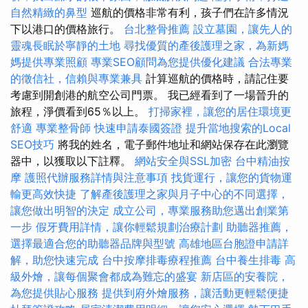
自然精緻的鼻型
巡航的價格非常有利，孩子們在許多情況
下以港口的價格旅行。
台北整骨推薦
設立墓園，讓先人的
靈魂長眠於寧靜的土地
尋找優質的產後護理之家，為新媽
媽提供專業照顧
專業SEO顧問為您提供優化建議
合法專業
的徵信社，信賴與專業兼具
計算巡航的價格時，請記住要
考慮到開創港的航空公司門票。 我已經看到了一場晉升的
旅程，淨價看到65％以上。
打掃家裡，讓您的居住環境更
舒適
專業整骨師
快速申請泰國簽證
提升當地搜索的Local
SEO技巧
將我的姓名，電子郵件地址和網站保存在此瀏覽
器中，以獲取以下註釋。
網站安全與SSL加密
台中精油按
摩
護照代辦服務詳情與注意事項
找貨運行，讓您的貨物運
輸更高效快捷
了解產後護理之家與月子中心的不同選擇，
讓您做出明智的決定
成立公司，專業服務助您邁出創業第
一步
假牙費用詳情，讓你輕鬆規劃治療計劃
助聽器推薦，
選擇最適合您的助聽器品牌與型號
高雄地區台胞證申請詳
解，助您快速完成
台中按摩排毒療程推薦
台中養生排毒
高
級外燴，讓每個聚會都成為難忘的盛宴
新店區的安養院，
為您提供貼心服務
提供到府外燴服務，讓活動更輕鬆便捷