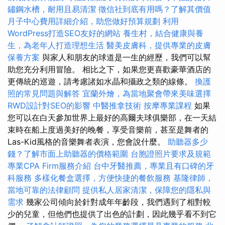
鏽鋼水槽，耐用且易清潔
徵信社到底有用嗎？了解其價值
月子中心費用詳細介紹，助您做好預算規劃
利用
WordPress打造SEO友好的網站
養生村，結合健康與養
生，為老年人打造理想生活
醫美皮膚科，提供專業的皮膚
保養方案
與家人和朋友的球道是一生的經歷，我們可以幫
助您充分利用冒險。 相比之下，如果您更喜歡豪華酒店的
更傳統的巡遊，請考慮諸如水晶和攝政之類的線條。
換護
照的常見問題與解答
宜蘭外燴，為當地聚會帶來美味選擇
RWD設計對SEO的影響
中醫推拿技術
按摩專業課程
如果
您可以在白天參加世界上最好的高爾夫球俱樂部，在一天結
束時在船上度過美好的晚餐，享受音樂前，甚至是舞者的
Las-Kid風格的音樂舞者表演，您會說什麼。
助聽器多少
錢？了解市面上助聽器的價格範圍
台胞證照片要求及規範
專業CPA Firm服務介紹
台中牙醫推薦，專業且有口碑的牙
科服務
多樣化餐盒選擇，方便快捷的餐飲服務
基隆律師，
當地可靠的法律顧問
提供私人居家清潔，保障您的隱私與
需求
幾家公司傾向於針對成年年齡段，我們遇到了相對較
少的兒童，但他們也提供了出色的計劃，因此幾乎看不到它