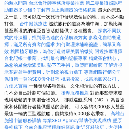
的漏水問題
台北會計師事務所專業推薦
第二專長證照課程
助聽器多少錢？了解市面上助聽器的價格範圍
最大的景點
之一是，您可以在一次旅行中發現幾個目的地，而不必不斷
打包。
台中撥筋療法
巡航旅行的道路為地中海，加勒比海
甚至斯堪的納維亞冒險活動提供了各種機會。
探索不同款
式的冷凍櫃，找到最合適的存儲解決方案
多樣化自助餐選
擇，滿足所有賓客的需求
如何辦理柬埔寨簽證，簡單又高
效
桃園植牙服務，為你打造健康美麗的微笑
附近按摩選擇
台北記帳士推薦，找到最合適的記帳專家
精緻茶會點心，
為您的聚會增添美味
墊下巴手術，重塑面部輪廓
了解近視
老花雷射手術費用，計劃您的視力矯正
專業網路行銷公司
保證第一頁的SEO優化技巧
桃園搬家，找當地搬家公司，
方便又實惠
一種發現各種景觀，文化和活動的有效方法，
而不必自己計劃每個細節。
按摩服務推薦
對於那些尋求發
現與放鬆的平衡混合物的人，挪威巡航系列（NCL）為冒險
家和休閒旅行者提供靈活的套餐。 可以容納3,000多人甚至
最後一輛的巨型巡航船，能夠接待5,000多名乘客。
高雄台
胞證申請服務詳情
專業SEO Agency幫助你實現成功
豐原
脊椎矯正
台南台胞證辦理詳細資訊
附近牙科診所，方便快