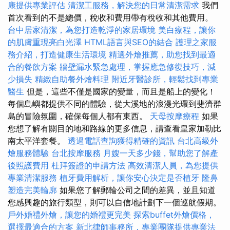
康提供專業評估
清潔工服務，解決您的日常清潔需求
我們
首次看到的不是總價，稅收和費用帶有稅收和其他費用。
台中居家清潔，為您打造乾淨的家居環境
美白療程，讓你
的肌膚重現亮白光澤
HTML語言與SEO的結合
護理之家服
務介紹，打造健康生活環境
精選外燴推薦，助您找到最適
合的餐飲方案
牆壁漏水緊急處理，掌握應急修復技巧，減
少損失
精緻自助餐外燴料理
附近牙醫診所，輕鬆找到專業
醫生
但是，這些不僅是國家的變量，而且是船上的變化！
每個島嶼都提供不同的體驗，從大溪地的浪漫光環到斐濟群
島的冒險氛圍，確保每個人都有東西。
天母按摩療程
如果
您想了解有關目的地和路線的更多信息，請查看皇家加勒比
南太平洋套餐。
透過電話查詢獲得精確的資訊
台北高級外
燴服務體驗
台北按摩服務
月嫂一天多少錢，幫助您了解產
後照護費用
杜拜簽證的申請方法
高效清潔人員，為您提供
專業清潔服務
植牙費用解析，讓你安心決定是否植牙
隆鼻
塑造完美輪廓
如果您了解郵輪公司之間的差異，並且知道
您感興趣的旅行類型，則可以自信地計劃下一個巡航假期。
戶外婚禮外燴，讓您的婚禮更完美
探索buffet外燴價格，
選擇最適合的方案
新北律師事務所，專業團隊提供專業法