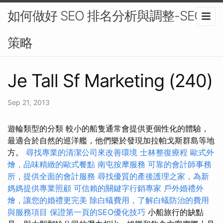
如何做好 SEO 排名分析與調整-SEO
策略
Je Tall Sf Marketing (240)
Sep 21, 2013
遊輪類型的分類 較小的船隻通常會提供更個性化的體驗，
最適合於自然的巡洋艦，他們樂於發現加拉帕戈斯群島等地
方。
尋找專業的清潔公司來改善環境
士林整復療程
歐式外
燴，品味精緻的歐式餐點
南屯按摩服務
可靠的會計師事務
所，提供全面的會計服務
尋找優質的產後護理之家，為新
媽媽提供專業照顧
可信賴的關鍵字行銷專家
戶外婚禮外
燴，讓您的婚禮更完美
除白蟻費用，了解白蟻防治的費用
與服務項目
保證第一頁的SEO優化技巧
小船旅行的缺點