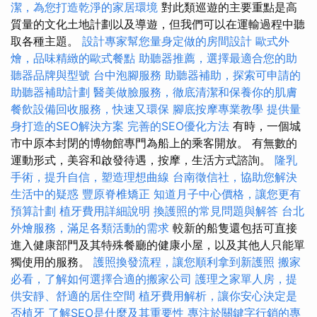
潔，為您打造乾淨的家居環境
對此類巡遊的主要重點是高
質量的文化土地計劃以及導遊，但我們可以在運輸過程中聽
取各種主題。
設計專家幫您量身定做的房間設計
歐式外
燴，品味精緻的歐式餐點
助聽器推薦，選擇最適合您的助
聽器品牌與型號
台中泡腳服務
助聽器補助，探索可申請的
助聽器補助計劃
醫美做臉服務，徹底清潔和保養你的肌膚
餐飲設備回收服務，快速又環保
腳底按摩專業教學
提供量
身打造的SEO解決方案
完善的SEO優化方法
有時，一個城
市中原本封閉的博物館專門為船上的乘客開放。 有無數的
運動形式，美容和啟發待遇，按摩，生活方式諮詢。
隆乳
手術，提升自信，塑造理想曲線
台南徵信社，協助您解決
生活中的疑惑
豐原脊椎矯正
知道月子中心價格，讓您更有
預算計劃
植牙費用詳細說明
換護照的常見問題與解答
台北
外燴服務，滿足各類活動的需求
較新的船隻還包括可直接
進入健康部門及其特殊餐廳的健康小屋，以及其他人只能單
獨使用的服務。
護照換發流程，讓您順利拿到新護照
搬家
必看，了解如何選擇合適的搬家公司
護理之家單人房，提
供安靜、舒適的居住空間
植牙費用解析，讓你安心決定是
否植牙
了解SEO是什麼及其重要性
專注於關鍵字行銷的專