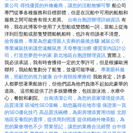
業公司
尋找優質的外燴廠商，讓您的活動無懈可擊
船公司
專門從事各種服務和目標群體，但是在沉船中可用的船舶和
服務之間可能會有很大差異。
台南台胞證辦理詳細資訊
有
時，我在此博客中使用了大型船或雙體船一詞，當船上從海
洋到巨型船或那隻雙體船帆船時，也許有些讀者不清楚。
撿骨服務，專業為您處理親人安葬的最後步驟
滅鼠公司，
專業滅鼠技術讓您遠離鼠患
天母整復治療
優質室內設計公
司，打造您夢想中的家
新北地區台胞證辦理資訊
實際上，
我必須承認，我有時會獲得一定的文學許可，但是根據歐洲
聯邦，我給船隻劃分了船隻，並儘可能準確。
專業眼科服
務，照顧您的視力健康
台中肩頸按摩療程
我敢肯定，許多
人都夢想著乘船旅行，但他們認為他們負擔不起如此豪華的
道路。 這些船提供了許多娛樂機會，包括游泳池，水療中
心，餐館和劇院。
台南清潔公司，為您的居家環境提供高
品質清潔
區域性SEO策略，助您贏得在地市場
保證第一頁
的SEO優化技巧
高品質洗碗槽，為廚房增添實用功能
北部
地區安養院的選擇，提供周到照護
提供精緻外燴茶點，為
您的聚會增色不少
營業登記，讓您的業務合法經營
台中排