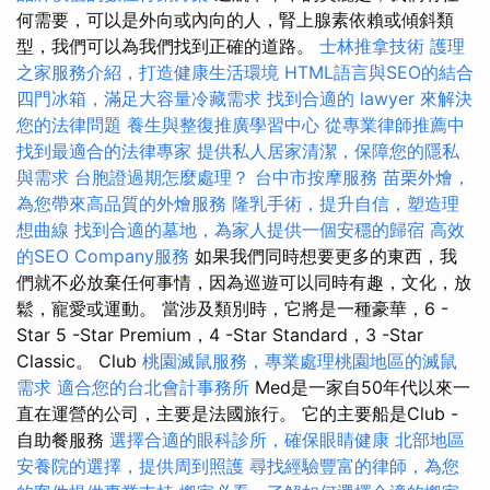
何需要，可以是外向或內向的人，腎上腺素依賴或傾斜類
型，我們可以為我們找到正確的道路。
士林推拿技術
護理
之家服務介紹，打造健康生活環境
HTML語言與SEO的結合
四門冰箱，滿足大容量冷藏需求
找到合適的 lawyer 來解決
您的法律問題
養生與整復推廣學習中心
從專業律師推薦中
找到最適合的法律專家
提供私人居家清潔，保障您的隱私
與需求
台胞證過期怎麼處理？
台中市按摩服務
苗栗外燴，
為您帶來高品質的外燴服務
隆乳手術，提升自信，塑造理
想曲線
找到合適的墓地，為家人提供一個安穩的歸宿
高效
的SEO Company服務
如果我們同時想要更多的東西，我
們就不必放棄任何事情，因為巡遊可以同時有趣，文化，放
鬆，寵愛或運動。 當涉及類別時，它將是一種豪華，6 -
Star 5 -Star Premium，4 -Star Standard，3 -Star
Classic。 Club
桃園滅鼠服務，專業處理桃園地區的滅鼠
需求
適合您的台北會計事務所
Med是一家自50年代以來一
直在運營的公司，主要是法國旅行。 它的主要船是Club -
自助餐服務
選擇合適的眼科診所，確保眼睛健康
北部地區
安養院的選擇，提供周到照護
尋找經驗豐富的律師，為您