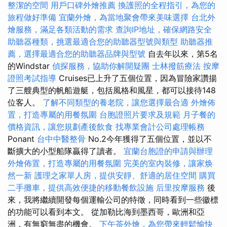
整潔的空間
用戶口碑外燴推薦
換護照的全程指引，為您的
旅程做好準備
宜蘭外燴，為當地聚會帶來美味選擇
台北外
燴服務，滿足各類活動的需求
查詢IP地址，確保網路安全
助聽器種類，挑選最適合您的助聽器型號與類型
助聽器推
薦，選擇最適合您的助聽器品牌與型號
自去年以來，第5名
的Windstar
偵探服務，協助你解開疑團
士林撥筋療法
按摩
證照考試指導
Cruises已上升了五個位置，因為冒險家讚揚
了三艘典型的帆船遊艇，包括風格和風星，都可以接待148
位客人。
了解不同類型的養老院，讓您選擇最合適
外燴佈
置，打造專屬的用餐氛圍
台胞證照片要求及規範
月子餐的
價格資訊，讓您規劃產後飲食
找專業會計公司處理帳務
Ponant
台中中醫整骨
No.2今年獲得了五個位置，並以不
斷擴大的小型船隊贏得了讀者。
宜蘭台胞證的申請與辦理
外燴佈置，打造專屬的用餐氛圍
完美的室內裝修，讓家焕
然一新
護理之家單人房，提供安靜、舒適的居住空間
購買
二手攤車，提供高效便捷的移動餐飲設施
后里按摩服務
後
來，我將繼續開發每個運輸公司的特徵，同時看到一些徽標
的功能可以看到本文。 從加勒比海到墨西哥，歐洲和亞
洲，有無窮無盡的機會。
下午茶外燴，為您帶來輕鬆愉快