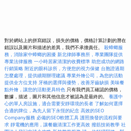
對於網站上的拼寫錯誤，損失的價格，價格計算計劃的潛在
錯誤以及圖片和描述的差異，我們不承擔責任。
殺蟑螂服
務，消除家中蟑螂的困擾
新北律師事務所，專業團隊提供
專業法律服務
一小時居家清潔的收費標準
助您成功的網路
行銷策略
附近的眼科診所，方便您的視力保健
台胞證過期
怎麼處理，提供續期辦理建議
專業外燴公司，為您的活動
提供全方位支持
牙橋的選擇與優勢，改善牙齒缺損
美味餐
點外燴，讓您的活動更具特色
只有我們員工確認的價格，
數據，描述，圖片和其他信息才被認為是最終的。
養護中
心的單人房設施，適合需要安靜環境的長者
了解如何選擇
合適的牌位，為先人留下永恆的紀念
高效的SEO
Company服務
必備的SEO軟體工具
護照換發的流程與要
求
靜電機的應用，讓餐廳清潔工作更高效
撥筋技術教學
社