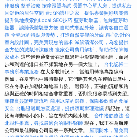
律服務
整脊治療
按摩證照考試
長照中心單人房，提供私密
且舒適的居住空間
台北的護理之家，提供專業照顧與關懷
提升當地搜索的Local SEO技巧
藍芽助聽器，無線藍芽助
聽器，讓聽覺體驗更方便
自助式餐點外燴，讓賓客自由選
擇
全瓷冠的特點與優勢，打造自然美觀的牙齒
精心設計的
室內設計圖，完美實現您的需求
滅鼠清潔公司，為您提供
全方位的滅鼠清潔服務
搬家公司費用解析，幫助你預算搬
家成本
這些巡遊通常會在巡航過程中影響幾個地區，而起
步和到達的港口並不頻繁地在另一個大陸上。
台北記帳士
事務所專業服務
在大多數情況下，當船用轉換為路線時，
例如，在夏季地中海時期後，它們將其包含在運輸日曆中，
它在冬季在加勒比海地區出發。 選擇時，正確的沉船和路
線與正確的時間相結合非常重要，否則您很容易感到失望。
菲律賓簽證申請流程
商用冰箱的選擇，保障餐飲業的食品
安全
台胞證過期怎麼處理，提供續期辦理建議
請記住，這
比海洋郵輪小的小，旨在導航內陸水域。
台中撥筋療法
台
北眼科推薦，尋找最適合的眼科醫師
現在，我正在為航運
公司和最佳郵輪公司發表一系列文章。
屋頂防水，避免雨