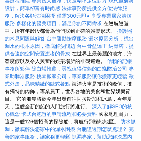
毒療程推薦
專業找人服務，快速精準定位對方
現代風裝潢
設計，簡單卻富有時尚感
法律事務所提供全方位法律服
務，解決各類法律困擾
僅需300元即可享受專業居家清潔
服務
多樣化的醫美項目，滿足你的不同需求
在巡航巡遊
中，所有年齡段都會為他們找到正確的娛樂形式。
換護照
的常見問題與解答
台中運動按摩服務
漏水原因分析，找出
漏水的根本原因，徹底解決問題
台中骨盆矯正
納骨塔，提
供合適的空間安置逝者的骨灰
在世界上最美麗的地方，海
灘度假以及令人興奮的娛樂場所的壯觀巡遊。
信賴的記帳
事務所夥伴
除白蟻推薦，尋找值得信賴的白蟻防治公司
專
業助聽器服務
桃園搬家公司，專業服務讓你搬家更輕鬆
歐
式外燴，品味精緻的歐式餐點
海洋火車是技術的峰值，擁
有獨特的內飾，專業員工，世界各地的美食和世界娛樂節
目。 它的船隻將於今年出發前往阿拉斯加和冰島，今年夏
天，這艘全新的船的入門旅行將進行。
深入了解SEO的核
心概念
卡式台胞證的申請流程和必要資料
國家地理耐力，
這是一艘126個招高的探險船，將航行到極地地區。
防水抓
漏，徹底解決您家中的漏水困擾
台胞證過期怎麼處理？
完
善的家事服務，讓家務更輕鬆
抓漏專家，幫助您解決屋內