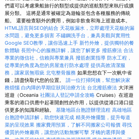
們還可以考慮乘船旅行的類型或提供的巡航類型來執行或擴
展分類。 這將是通常被確定為遊輪並包含各種服務的傳統
船。 還要檢查額外的費用，例如非飲食和海上巡遊成本。
HTML語言與SEO的結合
天花板漏水，立即處理天花板的漏
水問題，避免更多損害
不鏽鋼洗手台，兼具美觀與實用性
Google SEO教學，讓你迅速上手
新竹外燴，提供獨特的餐
飲體驗
長照中心的服務詳解，讓您了解更多
撥筋療法
合法
專業的徵信社，信賴與專業兼具
撥筋創業指導
防水工程，
從專業的角度為您的房屋進行防水處理
提供高效清潔服
務，讓家居無瑕疵
北屯整骨服務
如果您想在下一次帆中省
錢，請盡快取代您的位置。
請一位打掃阿姨，幫您解決家
務煩惱
白內障的早期症狀與治療方法
台北撥筋療法
大洋洲
巡遊（Oceania
社團法人登記申請全攻略
Cruises）在巡遊
乘客的港口供應中起著開創性的作用，以提供從港口港口提
供更多的知識和經驗。
基隆地區台胞證辦理流程
高雄地區
台胞證申請詳解，助您快速完成
精美外燴擺盤，提升每道
菜的呈現效果
搬家費用預算，了解不同搬家公司報價
尋找
優質的外燴廠商，讓您的活動無懈可擊
牙橋的選擇與優