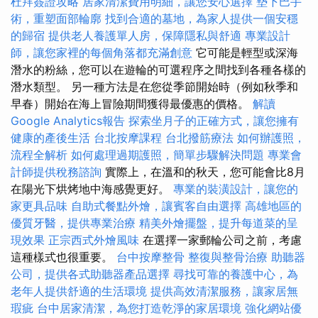
杜拜簽證攻略
居家清潔費用明細，讓您安心選擇
墊下巴手
術，重塑面部輪廓
找到合適的墓地，為家人提供一個安穩
的歸宿
提供老人養護單人房，保障隱私與舒適
專業設計
師，讓您家裡的每個角落都充滿創意
它可能是輕型或深海
潛水的粉絲，您可以在遊輪的可選程序之間找到各種各樣的
潛水類型。 另一種方法是在您從季節開始時（例如秋季和
早春）開始在海上冒險期間獲得最優惠的價格。
解讀
Google Analytics報告
探索坐月子的正確方式，讓您擁有
健康的產後生活
台北按摩課程
台北撥筋療法
如何辦護照，
流程全解析
如何處理過期護照，簡單步驟解決問題
專業會
計師提供稅務諮詢
實際上，在溫和的秋天，您可能會比8月
在陽光下烘烤地中海感覺更好。
專業的裝潢設計，讓您的
家更具品味
自助式餐點外燴，讓賓客自由選擇
高雄地區的
優質牙醫，提供專業治療
精美外燴擺盤，提升每道菜的呈
現效果
正宗西式外燴風味
在選擇一家郵輪公司之前，考慮
這種樣式也很重要。
台中按摩整骨
整復與整骨治療
助聽器
公司，提供各式助聽器產品選擇
尋找可靠的養護中心，為
老年人提供舒適的生活環境
提供高效清潔服務，讓家居無
瑕疵
台中居家清潔，為您打造乾淨的家居環境
強化網站優