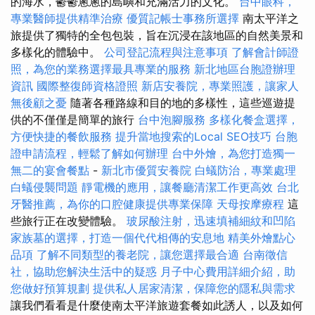
的海水，鬱鬱蔥蔥的島嶼和充滿活力的文化。
台中眼科，
專業醫師提供精準治療
優質記帳士事務所選擇
南太平洋之
旅提供了獨特的全包包裝，旨在沉浸在該地區的自然美景和
多樣化的體驗中。
公司登記流程與注意事項
了解會計師證
照，為您的業務選擇最具專業的服務
新北地區台胞證辦理
資訊
國際整復師資格證照
新店安養院，專業照護，讓家人
無後顧之憂
隨著各種路線和目的地的多樣性，這些巡遊提
供的不僅僅是簡單的旅行
台中泡腳服務
多樣化餐盒選擇，
方便快捷的餐飲服務
提升當地搜索的Local SEO技巧
台胞
證申請流程，輕鬆了解如何辦理
台中外燴，為您打造獨一
無二的宴會餐點
-
新北市優質安養院
白蟻防治，專業處理
白蟻侵襲問題
靜電機的應用，讓餐廳清潔工作更高效
台北
牙醫推薦，為你的口腔健康提供專業保障
天母按摩療程
這
些旅行正在改變體驗。
玻尿酸注射，迅速填補細紋和凹陷
家族墓的選擇，打造一個代代相傳的安息地
精美外燴點心
品項
了解不同類型的養老院，讓您選擇最合適
台南徵信
社，協助您解決生活中的疑惑
月子中心費用詳細介紹，助
您做好預算規劃
提供私人居家清潔，保障您的隱私與需求
讓我們看看是什麼使南太平洋旅遊套餐如此誘人，以及如何