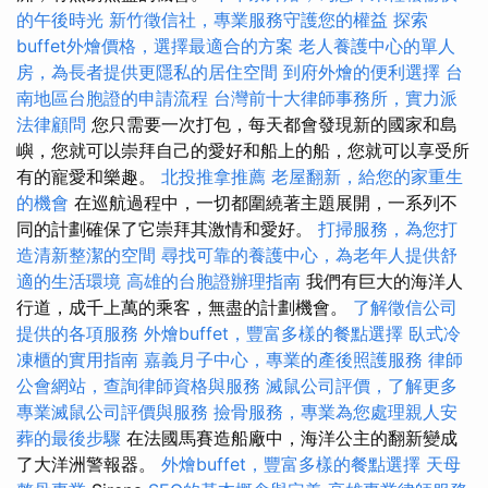
的午後時光
新竹徵信社，專業服務守護您的權益
探索
buffet外燴價格，選擇最適合的方案
老人養護中心的單人
房，為長者提供更隱私的居住空間
到府外燴的便利選擇
台
南地區台胞證的申請流程
台灣前十大律師事務所，實力派
法律顧問
您只需要一次打包，每天都會發現新的國家和島
嶼，您就可以崇拜自己的愛好和船上的船，您就可以享受所
有的寵愛和樂趣。
北投推拿推薦
老屋翻新，給您的家重生
的機會
在巡航過程中，一切都圍繞著主題展開，一系列不
同的計劃確保了它崇拜其激情和愛好。
打掃服務，為您打
造清新整潔的空間
尋找可靠的養護中心，為老年人提供舒
適的生活環境
高雄的台胞證辦理指南
我們有巨大的海洋人
行道，成千上萬的乘客，無盡的計劃機會。
了解徵信公司
提供的各項服務
外燴buffet，豐富多樣的餐點選擇
臥式冷
凍櫃的實用指南
嘉義月子中心，專業的產後照護服務
律師
公會網站，查詢律師資格與服務
滅鼠公司評價，了解更多
專業滅鼠公司評價與服務
撿骨服務，專業為您處理親人安
葬的最後步驟
在法國馬賽造船廠中，海洋公主的翻新變成
了大洋洲警報器。
外燴buffet，豐富多樣的餐點選擇
天母