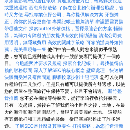
水滲漏影響您的居住環境
貨運服務全方位，輕鬆解決長途
或重物運輸
西屯肩頸放鬆
了解在台北如何辦理台胞證，省
時又方便
尋找專業偵探公司，為你提供解決方案
牙齒矯
正，讓你的笑容更自信
專業記帳士推薦清單
辦護照需要攜
帶哪些文件
探索buffet外燴價格，選擇最適合的方案
輔聽
器，為聽力有障礙的朋友提供有效的輔助設備
清潔公司費
用透明，無隱藏費用
高效的關鍵字策略
可靠的辦桌外燴推
薦，完美呈現每一餐
他們中的一些人對您來說似乎很熟
悉，您可能已經對他或其中的一艘船隻專門提供了一個條
目。
台胞證照片要求及規範
探索台北記帳士，尋找值得信
賴的財務顧問
深入了解SEO的核心概念
壁癌處理，快速解
決牆面受潮及霉菌問題
腳底按摩技術士證照班
您可以使用
各種旅行工具旅行，但是只有船可以提供所有舒適感，以使
您的房屋在整個旅行中保持不變，並且不會錯過。
新竹整
骨推薦
您不必在機場等待幾天，從行李箱裡收拾好幾天，
只有一次起飛，然後在了解我們的小世界之後，土地，在最
大的海洋和海洋周圍航行，發現了最美麗的土地。 這艘船
有五個桅杆和非常精緻的裝飾，從巴塞羅那推出了許多巡
遊。
了解SEO是什麼及其重要性
打掃服務，為您打造清新