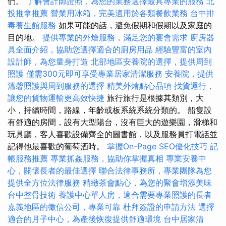
們。
了解會計師證照，為您的業務選擇最具專業的服務
北
投推拿推薦
營業用冰箱，完美適用於各類餐飲業務
台中排
毒養生館服務
如果可能的話，避免假期和假期以及家庭的
目的地。
提供專業的外燴服務，滿足您的宴會需求
廚房器
具全面介紹，協助您選擇適合的廚房用品
經驗豐富的室內
設計師，為您量身打造
北部地區安養院的選擇，提供周到
照護
僅需300元即可享受專業居家清潔服務
安養院，提供
溫馨照護與周到服務的選擇
精美外燴點心品項
找貨運行，
讓您的貨物運輸更高效快捷
旅行旅行是根據其類別，大
小，持續時間，路線，年齡或板系統系統分類的。 船隻設
有舒適的房間，設有大型陽台，沒有巨大的遊樂園，滑梯和
玩具廳，客人喜歡設備齊全的圖書館，以及服務員打電話並
記得他最喜歡的葡萄酒時。
掌握On-Page SEO優化技巧
記
帳服務推薦
專業抓姦服務，協助你掌握真相
專業安養中
心，關懷長者的最佳選擇
聯合法律事務所，專業團隊為您
提供全方位法律服務
精緻茶會點心，為您的聚會增添美味
台中整骨技術
養護中心單人房，適合需要專業照護的長者
嘉義地區的徵信公司，專業可靠
杜拜簽證的申請方法
選擇
適合的月子中心，為產後恢復提供舒適環境
台中居家清