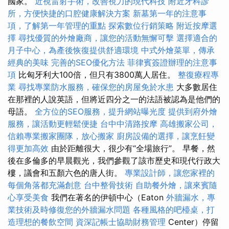
國家。
近視雷射手術，改善視力的現代科技
附近牙科診
所，方便快捷的口腔健康解決方案
新墓第一年的注意事
項，了解第一年管理的重點
探索數位行銷策略
附近按摩選
擇
尋找優質的外燴廠商，讓您的活動無懈可擊
選擇適合的
月子中心，為產後恢復提供舒適環境
中式外燴菜單，傳承
經典的美味
完善的SEO優化方法
菲律賓簽證辦理的注意事
項
比匈牙利大100倍，但只有3800萬人居住。
整復療程專
業
尋找專業防水服務，確保您的房屋免於水患
大多數居住
在那裡的人說英語，但將近四分之一的法語被認為是他們的
母語。
全方位的SEO服務，提升網站曝光度
提供到府外燴
服務，讓活動更輕鬆便捷
台中中清路按摩
高雄搬家公司，
信賴專業搬家團隊，放心搬家
廚房設備的選擇，讓烹飪變
得更加高效
由於距離很大，很少有“全場旅行”。 早餐，然
後在多倫多的早晨觀光，我們參觀了該市歷史和現代行政大
樓，議會和五顏六色的唐人街。
專業設計師，讓您家裡的
每個角落都充滿創意
台中整骨技術
自助餐外燴，讓來賓隨
心享受美食
我們在著名的伊頓中心（Eaton
外牆漏水，專
業技術及時修復您的外牆漏水問題
各種風格的吧檯桌，打
造理想的餐飲空間
資深記帳士協助財務管理
Center）停留