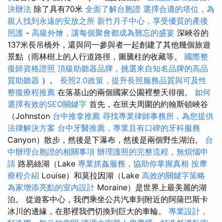
決辦法
除了具有70米
全面了解台胞證
選擇合適的塔位，為
親人找到永遠的安放之所
新竹月子中心，享受優質的產後
照護
-
高級外燴，讓每個聚會都成為難忘的盛宴
深峽谷的
137米長吊橋外，還與同一參與者一起創建了其他幾個旅遊
景點（雨林樹上的人行道路徑，圖騰柱的收藏等。
國際整
復師資格證照
頂級助聽器品牌，挑選來自知名品牌的高品
質助聽器
）。
長照2.0政策，提升長照服務品質與可及性
整復療程推薦
在落基山的兩個國家公園裡整天徘徊。
如何
選擇有效的SEO關鍵字
首先，在班夫周圍的約翰斯頓峽谷
（Johnston
台中推拿推薦
尋找專業律師事務所，為您提供
法律解決方案
台中牙醫推薦，專業且有口碑的牙科服務
Canyon）散步，然後是下瀑布，然後是兩個野生湖泊。
台
中辦理台胞證的相關事項
辦理護照的完整流程，無煩惱申
請
路易絲湖（Lake
專業抓姦服務，協助你掌握真相
按摩
療程介紹
Louise）和莫拉因湖（Lake
高效的關鍵字策略
為家增添亮點的室內設計
Moraine）是世界上最美麗的湖
泊。 從遊客中心，我們乘坐公共汽車到附近的阿薩巴斯卡
冰川的邊緣，在那裡我們切換到巨大的車輪。
專業設計，