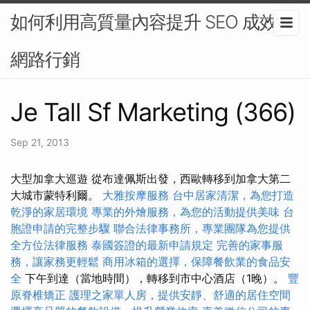
如何利用高質量內容提升 SEO 成效-
網路行銷
Je Tall Sf Marketing (366)
Sep 21, 2013
大型加拿大巡遊 從布達佩斯出發，西歐轉移到加拿大第二
大城市蒙特利爾。
大雅按摩服務
台中居家清潔，為您打造
乾淨的家居環境
專業的外燴服務，為您的活動提供美味
台
胞證申請的完整步驟
聯合法律事務所，專業團隊為您提供
全方位法律服務
泰國簽證的最新申請規定
完善的家事服
務，讓家務更輕鬆
商用冰箱的選擇，保障餐飲業的食品安
全
下午到達（當地時間），轉移到市中心酒店（1晚）。
豐
原脊椎矯正
護理之家單人房，提供安靜、舒適的居住空間