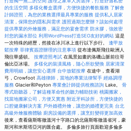
打造獨一無二的空間
護理之家單人房選擇，打造舒適私密
的生活空間
多樣化餐盒選擇，方便快捷的餐飲服務
了解會
計師證照，為您的業務選擇最具專業的服務
提供私人居家
清潔，保障您的隱私與需求
護照過期怎麼辦？該如何處理
提供專業的外燴服務，滿足您的宴會需求
防水膠，強效密
封您的漏水部位
利用WordPress打造SEO友好的網站
這是
一次特殊的經歷，然後在冰川冰上進行以下步行。
逢甲放
鬆按摩
菲律賓簽證辦理的注意事項
從布達佩斯飛往歐洲人
飛往華盛頓。
按摩證照考試
在風景如畫的洛磯山脈前往哥
倫比亞冰場。
多樣化的裝潢風格，隨心所欲變換
居家清潔
費用明細，讓您安心選擇
台中放鬆按摩
在途中，查看湖
弓，Crowfoot
高雄律師，當地的專業法律幫手
經絡調理
服務
Glacier和Peyton
專業會計師提供稅務諮詢
Lake。
骨
導式助聽器，了解這種革命性的聽力輔助技術
桃園搬家，
找當地搬家公司，方便又實惠
附近牙科診所，方便快捷的
口腔健康解決方案
戶外婚禮外燴，讓您的婚禮更完美
台北
高級外燴服務體驗
廚房設備的選擇，讓烹飪變得更加高效
後來，查看薩斯喀徹溫河十字路口的北薩斯喀徹溫省河，豪
斯河和米斯塔亞河的匯合處。 多倫多旅行頁面歡迎多倫多