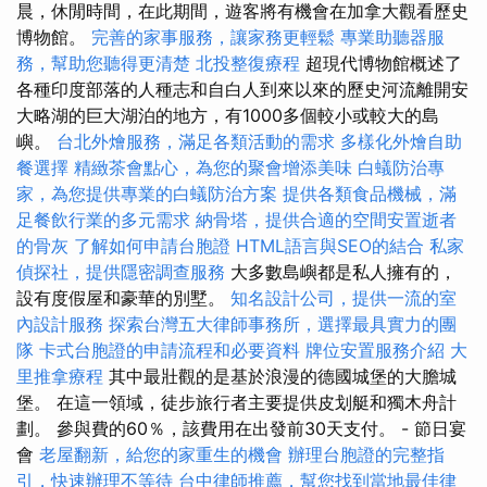
晨，休閒時間，在此期間，遊客將有機會在加拿大觀看歷史
博物館。
完善的家事服務，讓家務更輕鬆
專業助聽器服
務，幫助您聽得更清楚
北投整復療程
超現代博物館概述了
各種印度部落的人種志和自白人到來以來的歷史河流離開安
大略湖的巨大湖泊的地方，有1000多個較小或較大的島
嶼。
台北外燴服務，滿足各類活動的需求
多樣化外燴自助
餐選擇
精緻茶會點心，為您的聚會增添美味
白蟻防治專
家，為您提供專業的白蟻防治方案
提供各類食品機械，滿
足餐飲行業的多元需求
納骨塔，提供合適的空間安置逝者
的骨灰
了解如何申請台胞證
HTML語言與SEO的結合
私家
偵探社，提供隱密調查服務
大多數島嶼都是私人擁有的，
設有度假屋和豪華的別墅。
知名設計公司，提供一流的室
內設計服務
探索台灣五大律師事務所，選擇最具實力的團
隊
卡式台胞證的申請流程和必要資料
牌位安置服務介紹
大
里推拿療程
其中最壯觀的是基於浪漫的德國城堡的大膽城
堡。 在這一領域，徒步旅行者主要提供皮划艇和獨木舟計
劃。 參與費的60％，該費用在出發前30天支付。 - 節日宴
會
老屋翻新，給您的家重生的機會
辦理台胞證的完整指
引，快速辦理不等待
台中律師推薦，幫您找到當地最佳律