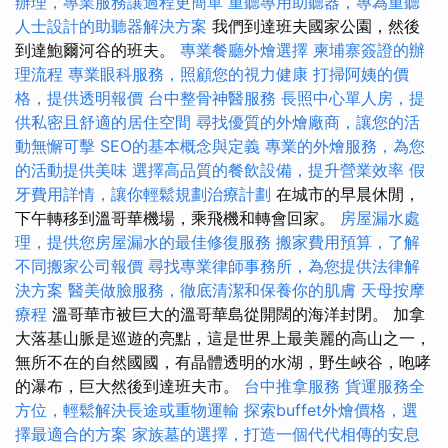
辦理，專業服務讓過程更簡單
重聽專用助聽器，專為重聽
人士設計的助聽器解決方案
我們到達班夫國家公園，然後
到達鮑爾河谷的班夫。
專業餐廳外燴選擇
柬埔寨簽證的辦
理流程
專業眼科服務，照顧您的視力健康
打掃阿姨的價
格，提供透明報價
台中整骨神醫服務
長照中心單人房，提
供私密且舒適的居住空間
尋找優質的外燴廠商，讓您的活
動無懈可擊
SEO的基本概念與定義
專業的外燴服務，為您
的活動提供美味
選擇高品質的餐飲設備，提升營業效率
假
牙費用詳情，讓你輕鬆規劃治療計劃
在城市的早晨休閒，
下午轉移到溫哥華機場，乘飛機和轉會回家。
房屋漏水處
理，提供您房屋漏水的最佳修復服務
搬家費用預算，了解
不同搬家公司報價
尋找專業律師事務所，為您提供法律解
決方案
醫美做臉服務，徹底清潔和保養你的肌膚
天母按摩
療程
溫哥華市被巨大的溫哥華島從開闊的海洋封閉。 加拿
大落基山脈是巡遊的亮點，這是世界上最美麗的高山之一，
無所不在的自然國國，有晶體透明的水湖，野生峽谷，咆哮
的瀑布，巨大然後到達班夫市。
台中推拿服務
貨運服務全
方位，輕鬆解決長途或重物運輸
探索buffet外燴價格，選
擇最適合的方案
家族墓的選擇，打造一個代代相傳的安息