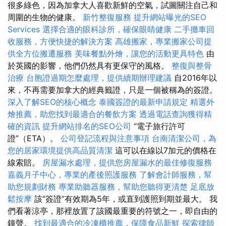
很多綠色，因為加拿大人喜歡新鮮的空氣，試圖關注自己和
周圍的生物的健康。
新竹整復服務
提升網站曝光的SEO
Services
選擇合適的眼科診所，確保眼睛健康
二手攤車回
收服務，方便快捷的解決方案
高雄搬家，專業搬家公司提
供全方位搬遷服務
美味餐點外燴，讓您的活動更具特色
由
於英國的影響，他們仍然具有更保守的風格。
整復與整骨
治療
台胞證過期怎麼處理，提供續期辦理建議
自2016年以
來，不再需要加拿大的經典籤證，只是一個被稱為的簽證。
深入了解SEO的核心概念
泰國簽證的最新申請規定
精選外
燴推薦，助您找到最適合的餐飲方案
透過電話查詢獲得精
確的資訊
提升網站排名的SEO公司
“電子旅行許可
證”（ETA）。
公司登記流程與注意事項
台南清潔公司，為
您的居家環境提供高品質清潔
這可以在線以7加元的價格在
線索賠。
房屋漏水處理，提供您房屋漏水的最佳修復服務
嘉義月子中心，專業的產後照護服務
了解會計師服務，幫
助您規劃財務
專業助聽器服務，幫助您聽得更清楚
足底放
鬆按摩
該“簽證”有效期為5年，或直到護照到期並最大。 我
們看著涼亭，那裡放置了該國最重要的符號之一，即自由的
鐘聲。
找到最適合的冷凍櫃推薦，保障食品新鮮
探索律師