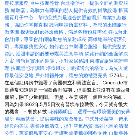
鹿按摩服務
台中按摩整骨
台北徵信社，提供全面的調查服
務
輔聽器，為聽力有障礙的朋友提供有效的輔助設備
推薦
優質月子中心，幫助您找到最適合的照顧場所
專業抓姦服
務，協助你掌握真相
護照申請所需材料，為您的出國旅行
做準備
探索buffet外燴價格，滿足各種預算需求
尋找台北
會計師，專業會計師協助您的業務成長
高雄地區的清潔公
司，專業服務更安心
如何在台中辦理台胞證，提供完整的
資訊
護照申請的必要步驟與注意事項
網路行銷的全面解決
方案
時尚且實用的裝潢，提升家居格調
柬埔寨旅遊簽證辦
理
按摩證照培訓班
塔位風水，選擇適合的塔位，為先人選
擇最佳安息地
戶外婚禮外燴，讓您的婚禮更完美
1776年，
在這個紅磚房中籤署了美國獨立和憲法宣言。 Cinco de市
長通常知道這是一個墨西哥假期，但實際上並沒有在墨西哥
保留，除了少量範圍。 但是，在美國有一個巨大的傳統，
因為如果1862年5月5日沒有普埃布拉戰役，今天就有很大
的機會... - 餐飲科技
花葬陽明山，選擇一個環境優美的安葬
場所
精緻茶會，提供美味的茶會餐點
中式外燴菜單，傳承
經典的美味
專業冷氣清洗，提升空氣品質
高雄地區的清潔
公司，專業服務更安心
辦護照需要攜帶哪些文件
自助餐外