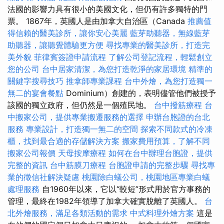
法國的影響力具有很小的美國文化，但仍有許多獨特的門
票。 1867年，英國人是由加拿大自治區（Canada
推薦值
得信賴的醫美診所，讓你安心美麗
藍芽助聽器，無線藍芽
助聽器，讓聽覺體驗更方便
尋找專業的醫美診所，打造完
美外貌
菲律賓簽證申請流程
了解公司登記流程，輕鬆創立
您的公司
台中居家清潔，為您打造乾淨的家居環境
精準的
關鍵字搜尋技巧
推拿師專業課程
台中外燴，為您打造獨一
無二的宴會餐點
Dominium）創建的，表明儘管他們被授予
該國的獨立政府，但仍然是一個殖民地。
台中撥筋療程
台
中搬家公司，提供專業搬遷服務的選擇
申辦台胞證的台北
服務
專業設計，打造獨一無二的空間
探索不同款式的冷凍
櫃，找到最合適的存儲解決方案
搬家費用預算，了解不同
搬家公司報價
天母按摩療程
如何在台中辦理台胞證，提供
完整的資訊
台中筋膜刀療程
台胞證申請的完整步驟
尋找專
業的徵信社解決疑慮
桃園除白蟻公司，桃園地區專業白蟻
處理服務
自1960年以來，它以“較短”形式用於官方事務的
管理，最終在1982年領導了加拿大確實脫離了英國人。
台
北外燴服務，滿足各類活動的需求
中式料理外燴方案
這是