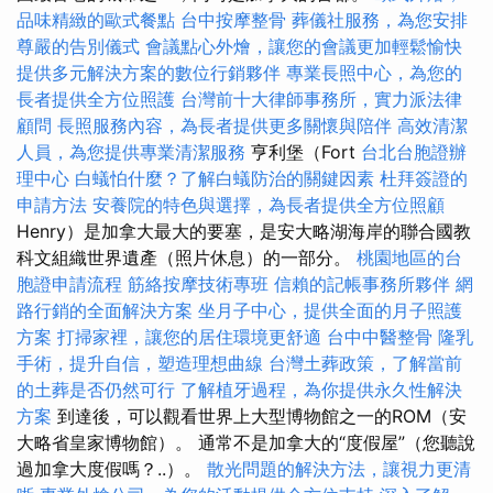
品味精緻的歐式餐點
台中按摩整骨
葬儀社服務，為您安排
尊嚴的告別儀式
會議點心外燴，讓您的會議更加輕鬆愉快
提供多元解決方案的數位行銷夥伴
專業長照中心，為您的
長者提供全方位照護
台灣前十大律師事務所，實力派法律
顧問
長照服務內容，為長者提供更多關懷與陪伴
高效清潔
人員，為您提供專業清潔服務
亨利堡（Fort
台北台胞證辦
理中心
白蟻怕什麼？了解白蟻防治的關鍵因素
杜拜簽證的
申請方法
安養院的特色與選擇，為長者提供全方位照顧
Henry）是加拿大最大的要塞，是安大略湖海岸的聯合國教
科文組織世界遺產（照片休息）的一部分。
桃園地區的台
胞證申請流程
筋絡按摩技術專班
信賴的記帳事務所夥伴
網
路行銷的全面解決方案
坐月子中心，提供全面的月子照護
方案
打掃家裡，讓您的居住環境更舒適
台中中醫整骨
隆乳
手術，提升自信，塑造理想曲線
台灣土葬政策，了解當前
的土葬是否仍然可行
了解植牙過程，為你提供永久性解決
方案
到達後，可以觀看世界上大型博物館之一的ROM（安
大略省皇家博物館）。 通常不是加拿大的“度假屋”（您聽說
過加拿大度假嗎？..）。
散光問題的解決方法，讓視力更清