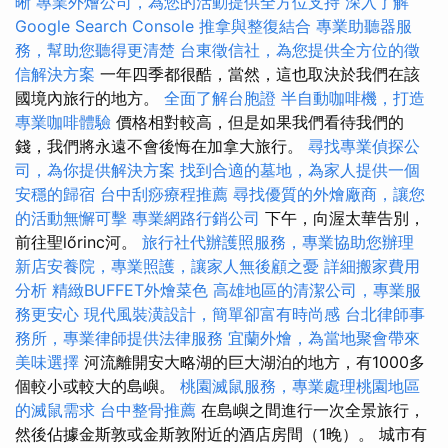
晰
專業外燴公司，為您的活動提供全方位支持
深入了解
Google Search Console
推拿與整復結合
專業助聽器服
務，幫助您聽得更清楚
台東徵信社，為您提供全方位的徵
信解決方案
一年四季都很酷，當然，這也取決於我們在該
國境內旅行的地方。
全面了解台胞證
半自動咖啡機，打造
專業咖啡體驗
價格相對較高，但是如果我們看待我們的
錢，我們將永遠不會後悔在加拿大旅行。
尋找專業偵探公
司，為你提供解決方案
找到合適的墓地，為家人提供一個
安穩的歸宿
台中刮痧療程推薦
尋找優質的外燴廠商，讓您
的活動無懈可擊
專業網路行銷公司
下午，向渥太華告別，
前往聖lőrinc河。
旅行社代辦護照服務，專業協助您辦理
新店安養院，專業照護，讓家人無後顧之憂
詳細搬家費用
分析
精緻BUFFET外燴菜色
高雄地區的清潔公司，專業服
務更安心
現代風裝潢設計，簡單卻富有時尚感
台北律師事
務所，專業律師提供法律服務
宜蘭外燴，為當地聚會帶來
美味選擇
河流離開安大略湖的巨大湖泊的地方，有1000多
個較小或較大的島嶼。
桃園滅鼠服務，專業處理桃園地區
的滅鼠需求
台中整骨推薦
在島嶼之間進行一次全景旅行，
然後佔據金斯敦或金斯敦附近的酒店房間（1晚）。 城市有