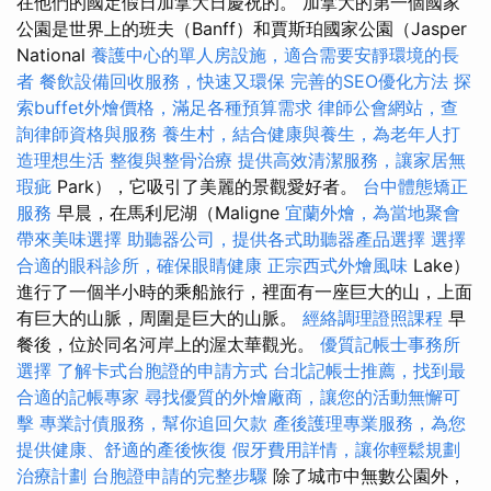
在他們的國定假日加拿大日慶祝的。 加拿大的第一個國家
公園是世界上的班夫（Banff）和賈斯珀國家公園（Jasper
National
養護中心的單人房設施，適合需要安靜環境的長
者
餐飲設備回收服務，快速又環保
完善的SEO優化方法
探
索buffet外燴價格，滿足各種預算需求
律師公會網站，查
詢律師資格與服務
養生村，結合健康與養生，為老年人打
造理想生活
整復與整骨治療
提供高效清潔服務，讓家居無
瑕疵
Park），它吸引了美麗的景觀愛好者。
台中體態矯正
服務
早晨，在馬利尼湖（Maligne
宜蘭外燴，為當地聚會
帶來美味選擇
助聽器公司，提供各式助聽器產品選擇
選擇
合適的眼科診所，確保眼睛健康
正宗西式外燴風味
Lake）
進行了一個半小時的乘船旅行，裡面有一座巨大的山，上面
有巨大的山脈，周圍是巨大的山脈。
經絡調理證照課程
早
餐後，位於同名河岸上的渥太華觀光。
優質記帳士事務所
選擇
了解卡式台胞證的申請方式
台北記帳士推薦，找到最
合適的記帳專家
尋找優質的外燴廠商，讓您的活動無懈可
擊
專業討債服務，幫你追回欠款
產後護理專業服務，為您
提供健康、舒適的產後恢復
假牙費用詳情，讓你輕鬆規劃
治療計劃
台胞證申請的完整步驟
除了城市中無數公園外，