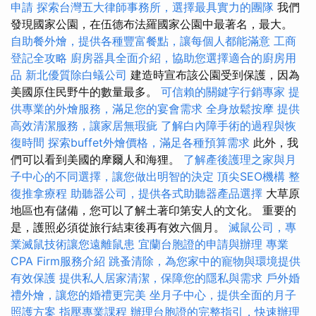
申請
探索台灣五大律師事務所，選擇最具實力的團隊
我們
發現國家公園，在伍德布法羅國家公園中最著名，最大。
自助餐外燴，提供各種豐富餐點，讓每個人都能滿意
工商
登記全攻略
廚房器具全面介紹，協助您選擇適合的廚房用
品
新北優質除白蟻公司
建造時宣布該公園受到保護，因為
美國原住民野牛的數量最多。
可信賴的關鍵字行銷專家
提
供專業的外燴服務，滿足您的宴會需求
全身放鬆按摩
提供
高效清潔服務，讓家居無瑕疵
了解白內障手術的過程與恢
復時間
探索buffet外燴價格，滿足各種預算需求
此外，我
們可以看到美國的摩爾人和海狸。
了解產後護理之家與月
子中心的不同選擇，讓您做出明智的決定
頂尖SEO機構
整
復推拿療程
助聽器公司，提供各式助聽器產品選擇
大草原
地區也有儲備，您可以了解土著印第安人的文化。 重要的
是，護照必須從旅行結束後再有效六個月。
滅鼠公司，專
業滅鼠技術讓您遠離鼠患
宜蘭台胞證的申請與辦理
專業
CPA Firm服務介紹
跳蚤清除，為您家中的寵物與環境提供
有效保護
提供私人居家清潔，保障您的隱私與需求
戶外婚
禮外燴，讓您的婚禮更完美
坐月子中心，提供全面的月子
照護方案
指壓專業課程
辦理台胞證的完整指引，快速辦理