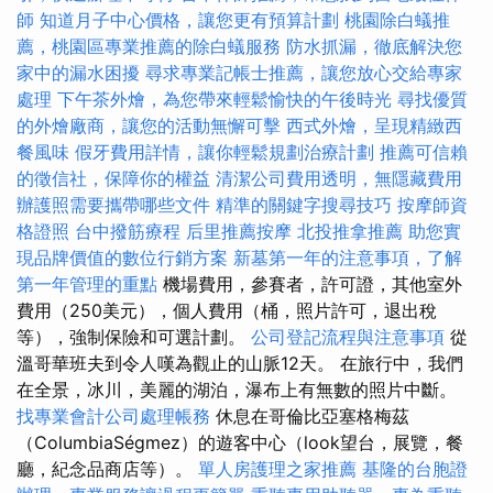
師
知道月子中心價格，讓您更有預算計劃
桃園除白蟻推
薦，桃園區專業推薦的除白蟻服務
防水抓漏，徹底解決您
家中的漏水困擾
尋求專業記帳士推薦，讓您放心交給專家
處理
下午茶外燴，為您帶來輕鬆愉快的午後時光
尋找優質
的外燴廠商，讓您的活動無懈可擊
西式外燴，呈現精緻西
餐風味
假牙費用詳情，讓你輕鬆規劃治療計劃
推薦可信賴
的徵信社，保障你的權益
清潔公司費用透明，無隱藏費用
辦護照需要攜帶哪些文件
精準的關鍵字搜尋技巧
按摩師資
格證照
台中撥筋療程
后里推薦按摩
北投推拿推薦
助您實
現品牌價值的數位行銷方案
新墓第一年的注意事項，了解
第一年管理的重點
機場費用，參賽者，許可證，其他室外
費用（250美元），個人費用（桶，照片許可，退出稅
等），強制保險和可選計劃。
公司登記流程與注意事項
從
溫哥華班夫到令人嘆為觀止的山脈12天。 在旅行中，我們
在全景，冰川，美麗的湖泊，瀑布上有無數的照片中斷。
找專業會計公司處理帳務
休息在哥倫比亞塞格梅茲
（ColumbiaSégmez）的遊客中心（look望台，展覽，餐
廳，紀念品商店等）。
單人房護理之家推薦
基隆的台胞證