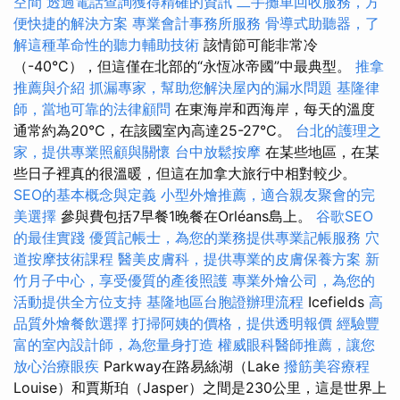
空間
透過電話查詢獲得精確的資訊
二手攤車回收服務，方
便快捷的解決方案
專業會計事務所服務
骨導式助聽器，了
解這種革命性的聽力輔助技術
該情節可能非常冷
（-40°C），但這僅在北部的“永恆冰帝國”中最典型。
推拿
推薦與介紹
抓漏專家，幫助您解決屋內的漏水問題
基隆律
師，當地可靠的法律顧問
在東海岸和西海岸，每天的溫度
通常約為20°C，在該國室內高達25-27°C。
台北的護理之
家，提供專業照顧與關懷
台中放鬆按摩
在某些地區，在某
些日子裡真的很溫暖，但這在加拿大旅行中相對較少。
SEO的基本概念與定義
小型外燴推薦，適合親友聚會的完
美選擇
參與費包括7早餐1晚餐在Orléans島上。
谷歌SEO
的最佳實踐
優質記帳士，為您的業務提供專業記帳服務
穴
道按摩技術課程
醫美皮膚科，提供專業的皮膚保養方案
新
竹月子中心，享受優質的產後照護
專業外燴公司，為您的
活動提供全方位支持
基隆地區台胞證辦理流程
Icefields
高
品質外燴餐飲選擇
打掃阿姨的價格，提供透明報價
經驗豐
富的室內設計師，為您量身打造
權威眼科醫師推薦，讓您
放心治療眼疾
Parkway在路易絲湖（Lake
撥筋美容療程
Louise）和賈斯珀（Jasper）之間是230公里，這是世界上