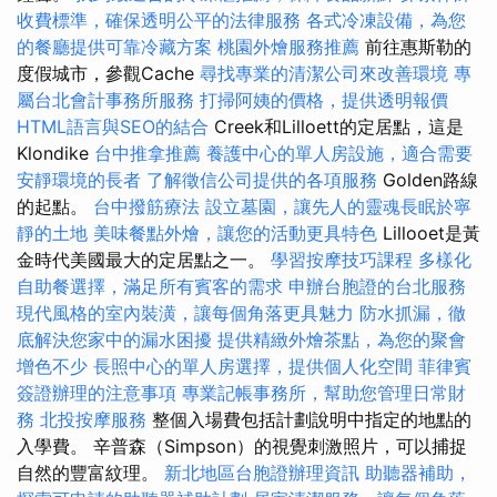
收費標準，確保透明公平的法律服務
各式冷凍設備，為您
的餐廳提供可靠冷藏方案
桃園外燴服務推薦
前往惠斯勒的
度假城市，參觀Cache
尋找專業的清潔公司來改善環境
專
屬台北會計事務所服務
打掃阿姨的價格，提供透明報價
HTML語言與SEO的結合
Creek和Lilloett的定居點，這是
Klondike
台中推拿推薦
養護中心的單人房設施，適合需要
安靜環境的長者
了解徵信公司提供的各項服務
Golden路線
的起點。
台中撥筋療法
設立墓園，讓先人的靈魂長眠於寧
靜的土地
美味餐點外燴，讓您的活動更具特色
Lillooet是黃
金時代美國最大的定居點之一。
學習按摩技巧課程
多樣化
自助餐選擇，滿足所有賓客的需求
申辦台胞證的台北服務
現代風格的室內裝潢，讓每個角落更具魅力
防水抓漏，徹
底解決您家中的漏水困擾
提供精緻外燴茶點，為您的聚會
增色不少
長照中心的單人房選擇，提供個人化空間
菲律賓
簽證辦理的注意事項
專業記帳事務所，幫助您管理日常財
務
北投按摩服務
整個入場費包括計劃說明中指定的地點的
入學費。 辛普森（Simpson）的視覺刺激照片，可以捕捉
自然的豐富紋理。
新北地區台胞證辦理資訊
助聽器補助，