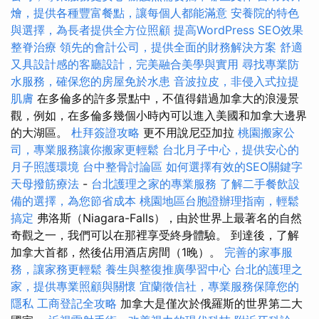
燴，提供各種豐富餐點，讓每個人都能滿意
安養院的特色
與選擇，為長者提供全方位照顧
提高WordPress SEO效果
整脊治療
領先的會計公司，提供全面的財務解決方案
舒適
又具設計感的客廳設計，完美融合美學與實用
尋找專業防
水服務，確保您的房屋免於水患
音波拉皮，非侵入式拉提
肌膚
在多倫多的許多景點中，不值得錯過加拿大的浪漫景
觀，例如，在多倫多幾個小時內可以進入美國和加拿大邊界
的大湖區。
杜拜簽證攻略
更不用說尼亞加拉
桃園搬家公
司，專業服務讓你搬家更輕鬆
台北月子中心，提供安心的
月子照護環境
台中整骨討論區
如何選擇有效的SEO關鍵字
天母撥筋療法
-
台北護理之家的專業服務
了解二手餐飲設
備的選擇，為您節省成本
桃園地區台胞證辦理指南，輕鬆
搞定
弗洛斯（Niagara-Falls），由於世界上最著名的自然
奇觀之一，我們可以在那裡享受終身體驗。 到達後，了解
加拿大首都，然後佔用酒店房間（1晚）。
完善的家事服
務，讓家務更輕鬆
養生與整復推廣學習中心
台北的護理之
家，提供專業照顧與關懷
宜蘭徵信社，專業服務保障您的
隱私
工商登記全攻略
加拿大是僅次於俄羅斯的世界第二大