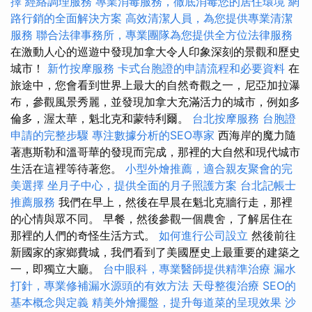
擇
經絡調理服務
專業消毒服務，徹底消毒您的居住環境
網
路行銷的全面解決方案
高效清潔人員，為您提供專業清潔
服務
聯合法律事務所，專業團隊為您提供全方位法律服務
在激動人心的巡遊中發現加拿大令人印象深刻的景觀和歷史
城市！
新竹按摩服務
卡式台胞證的申請流程和必要資料
在
旅途中，您會看到世界上最大的自然奇觀之一，尼亞加拉瀑
布，參觀風景秀麗，並發現加拿大充滿活力的城市，例如多
倫多，渥太華，魁北克和蒙特利爾。
台北按摩服務
台胞證
申請的完整步驟
專注數據分析的SEO專家
西海岸的魔力隨
著惠斯勒和溫哥華的發現而完成，那裡的大自然和現代城市
生活在這裡等待著您。
小型外燴推薦，適合親友聚會的完
美選擇
坐月子中心，提供全面的月子照護方案
台北記帳士
推薦服務
我們在早上，然後在早晨在魁北克牆行走，那裡
的心情與眾不同。 早餐，然後參觀一個農舍，了解居住在
那裡的人們的奇怪生活方式。
如何進行公司設立
然後前往
新國家的家鄉費城，我們看到了美國歷史上最重要的建築之
一，即獨立大廳。
台中眼科，專業醫師提供精準治療
漏水
打針，專業修補漏水源頭的有效方法
天母整復治療
SEO的
基本概念與定義
精美外燴擺盤，提升每道菜的呈現效果
沙