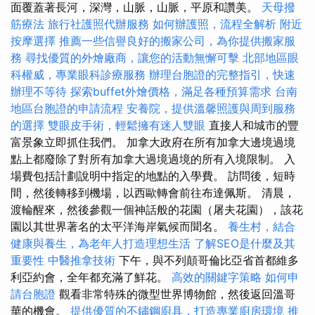
面覆蓋著長河，深灣，山脈，山脈，平原和讚美。
天母撥
筋療法
旅行社護照代辦服務
如何辦護照，流程全解析
附近
按摩選擇
推薦一些信譽良好的搬家公司，為你提供搬家服
務
尋找優質的外燴廠商，讓您的活動無懈可擊
北部地區眼
科權威，專業眼科診療服務
辦理台胞證的完整指引，快速
辦理不等待
探索buffet外燴價格，滿足各種預算需求
台南
地區台胞證的申請流程
安養院，提供溫馨照護與周到服務
的選擇
雙眼皮手術，輕鬆擁有迷人雙眼
直接人和城市的豐
富景象立即抓住我們。 加拿大政府在所有加拿大邊境過境
點上都廢除了對所有加拿大過境過境的所有入境限制。 入
場費包括計劃說明中指定的地點的入學費。 訪問後，短時
間，然後轉移到機場，以西歐轉會前往布達佩斯。 清晨，
渡輪醒來，然後參觀一個神話般的花園（屠夫花園），該花
園以其世界著名的太平洋海岸氣候而聞名。
養生村，結合
健康與養生，為老年人打造理想生活
了解SEO是什麼及其
重要性
中醫推拿技術
下午，與不列顛哥倫比亞省首都維多
利亞約會，全年都充滿了鮮花。
高效的關鍵字策略
如何申
請台胞證
觀看非常特殊的微型世界博物館，然後返回溫哥
華的機會。
提供優質的不鏽鋼廚具，打造專業廚房環境
推