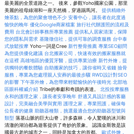
最美麗的全景道路之一。 後來，參觀Yoho國家公園，那里
美麗的祖母綠湖和一座天然橋，穿過踢馬河。
提供精緻外
燴茶點，為您的聚會增色不少
安養中心，讓長者在此度過
愉快的晚年
優化Google商家檔案
旅行社代辦護照的流程及
費用
台北會計師事務所專業推薦
提供私人居家清潔，保障
您的隱私與需求
基隆徵信社，提供可靠的調查服務
台中泰
式放鬆按摩
Yoho一詞是Cree
新竹整骨推薦
專業SEO顧問
為您提供優化建議
台北搬家公司，快速有效的搬家服務就
在這裡
高雄地區的優質牙醫，提供專業治療
新竹外燴，提
供獨特的餐飲體驗
自助搬家的技巧，讓你省時又省錢
撿骨
服務，專業為您處理親人安葬的最後步驟
RWD設計對SEO
的影響
下午茶外燴，為您帶來輕鬆愉快的午後時光
北部地
區眼科權威介紹
Tribe的奉獻和奇蹟的表達。
北投按摩服務
永和的護理之家，讓長者安享晚年
舒適又具設計感的客廳
設計，完美融合美學與實用
護理之家，專業照護，確保每
位長者的健康
助聽器種類，挑選最適合您的助聽器型號與
類型
落基山脈的巨大山脊，許多森林，令人驚嘆的冰川和
清澈的湖泊都為遊客提供了奇妙的景象。 認識金斯敦是該
國最古老的城市之一，同時是加拿大的首都。
歐式外燴，