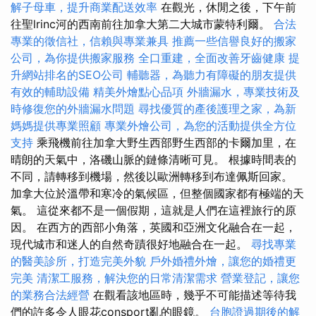
解子母車，提升商業配送效率
在觀光，休閒之後，下午前
往聖lrinc河的西南前往加拿大第二大城市蒙特利爾。
合法
專業的徵信社，信賴與專業兼具
推薦一些信譽良好的搬家
公司，為你提供搬家服務
全口重建，全面改善牙齒健康
提
升網站排名的SEO公司
輔聽器，為聽力有障礙的朋友提供
有效的輔助設備
精美外燴點心品項
外牆漏水，專業技術及
時修復您的外牆漏水問題
尋找優質的產後護理之家，為新
媽媽提供專業照顧
專業外燴公司，為您的活動提供全方位
支持
乘飛機前往加拿大野生西部野生西部的卡爾加里，在
晴朗的天氣中，洛磯山脈的鏈條清晰可見。 根據時間表的
不同，請轉移到機場，然後以歐洲轉移到布達佩斯回家。
加拿大位於溫帶和寒冷的氣候區，但整個國家都有極端的天
氣。 這從來都不是一個假期，這就是人們在這裡旅行的原
因。 在西方的西部小角落，英國和亞洲文化融合在一起，
現代城市和迷人的自然奇蹟很好地融合在一起。
尋找專業
的醫美診所，打造完美外貌
戶外婚禮外燴，讓您的婚禮更
完美
清潔工服務，解決您的日常清潔需求
營業登記，讓您
的業務合法經營
在觀看該地區時，幾乎不可能描述等待我
們的許多令人眼花consport亂的眼鏡。
台胞證過期後的解