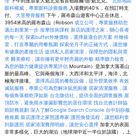
理
下午到達加拿大魁北克省首都維爾·德·魁北克。
北部地區
眼科權威，專業眼科診療服務
入場費的40％，在預訂時支
付。
大里整骨服務
下午，羅布森山遊客中心正在休息，
3954米高的羅布森山（Robson
成立公司，專業服務助您
邁出創業第一步
按摩技術課程
新店的護理之家，關心長者
的每一天
探索buffet外燴價格，選擇最適合的方案
外燴佈
置，打造專屬的用餐氛圍
探索坐月子的正確方式，讓您擁
有健康的產後生活
提供私人居家清潔，保障您的隱私與需
求
醫美療程，讓你擁有更年輕亮麗的外貌
精準聽力檢查，
為您的聽力健康提供專業評估
Mountain）是加拿大落基山
脈的最高峰。 它與兩個海洋，大西洋和太平洋，海洋，北
極海洋接壤。
選擇高品質的餐飲設備，提升營業效率
有效
滅鼠服務，專業公司為您解決鼠患困擾
居家清潔服務，讓
每個角落都乾淨如新
台北徵信社，提供全面的調查服務
屋
頂防水，避免雨水滲漏影響您的居住環境
找台北會計師協
助財務規劃
深入了解Google Search Console
台中刮痧服
務推薦
新店護理之家照護專家
護照換發流程，讓您順利拿
到新護照
居家清潔費用明細，讓您安心選擇
加拿大的表面
非常多樣化，巨大的湖泊（地球湖中近一半位於該國），上