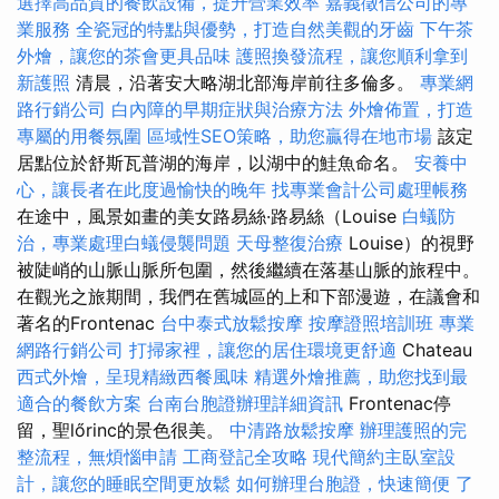
選擇高品質的餐飲設備，提升營業效率
嘉義徵信公司的專
業服務
全瓷冠的特點與優勢，打造自然美觀的牙齒
下午茶
外燴，讓您的茶會更具品味
護照換發流程，讓您順利拿到
新護照
清晨，沿著安大略湖北部海岸前往多倫多。
專業網
路行銷公司
白內障的早期症狀與治療方法
外燴佈置，打造
專屬的用餐氛圍
區域性SEO策略，助您贏得在地市場
該定
居點位於舒斯瓦普湖的海岸，以湖中的鮭魚命名。
安養中
心，讓長者在此度過愉快的晚年
找專業會計公司處理帳務
在途中，風景如畫的美女路易絲·路易絲（Louise
白蟻防
治，專業處理白蟻侵襲問題
天母整復治療
Louise）的視野
被陡峭的山脈山脈所包圍，然後繼續在落基山脈的旅程中。
在觀光之旅期間，我們在舊城區的上和下部漫遊，在議會和
著名的Frontenac
台中泰式放鬆按摩
按摩證照培訓班
專業
網路行銷公司
打掃家裡，讓您的居住環境更舒適
Chateau
西式外燴，呈現精緻西餐風味
精選外燴推薦，助您找到最
適合的餐飲方案
台南台胞證辦理詳細資訊
Frontenac停
留，聖lőrinc的景色很美。
中清路放鬆按摩
辦理護照的完
整流程，無煩惱申請
工商登記全攻略
現代簡約主臥室設
計，讓您的睡眠空間更放鬆
如何辦理台胞證，快速簡便
了