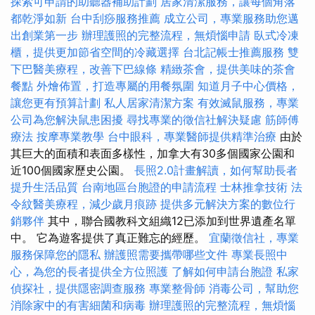
探索可申請的助聽器補助計劃
居家清潔服務，讓每個角落
都乾淨如新
台中刮痧服務推薦
成立公司，專業服務助您邁
出創業第一步
辦理護照的完整流程，無煩惱申請
臥式冷凍
櫃，提供更加節省空間的冷藏選擇
台北記帳士推薦服務
雙
下巴醫美療程，改善下巴線條
精緻茶會，提供美味的茶會
餐點
外燴佈置，打造專屬的用餐氛圍
知道月子中心價格，
讓您更有預算計劃
私人居家清潔方案
有效滅鼠服務，專業
公司為您解決鼠患困擾
尋找專業的徵信社解決疑慮
筋師傅
療法
按摩專業教學
台中眼科，專業醫師提供精準治療
由於
其巨大的面積和表面多樣性，加拿大有30多個國家公園和
近100個國家歷史公園。
長照2.0計畫解讀，如何幫助長者
提升生活品質
台南地區台胞證的申請流程
士林推拿技術
法
令紋醫美療程，減少歲月痕跡
提供多元解決方案的數位行
銷夥伴
其中，聯合國教科文組織12已添加到世界遺產名單
中。 它為遊客提供了真正難忘的經歷。
宜蘭徵信社，專業
服務保障您的隱私
辦護照需要攜帶哪些文件
專業長照中
心，為您的長者提供全方位照護
了解如何申請台胞證
私家
偵探社，提供隱密調查服務
專業整骨師
消毒公司，幫助您
消除家中的有害細菌和病毒
辦理護照的完整流程，無煩惱