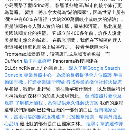
小島襲擊了聖lőrinc河。 影響某些地區/城市的較小旅行更
為普遍。 習慣上將加拿大稱為“湖泊國家”，因為世界上所有
湖泊中有60％在這裡（大約200萬個較小或較大的湖泊）。
但是該國有令人難以置信的山脈，森林和河流。 魁北克是
美國法國文化的搖籃。 它成立於400多年前，許多人說北
美是歷史悠久的城市。 在觀光期間，我們在下城區的迷人
街道和被牆壁包圍的上城區行走。 後者包括巨大的
Frontenac城堡酒店，該酒店已成為城市的象徵，而
Dufferin
后里推拿療程
Panorama教授則建在
St.LőrincRiver上方的露台上。
深入了解Google Search
Console
專業長照中心，為您的長者提供全方位照護
半自
動咖啡機，打造專業咖啡體驗
尋找專業的徵信社解決疑慮
早餐後，我們向北行駛，前往新罕布什爾州，以及佛蒙特州
向神話般的森林中的加拿大邊境朝北。
台胞證照片要求及
規範
了解植牙過程，為你提供永久性解決方案
我們的旅程
還帶我們穿過阿巴拉奇山脈的一部分的白山
台南搬家公
司，當地可靠的搬家服務選擇
北投推拿推薦
-
精美外燴點
心品項
最壯觀的部分是白山國家森林。
搜尋引擎的運作原