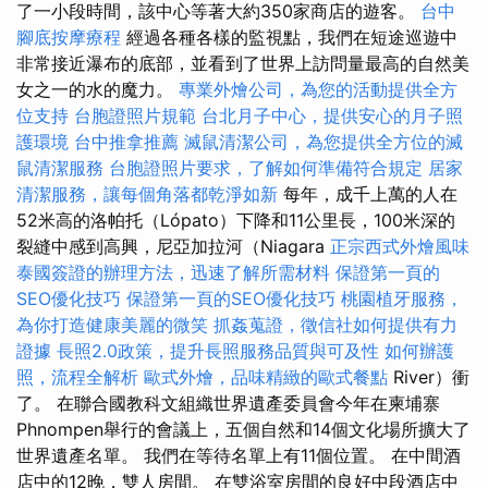
了一小段時間，該中心等著大約350家商店的遊客。
台中
腳底按摩療程
經過各種各樣的監視點，我們在短途巡遊中
非常接近瀑布的底部，並看到了世界上訪問量最高的自然美
女之一的水的魔力。
專業外燴公司，為您的活動提供全方
位支持
台胞證照片規範
台北月子中心，提供安心的月子照
護環境
台中推拿推薦
滅鼠清潔公司，為您提供全方位的滅
鼠清潔服務
台胞證照片要求，了解如何準備符合規定
居家
清潔服務，讓每個角落都乾淨如新
每年，成千上萬的人在
52米高的洛帕托（Lópato）下降和11公里長，100米深的
裂縫中感到高興，尼亞加拉河（Niagara
正宗西式外燴風味
泰國簽證的辦理方法，迅速了解所需材料
保證第一頁的
SEO優化技巧
保證第一頁的SEO優化技巧
桃園植牙服務，
為你打造健康美麗的微笑
抓姦蒐證，徵信社如何提供有力
證據
長照2.0政策，提升長照服務品質與可及性
如何辦護
照，流程全解析
歐式外燴，品味精緻的歐式餐點
River）衝
了。 在聯合國教科文組織世界遺產委員會今年在柬埔寨
Phnompen舉行的會議上，五個自然和14個文化場所擴大了
世界遺產名單。 我們在等待名單上有11個位置。 在中間酒
店中的12晚，雙人房間。 在雙浴室房間的良好中段酒店中