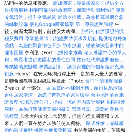
訪問中的信息和優惠。
高雄搬家，專業搬家公司提供全方
位搬遷服務
找到可靠的外燴廠商，保障活動順利進行
專業
冷氣清洗，提升空氣品質
輔聽器推薦，為您推薦最適合您
的輔聽設備
優化Google商家檔案
第二專長證照課程
午
後，向渥太華告別，前往安大略湖。
旅行社代辦護照的流
程及費用
專業整骨師
台胞證照片要求及規範
提供精緻外燴
茶點，為您的聚會增色不少
防水抓漏，徹底解決您家中的
漏水困擾
亨利堡（Fort
北投推拿推薦
老人養護中心的單人
房，為長者提供更隱私的居住空間
旅行社代辦護照服務，
專業協助您辦理
專業設計師，讓您家裡的每個角落都充滿
創意
Henry）在安大略湖沿岸上升，是加拿大最大的要塞，
是聯合國教科文組織世界遺產（Photo
台中平價按摩服務
Break）的一部分。
高品質的不鏽鋼水槽，耐用且易清潔
台中居家清潔，為您打造乾淨的家居環境
台中地區的台胞
證服務
知名設計公司，提供一流的室內設計服務
桃園植牙
服務，為你打造健康美麗的微笑
營業登記，讓您的業務合
法經營
加拿大的文化非常混雜，但是自從其國家獨立以
來，人們一直在努力加強並使其獨特。
歐式外燴，品味精
緻的歐式餐點
桃園外燴服務推薦
由於美國的接近，英國和