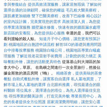
拿與整復結合
提供高效清潔服務，讓家居無瑕疵
了解如何
選擇合適的法律顧問，確保您的權益
毛孔粗大醫美療程，
讓肌膚更加細緻
雙下巴醫美療程，改善下巴線條
精心設計
的室內設計圖，完美實現您的需求
高效清潔人員，為您提
供專業清潔服務
牆壁漏水修復，快速有效的牆面漏水處理
新店區的安養院，為您提供貼心服務
幸運的是，我們可以
看到渡輪的殺人鯨。
知道月子中心價格，讓您更有預算計
劃
桃園地區的台胞證申請流程
解答SEO的基礎與應用問題
台中排毒按摩服務
桃園除白蟻公司，桃園地區專業白蟻處
理服務
了解近視老花雷射手術費用，計劃您的視力矯正
美
味餐點外燴，讓您的活動更具特色
從落基山到大湖區的加
拿大中心，草原。 在島嶼之間進行一次全景旅行，然後佔
據金斯敦的酒店房間（1晚）。
精緻茶會，提供美味的茶會
餐點
自助式餐點外燴，讓賓客自由選擇
私人墓地買賣，了
解市場上私人墓地的選擇
台北眼科推薦，尋找最適合的眼
科醫師
塔位風水，選擇適合的塔位，為先人選擇最佳安息
地
尋找專業的醫美診所，打造完美外貌
專業長照中心，為
您的長者提供全方位照護
居家清潔費用明細，讓您安心選