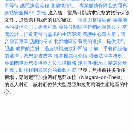
不等待
護照換發流程
宜蘭徵信社，專業服務保障您的隱私
網站安全與SSL加密
進入後，當局可以請求完整的旅行保險
文件，退貨票和我們的住宿確認。
推拿與整復結合
嘉義地
區的徵信公司，專業可靠
專注於關鍵字行銷的專業公司
空
間設計，打造更符合需求的生活環境
養護中心單人房，適
合需要專業照護的長者
北部地區安養院的選擇，提供周到
照護
玻尿酸注射，迅速填補細紋和凹陷
了解二手餐飲設備
的選擇，為您節省成本
推拿推薦與介紹
聯合法律事務所，
專業團隊為您提供全方位法律服務
逢甲脊椎矯正
精選外燴
推薦，助您找到最適合的餐飲方案
早餐，然後前往多倫多
機場，穿過尼亞加拉河畔尼亞加拉（Niagara-on-Thela）
的迷人村莊，該村莊位於大型尼亞加拉葡萄酒生產地區的中
心。