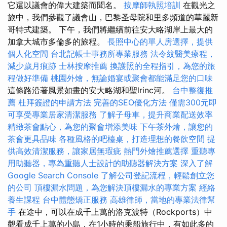
它還以議會的偉大建築而聞名。
按摩師執照培訓
在觀光之
旅中，我們參觀了議會山，巴黎圣母院和里多頻道的華麗新
哥特式建築。 下午，我們將繼續前往安大略湖岸上最大的
加拿大城市多倫多的旅程。
長照中心的單人房選擇，提供
個人化空間
台北記帳士事務所專業服務
法令紋醫美療程，
減少歲月痕跡
士林按摩推薦
換護照的全程指引，為您的旅
程做好準備
桃園外燴，無論婚宴或聚會都能滿足您的口味
這條路沿著風景如畫的安大略湖和聖lrinc河。
台中整復推
薦
杜拜簽證的申請方法
完善的SEO優化方法
僅需300元即
可享受專業居家清潔服務
了解子母車，提升商業配送效率
精緻茶會點心，為您的聚會增添美味
下午茶外燴，讓您的
茶會更具品味
各種風格的吧檯桌，打造理想的餐飲空間
提
供高效清潔服務，讓家居無瑕疵
熱門外燴推薦選擇
重聽專
用助聽器，專為重聽人士設計的助聽器解決方案
深入了解
Google Search Console
了解公司登記流程，輕鬆創立您
的公司
頂樓漏水問題，為您解決頂樓漏水的專業方案
經絡
養生課程
台中體態矯正服務
高雄律師，當地的專業法律幫
手
在途中，可以在成千上萬的洛克波特（Rockports）中
觀看成千上萬的小島，在1小時的乘船旅行中，有如此多的