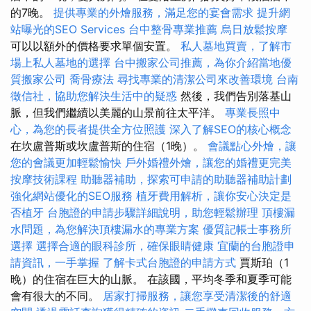
的7晚。
提供專業的外燴服務，滿足您的宴會需求
提升網
站曝光的SEO Services
台中整骨專業推薦
烏日放鬆按摩
可以以額外的價格要求單個安置。
私人墓地買賣，了解市
場上私人墓地的選擇
台中搬家公司推薦，為你介紹當地優
質搬家公司
喬骨療法
尋找專業的清潔公司來改善環境
台南
徵信社，協助您解決生活中的疑惑
然後，我們告別落基山
脈，但我們繼續以美麗的山景前往太平洋。
專業長照中
心，為您的長者提供全方位照護
深入了解SEO的核心概念
在坎盧普斯或坎盧普斯的住宿（1晚）。
會議點心外燴，讓
您的會議更加輕鬆愉快
戶外婚禮外燴，讓您的婚禮更完美
按摩技術課程
助聽器補助，探索可申請的助聽器補助計劃
強化網站優化的SEO服務
植牙費用解析，讓你安心決定是
否植牙
台胞證的申請步驟詳細說明，助您輕鬆辦理
頂樓漏
水問題，為您解決頂樓漏水的專業方案
優質記帳士事務所
選擇
選擇合適的眼科診所，確保眼睛健康
宜蘭的台胞證申
請資訊，一手掌握
了解卡式台胞證的申請方式
賈斯珀（1
晚）的住宿在巨大的山脈。 在該國，平均冬季和夏季可能
會有很大的不同。
居家打掃服務，讓您享受清潔後的舒適