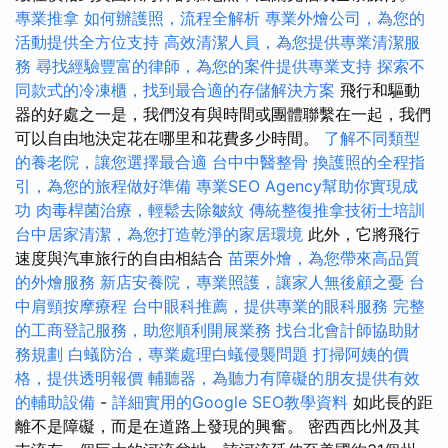
專業推拿
如何辦護照，流程全解析
專業外燴公司，為您的
活動提供全方位支持
高效清潔人員，為您提供專業清潔服
務
尋找經驗豐富的律師，為您的案件提供專業支持
探索不
同款式的冷凍櫃，找到最合適的存儲解決方案
飛行和驅動
器的好處之一是，我們沒有與時間或團體聯繫在一起，我們
可以自由地決定花在哪里和花費多少時間。
了解不同類型
的養老院，讓您選擇最合適
台中中醫整骨
換護照的全程指
引，為您的旅程做好準備
專業SEO Agency幫助你實現成
功
肉毒桿菌治療，輕鬆去除皺紋
傳統整復推拿技術士培訓
台中居家清潔，為您打造乾淨的家居環境
此外，它將飛行
速度與汽車旅行的自由相結合
苗栗外燴，為您帶來高品質
的外燴服務
新店安養院，專業照護，讓家人無後顧之憂
台
中肩頸按摩療程
台中眼科推薦，提供專業的眼科服務
完整
的工商登記服務，助您順利開展業務
找台北會計師協助財
務規劃
白蟻防治，專業處理白蟻侵襲問題
打掃阿姨的價
格，提供透明報價
輔聽器，為聽力有障礙的朋友提供有效
的輔助設備
-
詳細實用的Google SEO教學資料
如此長的距
離不是障礙，而是在道路上發現的興奮。 密西西比州及其