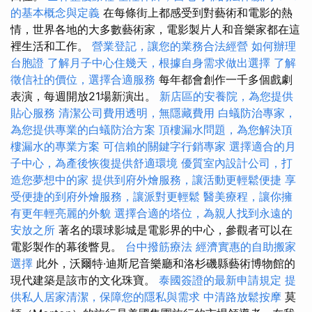
的基本概念與定義
在每條街上都感受到對藝術和電影的熱
情，世界各地的大多數藝術家，電影製片人和音樂家都在這
裡生活和工作。
營業登記，讓您的業務合法經營
如何辦理
台胞證
了解月子中心住幾天，根據自身需求做出選擇
了解
徵信社的價位，選擇合適服務
每年都會創作一千多個戲劇
表演，每週開放21場新演出。
新店區的安養院，為您提供
貼心服務
清潔公司費用透明，無隱藏費用
白蟻防治專家，
為您提供專業的白蟻防治方案
頂樓漏水問題，為您解決頂
樓漏水的專業方案
可信賴的關鍵字行銷專家
選擇適合的月
子中心，為產後恢復提供舒適環境
優質室內設計公司，打
造您夢想中的家
提供到府外燴服務，讓活動更輕鬆便捷
享
受便捷的到府外燴服務，讓派對更輕鬆
醫美療程，讓你擁
有更年輕亮麗的外貌
選擇合適的塔位，為親人找到永遠的
安放之所
著名的環球影城是電影界的中心，參觀者可以在
電影製作的幕後瞥見。
台中撥筋療法
經濟實惠的自助搬家
選擇
此外，沃爾特·迪斯尼音樂廳和洛杉磯縣藝術博物館的
現代建築是該市的文化珠寶。
泰國簽證的最新申請規定
提
供私人居家清潔，保障您的隱私與需求
中清路放鬆按摩
莫