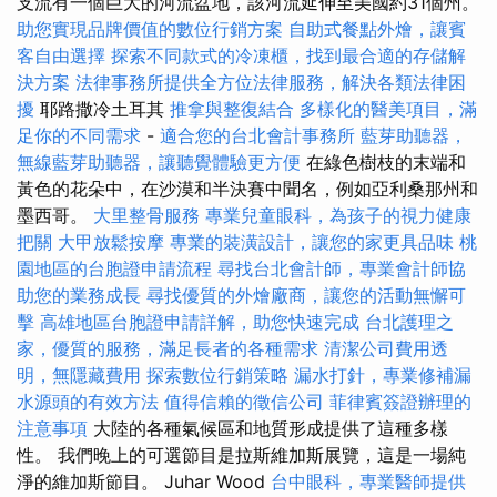
支流有一個巨大的河流盆地，該河流延伸至美國約31個州。
助您實現品牌價值的數位行銷方案
自助式餐點外燴，讓賓
客自由選擇
探索不同款式的冷凍櫃，找到最合適的存儲解
決方案
法律事務所提供全方位法律服務，解決各類法律困
擾
耶路撒冷土耳其
推拿與整復結合
多樣化的醫美項目，滿
足你的不同需求
-
適合您的台北會計事務所
藍芽助聽器，
無線藍芽助聽器，讓聽覺體驗更方便
在綠色樹枝的末端和
黃色的花朵中，在沙漠和半決賽中聞名，例如亞利桑那州和
墨西哥。
大里整骨服務
專業兒童眼科，為孩子的視力健康
把關
大甲放鬆按摩
專業的裝潢設計，讓您的家更具品味
桃
園地區的台胞證申請流程
尋找台北會計師，專業會計師協
助您的業務成長
尋找優質的外燴廠商，讓您的活動無懈可
擊
高雄地區台胞證申請詳解，助您快速完成
台北護理之
家，優質的服務，滿足長者的各種需求
清潔公司費用透
明，無隱藏費用
探索數位行銷策略
漏水打針，專業修補漏
水源頭的有效方法
值得信賴的徵信公司
菲律賓簽證辦理的
注意事項
大陸的各種氣候區和地質形成提供了這種多樣
性。 我們晚上的可選節目是拉斯維加斯展覽，這是一場純
淨的維加斯節目。 Juhar Wood
台中眼科，專業醫師提供