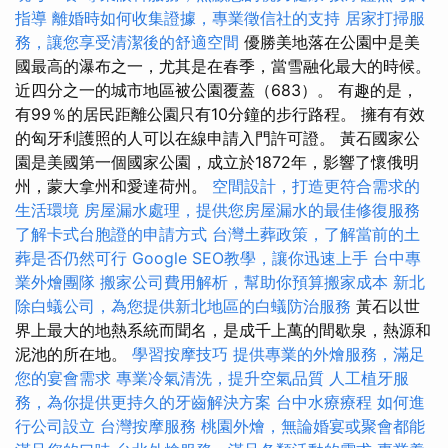
指導
離婚時如何收集證據，專業徵信社的支持
居家打掃服
務，讓您享受清潔後的舒適空間
優勝美地落在公園中是美
國最高的瀑布之一，尤其是在春季，當雪融化最大的時候。
近四分之一的城市地區被公園覆蓋（683）。 有趣的是，
有99％的居民距離公園只有10分鐘的步行路程。 擁有有效
的匈牙利護照的人可以在線申請入門許可證。 黃石國家公
園是美國第一個國家公園，成立於1872年，影響了懷俄明
州，蒙大拿州和愛達荷州。
空間設計，打造更符合需求的
生活環境
房屋漏水處理，提供您房屋漏水的最佳修復服務
了解卡式台胞證的申請方式
台灣土葬政策，了解當前的土
葬是否仍然可行
Google SEO教學，讓你迅速上手
台中專
業外燴團隊
搬家公司費用解析，幫助你預算搬家成本
新北
除白蟻公司，為您提供新北地區的白蟻防治服務
黃石以世
界上最大的地熱系統而聞名，是成千上萬的間歇泉，熱源和
泥池的所在地。
學習按摩技巧
提供專業的外燴服務，滿足
您的宴會需求
專業冷氣清洗，提升空氣品質
人工植牙服
務，為你提供更持久的牙齒解決方案
台中水療療程
如何進
行公司設立
台灣按摩服務
桃園外燴，無論婚宴或聚會都能