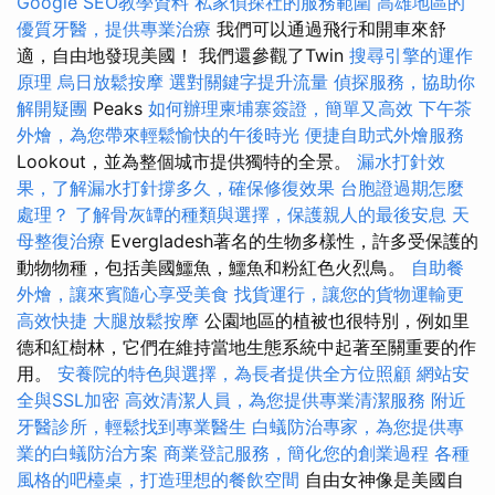
Google SEO教學資料
私家偵探社的服務範圍
高雄地區的
優質牙醫，提供專業治療
我們可以通過飛行和開車來舒
適，自由地發現美國！ 我們還參觀了Twin
搜尋引擎的運作
原理
烏日放鬆按摩
選對關鍵字提升流量
偵探服務，協助你
解開疑團
Peaks
如何辦理柬埔寨簽證，簡單又高效
下午茶
外燴，為您帶來輕鬆愉快的午後時光
便捷自助式外燴服務
Lookout，並為整個城市提供獨特的全景。
漏水打針效
果，了解漏水打針撐多久，確保修復效果
台胞證過期怎麼
處理？
了解骨灰罈的種類與選擇，保護親人的最後安息
天
母整復治療
Evergladesh著名的生物多樣性，許多受保護的
動物物種，包括美國鱷魚，鱷魚和粉紅色火烈鳥。
自助餐
外燴，讓來賓隨心享受美食
找貨運行，讓您的貨物運輸更
高效快捷
大腿放鬆按摩
公園地區的植被也很特別，例如里
德和紅樹林，它們在維持當地生態系統中起著至關重要的作
用。
安養院的特色與選擇，為長者提供全方位照顧
網站安
全與SSL加密
高效清潔人員，為您提供專業清潔服務
附近
牙醫診所，輕鬆找到專業醫生
白蟻防治專家，為您提供專
業的白蟻防治方案
商業登記服務，簡化您的創業過程
各種
風格的吧檯桌，打造理想的餐飲空間
自由女神像是美國自