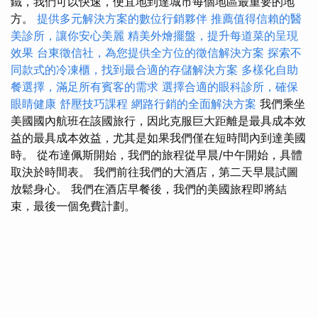
鐵，我們可以快速，便宜地到達城市每個地區最重要的地
方。
提供多元解決方案的數位行銷夥伴
推薦值得信賴的醫
美診所，讓你安心美麗
精美外燴擺盤，提升每道菜的呈現
效果
台東徵信社，為您提供全方位的徵信解決方案
探索不
同款式的冷凍櫃，找到最合適的存儲解決方案
多樣化自助
餐選擇，滿足所有賓客的需求
選擇合適的眼科診所，確保
眼睛健康
舒壓技巧課程
網路行銷的全面解決方案
我們乘坐
美國國內航班在該國旅行，因此克服巨大距離是最具成本效
益的最具成本效益，尤其是如果我們僅在短時間內到達美國
時。 從布達佩斯開始，我們的旅程從早晨/中午開始，具體
取決於時間表。 我們前往我們的大酒店，第二天早晨試圖
放鬆身心。 我們在酒店早餐後，我們的美國旅程即將結
束，最後一個免費計劃。