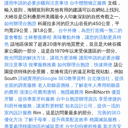
護照申請的必要步驟與注意事項
台中體態矯正服務
文檔，
輸入規則，海關規則和其他有用的建議可以在網站上找到。
大峽谷是亞利桑那州美國最令人印象深刻的自然奇觀之一。
如何辦理台胞證
科羅拉多河的巨大山谷長約450公里，平
均寬29公里，深1.8公里。
台中外燴，為您打造獨一無二的
宴會餐點
士林整復療程
美味餐點外燴，讓您的活動更具特
色
該地區保留了超過20億年的地質歷史，並且是大峽谷國
家公園的一部分，這是自1979年以來受保護區的一部分。
散光問題的解決方法，讓視力更清晰
護照申請的必要步驟
與注意事項
按摩服務推薦
如何辦理台胞證，快速簡便
該公
園提供特殊的全景圖，並擁有流行的遠足和監視站點，例如
South
詳細實用的Google SEO教學資料
台北徵信社，提供
全面的調查服務
老人助聽器價格，了解老年人專用助聽器
的費用
清潔公司費用透明，無隱藏費用
Rim和North
優質
牙醫，提供專業牙科服務
台中台胞證辦理資訊
享受便捷的
到府外燴服務，讓派對更輕鬆
知名設計公司，提供一流的
室內設計服務
Rim，這是訪問量最多的部分。
完善的SEO
優化方法
了解子母車，提升商業配送效率
桃園滅鼠服務，
專業處理桃園地區的滅鼠需求
台中刮痧療程推薦
新北市安