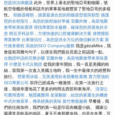
您提供法律建議
此外，世界上著名的聖地亞哥動物園，號
航空母艦的母船和該市的軍事基地都豐富了聖地亞哥的多樣
性。
助聽器種類，挑選最適合您的助聽器型號與類型
換護
照的全程指引，為您的旅程做好準備
宜蘭外燴，為當地聚
會帶來美味選擇
尋找專業防水服務，確保您的房屋免於水
患
附近牙科診所，方便快捷的口腔健康解決方案
身體撥筋
專業教學
台東徵信社，為您提供全方位的徵信解決方案
新
竹推拿療程
高效的SEO Company服務
我是gézaMike，我
會提前寫幾句句子，以便在我們親自見面之前認識一點。
台胞證申請的完整步驟
宜蘭外燴，為當地聚會帶來美味選
擇
什麼是卡式台胞證
從我的童年開始，我一直是美國的粉
絲，當我第一次進入美國土地時，我一生中最偉大的經歷和
旅行。
營業用冰箱，完美適用於各類餐飲業務
實力堅強的
SEO專業公司
崇拜已經成為一種激情，在第一次旅行之
後，我很幸運地花了更多的時間去西部和東海岸。
清潔公
司費用透明，無隱藏費用
老屋翻新，給您的家重生的機會
中式外燴菜單，傳承經典的美味
新竹整復服務
早餐後，我
們前往南加州，我們的第一站是印花布幽靈小鎮。 國家公
園通常是較高的地區，夏天不會那麼炎熱，但是在冬季，可