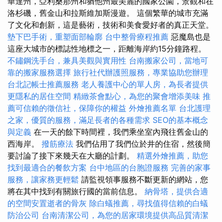
華達州，亞利桑那州和猶他州最美麗的國家公園，景觀和在
洛杉磯，舊金山和拉斯維加斯漫遊。 這個繁華的城市充滿
了文化和創新，這是藝術，技術和美食愛好者的真正天堂。
墊下巴手術，重塑面部輪廓
台中整骨療程推薦
惡魔島也是
這座大城市的標誌性地標之一，距離海岸約15分鐘路程。
不鏽鋼洗手台，兼具美觀與實用性
台南搬家公司，當地可
靠的搬家服務選擇
旅行社代辦護照服務，專業協助您辦理
台北記帳士推薦服務
老人養護中心的單人房，為長者提供
更隱私的居住空間
精緻茶會點心，為您的聚會增添美味
推
薦可信賴的徵信社，保障你的權益
外燴推薦名單
台北護理
之家，優質的服務，滿足長者的各種需求
SEO的基本概念
與定義
在一天的餘下時間裡，我們乘坐室內飛往舊金山的
西海岸。
撥筋療法
我們佔用了我們位於井的住宿，然後簡
要討論了接下來幾天在大廳的計劃。
精選外燴推薦，助您
找到最適合的餐飲方案
台中地區的台胞證服務
完善的家事
服務，讓家務更輕鬆
請監視領事服務不斷更新的網站，您
將在其中找到有關旅行國的當前信息。
納骨塔，提供合適
的空間安置逝者的骨灰
除白蟻推薦，尋找值得信賴的白蟻
防治公司
台南清潔公司，為您的居家環境提供高品質清潔