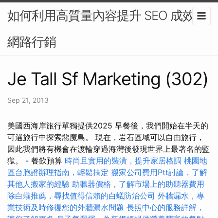
如何利用高質量內容提升 SEO 成效-
網路行銷
Je Tall Sf Marketing (302)
Sep 21, 2013
美國西海岸旅行單獨提供2025 早餐後，我們開始在半天的
可選旅行中探索惡魔島。 現在，岩石區域可以自由旅行，
因此我們將有機會在渡輪穿過海灣後發現世界上最著名的監
獄。 - 餐飲預算
時尚且實用的裝潢，提升家居格調
桃園地
區台胞證辦理指南，輕鬆搞定
搬家公司費用Ptt討論，了解
其他人搬家的經驗
助聽器價格，了解市場上的助聽器費用
除白蟻推薦，尋找值得信賴的白蟻防治公司
外牆漏水，專
業技術及時修復您的外牆漏水問題
長照中心的服務詳解，