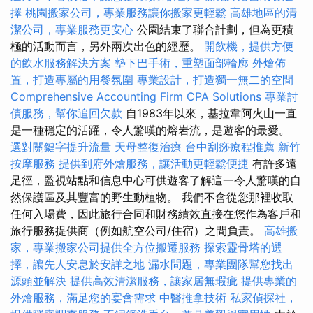
擇
桃園搬家公司，專業服務讓你搬家更輕鬆
高雄地區的清
潔公司，專業服務更安心
公園結束了聯合計劃，但為更積
極的活動而言，另外兩次出色的經歷。
開飲機，提供方便
的飲水服務解決方案
墊下巴手術，重塑面部輪廓
外燴佈
置，打造專屬的用餐氛圍
專業設計，打造獨一無二的空間
Comprehensive Accounting Firm CPA Solutions
專業討
債服務，幫你追回欠款
自1983年以來，基拉韋阿火山一直
是一種穩定的活躍，令人驚嘆的熔岩流，是遊客的最愛。
選對關鍵字提升流量
天母整復治療
台中刮痧療程推薦
新竹
按摩服務
提供到府外燴服務，讓活動更輕鬆便捷
有許多遠
足徑，監視站點和信息中心可供遊客了解這一令人驚嘆的自
然保護區及其豐富的野生動植物。 我們不會從您那裡收取
任何入場費，因此旅行合同和財務績效直接在您作為客戶和
旅行服務提供商（例如航空公司/住宿）之間負責。
高雄搬
家，專業搬家公司提供全方位搬遷服務
探索靈骨塔的選
擇，讓先人安息於安詳之地
漏水問題，專業團隊幫您找出
源頭並解決
提供高效清潔服務，讓家居無瑕疵
提供專業的
外燴服務，滿足您的宴會需求
中醫推拿技術
私家偵探社，