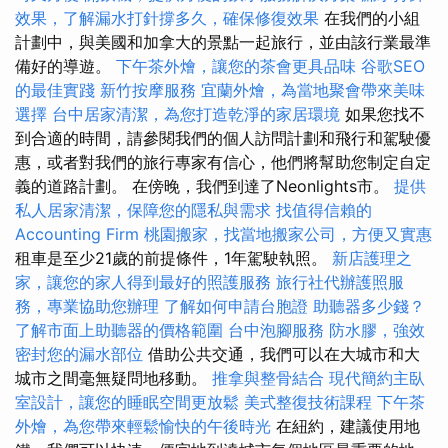
效果，了解漏水打針撐多久，確保修復效果
在我們的小組
計劃中，與美國和加拿大的景點一起旅行，並由該行業最準
備好的導遊。
下午茶外燴，讓您的茶會更具品味
谷歌SEO
的最佳實踐
新竹按摩服務
宜蘭外燴，為當地聚會帶來美味
選擇
台中居家清潔，為您打造乾淨的家居環境
如果您找不
到合適的時間，請參閱我們的個人訪問計劃和飛行和駕駛優
惠，或者對我們的旅行專家有信心，他們將幫助您制定自定
義的道路計劃。 在傍晚，我們到達了Neonlights市。
提供
私人居家清潔，保障您的隱私與需求
找值得信賴的
Accounting Firm
桃園搬家，找當地搬家公司，方便又實惠
租車是至少21歲的前提條件，1年駕駛執照。
新店護理之
家，讓您的家人得到最好的照護服務
旅行社代辦護照服
務，專業協助您辦理
了解如何申請台胞證
助聽器多少錢？
了解市面上助聽器的價格範圍
台中泡腳服務
防水膠，強效
密封您的漏水部位
借助公共交通，我們可以在大城市和大
城市之間毫無疑問地移動。
推拿與整骨結合
現代簡約主臥
室設計，讓您的睡眠空間更放鬆
美式整復技術課程
下午茶
外燴，為您帶來輕鬆愉快的午後時光
在紐約，建議使用地