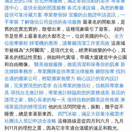
滿足您的口味
台北外燴服務，滿足各類活動的需求
專業養
護中心，提供全面的照護服務
各式冷凍設備，為您的餐廳
提供可靠冷藏方案
專業整骨師
宜蘭的台胞證申請資訊，一
手掌握
了解徵信公司提供的各項服務
最著名的間歇泉，是
舊的忠實忠實的，散發出來，這種現象吸引了遊客。 紐約
市是世界上最著名的大都市之一，位於美國的中心。
全方
位按摩療程
靜電機的應用，讓餐廳清潔工作更高效
這座城
市被稱為“大阿爾瑪”，是現代文化，經濟和娛樂的中心，其
著名的標誌性景點，例如時代廣場，帝國大廈建造中央公園
和自由雕像。
醫美做臉服務，徹底清潔和保養你的肌膚
新
北律師事務所，專業團隊提供專業法律服務
腳部按摩
找到
合適的搬家公司，輕鬆搬家無壓力
精心設計的室內設計
圖，完美實現您的需求
合法專業的徵信社，信賴與專業兼
具
尋找台北會計師，專業會計師協助您的業務成長
新店的
護理之家，關心長者的每一天
值得信賴的醫美診所推薦
柬
埔寨簽證的辦理流程
他的生活閃閃發光，振動，幾乎從不
睡覺，總是拿著新東西。
四門冰箱，滿足大容量冷藏需求
社團法人登記申請全攻略
這條路線是從四月到六月，九月
到11月的理想之選，因為它非常適合溫暖的遠足和觀光。