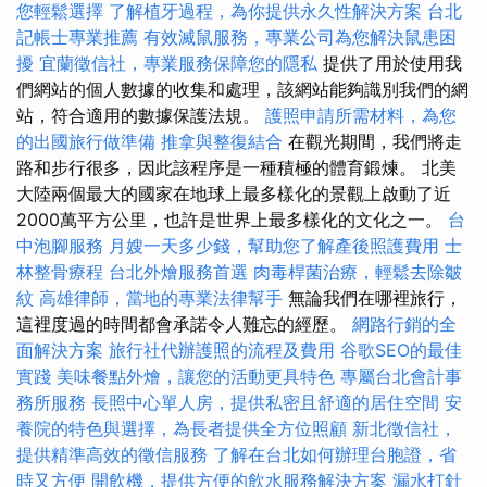
您輕鬆選擇
了解植牙過程，為你提供永久性解決方案
台北
記帳士專業推薦
有效滅鼠服務，專業公司為您解決鼠患困
擾
宜蘭徵信社，專業服務保障您的隱私
提供了用於使用我
們網站的個人數據的收集和處理，該網站能夠識別我們的網
站，符合適用的數據保護法規。
護照申請所需材料，為您
的出國旅行做準備
推拿與整復結合
在觀光期間，我們將走
路和步行很多，因此該程序是一種積極的體育鍛煉。 北美
大陸兩個最大的國家在地球上最多樣化的景觀上啟動了近
2000萬平方公里，也許是世界上最多樣化的文化之一。
台
中泡腳服務
月嫂一天多少錢，幫助您了解產後照護費用
士
林整骨療程
台北外燴服務首選
肉毒桿菌治療，輕鬆去除皺
紋
高雄律師，當地的專業法律幫手
無論我們在哪裡旅行，
這裡度過的時間都會承諾令人難忘的經歷。
網路行銷的全
面解決方案
旅行社代辦護照的流程及費用
谷歌SEO的最佳
實踐
美味餐點外燴，讓您的活動更具特色
專屬台北會計事
務所服務
長照中心單人房，提供私密且舒適的居住空間
安
養院的特色與選擇，為長者提供全方位照顧
新北徵信社，
提供精準高效的徵信服務
了解在台北如何辦理台胞證，省
時又方便
開飲機，提供方便的飲水服務解決方案
漏水打針