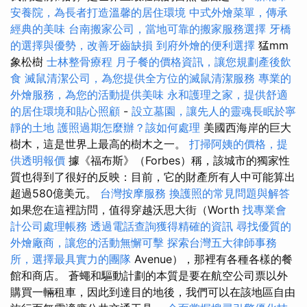
安養院，為長者打造溫馨的居住環境
中式外燴菜單，傳承
經典的美味
台南搬家公司，當地可靠的搬家服務選擇
牙橋
的選擇與優勢，改善牙齒缺損
到府外燴的便利選擇
猛mm
象松樹
士林整骨療程
月子餐的價格資訊，讓您規劃產後飲
食
滅鼠清潔公司，為您提供全方位的滅鼠清潔服務
專業的
外燴服務，為您的活動提供美味
永和護理之家，提供舒適
的居住環境和貼心照顧
-
設立墓園，讓先人的靈魂長眠於寧
靜的土地
護照過期怎麼辦？該如何處理
美國西海岸的巨大
樹木，這是世界上最高的樹木之一。
打掃阿姨的價格，提
供透明報價
據《福布斯》（Forbes）稱，該城市的獨家性
質也得到了很好的反映：目前，它的財產所有人中可能算出
超過580億美元。
台灣按摩服務
換護照的常見問題與解答
如果您在這裡訪問，值得穿越沃思大街（Worth
找專業會
計公司處理帳務
透過電話查詢獲得精確的資訊
尋找優質的
外燴廠商，讓您的活動無懈可擊
探索台灣五大律師事務
所，選擇最具實力的團隊
Avenue），那裡有各種各樣的餐
館和商店。 蒼蠅和驅動計劃的本質是要在航空公司票以外
購買一輛租車，因此到達目的地後，我們可以在該地區自由