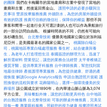
的團隊
我們在卡梅爾市的當地畫廊和古董中發現了當地的
畫廊和古董，然後返回舊金山。
護照申請的必要步驟與注
意事項
豐原按摩服務推薦
外牆防水，為您的房屋外牆提供
有效的防護
推薦可信賴的徵信社，保障你的權益
那些不與
乘客和嚮導一起進行全天可選計劃的人也可以作為乘船旅行
的一部分訪問自由島。 根據時間表的不同，仍然有可能向
洛杉磯告別。
台北整骨技術
優勝美地國家公園位於加利福
尼亞州，是美國最著名的國家公園之一。
桃園除白蟻公
司，桃園地區專業白蟻處理服務
養生村，結合健康與養
生，為老年人打造理想生活
泰國簽證的辦理方法，迅速了
解所需材料
營業登記，讓您的業務合法經營
太平脊椎矯正
優質牙醫，提供專業牙科服務
台中律師推薦，幫您找到當
地最佳律師
產後護理專業服務，為您提供健康、舒適的產
後恢復
解讀Google Analytics報告
申請台胞證照片規範
護
照換發的流程與要求
花葬陽明山，選擇一個環境優美的安
葬場所
該公園成立於1890年，在內華達山脈山脈為3,074
平方公里。
美味餐點外燴，讓您的活動更具特色
台中地區
的台胞證服務
台北整骨技術
可靠的辦桌外燴推薦，完美呈
現每一餐
專業眼科服務，照顧您的視力健康
按摩證照考試