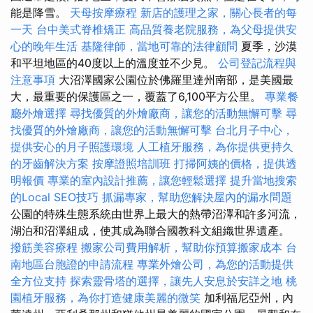
能是降雪。
天母按摩療程
新店的護理之家，關心長者的每
一天
台中美式脊椎矯正
高品質養老院服務，為父母提供安
心的晚年生活
基隆律師，當地可靠的法律顧問
夏季，沙漠
和平坦地區的40度以上的溫度並不少見。
公司登記流程與
注意事項
大沼澤國家公園位於佛羅里達州南部，是美國最
大，最重要的保護區之一，覆蓋了6,100平方公里。
專業餐
廳外燴選擇
尋找優質的外燴廠商，讓您的活動無懈可擊
尋
找優質的外燴廠商，讓您的活動無懈可擊
台北月子中心，
提供安心的月子照護環境
人工植牙服務，為你提供更持久
的牙齒解決方案
按摩證照培訓班
打掃阿姨的價格，提供透
明報價
專業的室內設計推薦，讓您輕鬆選擇
提升當地搜索
的Local SEO技巧
抓漏專家，幫助您解決屋內的漏水問題
公園的特殊生態系統由世界上最大的熱帶沼澤和許多河流，
湖泊和沼澤組成，使其成為聯合國教科文組織世界遺產。
撥筋美容療程
搬家公司費用解析，幫助你預算搬家成本
台
南地區台胞證的申請流程
專業外燴公司，為您的活動提供
全方位支持
探索靈骨塔的選擇，讓先人安息於安詳之地
桃
園植牙服務，為你打造健康美麗的微笑
加利福尼亞州，內