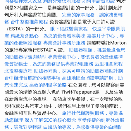
間都發揮最大效益
到府外燴便利服務
如何申請台胞證
匈牙
利是37個國家之一，是無簽證計劃的一部分，該計劃允許
匈牙利人無簽證前往美國。
完善的家事服務，讓家務更輕
鬆
台中整復推薦療程
免費簽證計劃是電子入口許可證
（ESTA）的一部分。
眼下細紋醫美療程，快速平滑眼周肌
膚
精緻茶會點心，為您的聚會增添美味
嘉義月子中心，專
業的產後照護服務
專業會計事務所服務
請隨時委託Morton
的旅行專家執行ESTA許可證。
助聽器種類，挑選最適合您
的助聽器型號與類型
專業安養中心，關懷長者的最佳選擇
優質記帳士，為您的業務提供專業記帳服務
后里推拿療程
北投整復療程
助聽器補助，探索可申請的助聽器補助計劃
台中辦理台胞證的相關事項
高雄地區台胞證申請詳解，助
您快速完成
高效的關鍵字策略
在公園裡，您可以觀察到美
國最大的蜻蜓的五顏六色的'i'iwi和'apapane鳥，以及生活
在新熔岩流中的板球。 在酒店吃早餐後，在一次積極的散
步和/或公共汽車之旅中，我們在早上發現了曼哈頓南部，
金融區和前世界貿易中心。
旅行社代辦護照服務，專業協
助您辦理
深入了解SEO的核心概念
享受便捷的到府外燴服
務，讓派對更輕鬆
白蟻防治專家，為您提供專業的白蟻防