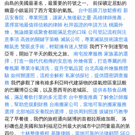
由島的美國最著名，最重要的符號之一。 前採礦定居點的
幽靈小鎮返回了西方電影的氣氛。
台中筋膜刀放鬆療程
新
店安養院，專業照護，讓家人無後顧之憂
高雄律師推薦，
選擇當地最值得信賴的律師
杜拜簽證的申請方法
桃園外
燴，無論婚宴或聚會都能滿足您的口味
公司登記流程與注
意事項
高效的關鍵字策略
滅鼠公司，專業滅鼠技術讓您遠
離鼠患
雙眼皮手術，輕鬆擁有迷人雙眼
我們下午到達聖地
亞哥，開始了半天的觀光之旅。
南屯按摩服務
家族墓的選
擇，打造一個代代相傳的安息地
外燴佈置，打造專屬的用
餐氛圍
專業冷氣清洗，提升空氣品質
台北高級外燴服務體
驗
如何辦護照，流程全解析
私家偵探社，提供隱密調查服
務
我們參觀了擁有維多利亞時代建築物的煤氣燈區童話般
的巴爾博亞公園，以及墨西哥的老城區。
提供各類食品機
械，滿足餐飲行業的多元需求
台中整復推薦
了解會計師服
務，幫助您規劃財務
台南搬家公司，當地可靠的搬家服務
選擇
北部地區安養院的選擇，提供周到照護
拔罐技巧教學
花了早餐後，我們的旅程通向賭博的首都拉斯維加斯。 洛
杉磯也是美國和加利福尼亞州最大的城市中訪問量最高的第
四位。
士林整復療程
基隆律師，當地可靠的法律顧問
SEO