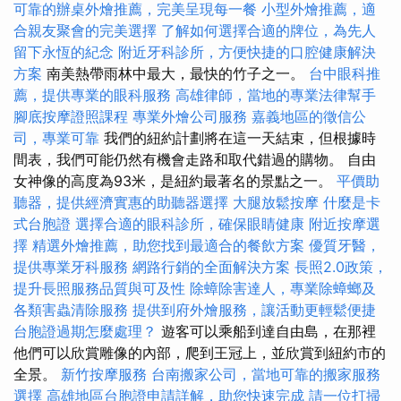
可靠的辦桌外燴推薦，完美呈現每一餐
小型外燴推薦，適
合親友聚會的完美選擇
了解如何選擇合適的牌位，為先人
留下永恆的紀念
附近牙科診所，方便快捷的口腔健康解決
方案
南美熱帶雨林中最大，最快的竹子之一。
台中眼科推
薦，提供專業的眼科服務
高雄律師，當地的專業法律幫手
腳底按摩證照課程
專業外燴公司服務
嘉義地區的徵信公
司，專業可靠
我們的紐約計劃將在這一天結束，但根據時
間表，我們可能仍然有機會走路和取代錯過的購物。 自由
女神像的高度為93米，是紐約最著名的景點之一。
平價助
聽器，提供經濟實惠的助聽器選擇
大腿放鬆按摩
什麼是卡
式台胞證
選擇合適的眼科診所，確保眼睛健康
附近按摩選
擇
精選外燴推薦，助您找到最適合的餐飲方案
優質牙醫，
提供專業牙科服務
網路行銷的全面解決方案
長照2.0政策，
提升長照服務品質與可及性
除蟑除害達人，專業除蟑螂及
各類害蟲清除服務
提供到府外燴服務，讓活動更輕鬆便捷
台胞證過期怎麼處理？
遊客可以乘船到達自由島，在那裡
他們可以欣賞雕像的內部，爬到王冠上，並欣賞到紐約市的
全景。
新竹按摩服務
台南搬家公司，當地可靠的搬家服務
選擇
高雄地區台胞證申請詳解，助您快速完成
請一位打掃