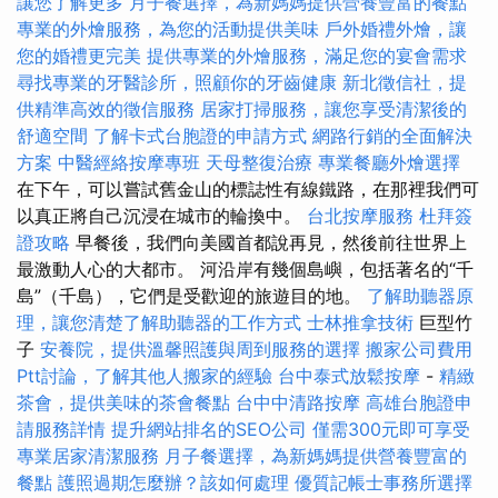
讓您了解更多
月子餐選擇，為新媽媽提供營養豐富的餐點
專業的外燴服務，為您的活動提供美味
戶外婚禮外燴，讓
您的婚禮更完美
提供專業的外燴服務，滿足您的宴會需求
尋找專業的牙醫診所，照顧你的牙齒健康
新北徵信社，提
供精準高效的徵信服務
居家打掃服務，讓您享受清潔後的
舒適空間
了解卡式台胞證的申請方式
網路行銷的全面解決
方案
中醫經絡按摩專班
天母整復治療
專業餐廳外燴選擇
在下午，可以嘗試舊金山的標誌性有線鐵路，在那裡我們可
以真正將自己沉浸在城市的輪換中。
台北按摩服務
杜拜簽
證攻略
早餐後，我們向美國首都說再見，然後前往世界上
最激動人心的大都市。 河沿岸有幾個島嶼，包括著名的“千
島”（千島），它們是受歡迎的旅遊目的地。
了解助聽器原
理，讓您清楚了解助聽器的工作方式
士林推拿技術
巨型竹
子
安養院，提供溫馨照護與周到服務的選擇
搬家公司費用
Ptt討論，了解其他人搬家的經驗
台中泰式放鬆按摩
-
精緻
茶會，提供美味的茶會餐點
台中中清路按摩
高雄台胞證申
請服務詳情
提升網站排名的SEO公司
僅需300元即可享受
專業居家清潔服務
月子餐選擇，為新媽媽提供營養豐富的
餐點
護照過期怎麼辦？該如何處理
優質記帳士事務所選擇