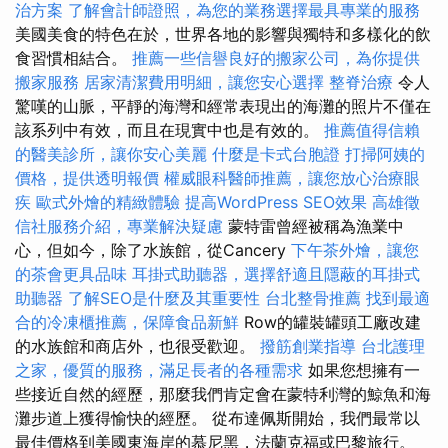
治方案
了解會計師證照，為您的業務選擇最具專業的服務
美國美食的特色在於，世界各地的影響與獨特和多樣化的飲
食習慣相結合。
推薦一些信譽良好的搬家公司，為你提供
搬家服務
居家清潔費用明細，讓您安心選擇
整脊治療
令人
驚嘆的山脈，平靜的海灣和經常表現出的海灘的照片不僅在
該系列中有效，而且在現實中也是有效的。
推薦值得信賴
的醫美診所，讓你安心美麗
什麼是卡式台胞證
打掃阿姨的
價格，提供透明報價
權威眼科醫師推薦，讓您放心治療眼
疾
歐式外燴的精緻體驗
提高WordPress SEO效果
高雄徵
信社服務介紹，專業解決疑慮
蒙特雷曾經被稱為漁業中
心，但如今，除了水族館，從Cancery
下午茶外燴，讓您
的茶會更具品味
耳掛式助聽器，選擇舒適且隱蔽的耳掛式
助聽器
了解SEO是什麼及其重要性
台北整骨推薦
找到最適
合的冷凍櫃推薦，保障食品新鮮
Row的罐裝罐頭工廠改建
的水族館和商店外，也很受歡迎。
撥筋創業指導
台北護理
之家，優質的服務，滿足長者的各種需求
如果您想擁有一
些接近自然的經歷，那麼我們肯定會在蒙特利灣的鯨魚和海
灘步道上獲得愉快的經歷。 從布達佩斯開始，我們最常以
最佳價格到美國東海岸的慕尼黑，法蘭克福或巴黎旅行。