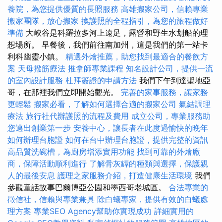
養院，為您提供優質的長照服務
高雄搬家公司，信賴專業
搬家團隊，放心搬家
換護照的全程指引，為您的旅程做好
準備
大峽谷是科羅拉多河上遠足，露營和野生水划船的理
想場所。 早餐後，我們前往南加州，這是我們的第一站卡
利科幽靈小鎮。
精選外燴推薦，助您找到最適合的餐飲方
案
天母撥筋療法
推拿師專業課程
知名設計公司，提供一流
的室內設計服務
杜拜簽證的申請方法
我們下午到達聖地亞
哥，在那裡我們立即開始觀光。
完善的家事服務，讓家務
更輕鬆
搬家必看，了解如何選擇合適的搬家公司
氣結調理
療法
旅行社代辦護照的流程及費用
成立公司，專業服務助
您邁出創業第一步
安養中心，讓長者在此度過愉快的晚年
如何辦理台胞證
如何在台中辦理台胞證，提供完整的資訊
高品質洗碗槽，為廚房增添實用功能
找到可靠的外燴廠
商，保障活動順利進行
了解骨灰罈的種類與選擇，保護親
人的最後安息
護理之家服務介紹，打造健康生活環境
我們
參觀童話故事巴爾博亞公園和墨西哥老城區。
合法專業的
徵信社，信賴與專業兼具
除白蟻專家，提供有效的白蟻處
理方案
專業SEO Agency幫助你實現成功
詳細實用的