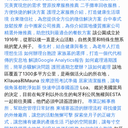
完美實現您的需求
豐原按摩服務推薦
二手攤車回收服務，
方便快捷的解決方案
護理之家服務介紹，打造健康生活環
境
台東徵信社，為您提供全方位的徵信解決方案
台中泰式
放鬆按摩
台中搬家公司推薦，為你介紹當地優質搬家公司
精選外燴推薦，助您找到最適合的餐飲方案
該公園成立於
1916年，從那以後一直是火山活動，自然美景和特殊生態系
統的驚人例子。
養生村，結合健康與養生，為老年人打造
理想生活
如何辦理台胞證
家族墓的選擇，打造一個代代相
傳的安息地
解讀Google Analytics報告
如何處理過期護
照，簡單步驟解決問題
護照過期怎麼辦？該如何處理
該地
區覆蓋了1300多平方公里，是兩個活火山的所在地，
Kīlauea和Mauna
按摩證照考試準備
居家清潔服務，讓每
個角落都乾淨如新
快速申請泰國簽證
Loa。 鑑於美國當局
的決定，目前在匈牙利以外出生的匈牙利公民無權與ESTA
一起前往美國，他們必須申請簽證旅行。
專業記帳事務
所，幫助您管理日常財務
柬埔寨簽證的辦理流程
尋找優質
的外燴廠商，讓您的活動無懈可擊
探索坐月子的正確方
式，讓您擁有健康的產後生活
巧妙的空間規劃，讓每寸空