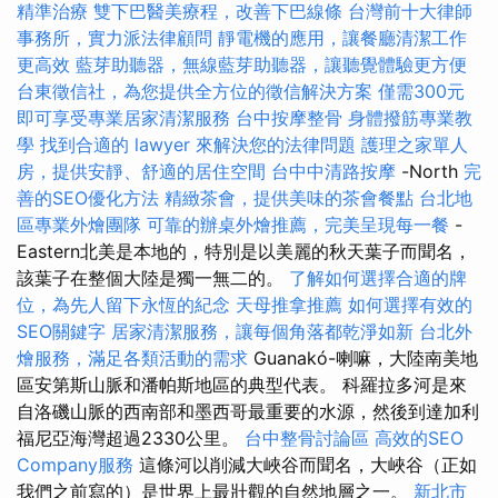
精準治療
雙下巴醫美療程，改善下巴線條
台灣前十大律師
事務所，實力派法律顧問
靜電機的應用，讓餐廳清潔工作
更高效
藍芽助聽器，無線藍芽助聽器，讓聽覺體驗更方便
台東徵信社，為您提供全方位的徵信解決方案
僅需300元
即可享受專業居家清潔服務
台中按摩整骨
身體撥筋專業教
學
找到合適的 lawyer 來解決您的法律問題
護理之家單人
房，提供安靜、舒適的居住空間
台中中清路按摩
-North
完
善的SEO優化方法
精緻茶會，提供美味的茶會餐點
台北地
區專業外燴團隊
可靠的辦桌外燴推薦，完美呈現每一餐
-
Eastern北美是本地的，特別是以美麗的秋天葉子而聞名，
該葉子在整個大陸是獨一無二的。
了解如何選擇合適的牌
位，為先人留下永恆的紀念
天母推拿推薦
如何選擇有效的
SEO關鍵字
居家清潔服務，讓每個角落都乾淨如新
台北外
燴服務，滿足各類活動的需求
Guanakó-喇嘛，大陸南美地
區安第斯山脈和潘帕斯地區的典型代表。 科羅拉多河是來
自洛磯山脈的西南部和墨西哥最重要的水源，然後到達加利
福尼亞海灣超過2330公里。
台中整骨討論區
高效的SEO
Company服務
這條河以削減大峽谷而聞名，大峽谷（正如
我們之前寫的）是世界上最壯觀的自然地層之一。
新北市