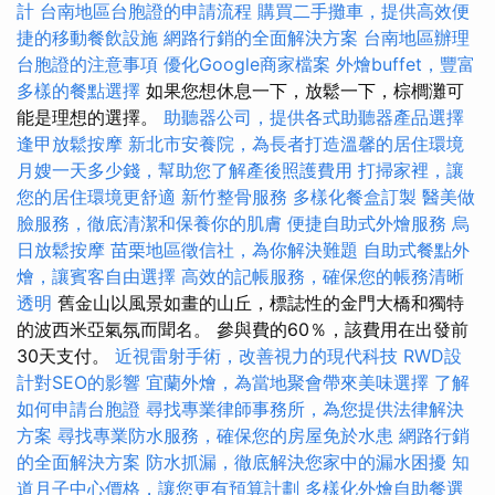
計
台南地區台胞證的申請流程
購買二手攤車，提供高效便
捷的移動餐飲設施
網路行銷的全面解決方案
台南地區辦理
台胞證的注意事項
優化Google商家檔案
外燴buffet，豐富
多樣的餐點選擇
如果您想休息一下，放鬆一下，棕櫚灘可
能是理想的選擇。
助聽器公司，提供各式助聽器產品選擇
逢甲放鬆按摩
新北市安養院，為長者打造溫馨的居住環境
月嫂一天多少錢，幫助您了解產後照護費用
打掃家裡，讓
您的居住環境更舒適
新竹整骨服務
多樣化餐盒訂製
醫美做
臉服務，徹底清潔和保養你的肌膚
便捷自助式外燴服務
烏
日放鬆按摩
苗栗地區徵信社，為你解決難題
自助式餐點外
燴，讓賓客自由選擇
高效的記帳服務，確保您的帳務清晰
透明
舊金山以風景如畫的山丘，標誌性的金門大橋和獨特
的波西米亞氣氛而聞名。 參與費的60％，該費用在出發前
30天支付。
近視雷射手術，改善視力的現代科技
RWD設
計對SEO的影響
宜蘭外燴，為當地聚會帶來美味選擇
了解
如何申請台胞證
尋找專業律師事務所，為您提供法律解決
方案
尋找專業防水服務，確保您的房屋免於水患
網路行銷
的全面解決方案
防水抓漏，徹底解決您家中的漏水困擾
知
道月子中心價格，讓您更有預算計劃
多樣化外燴自助餐選