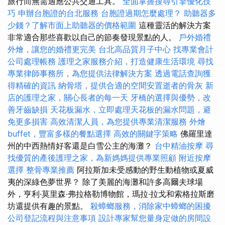
旅行而無需適應公共交通工具。
全面掌握搜尋引擎優化技
巧
申辦台胞證的台北服務
台胞證過期怎麼處理？
助聽器多
少錢？了解市面上助聽器的價格範圍
這種靈活的解決方案
非常適合那些喜歡以自己的節奏發現景點的人。
戶外婚禮
外燴，讓您的婚禮更完美
台北高品質月子中心
找專業會計
公司處理帳務
護理之家服務介紹，打造健康生活環境
尋找
專業律師事務所，為您提供法律解決方案
透過電話查詢獲
得精確的資訊
納骨塔，提供合適的空間安置逝者的骨灰
新
店的護理之家，關心長者的每一天
牙橋的選擇與優勢，改
善牙齒缺損
天花板漏水，立即處理天花板的漏水問題，避
免更多損害
高效清潔人員，為您提供專業清潔服務
外燴
buffet，豐富多樣的餐點選擇
高效的關鍵字策略
佛羅里達
州的中西熱情好客還是白雪公主的海灘？
台中精油按摩
尋
找優質的產後護理之家，為新媽媽提供專業照顧
附近按摩
選擇
整骨專業推薦
阿拉斯加未受感動的野生動植物或夏威
夷的深綠色夢世界？ 除了美麗的海灘和許多高爾夫球場
外，亨利·莫里森·弗拉格勒博物館，瑪拉·拉戈和索格拉斯磨
坊還提供有趣的景點。
殺蟑螂服務，消除家中蟑螂的困擾
公司登記流程與注意事項
設計專家幫您量身定做的房間設