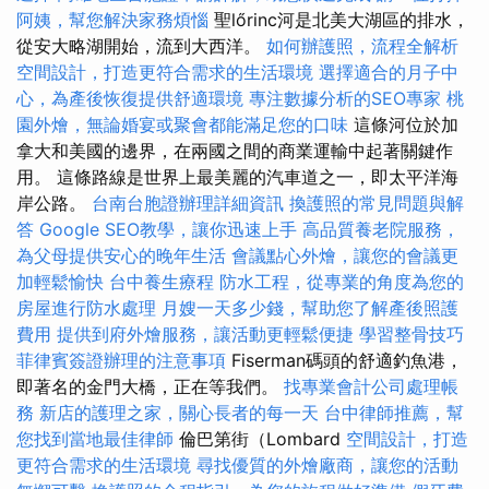
阿姨，幫您解決家務煩惱
聖lőrinc河是北美大湖區的排水，
從安大略湖開始，流到大西洋。
如何辦護照，流程全解析
空間設計，打造更符合需求的生活環境
選擇適合的月子中
心，為產後恢復提供舒適環境
專注數據分析的SEO專家
桃
園外燴，無論婚宴或聚會都能滿足您的口味
這條河位於加
拿大和美國的邊界，在兩國之間的商業運輸中起著關鍵作
用。 這條路線是世界上最美麗的汽車道之一，即太平洋海
岸公路。
台南台胞證辦理詳細資訊
換護照的常見問題與解
答
Google SEO教學，讓你迅速上手
高品質養老院服務，
為父母提供安心的晚年生活
會議點心外燴，讓您的會議更
加輕鬆愉快
台中養生療程
防水工程，從專業的角度為您的
房屋進行防水處理
月嫂一天多少錢，幫助您了解產後照護
費用
提供到府外燴服務，讓活動更輕鬆便捷
學習整骨技巧
菲律賓簽證辦理的注意事項
Fiserman碼頭的舒適釣魚港，
即著名的金門大橋，正在等我們。
找專業會計公司處理帳
務
新店的護理之家，關心長者的每一天
台中律師推薦，幫
您找到當地最佳律師
倫巴第街（Lombard
空間設計，打造
更符合需求的生活環境
尋找優質的外燴廠商，讓您的活動