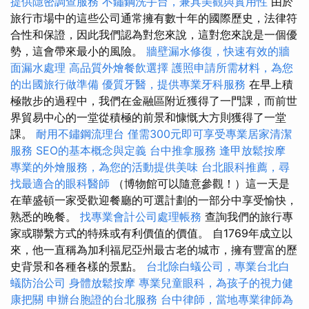
提供隱密調查服務
不鏽鋼洗手台，兼具美觀與實用性
由於
旅行市場中的這些公司通常擁有數十年的國際歷史，法律符
合性和保證，因此我們認為對您來說，這對您來說是一個優
勢，這會帶來最小的風險。
牆壁漏水修復，快速有效的牆
面漏水處理
高品質外燴餐飲選擇
護照申請所需材料，為您
的出國旅行做準備
優質牙醫，提供專業牙科服務
在早上積
極散步的過程中，我們在金融區附近獲得了一門課，而前世
界貿易中心的一堂從積極的前景和慷慨大方則獲得了一堂
課。
耐用不鏽鋼流理台
僅需300元即可享受專業居家清潔
服務
SEO的基本概念與定義
台中推拿服務
逢甲放鬆按摩
專業的外燴服務，為您的活動提供美味
台北眼科推薦，尋
找最適合的眼科醫師
（博物館可以隨意參觀！）這一天是
在華盛頓一家受歡迎餐廳的可選計劃的一部分中享受愉快，
熟悉的晚餐。
找專業會計公司處理帳務
查詢我們的旅行專
家或聯繫方式的特殊或有利價值的價值。 自1769年成立以
來，他一直稱為加利福尼亞州最古老的城市，擁有豐富的歷
史背景和各種各樣的景點。
台北除白蟻公司，專業台北白
蟻防治公司
身體放鬆按摩
專業兒童眼科，為孩子的視力健
康把關
申辦台胞證的台北服務
台中律師，當地專業律師為