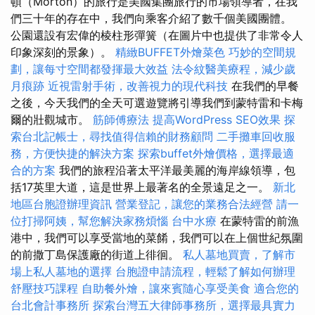
頓（Morton）的旅行是美國集團旅行的市場領導者，在我
們三十年的存在中，我們向乘客介紹了數千個美國團體。
公園還設有宏偉的棱柱形彈簧（在圖片中也提供了非常令人
印象深刻的景象）。
精緻BUFFET外燴菜色
巧妙的空間規
劃，讓每寸空間都發揮最大效益
法令紋醫美療程，減少歲
月痕跡
近視雷射手術，改善視力的現代科技
在我們的早餐
之後，今天我們的全天可選遊覽將引導我們到蒙特雷和卡梅
爾的壯觀城市。
筋師傅療法
提高WordPress SEO效果
探
索台北記帳士，尋找值得信賴的財務顧問
二手攤車回收服
務，方便快捷的解決方案
探索buffet外燴價格，選擇最適
合的方案
我們的旅程沿著太平洋最美麗的海岸線領導，包
括17英里大道，這是世界上最著名的全景遠足之一。
新北
地區台胞證辦理資訊
營業登記，讓您的業務合法經營
請一
位打掃阿姨，幫您解決家務煩惱
台中水療
在蒙特雷的前漁
港中，我們可以享受當地的菜餚，我們可以在上個世紀氛圍
的前撒丁島保護廠的街道上徘徊。
私人墓地買賣，了解市
場上私人墓地的選擇
台胞證申請流程，輕鬆了解如何辦理
舒壓技巧課程
自助餐外燴，讓來賓隨心享受美食
適合您的
台北會計事務所
探索台灣五大律師事務所，選擇最具實力