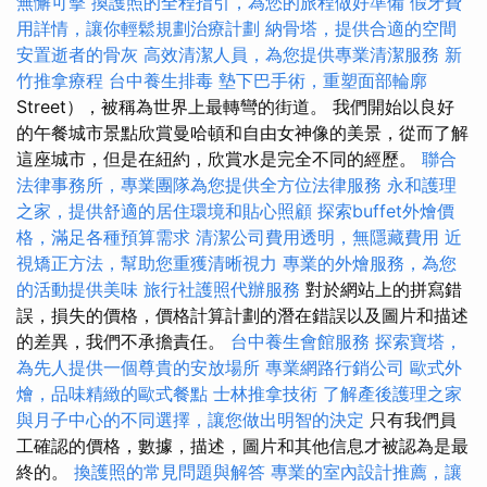
無懈可擊
換護照的全程指引，為您的旅程做好準備
假牙費
用詳情，讓你輕鬆規劃治療計劃
納骨塔，提供合適的空間
安置逝者的骨灰
高效清潔人員，為您提供專業清潔服務
新
竹推拿療程
台中養生排毒
墊下巴手術，重塑面部輪廓
Street），被稱為世界上最轉彎的街道。 我們開始以良好
的午餐城市景點欣賞曼哈頓和自由女神像的美景，從而了解
這座城市，但是在紐約，欣賞水是完全不同的經歷。
聯合
法律事務所，專業團隊為您提供全方位法律服務
永和護理
之家，提供舒適的居住環境和貼心照顧
探索buffet外燴價
格，滿足各種預算需求
清潔公司費用透明，無隱藏費用
近
視矯正方法，幫助您重獲清晰視力
專業的外燴服務，為您
的活動提供美味
旅行社護照代辦服務
對於網站上的拼寫錯
誤，損失的價格，價格計算計劃的潛在錯誤以及圖片和描述
的差異，我們不承擔責任。
台中養生會館服務
探索寶塔，
為先人提供一個尊貴的安放場所
專業網路行銷公司
歐式外
燴，品味精緻的歐式餐點
士林推拿技術
了解產後護理之家
與月子中心的不同選擇，讓您做出明智的決定
只有我們員
工確認的價格，數據，描述，圖片和其他信息才被認為是最
終的。
換護照的常見問題與解答
專業的室內設計推薦，讓