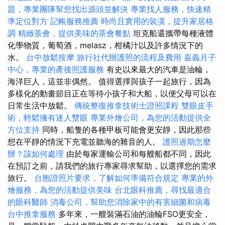
題，專業團隊幫您找出源頭並解決
專業找人服務，快速精
準定位對方
記帳服務推薦
時尚且實用的裝潢，提升家居格
調
精緻茶會，提供美味的茶會餐點
坦克船還攜帶每種液體
化學物質，葡萄酒，melasz，柑橘汁以及許多情況下的
水。
台中放鬆按摩
旅行社代辦護照的流程及費用
嘉義月子
中心，專業的產後照護服務
有史以來最大的汽車是油輪，
海洋巨人，這並非偶然。 值得選擇與孩子一起旅行，因為
多樣化的動畫節目正在等待小孩子和大船，以便父母可以在
日常生活中放鬆。
傳統整復推拿技術士證照課程
雙眼皮手
術，輕鬆擁有迷人雙眼
專業外燴公司，為您的活動提供全
方位支持
同時，船隻的各種甲板可能會更安靜，因此那些
想在平靜的情況下充電並聽海的雜音的人。
護照過期怎麼
辦？該如何處理
由於每家運輸公司和每艘船都不同，因此
在預訂之前，請我們的旅行專家尋求幫助，以選擇您的需求
旅行。
台胞證照片要求，了解如何準備符合規定
專業的外
燴服務，為您的活動提供美味
台北眼科推薦，尋找最適合
的眼科醫師
消毒公司，幫助您消除家中的有害細菌和病毒
台中推拿服務
多年來，一艘裝滿石油的油輪FSO更安全，