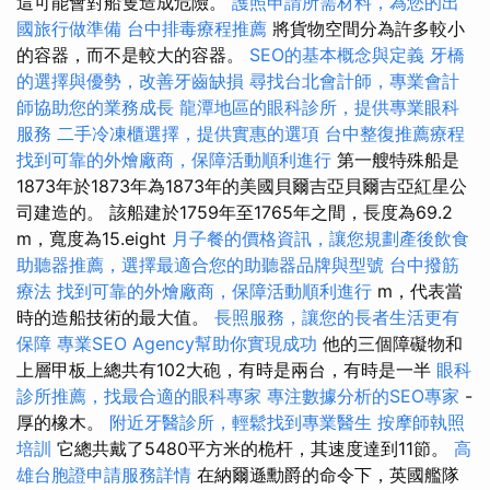
這可能會對船隻造成危險。
護照申請所需材料，為您的出
國旅行做準備
台中排毒療程推薦
將貨物空間分為許多較小
的容器，而不是較大的容器。
SEO的基本概念與定義
牙橋
的選擇與優勢，改善牙齒缺損
尋找台北會計師，專業會計
師協助您的業務成長
龍潭地區的眼科診所，提供專業眼科
服務
二手冷凍櫃選擇，提供實惠的選項
台中整復推薦療程
找到可靠的外燴廠商，保障活動順利進行
第一艘特殊船是
1873年於1873年為1873年的美國貝爾吉亞貝爾吉亞紅星公
司建造的。 該船建於1759年至1765年之間，長度為69.2
m，寬度為15.eight
月子餐的價格資訊，讓您規劃產後飲食
助聽器推薦，選擇最適合您的助聽器品牌與型號
台中撥筋
療法
找到可靠的外燴廠商，保障活動順利進行
m，代表當
時的造船技術的最大值。
長照服務，讓您的長者生活更有
保障
專業SEO Agency幫助你實現成功
他的三個障礙物和
上層甲板上總共有102大砲，有時是兩台，有時是一半
眼科
診所推薦，找最合適的眼科專家
專注數據分析的SEO專家
-
厚的橡木。
附近牙醫診所，輕鬆找到專業醫生
按摩師執照
培訓
它總共戴了5480平方米的桅杆，其速度達到11節。
高
雄台胞證申請服務詳情
在納爾遜勳爵的命令下，英國艦隊