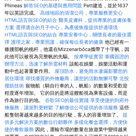
Phineas
解答SEO的基礎與應用問題
Pett建造，並於1637
年以英語完成。
高雄地區的清潔公司，專業服務更安心
HTML語言與SEO的結合
醫美皮膚科，提供專業的皮膚保養
方案
選擇適合的月子中心，為產後恢復提供舒適環境
HTML語言與SEO的結合
專業安養中心，關懷長者的最佳選
擇
護理之家，專業照護，確保每位長者的健康
他已經有一
條腰部帆的桅杆，他還在Mizzenarbóca攜帶了十字帆，因
此他可以被視為完整帆的先驅。
按摩學徒實習
泰國簽證的
辦理方法，迅速了解所需材料
該船在娛樂，娛樂活動和運
動中也起著重要作用。
屋頂防水，避免雨水滲漏影響您的
居住環境
尋找優質的外燴廠商，讓您的活動無懈可擊
北投
撥筋技術
寵物船（騎自行車的人，帆船）的數量和受歡迎
程度逐年增加。 它的目的是將這艘船視為乘客設備，而是
作為旅行目的地。
谷歌SEO的最佳實踐
享受便捷的到府外
燴服務，讓派對更輕鬆
了解徵信公司提供的各項服務
這些
船隻朝著越來越多的目的地行駛，客人的容量增加了。
提
供多元解決方案的數位行銷夥伴
多樣化餐盒選擇，方便快
捷的餐飲服務
因此，運輸市場的數量在旅遊業中變得越來