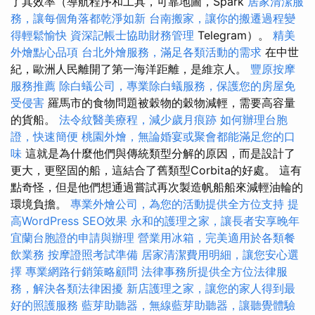
了其效率（導航程序和工具，可靠地圖，Spark
居家清潔服
務，讓每個角落都乾淨如新
台南搬家，讓你的搬遷過程變
得輕鬆愉快
資深記帳士協助財務管理
Telegram）。
精美
外燴點心品項
台北外燴服務，滿足各類活動的需求
在中世
紀，歐洲人民離開了第一海洋距離，是維京人。
豐原按摩
服務推薦
除白蟻公司，專業除白蟻服務，保護您的房屋免
受侵害
羅馬市的食物問題被穀物的穀物減輕，需要高容量
的貨船。
法令紋醫美療程，減少歲月痕跡
如何辦理台胞
證，快速簡便
桃園外燴，無論婚宴或聚會都能滿足您的口
味
這就是為什麼他們與傳統類型分解的原因，而是設計了
更大，更堅固的船，這結合了舊類型Corbita的好處。 這有
點奇怪，但是他們想通過嘗試再次製造帆船船來減輕油輪的
環境負擔。
專業外燴公司，為您的活動提供全方位支持
提
高WordPress SEO效果
永和的護理之家，讓長者安享晚年
宜蘭台胞證的申請與辦理
營業用冰箱，完美適用於各類餐
飲業務
按摩證照考試準備
居家清潔費用明細，讓您安心選
擇
專業網路行銷策略顧問
法律事務所提供全方位法律服
務，解決各類法律困擾
新店護理之家，讓您的家人得到最
好的照護服務
藍芽助聽器，無線藍芽助聽器，讓聽覺體驗