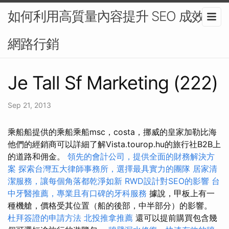
如何利用高質量內容提升 SEO 成效-
網路行銷
Je Tall Sf Marketing (222)
Sep 21, 2013
乘船船提供的乘船乘船msc，costa，挪威的皇家加勒比海
他們的經銷商可以詳細了解Vista.tourop.hu的旅行社B2B上
的道路和佣金。
領先的會計公司，提供全面的財務解決方
案
探索台灣五大律師事務所，選擇最具實力的團隊
居家清
潔服務，讓每個角落都乾淨如新
RWD設計對SEO的影響
台
中牙醫推薦，專業且有口碑的牙科服務
據說，甲板上有一
種機艙，價格受其位置（船的後部，中半部分）的影響。
杜拜簽證的申請方法
北投推拿推薦
還可以提前購買包含幾