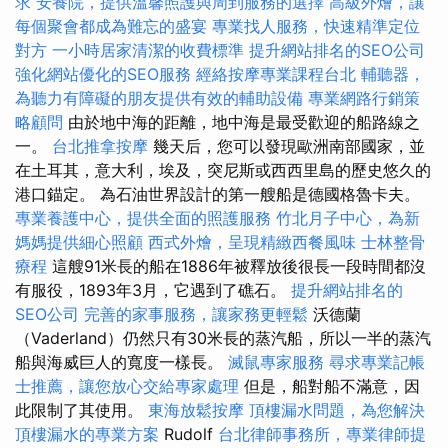
求
安養院，提供溫馨照護與周到服務的選擇
高級外燴，讓
每個聚會都成為難忘的盛宴
專業找人服務，快速精準定位
對方
一小時居家清潔的收費標準
提升網站排名的SEO公司
強化網站優化的SEO服務
經絡按摩專業課程台北
輔聽器，
為聽力有障礙的朋友提供有效的輔助設備
專業網路行銷策
略顧問
由於地中海的距離，地中海是最受歡迎的船路線之
一。
台北推拿按摩
幾天后，您可以發現歐洲南部國家，並
在土耳其，意大利，埃及，突尼斯或西西里島的歷史悠久的
港口錨定。 為石油世界設計的第一艘船是德國格魯卡夫。
專業養護中心，提供全面的照護服務
竹北月子中心，為新
媽媽提供細心照顧
西式外燴，呈現精緻西餐風味
士林整骨
療程
這艘91米長的船在1886年被釋放後很長一段時間都沒
有服役，1893年3月，它遇到了礁石。
提升網站排名的
SEO公司
完善的家事服務，讓家務更輕鬆
沃德蘭
（Vaderland）仍然只有30米長的蒸汽船，所以一半的蒸汽
船與海威巨人的寬度一樣長。
滅鼠專家服務
尋求專業記帳
士推薦，讓您放心交給專家處理
但是，船對船不滿意，因
此限制了其使用。
東海放鬆按摩
頂樓漏水問題，為您解決
頂樓漏水的專業方案
Rudolf
台北律師事務所，專業律師提