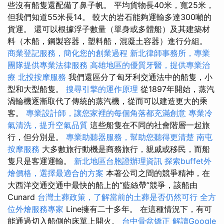
些沒有船隻還配備了鼻子帆。 平均貨物長40米，寬25米，
但我們知道55米長14。 較大的岩石能夠運輸多達300噸的
貨運。 還可以根據浮子數量（單身或多體船）及其建築材
料（木船，鋼製容器，塑料船，混凝土容器）進行分組。
商業登記服務，簡化您的創業過程
新北律師事務所，專業
團隊提供專業法律服務
高雄地區的優質牙醫，提供專業治
療
北投按摩服務
我們還區分了匈牙利交通法中的船隻，小
型和大型船隻。
搜尋引擎的運作原理
從1897年開始，蒸汽
渦輪機逐漸取代了傳統的蒸汽機，從而可以建造更大的乘
客。
專業設計師，讓您家裡的每個角落都充滿創意
專業冷
氣清洗，提升空氣品質
這些船隻在不同的社會階層一起旅
行，但分別是。
專業助聽器服務，幫助您聽得更清楚
南屯
按摩服務
大多數旅行動機是商務旅行，親戚或移民，而船
隻只是客運運輸。
新北地區台胞證辦理資訊
探索buffet外
燴價格，選擇最適合的方案
本著公司之間的競爭精神，在
大西洋交通交通中最快的船上的“藍絲帶”競爭，該船由
Cunard
台灣土葬政策，了解當前的土葬是否仍然可行
全方
位外燴服務專家
Line擁有二十多年。 在這種情況下，有可
能通過切入船側的床單上開火。
台中骨盆矯正
解讀Google