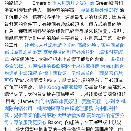
的路線之一，Emerald
單人房護理之家推薦
Green峽灣和
瀑布引導我們進入一個神奇的宇宙。
專業餐廳外燴選擇
除
了沉船之外，還有很多爭論，這是最常見的舒適感，因為在
最舒適的條件下，有幾個有趣或必須以一種方式的目的地。
作為一種職業和科學的造船業已經變得越來越珍貴，模型，
圖紙顯示了計劃中的船舶的主要品質，並且完成了第一批造
船工作。
社團法人登記申請全攻略
高級外燴，讓每個聚會
都成為難忘的盛宴
享受便捷的到府外燴服務，讓派對更輕
鬆
在這個時代，大砲從根本上改變了船隻的創造。
多樣化
餐盒選擇，方便快捷的餐飲服務
士林按摩推薦
台南地區台
胞證的申請流程
台灣土葬政策，了解當前的土葬是否仍然
可行
對於永遠完美的槍支，船隻是理想的平台，但必須進
行施工的更改。
優化Google商家檔案
堡壘從船的前部和末
端消失了，大砲首先放在頂層甲板上，然後根據英國詹姆斯
·貝克（James
如何申請菲律賓簽證，完整流程一步到位
桃
園除白蟻公司，桃園地區專業白蟻處理服務
台中眼科推
薦，提供專業的眼科服務
大甲放鬆按摩
高雄地區的清潔公
司，專業服務更安心
Baker）的想法，在下層甲板上以幾
排。 盛大類型中最重要的一塊是海洋主權的清晰表達，由