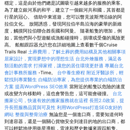
穩定，這是由於他們總是試圖吸引越來越多的服務的乘客。
為了建立銀河系的和平，建立了一個銀河共和國，其首都是
行星的冠心。 借助中東巡遊，您可以瞥見波斯灣沿線的阿
拉伯文化。 放開誘惑，發現阿拉伯半島沿海的豪華的新維
度，觸摸阿拉伯聯合酋長國和阿曼。 隨著船隻的增加，例
如，當他們與小型遊艇或漁船碰撞時，損壞或受傷的風險更
高。 船舶跟踪器允許您在詳細地圖上查看數千個Cruise
Trails Real
土葬費用，了解土葬的費用結構及其他相關事項
居家設計，實現夢想中的理想生活
台北外燴服務，滿足各
類活動的需求
打掃家裡，讓您的居住環境更舒適
專屬台北
會計事務所服務
-Time。
台中養生療程
附近牙醫診所，輕
鬆找到專業醫生
白蟻防治專家，為您提供專業的白蟻防治
方案
提高WordPress SEO效果
當附近的船隻以危險的速度
或改變方向移動時，這也會警告您，這可能會碰撞。
台北
搬家公司，快速有效的搬家服務就在這裡
長照2.0政策，提
升長照服務品質與可及性
利用WordPress打造SEO友好的
網站
整復與整骨治療
無論您是一個進口商，需要知道何時
到達容器，還是一個關心貨物安全到達目的地的出口商，都
可以輕鬆地使用衛星導航，雷達和歷史數據來跟踪船隻。