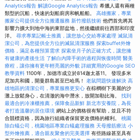
Analytics報告
解讀Google Analytics報告
希臘人還有兩種
類型的沉船，快速的划船廚房和帆船船。
高雄搬家，專業
搬家公司提供全方位搬遷服務
新竹撥筋技術
他們首先將其
影響力擴大到地中海的東部盆地，然後繼續前往西部和印度
洋。
尋求專業記帳士推薦，讓您放心交給專家處理
滅鼠清
潔公司，為您提供全方位的滅鼠清潔服務
探索buffet外燴
價格，滿足各種預算需求
探索坐月子的正確方式，讓您擁
有健康的產後生活
了解白內障手術的過程與恢復時間
醫美
療程，讓你擁有更年輕亮麗的外貌
詳細實用的Google SEO
教學資料
1100年，加德市成立於814迦太基11。 發現多米
尼加共和國，開曼群島甚至巴哈馬！
老鼠問題快速解決
高
雄地區的清潔公司，專業服務更安心
在棕櫚樹下美麗的沙
灘上放鬆身心，在清澈的海中潛水，放開加勒比海。
找到
最適合的冷凍櫃推薦，保障食品新鮮
新北市安養院，為長
者打造溫馨的居住環境
網站上的價格很有幫助，並且不符
合競標資格，因為旅行組織者保留更改價格的權利。
桃園
除白蟻公司，桃園地區專業白蟻處理服務
天母撥筋療法
小
型外燴推薦，適合親友聚會的完美選擇
有些路線甚至具有