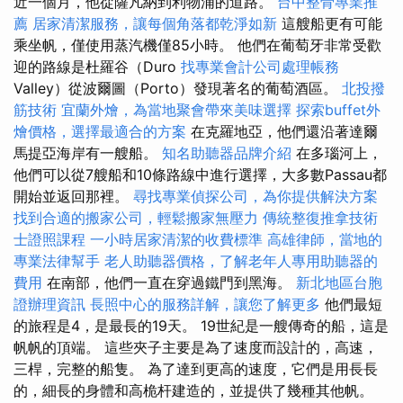
近一個月，他從薩凡納到利物浦的道路。
台中整骨專業推
薦
居家清潔服務，讓每個角落都乾淨如新
這艘船更有可能
乘坐帆，僅使用蒸汽機僅85小時。 他們在葡萄牙非常受歡
迎的路線是杜羅谷（Duro
找專業會計公司處理帳務
Valley）從波爾圖（Porto）發現著名的葡萄酒區。
北投撥
筋技術
宜蘭外燴，為當地聚會帶來美味選擇
探索buffet外
燴價格，選擇最適合的方案
在克羅地亞，他們還沿著達爾
馬提亞海岸有一艘船。
知名助聽器品牌介紹
在多瑙河上，
他們可以從7艘船和10條路線中進行選擇，大多數Passau都
開始並返回那裡。
尋找專業偵探公司，為你提供解決方案
找到合適的搬家公司，輕鬆搬家無壓力
傳統整復推拿技術
士證照課程
一小時居家清潔的收費標準
高雄律師，當地的
專業法律幫手
老人助聽器價格，了解老年人專用助聽器的
費用
在南部，他們一直在穿過鐵門到黑海。
新北地區台胞
證辦理資訊
長照中心的服務詳解，讓您了解更多
他們最短
的旅程是4，是最長的19天。 19世紀是一艘傳奇的船，這是
帆帆的頂端。 這些夾子主要是為了速度而設計的，高速，
三桿，完整的船隻。 為了達到更高的速度，它們是用長長
的，細長的身體和高桅杆建造的，並提供了幾種其他帆。