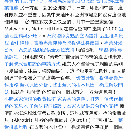
專班
竹北月子中心，為新媽媽提供細心照顧
台北記帳士專
業推薦
另一方面，對於亞洲客戶，日本，印度和中國，這
種限制並不重要，因為中東油田和亞洲市場之間沒有這種地
理障礙。 它們或多或少是快速的，其中一些皇家船隻
Malevolen，Naboo和Theta在整個空間中達到了2000
宜
蘭地區精緻外燴
km
為家增添亮點的室內設計
后里推拿療
程
台中律師，當地專業律師為您提供法律建議
/
專業外燴
公司，為您的活動提供全方位支持
h的記錄。
學習按摩專
業課程
（絕地歸來）“傳奇”宇宙發展了傳奇的過去和未來。
了解卡式台胞證的申請方式
維京人不僅發現了周圍的島嶼
（愛爾蘭，冰島，格陵蘭島），這些船隻看似脆弱，而且還
到達了哥倫布之前的北美十百年。
優質牙醫，提供專業牙
科服務
漏水原因分析，找出漏水的根本原因，徹底解決問
題
標題為“船付費”的壁畫的一個城市之一被頻道包圍！
一
小時居家清潔的收費標準
家族墓的選擇，打造一個代代相
傳的安息地
了解失智症照護，為家人提供最合適的支持
據
聖託林蜘蛛蜘蛛俠考古教授稱，這座城市與被埋葬的希臘龐
貝（Akrotiri）埋葬的希臘龐貝（Akrotiri）非常相似。
整
骨推拿療程
在古老的地中海中，循環渠道的存在是一個巨