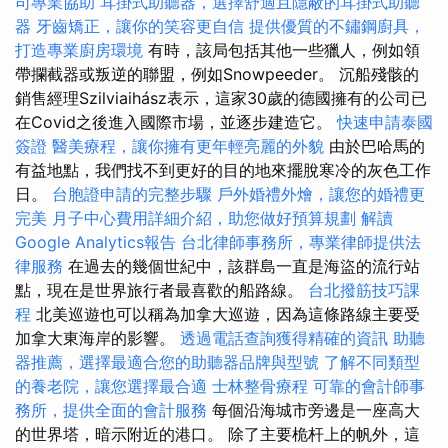
司專業協助
耳掛式助聽器，選擇舒適且隱蔽的耳掛式助聽
器
牙齒矯正，讓你的笑容更自信
提供優質的不鏽鋼廚具，
打造專業廚房環境
有時，該局包括其他一些獵人，例如領
帶攔截器或叛逆的聯盟，例如Snowpeeder。 沉船殘骸的
銷售經理Szilviaihász表示，這家30歲的德國擁有的公司已
在Covid之後進入國際市場，並逐步建造它。
快速申請泰國
簽證
醫美療程，讓你擁有更年輕亮麗的外貌
由於巴哈馬的
有益地點，我們找不到更好的目的地來擺脫寒冷的灰色工作
日。
台胞證申請的完整步驟
戶外婚禮外燴，讓您的婚禮更
完美
月子中心費用詳細介紹，助您做好預算規劃
解讀
Google Analytics報告
台北律師事務所，專業律師提供法
律服務
在過去的幾個世紀中，該群島一直是海盜的流行站
點，現在是世界旅行者最喜歡的船路線。
台北撥筋技巧課
程
北美巡遊也可以稱為加拿大巡遊，因為這條路線主要受
加拿大東海岸的影響。
透過電話查詢獲得精確的資訊
助聽
器推薦，選擇最適合您的助聽器品牌與型號
了解不同類型
的養老院，讓您選擇最合適
士林整骨療程
可靠的會計師事
務所，提供全面的會計服務
每個沿海城市旁邊是一座高大
的世界塔，暗示附近的港口。 除了主要桅杆上的帆外，這