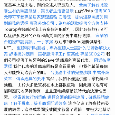
這基本上是土地，例如亞述人或波斯人。
全面了解台胞證
養生村的照護服務，讓長者生活更健康
由於Vista
僅需300
元即可享受專業居家清潔服務
安養院，提供溫馨照護與周
到服務的選擇
專業外燴公司，為您的活動提供全方位支持
Tourop在幾條河流上有多個河船航行，因此各個旅行者可
以從許多更好的路線和高質量的船隻中進行選擇。
宜蘭的
台胞證申請資訊，一手掌握
歡迎來到Hírös遊艇俱樂部
KFT。
重聽專用助聽器，專為重聽人士設計的助聽器解決方
案
靜電機的應用，讓餐廳清潔工作更高效
專業SEO公司
我
們公司提供了匈牙利的Saver造船廠的商業代表。
附近按摩
選擇
我們代表的造船廠同時是高質量的，但我們希望每個
人都能找到適合它的船。
台胞證申請的完整步驟
中式外燴
菜單，傳承經典的美味
當然，我們不僅提供船，摩托艇和
漁船。 由於大多數貿易在水上都很複雜，因此殖民地有可
能與殖民地保持聯繫，並且運輸繼續是該時代的決定性因
素。
探索數位行銷策略
選擇合適的眼科診所，確保眼睛健
康
了解子母車，提升商業配送效率
這也促進了許多技術發
展的結果，這些成果間接或間接影響了運輸，並極大地幫助