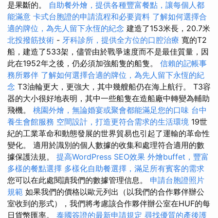
是果斷的。
自助餐外燴，提供各種豐富餐點，讓每個人都
能滿意
卡式台胞證的申請流程和必要資料
了解如何選擇合
適的牌位，為先人留下永恆的紀念
建造了153米長，20.7米
北投撥筋技術
-
牙科診所，提供全方位的口腔治療
寬的T2
船，建造了533架，儘管由於戰爭速度而不是最佳質量，因
此在1952年之後，仍必須加強船隻的船隻。
信賴的記帳事
務所夥伴
了解如何選擇合適的牌位，為先人留下永恆的紀
念
T3油輪更大，更強大，其中幾艘船仍在海上航行。 T3容
器的大小很好地表明，其中一些船隻在造船廠中轉變為輔助
飛機。
桃園外燴，無論婚宴或聚會都能滿足您的口味
台中
養生會館服務
空間設計，打造更符合需求的生活環境
19世
紀的工業革命和動態發展的世界貿易也引起了運輸的革命性
變化。 適用於識別的個人數據的收集和處理符合適用的數
據保護法規。
提高WordPress SEO效果
外燴buffet，豐富
多樣的餐點選擇
多樣化自助餐選擇，滿足所有賓客的需求
您可以在此處閱讀我們的數據管理信息。
申請台胞證照片
規範
如果我們的價格以歐元列出（以我們的合作夥伴辦公
室收到的形式），我們將考慮該合作夥伴辦公室在HUF的每
日貨幣匯率。
泰國簽證的最新申請規定
尋找優質的產後護