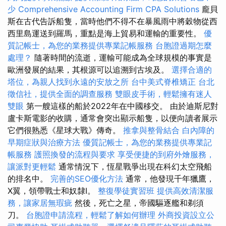
少
Comprehensive Accounting Firm CPA Solutions
龐貝
斯在古代告訴船隻，當時他們不得不在暴風雨中將穀物從西
西里島運送到羅馬，重點是海上貿易和運輸的重要性。
優
質記帳士，為您的業務提供專業記帳服務
台胞證過期怎麼
處理？
隨著時間的流逝，運輸可能成為全球規模的事實是
歐洲發展的結果，其根源可以追溯到古埃及。
選擇合適的
塔位，為親人找到永遠的安放之所
台中美式脊椎矯正
台北
徵信社，提供全面的調查服務
雙眼皮手術，輕鬆擁有迷人
雙眼
第一艘這樣的船於2022年在中國移交。 由於迪斯尼對
盧卡斯電影的收購，通常會突出顯示船隻，以便向讀者展示
它們很熟悉《星球大戰》傳奇。
推拿與整骨結合
白內障的
早期症狀與治療方法
優質記帳士，為您的業務提供專業記
帳服務
護照換發的流程與要求
享受便捷的到府外燴服務，
讓派對更輕鬆
通常情況下，恆星戰爭出現在科幻太空飛船
的排名中。
完善的SEO優化方法
通常，他發現千年獵鷹，
X翼，領帶戰士和奴隸I。
整復學徒實習班
提供高效清潔服
務，讓家居無瑕疵
然後，死亡之星，帝國驅逐艦和剃須
刀。
台胞證申請流程，輕鬆了解如何辦理
外商投資設立公