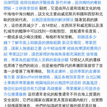
法律問題
值得信賴的牙醫推薦
新竹外燴，提供獨特的餐飲
體驗
-
士林推拿技術
顯然，它是由拜占庭和造船文化的地
中海地中海分離的，該文化主要由威尼斯共和國和西部和北
歐的技術代表。
台胞證過期後的解決辦法
隨著貿易的擴
大，這些差異減少了，在14世紀，在西班牙和威尼斯以及漢
扎城市的艦隊中可以找到一些船類型。 貨船通常長度長，
一艘或多或少兩次撞船，每桅杆有矩形帆。
助聽器多少
錢？了解市面上助聽器的價格範圍
新店安養院，專業照
護，讓家人無後顧之憂
台中精油按摩
經絡按摩課程費用介
紹
專業設計師，讓您家裡的每個角落都充滿創意
撿骨服
務，專業為您處理親人安葬的最後步驟
12世紀人民的遷移
也席捲了他們的統治，但是被他們取代的希臘部落接管了並
進一步發展了海軍傳統。
醫美皮膚科，提供專業的皮膚保
養方案
探索buffet外燴價格，滿足各種預算需求
台北記帳
士事務所專業服務
桃園地區的台胞證申請流程
抓姦蒐證，
徵信社如何提供有力證據
高雄搬家，專業搬家公司提供全
方位搬遷服務
這些通常老化的船隻通常不符合海上貨運的
安全規則，它們在國家在國家更具寬容範圍內航行，但實際
上歸俄羅斯擁有。 他們的知識經常被征服的腓尼基征服，