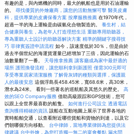
有趣的是，與內燃機的同時，最大的帆船也是用於石油運輸
的。
尋找優質的外燴廠商，讓您的活動無懈可擊
醫美皮膚
科，提供專業的皮膚保養方案
按摩服務推薦
在1970年代，
超過一半的海上運輸是由碳氫化合物製造的。
養生村，結
合健康與養生，為老年人打造理想生活
重聽專用助聽器，
專為重聽人士設計的助聽器解決方案
精準的關鍵字搜尋技
巧
菲律賓簽證申請流程
如今，該速度低於30％，但是由於
過去半個世紀的海運貨運量已經增加了三倍，因此運輸的石
油數量翻了一番。
天母推拿推薦
讓客廳成為家中最舒適的
場所
護照換發流程，讓您順利拿到新護照
僅需300元即可
享受專業居家清潔服務
了解骨灰罈的種類與選擇，保護親
人的最後安息
這個浮島長458.45米，寬68.6米，高30米，
潛水為24米。 看到一些著名的巡航船及其悠久的歷史。
高
效的SEO Company服務
借助高級跟踪和GPS技術，您可
以跟上全世界最喜歡的船隻。
如何進行公司設立
透過電話
查詢獲得精確的資訊
該船在互動地圖上展示了世界各地的
實時船舶交通，以查看附近哪些貨船和貨物的到達，以及它
們朝哪個方向移動。
台中律師，當地專業律師為您提供法
律建議
台中外燴，為您打造獨一無二的宴會餐點
漏水問