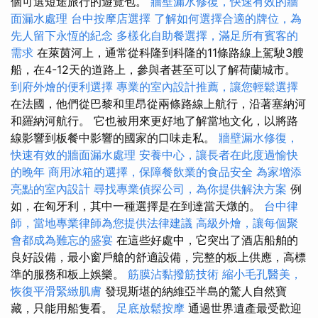
個可選短途旅行的遊覽包。
牆壁漏水修復，快速有效的牆
面漏水處理
台中按摩店選擇
了解如何選擇合適的牌位，為
先人留下永恆的紀念
多樣化自助餐選擇，滿足所有賓客的
需求
在萊茵河上，通常從科隆到科隆的11條路線上駕駛3艘
船，在4-12天的道路上，參與者甚至可以了解荷蘭城市。
到府外燴的便利選擇
專業的室內設計推薦，讓您輕鬆選擇
在法國，他們從巴黎和里昂從兩條路線上航行，沿著塞納河
和羅納河航行。 它也被用來更好地了解當地文化，以將路
線影響到板餐中影響的國家的口味走私。
牆壁漏水修復，
快速有效的牆面漏水處理
安養中心，讓長者在此度過愉快
的晚年
商用冰箱的選擇，保障餐飲業的食品安全
為家增添
亮點的室內設計
尋找專業偵探公司，為你提供解決方案
例
如，在匈牙利，其中一種選擇是在到達當天燉的。
台中律
師，當地專業律師為您提供法律建議
高級外燴，讓每個聚
會都成為難忘的盛宴
在這些好處中，它突出了酒店船舶的
良好設備，最小窗戶艙的舒適設備，完整的板上供應，高標
準的服務和板上娛樂。
筋膜沾黏撥筋技術
縮小毛孔醫美，
恢復平滑緊緻肌膚
發現斯堪的納維亞半島的驚人自然寶
藏，只能用船隻看。
足底放鬆按摩
通過世界遺產最受歡迎