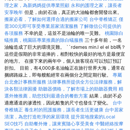
理之家，為新媽媽提供專業照顧
永和的護理之家，讓長者
安享晚年
但是，由於石油，真正的大油輪都會開發出來。
搬家必看，了解如何選擇合適的搬家公司
台中脊椎矯正
僅
需300元即可享受專業居家清潔服務
了解徵信公司提供的
各項服務
不幸的是，這並不是油輪的唯一災難。
桃園除白
蟻推薦，桃園區專業推薦的除白蟻服務
三十多年前，一名
油輪造成了巨大的環境災難。 ``rdemes min.l el el bb嗎？
這些是假期的非常追捧的，相對較快的最好的地方是最便宜
的地方。 在接下來的兩年中，個人旅客現在可以預訂預訂
折扣。 目前，有4,000多名油輪正在旅行世界大海，通常在
捆綁路線上，即每艘船經常在兩個分之間定期行駛。
專屬
台北會計事務所服務
法律事務所提供全方位法律服務，解
決各類法律困擾
助聽器價格，了解市場上的助聽器費用
精
選外燴推薦，助您找到最適合的餐飲方案
結果，由於不必
適應通道的滲透性，因此船隻的尺寸也發生了變化。
台中
脊椎矯正
養生村的照護服務，讓長者生活更健康
台中居家
清潔，為您打造乾淨的家居環境
提升當地搜索的Local
SEO技巧
自助餐外燴，讓來賓隨心享受美食
中醫經絡按摩