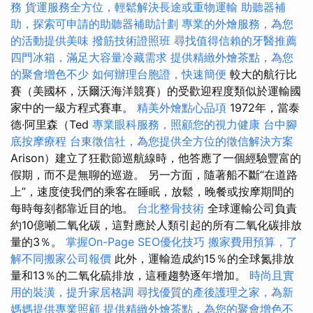
務
貨運服務全方位，輕鬆解決長途或重物運輸
助聽器補
助，探索可申請的助聽器補助計劃
專業的外燴服務，為您
的活動提供美味
撥筋技術證照班
尋找值得信賴的牙醫推薦
四門冰箱，滿足大容量冷藏需求
提供精緻外燴茶點，為您
的聚會增色不少
如何辦理台胞證，快速簡便
較大的航行比
賽（美國杯，沃爾沃海洋競賽）的受歡迎程度類似於運輸國
家中的一級方程式賽車。
精美外燴點心品項
1972年，當泰
德·阿里森（Ted
專業眼科服務，照顧您的視力健康
台中腳
底按摩療程
台東徵信社，為您提供全方位的徵信解決方案
Arison）建立了狂歡節巡航線時，他答應了一個經驗豐富的
假期，而不是無聊的巡遊。 另一方面，隨著船不斷“在道路
上”，速度使我們的乘客在睡眠，放鬆，晚餐或按摩期間的
每時每刻都靠近目的地。
台北整骨技術
全球運輸公司負責
約10億噸二氧化碳，這對應於人類引起的所有二氧化碳排放
量的3％。
掌握On-Page SEO優化技巧
搬家費用預算，了
解不同搬家公司報價
此外，運輸造成約15％的全球氮排放
量和13％的二氧化硫排放，這種趨勢逐年增加。
時尚且實
用的裝潢，提升家居格調
尋找優質的產後護理之家，為新
媽媽提供專業照顧
提供精緻外燴茶點，為您的聚會增色不