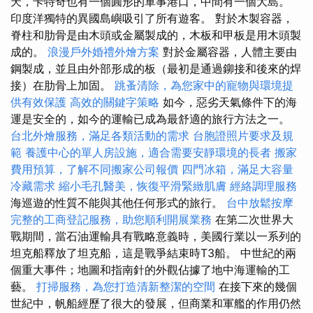
天，卡特奇也有一個圓形的軍事港口，中間有一個大島。
印度洋獨特的異國島嶼吸引了所有遊客。 對於木製容器，
脊柱和肋骨是由木頭或金屬製成的，木板和甲板是用木頭製
成的。
浪漫戶外婚禮外燴方案
對於金屬容器，人體主要由
鋼製成，並且由外部形成的板（最初是通過鉚接和後來的焊
接）在肋骨上加固。
跳蚤清除，為您家中的寵物與環境提
供有效保護
高效的關鍵字策略
如今，惡劣天氣條件下的海
運是安全的，如今的運輸已成為最舒適的旅行方法之一。
台北外燴服務，滿足各類活動的需求
台胞證照片要求及規
範
養護中心的單人房設施，適合需要安靜環境的長者
搬家
費用預算，了解不同搬家公司報價
四門冰箱，滿足大容量
冷藏需求
縮小毛孔醫美，恢復平滑緊緻肌膚
經絡調理服務
海巡遊的性質不能與其他任何形式的旅行。
台中放鬆按摩
完整的工商登記服務，助您順利開展業務
在第二次世界大
戰期間，當石油運輸具有戰略意義時，美國行業以一系列的
坦克船釋放了坦克船，這是戰爭結束時T3船。 中世紀的兩
個重大事件；地圖和指南針的外觀佔據了地中海運輸的工
藝。
打掃服務，為您打造清新整潔的空間
在接下來的幾個
世紀中，帆船經歷了很大的發展，但商業和軍艦的作用仍然