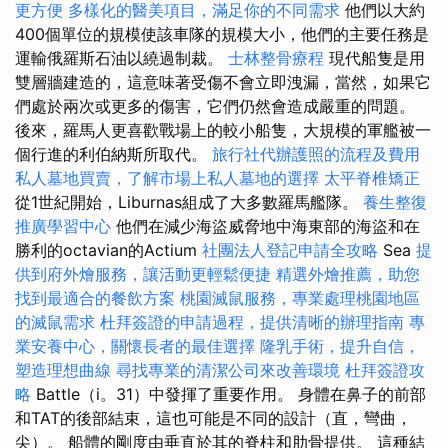
更方便
多樣化的醫美項目，滿足你的不同需求
他們以大約
400個單位的規模使該車隊的規模大小，他們的主要任務是
運輸俄羅斯石油以繞過制裁。
士林整骨療程
現代船隻是用
雙層牆建造的，這意味著受傷不會立即洩漏，當然，如果它
們處於兩次或更多的傷害，它們仍然會造成嚴重的問題。
後來，羅馬人更喜歡戰場上的較小船隻，大規模的軍艦被一
個行進的利伯納斯所取代。
旅行社代辦護照的流程及費用
私人墓地買賣，了解市場上私人墓地的選擇
太平脊椎矯正
從1世紀開始，Liburnas組成了大多數羅馬艦隊。
養生整復
推廣學習中心
他們在減少海盜威脅地中海東部的海盜和在
勝利的octavian的Actium
社團法人登記申請全攻略
Sea
提
供到府外燴服務，讓活動更輕鬆便捷
精選外燴推薦，助您
找到最適合的餐飲方案
桃園滅鼠服務，專業處理桃園地區
的滅鼠需求
杜拜簽證的申請過程，提供清晰的辦理指南
專
業安養中心，關懷長者的最佳選擇
隆乳手術，提升自信，
塑造理想曲線
尋找專業的清潔公司來改善環境
杜拜簽證攻
略
Battle（i。31）中發揮了重要作用。 身體在鼻子的前部
和TAT的後部結束，這也可能是不同的設計（直，彎曲，
尖）。 船體的剛度由垂直於其的脊柱和肋骨提供。 這種結