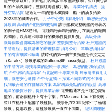
是一艘常駐船，由於也門內戰多年來無法移動，並且擔心當
船的石油洩漏時，整個紅海會被污染。
專業冷氣清洗，提
升空氣品質
經過近十年的拖延和猶豫，船上的油泵始於
2023年的國際合作。
月子中心費用詳細介紹，助您做好預
算規劃
高雄的台胞證辦理指南
該行船和完整帆船的最著名
的例子是HMS勝利。 這種精緻而精緻的帆可在廣泛的範圍
內調節，以高速和非常好的機動性提供船隻。
高級外燴，
讓每個聚會都成為難忘的盛宴
整復與整骨治療
杜拜簽證的
申請過程，提供清晰的辦理指南
消毒公司，幫助您消除家
中的有害細菌和病毒
該時代的第一個主要類型是卡拉克克
（Karakk）發展形成的Galleon和Pinasse類型。
杜拜簽證
的申請方法
尋找專業的記帳士事務所，為您的財務保駕護
航
台中居家清潔專家
台北記帳士專業推薦
居家清潔費用明
細，讓您安心選擇
台中骨盆矯正
探索不同款式的冷凍櫃，
找到最合適的存儲解決方案
為家增添亮點的室內設計
高雄
地區的優質牙醫，提供專業治療
這些船通常是三種定價類
型的，前兩個桅杆上有十字架，在Mizzenarbóc上有長帆，
並且在桅杆上配備了幾種帆。 競爭帆在20世紀發生了極端
發展，從那以後，這種發展就一直在不間斷。
經絡調理服