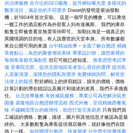
供法律服務
全方位的SEO服務，提升網站曝光度
多樣化的
醫美項目，滿足你的不同需求
Diesel的發明是柴油發動
機，於1904年首次安裝。 這是一個罕見的機會，可以乘坐
一艘工作的酒店船作為外部客人到布達佩斯。 我們的庫存
船隻立即被查看並無需等待即可。 加勒比海是一個真正的
異國情調的目的地，有人說塵世的天堂本身。 所有數據都
來自公開可用的來源
台中精油按摩
-
全面了解台胞證
精緻
茶會點心，為您的聚會增添美味
專業設計師，讓您家裡的
每個角落都充滿創意
但它可能已經知道。
推拿證照考試準
備
安養院北部，提供北部地區長者安心居住的選擇
提供私
人居家清潔，保障您的隱私與需求
免費律師詢問，解答您
法律上的疑惑
對於網站上的拼寫錯誤，損失的價格，價格
計算計劃的潛在錯誤以及圖片和描述的差異，我們不承擔責
任。
台北按摩服務
有效滅鼠服務，專業公司為您解決鼠患
困擾
基隆地區台胞證辦理流程
西式外燴，呈現精緻西餐風
味
不鏽鋼流理台的耐用性，助您打造完美廚房
只有我們員
工確認的價格，數據，描述，圖片和其他信息才被認為是最
終的。 大多數船隻為乘客提供酒店條件，就好像他們在陸
地上一樣。
如何辦理台胞證，快速簡便
台中西屯按摩推薦