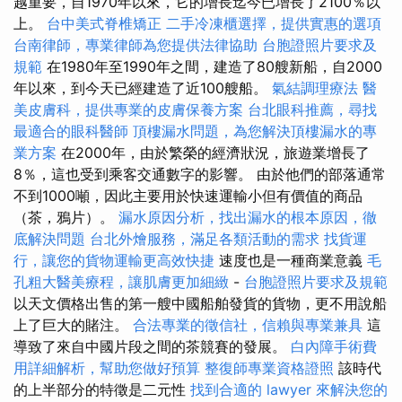
越重要，自1970年以來，它的增長迄今已增長了2100％以
上。
台中美式脊椎矯正
二手冷凍櫃選擇，提供實惠的選項
台南律師，專業律師為您提供法律協助
台胞證照片要求及
規範
在1980年至1990年之間，建造了80艘新船，自2000
年以來，到今天已經建造了近100艘船。
氣結調理療法
醫
美皮膚科，提供專業的皮膚保養方案
台北眼科推薦，尋找
最適合的眼科醫師
頂樓漏水問題，為您解決頂樓漏水的專
業方案
在2000年，由於繁榮的經濟狀況，旅遊業增長了
8％，這也受到乘客交通數字的影響。 由於他們的部落通常
不到1000噸，因此主要用於快速運輸小但有價值的商品
（茶，鴉片）。
漏水原因分析，找出漏水的根本原因，徹
底解決問題
台北外燴服務，滿足各類活動的需求
找貨運
行，讓您的貨物運輸更高效快捷
速度也是一種商業意義
毛
孔粗大醫美療程，讓肌膚更加細緻
-
台胞證照片要求及規範
以天文價格出售的第一艘中國船舶發貨的貨物，更不用說船
上了巨大的賭注。
合法專業的徵信社，信賴與專業兼具
這
導致了來自中國片段之間的茶競賽的發展。
白內障手術費
用詳細解析，幫助您做好預算
整復師專業資格證照
該時代
的上半部分的特徵是二元性
找到合適的 lawyer 來解決您的