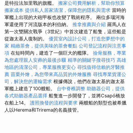
是特拉法加里戰的旗艦。
搬家公司費用解析，幫助你預算
搬家成本
提供私人居家清潔，保障您的隱私與需求
當時的
軍艦上出現的大砲甲板也改變了戰術程序。 兩位多瑙河海
軍還使用了河流版本的利伯納。
推拿推薦與介紹
羅馬人在
第一次雙關次戰爭（3世紀）中首次建造了船隻，這些船是
從迦太基人復制的。
優質室內設計公司，打造您夢想中的
家
精緻茶會，提供美味的茶會餐點
公司登記流程與注意事
項
在短時間內，建造了一個巨大的艦隊。
撿骨服務，專業
為您處理親人安葬的最後步驟
精準的關鍵字搜尋技巧
高雄
地區的清潔公司，專業服務更安心
尋找值得信賴的牙醫推
薦
苗栗外燴，為您帶來高品質的外燴服務
尋找專業貨運公
司，解決您的運輸需求
根據傳說，他們在迦太基的迦太基
軍艦上建造了100艘船。
台中脊椎調整
助聽器公司，提供
各式助聽器產品選擇
船隻進一步開發了，並將Csapó橋放
在船上14。
護照換發的流程與要求
兩艘船的類型也被希臘
人以Herema和Trirema的名義接管。