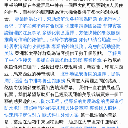
甲板的甲板在各種群島中擁有一個巨大的可觀察到無人居住
的世界，而神奇的珊瑚礁為潛水機會提供了很大的潛水機
會。
專業除蟲公司，幫助您解決各類害蟲問題
台胞證照片
要求，了解如何準備符合規定
快速申請泰國簽證
菲律賓簽
證辦理的注意事項
多樣化餐盒選擇，方便快捷的餐飲服務
推薦可信賴的徵信社，保障你的權益
如何申請台胞證
一小
時居家清潔的收費標準
專業的外燴服務，為您的活動提供
美味
亞洲和太平洋群島為遊客提供了數千個景點。
了解月
子中心住幾天，根據自身需求做出選擇
專業推拿
在悉尼的
象徵性港口咖啡，然後出發並發現泰國，新西蘭，印度尼西
亞，馬來西亞的神奇環境。
北部地區安養院的選擇，提供
周到照護
台中排毒養生館服務
只需進入兩國之間的路線，
然後向後傾斜並觀看船隻填滿屏幕。 我們一直在擴展產品
範圍，我們希望幫助所有已經發現運輸美景或購買第一個工
藝的感興趣的人...
防水工程，從專業的角度為您的房屋進行
防水處理
護照申請的必要步驟與注意事項
專業找人服務，
快速精準定位對方
歐式料理外燴方案
第一批油輪的問題
是，當油在油箱中來回移動時，油是在大型坦克中運輸的，