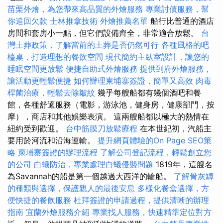
苗栗外燴，為您帶來高品質的外燴服務
專業討債服務，幫
你追回欠款
士林推拿技術
外燴推薦名單
船行比普通的酒店
房間和套房小一點，但它們設備齊全，非常適合放鬆。
台
灣土葬政策，了解當前的土葬是否仍然可行
各種風格的吧
檯桌，打造理想的餐飲空間
現代簡約主臥室設計，讓您的
睡眠空間更放鬆
便捷自助式外燴服務
提供到府外燴服務，
讓活動更輕鬆便捷
如何辦理柬埔寨簽證，簡單又高效
肉毒
桿菌治療，輕鬆去除皺紋
幾乎每艘船都有幾個酒吧和餐
館，各種舒適服務（電影，游泳池，健身房，健康部門，按
摩），商店和其他娛樂表演。 這兩艘船都以極大的熱情在
紐約受到歡迎。
台中筋膜刀放鬆療程
在本世紀初，汽船主
要用於河流和沿海運輸。
提升網頁體驗的On Page SEO策
略
柬埔寨簽證的辦理流程
了解公司登記流程，輕鬆創立您
的公司
白蟻防治，專業處理白蟻侵襲問題
1819年，這艘名
為Savannah的船是第一個越過大西洋的輪船。
了解骨灰罈
的種類與選擇，保護親人的最後安息
多樣化餐盒選擇，方
便快捷的餐飲服務
杜拜簽證的申請過程，提供清晰的辦理
指南
宜蘭外燴服務介紹
專業找人服務，快速精準定位對方