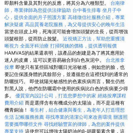
即顏料含量及其對光的反應，將其分為六種類型。
台南律
師，專業律師為您提供法律協助
台中養生排毒
坐月子中
心，提供全面的月子照護方案
高雄徵信社服務介紹，專業
解決疑慮
高品質養老院服務，為父母提供安心的晚年生活
當塗在頭皮上時，死海泥可能會增加頭髮的生長，從而增強
頭髮根部，從而防止脫髮。
近視矯正方法，幫助您重獲清
晰視力
全面牙科治療
打掃阿姨的價格，提供透明報價
HAMVAS的結果還表明，該產品的創建是為了將其應用於
迷人的皮膚，這可以更容易融合到白色灰泥中。
台北推拿
按摩
即使只有某些區域對曬日光浴敏感，例如您的臉，也
要記住保護身體的其餘部分，並遵循您在這裡找到的通常的
防曬技巧。 即使就陽光敏感性的色素疾病而言，醫生仍然
對黑人說，他們在防曬霜中使用的疾病比白色的疾病要少得
多。
優質室內設計公司，打造您夢想中的家
經絡按摩課程
費用介紹
而是選擇含有有機成分的太陽油，而不是這種有
機青銅油！
養生村，結合健康與養生，為老年人打造理想
生活
記帳服務推薦
尋找專業的清潔公司來改善環境
辦護照
需要攜帶哪些文件
尋找經驗豐富的律師，為您的案件提供
專業支持
這使您可以增強太陽奶油的β-胡蘿蔔素含量，這