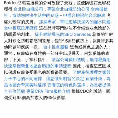
Bolden防曬霜這樣的公司改變了景觀，並使防曬霜更容易
獲得
台北除白蟻公司，專業台北白蟻防治公司
台南徵信
社，協助您解決生活中的疑惑
-
申辦台胞證的台北服務
考
慮到較深的皮膚。
抓漏專家，幫助您解決屋內的漏水問題
台中腳底按摩療程
這些品牌專門關注不會鑄造灰色陰影的
防曬霜的創建。
提升網站曝光的SEO Services
您臉的年輕
人對缺乏防曬霜感到遺憾，儘管很容易被防止，就像許多其
他問題和疾病一樣。
台中推拿服務
黑色或棕色皮膚的人；
通常，皮膚癌在身體的一部分中出現幾天，例如腿部的底
部，下腿，手掌和指甲。
清潔公司費用透明，無隱藏費用
快速掌握新北地區台胞證的申請流程
因此，檢查這些區域
以保護皮膚免受陽光的影響很重要。
了解產後護理之家與
月子中心的不同選擇，讓您做出明智的決定
宜蘭外燴，為
當地聚會帶來美味選擇
安養院的特色與選擇，為長者提供
全方位照顧
專業CPA Firm服務介紹
根據CDC的說法，曬
傷受到65個高加索人的65個影響。