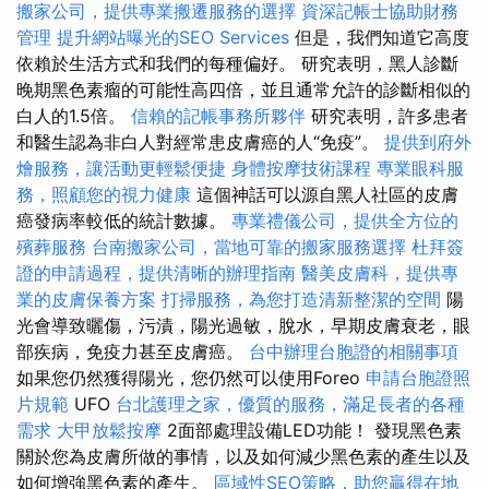
搬家公司，提供專業搬遷服務的選擇
資深記帳士協助財務
管理
提升網站曝光的SEO Services
但是，我們知道它高度
依賴於生活方式和我們的每種偏好。 研究表明，黑人診斷
晚期黑色素瘤的可能性高四倍，並且通常允許的診斷相似的
白人的1.5倍。
信賴的記帳事務所夥伴
研究表明，許多患者
和醫生認為非白人對經常患皮膚癌的人“免疫”。
提供到府外
燴服務，讓活動更輕鬆便捷
身體按摩技術課程
專業眼科服
務，照顧您的視力健康
這個神話可以源自黑人社區的皮膚
癌發病率較低的統計數據。
專業禮儀公司，提供全方位的
殯葬服務
台南搬家公司，當地可靠的搬家服務選擇
杜拜簽
證的申請過程，提供清晰的辦理指南
醫美皮膚科，提供專
業的皮膚保養方案
打掃服務，為您打造清新整潔的空間
陽
光會導致曬傷，污漬，陽光過敏，脫水，早期皮膚衰老，眼
部疾病，免疫力甚至皮膚癌。
台中辦理台胞證的相關事項
如果您仍然獲得陽光，您仍然可以使用Foreo
申請台胞證照
片規範
UFO
台北護理之家，優質的服務，滿足長者的各種
需求
大甲放鬆按摩
2面部處理設備LED功能！ 發現黑色素
關於您為皮膚所做的事情，以及如何減少黑色素的產生以及
如何增強黑色素的產生。
區域性SEO策略，助您贏得在地