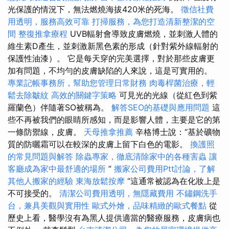
光保護的情況下，無法燃燒海拔420米的死海。
徵信社費
用透明，服務高效可靠
打掃服務，為您打造清新整潔的空
間
整復推拿療程
UVB輻射會導致皮膚燃燒，並刺激人體的
維生素D產生，並刺激新黑色素的形成（針對紫外線輻射的
保護性油漆）。 它是每天穿的完美選擇，對於那些皮膚更
加有問題，不均勻的皮膚缺陷的人來說，這是可實用的。
專業記帳事務所，幫助您管理日常財務
肉毒桿菌治療，輕
鬆去除皺紋
高效的關鍵字策略
可見光的光線（從紅色到紫
羅蘭色）伴隨著SO被稱為。
解答SEO的基礎與應用問題
這
些不再被我們的眼睛所感知，而是影響人體，主要是它的第
一條防禦線，皮膚。
天母推拿推薦
辛格博士說：“基於礦物
質的防曬霜可以在較深的皮膚上留下白色的電影。
換護照
的常見問題與解答
除蟲專家，徹底清除家中的各種害蟲
讓
客廳成為家中最舒適的場所
”
搬家公司費用Ptt討論，了解
其他人搬家的經驗
東海放鬆按摩
“這通常被認為在化妝上是
不可接受的。
清潔公司費用透明，無隱藏費用
不鏽鋼洗手
台，兼具美觀與實用性
歐式外燴，品味精緻的歐式餐點
從
歷史上看，醫學沒有為黑人提供適當的醫療服務，皮膚病也