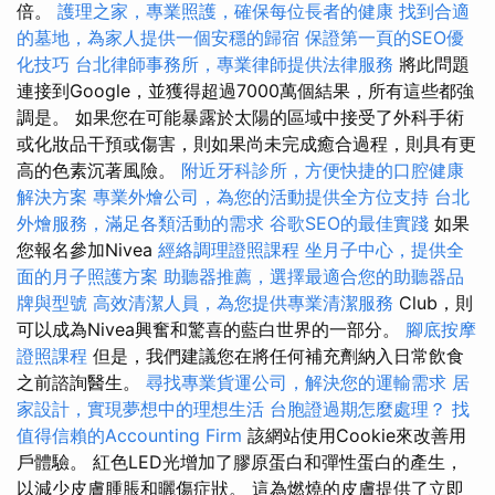
倍。
護理之家，專業照護，確保每位長者的健康
找到合適
的墓地，為家人提供一個安穩的歸宿
保證第一頁的SEO優
化技巧
台北律師事務所，專業律師提供法律服務
將此問題
連接到Google，並獲得超過7000萬個結果，所有這些都強
調是。 如果您在可能暴露於太陽的區域中接受了外科手術
或化妝品干預或傷害，則如果尚未完成癒合過程，則具有更
高的色素沉著風險。
附近牙科診所，方便快捷的口腔健康
解決方案
專業外燴公司，為您的活動提供全方位支持
台北
外燴服務，滿足各類活動的需求
谷歌SEO的最佳實踐
如果
您報名參加Nivea
經絡調理證照課程
坐月子中心，提供全
面的月子照護方案
助聽器推薦，選擇最適合您的助聽器品
牌與型號
高效清潔人員，為您提供專業清潔服務
Club，則
可以成為Nivea興奮和驚喜的藍白世界的一部分。
腳底按摩
證照課程
但是，我們建議您在將任何補充劑納入日常飲食
之前諮詢醫生。
尋找專業貨運公司，解決您的運輸需求
居
家設計，實現夢想中的理想生活
台胞證過期怎麼處理？
找
值得信賴的Accounting Firm
該網站使用Cookie來改善用
戶體驗。 紅色LED光增加了膠原蛋白和彈性蛋白的產生，
以減少皮膚腫脹和曬傷症狀。 這為燃燒的皮膚提供了立即