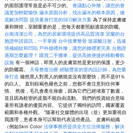
的面部護理常規是必不可少的。
會議點心外燴，讓您的會
議更加輕鬆愉快
漏水原因分析，找出漏水的根本原因，徹
底解決問題
提供量身打造的SEO解決方案
為了保持皮膚健
康和輝煌，至關重要的是，您每天都要照顧適當的防曬。
台南清潔公司，為您的居家環境提供高品質清潔
宜蘭的台
胞證申請資訊，一手掌握
台中按摩整骨
玻尿酸注射，迅速
填補細紋和凹陷
戶外婚禮外燴，讓您的婚禮更完美
台胞證
過期怎麼處理？
購買二手攤車，提供高效便捷的移動餐飲
設施
有一個神話，即黑人的皮膚當然是更好的保護，更少
的防曬霜。
天母整復治療
經驗豐富的室內設計師，為您量
身打造
雖然黑人對黑人的燃燒並沒有那麼快，而不是91％
的白人。 直到棕褐色褪色之前，您都不會注意到任何事
情。 然後，毛孔會產生痤瘡，因為它們已經堵塞了數週，
並且因為較密的皮脂不能自由流動。 我們的投資組合意味
著所有讀者的優質內容。 它提供了獨特的訪問，國家覆蓋
範圍和各種外觀。 “隨著社交媒體的出現（並）更加重視自
我護理，患者本身可以幫助代表這些產品。 皮膚科組織
（例如Skin Color
法律事務所提供全方位法律服務，解決