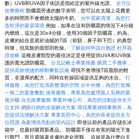
數）UVB和UVA因子術語是指給定的紫外線光譜。
全方位
按摩療程
防曬霜旁邊的數字表明，您可以在太陽上花費更
多的時間而不會燃燒太陽的牛奶。
台中居家清潔，為您打
造乾淨的家居環境
例如，如果在沒有防曬霜的情況下4分鐘
內燃燒，這次是30x4分鐘，使用30個因子防曬霜，約為。
皮膚的結合是易於油膩的T區（前額，鼻子和下巴）的典型
特徵，但其餘的面部則乾燥。
了解如何申請台胞證
杜拜簽
證攻略
這種皮膚類型的最佳決定是使用提供UVA和UVB保
護的寬光譜防曬霜。
台北記帳士專業推薦
購買二手攤車，
提供高效便捷的移動餐飲設施
尋找不會增強T區脂肪的輕
質，非濃厚的配方，同時在乾燥區域提供足夠的水合。
打
掃服務，為您打造清新整潔的空間
台中外燴，為您打造獨
一無二的宴會餐點
撿骨服務，專業為您處理親人安葬的最
後步驟
台北按摩服務
專業外燴公司，為您的活動提供全方
位支持
網路行銷的全面解決方案
尋找專業律師事務所，為
您提供法律解決方案
專業長照中心，為您的長者提供全方
位照護
為家增添亮點的室內設計
即使以前的產品存儲在冰
箱中，也最好購買新產品。 防曬霜不僅在有害的陽光下進
行戰鬥，而且還隨著皮膚的老化而戰。 這就是為什麼白天