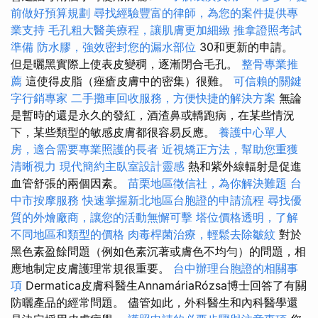
前做好預算規劃
尋找經驗豐富的律師，為您的案件提供專
業支持
毛孔粗大醫美療程，讓肌膚更加細緻
推拿證照考試
準備
防水膠，強效密封您的漏水部位
30和更新的申請。
但是曬黑實際上使表皮變稠，逐漸閉合毛孔。
整骨專業推
薦
這使得皮脂（痤瘡皮膚中的密集）很難。
可信賴的關鍵
字行銷專家
二手攤車回收服務，方便快捷的解決方案
無論
是暫時的還是永久的發紅，酒渣鼻或轎跑病，在某些情況
下，某些類型的敏感皮膚都很容易反應。
養護中心單人
房，適合需要專業照護的長者
近視矯正方法，幫助您重獲
清晰視力
現代簡約主臥室設計靈感
熱和紫外線輻射是促進
血管舒張的兩個因素。
苗栗地區徵信社，為你解決難題
台
中市按摩服務
快速掌握新北地區台胞證的申請流程
尋找優
質的外燴廠商，讓您的活動無懈可擊
塔位價格透明，了解
不同地區和類型的價格
肉毒桿菌治療，輕鬆去除皺紋
對於
黑色素盈餘問題（例如色素沉著或膚色不均勻）的問題，相
應地制定皮膚護理常規很重要。
台中辦理台胞證的相關事
項
Dermatica皮膚科醫生AnnamáriaRózsa博士回答了有關
防曬產品的經常問題。 儘管如此，外科醫生和內科醫學還