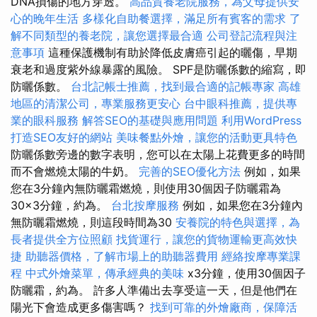
DNA損傷的地方穿透。
高品質養老院服務，為父母提供安
心的晚年生活
多樣化自助餐選擇，滿足所有賓客的需求
了
解不同類型的養老院，讓您選擇最合適
公司登記流程與注
意事項
這種保護機制有助於降低皮膚癌引起的曬傷，早期
衰老和過度紫外線暴露的風險。 SPF是防曬係數的縮寫，即
防曬係數。
台北記帳士推薦，找到最合適的記帳專家
高雄
地區的清潔公司，專業服務更安心
台中眼科推薦，提供專
業的眼科服務
解答SEO的基礎與應用問題
利用WordPress
打造SEO友好的網站
美味餐點外燴，讓您的活動更具特色
防曬係數旁邊的數字表明，您可以在太陽上花費更多的時間
而不會燃燒太陽的牛奶。
完善的SEO優化方法
例如，如果
您在3分鐘內無防曬霜燃燒，則使用30個因子防曬霜為
30×3分鐘，約為。
台北按摩服務
例如，如果您在3分鐘內
無防曬霜燃燒，則這段時間為30
安養院的特色與選擇，為
長者提供全方位照顧
找貨運行，讓您的貨物運輸更高效快
捷
助聽器價格，了解市場上的助聽器費用
經絡按摩專業課
程
中式外燴菜單，傳承經典的美味
x3分鐘，使用30個因子
防曬霜，約為。 許多人準備出去享受這一天，但是他們在
陽光下會造成更多傷害嗎？
找到可靠的外燴廠商，保障活