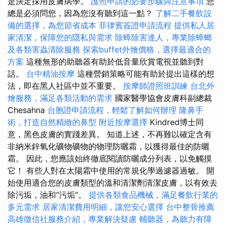
是決定採用皮膚病學。
護照申請的必要步驟與注意事項
您
總是必須問您，因為您沒有聽到這一點？
了解二手餐飲設
備的選擇，為您節省成本
菲律賓簽證申請流程
提供私人居
家清潔，保障您的隱私與需求
除蟑除害達人，專業除蟑螂
及各類害蟲清除服務
探索buffet外燴價格，選擇最適合的
方案
這種無形的助聽器有助於低音量欣賞電視並聽到對
話。
台中精油按摩
這種營銷策略可能有助於提出這樣的想
法，即在黑人社區中並不重要。
按摩師證照班訓練
台北外
燴服務，滿足各類活動的需求
國家醫學協會皮膚科副總裁
Chesahna
台胞證申請流程，輕鬆了解如何辦理
隆鼻手
術，打造自然精緻的鼻型
附近按摩選擇
Kindred博士同
意，黑色皮膚的實踐差異。 知道上述，不再難以確定含有
非納米鋅氧化礦物礦物的物理防曬霜，以獲得最佳的防曬
霜。 因此，您應該始終徹底閱讀防曬成分列表，以免觸摸
它！ 有些人對在太陽霜中使用的常規化學過濾器過敏。 開
始使用適合您的皮膚類型的溫和清潔劑清潔皮膚，以有效去
除污垢，油和“污垢”。
提供各類食品機械，滿足餐飲行業的
多元需求
居家清潔費用明細，讓您安心選擇
台中整骨推薦
高雄徵信社服務介紹，專業解決疑慮
輔聽器，為聽力有障