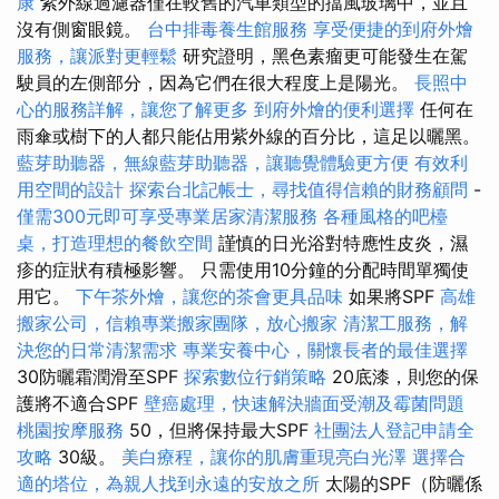
康
紫外線過濾器僅在較舊的汽車類型的擋風玻璃中，並且
沒有側窗眼鏡。
台中排毒養生館服務
享受便捷的到府外燴
服務，讓派對更輕鬆
研究證明，黑色素瘤更可能發生在駕
駛員的左側部分，因為它們在很大程度上是陽光。
長照中
心的服務詳解，讓您了解更多
到府外燴的便利選擇
任何在
雨傘或樹下的人都只能佔用紫外線的百分比，這足以曬黑。
藍芽助聽器，無線藍芽助聽器，讓聽覺體驗更方便
有效利
用空間的設計
探索台北記帳士，尋找值得信賴的財務顧問
-
僅需300元即可享受專業居家清潔服務
各種風格的吧檯
桌，打造理想的餐飲空間
謹慎的日光浴對特應性皮炎，濕
疹的症狀有積極影響。 只需使用10分鐘的分配時間單獨使
用它。
下午茶外燴，讓您的茶會更具品味
如果將SPF
高雄
搬家公司，信賴專業搬家團隊，放心搬家
清潔工服務，解
決您的日常清潔需求
專業安養中心，關懷長者的最佳選擇
30防曬霜潤滑至SPF
探索數位行銷策略
20底漆，則您的保
護將不適合SPF
壁癌處理，快速解決牆面受潮及霉菌問題
桃園按摩服務
50，但將保持最大SPF
社團法人登記申請全
攻略
30級。
美白療程，讓你的肌膚重現亮白光澤
選擇合
適的塔位，為親人找到永遠的安放之所
太陽的SPF（防曬係