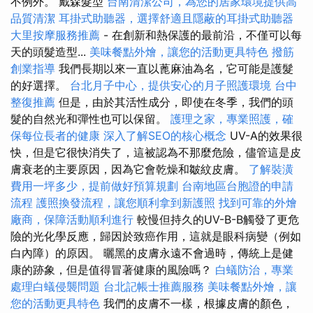
不例外。 戴森髮型
台南清潔公司，為您的居家環境提供高
品質清潔
耳掛式助聽器，選擇舒適且隱蔽的耳掛式助聽器
大里按摩服務推薦
- 在創新和熱保護的最前沿，不僅可以每
天的頭髮造型...
美味餐點外燴，讓您的活動更具特色
撥筋
創業指導
我們長期以來一直以蓖麻油為名，它可能是護髮
的好選擇。
台北月子中心，提供安心的月子照護環境
台中
整復推薦
但是，由於其活性成分，即使在冬季，我們的頭
髮的自然光和彈性也可以保留。
護理之家，專業照護，確
保每位長者的健康
深入了解SEO的核心概念
UV-A的效果很
快，但是它很快消失了，這被認為不那麼危險，儘管這是皮
膚衰老的主要原因，因為它會乾燥和皺紋皮膚。
了解裝潢
費用一坪多少，提前做好預算規劃
台南地區台胞證的申請
流程
護照換發流程，讓您順利拿到新護照
找到可靠的外燴
廠商，保障活動順利進行
較慢但持久的UV-B-B觸發了更危
險的光化學反應，歸因於致癌作用，這就是眼科病變（例如
白內障）的原因。 曬黑的皮膚永遠不會過時，傳統上是健
康的跡象，但是值得冒著健康的風險嗎？
白蟻防治，專業
處理白蟻侵襲問題
台北記帳士推薦服務
美味餐點外燴，讓
您的活動更具特色
我們的皮膚不一樣，根據皮膚的顏色，