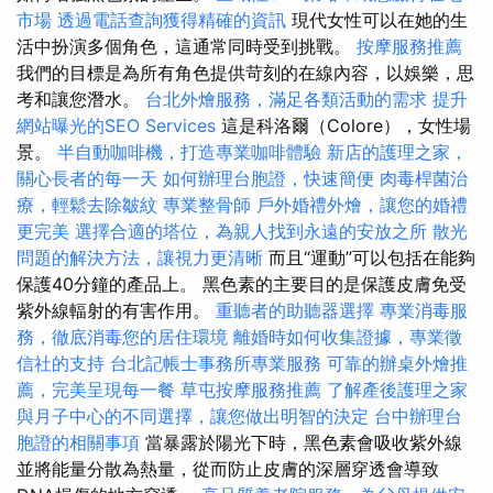
市場
透過電話查詢獲得精確的資訊
現代女性可以在她的生
活中扮演多個角色，這通常同時受到挑戰。
按摩服務推薦
我們的目標是為所有角色提供苛刻的在線內容，以娛樂，思
考和讓您潛水。
台北外燴服務，滿足各類活動的需求
提升
網站曝光的SEO Services
這是科洛爾（Colore），女性場
景。
半自動咖啡機，打造專業咖啡體驗
新店的護理之家，
關心長者的每一天
如何辦理台胞證，快速簡便
肉毒桿菌治
療，輕鬆去除皺紋
專業整骨師
戶外婚禮外燴，讓您的婚禮
更完美
選擇合適的塔位，為親人找到永遠的安放之所
散光
問題的解決方法，讓視力更清晰
而且“運動”可以包括在能夠
保護40分鐘的產品上。 黑色素的主要目的是保護皮膚免受
紫外線輻射的有害作用。
重聽者的助聽器選擇
專業消毒服
務，徹底消毒您的居住環境
離婚時如何收集證據，專業徵
信社的支持
台北記帳士事務所專業服務
可靠的辦桌外燴推
薦，完美呈現每一餐
草屯按摩服務推薦
了解產後護理之家
與月子中心的不同選擇，讓您做出明智的決定
台中辦理台
胞證的相關事項
當暴露於陽光下時，黑色素會吸收紫外線
並將能量分散為熱量，從而防止皮膚的深層穿透會導致