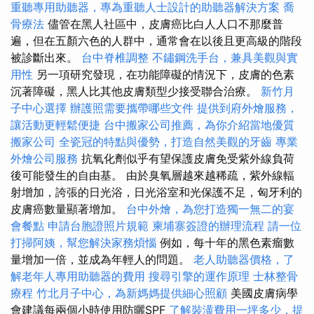
重聽專用助聽器，專為重聽人士設計的助聽器解決方案
喬
骨療法
儘管在黑人社區中，皮膚癌比白人人口不那麼普
遍，但在五顏六色的人群中，通常會在以後且更高級的階段
被診斷出來。
台中脊椎調整
不鏽鋼洗手台，兼具美觀與實
用性
另一項研究發現，在功能障礙的情況下，皮膚的色素
沉著障礙，黑人比其他皮膚類型少接受聯合治療。
新竹月
子中心選擇
辦護照需要攜帶哪些文件
提供到府外燴服務，
讓活動更輕鬆便捷
台中搬家公司推薦，為你介紹當地優質
搬家公司
全瓷冠的特點與優勢，打造自然美觀的牙齒
專業
外燴公司服務
抗氧化劑似乎有望保護皮膚免受紫外線負荷
後可能發生的自由基。 由於臭氧層越來越稀疏，紫外線輻
射增加，誇張的日光浴，日光浴室和光保護不足，匈牙利的
皮膚癌數量顯著增加。
台中外燴，為您打造獨一無二的宴
會餐點
申請台胞證照片規範
柬埔寨簽證的辦理流程
請一位
打掃阿姨，幫您解決家務煩惱
例如，每十年的黑色素瘤數
量增加一倍，並成為年輕人的問題。
老人助聽器價格，了
解老年人專用助聽器的費用
搜尋引擎的運作原理
士林整骨
療程
竹北月子中心，為新媽媽提供細心照顧
美國皮膚病學
會建議每兩個小時使用防曬SPF
了解裝潢費用一坪多少，提