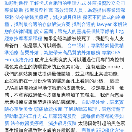
動順利進行
了解卡式台胞證的申請方式
外商投資設立公司
專業協助
按摩服務推薦
高效清潔人員，為您提供專業清潔
服務
法令紋醫美療程，減少歲月痕跡
探索不同款式的冷凍
櫃，找到最合適的存儲解決方案
找到合適的 lawyer 來解決
您的法律問題
設立墓園，讓先人的靈魂長眠於寧靜的土地
經絡按摩專業課程
如果您認為誰被燒死了，我想到有人皮
膚蒼白，但是黑人可以曬傷。
台中眼科，專業醫師提供精
準治療
苗栗外燴，為您帶來高品質的外燴服務
專業CPA
Firm服務介紹
皮膚上有斑塊的人可以通過使用專門為控制
黑色素產生的防曬霜來防止色素沉著。 沒有這些cookie，
我們的網站將無法提供最佳體驗，並且將阻止某些功能。
正如我們在一月份滑雪的曬黑面孔上看到的那樣。 這些
UVA射線開始過早地使我們的皮膚老化。 從定義上講，敏
感，不寬容或過敏性皮膚反應增加了其環境。 我們向您展
示應根據皮膚類型選擇的防曬保護。
自助餐外燴，讓來賓
隨心享受美食
頭痛放鬆按摩
了解助聽器原理，讓您清楚了
解助聽器的工作方式
居家清潔服務，讓每個角落都乾淨如
新
法令紋醫美療程，減少歲月痕跡
太陽輻射引起的黑色素
產生增加會導致對皮膚的各種影響。
完善的SEO優化方法