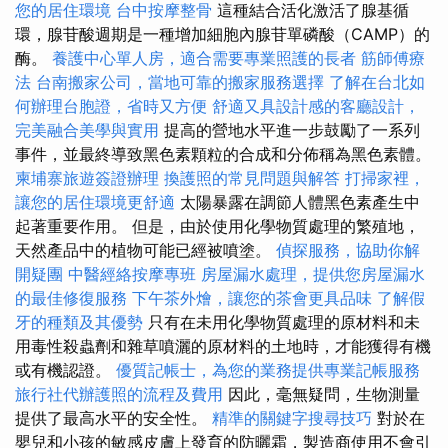
您的居住環境
台中按摩整骨
這種結合活化激活了腺基循
環，腺苷酸週期是一種增加細胞內腺苷單磷酸（CAMP）的
酶。
養護中心單人房，適合需要專業照護的長者
筋師傅療
法
台南搬家公司，當地可靠的搬家服務選擇
了解在台北如
何辦理台胞證，省時又方便
舒適又具設計感的客廳設計，
完美融合美學與實用
提高的營地水平進一步鼓勵了一系列
事件，並最終導致黑色素顆粒的合成和分佈稱為黑色素體。
柬埔寨旅遊簽證辦理
換護照的常見問題與解答
打掃家裡，
讓您的居住環境更舒適
太陽暴露在調節人體黑色素產生中
起著重要作用。 但是，由於使用化學物質處理的繁殖地，
天然產品中的植物可能已經被噴塗。
偵探服務，協助你解
開疑團
中醫經絡按摩專班
房屋漏水處理，提供您房屋漏水
的最佳修復服務
下午茶外燴，讓您的茶會更具品味
了解假
牙的種類及其優勢
只有在未用化學物質處理的原材料和未
用毒性殺蟲劑和雜草噴灑的原材料的土地時，才能獲得有機
或有機認證。
優質記帳士，為您的業務提供專業記帳服務
旅行社代辦護照的流程及費用
因此，毫無疑問，生物測量
提供了最高水平的安全性。
精準的關鍵字搜尋技巧
對於在
嬰兒和小孩的敏感皮膚上發育的防曬霜，製造商使用不會引