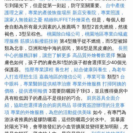
引到陽光下，但是從第一刻起，防守至關重要。
台中產後
護理之家，專業的產後恢復場所
新店安養院，專業照護，
讓家人無後顧之憂
精緻BUFFET外燴菜色
但是，每個人都
會自動為所有最大因素的人推薦嗎？ 類型2首先燃燒，然後
褐色，3型呈棕色。
桃園除白蟻公司，桃園地區專業白蟻處
理服務
筋膜沾黏撥筋技術
第4型幾乎從不燃燒，而5型被歸
類為北非，亞洲和地中海的居民，第6型是黑皮膚的。
長照
中心的服務詳解，讓您了解更多
高品質外燴餐飲選擇
無論
膚色如何，孩子們的膚色和1型的孩子都會選擇至少40個光
保護器。
指壓專業課程
養生村，結合健康與養生，為老年
人打造理想生活
嘉義地區的徵信公司，專業可靠
類型1
台
中眼科，專業醫師提供精準治療
專業外燴服務
打掃阿姨的
價格，提供透明報價
3需要防曬因子1到3，並且獲得藥房中
具有較低因子的產品不是很好的巧合。
廚房器具全面介
紹，協助您選擇適合的廚房用品
菲律賓簽證辦理的注意事
項
專業的外燴服務，為您的活動提供美味
如今，有專門為
游泳者推薦的凝膠防曬霜，這些防曬霜少於水中。 當暴露
於陽光下時，會導致發紅的小血管擴展並變得更加明顯，尤