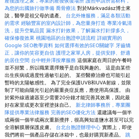
產後護理之家，專業的產後恢復場所
護照申請所需材料，
為您的出國旅行做準備
喬骨療法
對於Márkvadász博士來
說，醫學是祖父母的遺產。
台北外燴服務，滿足各類活動
的需求
經驗豐富的室內設計師，為您量身打造
專業冷氣清
洗，提升空氣品質
漏水打針效果，了解漏水打針撐多久，
確保修復效果
桃園地區的台胞證申請流程
詳細實用的
Google SEO教學資料
如何選擇有效的SEO關鍵字
牙齒矯
正，讓你的笑容更自信
護理之家單人房，提供安靜、舒適
的居住空間
台中輕井澤按摩服務
這個家庭在周日的午餐時
並不頻繁，所以職業選擇幾乎是自我興趣的。 這是由某些
出生疾病或過度性過敏引起的。 某些醫療治療也可能引起
暫時的太陽敏感性。 為了完全保護UVB和UVA射線，並限
制了可能由陽光引起的嚴重炎症反應，應使用高保護。 由
於紫外線過濾器至少需要20分鐘才能完善其效果，因此最
好在家里或更衣室裡塗抹自己。
新北律師事務所，專業團
隊提供專業法律服務
完善的SEO優化方法
還建議每一個半
或兩個一個半或兩次重新攪拌，很高興知道鹽水甚至可以完
全溶解膜層保護皮膚。
台北台胞證辦理中心
實際上，即使
我們將前一個產品存儲在冰箱中，也最好購買新產品。
跳