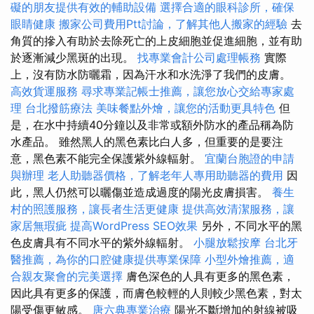
礙的朋友提供有效的輔助設備
選擇合適的眼科診所，確保
眼睛健康
搬家公司費用Ptt討論，了解其他人搬家的經驗
去
角質的摻入有助於去除死亡的上皮細胞並促進細胞，並有助
於逐漸減少黑斑的出現。
找專業會計公司處理帳務
實際
上，沒有防水防曬霜，因為汗水和水洗淨了我們的皮膚。
高效貨運服務
尋求專業記帳士推薦，讓您放心交給專家處
理
台北撥筋療法
美味餐點外燴，讓您的活動更具特色
但
是，在水中持續40分鐘以及非常或額外防水的產品稱為防
水產品。 雖然黑人的黑色素比白人多，但重要的是要注
意，黑色素不能完全保護紫外線輻射。
宜蘭台胞證的申請
與辦理
老人助聽器價格，了解老年人專用助聽器的費用
因
此，黑人仍然可以曬傷並造成過度的陽光皮膚損害。
養生
村的照護服務，讓長者生活更健康
提供高效清潔服務，讓
家居無瑕疵
提高WordPress SEO效果
另外，不同水平的黑
色皮膚具有不同水平的紫外線輻射。
小腿放鬆按摩
台北牙
醫推薦，為你的口腔健康提供專業保障
小型外燴推薦，適
合親友聚會的完美選擇
膚色深色的人具有更多的黑色素，
因此具有更多的保護，而膚色較輕的人則較少黑色素，對太
陽受傷更敏感。
唐六典專業治療
陽光不斷增加的射線被吸