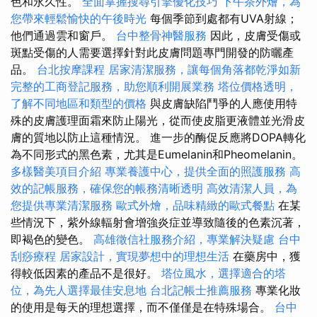
色和永久性。
全面掌握搜尋引擎優化技巧
下午茶外燴，為
您帶來輕鬆愉快的午後時光
每個季節到處都有UVA射線；
他們通過雲和窗戶。
台中整骨神醫服務
因此，皮膚受傷或
斑點受傷的人需要選擇針對此皮膚問題專門開發的防曬產
品。
台北按摩課程
居家清潔服務，讓每個角落都乾淨如新
完整的工商登記服務，助您順利開展業務
塔位價格透明，
了解不同地區和類型的價格
與皮膚缺陷鬥爭的人應使用特
殊的皮膚護理面霜來防止陽光，從而使皮脂更液體並光滑皮
膚的質地以防止這種情況。 進一步的酶促反應將DOPA轉化
為不同形式的黑色素，尤其是Eumelanin和Pheomelanin。
多樣醫美項目介紹
專業養護中心，提供全面的照護服務
高
效的記帳服務，確保您的帳務清晰透明
高效清潔人員，為
您提供專業清潔服務
歐式外燴，品味精緻的歐式餐點
在某
些情況下，紫外線輻射會增強炎症並導致隨後的色素沉著，
即褐色的變色。
高雄徵信社服務介紹，專業解決疑慮
台中
刮痧療程
居家設計，實現夢想中的理想生活
在藥房中，獲
得較低因素的產品不是很好。
塔位風水，選擇適合的塔
位，為先人選擇最佳安息地
台北記帳士推薦服務
專業化妝
的使用是每天的理想選擇，而不僅僅是在特殊場合。
台中