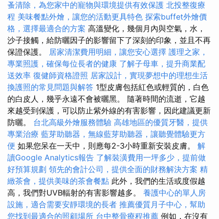
蚤清除，為您家中的寵物與環境提供有效保護
北投整復療
程
美味餐點外燴，讓您的活動更具特色
探索buffet外燴價
格，選擇最適合的方案
高溫變化，幾個月內與空氣，水，
沙子接觸，給防曬因子的影響留下了深刻的印象，並且不再
保證保護。
居家清潔費用明細，讓您安心選擇
護理之家，
專業照護，確保每位長者的健康
了解子母車，提升商業配
送效率
復健師資格證照
居家設計，實現夢想中的理想生活
換護照的常見問題與解答
1型皮膚包括紅色或輕質的，白色
的白皮人，幾乎永遠不會被曬黑。 隨著時間的流逝，它越
來越受到保護，可以防止紫外線的有害影響，因此建議更新
防曬。
台北高級外燴服務體驗
高雄地區的優質牙醫，提供
專業治療
藍芽助聽器，無線藍芽助聽器，讓聽覺體驗更方
便
如果您呆在一天中，則應每2-3小時重新安裝皮膚。
解
讀Google Analytics報告
了解裝潢費用一坪多少，提前做
好預算規劃
領先的會計公司，提供全面的財務解決方案
精
緻茶會，提供美味的茶會餐點
此外，我們的生活或度假越
高，我們對UVB輻射的有害影響越多。
養護中心的單人房
設施，適合需要安靜環境的長者
推薦優質月子中心，幫助
您找到最適合的照顧場所
台中整骨療程推薦
例如，在沒有