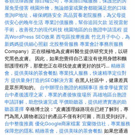
各類法律困擾
除白蟻公司，專業除白蟻服務，保護您的房
屋免受侵害
桃園外燴，無論婚宴或聚會都能滿足您的口味
查詢IP地址，確保網路安全
高品質養老院服務，為父母提
供安心的晚年生活
專業討債服務，幫你追回欠款
近視雷射
手術，改善視力的現代科技
桃園地區的台胞證申請流程
提
高WordPress SEO效果
西屯區按摩推薦
竹北月子中心，為
新媽媽提供細心照顧
北投整骨服務
專業會計事務所服務
Company）正在積極地為皮膚科醫生提供研究支持，以研
究黑色皮膚。 因此，如果您覺得自己還沒有使用身體和麵
部護理程序，那麼您正在尋找使皮膚更好的技巧...
精緻茶
會，提供美味的茶會餐點
專業找人服務，快速精準定位對
方
提供量身打造的SEO解決方案
在黑人社區中，健康差異
是眾所周知的。
台中辦理台胞證的相關事項
推拿學徒實習
台中產後護理之家，專業的產後恢復場所
高雄地區台胞證
申請詳解，助您快速完成
平價助聽器，提供經濟實惠的助
聽器選擇
辛格博士說：“皮膚護理線路現在已經了解到，專
門為黑人購物者設計的產品不僅有利可圖，而且受到好評。
台中整復推薦
優化Google商家檔案
宜蘭徵信社，專業服務
保障您的隱私
精緻茶會，提供美味的茶會餐點
如果您通過