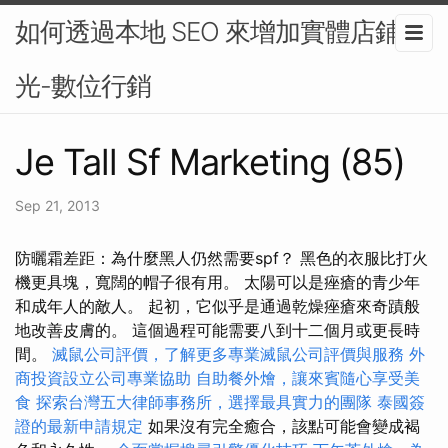
如何透過本地 SEO 來增加實體店鋪曝
光-數位行銷
Je Tall Sf Marketing (85)
Sep 21, 2013
防曬霜差距：為什麼黑人仍然需要spf？ 黑色的衣服比打火
機更具塊，寬闊的帽子很有用。 太陽可以是痤瘡的青少年
和成年人的敵人。 起初，它似乎是通過乾燥痤瘡來奇蹟般
地改善皮膚的。 這個過程可能需要八到十二個月或更長時
間。
滅鼠公司評價，了解更多專業滅鼠公司評價與服務
外
商投資設立公司專業協助
自助餐外燴，讓來賓隨心享受美
食
探索台灣五大律師事務所，選擇最具實力的團隊
泰國簽
證的最新申請規定
如果沒有完全癒合，該點可能會變成褐