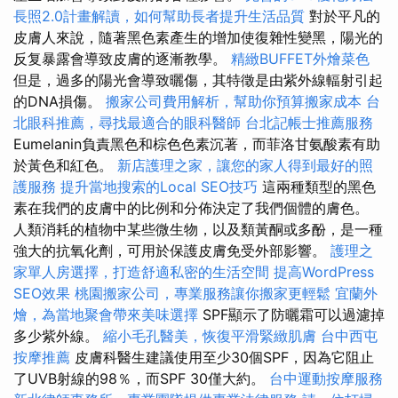
長照2.0計畫解讀，如何幫助長者提升生活品質
對於平凡的
皮膚人來說，隨著黑色素產生的增加使復雜性變黑，陽光的
反复暴露會導致皮膚的逐漸教學。
精緻BUFFET外燴菜色
但是，過多的陽光會導致曬傷，其特徵是由紫外線輻射引起
的DNA損傷。
搬家公司費用解析，幫助你預算搬家成本
台
北眼科推薦，尋找最適合的眼科醫師
台北記帳士推薦服務
Eumelanin負責黑色和棕色色素沉著，而菲洛甘氨酸素有助
於黃色和紅色。
新店護理之家，讓您的家人得到最好的照
護服務
提升當地搜索的Local SEO技巧
這兩種類型的黑色
素在我們的皮膚中的比例和分佈決定了我們個體的膚色。
人類消耗的植物中某些微生物，以及類黃酮或多酚，是一種
強大的抗氧化劑，可用於保護皮膚免受外部影響。
護理之
家單人房選擇，打造舒適私密的生活空間
提高WordPress
SEO效果
桃園搬家公司，專業服務讓你搬家更輕鬆
宜蘭外
燴，為當地聚會帶來美味選擇
SPF顯示了防曬霜可以過濾掉
多少紫外線。
縮小毛孔醫美，恢復平滑緊緻肌膚
台中西屯
按摩推薦
皮膚科醫生建議使用至少30個SPF，因為它阻止
了UVB射線的98％，而SPF 30僅大約。
台中運動按摩服務