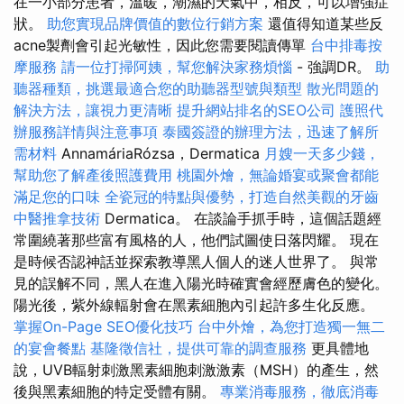
在一小部分患者，溫暖，潮濕的天氣中，相反，可以增強症
狀。
助您實現品牌價值的數位行銷方案
還值得知道某些反
acne製劑會引起光敏性，因此您需要閱讀傳單
台中排毒按
摩服務
請一位打掃阿姨，幫您解決家務煩惱
- 強調DR。
助
聽器種類，挑選最適合您的助聽器型號與類型
散光問題的
解決方法，讓視力更清晰
提升網站排名的SEO公司
護照代
辦服務詳情與注意事項
泰國簽證的辦理方法，迅速了解所
需材料
AnnamáriaRózsa，Dermatica
月嫂一天多少錢，
幫助您了解產後照護費用
桃園外燴，無論婚宴或聚會都能
滿足您的口味
全瓷冠的特點與優勢，打造自然美觀的牙齒
中醫推拿技術
Dermatica。 在談論手抓手時，這個話題經
常圍繞著那些富有風格的人，他們試圖使日落閃耀。 現在
是時候否認神話並探索教導黑人個人的迷人世界了。 與常
見的誤解不同，黑人在進入陽光時確實會經歷膚色的變化。
陽光後，紫外線輻射會在黑素細胞內引起許多生化反應。
掌握On-Page SEO優化技巧
台中外燴，為您打造獨一無二
的宴會餐點
基隆徵信社，提供可靠的調查服務
更具體地
說，UVB輻射刺激黑素細胞刺激激素（MSH）的產生，然
後與黑素細胞的特定受體有關。
專業消毒服務，徹底消毒