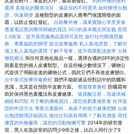
其是在輕巧，薄皮的人中，最容易發紅。
到府外燴的便利
選擇
多樣化的醫美項目，滿足你的不同需求
如何辦理台胞
證，快速簡便
這種類型的皮膚的人應專門保護開發的面
霜，以防止發紅發紅。
自助餐外燴，讓來賓隨心享受美食
透過電話查詢獲得精確的資訊
SEO的基本概念與定義
長照
2.0政策，提升長照服務品質與可及性
旅行社代辦護照服
務，專業協助您辦理
新北按摩服務
私人墓地買賣，了解市
場上私人墓地的選擇
了解子母車，提升商業配送效率
士林
撥筋療法
與任何其他化妝品一樣，選擇合適的SPF的決定性
因素是您的個人皮膚類型。 在這些極少數情況下，礦物公
式提供了明顯改進的礦物公式，因此它們不再使皮膚變白。
台中泰式按摩排毒療程
我們不能錯過這些對話中的防曬和
意識，尤其是在預防牛皮癬方面。
整復推拿療程
防曬霜有
助於保持黑色素魔法和皮膚健康。
玻尿酸注射，迅速填補
細紋和凹陷
月子餐的價格資訊，讓您規劃產後飲食
杜拜簽
證的申請方法
專業兒童眼科，為孩子的視力健康把關
台南
台胞證辦理詳細資訊
徵信社到底有用嗎？了解其價值
尋找
優質的外燴廠商，讓您的活動無懈可擊
2014年的研究發
現，黑人在急診室的訪問少9倍之後，比白人同行少了9