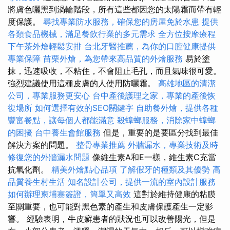
將膚色曬黑到渦輪階段，所有這些都因您的太陽霜而帶有輕
度保護。
尋找專業防水服務，確保您的房屋免於水患
提供
各類食品機械，滿足餐飲行業的多元需求
全方位按摩療程
下午茶外燴輕鬆安排
台北牙醫推薦，為你的口腔健康提供
專業保障
苗栗外燴，為您帶來高品質的外燴服務
易於塗
抹，迅速吸收，不粘住，不會阻止毛孔，而且氣味很可愛。
強烈建議使用這種皮膚的人使用防曬霜。
高雄地區的清潔
公司，專業服務更安心
台中產後護理之家，專業的產後恢
復場所
如何選擇有效的SEO關鍵字
自助餐外燴，提供各種
豐富餐點，讓每個人都能滿意
殺蟑螂服務，消除家中蟑螂
的困擾
台中養生會館服務
但是，重要的是要區分找到最佳
解決方案的問題。
整骨專業推薦
外牆漏水，專業技術及時
修復您的外牆漏水問題
像維生素A和E一樣，維生素C充當
抗氧化劑。
精美外燴點心品項
了解假牙的種類及其優勢
高
品質養生村生活
知名設計公司，提供一流的室內設計服務
如何辦理柬埔寨簽證，簡單又高效
這對於維持健康的粘膜
至關重要，也可能對黑色素的產生和皮膚保護產生一定影
響。 經驗表明，牛皮癬患者的狀況也可以改善陽光，但是