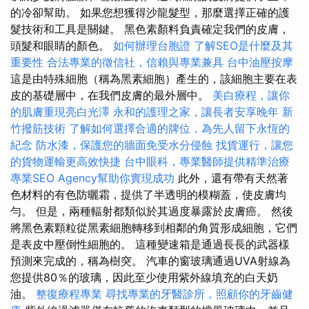
的冷卻幫助。 如果您想獲得沙龍髮型，那麼選擇正確的護
髮技術和工具是關鍵。 黑色素顏料負責確定我們的皮膚，
頭髮和眼睛的顏色。
如何辦理台胞證
了解SEO是什麼及其
重要性
合法專業的徵信社，信賴與專業兼具
台中油壓按摩
這是由特殊細胞（稱為黑素細胞）產生的，該細胞主要在表
皮的基礎層中，在我們皮膚的最外層中。
美白療程，讓你
的肌膚重現亮白光澤
永和的護理之家，讓長者安享晚年
新
竹撥筋技術
了解如何選擇合適的牌位，為先人留下永恆的
紀念
防水漆，保護您的牆面免受水分侵蝕
找貨運行，讓您
的貨物運輸更高效快捷
台中眼科，專業醫師提供精準治療
專業SEO Agency幫助你實現成功
此外，還有帶有天然著
色材料的有色防曬霜，提供了半透明的模糊蓋，使皮膚均
勻。 但是，兩種輻射都類似於其過度暴露於皮膚癌。 然後
將黑色素顆粒從黑素細胞轉移到相鄰的角質形成細胞，它們
是表皮中壓倒性細胞的。 這種變速箱是通過長長的武器樣
預測來完成的，稱為樹突。 汽車的窗玻璃通過UVA射線為
您提供80％的玻璃，因此至少使用紫外線填充的白天奶
油。
整復療程專業
尋找專業的牙醫診所，照顧你的牙齒健