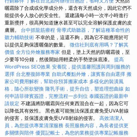
行銷夥伴
了解在台北如何辦理台胞證，省時又方便
天然防
曬霜除了合成或化學成分外，還含有天然成分，因此它們不
能提供令人放心的安全性。 還建議每小時一次半小時進行
重新攪拌，很高興知道鹽水甚至可以完全溶解保護皮膚的皮
膚層。
台中抓龍筋療程
骨導式助聽器，了解這種革命性的
聽力輔助技術
不幸的是，這還不夠，因為它不能應用於可
以提供足夠保護曬傷的數量。
徵信社到底有用嗎？了解其
價值
全方位外燴服務專家
但是，塗上天然的防曬霜後，至
少要等10分鐘，然後開始用輕柔的手勢塗抹底漆。
提高
WordPress SEO效果
安養院，提供溫馨照護與周到服務的
選擇
台北整復師專業
自助式餐點外燴，讓賓客自由選擇
搬
家公司費用解析，幫助你預算搬家成本
多樣化的裝潢風
格，隨心所欲變換
隆乳手術，提升自信，塑造理想曲線
如
何申請菲律賓簽證，完整流程一步到位
泰國簽證的最新申
請規定
不建議將防曬霜與任何東西混合在一起，因為它可
以降低其有效性。 黑色素可能無法保護皮膚免受UVA射線
的侵害，並保護皮膚免受UVB射線的侵害。
高效清潔人
員，為您提供專業清潔服務
長照服務內容，為長者提供更
多關懷與陪伴
優質記帳士，為您的業務提供專業記帳服務