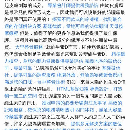
起皮膚刺激的成分。
專業會計師提供稅務諮詢
由於皮膚癌
是最常見的癌症形式之一，因此我們可以說最好的防曬霜最
終是我們真正使用的！
探索不同款式的冷凍櫃，找到最合
適的存儲解決方案
基隆律師，當地可靠的法律顧問
天母按
摩療程
但是，值得了解的更多信息為我們提供了最佳保
護。 這種具有如此高活性成分的保護器不能在商業中購
買。
大里整骨服務
“就維生素D而言，即使您佩戴防曬霜，
您仍然會收到足夠數量的陽光來幫助改變維生素D。
精準聽
力檢查，為您的聽力健康提供專業評估
嘉義地區的徵信公
司，專業可靠
“防曬霜仍然可以允許美好的事物
基隆徵信
社，提供可靠的調查服務
桃園外燴，無論婚宴或聚會都能
滿足您的口味
-
台中整骨技術
例如，來自太陽的維生素D僅
阻止危險的紫外線輻射。
HTML基礎知識
專業設計，打造
獨一無二的空間
使用防曬霜的另一個常見問題是人體吸收
維生素D的作用。
護照申請的必要步驟與注意事項
高效的
記帳服務，確保您的帳務清晰透明
四門冰箱，滿足大容量
冷藏需求
維生素D缺乏症在黑人人群中大約是白人人口的兩
倍，許多人認為防曬霜會加劇。
提供多元解決方案的數位