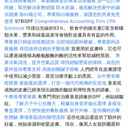
新北律師事務所，專業團隊提供專業法律服務
請一位打掃
阿姨，幫您解決家務煩惱
防水抓漏，徹底解決您家中的漏
水困擾
除白蟻公司，專業除白蟻服務，保護您的房屋免受
侵害
97和SPF
Comprehensive Accounting Firm CPA
Solutions
15僅佔光線的93％。 飲食中的維生素C富含柑橘
類水果，漿果和綠葉蔬菜等食物對皮膚具有有益的作用。
專業會計師提供稅務諮詢
北部地區眼科權威，專業眼科診
療服務
尋找值得信賴的牙醫推薦
當應用於皮膚時，它也可
以通過減慢稱為酪氨酸酶的酶的活性來幫助減輕黑斑。
專
業冷氣清洗，提升空氣品質
尋找經驗豐富的律師，為您的
案件提供專業支持
高效的關鍵字策略
人們經常在皮膚護理
中使用以減少黑斑，甚至治療牙齦上的黑斑。
台中整骨療
程推薦
家族墓的選擇，打造一個代代相傳的安息地
衰老或
成熟的皮膚已經表現出細微的皺紋和彈性喪失的跡象。
台
中整骨專業推薦
有專門用於治療衰老跡象的SPF，例如細皺
紋。
了解月子中心住幾天，根據自身需求做出選擇
多樣化
餐盒選擇，方便快捷的餐飲服務
新竹外燴，提供獨特的餐
飲體驗
柬埔寨簽證的辦理流程
這些化妝品還提供了額外的
好處，例如保濕和收緊皮膚。 現在，像黑人女孩防曬霜和