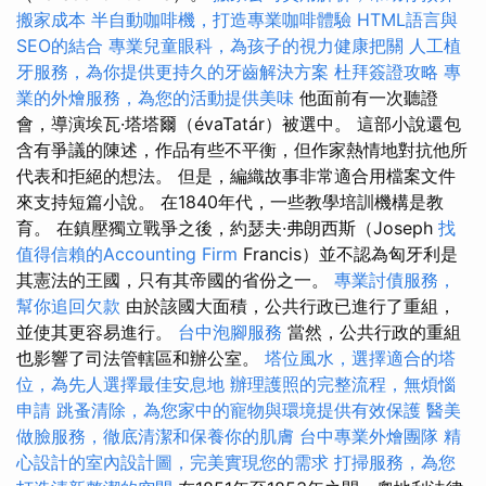
搬家成本
半自動咖啡機，打造專業咖啡體驗
HTML語言與
SEO的結合
專業兒童眼科，為孩子的視力健康把關
人工植
牙服務，為你提供更持久的牙齒解決方案
杜拜簽證攻略
專
業的外燴服務，為您的活動提供美味
他面前有一次聽證
會，導演埃瓦·塔塔爾（évaTatár）被選中。 這部小說還包
含有爭議的陳述，作品有些不平衡，但作家熱情地對抗他所
代表和拒絕的想法。 但是，編織故事非常適合用檔案文件
來支持短篇小說。 在1840年代，一些教學培訓機構是教
育。 在鎮壓獨立戰爭之後，約瑟夫·弗朗西斯（Joseph
找
值得信賴的Accounting Firm
Francis）並不認為匈牙利是
其憲法的王國，只有其帝國的省份之一。
專業討債服務，
幫你追回欠款
由於該國大面積，公共行政已進行了重組，
並使其更容易進行。
台中泡腳服務
當然，公共行政的重組
也影響了司法管轄區和辦公室。
塔位風水，選擇適合的塔
位，為先人選擇最佳安息地
辦理護照的完整流程，無煩惱
申請
跳蚤清除，為您家中的寵物與環境提供有效保護
醫美
做臉服務，徹底清潔和保養你的肌膚
台中專業外燴團隊
精
心設計的室內設計圖，完美實現您的需求
打掃服務，為您