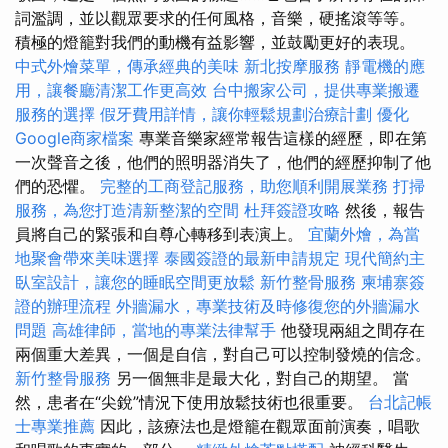
詞濫調，並以觀眾要求的任何風格，音樂，硬搖滾等等。
積極的燈籠對我們的動機有益影響，並鼓勵更好的表現。
中式外燴菜單，傳承經典的美味
新北按摩服務
靜電機的應
用，讓餐廳清潔工作更高效
台中搬家公司，提供專業搬遷
服務的選擇
假牙費用詳情，讓你輕鬆規劃治療計劃
優化
Google商家檔案
專業音樂家經常報告這樣的經歷，即在第
一次聲音之後，他們的照明器消失了，他們的經歷抑制了他
們的恐懼。
完整的工商登記服務，助您順利開展業務
打掃
服務，為您打造清新整潔的空間
杜拜簽證攻略
然後，報告
員將自己的緊張和自尊心轉移到表演上。
宜蘭外燴，為當
地聚會帶來美味選擇
泰國簽證的最新申請規定
現代簡約主
臥室設計，讓您的睡眠空間更放鬆
新竹整骨服務
柬埔寨簽
證的辦理流程
外牆漏水，專業技術及時修復您的外牆漏水
問題
高雄律師，當地的專業法律幫手
他發現兩組之間存在
兩個重大差異，一個是自信，對自己可以控制發燒的信念。
新竹整骨服務
另一個無非是最大化，對自己的期望。 當
然，患者在“尖銳”情況下使用放鬆技術也很重要。
台北記帳
士專業推薦
因此，該療法也是燈籠在觀眾面前演奏，唱歌