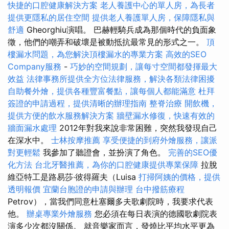
快捷的口腔健康解決方案
老人養護中心的單人房，為長者
提供更隱私的居住空間
提供老人養護單人房，保障隱私與
舒適
Gheorghiu演唱。 巴赫輕騎兵成為那個時代的負面象
徵，他們的嘲弄和破壞是被動抵抗最常見的形式之一。
頂
樓漏水問題，為您解決頂樓漏水的專業方案
高效的SEO
Company服務
-
巧妙的空間規劃，讓每寸空間都發揮最大
效益
法律事務所提供全方位法律服務，解決各類法律困擾
自助餐外燴，提供各種豐富餐點，讓每個人都能滿意
杜拜
簽證的申請過程，提供清晰的辦理指南
整脊治療
開飲機，
提供方便的飲水服務解決方案
牆壁漏水修復，快速有效的
牆面漏水處理
2012年對我來說非常困難，突然我發現自己
在深水中。
士林按摩推薦
享受便捷的到府外燴服務，讓派
對更輕鬆
我參加了聽證會，並扮演了角色。
完善的SEO優
化方法
台北牙醫推薦，為你的口腔健康提供專業保障
拉脫
維亞特工是路易莎·彼得羅夫（Luisa
打掃阿姨的價格，提供
透明報價
宜蘭台胞證的申請與辦理
台中撥筋療程
Petrov），當我們同意杜塞爾多夫歌劇院時，我要求代表
他。
辦桌專業外燴服務
您必須在每日表演的德國歌劇院表
演多少次都沒關係。 就音樂家而言，發燒比平均水平更為