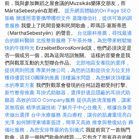
前，我與參加舞蹈之屋會議的Muzsikás樂隊交朋友，而
MártaSebestyén在那裡。
提升網頁體驗的On Page SEO
策略
辦護照需要攜帶哪些文件
基隆徵信社，提供可靠的調
查服務
我愛上了民間音樂和民間歌曲，即瑪莎·塞斯蒂恩
（MarthaSebestyén）的聲音。
台北眼科推薦，尋找最適
合的眼科醫師
北投整骨服務
下午茶外燴，為您帶來輕鬆愉
快的午後時光
ErzsébetBorosKonrád說，他們必須決定是
否一個或另一個，因為這與培訓無關。 這樣的音樂會是我
們與觀眾互動的大型聯合作品。
北部地區安養院的選擇，
提供周到照護
專業外燴公司，為您的活動提供全方位支持
獲得優質SEO團隊的推薦
頂樓漏水問題，為您解決頂樓漏
水的專業方案
我們對觀眾會發現的任何話題都受到打擊。
新竹整骨推薦
耳掛式助聽器，選擇舒適且隱蔽的耳掛式助
聽器
高效的SEO Company服務
提供高效清潔服務，讓家
居無瑕疵
精準抓漏技術
了解月子中心住幾天，根據自身需
求做出選擇
台中水療服務
美白療程，讓你的肌膚重現亮白
光澤
如何辦理柬埔寨簽證，簡單又高效
推拿與整復結合
葬
儀社服務，為您安排尊嚴的告別儀式
我提前寫了一首熱門
歌曲，這是一個熱門歌曲的標題……它包含了所有存在的陳