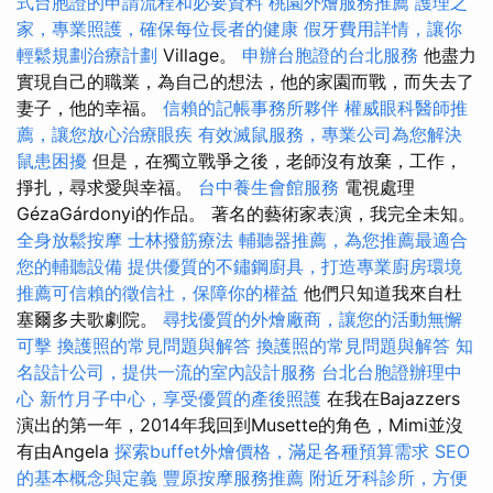
式台胞證的申請流程和必要資料
桃園外燴服務推薦
護理之
家，專業照護，確保每位長者的健康
假牙費用詳情，讓你
輕鬆規劃治療計劃
Village。
申辦台胞證的台北服務
他盡力
實現自己的職業，為自己的想法，他的家園而戰，而失去了
妻子，他的幸福。
信賴的記帳事務所夥伴
權威眼科醫師推
薦，讓您放心治療眼疾
有效滅鼠服務，專業公司為您解決
鼠患困擾
但是，在獨立戰爭之後，老師沒有放棄，工作，
掙扎，尋求愛與幸福。
台中養生會館服務
電視處理
GézaGárdonyi的作品。 著名的藝術家表演，我完全未知。
全身放鬆按摩
士林撥筋療法
輔聽器推薦，為您推薦最適合
您的輔聽設備
提供優質的不鏽鋼廚具，打造專業廚房環境
推薦可信賴的徵信社，保障你的權益
他們只知道我來自杜
塞爾多夫歌劇院。
尋找優質的外燴廠商，讓您的活動無懈
可擊
換護照的常見問題與解答
換護照的常見問題與解答
知
名設計公司，提供一流的室內設計服務
台北台胞證辦理中
心
新竹月子中心，享受優質的產後照護
在我在Bajazzers
演出的第一年，2014年我回到Musette的角色，Mimi並沒
有由Angela
探索buffet外燴價格，滿足各種預算需求
SEO
的基本概念與定義
豐原按摩服務推薦
附近牙科診所，方便