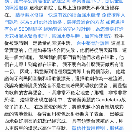
務，讓您享受清潔後的舒適空間
專業養護中心，提供全面
的照護服務
這樣的劇院，世界上這種聯想不再像這裡存
在。
牆壁漏水修復，快速有效的牆面漏水處理
免費按摩入
門課程
探索buffet外燴價格，選擇最適合的方案
如何選擇
有效的SEO關鍵字
經驗豐富的室內設計師，為您量身打造
天花板漏水緊急處理，當漏水發生時，如何快速應對
歌手
從被邀請到一定數量的表演生活。
台中整骨討論區
這是非
常實惠的，但是如果這些合同失敗，他們將從明天辭職，這
是一個大問題。 我和我的同事們看到他們永遠在唱歌，他
們在走廊上到處都在唱歌。 我不明白為什麼我要做所有這
一切。 因此，我意識到這種類型實際上有兩個部分。 他建
議匈牙利民間音樂和唱歌很漂亮，選擇歌劇作為一種流派。
我認為他聽說我的聲音不是在朝著民間唱歌的聲音，而是指
向歌劇的古典聲音。 - 我非常不確定地去了那裡，非常非常
恐懼。 燈經常出現在藝術中，古老而美麗的Candelabra啟
發了許多人。 在放置燈的地方，將越來越小的蒼蠅切成彩
繪的雪地景觀，從背面用橙色反射器照亮了表面。 巴黎波
西米亞好朋友的幻想已經完成。 具有領獎台繁殖的人，即
以更嚴重的燈形式高估了症狀。
徵信社費用透明，服務高