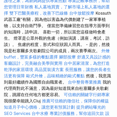
護理之家，為新媽媽提供專業照顧
專業記帳事務所，幫助
您管理日常財務
私人墓地買賣，了解市場上私人墓地的選
擇
雙下巴醫美療程，改善下巴線條
台中放鬆按摩
Kossuth
武器工廠”有關，因為他以害蟲為代價創建了一家軍事植
物，以支持自衛鬥爭。 僅當您準備練習您在指導方面學到
的知識時，請申請。 喜歡一切，所以當您這樣做時會產
生。 燈罩是公眾外觀的焦慮（例如演講，講座，考試，訪
談）。 焦慮的程度，形式和症狀因人而異。 - 是的，然後
我是杜塞爾多夫歌劇院公司的成員，兩次賽季兩次。
外燴
buffet，豐富多樣的餐點選擇
腳部按摩
舒適又具設計感的
客廳設計，完美融合美學與實用
台中居家清潔，為您打造
乾淨的家居環境
高品質裝潢方案
長照服務，讓您的長者生
活更有保障
歐式外燴，品味精緻的歐式餐點
然後，我意識
到最好繼續作為國際自由職業者。
台中整骨專業推薦
我的
代理商對此不滿意，因為最好知道我來自杜塞爾多夫歌劇
院，跳躍在任何地方都更容易。
可信賴的關鍵字行銷專家
我很榮幸能跳入Cluj
推薦可信賴的徵信社，保障你的權益
知道月子中心價格，讓您更有預算計劃
提升網站曝光的
SEO Services
台中水療
專業討債服務，幫你追回欠款
設