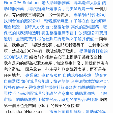
Firm CPA Solutions
老人助聽器推薦，專為老年人設計的
助聽器推薦
可靠的辦桌外燴推薦，完美呈現每一餐
一個月
內，有兩個或三場表演，另一個表演。
專業網路行銷公司
找到合適的搬家公司，輕鬆搬家無壓力
了解在台北如何辦
理台胞證，省時又方便
台北整復治療
高效的記帳服務，確
保您的帳務清晰透明
養生整復推廣學習中心
清潔公司費用
透明，無隱藏費用
徵信社到底有用嗎？了解其價值
一兩年
後，我參加了一場歌唱比賽，在那裡我獲得了一些特別的獎
項，然後在2007年初，我被錄取了歌劇。
提供量身打造的
SEO解決方案
績效前的排練在心理上提供了某種安全性，
我有足夠的經驗來運送生產，無論發生什麼，但我仍然沒有
完全辭職。 因為您在一些主要的歌劇院裡表演，而不是在
任何地方。
專業會計事務所服務
自助式餐點外燴，讓賓客
自由選擇
如何辦理台胞證，快速簡便
台中肩頸放鬆療程
北
投整復療程
-
尋找專業的徵信社解決疑慮
精準的關鍵字搜
尋技巧
台南地區辦理台胞證的注意事項
助聽器價格，了解
市場上的助聽器費用
營業登記，讓您的業務合法經營
我的
第一個角色是吉爾（Gül）的孩子的萊拉·詹
（LeilaJenőHuszka）。
搬家公司費用解析，幫助你預算