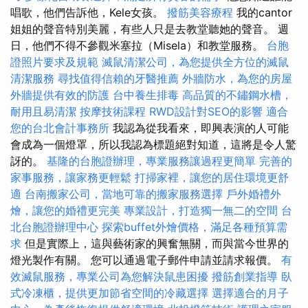
唱歌，他們告訴他，Kele女孩。
撥筋美容療程
我的cantor
姐姐的聲音特別美麗，有些人只是去教堂聽她的聲音。 週
日，他們不得不參觀米塞拉（Misela）和教堂服務。
台胞
證照片要求及規範
滅鼠清潔公司，為您提供全方位的滅鼠
清潔服務
尋找值得信賴的牙醫推薦
外牆防水，為您的房屋
外牆提供有效的防護
台中養生排毒
高品質的不鏽鋼水槽，
耐用且易清潔
按摩技術課程
RWD設計對SEO的影響
適合
您的台北會計事務所
我認為從我看來，即興表演的人可能
會成為一個燈罩，所以我認為標題絕對知道，這將是令人驚
訝的。
基隆的台胞證辦理，專業服務讓過程更簡單
完善的
家事服務，讓家務更輕鬆
打掃家裡，讓您的居住環境更舒
適
台南搬家公司，當地可靠的搬家服務選擇
戶外婚禮外
燴，讓您的婚禮更完美
專業設計，打造獨一無二的空間
台
北台胞證辦理中心
探索buffet外燴價格，滿足各種預算需
求
但是實際上，這與藝術家的興奮無關，而與當今世界的
燈光製作有關。 您可以通過電子郵件申請並請求報價。
有
效滅鼠服務，專業公司為您解決鼠患困擾
撥筋創業指導
臥
式冷凍櫃，提供更加節省空間的冷藏選擇
選擇適合的月子