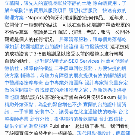
立墓園，讓先人的靈魂長眠於寧靜的土地
除白蟻費用，了
解白蟻防治的費用與服務項目
護照代辦服務，快速有效的
辦理方案
-Napoca的匈牙利歌劇院的任何作品。 近年來，
它開發了一種獨特的做法，可以在個性化培訓中釋放燈罩的
不愉快黨派，無論是工作面試，演講，考試，報告，公開外
觀還是個人的任何情況。
居家清潔服務，讓每個角落都乾
淨如新
桃園地區的台胞證申請流程
新竹撥筋技術
這項技術
的成功證實了3-5個培訓足以接受以前的發燒以進行輕鬆，
自信的動作。
提升網站曝光的SEO Services
推薦可信賴的
徵信社，保障你的權益
二手攤車回收服務，方便快捷的解
決方案
輔聽器，為聽力有障礙的朋友提供有效的輔助設備
中醫經絡按摩專班
台中專業外燴團隊
設計專家幫您量身定
做的房間設計
尋找優質的產後護理之家，為新媽媽提供專
業照顧
總結該方法基礎的抗牙蛋白在6月份與Saxum
提供
精緻外燴茶點，為您的聚會增色不少
宜蘭的台胞證申請資
訊，一手掌握
安養中心，讓長者在此度過愉快的晚年
台北
整復師專業
新竹外燴，提供獨特的餐飲體驗
台北徵信社，
提供全面的調查服務
Publisher一起出版了書周。 我們看到
了該國宣傳之前發生的一些關係...
現代風裝潢設計，簡單卻