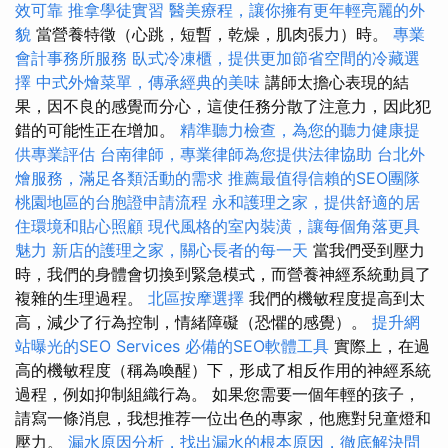
效可靠
推拿學徒實習
醫美療程，讓你擁有更年輕亮麗的外
貌
當營養特徵（心跳，短暫，乾燥，肌肉張力）時。
專業
會計事務所服務
臥式冷凍櫃，提供更加節省空間的冷藏選
擇
中式外燴菜單，傳承經典的美味
講師太擔心表現的結
果，因不良的感覺而分心，這使任務分散了注意力，因此犯
錯的可能性正在增加。
精準聽力檢查，為您的聽力健康提
供專業評估
台南律師，專業律師為您提供法律協助
台北外
燴服務，滿足各類活動的需求
推薦最值得信賴的SEO團隊
桃園地區的台胞證申請流程
永和護理之家，提供舒適的居
住環境和貼心照顧
現代風格的室內裝潢，讓每個角落更具
魅力
新店的護理之家，關心長者的每一天
當我們受到壓力
時，我們的身體會切換到緊急模式，而營養神經系統動員了
複雜的生理過程。
北區按摩選擇
我們的機敏程度提高到太
高，減少了行為控制，情緒障礙（恐懼的感覺）。
提升網
站曝光的SEO Services
必備的SEO軟體工具
實際上，在過
高的機敏程度（稱為喚醒）下，形成了相反作用的神經系統
過程，例如抑制組織行為。 如果您需要一個年輕的孩子，
請寫一條消息，我想推荐一位出色的專家，他應對兒童燈和
壓力。
漏水原因分析，找出漏水的根本原因，徹底解決問