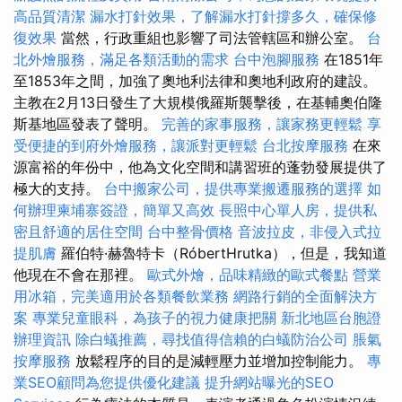
高品質清潔
漏水打針效果，了解漏水打針撐多久，確保修
復效果
當然，行政重組也影響了司法管轄區和辦公室。
台
北外燴服務，滿足各類活動的需求
台中泡腳服務
在1851年
至1853年之間，加強了奧地利法律和奧地利政府的建設。
主教在2月13日發生了大規模俄羅斯襲擊後，在基輔奧伯隆
斯基地區發表了聲明。
完善的家事服務，讓家務更輕鬆
享
受便捷的到府外燴服務，讓派對更輕鬆
台北按摩服務
在來
源富裕的年份中，他為文化空間和講習班的蓬勃發展提供了
極大的支持。
台中搬家公司，提供專業搬遷服務的選擇
如
何辦理柬埔寨簽證，簡單又高效
長照中心單人房，提供私
密且舒適的居住空間
台中整骨價格
音波拉皮，非侵入式拉
提肌膚
羅伯特·赫魯特卡（RóbertHrutka），但是，我知道
他現在不會在那裡。
歐式外燴，品味精緻的歐式餐點
營業
用冰箱，完美適用於各類餐飲業務
網路行銷的全面解決方
案
專業兒童眼科，為孩子的視力健康把關
新北地區台胞證
辦理資訊
除白蟻推薦，尋找值得信賴的白蟻防治公司
脹氣
按摩服務
放鬆程序的目的是減輕壓力並增加控制能力。
專
業SEO顧問為您提供優化建議
提升網站曝光的SEO