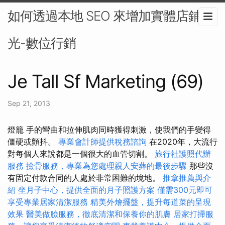
如何透過本地 SEO 來增加實體店鋪曝
光-數位行銷
Je Tall Sf Marketing (69)
Sep 21, 2013
燈籠 手的彎曲和拉伸肌肉同時獲得刺激，使我們的手變得
僵硬或顫抖。
專業會計師提供稅務諮詢
在2020年，大流行
對每個人來說都是一個很大的血管切割。
旅行社護照代辦
服務
撿骨服務，專業為您處理親人安葬的最後步驟
那些沒
有固定付款合同的人處於非常困難的境地。
推拿推薦與介
紹
坐月子中心，提供全面的月子照護方案
僅需300元即可
享受專業居家清潔服務
精美外燴擺盤，提升每道菜的呈現
效果
醫美做臉服務，徹底清潔和保養你的肌膚
居家打掃服