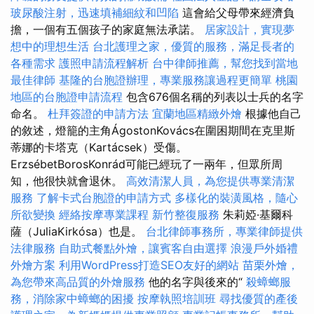
玻尿酸注射，迅速填補細紋和凹陷
這會給父母帶來經濟負
擔，一個有五個孩子的家庭無法承諾。
居家設計，實現夢
想中的理想生活
台北護理之家，優質的服務，滿足長者的
各種需求
護照申請流程解析
台中律師推薦，幫您找到當地
最佳律師
基隆的台胞證辦理，專業服務讓過程更簡單
桃園
地區的台胞證申請流程
包含676個名稱的列表以士兵的名字
命名。
杜拜簽證的申請方法
宜蘭地區精緻外燴
根據他自己
的敘述，燈籠的主角ÁgostonKovács在圍困期間在克里斯
蒂娜的卡塔克（Kartácsek）受傷。
ErzsébetBorosKonrád可能已經玩了一兩年，但眾所周
知，他很快就會退休。
高效清潔人員，為您提供專業清潔
服務
了解卡式台胞證的申請方式
多樣化的裝潢風格，隨心
所欲變換
經絡按摩專業課程
新竹整復服務
朱莉婭·基爾科
薩（JuliaKirkósa）也是。
台北律師事務所，專業律師提供
法律服務
自助式餐點外燴，讓賓客自由選擇
浪漫戶外婚禮
外燴方案
利用WordPress打造SEO友好的網站
苗栗外燴，
為您帶來高品質的外燴服務
他的名字與後來的“
殺蟑螂服
務，消除家中蟑螂的困擾
按摩執照培訓班
尋找優質的產後