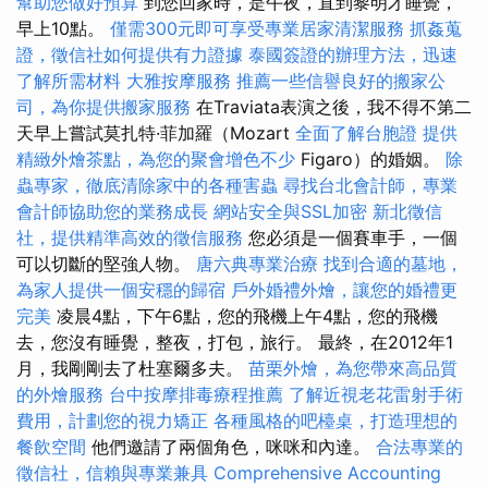
幫助您做好預算
到您回家時，是午夜，直到黎明才睡覺，
早上10點。
僅需300元即可享受專業居家清潔服務
抓姦蒐
證，徵信社如何提供有力證據
泰國簽證的辦理方法，迅速
了解所需材料
大雅按摩服務
推薦一些信譽良好的搬家公
司，為你提供搬家服務
在Traviata表演之後，我不得不第二
天早上嘗試莫扎特·菲加羅（Mozart
全面了解台胞證
提供
精緻外燴茶點，為您的聚會增色不少
Figaro）的婚姻。
除
蟲專家，徹底清除家中的各種害蟲
尋找台北會計師，專業
會計師協助您的業務成長
網站安全與SSL加密
新北徵信
社，提供精準高效的徵信服務
您必須是一個賽車手，一個
可以切斷的堅強人物。
唐六典專業治療
找到合適的墓地，
為家人提供一個安穩的歸宿
戶外婚禮外燴，讓您的婚禮更
完美
凌晨4點，下午6點，您的飛機上午4點，您的飛機
去，您沒有睡覺，整夜，打包，旅行。 最終，在2012年1
月，我剛剛去了杜塞爾多夫。
苗栗外燴，為您帶來高品質
的外燴服務
台中按摩排毒療程推薦
了解近視老花雷射手術
費用，計劃您的視力矯正
各種風格的吧檯桌，打造理想的
餐飲空間
他們邀請了兩個角色，咪咪和內達。
合法專業的
徵信社，信賴與專業兼具
Comprehensive Accounting