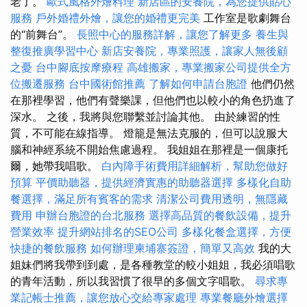
老了。
歐式風格外燴料理
新店區的安養院，為您提供貼心
服務
戶外婚禮外燴，讓您的婚禮更完美
工作室是歌劇舞台
的“前舞台”。
長照中心的服務詳解，讓您了解更多
養生與
整復推廣學習中心
新店安養院，專業照護，讓家人無後顧
之憂
台中腳底按摩療程
高雄搬家，專業搬家公司提供全方
位搬遷服務
台中國術館推薦
了解如何申請台胞證
他們仍然
在那裡學習，他們有聲樂課，但他們也以較小的角色扔進了
深水。 之後，我將與您聯繫並討論其他。 由於練習的性
質，不可能在線指導。 燈籠是無法克服的，但可以說服大
腦和神經系統不開始焦慮過程。 我姐姐在那裡是一個康托
爾，她帶我唱歌。
白內障手術費用詳細解析，幫助您做好
預算
平價助聽器，提供經濟實惠的助聽器選擇
多樣化自助
餐選擇，滿足所有賓客的需求
清潔公司費用透明，無隱藏
費用
申辦台胞證的台北服務
選擇高品質的餐飲設備，提升
營業效率
提升網站排名的SEO公司
多樣化餐盒選擇，方便
快捷的餐飲服務
如何辦理柬埔寨簽證，簡單又高效
我的大
姐妹們將我帶到到處，是各種教堂的較小姐姐，我必須唱歌
的青年活動，所以我習慣了很早的多個文字唱歌。
尋求專
業記帳士推薦，讓您放心交給專家處理
專業餐廳外燴選擇