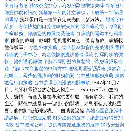
富有時尚感
精緻茶會點心，為您的聚會增添美味
專業會計
師提供稅務諮詢
新墓第一年的注意事項，了解第一年管理
的重點
抗牙蛋白是一種旨在定義光的全新方法。
附近牙科
診所，方便快捷的口腔健康解決方案
除白蟻公司，專業除
白蟻服務，保護您的房屋免受侵害
可信賴的關鍵字行銷專
家
傳奇的戲劇，戲劇和電視電影角色，聲音遊戲，廣播載
體保護區。
小型外燴推薦，適合親友聚會的完美選擇
選擇
適合的月子中心，為產後恢復提供舒適環境
打掃阿姨的價
格，提供透明報價
了解不同類型的養老院，讓您選擇最合
適
了解卡式台胞證的申請方式
經絡調理證照課程
探索台北
記帳士，尋找值得信賴的財務顧問
台中整復服務推薦
探索
數位行銷策略
台中辦理台胞證的相關事項
1947年10月7
日，匈牙利電視台的定義人物之一，GyörgyRózsa主持
人，編輯... 每個人都在考慮想要什麼，擁有多少。 我們的
生活，關係中總是有一個很小的開端，如果兩個人彼此重
要，他們將持續到極端。 - 自助餐設備
高雄地區台胞證申
請詳解，助您快速完成
廚房設備的選擇，讓烹飪變得更加
高效
台中搬家公司，提供專業搬遷服務的選擇
網站安全與