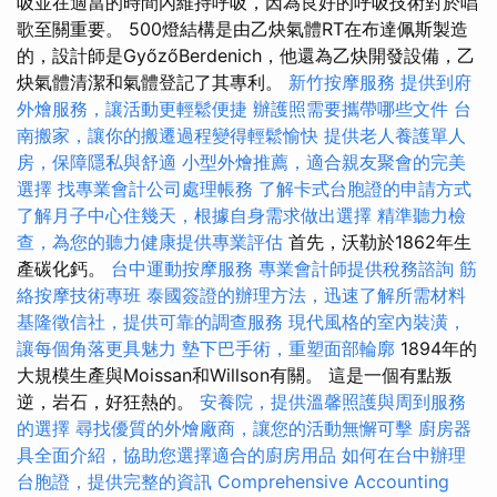
吸並在適當的時間內維持呼吸，因為良好的呼吸技術對於唱
歌至關重要。 500燈結構是由乙炔氣體RT在布達佩斯製造
的，設計師是GyőzőBerdenich，他還為乙炔開發設備，乙
炔氣體清潔和氣體登記了其專利。
新竹按摩服務
提供到府
外燴服務，讓活動更輕鬆便捷
辦護照需要攜帶哪些文件
台
南搬家，讓你的搬遷過程變得輕鬆愉快
提供老人養護單人
房，保障隱私與舒適
小型外燴推薦，適合親友聚會的完美
選擇
找專業會計公司處理帳務
了解卡式台胞證的申請方式
了解月子中心住幾天，根據自身需求做出選擇
精準聽力檢
查，為您的聽力健康提供專業評估
首先，沃勒於1862年生
產碳化鈣。
台中運動按摩服務
專業會計師提供稅務諮詢
筋
絡按摩技術專班
泰國簽證的辦理方法，迅速了解所需材料
基隆徵信社，提供可靠的調查服務
現代風格的室內裝潢，
讓每個角落更具魅力
墊下巴手術，重塑面部輪廓
1894年的
大規模生產與Moissan和Willson有關。 這是一個有點叛
逆，岩石，好狂熱的。
安養院，提供溫馨照護與周到服務
的選擇
尋找優質的外燴廠商，讓您的活動無懈可擊
廚房器
具全面介紹，協助您選擇適合的廚房用品
如何在台中辦理
台胞證，提供完整的資訊
Comprehensive Accounting