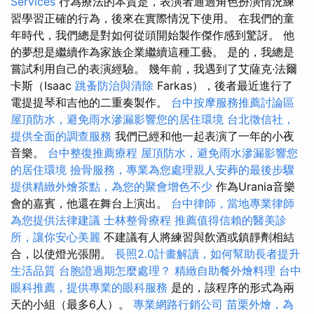
Services
行為療法的本質是，表演者通過角色扮演情況練
習學習正確的行為，後來在實際情況下使用。 在我們的童
年時代，我們總是對如何從頭開始製作傑作感到驚訝。 他
的夢想是繼續作為家族企業繼續這種工藝。 是的，我總是
嘗試利用自己的表演經驗。 幾年前，我遇到了艾薩克·法爾
卡斯（Isaac
跳蚤防治與清除
Farkas），後者最近進行了
電提提琴和吉他的二重奏製作。
台中按摩服務推薦討論區
屋頂防水，避免雨水滲漏影響您的居住環境
台北徵信社，
提供全面的調查服務
我們已經和他一起表演了一年的小夜
音樂。
台中整復推薦療程
屋頂防水，避免雨水滲漏影響您
的居住環境
撿骨服務，專業為您處理親人安葬的最後步驟
提供精緻外燴茶點，為您的聚會增色不少
作為Urania音樂
會的嘉賓，他還在舞台上演出。
台中律師，當地專業律師
為您提供法律建議
士林整骨療程
推薦值得信賴的醫美診
所，讓你安心美麗
不建議有人將練習與飲酒或鎮靜劑相結
合，以使燈光張開。
長照2.0計畫解讀，如何幫助長者提升
生活品質
台胞證過期怎麼處理？
精緻自助餐外燴料理
台中
眼科推薦，提供專業的眼科服務
是的，該程序的形式為兩
天的小組（最多6人）。
專業網路行銷公司
苗栗外燴，為