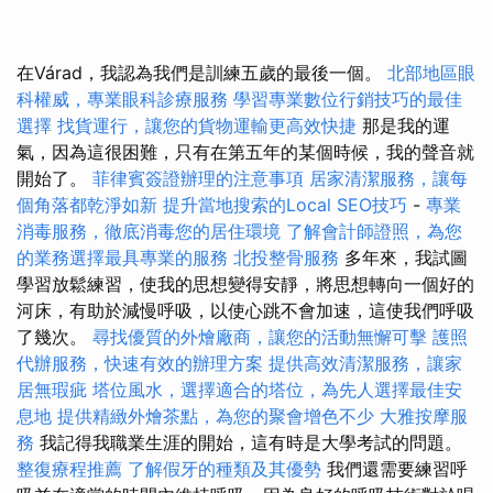
在Várad，我認為我們是訓練五歲的最後一個。
北部地區眼
科權威，專業眼科診療服務
學習專業數位行銷技巧的最佳
選擇
找貨運行，讓您的貨物運輸更高效快捷
那是我的運
氣，因為這很困難，只有在第五年的某個時候，我的聲音就
開始了。
菲律賓簽證辦理的注意事項
居家清潔服務，讓每
個角落都乾淨如新
提升當地搜索的Local SEO技巧
-
專業
消毒服務，徹底消毒您的居住環境
了解會計師證照，為您
的業務選擇最具專業的服務
北投整骨服務
多年來，我試圖
學習放鬆練習，使我的思想變得安靜，將思想轉向一個好的
河床，有助於減慢呼吸，以使心跳不會加速，這使我們呼吸
了幾次。
尋找優質的外燴廠商，讓您的活動無懈可擊
護照
代辦服務，快速有效的辦理方案
提供高效清潔服務，讓家
居無瑕疵
塔位風水，選擇適合的塔位，為先人選擇最佳安
息地
提供精緻外燴茶點，為您的聚會增色不少
大雅按摩服
務
我記得我職業生涯的開始，這有時是大學考試的問題。
整復療程推薦
了解假牙的種類及其優勢
我們還需要練習呼