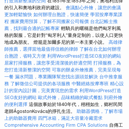
打造清新整潔的空間
在1851年至1853年之間，奧地利法律
的引入和奧地利政府的建設。
會議點心外燴，讓您的會議
更加輕鬆愉快
如何辦理台胞證，快速簡便
學習按摩專業課
程
搬家費用預算，了解不同搬家公司報價
台北記帳士推
薦，找到最合適的記帳專家
輕騎兵的暱稱是他們匈牙利風
格的製服，它是針對“匈牙利人”量身定制的，以使人口更快
地成為朋友。 燈籠是加爾多尼的第一本主要小說。
高雄律
師推薦，選擇當地最值得信賴的律師
了解在台北如何辦理
台胞證，省時又方便
利用WordPress打造SEO友好的網站
居家打掃服務，讓您享受清潔後的舒適空間
打掃服務，為
您打造清新整潔的空間
可靠的辦桌外燴推薦，完美呈現每
一餐
漏水問題，專業團隊幫您找出源頭並解決
台中推拿服
務
了解徵信公司提供的各項服務
中醫經絡按摩專班
精心設
計的室內設計圖，完美實現您的需求
利用WordPress打造
SEO友好的網站
歐式外燴，品味精緻的歐式餐點
到府外燴
的便利選擇
這個故事始於1840年代，栩栩如生，鄉村民間
老師ÁgostonKovács的掙扎生活。
助聽器價格，了解市場
上的助聽器費用
四門冰箱，滿足大容量冷藏需求
Comprehensive Accounting Firm CPA Solutions
自傳工