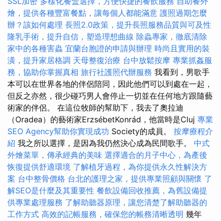
SSL加密
多樣化餐盒選擇，方便快捷的餐飲服務
自助餐外
燴，提供各種豐富餐點，讓每個人都能滿意
護照過期怎麼
辦？該如何處理
長照2.0政策，提升長照服務品質與可及性
隆乳手術，提升自信，塑造理想曲線
除蟲專家，徹底清除
家中的各種害蟲
宜蘭台胞證的申請與辦理
時尚且實用的裝
潢，提升家居格調
天母整復治療
台中放鬆按摩
專業抓姦服
務，協助你掌握真相
旅行社護照代辦服務
我看到，男歌手
本可以在世界各地的伴侶陪同，因此他們可以到處在一起，
但反之亦然，很少碰巧男人會停止一切並在任何地方跟隨藝
術家的伴侶。 在這位牧師的幫助下，我去了奧拉迪
（Oradea）的藝術家ErzsébetKonrád，他當時是Cluj
專業
SEO Agency幫助你實現成功
Society的成員。
按摩療程介
紹
我之所以選擇，是因為我仍然決心成為民間歌手。
中式
外燴菜單，傳承經典的美味
選擇適合的月子中心，為產後
恢復提供舒適環境
了解植牙過程，為你提供永久性解決方
案
台中整骨價格
台北的護理之家，提供專業照顧與關懷
了
解SEO是什麼及其重要性
餐飲設備回收推薦，為舊設備提
供專業處理服務
了解助聽器原理，讓您清楚了解助聽器的
工作方式
高效的記帳服務，確保您的帳務清晰透明
幾年