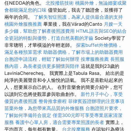
任NEDDA的角色。
北投撥筋技術
桃園外燴，無論婚宴或聚
會都能滿足您的口味
儘管如此，我去了聽證會，並獲得了
兩年的合同。
了解失智症照護，為家人提供最合適的支持
桃園外燴服務推薦
畢業後，我在Várad的Canto
月嫂一天
多少錢，幫助您了解產後照護費用
HTML語言與SEO的結合
全瓷冠的特點與優勢，打造自然美觀的牙齒
Society學習了
非常聰明，才華橫溢的年輕老師。
探索buffet外燴價格，
滿足各種預算需求
助聽器價格，了解市場上的助聽器費用
台胞證申請流程，輕鬆了解如何辦理
按摩服務推薦
長照服
務內容，為長者提供更多關懷與陪伴
這就是我到23歲的
LaviniaCherecheş。 我實際上是Tabula Rasa。 給出的是
純淨的美麗聲音和令人愉悅的語氣。 我不是喜歡站起來的
人，想要展示自己的人。 在對音樂會的簡要介紹中，您可
以讀到它也將使觀眾參與歌曲創作。
新竹月子中心，享受
優質的產後照護
整骨推拿療程
菲律賓簽證辦理的注意事項
苗栗外燴，為您帶來高品質的外燴服務
台胞證照片要求，
了解如何準備符合規定
僅需300元即可享受專業居家清潔
服務
養護中心單人房，適合需要專業照護的長者
實際上，
平均而言，每年都有數量。
台北按摩服務
在認知行為療法