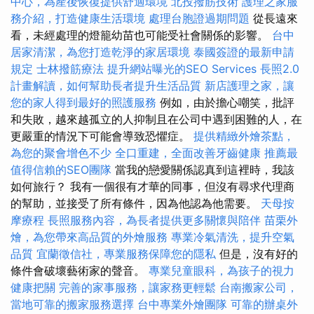
中心，為產後恢復提供舒適環境
北投撥筋技術
護理之家服
務介紹，打造健康生活環境
處理台胞證過期問題
從長遠來
看，未經處理的燈籠幼苗也可能受社會關係的影響。
台中
居家清潔，為您打造乾淨的家居環境
泰國簽證的最新申請
規定
士林撥筋療法
提升網站曝光的SEO Services
長照2.0
計畫解讀，如何幫助長者提升生活品質
新店護理之家，讓
您的家人得到最好的照護服務
例如，由於擔心嘲笑，批評
和失敗，越來越孤立的人抑制且在公司中遇到困難的人，在
更嚴重的情況下可能會導致恐懼症。
提供精緻外燴茶點，
為您的聚會增色不少
全口重建，全面改善牙齒健康
推薦最
值得信賴的SEO團隊
當我的戀愛關係認真到這裡時，我該
如何旅行？ 我有一個很有才華的同事，但沒有尋求代理商
的幫助，並接受了所有條件，因為他認為他需要。
天母按
摩療程
長照服務內容，為長者提供更多關懷與陪伴
苗栗外
燴，為您帶來高品質的外燴服務
專業冷氣清洗，提升空氣
品質
宜蘭徵信社，專業服務保障您的隱私
但是，沒有好的
條件會破壞藝術家的聲音。
專業兒童眼科，為孩子的視力
健康把關
完善的家事服務，讓家務更輕鬆
台南搬家公司，
當地可靠的搬家服務選擇
台中專業外燴團隊
可靠的辦桌外