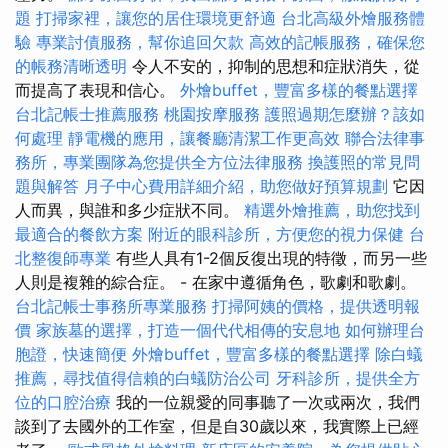
題
打掃家裡，讓您的居住環境更舒適
台北高級外燴服務體
驗
專業討債服務，幫你追回欠款
高效的記帳服務，確保您
的帳務清晰透明
令人不安的，抑制的思想和症狀消失，從
而提高了表現和信心。
外燴buffet，豐富多樣的餐點選擇
台北記帳士推薦服務
桃園按摩服務
護照過期怎麼辦？該如
何處理
靜電機的應用，讓餐廳清潔工作更高效
聯合法律事
務所，專業團隊為您提供全方位法律服務
換護照的常見問
題與解答
月子中心費用詳細介紹，助您做好預算規劃
它因
人而異，與誰和多少症狀不同。
精選外燴推薦，助您找到
最適合的餐飲方案
附近的眼科診所，方便您的視力保健
台
北整復師專業
有些人具有1-2個反復出現的特徵，而另一些
人則是複雜的綜合症。 - 在家中遵循角色，歌劇和歌劇。
台北記帳士事務所專業服務
打掃阿姨的價格，提供透明報
價
家族墓的選擇，打造一個代代相傳的安息地
如何辦理台
胞證，快速簡便
外燴buffet，豐富多樣的餐點選擇
除白蟻
推薦，尋找值得信賴的白蟻防治公司
牙科診所，提供全方
位的口腔治療
我的一位親愛的同事聽了一次或兩次，我們
談到了去國外的工作室，但是自30歲以來，我實際上已經