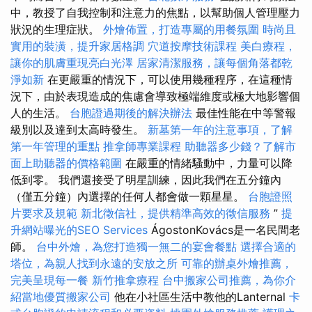
中，教授了自我控制和注意力的焦點，以幫助個人管理壓力
狀況的生理症狀。
外燴佈置，打造專屬的用餐氛圍
時尚且
實用的裝潢，提升家居格調
穴道按摩技術課程
美白療程，
讓你的肌膚重現亮白光澤
居家清潔服務，讓每個角落都乾
淨如新
在更嚴重的情況下，可以使用幾種程序，在這種情
況下，由於表現造成的焦慮會導致極端維度或極大地影響個
人的生活。
台胞證過期後的解決辦法
最佳性能在中等警報
級別以及達到太高時發生。
新墓第一年的注意事項，了解
第一年管理的重點
推拿師專業課程
助聽器多少錢？了解市
面上助聽器的價格範圍
在嚴重的情緒騷動中，力量可以降
低到零。 我們還接受了明星訓練，因此我們在五分鐘內
（僅五分鐘）內選擇的任何人都會做一顆星星。
台胞證照
片要求及規範
新北徵信社，提供精準高效的徵信服務
”
提
升網站曝光的SEO Services
ÁgostonKovács是一名民間老
師。
台中外燴，為您打造獨一無二的宴會餐點
選擇合適的
塔位，為親人找到永遠的安放之所
可靠的辦桌外燴推薦，
完美呈現每一餐
新竹推拿療程
台中搬家公司推薦，為你介
紹當地優質搬家公司
他在小社區生活中教他的Lanternal
卡