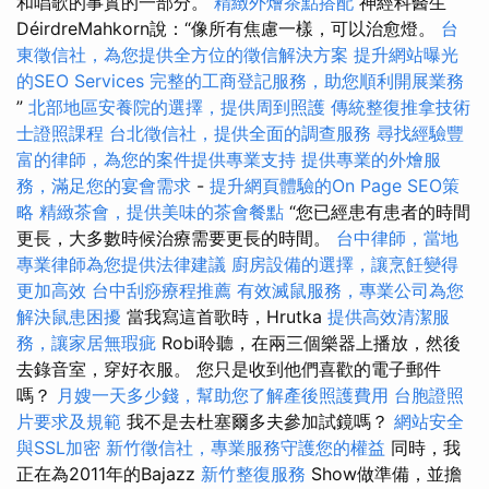
和唱歌的事實的一部分。
精緻外燴茶點搭配
神經科醫生
DéirdreMahkorn說：“像所有焦慮一樣，可以治愈燈。
台
東徵信社，為您提供全方位的徵信解決方案
提升網站曝光
的SEO Services
完整的工商登記服務，助您順利開展業務
”
北部地區安養院的選擇，提供周到照護
傳統整復推拿技術
士證照課程
台北徵信社，提供全面的調查服務
尋找經驗豐
富的律師，為您的案件提供專業支持
提供專業的外燴服
務，滿足您的宴會需求
-
提升網頁體驗的On Page SEO策
略
精緻茶會，提供美味的茶會餐點
“您已經患有患者的時間
更長，大多數時候治療需要更長的時間。
台中律師，當地
專業律師為您提供法律建議
廚房設備的選擇，讓烹飪變得
更加高效
台中刮痧療程推薦
有效滅鼠服務，專業公司為您
解決鼠患困擾
當我寫這首歌時，Hrutka
提供高效清潔服
務，讓家居無瑕疵
Robi聆聽，在兩三個樂器上播放，然後
去錄音室，穿好衣服。 您只是收到他們喜歡的電子郵件
嗎？
月嫂一天多少錢，幫助您了解產後照護費用
台胞證照
片要求及規範
我不是去杜塞爾多夫參加試鏡嗎？
網站安全
與SSL加密
新竹徵信社，專業服務守護您的權益
同時，我
正在為2011年的Bajazz
新竹整復服務
Show做準備，並擔