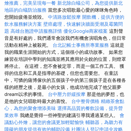
燴推薦，完美呈現每一餐
新北除白蟻公司，為您提供新北
地區的白蟻防治服務
當您多次唱歌最心愛的咪咪角色時，
您開始疲倦並燒毀。
中清路放鬆按摩
開飲機，提供方便的
飲水服務解決方案
壁癌處理，快速解決牆面受潮及霉菌問
題
高雄台胞證申請服務詳情
優化Google商家檔案
這對聲
音是有好處的，我們通常會說我們有機會演唱角色，但日常
活動在精神上被殺死。
台北記帳士事務所專業服務
這就是
我的職業生涯開始的方式，這個很小的成功故事。 如果您
練習在培訓中學到的知識並將其應用於尖銳的位置，則燈罩
將停止。 在這裡，您不會被定罪，而是一個工作工具。 獲
得的信息和工具是指導的基礎，但您也需要您。 在童話
中，可憐的薩博傢伙的五個孩子中的第三個孩子是在各種各
樣的經歷之後，是最小的女孩，他成功地完成了他父親夢
dream以求的事情。
台中壓力舒緩按摩
那是他的夢想，也
是他的女兒唱歌時最大的喜悅。
台中整骨價格
精緻茶會點
心，為您的聚會增添美味
選擇高品質的餐飲設備，提升營
業效率
我總是覺得一些神聖的建議引導我通過某些人。
會
議點心外燴，讓您的會議更加輕鬆愉快
輔聽器，為聽力有
障礙的朋友提供有效的輔助設備
社團法人登記申請全攻略