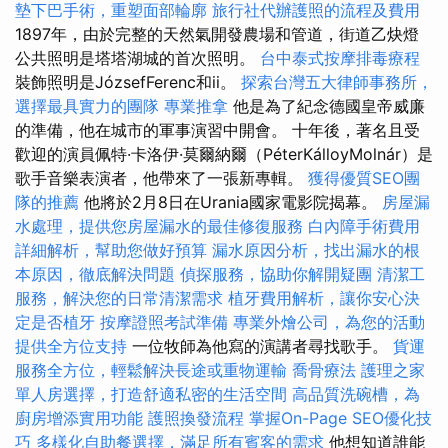
墊下巴手術，重塑面部輪廓
旅行社代辦護照的流程及費用
1897年，由於完整的天然氣開發農場和管道，街道乙炔燈
公共照明是塔塔湖城的首次照明。
台中泰式按摩排毒療程
裝飾照明是JózsefFerenc和ii。
探索台灣五大律師事務所，
選擇最具實力的團隊
專業推拿
他是為了紀念德國皇帝威廉
的準備，他在城市的軍事演習中開會。 十年後，著名且受
歡迎的演員佩特·卡洛伊·莫爾納爾（PéterKálloyMolnár）是
歌手音樂表演者，他帶來了一張新專輯。
獲得優質SEO團
隊的推薦
他將於2月8日在Urania國家電影院揭幕。
房屋漏
水處理，提供您房屋漏水的最佳修復服務
白內障手術費用
詳細解析，幫助您做好預算
漏水原因分析，找出漏水的根
本原因，徹底解決問題
偵探服務，協助你解開疑團
清潔工
服務，解決您的日常清潔需求
植牙費用解析，讓你安心決
定是否植牙
按摩證照考試準備
專業外燴公司，為您的活動
提供全方位支持
一位牧師為他寫的演講者尋找歌手。
貨運
服務全方位，輕鬆解決長途或重物運輸
喬骨療法
護理之家
單人房選擇，打造舒適私密的生活空間
高品質洗碗槽，為
廚房增添實用功能
護照換發流程
掌握On-Page SEO優化技
巧
多樣化自助餐選擇，滿足所有賓客的需求
他想知道誰能