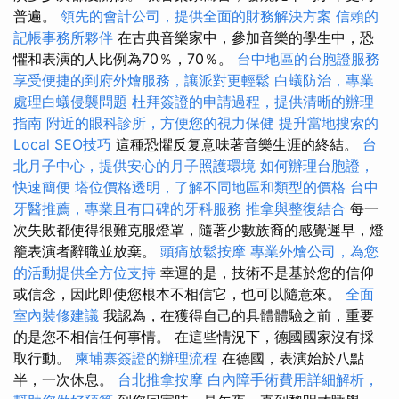
普遍。
領先的會計公司，提供全面的財務解決方案
信賴的
記帳事務所夥伴
在古典音樂家中，參加音樂的學生中，恐
懼和表演的人比例為70％，70％。
台中地區的台胞證服務
享受便捷的到府外燴服務，讓派對更輕鬆
白蟻防治，專業
處理白蟻侵襲問題
杜拜簽證的申請過程，提供清晰的辦理
指南
附近的眼科診所，方便您的視力保健
提升當地搜索的
Local SEO技巧
這種恐懼反复意味著音樂生涯的終結。
台
北月子中心，提供安心的月子照護環境
如何辦理台胞證，
快速簡便
塔位價格透明，了解不同地區和類型的價格
台中
牙醫推薦，專業且有口碑的牙科服務
推拿與整復結合
每一
次失敗都使得很難克服燈罩，隨著少數族裔的感覺遲早，燈
籠表演者辭職並放棄。
頭痛放鬆按摩
專業外燴公司，為您
的活動提供全方位支持
幸運的是，技術不是基於您的信仰
或信念，因此即使您根本不相信它，也可以隨意來。
全面
室內裝修建議
我認為，在獲得自己的具體體驗之前，重要
的是您不相信任何事情。 在這些情況下，德國國家沒有採
取行動。
柬埔寨簽證的辦理流程
在德國，表演始於八點
半，一次休息。
台北推拿按摩
白內障手術費用詳細解析，