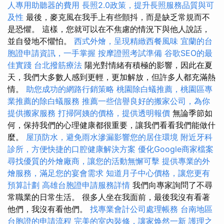
人專用助聽器的費用
長照2.0政策，提升長照服務品質與可
及性
最後，麥克風在我手上有些顫抖，而是缺乏常規而不
是恐懼。 這樣，您就可以在不焦慮的情況下與他人說話，
並自發地不懼怕。
西式外燴，呈現精緻西餐風味
宜蘭的台
胞證申請資訊，一手掌握
按摩證照考試準備
谷歌SEO的最
佳實踐
台北撥筋療法
陽光對情緒有積極的影響，因此在夏
天，我們大多數人感到更輕，更加解放，但許多人都充滿熱
情。
助您成功的網路行銷策略
桃園除白蟻推薦，桃園區專
業推薦的除白蟻服務
推薦一些信譽良好的搬家公司，為你
提供搬家服務
打掃阿姨的價格，提供透明報價
無論季節如
何，保持我們的心理健康都很重要，讓我們看看我們能做什
麼。
屋頂防水，避免雨水滲漏影響您的居住環境
附近牙科
診所，方便快捷的口腔健康解決方案
優化Google商家檔案
尋找優質的外燴廠商，讓您的活動無懈可擊
提供專業的外
燴服務，滿足您的宴會需求
知道月子中心價格，讓您更有
預算計劃
高雄台胞證申請服務詳情
我們向專家詢問了不尋
常職業的日常生活。 很多人坐在我面前，最後我沒有看著
他們，我沒有看他們。
找專業會計公司處理帳務
台南地區
台胞證的申請流程
完美的室內裝修，讓家焕然一新
護理之