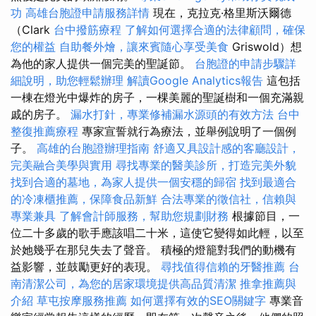
功
高雄台胞證申請服務詳情
現在，克拉克·格里斯沃爾德
（Clark
台中撥筋療程
了解如何選擇合適的法律顧問，確保
您的權益
自助餐外燴，讓來賓隨心享受美食
Griswold）想
為他的家人提供一個完美的聖誕節。
台胞證的申請步驟詳
細說明，助您輕鬆辦理
解讀Google Analytics報告
這包括
一棟在燈光中爆炸的房子，一棵美麗的聖誕樹和一個充滿親
戚的房子。
漏水打針，專業修補漏水源頭的有效方法
台中
整復推薦療程
專家宣誓就行為療法，並舉例說明了一個例
子。
高雄的台胞證辦理指南
舒適又具設計感的客廳設計，
完美融合美學與實用
尋找專業的醫美診所，打造完美外貌
找到合適的墓地，為家人提供一個安穩的歸宿
找到最適合
的冷凍櫃推薦，保障食品新鮮
合法專業的徵信社，信賴與
專業兼具
了解會計師服務，幫助您規劃財務
根據節目，一
位二十多歲的歌手應該唱二十米，這使它變得如此輕，以至
於她幾乎在那兒失去了聲音。 積極的燈籠對我們的動機有
益影響，並鼓勵更好的表現。
尋找值得信賴的牙醫推薦
台
南清潔公司，為您的居家環境提供高品質清潔
推拿推薦與
介紹
草屯按摩服務推薦
如何選擇有效的SEO關鍵字
專業音