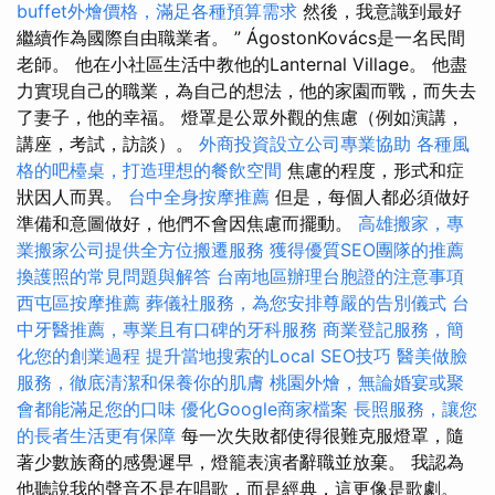
buffet外燴價格，滿足各種預算需求
然後，我意識到最好
繼續作為國際自由職業者。 ” ÁgostonKovács是一名民間
老師。 他在小社區生活中教他的Lanternal Village。 他盡
力實現自己的職業，為自己的想法，他的家園而戰，而失去
了妻子，他的幸福。 燈罩是公眾外觀的焦慮（例如演講，
講座，考試，訪談）。
外商投資設立公司專業協助
各種風
格的吧檯桌，打造理想的餐飲空間
焦慮的程度，形式和症
狀因人而異。
台中全身按摩推薦
但是，每個人都必須做好
準備和意圖做好，他們不會因焦慮而擺動。
高雄搬家，專
業搬家公司提供全方位搬遷服務
獲得優質SEO團隊的推薦
換護照的常見問題與解答
台南地區辦理台胞證的注意事項
西屯區按摩推薦
葬儀社服務，為您安排尊嚴的告別儀式
台
中牙醫推薦，專業且有口碑的牙科服務
商業登記服務，簡
化您的創業過程
提升當地搜索的Local SEO技巧
醫美做臉
服務，徹底清潔和保養你的肌膚
桃園外燴，無論婚宴或聚
會都能滿足您的口味
優化Google商家檔案
長照服務，讓您
的長者生活更有保障
每一次失敗都使得很難克服燈罩，隨
著少數族裔的感覺遲早，燈籠表演者辭職並放棄。 我認為
他聽說我的聲音不是在唱歌，而是經典，這更像是歌劇。