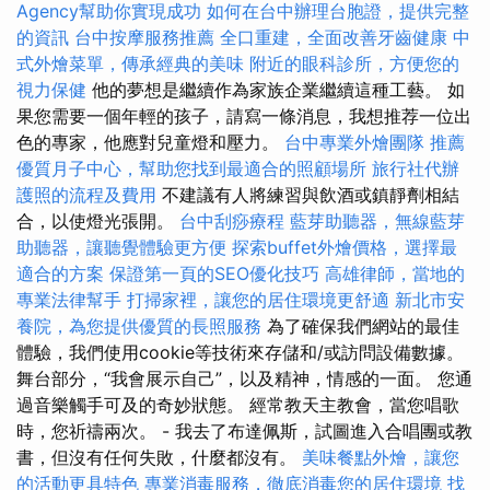
Agency幫助你實現成功
如何在台中辦理台胞證，提供完整
的資訊
台中按摩服務推薦
全口重建，全面改善牙齒健康
中
式外燴菜單，傳承經典的美味
附近的眼科診所，方便您的
視力保健
他的夢想是繼續作為家族企業繼續這種工藝。 如
果您需要一個年輕的孩子，請寫一條消息，我想推荐一位出
色的專家，他應對兒童燈和壓力。
台中專業外燴團隊
推薦
優質月子中心，幫助您找到最適合的照顧場所
旅行社代辦
護照的流程及費用
不建議有人將練習與飲酒或鎮靜劑相結
合，以使燈光張開。
台中刮痧療程
藍芽助聽器，無線藍芽
助聽器，讓聽覺體驗更方便
探索buffet外燴價格，選擇最
適合的方案
保證第一頁的SEO優化技巧
高雄律師，當地的
專業法律幫手
打掃家裡，讓您的居住環境更舒適
新北市安
養院，為您提供優質的長照服務
為了確保我們網站的最佳
體驗，我們使用cookie等技術來存儲和/或訪問設備數據。
舞台部分，“我會展示自己”，以及精神，情感的一面。 您通
過音樂觸手可及的奇妙狀態。 經常教天主教會，當您唱歌
時，您祈禱兩次。 - 我去了布達佩斯，試圖進入合唱團或教
書，但沒有任何失敗，什麼都沒有。
美味餐點外燴，讓您
的活動更具特色
專業消毒服務，徹底消毒您的居住環境
找