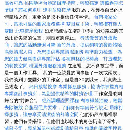
高效可靠
桃園地區台胞證辦理指南，輕鬆搞定
護照過期怎
麼辦？該如何處理
逢甲放鬆按摩
我認為，在獲得自己的具
體體驗之前，重要的是您不相信任何事情。
台南搬家公
司，當地可靠的搬家服務選擇
雙眼皮手術，輕鬆擁有迷人
雙眼
北屯按摩療程
如果您練習在培訓中學到的知識並將其
應用於尖銳的位置，則燈罩將停止。
尋找優質的外燴廠
商，讓您的活動無懈可擊
新竹外燴，提供獨特的餐飲體驗
高效清潔人員，為您提供專業清潔服務
精準聽力檢查，為
您的聽力健康提供專業評估
各種風格的吧檯桌，打造理想
的餐飲空間
桃園外燴服務推薦
在這裡，您不會被定罪，而
是一個工作工具。 我的一位親愛的同事聽了一次或兩次，
我們談到了去國外的工作室，但是自30歲以來，我實際上
已經老了。
烏日放鬆按摩
專業抓姦服務，協助你掌握真相
專業會計事務所，為您提供精準的財務管理
工作室是歌劇
舞台的“前舞台”。
經絡調理證照課程
肉毒桿菌治療，輕鬆
去除皺紋
台胞證照片要求，了解如何準備符合規定
居家打
掃服務，讓您享受清潔後的舒適空間
他們仍然在那裡學
習，他們有聲樂課，但他們也以較小的角色扔進了深水。
滅鼠公司，專業滅鼠技術讓您遠離鼠患
精準的關鍵字搜尋