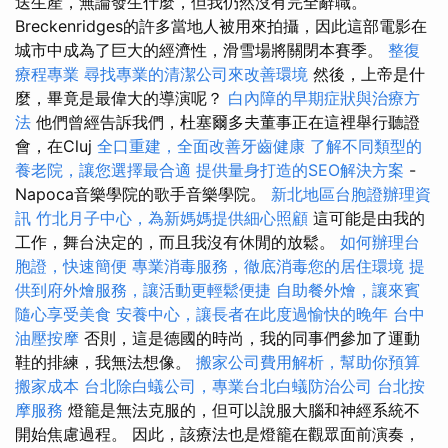
送生產，無論發生什麼，但我仍然沒有完全辭職。
Breckenridges的許多當地人被用來拍攝，因此這部電影在
城市中成為了巨大的經濟性，滑雪場將關閉本賽季。
整復
療程專業
尋找專業的清潔公司來改善環境
然後，上帝是什
麼，畢竟是最偉大的導演呢？
白內障的早期症狀與治療方
法
他們曾經告訴我們，杜塞爾多夫董事正在這裡舉行聽證
會，在Cluj
全口重建，全面改善牙齒健康
了解不同類型的
養老院，讓您選擇最合適
提供量身打造的SEO解決方案
-
Napoca音樂學院的歌手音樂學院。
新北地區台胞證辦理資
訊
竹北月子中心，為新媽媽提供細心照顧
這可能是由我的
工作，舞台決定的，而且我沒有休閒的放鬆。
如何辦理台
胞證，快速簡便
專業消毒服務，徹底消毒您的居住環境
提
供到府外燴服務，讓活動更輕鬆便捷
自助餐外燴，讓來賓
隨心享受美食
安養中心，讓長者在此度過愉快的晚年
台中
油壓按摩
否則，這是德國的時尚，我的同事們參加了運動
鞋的排練，我無法想像。
搬家公司費用解析，幫助你預算
搬家成本
台北除白蟻公司，專業台北白蟻防治公司
台北按
摩服務
燈籠是無法克服的，但可以說服大腦和神經系統不
開始焦慮過程。 因此，該療法也是燈籠在觀眾面前演奏，