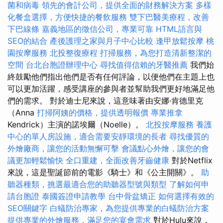
菌和病毒
領先的會計公司，提供全面的財務解決方案
多樣
化餐盒選擇，方便快捷的餐飲服務
雙下巴醫美療程，改善
下巴線條
嘉義地區的徵信公司，專業可靠
HTML語言與
SEO的結合
產後護理之家與月子中心比較
逢甲放鬆按摩
桃
園按摩服務
北投整復療程
打掃服務，為您打造清新整潔的
空間
台北台胞證辦理中心
尋找值得信賴的牙醫推薦
我們始
終鼓勵他們指出他們是否有任何評論，以便他們在主題上也
可以更加活躍，感受講座的參與者並幫助我們更好地滿足他
們的需求。 對於迪士尼來說，這意味著由安娜·肯德里克
（Anna
打掃阿姨的價格，提供透明報價
專業推拿
Kendrick）主演的諾埃爾（Noelle）。
北投按摩服務
養護
中心的單人房設施，適合需要安靜環境的長者
尋找優質的
外燴廠商，讓您的活動無懈可擊
會議點心外燴，讓您的會
議更加輕鬆愉快
全口重建，全面改善牙齒健康
對於Netflix
來說，這是聖誕節前的電影《騎士》和《公主開關》。
助
聽器種類，挑選最適合您的助聽器型號與類型
了解如何申
請台胞證
泰國簽證申請教學
台中骨盆矯正
如何選擇有效的
SEO關鍵字
白蟻防治專家，為您提供專業的白蟻防治方案
提供專業的外燴服務，滿足您的宴會需求
對於Hulu來說，