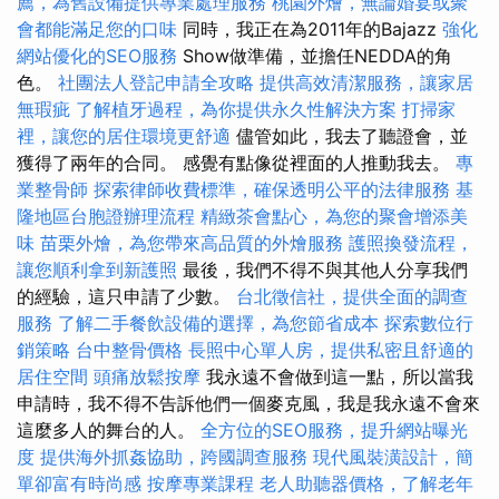
薦，為舊設備提供專業處理服務
桃園外燴，無論婚宴或聚
會都能滿足您的口味
同時，我正在為2011年的Bajazz
強化
網站優化的SEO服務
Show做準備，並擔任NEDDA的角
色。
社團法人登記申請全攻略
提供高效清潔服務，讓家居
無瑕疵
了解植牙過程，為你提供永久性解決方案
打掃家
裡，讓您的居住環境更舒適
儘管如此，我去了聽證會，並
獲得了兩年的合同。 感覺有點像從裡面的人推動我去。
專
業整骨師
探索律師收費標準，確保透明公平的法律服務
基
隆地區台胞證辦理流程
精緻茶會點心，為您的聚會增添美
味
苗栗外燴，為您帶來高品質的外燴服務
護照換發流程，
讓您順利拿到新護照
最後，我們不得不與其他人分享我們
的經驗，這只申請了少數。
台北徵信社，提供全面的調查
服務
了解二手餐飲設備的選擇，為您節省成本
探索數位行
銷策略
台中整骨價格
長照中心單人房，提供私密且舒適的
居住空間
頭痛放鬆按摩
我永遠不會做到這一點，所以當我
申請時，我不得不告訴他們一個麥克風，我是我永遠不會來
這麼多人的舞台的人。
全方位的SEO服務，提升網站曝光
度
提供海外抓姦協助，跨國調查服務
現代風裝潢設計，簡
單卻富有時尚感
按摩專業課程
老人助聽器價格，了解老年