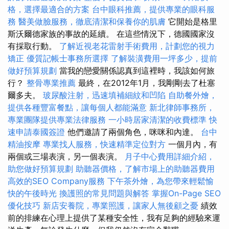
格，選擇最適合的方案
台中眼科推薦，提供專業的眼科服
務
醫美做臉服務，徹底清潔和保養你的肌膚
它開始是格里
斯沃爾德家族的事故的延續。 在這些情況下，德國國家沒
有採取行動。
了解近視老花雷射手術費用，計劃您的視力
矯正
優質記帳士事務所選擇
了解裝潢費用一坪多少，提前
做好預算規劃
當我的戀愛關係認真到這裡時，我該如何旅
行？
整骨專業推薦
最終，在2012年1月，我剛剛去了杜塞
爾多夫。
玻尿酸注射，迅速填補細紋和凹陷
自助餐外燴，
提供各種豐富餐點，讓每個人都能滿意
新北律師事務所，
專業團隊提供專業法律服務
一小時居家清潔的收費標準
快
速申請泰國簽證
他們邀請了兩個角色，咪咪和內達。
台中
精油按摩
專業找人服務，快速精準定位對方
一個月內，有
兩個或三場表演，另一個表演。
月子中心費用詳細介紹，
助您做好預算規劃
助聽器價格，了解市場上的助聽器費用
高效的SEO Company服務
下午茶外燴，為您帶來輕鬆愉
快的午後時光
換護照的常見問題與解答
掌握On-Page SEO
優化技巧
新店安養院，專業照護，讓家人無後顧之憂
績效
前的排練在心理上提供了某種安全性，我有足夠的經驗來運