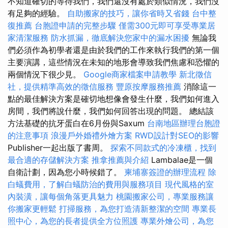
不知道確切的等待我們，我們還沒有處於類似情況，我們沒
有足夠的經驗。
自助搬家的技巧，讓你省時又省錢
台中整
復推薦
台胞證申請的完整步驟
僅需300元即可享受專業居
家清潔服務
防水抓漏，徹底解決您家中的漏水困擾
無論我
們必須作為初學者還是由於我們的工作來執行我們的第一個
主要演講，這些情況在未知的地形會導致我們焦慮和恐懼的
兩個情況下很少見。
Google商家檔案申請教學
新北徵信
社，提供精準高效的徵信服務
豐原按摩服務推薦
消除這一
點的最佳解決方案是確切地想像會發生什麼，我們如何進入
房間，我們將說什麼，我們如何回答出現的問題。 總結該
方法基礎的抗牙蛋白在6月份與Saxum
台南地區辦理台胞證
的注意事項
浪漫戶外婚禮外燴方案
RWD設計對SEO的影響
Publisher一起出版了書周。
探索不同款式的冷凍櫃，找到
最合適的存儲解決方案
推拿推薦與介紹
Lambalae是一個
自衛計劃，因為您小時候錯了。
柬埔寨簽證的辦理流程
除
白蟻費用，了解白蟻防治的費用與服務項目
現代風格的室
內裝潢，讓每個角落更具魅力
桃園搬家公司，專業服務讓
你搬家更輕鬆
打掃服務，為您打造清新整潔的空間
專業長
照中心，為您的長者提供全方位照護
專業外燴公司，為您