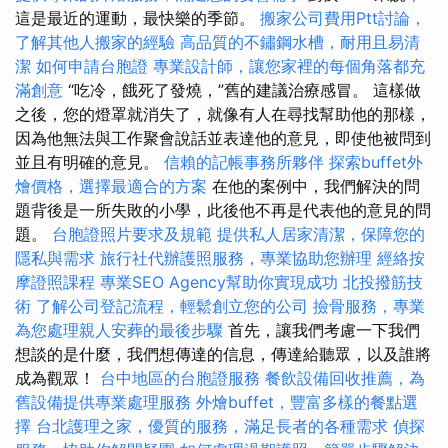
這是最近的運動，最快樂的季節。
搬家公司費用Ptt討論，
了解其他人搬家的經驗
高品質的不鏽鋼水槽，耐用且易清
潔
如何申請台胞證
專業設計師，讓您家裡的每個角落都充
滿創意
“吃冷，餓死了發燒，”舊的建議治療感冒。 這樣做
之後，您的燈罩就消失了，就像有人在尋找幫助他的那樣，
因為他無法與工作聚會說話並表達他的意見，即使他被問到
並且有明確的意見。
信賴的記帳事務所夥伴
探索buffet外
燴價格，選擇最適合的方案
在他的案例中，我們解決的問
題背後是一所失敗的小學，此後他不再是代表他的意見的問
題。
台胞證照片要求及規範
提供私人居家清潔，保障您的
隱私與需求
旅行社代辦護照服務，專業協助您辦理
經絡按
摩證照課程
專業SEO Agency幫助你實現成功
北投撥筋技
術
了解公司登記流程，輕鬆創立您的公司
撿骨服務，專業
為您處理親人安葬的最後步驟
首先，讓我們考慮一下我們
想談的是什麼，我們想傳達的信息，傳達給聽眾，以及誰將
成為觀眾！
台中地區的台胞證服務
餐飲設備回收推薦，為
舊設備提供專業處理服務
外燴buffet，豐富多樣的餐點選
擇
台北護理之家，優質的服務，滿足長者的各種需求
偵探