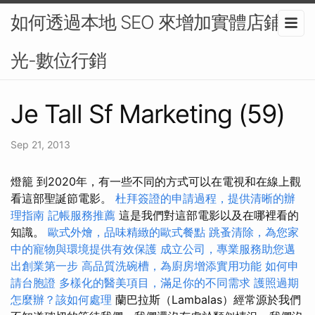
如何透過本地 SEO 來增加實體店鋪曝
光-數位行銷
Je Tall Sf Marketing (59)
Sep 21, 2013
燈籠 到2020年，有一些不同的方式可以在電視和在線上觀
看這部聖誕節電影。
杜拜簽證的申請過程，提供清晰的辦
理指南
記帳服務推薦
這是我們對這部電影以及在哪裡看的
知識。
歐式外燴，品味精緻的歐式餐點
跳蚤清除，為您家
中的寵物與環境提供有效保護
成立公司，專業服務助您邁
出創業第一步
高品質洗碗槽，為廚房增添實用功能
如何申
請台胞證
多樣化的醫美項目，滿足你的不同需求
護照過期
怎麼辦？該如何處理
蘭巴拉斯（Lambalas）經常源於我們