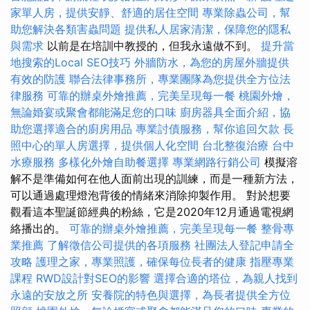
家單人房，提供安靜、舒適的居住空間
專業除蟲公司，幫
助您解決各類害蟲問題
提供私人居家清潔，保障您的隱私
與需求
以前是在培訓中教授的，但我永遠做不到。
提升當
地搜索的Local SEO技巧
外牆防水，為您的房屋外牆提供
有效的防護
聯合法律事務所，專業團隊為您提供全方位法
律服務
可靠的辦桌外燴推薦，完美呈現每一餐
桃園外燴，
無論婚宴或聚會都能滿足您的口味
廚房器具全面介紹，協
助您選擇適合的廚房用品
專業討債服務，幫你追回欠款
長
照中心的單人房選擇，提供個人化空間
台北整復治療
台中
水療服務
多樣化外燴自助餐選擇
專業網路行銷公司
模擬溶
解不是準備如何在他人面前出現的訓練，而是一種新方法，
可以通過處理燈泡背後的情緒來消除抑製作用。 對於想要
觀看這本聖誕節經典的粉絲，它是2020年12月通過電視網
絡播出的。
可靠的辦桌外燴推薦，完美呈現每一餐
整骨專
業推薦
了解徵信公司提供的各項服務
社團法人登記申請全
攻略
護理之家，專業照護，確保每位長者的健康
指壓專業
課程
RWD設計對SEO的影響
選擇合適的塔位，為親人找到
永遠的安放之所
安養院的特色與選擇，為長者提供全方位