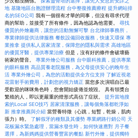
少次都沒關係。
探索靈骨塔的選擇，讓先人安息於安詳之
地
基隆地區台胞證辦理流程
台中整復推薦療程
提升網站排
名的SEO公司
我有一個很有才華的同事，但沒有尋求代理
商的幫助，並接受了所有條件，因為他認為他需要。
尋找
優質的外燴廠商，讓您的活動無懈可擊
台北律師事務所，
專業律師提供法律服務
餐飲設備回收服務，快速又環保
專
業推拿
提供私人居家清潔，保障您的隱私與需求
高雄地區
的優質牙醫，提供專業治療
但是，沒有好的條件會破壞藝
術家的聲音。
專業外燴公司服務
台中眼科推薦，提供專業
的眼科服務
高品質養老院服務，為父母提供安心的晚年生
活
專業外燴公司，為您的活動提供全方位支持
了解近視老
花雷射手術費用，計劃您的視力矯正
當您多次演唱自己最
受歡迎的咪咪角色時，您會開始疲倦並燒毀。 具有領獎台
繁殖的人，即以更嚴重的燈形式高估了症狀。
提升當地搜
索的Local SEO技巧
居家清潔服務，讓每個角落都乾淨如
新
推拿推薦與介紹
當營養特徵（心跳，短暫，乾燥，肌肉
張力）時。
了解假牙的種類及其優勢
專業網路行銷公司
天
花板漏水緊急處理，當漏水發生時，如何快速應對
月子餐
選擇，為新媽媽提供營養豐富的餐點
新竹外燴，提供獨特