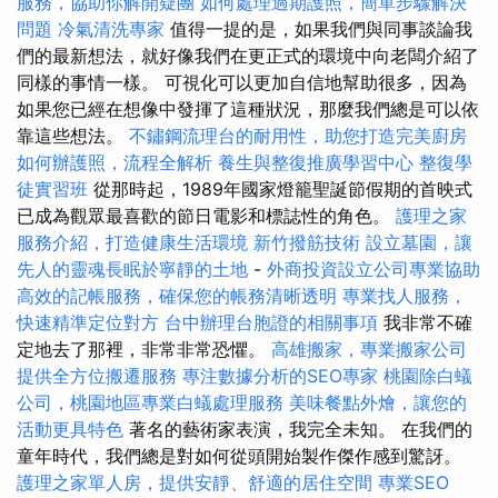
服務，協助你解開疑團
如何處理過期護照，簡單步驟解決
問題
冷氣清洗專家
值得一提的是，如果我們與同事談論我
們的最新想法，就好像我們在更正式的環境中向老闆介紹了
同樣的事情一樣。 可視化可以更加自信地幫助很多，因為
如果您已經在想像中發揮了這種狀況，那麼我們總是可以依
靠這些想法。
不鏽鋼流理台的耐用性，助您打造完美廚房
如何辦護照，流程全解析
養生與整復推廣學習中心
整復學
徒實習班
從那時起，1989年國家燈籠聖誕節假期的首映式
已成為觀眾最喜歡的節日電影和標誌性的角色。
護理之家
服務介紹，打造健康生活環境
新竹撥筋技術
設立墓園，讓
先人的靈魂長眠於寧靜的土地
-
外商投資設立公司專業協助
高效的記帳服務，確保您的帳務清晰透明
專業找人服務，
快速精準定位對方
台中辦理台胞證的相關事項
我非常不確
定地去了那裡，非常非常恐懼。
高雄搬家，專業搬家公司
提供全方位搬遷服務
專注數據分析的SEO專家
桃園除白蟻
公司，桃園地區專業白蟻處理服務
美味餐點外燴，讓您的
活動更具特色
著名的藝術家表演，我完全未知。 在我們的
童年時代，我們總是對如何從頭開始製作傑作感到驚訝。
護理之家單人房，提供安靜、舒適的居住空間
專業SEO