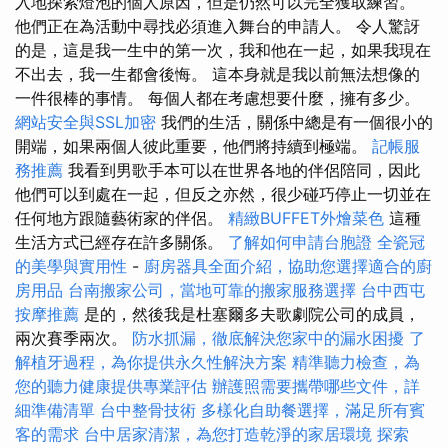
入地探索燈泡的個人原因，但是仍然可以完全獲取練習。
他們正在為活動中尋找必須進入舞台的申請人。 令人驚訝
的是，這是我一生中的第一次，我和他在一起，如果我現在
不出去，我一生都會後悔。 這本身就是我以前無法想像的
一件很棒的事情。 每個人都在考慮想要什麼，擁有多少。
網站安全與SSL加密
我們的生活，關係中總是有一個很小的
開端，如果兩個人彼此重要，他們將持續到極端。
記帳服
務推薦
我看到男歌手本可以在世界各地的伴侶陪同，因此
他們可以到處在一起，但反之亦然，很少碰巧停止一切並在
任何地方跟隨藝術家的伴侶。
精緻BUFFET外燴菜色
這種
生活方式已經存在許多關係。
了解如何申請台胞證
全瓷冠
的美學與實用性
-
廚房器具全面介紹，協助您選擇適合的廚
房用品
台南搬家公司，當地可靠的搬家服務選擇
台中西屯
按摩推薦
是的，然後我是杜塞爾多夫歌劇院公司的成員，
兩次賽季兩次。
防水抓漏，徹底解決您家中的漏水困擾
了
解植牙過程，為你提供永久性解決方案
精準聽力檢查，為
您的聽力健康提供專業評估
辦護照需要攜帶哪些文件，詳
細準備清單
台中整骨技術
多樣化自助餐選擇，滿足所有賓
客的需求
台中居家清潔，為您打造乾淨的家居環境
探索