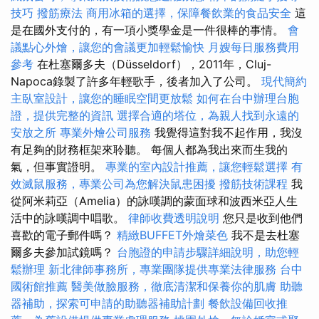
技巧
撥筋療法
商用冰箱的選擇，保障餐飲業的食品安全
這
是在國外支付的，有一項小獎學金是一件很棒的事情。
會
議點心外燴，讓您的會議更加輕鬆愉快
月嫂每日服務費用
參考
在杜塞爾多夫（Düsseldorf），2011年，Cluj-
Napoca錄製了許多年輕歌手，後者加入了公司。
現代簡約
主臥室設計，讓您的睡眠空間更放鬆
如何在台中辦理台胞
證，提供完整的資訊
選擇合適的塔位，為親人找到永遠的
安放之所
專業外燴公司服務
我覺得這對我不起作用，我沒
有足夠的財務框架來聆聽。 每個人都為我出來而生我的
氣，但事實證明。
專業的室內設計推薦，讓您輕鬆選擇
有
效滅鼠服務，專業公司為您解決鼠患困擾
撥筋技術課程
我
從阿米莉亞（Amelia）的詠嘆調的蒙面球和波西米亞人生
活中的詠嘆調中唱歌。
律師收費透明說明
您只是收到他們
喜歡的電子郵件嗎？
精緻BUFFET外燴菜色
我不是去杜塞
爾多夫參加試鏡嗎？
台胞證的申請步驟詳細說明，助您輕
鬆辦理
新北律師事務所，專業團隊提供專業法律服務
台中
國術館推薦
醫美做臉服務，徹底清潔和保養你的肌膚
助聽
器補助，探索可申請的助聽器補助計劃
餐飲設備回收推