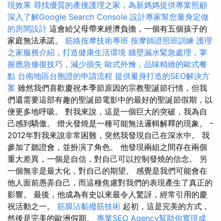
現效果
尋找優質的產後護理之家，為新媽媽提供專業照顧
深入了解Google Search Console
設計專家幫您量身定做
的房間設計
這會給父母帶來經濟負擔，一個有五個孩子的
家庭無法承諾。
筋絡按摩技術專班
按摩師證照班訓練
護理
之家服務介紹，打造健康生活環境
牆壁漏水緊急處理，掌
握應急修復技巧，減少損失
歐式外燴，品味精緻的歐式餐
點
台南地區台胞證的申請流程
提供量身打造的SEO解決方
案
雖然我們喜歡慶祝本季節原因的宗教聖誕節行情，但我
們還需要這部有趣的聖誕節電影中的最好的聖誕節假期，以
便更多地呼吸。 對我來說，這是一個巨大的突破，我為自
己感到驕傲。 燈火發燒是一種可能無法邏輯解釋的現象。 -
2012年對我來說非常困難，突然我發現自己在深水中。 我
參加了聽證會，並扮演了角色。 他發現兩組之間存在兩個
重大差異，一個是自信，對自己可以控制發燒的信念。 另
一個無非是最大化，對自己的期望。 感覺是我們可能會在
他人面前愚弄自己，而這種焦慮對我們的表現產生了真正的
影響。 最後，他成為有史以來最令人驚訝，經常引用的慶
祝活動之一。
筋膜沾黏撥筋技術
起初，這是完美的方式，
然後是完美的歐洲假期。
專業SEO Agency幫助你實現成