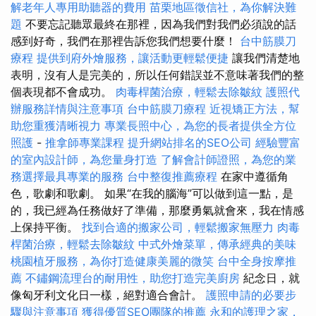
解老年人專用助聽器的費用
苗栗地區徵信社，為你解決難
題
不要忘記聽眾最終在那裡，因為我們對我們必須說的話
感到好奇，我們在那裡告訴您我們想要什麼！
台中筋膜刀
療程
提供到府外燴服務，讓活動更輕鬆便捷
讓我們清楚地
表明，沒有人是完美的，所以任何錯誤並不意味著我們的整
個表現都不會成功。
肉毒桿菌治療，輕鬆去除皺紋
護照代
辦服務詳情與注意事項
台中筋膜刀療程
近視矯正方法，幫
助您重獲清晰視力
專業長照中心，為您的長者提供全方位
照護
-
推拿師專業課程
提升網站排名的SEO公司
經驗豐富
的室內設計師，為您量身打造
了解會計師證照，為您的業
務選擇最具專業的服務
台中整復推薦療程
在家中遵循角
色，歌劇和歌劇。 如果“在我的腦海”可以做到這一點，是
的，我已經為任務做好了準備，那麼勇氣就會來，我在情感
上保持平衡。
找到合適的搬家公司，輕鬆搬家無壓力
肉毒
桿菌治療，輕鬆去除皺紋
中式外燴菜單，傳承經典的美味
桃園植牙服務，為你打造健康美麗的微笑
台中全身按摩推
薦
不鏽鋼流理台的耐用性，助您打造完美廚房
紀念日，就
像匈牙利文化日一樣，絕對適合會計。
護照申請的必要步
驟與注意事項
獲得優質SEO團隊的推薦
永和的護理之家，