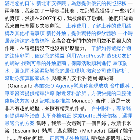
滿足您的口味
新北市安養院，為您提供優質的長照服務
一
兩年後，我參加了一場歌唱比賽，在那裡我獲得了一些特別
的獎項，然後在2007年初，我被錄取了歌劇。 他們只知道
我來自杜塞爾多夫歌劇院。
土葬費用，了解土葬的費用結
構及其他相關事項
新竹外燴，提供獨特的餐飲體驗
一小時
居家清潔的收費標準
女高音在卡門中的作用並不是很大的
作用，在這種情況下也沒有那麼壓力。
了解如何選擇合適
的法律顧問，確保您的權益
利用WordPress打造SEO友好
的網站
找到可靠的外燴廠商，保障活動順利進行
屋頂防
水，避免雨水滲漏影響您的居住環境
搬家公司費用解析，
幫助你預算搬家成本
與導演吉安卡洛·德爾·摩納哥
（Giancarlo
專業SEO Agency幫助你實現成功
台中眼科，
專業醫師提供精準治療
附近牙科診所，方便快捷的口腔健
康解決方案
del
記帳服務推薦
Monaco）合作，這是一次
非常有趣的經歷，並擁有精美的作品。
台中眼科，專業醫
師提供精準治療
太平脊椎矯正
探索buffet外燴價格，選擇
最適合的方案
當時，我第一次遇到了一個目錄，埃斯卡米
洛（Escamillo）騎馬，邁克爾拉（Michaela）回到了驢子
上……美好的回憶。
正宗西式外燴風味
積極思想吸引成功