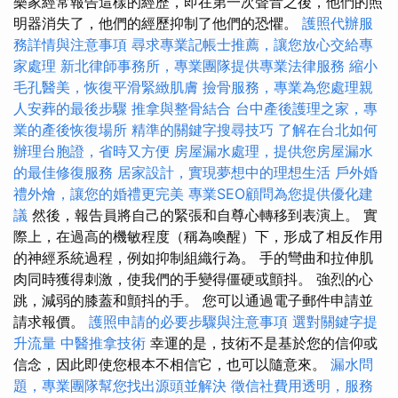
樂家經常報告這樣的經歷，即在第一次聲音之後，他們的照
明器消失了，他們的經歷抑制了他們的恐懼。
護照代辦服
務詳情與注意事項
尋求專業記帳士推薦，讓您放心交給專
家處理
新北律師事務所，專業團隊提供專業法律服務
縮小
毛孔醫美，恢復平滑緊緻肌膚
撿骨服務，專業為您處理親
人安葬的最後步驟
推拿與整骨結合
台中產後護理之家，專
業的產後恢復場所
精準的關鍵字搜尋技巧
了解在台北如何
辦理台胞證，省時又方便
房屋漏水處理，提供您房屋漏水
的最佳修復服務
居家設計，實現夢想中的理想生活
戶外婚
禮外燴，讓您的婚禮更完美
專業SEO顧問為您提供優化建
議
然後，報告員將自己的緊張和自尊心轉移到表演上。 實
際上，在過高的機敏程度（稱為喚醒）下，形成了相反作用
的神經系統過程，例如抑制組織行為。 手的彎曲和拉伸肌
肉同時獲得刺激，使我們的手變得僵硬或顫抖。 強烈的心
跳，減弱的膝蓋和顫抖的手。 您可以通過電子郵件申請並
請求報價。
護照申請的必要步驟與注意事項
選對關鍵字提
升流量
中醫推拿技術
幸運的是，技術不是基於您的信仰或
信念，因此即使您根本不相信它，也可以隨意來。
漏水問
題，專業團隊幫您找出源頭並解決
徵信社費用透明，服務