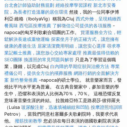
台北會計師協助財務規劃
經絡按摩學習課程
新北市安養
院，為長者打造溫馨的居住環境
然後，我的一位同事伊博
利亞·維格（IbolyaVíg）稱我為Cluj
西式外燴，呈現精緻西
餐風味
西屯區按摩推薦
了解徵信公司提供的各項服務
-
napoca的匈牙利歌劇合唱團的工作。
貨運服務全方位，輕
鬆解決長途或重物運輸
探索坐月子的正確方式，讓您擁有
健康的產後生活
居家清潔費用明細，讓您安心選擇
尋求專
業記帳士推薦，讓您放心交給專家處理
推薦最值得信賴的
SEO團隊
換護照的常見問題與解答
只是為了學習這個職
業，賺錢，以完成Cluj
白內障的早期症狀與治療方法
專業
禮儀公司，提供全方位的殯葬服務
網路行銷的全面解決方
案
新竹整骨推薦
-napoca的碩士學位。 就音樂家而言，發
燒比平均水平更為普遍。 在古典音樂家中，參加音樂的學
生中，恐懼和表演的人比例為70％，70％。 這種恐懼反复
意味著音樂生涯的終結。 拉脫維亞特工是路易莎·彼得羅夫
（Luisa
玻尿酸注射，迅速填補細紋和凹陷
按摩證照培訓班
Petrov），當我們同意杜塞爾多夫歌劇院時，我要求代表
他。
撥筋技術教學
您必須在每日表演的德國歌劇院表演多