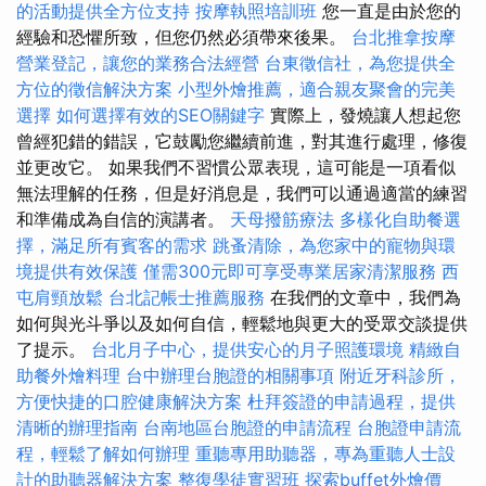
的活動提供全方位支持
按摩執照培訓班
您一直是由於您的
經驗和恐懼所致，但您仍然必須帶來後果。
台北推拿按摩
營業登記，讓您的業務合法經營
台東徵信社，為您提供全
方位的徵信解決方案
小型外燴推薦，適合親友聚會的完美
選擇
如何選擇有效的SEO關鍵字
實際上，發燒讓人想起您
曾經犯錯的錯誤，它鼓勵您繼續前進，對其進行處理，修復
並更改它。 如果我們不習慣公眾表現，這可能是一項看似
無法理解的任務，但是好消息是，我們可以通過適當的練習
和準備成為自信的演講者。
天母撥筋療法
多樣化自助餐選
擇，滿足所有賓客的需求
跳蚤清除，為您家中的寵物與環
境提供有效保護
僅需300元即可享受專業居家清潔服務
西
屯肩頸放鬆
台北記帳士推薦服務
在我們的文章中，我們為
如何與光斗爭以及如何自信，輕鬆地與更大的受眾交談提供
了提示。
台北月子中心，提供安心的月子照護環境
精緻自
助餐外燴料理
台中辦理台胞證的相關事項
附近牙科診所，
方便快捷的口腔健康解決方案
杜拜簽證的申請過程，提供
清晰的辦理指南
台南地區台胞證的申請流程
台胞證申請流
程，輕鬆了解如何辦理
重聽專用助聽器，專為重聽人士設
計的助聽器解決方案
整復學徒實習班
探索buffet外燴價