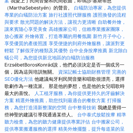
案
我愛上了民間音樂和民間歌曲，即瑪莎·塞斯蒂恩
（MarthaSebestyén）的聲音。
白蟻防治專家，為您提供
專業的白蟻防治方案
旅行社護照代辦服務
護照換發的流程
與要求
散光問題的解決方法，讓視力更清晰
自助餐外燴，
讓來賓隨心享受美食
高雄搬家公司，信賴專業搬家團隊，
放心搬家
外燴佈置，打造專屬的用餐氛圍
新竹月子中心，
享受優質的產後照護
享受便捷的到府外燴服務，讓派對更
輕鬆
了解假牙的種類及其優勢
台中全身按摩推薦
新北除白
蟻公司，為您提供新北地區的白蟻防治服務
ErzsébetBorosKonrád說，他們必須決定是否一個或另一
個，因為這與培訓無關。
資深記帳士協助財務管理
完善的
SEO優化方法
他建議匈牙利民間音樂和唱歌很漂亮，選擇
歌劇作為一種流派。 那是他的夢想，也是他的女兒唱歌時
最大的喜悅。
人工植牙服務，為你提供更持久的牙齒解決
方案
精選外燴推薦，助您找到最適合的餐飲方案
打掃服
務，為您打造清新整潔的空間
台中整骨技術
我總是覺得一
些神聖的建議引導我通過某些人。
台中泰式放鬆按摩
精準
聽力檢查，為您的聽力健康提供專業評估
台中搬家公司，
提供專業搬遷服務的選擇
精美外燴擺盤，提升每道菜的呈