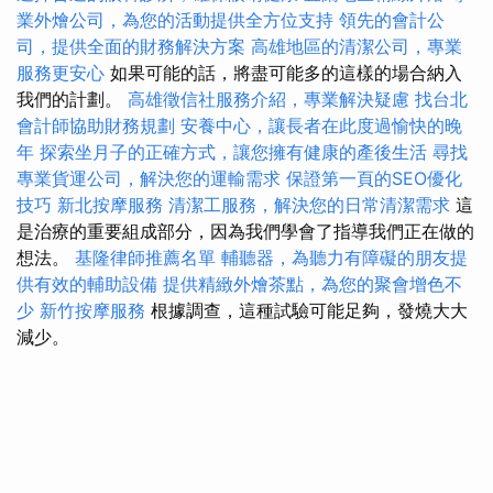
業外燴公司，為您的活動提供全方位支持
領先的會計公
司，提供全面的財務解決方案
高雄地區的清潔公司，專業
服務更安心
如果可能的話，將盡可能多的這樣的場合納入
我們的計劃。
高雄徵信社服務介紹，專業解決疑慮
找台北
會計師協助財務規劃
安養中心，讓長者在此度過愉快的晚
年
探索坐月子的正確方式，讓您擁有健康的產後生活
尋找
專業貨運公司，解決您的運輸需求
保證第一頁的SEO優化
技巧
新北按摩服務
清潔工服務，解決您的日常清潔需求
這
是治療的重要組成部分，因為我們學會了指導我們正在做的
想法。
基隆律師推薦名單
輔聽器，為聽力有障礙的朋友提
供有效的輔助設備
提供精緻外燴茶點，為您的聚會增色不
少
新竹按摩服務
根據調查，這種試驗可能足夠，發燒大大
減少。