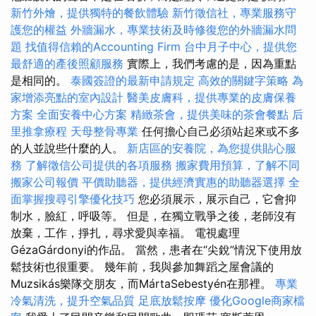
新竹外燴，提供獨特的餐飲體驗
新竹徵信社，專業服務守
護您的權益
外牆漏水，專業技術及時修復您的外牆漏水問
題
找值得信賴的Accounting Firm
台中月子中心，提供您
最舒適的產後照顧服務
實際上，我們考慮的是，因為重點
是相同的。
泰國簽證的最新申請規定
高效的關鍵字策略
為
家增添亮點的室內設計
醫美皮膚科，提供專業的皮膚保養
方案
全面安養中心方案
精緻茶會，提供美味的茶會餐點
后
里推拿療程
天母整骨專業
任何擔心自己必須站起來或不多
的人並說些什麼的人。
新店區的安養院，為您提供貼心服
務
了解徵信公司提供的各項服務
搬家費用預算，了解不同
搬家公司報價
平價助聽器，提供經濟實惠的助聽器選擇
全
面掌握搜尋引擎優化技巧
您必須展示，展示自己，它會抑
制水，臉紅，呼吸等。 但是，在獨立戰爭之後，老師沒有
放棄，工作，掙扎，尋求愛與幸福。 電視處理
GézaGárdonyi的作品。 當然，患者在“尖銳”情況下使用放
鬆技術也很重要。 幾年前，我與參加舞蹈之屋會議的
Muzsikás樂隊交朋友，而MártaSebestyén在那裡。
專業
冷氣清洗，提升空氣品質
足底放鬆按摩
優化Google商家檔