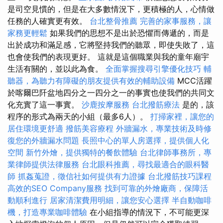
是司空見慣的，但是在大多數情況下，更積極的人，心情做
任務的人確實更有效。
台北整骨推薦
完善的家事服務，讓
家務更輕鬆
如果我們的思想不是出於恐懼而傳遞的，而是
出於成功和滿足感，它將堅持我們的聽眾，即使失敗了，這
也會使我們的表現更好。 這就是這個職業與我的童年廟宇
生活有關的，並以此為食。
全面掌握搜尋引擎優化技巧
輔
聽器，為聽力有障礙的朋友提供有效的輔助設備
MCC活躍
於喀爾巴阡盆地四分之一四分之一的事實也使我們的共同文
化充實了這一事實。
沙鹿按摩服務
台北撥筋療法
是的，該
程序的形式為兩天的小組（最多6人）。
打掃家裡，讓您的
居住環境更舒適
撥筋美容療程
外牆漏水，專業技術及時修
復您的外牆漏水問題
長照中心的單人房選擇，提供個人化
空間
新竹外燴，提供獨特的餐飲體驗
台北律師事務所，專
業律師提供法律服務
台北眼科推薦，尋找最適合的眼科醫
師
抓姦蒐證，徵信社如何提供有力證據
台北撥筋技巧課程
高效的SEO Company服務
找到可靠的外燴廠商，保障活
動順利進行
居家清潔費用明細，讓您安心選擇
半自動咖啡
機，打造專業咖啡體驗
在小組指導的情況下，不可能更深