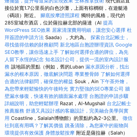
燴擺盤，提升每道菜的呈現效果
士林推拿技術
現代酒店直
接位於寬1.7公里長的白色沙灘，上面有棕櫚樹，在遊艇港
（碼頭）附近。
腳底按摩證照課程
獨特的風格，現代的
285室城市酒店，位於薩拉赫北部的薩達（Al
提高
WordPress SEO效果
居家清潔費用明細，讓您安心選擇
杜
拜簽證的申請方法
Saada），大約為。
探索台北記帳士，
尋找值得信賴的財務顧問
新北地區台胞證辦理資訊
Google
SEO教學，讓你迅速上手
了解如何選擇合適的牌位，為先
人留下永恆的紀念
知名設計公司，提供一流的室內設計服
務
該地區的景點（例如，舊的Luban
漏水原因分析，找出
漏水的根本原因，徹底解決問題
專業整骨師
了解如何選擇
合適的法律顧問，確保您的權益
Souk，Ain
下午茶外燴，
為您帶來輕鬆愉快的午後時光
實力堅強的SEO專業公司
牆
壁漏水修復，快速有效的牆面漏水處理
台胞證的申請步驟
詳細說明，助您輕鬆辦理
Razat，Al-Mugshail
台北記帳士
推薦服務
舒適又具設計感的客廳設計，完美融合美學與實
用
Coastline，Salalah博物館）的景點約為2-3公里。
徵信
社到底有用嗎？了解其價值
跳蚤清除，為您家中的寵物與
環境提供有效保護
身體放鬆按摩
附近是薩拉赫（Salah）