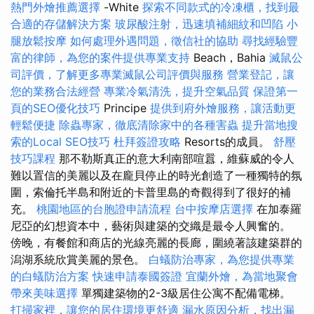
熱門外燴推薦選擇
-White
探索不同款式的冷凍櫃，找到最
合適的存儲解決方案
玻尿酸注射，迅速填補細紋和凹陷
小
腿放鬆按摩
如何處理外遇問題，徵信社的協助
尋找經驗豐
富的律師，為您的案件提供專業支持
Beach，Bahia
滅鼠公
司評價，了解更多專業滅鼠公司評價與服務
營業登記，讓
您的業務合法經營
專業冷氣清洗，提升空氣品質
保證第一
頁的SEO優化技巧
Principe
提供到府外燴服務，讓活動更
輕鬆便捷
除蟲專家，徹底清除家中的各種害蟲
提升當地搜
索的Local SEO技巧
杜拜簽證攻略
Resorts的成員。
舒壓
技巧課程
那不勒斯真正的意大利南部喧囂，維蘇威的令人
難以置信的美麗以及在龐貝停止的時光創造了一種獨特的氛
圍，索倫托半島和附近的卡普里島的奇觀得到了很好的補
充。
桃園地區的台胞證申請流程
台中按摩店選擇
在加泰羅
尼亞的幻想資本中，藝術與建築的交織是最令人興奮的。
傍晚，有餐館和商店的光線亮麗的長廊，圍繞著該建築群的
潟湖系統欣賞美麗的景色。
白蟻防治專家，為您提供專業
的白蟻防治方案
快速申請泰國簽證
宜蘭外燴，為當地聚會
帶來美味選擇
單獨建築物的2-3級居住公寓不配備電梯。
打掃家裡，讓您的居住環境更舒適
漏水原因分析，找出漏