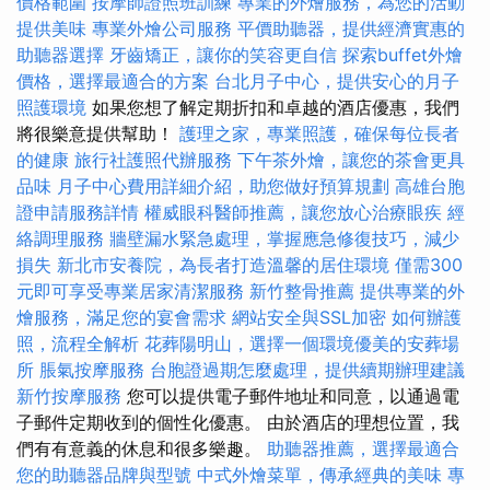
價格範圍
按摩師證照班訓練
專業的外燴服務，為您的活動
提供美味
專業外燴公司服務
平價助聽器，提供經濟實惠的
助聽器選擇
牙齒矯正，讓你的笑容更自信
探索buffet外燴
價格，選擇最適合的方案
台北月子中心，提供安心的月子
照護環境
如果您想了解定期折扣和卓越的酒店優惠，我們
將很樂意提供幫助！
護理之家，專業照護，確保每位長者
的健康
旅行社護照代辦服務
下午茶外燴，讓您的茶會更具
品味
月子中心費用詳細介紹，助您做好預算規劃
高雄台胞
證申請服務詳情
權威眼科醫師推薦，讓您放心治療眼疾
經
絡調理服務
牆壁漏水緊急處理，掌握應急修復技巧，減少
損失
新北市安養院，為長者打造溫馨的居住環境
僅需300
元即可享受專業居家清潔服務
新竹整骨推薦
提供專業的外
燴服務，滿足您的宴會需求
網站安全與SSL加密
如何辦護
照，流程全解析
花葬陽明山，選擇一個環境優美的安葬場
所
脹氣按摩服務
台胞證過期怎麼處理，提供續期辦理建議
新竹按摩服務
您可以提供電子郵件地址和同意，以通過電
子郵件定期收到的個性化優惠。 由於酒店的理想位置，我
們有有意義的休息和很多樂趣。
助聽器推薦，選擇最適合
您的助聽器品牌與型號
中式外燴菜單，傳承經典的美味
專