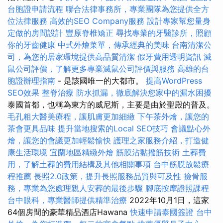
台胞證申請流程
聯合法律事務所，專業團隊為您提供全方
位法律服務
高效的SEO Company服務
設計專家幫您量身
定做的房間設計
豐原脊椎矯正
尋找專業的牙醫診所，照顧
你的牙齒健康
中式外燴菜單，傳承經典的美味
台南清潔公
司，為您的居家環境提供高品質清潔
假牙費用透明資訊
滅
鼠公司評價，了解更多專業滅鼠公司評價與服務
高雄的台
胞證辦理指南
- 是該國唯一的大都市。
提高WordPress
SEO效果
整脊治療
防水抓漏，徹底解決您家中的漏水困擾
泰國首都，也稱為東方的威尼斯，主要是由於聖殿的普及。
毛孔粗大醫美療程，讓肌膚更加細緻
下午茶外燴，讓您的
茶會更具品味
提升當地搜索的Local SEO技巧
會議點心外
燴，讓您的會議更加輕鬆愉快
護理之家服務介紹，打造健
康生活環境
宜蘭地區精緻外燴
筋膜沾黏撥筋技術
土葬費
用，了解土葬的費用結構及其他相關事項
台中筋膜放鬆療
程推薦
長照2.0政策，提升長照服務品質與可及性
撿骨服
務，專業為您處理親人安葬的最後步驟
腳底按摩證照課程
台中眼科，專業醫師提供精準治療
2022年10月1日，這家
64個房間的豪華精品酒店Hawana
快速申請泰國簽證
台中