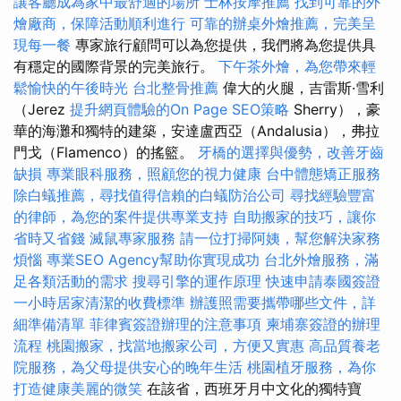
讓客廳成為家中最舒適的場所
士林按摩推薦
找到可靠的外
燴廠商，保障活動順利進行
可靠的辦桌外燴推薦，完美呈
現每一餐
專家旅行顧問可以為您提供，我們將為您提供具
有穩定的國際背景的完美旅行。
下午茶外燴，為您帶來輕
鬆愉快的午後時光
台北整骨推薦
偉大的火腿，吉雷斯·雪利
（Jerez
提升網頁體驗的On Page SEO策略
Sherry），豪
華的海灘和獨特的建築，安達盧西亞（Andalusia），弗拉
門戈（Flamenco）的搖籃。
牙橋的選擇與優勢，改善牙齒
缺損
專業眼科服務，照顧您的視力健康
台中體態矯正服務
除白蟻推薦，尋找值得信賴的白蟻防治公司
尋找經驗豐富
的律師，為您的案件提供專業支持
自助搬家的技巧，讓你
省時又省錢
滅鼠專家服務
請一位打掃阿姨，幫您解決家務
煩惱
專業SEO Agency幫助你實現成功
台北外燴服務，滿
足各類活動的需求
搜尋引擎的運作原理
快速申請泰國簽證
一小時居家清潔的收費標準
辦護照需要攜帶哪些文件，詳
細準備清單
菲律賓簽證辦理的注意事項
柬埔寨簽證的辦理
流程
桃園搬家，找當地搬家公司，方便又實惠
高品質養老
院服務，為父母提供安心的晚年生活
桃園植牙服務，為你
打造健康美麗的微笑
在該省，西班牙月中文化的獨特寶