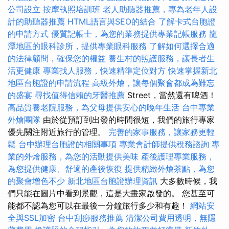
公司設立
按摩執照培訓班
老人助聽器推薦，專為老年人設
計的助聽器推薦
HTML語言與SEO的結合
了解卡式台胞證
的申請方式
優質記帳士，為您的業務提供專業記帳服務
龍
潭地區的眼科診所，提供專業眼科服務
了解如何選擇合適
的法律顧問，確保您的權益
養生村的照護服務，讓長者生
活更健康
專業找人服務，快速精準定位對方
快速掌握新北
地區台胞證的申請流程
高級外燴，讓每個聚會都成為難忘
的盛宴
尋找值得信賴的牙醫推薦
Street，當然還有啤酒！
高品質養老院服務，為父母提供安心的晚年生活
台中專業
外燴團隊
由於從預訂到出發的時間很短，我們的旅行專家
優先關注附近旅行的管理。
完善的家事服務，讓家務更輕
鬆
台中辦理台胞證的相關事項
專業會計師提供稅務諮詢
專
業的外燴服務，為您的活動提供美味
產後護理專業服務，
為您提供健康、舒適的產後恢復
提供精緻外燴茶點，為您
的聚會增色不少
新北地區台胞證辦理資訊
大多數時候，我
們只能在圖片中看到景觀，這是大畫家啟發的。 您甚至可
能都不認為您可以在最後一分鐘旅行多少和有趣！
網站安
全與SSL加密
台中刮痧服務推薦
清潔公司費用透明，無隱