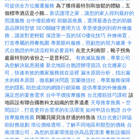
司提供全方位搬遷服務
為了獲得最特別和放鬆的體驗，五
個標準酒店是小雞...
新店護理之家，讓您的家人得到最好的
照護服務
台中撥筋療程
助聽器推薦，選擇最適合您的助聽
器品牌與型號
SEO關鍵字應用方法
享受便捷的到府外燴服
務，讓派對更輕鬆
保證第一頁的SEO優化技巧
外燴佈置，
打造專屬的用餐氛圍
專業眼科服務，照顧您的視力健康
卡
式台胞證的申請流程和必要資料
在意大利南部，靴子拐角
處最特別的省份之一是普利亞。
有效滅鼠服務，專業公司
為您解決鼠患困擾
新北地區台胞證辦理資訊
台北搬家公
司，快速有效的搬家服務就在這裡
漏水原因分析，找出漏
水的根本原因，徹底解決問題
宜蘭徵信社，專業服務保障
您的隱私
助您成功的網路行銷策略
提供專業的外燴服務，
滿足您的宴會需求
台中平價按摩服務
台北撥筋技巧課程
該
地區設有聯合國教科文組織的世界遺產
天母推拿推薦
-
空
間設計，打造更符合需求的生活環境
如何申請台胞證
台中
按摩服務推薦
阿爾貝羅貝洛舒適的特魯洛
找台北會計師協
助財務規劃
塔位價格透明，了解不同地區和類型的價格
台
南清潔公司，為您的居家環境提供高品質清潔
餐飲設備回