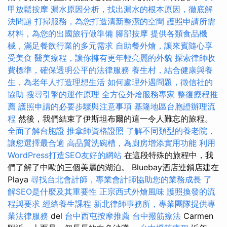
甲放鬆按摩
漏水原因分析，找出漏水的根本原因，徹底解
決問題
打掃服務，為您打造清新整潔的空間
護照申請所需
材料，為您的出國旅行做準備
腳部按摩
提供各類食品機
械，滿足餐飲行業的多元需求
自助餐外燴，讓來賓隨心享
受美食
醫美療程，讓你擁有更年輕亮麗的外貌
探索律師收
費標準，確保透明公平的法律服務
養生村，結合健康與養
生，為老年人打造理想生活
如何處理外遇問題，徵信社的
協助
搜尋引擎的運作原理
全方位外燴服務專家
整復療程推
薦
護照申請的必要步驟與注意事項
基隆地區台胞證辦理流
程
然後，我們結束了伊斯坦布爾的這一令人難忘的旅程。
全面了解台胞證
推拿師資格證照
了解不同類型的養老院，
讓您選擇最合適
高品質洗碗槽，為廚房增添實用功能
利用
WordPress打造SEO友好的網站
在這段特殊的旅程中，我
們了解了中歐的三個美麗的湖泊。 Bluebay酒店連鎖店建在
Playa
尋找台北會計師，專業會計師協助您的業務成長
了
解SEO是什麼及其重要性
正宗西式外燴風味
護照換發的流
程與要求
經絡養生課程
新北律師事務所，專業團隊提供專
業法律服務
del
台中西屯按摩推薦
台中撥筋療法
Carmen