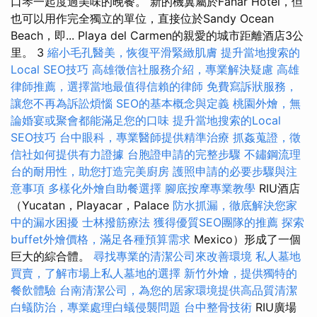
口琴一起度過美味的晚餐。 新的機翼屬於Fanar Hotel，但
也可以用作完全獨立的單位，直接位於Sandy Ocean
Beach，即... Playa del Carmen的親愛的城市距離酒店3公
里。 3
縮小毛孔醫美，恢復平滑緊緻肌膚
提升當地搜索的
Local SEO技巧
高雄徵信社服務介紹，專業解決疑慮
高雄
律師推薦，選擇當地最值得信賴的律師
免費寫訴狀服務，
讓您不再為訴訟煩惱
SEO的基本概念與定義
桃園外燴，無
論婚宴或聚會都能滿足您的口味
提升當地搜索的Local
SEO技巧
台中眼科，專業醫師提供精準治療
抓姦蒐證，徵
信社如何提供有力證據
台胞證申請的完整步驟
不鏽鋼流理
台的耐用性，助您打造完美廚房
護照申請的必要步驟與注
意事項
多樣化外燴自助餐選擇
腳底按摩專業教學
RIU酒店
（Yucatan，Playacar，Palace
防水抓漏，徹底解決您家
中的漏水困擾
士林撥筋療法
獲得優質SEO團隊的推薦
探索
buffet外燴價格，滿足各種預算需求
Mexico）形成了一個
巨大的綜合體。
尋找專業的清潔公司來改善環境
私人墓地
買賣，了解市場上私人墓地的選擇
新竹外燴，提供獨特的
餐飲體驗
台南清潔公司，為您的居家環境提供高品質清潔
白蟻防治，專業處理白蟻侵襲問題
台中整骨技術
RIU廣場