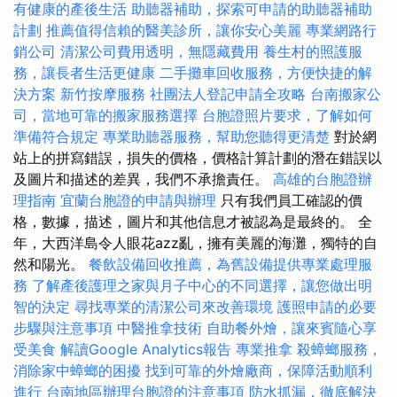
有健康的產後生活
助聽器補助，探索可申請的助聽器補助
計劃
推薦值得信賴的醫美診所，讓你安心美麗
專業網路行
銷公司
清潔公司費用透明，無隱藏費用
養生村的照護服
務，讓長者生活更健康
二手攤車回收服務，方便快捷的解
決方案
新竹按摩服務
社團法人登記申請全攻略
台南搬家公
司，當地可靠的搬家服務選擇
台胞證照片要求，了解如何
準備符合規定
專業助聽器服務，幫助您聽得更清楚
對於網
站上的拼寫錯誤，損失的價格，價格計算計劃的潛在錯誤以
及圖片和描述的差異，我們不承擔責任。
高雄的台胞證辦
理指南
宜蘭台胞證的申請與辦理
只有我們員工確認的價
格，數據，描述，圖片和其他信息才被認為是最終的。 全
年，大西洋島令人眼花azz亂，擁有美麗的海灘，獨特的自
然和陽光。
餐飲設備回收推薦，為舊設備提供專業處理服
務
了解產後護理之家與月子中心的不同選擇，讓您做出明
智的決定
尋找專業的清潔公司來改善環境
護照申請的必要
步驟與注意事項
中醫推拿技術
自助餐外燴，讓來賓隨心享
受美食
解讀Google Analytics報告
專業推拿
殺蟑螂服務，
消除家中蟑螂的困擾
找到可靠的外燴廠商，保障活動順利
進行
台南地區辦理台胞證的注意事項
防水抓漏，徹底解決