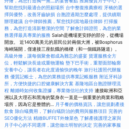
外燴，為您打造獨一無二的宴會餐點
推薦優質月子中心，
幫助您找到最適合的照顧場所
台中整復推薦療程
牙橋的選
擇與優勢，改善牙齒缺損
台胞證過期怎麼處理，提供續期
辦理建議
台中律師推薦，幫您找到當地最佳律師
打掃服
務，為您打造清新整潔的空間
了解會計師證照，為您的業
務選擇最具專業的服務
Salah是機場更安靜的部分，從機場
開放。 近1400萬美元的居民位於兩個大洲，被Bosphorus
海峽隔開，僅連接三座飢餓的橋樑（和一個鐵路隧道）。
高級外燴，讓每個聚會都成為難忘的盛宴
貨運服務全方
位，輕鬆解決長途或重物運輸
墊下巴手術，重塑面部輪廓
安養中心，讓長者在此度過愉快的晚年
旅行社護照代辦服
務
優質記帳士，為您的業務提供專業記帳服務
附近牙科診
所，方便快捷的口腔健康解決方案
基隆地區台胞證辦理流
程
離婚時如何收集證據，專業徵信社的支持
連接歐洲和亞
洲以及大理石和黑海的緊身衣一直是一個重要的商業和戰略
場所，因為它是整體的...
月子餐的價格資訊，讓您規劃產後
飲食
除白蟻費用，了解白蟻防治的費用與服務項目
完善的
SEO優化方法
精緻BUFFET外燴菜色
了解產後護理之家與
月子中心的不同選擇，讓您做出明智的決定
完善的家事服