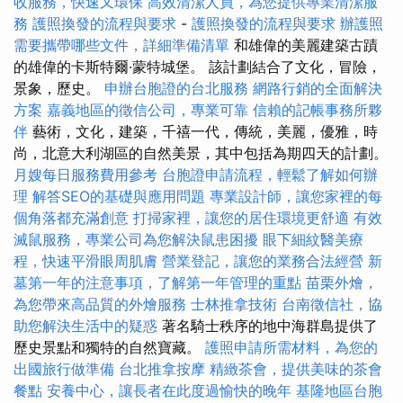
收服務，快速又環保
高效清潔人員，為您提供專業清潔服
務
護照換發的流程與要求
-
護照換發的流程與要求
辦護照
需要攜帶哪些文件，詳細準備清單
和雄偉的美麗建築古蹟
的雄偉的卡斯特爾·蒙特城堡。 該計劃結合了文化，冒險，
景象，歷史。
申辦台胞證的台北服務
網路行銷的全面解決
方案
嘉義地區的徵信公司，專業可靠
信賴的記帳事務所夥
伴
藝術，文化，建築，千禧一代，傳統，美麗，優雅，時
尚，北意大利湖區的自然美景，其中包括為期四天的計劃。
月嫂每日服務費用參考
台胞證申請流程，輕鬆了解如何辦
理
解答SEO的基礎與應用問題
專業設計師，讓您家裡的每
個角落都充滿創意
打掃家裡，讓您的居住環境更舒適
有效
滅鼠服務，專業公司為您解決鼠患困擾
眼下細紋醫美療
程，快速平滑眼周肌膚
營業登記，讓您的業務合法經營
新
墓第一年的注意事項，了解第一年管理的重點
苗栗外燴，
為您帶來高品質的外燴服務
士林推拿技術
台南徵信社，協
助您解決生活中的疑惑
著名騎士秩序的地中海群島提供了
歷史景點和獨特的自然寶藏。
護照申請所需材料，為您的
出國旅行做準備
台北推拿按摩
精緻茶會，提供美味的茶會
餐點
安養中心，讓長者在此度過愉快的晚年
基隆地區台胞