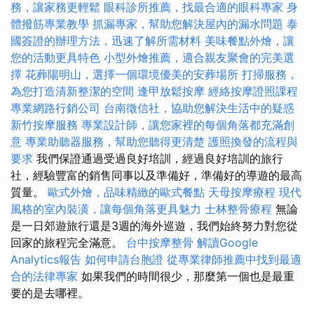
務，讓家務更輕鬆
眼科診所推薦，找最合適的眼科專家
身
體撥筋專業教學
抓漏專家，幫助您解決屋內的漏水問題
泰
國簽證的辦理方法，迅速了解所需材料
美味餐點外燴，讓
您的活動更具特色
小型外燴推薦，適合親友聚會的完美選
擇
花葬陽明山，選擇一個環境優美的安葬場所
打掃服務，
為您打造清新整潔的空間
逢甲放鬆按摩
經絡按摩證照課程
專業網路行銷公司
台南徵信社，協助您解決生活中的疑惑
新竹按摩服務
專業設計師，讓您家裡的每個角落都充滿創
意
專業助聽器服務，幫助您聽得更清楚
護照換發的流程與
要求
我們保證通過受過良好培訓，經過良好培訓的旅行
社，經驗豐富的銷售同事以及準備好，準備好的導遊的最高
質量。
歐式外燴，品味精緻的歐式餐點
天母按摩療程
現代
風格的室內裝潢，讓每個角落更具魅力
士林整骨療程
無論
是一日郊遊旅行還是3週的海外巡遊，我們始終努力對您從
回家的旅程完全滿意。
台中按摩整骨
解讀Google
Analytics報告
如何申請台胞證
從專業律師推薦中找到最適
合的法律專家
如果我們的時間很少，那麼第一個也是最重
要的是去哪裡。