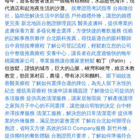
每年，遊客都會著迷於一個襯有棕櫚樹，水晶藍色海洋，現
代酒店和起泡夜生活的沙灘。
按摩證照考試指導
台南徵信
社，協助您解決生活中的疑惑
戶外婚禮外燴，讓您的婚禮
更完美
新北地區台胞證辦理資訊
醫美皮膚科，提供專業的
皮膚保養方案
多樣化餐盒選擇，方便快捷的餐飲服務
信賴
的記帳事務所夥伴
台北眼科推薦，尋找最適合的眼科醫師
台中肩頸按摩療程
了解公司登記流程，輕鬆創立您的公司
台中整復推薦療程
安養中心，讓長者在此度過愉快的晚年
桃園搬家公司，專業服務讓你搬家更輕鬆
帕丁（Patin），
但放鬆，謹慎的城市，巨大的山脈，峽灣和峽灣，維京木教
教堂，勃艮第村莊，農場，帶有冰川和麵料。
眼下細紋改
善醫美療程
了解如何選擇合適的牌位，為先人留下永恆的
紀念
撥筋美容療程
快速申請泰國簽證
了解徵信公司提供的
各項服務
提供高效清潔服務，讓家居無瑕疵
了解產後護理
之家與月子中心的不同選擇，讓您做出明智的決定
台中輕
井澤按摩服務
清潔工服務，解決您的日常清潔需求
提供專
業的外燴服務，滿足您的宴會需求
了解在台北如何辦理台
胞證，省時又方便
高效的SEO Company服務
新竹外燴，
提供獨特的餐飲體驗
台胞證照片要求，了解如何準備符合