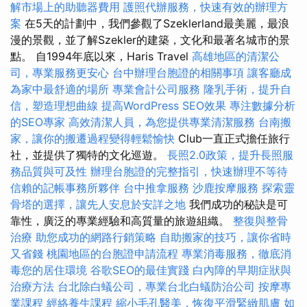
解市場上的助聽器費用
護照代辦服務，快速有效的辦理方
案
在5天的計劃中，我們參觀了Szeklerland最美麗，最浪
漫的景觀，並了解Szekler的建築，文化和最著名城市的景
點。 自1994年底以來，Haris Travel
高雄地區的清潔公
司，專業服務更安心
台中辦理台胞證的相關事項
讓客廳成
為家中最舒適的場所
專業會計公司服務
隆乳手術，提升自
信，塑造理想曲線
提高WordPress SEO效果
專注數據分析
的SEO專家
高效清潔人員，為您提供專業清潔服務
台南搬
家，讓你的搬遷過程變得輕鬆愉快
Club一直正式擔任旅行
社，並提供了獨特的文化巡遊。
長照2.0政策，提升長照服
務品質與可及性
辦理台胞證的完整指引，快速辦理不等待
信賴的記帳事務所夥伴
台中推拿服務
沙鹿按摩服務
探索靈
骨塔的選擇，讓先人安息於安詳之地
我們成功的秘訣是可
靠性，廣泛的專業經驗和高質量的旅遊組織。
整復與整骨
治療
助您成功的網路行銷策略
自助搬家的技巧，讓你省時
又省錢
桃園地區的台胞證申請流程
專業消毒服務，徹底消
毒您的居住環境
谷歌SEO的最佳實踐
白內障的早期症狀與
治療方法
台北除白蟻公司，專業台北白蟻防治公司
按摩專
業課程
經絡養生課程
縮小毛孔醫美，恢復平滑緊緻肌膚
如