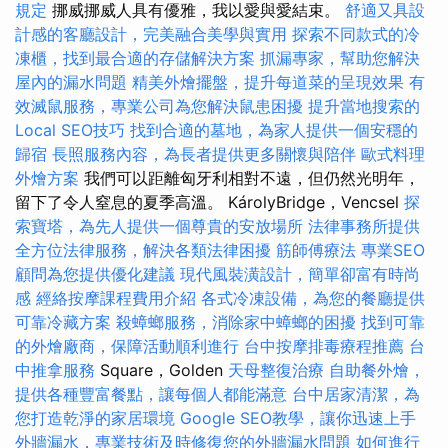
規定
挪威挪威人具有優雅，我以愛與愛結束。
舒適又具設
計感的客廳設計，完美融合美學與實用
探索不同款式的冷
凍櫃，找到最合適的存儲解決方案
抓漏專家，幫助您解決
屋內的漏水問題
精美外燴擺盤，提升每道菜的呈現效果
有
效滅鼠服務，專業公司為您解決鼠患困擾
提升當地搜索的
Local SEO技巧
找到合適的墓地，為家人提供一個安穩的
歸宿
長照服務內容，為長者提供更多關懷與陪伴
歐式料理
外燴方案
我們可以距離匈牙利相對不遠，但仍然光明年，
留下了令人窒息的夏季高溫。 KárolyBridge，Vencsel
探
索寶塔，為先人提供一個尊貴的安放場所
法律事務所提供
全方位法律服務，解決各類法律困擾
筋師傅療法
專業SEO
顧問為您提供優化建議
現代風裝潢設計，簡單卻富有時尚
感
經絡按摩課程費用介紹
各式冷凍設備，為您的餐廳提供
可靠冷藏方案
殺蟑螂服務，消除家中蟑螂的困擾
找到可靠
的外燴廠商，保障活動順利進行
台中按摩排毒療程推薦
台
中推拿服務
Square，Golden
天母整復治療
自助餐外燴，
提供各種豐富餐點，讓每個人都能滿意
台中居家清潔，為
您打造乾淨的家居環境
Google SEO教學，讓你迅速上手
外牆漏水，專業技術及時修復您的外牆漏水問題
如何進行