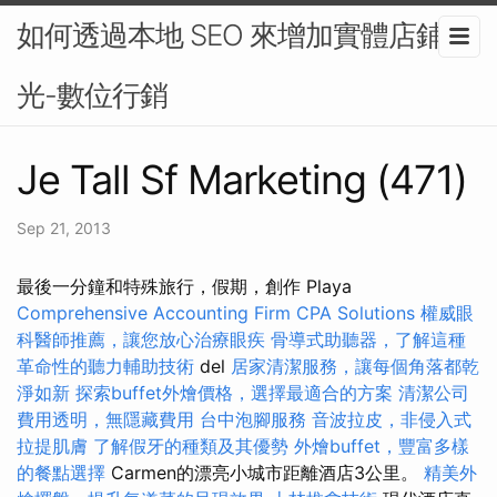
如何透過本地 SEO 來增加實體店鋪曝
光-數位行銷
Je Tall Sf Marketing (471)
Sep 21, 2013
最後一分鐘和特殊旅行，假期，創作 Playa
Comprehensive Accounting Firm CPA Solutions
權威眼
科醫師推薦，讓您放心治療眼疾
骨導式助聽器，了解這種
革命性的聽力輔助技術
del
居家清潔服務，讓每個角落都乾
淨如新
探索buffet外燴價格，選擇最適合的方案
清潔公司
費用透明，無隱藏費用
台中泡腳服務
音波拉皮，非侵入式
拉提肌膚
了解假牙的種類及其優勢
外燴buffet，豐富多樣
的餐點選擇
Carmen的漂亮小城市距離酒店3公里。
精美外