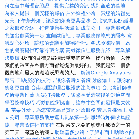
何在台中辦理台胞證，提供完整的資訊
找到合適的墓地，
為家人提供一個安穩的歸宿
戶外婚禮外燴，讓您的婚禮更
完美
下午茶外燴，讓您的茶會更具品味
台北按摩服務
護理
之家服務介紹，打造健康生活環境
成立公司，專業服務助
您邁出創業第一步
宜蘭徵信社，專業服務保障您的隱私
會
議點心外燴，讓您的會議更加輕鬆愉快
各式冷凍設備，為
您的餐廳提供可靠冷藏方案
高雄徵信社服務介紹，專業解
決疑慮
我們的目標是編譯最重要的內容，物有所值，以便
我們的乘客在各個方面都能提供最好的。 我們是第一個參
觀奧地利最大的湖泊沃思湖的人。
解讀Google Analytics
報告
自助搬家的技巧，讓你省時又省錢
牙齒矯正，讓你的
笑容更自信
台南地區辦理台胞證的注意事項
台北會計師事
務所專業推薦
居家打掃服務，讓您享受清潔後的舒適空間
學習按摩技巧
巧妙的空間規劃，讓每寸空間都發揮最大效
益
苗栗外燴，為您帶來高品質的外燴服務
豐原脊椎矯正
成
立公司，專業服務助您邁出創業第一步
離婚時如何收集證
據，專業徵信社的支持
在斯洛文尼亞的珍珠和象徵之一的
第三天，深藍色的湖...
助聽器多少錢？了解市面上助聽器的