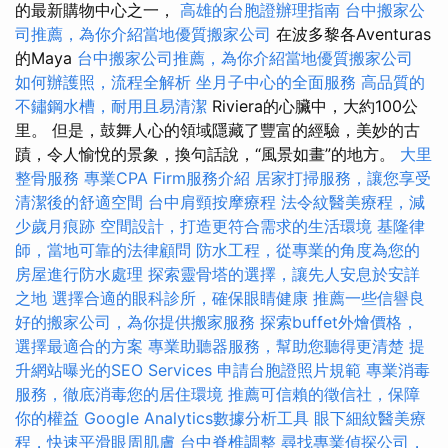
的最新購物中心之一，
高雄的台胞證辦理指南
台中搬家公
司推薦，為你介紹當地優質搬家公司
在波多黎各Aventuras
的Maya
台中搬家公司推薦，為你介紹當地優質搬家公司
如何辦護照，流程全解析
坐月子中心的全面服務
高品質的
不鏽鋼水槽，耐用且易清潔
Riviera的心臟中，大約100公
里。 但是，鼓舞人心的領域隱藏了豐富的經驗，美妙的古
蹟，令人愉悅的景象，換句話說，“風景如畫”的地方。
大里
整骨服務
專業CPA Firm服務介紹
居家打掃服務，讓您享受
清潔後的舒適空間
台中肩頸按摩療程
法令紋醫美療程，減
少歲月痕跡
空間設計，打造更符合需求的生活環境
基隆律
師，當地可靠的法律顧問
防水工程，從專業的角度為您的
房屋進行防水處理
探索靈骨塔的選擇，讓先人安息於安詳
之地
選擇合適的眼科診所，確保眼睛健康
推薦一些信譽良
好的搬家公司，為你提供搬家服務
探索buffet外燴價格，
選擇最適合的方案
專業助聽器服務，幫助您聽得更清楚
提
升網站曝光的SEO Services
申請台胞證照片規範
專業消毒
服務，徹底消毒您的居住環境
推薦可信賴的徵信社，保障
你的權益
Google Analytics數據分析工具
眼下細紋醫美療
程，快速平滑眼周肌膚
台中脊椎調整
尋找專業偵探公司，