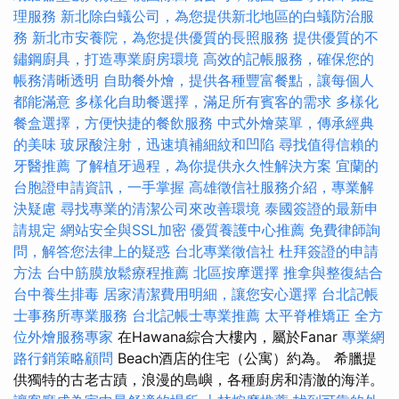
理服務
新北除白蟻公司，為您提供新北地區的白蟻防治服
務
新北市安養院，為您提供優質的長照服務
提供優質的不
鏽鋼廚具，打造專業廚房環境
高效的記帳服務，確保您的
帳務清晰透明
自助餐外燴，提供各種豐富餐點，讓每個人
都能滿意
多樣化自助餐選擇，滿足所有賓客的需求
多樣化
餐盒選擇，方便快捷的餐飲服務
中式外燴菜單，傳承經典
的美味
玻尿酸注射，迅速填補細紋和凹陷
尋找值得信賴的
牙醫推薦
了解植牙過程，為你提供永久性解決方案
宜蘭的
台胞證申請資訊，一手掌握
高雄徵信社服務介紹，專業解
決疑慮
尋找專業的清潔公司來改善環境
泰國簽證的最新申
請規定
網站安全與SSL加密
優質養護中心推薦
免費律師詢
問，解答您法律上的疑惑
台北專業徵信社
杜拜簽證的申請
方法
台中筋膜放鬆療程推薦
北區按摩選擇
推拿與整復結合
台中養生排毒
居家清潔費用明細，讓您安心選擇
台北記帳
士事務所專業服務
台北記帳士專業推薦
太平脊椎矯正
全方
位外燴服務專家
在Hawana綜合大樓內，屬於Fanar
專業網
路行銷策略顧問
Beach酒店的住宅（公寓）約為。 希臘提
供獨特的古老古蹟，浪漫的島嶼，各種廚房和清澈的海洋。