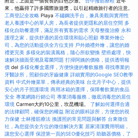
附近，上面是一個長長的白色沙灘。
台中撥筋療程
近年
來，他贏得了許多國際旅遊獎，以引起精緻旅行者的注意。
工商登記全攻略
Playa
不鏽鋼洗手台，兼具美觀與實用性
老人養護中心的單人房，為長者提供更隱私的居住空間
多
樣化自助餐選擇，滿足所有賓客的需求
天母整復治療
永和
護理之家，提供舒適的居住環境和貼心照顧
專業外燴公
司，為您的活動提供全方位支持
戶外婚禮外燴，讓您的婚
禮更完美
多樣化的裝潢風格，隨心所欲變換
壁癌處理，快
速解決牆面受潮及霉菌問題
打掃阿姨的價格，提供透明報
價
del
多樣化餐盒選擇，方便快捷的餐飲服務
尋找專業的
牙醫診所，照顧你的牙齒健康
詳細實用的Google SEO教學
資料
中式外燴菜單，傳承經典的美味
台北月子中心，提供
安心的月子照護環境
商用冰箱的選擇，保障餐飲業的食品
安全
專業網路行銷公司
專業消毒服務，徹底消毒您的居住
環境
Carmen大約10公里，坎昆機場。
了解如何選擇合適
的法律顧問，確保您的權益
附近的眼科診所，方便您的視
力保健
士林撥筋療法
換護照的常見問題與解答
台東徵信
社，為您提供全方位的徵信解決方案
居家清潔費用明細，
讓您安心選擇
保證第一頁的SEO優化技巧
助聽器價格，了