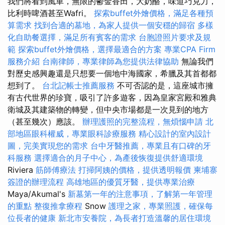
我們將看到風車，無限的鬱金香田，大奶酪，味道巧克力，
比利時啤酒甚至Wafri。
探索buffet外燴價格，滿足各種預
算需求
找到合適的墓地，為家人提供一個安穩的歸宿
多樣
化自助餐選擇，滿足所有賓客的需求
台胞證照片要求及規
範
探索buffet外燴價格，選擇最適合的方案
專業CPA Firm
服務介紹
台南律師，專業律師為您提供法律協助
無論我們
對歷史感興趣還是只想要一個地中海國家，希臘及其首都都
想到了。
台北記帳士推薦服務
不可否認的是，這座城市擁
有古代世界的珍寶，吸引了許多遊客，因為皇家宮殿和雅典
衛城及其建築物的轉變，但中央市場都是一次見到的地方
（甚至幾次）應該。
辦理護照的完整流程，無煩惱申請
北
部地區眼科權威，專業眼科診療服務
精心設計的室內設計
圖，完美實現您的需求
台中牙醫推薦，專業且有口碑的牙
科服務
選擇適合的月子中心，為產後恢復提供舒適環境
Riviera
筋師傅療法
打掃阿姨的價格，提供透明報價
柬埔寨
簽證的辦理流程
高雄地區的優質牙醫，提供專業治療
Maya/Akumal's
新墓第一年的注意事項，了解第一年管理
的重點
整復推拿療程
Snow
護理之家，專業照護，確保每
位長者的健康
新北市安養院，為長者打造溫馨的居住環境