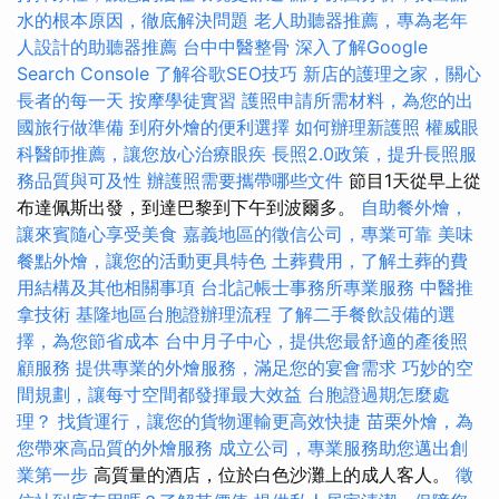
水的根本原因，徹底解決問題
老人助聽器推薦，專為老年
人設計的助聽器推薦
台中中醫整骨
深入了解Google
Search Console
了解谷歌SEO技巧
新店的護理之家，關心
長者的每一天
按摩學徒實習
護照申請所需材料，為您的出
國旅行做準備
到府外燴的便利選擇
如何辦理新護照
權威眼
科醫師推薦，讓您放心治療眼疾
長照2.0政策，提升長照服
務品質與可及性
辦護照需要攜帶哪些文件
節目1天從早上從
布達佩斯出發，到達巴黎到下午到波爾多。
自助餐外燴，
讓來賓隨心享受美食
嘉義地區的徵信公司，專業可靠
美味
餐點外燴，讓您的活動更具特色
土葬費用，了解土葬的費
用結構及其他相關事項
台北記帳士事務所專業服務
中醫推
拿技術
基隆地區台胞證辦理流程
了解二手餐飲設備的選
擇，為您節省成本
台中月子中心，提供您最舒適的產後照
顧服務
提供專業的外燴服務，滿足您的宴會需求
巧妙的空
間規劃，讓每寸空間都發揮最大效益
台胞證過期怎麼處
理？
找貨運行，讓您的貨物運輸更高效快捷
苗栗外燴，為
您帶來高品質的外燴服務
成立公司，專業服務助您邁出創
業第一步
高質量的酒店，位於白色沙灘上的成人客人。
徵