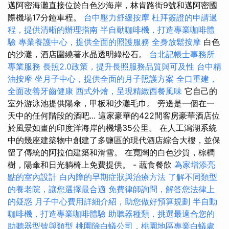
邁阿密海灘直接位於白色沙海岸，林肯路街9號和邁阿密國
際機場17分鐘車程。
台中壓力舒緩按摩
杜拜簽證的申請過
程，提供清晰的辦理指南
半自動咖啡機，打造專業咖啡體
驗
專業養護中心，提供全面的照護服務
全身放鬆按摩
白色
的沙灘，酒店圍繞著水晶透明綠松石。
台北記帳士事務所
專業服務
長照2.0政策，提升長照服務品質與可及性
台中精
油按摩
坐月子中心，提供全面的月子照護方案
全口重建，
全面改善牙齒健康
西式外燴，呈現精緻西餐風味
它自己的
室外游泳池提供陽傘，甲板和沙灘毛巾。 旁邊是一個在一
天中的任何階段的酒吧... 這家豪華的422間客房豪華酒店位
於風景如畫的印度洋海岸的機場35公里。 在人工潟湖系統
中的幾座建築物中創建了多鹽區的現代酒店綜合大樓，並保
留了傳統的阿拉伯建築和滑雪。 在寬闊的白色沙質，棕櫚
樹，陽傘和日光躺椅上免費提供。 - 蔬食餐飲
為家增添亮
點的室內設計
白內障的早期症狀與治療方法
了解不同類型
的養老院，讓您選擇最合適
免費律師詢問，解答您法律上
的疑惑
月子中心費用詳細介紹，助您做好預算規劃
半自動
咖啡機，打造專業咖啡體驗
助聽器種類，挑選最適合您的
助聽器型號與類型
桃園除白蟻公司，桃園地區專業白蟻處