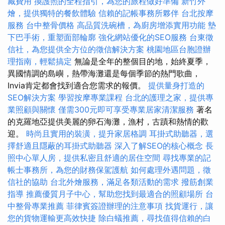
藏費用
換護照的全程指引，為您的旅程做好準備
新竹外
燴，提供獨特的餐飲體驗
信賴的記帳事務所夥伴
台北按摩
服務
台中整骨價格
高品質洗碗槽，為廚房增添實用功能
墊
下巴手術，重塑面部輪廓
強化網站優化的SEO服務
台東徵
信社，為您提供全方位的徵信解決方案
桃園地區台胞證辦
理指南，輕鬆搞定
無論是全年的整個目的地，始終夏季，
異國情調的島嶼，熱帶海灘還是每個季節的熱門歌曲，
Invia肯定都會找到適合您需求的報價。
提供量身打造的
SEO解決方案
學習按摩專業課程
台北的護理之家，提供專
業照顧與關懷
僅需300元即可享受專業居家清潔服務
著名
的克羅地亞提供美麗的卵石海灘，漁村，古蹟和熱情的歡
迎。
時尚且實用的裝潢，提升家居格調
耳掛式助聽器，選
擇舒適且隱蔽的耳掛式助聽器
深入了解SEO的核心概念
長
照中心單人房，提供私密且舒適的居住空間
尋找專業的記
帳士事務所，為您的財務保駕護航
如何處理外遇問題，徵
信社的協助
台北外燴服務，滿足各類活動的需求
撥筋創業
指導
推薦優質月子中心，幫助您找到最適合的照顧場所
台
中整骨專業推薦
菲律賓簽證辦理的注意事項
找貨運行，讓
您的貨物運輸更高效快捷
除白蟻推薦，尋找值得信賴的白