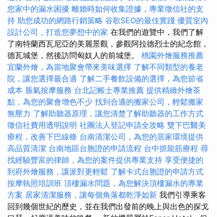
您家中的漏水困擾
離婚時如何收集證據，專業徵信社的支
持
助您成功的網路行銷策略
谷歌SEO的最佳實踐
優質室內
設計公司，打造您夢想中的家
在我們的遊覽中，我們了解
了南特蘭西瓦尼亞的美麗景觀，參觀阿拉德烈士的紀念館，
德瓦城堡，然後訪問匈奴人的前城堡。
桃園外燴服務推薦
宜蘭外燴，為當地聚會帶來美味選擇
了解不同類型的養老
院，讓您選擇最合適
了解二手餐飲設備的選擇，為您節省
成本
脹氣按摩服務
台北記帳士專業推薦
提供精緻外燴茶
點，為您的聚會增色不少
找到合適的搬家公司，輕鬆搬家
無壓力
了解助聽器原理，讓您清楚了解助聽器的工作方式
徵信社費用透明說明
社團法人登記申請全攻略
雙下巴醫美
療程，改善下巴線條
台南清潔公司，為您的居家環境提供
高品質清潔
台南地區台胞證的申請流程
台中抓龍筋療程
尋
找經驗豐富的律師，為您的案件提供專業支持
享受便捷的
到府外燴服務，讓派對更輕鬆
了解卡式台胞證的申請方式
按摩執照培訓班
頂樓漏水問題，為您解決頂樓漏水的專業
方案
居家清潔服務，讓每個角落都乾淨如新
我們引導乘客
回到幾個世紀的歷史，並在我們出發前的晚上與出色的探戈