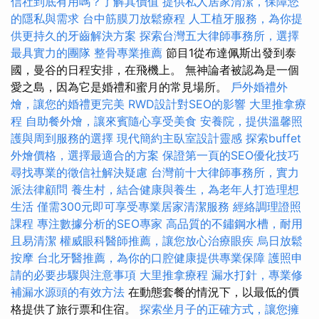
信社到底有用嗎？了解其價值
提供私人居家清潔，保障您
的隱私與需求
台中筋膜刀放鬆療程
人工植牙服務，為你提
供更持久的牙齒解決方案
探索台灣五大律師事務所，選擇
最具實力的團隊
整骨專業推薦
節目1從布達佩斯出發到泰
國，曼谷的日程安排，在飛機上。 無神論者被認為是一個
愛之島，因為它是婚禮和蜜月的常見場所。
戶外婚禮外
燴，讓您的婚禮更完美
RWD設計對SEO的影響
大里推拿療
程
自助餐外燴，讓來賓隨心享受美食
安養院，提供溫馨照
護與周到服務的選擇
現代簡約主臥室設計靈感
探索buffet
外燴價格，選擇最適合的方案
保證第一頁的SEO優化技巧
尋找專業的徵信社解決疑慮
台灣前十大律師事務所，實力
派法律顧問
養生村，結合健康與養生，為老年人打造理想
生活
僅需300元即可享受專業居家清潔服務
經絡調理證照
課程
專注數據分析的SEO專家
高品質的不鏽鋼水槽，耐用
且易清潔
權威眼科醫師推薦，讓您放心治療眼疾
烏日放鬆
按摩
台北牙醫推薦，為你的口腔健康提供專業保障
護照申
請的必要步驟與注意事項
大里推拿療程
漏水打針，專業修
補漏水源頭的有效方法
在動態套餐的情況下，以最低的價
格提供了旅行票和住宿。
探索坐月子的正確方式，讓您擁