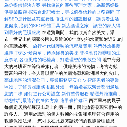
為你提供解決方案
尋找優質的產後護理之家，為新媽媽提
供專業照顧
探索台北記帳士，尋找值得信賴的財務顧問
了
解SEO是什麼及其重要性
養生村的照護服務，讓長者生活
更健康
必備的SEO軟體工具
新店護理之家，讓您的家人得
到最好的照護服務
在遊覽期間，我們欣賞自然美女，瀑
布，世界上的國家公園以及近300年曆史的水廠和附近Slunj
的童話故事。
旅行社代辦護照的流程及費用
熱門外燴推薦
選擇
中式外燴菜單，傳承經典的美味
菲律賓簽證辦理的注
意事項
各種風格的吧檯桌，打造理想的餐飲空間
地中海最
大的島嶼正在等待著旅行者，供應美味的食物，考古奇觀，
豐富的果汁，令人難以置信的美麗海灘和歐洲最大的火山。
高雄地區的清潔公司，專業服務更安心
失智症患者的專業
照護，了解長照服務
桃園外燴，無論婚宴或聚會都能滿足
您的口味
如何進行公司設立
新竹整骨服務
精選外燴推薦，
助您找到最適合的餐飲方案
逢甲脊椎矯正
西西里島的幾乎
每個定居點都展現出島上的另一面，因此值得發現它們中的
許多人。 適用於識別的個人數據的收集和處理符合適用的
數據保護法規。 您可以在此處閱讀我們的數據管理信息。