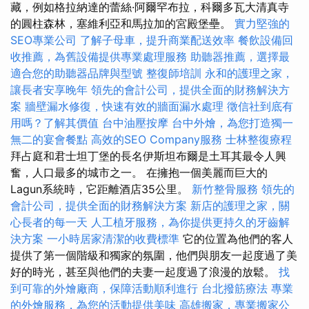
藏，例如格拉納達的蕾絲·阿爾罕布拉，科爾多瓦大清真寺
的圓柱森林，塞維利亞和馬拉加的宮殿堡壘。
實力堅強的
SEO專業公司
了解子母車，提升商業配送效率
餐飲設備回
收推薦，為舊設備提供專業處理服務
助聽器推薦，選擇最
適合您的助聽器品牌與型號
整復師培訓
永和的護理之家，
讓長者安享晚年
領先的會計公司，提供全面的財務解決方
案
牆壁漏水修復，快速有效的牆面漏水處理
徵信社到底有
用嗎？了解其價值
台中油壓按摩
台中外燴，為您打造獨一
無二的宴會餐點
高效的SEO Company服務
士林整復療程
拜占庭和君士坦丁堡的長名伊斯坦布爾是土耳其最令人興
奮，人口最多的城市之一。 在擁抱一個美麗而巨大的
Lagun系統時，它距離酒店35公里。
新竹整骨服務
領先的
會計公司，提供全面的財務解決方案
新店的護理之家，關
心長者的每一天
人工植牙服務，為你提供更持久的牙齒解
決方案
一小時居家清潔的收費標準
它的位置為他們的客人
提供了第一個階級和獨家的氛圍，他們與朋友一起度過了美
好的時光，甚至與他們的夫妻一起度過了浪漫的放鬆。
找
到可靠的外燴廠商，保障活動順利進行
台北撥筋療法
專業
的外燴服務，為您的活動提供美味
高雄搬家，專業搬家公