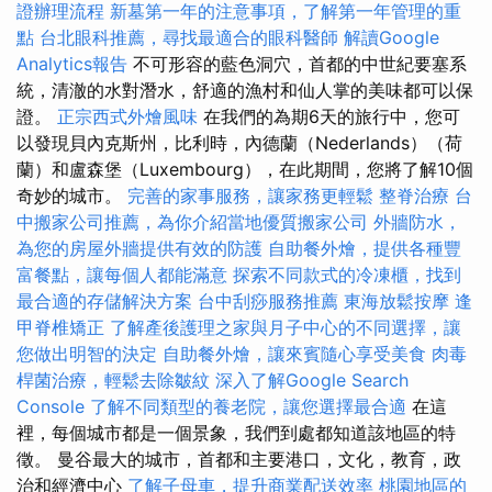
證辦理流程
新墓第一年的注意事項，了解第一年管理的重
點
台北眼科推薦，尋找最適合的眼科醫師
解讀Google
Analytics報告
不可形容的藍色洞穴，首都的中世紀要塞系
統，清澈的水對潛水，舒適的漁村和仙人掌的美味都可以保
證。
正宗西式外燴風味
在我們的為期6天的旅行中，您可
以發現貝內克斯州，比利時，內德蘭（Nederlands）（荷
蘭）和盧森堡（Luxembourg），在此期間，您將了解10個
奇妙的城市。
完善的家事服務，讓家務更輕鬆
整脊治療
台
中搬家公司推薦，為你介紹當地優質搬家公司
外牆防水，
為您的房屋外牆提供有效的防護
自助餐外燴，提供各種豐
富餐點，讓每個人都能滿意
探索不同款式的冷凍櫃，找到
最合適的存儲解決方案
台中刮痧服務推薦
東海放鬆按摩
逢
甲脊椎矯正
了解產後護理之家與月子中心的不同選擇，讓
您做出明智的決定
自助餐外燴，讓來賓隨心享受美食
肉毒
桿菌治療，輕鬆去除皺紋
深入了解Google Search
Console
了解不同類型的養老院，讓您選擇最合適
在這
裡，每個城市都是一個景象，我們到處都知道該地區的特
徵。 曼谷最大的城市，首都和主要港口，文化，教育，政
治和經濟中心
了解子母車，提升商業配送效率
桃園地區的