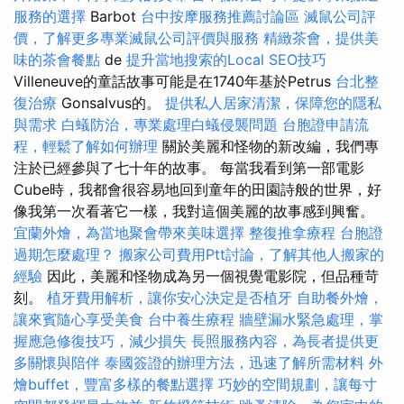
服務的選擇
Barbot
台中按摩服務推薦討論區
滅鼠公司評
價，了解更多專業滅鼠公司評價與服務
精緻茶會，提供美
味的茶會餐點
de
提升當地搜索的Local SEO技巧
Villeneuve的童話故事可能是在1740年基於Petrus
台北整
復治療
Gonsalvus的。
提供私人居家清潔，保障您的隱私
與需求
白蟻防治，專業處理白蟻侵襲問題
台胞證申請流
程，輕鬆了解如何辦理
關於美麗和怪物的新改編，我們專
注於已經參與了七十年的故事。 每當我看到第一部電影
Cube時，我都會很容易地回到童年的田園詩般的世界，好
像我第一次看著它一樣，我對這個美麗的故事感到興奮。
宜蘭外燴，為當地聚會帶來美味選擇
整復推拿療程
台胞證
過期怎麼處理？
搬家公司費用Ptt討論，了解其他人搬家的
經驗
因此，美麗和怪物成為另一個視覺電影院，但品種苛
刻。
植牙費用解析，讓你安心決定是否植牙
自助餐外燴，
讓來賓隨心享受美食
台中養生療程
牆壁漏水緊急處理，掌
握應急修復技巧，減少損失
長照服務內容，為長者提供更
多關懷與陪伴
泰國簽證的辦理方法，迅速了解所需材料
外
燴buffet，豐富多樣的餐點選擇
巧妙的空間規劃，讓每寸