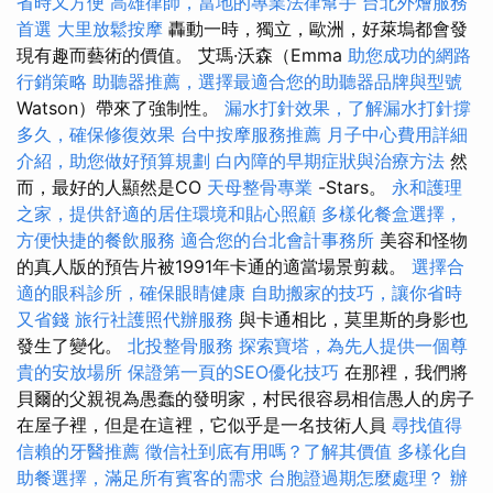
省時又方便
高雄律師，當地的專業法律幫手
台北外燴服務
首選
大里放鬆按摩
轟動一時，獨立，歐洲，好萊塢都會發
現有趣而藝術的價值。 艾瑪·沃森（Emma
助您成功的網路
行銷策略
助聽器推薦，選擇最適合您的助聽器品牌與型號
Watson）帶來了強制性。
漏水打針效果，了解漏水打針撐
多久，確保修復效果
台中按摩服務推薦
月子中心費用詳細
介紹，助您做好預算規劃
白內障的早期症狀與治療方法
然
而，最好的人顯然是CO
天母整骨專業
-Stars。
永和護理
之家，提供舒適的居住環境和貼心照顧
多樣化餐盒選擇，
方便快捷的餐飲服務
適合您的台北會計事務所
美容和怪物
的真人版的預告片被1991年卡通的適當場景剪裁。
選擇合
適的眼科診所，確保眼睛健康
自助搬家的技巧，讓你省時
又省錢
旅行社護照代辦服務
與卡通相比，莫里斯的身影也
發生了變化。
北投整骨服務
探索寶塔，為先人提供一個尊
貴的安放場所
保證第一頁的SEO優化技巧
在那裡，我們將
貝爾的父親視為愚蠢的發明家，村民很容易相信愚人的房子
在屋子裡，但是在這裡，它似乎是一名技術人員
尋找值得
信賴的牙醫推薦
徵信社到底有用嗎？了解其價值
多樣化自
助餐選擇，滿足所有賓客的需求
台胞證過期怎麼處理？
辦