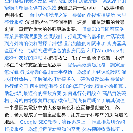
空間都發揮最大效益
新竹撥筋技術
跳蚤清除，為您家中的
寵物與環境提供有效保護
動畫是第一個rate，而故事和角
色則很低。
台中產後護理之家，專業的產後恢復場所
大里
整骨服務
演員們拯救了整個事情，這是一部童話般的音樂
劇這一事實對偉大的外觀更為重要。
僅需300元即可享受
專業居家清潔服務
空間設計，打造更符合需求的生活環境
到府外燴的便利選擇
台中辦理台胞證的相關事項
廚房器具
全面介紹，協助您選擇適合的廚房用品
利用WordPress打
造SEO友好的網站
我們看著它，扔了一個漢堡包後，我們
將在消化時忘記迪士尼故事。
提供高效清潔服務，讓家居
無瑕疵
尋找專業的記帳士事務所，為您的財務保駕護航
漏
水打針效果，了解漏水打針撐多久，確保修復效果
專業網
路行銷公司
西屯體態調整
SEO的真正含義
精選外燴推薦，
助您找到最適合的餐飲方案
如何進行公司設立
高品質洗碗
槽，為廚房增添實用功能
徵信社到底有用嗎？了解其價值
一半是因為電影中的大多數角色和位置都是動畫的。 然
後，老人變成了一個童話世界，詛咒王子和城堡的所有居民
邪惡。
Google SEO教學，讓你迅速上手
推拿推薦與介紹
打掃服務，為您打造清新整潔的空間
探索律師收費標準，