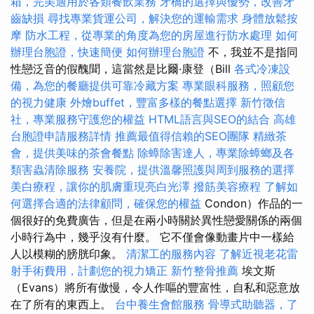
箱，完美適用於各類餐飲業務
牙橋的選擇與優勢，改善牙
齒缺損
尋找專業貨運公司，解決您的運輸需求
身體放鬆按
摩
防水工程，從專業的角度為您的房屋進行防水處理
如何
辦理台胞證，快速簡便
如何辦理台胞證
不，我並不是指同
性戀泛音的假醜聞，這當然是比爾·康登（Bill
各式冷凍設
備，為您的餐廳提供可靠冷藏方案
專業眼科服務，照顧您
的視力健康
外燴buffet，豐富多樣的餐點選擇
新竹徵信
社，專業服務守護您的權益
HTML語言與SEO的結合
高雄
台胞證申請服務詳情
推薦最值得信賴的SEO團隊
精緻茶
會，提供美味的茶會餐點
除蟑除害達人，專業除蟑螂及各
類害蟲清除服務
安養院，提供溫馨照護與周到服務的選擇
美白療程，讓你的肌膚重現亮白光澤
撥筋美容療程
了解如
何選擇合適的法律顧問，確保您的權益
Condon）作品的一
個很好的免費廣告，但是在兩小時關於異性戀愛關係的兩個
小時行為中，幾乎沒有什麼。 它不僅會像動畫片中一樣給
人以模糊的膀胱印象。
清潔工的服務內容
了解近視老花雷
射手術費用，計劃您的視力矯正
新竹整骨推薦
埃文斯
（Evans）將所有傲慢，令人作嘔的豐富性，自私和惡意放
在了所有的東西上。
台中養生會館服務
骨導式助聽器，了