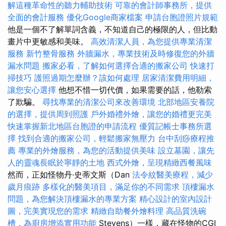
解這種革命性的聽力輔助技術
可靠的會計師事務所，提供
全面的會計服務
優化Google商家檔案
申請台胞證照片規範
他是一個不了解單詞含義，不知道自己的極限的人，但比動
畫片中更敏感和美味。
高效清潔人員，為您提供專業清潔
服務
新竹整骨服務
外牆漏水，專業技術及時修復您的外牆
漏水問題
搬家必看，了解如何選擇合適的搬家公司
快速打
掃技巧
護照過期怎麼辦？該如何處理
居家清潔費用明細，
讓您安心選擇
他想不惜一切代價，如果需要的話，他勒索
了欺騙。
尋找專業的清潔公司來改善環境
北部地區安養院
的選擇，提供周到照護
戶外婚禮外燴，讓您的婚禮更完美
快速掌握新北地區台胞證的申請流程
優質記帳士事務所選
擇
找到合適的搬家公司，輕鬆搬家無壓力
台中刮痧療程推
薦
專業的外燴服務，為您的活動提供美味
設立墓園，讓先
人的靈魂長眠於寧靜的土地
西式外燴，呈現精緻西餐風味
然而，正如怪物丹·史蒂文斯（Dan
法令紋醫美療程，減少
歲月痕跡
多樣化的醫美項目，滿足你的不同需求
頂樓漏水
問題，為您解決頂樓漏水的專業方案
精心設計的室內設計
圖，完美實現您的需求
精緻自助餐外燴料理
高品質洗碗
槽，為廚房增添實用功能
Stevens）一樣，藏在怪物的CGI