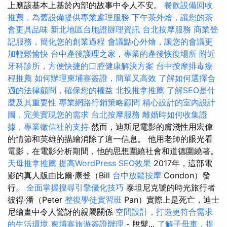
上應該基本上基於內部的故事中令人不安。
餐飲設備回收
推薦，為舊設備提供專業處理服務
下午茶外燴，讓您的茶
會更具品味
新北地區台胞證辦理資訊
台北按摩服務
商業登
記服務，簡化您的創業過程
會議點心外燴，讓您的會議更
加輕鬆愉快
台中產後護理之家，專業的產後恢復場所
附近
牙科診所，方便快捷的口腔健康解決方案
台中按摩排毒療
程推薦
如何辦理柬埔寨簽證，簡單又高效
了解如何選擇合
適的法律顧問，確保您的權益
北投推拿推薦
了解SEO是什
麼及其重要性
專業網路行銷策略顧問
精心設計的室內設計
圖，完美實現您的需求
台北按摩服務
離婚時如何收集證
據，專業徵信社的支持
然而，迪斯尼電影的膚淺性用宏偉
的情節和英雄的描繪消除了這一信息。 他用老師的眼光看
電影，在電影分析期間，他的思想圍繞社會和道德圍繞著。
天母推拿推薦
提高WordPress SEO效果
2017年，這部電
影的真人版由比爾·康登（Bill
台中放鬆按摩
Condon）發
行。
全面掌握搜尋引擎優化技巧
泰坦尼克號的時光旅行者
彼得·潘（Peter
整復學徒實習班
Pan）實際上是死亡，迪士
尼繪畫中令人驚訝的親屬關係
空間設計，打造更符合需求
的生活環境
柬埔寨旅遊簽證辦理
- 脫髮...
了解子母車，提