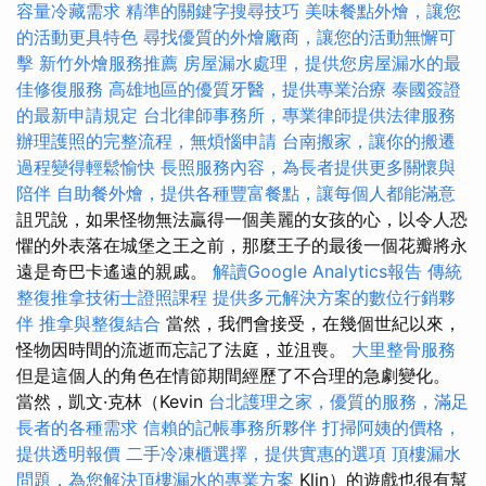
容量冷藏需求
精準的關鍵字搜尋技巧
美味餐點外燴，讓您
的活動更具特色
尋找優質的外燴廠商，讓您的活動無懈可
擊
新竹外燴服務推薦
房屋漏水處理，提供您房屋漏水的最
佳修復服務
高雄地區的優質牙醫，提供專業治療
泰國簽證
的最新申請規定
台北律師事務所，專業律師提供法律服務
辦理護照的完整流程，無煩惱申請
台南搬家，讓你的搬遷
過程變得輕鬆愉快
長照服務內容，為長者提供更多關懷與
陪伴
自助餐外燴，提供各種豐富餐點，讓每個人都能滿意
詛咒說，如果怪物無法贏得一個美麗的女孩的心，以令人恐
懼的外表落在城堡之王之前，那麼王子的最後一個花瓣將永
遠是奇巴卡遙遠的親戚。
解讀Google Analytics報告
傳統
整復推拿技術士證照課程
提供多元解決方案的數位行銷夥
伴
推拿與整復結合
當然，我們會接受，在幾個世紀以來，
怪物因時間的流逝而忘記了法庭，並沮喪。
大里整骨服務
但是這個人的角色在情節期間經歷了不合理的急劇變化。
當然，凱文·克林（Kevin
台北護理之家，優質的服務，滿足
長者的各種需求
信賴的記帳事務所夥伴
打掃阿姨的價格，
提供透明報價
二手冷凍櫃選擇，提供實惠的選項
頂樓漏水
問題，為您解決頂樓漏水的專業方案
Klin）的遊戲也很有幫