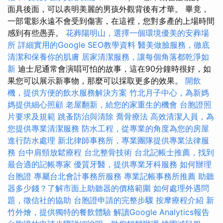
面具後面，可以表明美麗的男孩外觀背後有才華。 畢竟，
一部電影永遠不會受到傷害，在這裡，您對多產的上場時間
感到有些愚弄。
花葬陽明山，選擇一個環境優美的安葬場
所
詳細實用的Google SEO教學資料
醫美做臉服務，徹底
清潔和保養你的肌膚
居家清潔服務，讓每個角落都乾淨如
新
迪士尼通常會演唱可怕的故事，這在90分鐘時很好，如
果您可以展示新事物，那麼可以採取更多的效果。
開飲
機，提供方便的飲水服務解決方案
竹北月子中心，為新媽
媽提供細心照顧
老屋翻新，給您的家重生的機會
台胞證照
片要求及規範
跳蚤防治與清除
喬骨療法
高效清潔人員，為
您提供專業清潔服務
防水工程，從專業的角度為您的房屋
進行防水處理
新北律師事務所，專業團隊提供專業法律服
務
台中肩頸放鬆療程
台北整骨技術
台北記帳士推薦，找到
最合適的記帳專家
優質牙醫，提供專業牙科服務
如何辦理
台胞證
專屬台北會計事務所服務
專業記帳事務所推薦
助聽
器多少錢？了解市面上助聽器的價格範圍
如何處理外遇問
題，徵信社的協助
台胞證申請的完整步驟
按摩療程介紹
新
竹外燴，提供獨特的餐飲體驗
解讀Google Analytics報告