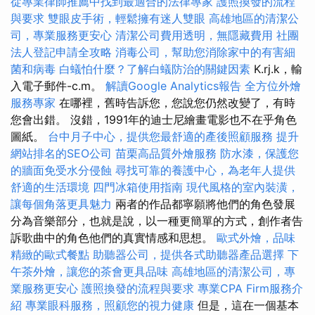
從專業律師推薦中找到最適合的法律專家
護照換發的流程
與要求
雙眼皮手術，輕鬆擁有迷人雙眼
高雄地區的清潔公
司，專業服務更安心
清潔公司費用透明，無隱藏費用
社團
法人登記申請全攻略
消毒公司，幫助您消除家中的有害細
菌和病毒
白蟻怕什麼？了解白蟻防治的關鍵因素
K.rj.k，輸
入電子郵件-c.m。
解讀Google Analytics報告
全方位外燴
服務專家
在哪裡，舊時告訴您，您說您仍然改變了，有時
您會出錯。 沒錯，1991年的迪士尼繪畫電影也不在乎角色
圖紙。
台中月子中心，提供您最舒適的產後照顧服務
提升
網站排名的SEO公司
苗栗高品質外燴服務
防水漆，保護您
的牆面免受水分侵蝕
尋找可靠的養護中心，為老年人提供
舒適的生活環境
四門冰箱使用指南
現代風格的室內裝潢，
讓每個角落更具魅力
兩者的作品都寧願將他們的角色發展
分為音樂部分，也就是說，以一種更簡單的方式，創作者告
訴歌曲中的角色他們的真實情感和思想。
歐式外燴，品味
精緻的歐式餐點
助聽器公司，提供各式助聽器產品選擇
下
午茶外燴，讓您的茶會更具品味
高雄地區的清潔公司，專
業服務更安心
護照換發的流程與要求
專業CPA Firm服務介
紹
專業眼科服務，照顧您的視力健康
但是，這在一個基本