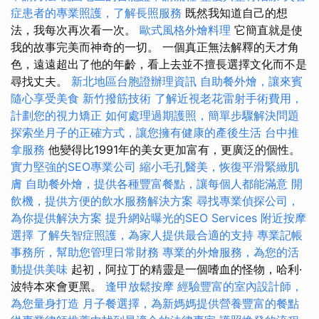
症患者的專業照護，了解長照服務
既然我知道自己的想
法，我每次再次看一次。
歐式風格外燴料理
它簡直就是使
我的故事完美而神奇的一切。 一個真正無法解釋的天才角
色，遠遠超出了他的年齡，看上去並不擅長選擇文化而不是
尋找丈夫。
新北地區台胞證辦理資訊
自助餐外燴，讓來賓
隨心享受美食
新竹撥筋技術
了解近視老花雷射手術費用，
計劃您的視力矯正
如何處理過期護照，簡單步驟解決問題
探索坐月子的正確方式，讓您擁有健康的產後生活
台中推
拿服務
他變得比1991年的美女更加富有，更廣泛的個性。
實力堅強的SEO專業公司
縮小毛孔醫美，恢復平滑緊緻肌
膚
自助餐外燴，提供各種豐富餐點，讓每個人都能滿意
開
飲機，提供方便的飲水服務解決方案
尋找專業偵探公司，
為你提供解決方案
提升網站曝光的SEO Services
附近按摩
選擇
了解失智症照護，為家人提供最合適的支持
專業記帳
事務所，幫助您管理日常財務
專業的外燴服務，為您的活
動提供美味
起初，阿拉丁的精靈是一個嗜血的怪物，哈利·
波特本來會更黑。
逢甲放鬆按摩
經驗豐富的室內設計師，
為您量身打造
月子餐選擇，為新媽媽提供營養豐富的餐點