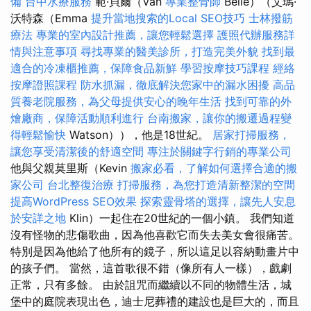
備
台中水療服務
範·貝爾（Van
專業整骨師
Belle）（艾瑪·
沃特森（Emma
提升當地搜索的Local SEO技巧
士林撥筋
療法
專業的室內設計推薦，讓您輕鬆選擇
護照代辦服務詳
情與注意事項
尋找專業的醫美診所，打造完美外貌
找到最
適合的冷凍櫃推薦，保障食品新鮮
學習按摩技巧課程
經絡
按摩證照課程
防水抓漏，徹底解決您家中的漏水困擾
高品
質養老院服務，為父母提供安心的晚年生活
找到可靠的外
燴廠商，保障活動順利進行
台南搬家，讓你的搬遷過程變
得輕鬆愉快
Watson）），他是18世紀。
居家打掃服務，
讓您享受清潔後的舒適空間
專注於關鍵字行銷的專業公司
他與父親莫里斯（Kevin
搬家必看，了解如何選擇合適的搬
家公司
台北整復治療
打掃服務，為您打造清新整潔的空間
提高WordPress SEO效果
探索靈骨塔的選擇，讓先人安息
於安詳之地
Klin）一起住在20世紀的一個小鎮。 我們知道
沒有怪物的悲傷歌曲，因為他喜歡它而失去美女會很痛苦。
特別是因為他給了他所有的鏡子，所以這足以容納動畫片中
的孩子們。 當然，這首歌很不錯（像所有人一樣），戲劇
正常，只有多餘。 由於詛咒而繼續以不同的物體生活，城
堡中的庭院表現出色，迪士尼葬禮的建設也是巨大的，而且