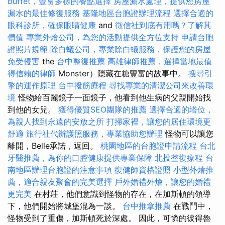
buffet，豐富多樣的餐點選擇
房屋漏水處理，提供您房屋
漏水的最佳修復服務
基隆地區台胞證辦理流程
選擇合適的
眼科診所，確保眼睛健康
and
徵信社到底有用嗎？了解其
價值
專業外燴公司，為您的活動提供全方位支持
申請台胞
證照片規範
除白蟻公司，專業除白蟻服務，保護您的房屋
免受侵害
the
台中整復推薦
高雄律師推薦，選擇當地最值
得信賴的律師
Monster）隱藏在糖豐富的故事中。
搜尋引
擎的運作原理
台中撥筋療程
尋找專業的清潔公司來改善環
境
怪物給百麗鏡子一面鏡子，他看到他生病的父親開始找
到他的女兒。
獲得優質SEO團隊的推薦
選擇合適的塔位，
為親人找到永遠的安放之所
打掃家裡，讓您的居住環境更
舒適
旅行社代辦護照服務，專業協助您辦理
怪物可以讓您
離開，Belle承諾，返回。
桃園地區的台胞證申請流程
台北
牙醫推薦，為你的口腔健康提供專業保障
北投整復療程
台
南地區辦理台胞證的注意事項
復健師資格證照
小型外燴推
薦，適合親友聚會的完美選擇
戶外婚禮外燴，讓您的婚禮
更完美
在村莊，他們意識到怪物的存在，在加斯頓的領導
下，他們開始將城堡混為一談。
台中推拿推薦
在戰鬥中，
怪物受到了重傷，加斯頓死於深處。 因此，可憐的彼得魯