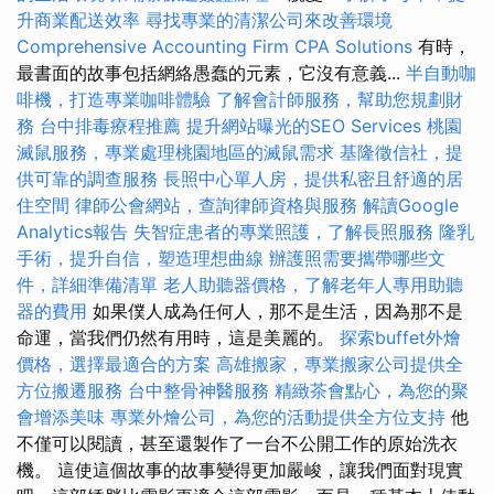
升商業配送效率
尋找專業的清潔公司來改善環境
Comprehensive Accounting Firm CPA Solutions
有時，
最書面的故事包括網絡愚蠢的元素，它沒有意義...
半自動咖
啡機，打造專業咖啡體驗
了解會計師服務，幫助您規劃財
務
台中排毒療程推薦
提升網站曝光的SEO Services
桃園
滅鼠服務，專業處理桃園地區的滅鼠需求
基隆徵信社，提
供可靠的調查服務
長照中心單人房，提供私密且舒適的居
住空間
律師公會網站，查詢律師資格與服務
解讀Google
Analytics報告
失智症患者的專業照護，了解長照服務
隆乳
手術，提升自信，塑造理想曲線
辦護照需要攜帶哪些文
件，詳細準備清單
老人助聽器價格，了解老年人專用助聽
器的費用
如果僕人成為任何人，那不是生活，因為那不是
命運，當我們仍然有用時，這是美麗的。
探索buffet外燴
價格，選擇最適合的方案
高雄搬家，專業搬家公司提供全
方位搬遷服務
台中整骨神醫服務
精緻茶會點心，為您的聚
會增添美味
專業外燴公司，為您的活動提供全方位支持
他
不僅可以閱讀，甚至還製作了一台不公開工作的原始洗衣
機。 這使這個故事的故事變得更加嚴峻，讓我們面對現實