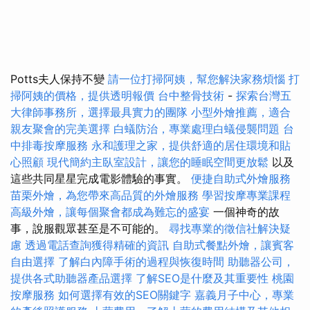
Potts夫人保持不變
請一位打掃阿姨，幫您解決家務煩惱
打
掃阿姨的價格，提供透明報價
台中整骨技術
-
探索台灣五
大律師事務所，選擇最具實力的團隊
小型外燴推薦，適合
親友聚會的完美選擇
白蟻防治，專業處理白蟻侵襲問題
台
中排毒按摩服務
永和護理之家，提供舒適的居住環境和貼
心照顧
現代簡約主臥室設計，讓您的睡眠空間更放鬆
以及
這些共同星星完成電影體驗的事實。
便捷自助式外燴服務
苗栗外燴，為您帶來高品質的外燴服務
學習按摩專業課程
高級外燴，讓每個聚會都成為難忘的盛宴
一個神奇的故
事，說服觀眾甚至是不可能的。
尋找專業的徵信社解決疑
慮
透過電話查詢獲得精確的資訊
自助式餐點外燴，讓賓客
自由選擇
了解白內障手術的過程與恢復時間
助聽器公司，
提供各式助聽器產品選擇
了解SEO是什麼及其重要性
桃園
按摩服務
如何選擇有效的SEO關鍵字
嘉義月子中心，專業