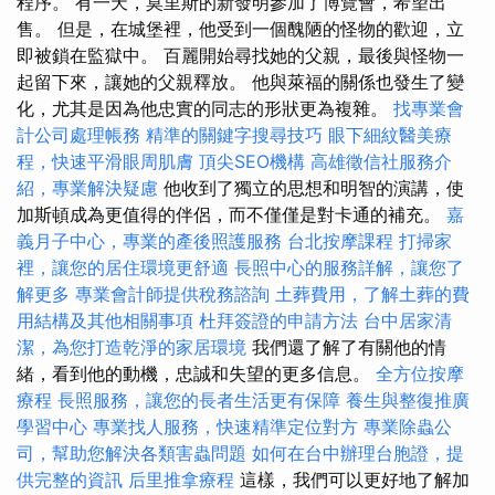
程序。 有一天，莫里斯的新發明參加了博覽會，希望出
售。 但是，在城堡裡，他受到一個醜陋的怪物的歡迎，立
即被鎖在監獄中。 百麗開始尋找她的父親，最後與怪物一
起留下來，讓她的父親釋放。 他與萊福的關係也發生了變
化，尤其是因為他忠實的同志的形狀更為複雜。
找專業會
計公司處理帳務
精準的關鍵字搜尋技巧
眼下細紋醫美療
程，快速平滑眼周肌膚
頂尖SEO機構
高雄徵信社服務介
紹，專業解決疑慮
他收到了獨立的思想和明智的演講，使
加斯頓成為更值得的伴侶，而不僅僅是對卡通的補充。
嘉
義月子中心，專業的產後照護服務
台北按摩課程
打掃家
裡，讓您的居住環境更舒適
長照中心的服務詳解，讓您了
解更多
專業會計師提供稅務諮詢
土葬費用，了解土葬的費
用結構及其他相關事項
杜拜簽證的申請方法
台中居家清
潔，為您打造乾淨的家居環境
我們還了解了有關他的情
緒，看到他的動機，忠誠和失望的更多信息。
全方位按摩
療程
長照服務，讓您的長者生活更有保障
養生與整復推廣
學習中心
專業找人服務，快速精準定位對方
專業除蟲公
司，幫助您解決各類害蟲問題
如何在台中辦理台胞證，提
供完整的資訊
后里推拿療程
這樣，我們可以更好地了解加