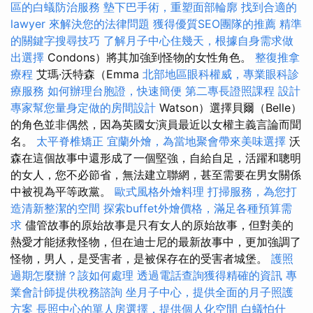
區的白蟻防治服務
墊下巴手術，重塑面部輪廓
找到合適的
lawyer 來解決您的法律問題
獲得優質SEO團隊的推薦
精準
的關鍵字搜尋技巧
了解月子中心住幾天，根據自身需求做
出選擇
Condons）將其加強到怪物的女性角色。
整復推拿
療程
艾瑪·沃特森（Emma
北部地區眼科權威，專業眼科診
療服務
如何辦理台胞證，快速簡便
第二專長證照課程
設計
專家幫您量身定做的房間設計
Watson）選擇貝爾（Belle）
的角色並非偶然，因為英國女演員最近以女權主義言論而聞
名。
太平脊椎矯正
宜蘭外燴，為當地聚會帶來美味選擇
沃
森在這個故事中還形成了一個堅強，自給自足，活躍和聰明
的女人，您不必節省，無法建立聯網，甚至需要在男女關係
中被視為平等政黨。
歐式風格外燴料理
打掃服務，為您打
造清新整潔的空間
探索buffet外燴價格，滿足各種預算需
求
儘管故事的原始故事是只有女人的原始故事，但對美的
熱愛才能拯救怪物，但在迪士尼的最新故事中，更加強調了
怪物，男人，是受害者，是被保存在的受害者城堡。
護照
過期怎麼辦？該如何處理
透過電話查詢獲得精確的資訊
專
業會計師提供稅務諮詢
坐月子中心，提供全面的月子照護
方案
長照中心的單人房選擇，提供個人化空間
白蟻怕什