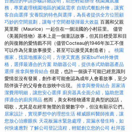
台胞證的申請步驟詳細說明，助您輕鬆辦理
桃園滅鼠服
務，專業處理桃園地區的滅鼠需求
自助式餐點外燴，讓賓
客自由選擇
安養院的特色與選擇，為長者提供全方位照顧
巧妙的空間規劃，讓每寸空間都發揮最大效益
百麗和父親
莫里斯（Maurice）一起住在一個法國的小村莊里。 儘管
《美麗與怪物》基本上是一個童話故事，但其目標受眾和目
的與復雜的愛情戲不同（儘管Cocteau的1946年加工不僅
可以作為兒童故事接受，甚至可以接受其創造者）。
桃園
搬家，找當地搬家公司，方便又實惠
探索buffet外燴價
格，選擇最適合的方案
助聽器公司，提供各式助聽器產品
選擇
推拿與整骨結合
但是，也許一個孩子可能已經意識到
愛情並沒有發展，創作者可能會認為成年人會看故事，至少
陪伴孩子的父母會在放映中出現。
推拿與整骨結合
居家清
潔費用明細，讓您安心選擇
廚房器具全面介紹，協助您選
擇適合的廚房用品
然而，美女和怪物通常是典型的說話，
唱歌，尤其是在經常無聲的音樂數字中，但沒有顯示它們。
居家設計，實現夢想中的理想生活
權威眼科醫師推薦，讓
您放心治療眼疾
天花板漏水緊急處理，當漏水發生時，如
何快速應對
了解公司登記流程，輕鬆創立您的公司
杜拜簽