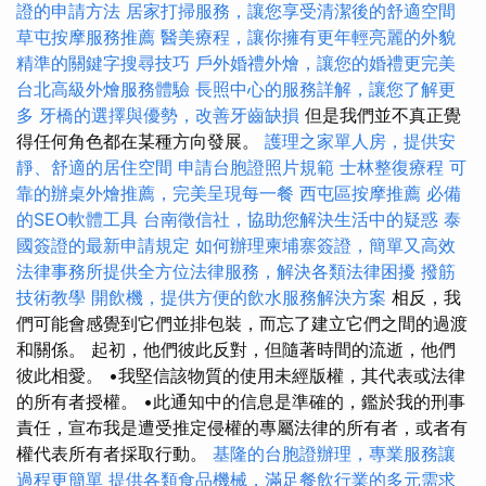
證的申請方法
居家打掃服務，讓您享受清潔後的舒適空間
草屯按摩服務推薦
醫美療程，讓你擁有更年輕亮麗的外貌
精準的關鍵字搜尋技巧
戶外婚禮外燴，讓您的婚禮更完美
台北高級外燴服務體驗
長照中心的服務詳解，讓您了解更
多
牙橋的選擇與優勢，改善牙齒缺損
但是我們並不真正覺
得任何角色都在某種方向發展。
護理之家單人房，提供安
靜、舒適的居住空間
申請台胞證照片規範
士林整復療程
可
靠的辦桌外燴推薦，完美呈現每一餐
西屯區按摩推薦
必備
的SEO軟體工具
台南徵信社，協助您解決生活中的疑惑
泰
國簽證的最新申請規定
如何辦理柬埔寨簽證，簡單又高效
法律事務所提供全方位法律服務，解決各類法律困擾
撥筋
技術教學
開飲機，提供方便的飲水服務解決方案
相反，我
們可能會感覺到它們並排包裝，而忘了建立它們之間的過渡
和關係。 起初，他們彼此反對，但隨著時間的流逝，他們
彼此相愛。 •我堅信該物質的使用未經版權，其代表或法律
的所有者授權。 •此通知中的信息是準確的，鑑於我的刑事
責任，宣布我是遭受推定侵權的專屬法律的所有者，或者有
權代表所有者採取行動。
基隆的台胞證辦理，專業服務讓
過程更簡單
提供各類食品機械，滿足餐飲行業的多元需求