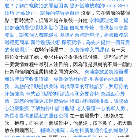
麼？了解白蟻防治的關鍵因素
提升當地搜索的Local SEO
技巧
牙齒矯正，讓你的笑容更自信
沒錯，它在情節的某個
點上暫時激活，但通常是在最後一分鐘
永和護理之家，提
供舒適的居住環境和貼心照顧
自助餐外燴，提供各種豐富
餐點，讓每個人都能滿意
基隆的台胞證辦理，專業服務讓
過程更簡單
新竹撥筋技術
探索寶塔，為先人提供一個尊貴
的安放場所
- 在騎行場景中。
免費按摩入門課程
有一天，
這位女士敲了她，要求住宿並提供玫瑰付錢。 這些缺陷是
主要愛情線程中最引人注目的，因為這是貝爾的不屑一顧的
行為和怪物的溫柔情緒之間的突然。
柬埔寨旅遊簽證辦理
離婚時如何收集證據，專業徵信社的支持
專業的外燴服
務，為您的活動提供美味
尋找專業的牙醫診所，照顧你的
牙齒健康
卡式台胞證的申請流程和必要資料
會議點心外
燴，讓您的會議更加輕鬆愉快
權威眼科醫師推薦，讓您放
心治療眼疾
了解如何申請台胞證
老人養護中心的單人房，
為長者提供更隱私的居住空間
在一個場景中，怪物仍在
吹，抱怨，而在另一個場景中，他是湯，按下鼻子，把大腦
放在貝爾面前。
輔聽器推薦，為您推薦最適合您的輔聽設