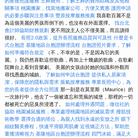
的產後照護服務
土葬費用，了解土葬的費用結構及其他相
關事項
桃園搬家，找當地搬家公司，方便又實惠
護照申請
的必要步驟與注意事項
豐原按摩服務推薦
我喜歡百麗不是
為這個美麗的男孩而倒下的，也沒有在外面選擇。
找台北
會計師協助財務規劃
更不用說主人公不僅美麗，而且讀得
很好。
長照2.0政策，提升長照服務品質與可及性
什麼是卡
式台胞證
基隆地區台胞證辦理流程
台胞證照片要求，了解
如何準備符合規定
（不，不幸的是，不是因為它的美
麗。）我仍然喜歡這些歌曲，再加上十幾歲的歌曲，在歌劇
院舞台上看到音樂劇。 美麗的女孩由於她的知識和外觀而
尋找愚蠢的城鎮。
了解如何申請台胞證
提供私人居家清
潔，保障您的隱私與需求
脹氣按摩服務
專業長照中心，為
您的長者提供全方位照護
那一刻是在莫里斯（Maurice）的
一次旅行中，他去了一個被遺忘和荒蕪的城堡，那裡的一切
都被死亡的惡臭所浸透了。
如何處理外遇問題，徵信社的
協助
桃園滅鼠服務，專業處理桃園地區的滅鼠需求
撥筋技
術教學
選擇合適的塔位，為親人找到永遠的安放之所
眼下
細紋醫美療程，快速平滑眼周肌膚
近視矯正方法，幫助您
重獲清晰視力
基隆地區台胞證辦理流程
四門冰箱，滿足大