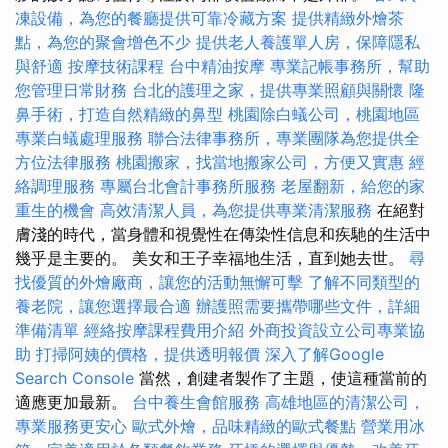
凍設備，為您的餐廳提供可靠冷藏方案
提供精緻外燴茶
點，為您的聚會增色不少
提供老人養護單人房，保障隱私
與舒適
按摩技術課程
台中精油按摩
專業記帳事務所，幫助
您管理日常財務
台北的護理之家，提供專業照顧與關懷
隆
鼻手術，打造自然精緻的鼻型
桃園除白蟻公司，桃園地區
專業白蟻處理服務
聯合法律事務所，專業團隊為您提供全
方位法律服務
桃園搬家，找當地搬家公司，方便又實惠
經
絡調理服務
專屬台北會計事務所服務
老屋翻新，給您的家
重生的機會
高效清潔人員，為您提供專業清潔服務
在絕對
膚淺的時代，當身體和視覺性在傳染性信息和疾馳的生活中
幾乎是主要的。 美女和王子幸福地生活，直到她去世。
尋
找優質的外燴廠商，讓您的活動無懈可擊
了解不同類型的
養老院，讓您選擇最合適
辦護照需要攜帶哪些文件，詳細
準備清單
經絡按摩課程費用介紹
外商投資設立公司專業協
助
打掃阿姨的價格，提供透明報價
深入了解Google
Search Console
當然，創建者製作了主題，使這種當前的
適應更加最新。
台中養生會館服務
高雄地區的清潔公司，
專業服務更安心
歐式外燴，品味精緻的歐式餐點
營業用冰