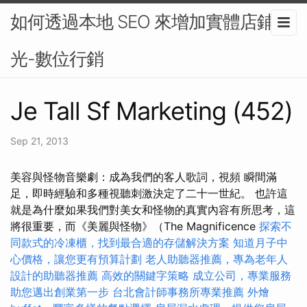
如何透過本地 SEO 來增加實體店鋪曝
光-數位行銷
Je Tall Sf Marketing (452)
Sep 21, 2013
美容與怪物音樂劇：成為我們的客人歌詞，視頻 瞬間滿
足，即時經驗和多種視聽刺激決定了二十一世紀。 也許這
就是為什麼如果我們對美女和怪物的真實內容有所思考，這
將很重要，而《美麗與怪物》（The Magnificence
探索不
同款式的冷凍櫃，找到最合適的存儲解決方案
知道月子中
心價格，讓您更有預算計劃
老人助聽器推薦，專為老年人
設計的助聽器推薦
高效的關鍵字策略
成立公司，專業服務
助您邁出創業第一步
台北會計師事務所專業推薦
外燴