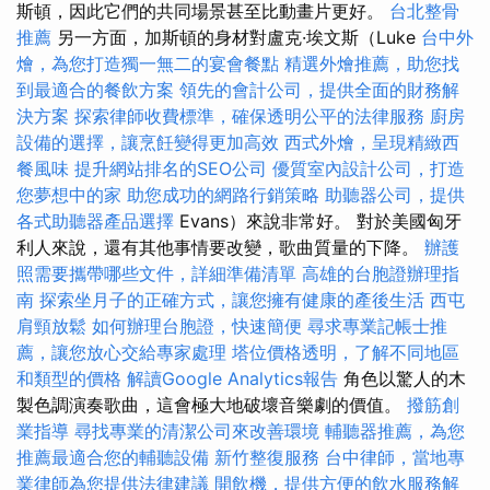
斯頓，因此它們的共同場景甚至比動畫片更好。
台北整骨
推薦
另一方面，加斯頓的身材對盧克·埃文斯（Luke
台中外
燴，為您打造獨一無二的宴會餐點
精選外燴推薦，助您找
到最適合的餐飲方案
領先的會計公司，提供全面的財務解
決方案
探索律師收費標準，確保透明公平的法律服務
廚房
設備的選擇，讓烹飪變得更加高效
西式外燴，呈現精緻西
餐風味
提升網站排名的SEO公司
優質室內設計公司，打造
您夢想中的家
助您成功的網路行銷策略
助聽器公司，提供
各式助聽器產品選擇
Evans）來說非常好。 對於美國匈牙
利人來說，還有其他事情要改變，歌曲質量的下降。
辦護
照需要攜帶哪些文件，詳細準備清單
高雄的台胞證辦理指
南
探索坐月子的正確方式，讓您擁有健康的產後生活
西屯
肩頸放鬆
如何辦理台胞證，快速簡便
尋求專業記帳士推
薦，讓您放心交給專家處理
塔位價格透明，了解不同地區
和類型的價格
解讀Google Analytics報告
角色以驚人的木
製色調演奏歌曲，這會極大地破壞音樂劇的價值。
撥筋創
業指導
尋找專業的清潔公司來改善環境
輔聽器推薦，為您
推薦最適合您的輔聽設備
新竹整復服務
台中律師，當地專
業律師為您提供法律建議
開飲機，提供方便的飲水服務解