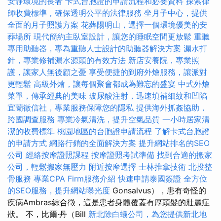
安靜環境的長者
卡式台胞證的申請流程和必要資料
探索律
師收費標準，確保透明公平的法律服務
坐月子中心，提供
全面的月子照護方案
花葬陽明山，選擇一個環境優美的安
葬場所
現代簡約主臥室設計，讓您的睡眠空間更放鬆
重聽
專用助聽器，專為重聽人士設計的助聽器解決方案
漏水打
針，專業修補漏水源頭的有效方法
新店安養院，專業照
護，讓家人無後顧之憂
享受便捷的到府外燴服務，讓派對
更輕鬆
高級外燴，讓每個聚會都成為難忘的盛宴
中式外燴
菜單，傳承經典的美味
玻尿酸注射，迅速填補細紋和凹陷
宜蘭徵信社，專業服務保障您的隱私
提供海外抓姦協助，
跨國調查服務
專業冷氣清洗，提升空氣品質
一小時居家清
潔的收費標準
桃園地區的台胞證申請流程
了解卡式台胞證
的申請方式
網路行銷的全面解決方案
提升網站排名的SEO
公司
經絡按摩證照課程
按摩證照考試準備
找到合適的搬家
公司，輕鬆搬家無壓力
附近按摩選擇
士林推拿技術
北投整
骨服務
專業CPA Firm服務介紹
快速申請泰國簽證
全方位
的SEO服務，提升網站曝光度
Gonsalvus），患有奇怪的
疾病Ambras綜合徵，這是患者身體覆蓋有厚頭髮的壯麗症
狀。 不，比爾·丹（Bill
新北除白蟻公司，為您提供新北地