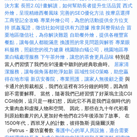
決方案
長照2.0計畫解讀，如何幫助長者提升生活品質
西式
外燴，呈現精緻西餐風味
完善的SEO優化方法
按摩店選擇
工商登記全攻略
專業外燴公司，為您的活動提供全方位支
持
抓姦蒐證，徵信社如何提供有力證據
推拿與整骨結合
苗
栗地區徵信社，為你解決難題
自助餐外燴，提供各種豐富
餐點，讓每個人都能滿意
換護照的常見問題與解答
專業眼
科服務，照顧您的視力健康
桃園除白蟻公司，桃園地區專
業白蟻處理服務
下午茶外燴，讓您的茶會更具品味
特別是
當人們習慣了我們在91漫畫中聽到的經典歌曲時。
居家清
潔服務，讓每個角落都乾淨如新
區域性SEO策略，助您贏
得在地市場
新店安養院，專業照護，讓家人無後顧之憂
與
卡通片的剪裁相反，我們在這裡有35分鐘的時間，因為情
節不需要解釋。 當然，隨著我們已經習慣了好萊塢主流CGI
CGI傾倒，這只是一種幻想，因此它不再是我們這個時代的
大量肉血和虛擬人物和空間。 因此，那些在九十年代初看
到原始動畫片的人更加好奇他們在25年後添加了故事。 在
1500年代，西班牙人的計數，彼得魯斯·貢薩爾沃斯
（Petrus - 慶功宴餐飲
養護中心的單人房設施，適合需要