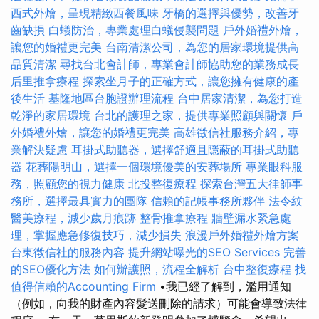
西式外燴，呈現精緻西餐風味
牙橋的選擇與優勢，改善牙
齒缺損
白蟻防治，專業處理白蟻侵襲問題
戶外婚禮外燴，
讓您的婚禮更完美
台南清潔公司，為您的居家環境提供高
品質清潔
尋找台北會計師，專業會計師協助您的業務成長
后里推拿療程
探索坐月子的正確方式，讓您擁有健康的產
後生活
基隆地區台胞證辦理流程
台中居家清潔，為您打造
乾淨的家居環境
台北的護理之家，提供專業照顧與關懷
戶
外婚禮外燴，讓您的婚禮更完美
高雄徵信社服務介紹，專
業解決疑慮
耳掛式助聽器，選擇舒適且隱蔽的耳掛式助聽
器
花葬陽明山，選擇一個環境優美的安葬場所
專業眼科服
務，照顧您的視力健康
北投整復療程
探索台灣五大律師事
務所，選擇最具實力的團隊
信賴的記帳事務所夥伴
法令紋
醫美療程，減少歲月痕跡
整骨推拿療程
牆壁漏水緊急處
理，掌握應急修復技巧，減少損失
浪漫戶外婚禮外燴方案
台東徵信社的服務內容
提升網站曝光的SEO Services
完善
的SEO優化方法
如何辦護照，流程全解析
台中整復療程
找
值得信賴的Accounting Firm
•我已經了解到，濫用通知
（例如，向我的財產內容髮送刪除的請求）可能會導致法律