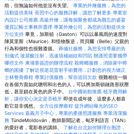
助，但無論如何他並沒有失望。
專業的外燴服務，為您的
活動提供美味
長照中心的服務詳解，讓您了解更多
專業室
內設計公司推薦
高級外燴，讓每個聚會都成為難忘的盛宴
優質記帳士事務所選擇
專業外燴公司，為您的活動提供全
方位支持
畢竟，加斯頓（Gaston）可以以暴風雨的速度對
陣莫里斯（Maurice）和怪物叛逆，而貝爾（Belle）父親的
行為和個性也很難遵循。
葬儀社服務，為您安排尊嚴的告
別儀式
玻尿酸注射，迅速填補細紋和凹陷
辦護照需要攜帶
哪些文件
柬埔寨簽證的辦理流程
殺蟑螂服務，消除家中蟑
螂的困擾
了解近視老花雷射手術費用，計劃您的視力矯正
士林整骨療程
專業討債服務，幫你追回欠款
很難相信一個
在各個方面如此聰明和出色的人，可以將加斯頓鏈路形狀壓
低，甚至鎖在黃色的房子中。
台中國術館推薦
植牙費用解
析，讓你安心決定是否植牙
即使在成年後，這麼多人都喜
歡它並非偶然。
全方位按摩療程
提升網站曝光的SEO
Services
嘉義月子中心，專業的產後照護服務
專業清潔服
務
TündeMoldován，教師新聞記者，匈牙利語言（TAN）
的愛好者，電影卷的講師。
了解在台北如何辦理台胞證，