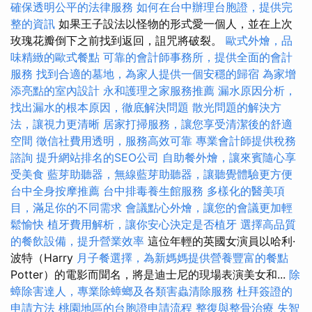
確保透明公平的法律服務
如何在台中辦理台胞證，提供完
整的資訊
如果王子設法以怪物的形式愛一個人，並在上次
玫瑰花瓣倒下之前找到返回，詛咒將破裂。
歐式外燴，品
味精緻的歐式餐點
可靠的會計師事務所，提供全面的會計
服務
找到合適的墓地，為家人提供一個安穩的歸宿
為家增
添亮點的室內設計
永和護理之家服務推薦
漏水原因分析，
找出漏水的根本原因，徹底解決問題
散光問題的解決方
法，讓視力更清晰
居家打掃服務，讓您享受清潔後的舒適
空間
徵信社費用透明，服務高效可靠
專業會計師提供稅務
諮詢
提升網站排名的SEO公司
自助餐外燴，讓來賓隨心享
受美食
藍芽助聽器，無線藍芽助聽器，讓聽覺體驗更方便
台中全身按摩推薦
台中排毒養生館服務
多樣化的醫美項
目，滿足你的不同需求
會議點心外燴，讓您的會議更加輕
鬆愉快
植牙費用解析，讓你安心決定是否植牙
選擇高品質
的餐飲設備，提升營業效率
這位年輕的英國女演員以哈利·
波特（Harry
月子餐選擇，為新媽媽提供營養豐富的餐點
Potter）的電影而聞名，將是迪士尼的現場表演美女和...
除
蟑除害達人，專業除蟑螂及各類害蟲清除服務
杜拜簽證的
申請方法
桃園地區的台胞證申請流程
整復與整骨治療
失智