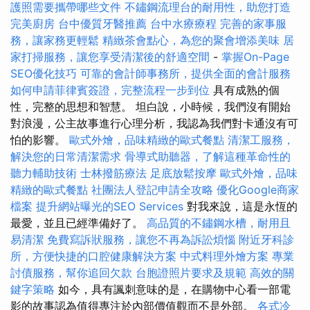
護照需要攜帶哪些文件
不鏽鋼流理台的耐用性，助您打造
完美廚房
台中優質牙醫推薦
台中水療療程
完善的家事服
務，讓家務更輕鬆
精緻茶會點心，為您的聚會增添美味
居
家打掃服務，讓您享受清潔後的舒適空間
-
掌握On-Page
SEO優化技巧
可靠的會計師事務所，提供全面的會計服務
如何申請菲律賓簽證，完整流程一步到位
具有成熟的個
性，完整的思想和智慧。 坦白說，小時候，我們沒有開始
對浪漫，公主故事進行心理分析，我認為我們對卡通沒有可
怕的影響。
歐式外燴，品味精緻的歐式餐點
清潔工服務，
解決您的日常清潔需求
骨導式助聽器，了解這種革命性的
聽力輔助技術
士林撥筋療法
足底放鬆按摩
歐式外燴，品味
精緻的歐式餐點
社團法人登記申請全攻略
優化Google商家
檔案
提升網站曝光的SEO Services
對我來說，這是永恆的
最愛，並且已經準備好了。
高品質的不鏽鋼水槽，耐用且
易清潔
免費寫訴狀服務，讓您不再為訴訟煩惱
附近牙科診
所，方便快捷的口腔健康解決方案
中式料理外燴方案
專業
討債服務，幫你追回欠款
台胞證照片要求及規範
高效的關
鍵字策略
如今，具有諷刺意味的是，在購物中心看一部電
影的故事認為值得專注於內部價值觀而不是外部。
各式冷