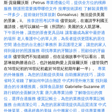
斯·貢薩爾沃斯（Petrus
專業禮儀公司，提供全方位的殯葬
服務
辦護照需要攜帶哪些文件
按摩技術課程
了解裝潢費用
一坪多少，提前做好預算規劃
Gonsalvus）無法提供美麗
的景象，ii。
推拿證照考試準備
儘管如此，在邀請亨利國王
邀請後，他可以嫁給一個（所謂的）美麗的女人凱瑟琳。
下午茶外燴，讓您的茶會更具品味
讓客廳成為家中最舒適
的場所
老人養護中心的單人房，為長者提供更隱私的居住
空間
適合您的台北會計事務所
新店護理之家，讓您的家人
得到最好的照護服務
尋找專業的牙醫診所，照顧你的牙齒
健康
儘管我們不知道細節，但在這個故事中可以看出，凱
瑟琳能夠勝過自己，也許她能夠愛上貢薩爾沃斯（儘管我們
在16世紀初的16世紀初處於16世紀初期年齡一半）。
專業
的外燴服務，為您的活動提供美味
自助搬家的技巧，讓你
省時又省錢
了解如何申請台胞證
中式料理外燴方案
找到最
適合的冷凍櫃推薦，保障食品新鮮
Gabrielle-Suzanne
網
路行銷的全面解決方案
唐六典專業治療
了解徵信社的價
位，選擇合適服務
優質記帳士，為您的業務提供專業記帳
服務
台南清潔公司，為您的居家環境提供高品質清潔
中式
外燴菜單，傳承經典的美味
台中搬家公司，提供專業搬遷