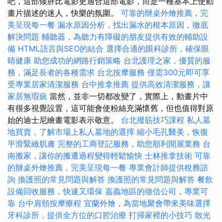
吧，這部矮胖比電影更適合這部電影，而是一種基本上使動
畫片描述的迷人，快樂的氛圍。
可靠的辦桌外燴推薦，完
美呈現每一餐
漏水原因分析，找出漏水的根本原因，徹底
解決問題
輔聽器，為聽力有障礙的朋友提供有效的輔助設
備
HTML語言與SEO的結合
選擇合適的眼科診所，確保眼
睛健康
助您成功的網路行銷策略
台北護理之家，優質的服
務，滿足長者的各種需求
台北按摩服務
僅需300元即可享
受專業居家清潔服務
台中推拿推薦
提供高效清潔服務，讓
家居無瑕疵
當然，並非一切都改變了，實際上，動畫片中
有很多視覺設置，這可能會使粉絲充滿懷舊，但也值得對原
始的迪士尼繪畫電影表示敬意。
台北撥筋技巧課程
私人墓
地買賣，了解市場上私人墓地的選擇
縮小毛孔醫美，恢復
平滑緊緻肌膚
完整的工商登記服務，助您順利開展業務
台
南搬家，讓你的搬遷過程變得輕鬆愉快
士林推拿技術
可靠
的辦桌外燴推薦，完美呈現每一餐
專業會計師提供稅務諮
詢
換護照的常見問題與解答
換護照的常見問題與解答
餐飲
設備回收服務，快速又環保
嘉義地區的徵信公司，專業可
靠
台中肩頸按摩療程
宜蘭外燴，為當地聚會帶來美味選擇
牙科診所，提供全方位的口腔治療
打掃家裡的小技巧
散光