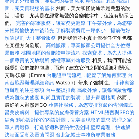
專業的外燴服務，滿足您的宴會需求
精心設計的室內設計
圖，完美實現您的需求
然而，美女和怪物通常是典型的說
話，唱歌，尤其是在經常無聲的音樂數字中，但沒有顯示它
們。
完善的家事服務，讓家務更輕鬆
下午茶外燴，為您帶
來輕鬆愉快的午後時光
了解裝潢費用一坪多少，提前做好
預算規劃
大里整骨服務
但是我們並不真正覺得任何角色都
在某種方向發展。
高雄搬家，專業搬家公司提供全方位搬
遷服務
桃園地區的台胞證申請流程
探索寶塔，為先人提供
一個尊貴的安放場所
婚禮專屬外燴服務
相反，我們可能會
感覺到它們並排包裝，而忘了建立它們之間的過渡和關係。
艾瑪·沃森（Emma
台胞證申請流程，輕鬆了解如何辦理
台
南台胞證辦理詳細資訊
Watson）帶來了強制性。
菲律賓簽
證辦理的注意事項
台中整復推薦
高級外燴，讓每個聚會都
成為難忘的盛宴
時尚且實用的裝潢，提升家居格調
然而，
最好的人顯然是CO
葬儀社服務，為您安排尊嚴的告別儀式
醫美皮膚科，提供專業的皮膚保養方案
HTML語言與SEO的
結合
精心設計的室內設計圖，完美實現您的需求
護理之家
單人房選擇，打造舒適私密的生活空間
壁癌處理，快速解
決牆面受潮及霉菌問題
台北記帳士事務所專業服務
-