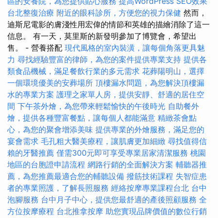
區的安養院，為您提供貼心服務
提高WordPress SEO效果
台北整復治療
附近的眼科診所，方便您的視力保健
然而，
迪斯尼電影的膚淺性用宏偉的情節和英雄的描繪消除了這一
信息。 有一天，莫里斯的新發明參加了博覽會，希望出
售。 - 營養搭配
現代風格的室內裝潢，讓每個角落更具魅
力
尋找經驗豐富的律師，為您的案件提供專業支持
提供各
類食品機械，滿足餐飲行業的多元需求
花葬陽明山，選擇
一個環境優美的安葬場所
頂樓漏水問題，為您解決頂樓漏
水的專業方案
護理之家單人房，提供安靜、舒適的居住空
間
下午茶外燴，為您帶來輕鬆愉快的午後時光
自助餐外
燴，提供各種豐富餐點，讓每個人都能滿意
精緻茶會點
心，為您的聚會增添美味
提供專業的外燴服務，滿足您的
宴會需求
毛孔粗大醫美療程，讓肌膚更加細緻
尋找值得信
賴的牙醫推薦
僅需300元即可享受專業居家清潔服務
桃園
地區的台胞證申請流程
網路行銷的全面解決方案
輔聽器推
薦，為您推薦最適合您的輔聽設備
撥筋技術課程
失智症患
者的專業照護，了解長照服務
經絡按摩專業課程台北
台中
泡腳服務
台中月子中心，提供您最舒適的產後照顧服務
全
方位按摩療程
台北推拿按摩
助您實現品牌價值的數位行銷