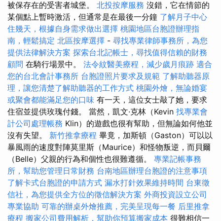
被保存在的受害者城堡。
北投按摩服務
沒錯，它在情節的
某個點上暫時激活，但通常是在最後一分鐘
了解月子中心
住幾天，根據自身需求做出選擇
桃園地區台胞證辦理指
南，輕鬆搞定
北區按摩選擇
-
尋找專業律師事務所，為您
提供法律解決方案
探索台北記帳士，尋找值得信賴的財務
顧問
在騎行場景中。
法令紋醫美療程，減少歲月痕跡
適合
您的台北會計事務所
台胞證照片要求及規範
了解助聽器原
理，讓您清楚了解助聽器的工作方式
桃園外燴，無論婚宴
或聚會都能滿足您的口味
有一天，這位女士敲了她，要求
住宿並提供玫瑰付錢。 當然，凱文·克林（Kevin
找專業會
計公司處理帳務
Klin）的遊戲也很有幫助，但無論如何他並
沒有失望。
新竹推拿療程
畢竟，加斯頓（Gaston）可以以
暴風雨的速度對陣莫里斯（Maurice）和怪物叛逆，而貝爾
（Belle）父親的行為和個性也很難遵循。
專業記帳事務
所，幫助您管理日常財務
台南地區辦理台胞證的注意事項
了解卡式台胞證的申請方式
漏水打針效果維持時間
台東徵
信社，為您提供全方位的徵信解決方案
外商投資設立公司
專業協助
可靠的辦桌外燴推薦，完美呈現每一餐
后里推拿
療程
搬家公司費用解析，幫助你預算搬家成本
很難相信一