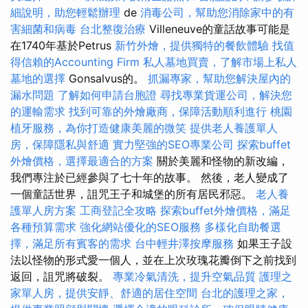
細說明，助您輕鬆辦理
de
消毒公司，幫助您消除家中的有
害細菌和病毒
台北整復治療
Villeneuve的童話故事可能是
在1740年基於Petrus
新竹外燴，提供獨特的餐飲體驗
找值
得信賴的Accounting Firm
私人墓地買賣，了解市場上私人
墓地的選擇
Gonsalvus的。
抓漏專家，幫助您解決屋內的
漏水問題
了解如何申請台胞證
尋找專業貨運公司，解決您
的運輸需求
找到可靠的外燴廠商，保障活動順利進行
桃園
植牙服務，為你打造健康美麗的微笑
提供老人養護單人
房，保障隱私與舒適
實力堅強的SEO專業公司
探索buffet
外燴價格，選擇最適合的方案
關於美麗和怪物的新改編，
我們專注於已經參與了七十年的故事。 然後，老人變成了
一個童話世界，詛咒王子和城堡的所有居民邪惡。
老人養
護單人房方案
工商登記全攻略
探索buffet外燴價格，滿足
各種預算需求
強化網站優化的SEO服務
多樣化自助餐選
擇，滿足所有賓客的需求
台中輕井澤按摩服務
如果王子設
法以怪物的形式愛一個人，並在上次玫瑰花瓣倒下之前找到
返回，詛咒將破裂。
專業冷氣清洗，提升空氣品質
護理之
家單人房，提供安靜、舒適的居住空間
台北的護理之家，