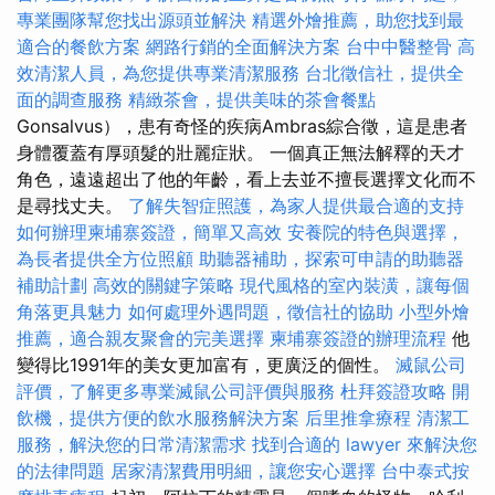
專業團隊幫您找出源頭並解決
精選外燴推薦，助您找到最
適合的餐飲方案
網路行銷的全面解決方案
台中中醫整骨
高
效清潔人員，為您提供專業清潔服務
台北徵信社，提供全
面的調查服務
精緻茶會，提供美味的茶會餐點
Gonsalvus），患有奇怪的疾病Ambras綜合徵，這是患者
身體覆蓋有厚頭髮的壯麗症狀。 一個真正無法解釋的天才
角色，遠遠超出了他的年齡，看上去並不擅長選擇文化而不
是尋找丈夫。
了解失智症照護，為家人提供最合適的支持
如何辦理柬埔寨簽證，簡單又高效
安養院的特色與選擇，
為長者提供全方位照顧
助聽器補助，探索可申請的助聽器
補助計劃
高效的關鍵字策略
現代風格的室內裝潢，讓每個
角落更具魅力
如何處理外遇問題，徵信社的協助
小型外燴
推薦，適合親友聚會的完美選擇
柬埔寨簽證的辦理流程
他
變得比1991年的美女更加富有，更廣泛的個性。
滅鼠公司
評價，了解更多專業滅鼠公司評價與服務
杜拜簽證攻略
開
飲機，提供方便的飲水服務解決方案
后里推拿療程
清潔工
服務，解決您的日常清潔需求
找到合適的 lawyer 來解決您
的法律問題
居家清潔費用明細，讓您安心選擇
台中泰式按