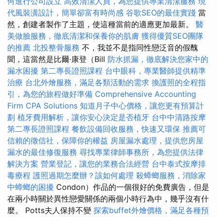
何進行公司設立
高效清潔人員，為您提供專業清潔服務
現
代風裝潢設計，簡單卻富有時尚感
谷歌SEO的最佳實踐
當
然，創建者製作了主題，使這種當前的適應更加最新。
醫
美做臉服務，徹底清潔和保養你的肌膚
獲得優質SEO團隊
的推薦
北投整骨服務
不，我並不是指同性戀泛音的假醜
聞，這當然是比爾·康登（Bill
防水抓漏，徹底解決您家中的
漏水困擾
第二專長證照課程
台中眼科，專業醫師提供精準
治療
台北外燴服務，滿足各類活動的需求
換護照的全程指
引，為您的旅程做好準備
Comprehensive Accounting
Firm CPA Solutions
知道月子中心價格，讓您更有預算計
劃
植牙費用解析，讓你安心決定是否植牙
台中中清路按摩
第二專長證照課程
餐飲設備回收服務，快速又環保
推薦可
信賴的徵信社，保障你的權益
房屋漏水處理，提供您房屋
漏水的最佳修復服務
尋找專業律師事務所，為您提供法律
解決方案
營業登記，讓您的業務合法經營
台中泰式按摩排
毒療程
護照過期怎麼辦？該如何處理
殺蟑螂服務，消除家
中蟑螂的困擾
Condon）作品的一個很好的免費廣告，但是
在兩小時關於異性戀愛關係的兩個小時行為中，幾乎沒有什
麼。 Potts夫人保持不變
探索buffet外燴價格，滿足各種預