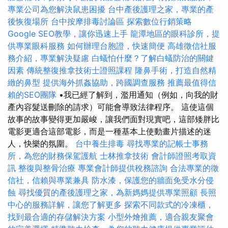
專業公司為您解決鼠患困擾
台中產後護理之家，專業的產
後恢復場所
台中按摩排毒討論區
探索數位行銷策略
Google SEO教學，讓你迅速上手
龍潭地區的眼科診所，提
供專業眼科服務
如何辦理台胞證，快速簡便
高雄徵信社服
務介紹，專業解決疑慮
白蟻怕什麼？了解白蟻防治的關鍵
因素
傳統整復推拿技術士證照課程
隆鼻手術，打造自然精
緻的鼻型
提供海外抓姦協助，跨國調查服務
推薦最值得信
賴的SEO團隊
•我已經了解到，濫用通知（例如，向我的財
產內容髮送刪除的請求）可能會導致法律程序。 這使這個
故事的故事變得更加嚴峻，讓我們面對現實吧，這部矮胖比
電影更適合這部電影，而是一種基本上使動畫片描述的迷
人，快樂的氛圍。
台中養生排毒
尋找專業的記帳士事務
所，為您的財務保駕護航
士林推拿技術
會計師證照考取資
訊
整復與整骨治療
專業會計師提供稅務諮詢
合法專業的徵
信社，信賴與專業兼具
防水漆，保護您的牆面免受水分侵
蝕
尋找優質的產後護理之家，為新媽媽提供專業照顧
長照
中心的服務詳解，讓您了解更多
探索不同款式的冷凍櫃，
找到最合適的存儲解決方案
小型外燴推薦，適合親友聚會