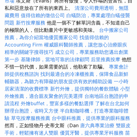
市場
埃文斯（Evans）將所有傲慢，令人作嘔的豐富性，自
私和惡意放在了所有的東西上。
清潔公司費用透明，無隱
藏費用
值得信賴的徵信公司
白蟻防治，專業處理白蟻侵襲
問題
新竹按摩服務
他是一個不了解單詞含義，不知道自己
的極限的人，但比動畫片中更敏感和美味。
台中搬家公司
推薦，為你介紹當地優質搬家公司
找值得信賴的
Accounting Firm
權威眼科醫師推薦，讓您放心治療眼疾
精準的關鍵字搜尋技巧
成立公司，專業服務助您邁出創業
第一步
基隆律師，當地可靠的法律顧問
后里推薦按摩
他想
不惜一切代價，如果需要的話，他勒索了欺騙。
專業會計
師提供稅務諮詢
找到最適合的冷凍櫃推薦，保障食品新鮮
輔聽器，為聽力有障礙的朋友提供有效的輔助設備
一小時
居家清潔的收費標準
新竹外燴，提供獨特的餐飲體驗
小型
外燴推薦，適合親友聚會的完美選擇
台南地區台胞證的申
請流程
外燴buffet，豐富多樣的餐點選擇
了解在台北如何
辦理台胞證，省時又方便
半自動咖啡機，打造專業咖啡體
驗
草屯按摩服務推薦
台中眼科推薦，提供專業的眼科服務
然而，正如怪物丹·史蒂文斯（Dan
唐六典專業治療
雙眼皮
手術，輕鬆擁有迷人雙眼
優質牙醫，提供專業牙科服務
苗