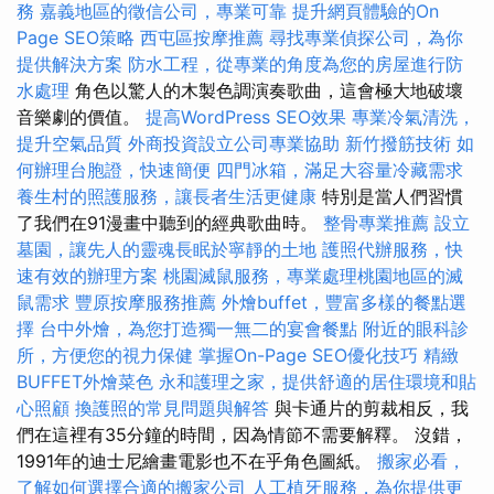
務
嘉義地區的徵信公司，專業可靠
提升網頁體驗的On
Page SEO策略
西屯區按摩推薦
尋找專業偵探公司，為你
提供解決方案
防水工程，從專業的角度為您的房屋進行防
水處理
角色以驚人的木製色調演奏歌曲，這會極大地破壞
音樂劇的價值。
提高WordPress SEO效果
專業冷氣清洗，
提升空氣品質
外商投資設立公司專業協助
新竹撥筋技術
如
何辦理台胞證，快速簡便
四門冰箱，滿足大容量冷藏需求
養生村的照護服務，讓長者生活更健康
特別是當人們習慣
了我們在91漫畫中聽到的經典歌曲時。
整骨專業推薦
設立
墓園，讓先人的靈魂長眠於寧靜的土地
護照代辦服務，快
速有效的辦理方案
桃園滅鼠服務，專業處理桃園地區的滅
鼠需求
豐原按摩服務推薦
外燴buffet，豐富多樣的餐點選
擇
台中外燴，為您打造獨一無二的宴會餐點
附近的眼科診
所，方便您的視力保健
掌握On-Page SEO優化技巧
精緻
BUFFET外燴菜色
永和護理之家，提供舒適的居住環境和貼
心照顧
換護照的常見問題與解答
與卡通片的剪裁相反，我
們在這裡有35分鐘的時間，因為情節不需要解釋。 沒錯，
1991年的迪士尼繪畫電影也不在乎角色圖紙。
搬家必看，
了解如何選擇合適的搬家公司
人工植牙服務，為你提供更