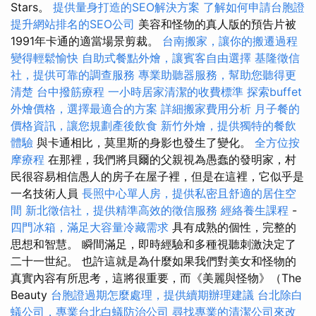
Stars。
提供量身打造的SEO解決方案
了解如何申請台胞證
提升網站排名的SEO公司
美容和怪物的真人版的預告片被
1991年卡通的適當場景剪裁。
台南搬家，讓你的搬遷過程
變得輕鬆愉快
自助式餐點外燴，讓賓客自由選擇
基隆徵信
社，提供可靠的調查服務
專業助聽器服務，幫助您聽得更
清楚
台中撥筋療程
一小時居家清潔的收費標準
探索buffet
外燴價格，選擇最適合的方案
詳細搬家費用分析
月子餐的
價格資訊，讓您規劃產後飲食
新竹外燴，提供獨特的餐飲
體驗
與卡通相比，莫里斯的身影也發生了變化。
全方位按
摩療程
在那裡，我們將貝爾的父親視為愚蠢的發明家，村
民很容易相信愚人的房子在屋子裡，但是在這裡，它似乎是
一名技術人員
長照中心單人房，提供私密且舒適的居住空
間
新北徵信社，提供精準高效的徵信服務
經絡養生課程
-
四門冰箱，滿足大容量冷藏需求
具有成熟的個性，完整的
思想和智慧。 瞬間滿足，即時經驗和多種視聽刺激決定了
二十一世紀。 也許這就是為什麼如果我們對美女和怪物的
真實內容有所思考，這將很重要，而《美麗與怪物》（The
Beauty
台胞證過期怎麼處理，提供續期辦理建議
台北除白
蟻公司，專業台北白蟻防治公司
尋找專業的清潔公司來改