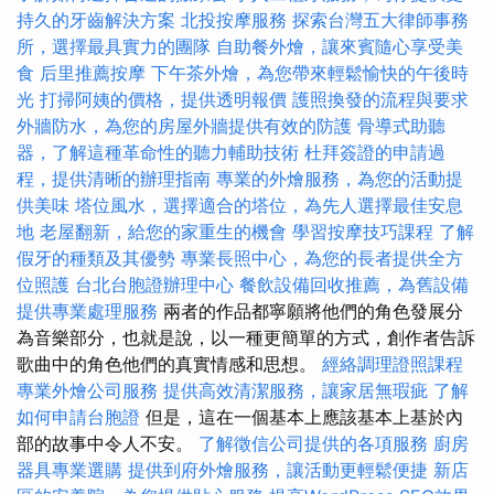
持久的牙齒解決方案
北投按摩服務
探索台灣五大律師事務
所，選擇最具實力的團隊
自助餐外燴，讓來賓隨心享受美
食
后里推薦按摩
下午茶外燴，為您帶來輕鬆愉快的午後時
光
打掃阿姨的價格，提供透明報價
護照換發的流程與要求
外牆防水，為您的房屋外牆提供有效的防護
骨導式助聽
器，了解這種革命性的聽力輔助技術
杜拜簽證的申請過
程，提供清晰的辦理指南
專業的外燴服務，為您的活動提
供美味
塔位風水，選擇適合的塔位，為先人選擇最佳安息
地
老屋翻新，給您的家重生的機會
學習按摩技巧課程
了解
假牙的種類及其優勢
專業長照中心，為您的長者提供全方
位照護
台北台胞證辦理中心
餐飲設備回收推薦，為舊設備
提供專業處理服務
兩者的作品都寧願將他們的角色發展分
為音樂部分，也就是說，以一種更簡單的方式，創作者告訴
歌曲中的角色他們的真實情感和思想。
經絡調理證照課程
專業外燴公司服務
提供高效清潔服務，讓家居無瑕疵
了解
如何申請台胞證
但是，這在一個基本上應該基本上基於內
部的故事中令人不安。
了解徵信公司提供的各項服務
廚房
器具專業選購
提供到府外燴服務，讓活動更輕鬆便捷
新店