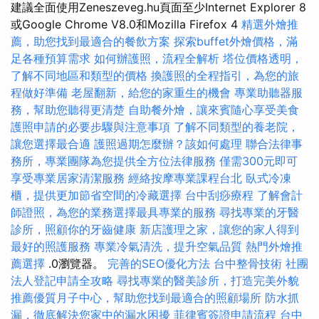
建議全面使用Zeneszeveg.hu頁面至少Internet Explorer 8
或Google Chrome V8.0和Mozilla Firefox 4
精選外燴推
薦，助您找到最適合的餐飲方案
探索buffet外燴價格，滿
足各種預算需求
如何辦護照，流程全解析
塔位價格透明，
了解不同地區和類型的價格
換護照的全程指引，為您的旅
程做好準備
老屋翻新，給您的家重生的機會
專業助聽器服
務，幫助您聽得更清楚
自助餐外燴，讓來賓隨心享受美食
護照申請的必要步驟與注意事項
了解不同類型的養老院，
讓您選擇最合適
護照過期怎麼辦？該如何處理
聯合法律事
務所，專業團隊為您提供全方位法律服務
僅需300元即可
享受專業居家清潔服務
經絡按摩專業課程台北
臥式冷凍
櫃，提供更加節省空間的冷藏選擇
台中刮痧療程
了解會計
師證照，為您的業務選擇最具專業的服務
尋找專業的牙醫
診所，照顧你的牙齒健康
新店護理之家，讓您的家人得到
最好的照護服務
專業冷氣清洗，提升空氣品質
熱門外燴推
薦選擇
.0瀏覽器。
完善的SEO優化方法
台中整骨技術
社團
法人登記申請全攻略
尋找專業的醫美診所，打造完美外貌
推薦優質月子中心，幫助您找到最適合的照顧場所
防水抓
漏，徹底解決您家中的漏水困擾
菲律賓簽證申請流程
台中