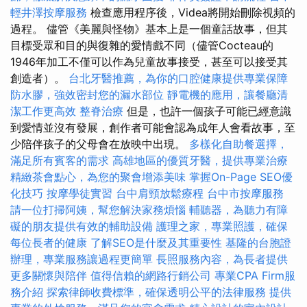
輕井澤按摩服務
檢查應用程序後，Videa將開始刪除視頻的
過程。 儘管《美麗與怪物》基本上是一個童話故事，但其
目標受眾和目的與復雜的愛情戲不同（儘管Cocteau的
1946年加工不僅可以作為兒童故事接受，甚至可以接受其
創造者）。
台北牙醫推薦，為你的口腔健康提供專業保障
防水膠，強效密封您的漏水部位
靜電機的應用，讓餐廳清
潔工作更高效
整脊治療
但是，也許一個孩子可能已經意識
到愛情並沒有發展，創作者可能會認為成年人會看故事，至
少陪伴孩子的父母會在放映中出現。
多樣化自助餐選擇，
滿足所有賓客的需求
高雄地區的優質牙醫，提供專業治療
精緻茶會點心，為您的聚會增添美味
掌握On-Page SEO優
化技巧
按摩學徒實習
台中肩頸放鬆療程
台中市按摩服務
請一位打掃阿姨，幫您解決家務煩惱
輔聽器，為聽力有障
礙的朋友提供有效的輔助設備
護理之家，專業照護，確保
每位長者的健康
了解SEO是什麼及其重要性
基隆的台胞證
辦理，專業服務讓過程更簡單
長照服務內容，為長者提供
更多關懷與陪伴
值得信賴的網路行銷公司
專業CPA Firm服
務介紹
探索律師收費標準，確保透明公平的法律服務
提供