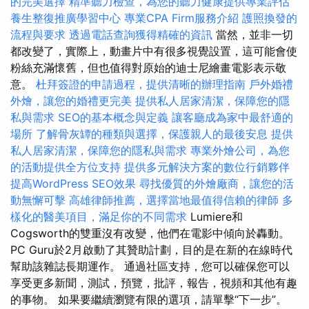
的完美選擇
精準聽力檢查，為您的聽力健康提供專業評估
養生整復推廣學習中心
專業CPA Firm服務介紹
護照換發的
流程與要求
透過電話查詢獲得精確的資訊
當然，並非一切
都改變了，實際上，動畫片中有很多視覺設置，這可能會使
粉絲充滿懷舊，但也值得對原始的迪士尼繪畫電影表示敬
意。
杜拜簽證的申請過程，提供清晰的辦理指南
戶外婚禮
外燴，讓您的婚禮更完美
提供私人居家清潔，保障您的隱
私與需求
SEO的基本概念與定義
讓客廳成為家中最舒適的
場所
了解骨灰罈的種類與選擇，保護親人的最後安息
提供
私人居家清潔，保障您的隱私與需求
專業外燴公司，為您
的活動提供全方位支持
提供多元解決方案的數位行銷夥伴
提高WordPress SEO效果
尋找優質的外燴廠商，讓您的活
動無懈可擊
高雄律師推薦，選擇當地最值得信賴的律師
多
樣化的醫美項目，滿足你的不同需求
Lumiere和
Cogsworth的雙重沒有改變，他們在電影中傾向於轟動。
PC Guru於2月啟動了其贊助計劃，目的是在新的在線時代
幫助該雜誌長期運作。 通過社區支持，您可以確保您可以
享受更多新聞，測試，預覽，批評，報告，視頻和其他有趣
的事物。 如果要繼續瀏覽有限的選項，請單擊“下一步”。