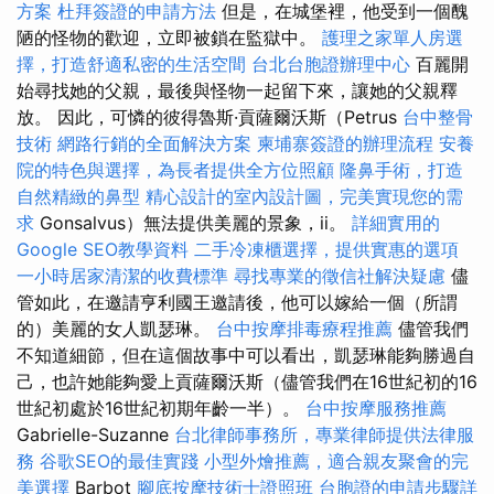
方案
杜拜簽證的申請方法
但是，在城堡裡，他受到一個醜
陋的怪物的歡迎，立即被鎖在監獄中。
護理之家單人房選
擇，打造舒適私密的生活空間
台北台胞證辦理中心
百麗開
始尋找她的父親，最後與怪物一起留下來，讓她的父親釋
放。 因此，可憐的彼得魯斯·貢薩爾沃斯（Petrus
台中整骨
技術
網路行銷的全面解決方案
柬埔寨簽證的辦理流程
安養
院的特色與選擇，為長者提供全方位照顧
隆鼻手術，打造
自然精緻的鼻型
精心設計的室內設計圖，完美實現您的需
求
Gonsalvus）無法提供美麗的景象，ii。
詳細實用的
Google SEO教學資料
二手冷凍櫃選擇，提供實惠的選項
一小時居家清潔的收費標準
尋找專業的徵信社解決疑慮
儘
管如此，在邀請亨利國王邀請後，他可以嫁給一個（所謂
的）美麗的女人凱瑟琳。
台中按摩排毒療程推薦
儘管我們
不知道細節，但在這個故事中可以看出，凱瑟琳能夠勝過自
己，也許她能夠愛上貢薩爾沃斯（儘管我們在16世紀初的16
世紀初處於16世紀初期年齡一半）。
台中按摩服務推薦
Gabrielle-Suzanne
台北律師事務所，專業律師提供法律服
務
谷歌SEO的最佳實踐
小型外燴推薦，適合親友聚會的完
美選擇
Barbot
腳底按摩技術士證照班
台胞證的申請步驟詳