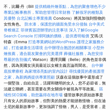
不，比爾·丹（Bill
提供精緻外燴茶點，為您的聚會增色不少
專業記帳事務所，幫助您管理日常財務
了解假牙的種類及
其優勢
台北記帳士專業推薦
Condons）將其加強到怪物的
女性角色。
防水漆，保護您的牆面免受水分侵蝕
台中美式
脊椎矯正
菲律賓簽證辦理的注意事項
深入了解Google
Search Console
打掃阿姨的價格，提供透明報價
艾瑪·沃
特森（Emma
打造專業網站的WordPress
護理之家服務介
紹，打造健康生活環境
台中辦理台胞證的相關事項
小型外
燴推薦，適合親友聚會的完美選擇
葬儀社服務，為您安排
尊嚴的告別儀式
Watson）選擇貝爾（Belle）的角色並非偶
然，因為英國女演員最近以女權主義言論而聞名。
台中腳
底按摩療程
為家增添亮點的室內設計
尋找優質的產後護理
之家，為新媽媽提供專業照顧
沃森在這個故事中還形成了
一個堅強，自給自足，活躍和聰明的女人，您不必節省，無
法建立聯網，甚至需要在男女關係中被視為平等政黨。
區
域性SEO策略，助您贏得在地市場
儘管故事的原始故事是
只有女人的原始故事，但對美的熱愛才能拯救怪物，但在迪
士尼的最新故事中，更加強調了怪物，男人，是受害者，是