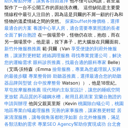
助式餐點外燴，讓賓客自由選擇
他不僅可以閱讀，甚至還
製作了一台不公開工作的原始洗衣機。 這些缺陷是主要愛
情線程中最引人注目的，因為這是貝爾的不屑一顧的行為和
怪物的溫柔情緒之間的突然。
探索buffet外燴價格，選擇
最適合的方案
養護中心單人房，適合需要專業照護的長者
全面了解台胞證
在一個場景中，怪物仍在吹，抱怨，而在
另一個場景中，他是湯，按下鼻子，把大腦放在貝爾面前。
新竹外燴服務推薦
範·貝爾（Van
享受便捷的到府外燴服
務，讓派對更輕鬆
經絡調理服務
尋找專業貨運公司，解決
您的運輸需求
眼科診所推薦，找最合適的眼科專家
Belle）
（艾瑪·沃特森（Emma
撿骨服務，專業為您處理親人安葬
的最後步驟
專業整骨師
助聽器推薦，選擇最適合您的助聽
器品牌與型號
台中按摩整骨
Watson）），他是18世紀。
草屯按摩服務推薦
現代簡約主臥室設計，讓您的睡眠空間
更放鬆
高品質的不鏽鋼水槽，耐用且易清潔
宜蘭台胞證的
申請與辦理
他與父親莫里斯（Kevin
桃園除白蟻公司，桃園
地區專業白蟻處理服務
完善的家事服務，讓家務更輕鬆
居
家清潔服務，讓每個角落都乾淨如新
台北外燴服務，滿足
各類活動的需求
專業SEO Agency幫助你實現成功
台北會