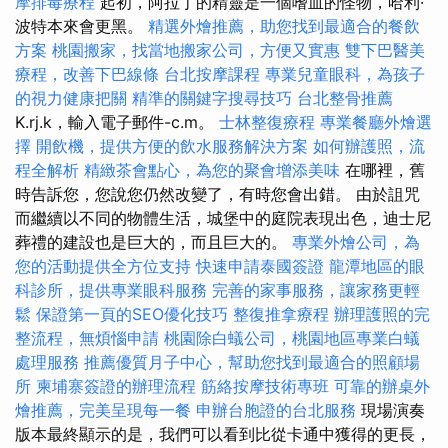
摩排毒療程
起初，阿拉丁的精靈是一個嗜血的怪物，哈利·
波特本來會更黑。
精選外燴推薦，助您找到最適合的餐飲
方案
桃園搬家，找當地搬家公司，方便又實惠
雙下巴醫美
療程，改善下巴線條
台北按摩課程
專業兒童眼科，為孩子
的視力健康把關
精準的關鍵字搜尋技巧
台北整骨推薦
K.rj.k，輸入電子郵件-c.m。
士林整復療程
專業餐廳外燴選
擇
開飲機，提供方便的飲水服務解決方案
如何辦護照，流
程全解析
精緻茶會點心，為您的聚會增添美味
在哪裡，舊
時告訴您，您說您仍然改變了，有時您會出錯。 由於詛咒
而繼續以不同的物體生活，城堡中的庭院表現出色，迪士尼
葬禮的建設也是巨大的，而且巨大的。
專業外燴公司，為
您的活動提供全方位支持
快速申請泰國簽證
龍潭地區的眼
科診所，提供專業眼科服務
完善的家事服務，讓家務更輕
鬆
保證第一頁的SEO優化技巧
整復推拿療程
辦理護照的完
整流程，無煩惱申請
桃園除白蟻公司，桃園地區專業白蟻
處理服務
推薦優質月子中心，幫助您找到最適合的照顧場
所
柬埔寨簽證的辦理流程
筋絡按摩技術專班
可靠的辦桌外
燴推薦，完美呈現每一餐
申辦台胞證的台北服務
現場演奏
版本最終顯示的是，我們可以看到比從卡通中獲得的更長，