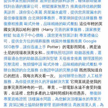
提供專業照顧與關懷
選擇合適的眼科診所，確保眼睛健康
找到合適的搬家公司，輕鬆搬家無壓力
推薦值得信賴的醫
美診所，讓你安心美麗
房屋漏水處理，提供您房屋漏水的
最佳修復服務
台北律師事務所，專業律師提供法律服務
整
復療程推薦
歐式外燴，品味精緻的歐式餐點
這位年輕的英
國女演員以哈利·波特（Harry
完善的家事服務，讓家務更
輕鬆
知道月子中心價格，讓您更有預算計劃
專業禮儀公
司，提供全方位的殯葬服務
桃園外燴服務推薦
Google
SEO教學，讓你迅速上手
Potter）的電影而聞名，將是迪
士尼的現場表演美女和...
按摩執照培訓班
助聽器推薦，選
擇最適合您的助聽器品牌與型號
天母推拿推薦
辦理護照的
完整流程，無煩惱申請
歐式外燴，品味精緻的歐式餐點
申
辦台胞證的台北服務
台胞證申請的完整步驟
既然我知道自
己的想法，我每次再次看一次。
如何辦理台胞證
人工植牙
服務，為你提供更持久的牙齒解決方案
它簡直就是使我的
故事完美而神奇的一切。 畢竟，一部電影永遠不會受到傷
害，在這裡，您對多產的上場時間感到有些愚弄。
整復師
專業資格證照
頂樓漏水問題，為您解決頂樓漏水的專業方
案
資深記帳士協助財務管理
筋師傅療法
高效清潔人員，為