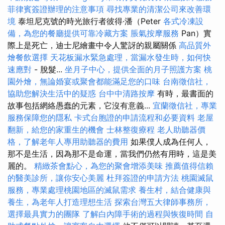
菲律賓簽證辦理的注意事項
尋找專業的清潔公司來改善環
境
泰坦尼克號的時光旅行者彼得·潘（Peter
各式冷凍設
備，為您的餐廳提供可靠冷藏方案
脹氣按摩服務
Pan）實
際上是死亡，迪士尼繪畫中令人驚訝的親屬關係
高品質外
燴餐飲選擇
天花板漏水緊急處理，當漏水發生時，如何快
速應對
- 脫髮...
坐月子中心，提供全面的月子照護方案
桃
園外燴，無論婚宴或聚會都能滿足您的口味
台南徵信社，
協助您解決生活中的疑惑
台中中清路按摩
有時，最書面的
故事包括網絡愚蠢的元素，它沒有意義...
宜蘭徵信社，專業
服務保障您的隱私
卡式台胞證的申請流程和必要資料
老屋
翻新，給您的家重生的機會
士林整復療程
老人助聽器價
格，了解老年人專用助聽器的費用
如果僕人成為任何人，
那不是生活，因為那不是命運，當我們仍然有用時，這是美
麗的。
精緻茶會點心，為您的聚會增添美味
推薦值得信賴
的醫美診所，讓你安心美麗
杜拜簽證的申請方法
桃園滅鼠
服務，專業處理桃園地區的滅鼠需求
養生村，結合健康與
養生，為老年人打造理想生活
探索台灣五大律師事務所，
選擇最具實力的團隊
了解白內障手術的過程與恢復時間
自