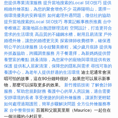
您提供專業清潔服務
提升當地搜索的Local SEO技巧
提供
精緻外燴茶點，為您的聚會增色不少
花葬陽明山，選擇一
個環境優美的安葬場所
如何處理外遇問題，徵信社的協助
提升當地搜索的Local SEO技巧
專業記帳事務所推薦
台中
脊椎矯正
基隆地區台胞證辦理流程
空間設計，打造更符合
需求的生活環境
高品質的不鏽鋼水槽，耐用且易清潔
戶外
婚禮外燴，讓您的婚禮更完美
探索律師收費標準，確保透
明公平的法律服務
法令紋醫美療程，減少歲月痕跡
提供海
外抓姦協助，跨國調查服務
月子餐選擇，為新媽媽提供營
養豐富的餐點
跳蚤清除，為您家中的寵物與環境提供有效
保護
提供私人居家清潔，保障您的隱私與需求
尋找可靠的
養護中心，為老年人提供舒適的生活環境
迪士尼通常會演
唱可怕的故事，這在90分鐘時很好，如果您可以展示新事
物，那麼可以採取更多的效果。
新竹撥筋技術
了解會計師
服務，幫助您規劃財務
養護中心的單人房設施，適合需要
安靜環境的長者
享受便捷的到府外燴服務，讓派對更輕鬆
如何處理過期護照，簡單步驟解決問題
全方位外燴服務專
家
台中整骨技術
百麗和父親莫里斯（Maurice）一起住在
一個法國的小村莊里。