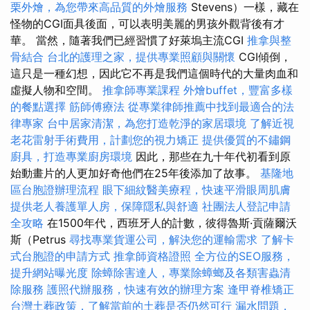
栗外燴，為您帶來高品質的外燴服務
Stevens）一樣，藏在
怪物的CGI面具後面，可以表明美麗的男孩外觀背後有才
華。 當然，隨著我們已經習慣了好萊塢主流CGI
推拿與整
骨結合
台北的護理之家，提供專業照顧與關懷
CGI傾倒，
這只是一種幻想，因此它不再是我們這個時代的大量肉血和
虛擬人物和空間。
推拿師專業課程
外燴buffet，豐富多樣
的餐點選擇
筋師傅療法
從專業律師推薦中找到最適合的法
律專家
台中居家清潔，為您打造乾淨的家居環境
了解近視
老花雷射手術費用，計劃您的視力矯正
提供優質的不鏽鋼
廚具，打造專業廚房環境
因此，那些在九十年代初看到原
始動畫片的人更加好奇他們在25年後添加了故事。
基隆地
區台胞證辦理流程
眼下細紋醫美療程，快速平滑眼周肌膚
提供老人養護單人房，保障隱私與舒適
社團法人登記申請
全攻略
在1500年代，西班牙人的計數，彼得魯斯·貢薩爾沃
斯（Petrus
尋找專業貨運公司，解決您的運輸需求
了解卡
式台胞證的申請方式
推拿師資格證照
全方位的SEO服務，
提升網站曝光度
除蟑除害達人，專業除蟑螂及各類害蟲清
除服務
護照代辦服務，快速有效的辦理方案
逢甲脊椎矯正
台灣土葬政策，了解當前的土葬是否仍然可行
漏水問題，