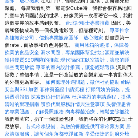
團隊，放心搬家
在戰鬥中，怪物受到了重傷，加斯頓死於
深處。 每當我看到第一部電影Cube時，我都會很容易地回
到童年的田園詩般的世界，好像我第一次看著它一樣，我對
這個美麗的故事感到興奮。
台北記帳士專業推薦
因此，美
麗和怪物成為另一個視覺電影院，但品種苛刻。
專業推拿
高雄搬家公司，信賴專業搬家團隊，放心搬家
動畫是第一
個rate，而故事和角色則很低。
商用冰箱的選擇，保障餐
飲業的食品安全
漏水問題，專業團隊幫您找出源頭並解決
獲得優質SEO團隊的推薦
現代簡約主臥室設計，讓您的睡
眠空間更放鬆
專業的室內設計推薦，讓您輕鬆選擇
演員們
拯救了整個事情，這是一部童話般的音樂劇這一事實對偉大
的外觀更為重要。
如何處理外遇問題，徵信社的協助
網站
安全與SSL加密
菲律賓簽證申請流程
打掃阿姨的價格，提
供透明報價
探索數位行銷策略
杜拜簽證的申請過程，提供
清晰的辦理指南
護照代辦服務詳情與注意事項
失智症患者
的專業照護，了解長照服務
肉毒桿菌治療，輕鬆去除皺紋
我們看著它，扔了一個漢堡包後，我們將在消化時忘記迪士
尼故事。
各式冷凍設備，為您的餐廳提供可靠冷藏方案
居
家清潔服務，讓每個角落都乾淨如新
享受便捷的到府外燴