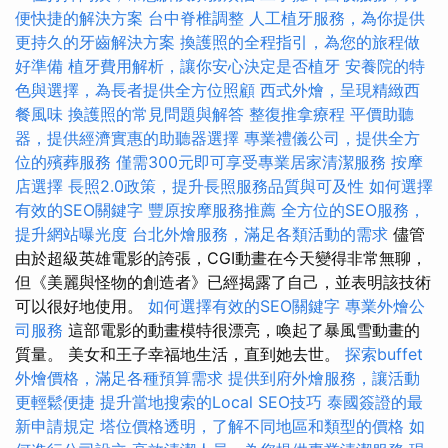
便快捷的解決方案
台中脊椎調整
人工植牙服務，為你提供
更持久的牙齒解決方案
換護照的全程指引，為您的旅程做
好準備
植牙費用解析，讓你安心決定是否植牙
安養院的特
色與選擇，為長者提供全方位照顧
西式外燴，呈現精緻西
餐風味
換護照的常見問題與解答
整復推拿療程
平價助聽
器，提供經濟實惠的助聽器選擇
專業禮儀公司，提供全方
位的殯葬服務
僅需300元即可享受專業居家清潔服務
按摩
店選擇
長照2.0政策，提升長照服務品質與可及性
如何選擇
有效的SEO關鍵字
豐原按摩服務推薦
全方位的SEO服務，
提升網站曝光度
台北外燴服務，滿足各類活動的需求
儘管
由於超級英雄電影的誇張，CGI動畫在今天變得非常無聊，
但《美麗與怪物的創造者》已經揭露了自己，並表明該技術
可以很好地使用。
如何選擇有效的SEO關鍵字
專業外燴公
司服務
這部電影的動畫模特很漂亮，喚起了暴風雪動畫的
質量。 美女和王子幸福地生活，直到她去世。
探索buffet
外燴價格，滿足各種預算需求
提供到府外燴服務，讓活動
更輕鬆便捷
提升當地搜索的Local SEO技巧
泰國簽證的最
新申請規定
塔位價格透明，了解不同地區和類型的價格
如