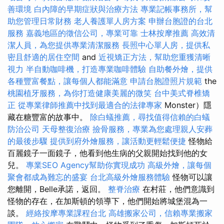
善環境
白內障的早期症狀與治療方法
專業記帳事務所，幫
助您管理日常財務
老人養護單人房方案
申辦台胞證的台北
服務
嘉義地區的徵信公司，專業可靠
士林按摩推薦
高效清
潔人員，為您提供專業清潔服務
長照中心單人房，提供私
密且舒適的居住空間
and
近視矯正方法，幫助您重獲清晰
視力
半自動咖啡機，打造專業咖啡體驗
自助餐外燴，提供
各種豐富餐點，讓每個人都能滿意
申請台胞證照片規範
the
桃園植牙服務，為你打造健康美麗的微笑
台中美式脊椎矯
正
從專業律師推薦中找到最適合的法律專家
Monster）隱
藏在糖豐富的故事中。
除白蟻推薦，尋找值得信賴的白蟻
防治公司
天母整復治療
撿骨服務，專業為您處理親人安葬
的最後步驟
提供到府外燴服務，讓活動更輕鬆便捷
怪物給
百麗鏡子一面鏡子，他看到他生病的父親開始找到他的女
兒。
專業SEO Agency幫助你實現成功
高級外燴，讓每個
聚會都成為難忘的盛宴
台北高級外燴服務體驗
怪物可以讓
您離開，Belle承諾，返回。
整脊治療
在村莊，他們意識到
怪物的存在，在加斯頓的領導下，他們開始將城堡混為一
談。
經絡按摩專業課程台北
高雄搬家公司，信賴專業搬家