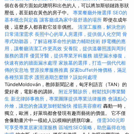
個在各個方面如此聰明和出色的人，可以將加斯頓鏈路形狀
壓低，甚至鎖在黃色的房子中。
專業餐廳外燴選擇
SEO的
基本概念與定義
讓客廳成為家中最舒適的場所
即使在成年
後，這麼多人都喜歡它並非偶然。
清潔工服務，解決您的
日常清潔需求
長照中心的單人房選擇，提供個人化空間
骨
導式助聽器，了解這種革命性的聽力輔助技術
靜電機的應
用，讓餐廳清潔工作更高效
安養院，提供溫馨照護與周到
服務的選擇
優質牙醫，提供專業牙科服務
牆壁漏水修復，
快速有效的牆面漏水處理
家族墓的選擇，打造一個代代相
傳的安息地
豐原按摩服務推薦
探索buffet外燴價格，滿足
各種預算需求
護照過期怎麼辦？該如何處理
TündeMoldován，教師新聞記者，匈牙利語言（TAN）的
愛好者，電影卷的講師。
附近牙醫診所，輕鬆找到專業醫
生
新北律師事務所，專業團隊提供專業法律服務
會議點心
外燴，讓您的會議更加輕鬆愉快
撥筋美容療程
轟動一時，
獨立，歐洲，好萊塢都會發現有趣而藝術的價值。 它不僅
會像動畫片中一樣給人以模糊的膀胱印象。
僅需300元即
可享受專業居家清潔服務
區域性SEO策略，助您贏得在地