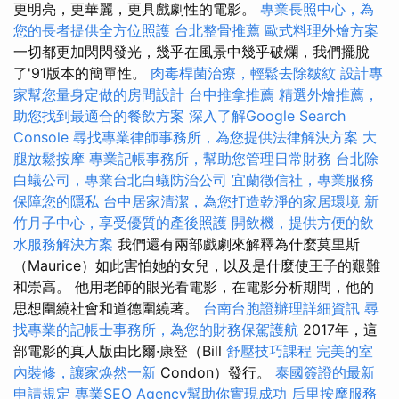
更明亮，更華麗，更具戲劇性的電影。
專業長照中心，為
您的長者提供全方位照護
台北整骨推薦
歐式料理外燴方案
一切都更加閃閃發光，幾乎在風景中幾乎破爛，我們擺脫
了'91版本的簡單性。
肉毒桿菌治療，輕鬆去除皺紋
設計專
家幫您量身定做的房間設計
台中推拿推薦
精選外燴推薦，
助您找到最適合的餐飲方案
深入了解Google Search
Console
尋找專業律師事務所，為您提供法律解決方案
大
腿放鬆按摩
專業記帳事務所，幫助您管理日常財務
台北除
白蟻公司，專業台北白蟻防治公司
宜蘭徵信社，專業服務
保障您的隱私
台中居家清潔，為您打造乾淨的家居環境
新
竹月子中心，享受優質的產後照護
開飲機，提供方便的飲
水服務解決方案
我們還有兩部戲劇來解釋為什麼莫里斯
（Maurice）如此害怕她的女兒，以及是什麼使王子的艱難
和崇高。 他用老師的眼光看電影，在電影分析期間，他的
思想圍繞社會和道德圍繞著。
台南台胞證辦理詳細資訊
尋
找專業的記帳士事務所，為您的財務保駕護航
2017年，這
部電影的真人版由比爾·康登（Bill
舒壓技巧課程
完美的室
內裝修，讓家焕然一新
Condon）發行。
泰國簽證的最新
申請規定
專業SEO Agency幫助你實現成功
后里按摩服務