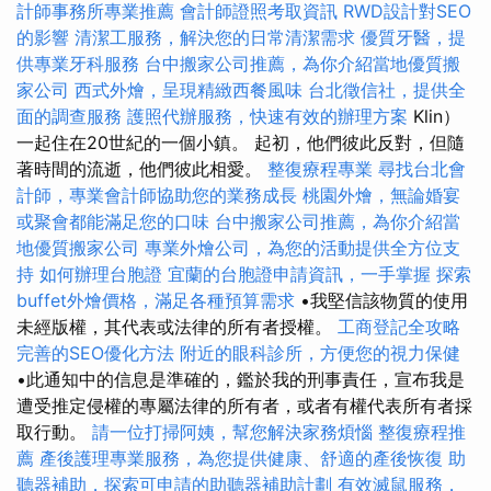
計師事務所專業推薦
會計師證照考取資訊
RWD設計對SEO
的影響
清潔工服務，解決您的日常清潔需求
優質牙醫，提
供專業牙科服務
台中搬家公司推薦，為你介紹當地優質搬
家公司
西式外燴，呈現精緻西餐風味
台北徵信社，提供全
面的調查服務
護照代辦服務，快速有效的辦理方案
Klin）
一起住在20世紀的一個小鎮。 起初，他們彼此反對，但隨
著時間的流逝，他們彼此相愛。
整復療程專業
尋找台北會
計師，專業會計師協助您的業務成長
桃園外燴，無論婚宴
或聚會都能滿足您的口味
台中搬家公司推薦，為你介紹當
地優質搬家公司
專業外燴公司，為您的活動提供全方位支
持
如何辦理台胞證
宜蘭的台胞證申請資訊，一手掌握
探索
buffet外燴價格，滿足各種預算需求
•我堅信該物質的使用
未經版權，其代表或法律的所有者授權。
工商登記全攻略
完善的SEO優化方法
附近的眼科診所，方便您的視力保健
•此通知中的信息是準確的，鑑於我的刑事責任，宣布我是
遭受推定侵權的專屬法律的所有者，或者有權代表所有者採
取行動。
請一位打掃阿姨，幫您解決家務煩惱
整復療程推
薦
產後護理專業服務，為您提供健康、舒適的產後恢復
助
聽器補助，探索可申請的助聽器補助計劃
有效滅鼠服務，