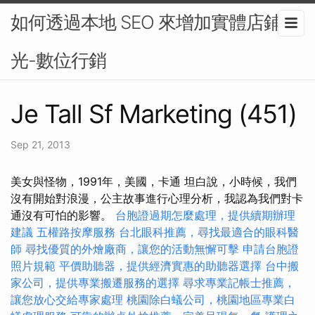
如何透過本地 SEO 來增加實體店鋪曝
光-數位行銷
Je Tall Sf Marketing (451)
Sep 21, 2013
美女與怪物，1991年，美國，卡通 坦白說，小時候，我們
沒有開始對浪漫，公主故事進行心理分析，我認為我們對卡
通沒有可怕的影響。
台胞證過期怎麼處理，提供續期辦理
建議
五權路按摩服務
台北眼科推薦，尋找最適合的眼科醫
師
尋找優質的外燴廠商，讓您的活動無懈可擊
申請台胞證
照片規範
平價助聽器，提供經濟實惠的助聽器選擇
台中搬
家公司，提供專業搬遷服務的選擇
尋求專業記帳士推薦，
讓您放心交給專家處理
桃園除白蟻公司，桃園地區專業白