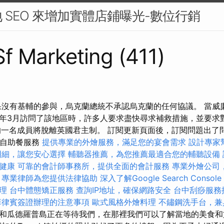
 SEO 來增加實體店鋪曝光-數位行銷
 Sf Marketing (411)
果沒有基輔的參與，烏克蘭總統不承認烏克蘭的任何協議。 當威
年3月訪問了該地區時，許多人要求盡快尋求補救措施，並要求對
的一名成員將脫離英國君主制。 訂閱更新頁面後，訂閱問題出了
 自助餐服務
提供專業的外燴服務，滿足您的宴會需求
設計專家
明細，讓您安心選擇
輔聽器推薦，為您推薦最適合您的輔聽設備
健康
可靠的會計師事務所，提供全面的會計服務
專業外燴公司
，專業律師為您提供法律協助
深入了解Google Search Console
理
台中體態矯正服務
查詢IP地址，確保網路安全
台中刮痧服務
菲律賓簽證辦理的注意事項
歐式風格外燴料理
不鏽鋼洗手台，兼
和瓜德羅普島正在等待我們，在那裡我們可以了解當地的美食和