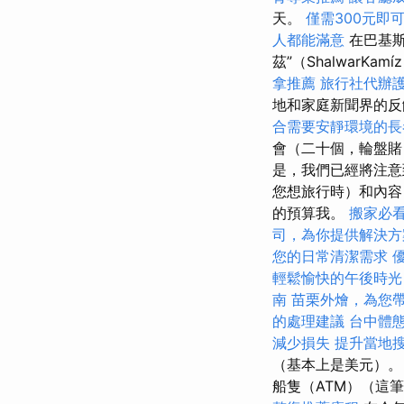
天。
僅需300元即
人都能滿意
在巴基斯
茲”（ShalwarK
拿推薦
旅行社代辦
地和家庭新聞界的
合需要安靜環境的長
會（二十個，輪盤賭
是，我們已經將注意
您想旅行時）和內容
的預算我。
搬家必
司，為你提供解決方
您的日常清潔需求
輕鬆愉快的午後時光
南
苗栗外燴，為您
的處理建議
台中體
減少損失
提升當地搜索
（基本上是美元）
船隻（ATM）（這