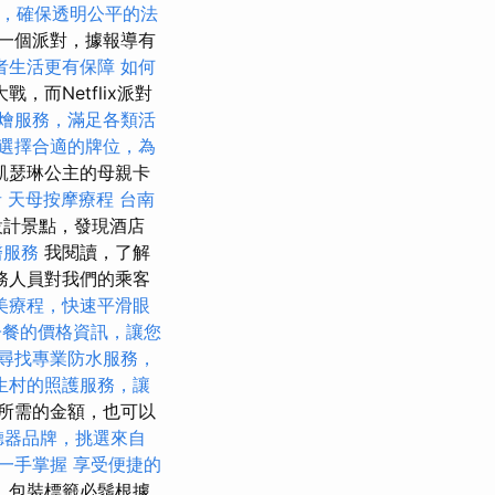
，確保透明公平的法
一個派對，據報導有
者生活更有保障
如何
，而Netflix派對
燴服務，滿足各類活
選擇合適的牌位，為
凱瑟琳公主的母親卡
者
天母按摩療程
台南
設計景點，發現酒店
醫服務
我閱讀，了解
 服務人員對我們的乘客
美療程，快速平滑眼
子餐的價格資訊，讓您
尋找專業防水服務，
生村的照護服務，讓
所需的金額，也可以
聽器品牌，挑選來自
一手掌握
享受便捷的
 包裝標籤必鬚根據