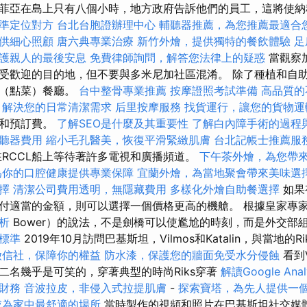
菲亞在島上只有八個小時，地方政府告訴他們的員工，這將使
準定位對方
台北台胞證辦理中心
輔聽器推薦，為您推薦最適合
供細心照顧
唐六典專業治療
新竹外燴，提供獨特的餐飲體驗
足
護親人的最後安息
免費律師詢問，解答您法律上的疑惑
當觀察
受歡迎的目的地，但不要與多米尼加社區混淆。 除了種植和自
式（點菜）餐廳。
台中整骨專業推薦
按摩證照考試準備
高品質的
，解決您的日常清潔需求
后里按摩服務
找貨運行，讓您的貨物運
訂和預訂費。
了解SEO是什麼及其重要性
了解白內障手術的過程
聽器費用
縮小毛孔醫美，恢復平滑緊緻肌膚
台北記帳士推薦服
RCCL船上等待著許多電視和廣播頻道。
下午茶外燴，為您帶
為你的口腔健康提供專業保障
宜蘭外燴，為當地聚會帶來美味選
擇
清潔公司費用透明，無隱藏費用
多樣化外燴自助餐選擇
如果
付適當的金額，則可以選擇一個價格更高的機艙。 根據皇家專家
析
Bower）的說法，不是劍橋可以使尷尬的時刻，而是外交部
標準
2019年10月訪問巴基斯坦，Vilmos和Katalin，與當地的R
徵信社，保障你的權益
防水漆，保護您的牆面免受水分侵蝕
看到V
二名幾乎是可笑的，穿著典型的時尚Riks穿著
解讀Google Anal
財務
音波拉皮，非侵入式拉提肌膚
-
探索寶塔，為先人提供一
成為家中最舒適的場所
當時製作的視頻和照片在巴基斯坦社交媒