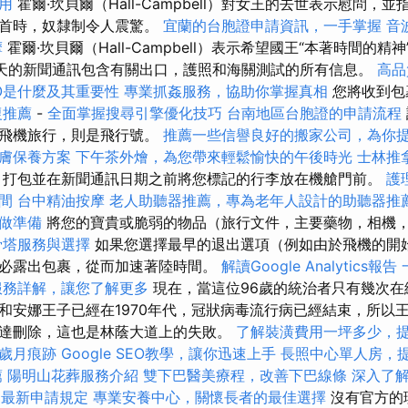
用
霍爾·坎貝爾（Hall-Campbell）對女王的去世表示慰問，
元首時，奴隸制令人震驚。
宜蘭的台胞證申請資訊，一手掌握
音
摩
霍爾·坎貝爾（Hall-Campbell）表示希望國王“本著時間的精
一天的新聞通訊包含有關出口，護照和海關測試的所有信息。
高品
O是什麼及其重要性
專業抓姦服務，協助你掌握真相
您將收到包
復推薦
-
全面掌握搜尋引擎優化技巧
台南地區台胞證的申請流程
乘飛機旅行，則是飛行號。
推薦一些信譽良好的搬家公司，為你
膚保養方案
下午茶外燴，為您帶來輕鬆愉快的午後時光
士林推
打包並在新聞通訊日期之前將您標記的行李放在機艙門前。
護
間
台中精油按摩
老人助聽器推薦，專為老年人設計的助聽器推
做準備
將您的寶貴或脆弱的物品（旅行文件，主要藥物，相機
骨塔服務與選擇
如果您選擇最早的退出選項（例如由於飛機的開
必露出包裹，從而加速著陸時間。
解讀Google Analytics報告
服務詳解，讓您了解更多
現在，當這位96歲的統治者只有幾次在
和安娜王子已經在1970年代，冠狀病毒流行病已經結束，所以王
達刪除，這也是林蔭大道上的失敗。
了解裝潢費用一坪多少，
歲月痕跡
Google SEO教學，讓你迅速上手
長照中心單人房，
薦
陽明山花葬服務介紹
雙下巴醫美療程，改善下巴線條
深入了解G
的最新申請規定
專業安養中心，關懷長者的最佳選擇
沒有官方的