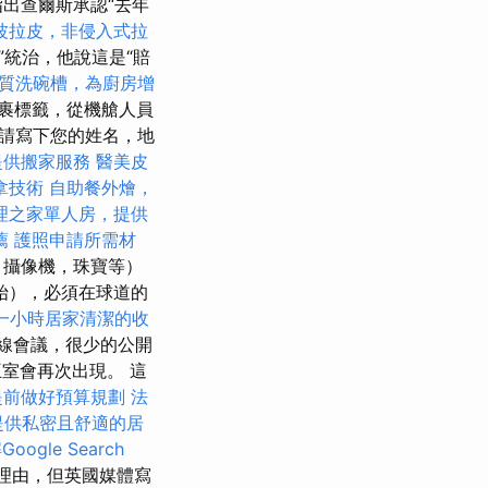
並指出查爾斯承認“去年
波拉皮，非侵入式拉
神”統治，他說這是“賠
質洗碗槽，為廚房增
裹標籤，從機艙人員
請寫下您的姓名，地
提供搬家服務
醫美皮
拿技術
自助餐外燴，
理之家單人房，提供
薦
護照申請所需材
，攝像機，珠寶等）
始），必須在球道的
一小時居家清潔的收
線會議，很少的公開
室會再次出現。 這
提前做好預算規劃
法
提供私密且舒適的居
oogle Search
理由，但英國媒體寫