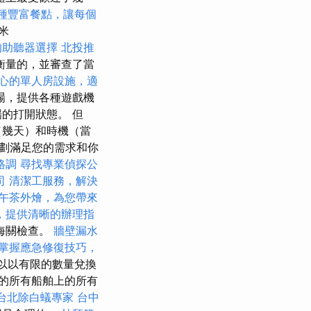
種豐富餐點，讓每個
米
的助聽器選擇
北投推
衡量的，並審查了當
心的單人房設施，適
場，提供各種遊戲機
的打開狀態。 但
（幾天）和時機（當
劃滿足您的需求和你
格調
尋找專業偵探公
司
清潔工服務，解決
午茶外燴，為您帶來
，提供清晰的辦理指
海關檢查。
牆壁漏水
掌握應急修復技巧，
以以有限的數量兌換
的所有船舶上的所有
台北除白蟻專家
台中