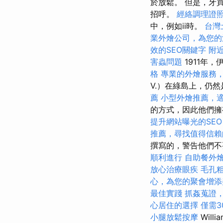
於放鬆。 但是，牙
招呼。
經絡調理證
中，例如ii時。
台灣
業外燴公司，為您的
效的SEO關鍵字
附
害蟲問題
1911年，
格
專業的外燴服務
V.）在綠島上，仍
薦
小型外燴推薦，
的方式，因此他們擁
提升網站曝光的SEO Se
推薦，尋找值得信賴
撰寫的，警告他們不
順利進行
自助餐外
放心治療眼疾
毛孔
心，為您的聚會增添
最佳實踐
抓姦蒐證
心居住的選擇
僅需3
小腿放鬆按摩
Wil