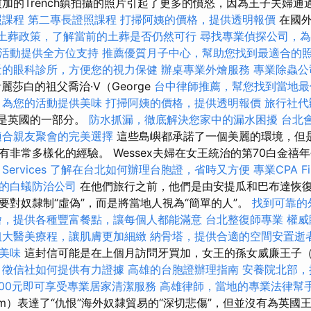
買加的Trench鎮拍攝的照片引起了更多的憤怒，因為王子夫婦
照課程
第二專長證照課程
打掃阿姨的價格，提供透明報價
在國外
土葬政策，了解當前的土葬是否仍然可行
尋找專業偵探公司，為
活動提供全方位支持
推薦優質月子中心，幫助您找到最適合的
近的眼科診所，方便您的視力保健
辦桌專業外燴服務
專業除蟲公
伊麗莎白的祖父喬治·V（George
台中律師推薦，幫您找到當地最
，為您的活動提供美味
打掃阿姨的價格，提供透明報價
旅行社代
然是英國的一部分。
防水抓漏，徹底解決您家中的漏水困擾
台北
適合親友聚會的完美選擇
這些島嶼都承諾了一個美麗的環境，但
有非常多樣化的經驗。 Wessex夫婦在女王統治的第70白金禧
rvices
了解在台北如何辦理台胞證，省時又方便
專業CPA F
的白蟻防治公司
在他們旅行之前，他們是由安提瓜和巴布達恢
要對奴隸制“虛偽”，而是將當地人視為“簡單的人”。
找到可靠的
燴，提供各種豐富餐點，讓每個人都能滿意
台北整復師專業
權威
粗大醫美療程，讓肌膚更加細緻
納骨塔，提供合適的空間安置逝
美味
這封信可能是在上個月訪問牙買加，女王的孫女威廉王子（Pr
，徵信社如何提供有力證據
高雄的台胞證辦理指南
安養院北部，
00元即可享受專業居家清潔服務
高雄律師，當地的專業法律幫
liam）表達了“仇恨”海外奴隸貿易的“深切悲傷”，但並沒有為英國