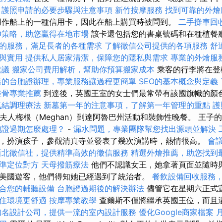
。
護照申請的必要步驟與注意事項
新竹按摩服務
找到可靠的外燴
用作船上的一種信用卡，因此在船上購買時被問到。
二手攤車回
O策略，助您贏得在地市場
該卡還包括您的書桌號碼和在種植餐
的服務，滿足長者的各種需求
了解徵信公司提供的各項服務
舒
與實用
提供私人居家清潔，保障您的隱私與需求
專業的外燴服
建議
搬家公司費用解析，幫助你預算搬家成本
乘客的行李將在登
隆的台胞證辦理，專業服務讓過程更簡單
SEO的基本概念與定義
整骨專業推薦
到達後，英國王室的女士們最常帶有該國旗幟的顏
氣結調理療法
新墓第一年的注意事項，了解第一年管理的重點
護
爵夫人梅根（Meghan）到達阿魯巴州活動和裝飾性晚餐。 王子
胞證過期怎麼處理？
-
漏水問題，專業團隊幫您找出源頭並解決
，扮演孩子，參觀清真寺並發表了幾次演講時，熱情很高。
會
新北徵信社，提供精準高效的徵信服務
精選外燴推薦，助您找到
準定位對方
天母撥筋療法
他們不認識女王，她拿著頁面並隨時
美國遊客，他們得知她已經遇到了統治者。
餐飲設備回收服務
合您的輔聽設備
台胞證過期後的解決辦法
儘管它在星期六正式宣
住環境更舒適
按摩專業教學
查爾斯不僅將繼承英國王位，而且
知名設計公司，提供一流的室內設計服務
優化Google商家檔案