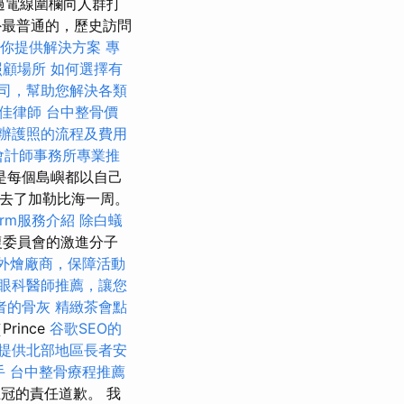
通過電線圍欄向人群打
最普通的，歷史訪問
你提供解決方案
專
照顧場所
如何選擇有
司，幫助您解決各類
佳律師
台中整骨價
辦護照的流程及費用
會計師事務所專業推
是每個島嶼都以自己
年去了加勒比海一周。
irm服務介紹
除白蟻
復委員會的激進分子
外燴廠商，保障活動
眼科醫師推薦，讓您
者的骨灰
精緻茶會點
ince
谷歌SEO的
提供北部地區長者安
手
台中整骨療程推薦
王冠的責任道歉。 我