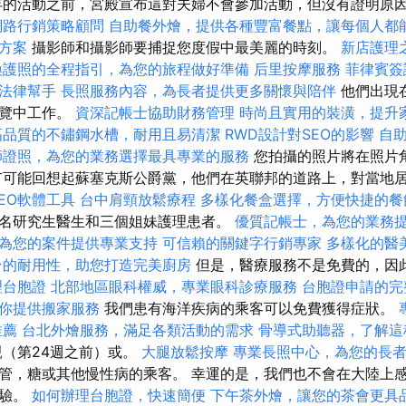
的活動之前，宮殿宣布這對夫婦不會參加活動，但沒有證明原
網路行銷策略顧問
自助餐外燴，提供各種豐富餐點，讓每個人都
方案
攝影師和攝影師要捕捉您度假中最美麗的時刻。
新店護理
換護照的全程指引，為您的旅程做好準備
后里按摩服務
菲律賓簽
法律幫手
長照服務內容，為長者提供更多關懷與陪伴
他們出現
遊覽中工作。
資深記帳士協助財務管理
時尚且實用的裝潢，提升
高品質的不鏽鋼水槽，耐用且易清潔
RWD設計對SEO的影響
自
師證照，為您的業務選擇最具專業的服務
您拍攝的照片將在照片
有可能回想起蘇塞克斯公爵黨，他們在英聯邦的道路上，對當地
EO軟體工具
台中肩頸放鬆療程
多樣化餐盒選擇，方便快捷的餐
名研究生醫生和三個姐妹護理患者。
優質記帳士，為您的業務
為您的案件提供專業支持
可信賴的關鍵字行銷專家
多樣化的醫
台的耐用性，助您打造完美廚房
但是，醫療服務不是免費的，因
理台胞證
北部地區眼科權威，專業眼科診療服務
台胞證申請的完
你提供搬家服務
我們患有海洋疾病的乘客可以免費獲得症狀。
推薦
台北外燴服務，滿足各類活動的需求
骨導式助聽器，了解這
（第24週之前）或。
大腿放鬆按摩
專業長照中心，為您的長
管，糖或其他慢性病的乘客。 幸運的是，我們也不會在大陸上
體驗。
如何辦理台胞證，快速簡便
下午茶外燴，讓您的茶會更具