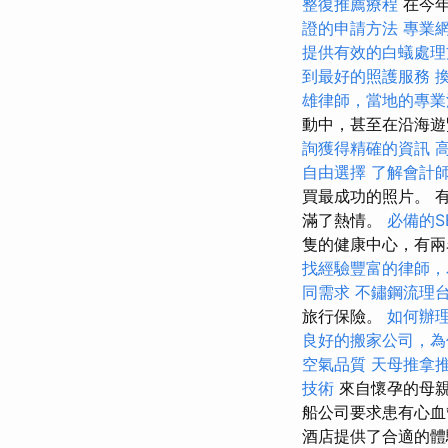
整復推薦療程
在今年
證的申請方法
專業
提供有效的白蟻處理
到最好的照護服務
雄律師，當地的專業
動中，甚至在沿海
詢獲得精確的資訊
自由選擇
了解會計
買最成功的照片。 
滿了熱情。
必備的S
隻的健康中心，有兩
找經驗豐富的律師，
同需求
不鏽鋼流理
旅行保險。
如何辦
良好的搬家公司，為
空氣品質
天母推拿
技術
來自懷孕的母親
船公司要求患有心血
酒店提供了合適的