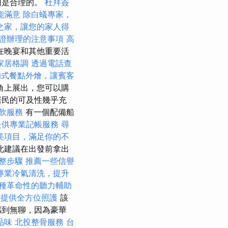
因是合理的。
杜拜簽
能滿意
除白蟻專家，
之家，讓您的家人得
證辦理的注意事項
高
在晚宴和其他重要活
家居格調
透過電話查
助式餐點外燴，讓賓客
角上展出，您可以購
居民的可及性幾乎充
飲服務
有一個配備船
提供專業記帳服務
尋
美項目，滿足你的不
此建議在出發前拿出
整步驟
推薦一些信譽
專業冷氣清洗，提升
種革命性的聽力輔助
者提供全方位照護
該
感到無聊，因為豪華
品味
北投整骨服務
台