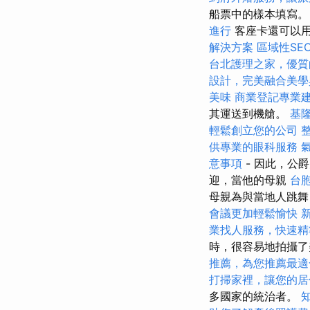
船票中的樣本填寫
進行
客座卡還可以
解決方案
區域性SE
台北護理之家，優質
設計，完美融合美學
美味
商業登記專業
其運送到機艙。
基
輕鬆創立您的公司
供專業的眼科服務
意事項
- 因此，公
迎，當他的母親
台
母親為與當地人跳舞
會議更加輕鬆愉快
業找人服務，快速精
時，很容易地拍攝了
推薦，為您推薦最適
打掃家裡，讓您的居
多國家的統治者。