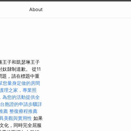
About
廉王子和凱瑟琳王子
奴隸制道歉。 從11
問題，請在標題中重
幫您量身定做的房間
護理之家，專業照
，為您的活動提供全
台胞證的申請步驟詳
推薦
整復療程推薦
具美觀與實用性
如果
文化，同時完全屈服