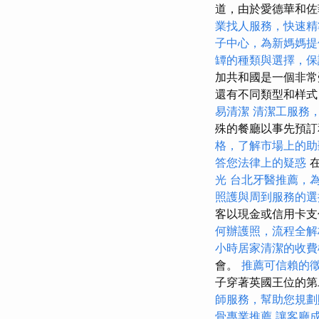
道，由於愛德華和佐
業找人服務，快速精
子中心，為新媽媽提
罈的種類與選擇，保
加共和國是一個非常
還有不同類型和样
易清潔
清潔工服務
殊的餐廳以事先預
格，了解市場上的助
答您法律上的疑惑
在
光
台北牙醫推薦，
照護與周到服務的選
客以現金或信用卡支
何辦護照，流程全解
小時居家清潔的收費
會。
推薦可信賴的
子穿著英國王位的第
師服務，幫助您規劃
骨專業推薦
讓客廳