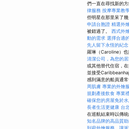
們一直在尋找新的
律服務
按摩專業教
些明星在那里呆了
申請台胞證
精選外
被錯過了。
西式外
動的需求
選擇合適
先人留下永恆的紀念
羅琳（Caroline
清潔公司，為您的居
或其他替代住宿，在
並接受Caribbea
感到滿意的船員通
周肌膚
專業的外燴
規劃產後飲食
專業
確保您的房屋免於水
長者生活更健康
台
在巡航結束時以傳統
知名品牌的高品質助
到府外燴服務，讓派