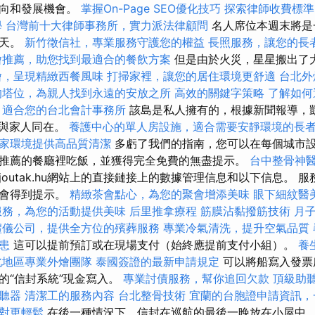
方向和發展機會。
掌握On-Page SEO優化技巧
探索律師收費標準
學
台灣前十大律師事務所，實力派法律顧問
名人席位本週末將是
幾天。
新竹徵信社，專業服務守護您的權益
長照服務，讓您的長
燴推薦，助您找到最適合的餐飲方案
但是由於火災，星星搬出了大戰
燴，呈現精緻西餐風味
打掃家裡，讓您的居住環境更舒適
台北外
的塔位，為親人找到永遠的安放之所
高效的關鍵字策略
了解如何
適合您的台北會計事務所
該島是私人擁有的，根據新聞報導，
）也與家人同在。
養護中心的單人房設施，適合需要安靜環境的長
家環境提供高品質清潔
多虧了我們的指南，您可以在每個城市
推薦的餐廳裡吃飯，並獲得完全免費的無盡提示。
台中整骨神
nhajoutak.hu網站上的直接鏈接上的數據管理信息和以下信息。
常會得到提示。
精緻茶會點心，為您的聚會增添美味
眼下細紋醫
服務，為您的活動提供美味
后里推拿療程
筋膜沾黏撥筋技術
月
禮儀公司，提供全方位的殯葬服務
專業冷氣清洗，提升空氣品質
患
這可以提前預訂或在現場支付（始終應提前支付小組）。
養
北地區專業外燴團隊
泰國簽證的最新申請規定
可以將船寫入發票
的“信封系統”現金寫入。
專業討債服務，幫你追回欠款
頂級助
聽器
清潔工的服務內容
台北整骨技術
宜蘭的台胞證申請資訊，
對更輕鬆
在後一種情況下，信封在巡航的最後一晚放在小屋中。