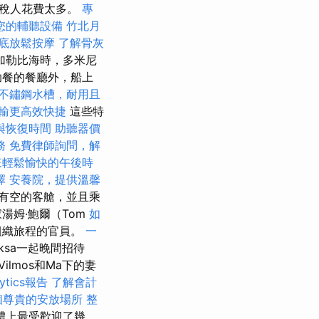
納稅人花費太多。
專
您的輔聽設備
竹北月
底放鬆按摩
了解骨灰
加勒比海時，多米尼
助餐的餐廳外，船上
不鏽鋼水槽，耐用且
輸更高效快捷
這些特
與恢復時間
助聽器價
務
免費律師詢問，解
來輕鬆愉快的午後時
擇
安養院，提供溫馨
有空的客艙，並且乘
湯姆·鮑爾（Tom
如
組織旅程的官員。
一
iksa一起晚間招待
ilmos和Ma下的妻
ytics報告
了解會計
個尊貴的安放場所
整
體上最受歡迎了幾