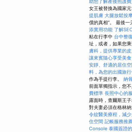
助您了解產後照護費
女王被替換為國家
提肌膚
大腿放鬆按
償的真相”。 最後
添實用功能
了解SE
粘在行李中
台中整
址，或者，如果您
膚科，提供專業的皮
讓來賓隨心享受美食
安靜、舒適的居住空
料，為您的出國旅行
作為手提行李。
納
前面單獨指示，您不
費標準
長照中心的
露面時，查爾斯王子
對夫妻必須在格林納
令紋醫美療程，減少
住空間
記帳服務推
Console
泰國簽證