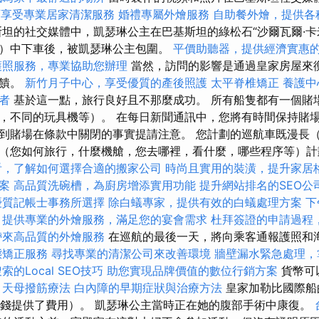
可享受專業居家清潔服務
婚禮專屬外燴服務
自助餐外燴，提供各
坦的社交媒體中，凱瑟琳公主在巴基斯坦的綠松石“沙爾瓦爾·卡
amíz）中下車後，被凱瑟琳公主包圍。
平價助聽器，提供經濟實惠
護照服務，專業協助您辦理
當然，訪問的影響是通過皇家房屋來
反饋。
新竹月子中心，享受優質的產後照護
太平脊椎矯正
養護中
者
基於這一點，旅行良好且不那麼成功。 所有船隻都有一個賭
，不同的玩具機等）。 在每日新聞通訊中，您將有時間保持賭場
到賭場在條款中關閉的事實提請注意。 您計劃的巡航車既漫長
（您如何旅行，什麼機艙，您去哪裡，看什麼，哪些程序等）計
看，了解如何選擇合適的搬家公司
時尚且實用的裝潢，提升家居
案
高品質洗碗槽，為廚房增添實用功能
提升網站排名的SEO公
優質記帳士事務所選擇
除白蟻專家，提供有效的白蟻處理方案
下
提供專業的外燴服務，滿足您的宴會需求
杜拜簽證的申請過程
帶來高品質的外燴服務
在巡航的最後一天，將向乘客通報護照和
態矯正服務
尋找專業的清潔公司來改善環境
牆壁漏水緊急處理，
的Local SEO技巧
助您實現品牌價值的數位行銷方案
貨幣可
。
天母撥筋療法
白內障的早期症狀與治療方法
皇家加勒比國際船
筆錢提供了費用）。 凱瑟琳公主當時正在她的腹部手術中康復。