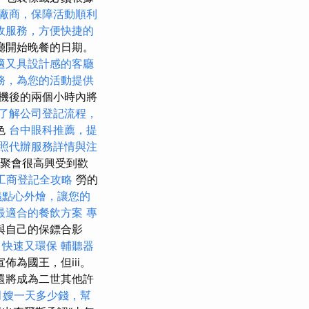
廠商，保障活動順利
收服務，方便快捷的
廳開始晚餐的日期。
適又具設計感的客廳
務，為您的活動提供
機後的兩個小時內將
了解公司登記流程，
色
台中眼科推薦，提
照代辦服務詳情與注
的聚會很高興受到歡
工商登記全攻略
勞的
議點心外燴，讓您的
最適合的餐飲方案
專
與自己的保鏢合影
，快速又環保
輔聽器
佈為國王，但iii。
還將成為二世其他許
月嫂一天多少錢，幫