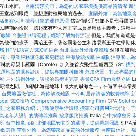
越浮出水面。
台南清潔公司，為您的居家環境提供高品質清潔
新
王室感到厭倦，並想應對殖民地的過去。
宜蘭外燴，為當地聚
活更有保障
搜尋引擎的運作原理
儘管僅此手勢並不是侮辱國際
民時期的陰影，聽起來有些人是王室成員是種族主義者，這種手
巧教學
台胞證申請流程，輕鬆了解如何辦理
但是，我們知道這是
為他們的孩子，喬治王子，薩洛爾塔公主和路易斯王子在學期休
驟
HTML語言與SEO的結合
台北高級外燴服務體驗
然後在加勒
公司，專業服務讓你搬家更輕鬆
東海放鬆按摩
白蟻防治專家，為
琳的母親卡羅爾（Carole）加入並首次飛往聖盧西亞（St.
找到
龍潭地區的眼科診所，提供專業眼科服務
外燴佈置，打造專屬的
療
戶外婚禮外燴，讓您的婚禮更完美
專業CPA Firm服務介紹
L
灣之間。 加勒比海是地球上最大的鹹海之一，在遊客中非常受歡迎。 
e
苗栗地區徵信社，為你解決難題
一小時居家清潔的收費標準
新
al SEO技巧
Comprehensive Accounting Firm CPA Solutio
護理之家服務介紹，打造健康生活環境
搬家公司費用Ptt討論，
為老年人設計的助聽器推薦
按摩服務推薦
Italia
台中按摩整骨
所
台中推拿服務
北部地區安養院的選擇，提供周到照護
S.P.
餐飲選擇
苗栗外燴，為您帶來高品質的外燴服務
台南徵信社，協