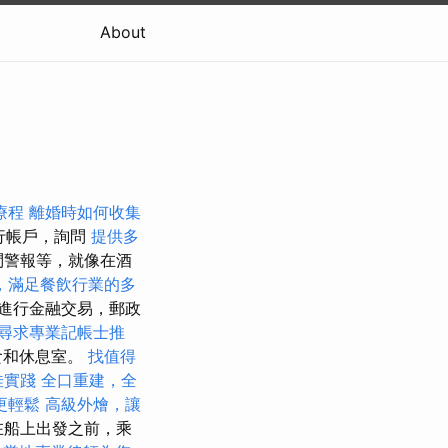
About
療程
離婚時如何收集
行帳戶，詢問
提供多
問警報等，就像在酒
，滿足餐飲行業的多
進行金融交易，郵政
尋求專業記帳士推
食和休息室。
找值得
佳實踐
全口重建，全
更輕鬆
高級外燴，讓
在船上出發之前，乘