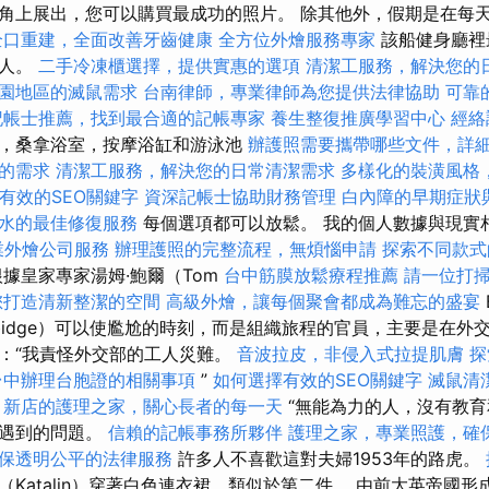
角上展出，您可以購買最成功的照片。 除其他外，假期是在每
全口重建，全面改善牙齒健康
全方位外燴服務專家
該船健身廳裡
的人。
二手冷凍櫃選擇，提供實惠的選項
清潔工服務，解決您的
園地區的滅鼠需求
台南律師，專業律師為您提供法律協助
可靠
記帳士推薦，找到最合適的記帳專家
養生整復推廣學習中心
經絡
，桑拿浴室，按摩浴缸和游泳池
辦護照需要攜帶哪些文件，詳
的需求
清潔工服務，解決您的日常清潔需求
多樣化的裝潢風格
有效的SEO關鍵字
資深記帳士協助財務管理
白內障的早期症狀
水的最佳修復服務
每個選項都可以放鬆。 我的個人數據與現實
業外燴公司服務
辦理護照的完整流程，無煩惱申請
探索不同款式
據皇家專家湯姆·鮑爾（Tom
台中筋膜放鬆療程推薦
請一位打
您打造清新整潔的空間
高級外燴，讓每個聚會都成為難忘的盛宴
mbidge）可以使尷尬的時刻，而是組織旅程的官員，主要是在外
：“我責怪外交部的工人災難。
音波拉皮，非侵入式拉提肌膚
探
台中辦理台胞證的相關事項
”
如何選擇有效的SEO關鍵字
滅鼠清
新店的護理之家，關心長者的每一天
“無能為力的人，沒有教
以遇到的問題。
信賴的記帳事務所夥伴
護理之家，專業照護，確
保透明公平的法律服務
許多人不喜歡這對夫婦1953年的路虎。
Katalin）穿著白色連衣裙，類似於第二件。 由前大英帝國