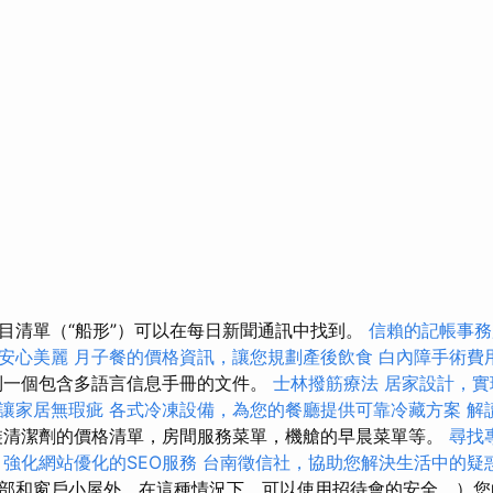
目清單（“船形”）可以在每日新聞通訊中找到。
信賴的記帳事務
安心美麗
月子餐的價格資訊，讓您規劃產後飲食
白內障手術費
到一個包含多語言信息手冊的文件。
士林撥筋療法
居家設計，實
讓家居無瑕疵
各式冷凍設備，為您的餐廳提供可靠冷藏方案
解讀
裝清潔劑的價格清單，房間服務菜單，機艙的早晨菜單等。
尋找
強化網站優化的SEO服務
台南徵信社，協助您解決生活中的疑
部和窗戶小屋外，在這種情況下，可以使用招待會的安全。）您