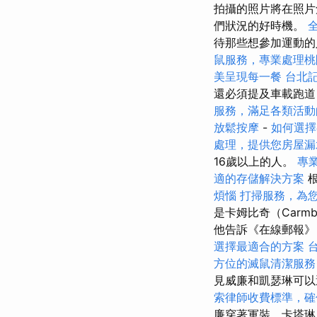
拍攝的照片將在照片
們狀況的好時機。
待那些想參加運動
鼠服務，專業處理桃
美呈現每一餐
台北
還必須提及車載跑道
服務，滿足各類活動
放鬆按摩
-
如何選擇
處理，提供您房屋漏
16歲以上的人。
專
適的存儲解決方案
根
煩惱
打掃服務，為
是卡姆比奇（Car
他告訴《在線郵報》
選擇最適合的方案
方位的滅鼠清潔服務
見威廉和凱瑟琳可
索律師收費標準，確
廉穿著軍裝，卡塔琳（