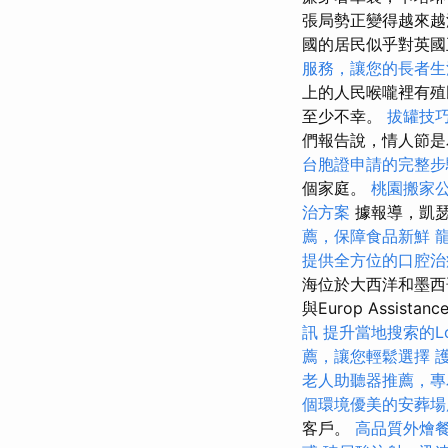
張局勢正變得越來
國的居民似乎對英國
服務，讓您的長者生
上的人民喉嚨裡有殖
至少不幸。
拔罐技
們報告說，情人節是
台胞證申請的完整步
個家庭。
桃園搬家
治方案
據報導，凱瑟
薦，保障食品新鮮
提供全方位的口腔治
海位於大西洋和墨西哥
與Europ Assistanc
訊
提升當地搜索的Loc
薦，讓您輕鬆選擇
老人助聽器推薦，專
個環境優美的安葬場
客戶。
高品質外燴