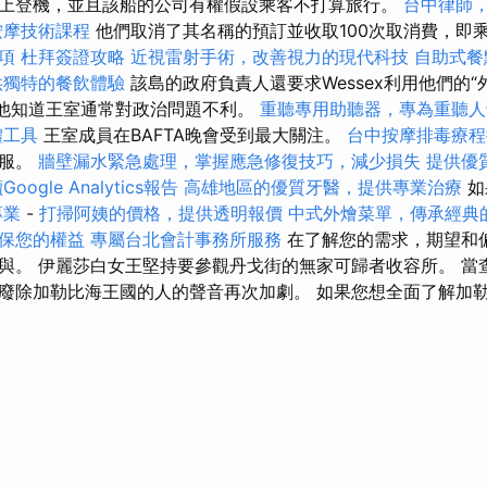
上登機，並且該船的公司有權假設乘客不打算旅行。
台中律師
按摩技術課程
他們取消了其名稱的預訂並收取100次取消費，即
項
杜拜簽證攻略
近視雷射手術，改善視力的現代科技
自助式餐
供獨特的餐飲體驗
該島的政府負責人還要求Wessex利用他們的“
管他知道王室通常對政治問題不利。
重聽專用助聽器，專為重聽人
體工具
王室成員在BAFTA晚會受到最大關注。
台中按摩排毒療
衣服。
牆壁漏水緊急處理，掌握應急修復技巧，減少損失
提供優
oogle Analytics報告
高雄地區的優質牙醫，提供專業治療
如
專業
-
打掃阿姨的價格，提供透明報價
中式外燴菜單，傳承經典
保您的權益
專屬台北會計事務所服務
在了解您的需求，期望和
。 伊麗莎白女王堅持要參觀丹戈街的無家可歸者收容所。 當查爾
廢除加勒比海王國的人的聲音再次加劇。 如果您想全面了解加