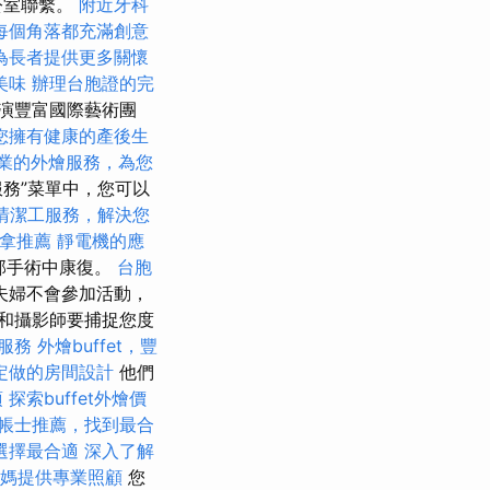
公室聯繫。
附近牙科
每個角落都充滿創意
為長者提供更多關懷
美味
辦理台胞證的完
的表演豐富國際藝術團
您擁有健康的產後生
業的外燴服務，為您
服務”菜單中，您可以
清潔工服務，解決您
拿推薦
靜電機的應
腹部手術中康復。
台胞
夫婦不會參加活動，
和攝影師要捕捉您度
燴服務
外燴buffet，豐
定做的房間設計
他們
項
探索buffet外燴價
帳士推薦，找到最合
選擇最合適
深入了解
媽媽提供專業照顧
您