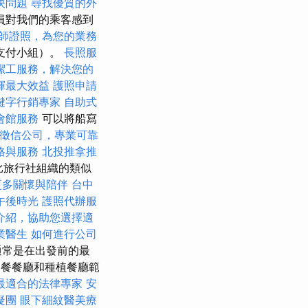
決問題
尋找優質的外
員對我們的乘客感到
師證照，為您的業務
支付小組）。
長照服
潔工服務，解決您的
揮最大效益
護照申請
鍵字行銷專家
自助式
會館服務
可以將船寫
徵信公司，專業可靠
格與服務
北投推拿推
比旅行社組織的類似
更多關懷與陪伴
台中
午後時光
護照代辦服
介紹，協助您選擇適
業醫生
如何進行公司
通常是在出發前的最
餐餐廳和種植餐廳範
最適合的法律專家
安
疑團
眼下細紋醫美療