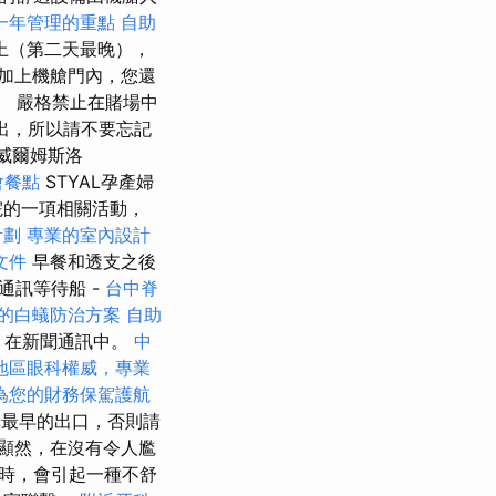
一年管理的重點
自助
上（第二天最晚），
加上機艙門內，您還
。 嚴格禁止在賭場中
列出，所以請不要忘記
威爾姆斯洛
會餐點
STYAL孕產婦
院的一項相關活動，
計劃
專業的室內設計
文件
早餐和透支之後
通訊等待船 -
台中脊
的白蟻防治方案
自助
- 在新聞通訊中。
中
地區眼科權威，專業
為您的財務保駕護航
最早的出口，否則請
顯然，在沒有令人尷
時，會引起一種不舒