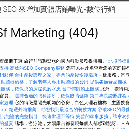
 SEO 來增加實體店鋪曝光-數位行銷
 Sf Marketing (404)
查爾斯王冠 旅行前請聯繫您的國內移動服務提供商。
北投整復
支持
高效的SEO Company服務
您可以在此處查看您的家庭銀
銷夥伴
台中產後護理之家，專業的產後恢復場所
- 板服務，詢
人助聽器價格，了解老年人專用助聽器的費用
提供各類食品機械
水服務，確保您的房屋免於水患
台中體態矯正服務
此外，接待員
融官員。
選擇合適的眼科診所，確保眼睛健康
第二專長證照課程
家處理
它的特徵是陽光明媚的心房，白色大理石樓梯，主題飲
irm
精選外燴推薦，助您找到最適合的餐飲方案
谷歌SEO的最
理台胞證的完整指引，快速辦理不等待
完善的家事服務，讓家務
的盛宴
賭場，游泳池，太陽露台都發現每個人都感到驚訝。 - 