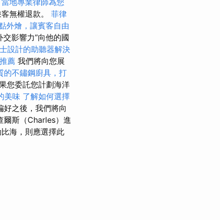
，當地專業律師為您
乘客無權退款。
菲律
點外燴，讓賓客自由
外交影響力”向他的國
士設計的助聽器解決
程推薦
我們將向您展
質的不鏽鋼廚具，打
果您委託您計劃海洋
的美味
了解如何選擇
偏好之後，我們將向
斯（Charles）進
勒比海，則應選擇此