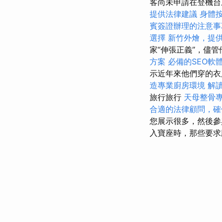
客尚未申請在登機台
提供法律建議
身體
賓簽證辦理的注意事
選擇
新竹外燴，提
家“伸張正義”，儘
方案
必備的SEO軟
示近年來他們穿的
造專業廚房環境
解讀G
旅行旅行
天母整骨
合適的法律顧問，確
您展示很多，然後參與
入寶座時，那些要求