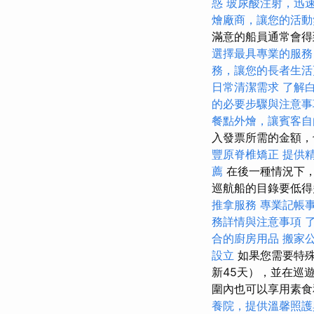
惑
玻尿酸注射，迅
燴廠商，讓您的活動
滿意的船員通常會
選擇最具專業的服務
務，讓您的長者生活
日常清潔需求
了解
的必要步驟與注意事
餐點外燴，讓賓客自
入發票所需的金額，
豐原脊椎矯正
提供
薦
在後一種情況下，
巡航船的目錄要低得
推拿服務
專業記帳
務詳情與注意事項
合的廚房用品
搬家
設立
如果您需要特殊
新45天），並在巡
圍內也可以享用素
養院，提供溫馨照護