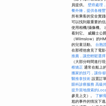
員提供。
壁癌處理
餐外燴，提供各種豐
所有乘客的安全實
可以找到最重要的信
使用相機/攝像機。
看到它。 威爾士公
（Wilmslow）的H
的兒童活動。
台胞
在那裡他會見了電
推薦，讓您輕鬆選擇
（大部分時間進行現
椎矯正
通常在船上
搬家的技巧，讓你省
醫推拿技術
設置訂單
眼科診療服務
高級
提升當地搜索的Loca
參見上文）。
了解
尬的事件的情況下逃