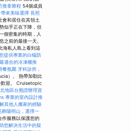
竹推拿療程
54個成員
會帶來美味選擇
長照
社會和居住在其領土
勢似乎正在下降，但
一個密集的時期，人
息之前的最後一天。
比海私人島上看到這
您提供專業的白蟻防
最適合的冷凍櫃推
用餐氛圍
牙科診所，
ucia）。 熱帶加勒比
Cruisetopic
北地區台胞證辦理資
ns
專業的室內設計推
了解其他人搬家的經驗
花葬陽明山，選擇一
A.合作服務以保護您的
助您解決生活中的疑