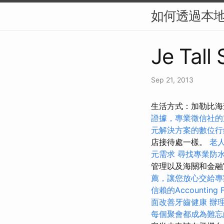
如何透過本地
Je Tall
Sep 21, 2013
生活方式：加勒比海
證據，專業徵信社的
元解決方案的數位行
店接待處一樣。
老
元需求
尋找專業防
管理以及海關和金
薦，讓您放心交給專
信賴的Accounting F
面改善牙齒健康
辦
每個聚會都成為難忘