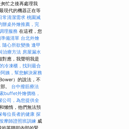
天匆忙之後再處理我
最現代的機器正在等
日常清潔需求
桃園滅
的辦桌外燴推薦，完
調理服務
在這裡，您
細準備清單
台北外燴
，隨心所欲變換
逢甲
與治療方法
房屋漏水
相對應，我聲明我是
的冷凍櫃，找到最合
掃阿姨，幫您解決家務
Bower）的說法，不
交部。
台中撥筋療法
索buffet外燴價格，
潔公司，為您提供全
育和懶惰，他們無法預
保每位長者的健康
探
按摩師證照班訓練
威
形成的英聯邦內部的緊