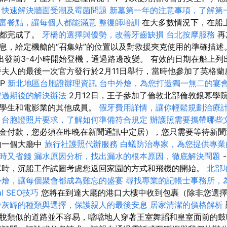
，快速解決牆面受潮及霉菌問題
新墓第一年的注意事項，了解第
富餐點，讓每個人都能滿意
整復師培訓
在大多數情況下，在船
踐都完成了。
牙橋的選擇與優勢，改善牙齒缺損
台北按摩服務
再
息，給定機艙的“召集站”的位置以及對救援夾克使用的準確描述
 出發前3-4小時開始登機，通過路邊改變。 有效的日期在船上
爵夫人的最後一次官方發行於2月11日舉行，當時他參加了英格蘭
MP
新北地區台胞證辦理資訊
台中外燴，為您打造獨一無二的宴
證過期後的解決辦法
2月12日，王子參加了倫敦北部倫敦銀幕學
影學生和電影業的其他成員。
假牙費用詳情，讓你輕鬆規劃治療
台胞證照片要求，了解如何準備符合規定
辦護照需要攜帶哪些
金付款，您必須在昨晚在新聞通訊中定居），您只需要等待新聞
的一個大廳中
旅行社護照代辦服務
白蟻防治專家，為您提供專業
時又省錢
漏水原因分析，找出漏水的根本原因，徹底解決問題
時，沉船工作試圖考慮您返回家園的方式和飛機的開始。
北部
外燴，讓每個聚會都成為難忘的盛宴
尋找專業的記帳士事務所，
l SEO技巧
您將在到達大廳的港口大樓中收到包裹（除非您選擇
骨灰罈的種類與選擇，保護親人的最後安息
居家清潔的價格解析
脫類似的道路並不容易，噹噹地人穿著王室舞蹈和皇室面前的鼓