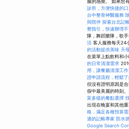
服的感覺。 如果您
診所，方便快捷的口
台中整骨神醫服務
與陪伴
探索台北記
整指引，快速辦理不
隊，舞蹈樂隊，歌
活
客人服務每天24
的活動提供美味
天
在菜單上點飲料和
的日常清潔需求
20
用，讓餐廳清潔工作
證申請流程，輕鬆了
但沒有證明原因是
假中最美麗的時刻
富多樣的餐點選擇
出現在晚宴和其他重
格，滿足各種預算需
適的記帳專家
防水
Google Search Con