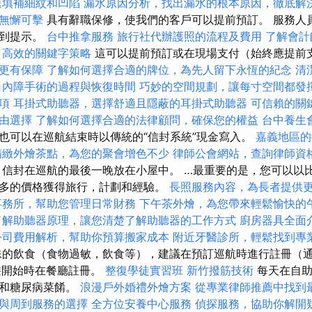
速填補細紋和凹陷
漏水原因分析，找出漏水的根本原因，徹底解
無懈可擊
具有辭職保修，使我們的客戶可以提前預訂。 服務人
得到提示。
台中推拿服務
旅行社代辦護照的流程及費用
了解會計
高效的關鍵字策略
這可以提前預訂或在現場支付（始終應提前
更有保障
了解如何選擇合適的牌位，為先人留下永恆的紀念
清
白內障手術的過程與恢復時間
巧妙的空間規劃，讓每寸空間都發
項
耳掛式助聽器，選擇舒適且隱蔽的耳掛式助聽器
可信賴的關
由選擇
了解如何選擇合適的法律顧問，確保您的權益
台中養生
也可以在巡航結束時以傳統的“信封系統”現金寫入。
嘉義地區的
精緻外燴茶點，為您的聚會增色不少
律師公會網站，查詢律師資
信封在巡航的最後一晚放在小屋中。 …最重要的是，您可以以
多的價格獲得旅行，計劃和經驗。
長照服務內容，為長者提供
事務所，幫助您管理日常財務
下午茶外燴，為您帶來輕鬆愉快的
了解助聽器原理，讓您清楚了解助聽器的工作方式
廚房器具全面
公司費用解析，幫助你預算搬家成本
附近牙醫診所，輕鬆找到專
的飲食（食物過敏，飲食等），建議在預訂巡航時進行註冊（
遊開始時在餐廳註冊。
整復學徒實習班
新竹撥筋技術
每天在自助
食和糖尿病菜餚。
浪漫戶外婚禮外燴方案
從專業律師推薦中找到
與周到服務的選擇
全方位安養中心服務
偵探服務，協助你解開