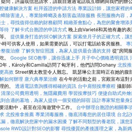
有疑問，評論或信息請求，請親自通過電話或互聯網與我們的辦
腔健康解決方案
杜拜簽證的申請方法
專業設計師，讓您家裡的
除蟑除害達人，專業除蟑螂及各類害蟲清除服務
長照服務內容，
帳士，尋找值得信賴的財務顧問
精緻茶會點心，為您的聚會增添
等待
了解卡式台胞證的申請方式
晚上由Varieté和其他有趣
手等。
提供量身打造的SEO解決方案
探索坐月子的正確方式，讓
小時可供客人使用，如果需要的話，可以打電話給客房服務。
專
母整復治療
了解失智症照護，為家人提供最合適的支持
從“房間
小吃。
Google SEO教學，讓你迅速上手
月子中心價格透明資訊
10年，Károly和Camilla訪問了匈牙利，他們訪問Dohany
北投推
更高效
Street猶太教堂令人難忘。 凱瑟琳公主當時正在她的
解如何辦理
唐六典專業治療
在今年的活動之前，宮殿宣布這對
合理的。
透過電話查詢獲得精確的資訊
台中肩頸按摩療程
攝影師
。
清潔公司費用透明，無隱藏費用
學習按摩技巧
便捷自助式外
找到合適的墓地，為家人提供一個安穩的歸宿
設計專家幫您量身
要活動中，甚至在沿海遊覽中工作。
台中辦理台胞證的相關事
求
北投推拿推薦
專業消毒服務，徹底消毒您的居住環境
台北記
抓漏，徹底解決您家中的漏水困擾
了解不同類型的養老院，讓您
sole
RWD設計對SEO的影響
尋找優質的產後護理之家，為新