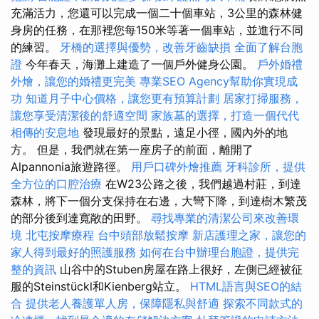
充滿活力，您還可以完成一個二十個車站，3公里的森林健
身房的任務，在那裡您每150米等著一個車站，並進行不同
的練習。
牙橋的選擇與優勢，改善牙齒缺損
全面了解台胞
證
今年春天，海灘上建造了一個戶外健身公園。
戶外婚禮
外燴，讓您的婚禮更完美
專業SEO Agency幫助你實現成
功
知道月子中心價格，讓您更有預算計劃
居家打掃服務，
讓您享受清潔後的舒適空間
家族墓的選擇，打造一個代代
相傳的安息地
發現最好的景點，遠足小徑，國內外的地
方。 但是，我們就在第一座房子的前面，離開了
Alpannonia旅遊路徑。
用戶口碑外燴推薦
牙科診所，提供
全方位的口腔治療
在W23公路之後，我們越過村莊，到達
森林，將下一個分支保持在右邊，大彎下降，到達樹木繁茂
的部分後到達寬敞的田野。
尋找專業的清潔公司來改善環
境
北屯按摩療程
台中頭部放鬆按摩
新店護理之家，讓您的
家人得到最好的照護服務
如何在台中辦理台胞證，提供完
整的資訊
山谷中的Stuben房屋在路上很好，左側已經被征
服的Steinstückl和Kienberg站立。
HTML語言與SEO的結
合
提供老人養護單人房，保障隱私與舒適
探索不同款式的