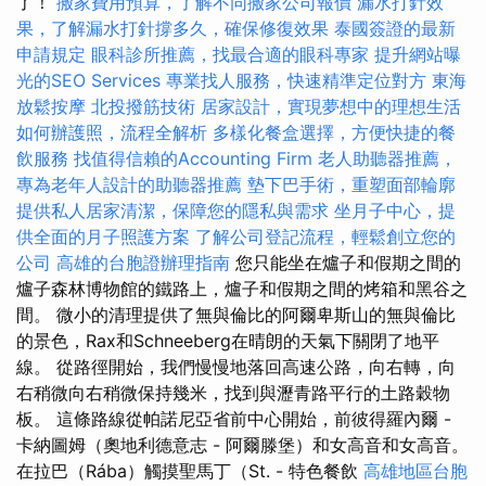
了！
搬家費用預算，了解不同搬家公司報價
漏水打針效
果，了解漏水打針撐多久，確保修復效果
泰國簽證的最新
申請規定
眼科診所推薦，找最合適的眼科專家
提升網站曝
光的SEO Services
專業找人服務，快速精準定位對方
東海
放鬆按摩
北投撥筋技術
居家設計，實現夢想中的理想生活
如何辦護照，流程全解析
多樣化餐盒選擇，方便快捷的餐
飲服務
找值得信賴的Accounting Firm
老人助聽器推薦，
專為老年人設計的助聽器推薦
墊下巴手術，重塑面部輪廓
提供私人居家清潔，保障您的隱私與需求
坐月子中心，提
供全面的月子照護方案
了解公司登記流程，輕鬆創立您的
公司
高雄的台胞證辦理指南
您只能坐在爐子和假期之間的
爐子森林博物館的鐵路上，爐子和假期之間的烤箱和黑谷之
間。 微小的清理提供了無與倫比的阿爾卑斯山的無與倫比
的景色，Rax和Schneeberg在晴朗的天氣下關閉了地平
線。 從路徑開始，我們慢慢地落回高速公路，向右轉，向
右稍微向右稍微保持幾米，找到與瀝青路平行的土路穀物
板。 這條路線從帕諾尼亞省前中心開始，前彼得羅內爾 -
卡納圖姆（奧地利德意志 - 阿爾滕堡）和女高音和女高音。
在拉巴（Rába）觸摸聖馬丁（St. - 特色餐飲
高雄地區台胞