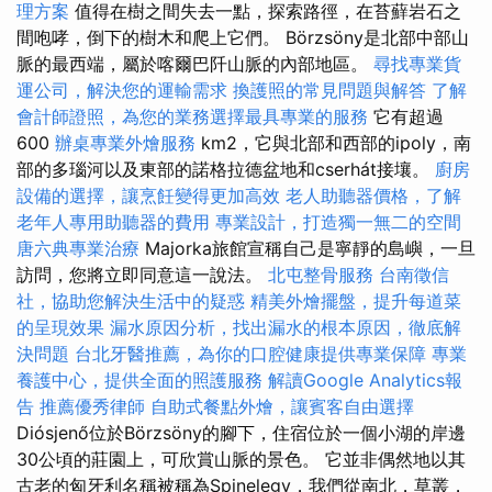
理方案
值得在樹之間失去一點，探索路徑，在苔蘚岩石之
間咆哮，倒下的樹木和爬上它們。 Börzsöny是北部中部山
脈的最西端，屬於喀爾巴阡山脈的內部地區。
尋找專業貨
運公司，解決您的運輸需求
換護照的常見問題與解答
了解
會計師證照，為您的業務選擇最具專業的服務
它有超過
600
辦桌專業外燴服務
km2，它與北部和西部的ipoly，南
部的多瑙河以及東部的諾格拉德盆地和cserhát接壤。
廚房
設備的選擇，讓烹飪變得更加高效
老人助聽器價格，了解
老年人專用助聽器的費用
專業設計，打造獨一無二的空間
唐六典專業治療
Majorka旅館宣稱自己是寧靜的島嶼，一旦
訪問，您將立即同意這一說法。
北屯整骨服務
台南徵信
社，協助您解決生活中的疑惑
精美外燴擺盤，提升每道菜
的呈現效果
漏水原因分析，找出漏水的根本原因，徹底解
決問題
台北牙醫推薦，為你的口腔健康提供專業保障
專業
養護中心，提供全面的照護服務
解讀Google Analytics報
告
推薦優秀律師
自助式餐點外燴，讓賓客自由選擇
Diósjenő位於Börzsöny的腳下，住宿位於一個小湖的岸邊
30公頃的莊園上，可欣賞山脈的景色。 它並非偶然地以其
古老的匈牙利名稱被稱為Spinelegy，我們從南北，草叢，