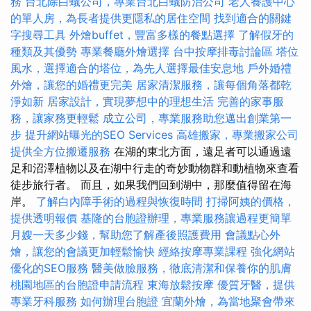
務
台北除白蟻公司，專業台北白蟻防治公司
老人養護中心
的單人房，為長者提供更隱私的居住空間
找到適合的關鍵
字搜尋工具
外燴buffet，豐富多樣的餐點選擇
了解假牙的
種類及其優勢
專業餐廳外燴選擇
台中按摩排毒討論區
塔位
風水，選擇適合的塔位，為先人選擇最佳安息地
戶外婚禮
外燴，讓您的婚禮更完美
居家清潔服務，讓每個角落都乾
淨如新
居家設計，實現夢想中的理想生活
完善的家事服
務，讓家務更輕鬆
成立公司，專業服務助您邁出創業第一
步
提升網站曝光的SEO Services
高雄搬家，專業搬家公司
提供全方位搬遷服務
在湖的東北方面，遠足者可以通過遠
足和沼澤植物以及在湖中行走的奇妙動物群和動植物來查看
徒步旅行者。 而且，如果我們回到湖中，那麼值得留在海
岸。
了解白內障手術的過程與恢復時間
打掃阿姨的價格，
提供透明報價
基隆的台胞證辦理，專業服務讓過程更簡單
月嫂一天多少錢，幫助您了解產後照護費用
會議點心外
燴，讓您的會議更加輕鬆愉快
經絡按摩專業課程
強化網站
優化的SEO服務
醫美做臉服務，徹底清潔和保養你的肌膚
桃園地區的台胞證申請流程
東海放鬆按摩
優質牙醫，提供
專業牙科服務
如何辦理台胞證
宜蘭外燴，為當地聚會帶來