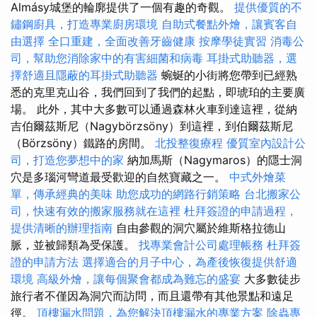
Almásy城堡的輪廓提供了一個有趣的奇觀。
提供優質的不
鏽鋼廚具，打造專業廚房環境
自助式餐點外燴，讓賓客自
由選擇
全口重建，全面改善牙齒健康
按摩學徒實習
消毒公
司，幫助您消除家中的有害細菌和病毒
耳掛式助聽器，選
擇舒適且隱蔽的耳掛式助聽器
蜿蜒的小街將您帶到已經熟
悉的克里克山谷，我們回到了我們的起點，即琥珀的主要廣
場。 此外，其中大多數可以通過森林火車到達這裡，從納
吉伯爾茲斯尼（Nagybörzsöny）到這裡，到伯爾茲斯尼
（Börzsöny）鐵路的房間。
北投整復療程
優質室內設計公
司，打造您夢想中的家
納加馬斯（Nagymaros）的隱士洞
穴是多瑙河彎道最受歡迎的自然寶藏之一。
中式外燴菜
單，傳承經典的美味
助您成功的網路行銷策略
台北搬家公
司，快速有效的搬家服務就在這裡
杜拜簽證的申請過程，
提供清晰的辦理指南
自由參觀的洞穴屬於維斯格拉德山
脈，並被歸類為受保護。
找專業會計公司處理帳務
杜拜簽
證的申請方法
選擇適合的月子中心，為產後恢復提供舒適
環境
高級外燴，讓每個聚會都成為難忘的盛宴
大多數徒步
旅行者不僅因為洞穴而訪問，而且還帶有其他景點和遠足
徑。
頂樓漏水問題，為您解決頂樓漏水的專業方案
除蟲專