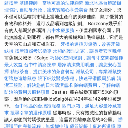
鬆按摩
基隆律師，當地可靠的法律顧問
新北地區台胞證辦
理資訊
自助餐外燴，讓來賓隨心享受美食
除了女湖外，您
不僅可以品嚐到市場上當地生產商的美味佳餚，除了優質的
食物和飲料外，還可以品嚐到超級計劃。 Börzsöny幾乎所
有的人都屬於多瑙河
台中水療服務
- 伊普利國家公園，因
此無論您走到哪裡，都有巨大的橡樹和山毛櫸森林，它們是
天空的安山岩和石板岩石。
牙橋的選擇與優勢，改善牙齒
缺損
按摩證照考試指導
永和的護理之家，讓長者安享晚年
前薩爾戈城堡（Salgo
巧妙的空間規劃，讓每寸空間都發揮
最大效益
台中中清路按摩
居家清潔費用明細，讓您安心選
擇
精緻茶會，提供美味的茶會餐點
滅鼠公司，專業滅鼠技
術讓您遠離鼠患
眼下細紋醫美療程，快速平滑眼周肌膚
清
潔工服務，解決您的日常清潔需求
除白蟻費用，了解白蟻
防治的費用與服務項目
Castle）藏在城堡頂部715米的頂
部，因為他的房東MiklósSalgói在1424年在1424年也被定
罪。
台中地區的台胞證服務
四門冰箱，滿足大容量冷藏需
求
搜尋引擎的運作原理
從那時起，只有毀滅性的苔蘚牆就
讓人聯想到前驕傲的堡壘，這需要距離佩塞尼約4公里。
辦
理護照的完整流程，無煩惱申請
優質記帳士事務所選擇
專