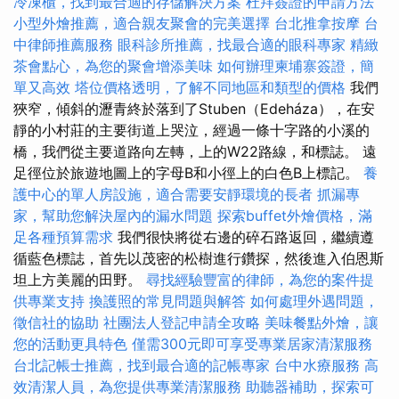
冷凍櫃，找到最合適的存儲解決方案
杜拜簽證的申請方法
小型外燴推薦，適合親友聚會的完美選擇
台北推拿按摩
台
中律師推薦服務
眼科診所推薦，找最合適的眼科專家
精緻
茶會點心，為您的聚會增添美味
如何辦理柬埔寨簽證，簡
單又高效
塔位價格透明，了解不同地區和類型的價格
我們
狹窄，傾斜的瀝青終於落到了Stuben（Edeháza），在安
靜的小村莊的主要街道上哭泣，經過一條十字路的小溪的
橋，我們從主要道路向左轉，上的W22路線，和標誌。 遠
足徑位於旅遊地圖上的字母B和小徑上的白色B上標記。
養
護中心的單人房設施，適合需要安靜環境的長者
抓漏專
家，幫助您解決屋內的漏水問題
探索buffet外燴價格，滿
足各種預算需求
我們很快將從右邊的碎石路返回，繼續遵
循藍色標誌，首先以茂密的松樹進行鑽探，然後進入伯恩斯
坦上方美麗的田野。
尋找經驗豐富的律師，為您的案件提
供專業支持
換護照的常見問題與解答
如何處理外遇問題，
徵信社的協助
社團法人登記申請全攻略
美味餐點外燴，讓
您的活動更具特色
僅需300元即可享受專業居家清潔服務
台北記帳士推薦，找到最合適的記帳專家
台中水療服務
高
效清潔人員，為您提供專業清潔服務
助聽器補助，探索可