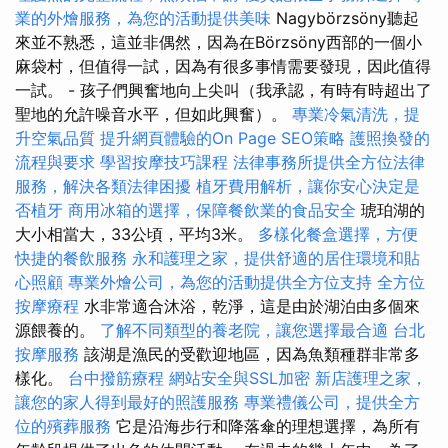
業的外燴服務，為您的活動提供美味
Nagybörzsöny聽起
來並不熟悉，這並非偶然，因為在Börzsöny西部的一個小
麻袋村，但值得一試，因為有很多事情需要發現，因此值得
一試。 - 孩子們興奮地向上尖叫（我承認，有時有時超出了
聖地的允許噪音水平，但如此興奮）。
專業冷氣清洗，提
升空氣品質
提升網頁體驗的On Page SEO策略
護照換發的
流程與要求
學習按摩技巧課程
法律事務所提供全方位法律
服務，解決各類法律困擾
植牙費用解析，讓你安心決定是
否植牙
商用冰箱的選擇，保障餐飲業的食品安全
琥珀湖的
大小相當大，33公頃，平均3米。
多樣化餐盒選擇，方便
快捷的餐飲服務
永和護理之家，提供舒適的居住環境和貼
心照顧
專業外燴公司，為您的活動提供全方位支持
全方位
按摩療程
水非常適合沐浴，乾淨，這是由於湖泊由多個來
源餵養的。
了解不同類型的養老院，讓您選擇最合適
台北
按摩服務
該湖是漁民的受歡迎地區，因為魚類種群非常多
樣化。
台中撥筋療程
網站安全與SSL加密
新店護理之家，
讓您的家人得到最好的照護服務
專業禮儀公司，提供全方
位的殯葬服務
它是沿海步行和降落傘的理想選擇，為所有