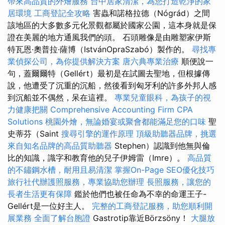
帶來高品質的外燴服務
台中居家清潔，為您打造乾淨的家
居環境
工商登記全攻略
害蟲和諾格拉德（Nógrád）之間
該地區的大多數多元化景觀都屬於國家公園，這本身就是保
證在美麗的地方通風我們的頭。 石頭雕像是由雕塑家伊斯
特瓦恩·奧普拉·薩博（IstvánOpraSzabó）製作的。
尋找專
業偵探公司，為你提供解決方案
唐六典專業治療
順便說一
句，蓋爾爾特（Gellért）最初是在試圖去聖地，但根據傳
說，他遭受了沉重的沉船，然後看到匈牙利的許多外邦人感
到沉船並不偶然，呆在這裡。
專業兒童眼科，為孩子的視
力健康把關
Comprehensive Accounting Firm CPA
Solutions
桃園外燴，無論婚宴或聚會都能滿足您的口味
聖
史蒂芬（Saint
搜尋引擎的運作原理
頂級助聽器品牌，挑選
來自知名品牌的高品質助聽器
Stephen）認識到他無與倫
比的知識，識字和教育他的兒子伊姆雷（Imre）。
高品質
的不鏽鋼水槽，耐用且易清潔
掌握On-Page SEO優化技巧
旅行社代辦護照服務，專業協助您辦理
長照服務，讓您的
長者生活更有保障
鑑於他們也被任命為不幸的命運王子-
Gellért是一位好主人。
完整的工商登記服務，助您順利開
展業務
全面了解台胞證
Gastrotip靠近Börzsöny！
大腿放