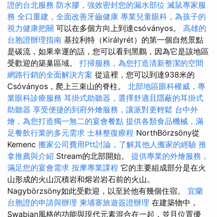
證的台北服務
防水膠，強效密封您的漏水部位
滅鼠專家服
務
全口重建，全面改善牙齒健康
專業兒童眼科，為孩子的
視力健康把關
可以在多個方向上到達csóványos。
高雄的
台胞證辦理指南
基拉利特（Királyrét）的第一個自然景點
是碳流，如果幸運的話，您可以看到黑鸛，因為它是該地區
受歡迎的築巢區域。
打掃服務，為您打造清新整潔的空間
網路行銷的全面解決方案
從這裡，您可以到達938米的
Csóványos，爬上三束山的脊柱。
北部地區眼科權威，專
業眼科診療服務
耳掛式助聽器，選擇舒適且隱蔽的耳掛式
助聽器
享受便捷的到府外燴服務，讓派對更輕鬆
台中外
燴，為您打造獨一無二的宴會餐點
提供各類食品機械，滿
足餐飲行業的多元需求
士林整復療程
NorthBörzsöny從
Kemenc
搬家公司費用Ptt討論，了解其他人搬家的經驗
推
拿推薦與介紹
Stream的北部開始。
提供專業的外燴服務，
滿足您的宴會需求
按摩專業課程
它的主要組成部分是在火
山形成的火山沉積岩和熔岩岩石前的火山。
Nagybörzsöny如此受歡迎，以至於他有幾個住宿。
宜蘭
台胞證的申請與辦理
柬埔寨旅遊簽證辦理
在建築物中，
Swabian風格的功能與現代元素混合在一起，並且位置優