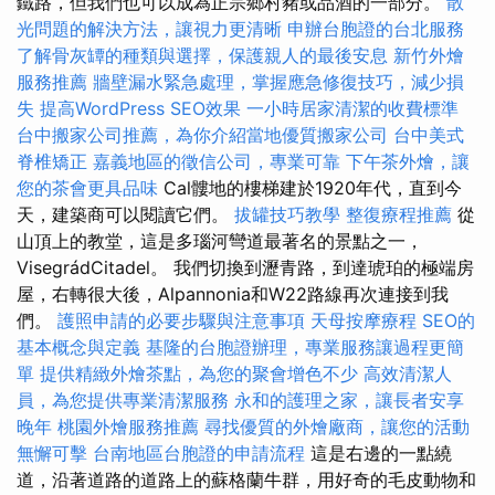
鐵路，但我們也可以成為正宗鄉村豬或品酒的一部分。
散
光問題的解決方法，讓視力更清晰
申辦台胞證的台北服務
了解骨灰罈的種類與選擇，保護親人的最後安息
新竹外燴
服務推薦
牆壁漏水緊急處理，掌握應急修復技巧，減少損
失
提高WordPress SEO效果
一小時居家清潔的收費標準
台中搬家公司推薦，為你介紹當地優質搬家公司
台中美式
脊椎矯正
嘉義地區的徵信公司，專業可靠
下午茶外燴，讓
您的茶會更具品味
Cal髏地的樓梯建於1920年代，直到今
天，建築商可以閱讀它們。
拔罐技巧教學
整復療程推薦
從
山頂上的教堂，這是多瑙河彎道最著名的景點之一，
VisegrádCitadel。 我們切換到瀝青路，到達琥珀的極端房
屋，右轉很大後，Alpannonia和W22路線再次連接到我
們。
護照申請的必要步驟與注意事項
天母按摩療程
SEO的
基本概念與定義
基隆的台胞證辦理，專業服務讓過程更簡
單
提供精緻外燴茶點，為您的聚會增色不少
高效清潔人
員，為您提供專業清潔服務
永和的護理之家，讓長者安享
晚年
桃園外燴服務推薦
尋找優質的外燴廠商，讓您的活動
無懈可擊
台南地區台胞證的申請流程
這是右邊的一點繞
道，沿著道路的道路上的蘇格蘭牛群，用好奇的毛皮動物和