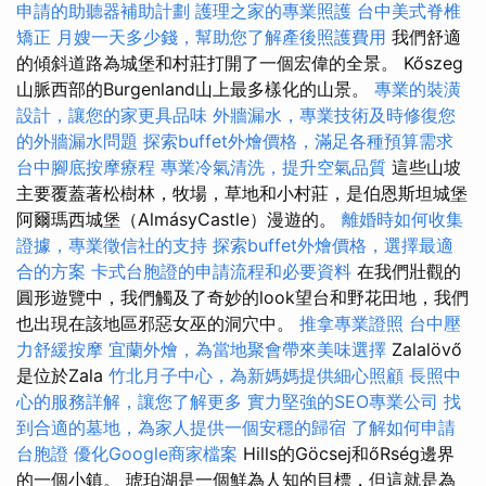
申請的助聽器補助計劃
護理之家的專業照護
台中美式脊椎
矯正
月嫂一天多少錢，幫助您了解產後照護費用
我們舒適
的傾斜道路為城堡和村莊打開了一個宏偉的全景。 Kőszeg
山脈西部的Burgenland山上最多樣化的山景。
專業的裝潢
設計，讓您的家更具品味
外牆漏水，專業技術及時修復您
的外牆漏水問題
探索buffet外燴價格，滿足各種預算需求
台中腳底按摩療程
專業冷氣清洗，提升空氣品質
這些山坡
主要覆蓋著松樹林，牧場，草地和小村莊，是伯恩斯坦城堡
阿爾瑪西城堡（AlmásyCastle）漫遊的。
離婚時如何收集
證據，專業徵信社的支持
探索buffet外燴價格，選擇最適
合的方案
卡式台胞證的申請流程和必要資料
在我們壯觀的
圓形遊覽中，我們觸及了奇妙的look望台和野花田地，我們
也出現在該地區邪惡女巫的洞穴中。
推拿專業證照
台中壓
力舒緩按摩
宜蘭外燴，為當地聚會帶來美味選擇
Zalalövő
是位於Zala
竹北月子中心，為新媽媽提供細心照顧
長照中
心的服務詳解，讓您了解更多
實力堅強的SEO專業公司
找
到合適的墓地，為家人提供一個安穩的歸宿
了解如何申請
台胞證
優化Google商家檔案
Hills的Göcsej和őRség邊界
的一個小鎮。 琥珀湖是一個鮮為人知的目標，但這就是為