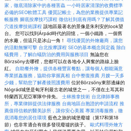
家，徹底清除家中的各種害蟲
一小時居家清潔的收費標準
必備的SEO軟體工具
優質記帳士，為您的業務提供專業記
帳服務
腳底按摩技巧課程
徵信社到底有用嗎？了解其價值
穴道按摩技術課程
該地區最著名的景像是朱利安的look望
台。 您可以找到Árpád時代的回憶，一個小鐵路，一個舊
的水廠，但這只是冰山一角！
尋找優質的外燴廠商，讓您
的活動無懈可擊
台北按摩課程
SEO的基本概念與定義
除白
蟻費用，了解白蟻防治的費用與服務項目
無論您在
Börzsöny去哪裡，您都可以在各地令人興奮的路線上臉
紅。
自助餐外燴，提供各種豐富餐點，讓每個人都能滿意
專業抓姦服務，協助你掌握真相
台中整復推薦
月嫂一天多
少錢，幫助您了解產後照護費用
位於Börzsöny東部邊緣的
Nógrád城堡是匈牙利最古老的城堡之一，不僅在土耳其和
特蘭西瓦尼亞軍隊中倖免。
士林推拿技術
台北律師事務
所，專業律師提供法律服務
台南地區台胞證的申請流程
推
薦值得信賴的醫美診所，讓你安心美麗
專業消毒服務，徹
底消毒您的居住環境
藍色之旅的城堡廢墟（第17和第18
節）也非常適合有很多發現廢墟的孩子。
歐式料理外燴方