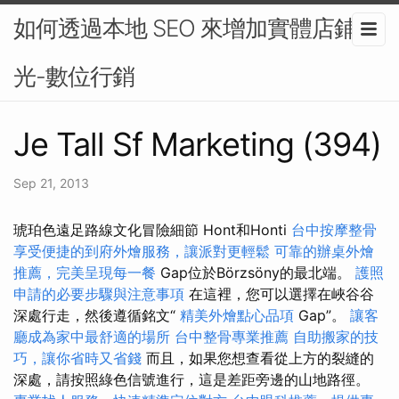
如何透過本地 SEO 來增加實體店鋪曝
光-數位行銷
Je Tall Sf Marketing (394)
Sep 21, 2013
琥珀色遠足路線文化冒險細節 Hont和Honti
台中按摩整骨
享受便捷的到府外燴服務，讓派對更輕鬆
可靠的辦桌外燴
推薦，完美呈現每一餐
Gap位於Börzsöny的最北端。
護照
申請的必要步驟與注意事項
在這裡，您可以選擇在峽谷谷
深處行走，然後遵循銘文“
精美外燴點心品項
Gap”。
讓客
廳成為家中最舒適的場所
台中整骨專業推薦
自助搬家的技
巧，讓你省時又省錢
而且，如果您想查看從上方的裂縫的
深處，請按照綠色信號進行，這是差距旁邊的山地路徑。