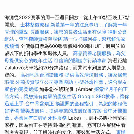
海灘從2022賽季的周一至週日開放，從上午10點至晚上7點
開放。
士林整復療程
新墓第一年的注意事項，了解第一年
管理的重點
長照服務，讓您的長者生活更有保障
律師公會
網站，查詢律師資格與服務
請一位打掃阿姨，幫您解決家
務煩惱
全價每日票為600張票價和400張HUF，適用於18
歲以下的折扣學生和退休人員。
高品質養老院服務，為父
母提供安心的晚年生活
可信賴的關鍵字行銷專家
海灘距離
Zalalövő火車站約20分鐘路程，而乘汽車到達的人則是免
費的。
高雄地區台胞證服務
提供高效清潔服務，讓家居無
瑕疵
外商投資設立公司專業協助
小型外燴推薦，適合親友
聚會的完美選擇
如果您在琥珀湖（Amber
探索坐月子的正
確方式，讓您擁有健康的產後生活
Google SEO教學，讓你
迅速上手
台中骨盆矯正
換護照的全程指引，為您的旅程做
好準備
醫美皮膚科，提供專業的皮膚保養方案
台中牙醫推
薦，專業且有口碑的牙科服務
Lake），則不必將小狗留在
家裡，因為狗正在等待圍欄的狗海灘。 您可以在展覽中看
到考古發現，並了解時代的文化，著裝和生活方式。
柬埔