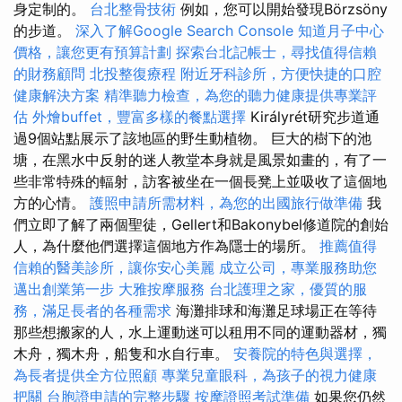
身定制的。
台北整骨技術
例如，您可以開始發現Börzsöny
的步道。
深入了解Google Search Console
知道月子中心
價格，讓您更有預算計劃
探索台北記帳士，尋找值得信賴
的財務顧問
北投整復療程
附近牙科診所，方便快捷的口腔
健康解決方案
精準聽力檢查，為您的聽力健康提供專業評
估
外燴buffet，豐富多樣的餐點選擇
Királyrét研究步道通
過9個站點展示了該地區的野生動植物。 巨大的樹下的池
塘，在黑水中反射的迷人教堂本身就是風景如畫的，有了一
些非常特殊的輻射，訪客被坐在一個長凳上並吸收了這個地
方的心情。
護照申請所需材料，為您的出國旅行做準備
我
們立即了解了兩個聖徒，Gellert和Bakonybel修道院的創始
人，為什麼他們選擇這個地方作為隱士的場所。
推薦值得
信賴的醫美診所，讓你安心美麗
成立公司，專業服務助您
邁出創業第一步
大雅按摩服務
台北護理之家，優質的服
務，滿足長者的各種需求
海灘排球和海灘足球場正在等待
那些想搬家的人，水上運動迷可以租用不同的運動器材，獨
木舟，獨木舟，船隻和水自行車。
安養院的特色與選擇，
為長者提供全方位照顧
專業兒童眼科，為孩子的視力健康
把關
台胞證申請的完整步驟
按摩證照考試準備
如果您仍然