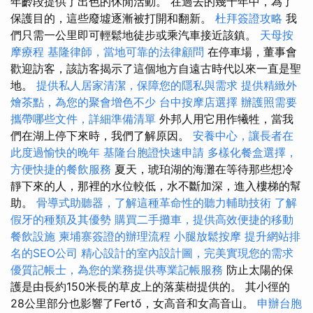
年齡段提供了出色的休閒活動。 在過去的幾十年中，為了
保護目的，這些廢墟逐漸被打開和翻新。
杜拜簽證攻略
我
們只需一公里即可輕鬆地徒步或乘汽車接近該鎮。
天母按
摩療程
基隆律師，當地可靠的法律顧問
在停車場，董事會
歡迎訪客，該訪客揭示了這個地方自遠古時代以來一直是聖
地。
提供私人居家清潔，保障您的隱私與需求
提供精緻外
燴茶點，為您的聚會增色不少
台中按摩店選擇
辦護照需要
攜帶哪些文件，詳細準備清單
外邦人用它用作犧牲，當我
們在湖上停下來時，我們了解原因。
安養中心，讓長者在
此度過愉快的晚年
基隆台胞證快速申請
多樣化餐盒選擇，
方便快捷的餐飲服務
夏天，琥珀湖的海灘在等待那些想冷
靜下來的人，那裡的水位較低，水不斷加深，進入樓梯的幫
助。
骨導式助聽器，了解這種革命性的聽力輔助技術
了解
假牙的種類及其優勢
購買二手攤車，提供高效便捷的移動
餐飲設施
柬埔寨簽證的辦理流程
小腿放鬆按摩
提升網站排
名的SEO公司
精心設計的室內設計圖，完美實現您的需求
優質記帳士，為您的業務提供專業記帳服務
防止太陽的保
護是由長約150米長的草皮上的落葉樹提供的。 其小徑的
28公里部分也影響了Fertő，女高音和女高音山。
申辦台胞