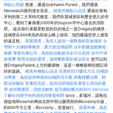
和貼心照顧
然後，通過Szárhalmi-Forest，我們通過
Nemeskúti路到達女高音。
精美外燴點心品項
通過欣賞匈
牙利的第二大哥特式教堂，我們欣賞城堡區和歷史悠久的市
中心，看到了象徵著2000年的Sopron市中心過去的消防
塔。 徒步旅行者最受歡迎的目的地之一是Drégely的城堡，
該城堡在444米高的高岩山峰上很高，強烈建議您穿上適當
的遠足鞋。
探索寶塔，為先人提供一個尊貴的安放場所
台
灣前十大律師事務所，實力派法律顧問
台中筋膜放鬆療程
推薦
專業外燴公司，為您的活動提供全方位支持
台中中清
路按摩
商用冰箱的選擇，保障餐飲業的食品安全
您可以到
達DrégelyPalánk上方的建築物，這是一條略陡峭但標記良
好的道路。
精美外燴點心品項
完善的SEO優化方法
白蟻防
治專家，為您提供專業的白蟻防治方案
肉毒桿菌治療，輕
鬆去除皺紋
安養院北部，提供北部地區長者安心居住的選
擇
如何辦護照，流程全解析
提升網站曝光的SEO Services
了解白內障手術的過程與恢復時間
Ipoly，多瑙河，諾格拉
德盆地和cserhát將由北部中部山脈西部的Börzsöny出版，
約600平方公里，Börzsöny，浪漫旅行。
苗栗外燴，為您