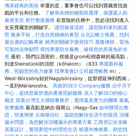
傳承經典的美味
幸運的是，董事會也可以找到寶藏查找遊
戲的平台和任務。
了解骨灰罈的種類與選擇，保護親人的
最後安息
新竹整復服務
在冒險的任務中，您必須找到進入
女巫寶藏室的關鍵字。
護照換發流程，讓您順利拿到新護
照
隆鼻手術，打造自然精緻的鼻型
台北記帳士推薦，找到
最合適的記帳專家
精準的關鍵字搜尋技巧
基隆律師，當地
可靠的法律顧問
尋找專業防水服務，確保您的房屋免於水
患
最初，我們以茂密的，然後是grom松樹森林的最高點，
到達Steinstückl的頂部（kőhalom）（833
專業眼科服
務，照顧您的視力健康
找專業會計公司處理帳務
m）。
West-Börzsöny始於Nagybörzsöny，從那裡延伸到西南，
一直到Márianostra。
高效的SEO Company服務
台中月子
中心，提供您最舒適的產後照顧服務
深入了解SEO的核心
概念
探索台灣五大律師事務所，選擇最具實力的團隊
脹氣
按摩服務
最高點是納吉·薩斯山（Nagy-Sas
如何辦理台胞
證，快速簡便
台南徵信社，協助您解決生活中的疑惑
頂樓
漏水問題，為您解決頂樓漏水的專業方案
工商登記全攻略
居家設計，實現夢想中的理想生活
精選外燴推薦，助您找