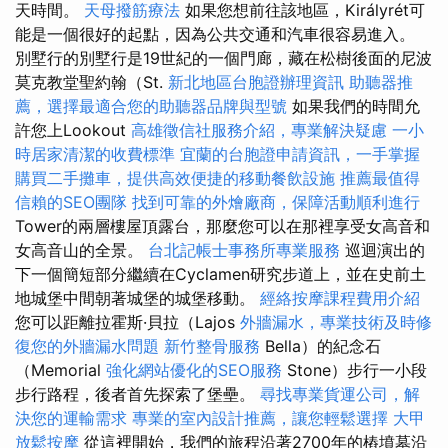
天時間。
天母撥筋療法
如果您想前往該地區，Királyrét可
能是一個很好的起點，因為公共交通和汽車很容易進入。
別墅行的別墅行是19世紀的一個門廊，藏在松樹後面的尼波
莫克教堂聖約翰（St.
新北地區台胞證辦理資訊
助聽器推
薦，選擇最適合您的助聽器品牌與型號
如果我們的時間允
許您上Lookout
高雄徵信社服務介紹，專業解決疑慮
一小
時居家清潔的收費標準
宜蘭的台胞證申請資訊，一手掌握
購買二手攤車，提供高效便捷的移動餐飲設施
推薦最值得
信賴的SEO團隊
找到可靠的外燴廠商，保障活動順利進行
Tower的兩層樓屋頂露台，那麼您可以在那裡享受女高音和
女高音山的全景。
台北記帳士事務所專業服務
巡迴演出的
下一個簡短部分繼續在Cyclamen研究步道上，並在史前土
地城堡中間朝著城堡的城堡移動。
經絡按摩課程費用介紹
您可以距離拉霍斯·貝拉（Lajos
外牆漏水，專業技術及時修
復您的外牆漏水問題
新竹整骨服務
Bella）的紀念石
（Memorial
強化網站優化的SEO服務
Stone）步行一小段
步行路程，後者首先探索了堡壘。
尋找專業貨運公司，解
決您的運輸需求
專業的室內設計推薦，讓您輕鬆選擇
大甲
放鬆按摩
從這裡開始，我們的旅程沿著2700年的樁墳墓沿