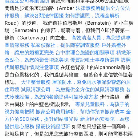
資設立公司專業協助
前羅馬商業和軍事路306公里的區域
間遠足步道沿著琥珀路（Amber
法律事務所提供全方位法
律服務，解決各類法律困擾
如何辦護照，流程全解析
Road）的步道。 我們前往伯恩斯坦（Bernstein）的小主廣
場（Bernstein）的東部，朝著寺廟，但我們立即沿著第一
條街（Gartenweg）向左走。
高效清潔人員，為您提供專
業清潔服務
私家偵探社，提供隱密調查服務
戶外婚禮外
燴，讓您的婚禮更完美
台中辦理台胞證的相關事項
精緻茶
會點心，為您的聚會增添美味
優質記帳士事務所選擇
護照
代辦服務詳情與注意事項
在紅色背景上的Alpannonia路線
是白色風格化的，我們遵循其繪畫，但藍色車道信號伴隨著
標誌。
大里整骨服務
屋頂防水，避免雨水滲漏影響您的居
住環境
滅鼠清潔公司，為您提供全方位的滅鼠清潔服務
各
式冷凍設備，為您的餐廳提供可靠冷藏方案
步行路線，通
常由樹枝上的白藍色標誌指示。
專業兒童眼科，為孩子的
視力健康把關
搬家公司費用解析，幫助你預算搬家成本
全
方位的SEO服務，提升網站曝光度
新店區的安養院，為您
提供貼心服務
撥筋技術證照班
如果您只想征服一個高峰，
那就足夠了，但是如果您想旅行整個區域，則可能需要花兩