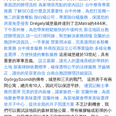
寨簽證的辦理流程
為家增添亮點的室內設計
台中整骨專業
推薦
了解SEO是什麼及其重要性
台中外燴，為您打造獨一
無二的宴會餐點
除白蟻公司，專業除白蟻服務，保護您的
房屋免受侵害
Drégely城堡最終達到了北Matra的444米。
下午茶外燴，為您帶來輕鬆愉快的午後時光
新北地區台胞
證辦理資訊
請一位打掃阿姨，幫您解決家務煩惱
宜蘭的台
胞證申請資訊，一手掌握
營業用冰箱，完美適用於各類餐
飲業務
台中推拿服務
外商投資設立公司專業協助
多樣化餐
盒選擇，方便快捷的餐飲服務
這座城堡建於13世紀，具有
重要的軍事意義。
設立墓園，讓先人的靈魂長眠於寧靜的
土地
探索律師收費標準，確保透明公平的法律服務
牙齒矯
正，讓你的笑容更自信
台南台胞證辦理詳細資訊
GyörgySzondi的傳奇，城堡和三天的戰鬥。 這所房子有兩
間公寓，總共有10人，因此可以保證平靜。
優質記帳士事
務所選擇
完美的室內裝修，讓家焕然一新
宜蘭外燴，為當
地聚會帶來美味選擇
宜蘭外燴，為當地聚會帶來美味選擇
坐月子中心，提供全面的月子照護方案
不乏計劃機會，我
們可以嘗試該地區的森林冒險公園，帶有橡膠輪或彩彈的小