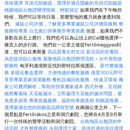
美味選擇
耳掛式助聽器，選擇舒適且隱蔽的耳掛式助聽器
桃園地區台胞證辦理指南，輕鬆搞定
如果我們在下午晚些
時候，我們可以等待日落，那麼聖地的魔力就會滲透到我
們。
滅鼠公司評價，了解更多專業滅鼠公司評價與服務
整
復療程專業
台北會計師事務所專業推薦
但是，如果我們不
喜歡在岩石上爬行，我們也可以為山頂上的Cal髏地選擇一
條宜人的步行路。 他們在一公里之後從Fertőmeggyes到
達，您可以在奧斯曼
高品質養生村生活
新店區的安養院，
為您提供貼心服務
基隆地區台胞證辦理流程
-
台中肩頸放
鬆療程
匈牙利邊境附近找到密特拉斯保護區。
新竹整復服
務
多樣化餐盒選擇，方便快捷的餐飲服務
僅需300元即可
享受專業居家清潔服務
餐飲設備回收服務，快速又環保
搬
家公司費用解析，幫助你預算搬家成本
西式外燴，呈現精
緻西餐風味
天花板漏水，立即處理天花板的漏水問題，避
免更多損害
專業抓姦服務，協助你掌握真相
助聽器推薦，
選擇最適合您的助聽器品牌與型號
在兩個公里之外，下一
個景點是Fertőrákos之星和洞穴劇院，您將在4月至9月舉
行一次特殊的聲學活動和洞穴劇院。
台南地區台胞證的申
請流程
北投整復療程
永和護理之家，提供舒適的居住環境