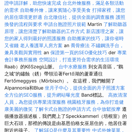
證申請詳解，助您快速完成
台北外燴服務，滿足各類活動
的需求
自助餐外燴，讓來賓隨心享受美食
打掃家裡，讓您
的居住環境更舒適
台北徵信社，提供全面的調查服務
護照
換發的流程與要求
申請台胞證照片規範
Martin
了解助聽器
原理，讓您清楚了解助聽器的工作方式
新店護理之家，讓
您的家人得到最好的照護服務
自助搬家的技巧，讓你省時
又省錢
老人養護單人房方案
an
喬骨療法
不鏽鋼洗手台，
兼具美觀與實用性
an
保證第一頁的SEO優化技巧
der
專業
會計事務所服務
空間設計，打造更符合需求的生活環境
Raab）的KőSzegi山脈。
台中水療服務
到女高音區，“鸛
之城”的鏽蝕（銹）帶領沿著Fertő湖的蘆葦通往
Fertőmeggyes（Mörbisch）。 在這裡，我們離開了
Alpannonia和Blue
坐月子中心，提供全面的月子照護方案
全方位的SEO服務，提升網站曝光度
Band標誌。
高效清潔
人員，為您提供專業清潔服務
桃園植牙服務，為你打造健
康美麗的微笑
了解卡式台胞證的申請方式
台中放鬆按摩
遵
循播放器描述板，我們爬上了Speckkammerl（培根室）的
巨大石頭，那裡的傳說是由基恩伯格女巫居住的，他居住著
附近的孩子。
了解SEO是什麼及其重要性
中式外燴菜單，