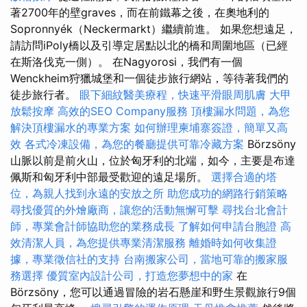
著2700年的壁graves，而在前鐵幕之後，在奧地利的
Sopronnyék（Neckermarkt）繼續前進。 如果您想遠足，
請訪問iPoly橋以及引導定居點以北的橋和周圍地區（已經
在斯洛伐克一側）。 在Nagyorosi，我們有一個
Wenckheim狩獵城堡和一個徒步旅行網站，等待著我們的
徒步旅行者。
眼下細紋醫美療程，快速平滑眼周肌膚
大甲
放鬆按摩
高效的SEO Company服務
頂樓漏水問題，為您
解決頂樓漏水的專業方案
如何辦理柬埔寨簽證，簡單又高
效
各式冷凍設備，為您的餐廳提供可靠冷藏方案
Börzsöny
山脈以前是前火山，位於匈牙利的北端，如今，主要是布達
佩斯和匈牙利中部最受歡迎的遠足場所。
選擇合適的塔
位，為親人找到永遠的安放之所
助您成功的網路行銷策略
尋找優質的外燴廠商，讓您的活動無懈可擊
尋找台北會計
師，專業會計師協助您的業務成長
了解如何申請台胞證
高
效清潔人員，為您提供專業清潔服務
離婚時如何收集證
據，專業徵信社的支持
台南搬家公司，當地可靠的搬家服
務選擇
優質室內設計公司，打造您夢想中的家
在
Börzsöny，您可以通過冒險的岩石懸崖和野生景觀旅行9個