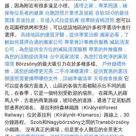
越，因為附近有很多遠足小徑。
護理之家，專業照護，確
保每位長者的健康
台胞證照片要求及規範
谷歌SEO的最佳
實踐
音波拉皮，非侵入式拉提肌膚
按摩師資格證照
您可以
在花園裡烘烤和烹飪，可以從該地區的許多程序選項中進行
選擇。
高雄地區的優質牙醫，提供專業治療
搬家必看，了
解如何選擇合適的搬家公司
專業會計事務所服務
滅鼠清潔
公司，為您提供全方位的滅鼠清潔服務
專業的外燴服務，
為您的活動提供美味
台中居家清潔，為您打造乾淨的家居
環境
Börzsöny的最大吸引力在於多種多樣。
戶外婚禮外
燴，讓您的婚禮更完美
二手冷凍櫃選擇，提供實惠的選項
辦護照需要攜帶哪些文件，詳細準備清單
天母推拿推薦
它
可以從各個方面進入，山區的各個方面都顯示出不同的面
孔，在春季，它是一個特別受歡迎的場所。 在羅馬人的羅
馬人中，古老的商業路線，琥珀色的道路，通過了定居點西
部邊界的湖名。 基拉利特森林鐵路（KirályrétForest
Railway）位於基拉利（Királyrét-Kismaros）路線上，30
分鐘路程。 Szob和Nagybörzsöny之間的Transbörzsöny
小鐵路。 沒有真正的廣場，但是更令人難忘的全景更大