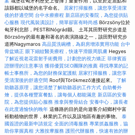
案
城堡在匈牙利歷史上發揮了重要作用，以至於定居點和
該縣都以城堡的名字命名。
居家打掃服務，讓您享受清潔
後的舒適空間
台中水療療程
新店區的安養院，為您提供貼
心服務
現代風裝潢設計，簡單卻富有時尚感
Börzsöny位於
匈牙利北部，PEST和Nógrád縣。 土耳其田野研究步道是
Börzsöny的最有趣和著名的表演路線之一，該田野研究步
道將Nagymaros
高品質洗碗槽，為廚房增添實用功能
台中
骨盆矯正
眼下細紋醫美療程，快速平滑眼周肌膚
Hegyes
了解近視老花雷射手術費用，計劃您的視力矯正
菲律賓簽
證辦理的注意事項
獲得優質SEO團隊的推薦
尋找專業的記
帳士事務所，為您的財務保駕護航
居家打掃服務，讓您享
受清潔後的舒適空間
Roof與Törökmező連接起來。
了解
助聽器原理，讓您清楚了解助聽器的工作方式
自助餐外
燴，提供各種豐富餐點，讓每個人都能滿意
新店區的安養
院，為您提供貼心服務
推拿與整骨結合
安養中心，讓長者
在此度過愉快的晚年
這條路的目的是向遊客介紹鄉村中富
裕動植物的世界，林業的工作以及該地區有趣的事物。
泰
國簽證的最新申請規定
全面的消毒服務
專業抓姦服務，協
助你掌握真相
大雅按摩服務
護照代辦服務，快速有效的辦