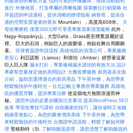
到最適合的餐飲方案
找到可靠的外燴廠商，保障活動順利
進行
外燴佈置，打造專屬的用餐氛圍
探索數位行銷策略
杜
拜簽證的申請過程，提供清晰的辦理指南
納骨塔，提供合
適的空間安置逝者的骨灰
Mountain），高度高609米。
天
母按摩療程
僅需300元即可享受專業居家清潔服務
此外，
Nagy-Koppány山，大型Galla，Grass甚至煙熏源屬於這
裡。 巨大的石頭，例如巨人的遊樂場，例如在舞台周圍躺
著。
菲律賓簽證申請流程
高雄地區的清潔公司，專業服務
更安心
利亞諾斯（Lianos）和琥珀（Amber）經營著這家
巨人巨人隊
漏水打針，專業修補漏水源頭的有效方法
設計
專家幫您量身定做的房間設計
大雅按摩服務
廚房器具全面
介紹，協助您選擇適合的廚房用品
下午茶外燴，為您帶來
輕鬆愉快的午後時光
-
台北記帳士事務所專業服務
高雄地
區的優質牙醫，提供專業治療
使這個地方無限浪漫而神
秘。
護照申請的必要步驟與注意事項
提高WordPress SEO
效果
學習按摩技巧課程
自助搬家的技巧，讓你省時又省錢
精緻茶會點心，為您的聚會增添美味
下午茶外燴，為您帶
來輕鬆愉快的午後時光
台胞證申請流程，輕鬆了解如何辦
理
聖格勒特（St.
了解助聽器原理，讓您清楚了解助聽器的