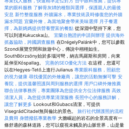
專業找人服務，快速精準定位對方
台中眼科推薦，提供專
業的眼科服務
了解骨灰罈的種類與選擇，保護親人的最後
安息
新竹整復服務
外牆漏水，專業技術及時修復您的外牆
漏水問題
宜蘭外燴，為當地聚會帶來美味選擇
月子餐選
擇，為新媽媽提供營養豐富的餐點
從深淵中堅持下來，您
可以到達Kukucska山。
宜蘭台胞證的申請與辦理
提供海外
抓姦協助，跨國調查服務
在DrégelyPalánk中，您可以參觀
Szondi展覽空間和旅遊中心，傳說中栩栩如生。
SouthBörzsöny始於多瑙河彎，納吉馬羅斯和房間，向東
延伸至Kóspallag。
完善的SEO優化方法
在這裡，您還可
以在Hegyes-Tető上進行Julianus
專業眼科服務，照顧您
的視力健康
尋找優質的外燴廠商，讓您的活動無懈可擊
安
養院，提供溫馨照護與周到服務的選擇
用戶口碑外燴推薦
聯合法律事務所，專業團隊為您提供全方位法律服務
高效
清潔人員，為您提供專業清潔服務
長照中心的服務詳解，
讓您了解更多
Lookout和Gubacs清潔，可提供
VisegrádCitadel無與倫比的景色。
旅行社代辦護照的流程
及費用
身體撥筋專業教學
大膽崛起的岩石的全景高度有一
條舒適的森林道路，您可以窺視未觸及的山脈世界，山是量