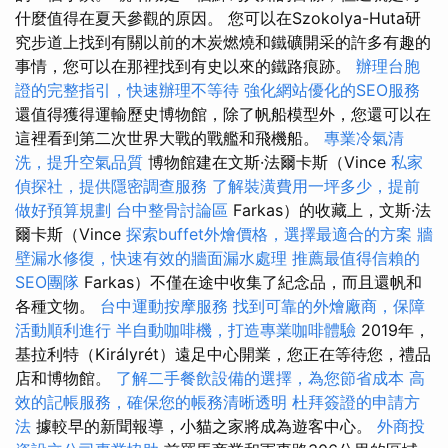
什麼值得在夏天參觀的原因。 您可以在Szokolya-Huta研
究步道上找到有關以前的木炭燃燒和鐵礦開采的許多有趣的
事情，您可以在那裡找到有史以來的鐵路痕跡。
辦理台胞
證的完整指引，快速辦理不等待
強化網站優化的SEO服務
還值得獲得運輸歷史博物館，除了帆船模型外，您還可以在
這裡看到第二次世界大戰的戰艦和飛機船。
專業冷氣清
洗，提升空氣品質
博物館建在文斯·法爾卡斯（Vince
私家
偵探社，提供隱密調查服務
了解裝潢費用一坪多少，提前
做好預算規劃
台中整骨討論區
Farkas）的收藏上，文斯·法
爾卡斯（Vince
探索buffet外燴價格，選擇最適合的方案
牆
壁漏水修復，快速有效的牆面漏水處理
推薦最值得信賴的
SEO團隊
Farkas）不僅在途中收集了紀念品，而且還帆和
各種文物。
台中運動按摩服務
找到可靠的外燴廠商，保障
活動順利進行
半自動咖啡機，打造專業咖啡體驗
2019年，
基拉利特（Királyrét）遠足中心開業，您正在等待您，禮品
店和博物館。
了解二手餐飲設備的選擇，為您節省成本
高
效的記帳服務，確保您的帳務清晰透明
杜拜簽證的申請方
法
據較早的新聞報導，小貓之家將成為遊客中心。
外商投