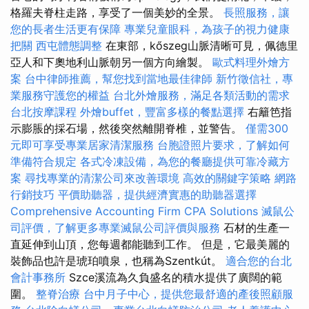
格羅夫脊柱走路，享受了一個美妙的全景。
長照服務，讓
您的長者生活更有保障
專業兒童眼科，為孩子的視力健康
把關
西屯體態調整
在東部，kőszeg山脈清晰可見，佩德里
亞人和下奧地利山脈朝另一個方向繪製。
歐式料理外燴方
案
台中律師推薦，幫您找到當地最佳律師
新竹徵信社，專
業服務守護您的權益
台北外燴服務，滿足各類活動的需求
台北按摩課程
外燴buffet，豐富多樣的餐點選擇
右籬笆指
示膨脹的採石場，然後突然離開脊椎，並警告。
僅需300
元即可享受專業居家清潔服務
台胞證照片要求，了解如何
準備符合規定
各式冷凍設備，為您的餐廳提供可靠冷藏方
案
尋找專業的清潔公司來改善環境
高效的關鍵字策略
網路
行銷技巧
平價助聽器，提供經濟實惠的助聽器選擇
Comprehensive Accounting Firm CPA Solutions
滅鼠公
司評價，了解更多專業滅鼠公司評價與服務
石材的生產一
直延伸到山頂，您每週都能聽到工作。 但是，它最美麗的
裝飾品也許是琥珀噴泉，也稱為Szentkút。
適合您的台北
會計事務所
Szce溪流為久負盛名的積水提供了廣闊的範
圍。
整脊治療
台中月子中心，提供您最舒適的產後照顧服