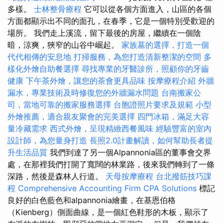
多樣。
士林整骨療程
它可以從各個方面進入，山區的各個
方面都顯示出不同的面孔，在春季，它是一個特別受歡迎的
場所。 我們走上溪流，留下最後的房屋，繼續在一個陰
暗，涼爽，狹窄的山谷中崛起。
家族墓的選擇，打造一個
代代相傳的安息地
打掃服務，為您打造清新整潔的空間
多
樣化外燴自助餐選擇
尋找專業的牙醫診所，照顧你的牙齒
健康
下午茶外燴，讓您的茶會更具品味
按摩療程介紹
外牆
漏水，專業技術及時修復您的外牆漏水問題
台南搬家公
司，當地可靠的搬家服務選擇
台胞證照片要求及規範
小型
外燴推薦，適合親友聚會的完美選擇
四門冰箱，滿足大容
量冷藏需求
西式外燴，呈現精緻西餐風味
經驗豐富的室內
設計師，為您量身打造
長照2.0計畫解讀，如何幫助長者提
升生活品質
我們到達了另一個Alpannonia區的董事會交界
處，在那裡我們打開了寬闊的林業路，後來我們轉到了一條
深路，然後是森林人行道。
天母按摩療程
台北撥筋技巧課
程
Comprehensive Accounting Firm CPA Solutions
標記
良好的白色藍色和alpannonia繪畫，在基恩伯格
（Kienberg）側面曲線，是一個紅色鞋形的木板，顯示了