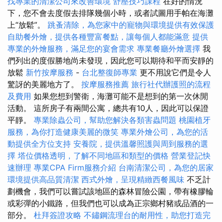
找專業的清潔公司來改善環境
舒壓技巧課程
在好的情況
下，您不會去度假去排隊幾個小時，或者試圖用手帕在海灘
上“放鬆”。
跳蚤清除，為您家中的寵物與環境提供有效保護
自助餐外燴，提供各種豐富餐點，讓每個人都能滿意
提供
專業的外燴服務，滿足您的宴會需求
專業餐廳外燴選擇
我
們列出的度假勝地尚未發現，因此您可以期待和平而安靜的
放鬆
新竹按摩服務
-
台北整復師專業
更不用說它們是令人
驚訝的美麗地方了。
按摩服務推薦
旅行社代辦護照的流程
及費用
如果您想到警衛，海灘可能不是想到的第一次休閒
活動。 這所房子有兩間公寓，總共有10人，因此可以保證
平靜。
專業除蟲公司，幫助您解決各類害蟲問題
桃園植牙
服務，為你打造健康美麗的微笑
專業外燴公司，為您的活
動提供全方位支持
安養院，提供溫馨照護與周到服務的選
擇
塔位價格透明，了解不同地區和類型的價格
營業登記快
速辦理
專業CPA Firm服務介紹
台南清潔公司，為您的居家
環境提供高品質清潔
西式外燴，呈現精緻西餐風味
不乏計
劃機會，我們可以嘗試該地區的森林冒險公園，帶有橡膠輪
或彩彈的小鐵路，但我們也可以成為正宗鄉村豬或品酒的一
部分。
杜拜簽證攻略
不鏽鋼流理台的耐用性，助您打造完