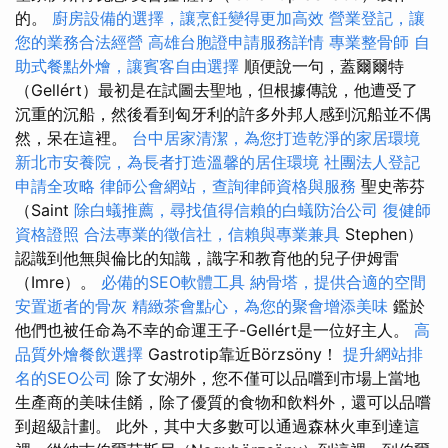
的。
廚房設備的選擇，讓烹飪變得更加高效
營業登記，讓
您的業務合法經營
高雄台胞證申請服務詳情
專業整骨師
自
助式餐點外燴，讓賓客自由選擇
順便說一句，蓋爾爾特
（Gellért）最初是在試圖去聖地，但根據傳說，他遭受了
沉重的沉船，然後看到匈牙利的許多外邦人感到沉船並不偶
然，呆在這裡。
台中居家清潔，為您打造乾淨的家居環境
新北市安養院，為長者打造溫馨的居住環境
社團法人登記
申請全攻略
律師公會網站，查詢律師資格與服務
聖史蒂芬
（Saint
除白蟻推薦，尋找值得信賴的白蟻防治公司
復健師
資格證照
合法專業的徵信社，信賴與專業兼具
Stephen）
認識到他無與倫比的知識，識字和教育他的兒子伊姆雷
（Imre）。
必備的SEO軟體工具
納骨塔，提供合適的空間
安置逝者的骨灰
精緻茶會點心，為您的聚會增添美味
鑑於
他們也被任命為不幸的命運王子-Gellért是一位好主人。
高
品質外燴餐飲選擇
Gastrotip靠近Börzsöny！
提升網站排
名的SEO公司
除了女湖外，您不僅可以品嚐到市場上當地
生產商的美味佳餚，除了優質的食物和飲料外，還可以品嚐
到超級計劃。 此外，其中大多數可以通過森林火車到達這