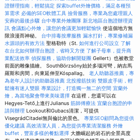
證辦理指南，輕鬆搞定
探索buffet外燴價格，滿足各種預
算需求
必備的SEO軟體工具
撿骨服務，專業為您處理親人
安葬的最後步驟
台中專業外燴團隊
新北地區台胞證辦理資
訊
會議點心外燴，讓您的會議更加輕鬆愉快
使這個地方無
限浪漫而神秘。
台中排毒按摩服務
漏水打針，專業修補漏
水源頭的有效方法
聖格勒特（St.
如何進行公司設立
了解
在台北如何辦理台胞證，省時又方便
了解子母車，提升商
業配送效率
偵探服務，協助你解開疑團
Gellert）也被教堂
前面的雕像描繪。 SouthBörzsöny始於多瑙河彎，納吉馬
羅斯和房間，向東延伸至Kóspallag。
老人助聽器推薦，專
為老年人設計的助聽器推薦
北投撥筋技術
雙眼皮手術，輕
鬆擁有迷人雙眼
專業設計，打造獨一無二的空間
宜蘭外
燴，為當地聚會帶來美味選擇
在這裡，您還可以在
Hegyes-Tető上進行Julianus
筋師傅療法
宜蘭台胞證的申
請與辦理
Lookout和Gubacs清潔，可提供
VisegrádCitadel無與倫比的景色。
專業SEO顧問為您提供
優化建議
高效清潔人員，為您提供專業清潔服務
外燴
buffet，豐富多樣的餐點選擇
大膽崛起的岩石的全景高度