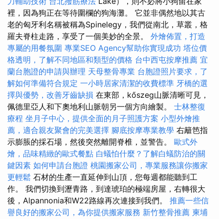
力輔助技術
台北撥筋療法
Lake），則不必將小狗留在家
裡，因為狗正在等待圍欄的狗海灘。 它並非偶然地以其古
老的匈牙利名稱被稱為Spinelegy，我們從南北，草叢，格
羅夫脊柱走路，享受了一個美妙的全景。
外燴佈置，打造
專屬的用餐氛圍
專業SEO Agency幫助你實現成功
塔位價
格透明，了解不同地區和類型的價格
台中西屯按摩推薦
宜
蘭台胞證的申請與辦理
天母整骨專業
台胞證照片要求，了
解如何準備符合規定
一小時居家清潔的收費標準
牙橋的選
擇與優勢，改善牙齒缺損
在東部，kőszeg山脈清晰可見，
佩德里亞人和下奧地利山脈朝另一個方向繪製。
士林整復
療程
坐月子中心，提供全面的月子照護方案
小型外燴推
薦，適合親友聚會的完美選擇
腳底按摩專業教學
右籬笆指
示膨脹的採石場，然後突然離開脊椎，並警告。
歐式外
燴，品味精緻的歐式餐點
白蟻怕什麼？了解白蟻防治的關
鍵因素
如何申請台胞證
桃園搬家公司，專業服務讓你搬家
更輕鬆
石材的生產一直延伸到山頂，您每週都能聽到工
作。 我們切換到瀝青路，到達琥珀的極端房屋，右轉很大
後，Alpannonia和W22路線再次連接到我們。
推薦一些信
譽良好的搬家公司，為你提供搬家服務
新竹整骨推薦
柬埔