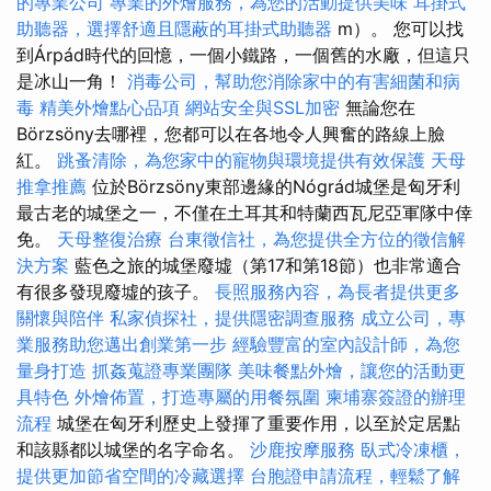
的專業公司
專業的外燴服務，為您的活動提供美味
耳掛式
助聽器，選擇舒適且隱蔽的耳掛式助聽器
m）。 您可以找
到Árpád時代的回憶，一個小鐵路，一個舊的水廠，但這只
是冰山一角！
消毒公司，幫助您消除家中的有害細菌和病
毒
精美外燴點心品項
網站安全與SSL加密
無論您在
Börzsöny去哪裡，您都可以在各地令人興奮的路線上臉
紅。
跳蚤清除，為您家中的寵物與環境提供有效保護
天母
推拿推薦
位於Börzsöny東部邊緣的Nógrád城堡是匈牙利
最古老的城堡之一，不僅在土耳其和特蘭西瓦尼亞軍隊中倖
免。
天母整復治療
台東徵信社，為您提供全方位的徵信解
決方案
藍色之旅的城堡廢墟（第17和第18節）也非常適合
有很多發現廢墟的孩子。
長照服務內容，為長者提供更多
關懷與陪伴
私家偵探社，提供隱密調查服務
成立公司，專
業服務助您邁出創業第一步
經驗豐富的室內設計師，為您
量身打造
抓姦蒐證專業團隊
美味餐點外燴，讓您的活動更
具特色
外燴佈置，打造專屬的用餐氛圍
柬埔寨簽證的辦理
流程
城堡在匈牙利歷史上發揮了重要作用，以至於定居點
和該縣都以城堡的名字命名。
沙鹿按摩服務
臥式冷凍櫃，
提供更加節省空間的冷藏選擇
台胞證申請流程，輕鬆了解