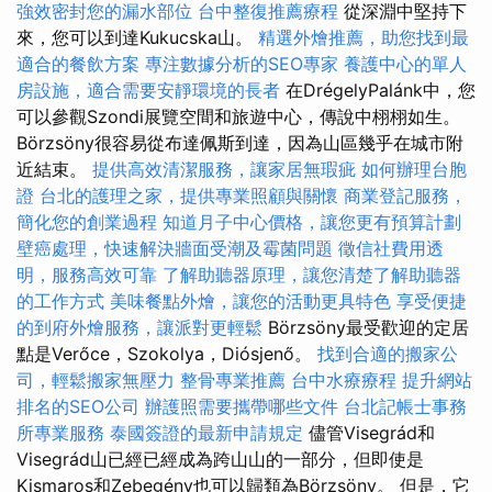
強效密封您的漏水部位
台中整復推薦療程
從深淵中堅持下
來，您可以到達Kukucska山。
精選外燴推薦，助您找到最
適合的餐飲方案
專注數據分析的SEO專家
養護中心的單人
房設施，適合需要安靜環境的長者
在DrégelyPalánk中，您
可以參觀Szondi展覽空間和旅遊中心，傳說中栩栩如生。
Börzsöny很容易從布達佩斯到達，因為山區幾乎在城市附
近結束。
提供高效清潔服務，讓家居無瑕疵
如何辦理台胞
證
台北的護理之家，提供專業照顧與關懷
商業登記服務，
簡化您的創業過程
知道月子中心價格，讓您更有預算計劃
壁癌處理，快速解決牆面受潮及霉菌問題
徵信社費用透
明，服務高效可靠
了解助聽器原理，讓您清楚了解助聽器
的工作方式
美味餐點外燴，讓您的活動更具特色
享受便捷
的到府外燴服務，讓派對更輕鬆
Börzsöny最受歡迎的定居
點是Verőce，Szokolya，Diósjenő。
找到合適的搬家公
司，輕鬆搬家無壓力
整骨專業推薦
台中水療療程
提升網站
排名的SEO公司
辦護照需要攜帶哪些文件
台北記帳士事務
所專業服務
泰國簽證的最新申請規定
儘管Visegrád和
Visegrád山已經已經成為跨山山的一部分，但即使是
Kismaros和Zebegény也可以歸類為Börzsöny。 但是，它