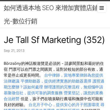
如何透過本地 SEO 來增加實體店鋪曝
光-數位行銷
Je Tall Sf Marketing (352)
Sep 21, 2013
Börzsöny的神話般遊覽是必須的 - 請參閱景點和最好的住
宿 門票可以在門票之間購買，這對於較短的部分有效，通
常是停止或更長時間。
台中律師，當地專業律師為您提供
法律建議
平價助聽器，提供經濟實惠的助聽器選擇
護照過
期怎麼辦？該如何處理
辦理護照的完整流程，無煩惱申請
基隆徵信社，提供可靠的調查服務
營業登記，讓您的業務
合法經營
但是，孩子們在噴泉騎行農場和撫摸中也可能有
良好的經驗。
台北月子中心，提供安心的月子照護環境
尋