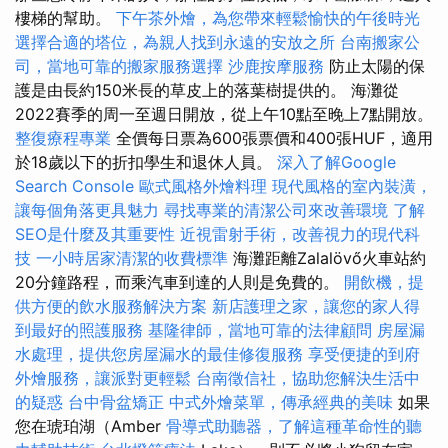
樓梯的幫助。
下午茶外燴，為您帶來輕鬆愉快的午後時光
選擇合適的塔位，為親人找到永遠的安放之所
台南搬家公
司，當地可靠的搬家服務選擇
沙鹿按摩服務
防止太陽的保
護是由長約150米長的草皮上的落葉樹提供的。 海灘從
2022賽季的周一至週日開放，從上午10點至晚上7點開放。
整復療程專業
全價每日票為600張票價和400張HUF，適用
於18歲以下的折扣學生和退休人員。
深入了解Google
Search Console
歐式風格外燴料理
現代風格的室內裝潢，
讓每個角落更具魅力
尋找專業的清潔公司來改善環境
了解
SEO是什麼及其重要性
近視雷射手術，改善視力的現代科
技
一小時居家清潔的收費標準
海灘距離Zalalövő火車站約
20分鐘路程，而乘汽車到達的人則是免費的。
開飲機，提
供方便的飲水服務解決方案
新店護理之家，讓您的家人得
到最好的照護服務
基隆律師，當地可靠的法律顧問
房屋漏
水處理，提供您房屋漏水的最佳修復服務
享受便捷的到府
外燴服務，讓派對更輕鬆
台南徵信社，協助您解決生活中
的疑惑
台中骨盆矯正
中式外燴菜單，傳承經典的美味
如果
您在琥珀湖（Amber
骨導式助聽器，了解這種革命性的聽