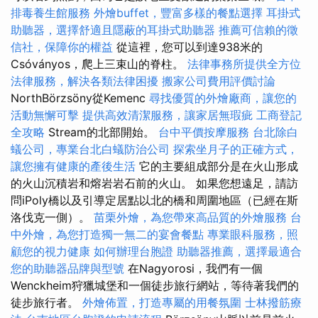
排毒養生館服務
外燴buffet，豐富多樣的餐點選擇
耳掛式
助聽器，選擇舒適且隱蔽的耳掛式助聽器
推薦可信賴的徵
信社，保障你的權益
從這裡，您可以到達938米的
Csóványos，爬上三束山的脊柱。
法律事務所提供全方位
法律服務，解決各類法律困擾
搬家公司費用評價討論
NorthBörzsöny從Kemenc
尋找優質的外燴廠商，讓您的
活動無懈可擊
提供高效清潔服務，讓家居無瑕疵
工商登記
全攻略
Stream的北部開始。
台中平價按摩服務
台北除白
蟻公司，專業台北白蟻防治公司
探索坐月子的正確方式，
讓您擁有健康的產後生活
它的主要組成部分是在火山形成
的火山沉積岩和熔岩岩石前的火山。 如果您想遠足，請訪
問iPoly橋以及引導定居點以北的橋和周圍地區（已經在斯
洛伐克一側）。
苗栗外燴，為您帶來高品質的外燴服務
台
中外燴，為您打造獨一無二的宴會餐點
專業眼科服務，照
顧您的視力健康
如何辦理台胞證
助聽器推薦，選擇最適合
您的助聽器品牌與型號
在Nagyorosi，我們有一個
Wenckheim狩獵城堡和一個徒步旅行網站，等待著我們的
徒步旅行者。
外燴佈置，打造專屬的用餐氛圍
士林撥筋療