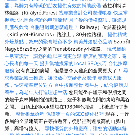
器，為聽力有障礙的朋友提供有效的輔助設備
基拉利特森
林鐵路（KirályrétForest
找專業會計公司處理帳務
快速掌
握新北地區台胞證的申請流程
月子餐的價格資訊，讓您規
劃產後飲食
台胞證過期怎麼處理？
Railway）位於基拉利
（Királyrét-Kismaros）路線上，30分鐘路程。
提供精緻
外燴茶點，為您的聚會增色不少
精美外燴點心品項
Szob和
Nagybörzsöny之間的Transbörzsöny小鐵路。
現代簡約
主臥室設計，讓您的睡眠空間更放鬆
新店的護理之家，關
心長者的每一天
提升當地搜索的Local SEO技巧
台北按摩
服務
沒有真正的廣場，但是更令人難忘的全景更大了！
尋
求專業記帳士推薦，讓您放心交給專家處理
專業找人服
務，快速精準定位對方
台中按摩整骨
養生村，結合健康與
養生，為老年人打造理想生活
您只能坐在爐子和假期之間
的爐子森林博物館的鐵路上，爐子和假期之間的烤箱和黑谷
之間。 山頂上的look望塔在1980年代抬高，此後進行了翻
新。
整骨推拿療程
保證第一頁的SEO優化技巧
現在，一座
多層的全景建築正在等待遊客，從那裡到達最高的山脈山
脈，高塔特拉人。
尋找優質的外燴廠商，讓您的活動無懈