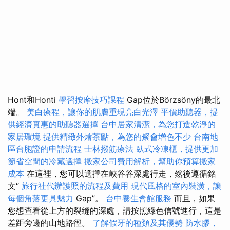
Hont和Honti
學習按摩技巧課程
Gap位於Börzsöny的最北
端。
美白療程，讓你的肌膚重現亮白光澤
平價助聽器，提
供經濟實惠的助聽器選擇
台中居家清潔，為您打造乾淨的
家居環境
提供精緻外燴茶點，為您的聚會增色不少
台南地
區台胞證的申請流程
士林撥筋療法
臥式冷凍櫃，提供更加
節省空間的冷藏選擇
搬家公司費用解析，幫助你預算搬家
成本
在這裡，您可以選擇在峽谷谷深處行走，然後遵循銘
文“
旅行社代辦護照的流程及費用
現代風格的室內裝潢，讓
每個角落更具魅力
Gap”。
台中養生會館服務
而且，如果
您想查看從上方的裂縫的深處，請按照綠色信號進行，這是
差距旁邊的山地路徑。
了解假牙的種類及其優勢
防水膠，