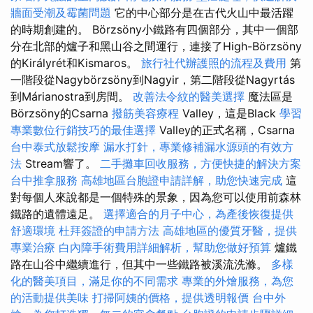
牆面受潮及霉菌問題
它的中心部分是在古代火山中最活躍
的時期創建的。 Börzsöny小鐵路有四個部分，其中一個部
分在北部的爐子和黑山谷之間運行，連接了High-Börzsöny
的Királyrét和Kismaros。
旅行社代辦護照的流程及費用
第
一階段從Nagybörzsöny到Nagyir，第二階段從Nagyrtás
到Márianostra到房間。
改善法令紋的醫美選擇
魔法區是
Börzsöny的Csarna
撥筋美容療程
Valley，這是Black
學習
專業數位行銷技巧的最佳選擇
Valley的正式名稱，Csarna
台中泰式放鬆按摩
漏水打針，專業修補漏水源頭的有效方
法
Stream響了。
二手攤車回收服務，方便快捷的解決方案
台中推拿服務
高雄地區台胞證申請詳解，助您快速完成
這
對每個人來說都是一個特殊的景象，因為您可以使用前森林
鐵路的遺體遠足。
選擇適合的月子中心，為產後恢復提供
舒適環境
杜拜簽證的申請方法
高雄地區的優質牙醫，提供
專業治療
白內障手術費用詳細解析，幫助您做好預算
爐鐵
路在山谷中繼續進行，但其中一些鐵路被溪流洗滌。
多樣
化的醫美項目，滿足你的不同需求
專業的外燴服務，為您
的活動提供美味
打掃阿姨的價格，提供透明報價
台中外