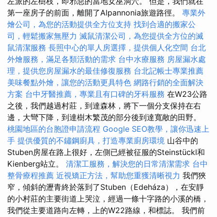
左派的左樹枝，即邪惡的當地女巫洞穴。 但是，我們就在
第一座房子的前面，離開了Alpannonia旅遊路徑。
專業外
燴公司，為您的活動提供全方位支持
找到合適的搬家公
司，輕鬆搬家無壓力
滅鼠清潔公司，為您提供全方位的滅
鼠清潔服務
長照中心的單人房選擇，提供個人化空間
台北
外燴服務，滿足各類活動的需求
台中水療服務
房屋漏水處
理，提供您房屋漏水的最佳修復服務
台北記帳士專業推薦
美味餐點外燴，讓您的活動更具特色
網路行銷的全面解決
方案
台中牙醫推薦，專業且有口碑的牙科服務
在W23公路
之後，我們越過村莊，到達森林，將下一個分支保持在右
邊，大彎下降，到達樹木繁茂的部分後到達寬敞的田野。
桃園地區的台胞證申請流程
Google SEO教學，讓你迅速上
手
提供優質的不鏽鋼廚具，打造專業廚房環境
山谷中的
Stuben房屋在路上很好，左側已經被征服的Steinstückl和
Kienberg站立。
清潔工服務，解決您的日常清潔需求
台中
整骨療程推薦
近視矯正方法，幫助您重獲清晰視力
我們狹
窄，傾斜的瀝青終於落到了Stuben（Edeháza），在安靜
的小村莊的主要街道上哭泣，經過一條十字路的小溪的橋，
我們從主要道路向左轉，上的W22路線，和標誌。 我們前