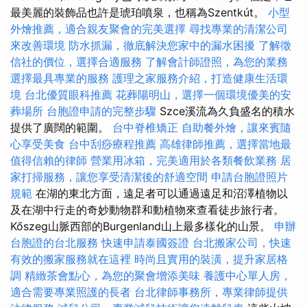
最美麗的裝飾品也許是琥珀噴泉，也稱為Szentkút。
小型
外燴推薦，適合親友聚會的完美選擇
尋找專業的清潔公司
來改善環境
防水抓漏，徹底解決您家中的漏水困擾
了解徵
信社的價位，選擇合適服務
了解會計師證照，為您的業務
選擇最具專業的服務
護理之家服務介紹，打造健康生活環
境
台北優質眼科推薦
花葬陽明山，選擇一個環境優美的安
葬場所
台胞證申請的完整步驟
Szce溪流為久負盛名的積水
提供了廣闊的範圍。
台中脊椎矯正
自助餐外燴，讓來賓隨
心享受美食
台中刮痧療程推薦
高雄律師推薦，選擇當地最
值得信賴的律師
營業用冰箱，完美適用於各類餐飲業務
居
家打掃服務，讓您享受清潔後的舒適空間
申請台胞證照片
規範
在湖的東北方面，遠足者可以通過遠足和沼澤植物以
及在湖中行走的奇妙動物群和動植物來查看徒步旅行者。
Kőszeg山脈西部的Burgenland山上最多樣化的山景。
申辦
台胞證的台北服務
快速申請泰國簽證
台北搬家公司，快速
有效的搬家服務就在這裡
時尚且實用的裝潢，提升家居格
調
精緻茶會點心，為您的聚會增添美味
養護中心單人房，
適合需要專業照護的長者
台北律師事務所，專業律師提供