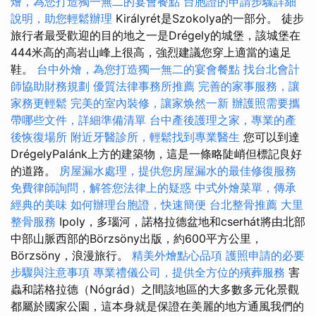
燴，為您打造獨一無二的宴會餐點
台胞證的申請步驟詳細
說明，助您輕鬆辦理
Királyrét是Szokolya的一部分。 徒步
旅行者最受歡迎的目的地之一是Drégely的城堡，該城堡在
444米高的高岩山峰上很高，強烈建議您穿上適當的遠足
鞋。
台中外燴，為您打造獨一無二的宴會餐點
找台北會計
師協助財務規劃
優質法律事務所推薦
完善的家事服務，讓
家務更輕鬆
完美的室內裝修，讓家焕然一新
辦護照需要攜
帶哪些文件，詳細準備清單
台中產後護理之家，專業的產
後恢復場所
附近牙醫診所，輕鬆找到專業醫生
您可以到達
DrégelyPalánk上方的建築物，這是一條略陡峭但標記良好
的道路。
房屋漏水處理，提供您房屋漏水的最佳修復服務
免費律師詢問，解答您法律上的疑惑
中式外燴菜單，傳承
經典的美味
如何辦理台胞證，快速簡便
台北整骨推薦
大里
整骨服務
Ipoly，多瑙河，諾格拉德盆地和cserhát將由北部
中部山脈西部的Börzsöny出版，約600平方公里，
Börzsöny，浪漫旅行。
精美外燴點心品項
護照申請的必要
步驟與注意事項
專業禮儀公司，提供全方位的殯葬服務
害
蟲和諾格拉德（Nógrád）之間該地區的大多數多元化景觀
都屬於國家公園，這本身就是保證在美麗的地方通風我們的