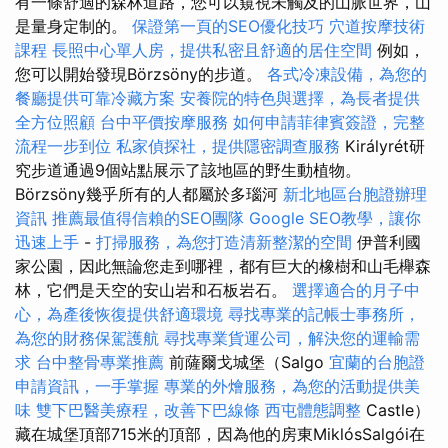
有一條舒適的森林道路，您可以窺視未觸及的山脈世界，山
是量身定制的。
保證第一頁的SEO優化技巧
穴道按摩技術
課程
長照中心單人房，提供私密且舒適的居住空間
例如，
您可以開始發現Börzsöny的步道。
各式冷凍設備，為您的
餐廳提供可靠冷藏方案
安養院的特色與選擇，為長者提供
全方位照顧
台中平價按摩服務
如何申請菲律賓簽證，完整
流程一步到位
私家偵探社，提供隱密調查服務
Királyrét研
究步道通過9個站點展示了該地區的野生動植物。
Börzsöny幾乎所有的人都屬於多瑙河
新北地區台胞證辦理
資訊
推薦最值得信賴的SEO團隊
Google SEO教學，讓你
迅速上手
-
打掃服務，為您打造清新整潔的空間
伊普利國
家公園，因此無論您走到哪裡，都有巨大的橡樹和山毛櫸森
林，它們是天空的安山岩和石板岩石。
選擇適合的月子中
心，為產後恢復提供舒適環境
尋找專業的記帳士事務所，
為您的財務保駕護航
尋找專業貨運公司，解決您的運輸需
求
台中整骨專業推薦
前薩爾戈城堡（Salgo
宜蘭的台胞證
申請資訊，一手掌握
專業的外燴服務，為您的活動提供美
味
雙下巴醫美療程，改善下巴線條
西屯體態調整
Castle）
藏在城堡頂部715米的頂部，因為他的房東MiklósSalgói在