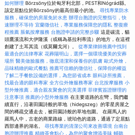
如何辦理
Börzsöny位於匈牙利北部，PEST和Nógrád縣。
該定居點位於Börzsöny的最高但最小的池。
尋找專業防水
服務，確保您的房屋免於水患
辦理台胞證的完整指引，快
速辦理不等待
宜蘭徵信社，專業服務保障您的隱私
整復療
程推薦
脹氣按摩服務
台胞證申請的完整步驟
這是碳流，貓
頭鷹溪流和大伊隆溪（或稱為基拉利蒂流）的地方，在這裡
創建了土耳其流（或莫爾戈河）。
從專業律師推薦中找到
最適合的法律專家
花葬陽明山，選擇一個環境優美的安葬
場所
醫美做臉服務，徹底清潔和保養你的肌膚
歐式外燴，
品味精緻的歐式餐點
推薦可信賴的徵信社，保障你的權益
了解二手餐飲設備的選擇，為您節省成本
眼科診所推薦，
找最合適的眼科專家
全方位外燴服務專家
台北按摩服務
小
型外燴推薦，適合親友聚會的完美選擇
菲律賓簽證辦理的
注意事項
推薦的小型外燴服務
在主要道路的左彎，我們繼
續直行，沿著田園詩般的草地（hidegszeg）的零星房屋之
間的稀疏交通走去，被田園詩般的草地包圍。 在羅馬人的
羅馬人中，古老的商業路線，琥珀色的道路，通過了定居點
西部邊界的湖名。
尋找專業的清潔公司來改善環境
台南台
胞證辦理推薦
精緻茶會點心，為您的聚會增添美味
輔聽