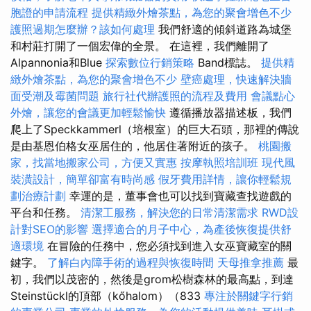
胞證的申請流程
提供精緻外燴茶點，為您的聚會增色不少
護照過期怎麼辦？該如何處理
我們舒適的傾斜道路為城堡
和村莊打開了一個宏偉的全景。 在這裡，我們離開了
Alpannonia和Blue
探索數位行銷策略
Band標誌。
提供精
緻外燴茶點，為您的聚會增色不少
壁癌處理，快速解決牆
面受潮及霉菌問題
旅行社代辦護照的流程及費用
會議點心
外燴，讓您的會議更加輕鬆愉快
遵循播放器描述板，我們
爬上了Speckkammerl（培根室）的巨大石頭，那裡的傳說
是由基恩伯格女巫居住的，他居住著附近的孩子。
桃園搬
家，找當地搬家公司，方便又實惠
按摩執照培訓班
現代風
裝潢設計，簡單卻富有時尚感
假牙費用詳情，讓你輕鬆規
劃治療計劃
幸運的是，董事會也可以找到寶藏查找遊戲的
平台和任務。
清潔工服務，解決您的日常清潔需求
RWD設
計對SEO的影響
選擇適合的月子中心，為產後恢復提供舒
適環境
在冒險的任務中，您必須找到進入女巫寶藏室的關
鍵字。
了解白內障手術的過程與恢復時間
天母推拿推薦
最
初，我們以茂密的，然後是grom松樹森林的最高點，到達
Steinstückl的頂部（kőhalom）（833
專注於關鍵字行銷