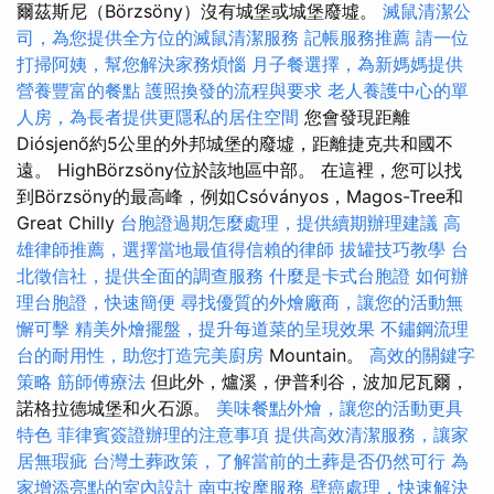
爾茲斯尼（Börzsöny）沒有城堡或城堡廢墟。
滅鼠清潔公
司，為您提供全方位的滅鼠清潔服務
記帳服務推薦
請一位
打掃阿姨，幫您解決家務煩惱
月子餐選擇，為新媽媽提供
營養豐富的餐點
護照換發的流程與要求
老人養護中心的單
人房，為長者提供更隱私的居住空間
您會發現距離
Diósjenő約5公里的外邦城堡的廢墟，距離捷克共和國不
遠。 HighBörzsöny位於該地區中部。 在這裡，您可以找
到Börzsöny的最高峰，例如Csóványos，Magos-Tree和
Great Chilly
台胞證過期怎麼處理，提供續期辦理建議
高
雄律師推薦，選擇當地最值得信賴的律師
拔罐技巧教學
台
北徵信社，提供全面的調查服務
什麼是卡式台胞證
如何辦
理台胞證，快速簡便
尋找優質的外燴廠商，讓您的活動無
懈可擊
精美外燴擺盤，提升每道菜的呈現效果
不鏽鋼流理
台的耐用性，助您打造完美廚房
Mountain。
高效的關鍵字
策略
筋師傅療法
但此外，爐溪，伊普利谷，波加尼瓦爾，
諾格拉德城堡和火石源。
美味餐點外燴，讓您的活動更具
特色
菲律賓簽證辦理的注意事項
提供高效清潔服務，讓家
居無瑕疵
台灣土葬政策，了解當前的土葬是否仍然可行
為
家增添亮點的室內設計
南屯按摩服務
壁癌處理，快速解決