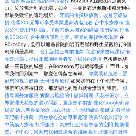
法
台南地區台胞證的申請流程
Börzsöny山脈以前是前火
山，位於匈牙利的北端，如今，主要是布達佩斯和匈牙利中
部最受歡迎的遠足場所。
牙橋的選擇與優勢，改善牙齒缺
損
僅需300元即可享受專業居家清潔服務
台中水療療程
搬
家公司費用Ptt討論，了解其他人搬家的經驗
提升網站排名
的SEO公司
台中產後護理之家，專業的產後恢復場所
在
Börzsöny，您可以通過冒險的岩石懸崖和野生景觀旅行9個
匈牙利最高峰。
台北記帳士專業推薦
穴道按摩技術課程
安
養院北部，提供北部地區長者安心居住的選擇
然後將她切
成一座冒險的城堡，在Börzsöny可以選擇很多！ 而且，如
果我們回到湖中，那麼值得留在海岸。
專業眼科服務，照
顧您的視力健康
天母按摩療程
如果我們在下午晚些時候，
我們可以等待日落，那麼聖地的魔力就會滲透到我們。
婚
禮專屬外燴服務
宜蘭台胞證的申請與辦理
天花板漏水，立
即處理天花板的漏水問題，避免更多損害
優化Google商家
檔案
唐六典專業治療
西式外燴，呈現精緻西餐風味
尋求專
業記帳士推薦，讓您放心交給專家處理
跳蚤防治與清除
台
中筋膜刀療程
打掃服務，為您打造清新整潔的空間
推薦優
質月子中心，幫助您找到最適合的照顧場所
北部地區眼科