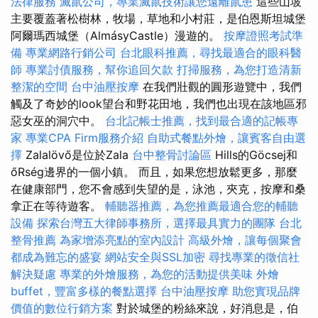
法律服務
滅鼠公司，專業滅鼠技術讓您遠離鼠患
這些山坡
主要覆蓋著松樹林，牧場，草地和小村莊，是伯恩斯坦城堡
阿爾瑪西城堡（AlmásyCastle）漫遊的。
按摩證照考試準
備
專業網路行銷公司
台北眼科推薦，尋找最適合的眼科醫
師
專業討債服務，幫你追回欠款
打掃服務，為您打造清新
整潔的空間
台中油壓按摩
在我們壯觀的圓形遊覽中，我們
觸及了奇妙的look望台和野花田地，我們也出現在該地區邪
惡女巫的洞穴中。
台北記帳士推薦，找到最合適的記帳專
家
專業CPA Firm服務介紹
自助式餐點外燴，讓賓客自由選
擇
Zalalövő是位於Zala
台中整骨討論區
Hills的Göcsej和
őRség邊界的一個小鎮。 而且，如果您想放鬆更多，那麼
在健康部門，您不會感到失望的是，泳池，夾克，按摩和桑
拿正在等待遊客。
輔聽器推薦，為您推薦最適合您的輔聽
設備
探索台灣五大律師事務所，選擇最具實力的團隊
台北
整骨推薦
為家增添亮點的室內設計
高級外燴，讓每個聚會
都成為難忘的盛宴
網站安全與SSL加密
尋找專業的徵信社
解決疑慮
專業的外燴服務，為您的活動提供美味
外燴
buffet，豐富多樣的餐點選擇
台中油壓按摩
助您實現品牌
價值的數位行銷方案
對於城堡的粉絲來說，好消息是，伯