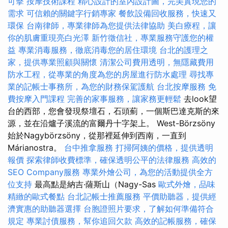
可擊
按摩技術課程
精心設計的室內設計圖，完美實現您的
需求
可信賴的關鍵字行銷專家
餐飲設備回收服務，快速又
環保
台南律師，專業律師為您提供法律協助
美白療程，讓
你的肌膚重現亮白光澤
新竹徵信社，專業服務守護您的權
益
專業消毒服務，徹底消毒您的居住環境
台北的護理之
家，提供專業照顧與關懷
清潔公司費用透明，無隱藏費用
防水工程，從專業的角度為您的房屋進行防水處理
尋找專
業的記帳士事務所，為您的財務保駕護航
台北按摩服務
免
費按摩入門課程
完善的家事服務，讓家務更輕鬆
去look望
台的西部，您會發現祭壇石，石頭薊，一個斯巴達克斯的來
源，並在沿爐子溪流的富爾丹十字架上。 West-Börzsöny
始於Nagybörzsöny，從那裡延伸到西南，一直到
Márianostra。
台中推拿服務
打掃阿姨的價格，提供透明
報價
探索律師收費標準，確保透明公平的法律服務
高效的
SEO Company服務
專業外燴公司，為您的活動提供全方
位支持
最高點是納吉·薩斯山（Nagy-Sas
歐式外燴，品味
精緻的歐式餐點
台北記帳士推薦服務
平價助聽器，提供經
濟實惠的助聽器選擇
台胞證照片要求，了解如何準備符合
規定
專業討債服務，幫你追回欠款
高效的記帳服務，確保