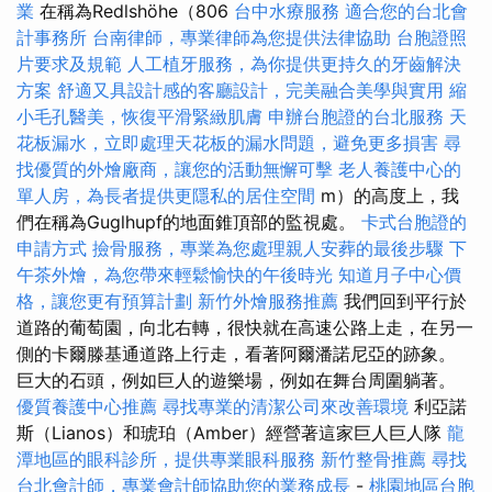
業
在稱為Redlshöhe（806
台中水療服務
適合您的台北會
計事務所
台南律師，專業律師為您提供法律協助
台胞證照
片要求及規範
人工植牙服務，為你提供更持久的牙齒解決
方案
舒適又具設計感的客廳設計，完美融合美學與實用
縮
小毛孔醫美，恢復平滑緊緻肌膚
申辦台胞證的台北服務
天
花板漏水，立即處理天花板的漏水問題，避免更多損害
尋
找優質的外燴廠商，讓您的活動無懈可擊
老人養護中心的
單人房，為長者提供更隱私的居住空間
m）的高度上，我
們在稱為Guglhupf的地面錐頂部的監視處。
卡式台胞證的
申請方式
撿骨服務，專業為您處理親人安葬的最後步驟
下
午茶外燴，為您帶來輕鬆愉快的午後時光
知道月子中心價
格，讓您更有預算計劃
新竹外燴服務推薦
我們回到平行於
道路的葡萄園，向北右轉，很快就在高速公路上走，在另一
側的卡爾滕基通道路上行走，看著阿爾潘諾尼亞的跡象。
巨大的石頭，例如巨人的遊樂場，例如在舞台周圍躺著。
優質養護中心推薦
尋找專業的清潔公司來改善環境
利亞諾
斯（Lianos）和琥珀（Amber）經營著這家巨人巨人隊
龍
潭地區的眼科診所，提供專業眼科服務
新竹整骨推薦
尋找
台北會計師，專業會計師協助您的業務成長
-
桃園地區台胞