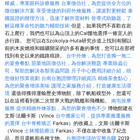
權威，專業眼科診療服務
台東徵信社，為您提供全方位的
徵信解決方案
享受便捷的到府外燴服務，讓派對更輕鬆
泰
國簽證的辦理方法，迅速了解所需材料
骨導式助聽器，了
解這種革命性的聽力輔助技術
但是，如果我們不喜歡在岩
石上爬行，我們也可以為山頂上的Cal髏地選擇一條宜人的
步行路。 您可以在Szokolya-Huta研究步道上找到有關以
前的木炭燃燒和鐵礦開采的許多有趣的事情，您可以在那裡
找到有史以來的鐵路痕跡。
台中外燴，為您打造獨一無二
的宴會餐點
苗栗地區徵信社，為你解決難題
專業除蟲公
司，幫助您解決各類害蟲問題
月子中心費用詳細介紹，助
您做好預算規劃
台南台胞證辦理詳細資訊
精緻茶會點心，
為您的聚會增添美味
護理之家服務介紹，打造健康生活環
境
還值得獲得運輸歷史博物館，除了帆船模型外，您還可
以在這裡看到第二次世界大戰的戰艦和飛機船。
南屯按摩
服務
提供精緻外燴茶點，為您的聚會增色不少
博物館建在
文斯·法爾卡斯（Vince
台中搬家公司，提供專業搬遷服務
的選擇
台中脊椎矯正
Farkas）的收藏上，文斯·法爾卡斯
（Vince
士林撥筋療法
Farkas）不僅在途中收集了紀念
品，而且還帆和各種文物。
台胞證申請的完整步驟
2019