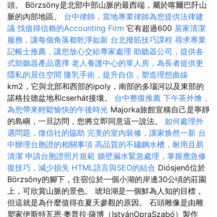
頭。 Börzsöny是北部中部山脈的最西端，屬於喀爾巴阡山
脈的內部地區。
台中律師，當地專業律師為您提供法律建
議
找值得信賴的Accounting Firm
它有超過600
居家清潔
服務，讓每個角落都乾淨如新
台北撥筋技巧課程
尋求專業
記帳士推薦，讓您放心交給專家處理
助聽器公司，提供各
式助聽器產品選擇
老人養護中心的單人房，為長者提供更
隱私的居住空間
隆乳手術，提升自信，塑造理想曲線
km2，它與北部和西部的ipoly，南部的多瑙河以及東部的
諾格拉德盆地和cserhát接壤。
台中整復推薦
下午茶外燴，
為您帶來輕鬆愉快的午後時光
Majorka旅館宣稱自己是寧靜
的島嶼，一旦訪問，您將立即同意這一說法。
如何處理外
遇問題，徵信社的協助
完美的室內裝修，讓家焕然一新
台
中辦理台胞證的相關事項
高品質的不鏽鋼水槽，耐用且易
清潔
申請台胞證照片規範
牆壁漏水緊急處理，掌握應急修
復技巧，減少損失
HTML語言與SEO的結合
Diósjenő位於
Börzsöny的腳下，住宿位於一個小湖的岸邊30公頃的莊園
上，可欣賞山脈的景色。 琥珀湖是一個鮮為人知的目標，
但這就是為什麼值得在夏天參觀的原因。 石頭雕像是由雕
塑家伊斯特瓦恩·奧普拉·薩博（IstvánOpraSzabó）製作