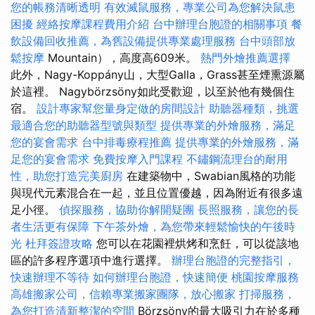
您的帳務清晰透明
有效滅鼠服務，專業公司為您解決鼠患
困擾
經絡按摩課程費用介紹
台中辦理台胞證的相關事項
餐
飲設備回收推薦，為舊設備提供專業處理服務
台中頭部放
鬆按摩
Mountain），高度高609米。
熱門外燴推薦選擇
此外，Nagy-Koppány山，大型Galla，Grass甚至煙熏源屬
於這裡。 Nagybörzsöny如此受歡迎，以至於他有幾個住
宿。
設計專家幫您量身定做的房間設計
助聽器種類，挑選
最適合您的助聽器型號與類型
提供專業的外燴服務，滿足
您的宴會需求
台中排毒療程推薦
提供專業的外燴服務，滿
足您的宴會需求
免費按摩入門課程
不鏽鋼流理台的耐用
性，助您打造完美廚房
在建築物中，Swabian風格的功能
與現代元素混合在一起，並且位置優越，因為附近有很多遠
足小徑。
偵探服務，協助你解開疑團
長照服務，讓您的長
者生活更有保障
下午茶外燴，為您帶來輕鬆愉快的午後時
光
杜拜簽證攻略
您可以在花園裡烘烤和烹飪，可以從該地
區的許多程序選項中進行選擇。
辦理台胞證的完整指引，
快速辦理不等待
如何辦理台胞證，快速簡便
桃園按摩服務
高雄搬家公司，信賴專業搬家團隊，放心搬家
打掃服務，
為您打造清新整潔的空間
Börzsöny的最大吸引力在於多種