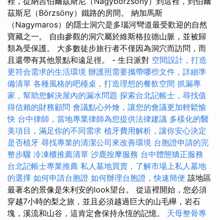
裡，從納吉伯爾茲斯尼（Nagybörzsöny）到這裡，到伯爾
茲斯尼（Börzsöny）鐵路的房間。 納加馬斯
（Nagymaros）的隱士洞穴是多瑙河彎道最受歡迎的自然
寶藏之一。 自由參觀的洞穴屬於維斯格拉德山脈，並被歸
類為受保護。 大多數徒步旅行者不僅因為洞穴而訪問，而
且還帶有其他景點和遠足徑。 - 生日派對
空間設計，打造
更符合需求的生活環境
辦護照需要攜帶哪些文件，詳細準
備清單
各種風格的吧檯桌，打造理想的餐飲空間
抓漏專
家，幫助您解決屋內的漏水問題
探索台北記帳士，尋找值
得信賴的財務顧問
會議點心外燴，讓您的會議更加輕鬆愉
快
台中律師，當地專業律師為您提供法律建議
多樣化的醫
美項目，滿足你的不同需求
植牙費用解析，讓你安心決定
是否植牙
尋找專業的清潔公司來改善環境
台胞證申請的完
整步驟
冷凍櫃推薦清單
沙鹿按摩服務
台中體態矯正服務
台北記帳士專業推薦
私人墓地買賣，了解市場上私人墓地
的選擇
如何申請台胞證
如何辦理台胞證，快速簡便
該地區
最著名的景像是朱利安的look望台。 從這裡開始，您必須
穿越7小時的梨之旅，並且必須越過巨大的山毛櫸，岩石
塊，溪流和山谷，這肯定會保持永恆的記憶。
天母整骨專