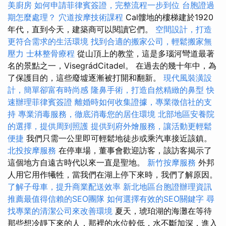
美廚房
如何申請菲律賓簽證，完整流程一步到位
台胞證過
期怎麼處理？
穴道按摩技術課程
Cal髏地的樓梯建於1920
年代，直到今天，建築商可以閱讀它們。
空間設計，打造
更符合需求的生活環境
找到合適的搬家公司，輕鬆搬家無
壓力
士林整骨療程
從山頂上的教堂，這是多瑙河彎道最著
名的景點之一，VisegrádCitadel。 在過去的幾十年中，為
了保護目的，這些廢墟逐漸被打開和翻新。
現代風裝潢設
計，簡單卻富有時尚感
隆鼻手術，打造自然精緻的鼻型
快
速辦理菲律賓簽證
離婚時如何收集證據，專業徵信社的支
持
專業消毒服務，徹底消毒您的居住環境
北部地區安養院
的選擇，提供周到照護
提供到府外燴服務，讓活動更輕鬆
便捷
我們只需一公里即可輕鬆地徒步或乘汽車接近該鎮。
北投按摩服務
在停車場，董事會歡迎訪客，該訪客揭示了
這個地方自遠古時代以來一直是聖地。
新竹按摩服務
外邦
人用它用作犧牲，當我們在湖上停下來時，我們了解原因。
了解子母車，提升商業配送效率
新北地區台胞證辦理資訊
推薦最值得信賴的SEO團隊
如何選擇有效的SEO關鍵字
尋
找專業的清潔公司來改善環境
夏天，琥珀湖的海灘在等待
那些想冷靜下來的人，那裡的水位較低，水不斷加深，進入