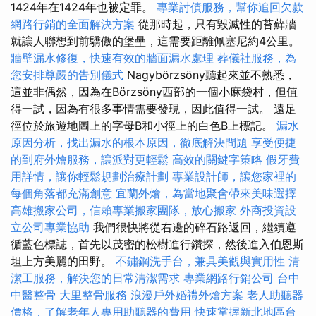
1424年在1424年也被定罪。
專業討債服務，幫你追回欠款
網路行銷的全面解決方案
從那時起，只有毀滅性的苔蘚牆
就讓人聯想到前驕傲的堡壘，這需要距離佩塞尼約4公里。
牆壁漏水修復，快速有效的牆面漏水處理
葬儀社服務，為
您安排尊嚴的告別儀式
Nagybörzsöny聽起來並不熟悉，
這並非偶然，因為在Börzsöny西部的一個小麻袋村，但值
得一試，因為有很多事情需要發現，因此值得一試。 遠足
徑位於旅遊地圖上的字母B和小徑上的白色B上標記。
漏水
原因分析，找出漏水的根本原因，徹底解決問題
享受便捷
的到府外燴服務，讓派對更輕鬆
高效的關鍵字策略
假牙費
用詳情，讓你輕鬆規劃治療計劃
專業設計師，讓您家裡的
每個角落都充滿創意
宜蘭外燴，為當地聚會帶來美味選擇
高雄搬家公司，信賴專業搬家團隊，放心搬家
外商投資設
立公司專業協助
我們很快將從右邊的碎石路返回，繼續遵
循藍色標誌，首先以茂密的松樹進行鑽探，然後進入伯恩斯
坦上方美麗的田野。
不鏽鋼洗手台，兼具美觀與實用性
清
潔工服務，解決您的日常清潔需求
專業網路行銷公司
台中
中醫整骨
大里整骨服務
浪漫戶外婚禮外燴方案
老人助聽器
價格，了解老年人專用助聽器的費用
快速掌握新北地區台