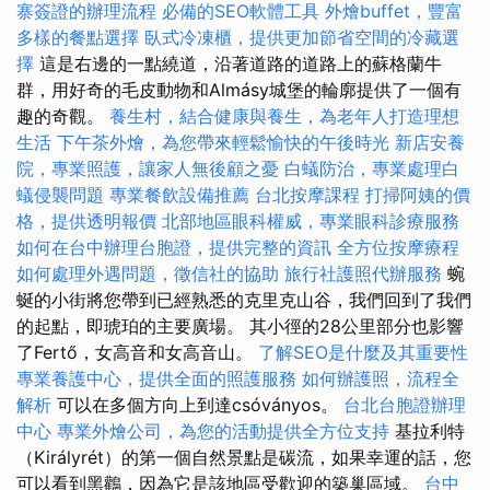
寨簽證的辦理流程
必備的SEO軟體工具
外燴buffet，豐富
多樣的餐點選擇
臥式冷凍櫃，提供更加節省空間的冷藏選
擇
這是右邊的一點繞道，沿著道路的道路上的蘇格蘭牛
群，用好奇的毛皮動物和Almásy城堡的輪廓提供了一個有
趣的奇觀。
養生村，結合健康與養生，為老年人打造理想
生活
下午茶外燴，為您帶來輕鬆愉快的午後時光
新店安養
院，專業照護，讓家人無後顧之憂
白蟻防治，專業處理白
蟻侵襲問題
專業餐飲設備推薦
台北按摩課程
打掃阿姨的價
格，提供透明報價
北部地區眼科權威，專業眼科診療服務
如何在台中辦理台胞證，提供完整的資訊
全方位按摩療程
如何處理外遇問題，徵信社的協助
旅行社護照代辦服務
蜿
蜒的小街將您帶到已經熟悉的克里克山谷，我們回到了我們
的起點，即琥珀的主要廣場。 其小徑的28公里部分也影響
了Fertő，女高音和女高音山。
了解SEO是什麼及其重要性
專業養護中心，提供全面的照護服務
如何辦護照，流程全
解析
可以在多個方向上到達csóványos。
台北台胞證辦理
中心
專業外燴公司，為您的活動提供全方位支持
基拉利特
（Királyrét）的第一個自然景點是碳流，如果幸運的話，您
可以看到黑鸛，因為它是該地區受歡迎的築巢區域。
台中