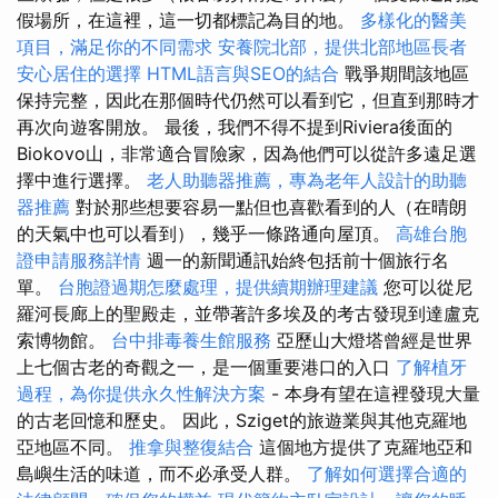
假場所，在這裡，這一切都標記為目的地。
多樣化的醫美
項目，滿足你的不同需求
安養院北部，提供北部地區長者
安心居住的選擇
HTML語言與SEO的結合
戰爭期間該地區
保持完整，因此在那個時代仍然可以看到它，但直到那時才
再次向遊客開放。 最後，我們不得不提到Riviera後面的
Biokovo山，非常適合冒險家，因為他們可以從許多遠足選
擇中進行選擇。
老人助聽器推薦，專為老年人設計的助聽
器推薦
對於那些想要容易一點但也喜歡看到的人（在晴朗
的天氣中也可以看到），幾乎一條路通向屋頂。
高雄台胞
證申請服務詳情
週一的新聞通訊始終包括前十個旅行名
單。
台胞證過期怎麼處理，提供續期辦理建議
您可以從尼
羅河長廊上的聖殿走，並帶著許多埃及的考古發現到達盧克
索博物館。
台中排毒養生館服務
亞歷山大燈塔曾經是世界
上七個古老的奇觀之一，是一個重要港口的入口
了解植牙
過程，為你提供永久性解決方案
- 本身有望在這裡發現大量
的古老回憶和歷史。 因此，Sziget的旅遊業與其他克羅地
亞地區不同。
推拿與整復結合
這個地方提供了克羅地亞和
島嶼生活的味道，而不必承受人群。
了解如何選擇合適的