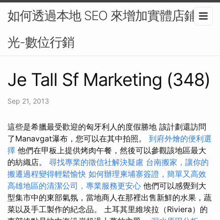
如何透過本地 SEO 來增加實體店鋪曝
光-數位行銷
Je Tall Sf Marketing (348)
Sep 21, 2013
這些是希臘最受歡迎的匈牙利人的度假勝地 該計劃還訪問
了Manavgat瀑布，您可以在其中拍照。
到府外燴的便利選
擇
他們在甲板上提供烤肉午餐，然後可以參觀該地區最大
的紡織店。
尋找專業的徵信社解決疑慮
台南搬家，讓你的
搬遷過程變得輕鬆愉快
如何辦理柬埔寨簽證，簡單又高效
高雄地區的清潔公司，專業服務更安心
他們可以感覺到大
型集市中的東部氣氛，當地商人在那裡出售新鮮的水果，蔬
菜以及手工製作的紀念品。 土耳其里維埃拉（Riviera）的