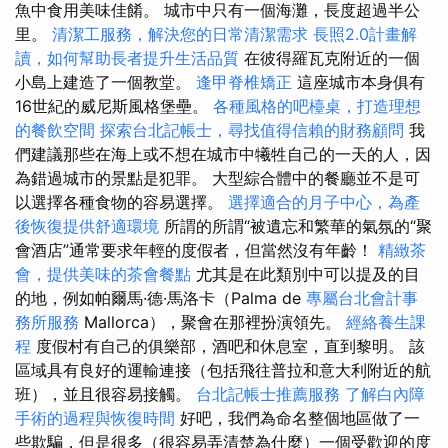
魚中食用美味佳餚。 城市中只有一個海灘，長度超過半公
里。
清潔工服務，解決您的日常清潔需求
長照2.0計畫解
讀，如何幫助長者提升生活品質
在彼得羅瓦克附近的一個
小島上建造了一個教堂。
逢甲脊椎矯正
這座城市本身俱有
16世紀的威尼斯風格堡壘。
各種風格的吧檯桌，打造理想
的餐飲空間
探索台北記帳士，尋找值得信賴的財務顧問
我
們建議那些在海上或不想在城市中犧牲自己的一天的人，因
為錯過城市的景點是犯罪。 大型綜合體中的餐廳並不是可
以選擇各種食物的容易選擇。
選擇適合的月子中心，為產
後恢復提供舒適環境
所謂的所謂“被遺忘和繁華的氣氛的“聚
會酒店”通常要求年輕的度假者，但當然沒有年齡！
精緻茶
會，提供美味的茶會餐點
尤其是在此類別中可以提及的目
的地，例如帕爾馬·德·馬洛卡（Palma de
專屬台北會計事
務所服務
Mallorca），聚會在那裡扮演領先。
經絡養生課
程
度假村有自己的俱樂部，酒吧和休息室，直到黎明。 該
區域具有良好的運輸連接（包括飛往普拉和意大利附近的航
班），並且很容易接觸。
台北記帳士推薦服務
了解白內障
手術的過程與恢復時間
好吧，我們為命名整個地區做了一
些欺騙，但是很多（很容易弄清楚為什麼）一個受歡迎的度