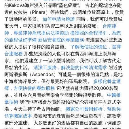
的Kekova海岸浸入並品嚐“藍色癌症”。 古老的廢墟也在附
近的皮拉納（Pinara）等待我們，該遺址位於高原上，欣賞
了該地區的美景。
如何申請台胞證
同時，我們可以欣賞城
市大門，皇家墳墓和防禦工事以及劇院的廢墟。
台南律
師，專業律師為您提供法律協助
換護照的全程指引，為您
的旅程做好準備
新店安養院的專業服務
海灘還為那些想放
鬆的人提供了很棒的體育設施。
了解徵信社的價位，選擇
合適服務
那些想洗澡的人也可以在費西耶海灘上崇拜海
水。 他們還建立了一個小型博物館，我們可以了解古代定
居點的生活。
清潔工服務，解決您的日常清潔需求
附近的
阿斯潘多斯（Aspendos）可能是一個很棒的遠足點，是地
中海東海岸最大，保存最完好的羅馬劇院。
多樣化餐盒選
擇，方便快捷的餐飲服務
它仍然有能力獲得20,000名觀
眾，並且在六月開始音樂會季節開始時很受歡迎。
中醫推
拿技術
我們也有機會欣賞維斯帕斯紀念碑和前拜占庭式浴
場，今天主持了考古博物館。
搬家公司費用解析，幫助你
預算搬家成本
廢墟城市的珠寶顯然是阿波羅教堂，該教堂
被部分重建。 大多數更好的酒店都有自己的設施（例如游