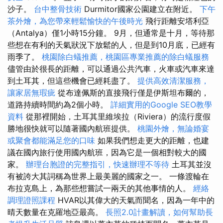
沙子。
台中整骨技術
Durmitor國家公園建立在附近。
下午
茶外燴，為您帶來輕鬆愉快的午後時光
飛行距離安塔利亞
（Antalya）僅1小時15分鐘。 9月，但通常是十月，等待那
些想在有利的天氣狀況下放鬆的人，但是到10月底，已經有
雨季了。
桃園除白蟻推薦，桃園區專業推薦的除白蟻服務
儘管由於很長的距離，可以通過公共汽車，火車或汽車來達
到土耳其，但這些機會已經耗盡了。
提供高效清潔服務，
讓家居無瑕疵
從布達佩斯的直接飛行僅是伊斯坦布爾的，
道路持續時間約為2個小時。
詳細實用的Google SEO教學
資料
從那裡開始，土耳其里維埃拉（Riviera）的流行度假
勝地很快就可以隨著國內航班提供。
桃園外燴，無論婚宴
或聚會都能滿足您的口味
如果我們想走更大的距離，也建
議在國內旅行使用國內航班，因為它是一個相對較大的國
家。
辦理台胞證的完整指引，快速辦理不等待
土耳其並沒
有被誇大其詞稱為世界上最美麗的國家之一。 一條渡輪在
布拉克島上，為那些想嘗試一兩天的其他事情的人。
經絡
調理證照課程
HVAR以其偉大的天氣而聞名，因為一年中的
晴天數量在克羅地亞最高。
長照2.0計畫解讀，如何幫助長