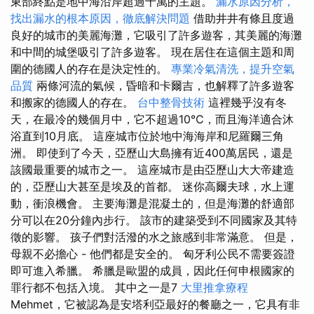
東部終點是地中海沿岸超過十萬的主題。
漏水原因分析，
找出漏水的根本原因，徹底解決問題
借助井井有條且度過
良好的城市的美麗海灘，它吸引了許多遊客，其美麗的海灘
和中間的城堡吸引了許多遊客。 現在居住在這個主題和周
圍的德國人的存在是決定性的。
專業冷氣清洗，提升空氣
品質
兩條河流的氣候，昏暗和卡爾吉，也解釋了許多遊客
和搬家的德國人的存在。
台中整骨技術
這裡幾乎沒有冬
天，在最冷的幾個月中，它不超過10℃，而且海洋適合沐
浴直到10月底。 這座城市位於地中海海岸和尼羅爾三角
洲。 即使到了今天，亞歷山大島擁有近400萬居民，還是
該國最重要的城市之一。 這座城市是由亞歷山大大帝建造
的，亞歷山大甚至是埃及的首都。 迷你高爾夫球，水上運
動，衝浪機會。 主要海灘是混凝土的，但是海灘的舒適部
分可以在20分鐘內步行。 該市的建築受到不同國家及其特
徵的影響。 孩子們對活潑的水之旅感到非常滿意。 但是，
母親不必擔心 - 他們都是安全的。 匈牙利公民不需要簽證
即可進入希臘。 希臘是歐盟的成員，因此任何申根國家的
罪行都不包括入境。 其中之一是7
大里推拿療程
Mehmet，它被認為是安塔利亞最好的餐廳之一，它具有非