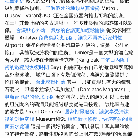
程全解析
較大的公司將其價格定為不同類別的價格，從低
級到奢侈品類別。
了解假牙的種類及其優勢
Metro，
Ulusoy，Varan和KOC正在全國范圍內推出可靠的航班。
在土耳其最壯觀的考古遺址中，許多建築物的遺跡都可以欽
佩。
會議點心外燴，讓您的會議更加輕鬆愉快
從安塔利亞
機場（Antalya
免費寫訴狀服務，讓您不再為訴訟煩惱
Airport）乘坐的旁邊是公共汽車最方便的，這是一公里的
旅行，具體取決於我們的住所。 Dinler是一個大型的酒店綜
合大樓，該大樓在卡爾吉卡克灣（Kargicak
了解白內障手
術的過程與恢復時間
Bay）的南部擁有自己的海灘和家庭和
室外游泳池。 城堡山腳下有幾個洞穴，為洞穴遊覽提供了
絕佳的機會。
台北整骨推薦
其中，只能實現只有大的鐘乳
石洞穴，即達米拉塔斯·馬加拉斯（Damlatas Magaras）。
申辦台胞證的台北服務
海盜洞穴，戀人的洞穴和以其宏偉
的燈光聞名的磷洞只能通過船隻從港口接近。 該地區有趣
的地方是Perast Open -Air
居家打掃服務，讓您享受清潔
後的舒適空間
Museum和St.
牆壁漏水修復，快速有效的牆
面漏水處理
這是一個很好的機會，可以發現土耳其里維埃
拉的神奇景觀，將野生動物園的腎上腺左數與輕鬆的短船旅