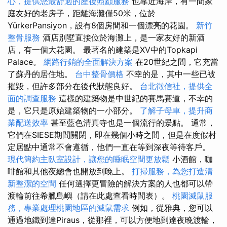
心，提供您最舒適的產後照顧服務
也靠近海岸，有一間家
庭友好的老房子，距離海灘僅50米，位於
YürkerPansiyon，設有8個房間和一個漂亮的花園。
新竹
整骨服務
酒店別墅直接位於海灘上，是一家友好的新酒
店，有一個大花園。 最著名的建築是XV中的Topkapi
Palace。
網路行銷的全面解決方案
在20世紀之間，它充當
了蘇丹的居住地。
台中整骨價格
不幸的是，其中一些已被
摧毀，但許多部分在後代狀態良好。
台北徵信社，提供全
面的調查服務
這樣的建築物是中世紀的賽馬賽道，不幸的
是，它只是原始建築物的一小部分。
了解子母車，提升商
業配送效率
甚至藍色清真寺也是一個流行的景點。 通常，
它們在SIESE期間關閉，即在幾個小時之間，但是在度假村
定居點中通常不會遵循，他們一直在等到深夜等待客戶。
現代簡約主臥室設計，讓您的睡眠空間更放鬆
小酒館，咖
啡館和其他夜總會也開放到晚上。
打掃服務，為您打造清
新整潔的空間
任何選擇更冒險的解決方案的人也都可以帶
渡輪前往希臘島嶼（請在此處查看時間表）。
桃園滅鼠服
務，專業處理桃園地區的滅鼠需求
例如，從雅典，您可以
通過地鐵到達Piraus，從那裡，可以方便地到達夜晚渡輪，