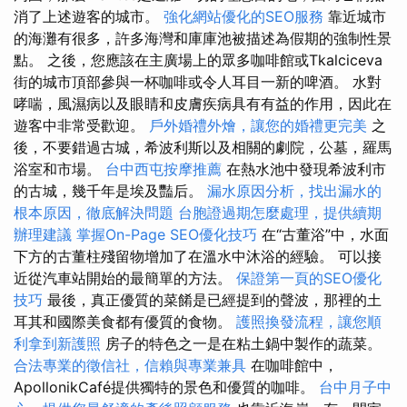
消了上述遊客的城市。
強化網站優化的SEO服務
靠近城市
的海灘有很多，許多海灣和庫庫池被描述為假期的強制性景
點。 之後，您應該在主廣場上的眾多咖啡館或Tkalciceva
街的城市頂部參與一杯咖啡或令人耳目一新的啤酒。 水對
哮喘，風濕病以及眼睛和皮膚疾病具有有益的作用，因此在
遊客中非常受歡迎。
戶外婚禮外燴，讓您的婚禮更完美
之
後，不要錯過古城，希波利斯以及相關的劇院，公墓，羅馬
浴室和市場。
台中西屯按摩推薦
在熱水池中發現希波利市
的古城，幾千年是埃及豔后。
漏水原因分析，找出漏水的
根本原因，徹底解決問題
台胞證過期怎麼處理，提供續期
辦理建議
掌握On-Page SEO優化技巧
在“古董浴”中，水面
下方的古董柱殘留物增加了在溫水中沐浴的經驗。 可以接
近從汽車站開始的最簡單的方法。
保證第一頁的SEO優化
技巧
最後，真正優質的菜餚是已經提到的聲波，那裡的土
耳其和國際美食都有優質的食物。
護照換發流程，讓您順
利拿到新護照
房子的特色之一是在粘土鍋中製作的蔬菜。
合法專業的徵信社，信賴與專業兼具
在咖啡館中，
ApollonikCafé提供獨特的景色和優質的咖啡。
台中月子中