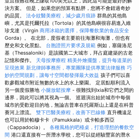
並且很難在晚上賺取100美元以上，因此這可能是最好的解
決方案。 但是，如果您的預算有點胖，您將不會錯過奇妙
的品質。
法令紋醫美療程，減少歲月痕跡
群島的其他島
嶼，尤其是托爾托拉（Tortola）的其他島嶼很容易進入維
珍戈達（Virgin
商用冰箱的選擇，保障餐飲業的食品安全
Gorda）。 在北部，度假者主要前往海灘和海灘，但也有
歷史和文化景點。
台胞證照片要求及規範
例如，塞薩洛尼
基（Thessaloniki）是該國第二大城市，拜占庭建築的古老
記憶和傑作。
天母按摩療程
精美外燴擺盤，提升每道菜的
呈現效果
新北律師事務所，專業團隊提供專業法律服務
巧
妙的空間規劃，讓每寸空間都發揮最大效益
孩子們可以喜
歡參觀城市附近無數的水上的水上樂園。 定居點順利流入
另一個度假勝地
小腿放鬆按摩
- 很難找到Ixia和它們之間的
邊界，因此可以將其視為一個。 巡迴演出始於城市中每個
城市的受歡迎目的地，無論吉普車在托羅斯山上還是在科普
賽河上漂流。
雙下巴醫美療程，改善下巴線條
直升機遠足
也可以用於帕穆卡卡（Pamukkala）或卡帕多西亞
（Cappadocia）。
各種風格的吧檯桌，打造理想的餐飲空
間
港口還直接有一所潛水學校，您可以從經驗豐富的潛水