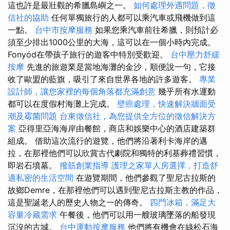
這也許是最壯觀的希臘島嶼之一。
如何處理外遇問題，徵
信社的協助
任何單獨旅行的人都可以乘汽車或飛機做到這
一點。
台中市按摩服務
如果您乘汽車前往希臘，則預計必
須至少排出1000公里的大海，這可以在一個小時內完成。
Fonyód在帶孩子旅行的遊客中特別受歡迎。
台中壓力舒緩
按摩
先進的旅遊業是當地海灘的金沙，順便說一句，它接
收了歐盟的藍旗，吸引了來自世界各地的許多遊客。
專業
設計師，讓您家裡的每個角落都充滿創意
幾乎所有水運動
都可以在度假村海灘上完成。
壁癌處理，快速解決牆面受
潮及霉菌問題
台東徵信社，為您提供全方位的徵信解決方
案
亞得里亞海海岸由餐館，商店和娛樂中心的酒店建築群
組成。 借助這次流行的遊覽，他們將沿著利卡海岸的邁
拉，在那裡他們可以欣賞古代劇院和獨特的利基葬禮習慣，
即岩石墳墓。
撥筋創業指導
護理之家單人房選擇，打造舒
適私密的生活空間
在遊覽期間，他們參觀了聖尼古拉斯的
故鄉Demre，在那裡他們可以遇到聖尼古拉斯主教的作品，
這是聖誕老人的歷史人物之一的傳奇。
四門冰箱，滿足大
容量冷藏需求
午餐後，他們可以用一艘玻璃墜落的船發現
沉沒的古城。
台中運動按摩服務
他們將有機會在綠松石海