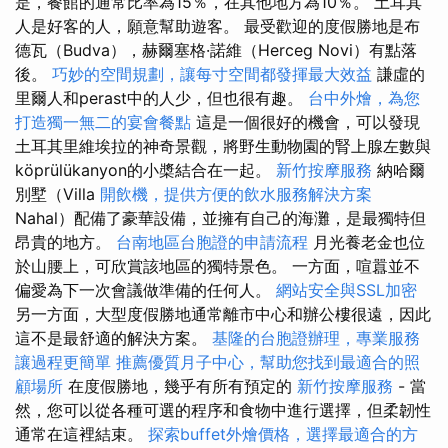
是，餐館的通常比率為15％，在其他地方為10％。 土耳其
人是好客的人，願意幫助遊客。 最受歡迎的度假勝地是布
德瓦（Budva），赫爾塞格·諾維（Herceg Novi）有點落
後。
巧妙的空間規劃，讓每寸空間都發揮最大效益
謙虛的
里爾人和perast中的人少，但也很有趣。
台中外燴，為您
打造獨一無二的宴會餐點
這是一個很好的機會，可以發現
土耳其里維埃拉的神奇景觀，將野生動物園的腎上腺左數與
köprülükanyon的小槳結合在一起。
新竹按摩服務
納哈爾
別墅（Villa
開飲機，提供方便的飲水服務解決方案
Nahal）配備了豪華設備，並擁有自己的海灘，是最獨特但
昂貴的地方。
台南地區台胞證的申請流程
月光養老金也位
於山腰上，可欣賞該地區的獨特景色。 一方面，喧囂並不
偏愛為下一次會議做準備的任何人。
網站安全與SSL加密
另一方面，大型度假勝地通常離市中心和辦公樓很遠，因此
這不是最舒適的解決方案。
基隆的台胞證辦理，專業服務
讓過程更簡單
推薦優質月子中心，幫助您找到最適合的照
顧場所
在度假勝地，幾乎有所有預定的
新竹按摩服務
- 當
然，您可以從各種可選的程序和食物中進行選擇，但柔韌性
通常在這裡結束。
探索buffet外燴價格，選擇最適合的方