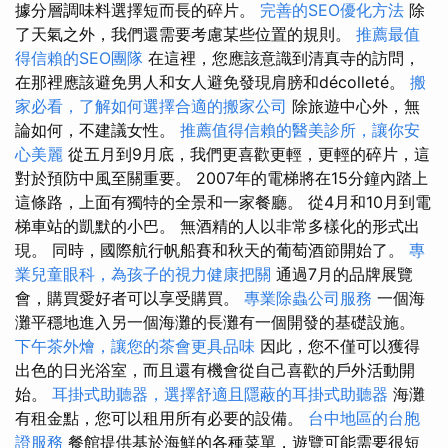
據分層調味料選擇短而長的碎片。
完善的SEO優化方法
除
了天氣之外，我們還需要考慮某些位置的規則。
推薦最值
得信賴的SEO團隊
在這裡，您應該意識到清真寺的訪問，
在那裡應該避免男人和女人避免發現肩膀和décolleté。
搬
家必看，了解如何選擇合適的搬家公司
除旅遊中心外，無
論如何，不​​建議女性。
推薦值得信賴的醫美診所，讓你安
心美麗
從五月到9月底，我們更喜歡更輕，更輕的碎片，這
對於預防中風至關重要。 2007年的電梯將在15分鐘內踏上
這條路，上面有獨特的全景和一家餐廳。 從4月和10月到電
梯車站的凱默的小巴。 無酒精的人以非常多樣化的形式出
現。 同時，國際航行帆船賽和秋天的葡萄酒節開始了。
專
業兒童眼科，為孩子的視力健康把關
通過7月的品牌展覽
會，購買愛好者可以享受購買。
專業除蟲公司服務
一個海
灘平穩地進入另一個海灘的長灘有一個開發的基礎設施。
下午茶外燴，讓您的茶會更具品味
因此，您不僅可以獲得
出色的日光浴室，而且還有機會從自己喜歡的戶外活動開
始。
耳掛式助聽器，選擇舒適且隱蔽的耳掛式助聽器
海灘
有租金點，您可以租用所有必要的設備。
台中地區的台胞
證服務
餐館提供基於海鮮的各種菜單，遊覽可能需要很短