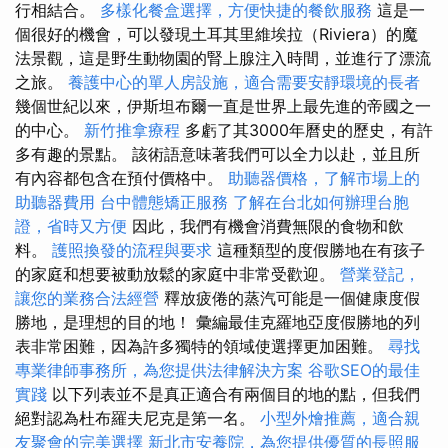
行相結合。
多樣化餐盒選擇，方便快捷的餐飲服務
這是一
個很好的機會，可以發現土耳其里維埃拉（Riviera）的魔
法景觀，這是野生動物園的腎上腺注入時間，並進行了漂流
之旅。
養護中心的單人房設施，適合需要安靜環境的長者
幾個世紀以來，伊斯坦布爾一直是世界上最先進的帝國之一
的中心。
新竹推拿療程
多虧了其3000年曆史的歷史，有許
多有趣的景點。 該術語意味著我們可以全力以赴，並且所
有內容都包含在預付價格中。
助聽器價格，了解市場上的
助聽器費用
台中體態矯正服務
了解在台北如何辦理台胞
證，省時又方便
因此，我們有機會消費無限的食物和飲
料。
護照換發的流程與要求
這種類型的度假勝地在有孩子
的家庭和想要被動放鬆的家庭中非常受歡迎。
營業登記，
讓您的業務合法經營
釋放疲倦的蒸汽可能是一個健康度假
勝地，是理想的目的地！ 彙編最佳克羅地亞度假勝地的列
表非常困難，因為許多獨特的領域使選擇更加困難。
尋找
專業律師事務所，為您提供法律解決方案
谷歌SEO的最佳
實踐
以下列表並不是真正適合有兩個目的地的點，但我們
絕對認為杜布羅夫尼克是第一名。
小型外燴推薦，適合親
友聚會的完美選擇
新北市安養院，為您提供優質的長照服