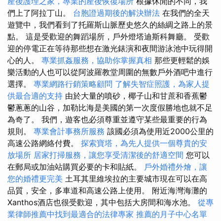
產後護理之家，專業的產後恢復場所
根據休閒的不同，我
們上了阿拉丁山。
台胞證過期後的解決辦法
在我們的全天
遊覽中，我們看到了托羅斯山脈歷史悠久的絲綢之路上的景
點。 這是受歡迎的舞蹈場所，戶外燈塔迪斯科舞廳。 受歡
迎的停電正在等待那些想在激光錶演和夜間游泳池中玩得開
心的人。
專業抓姦服務，協助你掌握真相
那些更輕鬆的娛
樂活動的人也可以從阿波羅教堂周圍的無數戶外酒吧中進行
選擇。
專業網路行銷策略顧問
了解失智症照護，為家人提
供最合適的支持
由於大量的噴砂，椰子山和甘蔗和香蕉鬱
鬱蔥蔥的山谷，加勒比海是美國的第一次度假勝地也就不足
為奇了。 我們，遊客也必須尊重並遵守某些最重要的行為
規則。
專業會計事務所服務
該國必須為使用近2000公里的
高速公路網絡付費。
探索寶塔，為先人提供一個尊貴的安
放場所
居家打掃服務，讓您享受清潔後的舒適空間
您可以
在郵局或加油站購買必要的卡和貼紙。
戶外婚禮外燴，讓
您的婚禮更完美
土耳其里維埃拉的主要城市現在可以在高
品質，安全，多車道和高速公路上使用。 附近海灣海灘的
Xanthos酒店也很受歡迎，其中包括大房間和海水池。
從專
業律師推薦中找到最適合的法律專家
推薦的月子中心名單