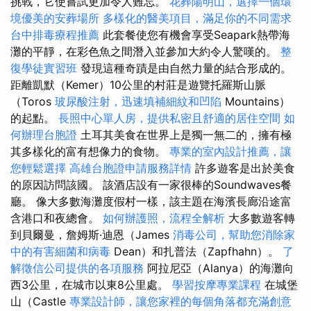
挑戰，它使嘗試更加令人難忘。
花葬陽明山，選擇一個環
境優美的安葬場所
多樣化的醫美項目，滿足你的不同需求
台中排毒療程推薦
此套餐使您有機會享受Seapark熱帶海
灘的平靜，在彩色魚之間潛入並參加大約令人驚嘆的。
整
復學徒實習班
發現這種奇蹟是由自然力量的結合形成的。
距離凱默（Kemer）10公里的村莊是遊覽托羅斯山脈
（Toros
玻尿酸注射，迅速填補細紋和凹陷
Mountains）
的起點。
長照中心單人房，提供私密且舒適的居住空間
如
何辦理台胞證
土耳其美食在世界上是獨一無二的，擁有極
其多樣化的富有想像力的食物。
專業的室內設計推薦，讓
您輕鬆選擇
高雄台胞證申請服務詳情
許多遊客是出於美食
的原因訪問該國。 該酒店設有一家很棒的Soundwaves餐
廳。 像大多數海灘度假村一樣，該主題在海濱長廊沿途富
含港口和夜總會。
如何辦護照，流程全解析
大多數遊客轉
到貝爾曼，詹姆斯·迪恩（James
消毒公司，幫助您消除家
中的有害細菌和病毒
Dean）和扎普法（Zapfhahn）。
了
解徵信公司提供的各項服務
阿拉尼亞（Alanya）的海灘向
西3公里，在城市以東8公里處。
學習按摩專業課程
在城堡
山（Castle
專業設計師，讓您家裡的每個角落都充滿創意