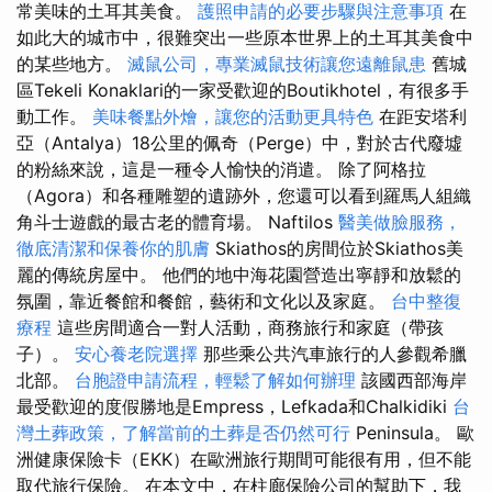
常美味的土耳其美食。
護照申請的必要步驟與注意事項
在
如此大的城市中，很難突出一些原本世界上的土耳其美食中
的某些地方。
滅鼠公司，專業滅鼠技術讓您遠離鼠患
舊城
區Tekeli Konaklari的一家受歡迎的Boutikhotel，有很多手
動工作。
美味餐點外燴，讓您的活動更具特色
在距安塔利
亞（Antalya）18公里的佩奇（Perge）中，對於古代廢墟
的粉絲來說，這是一種令人愉快的消遣。 除了阿格拉
（Agora）和各種雕塑的遺跡外，您還可以看到羅馬人組織
角斗士遊戲的最古老的體育場。 Naftilos
醫美做臉服務，
徹底清潔和保養你的肌膚
Skiathos的房間位於Skiathos美
麗的傳統房屋中。 他們的地中海花園營造出寧靜和放鬆的
氛圍，靠近餐館和餐館，藝術和文化以及家庭。
台中整復
療程
這些房間適合一對人活動，商務旅行和家庭（帶孩
子）。
安心養老院選擇
那些乘公共汽車旅行的人參觀希臘
北部。
台胞證申請流程，輕鬆了解如何辦理
該國西部海岸
最受歡迎的度假勝地是Empress，Lefkada和Chalkidiki
台
灣土葬政策，了解當前的土葬是否仍然可行
Peninsula。 歐
洲健康保險卡（EKK）在歐洲旅行期間可能很有用，但不能
取代旅行保險。 在本文中，在柱廊保險公司的幫助下，我