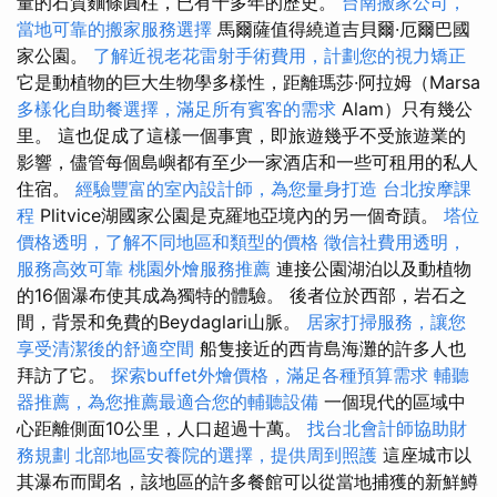
量的石質麵條圓柱，已有十多年的歷史。
台南搬家公司，
當地可靠的搬家服務選擇
馬爾薩值得繞道吉貝爾·厄爾巴國
家公園。
了解近視老花雷射手術費用，計劃您的視力矯正
它是動植物的巨大生物學多樣性，距離瑪莎·阿拉姆（Marsa
多樣化自助餐選擇，滿足所有賓客的需求
Alam）只有幾公
里。 這也促成了這樣一個事實，即旅遊幾乎不受旅遊業的
影響，儘管每個島嶼都有至少一家酒店和一些可租用的私人
住宿。
經驗豐富的室內設計師，為您量身打造
台北按摩課
程
Plitvice湖國家公園是克羅地亞境內的另一個奇蹟。
塔位
價格透明，了解不同地區和類型的價格
徵信社費用透明，
服務高效可靠
桃園外燴服務推薦
連接公園湖泊以及動植物
的16個瀑布使其成為獨特的體驗。 後者位於西部，岩石之
間，背景和免費的Beydaglari山脈。
居家打掃服務，讓您
享受清潔後的舒適空間
船隻接近的西肯島海灘的許多人也
拜訪了它。
探索buffet外燴價格，滿足各種預算需求
輔聽
器推薦，為您推薦最適合您的輔聽設備
一個現代的區域中
心距離側面10公里，人口超過十萬。
找台北會計師協助財
務規劃
北部地區安養院的選擇，提供周到照護
這座城市以
其瀑布而聞名，該地區的許多餐館可以從當地捕獲的新鮮鱒