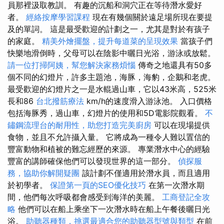
員那裡汲取教訓。 有趣的沉船和洞穴正在等待潛水愛好
者。
經絡按摩學習課程
現在有幾個關於遠足場所現在要提
及的單詞。 這是最受歡迎的計劃之一，尤其是對於有孩子
的家庭。
精美外燴擺盤，提升每道菜的呈現效果
當孩子們
快樂地滑倒時，父母可以在陰影中曬日光浴，游泳或放鬆。
請一位打掃阿姨，幫您解決家務煩惱
傳奇之地還具有50多
個不同的幻燈片，許多主題池，海豚，海豹，企鵝和老虎。
最受歡迎的幻燈片之一是水輥過山車，它以43米高，525米
長和86
台北撥筋療法
km/h的速度滑入游泳池。 入口價格
包括海豚秀，過山車，幻燈片的使用和5D電影院觀看。
不
鏽鋼流理台的耐用性，助您打造完美廚房
可以在現場提供
食物，並且不允許攝入量。 它將成為一種令人難以置信的
豐富動物和植被的難忘經歷的來源。 專業潛水中心的經驗
豐富的講師確保他們可以發現世界的這一部分。
偵探服
務，協助你解開疑團
該計劃不僅適用於潛水員，而且適用
於初學者。
保證第一頁的SEO優化技巧
在第一次潛水期
間，他們每次呼吸都會感受到海洋的美麗。
工商登記全攻
略
他們可以在船上乘坐下一次潛水時在船上午餐後曬日光
浴。
助聽器種類，挑選最適合您的助聽器型號與類型
在前