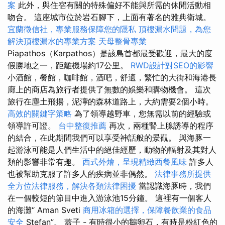
案
此外，與住宿有關的特殊偏好不能與所需的休閒活動相
吻合。 這座城市位於岩石腳下，上面有著名的雅典衛城。
宜蘭徵信社，專業服務保障您的隱私
頂樓漏水問題，為您
解決頂樓漏水的專業方案
天母整骨專業
Piapathos（Karpathos）是該島首都最受歡迎，最大的度
假勝地之一，距離機場約17公里。
RWD設計對SEO的影響
小酒館，餐館，咖啡館，酒吧，舒適，繁忙的大街和海港長
廊上的商店為旅行者提供了無數的娛樂和購物機會。 這次
旅行在塵土飛揚，泥濘的森林道路上，大約需要2個小時。
高效的關鍵字策略
為了領導越野車，您無需以前的經驗或
領導許可證。
台中整復推薦
再次，兩種腎上腺誘導的程序
的結合，在此期間我們可以享受神話般的景觀。 與海豚一
起游泳可能是人們生活中的絕佳經歷，動物的輻射及其對人
類的影響非常有趣。
西式外燴，呈現精緻西餐風味
許多人
也被幫助克服了許多人的疾病並非偶然。
法律事務所提供
全方位法律服務，解決各類法律困擾
當認識海豚時，我們
在一個較短的節目中進入游泳池15分鐘。 這裡有一個客人
的海灘“ Aman Sveti
商用冰箱的選擇，保障餐飲業的食品
安全
Stefan”。 蓋子 - 有時很小的鵝卵石，有時是粉紅色的