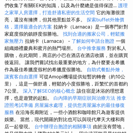
們收集了有關EEK的知識，以及為什麼總是值得保證...
護理
之家單人房選擇，打造舒適私密的生活空間
它的海灘很漂
亮，還沒有擁擠，但其他景點並不多。
探索buffet外燴價
格，選擇最適合的方案
拉納卡（Larnaca）是一個專門針對
家庭度假的鎮靜度假勝地。
找到合適的搬家公司，輕鬆搬
家無壓力
拉納卡（Larnaca） -
了解如何申請台胞證
一個
組織婚禮慶典和蜜月的熱門場所。
台中推拿服務
對於私人
購物，在此期間，商店的小巴在酒店在酒店收購，並在購買
後返回。 讓我們嘗試找出最重要的地方，為什麼要去希臘
作為最佳希臘度假村的希臘度假勝地。
自助式餐點外燴，
讓賓客自由選擇
可從Amopi機場提供短暫的轉會（約10公
里），這是一個舒適，輕鬆的小度假勝地，距繁忙的首都約
7公里。
深入了解SEO的核心概念
該住宿是沐浴的理想選
擇，也是遊覽的起點。
白內障的早期症狀與治療方法
推拿
證照考試準備
房屋漏水處理，提供您房屋漏水的最佳修復
服務
在沿海長廊附近，一些小酒館和咖啡館只為遊客提供
娛樂。 當然，現代開羅的對比也可以與現代摩天大樓和商
店一起發現。
台中辦理台胞證的相關事項
由於沒有營地，