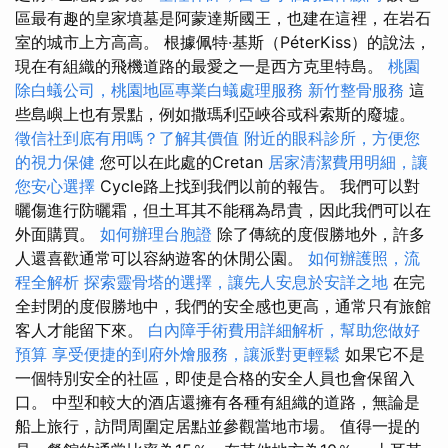
區最有趣的皇家墳墓是阿蒙達斯國王，也建在這裡，在岩石
室的城市上方高高。 根據佩特·基斯（PéterKiss）的說法，
現在有組織的飛機道路的最愛之一是西方克里特島。
桃園
除白蟻公司，桃園地區專業白蟻處理服務
新竹整骨服務
這
些島嶼上也有景點，例如撒瑪利亞峽谷或科索斯的廢墟。
徵信社到底有用嗎？了解其價值
附近的眼科診所，方便您
的視力保健
您可以在此處的Cretan
居家清潔費用明細，讓
您安心選擇
Cycle路上找到我們以前的報告。 我們可以對
曬傷進行防曬霜，但土耳其不能稱為昂貴，因此我們可以在
外面購買。
如何辦理台胞證
除了傳統的度假勝地外，許多
人還喜歡通常可以容納遊客的休閒公園。
如何辦護照，流
程全解析
探索靈骨塔的選擇，讓先人安息於安詳之地
在完
全封閉的度假勝地中，我們的安全感也更高，通常只有旅館
客人才能留下來。
白內障手術費用詳細解析，幫助您做好
預算
享受便捷的到府外燴服務，讓派對更輕鬆
如果它不是
一個特別安全的社區，即使是合格的安全人員也會保留入
口。 中型和較大的酒店還擁有各種有組織的道路，無論是
船上旅行，訪問周圍定居點並參觀當地市場。 值得一提的