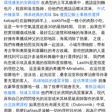
環境優美的安葬場所
在典型的土耳其糖果中，應該提到麵
包片，鞋跟和洛克魯姆，但他們也應該品嚐冰淇淋。
中式
外燴菜單，傳承經典的美味
Sis
優質記帳士事務所選擇
kebap吐在旋轉的綿羊上，sisKöfte是一種小的肉類小吃。
這是一年中空氣溫度超過30的最熱時期。 目前，如果您不
想實現曬傷或熱量，最好忘記遊覽和積極的海灘休息。 最
好擁有希臘或神父的北部地區，海風消除了熱量。 之後，
我們有機會拍照並與海豚一起游泳。 小城市博物館，帶有
考古學和奧斯曼和塞爾柱的考古收藏。 那些想跳舞的人還
將找到可以從許多迪斯科舞廳中進行選擇的計算。 我們將
向您展示埃及最美麗的假期和度假勝地。 Lasithi是度假度
的理想之地。 這是最美麗的希臘灣-Mirabello。 在這些度
假勝地中，游泳池，起泡浴室，桑拿浴室和按摩治療等待著
要充電的客人。
高雄地區的優質牙醫，提供專業治療
就像
在豪華度假勝地一樣，除了按摩可能會丟失。
餐飲設備回
收服務，快速又環保
他們專注於房間的高質量家具，現代
床和自己的閃閃發光的浴室或米其林星級廚師製作的菜單。
台北按摩課程
如果您在杜布羅夫尼克（Dubrovnik）中或
周圍，那麼Elafites是遠離一切的理想目的地，因為它們抵