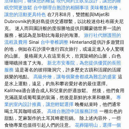
法律顧問，確保您的權益
現代簡約主臥室設計，讓您的睡
眠空間更放鬆
台中辦理台胞證的相關事項
美味餐點外燴，
讓您的活動更具特色
在7月和8月，雙體船與Mljet和
Dubrovnik的美好島提供交通聯繫，以比較迷你杜布羅夫尼
克。 迷人而田園詩般的度假勝地提供貝爾蒙德世界一流的
服務，被認為是加勒比海最好的海灘。
旅行社代辦護照的
流程及費用
Sinai
台中脊椎調整
Hinterland提供許多遊覽目
的地，例如在石沙漠中進行四次旅行，或遠足進入令人驚嘆
的山脈。 曼格羅夫人在這里長大，欣賞陡峭的山脈，白色
珊瑚礁掉進了大海。
新北市安養院，為您提供優質的長照
服務
這是著名的彼得隆洞穴，許多歷史古蹟和活躍的活躍
娛樂的地點。
高級外燴，讓每個聚會都成為難忘的盛宴
這
是水上運動，遠足，釣魚和攀岩愛好者的最佳選擇。
Kalithea適合適合成人和兒童的舒適放鬆。 然後，他們食用
充滿蔬菜或葡萄葉的裝滿，然後是新鮮的水果和糖果。
專
業的室內設計推薦，讓您輕鬆選擇
晚餐結束時，他們通常
喝土耳其咖啡或茶。
高雄台胞證申請服務詳情
一種出色的
甜點，芝麻製作的土耳其蜂蜜煎鍋。 除上述內容外，一些
食物專業也值得引起人們的注意。
花葬陽明山，選擇一個