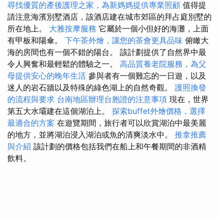
尋找優質的產後護理之家，為新媽媽提供專業照顧
值得提
請注意海濱別墅酒店，該酒店建在城市郊區的拜占庭別墅的
所在地上。
大雅按摩服務
它屬於一個小但好的海灘，上面
有甲板和陽傘。
下午茶外燴，讓您的茶會更具品味
俯瞰大
海的房間也有一個不錯的陽台。 該計劃提供了自然界中最
令人興奮和最輕鬆的體驗之一。
高品質養老院服務，為父
母提供安心的晚年生活
參與者有一個難忘的一日遊，以及
迷人的岩石牆以及特殊的綠色湖上的自然奇觀。
護照換發
的流程與要求
台南地區辦理台胞證的注意事項
現在，世界
第五大水壩建在這個湖泊上。
探索buffet外燴價格，選擇
最適合的方案
在遊覽期間，旅行者可以欣賞湖泊中最美麗
的地方，並將湖泊浸入湖泊或魚的清爽淡水中。
推拿推薦
與介紹
該計劃的價格包括我們在船上和午餐期間的非酒精
飲料。