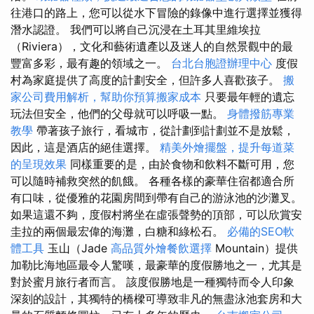
往港口的路上，您可以從水下冒險的錄像中進行選擇並獲得
潛水認證。 我們可以將自己沉浸在土耳其里維埃拉
（Riviera），文化和藝術遺產以及迷人的自然景觀中的最
豐富多彩，最有趣的領域之一。
台北台胞證辦理中心
度假
村為家庭提供了高度的計劃安全，但許多人喜歡孩子。
搬
家公司費用解析，幫助你預算搬家成本
只要最年輕的遺忘
玩法但安全，他們的父母就可以呼吸一點。
身體撥筋專業
教學
帶著孩子旅行，看城市，從計劃到計劃並不是放鬆，
因此，這是酒店的絕佳選擇。
精美外燴擺盤，提升每道菜
的呈現效果
同樣重要的是，由於食物和飲料不斷可用，您
可以隨時補救突然的飢餓。 各種各樣的豪華住宿都適合所
有口味，從優雅的花園房間到帶有自己的游泳池的沙灘叉。
如果這還不夠，度假村將坐在虛張聲勢的頂部，可以欣賞安
圭拉的兩個最宏偉的海灘，白糖和綠松石。
必備的SEO軟
體工具
玉山（Jade
高品質外燴餐飲選擇
Mountain）提供
加勒比海地區最令人驚嘆，最豪華的度假勝地之一，尤其是
對於蜜月旅行者而言。 該度假勝地是一種獨特而令人印象
深刻的設計，其獨特的橋樑可導致非凡的無盡泳池套房和大