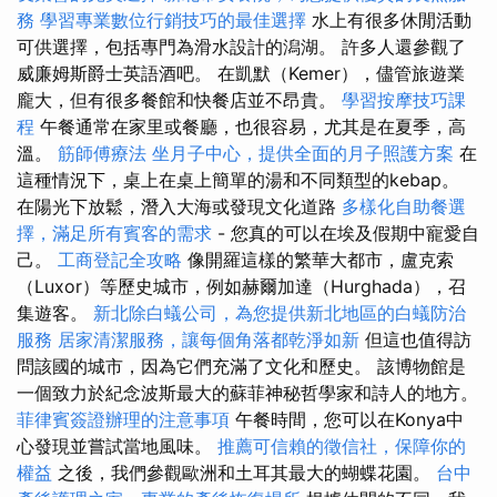
務
學習專業數位行銷技巧的最佳選擇
水上有很多休閒活動
可供選擇，包括專門為滑水設計的潟湖。 許多人還參觀了
威廉姆斯爵士英語酒吧。 在凱默（Kemer），儘管旅遊業
龐大，但有很多餐館和快餐店並不昂貴。
學習按摩技巧課
程
午餐通常在家里或餐廳，也很容易，尤其是在夏季，高
溫。
筋師傅療法
坐月子中心，提供全面的月子照護方案
在
這種情況下，桌上在桌上簡單的湯和不同類型的kebap。
在陽光下放鬆，潛入大海或發現文化道路
多樣化自助餐選
擇，滿足所有賓客的需求
- 您真的可以在埃及假期中寵愛自
己。
工商登記全攻略
像開羅這樣的繁華大都市，盧克索
（Luxor）等歷史城市，例如赫爾加達（Hurghada），召
集遊客。
新北除白蟻公司，為您提供新北地區的白蟻防治
服務
居家清潔服務，讓每個角落都乾淨如新
但這也值得訪
問該國的城市，因為它們充滿了文化和歷史。 該博物館是
一個致力於紀念波斯最大的蘇菲神秘哲學家和詩人的地方。
菲律賓簽證辦理的注意事項
午餐時間，您可以在Konya中
心發現並嘗試當地風味。
推薦可信賴的徵信社，保障你的
權益
之後，我們參觀歐洲和土耳其最大的蝴蝶花園。
台中