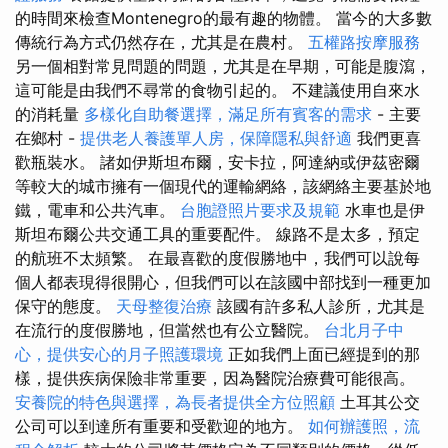
的時間來檢查Montenegro的最有趣的物體。 當今的大多數
傳統行為方式仍然存在，尤其是在農村。
五權路按摩服務
另一個相對常見問題的問題，尤其是在早期，可能是腹瀉，
這可能是由我們不尋常的食物引起的。 不建議使用自來水
的消耗量
多樣化自助餐選擇，滿足所有賓客的需求
- 主要
在鄉村 -
提供老人養護單人房，保障隱私與舒適
我們更喜
歡瓶裝水。 諸如伊斯坦布爾，安卡拉，阿達納或伊茲密爾
等較大的城市擁有一個現代的運輸網絡，該網絡主要基於地
鐵，電車和公共汽車。
台胞證照片要求及規範
水車也是伊
斯坦布爾公共交通工具的重要配件。 線路不是太多，預定
的航班不太頻繁。 在最喜歡的度假勝地中，我們可以說每
個人都表現得很開心，但我們可以在該國中部找到一種更加
保守的態度。
天母整復治療
該國有許多私人診所，尤其是
在流行的度假勝地，但當然也有公立醫院。
台北月子中
心，提供安心的月子照護環境
正如我們上面已經提到的那
樣，提供疾病保險非常重要，因為醫院治療費可能很高。
安養院的特色與選擇，為長者提供全方位照顧
土耳其公交
公司可以到達所有重要和受歡迎的地方。
如何辦護照，流