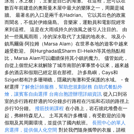
泳池，水上板），主要是自己的海灘。 在這裡，您可以在
數百年前建造的奧斯曼木屋中最大的樂隊之一，周圍是城
牆。 最著名的入口是兩千名Hadrian。 它以其出色的政黨
而聞名，不低於伊維薩島。 音樂家，運動員和電影院經常
來到這裡。 這是在大雨或持久的強風之後引人注目的。 由
於一些風風雨雨，冷的深水取代了太陽的地表水。 埃及小
鎮馬爾薩·阿拉姆（Marsa Alam）在世界各地的遊客中越來
越受歡迎。 與Hurghada或Sharm El-Heikh等其他熱點相
比，Marsa Alam可以繼續保持其小鎮的魔力。 儘管如此，
自從上個世紀末就解除了城市南部的軍事禁令以來，越來越
多的酒店和假期已經定居在那裡。 許多島嶼，Cays和
Sziget都有許多珊瑚礁，隱藏的海灘和受保護的水域。 - 食
材選擇
了解會計師服務，幫助您規劃財務
自助式餐點外
燴，讓賓客自由選擇
台南台胞證辦理詳細資訊
從入口到浴
室的步行路程舒適的10分鐘步行路程在污垢和石頭的路徑上
步行10分鐘。
撥筋技術課程
在小路上，岩石彼此堆疊在一
起，弗林特森尼人。 土耳其有許多機場，有受歡迎的沿海
假期及其周圍環境，並提供了國內航班。
長照中心的單人
房選擇，提供個人化空間
對於我們隨身攜帶的衣服，請根