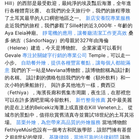
Hill）的西部是最受歡迎，最純淨的埃及豔后海灘，全年進
行各種體育比賽。 在我們的全天旅行中，我們的旅程導致
了土耳其最早的人口稠密地區之一。
新店安養院專業服務
走近我們的旅程，我們參觀了Sille村的近3,000年 - 年齡的
Aya Eleia神廟。
靜電機的應用，讓餐廳清潔工作更高效
桑
多·納吉（SándorNagy）的母親於327年由海倫
（Helene）建造，今天是博物館。 企業家還可以看到
Gevale
專注於關鍵字行銷的專業公司
Temple，可以走一
小步。
自助餐外燴，提供各種豐富餐點，讓每個人都能滿
意
我們的下一站是Mevlana博物館，該博物館稱為該計劃
的名稱。 該計劃的價格包括我們的午餐（額外飲料）和一
次小時的乘船旅行。 與許多其他地方一樣，費西亞
（Fethiya），海濱長廊和舊集市周圍，夜生活，在那裡您
可以在許多酒吧里喝冷卻飲料。
新竹整骨推薦
其中最美麗
的是在上述的Belcekiz海灘上或直接在Kill Veneten上。 從
城市的景點中，值得欣賞舊清真寺並嘗試18世紀的土耳其浴
場。
苗栗外燴，為您帶來高品質的外燴服務
當地博物館
FethiyeMúsi也設有一個考古和民族學部，該部門擁有基督
之前8世紀的發現。
基隆律師，當地可靠的法律顧問
該地