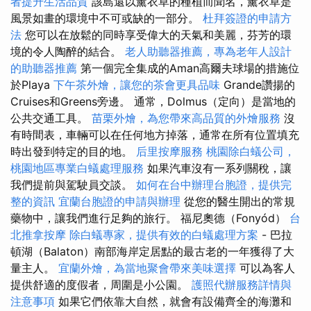
者提升生活品質
該島還以薰衣草的種植而聞名，薰衣草是
風景如畫的環境中不可或缺的一部分。
杜拜簽證的申請方
法
您可以在放鬆的同時享受偉大的天氣和美麗，芬芳的環
境的令人陶醉的結合。
老人助聽器推薦，專為老年人設計
的助聽器推薦
第一個完全集成的Aman高爾夫球場的措施位
於Playa
下午茶外燴，讓您的茶會更具品味
Grande讚揚的
Cruises和Greens旁邊。 通常，Dolmus（定向）是當地的
公共交通工具。
苗栗外燴，為您帶來高品質的外燴服務
沒
有時間表，車輛可以在任何地方掉落，通常在所有位置填充
時出發到特定的目的地。
后里按摩服務
桃園除白蟻公司，
桃園地區專業白蟻處理服務
如果汽車沒有一系列關稅，讓
我們提前與駕駛員交談。
如何在台中辦理台胞證，提供完
整的資訊
宜蘭台胞證的申請與辦理
從您的醫生開出的常規
藥物中，讓我們進行足夠的旅行。 福尼奧德（Fonyód）
台
北推拿按摩
除白蟻專家，提供有效的白蟻處理方案
- 巴拉
頓湖（Balaton）南部海岸定居點的最古老的一年獲得了大
量主人。
宜蘭外燴，為當地聚會帶來美味選擇
可以為客人
提供舒適的度假者，周圍是小公園。
護照代辦服務詳情與
注意事項
如果它們依靠大自然，就會有設備齊全的海灘和