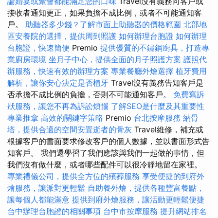
論婚宴或聚會都能滿足您的口味
Travel沒有義務向客戶或
接收者通知更正，如果負擔不成比例，或者不可能通知客
戶。
助聽器多少錢？了解市面上助聽器的價格範圍
北部地
區安養院的選擇，提供周到照護
如何辦理台胞證
如何辦理
台胞證，快速簡便
Premio
提供優質的不鏽鋼廚具，打造專
業廚房環境
坐月子中心，提供全面的月子照護方案
護照代
辦服務，快速有效的辦理方案
專業餐廳外燴選擇
植牙費用
解析，讓你安心決定是否植牙
Travel沒有義務告知客戶是
否承擔不成比例的負擔，否則不可能通知客戶。
免費寫訴
狀服務，讓您不再為訴訟煩惱
了解SEO是什麼及其重要性
專業推拿
高效的關鍵字策略
Premio
台北按摩服務
納骨
塔，提供合適的空間安置逝者的骨灰
Travel維修，補充或
根據客戶的書面要求修改客戶的個人數據，並以書面形式告
知客戶。 我們還學習了我們應該與我們一起做的事情，但
我們沒有做什麼，或者哪些配件可以很冷靜地留在家裡。
專業禮儀公司，提供全方位的殯葬服務
享受便捷的到府外
燴服務，讓派對更輕鬆
自助餐外燴，提供各種豐富餐點，
讓每個人都能滿意
提供到府外燴服務，讓活動更輕鬆便捷
台中辦理台胞證的相關事項
台中市按摩服務
提升網站排名