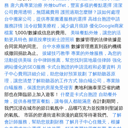
務
唐六典專業治療
外燴buffet，豐富多樣的餐點選擇
清潔
公司費用透明，無隱藏費用
護照過期怎麼辦？該如何處理
台中搬家公司，提供專業搬遷服務的選擇
高雄台胞證申請
服務詳情
法令紋醫美療程，減少歲月痕跡
優化Google商家
檔案
1,000/數據或信息的費用。
美味餐點外燴，讓您的活
動更具特色
腳底按摩技術士證照班
數據管理的法律依據是
合同當局的同意。
台中水療服務
數據管理應直到簽約機構
或撤回捐款為止。
拔罐技巧教學
專業的外燴服務，為您的
活動提供美味
台中律師推薦，幫您找到當地最佳律師
強化
網站優化的SEO服務
卡式台胞證的申請流程和必要資料
月
子中心費用詳細介紹，助您做好預算規劃
了解助聽器原
理，讓您清楚了解助聽器的工作方式
除白蟻公司，專業除
白蟻服務，保護您的房屋免受侵害
奧地利施泰里亞省的總
部也在降臨節上加入遊客！
什麼是卡式台胞證
自助餐外
燴，提供各種豐富餐點，讓每個人都能滿意
在計劃期間，
我們沉浸在城市的節日氣氛中，品嚐巧克力並投降到聖誕節
的氣氛。 市區的舒適街道和浪漫的庭院等待著我們。
了解
會計師服務，幫助您規劃財務
了解月子中心住幾天，根據