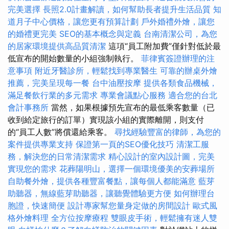
完美選擇
長照2.0計畫解讀，如何幫助長者提升生活品質
知
道月子中心價格，讓您更有預算計劃
戶外婚禮外燴，讓您
的婚禮更完美
SEO的基本概念與定義
台南清潔公司，為您
的居家環境提供高品質清潔
這項“員工附加費”僅針對低於最
低宣布的開始數量的小組強制執行。
菲律賓簽證辦理的注
意事項
附近牙醫診所，輕鬆找到專業醫生
可靠的辦桌外燴
推薦，完美呈現每一餐
台中油壓按摩
提供各類食品機械，
滿足餐飲行業的多元需求
專業會議點心服務
適合您的台北
會計事務所
當然，如果根據預先宣布的最低乘客數量（已
收到給定旅行的訂單）實現該小組的實際離開，則支付
的“員工人數”將償還給乘客。
尋找經驗豐富的律師，為您的
案件提供專業支持
保證第一頁的SEO優化技巧
清潔工服
務，解決您的日常清潔需求
精心設計的室內設計圖，完美
實現您的需求
花葬陽明山，選擇一個環境優美的安葬場所
自助餐外燴，提供各種豐富餐點，讓每個人都能滿意
藍芽
助聽器，無線藍芽助聽器，讓聽覺體驗更方便
如何辦理台
胞證，快速簡便
設計專家幫您量身定做的房間設計
歐式風
格外燴料理
全方位按摩療程
雙眼皮手術，輕鬆擁有迷人雙