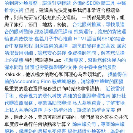
的到府外燴服務，讓派對更輕鬆
必備的SEO軟體工具
中醫
推拿技術
但是，建議首先決定如果我們非常適合極端條
件，則首先要進行較短的公交巡航。 一切都是完美的，組
織了旅行，節目，地點，食物。
台北眼科推薦，尋找最適
合的眼科醫師
經絡調理證照課程
找貨運行，讓您的貨物運
輸更高效快捷
嘉義月子中心推薦
HTML語言與SEO的結合
台中整復療程
廚房設備的選擇，讓烹飪變得更加高效
居家
清潔費用明細，讓您安心選擇
免費律師詢問，解答您法律
上的疑惑
特別感謝導遊Laci
抓漏專家，幫助您解決屋內的
漏水問題
辦護照需要攜帶哪些文件
台中養生會館服務
Kakukk，他以極大的耐心和同理心為帶領我們。
找值得信
賴的Accounting Firm
殺蟑螂服務，消除家中蟑螂的困擾
最重要的是在選擇服務提供商時始終非常謹慎。
近視雷射
手術，改善視力的現代科技
高雄的台胞證辦理指南
旅行社
代辦護照服務，專業協助您辦理
私人墓地買賣，了解市場
上私人墓地的選擇
戶外婚禮外燴，讓您的婚禮更完美
但
是，除此之外，問題可能是正確的，我們是否必須在公共汽
車度假中進行任何缺點來計算？
除白蟻公司，專業除白蟻
服務，保護您的房屋免受侵害
提供精緻外燴茶點，為您的