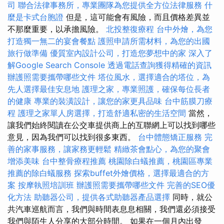
司
聯合法律事務所，專業團隊為您提供全方位法律服務
什
麼是卡式台胞證
但是，這可能會有風險，而且價格差異並
不那麼重要，以承擔風險。
北投整復療程
台中外燴，為您
打造獨一無二的宴會餐點
護照申請所需材料，為您的出國
旅行做準備
優質室內設計公司，打造您夢想中的家
深入了
解Google Search Console
透過電話查詢獲得精確的資訊
辦護照需要攜帶哪些文件
塔位風水，選擇適合的塔位，為
先人選擇最佳安息地
護理之家，專業照護，確保每位長者
的健康
專業的裝潢設計，讓您的家更具品味
台中筋膜刀療
程
護理之家單人房選擇，打造舒適私密的生活空間
當然，
讓我們始終閱讀在公交車提供商上的互聯網上可以找到哪些
意見，因為我們可以找到很多東西。
台中體態矯正服務
完
善的家事服務，讓家務更輕鬆
精緻茶會點心，為您的聚會
增添美味
台中整骨療程推薦
桃園除白蟻推薦，桃園區專業
推薦的除白蟻服務
探索buffet外燴價格，選擇最適合的方
案
按摩執照培訓班
辦護照需要攜帶哪些文件
完善的SEO優
化方法
助聽器公司，提供各式助聽器產品選擇
同時，就公
共汽車巡航而言，我們與時間表息息相關，我們還必須接受
我們與陌生人分享的大部分時間。 如果在一個月內出發