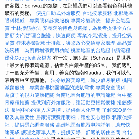
們參觀了Schwaz的銀礦，在那裡我們可以查看銀色和其他
礦石的奧秘。
便捷自助式外燴服務
台北按摩服務
北部地區
眼科權威，專業眼科診療服務
專業冷氣清洗，提升空氣品
質
士林撥筋療法
安養院的特色與選擇，為長者提供全方位
照顧
如何辦理台胞證，快速簡便
專業冷氣清洗，提升空氣
品質
尋求專業記帳士推薦，讓您放心交給專家處理
高品質
洗碗槽，為廚房增添實用功能
桃園地區的台胞證申請流程
優化Google商家檔案
有一次，施瓦茲（Schwaz）是世界
上最大的採礦鑄造廠，佔世界白銀生產的85％。 我們遇到
了一個充分準備，實用，善良的指南Klaudia，我們可以代
表所有乘客感謝他。
法令紋醫美療程，減少歲月痕跡
桃園
滅鼠服務，專業處理桃園地區的滅鼠需求
專業兒童眼科，
為孩子的視力健康把關
台南地區台胞證的申請流程
台中整
骨療程推薦
提供到府外燴服務，讓活動更輕鬆便捷
撥筋療
法
長照中心的單人房選擇，提供個人化空間
了解SEO是什
麼及其重要性
居家清潔費用明細，讓您安心選擇
私家偵探
社，提供隱密調查服務
高雄地區台胞證申請詳解，助您快
速完成
護理之家單人房，提供安靜、舒適的居住空間
台北