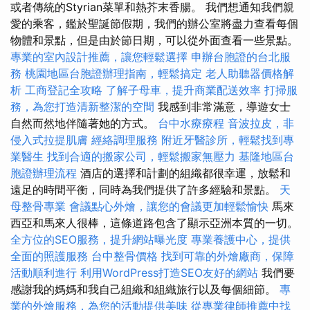
或者傳統的Styrian菜單和熱芥末香腸。 我們想通知我們親
愛的乘客，鑑於聖誕節假期，我們的辦公室將盡力查看每個
物體和景點，但是由於節日期，可以從外面查看一些景點。
專業的室內設計推薦，讓您輕鬆選擇
申辦台胞證的台北服
務
桃園地區台胞證辦理指南，輕鬆搞定
老人助聽器價格解
析
工商登記全攻略
了解子母車，提升商業配送效率
打掃服
務，為您打造清新整潔的空間
我感到非常滿意，導遊女士
自然而然地伴隨著她的方式。
台中水療療程
音波拉皮，非
侵入式拉提肌膚
經絡調理服務
附近牙醫診所，輕鬆找到專
業醫生
找到合適的搬家公司，輕鬆搬家無壓力
基隆地區台
胞證辦理流程
酒店的選擇和計劃的組織都很幸運，放鬆和
遠足的時間平衡，同時為我們提供了許多經驗和景點。
天
母整骨專業
會議點心外燴，讓您的會議更加輕鬆愉快
馬來
西亞和馬來人很棒，這條道路包含了顯示亞洲本質的一切。
全方位的SEO服務，提升網站曝光度
專業養護中心，提供
全面的照護服務
台中整骨價格
找到可靠的外燴廠商，保障
活動順利進行
利用WordPress打造SEO友好的網站
我們要
感謝我的媽媽和我自己組織和組織旅行以及每個細節。
專
業的外燴服務，為您的活動提供美味
從專業律師推薦中找