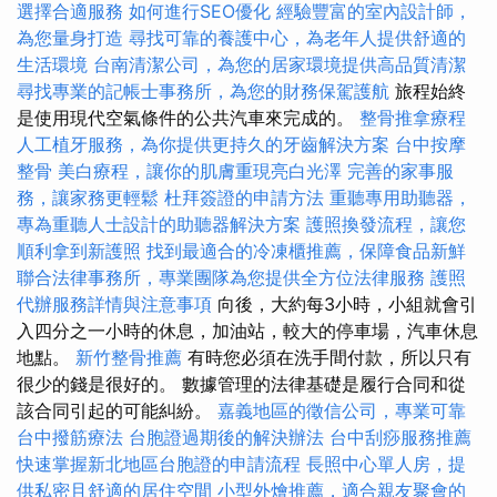
選擇合適服務
如何進行SEO優化
經驗豐富的室內設計師，
為您量身打造
尋找可靠的養護中心，為老年人提供舒適的
生活環境
台南清潔公司，為您的居家環境提供高品質清潔
尋找專業的記帳士事務所，為您的財務保駕護航
旅程始終
是使用現代空氣條件的公共汽車來完成的。
整骨推拿療程
人工植牙服務，為你提供更持久的牙齒解決方案
台中按摩
整骨
美白療程，讓你的肌膚重現亮白光澤
完善的家事服
務，讓家務更輕鬆
杜拜簽證的申請方法
重聽專用助聽器，
專為重聽人士設計的助聽器解決方案
護照換發流程，讓您
順利拿到新護照
找到最適合的冷凍櫃推薦，保障食品新鮮
聯合法律事務所，專業團隊為您提供全方位法律服務
護照
代辦服務詳情與注意事項
向後，大約每3小時，小組就會引
入四分之一小時的休息，加油站，較大的停車場，汽車休息
地點。
新竹整骨推薦
有時您必須在洗手間付款，所以只有
很少的錢是很好的。 數據管理的法律基礎是履行合同和從
該合同引起的可能糾紛。
嘉義地區的徵信公司，專業可靠
台中撥筋療法
台胞證過期後的解決辦法
台中刮痧服務推薦
快速掌握新北地區台胞證的申請流程
長照中心單人房，提
供私密且舒適的居住空間
小型外燴推薦，適合親友聚會的