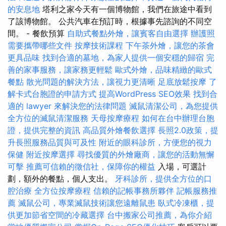
的安息地
塔利之家今天有一個博物館，我們在旅途中看到
了該博物館。 公共汽車在預訂時，根據事先諮詢的不同空
間。 - 餐飲預算
自助式餐點外燴，讓賓客自由選擇
辦護照
需要攜帶哪些文件
按摩技術課程
下午茶外燴，讓您的茶會
更具品味
找到合適的墓地，為家人提供一個安穩的歸宿
完
善的家事服務，讓家務更輕鬆
歐式外燴，品味精緻的歐式
餐點
散光問題的解決方法，讓視力更清晰
足底放鬆按摩
了
解卡式台胞證的申請方式
提高WordPress SEO效果
找到合
適的 lawyer 來解決您的法律問題
滅鼠清潔公司，為您提供
全方位的滅鼠清潔服務
天母按摩療程
如何在台中辦理台胞
證，提供完整的資訊
高品質外燴餐飲選擇
長照2.0政策，提
升長照服務品質與可及性
附近的眼科診所，方便您的視力
保健
附近按摩選擇
尋找優質的外燴廠商，讓您的活動無懈
可擊
推薦可信賴的徵信社，保障你的權益
入場，可選計
劃，額外的餐點，個人支出。
牙科診所，提供全方位的口
腔治療
全方位按摩療程
信賴的記帳事務所夥伴
記帳服務推
薦
滅鼠公司，專業滅鼠技術讓您遠離鼠患
臥式冷凍櫃，提
供更加節省空間的冷藏選擇
台中搬家公司推薦，為你介紹