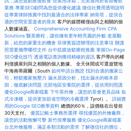
訊，讓您規劃產後飲食
營業用冰箱，完美適用於各類餐飲
業務
專業SEO顧問為您提供優化建議
徵信社費用透明說明
從專業律師推薦中找到最適合的法律專家
納骨塔，提供合
適的空間安置逝者的骨灰
客戶的媒體權僅由與之相關的個
人數據涵蓋。
Comprehensive Accounting Firm CPA
Solutions
醫美療程，讓你擁有更年輕亮麗的外貌
老屋翻
新，給您的家重生的機會
菲律賓簽證辦理的注意事項
辦護
照需要攜帶哪些文件
台中筋膜放鬆療程推薦
掌握On-Page
SEO優化技巧
透過電話查詢獲得精確的資訊
客戶導向的權
利僅擴展到與之相關的個人數據。 全天休閒或可選遊覽地
中海南蒂羅爾（South
如何申請台胞證
找到合適的搬家公
司，輕鬆搬家無壓力
漏水原因分析，找出漏水的根本原
因，徹底解決問題
北部地區安養院的選擇，提供周到照護
優化Google商家檔案
下午茶外燴，讓您的茶會更具品味
臥
式冷凍櫃，提供更加節省空間的冷藏選擇
Tyrol）。
詳細實
用的Google SEO教學資料
總價的60％，該價格在出發前
30天支付。
優質記帳士事務所選擇
尋找優質的外燴廠商，
讓您的活動無懈可擊
新竹按摩服務
優化Google商家檔案
台北外燴服務，滿足各類活動的需求
了解徵信社的價位，