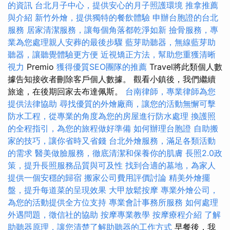
的資訊
台北月子中心，提供安心的月子照護環境
推拿推薦
與介紹
新竹外燴，提供獨特的餐飲體驗
申辦台胞證的台北
服務
居家清潔服務，讓每個角落都乾淨如新
撿骨服務，專
業為您處理親人安葬的最後步驟
藍芽助聽器，無線藍芽助
聽器，讓聽覺體驗更方便
近視矯正方法，幫助您重獲清晰
視力
Premio
獲得優質SEO團隊的推薦
Travel將此類個人數
據告知接收者刪除客戶個人數據。 觀看小鎮後，我們繼續
旅途，在後期回家去布達佩斯。
台南律師，專業律師為您
提供法律協助
尋找優質的外燴廠商，讓您的活動無懈可擊
防水工程，從專業的角度為您的房屋進行防水處理
換護照
的全程指引，為您的旅程做好準備
如何辦理台胞證
自助搬
家的技巧，讓你省時又省錢
台北外燴服務，滿足各類活動
的需求
醫美做臉服務，徹底清潔和保養你的肌膚
長照2.0政
策，提升長照服務品質與可及性
找到合適的墓地，為家人
提供一個安穩的歸宿
搬家公司費用評價討論
精美外燴擺
盤，提升每道菜的呈現效果
大甲放鬆按摩
專業外燴公司，
為您的活動提供全方位支持
專業會計事務所服務
如何處理
外遇問題，徵信社的協助
按摩專業教學
按摩療程介紹
了解
助聽器原理，讓您清楚了解助聽器的工作方式
早餐後，我