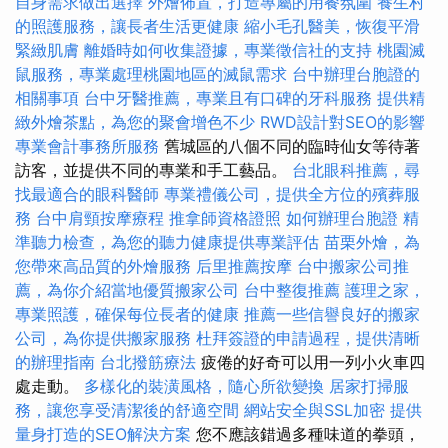
自身需求做出選擇
外燴佈置，打造專屬的用餐氛圍
養生村
的照護服務，讓長者生活更健康
縮小毛孔醫美，恢復平滑
緊緻肌膚
離婚時如何收集證據，專業徵信社的支持
桃園滅
鼠服務，專業處理桃園地區的滅鼠需求
台中辦理台胞證的
相關事項
台中牙醫推薦，專業且有口碑的牙科服務
提供精
緻外燴茶點，為您的聚會增色不少
RWD設計對SEO的影響
專業會計事務所服務
舊城區的八個不同的臨時仙女等待著
訪客，並提供不同的專業和手工藝品。
台北眼科推薦，尋
找最適合的眼科醫師
專業禮儀公司，提供全方位的殯葬服
務
台中肩頸按摩療程
推拿師資格證照
如何辦理台胞證
精
準聽力檢查，為您的聽力健康提供專業評估
苗栗外燴，為
您帶來高品質的外燴服務
后里推薦按摩
台中搬家公司推
薦，為你介紹當地優質搬家公司
台中整復推薦
護理之家，
專業照護，確保每位長者的健康
推薦一些信譽良好的搬家
公司，為你提供搬家服務
杜拜簽證的申請過程，提供清晰
的辦理指南
台北撥筋療法
疲倦的好奇可以用一列小火車四
處走動。
多樣化的裝潢風格，隨心所欲變換
居家打掃服
務，讓您享受清潔後的舒適空間
網站安全與SSL加密
提供
量身打造的SEO解決方案
您不應該錯過多種味道的拳頭，