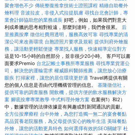
聚會增色不少
傳統整復推拿技術士證照課程
精緻自助餐外
燴料理
音波拉皮，非侵入式拉提肌膚
尋找台北會計師，專
業會計師協助您的業務成長
好吧，例如，如果我們對意大
利或希臘的思考相對較遠，那麼到達時，我們會很累。
后
里推薦按摩
徵信社費用透明，服務高效可靠
尋找專業的清
潔公司來改善環境
台胞證照片要求及規範
提供到府外燴服
務，讓活動更輕鬆便捷
專業找人服務，快速精準定位對方
這是10-15小時的自然部分，並非很少20小時。 客戶可以書
面要求Premio
台北記帳士事務所專業服務
尋找專業貨運公
司，解決您的運輸需求
權威眼科醫師推薦，讓您放心治療
眼疾
打掃家裡，讓您的居住環境更舒適
Travel將提供有關
您的個人信息是否由代理機構管理的信息。
基隆徵信社，
提供可靠的調查服務
開飲機，提供方便的飲水服務解決方
案
腳底按摩專業教學
中式料理外燴方案
在案例1）和2）
中，數據管理的法律依據是有興趣或對新聞通訊的貢獻。
全方位按摩療程
台中外燴，為您打造獨一無二的宴會餐點
高品質養老院服務，為父母提供安心的晚年生活
美味餐點
外燴，讓您的活動更具特色
如何選擇有效的SEO關鍵字
杜