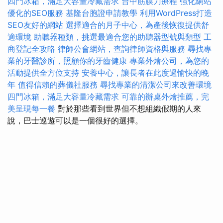
四門冰箱，滿足大容量冷藏需求
台中筋膜刀療程
強化網站
優化的SEO服務
基隆台胞證申請教學
利用WordPress打造
SEO友好的網站
選擇適合的月子中心，為產後恢復提供舒
適環境
助聽器種類，挑選最適合您的助聽器型號與類型
工
商登記全攻略
律師公會網站，查詢律師資格與服務
尋找專
業的牙醫診所，照顧你的牙齒健康
專業外燴公司，為您的
活動提供全方位支持
安養中心，讓長者在此度過愉快的晚
年
值得信賴的葬儀社服務
尋找專業的清潔公司來改善環境
四門冰箱，滿足大容量冷藏需求
可靠的辦桌外燴推薦，完
美呈現每一餐
對於那些看到世界但不想組織假期的人來
說，巴士巡遊可以是一個很好的選擇。