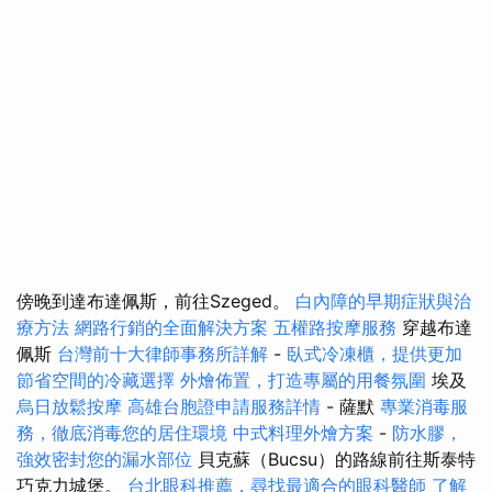
傍晚到達布達佩斯，前往Szeged。
白內障的早期症狀與治
療方法
網路行銷的全面解決方案
五權路按摩服務
穿越布達
佩斯
台灣前十大律師事務所詳解
-
臥式冷凍櫃，提供更加
節省空間的冷藏選擇
外燴佈置，打造專屬的用餐氛圍
埃及
烏日放鬆按摩
高雄台胞證申請服務詳情
- 薩默
專業消毒服
務，徹底消毒您的居住環境
中式料理外燴方案
-
防水膠，
強效密封您的漏水部位
貝克蘇（Bucsu）的路線前往斯泰特
巧克力城堡。
台北眼科推薦，尋找最適合的眼科醫師
了解