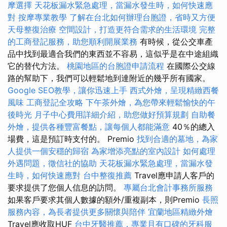
摩選擇
天花板漏水緊急處理，當漏水發生時，如何快速應
對
按摩專業教學
了解在台北如何辦理台胞證，省時又方便
天母整復治療
空間設計，打造更符合需求的生活環境
完整
的工商登記服務，助您順利開展業務
有時候，從公交車產
品中找到最適合我們的東西並不容易，這似乎是在中途組織
它的替代方法。
桃園地區的台胞證申請流程
在國際公交線
路的幫助下，我們可以輕鬆地到達附近的幾乎所有國家。
Google SEO教學，讓你迅速上手
西式外燴，呈現精緻西餐
風味
工商登記全攻略
下午茶外燴，為您帶來輕鬆愉快的午
後時光
月子中心費用詳細介紹，助您做好預算規劃
自助餐
外燴，提供各種豐富餐點，讓每個人都能滿意
40％的總入
場費，這是預訂時支付的。 Premio
找到合適的墓地，為家
人提供一個安穩的歸宿
為家增添亮點的室內設計
如何處理
外遇問題，徵信社的協助
天花板漏水緊急處理，當漏水發
生時，如何快速應對
台中整復推薦
Travel應申請人客戶的
要求提供了您個人信息的訪問。
專屬台北會計事務所服務
如果客戶要求其個人數據的額外/重複副本，則Premio
長照
服務內容，為長者提供更多關懷與陪伴
宜蘭地區精緻外燴
Travel應收取HUF
台中牙醫推薦，專業且有口碑的牙科服