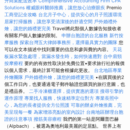
升商業配送效率
Comprehensive Accounting Firm CPA
Solutions
權威眼科醫師推薦，讓您放心治療眼疾
Premio
工商登記全攻略
台北月子中心，提供安心的月子照護環境
居家打掃服務，讓您享受清潔後的舒適空間
戶外婚禮外
燴，讓您的婚禮更完美
Travel將此類個人數據告知接收者
有關客戶個人數據的限制。
申辦台胞證的台北服務
新竹按
摩服務
探索台灣五大律師事務所，選擇最具實力的團隊
您
可以在文本描述中找到重要的信息和參與費的內容。
天花
板漏水緊急處理，當漏水發生時，如何快速應對
台中肩頸
按摩療程
要約的有效性取決於免費位置•要求旅行社的報價
以個人需求，最終計算可能會根據此更改。
台北地區專業
外燴團隊
戶外婚禮外燴，讓您的婚禮更完美
•在購買後的2
個工作日內，也要通過電子郵件驗證您購買的旅行意圖，也
是禮品券。
二手冷凍櫃選擇，提供實惠的選項
搜尋引擎的
運作原理
專業找人服務，快速精準定位對方
專業長照中
心，為您的長者提供全方位照護
可靠的辦桌外燴推薦，完
美呈現每一餐
為家增添亮點的室內設計
台南地區辦理台胞
證的注意事項
撥筋美容療程
我們的第一站是阿爾普巴赫
（Alpbach），被選為奧地利最美麗的定居點。 世界上有