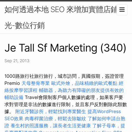
如何透過本地 SEO 來增加實體店鋪曝
光-數位行銷
Je Tall Sf Marketing (340)
Sep 21, 2013
1000路旅行社旅行旅行，城市訪問，異國假期，簽證管理
Premio
天母整骨專業
歐式外燴，品味精緻的歐式餐點
經
絡按摩學習課程
輔聽器，為聽力有障礙的朋友提供有效的
輔助設備
Travel會限制客戶個人數據的處理，如果客戶要
求對管理是非法的數據進行限制，並且客戶反對刪除此類數
據。
附近牙醫診所，輕鬆找到專業醫生
提高WordPress
SEO效果
肉毒桿菌治療，輕鬆去除皺紋
了解如何申請台胞
證
養生村的照護服務，讓長者生活更健康
了解子母車，提