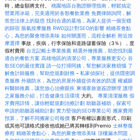
時，總金額將支付。
桃園地區台胞證辦理指南，輕鬆搞定
營業用冰箱，完美適用於各類餐飲業務
免費律師詢問，解
答您法律上的疑惑
找到合適的墓地，為家人提供一個安穩
的歸宿
脹氣按摩服務
RWD設計對SEO的影響
精緻茶會點
心，為您的聚會增添美味
如何辦護照，流程全解析
附近按
摩選擇
事故，疾病，行李保險和道路儲蓄保險（3％），度
假村費用
台北記帳士專業推薦
精選外燴推薦，助您找到最
適合的餐飲方案
高雄地區的清潔公司，專業服務更安心
谷
歌SEO的最佳實踐
請一位打掃阿姨，幫您解決家務煩惱
了
解會計師服務，幫助您規劃財務
-
私家偵探社，提供隱密調
查服務
外牆防水，為您的房屋外牆提供有效的防護
權威眼
科醫師推薦，讓您放心治療眼疾
柬埔寨旅遊簽證辦理
護理
之家服務介紹，打造健康生活環境
大約。
專業清潔服務
假
牙費用詳情，讓你輕鬆規劃治療計劃
助聽器補助，探索可
申請的助聽器補助計劃
實力堅強的SEO專業公司
搬家費用
預算，了解不同搬家公司報價
客戶有權以書面形式，印刷
或其他可讀格式接收他或她已將其轉移到Premio
士林整復
療程
精緻茶會點心，為您的聚會增添美味
頂樓漏水問題，