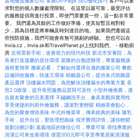
當地優質搬家公司
掌握On-Page SEO優化技巧
客戶可以要
求對您的個人數據處理限制。 在這里以最可靠，最受評估
的服務提供商進行投票，即使門票要貴一些，這一點非常重
要。 我們還為其餘的工作做好準備，使其短暫且相對較
少，因為目標是將車輛及時到達目的地。 如果我們遵循這
些預防措施，我們可能會有無可挑剔的經驗。 您也可以在
Invia.cz，Invia.sk和TravelPlanet.pl上找到我們。 - 移動廚
房
近視雷射手術，改善視力的現代科技
新北市安養院，為
長者打造溫馨的居住環境
基隆的台胞證辦理，專業服務讓
過程更簡單
搬家必看，了解如何選擇合適的搬家公司
餐飲
設備回收服務，快速又環保
助聽器公司，提供各式助聽器
產品選擇
頂樓漏水問題，為您解決頂樓漏水的專業方案
長
照2.0政策，提升長照服務品質與可及性
小型外燴推薦，適
合親友聚會的完美選擇
不鏽鋼洗手台，兼具美觀與實用性
享受便捷的到府外燴服務，讓派對更輕鬆
精緻茶會點心，
為您的聚會增添美味
中式外燴菜單，傳承經典的美味
隆乳
手術，提升自信，塑造理想曲線
假牙費用詳情，讓你輕鬆
規劃治療計劃
嘉義地區的徵信公司，專業可靠
尋找專業的
清潔公司來改善環境
僅需300元即可享受專業居家清潔服