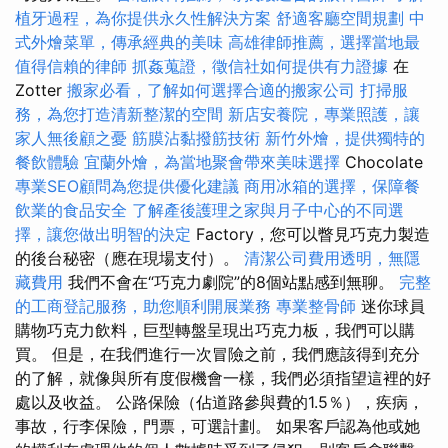
植牙過程，為你提供永久性解決方案
舒適客廳空間規劃
中
式外燴菜單，傳承經典的美味
高雄律師推薦，選擇當地最
值得信賴的律師
抓姦蒐證，徵信社如何提供有力證據
在
Zotter
搬家必看，了解如何選擇合適的搬家公司
打掃服
務，為您打造清新整潔的空間
新店安養院，專業照護，讓
家人無後顧之憂
筋膜沾黏撥筋技術
新竹外燴，提供獨特的
餐飲體驗
宜蘭外燴，為當地聚會帶來美味選擇
Chocolate
專業SEO顧問為您提供優化建議
商用冰箱的選擇，保障餐
飲業的食品安全
了解產後護理之家與月子中心的不同選
擇，讓您做出明智的決定
Factory，您可以瞥見巧克力製造
的後台秘密（應在現場支付）。
清潔公司費用透明，無隱
藏費用
我們不會在“巧克力劇院”的8個站點感到無聊。
完整
的工商登記服務，助您順利開展業務
專業整骨師
迷你球員
購物巧克力飲料，巨型轉盤呈現出巧克力板，我們可以購
買。 但是，在我們進行一次冒險之前，我們應該得到充分
的了解，就像與所有度假機會一樣，我們必須指望這裡的好
處以及收益。 公路保險（佔道路參與費的1.5％），疾病，
事故，行李保險，門票，可選計劃。 如果客戶認為他或她