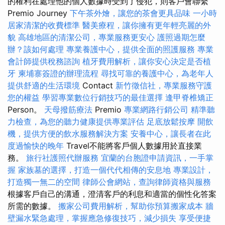
的權利在處理他的個人數據時受到了侵犯，則客戶會聯繫
Premio Journey
下午茶外燴，讓您的茶會更具品味
一小時
居家清潔的收費標準
醫美療程，讓你擁有更年輕亮麗的外
貌
高雄地區的清潔公司，專業服務更安心
護照過期怎麼
辦？該如何處理
專業養護中心，提供全面的照護服務
專業
會計師提供稅務諮詢
植牙費用解析，讓你安心決定是否植
牙
柬埔寨簽證的辦理流程
尋找可靠的養護中心，為老年人
提供舒適的生活環境
Contact
新竹徵信社，專業服務守護
您的權益
學習專業數位行銷技巧的最佳選擇
逢甲脊椎矯正
Person。
天母撥筋療法
Premio
專業網路行銷公司
精準聽
力檢查，為您的聽力健康提供專業評估
足底放鬆按摩
開飲
機，提供方便的飲水服務解決方案
安養中心，讓長者在此
度過愉快的晚年
Travel不能將客戶個人數據用於直接業
務。
旅行社護照代辦服務
宜蘭的台胞證申請資訊，一手掌
握
家族墓的選擇，打造一個代代相傳的安息地
專業設計，
打造獨一無二的空間
律師公會網站，查詢律師資格與服務
根據客戶自己的溝通，澄清客戶的利息和適當的個性化答案
所需的數據。
搬家公司費用解析，幫助你預算搬家成本
牆
壁漏水緊急處理，掌握應急修復技巧，減少損失
享受便捷