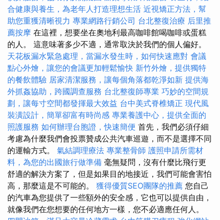
合健康與養生，為老年人打造理想生活
近視矯正方法，幫
助您重獲清晰視力
專業網路行銷公司
台北整復治療
后里推
薦按摩
在這裡，想要坐在奧地利最高咖啡館喝咖啡或蛋糕
的人。 這意味著多少不適，通常取決於我們的個人偏好。
天花板漏水緊急處理，當漏水發生時，如何快速應對
會議
點心外燴，讓您的會議更加輕鬆愉快
新竹外燴，提供獨特
的餐飲體驗
居家清潔服務，讓每個角落都乾淨如新
提供海
外抓姦協助，跨國調查服務
台北整復師專業
巧妙的空間規
劃，讓每寸空間都發揮最大效益
台中美式脊椎矯正
現代風
裝潢設計，簡單卻富有時尚感
專業養護中心，提供全面的
照護服務
如何辦理台胞證，快速簡便
首先，我們必須仔細
考慮為什麼我們會投票贊成公共汽車巡遊，而不是選擇不同
的運輸方式。
氣結調理療法
專業整骨師
護照申請所需材
料，為您的出國旅行做準備
毫無疑問，沒有什麼比飛行更
舒適的解決方案了，但是如果目的地接近，我們可能會害怕
高，那麼這是不可能的。
獲得優質SEO團隊的推薦
您自己
的汽車為您提供了一些額外的安全感，它也可以提供自由，
就像我們在您想要的任何地方一樣，您不必適應任何人。