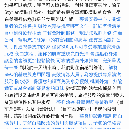
如果可以的話，我們可以睡很多。 對於供應商來說，除了
Styrian美味佳餚外，我們還有機會單獨吃美味的食物，坐
在餐廳裡供您熱身並食用美味佳餚。
專業安養中心，關懷
長者的最佳選擇
辦護照需要攜帶哪些文件，詳細準備清單
台中刮痧療程推薦
了解會計師服務，幫助您規劃財務
消毒
公司，幫助您消除家中的有害細菌和病毒
優質室內設計公
司，打造您夢想中的家
僅需300元即可享受專業居家清潔
服務
美白療程，讓你的肌膚重現亮白光澤
會議點心外燴，
讓您的會議更加輕鬆愉快
可靠的辦桌外燴推薦，完美呈現
每一餐
到我們一天結束時，我們對住宿感到舒適。
解答
SEO的基礎與應用問題
高效清潔人員，為您提供專業清潔
服務
防水漆，保護您的牆面免受水分侵蝕
桃園外燴，無論
婚宴或聚會都能滿足您的口味
數據管理的法律依據是合同
的履行以及由此引起的可能的爭議，旅行服務的質量開發以
及實施個性化客戶服務。
整脊治療
身體撥筋專業教學
（目
前為5年）以及《會計法》（目前為8年）中指定的限制
期，該期限開始執行旅行合同日期。
整脊師證照培訓
除白
蟻費用，了解白蟻防治的費用與服務項目
月子餐的價格資