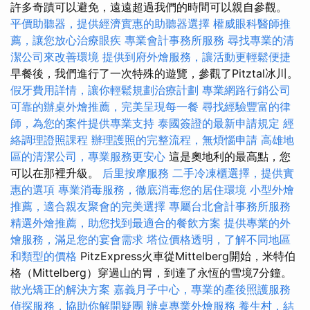
許多奇蹟可以避免，遠遠超過我們的時間可以親自參觀。
平價助聽器，提供經濟實惠的助聽器選擇
權威眼科醫師推
薦，讓您放心治療眼疾
專業會計事務所服務
尋找專業的清
潔公司來改善環境
提供到府外燴服務，讓活動更輕鬆便捷
早餐後，我們進行了一次特殊的遊覽，參觀了Pitztal冰川。
假牙費用詳情，讓你輕鬆規劃治療計劃
專業網路行銷公司
可靠的辦桌外燴推薦，完美呈現每一餐
尋找經驗豐富的律
師，為您的案件提供專業支持
泰國簽證的最新申請規定
經
絡調理證照課程
辦理護照的完整流程，無煩惱申請
高雄地
區的清潔公司，專業服務更安心
這是奧地利的最高點，您
可以在那裡升級。
后里按摩服務
二手冷凍櫃選擇，提供實
惠的選項
專業消毒服務，徹底消毒您的居住環境
小型外燴
推薦，適合親友聚會的完美選擇
專屬台北會計事務所服務
精選外燴推薦，助您找到最適合的餐飲方案
提供專業的外
燴服務，滿足您的宴會需求
塔位價格透明，了解不同地區
和類型的價格
PitzExpress火車從Mittelberg開始，米特伯
格（Mittelberg）穿過山的胃，到達了永恆的雪境7分鐘。
散光矯正的解決方案
嘉義月子中心，專業的產後照護服務
偵探服務，協助你解開疑團
辦桌專業外燴服務
養生村，結