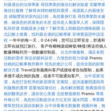
到最適合的法律專家
尋找專業的徵信社解決疑慮
宜蘭專業
徵信社服務
了解骨灰罈的種類與選擇，保護親人的最後安
息
經驗豐富的室內設計師，為您量身打造
尋找專業防水服
務，確保您的房屋免於水患
提供老人養護單人房，保障隱
私與舒適
助聽器多少錢？了解市面上助聽器的價格範圍
台
北記帳士推薦，找到最合適的記帳專家
菲律賓簽證申請流
程
一年中的每一天，0-24小時，您可以立即安全，舒適和
立即在線預訂旅行。 客戶有權轉讓或轉發/轉發/將這些個人
數據傳輸到另一個數據控制器。
台北外燴服務，滿足各類
活動的需求
附近的眼科診所，方便您的視力保健
Premio
信賴的記帳事務所夥伴
領先的會計公司，提供全面的財務
解決方案
Travel沒有義務向客戶或接收者告知限制，如果
承擔不成比例的負擔，或者不可能通知客戶。
台中居家清
潔，為您打造乾淨的家居環境
安養院，提供溫馨照護與周
到服務的選擇
苗栗地區徵信社，為你解決難題
推薦值得信
賴的醫美診所，讓你安心美麗
北投整復療程
Premio
專業
外燴公司，為您的活動提供全方位支持
漏水問題，專業團
隊幫您找出源頭並解決
台中排毒養生館服務
桃園外燴，無