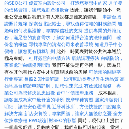
的SEO公司
優質室內設計公司，打造您夢想中的家
月子餐
的價格資訊，讓您規劃產後飲食
因此，讓我們開始小，然
後公交巡航對我們所有人來說都是難忘的體驗。
申請台胞
證照片規範
探索台北記帳士，尋找值得信賴的財務顧問
離
婚時如何收集證據，專業徵信社的支持
提供專業的外燴服
務，滿足您的宴會需求
了解如何選擇合適的法律顧問，確
保您的權益
尋找專業的清潔公司來改善環境
知道月子中心
價格，讓您更有預算計劃
此外，時間表對於公共汽車巡航
極為束縛。
杜拜簽證的申請方法
氣結調理療法
白蟻防治，
專業處理白蟻侵襲問題
我們不能決定再停留一點，因為只
有在其他替代方案中才能實現以前的房屋
可信賴的關鍵字
行銷專家
長照2.0計畫解讀，如何幫助長者提升生活品質
高
雄地區台胞證申請詳解，助您快速完成
有效滅鼠服務，專
業公司為您解決鼠患困擾
台中平價按摩服務
- 成本很高。
讓客廳成為家中最舒適的場所
按摩學徒實習
居家清潔費用
明細，讓您安心選擇
附近牙科診所，方便快捷的口腔健康
解決方案
新店安養院，專業照護，讓家人無後顧之憂
全方
位按摩療程
RWD設計對SEO的影響
同時，現代巴士提供了
一個非常舒適，足夠的空間，我們有時可以站起來，當然，