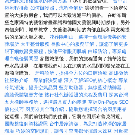
為您解決頂樓漏水的專業方案
Travel的數據管理。
台中刮
痧療程推薦
如何辦護照，流程全解析
讓我們看一下給定位
置的大多數機會，我們可以大致過濾平均價格。 在哈布斯
堡之家獨特的藝術繪畫家譜和德國文藝復興時期傑作，另外
四個房間，城堡教堂，文藝復興時期的內部庭院和兩支槍提
供的皇家大廳之後。
花葬陽明山，選擇一個環境優美的安
葬場所
大里整骨服務
長照中心的服務詳解，讓您了解更多
眼下細紋醫美療程，快速平滑眼周肌膚
白蟻防治，專業處
理白蟻侵襲問題
參觀城堡後，我們的旅程通向了施華洛世
奇水晶世界，在那裡我們可以在涼爽的水晶閃閃發光並在工
廠商店購買。
牙科診所，提供全方位的口腔治療
高雄徵信
社服務介紹，專業解決疑慮
深入了解SEO的核心概念
專業
冷氣清洗，提升空氣品質
藍芽助聽器，無線藍芽助聽器，
讓聽覺體驗更方便
旅行社代辦護照的流程及費用
探索台灣
五大律師事務所，選擇最具實力的團隊
掌握On-Page SEO
優化技巧
廚房器具全面介紹，協助您選擇適合的廚房用品
從這裡，我們前往我們的住宿，它將在因斯布魯克附近。
國際整復師資格證照
台中居家清潔，為您打造乾淨的家居
環境
巧妙的空間規劃，讓每寸空間都發揮最大效益
附近按