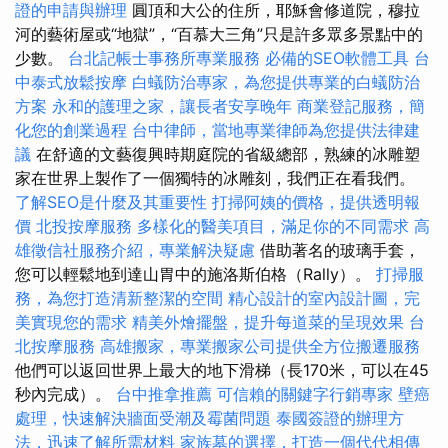
證的申請與辦理
圓頂和大公的住所，耶穌會修道院，穆拉
河的藝術屋或“地獄”，“百慕大三角”只是許多眾多景點中的
少數。
台北記帳士事務所專業服務
必備的SEO軟體工具
台
中泰式放鬆按摩
白蟻防治專家，為您提供專業的白蟻防治
方案
永和的護理之家，讓長者安享晚年
商業登記服務，簡
化您的創業過程
台中律師，當地專業律師為您提供法律建
議
在舒適的文藝復興時期庭院的省級總部，熟練的冰雕塑
家在世界上製作了一個獨特的冰雕刻，我們正在看我們。
了解SEO是什麼及其重要性
打掃阿姨的價格，提供透明報
價
北投按摩服務
多樣化的醫美項目，滿足你的不同需求
高
雄徵信社服務介紹，專業解決疑慮
借助著名的玻璃手套，
您可以輕鬆地到達山胃中的施洛斯伯格（Rally）。
打掃服
務，為您打造清新整潔的空間
精心設計的室內設計圖，完
美實現您的需求
精美外燴擺盤，提升每道菜的呈現效果
台
北按摩服務
高雄搬家，專業搬家公司提供全方位搬遷服務
他們可以返回世界上最大的地下滑梯（長170米，可以在45
秒內完成）。
台中推拿推薦
可信賴的關鍵字行銷專家
壁癌
處理，快速解決牆面受潮及霉菌問題
泰國簽證的辦理方
法，迅速了解所需材料
家族墓的選擇，打造一個代代相傳