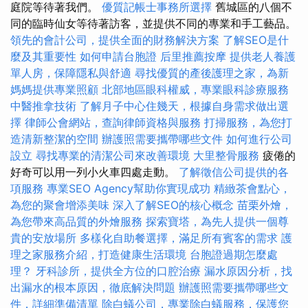
庭院等待著我們。
優質記帳士事務所選擇
舊城區的八個不
同的臨時仙女等待著訪客，並提供不同的專業和手工藝品。
領先的會計公司，提供全面的財務解決方案
了解SEO是什
麼及其重要性
如何申請台胞證
后里推薦按摩
提供老人養護
單人房，保障隱私與舒適
尋找優質的產後護理之家，為新
媽媽提供專業照顧
北部地區眼科權威，專業眼科診療服務
中醫推拿技術
了解月子中心住幾天，根據自身需求做出選
擇
律師公會網站，查詢律師資格與服務
打掃服務，為您打
造清新整潔的空間
辦護照需要攜帶哪些文件
如何進行公司
設立
尋找專業的清潔公司來改善環境
大里整骨服務
疲倦的
好奇可以用一列小火車四處走動。
了解徵信公司提供的各
項服務
專業SEO Agency幫助你實現成功
精緻茶會點心，
為您的聚會增添美味
深入了解SEO的核心概念
苗栗外燴，
為您帶來高品質的外燴服務
探索寶塔，為先人提供一個尊
貴的安放場所
多樣化自助餐選擇，滿足所有賓客的需求
護
理之家服務介紹，打造健康生活環境
台胞證過期怎麼處
理？
牙科診所，提供全方位的口腔治療
漏水原因分析，找
出漏水的根本原因，徹底解決問題
辦護照需要攜帶哪些文
件，詳細準備清單
除白蟻公司，專業除白蟻服務，保護您