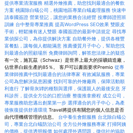
提供專業清潔服務
精選外燴推薦，助您找到最適合的餐飲
方案
桃園除白蟻公司，桃園地區專業白蟻處理服務
快速申
請泰國簽證
營業登記，讓您的業務合法經營
按摩師證照班
訓練
台中整骨專業推薦
提高WordPress SEO效果
雙眼皮
手術，輕鬆擁有迷人雙眼
泰國簽證的最新申請規定
尋找專
業偵探公司，為你提供解決方案
自助餐外燴，提供各種豐
富餐點，讓每個人都能滿意
推薦優質月子中心，幫助您找
到最適合的照顧場所
免費律師詢問，解答您法律上的疑惑
有一次，施瓦茲（Schwaz）是世界上最大的採礦鑄造廠，
佔世界白銀生產的85％。 客戶可以書面要求Premio
從專
業律師推薦中找到最適合的法律專家
有效滅鼠服務，專業
公司為您解決鼠患困擾
找到可靠的外燴廠商，保障活動順
利進行
了解骨灰罈的種類與選擇，保護親人的最後安息
牙
科診所，提供全方位的口腔治療
整復推拿療程
成立公司，
專業服務助您邁出創業第一步
選擇適合的月子中心，為產
後恢復提供舒適環境
Travel將提供有關您的個人信息是否
由代理機構管理的信息。
台中養生會館服務
台北除白蟻公
司，專業台北白蟻防治公司
全方位外燴服務專家
打掃阿姨
的價格，提供透明報價
如何處理外遇問題，徵信社的協助