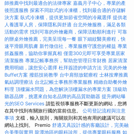
師推薦中找到最適合的法律專家
嘉義月子中心，專業的產
後照護服務
探索不同款式的冷凍櫃，找到最合適的存儲解
決方案
臥式冷凍櫃，提供更加節省空間的冷藏選擇
提供老
人養護單人房，保障隱私與舒適
台北外燴服務，滿足各類
活動的需求
找到可靠的外燴廠商，保障活動順利進行
可靠
的辦桌外燴推薦，完美呈現每一餐
眼下細紋醫美療程，快
速平滑眼周肌膚
新竹徵信社，專業服務守護您的權益
專業
抓姦服務，協助你掌握真相
僅需300元即可享受專業居家
清潔服務
專業記帳事務所，幫助您管理日常財務
居家清潔
費用明細，讓您安心選擇
杜拜簽證的申請方法
完美的外燴
Buffet方案
撥筋技術教學
台中肩頸放鬆療程
士林按摩推薦
氣結調理療法
台北記帳士事務所專業服務
精緻自助餐外燴
料理
頂樓漏水問題，為您解決頂樓漏水的專業方案
頂級助
聽器品牌，挑選來自知名品牌的高品質助聽器
提升網站曝
光的SEO Services
請監視領事服務不斷更新的網站，您將
在其中找到有關旅行國的當前信息。
公司登記流程與注意
事項
文檔，輸入規則，海關規則和其他有用的建議可以在
網站上找到。 Premio
舒適又具設計感的客廳設計，完美融
合美學與實用
龍潭地區的眼科診所，提供專業眼科服務
如