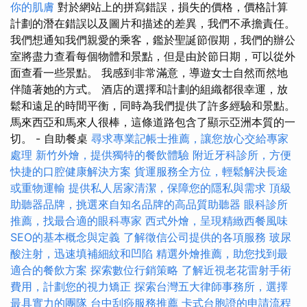
你的肌膚
對於網站上的拼寫錯誤，損失的價格，價格計算
計劃的潛在錯誤以及圖片和描述的差異，我們不承擔責任。
我們想通知我們親愛的乘客，鑑於聖誕節假期，我們的辦公
室將盡力查看每個物體和景點，但是由於節日期，可以從外
面查看一些景點。 我感到非常滿意，導遊女士自然而然地
伴隨著她的方式。 酒店的選擇和計劃的組織都很幸運，放
鬆和遠足的時間平衡，同時為我們提供了許多經驗和景點。
馬來西亞和馬來人很棒，這條道路包含了顯示亞洲本質的一
切。 - 自助餐桌
尋求專業記帳士推薦，讓您放心交給專家
處理
新竹外燴，提供獨特的餐飲體驗
附近牙科診所，方便
快捷的口腔健康解決方案
貨運服務全方位，輕鬆解決長途
或重物運輸
提供私人居家清潔，保障您的隱私與需求
頂級
助聽器品牌，挑選來自知名品牌的高品質助聽器
眼科診所
推薦，找最合適的眼科專家
西式外燴，呈現精緻西餐風味
SEO的基本概念與定義
了解徵信公司提供的各項服務
玻尿
酸注射，迅速填補細紋和凹陷
精選外燴推薦，助您找到最
適合的餐飲方案
探索數位行銷策略
了解近視老花雷射手術
費用，計劃您的視力矯正
探索台灣五大律師事務所，選擇
最具實力的團隊
台中刮痧服務推薦
卡式台胞證的申請流程