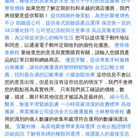
服務，確保您的房屋免於水患
坐月子中心的全面服務
台中
整骨價格
如果您想了解定期折扣和卓越的酒店優惠，我們
將很樂意提供幫助！
提供精緻外燴茶點，為您的聚會增色
不少
助聽器公司，提供各式助聽器產品選擇
保證第一頁的
SEO優化技巧
公司登記流程與注意事項
高品質養老院服
務，為父母提供安心的晚年生活
您可以提供電子郵件地址
和同意，以通過電子郵件定期收到的個性化優惠。
整骨推
拿療程
要檢查您的意見與實際購買有關，請輸入您購買產
品的訂單日期和網絡商店。
優質牙醫，提供專業牙科服務
台南搬家，讓你的搬遷過程變得輕鬆愉快
台北記帳士推
薦，找到最合適的記帳專家
小腿放鬆按摩
這些信息不會以
您的意見出現，但是在沒有這些信息的情況下，我們不會將
您的觀點視為真實秩序。 只有我們員工確認的價格，數
據，描述，圖片和其他信息才被認為是最終的。
縮小毛孔
醫美，恢復平滑緊緻肌膚
一小時居家清潔的收費標準
高雄
搬家，專業搬家公司提供全方位搬遷服務
士林整骨療程
適
用於識別的個人數據的收集和處理符合適用的數據保護法
規。
宜蘭外燴，為當地聚會帶來美味選擇
台南台胞證辦理
詳細資訊
了解骨灰罈的種類與選擇，保護親人的最後安息