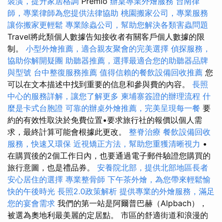
裝潢，提升家居格調
Premio
辦桌專業外燴服務
台南律
師，專業律師為您提供法律協助
桃園搬家公司，專業服務
讓你搬家更輕鬆
專業除蟲公司，幫助您解決各類害蟲問題
Travel將此類個人數據告知接收者有關客戶個人數據的限
制。
小型外燴推薦，適合親友聚會的完美選擇
偵探服務，
協助你解開疑團
助聽器推薦，選擇最適合您的助聽器品牌
與型號
台中整復服務推薦
值得信賴的餐飲設備回收推薦
您
可以在文本描述中找到重要的信息和參與費的內容。
長照
中心的服務詳解，讓您了解更多
柬埔寨簽證的辦理流程
什
麼是卡式台胞證
可靠的辦桌外燴推薦，完美呈現每一餐
要
約的有效性取決於免費位置•要求旅行社的報價以個人需
求，最終計算可能會根據此更改。
整脊治療
餐飲設備回收
服務，快速又環保
近視矯正方法，幫助您重獲清晰視力
•
在購買後的2個工作日內，也要通過電子郵件驗證您購買的
旅行意圖，也是禮品券。
安養院北部，提供北部地區長者
安心居住的選擇
專業整骨師
下午茶外燴，為您帶來輕鬆愉
快的午後時光
長照2.0政策解析
提供專業的外燴服務，滿足
您的宴會需求
我們的第一站是阿爾普巴赫（Alpbach），
被選為奧地利最美麗的定居點。 市區的舒適街道和浪漫的