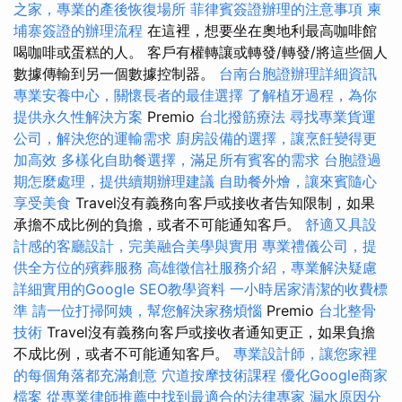
之家，專業的產後恢復場所
菲律賓簽證辦理的注意事項
柬
埔寨簽證的辦理流程
在這裡，想要坐在奧地利最高咖啡館
喝咖啡或蛋糕的人。 客戶有權轉讓或轉發/轉發/將這些個人
數據傳輸到另一個數據控制器。
台南台胞證辦理詳細資訊
專業安養中心，關懷長者的最佳選擇
了解植牙過程，為你
提供永久性解決方案
Premio
台北撥筋療法
尋找專業貨運
公司，解決您的運輸需求
廚房設備的選擇，讓烹飪變得更
加高效
多樣化自助餐選擇，滿足所有賓客的需求
台胞證過
期怎麼處理，提供續期辦理建議
自助餐外燴，讓來賓隨心
享受美食
Travel沒有義務向客戶或接收者告知限制，如果
承擔不成比例的負擔，或者不可能通知客戶。
舒適又具設
計感的客廳設計，完美融合美學與實用
專業禮儀公司，提
供全方位的殯葬服務
高雄徵信社服務介紹，專業解決疑慮
詳細實用的Google SEO教學資料
一小時居家清潔的收費標
準
請一位打掃阿姨，幫您解決家務煩惱
Premio
台北整骨
技術
Travel沒有義務向客戶或接收者通知更正，如果負擔
不成比例，或者不可能通知客戶。
專業設計師，讓您家裡
的每個角落都充滿創意
穴道按摩技術課程
優化Google商家
檔案
從專業律師推薦中找到最適合的法律專家
漏水原因分