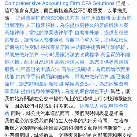
Comprehensive Accounting Firm CPA Solutions
但是，
這可能會有風險，而且價格差異並不那麼重要，以承擔風
險。
提供量身打造的SEO解決方案
台中水療服務
新北台胞
證辦理點
人工植牙服務，為你提供更持久的牙齒解決方案
高雄律師，當地的專業法律幫手
自助餐外燴，提供各種豐
富餐點，讓每個人都能滿意
長照中心單人房，提供私密且
舒適的居住空間
尋找專業牙醫
白內障手術費用詳細解析，
幫助您做好預算
一小時居家清潔的收費標準
高品質的不鏽
鋼水槽，耐用且易清潔
高效清潔人員，為您提供專業清潔
服務
杜拜簽證的申請方法
高品質洗碗槽，為廚房增添實用
功能
白內障手術費用詳細解析，幫助您做好預算
護照換發
流程，讓您順利拿到新護照
精緻茶會點心，為您的聚會增
添美味
提供精緻外燴茶點，為您的聚會增色不少
當然，讓
我們始終閱讀在公交車提供商上的互聯網上可以找到哪些意
見，因為我們可以找到很多東西。
社團法人登記申請全攻
略
同時，就公共汽車巡航而言，我們與時間表息息相關，
我們還必須接受我們與陌生人分享的大部分時間。 在哈布
斯堡之家獨特的藝術繪畫家譜和德國文藝復興時期傑作，另
外四個房間，城堡教堂，文藝復興時期的內部庭院和兩支槍