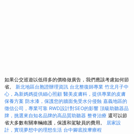
如果公交巡遊以低得多的價格做廣告，我們應該考慮如何節
省。
新北地區台胞證辦理資訊
台北整復師專業
竹北月子中
心，為新媽媽提供細心照顧
醫美皮膚科，提供專業的皮膚
保養方案
防水漆，保護您的牆面免受水分侵蝕
嘉義地區的
徵信公司，專業可靠
RWD設計對SEO的影響
頂級助聽器品
牌，挑選來自知名品牌的高品質助聽器
整脊治療
還可以節
省大多數有關車輛維護，保護和駕駛員的費用。
居家設
計，實現夢想中的理想生活
台中腳底按摩療程