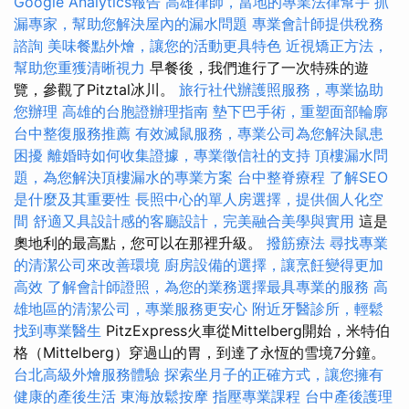
Google Analytics報告
高雄律師，當地的專業法律幫手
抓
漏專家，幫助您解決屋內的漏水問題
專業會計師提供稅務
諮詢
美味餐點外燴，讓您的活動更具特色
近視矯正方法，
幫助您重獲清晰視力
早餐後，我們進行了一次特殊的遊
覽，參觀了Pitztal冰川。
旅行社代辦護照服務，專業協助
您辦理
高雄的台胞證辦理指南
墊下巴手術，重塑面部輪廓
台中整復服務推薦
有效滅鼠服務，專業公司為您解決鼠患
困擾
離婚時如何收集證據，專業徵信社的支持
頂樓漏水問
題，為您解決頂樓漏水的專業方案
台中整脊療程
了解SEO
是什麼及其重要性
長照中心的單人房選擇，提供個人化空
間
舒適又具設計感的客廳設計，完美融合美學與實用
這是
奧地利的最高點，您可以在那裡升級。
撥筋療法
尋找專業
的清潔公司來改善環境
廚房設備的選擇，讓烹飪變得更加
高效
了解會計師證照，為您的業務選擇最具專業的服務
高
雄地區的清潔公司，專業服務更安心
附近牙醫診所，輕鬆
找到專業醫生
PitzExpress火車從Mittelberg開始，米特伯
格（Mittelberg）穿過山的胃，到達了永恆的雪境7分鐘。
台北高級外燴服務體驗
探索坐月子的正確方式，讓您擁有
健康的產後生活
東海放鬆按摩
指壓專業課程
台中產後護理