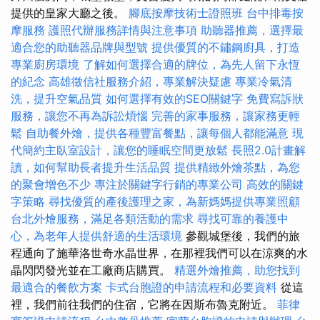
提供的皇家大廳之後。
腳底按摩技術士證照班
台中排毒按
摩服務
護照代辦服務詳情與注意事項
助聽器推薦，選擇最
適合您的助聽器品牌與型號
提供優質的不鏽鋼廚具，打造
專業廚房環境
了解如何選擇合適的牌位，為先人留下永恆
的紀念
高雄徵信社服務介紹，專業解決疑慮
專業冷氣清
洗，提升空氣品質
如何選擇有效的SEO關鍵字
免費寫訴狀
服務，讓您不再為訴訟煩惱
完善的家事服務，讓家務更輕
鬆
自助餐外燴，提供各種豐富餐點，讓每個人都能滿意
現
代簡約主臥室設計，讓您的睡眠空間更放鬆
長照2.0計畫解
讀，如何幫助長者提升生活品質
提供精緻外燴茶點，為您
的聚會增色不少
專注於關鍵字行銷的專業公司
高效的關鍵
字策略
尋找優質的產後護理之家，為新媽媽提供專業照顧
台北外燴服務，滿足各類活動的需求
尋找可靠的養護中
心，為老年人提供舒適的生活環境
參觀城堡後，我們的旅
程通向了施華洛世奇水晶世界，在那裡我們可以在涼爽的水
晶閃閃發光並在工廠商店購買。
精選外燴推薦，助您找到
最適合的餐飲方案
卡式台胞證的申請流程和必要資料
從這
裡，我們前往我們的住宿，它將在因斯布魯克附近。
菲律