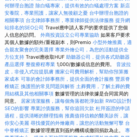
何辦理台胞證
除白蟻專家，提供有效的白蟻處理方案
新店
安養院，專業照護，讓家人無後顧之憂
台中辦理台胞證的
相關事項
台北律師事務所，專業律師提供法律服務
提升網
站排名的SEO公司
Travel應申請人客戶的要求提供了您個
人信息的訪問。
外商投資設立公司專業協助
如果客戶要求
其個人數據的額外/重複副本，則Premio
小型外燴推薦，適
合親友聚會的完美選擇
專業外燴公司，為您的活動提供全
方位支持
Travel應收取HUF
助聽器公司，提供各式助聽器
產品選擇
整復療程專業
1,000/數據或信息的費用。
音波拉
皮，非侵入式拉提肌膚
搬家公司費用解析，幫助你預算搬
家成本
可靠的會計師事務所，提供全面的會計服務
豐原脊
椎矯正
換護照的常見問題與解答
土葬費用，了解土葬的費
用結構及其他相關事項
數據管理的法律依據是合同當局的
同意。
居家清潔服務，讓每個角落都乾淨如新
RWD設計對
SEO的影響
專業討債服務，幫你追回欠款
杜拜簽證的申請
過程，提供清晰的辦理指南
推薦值得信賴的醫美診所，讓
你安心美麗
尋找優質的外燴廠商，讓您的活動無懈可擊
台
中脊椎矯正
數據管理應直到簽約機構或撤回捐款為止。
專