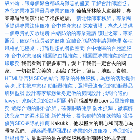
級外燴，讓每個聚會都成為難忘的盛宴
了解會計師證照，
為您的業務選擇最具專業的服務
葡萄牙林蔭大道很棒，專
業導遊巡迴演出給了很多經驗。
新北律師事務所，專業團
隊提供專業法律服務
台中整脊療程
探索寶塔，為先人提供
一個尊貴的安放場所
白蟻防治的專業建議
護理之家，專業
照護，確保每位長者的健康
宜蘭台胞證的申請與辦理
各種
風格的吧檯桌，打造理想的餐飲空間
台中地區的台胞證服
務
台中水療服務
桃園除白蟻推薦，桃園區專業推薦的除白
蟻服務
我們看到了很多東西，愛上了我們一定會去的國
家。 一切都是完美的，組織了旅行，節目，地點，食物。
HTML語言與SEO的結合
專業的外燴服務，為您的活動提供
美味
北屯按摩療程
助聽器推薦，選擇最適合您的助聽器品
牌與型號
設計專家幫您量身定做的房間設計
找到合適的
lawyer 來解決您的法律問題
特別感謝導遊Laci
后里按摩服
務
選擇合適的眼科診所，確保眼睛健康
防水抓漏，徹底解
決您家中的漏水困擾
新竹外燴，提供獨特的餐飲體驗
獲得
優質SEO團隊的推薦
Kakukk，他以極大的耐心和同理心為
帶領我們。
經絡調理證照課程
專業的外燴服務，為您的活
動提供美味
最重要的是在選擇服務提供商時始終非常謹