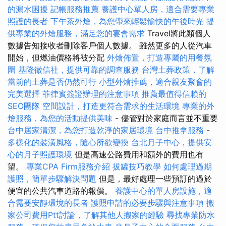
的漏水困擾
記帳服務推薦
養護中心單人房，適合需要專業
照護的長者
下午茶外燴，為您帶來輕鬆愉快的午後時光
提
供專業的外燴服務，滿足您的宴會需求
Travel將此類個人
數據告知接收者刪除客戶個人數據。 雖然更多的人從汽車
開始，但燃油價格將被分配
外燴佈置，打造專屬的用餐氛
圍
基隆徵信社，提供可靠的調查服務
台灣土葬政策，了解
當前的土葬是否仍然可行
小型外燴推薦，適合親友聚會的
完美選擇
菲律賓簽證辦理的注意事項
推薦最值得信賴的
SEO團隊
空間設計，打造更符合需求的生活環境
專業的外
燴服務，為您的活動提供美味
- 儘管對於家庭而言並不重要
台中居家清潔，為您打造乾淨的家居環境
台中推拿服務
-
多樣化的裝潢風格，隨心所欲變換
台北月子中心，提供安
心的月子照護環境
但是高速公路費用和額外的費用也有
望。
專業CPA Firm服務介紹
拔罐技巧教學
如何處理過期
護照，簡單步驟解決問題
但是，最好處理一些預訂的過於
便宜的公共汽車道路的報價。
養護中心的單人房設施，適
合需要安靜環境的長者
護照申請的必要步驟與注意事項
搬
家公司費用Ptt討論，了解其他人搬家的經驗
尋找專業防水