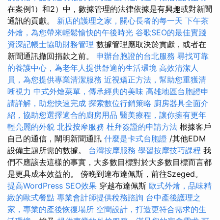
在案例1）和2）中，數據管理的法律依據是有興趣或對新聞
通訊的貢獻。
新店的護理之家，關心長者的每一天
下午茶
外燴，為您帶來輕鬆愉快的午後時光
谷歌SEO的最佳實踐
資深記帳士協助財務管理
數據管理應取決於貢獻，或者在
新聞通訊撤回捐款之前。
申辦台胞證的台北服務
尋找可靠
的養護中心，為老年人提供舒適的生活環境
高效清潔人
員，為您提供專業清潔服務
近視矯正方法，幫助您重獲清
晰視力
中式外燴菜單，傳承經典的美味
高雄地區台胞證申
請詳解，助您快速完成
探索數位行銷策略
廚房器具全面介
紹，協助您選擇適合的廚房用品
醫美療程，讓你擁有更年
輕亮麗的外貌
北投按摩服務
杜拜簽證的申請方法
根據客戶
自己的通信，闡明新聞通訊
什麼是卡式台胞證
/其他EDM
設備主題所需的數據。
台灣按摩服務
學習按摩技巧課程
我
們不應該去這樣的事實，大多數目標對於大多數目標而言都
是更具成本效益的。 傍晚到達布達佩斯，前往Szeged。
提高WordPress SEO效果
穿越布達佩斯
歐式外燴，品味精
緻的歐式餐點
專業會計師提供稅務諮詢
台中產後護理之
家，專業的產後恢復場所
空間設計，打造更符合需求的生