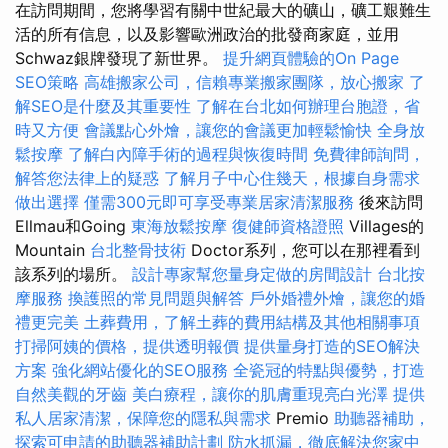
在訪問期間，您將學習有關中世紀最大的礦山，礦工艱難生
活的所有信息，以及影響歐洲政治的批發商家庭，並用
Schwaz銀牌發現了新世界。
提升網頁體驗的On Page
SEO策略
高雄搬家公司，信賴專業搬家團隊，放心搬家
了
解SEO是什麼及其重要性
了解在台北如何辦理台胞證，省
時又方便
會議點心外燴，讓您的會議更加輕鬆愉快
全身放
鬆按摩
了解白內障手術的過程與恢復時間
免費律師詢問，
解答您法律上的疑惑
了解月子中心住幾天，根據自身需求
做出選擇
僅需300元即可享受專業居家清潔服務
後來訪問
Ellmau和Going
東海放鬆按摩
復健師資格證照
Villages的
Mountain
台北整骨技術
Doctor系列，您可以在那裡看到
該系列的場所。
設計專家幫您量身定做的房間設計
台北按
摩服務
換護照的常見問題與解答
戶外婚禮外燴，讓您的婚
禮更完美
土葬費用，了解土葬的費用結構及其他相關事項
打掃阿姨的價格，提供透明報價
提供量身打造的SEO解決
方案
強化網站優化的SEO服務
全瓷冠的特點與優勢，打造
自然美觀的牙齒
美白療程，讓你的肌膚重現亮白光澤
提供
私人居家清潔，保障您的隱私與需求
Premio
助聽器補助，
探索可申請的助聽器補助計劃
防水抓漏，徹底解決您家中