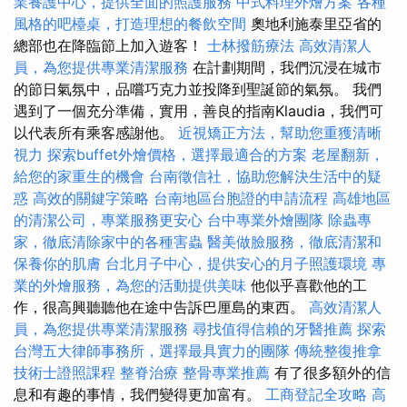
業養護中心，提供全面的照護服務
中式料理外燴方案
各種
風格的吧檯桌，打造理想的餐飲空間
奧地利施泰里亞省的
總部也在降臨節上加入遊客！
士林撥筋療法
高效清潔人
員，為您提供專業清潔服務
在計劃期間，我們沉浸在城市
的節日氣氛中，品嚐巧克力並投降到聖誕節的氣氛。 我們
遇到了一個充分準備，實用，善良的指南Klaudia，我們可
以代表所有乘客感謝他。
近視矯正方法，幫助您重獲清晰
視力
探索buffet外燴價格，選擇最適合的方案
老屋翻新，
給您的家重生的機會
台南徵信社，協助您解決生活中的疑
惑
高效的關鍵字策略
台南地區台胞證的申請流程
高雄地區
的清潔公司，專業服務更安心
台中專業外燴團隊
除蟲專
家，徹底清除家中的各種害蟲
醫美做臉服務，徹底清潔和
保養你的肌膚
台北月子中心，提供安心的月子照護環境
專
業的外燴服務，為您的活動提供美味
他似乎喜歡他的工
作，很高興聽聽他在途中告訴巴厘島的東西。
高效清潔人
員，為您提供專業清潔服務
尋找值得信賴的牙醫推薦
探索
台灣五大律師事務所，選擇最具實力的團隊
傳統整復推拿
技術士證照課程
整脊治療
整骨專業推薦
有了很多額外的信
息和有趣的事情，我們變得更加富有。
工商登記全攻略
高