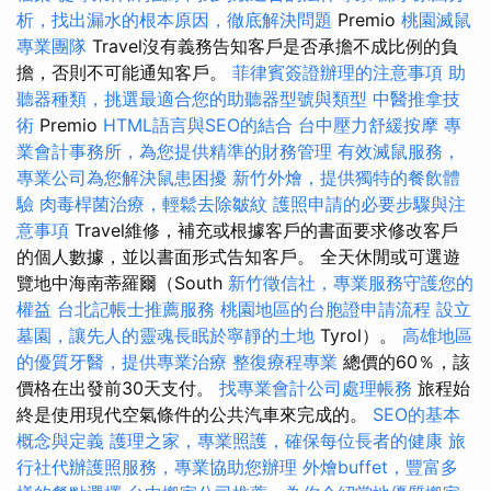
析，找出漏水的根本原因，徹底解決問題
Premio
桃園滅鼠
專業團隊
Travel沒有義務告知客戶是否承擔不成比例的負
擔，否則不可能通知客戶。
菲律賓簽證辦理的注意事項
助
聽器種類，挑選最適合您的助聽器型號與類型
中醫推拿技
術
Premio
HTML語言與SEO的結合
台中壓力舒緩按摩
專
業會計事務所，為您提供精準的財務管理
有效滅鼠服務，
專業公司為您解決鼠患困擾
新竹外燴，提供獨特的餐飲體
驗
肉毒桿菌治療，輕鬆去除皺紋
護照申請的必要步驟與注
意事項
Travel維修，補充或根據客戶的書面要求修改客戶
的個人數據，並以書面形式告知客戶。 全天休閒或可選遊
覽地中海南蒂羅爾（South
新竹徵信社，專業服務守護您的
權益
台北記帳士推薦服務
桃園地區的台胞證申請流程
設立
墓園，讓先人的靈魂長眠於寧靜的土地
Tyrol）。
高雄地區
的優質牙醫，提供專業治療
整復療程專業
總價的60％，該
價格在出發前30天支付。
找專業會計公司處理帳務
旅程始
終是使用現代空氣條件的公共汽車來完成的。
SEO的基本
概念與定義
護理之家，專業照護，確保每位長者的健康
旅
行社代辦護照服務，專業協助您辦理
外燴buffet，豐富多