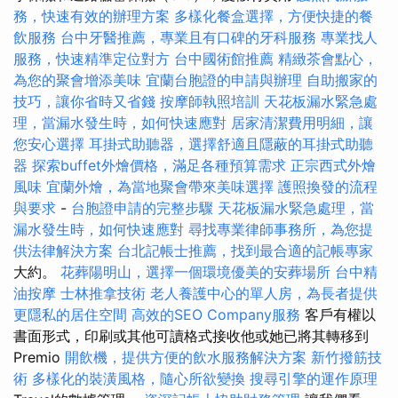
務，快速有效的辦理方案
多樣化餐盒選擇，方便快捷的餐
飲服務
台中牙醫推薦，專業且有口碑的牙科服務
專業找人
服務，快速精準定位對方
台中國術館推薦
精緻茶會點心，
為您的聚會增添美味
宜蘭台胞證的申請與辦理
自助搬家的
技巧，讓你省時又省錢
按摩師執照培訓
天花板漏水緊急處
理，當漏水發生時，如何快速應對
居家清潔費用明細，讓
您安心選擇
耳掛式助聽器，選擇舒適且隱蔽的耳掛式助聽
器
探索buffet外燴價格，滿足各種預算需求
正宗西式外燴
風味
宜蘭外燴，為當地聚會帶來美味選擇
護照換發的流程
與要求
-
台胞證申請的完整步驟
天花板漏水緊急處理，當
漏水發生時，如何快速應對
尋找專業律師事務所，為您提
供法律解決方案
台北記帳士推薦，找到最合適的記帳專家
大約。
花葬陽明山，選擇一個環境優美的安葬場所
台中精
油按摩
士林推拿技術
老人養護中心的單人房，為長者提供
更隱私的居住空間
高效的SEO Company服務
客戶有權以
書面形式，印刷或其他可讀格式接收他或她已將其轉移到
Premio
開飲機，提供方便的飲水服務解決方案
新竹撥筋技
術
多樣化的裝潢風格，隨心所欲變換
搜尋引擎的運作原理