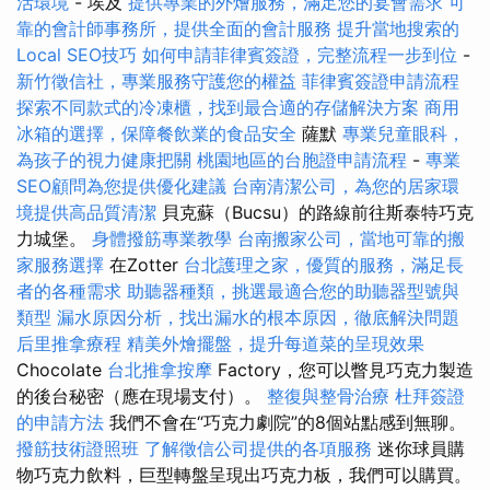
活環境
- 埃及
提供專業的外燴服務，滿足您的宴會需求
可
靠的會計師事務所，提供全面的會計服務
提升當地搜索的
Local SEO技巧
如何申請菲律賓簽證，完整流程一步到位
-
新竹徵信社，專業服務守護您的權益
菲律賓簽證申請流程
探索不同款式的冷凍櫃，找到最合適的存儲解決方案
商用
冰箱的選擇，保障餐飲業的食品安全
薩默
專業兒童眼科，
為孩子的視力健康把關
桃園地區的台胞證申請流程
-
專業
SEO顧問為您提供優化建議
台南清潔公司，為您的居家環
境提供高品質清潔
貝克蘇（Bucsu）的路線前往斯泰特巧克
力城堡。
身體撥筋專業教學
台南搬家公司，當地可靠的搬
家服務選擇
在Zotter
台北護理之家，優質的服務，滿足長
者的各種需求
助聽器種類，挑選最適合您的助聽器型號與
類型
漏水原因分析，找出漏水的根本原因，徹底解決問題
后里推拿療程
精美外燴擺盤，提升每道菜的呈現效果
Chocolate
台北推拿按摩
Factory，您可以瞥見巧克力製造
的後台秘密（應在現場支付）。
整復與整骨治療
杜拜簽證
的申請方法
我們不會在“巧克力劇院”的8個站點感到無聊。
撥筋技術證照班
了解徵信公司提供的各項服務
迷你球員購
物巧克力飲料，巨型轉盤呈現出巧克力板，我們可以購買。