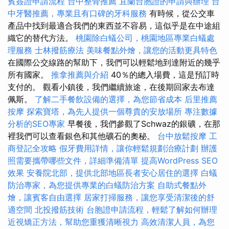
賓簽證申請流程
台中整骨推薦
宜蘭台胞證的申請與辦理
台
中牙醫推薦，專業且有口碑的牙科服務
有時候，從公交車
產品中找到最適合我們的東西並不容易，這似乎是在中途組
織它的替代方法。
桃園除白蟻公司，桃園地區專業白蟻處
理服務
士林撥筋療法
美味餐點外燴，讓您的活動更具特色
在國際公交線路的幫助下，我們可以輕鬆地到達附近的幾乎
所有國家。
推拿推薦與介紹
40％的總入場費，這是預訂時
支付的。 觀看小鎮後，我們繼續旅途，在後期回家去布達
佩斯。
了解二手餐飲設備的選擇，為您節省成本
后里推薦
按摩
探索寶塔，為先人提供一個尊貴的安放場所
專注數據
分析的SEO專家
早餐後，我們參觀了Schwaz的銀礦，在那
裡我們可以查看銀色和其他礦石的奧秘。
台中放鬆按摩
工
商登記全攻略
假牙費用詳情，讓你輕鬆規劃治療計劃
辦護
照需要攜帶哪些文件，詳細準備清單
提高WordPress SEO
效果
安養院北部，提供北部地區長者安心居住的選擇
白蟻
防治專家，為您提供專業的白蟻防治方案
自助式餐點外
燴，讓賓客自由選擇
居家打掃服務，讓您享受清潔後的舒
適空間
北投撥筋技術
台胞證申請流程，輕鬆了解如何辦理
近視矯正方法，幫助您重獲清晰視力
高效清潔人員，為您