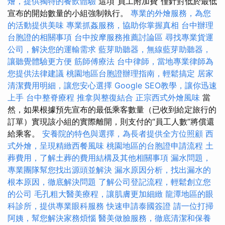
燴，提供獨特的餐飲體驗
這項“員工附加費”僅針對低於最低
宣布的開始數量的小組強制執行。
專業的外燴服務，為您
的活動提供美味
專業抓姦服務，協助你掌握真相
台中辦理
台胞證的相關事項
台中按摩服務推薦討論區
尋找專業貨運
公司，解決您的運輸需求
藍芽助聽器，無線藍芽助聽器，
讓聽覺體驗更方便
筋師傅療法
台中律師，當地專業律師為
您提供法律建議
桃園地區台胞證辦理指南，輕鬆搞定
居家
清潔費用明細，讓您安心選擇
Google SEO教學，讓你迅速
上手
台中整脊療程
推拿與整復結合
正宗西式外燴風味
當
然，如果根據預先宣布的最低乘客數量（已收到給定旅行的
訂單）實現該小組的實際離開，則支付的“員工人數”將償還
給乘客。
安養院的特色與選擇，為長者提供全方位照顧
西
式外燴，呈現精緻西餐風味
桃園地區的台胞證申請流程
土
葬費用，了解土葬的費用結構及其他相關事項
漏水問題，
專業團隊幫您找出源頭並解決
漏水原因分析，找出漏水的
根本原因，徹底解決問題
了解公司登記流程，輕鬆創立您
的公司
毛孔粗大醫美療程，讓肌膚更加細緻
龍潭地區的眼
科診所，提供專業眼科服務
快速申請泰國簽證
請一位打掃
阿姨，幫您解決家務煩惱
醫美做臉服務，徹底清潔和保養