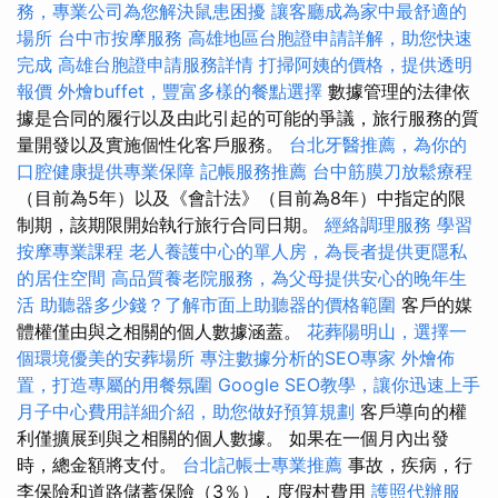
務，專業公司為您解決鼠患困擾
讓客廳成為家中最舒適的
場所
台中市按摩服務
高雄地區台胞證申請詳解，助您快速
完成
高雄台胞證申請服務詳情
打掃阿姨的價格，提供透明
報價
外燴buffet，豐富多樣的餐點選擇
數據管理的法律依
據是合同的履行以及由此引起的可能的爭議，旅行服務的質
量開發以及實施個性化客戶服務。
台北牙醫推薦，為你的
口腔健康提供專業保障
記帳服務推薦
台中筋膜刀放鬆療程
（目前為5年）以及《會計法》（目前為8年）中指定的限
制期，該期限開始執行旅行合同日期。
經絡調理服務
學習
按摩專業課程
老人養護中心的單人房，為長者提供更隱私
的居住空間
高品質養老院服務，為父母提供安心的晚年生
活
助聽器多少錢？了解市面上助聽器的價格範圍
客戶的媒
體權僅由與之相關的個人數據涵蓋。
花葬陽明山，選擇一
個環境優美的安葬場所
專注數據分析的SEO專家
外燴佈
置，打造專屬的用餐氛圍
Google SEO教學，讓你迅速上手
月子中心費用詳細介紹，助您做好預算規劃
客戶導向的權
利僅擴展到與之相關的個人數據。 如果在一個月內出發
時，總金額將支付。
台北記帳士專業推薦
事故，疾病，行
李保險和道路儲蓄保險（3％），度假村費用
護照代辦服