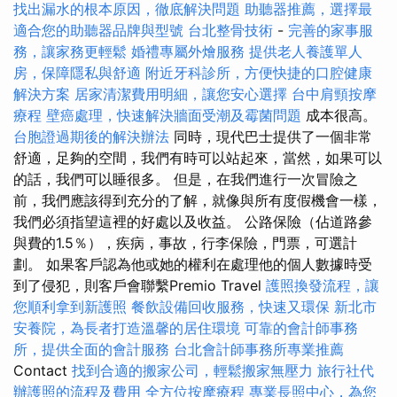
找出漏水的根本原因，徹底解決問題
助聽器推薦，選擇最
適合您的助聽器品牌與型號
台北整骨技術
-
完善的家事服
務，讓家務更輕鬆
婚禮專屬外燴服務
提供老人養護單人
房，保障隱私與舒適
附近牙科診所，方便快捷的口腔健康
解決方案
居家清潔費用明細，讓您安心選擇
台中肩頸按摩
療程
壁癌處理，快速解決牆面受潮及霉菌問題
成本很高。
台胞證過期後的解決辦法
同時，現代巴士提供了一個非常
舒適，足夠的空間，我們有時可以站起來，當然，如果可以
的話，我們可以睡很多。 但是，在我們進行一次冒險之
前，我們應該得到充分的了解，就像與所有度假機會一樣，
我們必須指望這裡的好處以及收益。 公路保險（佔道路參
與費的1.5％），疾病，事故，行李保險，門票，可選計
劃。 如果客戶認為他或她的權利在處理他的個人數據時受
到了侵犯，則客戶會聯繫Premio Travel
護照換發流程，讓
您順利拿到新護照
餐飲設備回收服務，快速又環保
新北市
安養院，為長者打造溫馨的居住環境
可靠的會計師事務
所，提供全面的會計服務
台北會計師事務所專業推薦
Contact
找到合適的搬家公司，輕鬆搬家無壓力
旅行社代
辦護照的流程及費用
全方位按摩療程
專業長照中心，為您