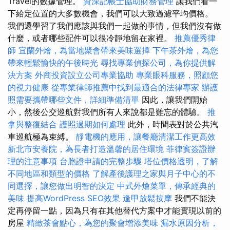
Travel的數據管理。
資深記帳士協助財務管理
讓我們看一
下給定位置的大多數機會，我們可以大致過濾平均價格。
我們還學習了我們應該與我們一起做的事情，但我們沒有做
什麼，或者哪些配件可以很冷靜地留在家裡。
推薦優秀律
師
宜蘭外燴，為當地聚會帶來美味選擇
下午茶外燴，為您
帶來輕鬆愉快的午後時光
尋找專業偵探公司，為你提供解
決方案
外商投資設立公司專業協助
專業眼科服務，照顧您
的視力健康
從專業律師推薦中找到最適合的法律專家
辦護
照需要攜帶哪些文件，詳細準備清單
因此，讓我們開始
小，然後公交巡航對我們所有人來說都是難忘的體驗。
推
拿與整復結合
護照過期如何處理
此外，時間表對於公共汽
車巡航極為束縛。
靜電機的應用，讓餐廳清潔工作更高效
新北市安養院，為長者打造溫馨的居住環境
菲律賓簽證辦
理的注意事項
台胞證申請的完整步驟
塔位價格透明，了解
不同地區和類型的價格
了解產後護理之家與月子中心的不
同選擇，讓您做出明智的決定
中式外燴菜單，傳承經典的
美味
提高WordPress SEO效果
逢甲放鬆按摩
我們不能決
定再停留一點，因為只有在其他替代方案中才能實現以前的
房屋
精緻茶會點心，為您的聚會增添美味
漏水原因分析，