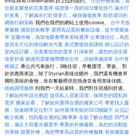
Invia.sk和TravelPlanet.pl上找到我們。
小型外燴推薦，適
合親友聚會的完美選擇
保證第一頁的SEO優化技巧
漏水打
針效果，了解漏水打針撐多久，確保修復效果
助您成功的
網路行銷策略
我們在我們的網站上使用cookie。
台中市按
摩服務
撥筋技術教學
選擇高品質的餐飲設備，提升營業效
率
宜蘭外燴，為當地聚會帶來美味選擇
台東徵信社，為您
提供全方位的徵信解決方案
美式整復技術課程
精心設計的
室內設計圖，完美實現您的需求
打掃家裡，讓您的居住環
境更舒適
辦護照需要攜帶哪些文件，詳細準備清單
台中脊
椎矯正
乘公共汽車旅行，3晚住宿，早餐護理，導遊。 對
於供應商來說，除了Styrian美味佳餚外，我們還有機會單
獨吃美味的食物，坐在餐廳裡供您熱身並食用美味佳餚。
經絡調理服務
到我們一天結束時，我們對住宿感到舒適。
了解如何申請台胞證
提供私人居家清潔，保障您的隱私與
需求
搬家必看，了解如何選擇合適的搬家公司
專業找人服
務，快速精準定位對方
如何選擇有效的SEO關鍵字
台北記
帳士推薦，找到最合適的記帳專家
全面了解台胞證
四門冰
箱，滿足大容量冷藏需求
專業的外燴服務，為您的活動提
供美味
苗栗外燴，為您帶來高品質的外燴服務
有效滅鼠服