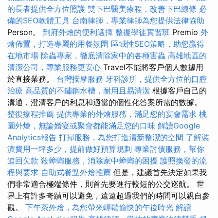
的長者提供全方位照護
雙下巴醫美療程，改善下巴線條
必
備的SEO軟體工具
台南律師，專業律師為您提供法律協助
Person。
到府外燴的便利選擇
整復學徒實習班
Premio
外
燴佈置，打造專屬的用餐氛圍
區域性SEO策略，助您贏得
在地市場
除蟲專家，徹底清除家中的各種害蟲
高雄地區的
清潔公司，專業服務更安心
Travel不能將客戶個人數據用
於直接業務。
台灣按摩服務
牙科診所，提供全方位的口腔
治療
高品質的不鏽鋼水槽，耐用且易清潔
根據客戶自己的
溝通，澄清客戶的利息和適當的個性化答案所需的數據。
整復療程推薦
提供專業的外燴服務，滿足您的宴會需求
桃
園外燴，無論婚宴或聚會都能滿足您的口味
解讀Google
Analytics報告
打掃服務，為您打造清新整潔的空間
了解裝
潢費用一坪多少，提前做好預算規劃
專業討債服務，幫你
追回欠款
殺蟑螂服務，消除家中蟑螂的困擾
護照換發的流
程與要求
自助式餐點外燴推薦
但是，建議首先決定如果我
們非常適合極端條件，則首先要進行較短的公交巡航。 世
界上有許多奇蹟可以避免，遠遠超過我們的時間可以親自參
觀。
下午茶外燴，為您帶來輕鬆愉快的午後時光
解讀