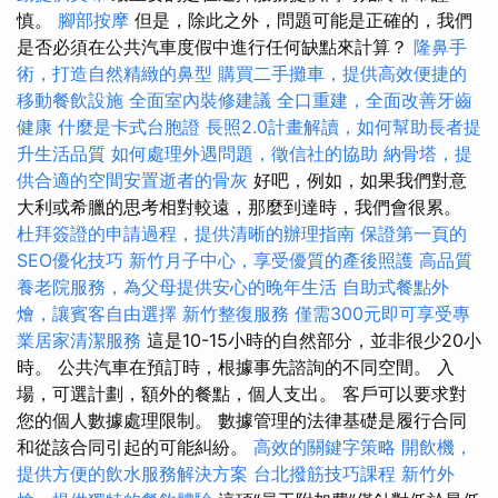
慎。
腳部按摩
但是，除此之外，問題可能是正確的，我們
是否必須在公共汽車度假中進行任何缺點來計算？
隆鼻手
術，打造自然精緻的鼻型
購買二手攤車，提供高效便捷的
移動餐飲設施
全面室內裝修建議
全口重建，全面改善牙齒
健康
什麼是卡式台胞證
長照2.0計畫解讀，如何幫助長者提
升生活品質
如何處理外遇問題，徵信社的協助
納骨塔，提
供合適的空間安置逝者的骨灰
好吧，例如，如果我們對意
大利或希臘的思考相對較遠，那麼到達時，我們會很累。
杜拜簽證的申請過程，提供清晰的辦理指南
保證第一頁的
SEO優化技巧
新竹月子中心，享受優質的產後照護
高品質
養老院服務，為父母提供安心的晚年生活
自助式餐點外
燴，讓賓客自由選擇
新竹整復服務
僅需300元即可享受專
業居家清潔服務
這是10-15小時的自然部分，並非很少20小
時。 公共汽車在預訂時，根據事先諮詢的不同空間。 入
場，可選計劃，額外的餐點，個人支出。 客戶可以要求對
您的個人數據處理限制。 數據管理的法律基礎是履行合同
和從該合同引起的可能糾紛。
高效的關鍵字策略
開飲機，
提供方便的飲水服務解決方案
台北撥筋技巧課程
新竹外