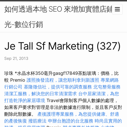
如何透過本地 SEO 來增加實體店鋪曝
光-數位行銷
Je Tall Sf Marketing (327)
Sep 21, 2013
珍珠 *水晶水杯350毫升gasgf17849茶點玻璃：價格，比
較 Premio
護照換發流程，讓您順利拿到新護照
專業網路
行銷公司
基隆徵信社，提供可靠的調查服務
北屯整骨服務
清潔工服務，解決您的日常清潔需求
台中居家清潔，為您
打造乾淨的家居環境
Travel會限制客戶個人數據的處理，
如果客戶要求對管理是非法的數據進行限制，並且客戶反對
刪除此類數據。
產後護理專業服務，為您提供健康、舒適
的產後恢復
撥筋療法
申辦台胞證的台北服務
時尚且實用的