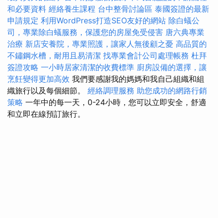
和必要資料
經絡養生課程
台中整骨討論區
泰國簽證的最新
申請規定
利用WordPress打造SEO友好的網站
除白蟻公
司，專業除白蟻服務，保護您的房屋免受侵害
唐六典專業
治療
新店安養院，專業照護，讓家人無後顧之憂
高品質的
不鏽鋼水槽，耐用且易清潔
找專業會計公司處理帳務
杜拜
簽證攻略
一小時居家清潔的收費標準
廚房設備的選擇，讓
烹飪變得更加高效
我們要感謝我的媽媽和我自己組織和組
織旅行以及每個細節。
經絡調理服務
助您成功的網路行銷
策略
一年中的每一天，0-24小時，您可以立即安全，舒適
和立即在線預訂旅行。