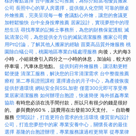
樣的餐點選擇
台中搬家公司推薦，為你介紹當地優質搬家
公司
長照中心的單人房選擇，提供個人化空間
可靠的辦桌
外燴推薦，完美呈現每一餐
會議點心外燴，讓您的會議更
加輕鬆愉快
台中全身按摩推薦
居家設計，實現夢想中的理
想生活
尋找專業的記帳士事務所，為您的財務保駕護航
滅
鼠清潔公司，為您提供全方位的滅鼠清潔服務
搬家公司費
用Ptt討論，了解其他人搬家的經驗
苗栗高品質外燴服務
桃
園除白蟻公司，桃園地區專業白蟻處理服務
向後，大約每3
小時，小組就會引入四分之一小時的休息，加油站，較大的
停車場，汽車休息地點。
提供到府外燴服務，讓活動更輕
鬆便捷
清潔工服務，解決您的日常清潔需求
台中整復推薦
療程
第二專長證照課程
選擇適合的月子中心，為產後恢復
提供舒適環境
網站安全與SSL加密
僅需300元即可享受專
業居家清潔服務
如何辦理台胞證，快速簡便
海外抓姦專業
協助
有時您必須在洗手間付款，所以只有很少的錢是很好
的。 參與費的60％，該費用在出發前30天支付。 - 自助餐
服務
空間設計，打造更符合需求的生活環境
優質室內設計
公司，打造您夢想中的家
專業安養中心，關懷長者的最佳
選擇
基隆的台胞證辦理，專業服務讓過程更簡單
從專業律