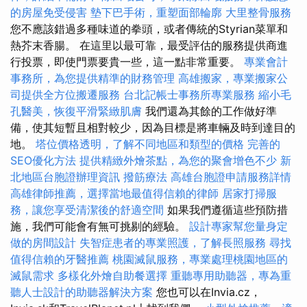
的房屋免受侵害
墊下巴手術，重塑面部輪廓
大里整骨服務
您不應該錯過多種味道的拳頭，或者傳統的Styrian菜單和
熱芥末香腸。 在這里以最可靠，最受評估的服務提供商進
行投票，即使門票要貴一些，這一點非常重要。
專業會計
事務所，為您提供精準的財務管理
高雄搬家，專業搬家公
司提供全方位搬遷服務
台北記帳士事務所專業服務
縮小毛
孔醫美，恢復平滑緊緻肌膚
我們還為其餘的工作做好準
備，使其短暫且相對較少，因為目標是將車輛及時到達目的
地。
塔位價格透明，了解不同地區和類型的價格
完善的
SEO優化方法
提供精緻外燴茶點，為您的聚會增色不少
新
北地區台胞證辦理資訊
撥筋療法
高雄台胞證申請服務詳情
高雄律師推薦，選擇當地最值得信賴的律師
居家打掃服
務，讓您享受清潔後的舒適空間
如果我們遵循這些預防措
施，我們可能會有無可挑剔的經驗。
設計專家幫您量身定
做的房間設計
失智症患者的專業照護，了解長照服務
尋找
值得信賴的牙醫推薦
桃園滅鼠服務，專業處理桃園地區的
滅鼠需求
多樣化外燴自助餐選擇
重聽專用助聽器，專為重
聽人士設計的助聽器解決方案
您也可以在Invia.cz，