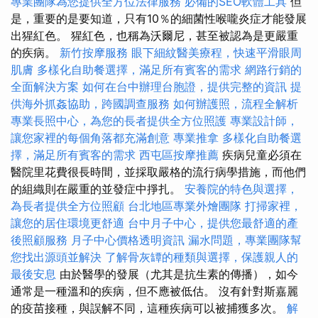
專業團隊為您提供全方位法律服務
必備的SEO軟體工具
但
是，重要的是要知道，只有10％的細菌性喉嚨炎症才能發展
出猩紅色。 猩紅色，也稱為沃爾尼，甚至被認為是更嚴重
的疾病。
新竹按摩服務
眼下細紋醫美療程，快速平滑眼周
肌膚
多樣化自助餐選擇，滿足所有賓客的需求
網路行銷的
全面解決方案
如何在台中辦理台胞證，提供完整的資訊
提
供海外抓姦協助，跨國調查服務
如何辦護照，流程全解析
專業長照中心，為您的長者提供全方位照護
專業設計師，
讓您家裡的每個角落都充滿創意
專業推拿
多樣化自助餐選
擇，滿足所有賓客的需求
西屯區按摩推薦
疾病兒童必須在
醫院里花費很長時間，並採取嚴格的流行病學措施，而他們
的組織則在嚴重的並發症中掙扎。
安養院的特色與選擇，
為長者提供全方位照顧
台北地區專業外燴團隊
打掃家裡，
讓您的居住環境更舒適
台中月子中心，提供您最舒適的產
後照顧服務
月子中心價格透明資訊
漏水問題，專業團隊幫
您找出源頭並解決
了解骨灰罈的種類與選擇，保護親人的
最後安息
由於醫學的發展（尤其是抗生素的傳播），如今
通常是一種溫和的疾病，但不應被低估。 沒有針對斯嘉麗
的疫苗接種，與誤解不同，這種疾病可以被捕獲多次。
解