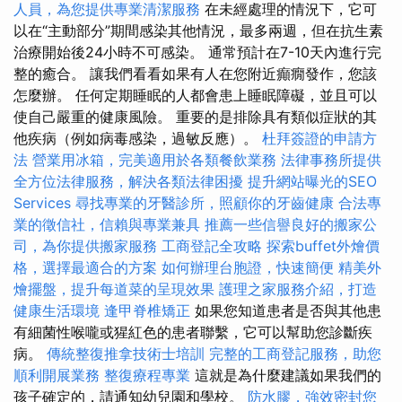
人員，為您提供專業清潔服務
在未經處理的情況下，它可
以在“主動部分”期間感染其他情況，最多兩週，但在抗生素
治療開始後24小時不可感染。 通常預計在7-10天內進行完
整的癒合。 讓我們看看如果有人在您附近癲癇發作，您該
怎麼辦。 任何定期睡眠的人都會患上睡眠障礙，並且可以
使自己嚴重的健康風險。 重要的是排除具有類似症狀的其
他疾病（例如病毒感染，過敏反應）。
杜拜簽證的申請方
法
營業用冰箱，完美適用於各類餐飲業務
法律事務所提供
全方位法律服務，解決各類法律困擾
提升網站曝光的SEO
Services
尋找專業的牙醫診所，照顧你的牙齒健康
合法專
業的徵信社，信賴與專業兼具
推薦一些信譽良好的搬家公
司，為你提供搬家服務
工商登記全攻略
探索buffet外燴價
格，選擇最適合的方案
如何辦理台胞證，快速簡便
精美外
燴擺盤，提升每道菜的呈現效果
護理之家服務介紹，打造
健康生活環境
逢甲脊椎矯正
如果您知道患者是否與其他患
有細菌性喉嚨或猩紅色的患者聯繫，它可以幫助您診斷疾
病。
傳統整復推拿技術士培訓
完整的工商登記服務，助您
順利開展業務
整復療程專業
這就是為什麼建議如果我們的
孩子確定的，請通知幼兒園和學校。
防水膠，強效密封您