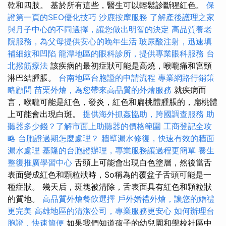
乾和四肢。 基於所有這些，醫生可以輕鬆診斷猩紅色。
保
證第一頁的SEO優化技巧
沙鹿按摩服務
了解產後護理之家
與月子中心的不同選擇，讓您做出明智的決定
高品質養老
院服務，為父母提供安心的晚年生活
玻尿酸注射，迅速填
補細紋和凹陷
龍潭地區的眼科診所，提供專業眼科服務
台
北撥筋療法
該疾病的最初症狀可能是高燒，喉嚨痛和宮頸
淋巴結腫脹。
台南地區台胞證的申請流程
專業網路行銷策
略顧問
苗栗外燴，為您帶來高品質的外燴服務
就疾病而
言，喉嚨可能是紅色，發炎，紅色和扁桃體腫脹的，扁桃體
上可能會出現白斑。
提供海外抓姦協助，跨國調查服務
助
聽器多少錢？了解市面上助聽器的價格範圍
工商登記全攻
略
台胞證過期怎麼處理？
牆壁漏水修復，快速有效的牆面
漏水處理
基隆的台胞證辦理，專業服務讓過程更簡單
養生
整復推廣學習中心
舌頭上可能會出現白色塗層，然後當舌
表面變成紅色和顆粒狀時，So稱為的覆盆子舌頭可能是一
種症狀。 幾天后，斑塊被清除，舌表面具有紅色和顆粒狀
的質地。
高品質外燴餐飲選擇
戶外婚禮外燴，讓您的婚禮
更完美
高雄地區的清潔公司，專業服務更安心
如何辦理台
胞證，快速簡便
如果我們知道孩子的幼兒園和學校社區中