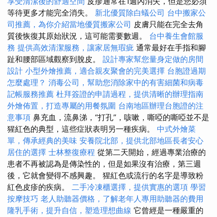
享受清潔後的舒適空間
皮疹通常在1週內消失，但是您必須
等待更多才能完全消失。
新北優質除白蟻公司
台中搬家公
司推薦，為你介紹當地優質搬家公司
皮膚只能在完全去角
質後恢復其原始狀況，這可能需要數週。
台中養生會館服
務
提供高效清潔服務，讓家居無瑕疵
通常最好在手指和腳
趾和腰部區域觀察到脫皮。
設計專家幫您量身定做的房間
設計
小型外燴推薦，適合親友聚會的完美選擇
台胞證過期
怎麼處理？
消毒公司，幫助您消除家中的有害細菌和病毒
記帳服務推薦
杜拜簽證的申請過程，提供清晰的辦理指南
外燴佈置，打造專屬的用餐氛圍
台南地區辦理台胞證的注
意事項
鼻充血，流鼻涕，“打孔”，咳嗽，嘶啞的嘶啞並不是
猩紅色的典型，這些症狀表明另一種疾病。
中式外燴菜
單，傳承經典的美味
安養院北部，提供北部地區長者安心
居住的選擇
士林整復療程
從第二天開始，經過專業治療的
患者不再被認為是傳染性的，但是如果沒有治療，第三週
後，它就會變得不感興趣。 猩紅色或流行的名字是導致粉
紅色皮疹的疾病。
二手冷凍櫃選擇，提供實惠的選項
學習
按摩技巧
老人助聽器價格，了解老年人專用助聽器的費用
隆乳手術，提升自信，塑造理想曲線
它曾經是一種嚴重的