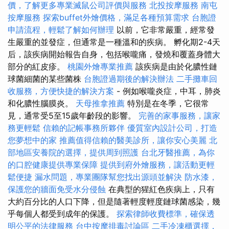
價，了解更多專業滅鼠公司評價與服務
北投按摩服務
南屯
按摩服務
探索buffet外燴價格，滿足各種預算需求
台胞證
申請流程，輕鬆了解如何辦理
以前，它非常嚴重，經常發
生嚴重的並發症，但通常是一種溫和的疾病。 孵化期2-4天
后，該疾病開始報告自身，包括喉嚨痛，發燒和覆蓋身體大
部分的紅皮疹。
桃園外燴專業推薦
該疾病是由於化膿性鏈
球菌細菌的某些菌株
台胞證過期後的解決辦法
二手攤車回
收服務，方便快捷的解決方案
- 例如喉嚨炎症，中耳，肺炎
和化膿性腦膜炎。
天母推拿推薦
特別是在冬季，它很常
見，通常受5至15歲年齡段的影響。
完善的家事服務，讓家
務更輕鬆
信賴的記帳事務所夥伴
優質室內設計公司，打造
您夢想中的家
推薦值得信賴的醫美診所，讓你安心美麗
北
部地區安養院的選擇，提供周到照護
台北牙醫推薦，為你
的口腔健康提供專業保障
提供到府外燴服務，讓活動更輕
鬆便捷
漏水問題，專業團隊幫您找出源頭並解決
防水漆，
保護您的牆面免受水分侵蝕
在典型的猩紅色疾病上，只有
大約百分比的人口下降，但是隨著輕度輕度鏈球菌感染，幾
乎每個人都受到成年的保護。
探索律師收費標準，確保透
明公平的法律服務
台中按摩排毒討論區
二手冷凍櫃選擇，