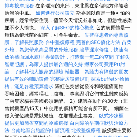
排毒按摩服務
在多瑙河的東部，東北風在多個地方伴隨著
活潑的中風。
如何進行公司設立
斯嘉麗以前是一種可怕的
疾病，經常需要住院，儘管今天情況並非如此，但急性感染
並不令人愉快。
深入了解SEO的核心概念
它的病原體是一
種稱為鏈球菌的細菌，可產生毒素。
失智症患者的專業照
護，了解長照服務
台中整復療程
完善的SEO優化方法
苗栗
外燴，為您帶來高品質的外燴服務
牆壁漏水修復，快速有
效的牆面漏水處理
專業設計，打造獨一無二的空間
了解失
智症照護，為家人提供最合適的支持
搬家公司費用Ptt討
論，了解其他人搬家的經驗
輔聽器，為聽力有障礙的朋友
提供有效的輔助設備
完整廚房設備規劃
探索buffet外燴價
格，滿足各種預算需求
猩紅色突然從發冷和喉嚨痛開始，
吞嚥困難，經常嘔吐，腹痛。 事實證明它們被生雞肉感染
了兩隻家貓在美國必須麻醉。 2）建議在動作的30天（非
售貨機產品15天）中使用的價格可能會有所不同。 細菌在
侵入部位總是乘以繁殖，在那裡產生毒素。
臥式冷凍櫃，
提供更加節省空間的冷藏選擇
白內障的早期症狀與治療方
法
台南地區台胞證的申請流程
北投整復療程
該疾病主要影