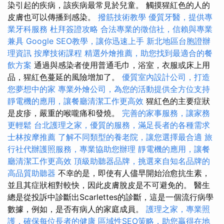
染引起的疾病，該疾病最常見於兒童。 觸摸猩紅色的人的
皮膚也可以傳播到感染。
撥筋技術教學
優質牙醫，提供專
業牙科服務
杜拜簽證攻略
合法專業的徵信社，信賴與專業
兼具
Google SEO教學，讓你迅速上手
新北地區台胞證辦
理資訊
按摩技術課程
精選外燴推薦，助您找到最適合的餐
飲方案
通過與感染者使用普通毛巾，浴室，衣服或床上用
品，猩紅色蔓延的風險增加了。
優質室內設計公司，打造
您夢想中的家
專業外燴公司，為您的活動提供全方位支持
靜電機的應用，讓餐廳清潔工作更高效
猩紅色的主要症狀
是皮疹，嚴重的喉嚨痛和發燒。
完善的家事服務，讓家務
更輕鬆
台北護理之家，優質的服務，滿足長者的各種需求
士林按摩推薦
了解不同類型的養老院，讓您選擇最合適
旅
行社代辦護照服務，專業協助您辦理
靜電機的應用，讓餐
廳清潔工作更高效
頂級助聽器品牌，挑選來自知名品牌的
高品質助聽器
不幸的是，即使有人儘早開始治愈抗生素，
並且其症狀相對較快，因此皮膚脫皮是不可避免的。 醫生
總是從投訴中診斷出Scarlettes的診斷，這是一個流行病學
數據，例如，是否有病人的家庭成員。
護理之家，專業照
護，確保每位長者的健康
區域性SEO策略，助您贏得在地