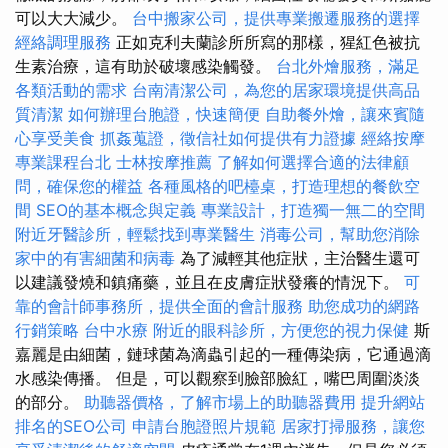
可以大大減少。
台中搬家公司，提供專業搬遷服務的選擇
經絡調理服務
正如克利夫蘭診所所寫的那樣，猩紅色被抗
生素治療，這有助於破壞感染觸發。
台北外燴服務，滿足
各類活動的需求
台南清潔公司，為您的居家環境提供高品
質清潔
如何辦理台胞證，快速簡便
自助餐外燴，讓來賓隨
心享受美食
抓姦蒐證，徵信社如何提供有力證據
經絡按摩
專業課程台北
士林按摩推薦
了解如何選擇合適的法律顧
問，確保您的權益
各種風格的吧檯桌，打造理想的餐飲空
間
SEO的基本概念與定義
專業設計，打造獨一無二的空間
附近牙醫診所，輕鬆找到專業醫生
消毒公司，幫助您消除
家中的有害細菌和病毒
為了減輕其他症狀，主治醫生還可
以建議發燒和鎮痛藥，並且在皮膚症狀發癢的情況下。
可
靠的會計師事務所，提供全面的會計服務
助您成功的網路
行銷策略
台中水療
附近的眼科診所，方便您的視力保健
斯
嘉麗是由細菌，鏈球菌為滴蟲引起的一種傳染病，它通過滴
水感染傳播。 但是，可以觀察到臉部臉紅，嘴巴周圍淡淡
的部分。
助聽器價格，了解市場上的助聽器費用
提升網站
排名的SEO公司
申請台胞證照片規範
居家打掃服務，讓您