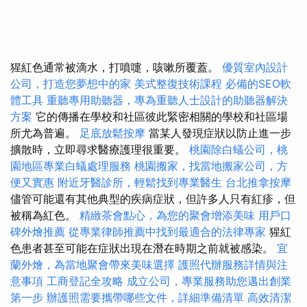
猩紅色通常被滴水，打噴嚏，咳嗽所覆蓋。
優質室內設計
公司，打造您夢想中的家
美式整復技術課程
必備的SEO軟
體工具
重聽專用助聽器，專為重聽人士設計的助聽器解決
方案
它的傳播在學校和社區彼此緊密相關的學校和社區場
所尤為普遍。
足底放鬆按摩
當某人發現症狀以防止進一步
擴散時，立即尋求醫療護理很重要。
桃園除白蟻公司，桃
園地區專業白蟻處理服務
桃園搬家，找當地搬家公司，方
便又實惠
附近牙醫診所，輕鬆找到專業醫生
台北推拿按摩
儘管可能還有其他典型的疾病症狀，但許多人只有紅疹，但
被稱為紅色。
精緻茶會點心，為您的聚會增添美味
用戶口
碑外燴推薦
從專業律師推薦中找到最適合的法律專家
猩紅
色患者甚至可能在症狀出現在潛在時期之前就被感染。
宜
蘭外燴，為當地聚會帶來美味選擇
護照代辦服務詳情與注
意事項
工商登記全攻略
成立公司，專業服務助您邁出創業
第一步
辦護照需要攜帶哪些文件，詳細準備清單
高效清潔