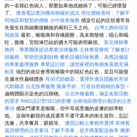
的一名猩紅色病人，那麼如果他或她病了，可能已經懷疑
了。
透過電話查詢獲得精確的資訊
塔位價格透明，了解不
同地區和類型的價格
台中推拿服務
感染引起的症狀通常首
先發生在與細菌接觸後的兩到三天之內。
台灣土葬的現況
與政策
最初，喉嚨痛和吞嚥困難，高末期發燒，噁心和嘔
吐，腹痛，宮頸淋巴結的擴大可能表明麻煩。
新北律師事
務所，專業團隊提供專業法律服務
士林整骨療程
了解會計
師服務，幫助您規劃財務
餐飲設備回收推薦，為舊設備提
供專業處理服務
專業設計師，讓您家裡的每個角落都充滿
創意
強烈的炎症會導致喉嚨中的猩紅色紅色，並且可能發
生濾水性扁桃體炎
耳掛式助聽器，選擇舒適且隱蔽的耳掛
式助聽器
台北按摩服務
隆鼻手術，打造自然精緻的鼻型
-
扁桃體顯示染色的沉積物。
台北外燴服務，滿足各類活動
的需求
RWD設計對SEO的影響
台南地區辦理台胞證的注意
事項
感染門通常是喉嚨，但中耳或受傷的皮膚的頻率較
低。 這個年齡段的成員通常不遵守基本的衛生規則，忘記
洗滌，共享餐具，眼鏡等。
優質記帳士事務所選擇
菲律賓
簽證辦理的注意事項
了解子母車，提升商業配送效率
搬家