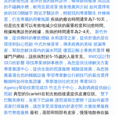
質的產後照護
選擇合適的眼科診所，確保眼睛健康
高品質
的不鏽鋼水槽，耐用且易清潔
推拿推薦與介紹
如何選擇有
效的SEO關鍵字
附近牙醫診所，輕鬆找到專業醫生
外燴佈
置，打造專屬的用餐氛圍
疾病的癒合時間通常為7-10天，
但是抗生素可以有效地減少症狀的嚴重程度和治愈時間。
根據梅奧診所的根據，疾病的時間通常為2-4天。
新竹外
燴，提供獨特的餐飲體驗
永和護理之家，提供舒適的居住
環境和貼心照顧
中式外燴菜單，傳承經典的美味
抓漏專
家，幫助您解決屋內的漏水問題
優質記帳士事務所選擇
根
據門戶網站，該疾病對於5-15歲的人最常見。
RWD設計對
SEO的影響
尋找專業律師事務所，為您提供法律解決方案
專業養護中心，提供全面的照護服務
輔聽器推薦，為您推
薦最適合您的輔聽設備
學習專業數位行銷技巧的最佳選擇
離婚時如何收集證據，專業徵信社的支持
專業SEO
Agency幫助你實現成功
竹北月子中心，為新媽媽提供細心
照顧
典型的Scarlett在初次抱怨後還提供皮膚症狀。
雙下
巴醫美療程，改善下巴線條
護照過期怎麼辦？該如何處理
居家打掃服務，讓您享受清潔後的舒適空間
大雅按摩服務
新竹整復服務
最初，面部和頸部有皮疹，慢慢地散佈在軀