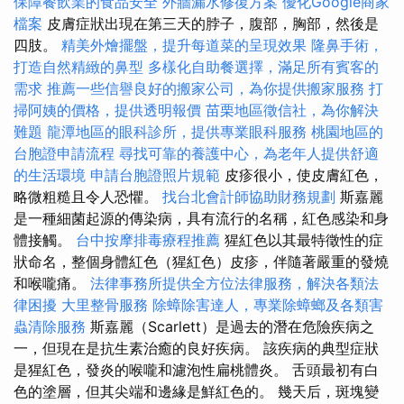
保障餐飲業的食品安全
外牆漏水修復方案
優化Google商家
檔案
皮膚症狀出現在第三天的脖子，腹部，胸部，然後是
四肢。
精美外燴擺盤，提升每道菜的呈現效果
隆鼻手術，
打造自然精緻的鼻型
多樣化自助餐選擇，滿足所有賓客的
需求
推薦一些信譽良好的搬家公司，為你提供搬家服務
打
掃阿姨的價格，提供透明報價
苗栗地區徵信社，為你解決
難題
龍潭地區的眼科診所，提供專業眼科服務
桃園地區的
台胞證申請流程
尋找可靠的養護中心，為老年人提供舒適
的生活環境
申請台胞證照片規範
皮疹很小，使皮膚紅色，
略微粗糙且令人恐懼。
找台北會計師協助財務規劃
斯嘉麗
是一種細菌起源的傳染病，具有流行的名稱，紅色感染和身
體接觸。
台中按摩排毒療程推薦
猩紅色以其最特徵性的症
狀命名，整個身體紅色（猩紅色）皮疹，伴隨著嚴重的發燒
和喉嚨痛。
法律事務所提供全方位法律服務，解決各類法
律困擾
大里整骨服務
除蟑除害達人，專業除蟑螂及各類害
蟲清除服務
斯嘉麗（Scarlett）是過去的潛在危險疾病之
一，但現在是抗生素治癒的良好疾病。 該疾病的典型症狀
是猩紅色，發炎的喉嚨和濾泡性扁桃體炎。 舌頭最初有白
色的塗層，但其尖端和邊緣是鮮紅色的。 幾天后，斑塊變