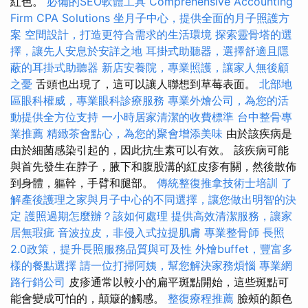
紅色。
必備的SEO軟體工具
Comprehensive Accounting
Firm CPA Solutions
坐月子中心，提供全面的月子照護方
案
空間設計，打造更符合需求的生活環境
探索靈骨塔的選
擇，讓先人安息於安詳之地
耳掛式助聽器，選擇舒適且隱
蔽的耳掛式助聽器
新店安養院，專業照護，讓家人無後顧
之憂
舌頭也出現了，這可以讓人聯想到草莓表面。
北部地
區眼科權威，專業眼科診療服務
專業外燴公司，為您的活
動提供全方位支持
一小時居家清潔的收費標準
台中整骨專
業推薦
精緻茶會點心，為您的聚會增添美味
由於該疾病是
由於細菌感染引起的，因此抗生素可以有效。 該疾病可能
與首先發生在脖子，腋下和腹股溝的紅皮疹有關，然後散佈
到身體，軀幹，手臂和腿部。
傳統整復推拿技術士培訓
了
解產後護理之家與月子中心的不同選擇，讓您做出明智的決
定
護照過期怎麼辦？該如何處理
提供高效清潔服務，讓家
居無瑕疵
音波拉皮，非侵入式拉提肌膚
專業整骨師
長照
2.0政策，提升長照服務品質與可及性
外燴buffet，豐富多
樣的餐點選擇
請一位打掃阿姨，幫您解決家務煩惱
專業網
路行銷公司
皮疹通常以較小的扁平斑點開始，這些斑點可
能會變成可怕的，顛簸的觸感。
整復療程推薦
臉頰的顏色