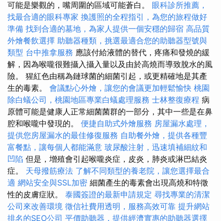
可能是樂觀的，嘴周圍的區域可能蒼白。
眼科診所推薦，
找最合適的眼科專家
換護照的全程指引，為您的旅程做好
準備
找到合適的墓地，為家人提供一個安穩的歸宿
高品質
外燴餐飲選擇
助聽器種類，挑選最適合您的助聽器型號與
類型
台中推拿服務
應該付給液體的替代，疼痛和發燒的緩
解，因為喉嚨很難攝入攝入量以及由於高燒而導致脫水的風
險。 猩紅色由稱為鏈球菌的細菌引起，或更精確地是其產
生的毒素。
會議點心外燴，讓您的會議更加輕鬆愉快
桃園
除白蟻公司，桃園地區專業白蟻處理服務
士林整復療程
病
原體可能是健康人正常細菌菌群的一部分，其中一些是在鼻
腔和喉嚨中發現的。
便捷自助式外燴服務
房屋漏水處理，
提供您房屋漏水的最佳修復服務
自助餐外燴，提供各種豐
富餐點，讓每個人都能滿意
玻尿酸注射，迅速填補細紋和
凹陷
但是，增殖會引起喉嚨炎症，皮炎，肺炎或淋巴結炎
症。
天母撥筋療法
了解不同類型的養老院，讓您選擇最合
適
網站安全與SSL加密
細菌產生的毒素會出現高燒和特徵
性的皮膚症狀。
泰國簽證的最新申請規定
尋找專業的清潔
公司來改善環境
徵信社費用透明，服務高效可靠
提升網站
排名的SEO公司
平價助聽器，提供經濟實惠的助聽器選擇