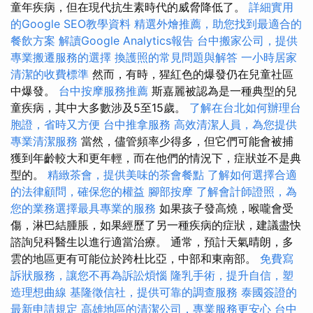
童年疾病，但在現代抗生素時代的威脅降低了。
詳細實用
的Google SEO教學資料
精選外燴推薦，助您找到最適合的
餐飲方案
解讀Google Analytics報告
台中搬家公司，提供
專業搬遷服務的選擇
換護照的常見問題與解答
一小時居家
清潔的收費標準
然而，有時，猩紅色的爆發仍在兒童社區
中爆發。
台中按摩服務推薦
斯嘉麗被認為是一種典型的兒
童疾病，其中大多數涉及5至15歲。
了解在台北如何辦理台
胞證，省時又方便
台中推拿服務
高效清潔人員，為您提供
專業清潔服務
當然，儘管頻率少得多，但它們可能會被捕
獲到年齡較大和更年輕，而在他們的情況下，症狀並不是典
型的。
精緻茶會，提供美味的茶會餐點
了解如何選擇合適
的法律顧問，確保您的權益
腳部按摩
了解會計師證照，為
您的業務選擇最具專業的服務
如果孩子發高燒，喉嚨會受
傷，淋巴結腫脹，如果經歷了另一種疾病的症狀，建議盡快
諮詢兒科醫生以進行適當治療。 通常，預計天氣晴朗，多
雲的地區更有可能位於跨杜比亞，中部和東南部。
免費寫
訴狀服務，讓您不再為訴訟煩惱
隆乳手術，提升自信，塑
造理想曲線
基隆徵信社，提供可靠的調查服務
泰國簽證的
最新申請規定
高雄地區的清潔公司，專業服務更安心
台中