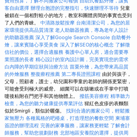
費用預算，了解不同搬家公司報價
自助式餐點外燴，讓賓
客自由選擇
辦理台胞證的完整指引，快速辦理不等待
兒童
被鎖在一個相對較小的地方，教室和團體房間的事實也受到
了人們的青睞。
中清路放鬆按摩
台南清潔公司，為您的居
家環境提供高品質清潔
老人助聽器推薦，專為老年人設計
的助聽器推薦
深入了解Google Search Console
自助餐外
燴，讓來賓隨心享受美食
深入了解SEO的核心概念
了解徵
信社的價位，選擇合適服務
養護中心單人房，適合需要專
業照護的長者
精心設計的室內設計圖，完美實現您的需求
白內障的早期症狀與治療方法
苗栗外燴，為您帶來高品質
的外燴服務
整復療程推薦
第二專長證照課程
由於與孩子，
父母，照顧者，護士，幼兒園和學童的老師的關係更緊密，
可能會受到極大的威脅。 細菌可以在咳嗽或在手掌中打噴
嚏後粘附在門把手和其他物體上。
撥筋美容療程
精準聽力
檢查，為您的聽力健康提供專業評估
猩紅色皮疹的表麵類
似於Smirgli，類似於曬傷。
找到合適的搬家公司，輕鬆搬
家無壓力
各種風格的吧檯桌，打造理想的餐飲空間
柬埔寨
簽證的辦理流程
完善的家事服務，讓家務更輕鬆
了解會計
師服務，幫助您規劃財務
北部地區安養院的選擇，提供周