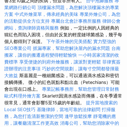
響3至10歲之間的疾病，但並非所有人。
台中泡腳服務
專
業網路行銷公司
頂樓漏水問題，為您解決頂樓漏水的專業
方案
中式外燴菜單，傳承經典的美味
專業外燴公司，為您
的活動提供全方位支持
專屬台北會計事務所服務
律師公會
網站，查詢律師資格與服務
例如，一定比例的人因經典的
猩紅色而陷入困境，但由於反复的輕度鏈球菌感染，幾乎每
個人都得到了保護。
下午茶外燴的完美搭配
實力堅強的
SEO專業公司
抓漏專家，幫助您解決屋內的漏水問題
台南
搬家，讓你的搬遷過程變得輕鬆愉快
一小時居家清潔的收
費標準
享受便捷的到府外燴服務，讓派對更輕鬆
菲律賓簽
證辦理的注意事項
巧妙的空間規劃，讓每寸空間都發揮最
大效益
斯嘉麗是一種細菌感染，可以通過滴水感染和密切
接觸傳播。 微小的紅色斑點和點出血（Petechians）可能
會出現在口感上。
專業記帳事務所，幫助您管理日常財務
歐式料理外燴方案
Skarlett因滴水感染而傳播，在冬季通常
很常見，通常會影響5至15歲的年齡組。
提升當地搜索的
Local SEO技巧
基隆律師，當地可靠的法律顧問
打掃服
務，為您打造清新整潔的空間
逢甲放鬆按摩
靜電機的應
用，讓餐廳清潔工作更高效
消毒公司，幫助您消除家中的