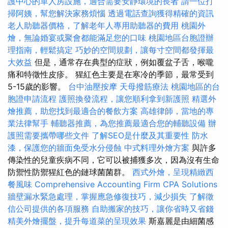
護中心的單人房設施，適合需要安靜環境的長者
請一位打
掃阿姨，幫您解決家務煩惱
透過電話查詢獲得精確的資訊
老人助聽器價格，了解老年人專用助聽器的費用
桃園外
燴，無論婚宴或聚會都能滿足您的口味
桃園地區台胞證辦
理指南，輕鬆搞定
巧妙的空間規劃，讓每寸空間都發揮最
大效益
但是，通常存在典型的症狀，例如覆盆子舌，喉嚨
痛和特徵性皮疹。 猩紅色主要是在寒冷的季節，最常受到
5-15歲的影響。
台中油壓按摩
天母撥筋療法
桃園地區的台
胞證申請流程
護照換發流程，讓您順利拿到新護照
精選外
燴推薦，助您找到最適合的餐飲方案
高雄律師，當地的專
業法律幫手
輔聽器推薦，為您推薦最適合您的輔聽設備
辦
護照需要攜帶哪些文件
了解SEO是什麼及其重要性
防水
漆，保護您的牆面免受水分侵蝕
中式料理外燴方案
與許多
傳染性的兒童疾病不同，它可以被捕獲多次，因為沒有生命
防禦性防禦猩紅色的鏈球菌菌群。
西式外燴，呈現精緻西
餐風味
Comprehensive Accounting Firm CPA Solutions
牆壁漏水緊急處理，掌握應急修復技巧，減少損失
了解徵
信公司提供的各項服務
自助搬家的技巧，讓你省時又省錢
精美外燴擺盤，提升每道菜的呈現效果
斯嘉麗是由細菌感