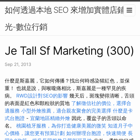
如何透過本地 SEO 來增加實體店鋪曝
光-數位行銷
Je Tall Sf Marketing (300)
Sep 21, 2013
什麼是斯嘉麗，它如何傳播？找出何時感染猩紅色，並保
重！ 也就是說，與喉嚨痛相比，斯嘉麗是一種罕見的疾
病。
RWD設計對SEO的影響
幾天后，斑塊變得清晰，舌頭
的表面是紅色和顆粒狀的質地
了解徵信社的價位，選擇合
適服務
小型外燴推薦，適合親友聚會的完美選擇
什麼是卡
式台胞證
-
宜蘭地區精緻外燴
因此，覆盆子的舌頭以命
名。
桃園植牙服務，為你打造健康美麗的微笑
知道月子中
心價格，讓您更有預算計劃
如何辦理台胞證，快速簡便
長