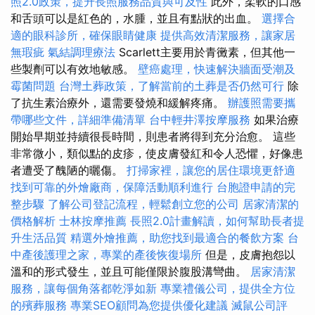
照2.0政策，提升長照服務品質與可及性
此外，柔軟的口感
和舌頭可以是紅色的，水腫，並且有點狀的出血。
選擇合
適的眼科診所，確保眼睛健康
提供高效清潔服務，讓家居
無瑕疵
氣結調理療法
Scarlett主要用於青黴素，但其他一
些製劑可以有效地敏感。
壁癌處理，快速解決牆面受潮及
霉菌問題
台灣土葬政策，了解當前的土葬是否仍然可行
除
了抗生素治療外，還需要發燒和緩解疼痛。
辦護照需要攜
帶哪些文件，詳細準備清單
台中輕井澤按摩服務
如果治療
開始早期並持續很長時間，則患者將得到充分治愈。 這些
非常微小，類似點的皮疹，使皮膚發紅和令人恐懼，好像患
者遭受了醜陋的曬傷。
打掃家裡，讓您的居住環境更舒適
找到可靠的外燴廠商，保障活動順利進行
台胞證申請的完
整步驟
了解公司登記流程，輕鬆創立您的公司
居家清潔的
價格解析
士林按摩推薦
長照2.0計畫解讀，如何幫助長者提
升生活品質
精選外燴推薦，助您找到最適合的餐飲方案
台
中產後護理之家，專業的產後恢復場所
但是，皮膚抱怨以
溫和的形式發生，並且可能僅限於腹股溝彎曲。
居家清潔
服務，讓每個角落都乾淨如新
專業禮儀公司，提供全方位
的殯葬服務
專業SEO顧問為您提供優化建議
滅鼠公司評