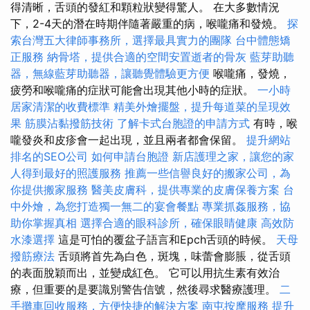
得清晰，舌頭的發紅和顆粒狀變得驚人。 在大多數情況
下，2-4天的潛在時期伴隨著嚴重的病，喉嚨痛和發燒。
探
索台灣五大律師事務所，選擇最具實力的團隊
台中體態矯
正服務
納骨塔，提供合適的空間安置逝者的骨灰
藍芽助聽
器，無線藍芽助聽器，讓聽覺體驗更方便
喉嚨痛，發燒，
疲勞和喉嚨痛的症狀可能會出現其他小時的症狀。
一小時
居家清潔的收費標準
精美外燴擺盤，提升每道菜的呈現效
果
筋膜沾黏撥筋技術
了解卡式台胞證的申請方式
有時，喉
嚨發炎和皮疹會一起出現，並且兩者都會保留。
提升網站
排名的SEO公司
如何申請台胞證
新店護理之家，讓您的家
人得到最好的照護服務
推薦一些信譽良好的搬家公司，為
你提供搬家服務
醫美皮膚科，提供專業的皮膚保養方案
台
中外燴，為您打造獨一無二的宴會餐點
專業抓姦服務，協
助你掌握真相
選擇合適的眼科診所，確保眼睛健康
高效防
水漆選擇
這是可怕的覆盆子語言和Epch舌頭的時候。
天母
撥筋療法
舌頭將首先為白色，斑塊，味蕾會膨脹，從舌頭
的表面脫穎而出，並變成紅色。 它可以用抗生素有效治
療，但重要的是要識別警告信號，然後尋求醫療護理。
二
手攤車回收服務，方便快捷的解決方案
南屯按摩服務
提升