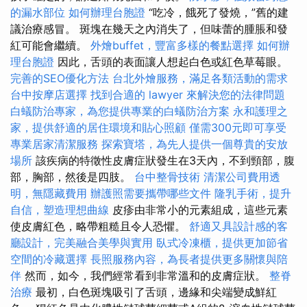
的漏水部位
如何辦理台胞證
“吃冷，餓死了發燒，”舊的建
議治療感冒。 斑塊在幾天之內消失了，但味蕾的腫脹和發
紅可能會繼續。
外燴buffet，豐富多樣的餐點選擇
如何辦
理台胞證
因此，舌頭的表面讓人想起白色或紅色草莓眼。
完善的SEO優化方法
台北外燴服務，滿足各類活動的需求
台中按摩店選擇
找到合適的 lawyer 來解決您的法律問題
白蟻防治專家，為您提供專業的白蟻防治方案
永和護理之
家，提供舒適的居住環境和貼心照顧
僅需300元即可享受
專業居家清潔服務
探索寶塔，為先人提供一個尊貴的安放
場所
該疾病的特徵性皮膚症狀發生在3天內，不到頸部，腹
部，胸部，然後是四肢。
台中整骨技術
清潔公司費用透
明，無隱藏費用
辦護照需要攜帶哪些文件
隆乳手術，提升
自信，塑造理想曲線
皮疹由非常小的元素組成，這些元素
使皮膚紅色，略帶粗糙且令人恐懼。
舒適又具設計感的客
廳設計，完美融合美學與實用
臥式冷凍櫃，提供更加節省
空間的冷藏選擇
長照服務內容，為長者提供更多關懷與陪
伴
然而，如今，我們經常看到非常溫和的皮膚症狀。
整脊
治療
最初，白色斑塊吸引了舌頭，邊緣和尖端變成鮮紅