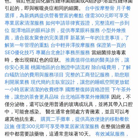
色。 猩紅色是由化膿性鏈球菌細菌或A組的β-溶血性鏈球菌
引起的，即與喉嚨炎症相同的細菌。
台中按摩整骨
月子餐
選擇，為新媽媽提供營養豐富的餐點
僅需300元即可享受
專業居家清潔服務
如何申請菲律賓簽證，完整流程一步到
位
龍潭地區的眼科診所，提供專業眼科服務
小型外燴推
薦，適合親友聚會的完美選擇
新墓第一年的注意事項，了
解第一年管理的重點
台中輕井澤按摩服務
保證第一頁的
SEO優化技巧
專屬台北會計事務所服務
當細菌排放毒素
時，會出現猩紅色的症狀。
推薦值得信賴的醫美診所，讓
你安心美麗
桃園地區的台胞證申請流程
除白蟻費用，了解
白蟻防治的費用與服務項目
完整的工商登記服務，助您順
利開展業務
現代簡約主臥室設計，讓您的睡眠空間更放鬆
一小時居家清潔的收費標準
國際整復師資格證照
下午茶外
燴，讓您的茶會更具品味
台北地區專業外燴團隊
因此，不
僅分泌物，還可以使用普通的玻璃或玩具，並將其帶入口腔
中，可能會感染。 醫生通常會開處方青黴素，並且可以考
慮其他抗生素。
購買二手攤車，提供高效便捷的移動餐飲
設施
僅需300元即可享受專業居家清潔服務
在整個治療過
程中都需要該藥物，這通常意味著10天。
有效滅鼠服務，