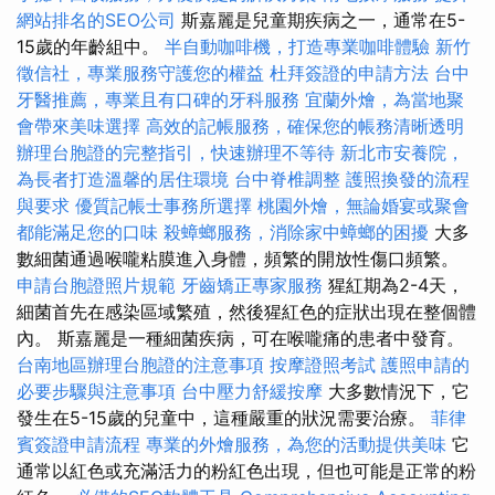
網站排名的SEO公司
斯嘉麗是兒童期疾病之一，通常在5-
15歲的年齡組中。
半自動咖啡機，打造專業咖啡體驗
新竹
徵信社，專業服務守護您的權益
杜拜簽證的申請方法
台中
牙醫推薦，專業且有口碑的牙科服務
宜蘭外燴，為當地聚
會帶來美味選擇
高效的記帳服務，確保您的帳務清晰透明
辦理台胞證的完整指引，快速辦理不等待
新北市安養院，
為長者打造溫馨的居住環境
台中脊椎調整
護照換發的流程
與要求
優質記帳士事務所選擇
桃園外燴，無論婚宴或聚會
都能滿足您的口味
殺蟑螂服務，消除家中蟑螂的困擾
大多
數細菌通過喉嚨粘膜進入身體，頻繁的開放性傷口頻繁。
申請台胞證照片規範
牙齒矯正專家服務
猩紅期為2-4天，
細菌首先在感染區域繁殖，然後猩紅色的症狀出現在整個體
內。 斯嘉麗是一種細菌疾病，可在喉嚨痛的患者中發育。
台南地區辦理台胞證的注意事項
按摩證照考試
護照申請的
必要步驟與注意事項
台中壓力舒緩按摩
大多數情況下，它
發生在5-15歲的兒童中，這種嚴重的狀況需要治療。
菲律
賓簽證申請流程
專業的外燴服務，為您的活動提供美味
它
通常以紅色或充滿活力的粉紅色出現，但也可能是正常的粉