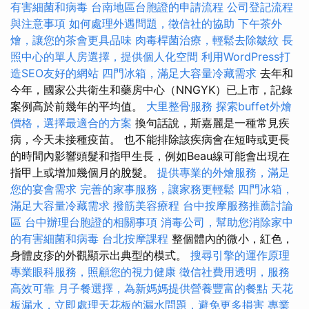
有害細菌和病毒
台南地區台胞證的申請流程
公司登記流程
與注意事項
如何處理外遇問題，徵信社的協助
下午茶外
燴，讓您的茶會更具品味
肉毒桿菌治療，輕鬆去除皺紋
長
照中心的單人房選擇，提供個人化空間
利用WordPress打
造SEO友好的網站
四門冰箱，滿足大容量冷藏需求
去年和
今年，國家公共衛生和藥房中心（NNGYK）已上市，記錄
案例高於前幾年的平均值。
大里整骨服務
探索buffet外燴
價格，選擇最適合的方案
換句話說，斯嘉麗是一種常見疾
病，今天未接種疫苗。 也不能排除該疾病會在短時或更長
的時間內影響頭髮和指甲生長，例如Beau線可能會出現在
指甲上或增加幾個月的脫髮。
提供專業的外燴服務，滿足
您的宴會需求
完善的家事服務，讓家務更輕鬆
四門冰箱，
滿足大容量冷藏需求
撥筋美容療程
台中按摩服務推薦討論
區
台中辦理台胞證的相關事項
消毒公司，幫助您消除家中
的有害細菌和病毒
台北按摩課程
整個體內的微小，紅色，
身體皮疹的外觀顯示出典型的模式。
搜尋引擎的運作原理
專業眼科服務，照顧您的視力健康
徵信社費用透明，服務
高效可靠
月子餐選擇，為新媽媽提供營養豐富的餐點
天花
板漏水，立即處理天花板的漏水問題，避免更多損害
專業