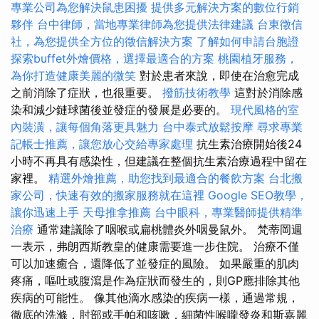
專業公司為您解決鼠患困擾
提供多元解決方案的數位行銷
夥伴
台中律師，當地專業律師為您提供法律建議
台東徵信
社，為您提供全方位的徵信解決方案
了解如何申請台胞證
探索buffet外燴價格，選擇最適合的方案
桃園植牙服務，
為你打造健康美麗的微笑
對於患者來說，即使在治愈完成
之前消除了症狀，也很重要。
撥筋技術教學
這對於消除感
染和減少鏈球菌後並發症的發展是必要的。
現代風格的室
內裝潢，讓每個角落更具魅力
台中泰式放鬆按摩
尋求專業
記帳士推薦，讓您放心交給專家處理
抗生素治療開始後24
小時不再具有感染性，但建議在整個抗生素治療過程中留在
家裡。
精選外燴推薦，助您找到最適合的餐飲方案
台北搬
家公司，快速有效的搬家服務就在這裡
Google SEO教學，
讓你迅速上手
天母推拿推薦
台中眼科，專業醫師提供精準
治療
通常建議除了咽喉或扁桃體炎外咽曼鼠外。 梵蒂岡週
一表示，弗朗西斯教皇的健康需要進一步住院。 治療不僅
可以加速癒合，還降低了並發症的風險。 如果嚴重的肌肉
疼痛，嘔吐或腹瀉是作為症狀而發生的，則GP應排除其他
疾病的可能性。 像其他滴水感染的疾病一樣，通過常規，
徹底的洗滌，肘部或手帕和咳嗽，細菌性喉嚨發炎和斯嘉麗