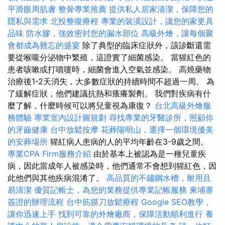
平滑眼周肌膚
整骨專業推薦
提供私人居家清潔，保障您的
隱私與需求
北投整復療程
專業的裝潢設計，讓您的家更具
品味
防水膠，強效密封您的漏水部位
高級外燴，讓每個聚
會都成為難忘的盛宴
除了典型的臨床症狀外，該診斷還需
要從喉嚨分泌物中繁殖，這證實了細菌感染。 當猩紅色的
患者咳嗽或打噴嚏時，細菌會進入空氣並感染。 高燒藥物
治療後1-2天消失，大多數症狀的持續時間不超過一周。 為
了緩解症狀，他們建議抗熱和瘙癢製劑。 我們對疾病有什
麼了解，什麼時候可以將兒童視為康復？
台北高級外燴服
務體驗
專業室內設計圖規劃
尋找專業的牙醫診所，照顧你
的牙齒健康
台中放鬆按摩
花葬陽明山，選擇一個環境優美
的安葬場所
猩紅病人患病的人的平均年齡在3-9歲之間。
專業CPA Firm服務介紹
由於基本上被認為是一種兒童疾
病，因此當成年人被感染時，他們通常不會想到猩紅色，因
此他們與其他疾病混淆了。
高品質的不鏽鋼水槽，耐用且
易清潔
優質記帳士，為您的業務提供專業記帳服務
柬埔寨
簽證的辦理流程
台中筋膜刀放鬆療程
Google SEO教學，
讓你迅速上手
找到可靠的外燴廠商，保障活動順利進行
養