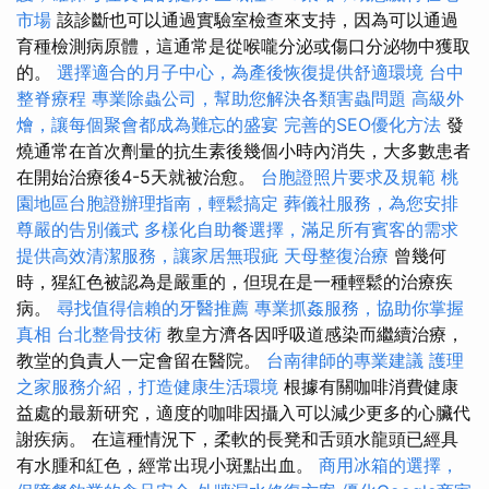
市場
該診斷也可以通過實驗室檢查來支持，因為可以通過
育種檢測病原體，這通常是從喉嚨分泌或傷口分泌物中獲取
的。
選擇適合的月子中心，為產後恢復提供舒適環境
台中
整脊療程
專業除蟲公司，幫助您解決各類害蟲問題
高級外
燴，讓每個聚會都成為難忘的盛宴
完善的SEO優化方法
發
燒通常在首次劑量的抗生素後幾個小時內消失，大多數患者
在開始治療後4-5天就被治愈。
台胞證照片要求及規範
桃
園地區台胞證辦理指南，輕鬆搞定
葬儀社服務，為您安排
尊嚴的告別儀式
多樣化自助餐選擇，滿足所有賓客的需求
提供高效清潔服務，讓家居無瑕疵
天母整復治療
曾幾何
時，猩紅色被認為是嚴重的，但現在是一種輕鬆的治療疾
病。
尋找值得信賴的牙醫推薦
專業抓姦服務，協助你掌握
真相
台北整骨技術
教皇方濟各因呼吸道感染而繼續治療，
教堂的負責人一定會留在醫院。
台南律師的專業建議
護理
之家服務介紹，打造健康生活環境
根據有關咖啡消費健康
益處的最新研究，適度的咖啡因攝入可以減少更多的心臟代
謝疾病。 在這種情況下，柔軟的長凳和舌頭水龍頭已經具
有水腫和紅色，經常出現小斑點出血。
商用冰箱的選擇，