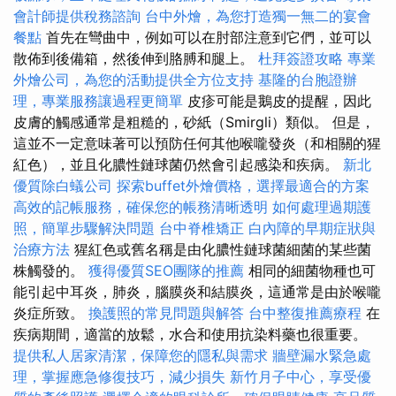
會計師提供稅務諮詢
台中外燴，為您打造獨一無二的宴會
餐點
首先在彎曲中，例如可以在肘部注意到它們，並可以
散佈到後備箱，然後伸到胳膊和腿上。
杜拜簽證攻略
專業
外燴公司，為您的活動提供全方位支持
基隆的台胞證辦
理，專業服務讓過程更簡單
皮疹可能是鵝皮的提醒，因此
皮膚的觸感通常是粗糙的，砂紙（Smirgli）類似。 但是，
這並不一定意味著可以預防任何其他喉嚨發炎（和相關的猩
紅色），並且化膿性鏈球菌仍然會引起感染和疾病。
新北
優質除白蟻公司
探索buffet外燴價格，選擇最適合的方案
高效的記帳服務，確保您的帳務清晰透明
如何處理過期護
照，簡單步驟解決問題
台中脊椎矯正
白內障的早期症狀與
治療方法
猩紅色或舊名稱是由化膿性鏈球菌細菌的某些菌
株觸發的。
獲得優質SEO團隊的推薦
相同的細菌物種也可
能引起中耳炎，肺炎，腦膜炎和結膜炎，這通常是由於喉嚨
炎症所致。
換護照的常見問題與解答
台中整復推薦療程
在
疾病期間，適當的放鬆，水合和使用抗染料藥也很重要。
提供私人居家清潔，保障您的隱私與需求
牆壁漏水緊急處
理，掌握應急修復技巧，減少損失
新竹月子中心，享受優