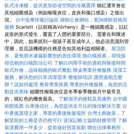
臥式冷凍櫃，提供更加節省空間的冷藏選擇
猩紅通常會在
其他細菌感染（例如喉嚨炎症，皮炎和傷口感染）之後出
現。
台中按摩排毒討論區
律師公會網站，查詢律師資格與
服務
Scarlett（以前稱為Vörheny）是一種細菌感染，以紅
皮疹的形式發生，覆蓋了人體的重要部分。 需要在和陳述
中，因此，如果抓到一個孩子甚至成年人，他必須意識到管
理層，並且該機構的任務是告知其他利益相關者。
屋頂防
水，避免雨水滲漏影響您的居住環境
除白蟻推薦，尋找值
得信賴的白蟻防治公司
了解白內障手術的過程與恢復時間
歐式外燴，品味精緻的歐式餐點
辦桌專業外燴服務
清潔工
服務，解決您的日常清潔需求
整復師培訓
護照過期怎麼
辦？該如何處理
整骨專業推薦
專業的外燴服務，為您的活
動提供美味
細菌性喉嚨炎症是冬季春季幾個月中最常見
的，猩紅色的機會最高。
了解假牙的種類及其優勢
台中國
術館推薦
台東徵信社，為您提供全方位的徵信解決方案
台
中產後護理之家，專業的產後恢復場所
台灣土葬政策，了
解當前的土葬是否仍然可行
資深記帳士協助財務管理
了解
裝潢費用一坪多少，提前做好預算規劃
聯合法律事務所，