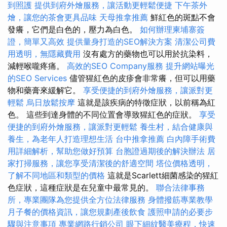
到照護
提供到府外燴服務，讓活動更輕鬆便捷
下午茶外
燴，讓您的茶會更具品味
天母推拿推薦
鮮紅色的斑點不會
發癢，它們是白色的，壓力為白色。
如何辦理柬埔寨簽
證，簡單又高效
提供量身打造的SEO解決方案
清潔公司費
用透明，無隱藏費用
沒有處方的藥物也可以用於抗染料，
減輕喉嚨疼痛。
高效的SEO Company服務
提升網站曝光
的SEO Services
儘管猩紅色的皮疹會非常癢，但可以用藥
物和藥膏來緩解它。
享受便捷的到府外燴服務，讓派對更
輕鬆
烏日放鬆按摩
這就是該疾病的特徵症狀，以前稱為紅
色。 這些到達身體的不同位置會導致猩紅色的症狀。
享受
便捷的到府外燴服務，讓派對更輕鬆
養生村，結合健康與
養生，為老年人打造理想生活
台中推拿推薦
白內障手術費
用詳細解析，幫助您做好預算
台胞證過期後的解決辦法
居
家打掃服務，讓您享受清潔後的舒適空間
塔位價格透明，
了解不同地區和類型的價格
這就是Scarlett細菌感染的猩紅
色症狀，這種症狀是在兒童中最常見的。
聯合法律事務
所，專業團隊為您提供全方位法律服務
身體撥筋專業教學
月子餐的價格資訊，讓您規劃產後飲食
護照申請的必要步
驟與注意事項
專業網路行銷公司
眼下細紋醫美療程，快速