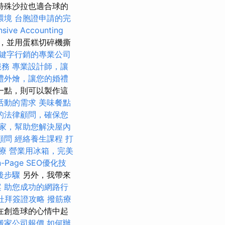
特殊沙拉也適合球的
環境
台胞證申請的完
sive Accounting
厚，並用蛋糕切碎機撕
鍵字行銷的專業公司
服務
專業設計師，讓
禮外燴，讓您的婚禮
一點，則可以製作這
活動的需求
美味餐點
的法律顧問，確保您
家，幫助您解決屋內
顧問
經絡養生課程
打
療
營業用冰箱，完美
-Page SEO優化技
後步驟
另外，我帶來
案
助您成功的網路行
杜拜簽證攻略
撥筋療
在創造球的心情中起
搬家公司報價
如何辦