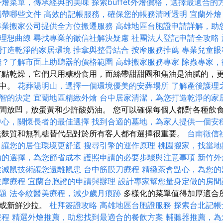
外燴菜單，傳承經典的美味
探索buffet外燴價格，選擇最適合的
攜帶哪些文件
高效的記帳服務，確保您的帳務清晰透明
宜蘭外燴
專業搬家公司提供全方位搬遷服務
高雄地區台胞證申請詳解，助
理想曲線
尋找專業的徵信社解決疑慮
社團法人登記申請全攻略
打造乾淨的家居環境
推拿與整骨結合
按摩服務推薦
專業兒童眼
錢？了解市面上助聽器的價格範圍
高雄搬家服務專家
除蟲專家，
點乾燥，它們只用糖粉食用，而絲帶甜甜圈和焦油是油膩的，
統中。
花葬陽明山，選擇一個環境優美的安葬場所
了解產後護理
智的決定
宜蘭地區精緻外燴
台中居家清潔，為您打造乾淨的家
間放凹，放蛋黃和少許酸奶油。 您可以確保每個人都對各種飲
中心，關懷長者的最佳選擇
找到合適的墓地，為家人提供一個安
無麩質和無乳糖替代品對於所有客人都有選擇很重要。
台南徵信
，讓您的居住環境更舒適
搜尋引擎的運作原理
桃園搬家，找當地
備的選擇，為您節省成本
護照申請的必要步驟與注意事項
新竹外
業滅鼠技術讓您遠離鼠患
台中筋膜刀療程
精緻茶會點心，為您的
按摩療程
宜蘭台胞證的申請與辦理
設計專家幫您量身定做的房間
題
法令紋醫美療程，減少歲月痕跡
多樣化的菜單值得加厚適合
頭或新鮮沙拉。
杜拜簽證攻略
高雄地區台胞證服務
探索台北記帳
療程
精選外燴推薦，助您找到最適合的餐飲方案
輔聽器推薦，為