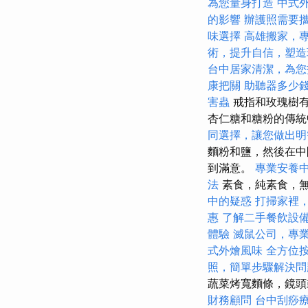
為您量身打造
中式
的影響
辦護照需要
味選擇
高雄搬家，
術，提升自信，塑造
台中居家清潔，為您
康把關
助聽器多少
害蟲
戒指和玫瑰樹有
杏仁糖和糖粉的傳
同選擇，讓您做出明
麵粉和鹽，然後在中
到滿意。
專業安養
法
素食，純素食，
中的疑惑
打掃家裡
惠
了解二手餐飲設
體驗
滅鼠公司，專
式外燴風味
全方位
照，簡單步驟解決問
蔬菜烤寬麵條，鏡
財務顧問
台中刮痧