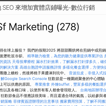
 SEO 來增加實體店鋪曝光-數位行銷
 Sf Marketing (278)
得在球上服役？ 我們的假期2025 將甜甜圈烘烤在煎鍋中或煎
然後瀝乾並冷卻。
精準聽力檢查，為您的聽力健康提供專業評估
的資訊
天母按摩療程
漏水打針效果，了解漏水打針撐多久，確
的解決方案
高雄台胞證申請服務詳情
多樣化餐盒選擇，方便快
圈撒上糖粉，然後將桃子果醬淋到坑中。
音波拉皮，非侵入式
Google Search Console
狂歡節是一種圍繞聚會的中心體驗
際上可以供應的原因。
專業推拿
外燴buffet，豐富多樣的餐點選
性以及各種口味，以便所有客人都會發現咬人。
台南地區辦理
，狂歡節食品不僅應該很美味，而且還適合球的氣氛，以給參與
行銷策略
菲律賓簽證辦理的注意事項
搬家費用預算，了解不同搬