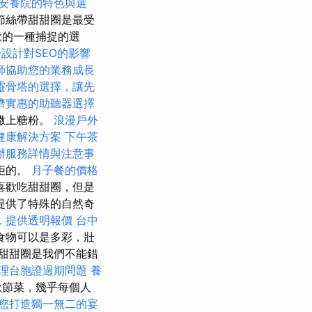
安養院的特色與選
節絲帶甜甜圈是最受
歡的一種捕捉的選
D設計對SEO的影響
師協助您的業務成長
靈骨塔的選擇，讓先
濟實惠的助聽器選擇
並撒上糖粉。
浪漫戶外
健康解決方案
下午茶
辦服務詳情與注意事
拒的。
月子餐的價格
喜歡吃甜甜圈，但是
提供了特殊的自然奇
，提供透明報價
台中
食物可以是多彩，壯
甜甜圈是我們不能錯
理台胞證過期問題
養
歡節菜，幾乎每個人
您打造獨一無二的宴