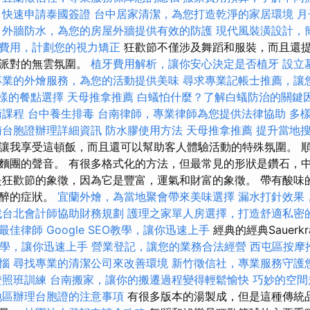
快速申請泰國簽證
台中居家清潔，為您打造乾淨的家居環境
月
外牆防水，為您的房屋外牆提供有效的防護
現代風裝潢設計，
費用，計劃您的視力矯正
狂歡節不僅涉及舞蹈和服裝，而且還
於派對的無雲氛圍。
植牙費用解析，讓你安心決定是否植牙
設立
專業的外燴服務，為您的活動提供美味
尋求專業記帳士推薦，讓
多樣的餐點選擇
天母推拿推薦
白蟻怕什麼？了解白蟻防治的關鍵
術課程
台中養生排毒
台南律師，專業律師為您提供法律協助
多
南台胞證辦理詳細資訊
防水膠使用方法
天母推拿推薦
提升當地搜索
讓我享受這頓飯，而且還可以幫助客人體驗活動的特殊氛圍。 
麵團的聲音。 有很多格式化的方法，但最常見的形狀是鑽石，
是狂歡節的象徵，因為它是豐富，運氣和財富的象徵。 帶有酸味
宿醉的症狀。
宜蘭外燴，為當地聚會帶來美味選擇
漏水打針效果
找台北會計師協助財務規劃
護理之家單人房選擇，打造舒適私密
最佳律師
Google SEO教學，讓你迅速上手
經典的經典Sauerk
EO教學，讓你迅速上手
營業登記，讓您的業務合法經營
西屯區按摩
惱
尋找專業的清潔公司來改善環境
新竹徵信社，專業服務守護
證照班訓練
台南搬家，讓你的搬遷過程變得輕鬆愉快
巧妙的空間
地區辦理台胞證的注意事項
有很多版本的湯製成，但是這種傳統