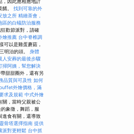
點，因此應相應地計
菜餚。
找到可靠的外
安放之所
精緻茶會，
地區的白蟻防治服務
織狂歡節派對，請確
外燴推薦
台中脊椎調
樣可以是雞蛋蘑菇，
造三明治的頭。
身體
親人安葬的最後步驟
打掃阿姨，幫您解決
帶甜甜圈外，還有另
服務品質與可及性
如何
buffet外燴價格，滿
要求及規範
中式外燴
有關，當時父親被公
快的象徵，舞蹈，服
與進食有關，還導致
靈骨塔選擇指南
提供
讓派對更輕鬆
台中抓