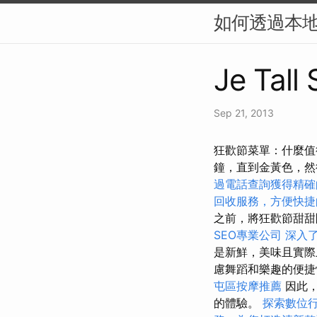
如何透過本地
Je Tall
Sep 21, 2013
狂歡節菜單：什麼值
鐘，直到金黃色，
過電話查詢獲得精確
回收服務，方便快捷
之前，將狂歡節甜甜
SEO專業公司
深入了解
是新鮮，美味且實
慮舞蹈和樂趣的便捷
屯區按摩推薦
因此
的體驗。
探索數位