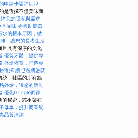
的申請步驟詳細說
的是選擇不僅美味而
保障您的隱私與需求
更具品味
專業助聽器
漏水的根本原因，徹
服務，讓您的長者生活
而且具有深厚的文化
護
優質牙醫，提供專
務
外燴佈置，打造專
務選擇
護照過期怎麼
傳統，社區的所有牆
點外燴，讓您的活動
健
優化Google商家
圈的秘密，該框架在
子母車，提升商業配
高品質清潔