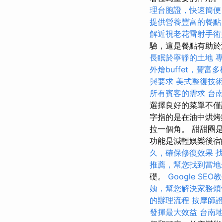
理台胞證，快速簡便
提供營養豐富的餐點
解近視老花雷射手術
驗，這是餐點有助
長眠於寧靜的土地
外燴buffet，豐富
與要求
美式整復技
所有賓客的需求
台
選擇良好的菜單不僅
字指的是在油中烘烤
拉一個角。 甜甜圈
功能是減輕娛樂後
久，確保修復效果
推薦，幫您找到當地
礎。
Google S
姨，幫您解決家務煩
的辦理流程
按摩師
發揮最大效益
台南