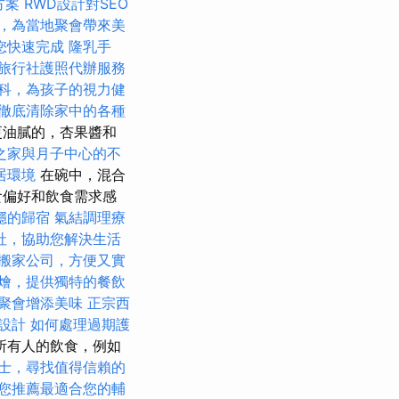
方案
RWD設計對SEO
，為當地聚會帶來美
您快速完成
隆乳手
旅行社護照代辦服務
科，為孩子的視力健
徹底清除家中的各種
更油膩的，杏果醬和
之家與月子中心的不
居環境
在碗中，混合
食偏好和飲食需求感
穩的歸宿
氣結調理療
社，協助您解決生活
搬家公司，方便又實
燴，提供獨特的餐飲
聚會增添美味
正宗西
設計
如何處理過期護
所有人的飲食，例如
士，尋找值得信賴的
您推薦最適合您的輔