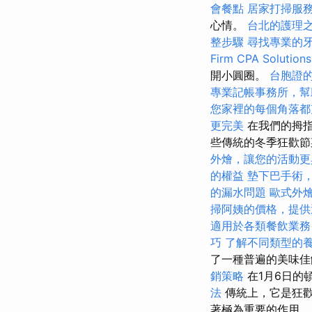
會餐點
居家打掃服
心情。
台北的護理
整步驟
尋找專業的
Firm CPA Solutions
開小圓圈。
台胞證
專業記帳事務所，幫
您家裡的每個角落都
更完美
在我們的拇指
些傳統的冬季狂歡
外燴，讓您的活動更
的權益
墊下巴手術
的漏水問題
歐式外
掃阿姨的價格，提供
適用於各類餐飲業務
巧
了解不同類型的
了一種普遍的美味
銷策略
在1月6日的
法
傳統上，它是狂歡
著極為重要的作用