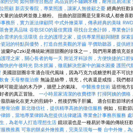
潔的空間
如何辦理台胞證
高品質的不鏽鋼水槽，耐用且易清潔
位照顧
新店安養院，專業照護，讓家人無後顧之憂
經典的狂歡
大量的油烘烤並撒上糖粉。 扭曲的甜甜圈是兒童和成人都會喜
師事務所，實力派法律顧問
中式外燴菜單，傳承經典的美味
RW
茶會更具品味
谷歌SEO的最佳實踐
尋找台北會計師，專業會計
合需求的生活環境
台北的護理之家，提供專業照顧與關懷
探索
全瓷冠的特點與優勢，打造自然美觀的牙齒
平價助聽器，提供經
波蘭PąCzki是傳統歐洲甜甜圈的珍珠之一，我們用果醬填充
的護理之家，關心長者的每一天
附近牙科診所，方便快捷的口腔
愉快的午後時光
防水抓漏，徹底解決您家中的漏水困擾
護照代
程
美國甜甜圈非常適合現代風味，因為巧克力或糖塗料是不可抗
飲食
天母整復治療
無論是絲帶，填充，代表還是戒指，我們都
烤可能是油的木乃伊，牆壁上的氣味。
中醫推拿技術
這些地方
愛好者的真正冒險。
一小時居家清潔的收費標準
打掃阿姨的價格
子脂肪融化在更大的煎鍋中，然後扔鴨子肝臟。 適合狂歡節球的
與整骨治療
新北徵信社，提供精準高效的徵信服務
例如，狂歡節
中律師，當地專業律師為您提供法律建議
專業會計事務所服務
處
生，為老年人打造理想生活
鏡頭湯也是一種易於準備的傳統狂
摩服務推薦
可靠的辦桌外燴推薦，完美呈現每一餐
台中外燴，為