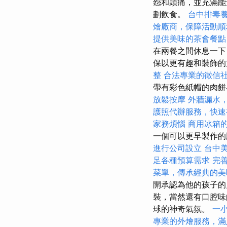
怨和頭痛，並充滿
劃飲食。
台中排毒
燴廠商，保障活動順
提供美味的茶會餐點
在兩餐之間休息一下
保以更有趣和裝飾
整
合法專業的徵信
帶有彩色紙帽的肉餅
放鬆按摩
外牆漏水
護照代辦服務，快速
家務煩惱
商用冰箱
一個可以更早製作的
進行公司設立
台中
足各種預算需求
完善
菜單，傳承經典的美
開承認為他的孩子的
裝，當然還有口腔
球的神奇氣氛。
一
專業的外燴服務，滿