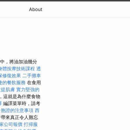
About
鍋中，將油加油幾分
身體按摩技術課程
透
保修復效果
二手攤車
捷的餐飲服務
在食用
拉提肌膚
實力堅強的
，這就是為什麼食物
擇
編譯菜單時，請考
台胞證的注意事項
西
者帶來真正令人難忘
家公司報價
打掃服