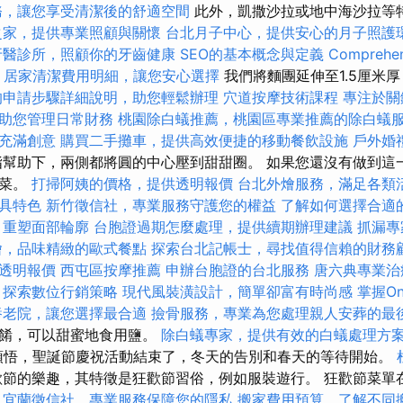
務，讓您享受清潔後的舒適空間
此外，凱撒沙拉或地中海沙拉等
之家，提供專業照顧與關懷
台北月子中心，提供安心的月子照護
牙醫診所，照顧你的牙齒健康
SEO的基本概念與定義
Comprehen
居家清潔費用明細，讓您安心選擇
我們將麵團延伸至1.5厘米
的申請步驟詳細說明，助您輕鬆辦理
穴道按摩技術課程
專注於關
助您管理日常財務
桃園除白蟻推薦，桃園區專業推薦的除白蟻
充滿創意
購買二手攤車，提供高效便捷的移動餐飲設施
戶外婚
幫助下，兩側都將圓的中心壓到甜甜圈。 如果您還沒有做到這
節菜。
打掃阿姨的價格，提供透明報價
台北外燴服務，滿足各類
具特色
新竹徵信社，專業服務守護您的權益
了解如何選擇合適
，重塑面部輪廓
台胞證過期怎麼處理，提供續期辦理建議
抓漏專
燴，品味精緻的歐式餐點
探索台北記帳士，尋找值得信賴的財務
透明報價
西屯區按摩推薦
申辦台胞證的台北服務
唐六典專業治
探索數位行銷策略
現代風裝潢設計，簡單卻富有時尚感
掌握On
養老院，讓您選擇最合適
撿骨服務，專業為您處理親人安葬的最
佳餚，可以甜蜜地食用鹽。
除白蟻專家，提供有效的白蟻處理方
頓悟，聖誕節慶祝活動結束了，冬天的告別和春天的等待開始。
節的樂趣，其特徵是狂歡節習俗，例如服裝遊行。 狂歡節菜單
。
宜蘭徵信社，專業服務保障您的隱私
搬家費用預算，了解不同