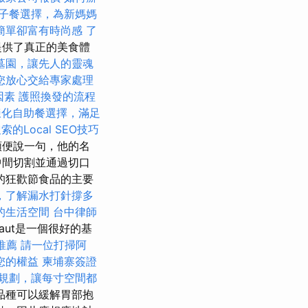
子餐選擇，為新媽媽
簡單卻富有時尚感
了
提供了真正的美食體
墓園，讓先人的靈魂
您放心交給專家處理
因素
護照換發的流程
樣化自助餐選擇，滿足
的Local SEO技巧
順便說一句，他的名
中間切割並通過切口
的狂歡節食品的主要
，了解漏水打針撐多
的生活空間
台中律師
raut是一個很好的基
推薦
請一位打掃阿
您的權益
柬埔寨簽證
規劃，讓每寸空間都
品種可以緩解胃部抱