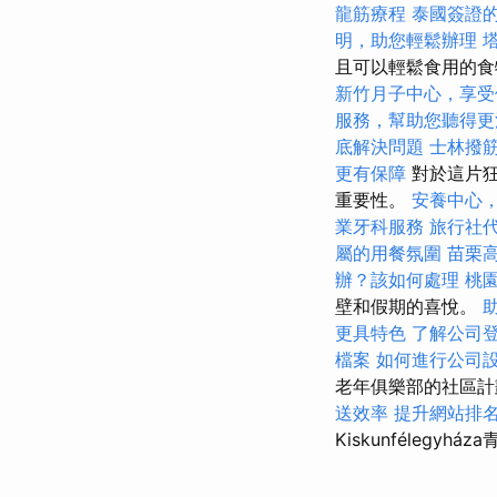
龍筋療程
泰國簽證
明，助您輕鬆辦理
且可以輕鬆食用的食
新竹月子中心，享受
服務，幫助您聽得更
底解決問題
士林撥
更有保障
對於這片狂
重要性。
安養中心
業牙科服務
旅行社
屬的用餐氛圍
苗栗
辦？該如何處理
桃
壁和假期的喜悅。
更具特色
了解公司
檔案
如何進行公司
老年俱樂部的社區
送效率
提升網站排名
Kiskunfélegyh