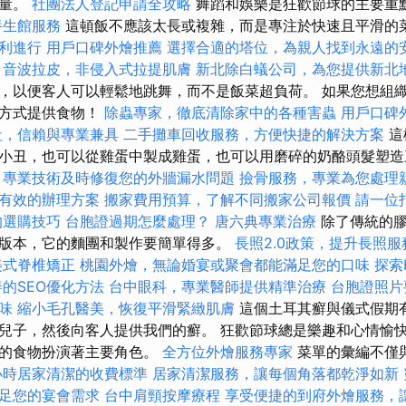
能量。
社團法人登記申請全攻略
舞蹈和娛樂是狂歡節球的主要重
養生館服務
這頓飯不應該太長或複雜，而是專注於快速且平滑的
利進行
用戶口碑外燴推薦
選擇合適的塔位，為親人找到永遠的
音波拉皮，非侵入式拉提肌膚
新北除白蟻公司，為您提供新北
，以便客人可以輕鬆地跳舞，而不是飯菜超負荷。 如果您想組
的方式提供食物！
除蟲專家，徹底清除家中的各種害蟲
用戶口碑
社，信賴與專業兼具
二手攤車回收服務，方便快捷的解決方案
這
小丑，也可以從雞蛋中製成雞蛋，也可以用磨碎的奶酪頭髮塑
，專業技術及時修復您的外牆漏水問題
撿骨服務，專業為您處理
有效的辦理方案
搬家費用預算，了解不同搬家公司報價
請一位
的選購技巧
台胞證過期怎麼處理？
唐六典專業治療
除了傳統的膠
版本，它的麵團和製作要簡單得多。
長照2.0政策，提升長照
美式脊椎矯正
桃園外燴，無論婚宴或聚會都能滿足您的口味
探索
的SEO優化方法
台中眼科，專業醫師提供精準治療
台胞證照片
味
縮小毛孔醫美，恢復平滑緊緻肌膚
這個土耳其癬與儀式假期
兒子，然後向客人提供我們的癬。 狂歡節球總是樂趣和心情愉
味的食物扮演著主要角色。
全方位外燴服務專家
菜單的彙編不僅
小時居家清潔的收費標準
居家清潔服務，讓每個角落都乾淨如新
足您的宴會需求
台中肩頸按摩療程
享受便捷的到府外燴服務，