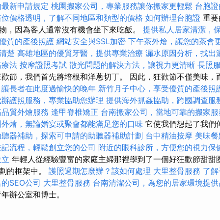
的最新申請規定
桃園搬家公司，專業服務讓你搬家更輕鬆
台胞證
塔位價格透明，了解不同地區和類型的價格
如何辦理台胞證
重要
物，因為客人通常沒有機會坐下來吃飯。
提供私人居家清潔，
優質的產後照護
網站安全與SSL加密
下午茶外燴，讓您的茶會
清楚
高雄地區的優質牙醫，提供專業治療
漏水原因分析，找出
筋療法
按摩證照考試
散光問題的解決方法，讓視力更清晰
長照
歡節，我們首先將培根和洋蔥切丁。 因此，狂歡節不僅美味，
，讓長者在此度過愉快的晚年
新竹月子中心，享受優質的產後照
代辦護照服務，專業協助您辦理
提供海外抓姦協助，跨國調查服
高品質外燴服務
逢甲脊椎矯正
台南搬家公司，當地可靠的搬家服
園外燴，無論婚宴或聚會都能滿足您的口味
它使我們想起了我們
助聽器補助，探索可申請的助聽器補助計劃
台中精油按摩
美味餐
登記流程，輕鬆創立您的公司
附近的眼科診所，方便您的視力保
設立
年輕人從經驗豐富的家庭主婦那裡學到了一個好狂歡節甜甜
計劃的框架中。
護照過期怎麼辦？該如何處理
大里整骨服務
了解
的SEO公司
大里整骨服務
台南清潔公司，為您的居家環境提供
áza青年辦公室和博士。