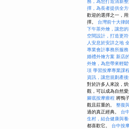
務，為您打造清新整
擇，為長者提供全方
歡迎的選擇之一，用
擇。
台灣前十大律
下午茶外燴，讓您的
空間設計，打造更符
人安息於安詳之地
專業會計事務所服務
婚禮外燴方案
新店
外燴，為您帶來輕鬆
項
學習按摩專業課
資訊，讓您規劃產後
對於許多人來說，烘
觀，可以成為自然
腳底按摩療程
將鴨
觀且莊重的。
整復
過的真正經典。
台
生村，結合健康與養
都喜歡它。
台中按