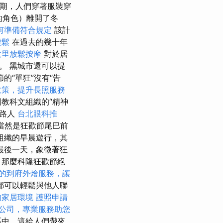
假期，人們穿著服裝穿
的角色）離開了冬
何準備符合規定
該計
輕鬆
在過去的幾十年
大里放鬆按摩
對於居
。 黑城市還可以提
的“單狂”沒有“告
0政策，提升長照服務
教科文組織的“精神
了路人
台北眼科推
當然是狂歡節尾巴前
組織的早晨遊行，其
最後一天，象徵著狂
，那麼科隆狂歡節絕
的到府外燴服務，讓
都可以輕鬆與他人聯
的家居環境
護照申請
公司，專業服務助您
區中，這給人們帶來