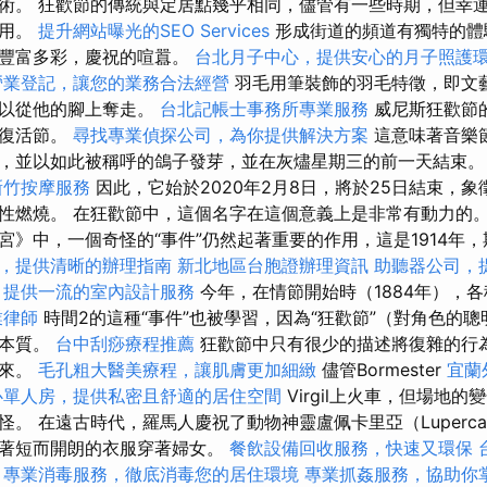
術。 狂歡節的傳統與定居點幾乎相同，儘管有一些時期，但幸運
作用。
提升網站曝光的SEO Services
形成街道的頻道有獨特的體
是豐富多彩，慶祝的喧囂。
台北月子中心，提供安心的月子照護
營業登記，讓您的業務合法經營
羽毛用筆裝飾的羽毛特徵，即文
可以從他的腳上奪走。
台北記帳士事務所專業服務
威尼斯狂歡節
應復活節。
尋找專業偵探公司，為你提供解決方案
這意味著音樂
，並以如此被稱呼的鴿子發芽，並在灰燼星期三的前一天結束
新竹按摩服務
因此，它始於2020年2月8日，將於25日結束，
性燃燒。 在狂歡節中，這個名字在這個意義上是非常有動力的
》中，一個奇怪的“事件”仍然起著重要的作用，這是1914年，
，提供清晰的辦理指南
新北地區台胞證辦理資訊
助聽器公司，
，提供一流的室內設計服務
今年，在情節開始時（1884年），
業律師
時間2的這種“事件”也被學習，因為“狂歡節”（對角色的
變本質。
台中刮痧療程推薦
狂歡節中只有很少的描述將復雜的行
起來。
毛孔粗大醫美療程，讓肌膚更加細緻
儘管Bormester
宜蘭
心單人房，提供私密且舒適的居住空間
Virgil上火車，但場地
。 在遠古時代，羅馬人慶祝了動物神靈盧佩卡里亞（Luperca
穿著短而開朗的衣服穿著婦女。
餐飲設備回收服務，快速又環保
專業消毒服務，徹底消毒您的居住環境
專業抓姦服務，協助你