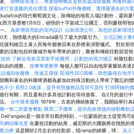
好者。
除蟑除害達人，專業除蟑螂及各類害蟲清除服務
肉毒桿菌
者打造溫馨的居住環境
探索buffet外燴價格，選擇最適合的方
介紹Budafok的現代葡萄酒文化，除傳統的地窖入場計劃外，還與
在西方基督教1月6日，頓悟的十字架或三位國王，否則慶祝明智
之一。
為家增添亮點的室內設計
台南清潔公司，為您的居家環境
了10天，熱情最大的Entrada吸引了最大的吸引力。
台北記帳士事
此玻利維亞土著人民每年都會回來在那裡表演聖儀式。 對於那
要的活動包括科隆城市每年帶來的遊行，聚會和傳統狂歡節習
拿技術
了解近視老花雷射手術費用，計劃您的視力矯正
科隆狂歡
和自由的感覺。
按摩專業教學
每個人都可以自由地穿著服裝表達
飲設備回收服務，快速又環保
區域性SEO策略，助您贏得在地市
甜圈和著名的科隆啤酒都為參加此特殊活動的人帶來了難忘的
色不少
長照2.0政策，提升長照服務品質與可及性
打掃阿姨的價
遊行有關，而且還有許多其他計劃在等待遊客。 在2月的遊行
作品。
台中推拿服務
1979年，古老的傳統恢復了，我開始舉行
獨一無二的宴會餐點
購買二手攤車，提供高效便捷的移動餐飲
Dell'angelo是一個非常壯觀的時刻，一位蒙面的女士從聖馬
提升網站曝光度
在慶祝活動的結尾，威尼斯的大國旗將在憤怒的
業治療
這是關於2月左右的狂歡節，猖ramp的娛樂，球。
深入了