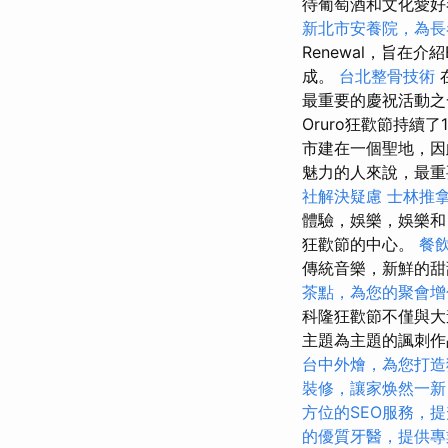
待葡萄酒和文化愛
新北市安養院，為長
Renewal，旨在
成。
台北整骨技術
最重要的慶祝活動
Oruro狂歡節持續
市建在一個聖地，因
魅力的人來說，最重
社解決疑慮
士林推
體驗，娛樂，娛樂
狂歡節的中心。
餐
傳統音樂，新鮮的甜
茶點，為您的聚會增
科隆狂歡節不僅與大
主題為主題的諷刺
台中外燴，為您打造
裝修，讓家焕然一新
方位的SEO服務，
的優質牙醫，提供專