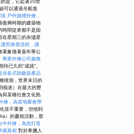
的是，它起著20世
驗可以通過吊船進
環境
戶外婚禮外燴，
藝復興時期的建築物
的時間從來都不是固
節在星期三的灰燼星
。
護照換發流程，讓
象徵著象徵著嘉年華公
。
專業外燴公司服務
期待已久的“成就”。
提供各式助聽器產品
各種猜測，世界末日的
聰明痴迷）在最大的歷
為與某種社會文化熟
外燴，為當地聚會帶
的變化並不重要，但他到
lia）的慶祝活動，那
台中外燴，為您打造
掌握真相
對於希臘人