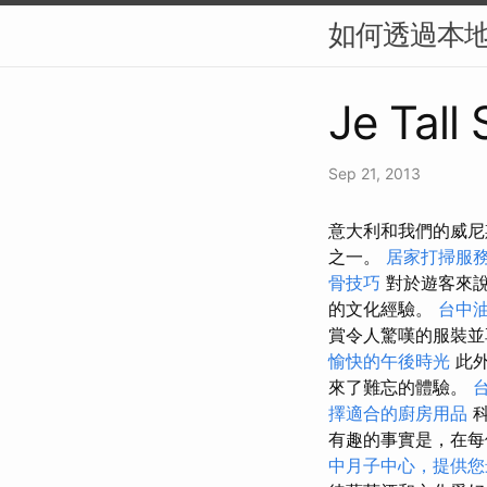
如何透過本地
Je Tall
Sep 21, 2013
意大利和我們的威尼
之一。
居家打掃服
骨技巧
對於遊客來
的文化經驗。
台中
賞令人驚嘆的服裝
愉快的午後時光
此外
來了難忘的體驗。
擇適合的廚房用品
科
有趣的事實是，在每
中月子中心，提供您