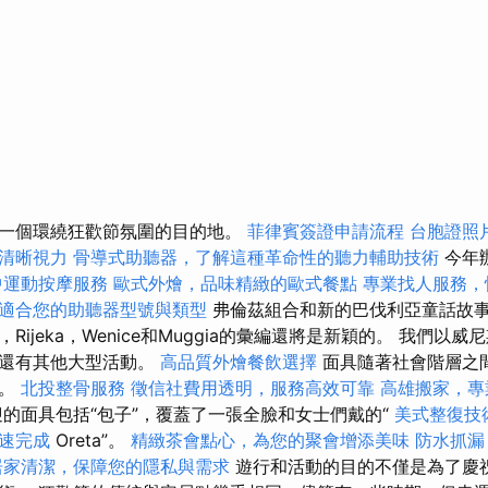
一個環繞狂歡節氛圍的目的地。
菲律賓簽證申請流程
台胞證照
清晰視力
骨導式助聽器，了解這種革命性的聽力輔助技術
今年
中運動按摩服務
歐式外燴，品味精緻的歐式餐點
專業找人服務，
適合您的助聽器型號與類型
弗倫茲組合和新的巴伐利亞童話故事
Rijeka，Wenice和Muggia的彙編還將是新穎的。 我們以
上還有其他大型活動。
高品質外燴餐飲選擇
面具隨著社會階層之
等。
北投整骨服務
徵信社費用透明，服務高效可靠
高雄搬家，專
的面具包括“包子”，覆蓋了一張全臉和女士們戴的“
美式整復技
速完成
Oreta”。
精緻茶會點心，為您的聚會增添美味
防水抓漏
居家清潔，保障您的隱私與需求
遊行和活動的目的不僅是為了慶