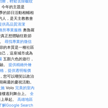
治療，輕鬆去除皺紋
案
今年的主題是
夏季的節日活動相輔相
的人，是天主教教會
提供高品質清潔
務所專業服務
奧魯羅
些真正想體驗狂歡節
俗。
尋找專業的徵信
節的本質是一種社區
自己，這座城市成為
場
五顏六色的遊行，
體驗。
提供精緻外燴
格，提供透明報價
中，您可以嘲笑以政治
為期兩週的慶祝活動。
設施
Volo
完美的室內
可鐘樓逃到舞台上。
全
塔上舉起。
高雄地區
解Google Search