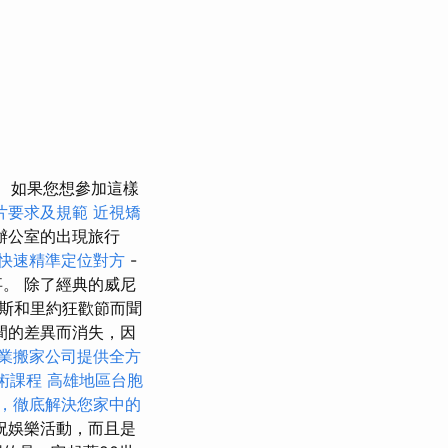
如果您想參加這樣
片要求及規範
近視矯
辦公室的出現旅行
快速精準定位對方
-
。 除了經典的威尼
威尼斯和里約狂歡節而聞
間的差異而消失，因
業搬家公司提供全方
術課程
高雄地區台胞
，徹底解決您家中的
祝娛樂活動，而且是