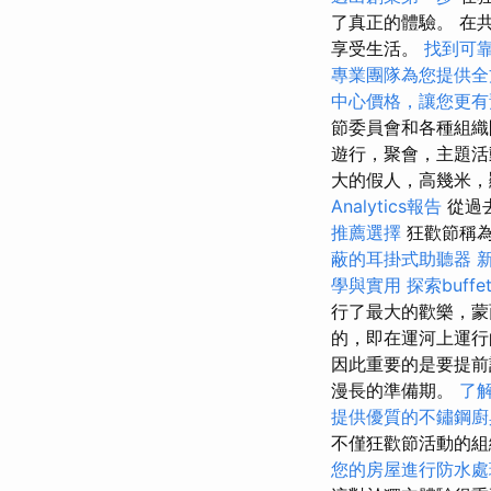
了真正的體驗。 在
享受生活。
找到可
專業團隊為您提供全
中心價格，讓您更有
節委員會和各種組
遊行，聚會，主題活
大的假人，高幾米
Analytics報告
從過
推薦選擇
狂歡節稱
蔽的耳掛式助聽器
學與實用
探索buf
行了最大的歡樂，蒙
的，即在運河上運
因此重要的是要提前
漫長的準備期。
了
提供優質的不鏽鋼廚
不僅狂歡節活動的組
您的房屋進行防水處