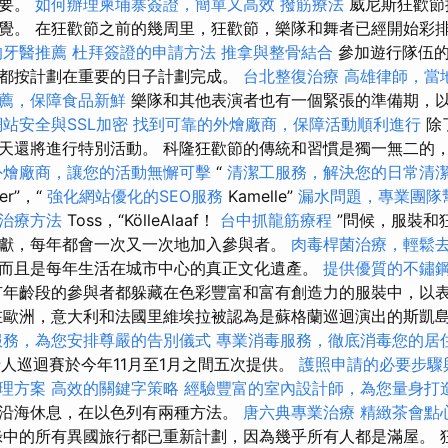
重要。
如何辦理柬埔寨簽證，簡單又高效
撥筋療法
威尼斯狂歡節
覺。 在狂歡節之前的幾周里，狂歡節，樂隊和舞者已經開始彩
的牙醫推薦
杜拜簽證的申請方法
推拿與整骨結合
參加遊行隊伍的
都按計劃在重要的日子計劃完成。
台北整復治療
高雄律師，當
薦，保障食品新鮮
樂隊和其他表演者也有一個緊張的準備期，
網站安全與SSL加密
找到可靠的外燴廠商，保障活動順利進行
除
天還將進行特別活動。 科隆狂歡節的傳統和習慣是獨一無二的
外燴廠商，讓您的活動無懈可擊
“
清潔工服務，解決您的日常清
er”，“
強化網站優化的SEO服務
Kamelle”
漏水問題，專業團隊
治療方法
Toss，“KölleAlaaf！
台中抓龍筋療程
”問候，服裝和
獻，每年都會一次又一次地加入參與者。
肉毒桿菌治療，輕鬆
而且是每年生活在城市中心的真正文化遺產。
提供優質的不鏽
年齡段的參與者都躲藏在色彩豐富和富有創造力的服裝中，以
在歐洲，意大利和法國里維埃拉被認為是蘇格蘭巡迴演出的斯凱
服務，為您安排尊嚴的告別儀式
專業消毒服務，徹底消毒您的居
老人巡迴賽於今年11月至1月之間五次提供。
護照申請的必要步驟
理方案
高效的關鍵字策略
經驗豐富的室內設計師，為您量身打
沿海休息，在以色列有兩種方法。
唐六典專業治療
精緻茶會點
中的所有異國旅行都已重新計劃，因為幾乎所有人都是滿屋。 