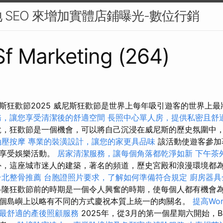
 SEO 來增加實體店鋪曝光-數位行銷
 Sf Marketing (264)
斯狂歡節2025 威尼斯狂歡節是世界上每年吸引遊客的世界上
務，讓您享受清潔後的舒適空間
長照中心單人房，提供私密且舒
說，狂歡節是一個機會，可以將自己沉浸在威尼斯的歷史氛圍中
油壓按摩
專業的裝潢設計，讓您的家更具品味
該活動使遊客參加
並享受娛樂活動。
居家清潔服務，讓每個角落都乾淨如新
下午茶
，這座城市迷人的建築，著名的頻道，歷史宮殿和浪漫環境都
台北整骨推薦
台胞證照片要求，了解如何準備符合規定
廚房器具
隆狂歡節前的時期是一個令人興奮的時期，使每個人都有機會
個島嶼上以略有不同的方式慶祝本質上統一的肉關名。
提高Wor
最舒適的產後照顧服務
2025年，從3月的第一個星期六開始，Bu