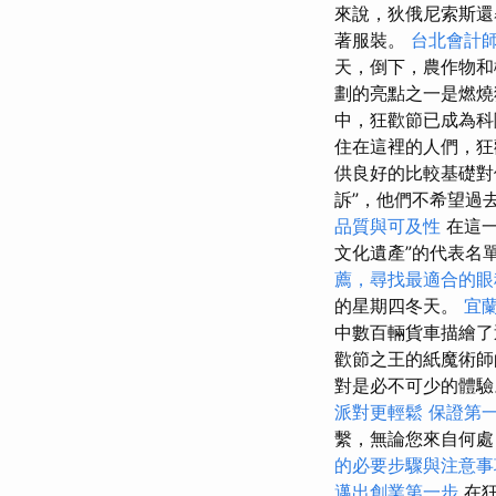
來說，狄俄尼索斯還
著服裝。
台北會計
天，倒下，農作物
劃的亮點之一是燃燒
中，狂歡節已成為科
住在這裡的人們，狂
供良好的比較基礎
訴”，他們不希望過
品質與可及性
在這一
文化遺產”的代表名
薦，尋找最適合的眼
的星期四冬天。
宜
中數百輛貨車描繪
歡節之王的紙魔術師
對是必不可少的體
派對更輕鬆
保證第一
繫，無論您來自何處
的必要步驟與注意事
邁出創業第一步
在狂