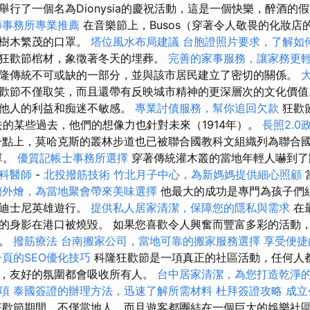
舉行了一個名為Dionysia的慶祝活動，這是一個快樂，醉酒的
師事務所專業推薦
在音樂節上，Busos（穿著令人敬畏的化妝店
和樹木繁茂的口罩。
塔位風水布局建議
台胞證照片要求，了解如
狂歡節棺材，象徵著冬天的埋葬。
完善的家事服務，讓家務更
隆傳統不可或缺的一部分，並與該市居民建立了密切的關係。
歡節不僅取笑，而且還帶有反映城市精神的更深層次的文化價值
對他人的利益和痴迷不敏感。
專業討債服務，幫你追回欠款
狂歡節
去的某些過去，他們的想像力也針對未來（1914年）。
長照2.
點上，莫哈克斯的叢林步道也已被聯合國教科文組織列為聯合國
單。
優質記帳士事務所選擇
穿著傳統灌木叢的當地年輕人嚇到
科醫師
-
北投撥筋技術
竹北月子中心，為新媽媽提供細心照顧
蘭外燴，為當地聚會帶來美味選擇
他最大的成功是專門為孩子們
了迪士尼英雄遊行。
提供私人居家清潔，保障您的隱私與需求
在
的身影在港口被燒毀。 如果您喜歡令人興奮而豐富多彩的活動
驗。
撥筋療法
台南搬家公司，當地可靠的搬家服務選擇
享受便捷
頁的SEO優化技巧
科隆狂歡節是一項真正的社區活動，任何人
，友好的氛圍都會吸收所有人。
台中居家清潔，為您打造乾淨
項
泰國簽證的辦理方法，迅速了解所需材料
杜拜簽證攻略
成立
歡節期間，不僅當地人，而且遊客都團結在一個巨大的娛樂社