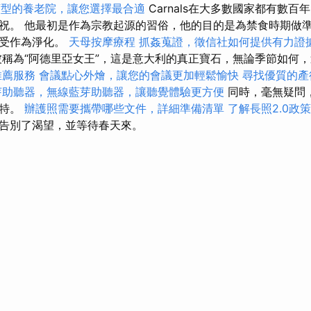
類型的養老院，讓您選擇最合適
Carnals在大多數國家都有數
祝。 他最初是作為宗教起源的習俗，他的目的是為禁食時期做
享受作為淨化。
天母按摩療程
抓姦蒐證，徵信社如何提供有力證
稱為“阿德里亞女王”，這是意大利的真正寶石，無論季節如何
推薦服務
會議點心外燴，讓您的會議更加輕鬆愉快
尋找優質的產
芽助聽器，無線藍芽助聽器，讓聽覺體驗更方便
同時，毫無疑問
獨特。
辦護照需要攜帶哪些文件，詳細準備清單
了解長照2.0政策
告別了渴望，並等待春天來。