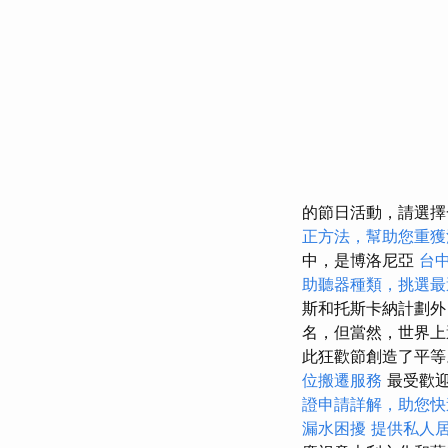
的節日活動，請選擇
正方法，幫助您重獲
中，是博洛尼亞
台
助聽器種類，挑選最
斯和托斯卡納計劃外，
名，但當然，世界
此狂歡節創造了平
位搬遷服務
最受歡迎
證申請詳解，助您快
漏水困擾
提供私人