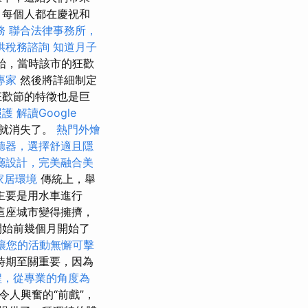
，每個人都在慶祝和
務
聯合法律事務所，
供稅務諮詢
知道月子
始，當時該市的狂歡
專家
然後將詳細制定
狂歡節的特徵也是巨
照護
解讀Google
題就消失了。
熱門外燴
聽器，選擇舒適且隱
廳設計，完美融合美
家居環境
傳統上，舉
主要是用水車進行
這座城市變得擁擠，
開始前幾個月開始了
讓您的活動無懈可擊
時期至關重要，因為
程，從專業的角度為
人興奮的“前戲”，