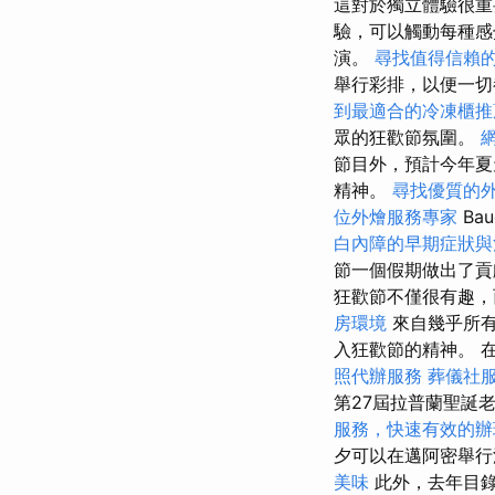
這對於獨立體驗很
驗，可以觸動每種感
演。
尋找值得信賴
舉行彩排，以便一切
到最適合的冷凍櫃推
眾的狂歡節氛圍。
節目外，預計今年夏
精神。
尋找優質的
位外燴服務專家
Bau
白內障的早期症狀與
節一個假期做出了貢
狂歡節不僅很有趣，
房環境
來自幾乎所有
入狂歡節的精神。 
照代辦服務
葬儀社
第27屆拉普蘭聖誕
服務，快速有效的辦
夕可以在邁阿密舉行
美味
此外，去年目錄