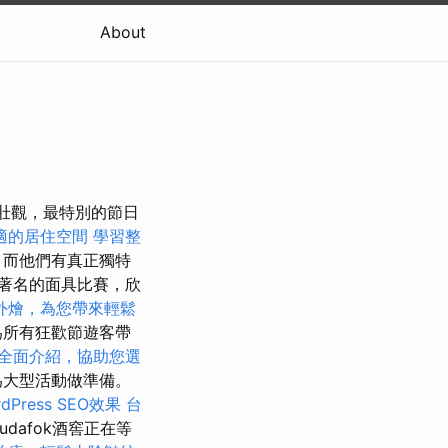
About
最壯觀，最特別的節日
適的居住空間
學習整
，而他們有真正獨特
著名的面具比賽，欣
外燴，為您帶來輕鬆
為所有狂歡節遊客帶
全面介紹，協助您選
為大型活動做準備。
dPress SEO效果
台
dafok酒窖正在等