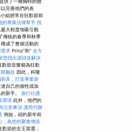
提供了一種獨特的體
排以完善他們的表
小組經常在狂歡節前
地的專業法律幫手
找
以最大程度地吸引觀
了傳統的春季和秋季
，構成了整個活動的
潔需求
Prinz”和“
全方
幫您找出源頭並解決
狂歡節音樂都為狂歡
去除皺紋
因此，科隆
鋼廚具，打造專業廚
表達自己的個性或加
島的新手。
旅行社護
住環境
此外，他們的
與注意事項
護照代辦
造
例如，紐約新年前
心，為您的聚會增添
狂歡節的女王當選，