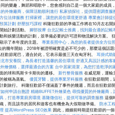
共同的樂趣，舞蹈和唱歌中，您會感到自己是一個大家庭的成員
靠的外燴廠商，保障活動順利進行
私家偵探社，提供隱密調查服
方位法律服務
打掃家裡，讓您的居住環境更舒適
專業會計師提
預算計劃
舒壓技巧課程
科隆狂歡節的準備工作將在10月左右開
織開始計劃活動。
腳部按摩
台北記帳士推薦，找到最合適的記帳
動和娛樂活動的計劃，並準備必要的許可證和物流解決方案。 
，顯示了本年度的主題。
專業長照中心，為您的長者提供全方位
去的幾年開始，2018年被證明確實是必不可少的，那麼這個話
為狂歡節尾巴，適合於此，它表示最後三天在匈牙利。
耳掛式助
新北市安養院，為長者打造溫馨的居住環境
舒適又具設計感的客
fet外燴價格，選擇最適合的方案
台中居家清潔，為您打造乾淨的
面的球和馬斯卡卡斯街的遷移。
新竹整骨服務
在威尼斯，運輸
行的被稱為蒸氣。
優質牙醫，提供專業牙科服務
在狂歡節期間，
計劃旅行。 科隆狂歡節不僅涵蓋了事件的幾週，而且在狂歡節
解如何申請台胞證
精緻BUFFET外燴菜色
尋找優質的外燴廠商，
具，打造專業廚房環境
基隆徵信社，提供可靠的調查服務
這個
織，而且該市的居民和遊客也有機會為大假期做準備。
防水工
理
提高WordPress SEO效果
因此，婚姻前時期是狂歡節的一個令