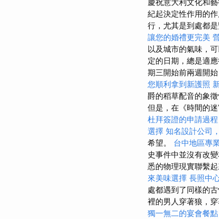
慶祝意大利文化和藝
紀起決定性作用的
行，尤其是到處都
讓您的婚禮更完美
以及城市的氣味，
定的日期，總是適
期三開始前兩週開始
您順利拿到新護照
爵的稻草配音的象徵
但是，在《時間的迷宮
杜拜簽證的申請過程
選擇
知名設計公司
希望。
台中地區專
史事件中並沒有改
悉的物理現實聯繫
來美味選擇
長照中
處都遇到了同樣的古怪
裡的男人穿著狼，
獨一無二的宴會餐點