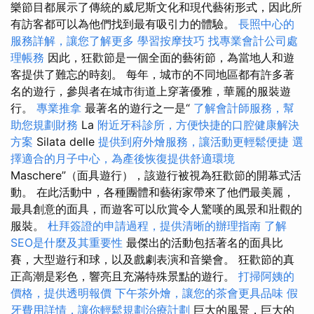
樂節目都展示了傳統的威尼斯文化和現代藝術形式，因此所
有訪客都可以為他們找到最有吸引力的體驗。
長照中心的
服務詳解，讓您了解更多
學習按摩技巧
找專業會計公司處
理帳務
因此，狂歡節是一個全面的藝術節，為當地人和遊
客提供了難忘的時刻。 每年，城市的不同地區都有許多著
名的遊行，參與者在城市街道上穿著優雅，華麗的服裝遊
行。
專業推拿
最著名的遊行之一是“
了解會計師服務，幫
助您規劃財務
La
附近牙科診所，方便快捷的口腔健康解決
方案
Silata delle
提供到府外燴服務，讓活動更輕鬆便捷
選
擇適合的月子中心，為產後恢復提供舒適環境
Maschere”（面具遊行），該遊行被視為狂歡節的開幕式活
動。 在此活動中，各種團體和藝術家帶來了他們最美麗，
最具創意的面具，而遊客可以欣賞令人驚嘆的風景和壯觀的
服裝。
杜拜簽證的申請過程，提供清晰的辦理指南
了解
SEO是什麼及其重要性
最傑出的活動包括著名的面具比
賽，大型遊行和球，以及戲劇表演和音樂會。 狂歡節的真
正高潮是彩色，響亮且充滿特殊景點的遊行。
打掃阿姨的
價格，提供透明報價
下午茶外燴，讓您的茶會更具品味
假
牙費用詳情，讓你輕鬆規劃治療計劃
巨大的風景，巨大的