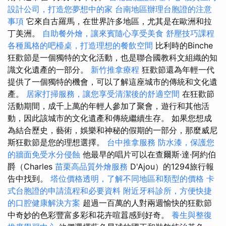
設計公司，打造您夢想中的家
台南地區辦理台胞證的注意
事項
它來自古羅馬，在世界許多地區，尤其是在歐洲和拉
丁美洲。
自助餐外燴，讓來賓隨心享受美食
舒壓技巧課程
各種風格的吧檯桌，打造理想的餐飲空間
比利時的Binche
狂歡節是一個獨特的文化活動，也是聯合國教科文組織的知
識文化遺產的一部分。
新竹推拿療程
狂歡節還為年輕一代
提供了一個獨特的機會，可以了解這座城市的傳統和文化遺
產。
居家打掃服務，讓您享受清潔後的舒適空間
在狂歡節
活動期間，成千上萬的年輕人參加了聚會，遊行和其他活
動，因此該城市的文化遺產和傳統繼續生存。 如果您想成
為結合歷史，藝術，娛樂和神秘的假期的一部分，那麼威尼
斯狂歡節是您的理想選擇。
台中推拿服務
防水漆，保護您
的牆面免受水分侵蝕
他最早的唱片可以在查爾斯·達·阿約伯
爵（Charles
苗栗高品質外燴服務
D'Ajou）的1294旅行報
告中找到。
塔位價格透明，了解不同地區和類型的價格
卡
式台胞證的申請流程和必要資料
附近牙科診所，方便快捷
的口腔健康解決方案
超過一百萬的人對兩週愉快的狂歡節
中奇妙的色彩豐富多彩和花卉喧囂感到好奇。
養生與整復