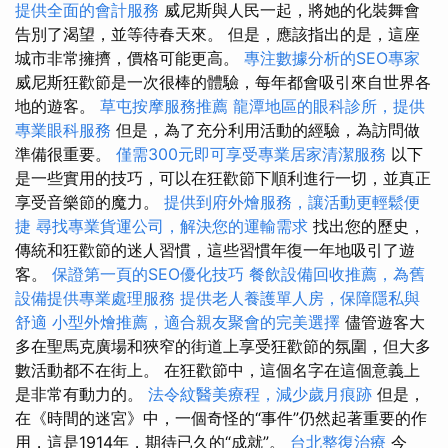
提供全面的會計服務
威尼斯與人民一起，將她的化裝舞會
告別了渴望，並等待春天來。 但是，應該指出的是，這座
城市非常擁擠，價格可能更高。
專注數據分析的SEO專家
威尼斯狂歡節是一次很棒的體驗，每年都會吸引來自世界各
地的遊客。
草屯按摩服務推薦
龍潭地區的眼科診所，提供
專業眼科服務
但是，為了充分利用活動的經驗，為訪問做
準備很重要。
僅需300元即可享受專業居家清潔服務
以下
是一些實用的技巧，可以在狂歡節下順利進行一切，並真正
享受音樂節的魔力。
提供到府外燴服務，讓活動更輕鬆便
捷
尋找專業貨運公司，解決您的運輸需求
找出您的歷史，
傳統和狂歡節的迷人習慣，這些習慣年復一年地吸引了遊
客。
保證第一頁的SEO優化技巧
餐飲設備回收推薦，為舊
設備提供專業處理服務
提供老人養護單人房，保障隱私與
舒適
小型外燴推薦，適合親友聚會的完美選擇
儘管遊客大
多在聖馬克廣場和狹窄的街道上享受狂歡節的氛圍，但大多
數活動都不在街上。 在狂歡節中，這個名字在這個意義上
是非常有動力的。
法令紋醫美療程，減少歲月痕跡
但是，
在《時間的迷宮》中，一個奇怪的“事件”仍然起著重要的作
用，這是1914年，期待已久的“成就”。
台北整復治療
今