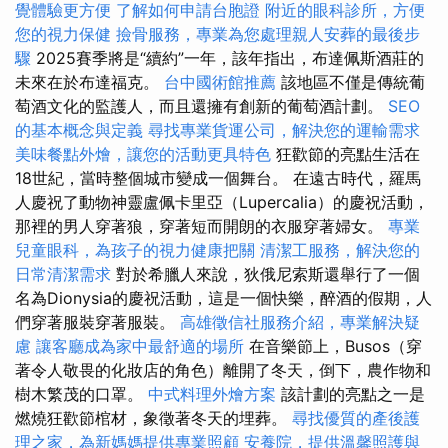
覺體驗更方便
了解如何申請台胞證
附近的眼科診所，方便
您的視力保健
撿骨服務，專業為您處理親人安葬的最後步
驟
2025賽季將是“續約”一年，該年指出，布達佩斯酒莊的
未來在於布達福克。
台中國術館推薦
該地區不僅是傳統葡
萄酒文化的監護人，而且還擁有創新的葡萄酒計劃。
SEO
的基本概念與定義
尋找專業貨運公司，解決您的運輸需求
美味餐點外燴，讓您的活動更具特色
狂歡節的亮點生活在
18世紀，當時整個城市變成一個舞台。 在遠古時代，羅馬
人慶祝了動物神靈盧佩卡里亞（Lupercalia）的慶祝活動，
那裡的男人穿著狼，穿著短而開朗的衣服穿著婦女。
專業
兒童眼科，為孩子的視力健康把關
清潔工服務，解決您的
日常清潔需求
對於希臘人來說，狄俄尼索斯還舉行了一個
名為Dionysia的慶祝活動，這是一個快樂，醉酒的假期，人
們穿著服裝穿著服裝。
高雄徵信社服務介紹，專業解決疑
慮
讓客廳成為家中最舒適的場所
在音樂節上，Busos（穿
著令人敬畏的化妝店的角色）離開了冬天，倒下，農作物和
樹木繁茂的口罩。
中式料理外燴方案
該計劃的亮點之一是
燃燒狂歡節棺材，象徵著冬天的埋葬。
尋找優質的產後護
理之家，為新媽媽提供專業照顧
安養院，提供溫馨照護與