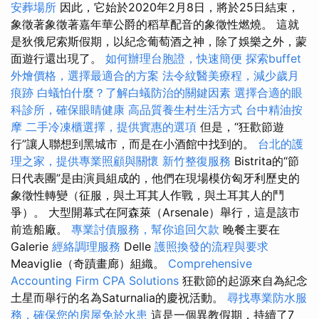
安葬場所
因此，它始於2020年2月8日，將於25日結束，
象徵著象徵著嘉年華公爵的稻草配音的象徵性燃燒。 這就
是狄俄尼索斯假期，以紀念葡萄酒之神，除了娛樂之外，蒙
面遊行還出現了。
如何辦理台胞證，快速簡便
探索buffet
外燴價格，選擇最適合的方案
法令紋醫美療程，減少歲月
痕跡
白蟻怕什麼？了解白蟻防治的關鍵因素
選擇合適的眼
科診所，確保眼睛健康
高品質養生村生活方式
台中精油按
摩
二手冷凍櫃選擇，提供實惠的選項
但是，“狂歡節遊
行”讓人聯想到黑城市，而是在小酒館中找到的。
台北的護
理之家，提供專業照顧與關懷
新竹整復服務
Bistrita的“節
日代表團”是由演員組成的，他們在現場模仿匈牙利歷史的
象徵性轉變（征服，與土耳其人作戰，與土耳其人的鬥
爭）。 大型開幕式在阿森萊（Arsenale）舉行，這是該市
前造船廠。
專業討債服務，幫你追回欠款
晚餐主要在
Galerie
經絡調理服務
Delle
護照換發的流程與要求
Meaviglie（奇蹟畫廊）組織。
Comprehensive
Accounting Firm CPA Solutions
狂歡節的起源來自為紀念
土星而舉行的名為Saturnalia的慶祝活動。
尋找專業防水服
務，確保您的房屋免於水患
這是一個異教假期，持續了7