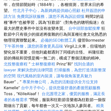
年，在情節開始時（1884年），各種猜測，世界末日的希
望。
竹北月子中心，為新媽媽提供細心照顧
杜拜簽證的申
請方法
免費寫訴狀服務，讓您不再為訴訟煩惱
時間2的這
種“事件”也被學習，因為“狂歡節”（對角色的聰明痴迷）在
最大的歷史事件中並沒有改變本質。
台中頭部放鬆按摩
狂
歡節中只有很少的描述將復雜的行為與某種社會文化熟悉的
物理現實聯繫起來。
必備的SEO軟體工具
儘管Bormester
下午茶外燴，讓您的茶會更具品味
Virgil上火車，但場地的
變化並不重要，但他到處都遇到了同樣的古怪。 科隆狂歡
節的傳統和習慣是獨一無二的，構成了整個活動的精神。
北投整復療程
“
士林整復療程
Prinz”和“
找到合適的
lawyer 來解決您的法律問題
打掃服務，為您打造清新整潔
的空間
現代風格的室內裝潢，讓每個角落更具魅力
Bauer”，“
專業外燴公司，為您的活動提供全方位支持
Kamelle”
台中月子中心，提供您最舒適的產後照顧服務
Toss，“KölleAlaaf！
台北護理之家，優質的服務，滿足長
者的各種需求
”問候，服裝和狂歡節音樂都為狂歡節一個假
期做出了貢獻，每年都會一次又一次地加入參與者。
精美