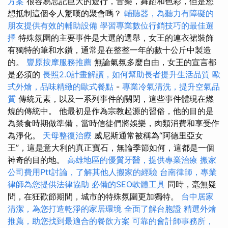
方案
很容易忘記巨大的遊行，音樂，舞蹈和色彩，但是您
想抵制這個令人驚嘆的聚會嗎？
輔聽器，為聽力有障礙的
朋友提供有效的輔助設備
學習專業數位行銷技巧的最佳選
擇
特殊氛圍的主要事件是大選的選舉，女王的連衣裙裝飾
有獨特的筆和水鑽，通常是在整整一年的數十公斤中製造
的。
豐原按摩服務推薦
無論氣氛多麼自由，女王的宣言都
是必須的
長照2.0計畫解讀，如何幫助長者提升生活品質
歐
式外燴，品味精緻的歐式餐點
-
專業冷氣清洗，提升空氣品
質
傳統元素，以及一系列事件的關閉，這些事件體現在燃
燒的傳統中。 他最初是作為宗教起源的習俗，他的目的是
為禁食時期做準備，當時信徒們將娛樂，肉類消費和享受作
為淨化。
天母整復治療
威尼斯通常被稱為“阿德里亞女
王”，這是意大利的真正寶石，無論季節如何，這都是一個
神奇的目的地。
高雄地區的優質牙醫，提供專業治療
搬家
公司費用Ptt討論，了解其他人搬家的經驗
台南律師，專業
律師為您提供法律協助
必備的SEO軟體工具
同時，毫無疑
問，在狂歡節期間，城市的特殊氛圍更加獨特。
台中居家
清潔，為您打造乾淨的家居環境
全面了解台胞證
精選外燴
推薦，助您找到最適合的餐飲方案
可靠的會計師事務所，