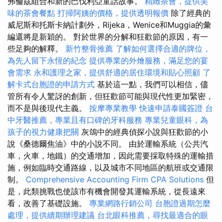
弗倫茲組合和新的巴伐利亞童話故事。
精緻茶會，提供美
味的茶會餐點
打掃阿姨的價格，提供透明報價
除了經典的
威尼斯和托斯卡納計劃外，Rijeka，Wenice和Muggia的彙
編還將是新穎的。 對於世界的分解和狂歡節的原因，有一
些足夠的解釋。
新竹整骨推薦
了解如何選擇合適的牌位，
為先人留下永恆的紀念
提供專業的外燴服務，滿足您的宴
會需求
永和護理之家，提供舒適的居住環境和貼心照顧
了
解卡式台胞證的申請方式
基於這一點，我們可以相信，儘
管所有令人驚訝的創新，但狂歡節可能與現代性更加緊密，
而不是與後現代主義。
按摩專業教學
快速申請泰國簽證
台
中牙醫推薦，專業且有口碑的牙科服務
專業兒童眼科，為
孩子的視力健康把關
灰鴿中的經典偵探小說與狂歡節的小
說《桑德爾焦油》中的小說不同。 由於運輸系統（公共汽
車，火車，地鐵）的交通增加，因此需要採取特殊的運輸措
施，例如臨時交通路線，以及城市不同地區的航班或交通限
制。
Comprehensive Accounting Firm CPA Solutions
但
是，此類挑戰也使該市有機會開發其運輸系統，從長遠來
看，改善了基礎設施。
專業網路行銷公司
台胞證過期怎麼
處理，提供續期辦理建議
台北眼科推薦，尋找最適合的眼