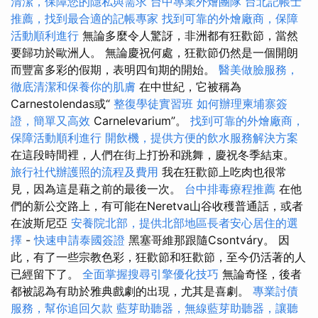
清潔，保障您的隱私與需求
台中專業外燴團隊
台北記帳士
推薦，找到最合適的記帳專家
找到可靠的外燴廠商，保障
活動順利進行
無論多麼令人驚訝，非洲都有狂歡節，當然
要歸功於歐洲人。 無論慶祝何處，狂歡節仍然是一個開朗
而豐富多彩的假期，表明四旬期的開始。
醫美做臉服務，
徹底清潔和保養你的肌膚
在中世紀，它被稱為
Carnestolendas或“
整復學徒實習班
如何辦理柬埔寨簽
證，簡單又高效
Carnelevarium”。
找到可靠的外燴廠商，
保障活動順利進行
開飲機，提供方便的飲水服務解決方案
在這段時間裡，人們在街上打扮和跳舞，慶祝冬季結束。
旅行社代辦護照的流程及費用
我在狂歡節上吃肉也很常
見，因為這是藉之前的最後一次。
台中排毒療程推薦
在他
們的新公交路上，有可能在Neretva山谷收穫普通話，或者
在波斯尼亞
安養院北部，提供北部地區長者安心居住的選
擇
-
快速申請泰國簽證
黑塞哥維那跟隨Csontváry。 因
此，有了一些宗教色彩，狂歡節和狂歡節，至今仍活著的人
已經留下了。
全面掌握搜尋引擎優化技巧
無論奇怪，後者
都被認為有助於雅典戲劇的出現，尤其是喜劇。
專業討債
服務，幫你追回欠款
藍芽助聽器，無線藍芽助聽器，讓聽