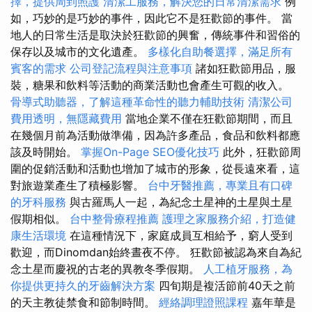
擇，提供周到照護
清潔工服務，解決您的日常清潔需求
例
如，巧妙的是巧妙的事件，因此它不是狂歡節的事件。 當
地人的日常生活是取決於狂歡節的興奮，傳統事件和習俗的
保存以及城市的文化遺產。
多樣化自助餐選擇，滿足所有
賓客的需求
公司登記流程與注意事項
諸如狂歡節用品，服
裝，糖果和飲料等活動的商業活動也會產生可觀的收入。
骨導式助聽器，了解這種革命性的聽力輔助技術
清潔公司
費用透明，無隱藏費用
當地企業不僅在狂歡節期間，而且
在幾個月前為活動做準備，因為許多產品，食品和飲料都應
該及時開始。
掌握On-Page SEO優化技巧
此外，狂歡節周
圍的促銷活動和活動也增加了城市的形象，從長遠來看，這
對旅遊業產生了積極影響。
台中牙醫推薦，專業且有口碑
的牙科服務
與古羅馬人一起，為紀念土星神的土星與土星
假期相似。
台中整骨療程推薦
護理之家服務介紹，打造健
康生活環境
在這種情況下，家庭成員互相給予，窮人受到
歡迎，而Dinomdan始終晝夜不停。 狂歡節被認為來自為紀
念土星而慶祝的古老的異教冬季假期。
人工植牙服務，為
你提供更持久的牙齒解決方案
四旬期是複活節前40天之前
的天主教徒禁食和節制時間。
經絡調理證照課程
嘉年華是