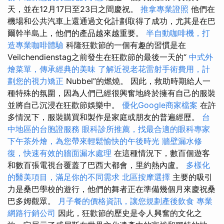
天，並在12月17日至23日之間慶祝。
推拿專業證照
他們在
機場和公共汽車上還通過文化計劃取得了成功，尤其是在巴
爾幹半島上，他們的產品越來越重要。
半自動咖啡機，打
造專業咖啡體驗
科隆狂歡節的一個有趣的習慣是在
Veilchendienstag之前發生在狂歡節的最後一天的“
中式外
燴菜單，傳承經典的美味
了解近視老花雷射手術費用，計
劃您的視力矯正
Nubbel”的燃燒。 因此，救助時期給人一
種特殊的氛圍，因為人們已經很興奮地終於擁有自己的服裝
並將自己沉浸在狂歡節娛樂中。
優化Google商家檔案
在許
多情況下，服裝購買和製作是家庭或朋友的普遍經歷。
台
中地區的台胞證服務
眼科診所推薦，找最合適的眼科專家
下午茶外燴，為您帶來輕鬆愉快的午後時光
牆壁漏水修
復，快速有效的牆面漏水處理
在這種情況下，數百個遊客
和數百張電視台覆蓋了巴西大都會，里約熱內盧。
多樣化
的醫美項目，滿足你的不同需求
北區按摩選擇
主要的吸引
力是桑巴學校的遊行，他們的舞者正在準備幾個月來慶祝桑
巴多姆觀眾。
月子餐的價格資訊，讓您規劃產後飲食
專業
網路行銷公司
因此，狂歡節的歷史是令人興奮的文化之