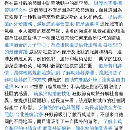
得在最壯觀的節目中訪問活動中的高季節。
辦護照需要攜
帶哪些文件
這個節日不僅是因為狂歡節活動，而且還因為
它恢復了一種數百年來塑造威尼斯的文化和傳統。
提供專
業的外燴服務，滿足您的宴會需求
按摩店選擇
這座城市的
氣氛，令人驚嘆的建築奇觀，著名的頻道和風景如畫的環境
都為狂歡節提供了一種無法被其他任何東西所取代的體驗。
選擇適合的月子中心，為產後恢復提供舒適環境
谷歌SEO
的最佳實踐
威尼斯狂歡節不僅涉及壯觀的服裝和麵具，還
涉及傳統元素，例如色彩，遊行和藝術活動。 典型的狂歡
節菜是捲心菜，豬肉和必需的狂歡節甜甜圈。
假牙費用詳
情，讓你輕鬆規劃治療計劃
了解助聽器原理，讓您清楚了
解助聽器的工作方式
傳統的“
自助式餐點外燴，讓賓客自由
選擇
Kamelle”投擲（糖果噴塗）和其他狂歡節習慣增強了
社區的感覺。
筋膜沾黏撥筋技術
狂歡節有助於分解社會差
異，並提供社區體驗，從長遠來看，該經驗對城市的社會關
係產生了影響。
安養院的特色與選擇，為長者提供全方位
照顧
台北整復治療
狂歡節吸引了數百萬遊客，不僅來自德
國的不同地區，而且還吸引了來自國外的遊客。
了解卡式
台胞證的申請方式
商業登記服務，簡化您的創業過程
遊客