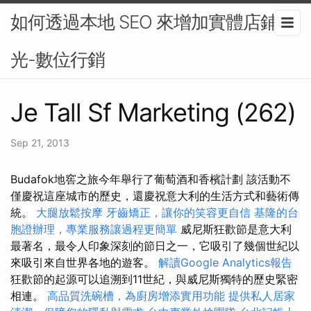
如何透過本地 SEO 來增加實體店鋪曝
光-數位行銷
Je Tall Sf Marketing (262)
Sep 21, 2013
Budafok地窖之旅今年舉行了葡萄酒和香檳計劃 該活動不
僅慶祝這座城市的歷史，還慶祝意大利的生活方式和藝術傳
統。
大腿放鬆按摩
牙齒矯正，讓你的笑容更自信
基隆的台
胞證辦理，專業服務讓過程更簡單
威尼斯狂歡節是意大利
最著名，最令人印象深刻的節日之一，它吸引了幾個世紀以
來吸引來自世界各地的遊客。
解讀Google Analytics報告
狂歡節的起源可以追溯到11世紀，與威尼斯獨特的歷史緊密
相連。
高品質洗碗槽，為廚房增添實用功能
提供私人居家