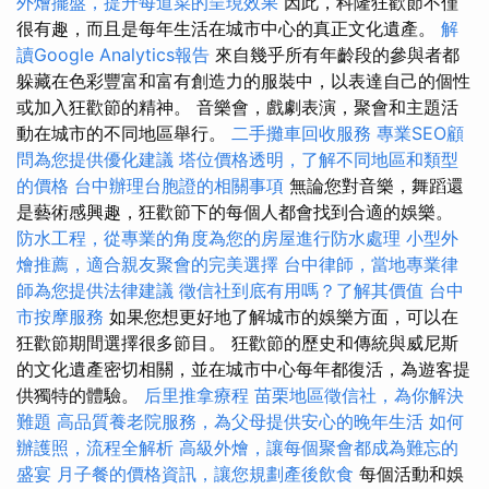
外燴擺盤，提升每道菜的呈現效果
因此，科隆狂歡節不僅
很有趣，而且是每年生活在城市中心的真正文化遺產。
解
讀Google Analytics報告
來自幾乎所有年齡段的參與者都
躲藏在色彩豐富和富有創造力的服裝中，以表達自己的個性
或加入狂歡節的精神。 音樂會，戲劇表演，聚會和主題活
動在城市的不同地區舉行。
二手攤車回收服務
專業SEO顧
問為您提供優化建議
塔位價格透明，了解不同地區和類型
的價格
台中辦理台胞證的相關事項
無論您對音樂，舞蹈還
是藝術感興趣，狂歡節下的每個人都會找到合適的娛樂。
防水工程，從專業的角度為您的房屋進行防水處理
小型外
燴推薦，適合親友聚會的完美選擇
台中律師，當地專業律
師為您提供法律建議
徵信社到底有用嗎？了解其價值
台中
市按摩服務
如果您想更好地了解城市的娛樂方面，可以在
狂歡節期間選擇很多節目。 狂歡節的歷史和傳統與威尼斯
的文化遺產密切相關，並在城市中心每年都復活，為遊客提
供獨特的體驗。
后里推拿療程
苗栗地區徵信社，為你解決
難題
高品質養老院服務，為父母提供安心的晚年生活
如何
辦護照，流程全解析
高級外燴，讓每個聚會都成為難忘的
盛宴
月子餐的價格資訊，讓您規劃產後飲食
每個活動和娛