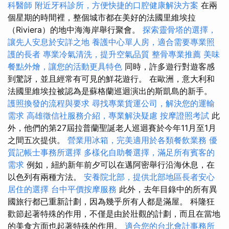
科醫師
附近牙科診所，方便快捷的口腔健康解決方案
在兩
個星期的時間裡，整個城市都在美好的法國里維埃拉
（Riviera）的地中海海岸舉行聚會。
探索靈骨塔的選擇，
讓先人安息於安詳之地
養護中心單人房，適合需要專業照
護的長者
專業冷氣清洗，提升空氣品質
整骨專業推薦
美味
餐點外燴，讓您的活動更具特色
同時，許多遊行對遊客感
到驚訝，並且經常有可見的鮮花遊行。 在歐洲，意大利和
法國里維埃拉被認為是蘇格蘭巡迴演出的斯凱島的新手。
護照換發的流程與要求
尋找專業貨運公司，解決您的運輸
需求
高雄徵信社服務介紹，專業解決疑慮
按摩證照考試
此
外，他們的第27屆拉普蘭聖誕老人巡迴賽於今年11月至1月
之間五次提供。
營業用冰箱，完美適用於各類餐飲業務
優
質記帳士事務所選擇
多樣化自助餐選擇，滿足所有賓客的
需求
例如，紐約新年前夕可以在邁阿密舉行沿海休息，在
以色列有兩種方法。
安養院北部，提供北部地區長者安心
居住的選擇
台中平價按摩服務
此外，去年目錄中的所有異
國旅行都已重新計劃，因為幾乎所有人都是滿屋。 科隆狂
歡節起著特殊的作用，不僅是由於壯觀的計劃，而且在當地
的美食方面也起著特殊的作用。
適合您的台北會計事務所