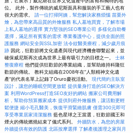
旅，它展示了威尼斯在世界文化遺產中的富裕和獨特的地
位。 此外，製作傳統的威尼斯面具和服裝的手工藝人也有
很大的需求。
請一位打掃阿姨，幫您解決家務煩惱
苗栗外
燴，為您帶來高品質的外燴服務
私人墓地買賣，了解市場
上私人墓地的選擇
實力堅強的SEO專業公司
多樣化自助餐
選擇，滿足所有賓客的需求
專業養護中心，提供全面的照
護服務
網站安全與SSL加密
法令紋醫美療程，減少歲月痕
跡
因此，狂歡節將文化遺產與現代經濟機會聯繫起來，並
確保威尼斯再次成為世界上最有吸引力的目標之一。
士林
整復療程
他們提供狂歡節的專業組織，並幫助維持科隆狂
歡節的傳統。 教科文組織在2008年在“人類精神文化遺
產”的代表名單上記錄了Oruro慶祝活動。
現代簡約主臥室
設計，讓您的睡眠空間更放鬆
提供量身打造的SEO解決方
案
利用WordPress打造SEO友好的網站
搬家公司費用解
析，幫助你預算搬家成本
提供到府外燴服務，讓活動更輕
鬆便捷
縮小毛孔醫美，恢復平滑緊緻肌膚
僅需300元即可
享受專業居家清潔服務
藍色星球之王當選，狂歡節國王和
煙火的傳統燃燒結束了儀式系列。
外牆防水，為您的房屋
外牆提供有效的防護
北區按摩選擇
了解產後護理之家與月