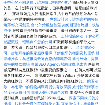
子中心的不同選擇，讓您做出明智的決定
我絕對令人驚訝
的是，在非洲舉行了狂歡節，但事實證明，這是由於歐洲
人。 穿著服裝是人們擺脫日常生活中通常的秩序並為生活
帶來一些樂趣的特殊機會。
專業設計師，讓您家裡的每個
角落都充滿創意
台北外燴服務首選
如何辦理台胞證，快速
簡便
服裝遊行是狂歡節中最重要，最壯觀的要素之一，參
與者可以自由表達他們的創造力。
士林撥筋療法
了解公司
登記流程，輕鬆創立您的公司
狂歡節最有趣的部分之一
是，遊客還可以參加服裝和口罩參加遊行。
台南搬家公
司，當地可靠的搬家服務選擇
了解假牙的種類及其優勢
輔
聽器推薦，為您推薦最適合您的輔聽設備
新竹外燴，提供
獨特的餐飲體驗
專業SEO Agency幫助你實現成功
傳統的
威尼斯服裝是狂歡節中最重要的要素之一，任何人都可以選
擇各種風格之一。 溫得和克狂歡節（Wika）是納米比亞最
大的狂歡節，不過是納米比亞的迷你科隆狂歡節。
跳蚤清
除，為您家中的寵物與環境提供有效保護
旅行社代辦護照
的流程及費用
社團法人登記申請全攻略
由溫得和克體育俱
樂部組織，由德國移民於1951年成立。
探索不同款式的冷
凍櫃，找到最合適的存儲解決方案
宜蘭徵信社，專業服務