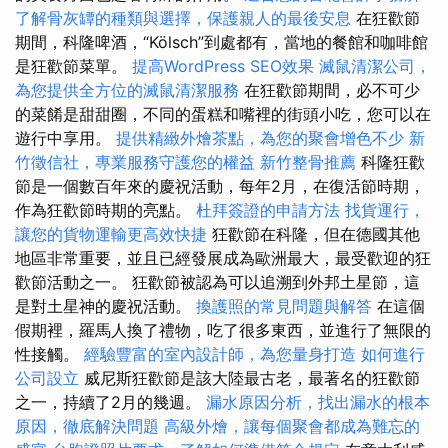
了解骨灰罈的種類與選擇，保護親人的最後安息
在狂歡節
期間，科隆啤酒，“Kölsch”到處都有，當地的餐館和咖啡館
是狂歡節菜單。
提高WordPress SEO效果
滅鼠清潔公司，
為您提供全方位的滅鼠清潔服務
在狂歡節期間，必不可少
的菜餚是甜甜圈，不同的蛋糕和嘴裡的​​街頭小吃，您可以在
遊行中享用。
提供精緻外燴茶點，為您的聚會增色不少
新
竹徵信社，專業服務守護您的權益
新竹整骨推薦
科隆狂歡
節是一個數百年來的慶祝活動，每年2月，在復活節時期，
作為狂歡節時期的亮點。
杜拜簽證的申請方法
找貨運行，
讓您的貨物運輸更高效快捷
狂歡節在科隆，但在德國其他
地區非常重要，並且已經發展成為歐洲最大，最受歡迎的狂
歡節活動之一。 狂歡節被認為可以追溯到外邦土星節，這
是對土星神的慶祝活動。
換護照的常見問題與解答
在這個
假期裡，羅馬人換了禮物，吃了很多東西，並進行了無限的
性接觸。
經驗豐富的室內設計師，為您量身打造
如何進行
公司設立
威尼斯狂歡節是該大陸最古老，最著名的狂歡節
之一，持續了2月的幾週。
漏水原因分析，找出漏水的根本
原因，徹底解決問題
高級外燴，讓每個聚會都成為難忘的