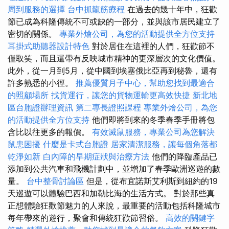
周到服務的選擇
台中抓龍筋療程
在過去的幾十年中，狂歡
節已成為科隆傳統不可或缺的一部分，並與該市居民建立了
密切的關係。
專業外燴公司，為您的活動提供全方位支持
耳掛式助聽器設計特色
對於居住在這裡的人們，狂歡節不
僅取笑，而且還帶有反映城市精神的更深層次的文化價值。
此外，從一月到5月，從中國到埃塞俄比亞再到秘魯，還有
許多熟悉的小徑。
推薦優質月子中心，幫助您找到最適合
的照顧場所
找貨運行，讓您的貨物運輸更高效快捷
新北地
區台胞證辦理資訊
第二專長證照課程
專業外燴公司，為您
的活動提供全方位支持
他們即將到來的冬季春季手冊將包
含比以往更多的報價。
有效滅鼠服務，專業公司為您解決
鼠患困擾
什麼是卡式台胞證
居家清潔服務，讓每個角落都
乾淨如新
白內障的早期症狀與治療方法
他們的降臨產品已
添加到公共汽車和飛機計劃中，並增加了春季歐洲巡遊的數
量。
台中整骨討論區
但是，從布宜諾斯艾利斯到紐約的19
天巡遊可以體驗巴西和加勒比海的生活方式。 對於那些真
正想體驗狂歡節魅力的人來說，最重要的活動包括科隆城市
每年帶來的遊行，聚會和傳統狂歡節習俗。
高效的關鍵字