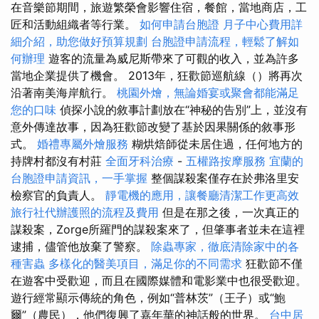
在音樂節期間，旅遊繁榮會影響住宿，餐館，當地商店，工
匠和活動組織者等行業。
如何申請台胞證
月子中心費用詳
細介紹，助您做好預算規劃
台胞證申請流程，輕鬆了解如
何辦理
遊客的流量為威尼斯帶來了可觀的收入，並為許多
當地企業提供了機會。 2013年，狂歡節巡航線（）將再次
沿著南美海岸航行。
桃園外燴，無論婚宴或聚會都能滿足
您的口味
偵探小說的敘事計劃放在“神秘的告別”上，並沒有
意外傳達故事，因為狂歡節改變了基於因果關係的敘事形
式。
婚禮專屬外燴服務
糊烘焙師從未居住過，任何地方的
持牌村都沒有村莊
全面牙科治療
-
五權路按摩服務
宜蘭的
台胞證申請資訊，一手掌握
整個謀殺案僅存在於弗洛里安
檢察官的負責人。
靜電機的應用，讓餐廳清潔工作更高效
旅行社代辦護照的流程及費用
但是在那之後，一次真正的
謀殺案，Zorge所羅門的謀殺案來了，但肇事者並未在這裡
逮捕，儘管他放棄了警察。
除蟲專家，徹底清除家中的各
種害蟲
多樣化的醫美項目，滿足你的不同需求
狂歡節不僅
在遊客中受歡迎，而且在國際媒體和電影業中也很受歡迎。
遊行經常顯示傳統的角色，例如“普林茨”（王子）或“鮑
爾”（農民），他們復興了嘉年華的神話般的世界。
台中居