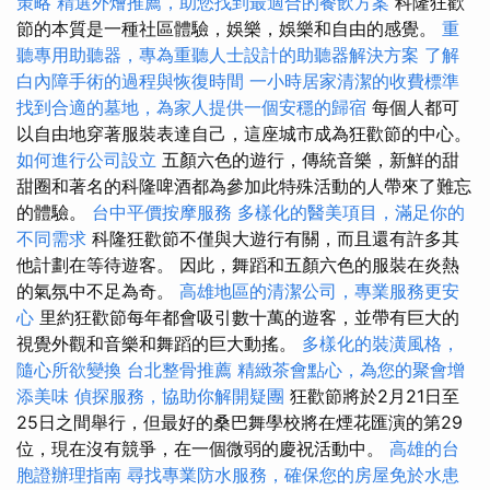
策略
精選外燴推薦，助您找到最適合的餐飲方案
科隆狂歡
節的本質是一種社區體驗，娛樂，娛樂和自由的感覺。
重
聽專用助聽器，專為重聽人士設計的助聽器解決方案
了解
白內障手術的過程與恢復時間
一小時居家清潔的收費標準
找到合適的墓地，為家人提供一個安穩的歸宿
每個人都可
以自由地穿著服裝表達自己，這座城市成為狂歡節的中心。
如何進行公司設立
五顏六色的遊行，傳統音樂，新鮮的甜
甜圈和著名的科隆啤酒都為參加此特殊活動的人帶來了難忘
的體驗。
台中平價按摩服務
多樣化的醫美項目，滿足你的
不同需求
科隆狂歡節不僅與大遊行有關，而且還有許多其
他計劃在等待遊客。 因此，舞蹈和五顏六色的服裝在炎熱
的氣氛中不足為奇。
高雄地區的清潔公司，專業服務更安
心
里約狂歡節每年都會吸引數十萬的遊客，並帶有巨大的
視覺外觀和音樂和舞蹈的巨大動搖。
多樣化的裝潢風格，
隨心所欲變換
台北整骨推薦
精緻茶會點心，為您的聚會增
添美味
偵探服務，協助你解開疑團
狂歡節將於2月21日至
25日之間舉行，但最好的桑巴舞學校將在煙花匯演的第29
位，現在沒有競爭，在一個微弱的慶祝活動中。
高雄的台
胞證辦理指南
尋找專業防水服務，確保您的房屋免於水患