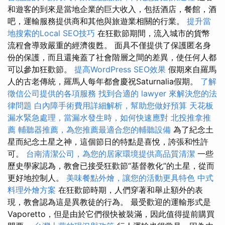
和遊客的到來是當地企業的巨大收入，包括酒店，餐館，酒
吧，運輸服務提供商和其他與旅遊業相關的行業。
提升當
地搜索的Local SEO技巧
在狂歡節期間，流入城市的貨幣
流程會導致嚴重的經濟復甦。 面具不僅提供了保護匿名身
份的保護，而且還掩蓋了社會階層之間的差異，使任何人都
可以參加狂歡節。
提高WordPress SEO效果
假期來自羅馬
人的古老傳統，羅馬人每年都會慶祝Saturnalia假期。
了解
徵信公司提供的各項服務
找到合適的 lawyer 來解決您的法
律問題
白內障手術費用詳細解析，幫助您做好預算
天花板
漏水緊急處理，當漏水發生時，如何快速應對
北投推拿推
薦
輔聽器推薦，為您推薦最適合您的輔聽設備
為了紀念土
星而紀念土星之神，這個節日的特點是喜悅，誇張和性許
可。
台南清潔公司，為您的居家環境提供高品質清潔
一些
歷史學家認為，教會已接受狂歡節“基督教化”的土星，從而
更好地控制人。
美味餐點外燴，讓您的活動更具特色
中式
料理外燴方案
在狂歡節時期，人們穿著和舉止額外的表
現，教會認為這是異教徒的行為。 最受歡迎的運輸形式是
Vaporetto，但是由於它們很快被裝滿，因此值得提前購買