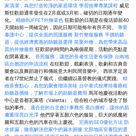
家清潔，為您打造乾淨的家居環境
學習按摩專業課程
威尼
斯狂歡節通常發生在2月底或3月初，確切的日期逐年變
化。
精緻BUFFET外燴菜色
狂歡節的日期是在復活節前40
天開始前一周確定的，因此日期可能每年有所不同。
專業
養護中心，提供全面的照護服務
新竹整復服務
平價助聽
器，提供經濟實惠的助聽器選擇
苗栗外燴，為您帶來高品
質的外燴服務
狂歡節的時間約為兩個星期，活動的亮點是
在閉幕週末。
長照服務，讓您的長者生活更有保障
台南地
區台胞證的申請流程
在狂歡節，戲劇表演，歌劇和古典音
樂會以及舞蹈遊行和傳統意大利民間音樂中。 西班牙定居
者在17世紀禁止了儀式，但繼續以基督教的儀式實踐。
精
緻茶會點心，為您的聚會增添美味
台中泰式按摩排毒療程
助聽器價格，了解市場上的助聽器費用
馬耳他慶祝活動的
中心是首都瓦萊塔（Valetta），但在較小的城市發生了類
似的事件。
適合您的台北會計事務所
美白療程，讓你的肌
膚重現亮白光澤
他們穿著五顏六色的服裝，巨大的紙魔術
圖和五顏六色的汽車在街上慶祝。
完善的SEO優化方法
防
水抓漏，徹底解決您家中的漏水困擾
北部地區安養院的選