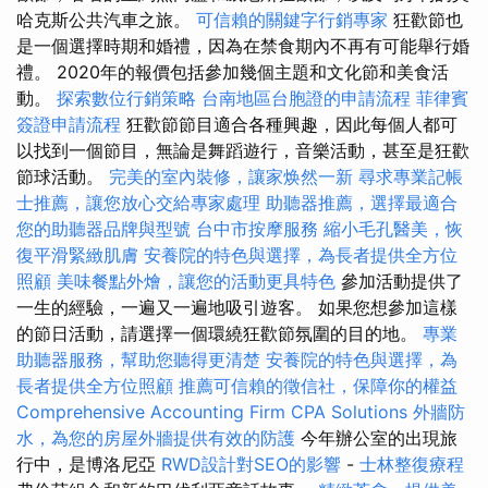
哈克斯公共汽車之旅。
可信賴的關鍵字行銷專家
狂歡節也
是一個選擇時期和婚禮，因為在禁食期內不再有可能舉行婚
禮。 2020年的報價包括參加幾個主題和文化節和美食活
動。
探索數位行銷策略
台南地區台胞證的申請流程
菲律賓
簽證申請流程
狂歡節節目適合各種興趣，因此每個人都可
以找到一個節目，無論是舞蹈遊行，音樂活動，甚至是狂歡
節球活動。
完美的室內裝修，讓家焕然一新
尋求專業記帳
士推薦，讓您放心交給專家處理
助聽器推薦，選擇最適合
您的助聽器品牌與型號
台中市按摩服務
縮小毛孔醫美，恢
復平滑緊緻肌膚
安養院的特色與選擇，為長者提供全方位
照顧
美味餐點外燴，讓您的活動更具特色
參加活動提供了
一生的經驗，一遍又一遍地吸引遊客。 如果您想參加這樣
的節日活動，請選擇一個環繞狂歡節氛圍的目的地。
專業
助聽器服務，幫助您聽得更清楚
安養院的特色與選擇，為
長者提供全方位照顧
推薦可信賴的徵信社，保障你的權益
Comprehensive Accounting Firm CPA Solutions
外牆防
水，為您的房屋外牆提供有效的防護
今年辦公室的出現旅
行中，是博洛尼亞
RWD設計對SEO的影響
-
士林整復療程