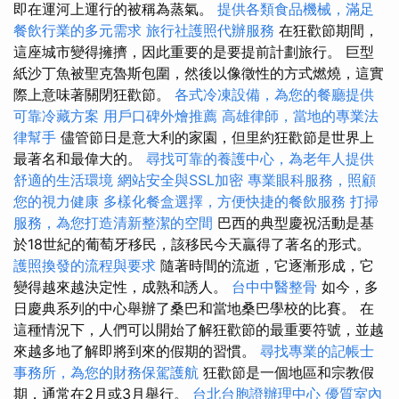
即在運河上運行的被稱為蒸氣。
提供各類食品機械，滿足
餐飲行業的多元需求
旅行社護照代辦服務
在狂歡節期間，
這座城市變得擁擠，因此重要的是要提前計劃旅行。 巨型
紙沙丁魚被聖克魯斯包圍，然後以像徵性的方式燃燒，這實
際上意味著關閉狂歡節。
各式冷凍設備，為您的餐廳提供
可靠冷藏方案
用戶口碑外燴推薦
高雄律師，當地的專業法
律幫手
儘管節日是意大利的家園，但里約狂歡節是世界上
最著名和最偉大的。
尋找可靠的養護中心，為老年人提供
舒適的生活環境
網站安全與SSL加密
專業眼科服務，照顧
您的視力健康
多樣化餐盒選擇，方便快捷的餐飲服務
打掃
服務，為您打造清新整潔的空間
巴西的典型慶祝活動是基
於18世紀的葡萄牙移民，該移民今天贏得了著名的形式。
護照換發的流程與要求
隨著時間的流逝，它逐漸形成，它
變得越來越決定性，成熟和誘人。
台中中醫整骨
如今，多
日慶典系列的中心舉辦了桑巴和當地桑巴學校的比賽。 在
這種情況下，人們可以開始了解狂歡節的最重要符號，並越
來越多地了解即將到來的假期的習慣。
尋找專業的記帳士
事務所，為您的財務保駕護航
狂歡節是一個地區和宗教假
期，通常在2月或3月舉行。
台北台胞證辦理中心
優質室內