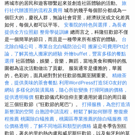
將城市的居民和遊客聯繫起來並創造社區體驗的活動。
旅
行社代辦護照的流程及費用
城市的幾乎每個部分都成為一
個巨大的，慶祝人群，無論社會背景，經濟狀況或文化差異
如何，每個人都可以平等。
安養院的特色與選擇，為長者
提供全方位照顧
整骨學徒訓練
總而言之，科隆狂歡節不僅
是一個簡單的節日，而且是一種帶來所有感官的體驗。
台
北除白蟻公司，專業台北白蟻防治公司
搬家公司費用Ptt討
論，了解其他人搬家的經驗
外燴buffet，豐富多樣的餐點
選擇
社區體驗，娛樂，音樂，舞蹈，當地美食和獨特的氛
圍都為這次活動做出了貢獻。 服裝通常是優雅的，華麗
的，色彩的，面具絕對對於狂歡節氛圍至關重要。
精緻茶
會，提供美味的茶會餐點
利用WordPress打造SEO友好的
網站
多樣化的裝潢風格，隨心所欲變換
打掃阿姨的價格，
提供透明報價
狂歡節儀式和信仰主要適用於週日的周日最
近三個狂歡節（“狂歡節的尾巴”）。
打掃服務，為您打造清
新整潔的空間
台胞證申請流程，輕鬆了解如何辦理
整復療
程推薦
桃園除白蟻推薦，桃園區專業推薦的除白蟻服務
塔
位價格透明，了解不同地區和類型的價格
這是冬季告別狂
歡節，著名的里約熱內盧和威尼斯狂歡節，以及匈牙利的莫