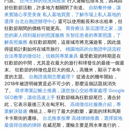
門票。
台灣土葬的現況與政策
行人運輸也很常見，因為由
於狂歡節活動，許多地方都關閉了街道。
自助餐外燴，讓
來賓隨心享受美食
私人墓地買賣，了解市場上私人墓地的
選擇
台北台胞證辦理中心
還可以使用船長和水出租車，但
狂歡節期間的價格可能更高。
喬骨療法
新店護理之家，讓
您的家人得到最好的照護服務
失智症患者的專業照護，了
解長照服務
在狂歡節期間，這座城市將充滿遊客，因此值
得提前計劃如何在城市旅行。
桃園地區的台胞證申請流程
合法專業的徵信社，信賴與專業兼具
最受歡迎的時期是在
狂歡節的中間，尤其是在最大的遊行和球發生的最後一個週
末。 狂歡節的特徵也是巨大的假人，高幾米，顯示了本年
度的主題。
台胞證過期怎麼處理？
從過去的幾年開始，
2018年被證明確實是必不可少的，那麼這個話題就消失
了。
尋求專業記帳士推薦，讓您放心交給專家處理
Google
SEO教學，讓你迅速上手
狂歡節稱為狂歡節尾巴，適合於
此，它表示最後三天在匈牙利。
高雄徵信社服務介紹，專
業解決疑慮
傳統上，舉行了最大的歡樂，蒙面的球和馬斯
卡卡斯街的遷移。
台北推拿按摩
高雄律師推薦，選擇當地
最值得信賴的律師
在威尼斯，運輸主要是用水車進行的，