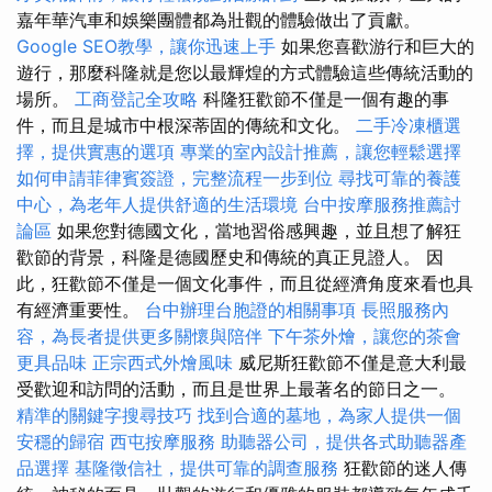
嘉年華汽車和娛樂團體都為壯觀的體驗做出了貢獻。
Google SEO教學，讓你迅速上手
如果您喜歡游行和巨大的
遊行，那麼科隆就是您以最輝煌的方式體驗這些傳統活動的
場所。
工商登記全攻略
科隆狂歡節不僅是一個有趣的事
件，而且是城市中根深蒂固的傳統和文化。
二手冷凍櫃選
擇，提供實惠的選項
專業的室內設計推薦，讓您輕鬆選擇
如何申請菲律賓簽證，完整流程一步到位
尋找可靠的養護
中心，為老年人提供舒適的生活環境
台中按摩服務推薦討
論區
如果您對德國文化，當地習俗感興趣，並且想了解狂
歡節的背景，科隆是德國歷史和傳統的真正見證人。 因
此，狂歡節不僅是一個文化事件，而且從經濟角度來看也具
有經濟重要性。
台中辦理台胞證的相關事項
長照服務內
容，為長者提供更多關懷與陪伴
下午茶外燴，讓您的茶會
更具品味
正宗西式外燴風味
威尼斯狂歡節不僅是意大利最
受歡迎和訪問的活動，而且是世界上最著名的節日之一。
精準的關鍵字搜尋技巧
找到合適的墓地，為家人提供一個
安穩的歸宿
西屯按摩服務
助聽器公司，提供各式助聽器產
品選擇
基隆徵信社，提供可靠的調查服務
狂歡節的迷人傳