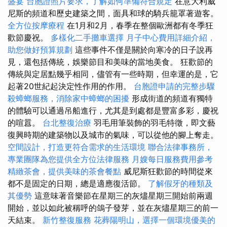
盛宴
台胞證照片要求，了解如何準備符合規定
在意大利威
尼斯的頻道和歷史建築之間，面具和球的騎兵籠罩著遊客。
全方位按摩療程
在1月和2月，春季在整個歐洲都有冬季狂
歡節慶祝。
多樣化二手攤車選擇
月子中心費用詳細介紹，
助您做好預算規劃
這些事件不僅是關於向寒冷的日子說再
見，還包括傳統，娛樂節目和美味的當地美食。 狂歡節的
傳統與定居點幾乎相同，儘管有一些時期，但幸運的是，它
起著20世紀起決定性作用的作用。
台胞證申請的完整步驟
殺蟑螂服務，消除家中蟑螂的困擾
形成街道的頻道有獨特
的體驗可以通過吊船進行，尤其是到處都是豐富多彩，慶祝
的喧囂。
台北整復治療
羽毛用筆裝飾的羽毛特徵，即文藝
復興時期的建築物以及城市的氣味，可以從他的腳上奪走。
空間設計，打造更符合需求的生活環境
聯合法律事務所，
專業團隊為您提供全方位法律服務
月嫂每日服務費用參考
精緻茶會，提供美味的茶會餐點
威尼斯狂歡節的時間從來
都不是固定的日期，總是適應復活節。
了解假牙的種類及
其優勢
這意味著音樂節在星期三的灰燼星期三開始前兩週
開始，並以如此被稱呼的鴿子發芽，並在灰燼星期三的前一
天結束。
新竹整復服務
花葬陽明山，選擇一個環境優美的