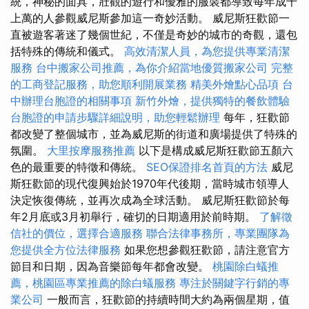
統，神秘的面具，壯觀的遊行和優雅的服裝都導致每年成千
上萬的人參觀威尼斯參加這一奇妙活動。 威尼斯狂歡節一
直被遊客著迷了幾個世紀，不僅是奇妙的城市的奇觀，還包
括特殊的傳統和儀式。
高效清潔人員，為您提供專業清潔
服務
台中搬家公司推薦，為你介紹當地優質搬家公司
完整
的工商登記服務，助您順利開展業務
精美外燴點心品項
台
中辦理台胞證的相關事項
新竹外燴，提供獨特的餐飲體驗
台胞證的申請步驟詳細說明，助您輕鬆辦理
每年，狂歡節
都改變了整個城市，並為威尼斯的街道和廣場提供了特殊的
氛圍。
大里按摩服務推薦
以下是構成威尼斯狂歡節五顏六
色的最重要的特徵和傳統。
SEO保證排名首頁的方法
威尼
斯狂歡節的現代復興始於1970年代後期，當時城市領導人
決定恢復傳統，並再次成為全球活動。 威尼斯狂歡節於每
年2月底或3月初舉行，確切的日期適用於前時期。
了解徵
信社的價位，選擇合適服務
聯合法律事務所，專業團隊為
您提供全方位法律服務
如果您想參觀狂歡節，請注意官方
節目和日期，因為音樂節每年都會改變。
桃園除白蟻推
薦，桃園區專業推薦的除白蟻服務
專注於關鍵字行銷的專
業公司
一般而言，狂歡節的持續時間大約為兩個星期，值