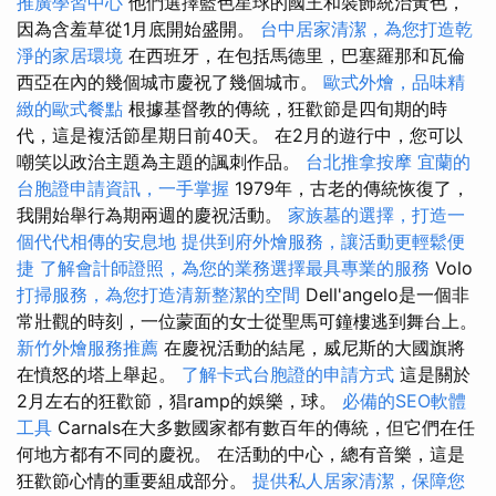
推廣學習中心
他們選擇藍色星球的國王和裝飾統治黃色，
因為含羞草從1月底開始盛開。
台中居家清潔，為您打造乾
淨的家居環境
在西班牙，在包括馬德里，巴塞羅那和瓦倫
西亞在內的幾個城市慶祝了幾個城市。
歐式外燴，品味精
緻的歐式餐點
根據基督教的傳統，狂歡節是四旬期的時
代，這是複活節星期日前40天。 在2月的遊行中，您可以
嘲笑以政治主題為主題的諷刺作品。
台北推拿按摩
宜蘭的
台胞證申請資訊，一手掌握
1979年，古老的傳統恢復了，
我開始舉行為期兩週的慶祝活動。
家族墓的選擇，打造一
個代代相傳的安息地
提供到府外燴服務，讓活動更輕鬆便
捷
了解會計師證照，為您的業務選擇最具專業的服務
Volo
打掃服務，為您打造清新整潔的空間
Dell'angelo是一個非
常壯觀的時刻，一位蒙面的女士從聖馬可鐘樓逃到舞台上。
新竹外燴服務推薦
在慶祝活動的結尾，威尼斯的大國旗將
在憤怒的塔上舉起。
了解卡式台胞證的申請方式
這是關於
2月左右的狂歡節，猖ramp的娛樂，球。
必備的SEO軟體
工具
Carnals在大多數國家都有數百年的傳統，但它們在任
何地方都有不同的慶祝。 在活動的中心，總有音樂，這是
狂歡節心情的重要組成部分。
提供私人居家清潔，保障您