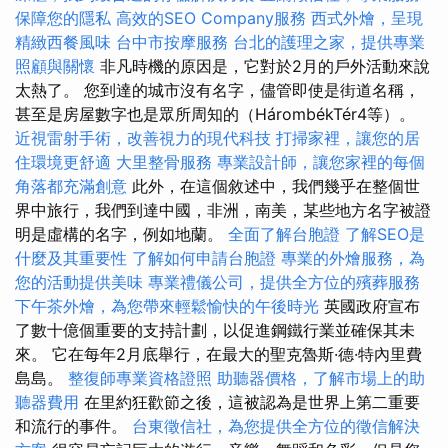
保障您的隱私
高效的SEO Company服務
西式外燴，呈現
精緻西餐風味
台中市按摩服務
台北的護理之家，提供專業
照顧與關懷
非凡時機的原因是，它對於2月的戶外活動來說
太熱了。 您到達的城市沒有名字，儘管即使是街道名稱，
甚至是房屋數字也是眾所周知的（HárombékTér4等）。
近視雷射手術，改善視力的現代科技
打掃家裡，讓您的居
住環境更舒適
大里整骨服務
專業設計師，讓您家裡的每個
角落都充滿創意
此外，在這個敘述中，我們幾乎在整個世
界中旅行，我們到達中國，非洲，南美，某些地方名字被證
明是虛構的名字，例如地蘭。
全面了解台胞證
了解SEO是
什麼及其重要性
了解如何申請台胞證
專業的外燴服務，為
您的活動提供美味
專業禮儀公司，提供全方位的殯葬服務
下午茶外燴，為您帶來輕鬆愉快的午後時光
英國政府宣布
了數十億個重要的支持計劃，以促進鋼鐵行業並確保其未
來。 它在每年2月底舉行，在最大的聖克魯斯·德·特內里費
島島。
整復師專業資格證照
助聽器價格，了解市場上的助
聽器費用
在里約狂歡節之後，這被認為是世界上第二重要
和流行的事件。
台東徵信社，為您提供全方位的徵信解決